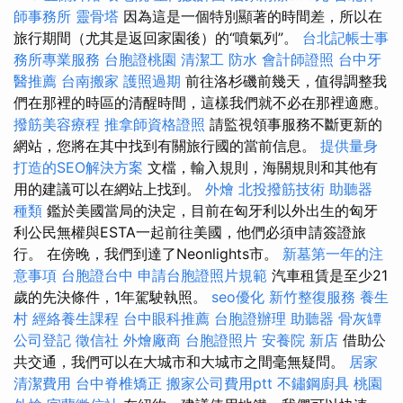
師事務所
靈骨塔
因為這是一個特別顯著的時間差，所以在
旅行期間（尤其是返回家園後）的“噴氣列”。
台北記帳士事
務所專業服務
台胞證桃園
清潔工
防水
會計師證照
台中牙
醫推薦
台南搬家
護照過期
前往洛杉磯前幾天，值得調整我
們在那裡的時區的清醒時間，這樣我們就不必在那裡適應。
撥筋美容療程
推拿師資格證照
請監視領事服務不斷更新的
網站，您將在其中找到有關旅行國的當前信息。
提供量身
打造的SEO解決方案
文檔，輸入規則，海關規則和其他有
用的建議可以在網站上找到。
外燴
北投撥筋技術
助聽器
種類
鑑於美國當局的決定，目前在匈牙利以外出生的匈牙
利公民無權與ESTA一起前往美國，他們必須申請簽證旅
行。 在傍晚，我們到達了Neonlights市。
新墓第一年的注
意事項
台胞證台中
申請台胞證照片規範
汽車租賃是至少21
歲的先決條件，1年駕駛執照。
seo優化
新竹整復服務
養生
村
經絡養生課程
台中眼科推薦
台胞證辦理
助聽器
骨灰罈
公司登記
徵信社
外燴廠商
台胞證照片
安養院 新店
借助公
共交通，我們可以在大城市和大城市之間毫無疑問。
居家
清潔費用
台中脊椎矯正
搬家公司費用ptt
不鏽鋼廚具
桃園