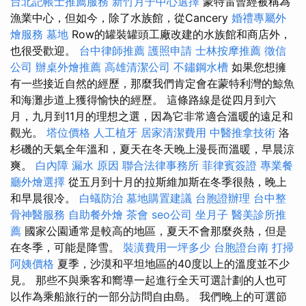
台北記帳士推薦服務
新竹月子中心選擇
蒙特雷曾經被稱為
漁業中心，但如今，除了水族館，從Cancery
婚禮專屬外
燴服務
墓地
Row的罐裝罐頭工廠改建的水族館和商店外，
也很受歡迎。
台中律師推薦
護照申請
士林按摩推薦
徵信
公司
辦桌外燴推薦
高雄清潔公司
不鏽鋼水槽
如果您想擁
有一些接近自然的經歷，那麼我們肯定會在蒙特利灣的鯨魚
和海灘步道上獲得愉快的經歷。 這條路線是從四月到六
月，九月到11月的理想之選，因為它非常適合溫暖的遠足和
觀光。
塔位價格
人工植牙
居家清潔費用
中醫推拿技術
洛
杉磯的天氣全年溫和，夏天在冬天晚上漫長而溫暖，早晨涼
爽。
白內障
漏水 原因
聯合法律事務所
菲律賓簽證
專業餐
廳外燴選擇
從五月到十月的拉斯維加斯在冬季很熱，晚上
和早晨很冷。
白蟻防治
墓地購置建議
台胞證辦理
台中整
骨神醫服務
自助餐外燴
茶會
seo公司
坐月子
醫美診所推
薦
國家公園通常是較高的地區，夏天不會那麼炎熱，但是
在冬季，可能是降雪。
裝潢費用一坪多少
台胞證台南
打掃
阿姨價格
夏季，沙漠和平坦地區的40度以上的溫度並不少
見。 那些不與乘客和嚮導一起進行全天可選計劃的人也可
以作為乘船旅行的一部分訪問自由島。 我們晚上的可選節