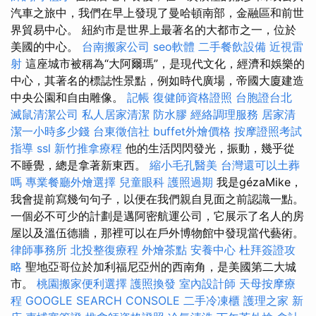
汽車之旅中，我們在早上發現了曼哈頓南部，金融區和前世
界貿易中心。 紐約市是世界上最著名的大都市之一，位於
美國的中心。
台南搬家公司
seo軟體
二手餐飲設備
近視雷
射
這座城市被稱為“大阿爾瑪”，是現代文化，經濟和娛樂的
中心，其著名的標誌性景點，例如時代廣場，帝國大廈建造
中央公園和自由雕像。
記帳
復健師資格證照
台胞證台北
滅鼠清潔公司
私人居家清潔
防水膠
經絡調理服務
居家清
潔一小時多少錢
台東徵信社
buffet外燴價格
按摩證照考試
指導
ssl
新竹推拿療程
他的生活閃閃發光，振動，幾乎從
不睡覺，總是拿著新東西。
縮小毛孔醫美
台灣還可以土葬
嗎
專業餐廳外燴選擇
兒童眼科
護照過期
我是gézaMike，
我會提前寫幾句句子，以便在我們親自見面之前認識一點。
一個必不可少的計劃是邁阿密航運公司，它展示了名人的房
屋以及溫伍德牆，那裡可以在戶外博物館中發現當代藝術。
律師事務所
北投整復療程
外燴茶點
安養中心
杜拜簽證攻
略
聖地亞哥位於加利福尼亞州的西南角，是美國第二大城
市。
桃園搬家便利選擇
護照換發
室內設計師
天母按摩療
程
GOOGLE SEARCH CONSOLE
二手冷凍櫃
護理之家 新