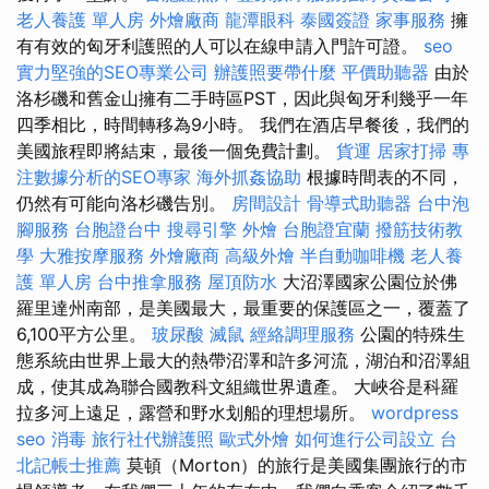
老人養護 單人房
外燴廠商
龍潭眼科
泰國簽證
家事服務
擁
有有效的匈牙利護照的人可以在線申請入門許可證。
seo
實力堅強的SEO專業公司
辦護照要帶什麼
平價助聽器
由於
洛杉磯和舊金山擁有二手時區PST，因此與匈牙利幾乎一年
四季相比，時間轉移為9小時。 我們在酒店早餐後，我們的
美國旅程即將結束，最後一個免費計劃。
貨運
居家打掃
專
注數據分析的SEO專家
海外抓姦協助
根據時間表的不同，
仍然有可能向洛杉磯告別。
房間設計
骨導式助聽器
台中泡
腳服務
台胞證台中
搜尋引擎
外燴
台胞證宜蘭
撥筋技術教
學
大雅按摩服務
外燴廠商
高級外燴
半自動咖啡機
老人養
護 單人房
台中推拿服務
屋頂防水
大沼澤國家公園位於佛
羅里達州南部，是美國最大，最重要的保護區之一，覆蓋了
6,100平方公里。
玻尿酸
滅鼠
經絡調理服務
公園的特殊生
態系統由世界上最大的熱帶沼澤和許多河流，湖泊和沼澤組
成，使其成為聯合國教科文組織世界遺產。 大峽谷是科羅
拉多河上遠足，露營和野水划船的理想場所。
wordpress
seo
消毒
旅行社代辦護照
歐式外燴
如何進行公司設立
台
北記帳士推薦
莫頓（Morton）的旅行是美國集團旅行的市