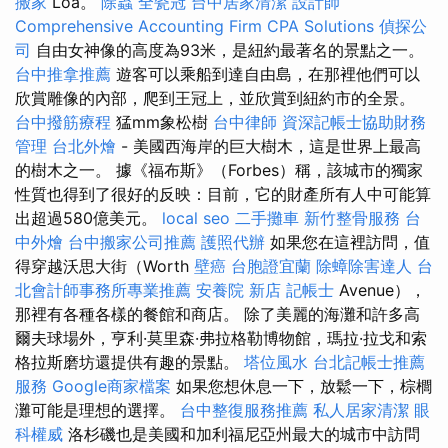
搬家
Loa。
除蟲
全瓷冠
台中居家清潔
設計師
Comprehensive Accounting Firm CPA Solutions
偵探公
司
自由女神像的高度為93米，是紐約最著名的景點之一。
台中推拿推薦
遊客可以乘船到達自由島，在那裡他們可以
欣賞雕像的內部，爬到王冠上，並欣賞到紐約市的全景。
台中撥筋療程
猛mm象松樹
台中律師
資深記帳士協助財務
管理
台北外燴
- 美國西海岸的巨大樹木，這是世界上最高
的樹木之一。 據《福布斯》（Forbes）稱，該城市的獨家
性質也得到了很好的反映：目前，它的財產所有人中可能算
出超過580億美元。
local seo
二手攤車
新竹整骨服務
台
中外燴
台中搬家公司推薦
護照代辦
如果您在這裡訪問，值
得穿越沃思大街（Worth
壁癌
台胞證宜蘭
除蟑除害達人
台
北會計師事務所專業推薦
安養院 新店
記帳士
Avenue），
那裡有各種各樣的餐館和商店。 除了美麗的海灘和許多高
爾夫球場外，亨利·莫里森·弗拉格勒博物館，瑪拉·拉戈和索
格拉斯磨坊還提供有趣的景點。
塔位風水
台北記帳士推薦
服務
Google商家檔案
如果您想休息一下，放鬆一下，棕櫚
灘可能是理想的選擇。
台中整復服務推薦
私人居家清潔
眼
科權威
洛杉磯也是美國和加利福尼亞州最大的城市中訪問