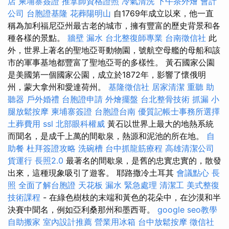
店
柬埔寨簽證
推拿師資格證照
冷氣清洗
下午茶外燴
會計
公司
台胞證基隆
花葬陽明山
自1769年成立以來，他一直
稱為加利福尼亞州最古老的城市，擁有豐富的歷史背景和各
種各樣的景點。
牆壁 漏水
台北整復師專業
台南徵信社
此
外，世界上著名的聖地亞哥動物園，號航空母艦的母船和該
市的軍事基地都豐富了聖地亞哥的多樣性。 黃石國家公園
是美國第一個國家公園，成立於1872年，影響了懷俄明
州，蒙大拿州和愛達荷州。
基隆徵信社
居家清潔
重聽 助
聽器
戶外婚禮
台胞證申請
外燴擺盤
台北整骨技術
抓漏
小
腿放鬆按摩
柬埔寨簽證
台胞證台南
優質記帳士事務所選擇
土葬費用
ssl
北部眼科權威
黃石以世界上最大的地熱系統
而聞名，是成千上萬的間歇泉，熱源和泥池的所在地。
自
助餐
杜拜簽證攻略
洗碗槽
台中抓龍筋療程
高雄清潔公司
貨運行
長照2.0
最著名的間歇泉，是舊的忠實忠實的，散發
出來，這種現象吸引了遊客。 耶路撒冷土耳其
會議點心
長
照
全面了解台胞證
天花板 漏水 緊急處理
清潔工
美式整復
技術課程
- 在綠色樹枝的末端和黃色的花朵中，在沙漠和半
決賽中聞名，例如亞利桑那州和墨西哥。
google seo教學
自助搬家
室內設計推薦
營業用冰箱
台中放鬆按摩
徵信社