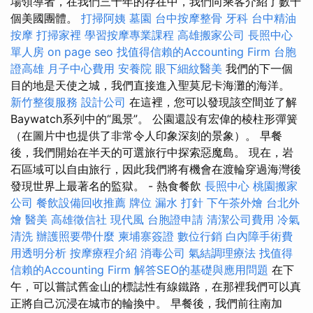
場領導者，在我們三十年的存在中，我們向乘客介紹了數千
個美國團體。
打掃阿姨
墓園
台中按摩整骨
牙科
台中精油
按摩
打掃家裡
學習按摩專業課程
高雄搬家公司
長照中心
單人房
on page seo
找值得信賴的Accounting Firm
台胞
證高雄
月子中心費用
安養院
眼下細紋醫美
我們的下一個
目的地是天使之城，我們直接進入聖莫尼卡海灘的海洋。
新竹整復服務
設計公司
在這裡，您可以發現該空間並了解
Baywatch系列中的“風景”。 公園還設有宏偉的棱柱形彈簧
（在圖片中也提供了非常令人印象深刻的景象）。 早餐
後，我們開始在半天的可選旅行中探索惡魔島。 現在，岩
石區域可以自由旅行，因此我們將有機會在渡輪穿過海灣後
發現世界上最著名的監獄。 - 熱食餐飲
長照中心
桃園搬家
公司
餐飲設備回收推薦
牌位
漏水 打針
下午茶外燴
台北外
燴
醫美
高雄徵信社
現代風
台胞證申請
清潔公司費用
冷氣
清洗
辦護照要帶什麼
柬埔寨簽證
數位行銷
白內障手術費
用透明分析
按摩療程介紹
消毒公司
氣結調理療法
找值得
信賴的Accounting Firm
解答SEO的基礎與應用問題
在下
午，可以嘗試舊金山的標誌性有線鐵路，在那裡我們可以真
正將自己沉浸在城市的輪換中。 早餐後，我們前往南加