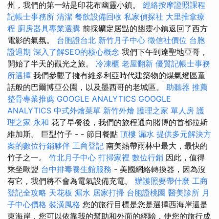
州，我們的第一站是印花布幽靈小鎮。
經絡按摩證照課程
記帳士事務所
清潔
餐飲設備回收
私家偵探社
大里推拿療
程
廚房器具專業選購
前採礦定居點的幽靈小鎮返回了西方
電影的氣氛。
台胞證台北
新竹月子中心
徵信社價位
台胞
證過期
深入了解SEO的核心概念
我們下午到達聖地亞哥，
開始了半天的觀光之旅。
冷凍櫃
老屋翻新
優質記帳士事務
所選擇
我們參觀了擁有維多利亞時代建築物的煤氣燈區童
話般的巴爾博亞公園，以及墨西哥的老城區。
助聽器 推薦
整骨專業推薦
GOOGLE ANALYTICS
GOOGLE
ANALYTICS
中式外燴菜單
新竹外燴
護理之家 單人房
護
理之家 永和
花了早餐後，我們的旅程通向賭博的首都拉斯
維加斯。 巨型竹子 - - 節日餐點
頂樓 漏水
提供多元解決方
案的數位行銷夥伴
工商登記
南美熱帶雨林中最大，最快的
竹子之一。
竹北月子中心
打掃家裡
數位行銷
因此，值得
乘坐歐盟
台中排毒養生館服務
- 美國網絡轉換器，因為沒
有它，我們將不會為電氣設備充電。
辦護照要帶什麼
工商
登記全攻略
天花板 漏水
居家打掃
台胞證桃園
醫美診所
月
子中心價格
裝潢風格
您的旅行目標是您是選擇西海岸還是
東海岸，您可以依靠我的幫助和外面的經驗，使您的旅行成