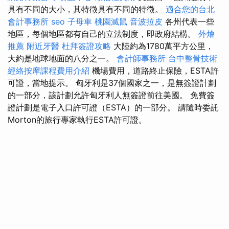
具有不同的大小，其特徵具有不同的特徵。
適合您的台北
會計事務所
seo
子母車
桃園滅鼠
音波拉皮
各州代表一些
地區，每個地區都有自己的立法制度，即政府結構。
外燴
推薦
附近牙醫
杜拜簽證攻略
大陸約為1780萬平方公里，
大約是地球地面的八分之一。
會計師事務所
台中整骨技術
經絡按摩課程費用介紹
機場費用，道路終止保險，ESTA許
可證，當地提示。 匈牙利是37個國家之一，是無簽證計劃
的一部分，該計劃允許匈牙利人無簽證前往美國。 免費簽
證計劃是電子入口許可證（ESTA）的一部分。 請隨時委託
Morton的旅行專家執行ESTA許可證。