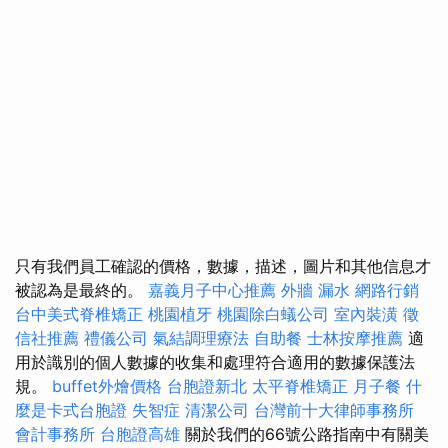
只有我們員工確認的價格，數據，描述，圖片和其他信息才
被認為是最終的。
嘉義月子中心推薦
外牆 漏水
網路行銷
台中美式脊椎矯正
桃園植牙
桃園除白蟻公司
室內裝潢
徵
信社推薦
禮儀公司
氣結調理療法
自助餐
士林按摩推薦
適
用於識別的個人數據的收集和處理符合適用的數據保護法
規。
buffet外燴價格
台胞證新北
太平脊椎矯正
月子餐
什
麼是卡式台胞證
失智症
清潔公司
台灣前十大律師事務所
會計事務所
台胞證高雄
關於我們的66號公路指南中有關美