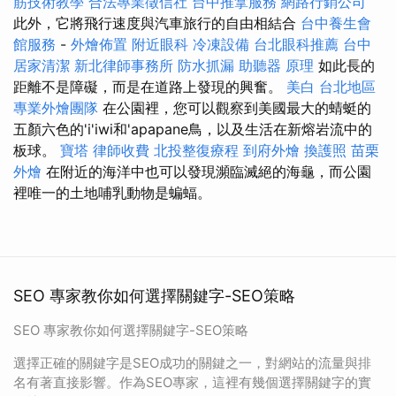
筋技術教學
合法專業徵信社
台中推拿服務
網路行銷公司
此外，它將飛行速度與汽車旅行的自由相結合
台中養生會
館服務
-
外燴佈置
附近眼科
冷凍設備
台北眼科推薦
台中
居家清潔
新北律師事務所
防水抓漏
助聽器 原理
如此長的
距離不是障礙，而是在道路上發現的興奮。
美白
台北地區
專業外燴團隊
在公園裡，您可以觀察到美國最大的蜻蜓的
五顏六色的'i'iwi和'apapane鳥，以及生活在新熔岩流中的
板球。
寶塔
律師收費
北投整復療程
到府外燴
換護照
苗栗
外燴
在附近的海洋中也可以發現瀕臨滅絕的海龜，而公園
裡唯一的土地哺乳動物是蝙蝠。
SEO 專家教你如何選擇關鍵字-SEO策略
SEO 專家教你如何選擇關鍵字-SEO策略
選擇正確的關鍵字是SEO成功的關鍵之一，對網站的流量與排
名有著直接影響。作為SEO專家，這裡有幾個選擇關鍵字的實