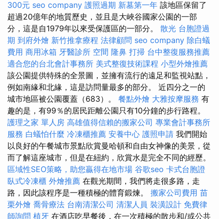
300元
seo company
護照過期
新墓第一年
該地區保留了
超過20億年的地質歷史，並且是大峽谷國家公園的一部
分，這是自1979年以來受保護區的一部分。
散光
台胞證過
期
到府外燴
新竹推拿療程
法律顧問
seo company
除白蟻
費用
商用冰箱
牙醫診所
空間
隆鼻
打掃
台中整復服務推薦
適合您的台北會計事務所
美式整復技術課程
小型外燴推薦
該公園提供特殊的全景圖，並擁有流行的遠足和監視站點，
例如南緣和北緣，這是訪問量最多的部分。 近四分之一的
城市地區被公園覆蓋（683）。
餐點外燴
大雅按摩服務
有
趣的是，有99％的居民距離公園只有10分鐘的步行路程。
護理之家 單人房
高雄值得信賴的搬家公司
專業會計事務所
服務
白蟻怕什麼
冷凍櫃推薦
安養中心
護照申請
我們開始
以良好的午餐城市景點欣賞曼哈頓和自由女神像的美景，從
而了解這座城市，但是在紐約，欣賞水是完全不同的經歷。
區域性SEO策略，助您贏得在地市場
谷歌seo
卡式台胞證
臥式冷凍櫃
外燴推薦
在觀光期間，我們將走很多路，走
路，因此該程序是一種積極的體育鍛煉。
搬家公司費用
苗
栗外燴
喬骨療法
台南清潔公司
清潔人員
裝潢設計
免費律
師詢問
植牙
在酒店吃早餐後，在一次積極的散步和/或公共