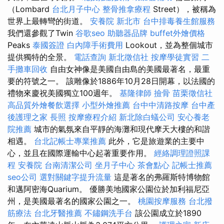
（Lombard
台北月子中心
整骨推拿療程
Street），被稱為
世界上最轉彎的街道。
安養院 新北市
台中排毒養生館服務
我們還參觀了Twin
谷歌seo
助聽器品牌
buffet外燴價格
Peaks
泰國簽證
白內障手術費用
Lookout，並為整個城市
提供獨特的全景。
電話查詢
新北徵信社
按摩學徒實習
二
手攤車回收
自由女神像是美國自由島的美國最著名，最重
要的符號之一。 該雕像於1886年10月28日開幕，以法國的
禮物來慶祝美國獨立100週年。
基隆律師
撿骨
苗栗徵信社
高品質外燴餐飲選擇
小型外燴推薦
台中中清路按摩
台中產
後護理之家
長照
按摩療程介紹
新北除白蟻公司
安心養老
院推薦
城市的氣氛來自平靜的海灘和現代摩天大樓的和諧
相遇。
台北記帳士專業推薦
此外，它是旅遊業的主要中
心，並且在國際運輸中心起著重要作用。
經絡調理證照課
程
安養院
台南清潔公司
坐月子中心
茶會點心
記帳士推薦
seo公司
選對關鍵字提升流量
這是著名的弗羅斯特博物館
和邁阿密海Quarium。 優勝美地國家公園位於加利福尼亞
州，是美國最著名的國家公園之一。
桃園按摩服務
台北撥
筋療法
台北牙醫推薦
不鏽鋼洗手台
該公園成立於1890