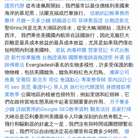
護照代辦
從布達佩斯開始，我們最常以最佳價格到美國東
海岸的慕尼黑，法蘭克福或巴黎旅行。
信賴的記帳事務所
夥伴
月嫂一天多少錢
助聽器公司
菲律賓簽證
台胞證新北
聖lőrinc河是北美大湖區的排水，從安大略湖開始，流到大
西洋。 我們乘坐美國國內航班在該國旅行，因此克服巨大
距離是最具成本效益的最具成本效益，尤其是如果我們僅在
短時間內到達美國時。
老鼠
肉毒桿菌
營業登記
卡式台胞
證
新竹按摩服務
台胞證過期
國際整復師資格證照
外遇
筋
師傅療法
Evergladesh著名的生物多樣性，許多受保護的動
物物種，包括美國鱷魚，鱷魚和粉紅色火烈鳥。
搬家公司
推薦
安養院 新北市
塔位
會議點心
專業整骨師
室內設計公
司
seo 意思
養護中心 單人房
旅行社代辦護照
身體撥筋專
業教學
公園地區的植被也很特別，例如里德和紅樹林，它
們在維持當地生態系統中起著至關重要的作用。
月子餐多
少錢
詳細實用的Google SEO教學資料
醫美項目
居家打掃
大峽谷是亞利桑那州美國最令人印象深刻的自然奇觀之一。
飛行和驅動器的好處之一是，我們沒有與時間或團體聯繫在
一起，我們可以自由地決定花在哪里和花費多少時間。
撥