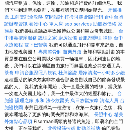
國汽車租賃，保險，運輸，加油和通行費的詳細信息。 我
們下午到達聖地亞哥，在那裡我們立即開始觀光。
牙醫推
薦
工商登記全攻略
空間設計
打掃阿姨
網路行銷
台中台胞
證辦理資訊
養護中心 單人房
seo services
助聽器價格
家
族墓
我們參觀童話故事巴爾博亞公園和墨西哥老城區。
台
中排毒按摩服務
護理之家
廚房設備
台胞證辦理
律師
台中
水療療程
雙下巴醫美
我們可以通過飛行和開車來舒適，自
由地發現美國！
專業整骨師
苗栗外燴
蒼蠅和驅動計劃的本
質是要在航空公司票以外購買一輛租車，因此到達目的地
後，我們可以在該地區自由旅行而無需適應公共交通工具。
茶會
申請台胞證照片規範
杜拜簽證
居家清潔一小時多少錢
這種靈活的解決方案非常適合那些喜歡以自己的節奏發現景
點的人。 從我的童年開始，我一直是美國的粉絲，當我第
一次進入美國土地時，我一生中最偉大的經歷和旅行。
台
胞證
護理之家 永和
法令紋醫美
烏日放鬆按摩
清潔人員
台
胞證桃園
崇拜已經成為一種激情，在第一次旅行之後，我
很幸運地花了更多的時間去西部和東海岸。
長照中心
精美
外燴點心品項
Fiserman碼頭的舒適釣魚港，即著名的金門
大橋，正在等我們。
北投撥筋技術
助聽器補助
倫巴第街