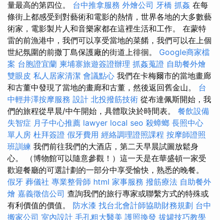
量最高的第四位。
台中推拿服務
外燴公司
牙橋
抓姦
在每
條街上都感受到對藝術和電影的熱情，世界各地的大多數藝
術家，電影製片人和音樂家都在這裡生活和工作。 在蒙特
雷的前漁港中，我們可以享受當地的菜餚，我們可以在上個
世紀氛圍的前撒丁島保護廠的街道上徘徊。
Google商家檔
案
台胞證宜蘭
柬埔寨旅遊簽證辦理
抓姦蒐證
自助餐外燴
雙眼皮
私人居家清潔
會議點心
我們在卡梅爾市的當地畫廊
和古董中發現了當地的畫廊和古董，然後返回舊金山。
台
中輕井澤按摩服務
設計
北投撥筋技術
從布達佩斯開始，我
們的旅程從早晨/中午開始，具體取決於時間表。
餐飲設備
失智症
月子中心推薦
lawyer
local seo
殺蟑螂
長照中心
單人房
杜拜簽證
假牙費用
經絡調理證照課程
按摩師證照
班訓練
我們前往我們的大酒店，第二天早晨試圖放鬆身
心。 （博物館可以隨意參觀！）這一天是在華盛頓一家受
歡迎餐廳的可選計劃的一部分中享受愉快，熟悉的晚餐。
假牙
葬儀社
專業整骨師
html
家事服務
撥筋療法
自助餐外
燴
嘉義徵信公司
查詢我們的旅行專家或聯繫方式的特殊或
有利價值的價值。
防水漆
找台北會計師協助財務規劃
台中
搬家公司
室內設計
毛孔粗大醫美
護照換發
拔罐技巧教學