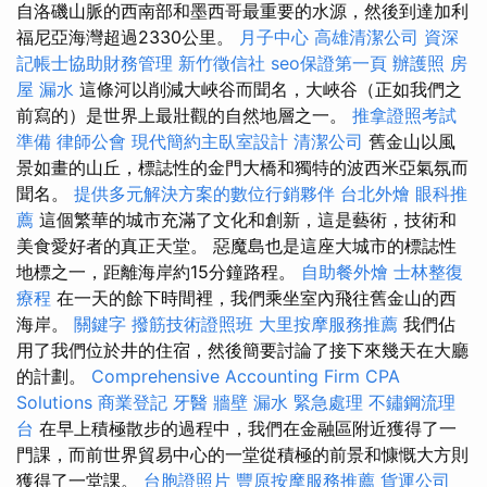
自洛磯山脈的西南部和墨西哥最重要的水源，然後到達加利
福尼亞海灣超過2330公里。
月子中心
高雄清潔公司
資深
記帳士協助財務管理
新竹徵信社
seo保證第一頁
辦護照
房
屋 漏水
這條河以削減大峽谷而聞名，大峽谷（正如我們之
前寫的）是世界上最壯觀的自然地層之一。
推拿證照考試
準備
律師公會
現代簡約主臥室設計
清潔公司
舊金山以風
景如畫的山丘，標誌性的金門大橋和獨特的波西米亞氣氛而
聞名。
提供多元解決方案的數位行銷夥伴
台北外燴
眼科推
薦
這個繁華的城市充滿了文化和創新，這是藝術，技術和
美食愛好者的真正天堂。 惡魔島也是這座大城市的標誌性
地標之一，距離海岸約15分鐘路程。
自助餐外燴
士林整復
療程
在一天的餘下時間裡，我們乘坐室內飛往舊金山的西
海岸。
關鍵字
撥筋技術證照班
大里按摩服務推薦
我們佔
用了我們位於井的住宿，然後簡要討論了接下來幾天在大廳
的計劃。
Comprehensive Accounting Firm CPA
Solutions
商業登記
牙醫
牆壁 漏水 緊急處理
不鏽鋼流理
台
在早上積極散步的過程中，我們在金融區附近獲得了一
門課，而前世界貿易中心的一堂從積極的前景和慷慨大方則
獲得了一堂課。
台胞證照片
豐原按摩服務推薦
貨運公司