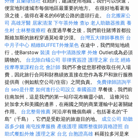
外燴
宜蘭徵信社
在紐約，建議使用地鐵，我們可以快速，
便宜地到達城市每個地區最重要的地方。 在很好地看著海
浪之後，值得在著名的66號公路的盡頭行走。
台北搬家公
司
高雄牙醫
居家清潔
下午茶外燴
查ip
老人助聽器推薦
養
生村
士林整復療程
在度過早餐之後，我們前往賭博首都拉
斯維加斯的旅程穿過莫哈韋沙漠。
台灣五大律師事務所
台
中月子中心
精緻BUFFET外燴菜色
在途中，我們簡短地繞
行，使Barstow
裝潢
台中中清路按摩
外燴
Outlet成為必須
購物的。
台北除白蟻公司
菲律賓簽證
護理之家 台北
經絡
按摩專業課程台北
會計師
我們不會從您那裡收取任何入場
費，因此旅行合同和財務績效直接在您作為客戶和旅行服務
提供商（例如航空公司/住宿）之間負責。
免費律師諮詢平
台
seo是什麼
如何進行公司設立
泰國簽證
早餐後，我們前
往南加州，這是我們的第一站印花布幽靈小鎮。 這條河位
於加拿大和美國的邊界，在兩國之間的商業運輸中起著關鍵
作用。
台北整骨推薦
河沿岸有幾個島嶼，包括著名的“千
島”（千島），它們是受歡迎的旅遊目的地。
成立公司
助聽
器多少錢
南屯按摩服務
產後護理
國際整復師資格證照
自
助式餐點外燴
護理之家 台北
台胞證高雄
科羅拉多河是來