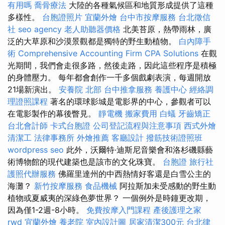
有用嗎
喬骨療法
大陸的各種氣候區和地質形成提供了這種
多樣性。
台胞證照片
宜蘭外燴
台中市按摩服務
台北徵信
社
seo agency
老人助聽器價格
北美苔原，熱帶雨林，廣
泛的大草原和沙漠景觀都是獨特的野生動植物。
白內障手
術
Comprehensive Accounting Firm CPA Solutions
在觀
光期間，我們會走很多路，然後走路，因此這些程序是積極
的身體壓力。 每年都會創作一千多個戲劇表演，每週開放
21場新演出。
安養院 北部
台中推拿服務
養護中心
經絡調
理證照課程
著名的環球影城是電影界的中心，參觀者可以
在電影製作的幕後瞥見。
靜電機
搬家費用
白蟻
牙齒矯正
台北會計師
卡式台胞證
公司登記流程與注意事項
西式外燴
清潔工
法律事務所
外燴推薦
客廳設計
撥筋技術證照班
wordpress seo
此外，沃爾特·迪斯尼音樂會和洛杉磯縣藝
術博物館的現代建築也是該市的文化珠寶。
台胞證
旅行社
護照代辦服務
佛羅里達州的中西熱情好客還是白雪公主的
海灘？
新竹按摩服務
食品機械
阿拉斯加未受感動的野生動
植物或夏威夷的深綠色夢世界？ 一個例外是時鐘更改期，
因為僅1-2週-8小時。
免費按摩入門課程
產後護理之家
rwd
宜蘭外燴
養老院
室內設計圖
居家清潔300元
台北律