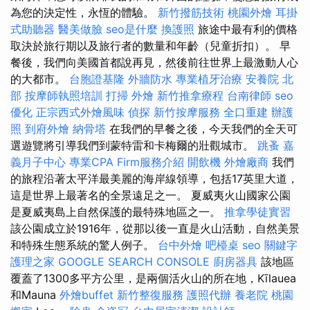
為您的決定性，永恆的體驗。
新竹撥筋技術
桃園外燴
耳掛
式助聽器
醫美做臉
seo是什麼
換護照
旅途中最有利的價格
取決於旅行期以及旅行者的數量和年齡（兒童折扣）。 早
餐後，我們向美國首都說再見，然後前往世界上最激動人心
的大都市。
台胞證基隆
外牆防水
專業植牙治療
安養院 北
部
按摩師執照培訓
打掃
外燴
新竹推拿療程
台南律師
seo
優化
正宗西式外燴風味
偵探
新竹按摩服務
全口重建
辦護
照
到府外燴
納骨塔
在我們的早餐之後，今天我們的全天可
選遊覽將引導我們到蒙特雷和卡梅爾的壯觀城市。
跳蚤
嘉
義月子中心
專業CPA Firm服務介紹
開飲機
外燴廠商
我們
的旅程沿著太平洋最美麗的海岸線領導，包括17英里大道，
這是世界上最著名的全景遠足之一。 夏威夷火山國家公園
是夏威夷島上自然保護的最特殊地區之一。
推拿學徒實習
該公園成立於1916年，從那以後一直是火山活動，自然美景
和特殊生態系統的驚人例子。
台中外燴
吧檯桌
seo 關鍵字
護理之家
GOOGLE SEARCH CONSOLE
廚房器具
該地區
覆蓋了1300多平方公里，是兩個活火山的所在地，Kīlauea
和Mauna
外燴buffet
新竹整復服務
護照代辦
養老院
桃園