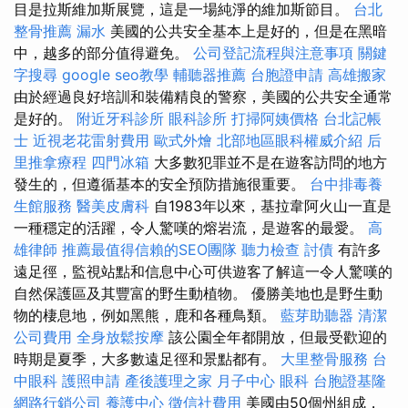
目是拉斯維加斯展覽，這是一場純淨的維加斯節目。
台北
整骨推薦
漏水
美國的公共安全基本上是好的，但是在黑暗
中，越多的部分值得避免。
公司登記流程與注意事項
關鍵
字搜尋
google seo教學
輔聽器推薦
台胞證申請
高雄搬家
由於經過良好培訓和裝備精良的警察，美國的公共安全通常
是好的。
附近牙科診所
眼科診所
打掃阿姨價格
台北記帳
士
近視老花雷射費用
歐式外燴
北部地區眼科權威介紹
后
里推拿療程
四門冰箱
大多數犯罪並不是在遊客訪問的地方
發生的，但遵循基本的安全預防措施很重要。
台中排毒養
生館服務
醫美皮膚科
自1983年以來，基拉韋阿火山一直是
一種穩定的活躍，令人驚嘆的熔岩流，是遊客的最愛。
高
雄律師
推薦最值得信賴的SEO團隊
聽力檢查
討債
有許多
遠足徑，監視站點和信息中心可供遊客了解這一令人驚嘆的
自然保護區及其豐富的野生動植物。 優勝美地也是野生動
物的棲息地，例如黑熊，鹿和各種鳥類。
藍芽助聽器
清潔
公司費用
全身放鬆按摩
該公園全年都開放，但最受歡迎的
時期是夏季，大多數遠足徑和景點都有。
大里整骨服務
台
中眼科
護照申請
產後護理之家 月子中心
眼科
台胞證基隆
網路行銷公司
養護中心
徵信社費用
美國由50個州組成，