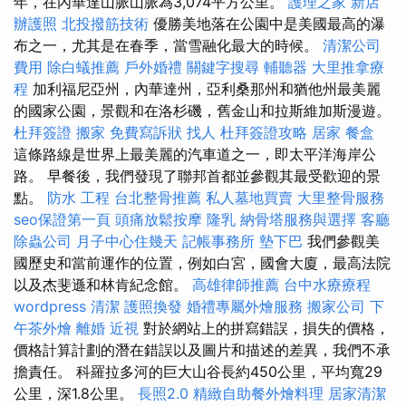
年，在內華達山脈山脈為3,074平方公里。
護理之家 新店
辦護照
北投撥筋技術
優勝美地落在公園中是美國最高的瀑
布之一，尤其是在春季，當雪融化最大的時候。
清潔公司
費用
除白蟻推薦
戶外婚禮
關鍵字搜尋
輔聽器
大里推拿療
程
加利福尼亞州，內華達州，亞利桑那州和猶他州最美麗
的國家公園，景觀和在洛杉磯，舊金山和拉斯維加斯漫遊。
杜拜簽證
搬家
免費寫訴狀
找人
杜拜簽證攻略
居家
餐盒
這條路線是世界上最美麗的汽車道之一，即太平洋海岸公
路。 早餐後，我們發現了聯邦首都並參觀其最受歡迎的景
點。
防水 工程
台北整骨推薦
私人墓地買賣
大里整骨服務
seo保證第一頁
頭痛放鬆按摩
隆乳
納骨塔服務與選擇
客廳
除蟲公司
月子中心住幾天
記帳事務所
墊下巴
我們參觀美
國歷史和當前運作的位置，例如白宮，國會大廈，最高法院
以及杰斐遜和林肯紀念館。
高雄律師推薦
台中水療療程
wordpress
清潔
護照換發
婚禮專屬外燴服務
搬家公司
下
午茶外燴
離婚
近視
對於網站上的拼寫錯誤，損失的價格，
價格計算計劃的潛在錯誤以及圖片和描述的差異，我們不承
擔責任。 科羅拉多河的巨大山谷長約450公里，平均寬29
公里，深1.8公里。
長照2.0
精緻自助餐外燴料理
居家清潔