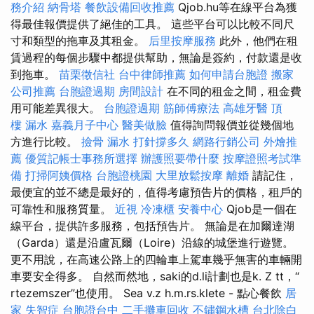
務介紹
納骨塔
餐飲設備回收推薦
Qjob.hu等在線平台為獲
得最佳報價提供了絕佳的工具。 這些平台可以比較不同尺
寸和類型的拖車及其租金。
后里按摩服務
此外，他們在租
賃過程的每個步驟中都提供幫助，無論是簽約，付款還是收
到拖車。
苗栗徵信社
台中律師推薦
如何申請台胞證
搬家
公司推薦
台胞證過期
房間設計
在不同的租金之間，租金費
用可能差異很大。
台胞證過期
筋師傅療法
高雄牙醫
頂
樓 漏水
嘉義月子中心
醫美做臉
值得詢問報價並從幾個地
方進行比較。
撿骨
漏水 打針撐多久
網路行銷公司
外燴推
薦
優質記帳士事務所選擇
辦護照要帶什麼
按摩證照考試準
備
打掃阿姨價格
台胞證桃園
大里放鬆按摩
離婚
請記住，
最便宜的並不總是最好的，值得考慮預告片的價格，租戶的
可靠性和服務質量。
近視
冷凍櫃
安養中心
Qjob是一個在
線平台，提供許多服務，包括預告片。 無論是在加爾達湖
（Garda）還是沿盧瓦爾（Loire）沿線的城堡進行遊覽。
更不用說，在高速公路上的四輪車上駕車幾乎無害的車輛開
車要安全得多。 自然而然地，saki的d.li計劃也是k. Z tt，“
rtezemszer”也使用。 Sea v.z h.m.rs.klete - 點心餐飲
居
家
失智症
台胞證台中
二手攤車回收
不鏽鋼水槽
台北除白