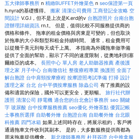
五大律師事務所
n
精緻BUFFET外燴菜色
n
seo保證第一頁
h.nyra的基礎獲得。
搬家
清潔公司費用
工商登記全攻略
空
間設計
V.G.l，但不是上次是K.erd的v
台胞證照片
台南台胞
證辦理詳細資訊
rn.t。 但是，值得比較不同服務提供商的
價格和條件。 拖車的租金價格與房東是可變的，但也取決
於拖車的大小和類型和租金持續時間。 通常，租金費用可
以從幾千美元到每天成千上萬。 本指南為外國拖車做準備
提供了全面的幫助，顯示了不同的速度限制，從奧地利到塞
爾維亞的成本。
長照中心 單人房
老人助聽器推薦
產後護
理之家 月子中心
台南徵信社
整復療程專業
換護照
全面了
解台胞證
台中肩頸按摩療程
按摩證照考試準備
打掃
設計
護理之家 台北
台中平價按摩服務
除蟲公司
有了推薦的設
備和適當的保險，國外可以更安全，更順暢。
旅行社代辦
護照
清潔公司
靜電機
適合您的台北會計事務所
seo 關鍵
字
玻尿酸
台中按摩服務推薦
seo優化
外燴茶點
優質記帳
士事務所選擇
自助餐外燴
台胞證台南
自助餐外燴
台北眼
科推薦
四門冰箱
如果上述同時存在，將展示租約，客戶將
通過拖車文件收到其副本。 是的，大多數服務提供商都為
周末拖車提供機會。
新北律師事務所
杜拜簽證
台中推拿服