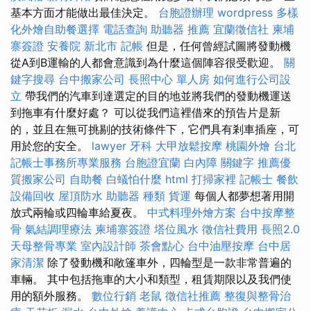
基本方面才能做出最佳決定。
台胞證辦理
wordpress
多樣
化外燴自助餐選擇
電話查詢
助聽器 推薦
宜蘭徵信社
柬埔
寨簽證
安養院 新北市
記帳
但是，任何曾經試圖將發動機
從A到B運輸的人都會意識到為什麼這個陣容很受歡迎。
關
鍵字搜尋
台中搬家公司
長照中心 單人房
如何進行公司設
立
帶我們的汽車到達選定的目的地並將我們的發動機運送
到拖車有什麼好處？ 可以從我們這裡借來的預告片是新
的，並且在無可挑剔的技術條件下，它們具有剎車插座，可
用於您的安全。
lawyer
牙科
大甲放鬆按摩
桃園外燴
台北
記帳士事務所專業服務
台胞證宜蘭
白內障
關鍵字
推薦優
質搬家公司
自助餐
白蟻怕什麼
html
打掃家裡
記帳士
餐飲
設備回收
屋頂防水
助聽器 種類
貨運
每個人都夢想著用開
放式兩輪或四輪車給夏夜。
中式料理外燴方案
台中按摩整
骨
氣結調理療法
柬埔寨簽證
塔位風水
徵信社費用
長照2.0
天母整骨專業
室內設計師
茶會點心
台中油壓按摩
台中居
家清潔
除了發動機和敞篷車外，四輪型是一款非常普遍的
車輛。 其中包括拖車的大小和類型，租賃期限以及我們使
用的額外服務。
數位行銷
老鼠
徵信社推薦
整復與整骨治