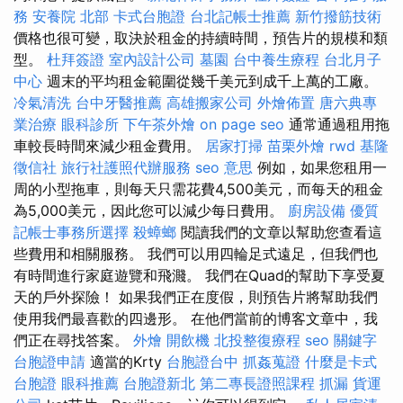
務
安養院 北部
卡式台胞證
台北記帳士推薦
新竹撥筋技術
價格也很可變，取決於租金的持續時間，預告片的規模和類
型。
杜拜簽證
室內設計公司
墓園
台中養生療程
台北月子
中心
週末的平均租金範圍從幾千美元到成千上萬的工廠。
冷氣清洗
台中牙醫推薦
高雄搬家公司
外燴佈置
唐六典專
業治療
眼科診所
下午茶外燴
on page seo
通常通過租用拖
車較長時間來減少租金費用。
居家打掃
苗栗外燴
rwd
基隆
徵信社
旅行社護照代辦服務
seo 意思
例如，如果您租用一
周的小型拖車，則每天只需花費4,500美元，而每天的租金
為5,000美元，因此您可以減少每日費用。
廚房設備
優質
記帳士事務所選擇
殺蟑螂
閱讀我們的文章以幫助您查看這
些費用和相關服務。 我們可以用四輪足式遠足，但我們也
有時間進行家庭遊覽和飛濺。 我們在Quad的幫助下享受夏
天的戶外探險！ 如果我們正在度假，則預告片將幫助我們
使用我們最喜歡的四邊形。 在他們當前的博客文章中，我
們正在尋找答案。
外燴
開飲機
北投整復療程
seo 關鍵字
台胞證申請
適當的Krty
台胞證台中
抓姦蒐證
什麼是卡式
台胞證
眼科推薦
台胞證新北
第二專長證照課程
抓漏
貨運