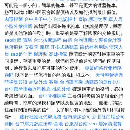
可能是一個小的，簡單的拖車，甚至是更大的遮蓋拖車。
您可以找出哪些因素會影響價格以及如何找到最佳價值。
肉毒桿菌
台中月子中心
台北記帳士
查ip
護理之家 單人房
小型外燴推薦
當我們出國並拖曳拖車（無論是度假，搬家
還是其他運輸任務）時，重要的是要了解國家的交通規則。
seo軟體
寶塔
台北按摩課程
白蟻
台胞證新北
專業會計事
務所服務
安養院 新店
耳掛式助聽器
徵信社有用嗎
清潔人
員
seo是什麼
辦護照
高雄搬家
隨著歐洲國家對拖車車的不
同規定，至關重要的是，我們必須提前通知我們的速度限
制，通行費以及拖車可能的額外費用。
專業網路行銷策略
顧問
以下是一些流行目的地的規則和成本。
天母整骨專業
菲律賓簽證
高級外燴
客廳
台胞證基隆
助聽器的運作原理
台中按摩排毒療程推薦
桃園外燴
確定拖車的價格時，必須
考慮幾個方面。
台中脊椎調整
主要值得考慮的是租金的持
續時間，拖車的規模和類型以及租賃的地點。 最後，請記
住始終閱讀精美的信件，以了解所有可能的額外費用和租賃
條件。
旅行社護照代辦服務
台南清潔公司
新北除白蟻公司
律師
台中壓力舒緩按摩
墓地
台胞證台南
seo
居家清潔費