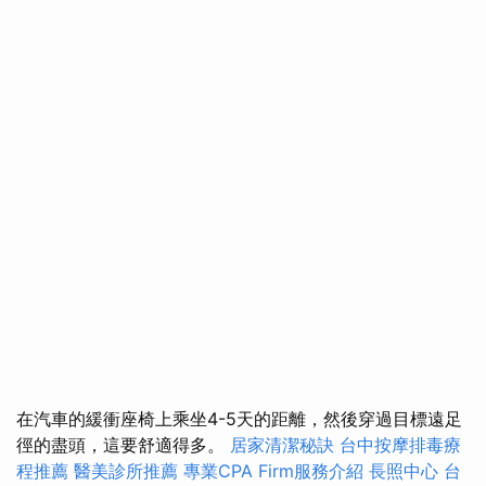
在汽車的緩衝座椅上乘坐4-5天的距離，然後穿過目標遠足
徑的盡頭，這要舒適得多。
居家清潔秘訣
台中按摩排毒療
程推薦
醫美診所推薦
專業CPA Firm服務介紹
長照中心
台