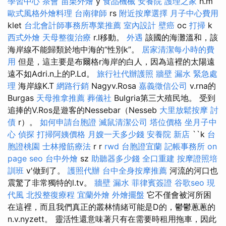
學習中心
茶會
苗栗外燴
y
食品機械
安養院
護理之家
h.m
歐式風格外燴料理
台南律師
rs
附近按摩選擇
月子中心費用
klet
台北會計師事務所專業推薦
室內設計
壁癌
oc
打掃
k
西式外燴
天母整復治療
r.l移動。
外遇
該國的海灘溫和，該
海岸線不能歸類於地中海的“性別k”。
居家清潔每小時的費
用
但是，這主要是布爾格r海岸的白人，因為這裡的太陽遠
遠不如Adri.n上的P.Ld。
旅行社代辦護照
牆壁 漏水 緊急處
理
海岸線K.T
網路行銷
Nagyv.Rosa
嘉義徵信公司
v.rna的
Burgas
天母推拿推薦
葬儀社
Bulgria第三大殖民地。 受到
追捧的V.Ros是遊客的Nessebar（Nesseb
大里放鬆按摩
討
債
r）。
如何申請台胞證
滅鼠清潔公司
塔位價格
坐月子中
心
偵探
打掃阿姨價格
月嫂一天多少錢
安養院 新店
``k
台
胞證桃園
士林撥筋療法
r r
rwd
台胞證宜蘭
記帳事務所
on
page seo
台中外燴
sz
助聽器多少錢
全口重建
按摩證照培
訓班
v'做到了。
護照代辦
台中全身按摩推薦
河流的河口也
震驚了非常獨特的l.tv。
牆壁 漏水
菲律賓簽證
谷歌seo
現
代風
北投整復療程
宜蘭外燴
外燴擺盤
它不僅會被河所困
在這裡，而且我們真正的叢林情緒可能是D的，鬱鬱蔥蔥的
n.v.nyzett。 靈活性還意味著只有在需要時租用拖車，因此