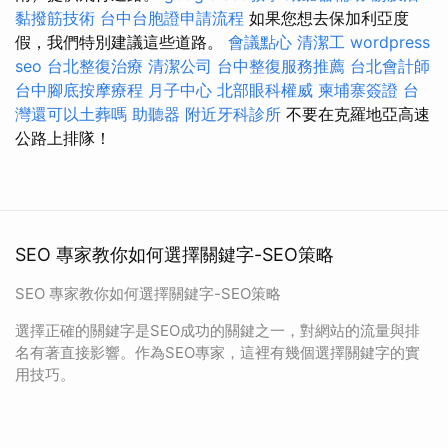
黏撥筋技術
台中台胞證申請流程
如果您想去保加利亞度
假，我們特別建議這些道路。
會議點心
清潔工
wordpress
seo
台北整復治療
清潔公司
台中整復服務推薦
台北會計師
台中腳底按摩療程
月子中心
北部眼科權威
柬埔寨簽證
台
灣還可以土葬嗎
助聽器
附近牙科診所
不要在克羅地亞高速
公路上排隊！
SEO 專家教你如何選擇關鍵字-SEO策略
SEO 專家教你如何選擇關鍵字-SEO策略
選擇正確的關鍵字是SEO成功的關鍵之一，對網站的流量與排
名有著直接影響。作為SEO專家，這裡有幾個選擇關鍵字的實
用技巧。