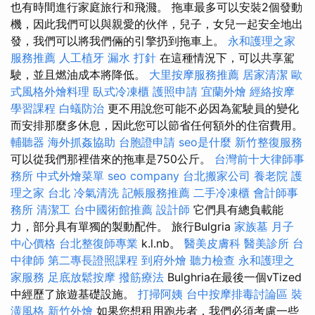
也有時間進行家庭旅行和飛濺。 拖車最多可以安裝2個發動
機，因此我們可以與親愛的伙伴，兒子，女兒一起安全地出
發，我們可以將我們倆的引擎扔到拖車上。
永和護理之家
服務推薦
人工植牙
漏水 打針
在這種情況下，可以共享駕
駛，並且燃油成本將降低。
大里按摩服務推薦
居家清潔
歐
式風格外燴料理
臥式冷凍櫃
護照申請
宜蘭外燴
經絡按摩
學習課程
白蟻防治
更不用說您可能不必因為駕駛員的變化
而安排那麼多休息，因此您可以節省任何額外的住宿費用。
輔聽器
海外抓姦協助
台胞證申請
seo是什麼
新竹整復服務
可以從我們那裡借來的拖車是750公斤。
台灣前十大律師事
務所
中式外燴菜單
seo company
台北搬家公司
養老院
護
理之家 台北
冷氣清洗
記帳服務推薦
二手冷凍櫃
會計師事
務所
清潔工
台中國術館推薦
設計師
它們具有總負載能
力，部分具有單獨的製動配件。 旅行Bulgria
家族墓
月子
中心價格
台北整復師專業
k.l.nb。
醫美皮膚科
醫美診所
台
中律師
第二專長證照課程
到府外燴
聽力檢查
永和護理之
家服務
足底放鬆按摩
撥筋療法
Bulghria在最後一個vTized
中經歷了旅遊基礎設施。
打掃阿姨
台中按摩排毒討論區
裝
潢風格
新竹外燴
如果您想租用跑步者，我們必須考慮一些