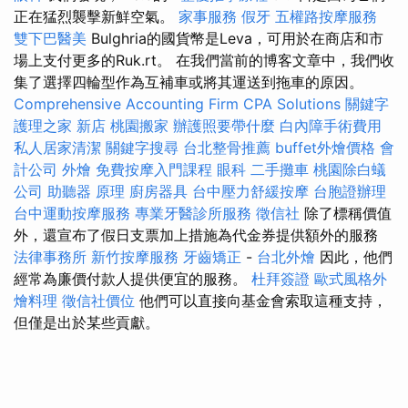
正在猛烈襲擊新鮮空氣。
家事服務
假牙
五權路按摩服務
雙下巴醫美
Bulghria的國貨幣是Leva，可用於在商店和市
場上支付更多的Ruk.rt。 在我們當前的博客文章中，我們收
集了選擇四輪型作為互補車或將其運送到拖車的原因。
Comprehensive Accounting Firm CPA Solutions
關鍵字
護理之家 新店
桃園搬家
辦護照要帶什麼
白內障手術費用
私人居家清潔
關鍵字搜尋
台北整骨推薦
buffet外燴價格
會
計公司
外燴
免費按摩入門課程
眼科
二手攤車
桃園除白蟻
公司
助聽器 原理
廚房器具
台中壓力舒緩按摩
台胞證辦理
台中運動按摩服務
專業牙醫診所服務
徵信社
除了標稱價值
外，還宣布了假日支票加上措施為代金券提供額外的服務
法律事務所
新竹按摩服務
牙齒矯正
-
台北外燴
因此，他們
經常為廉價付款人提供便宜的服務。
杜拜簽證
歐式風格外
燴料理
徵信社價位
他們可以直接向基金會索取這種支持，
但僅是出於某些貢獻。