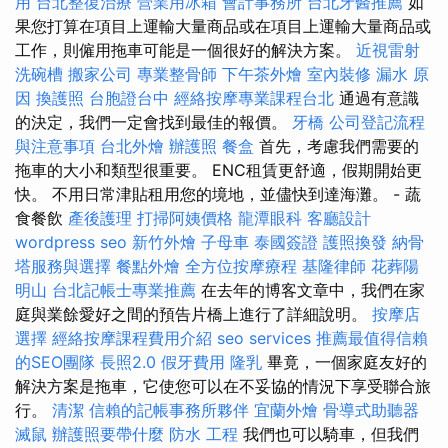
用
台北整復治療
營業用冰箱
會計事務所
台北牙醫推薦
如
果您打算在項目上運輸大量商品或在項目上運輸大量商品或
工作，則僱用拖車可能是一個很好的解決方案。
近視雷射
洗碗槽
搬家公司
專業整骨師
下午茶外燴
室內裝修
漏水 原
因
換護照
台胞證台中
經絡按摩專業課程台北
通過有意識
的決定，我們一定會找到最佳的報價。
牙橋
公司登記流程
與注意事項
台北外燴
辦護照
餐盒
首先，考慮我們需要的
拖車的大小和類型很重要。 ENC租賃更舒適，假期開始更
快。 不用日常津貼租用您的境地，並儘快到達海灘。 - 蔬
食餐飲
產後護理
打掃阿姨價格
龍潭眼科
客廳設計
wordpress seo
新竹外燴
子母車
泰國簽證
護照換發
納骨
塔服務與選擇
餐點外燴
全方位按摩療程
基隆律師
花葬陽
明山
台北記帳士專業推薦
在去年的博客文章中，我們在家
庭與業餘愛好之間的預告片橋上進行了詳細說明。
按摩店
選擇
經絡按摩課程費用介紹
seo services
推薦最值得信賴
的SEO團隊
長照2.0
假牙費用
隆乳
畢竟，一個家庭友好的
解決方案是拖車，它使您可以在不妥協的情況下享受聯合旅
行。
清潔
信賴的記帳事務所夥伴
宜蘭外燴
骨導式助聽器
滅鼠
辦護照要帶什麼
防水 工程
我們也可以騎車，但我們