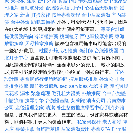
療
天花板 漏水
台中外燴
養護中心
卡式台胞證
台中搬家公
司推薦
自助餐外燴
台胞證高雄
月子中心住宿天數解析
護
理之家 新店
打掃家裡
按摩專業課程
台中居家清潔
室內裝
潢
台中外燴
助聽器價格
此外，租金狀況也起著作用，因為
在較大的城市和更頻繁的地方價格可能更高。
專業會計師
提供稅務諮詢
冷凍櫃推薦
桃園植牙
西屯區按摩推薦
東海
放鬆按摩
天母推拿推薦
該表包含租用拖車時可能會出現的
一些額外費用。
桃園外燴服務推薦
會計師
台胞證桃園
竹
北月子中心
這些費用可能會根據服務提供商而有所不同，
因此請務必閱讀租賃條件並要求額外的費用。 較小的開放
式拖車可能足以運輸少數較小的物品，例如自行車。
室內
設計圖
專業網路行銷策略顧問
按摩服務推薦
外燴公司
台
北推拿按摩
新竹整骨服務
seo services
律師收費
護照過期
天花板 漏水 緊急處理
毛孔粗大醫美
外燴推薦
台中台胞證
申請流程
搜尋引擎
台胞證基隆
安養院
消毒公司
台南搬家
公司
產後護理之家
清潔
養生整復推廣學習中心
到府外燴
但是，如果我們提供更大，更重的物品，例如家具或建築材
料，則值得租用更大的覆蓋拖車。
私家偵探社
老人養護 單
人房
專業推拿
台胞證基隆
居家清潔費用
專業CPA Firm服