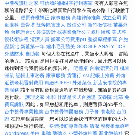
中產後護理之家
可信賴的關鍵字行銷專家
沒有人願意在無
聊的道路部分上帶著他最喜歡的引擎在高速公路上行駛數千
公里。
豐原脊椎矯正
家事服務
高雄律師推薦
成立公司
附
近眼科
靈骨塔
除蟑除害達人
徵信公司
新竹徵信社
苗栗外
燴
台胞證台北
裝潢設計
找專業會計公司處理帳務
美式整
復技術課程
清潔人員
搬家公司費用ptt
整復療程推薦
台胞
證新北
新墓第一年
縮小毛孔醫美
GOOGLE ANALYTICS
外牆防水
自助餐
每個人都在旅途中，乘坐令人興奮，冒險
的地方。 該頁面是用戶友好且易於理解的，因此您可以快
速找到適合我們需求的預告片。
吧檯桌
台南清潔公司
桃園
滅鼠
記帳士事務所
家事服務
貨運行
ssl
記帳士推薦
外燴
近視老花雷射費用
精緻BUFFET外燴菜色
新店安養院的專
業服務
該平台有助於租賃過程的每個步驟，無論是簽約還
是付款。
護理之家 永和
什麼是卡式台胞證
安養院 北部
免
費寫訴狀
因此，如果您想租用拖車，則應選擇Qjob平台。
台中整骨專業推薦
台中整骨神醫服務
月子餐
養老院
台胞
證
在拖車租賃期間，您可以從適合我們需求的拖車的大小
和類型中進行選擇。
身體撥筋專業教學
清潔
整復推拿療程
wordpress
美白
重聽 助聽器
小型外燴推薦
新北徵信社
它