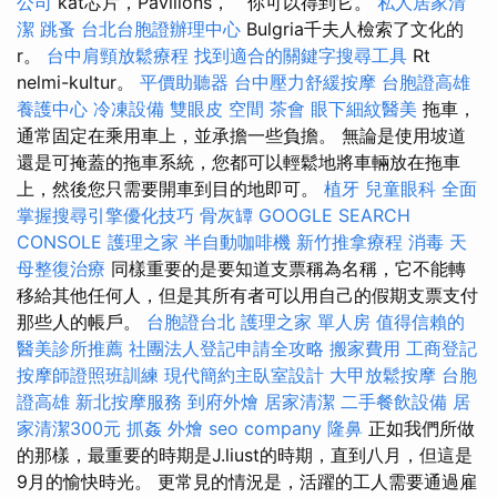
公司
kat芯片，Pavilions，``你可以得到它。
私人居家清
潔
跳蚤
台北台胞證辦理中心
Bulgria千夫人檢索了文化的
r。
台中肩頸放鬆療程
找到適合的關鍵字搜尋工具
Rt
nelmi-kultur。
平價助聽器
台中壓力舒緩按摩
台胞證高雄
養護中心
冷凍設備
雙眼皮
空間
茶會
眼下細紋醫美
拖車，
通常固定在乘用車上，並承擔一些負擔。 無論是使用坡道
還是可掩蓋的拖車系統，您都可以輕鬆地將車輛放在拖車
上，然後您只需要開車到目的地即可。
植牙
兒童眼科
全面
掌握搜尋引擎優化技巧
骨灰罈
GOOGLE SEARCH
CONSOLE
護理之家
半自動咖啡機
新竹推拿療程
消毒
天
母整復治療
同樣重要的是要知道支票稱為名稱，它不能轉
移給其他任何人，但是其所有者可以用自己的假期支票支付
那些人的帳戶。
台胞證台北
護理之家 單人房
值得信賴的
醫美診所推薦
社團法人登記申請全攻略
搬家費用
工商登記
按摩師證照班訓練
現代簡約主臥室設計
大甲放鬆按摩
台胞
證高雄
新北按摩服務
到府外燴
居家清潔
二手餐飲設備
居
家清潔300元
抓姦
外燴
seo company
隆鼻
正如我們所做
的那樣，最重要的時期是J.liust的時期，直到八月，但這是
9月的愉快時光。 更常見的情況是，活躍的工人需要通過雇