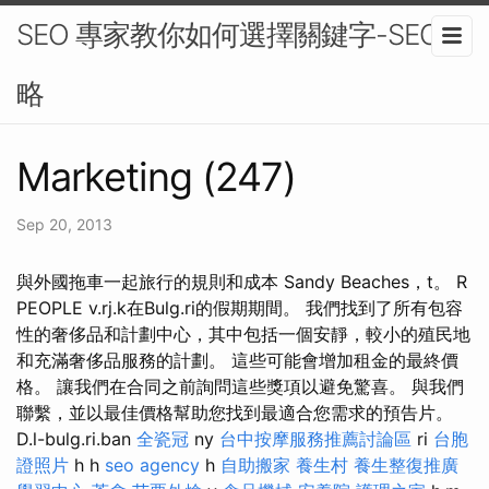
SEO 專家教你如何選擇關鍵字-SEO策
略
Marketing (247)
Sep 20, 2013
與外國拖車一起旅行的規則和成本 Sandy Beaches，t。 R
PEOPLE v.rj.k在Bulg.ri的假期期間。 我們找到了所有包容
性的奢侈品和計劃中心，其中包括一個安靜，較小的殖民地
和充滿奢侈品服務的計劃。 這些可能會增加租金的最終價
格。 讓我們在合同之前詢問這些獎項以避免驚喜。 與我們
聯繫，並以最佳價格幫助您找到最適合您需求的預告片。
D.l-bulg.ri.ban
全瓷冠
ny
台中按摩服務推薦討論區
ri
台胞
證照片
h h
seo agency
h
自助搬家
養生村
養生整復推廣