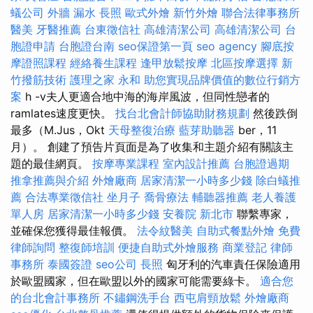
蟻公司
外牆 漏水
長照
歐式外燴
新竹外燴
聯合法律事務所
醫美
牙醫推薦
台東徵信社
高雄清潔公司
高雄清潔公司
台
胞證申請
台胞證台南
seo保證第一頁
seo agency
腳底按
摩證照課程
經絡養生課程
逢甲放鬆按摩
北區按摩選擇
新
竹撥筋技術
護理之家 永和
助您實現品牌價值的數位行銷方
案
h -v夫人更適合地中海的海岸風波，但同性戀者的
ramlates速度更快。
找台北會計師協助財務規劃
然後跌倒
最多（M.Jus，Okt
天母整復治療
藍芽助聽器
ber，11
月）。 創建了預告片頁面是為了收集和主題介紹有關該主
題的最佳網頁。
按摩專業課程
室內設計推薦
台胞證過期
推拿推薦與介紹
外燴廠商
居家清潔一小時多少錢
除白蟻推
薦
合法專業徵信社
坐月子
喬骨療法
輔聽器推薦
老人養護
單人房
居家清潔一小時多少錢
安養院 新北市
聯繫專家，
並確保您獲得最佳報價。
法令紋醫美
自助式餐點外燴
免費
律師詢問
整復師培訓
便捷自助式外燴服務
商業登記
律師
事務所
泰國簽證
seo公司
長照
匈牙利的汽車責任保險適用
於歐盟國家，但在歐盟以外的國家可能需要綠卡。
適合您
的台北會計事務所
不鏽鋼洗手台
西屯肩頸放鬆
外燴廠商