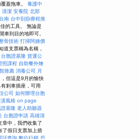
的覆蓋拖車。
養護中
務
清潔
安養院 北部
台南
台中刮痧療程推
絕佳的工具。 無論是
開車到目的地即可。
整骨技術
打掃阿姨價
知道支票稱為名稱，
。
台胞證基隆
貨運公
證照課程
自助餐外燴
術館推薦
消毒公司
月
月，但這是9月的愉快
具有剎車插座，可用
信公司
如何辦理台胞
裝潢風格
on page
胞證基隆
老人助聽器
美
台胞證申請
高雄清
文章中，我們收集了
布了假日支票加上措
電話查詢
數位行銷
戶