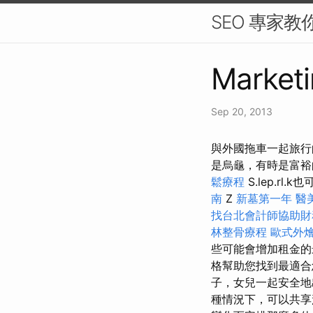
SEO 專家教
Marketi
Sep 20, 2013
與外國拖車一起旅行
是烏龜，有時是富裕
鬆療程
S.lep.rl.
南
Z
新墓第一年
醫
找台北會計師協助財
林整骨療程
歐式外
些可能會增加租金的
格幫助您找到最適合
子，女兒一起安全地
種情況下，可以共