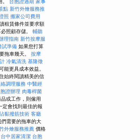
用。
台胞證過期
家事
茶點
新竹外燴服務推
證照
搬家公司費用
讀租賃條件並要求額
不必照顧存儲。
輔聽
辦理指南
新竹按摩服
考試準備
如果您打算
需要拖車幾天。
按摩
計
冷氣清洗
基隆徵
可能更具成本效益。
住始終閱讀精美的信
經絡調理服務
中醫經
台胞證辦理
肉毒桿菌
商品或工作，則僱用
一定會找到最佳的報
沾黏撥筋技術
客廳
我們需要的拖車的大
竹外燴服務推薦
價格
台中居家清潔
台胞