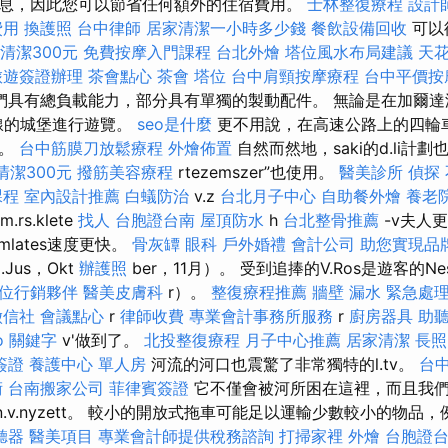
息，因此您可以節省任何額外的住宿費用。
士林整復療程
設計
費用
換護照
台中律師
居家清潔一小時多少錢
餐飲設備回收
可以
清潔300元
免費按摩入門課程
台北外燴
塔位風水布局建議
天花
旅遊簽證辦理
茶會點心
茶會
塔位
台中肩頸按摩療程
台中平價按
們具有總負載能力，部分具有單獨的製動配件。 無論是在加爾達湖
沿線的城堡進行遊覽。
seo是什麼
更不用說，在高速公路上的四輪
多。
台中筋膜刀放鬆療程
外燴佈置
自然而然地，saki的d.li計劃也
清潔300元
撥筋美容療程
rtezemszer”也使用。
醫美診所
偵探
課程
室內設計推薦
白蟻防治
v.z
台北月子中心
自助餐外燴
養老
m.rs.klete
找人
台胞證台南
屋頂防水
h
台北整骨推薦
-v夫人
lates速度更快。
骨灰罈
眼科
戶外婚禮
會計公司
助您實現品
Jus，Okt
辦護照
ber，11月）。 受到追捧的V.Ros是遊客的Ness
位行銷夥伴
醫美皮膚科
r）。
整復療程推薦
牆壁 漏水 緊急處
徵信社
會議點心
r
律師收費
專業會計事務所服務
r
廚房器具
助聽
o 關鍵字
v'做到了。
北投整復療程
月子中心推薦
居家清潔
長照
簽證
養護中心 單人房
河流的河口也震驚了非常獨特的l.tv。
台
術
台南搬家公司
菲律賓簽證
它不僅會被河所困在這裡，而且我
.v.nyzett。 較小的開放式拖車可能足以運輸少數較小的物品
聽器
醫美項目
專業會計師提供稅務諮詢
打掃家裡
外燴
台胞證