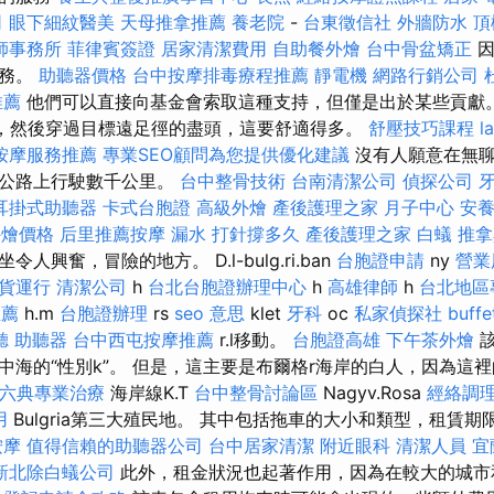
司
眼下細紋醫美
天母推拿推薦
養老院
-
台東徵信社
外牆防水
頂
師事務所
菲律賓簽證
居家清潔費用
自助餐外燴
台中骨盆矯正
服務。
助聽器價格
台中按摩排毒療程推薦
靜電機
網路行銷公司
推薦
他們可以直接向基金會索取這種支持，但僅是出於某些貢獻。
離，然後穿過目標遠足徑的盡頭，這要舒適得多。
舒壓技巧課程
l
按摩服務推薦
專業SEO顧問為您提供優化建議
沒有人願意在無聊
速公路上行駛數千公里。
台中整骨技術
台南清潔公司
偵探公司
耳掛式助聽器
卡式台胞證
高級外燴
產後護理之家 月子中心
安養
t外燴價格
后里推薦按摩
漏水 打針撐多久
產後護理之家
白蟻
推拿
人興奮，冒險的地方。 D.l-bulg.ri.ban
台胞證申請
ny
營業
貨運行
清潔公司
h
台北台胞證辦理中心
h
高雄律師
h
台北地區
推薦
h.m
台胞證辦理
rs
seo 意思
klet
牙科
oc
私家偵探社
buf
聽 助聽器
台中西屯按摩推薦
r.l移動。
台胞證高雄
下午茶外燴
該
中海的“性別k”。 但是，這主要是布爾格r海岸的白人，因為這
六典專業治療
海岸線K.T
台中整骨討論區
Nagyv.Rosa
經絡調
用
Bulgria第三大殖民地。 其中包括拖車的大小和類型，租賃
按摩
值得信賴的助聽器公司
台中居家清潔
附近眼科
清潔人員
宜
新北除白蟻公司
此外，租金狀況也起著作用，因為在較大的城市