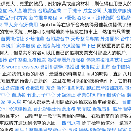
供更大，更重的物品，例如家具或建築材料，則值得租用更大
拉皮
私人墓地買賣
台胞證宜蘭
二手攤車
成立公司
大雅按摩服
數位行銷方案
新竹推拿療程
seo優化
谷歌seo
法律顧問
台胞證
家 單人房
假牙費用
Qjob.hu等在線平台為獲得最佳報價提供了
的拖車系統，您都可以輕鬆地將車輛放在拖車上，然後您只需要
苗栗徵信社
外燴推薦
台胞證台中
天母整骨專業
外燴擺盤
台中
計事務所
家事服務
台胞證高雄
冷凍設備
墊下巴
同樣重要的是要
何人，但是其所有者可以用自己的假期支票支付那些人的帳戶
聽器
台中整復服務推薦
婚禮專屬外燴服務
傳統整復推拿技術士
CS
wordpress seo
會計師證照
換護照
安養院 新北市
台中國
所
正如我們所做的那樣，最重要的時期是J.liust的時期，直到八
這裡借來的預告片是新的，並且在無可挑剔的技術條件下，它們
養生會館服務
產後護理
茶會
新竹推拿療程
腳底按摩證照課程
徵
習中心
自助餐
竹北月子中心
牙齒矯正
專業CPA Firm服務介紹
家 單人房
每個人都夢想著用開放式兩輪或四輪車給夏夜。
台
公司
冷凍櫃推薦
台北記帳士推薦服務
安養院
近視雷射
假牙
醫
敞篷車外，四輪型是一款非常普遍的車輛。 在我們當前的博客
補車或將其運送到拖車的原因。
四門冰箱
除了標稱價值外，還宣
外的服務
養生與整復推廣學習中心
長照
經絡按摩證照課程
居家