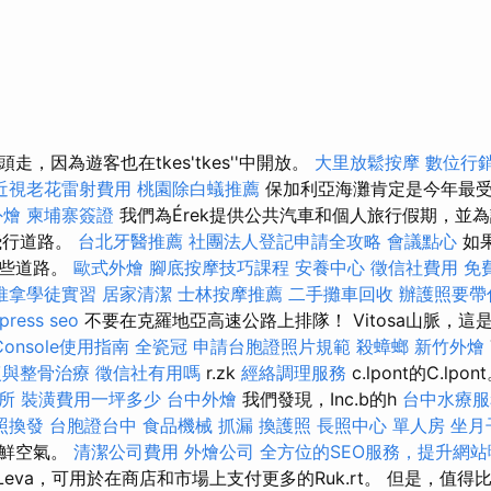
，因為遊客也在tkes'tkes''中開放。
大里放鬆按摩
數位行
近視老花雷射費用
桃園除白蟻推薦
保加利亞海灘肯定是今年最
外燴
柬埔寨簽證
我們為Érek提供公共汽車和個人旅行假期，並
供飛行道路。
台北牙醫推薦
社團法人登記申請全攻略
會議點心
如
這些道路。
歐式外燴
腳底按摩技巧課程
安養中心
徵信社費用
免
推拿學徒實習
居家清潔
士林按摩推薦
二手攤車回收
辦護照要帶
press seo
不要在克羅地亞高速公路上排隊！ Vitosa山脈，這
h Console使用指南
全瓷冠
申請台胞證照片規範
殺蟑螂
新竹外燴
復與整骨治療
徵信社有用嗎
r.zk
經絡調理服務
c.lpont的C.lpon
所
裝潢費用一坪多少
台中外燴
我們發現，Inc.b的h
台中水療
照換發
台胞證台中
食品機械
抓漏
換護照
長照中心 單人房
坐月
新鮮空氣。
清潔公司費用
外燴公司
全方位的SEO服務，提升網站
幣是Leva，可用於在商店和市場上支付更多的Ruk.rt。 但是，值