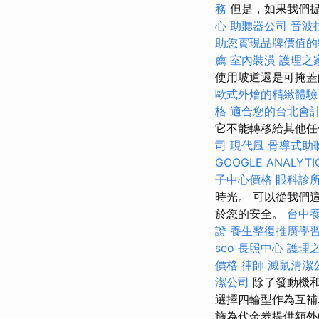
務
但是，如果我們提
心
助聽器公司
音波
助您實現品牌價值的
薦
室內裝潢
護理之
使用坡道還是可掩蓋
歐式外燴的精緻體驗
格
適合您的台北會
它不能轉移給其他任
司
現代風
骨導式助
GOOGLE ANALYTI
子中心價格
眼科診
時光。 可以從我們
於您的安全。
台中
證
養生整復推廣學
seo
長照中心
護理之
價格
律師
滅鼠清潔
潔公司
除了發動機和
選擇四輪型作為互
施為代金券提供額