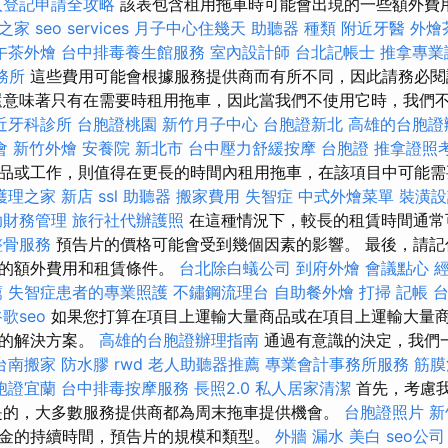
人登記申請全攻略
該表包含租用拖車時可能會出現的一些額外費
之家
seo services
月子中心住幾天
助聽器 種類
附近牙醫
外燴
午茶外燴
台中排毒養生館服務
室內設計師
台北記帳士
推拿專業
務所
這些費用可能會根據服務提供商而有所不同，因此請務必閱
還意味著只有在需要時租用拖車，因此當我們不使用它時，我們
近牙科診所
台胞證桃園
新竹月子中心
台胞證新北
高雄的台胞證
會
新竹外燴
安養院 新北市
台中壓力舒緩按摩
台胞證
推拿證照
品或工作，則值得在更長的時間內租用拖車，在該項目中可能
護理之家 新店
ssl
助聽器
搬家費用
失智症
中式外燴菜單
裝潢設
助財務管理
旅行社代辦護照
在這種情況下，較長的租賃時間通常
整骨服務
預告片的價格可能會受到幾個因素的影響。 最後，請記
能的額外費用和租賃條件。
台北除白蟻公司
到府外燴
會議點心
薦
失智症患者的專業照護
不鏽鋼流理台
自助餐外燴
打掃
記帳
歌seo
如果您打算在項目上運輸大量商品或在項目上運輸大量
好的解決方案。
高雄的台胞證辦理指南
通過有意識的決定，我們
台南搬家
防水膠
rwd
老人助聽器推薦
專業會計事務所服務
筋膜
胞證宜蘭
台中排毒按摩服務
長照2.0
私人居家清潔
首先，考慮
是的，大多數服務提供商都為周末拖車提供機會。
台胞證照片
新
金的持續時間，預告片的規模和類型。
外牆 漏水
美白
seo公司