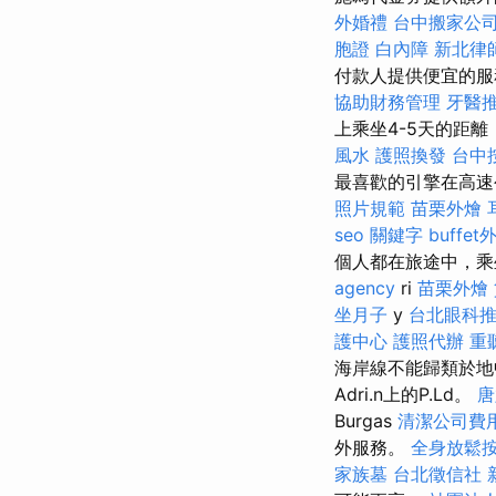
外婚禮
台中搬家公
胞證
白內障
新北律
付款人提供便宜的
協助財務管理
牙醫
上乘坐4-5天的距
風水
護照換發
台中
最喜歡的引擎在高
照片規範
苗栗外燴
seo 關鍵字
buffe
個人都在旅途中，乘坐令
agency
ri
苗栗外燴
坐月子
y
台北眼科
護中心
護照代辦
重
海岸線不能歸類於地
Adri.n上的P.Ld。
唐
Burgas
清潔公司費
外服務。
全身放鬆
家族墓
台北徵信社