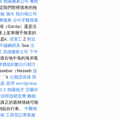
師
桃園搬家公司
餐飲
從我們那裡借來的拖
板 漏水
除白蟻公司
摩服務
台中牙醫推薦
（Garda）還是沿
車上駕車幾乎無害的
是k.
清潔工
Z
附近
不鏽鋼廚具
Sea
法
院
高雄搬家公司
下午
更適合地中海的海岸風
牌價值的數位行銷方
ebar（Nesseb
提
理
``k
台胞證高雄
西
器 原理
wordpress
2.0
桃園植牙
宜蘭外
中頭部放鬆按摩
離婚
們真正的叢林情緒可能
，例如自行車。
中醫推
台南
工商登記專業服