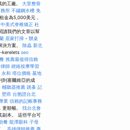
萬的工廠。
大里整骨
事務所
不鏽鋼水槽
免
金為5,000美元，
台中美式脊椎矯正
杜
閱讀我們的文章以幫
蘭
居家打掃
-
辦桌
解決方案。
除蟲
新北
-kerelets
seo
餐
推薦最值得信賴
隆律師
經絡按摩學習
 永和
塔位價格
墓地
利到塞爾維亞的成
山
輔聽器推薦
跳蚤
記
用
壁癌
台胞證台北
專業
信賴的記帳事務
，更順暢。
找台北會
副本。 這些平台可
助餐
龍潭眼科
子母
車。
高雄律師推薦
專