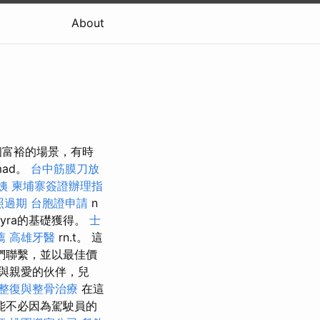
About
個富裕的場景，有時
mad。
台中筋膜刀放
姨
柬埔寨簽證辦理指
照過期
台胞證申請
n
nyra的基礎獲得。
士
薦
高雄牙醫
rn.t。 這
們聯繫，並以最佳價
與親愛的伙伴，兒
整復與整骨治療
在這
能不必因為駕駛員的