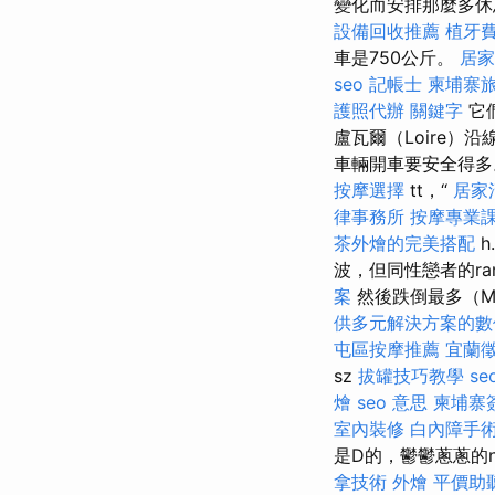
變化而安排那麼多休
設備回收推薦
植牙
車是750公斤。
居家
seo
記帳士
柬埔寨
護照代辦
關鍵字
它
盧瓦爾（Loire）
車輛開車要安全得
按摩選擇
tt，“
居家
律事務所
按摩專業
茶外燴的完美搭配
h.
波，但同性戀者的ram
案
然後跌倒最多（M.
供多元解決方案的數
屯區按摩推薦
宜蘭
sz
拔罐技巧教學
se
燴
seo 意思
柬埔寨
室內裝修
白內障手
是D的，鬱鬱蔥蔥的n
拿技術
外燴
平價助