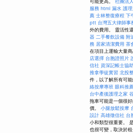
可能更高。
社團法
服務
html
漏水
護理
薦
士林整復療程
下
ptt
台灣五大律師事
外的費用。 靈活性
器
二手餐飲設備
附
務
居家清潔費用
茶
在項目上運輸大量商
店選擇
台胞證照片
信社
資深記帳士協
推拿學徒實習
北投
件，以了解所有可
絡按摩專班
眼科推
台中產後護理之家
谷
拖車可能是一個很
價。
小腿放鬆按摩
設計
高雄徵信社
台
小和類型很重要。 
也很可變，取決於租