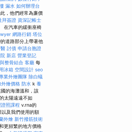
樓 漏水
如何辦理台
因此，他們經常為廉價
杜拜簽證
資深記帳士
 在汽車的緩衝座椅
awyer
網路行銷
塔位
的道路部分上帶著他
牙醫
討債
申請台胞證
院 新店
營業登記
與整骨結合
客廳
每
用冰箱
空間設計
seo
專業外燴團隊
除白蟻
fet外燴價格
防水
k
養
國的海灘溫和，該
裡的太陽遠遠不如
理證照課程
v.rna的
期限以及我們使用的額
蘭外燴
新竹撥筋技術
和更頻繁的地方價格