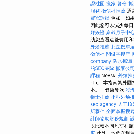
證桃園
搬家
餐盒
抓
服務
徵信社推薦
通
費寫訴狀
例如，如果
因此您可以減少每
拜簽證
嘉義月子中
助您查看這些費用和
外燴推薦
北區按摩
徵信社
關鍵字搜尋
company
防水抓漏
的SEO團隊
搬家公
課程
Nevski
外燴推
rth。 本指南為
本。 - 健康餐飲
護
帳士推薦
小型外燴
seo agency
人工植
所夥伴
全面掌握搜
計師協助財務規劃
以比較不同尺寸和
車
此外，他們在租