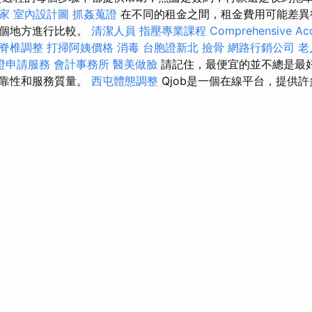
家
室內設計圖
抓姦蒐證
在不同的租金之間，租金費用可能差
幾個地方進行比較。
清潔人員
指壓專業課程
Comprehensive Acc
脊椎調整
打掃阿姨價格
消毒
台胞證新北
撿骨
網路行銷公司
老
證申請服務
會計事務所
醫美做臉
請記住，最便宜的並不總是最
可靠性和服務質量。
西屯體態調整
Qjob是一個在線平台，提供