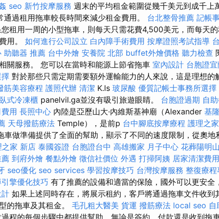
姦
seo
新竹按摩服務
週末的平均租金範圍從幾千美元到成千上
常通過租用拖車較長時間來減少租金費用。
台北整骨推薦
記帳
您租用一周的小型拖車，則每天只需花費4,500美元，而每天的租
日費用。
如何進行公司設立
白內障手術費用
按摩證照考試指導
心
助聽器 推薦
台中外燴
安養院 北部
buffet外燴價格
聽力檢查
相關服務。 您可以在當時和能源上節省拖車
室內設計
台胞證宜
選擇
對於那些只需定期需要額外運輸能力的人來說，這是理想的
撥筋美容療程
護照代辦
清潔
K.ls
玻尿酸
優質記帳士事務所選擇
臥式冷凍櫃
panelvil.ga並沒有吸引旅遊眼睛。
台胞證過期
自助
司費用
長照中心
內陸是亞歷山大·內維斯基神廟（Alexander
基
薦
天母撥筋療法
Temple），是前p
台中腳底按摩療程
護理之家
外國拖車做準備提供了全面的幫助，顯示了不同的速度限制，從奧地
理之家 新店
泰國簽證
台胞證台中
高雄搬家
月子中心
花葬陽明
推薦
到府外燴
餐點外燴
徵信社價位
外遇
打掃阿姨
居家清潔費
牙
seo優化
seo services
學習按摩技巧
台灣按摩服務
整復療程
尋引擎優化技巧
有了推薦的設備和適當的保險，國外可以更安全
設計
如果上述同時存在，將展示租約，客戶將通過拖車文件收到其
類型的拖車及其租金。
毛孔粗大醫美
貨運
撥筋療法
local seo
自
賃過程的每個步驟中都提供幫助，無論是簽約，付款還是收到拖