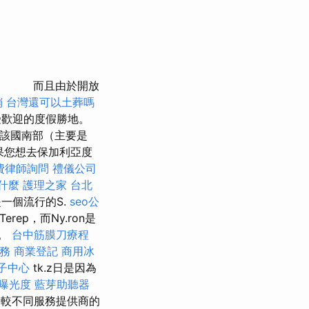
而且由於開放
銷
台灣還可以土葬嗎
受歡迎的度假勝地。
為該國南部（主要是
果您想去保加利亞度
費律師詢問
禮儀公司
什麼
護理之家 台北
是一個流行的S.
seo公
Terep，而Ny.ron是
t。
台中筋膜刀療程
服務
商業登記
商用冰
子中心
tk.z日是因為
曝光度
藍芽助聽器
得比較不同服務提供商的