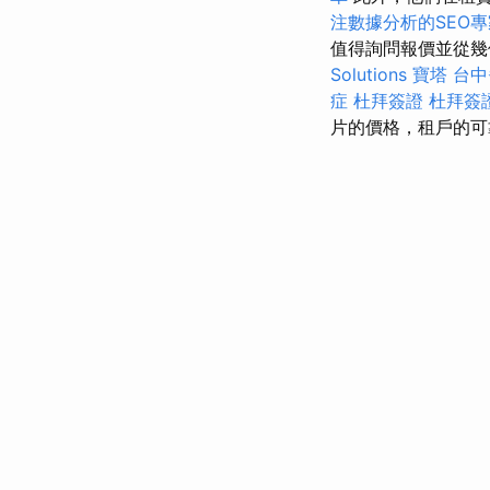
注數據分析的SEO專
值得詢問報價並從
Solutions
寶塔
台中
症
杜拜簽證
杜拜簽
片的價格，租戶的