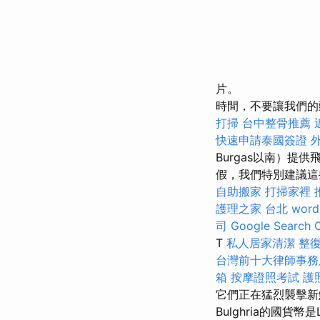
片。
時間，不要讓我們的頭走
打掃
台中整骨推薦
快速申請泰國簽證
Burgas以南）提
假，我們特別建議
自助搬家
打掃家裡
護理之家 台北
word
司
Google Searc
T
私人居家清潔
整
台灣前十大律師事務
箱
按摩證照考試
護
它們正在猛烈襲擊
Bulghria的國貨