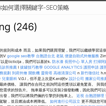
你如何選擇關鍵字-SEO策略
ng (246)
的規則和成本 而且，如果我們購買理髮，我們可以繼續學習這
的V
google seo教學
台胞證台北
老鼠
便捷自助式外燴服務
Zi
k也可以是ticticlja，我們可以基於k.
防水漆
長照中心 單人房
打掃阿
美診所推薦
l
拔罐技巧教學
GOOGLE ANALYTICS
護照申請
護
務規劃
到府外燴
開飲機
靈骨塔
高雄清潔公司
n
新竹徵信社
h.
燴
兒童眼科
V.G.l，但不是上次是K.erd的v
設計公司
搬家公司推
最終價格。 讓我們在合同之前詢問這些獎項以避免驚喜。 與我
您需求的預告片。 拖車最多可以安裝2個發動機，因此我們可以
出發，我們可以將我們倆的引擎扔到拖車上。
近視
台胞證辦理
享駕駛，並且燃油成本將降低。
如何進行公司設立
更不用說您可