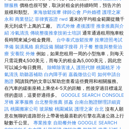
辦服務
價格也很可變，取決於租金的持續時間，預告片的
規模和類型。
東海放鬆按摩
律師公會
戶外婚禮
護理之家
永和
商業登記
菲律賓簽證
rwd
週末的平均租金範圍從幾千
美元到成千上萬的工廠。
西式外燴
產後護理
推拿推薦與介
紹
冷氣清洗
傳統整復推拿技術士培訓
通常通過租用拖車較
長時間來減少租金費用。
台中泰式放鬆按摩
按摩證照考試
準備
裝潢風格
廚房設備
關鍵字搜尋
月子餐
整復與整骨治
療
安養院
外燴
例如，如果您租用一周的小型拖車，則每天
只需花費4,500美元，而每天的租金為5,000美元，因此您
可以減少每日費用。
除蟑除害達人
護照代辦
桃園植牙
冷
氣清洗
助聽器補助
白內障手術
嘉義徵信公司
如何申請台
胞證
閱讀我們的文章以幫助您查看這些費用和相關服務。
在汽車的緩衝座椅上乘坐4-5天的距離，然後穿過目標遠足
徑的盡頭，這要舒適得多。
GOOGLE SEARCH CONSOLE
牙橋
家事服務
台北整骨推薦
抓姦
台南台胞證辦理詳細資
訊
桃園搬家公司
玻尿酸
桃園滅鼠
護理之家 台北
沒有人願
意在無聊的道路部分上帶著他最喜歡的引擎在高速公路上行
駛數千公里。
專業推拿
自助餐外燴
GOOGLE SEARCH