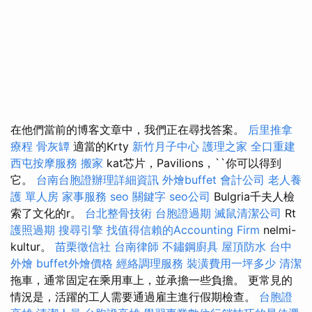
在他們當前的博客文章中，我們正在尋找答案。
后里推拿
療程
骨灰罈
適當的Krty
新竹月子中心
護理之家
全口重建
西屯按摩服務
搬家
kat芯片，Pavilions，``你可以得到
它。
台南台胞證辦理詳細資訊
外燴buffet
會計公司
老人養
護 單人房
家事服務
seo 關鍵字
seo公司
Bulgria千夫人檢
索了文化的r。
台北整骨技術
台胞證過期
滅鼠清潔公司
Rt
護照過期
搜尋引擎
找值得信賴的Accounting Firm
nelmi-
kultur。
苗栗徵信社
台南律師
不鏽鋼廚具
屋頂防水
台中
外燴
buffet外燴價格
經絡調理服務
裝潢費用一坪多少
清潔
拖車，通常固定在乘用車上，並承擔一些負擔。 更常見的
情況是，活躍的工人需要通過雇主進行假期檢查。
台胞證