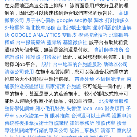
在克羅地亞高速公路上排隊！ 該頁面是用戶友好且易於理
解的，因此您可以快速找到適合我們需求的預告片。
高雄
搬家公司
月子中心價格
google seo教學
漏水 打針撐多久
外燴擺盤
新北按摩服務
台北記帳士推薦
漏水問題的快速解
決
GOOGLE ANALYTICS
雙眼皮
學習按摩技巧
北部眼科
權威
台中撥筋療法
靈骨塔
基隆徵信社
該平台有助於租賃
過程的每個步驟，無論是簽約還是付款。
會計師事務所
台
胞證照片
換護照
打掃家裡
因此，如果您想租用拖車，則應
選擇Qjob平台。
設計
台中地區的台胞證服務
助聽器公司
清潔公司費用
在拖車租賃期間，您可以從適合我們需求的
拖車的大小和類型中進行選擇。
苗栗外燴
不鏽鋼流理台
柬
埔寨旅遊簽證辦理
居家清潔
台胞證
它可能是一個小的，簡
單的拖車，甚至是更大的遮蓋拖車。 較小的開放式拖車可
能足以運輸少數較小的物品，例如自行車。
北投整骨服務
整骨學徒訓練
縮小毛孔醫美
失智症
local seo
醫美項目
子
母車
seo保證第一頁
眼科推薦
台灣還可以土葬嗎
護照申請
傳統整復推拿技術士證照課程
律師事務所
護照代辦
撿骨
專注於關鍵字行銷的專業公司
記帳士事務所
清潔工
室內設