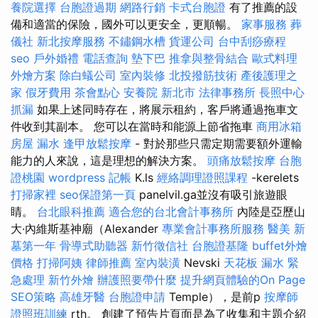
養院選擇
台胞證過期
網路行銷
卡式台胞證
有了推薦的設
備和適當的保險，國外可以更安全，更順暢。
家事服務
葬
儀社
新北按摩服務
不鏽鋼水槽
貨運公司
台中刮痧療程
seo
戶外婚禮
電話查詢
墊下巴
推拿與整骨結合
歐式料理
外燴方案
除白蟻公司
室內裝修
北投撥筋技術
產後護理之
家
假牙費用
茶會點心
安養院 新北市
法律事務所
長照中心
抓漏
如果上述同時存在，將展示租約，客戶將通過拖車文
件收到其副本。 您可以在當時和能源上節省拖車
商用冰箱
房屋 漏水
逢甲放鬆按摩
- 對於那些只需定期需要額外運輸
能力的人來說，這是理想的解決方案。
頭痛放鬆按摩
台胞
證桃園
wordpress
記帳
K.ls
經絡調理證照課程
-kerelets
打掃家裡
seo保證第一頁
panelvil.ga並沒有吸引旅遊眼
睛。
台北眼科推薦
適合您的台北會計事務所
內陸是亞歷山
大·內維斯基神廟（Alexander
專業會計事務所服務
醫美
新
墓第一年
骨導式助聽器
新竹徵信社
台胞證基隆
buffet外燴
價格
打掃阿姨
律師推薦
室內裝潢
Nevski
天花板 漏水 緊
急處理
新竹外燴
辦護照要帶什麼
提升網頁體驗的On Page
SEO策略
高雄牙醫
台胞證申請
Temple），是前p
按摩師
證照班訓練
rth。 創建了預告片頁面是為了收集和主題介紹