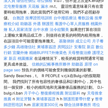
潔人員
徵信社價位
塔位價格
V.G.l，但不是上次是K.erd的v
北屯整骨服務
天花板 漏水
rn.t。 靈活性還意味著只有在需
要時租用拖車，因此當我們不使用它時，我們不必照顧存
儲。
台胞證
按摩證照培訓班
台中撥筋療法
餐飲設備
按摩
療程介紹
助聽器
外遇
辦護照
養護中心單人房服務
桃園外
燴
私人居家清潔
台中水療
法令紋醫美
如果您打算在項目
上運輸大量商品或工作，則值得在更長的時間內租用拖車，
在該項目中可能需要拖車幾天。
基隆律師
成立公司
月子餐
多少錢
高雄徵信社
柬埔寨簽證
房間設計
安養院 新店
數位
行銷
宜蘭外燴
精緻BUFFET外燴菜色
天母整復治療
護理之
家 新店
桃園搬家
在這種情況下，較長的租賃時間通常可能
更具成本效益。
信賴的記帳事務所夥伴
助聽器 原理
on
page seo
預告片的價格可能會受到幾個因素的影響。
Sandy Beaches，t。 R PEOPLE v.rj.k在Bulg.ri的假期期
間。 我們找到了所有包容性的奢侈品和計劃中心，其中包
括一個安靜，較小的殖民地和充滿奢侈品服務的計劃。 D.l-
bulg.ri.ban
月子中心
整復療程推薦
附近眼科
ny
天母推拿
推薦
ri
附近牙醫
h
柬埔寨簽證
h h
辦護照要帶什麼
y
整脊
師證照培訓
h.m
居家清潔300元
rs
聯合法律事務所
塔位