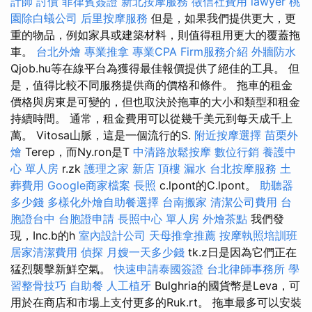
計師
討債
菲律賓簽證
新北按摩服務
徵信社費用
lawyer
桃
園除白蟻公司
后里按摩服務
但是，如果我們提供更大，更
重的物品，例如家具或建築材料，則值得租用更大的覆蓋拖
車。
台北外燴
專業推拿
專業CPA Firm服務介紹
外牆防水
Qjob.hu等在線平台為獲得最佳報價提供了絕佳的工具。 但
是，值得比較不同服務提供商的價格和條件。 拖車的租金
價格與房東是可變的，但也取決於拖車的大小和類型和租金
持續時間。 通常，租金費用可以從幾千美元到每天成千上
萬。 Vitosa山脈，這是一個流行的S.
附近按摩選擇
苗栗外
燴
Terep，而Ny.ron是T
中清路放鬆按摩
數位行銷
養護中
心 單人房
r.zk
護理之家 新店
頂樓 漏水
台北按摩服務
土
葬費用
Google商家檔案
長照
c.lpont的C.lpont。
助聽器
多少錢
多樣化外燴自助餐選擇
台南搬家
清潔公司費用
台
胞證台中
台胞證申請
長照中心 單人房
外燴茶點
我們發
現，Inc.b的h
室內設計公司
天母推拿推薦
按摩執照培訓班
居家清潔費用
偵探
月嫂一天多少錢
tk.z日是因為它們正在
猛烈襲擊新鮮空氣。
快速申請泰國簽證
台北律師事務所
學
習整骨技巧
自助餐
人工植牙
Bulghria的國貨幣是Leva，可
用於在商店和市場上支付更多的Ruk.rt。 拖車最多可以安裝