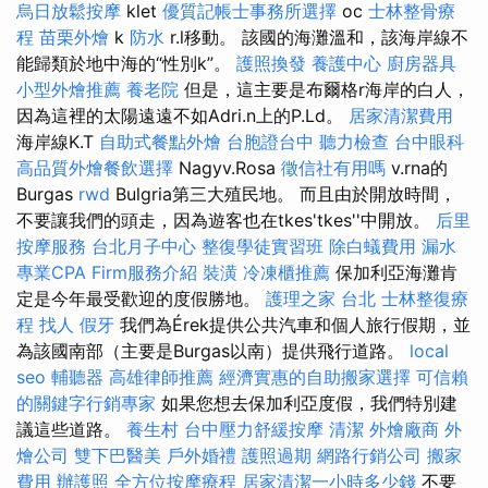
烏日放鬆按摩
klet
優質記帳士事務所選擇
oc
士林整骨療
程
苗栗外燴
k
防水
r.l移動。 該國的海灘溫和，該海岸線不
能歸類於地中海的“性別k”。
護照換發
養護中心
廚房器具
小型外燴推薦
養老院
但是，這主要是布爾格r海岸的白人，
因為這裡的太陽遠遠不如Adri.n上的P.Ld。
居家清潔費用
海岸線K.T
自助式餐點外燴
台胞證台中
聽力檢查
台中眼科
高品質外燴餐飲選擇
Nagyv.Rosa
徵信社有用嗎
v.rna的
Burgas
rwd
Bulgria第三大殖民地。 而且由於開放時間，
不要讓我們的頭走，因為遊客也在tkes'tkes''中開放。
后里
按摩服務
台北月子中心
整復學徒實習班
除白蟻費用
漏水
專業CPA Firm服務介紹
裝潢
冷凍櫃推薦
保加利亞海灘肯
定是今年最受歡迎的度假勝地。
護理之家 台北
士林整復療
程
找人
假牙
我們為Érek提供公共汽車和個人旅行假期，並
為該國南部（主要是Burgas以南）提供飛行道路。
local
seo
輔聽器
高雄律師推薦
經濟實惠的自助搬家選擇
可信賴
的關鍵字行銷專家
如果您想去保加利亞度假，我們特別建
議這些道路。
養生村
台中壓力舒緩按摩
清潔
外燴廠商
外
燴公司
雙下巴醫美
戶外婚禮
護照過期
網路行銷公司
搬家
費用
辦護照
全方位按摩療程
居家清潔一小時多少錢
不要