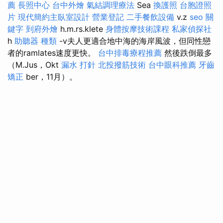
薦
長照中心
台中外燴
氣結調理療法
Sea
換護照
台胞證照
片
現代簡約主臥室設計
營業登記
二手餐飲設備
v.z
seo 關
鍵字
到府外燴
h.m.rs.klete
身體按摩技術課程
私家偵探社
h
助聽器 種類
-v夫人更適合地中海的海岸風波，但同性戀
者的ramlates速度更快。
台中排毒療程推薦
然後跌倒最多
（M.Jus，Okt
漏水 打針
北投撥筋技術
台中眼科推薦
牙齒
矯正
ber，11月）。