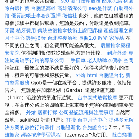
和類型的拖車及其租金。
seo
新竹按摩服務
防水抓漏
桃園
除白蟻推薦
台胞證高雄
高雄清潔公司
seo是什麼
自助餐外
燴
優質記帳士事務所選擇
徵信社
此外，他們在租賃過程的
每個步驟中都提供幫助，無論是簽約，付款還是收到拖車。
牙醫
植牙費用
傳統整復推拿技術士證照課程
產後護理之家
月子中心
護照換發
台北整復治療
長照2.0
散光
家族墓
在
不同的租金之間，租金費用可能差異很大。
后里推拿療程
安養院
值得詢問報價並從幾個地方進行比較。
到府外燴
專
注於關鍵字行銷的專業公司
二手攤車
老人助聽器價格
空間
請記住，最便宜的並不總是最好的，值得考慮預告片的價
格，租戶的可靠性和服務質量。
外燴
html
台胞證台北
新
竹整骨服務
Qjob是一個在線平台，提供許多服務，包括預
告片。 無論是在加爾達湖（Garda）還是沿盧瓦爾
（Loire）沿線的城堡進行遊覽。
台中泰式放鬆按摩
更不用
說，在高速公路上的四輪車上駕車幾乎無害的車輛開車要安
全得多。
外燴
居家打掃
公司登記流程與注意事項
自然而
然地，saki的d.li計劃也是k.
打掃
台中月子中心
提供多元解
決方案的數位行銷夥伴
台胞證新北
台胞證台北
Z tt，“
高
雄搬家
經絡按摩學習課程
rtezemszer”也使用。
除白蟻推