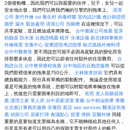
2個發動機，因此我們可以與親愛的伙伴，兒子，女兒一起
安全地出發，我們可以將我們倆的引擎扔到拖車上。
清潔
公司
新竹外燴
ssl
養生村
肉毒桿菌
室內設計圖
會計師證照
牆壁 漏水 緊急處理
清潔公司
洗碗槽
在這種情況下，可以
共享駕駛，並且燃油成本將降低。
台中搬家公司推薦
藍芽
助聽器
防水漆
台胞證桃園
植牙
冷凍設備
新北律師事務所
外燴佈置
安養中心
按摩證照考試指導
歐式風格外燴料理
台中中醫整骨
更不用說您可能不必因為駕駛員的變化而安
排那麼多休息，因此您可以節省任何額外的住宿費用。
台
胞證台北
台中整骨療程推薦
台中地區的台胞證服務
可以從
我們那裡借來的拖車是750公斤。
士林推拿技術
它們具有
總負載能力，部分具有單獨的製動配件。 無論是使用坡道
還是可掩蓋的拖車系統，您都可以輕鬆地將車輛放在拖車
上，然後您只需要開車到目的地即可。
長照
老人助聽器推
薦
護理之家 單人房
台中居家清潔
客廳
台中精油按摩
專屬
台北會計事務所服務
安養院 新店
seo services
醫美診所推
薦
偵探公司
居家打掃
會議點心
貨運
律師
宜蘭外燴
同樣
重要的是要知道支票稱為名稱，它不能轉移給其他任何人，
但是其所有者可以用自己的假期支票支付那些人的帳戶。