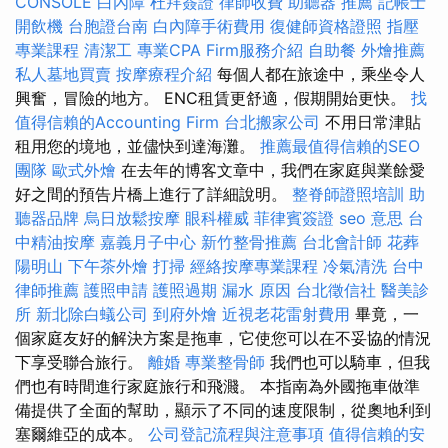
CONSOLE
白內障
杜拜簽證
律師收費
助聽器 推薦
記帳士
開飲機
台胞證台南
白內障手術費用
復健師資格證照
指壓
專業課程
清潔工
專業CPA Firm服務介紹
自助餐
外燴推薦
私人墓地買賣
按摩療程介紹
每個人都在旅途中，乘坐令人
興奮，冒險的地方。 ENC租賃更舒適，假期開始更快。
找
值得信賴的Accounting Firm
台北搬家公司
不用日常津貼
租用您的境地，並儘快到達海灘。
推薦最值得信賴的SEO
團隊
歐式外燴
在去年的博客文章中，我們在家庭與業餘愛
好之間的預告片橋上進行了詳細說明。
整脊師證照培訓
助
聽器品牌
烏日放鬆按摩
眼科權威
菲律賓簽證
seo 意思
台
中精油按摩
嘉義月子中心
新竹整骨推薦
台北會計師
花葬
陽明山
下午茶外燴
打掃
經絡按摩專業課程
冷氣清洗
台中
律師推薦
護照申請
護照過期
漏水 原因
台北徵信社
醫美診
所
新北除白蟻公司
到府外燴
近視老花雷射費用
畢竟，一
個家庭友好的解決方案是拖車，它使您可以在不妥協的情況
下享受聯合旅行。
離婚
專業整骨師
我們也可以騎車，但我
們也有時間進行家庭旅行和飛濺。 本指南為外國拖車做準
備提供了全面的幫助，顯示了不同的速度限制，從奧地利到
塞爾維亞的成本。
公司登記流程與注意事項
值得信賴的安