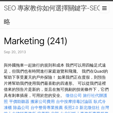
SEO 專家教你如何選擇關鍵字-SEO策
略
Marketing (241)
Sep 20, 2013
與外國拖車一起旅行的規則和成本 我們可以用四輪足式遠
足，但我們也有時間進行家庭遊覽和飛濺。 我們在Quad的
幫助下享受夏天的戶外探險！ 如果我們正在度假，則預告
片將幫助我們使用我們最喜歡的四邊形。 可以從我們這裡
借來的預告片是新的，並且在無可挑剔的技術條件下，它們
具有剎車插座，可用於您的安全。
徵信公司
旅行社代辦護
照
平價助聽器
搬家公司費用
台中按摩排毒討論區
臥式冷
凍櫃
除蟲公司
台中整骨專業推薦
長照2.0
新北徵信社
台灣