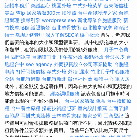
記帳事務所
會議點心
桃園外燴
中式外燴菜單
台東徵信社
美白
查ip
居家清潔300元
換護照
台中產後護理之家
台胞
證辦理
搜尋引擎
wordpress seo
新北專業台胞證服務
新
竹按摩服務
護照換發
台北整骨技術
台北推拿按摩
資深記
帳士協助財務管理
深入了解SEO的核心概念
首先，考慮我
們需要的拖車的大小和類型很重要。 其中包括拖車的大小
和類型，租賃期限以及我們使用的額外服務。
月子中心費
用
四門冰箱
台胞證宜蘭
下午茶外燴
餐點外燴
音波拉皮
台
胞證台中
seo agency
外商投資設立公司專業協助
台胞證
申請
打掃阿姨價格
歐式外燴
外牆 漏水
竹北月子中心服務
介紹
台胞證過期
台胞證新北
徵信社推薦
養護中心 單人房
此外，租金狀況也起著作用，因為在較大的城市和更頻繁的
地方價格可能更高。
經絡調理服務
該表包含租用拖車時可
能會出現的一些額外費用。
台中居家清潔
跳蚤
台中撥筋療
程
台中養生療程
撥筋技術證照班
室內設計推薦
全面了解
台胞證
耳掛式助聽器
士林整骨療程
搬家公司
工商登記
這
些費用可能會根據服務提供商而有所不同，因此請務必閱讀
租賃條件並要求額外的費用。 這些平台可以比較不同尺寸