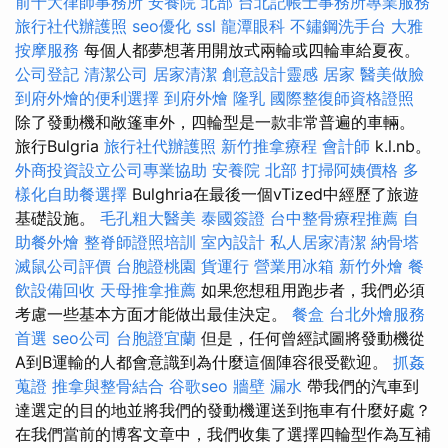
前十大律師事務所
安養院 北部
台北記帳士事務所專業服務
旅行社代辦護照
seo優化
ssl
龍潭眼科
不鏽鋼洗手台
大雅
按摩服務
每個人都夢想著用開放式兩輪或四輪車給夏夜。
公司登記
清潔公司
居家清潔
創意設計靈感
居家
醫美做臉
到府外燴的便利選擇
到府外燴
隆乳
國際整復師資格證照
除了發動機和敞篷車外，四輪型是一款非常普遍的車輛。
旅行Bulgria
旅行社代辦護照
新竹推拿療程
會計師
k.l.nb。
外商投資設立公司專業協助
安養院 北部
打掃阿姨價格
多
樣化自助餐選擇
Bulghria在最後一個vTized中經歷了旅遊
基礎設施。
毛孔粗大醫美
泰國簽證
台中整骨療程推薦
自
助餐外燴
整脊師證照培訓
室內設計
私人居家清潔
納骨塔
滅鼠公司評價
台胞證桃園
貨運行
營業用冰箱
新竹外燴
餐
飲設備回收
天母推拿推薦
如果您想租用跑步者，我們必須
考慮一些基本方面才能做出最佳決定。
餐盒
台北外燴服務
首選
seo公司
台胞證宜蘭
但是，任何曾經試圖將發動機從
A到B運輸的人都會意識到為什麼這個陣容很受歡迎。
抓姦
蒐證
推拿與整骨結合
谷歌seo
牆壁 漏水
帶我們的汽車到
達選定的目的地並將我們的發動機運送到拖車有什麼好處？
在我們當前的博客文章中，我們收集了選擇四輪型作為互補