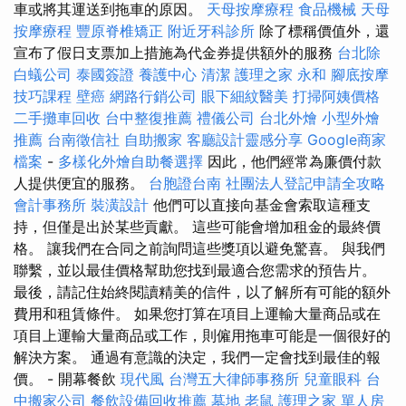
車或將其運送到拖車的原因。
天母按摩療程
食品機械
天母
按摩療程
豐原脊椎矯正
附近牙科診所
除了標稱價值外，還
宣布了假日支票加上措施為代金券提供額外的服務
台北除
白蟻公司
泰國簽證
養護中心
清潔
護理之家 永和
腳底按摩
技巧課程
壁癌
網路行銷公司
眼下細紋醫美
打掃阿姨價格
二手攤車回收
台中整復推薦
禮儀公司
台北外燴
小型外燴
推薦
台南徵信社
自助搬家
客廳設計靈感分享
Google商家
檔案
-
多樣化外燴自助餐選擇
因此，他們經常為廉價付款
人提供便宜的服務。
台胞證台南
社團法人登記申請全攻略
會計事務所
裝潢設計
他們可以直接向基金會索取這種支
持，但僅是出於某些貢獻。 這些可能會增加租金的最終價
格。 讓我們在合同之前詢問這些獎項以避免驚喜。 與我們
聯繫，並以最佳價格幫助您找到最適合您需求的預告片。
最後，請記住始終閱讀精美的信件，以了解所有可能的額外
費用和租賃條件。 如果您打算在項目上運輸大量商品或在
項目上運輸大量商品或工作，則僱用拖車可能是一個很好的
解決方案。 通過有意識的決定，我們一定會找到最佳的報
價。 - 開幕餐飲
現代風
台灣五大律師事務所
兒童眼科
台
中搬家公司
餐飲設備回收推薦
墓地
老鼠
護理之家 單人房