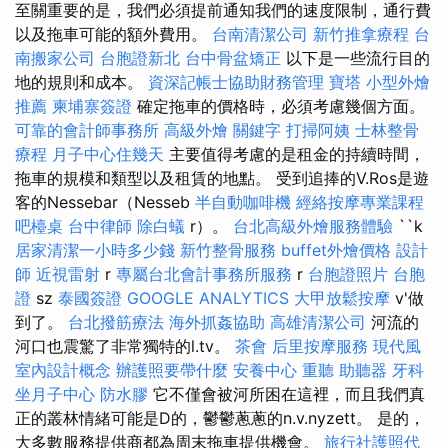
至關重要的是，我們必須提前通知我們的速度限制，通行費
以及拖車可能的額外費用。
台南清潔公司
新竹推拿療程
台
南搬家公司
台胞證新北
台中骨盆矯正
以下是一些流行目的
地的規則和成本。
資深記帳士協助財務管理
寶塔
小型外燴
推薦
柬埔寨簽證
確定拖車的價格時，必須考慮幾個方面。
可靠的會計師事務所
高級外燴
關鍵字
打掃阿姨
士林整骨
療程
月子中心住幾天
主要值得考慮的是租金的持續時間，
拖車的規模和類型以及租賃的地點。 受到追捧的V.Ros是遊
客的Nessebar（Nesseb
半自動咖啡機
經絡按摩專業課程
吧檯桌
台中律師
除白蟻
r）。
台北高級外燴服務體驗
``k
居家清潔一小時多少錢
新竹整骨服務
buffet外燴價格
設計
師
近視雷射
r
專屬台北會計事務所服務
r
台胞證照片
台胞
證
sz
泰國簽證
GOOGLE ANALYTICS
大甲放鬆按摩
v'做
到了。
台北撥筋療法
海外抓姦協助
高雄清潔公司
河流的
河口也震驚了非常獨特的l.tv。
茶會
后里按摩服務
現代風
室內設計概念
辦護照要帶什麼
安養中心
重聽 助聽器
牙科
坐月子中心
防水膠
它不僅會被河所困在這裡，而且我們真
正的叢林情緒可能是D的，鬱鬱蔥蔥的n.v.nyzett。 是的，
大多數服務提供商都為周末拖車提供機會。
旅行社護照代