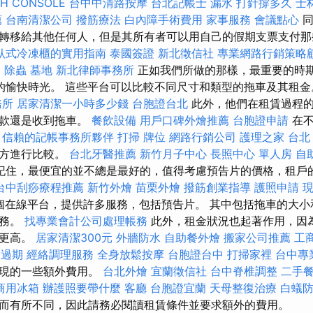
CH CONSOLE
台中中清路按摩
台北記帳士
漏水 打針撐多久
士
薦
台南清潔公司
撥筋療法
白內障手術費用
家事服務
會議點心
同
轉移給其他任何人，但是其所有者可以用自己的假期支票支付
臥式冷凍櫃的實用指南
泰國簽證
新北徵信社
專業網路行銷策略
E
除蟲
墓地
新北律師事務所
正如我們所做的那樣，最重要的時期是J
的愉快時光。 這些平台可以比較不同尺寸和類型的拖車及其租
務所
居家清潔一小時多少錢
台胞證台北
此外，他們在租賃過程的
付款還是收到拖車。
餐飲設備
用戶口碑外燴推薦
台胞證申請
在不
。
信賴的記帳事務所夥伴
打掃
牌位
網路行銷公司
護理之家 台北
地方進行比較。
台北牙醫推薦
新竹月子中心
長照中心 單人房
自
記住，最便宜的並不總是最好的，值得考慮預告片的價格，租戶
台中刮痧療程推薦
新竹外燴
苗栗外燴
撥筋創業指導
護照申請
一個在線平台，提供許多服務，包括預告片。 其中包括拖車的大
服務。
找專業會計公司處理帳務
此外，租金狀況也起著作用，因
能更高。
居家清潔300元
外牆防水
自助餐外燴
搬家公司推薦
工
證過期
經絡調理服務
全身放鬆按摩
台胞證台中
打掃家裡
台中專
出現的一些額外費用。
台北外燴
宜蘭徵信社
台中脊椎調整
二手
商用冰箱
辦護照要帶什麼
客廳
台胞證宜蘭
天母整復治療
白蟻
而有所不同，因此請務必閱讀租賃條件並要求額外的費用。