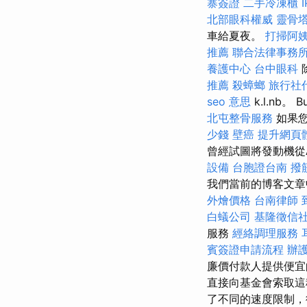
寨簽證
二手冷凍櫃
北部眼科權威
靈骨
車給夏夜。
打掃阿
推薦
聯合法律事務
養護中心
台中眼科
推薦
殺蟑螂
旅行社
seo 意思
k.l.nb。
北屯整骨服務
如果
少錢
壁癌
提升網頁體
曾經試圖將發動機從
設備
台胞證台南
撥
我們當前的博客文章
外燴價格
台南律師
白蟻公司
基隆徵信
服務
經絡調理服務
賓簽證申請流程
辦
廉價付款人提供便
直接向基金會索取這
了不同的速度限制