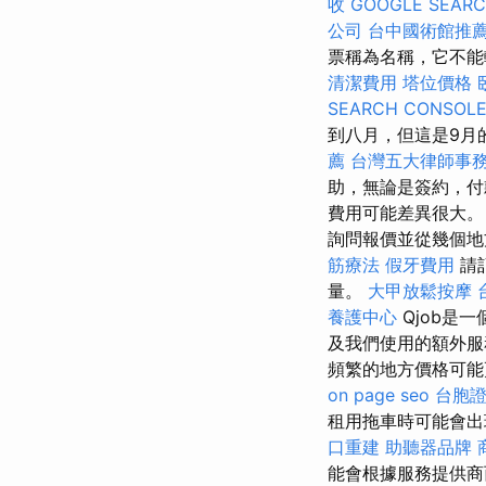
收
GOOGLE SEAR
公司
台中國術館推
票稱為名稱，它不能
清潔費用
塔位價格
SEARCH CONSOL
到八月，但這是9月
薦
台灣五大律師事
助，無論是簽約，
費用可能差異很大
詢問報價並從幾個
筋療法
假牙費用
請
量。
大甲放鬆按摩
養護中心
Qjob是
及我們使用的額外
頻繁的地方價格可
on page seo
台胞
租用拖車時可能會
口重建
助聽器品牌
能會根據服務提供商