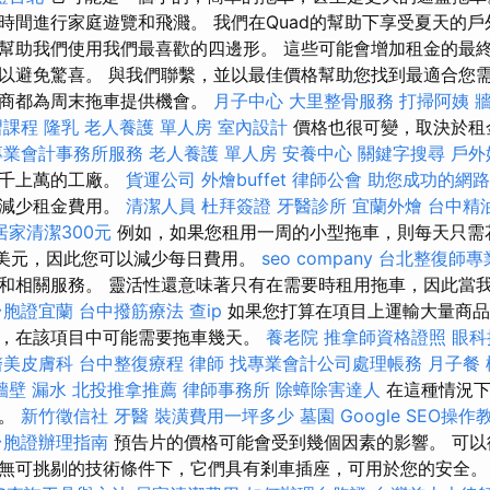
時間進行家庭遊覽和飛濺。 我們在Quad的幫助下享受夏天的戶
幫助我們使用我們最喜歡的四邊形。 這些可能會增加租金的最終
以避免驚喜。 與我們聯繫，並以最佳價格幫助您找到最適合您需
供商都為周末拖車提供機會。
月子中心
大里整骨服務
打掃阿姨
牆
習課程
隆乳
老人養護 單人房
室內設計
價格也很可變，取決於租
專業會計事務所服務
老人養護 單人房
安養中心
關鍵字搜尋
戶外
成千上萬的工廠。
貨運公司
外燴buffet
律師公會
助您成功的網路
來減少租金費用。
清潔人員
杜拜簽證
牙醫診所
宜蘭外燴
台中精
居家清潔300元
例如，如果您租用一周的小型拖車，則每天只需花費
00美元，因此您可以減少每日費用。
seo company
台北整復師專
和相關服務。 靈活性還意味著只有在需要時租用拖車，因此當
台胞證宜蘭
台中撥筋療法
查ip
如果您打算在項目上運輸大量商品
，在該項目中可能需要拖車幾天。
養老院
推拿師資格證照
眼科
醫美皮膚科
台中整復療程
律師
找專業會計公司處理帳務
月子餐
牆壁 漏水
北投推拿推薦
律師事務所
除蟑除害達人
在這種情況下
益。
新竹徵信社
牙醫
裝潢費用一坪多少
墓園
Google SEO操作
台胞證辦理指南
預告片的價格可能會受到幾個因素的影響。 可以
無可挑剔的技術條件下，它們具有剎車插座，可用於您的安全