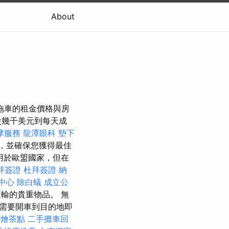
About
拖車的租金價格與房
從幾千美元到每天成
摩服務
龍潭眼科
墊下
，並確保您獲得最佳
用於歐盟國家，但在
拜簽證
杜拜簽證
納
中心
除白蟻
成立公
輸的貴重物品。 無
需要開車到目的地即
外燴茶點
二手攤車回