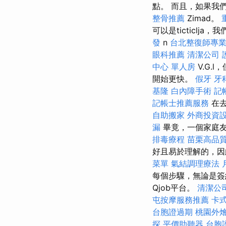
點。 而且，如果我
整骨推薦
Zimad。
可以是ticticlja，
發
n
台北整復師專
眼科推薦
清潔公司
中心 單人房
V.G.l
開始更快。
假牙
牙
基隆
白內障手術
記
記帳士推薦服務
在去
自助搬家
外商投資
漏
畢竟，一個家庭
排毒療程
苗栗高品
好且易於理解的，因
菜單
氣結調理療法
每個步驟，無論是
Qjob平台。
清潔公
屯按摩服務推薦
卡
台胞證過期
桃園外
探
平價助聽器
台胞