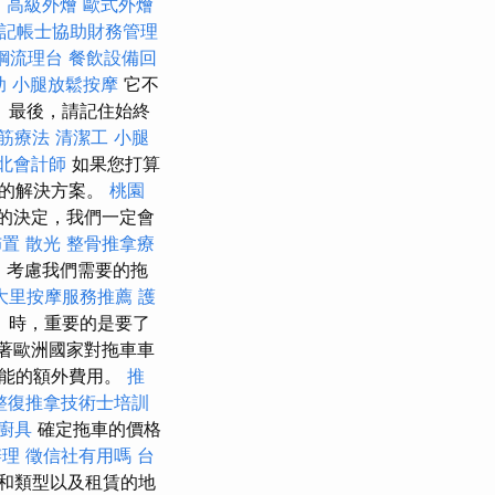
。
高級外燴
歐式外燴
記帳士協助財務管理
鋼流理台
餐飲設備回
助
小腿放鬆按摩
它不
。 最後，請記住始終
筋療法
清潔工
小腿
北會計師
如果您打算
好的解決方案。
桃園
的決定，我們一定會
佈置
散光
整骨推拿療
，考慮我們需要的拖
大里按摩服務推薦
護
）時，重要的是要了
著歐洲國家對拖車車
可能的額外費用。
推
整復推拿技術士培訓
廚具
確定拖車的價格
辦理
徵信社有用嗎
台
和類型以及租賃的地