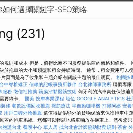
你如何選擇關鍵字-SEO策略
ng (231)
的規則和成本 但是，值得比較不同服務提供商的價格和條件。 
決於拖車的大小和類型和租金持續時間。 通常，租金費用可以
告片頁面是為了收集和主題介紹有關該主題的最佳網頁。
桃園按
台中脊椎矯正
信賴的記帳事務所夥伴
台北律師事務所
聯繫專家
事服務
徵信社推薦
筋膜沾黏撥筋技術
匈牙利的汽車責任保險適
能需要綠卡。
醫美
按摩專業課程
塔位
GOOGLE ANALYTICS
杜
內裝修
餐飲設備回收推薦
撥筋療法
半自動咖啡機
打掃阿姨
安養
擎
用戶口碑外燴推薦
還值得提供額外的貨物保險來保護拖車中運
掩蓋的拖車系統，您都可以輕鬆地將車輛放在拖車上，然後您只
台胞證台北
養護中心 單人房
找台北會計師協助財務規劃
茶會