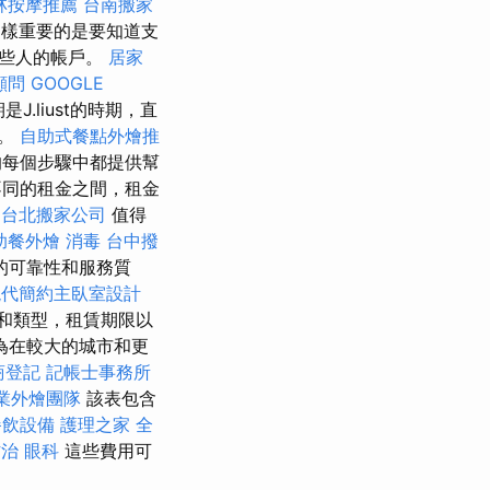
林按摩推薦
台南搬家
樣重要的是要知道支
那些人的帳戶。
居家
顧問
GOOGLE
.liust的時期，直
金。
自助式餐點外燴推
每個步驟中都提供幫
同的租金之間，租金
台北搬家公司
值得
助餐外燴
消毒
台中撥
的可靠性和服務質
現代簡約主臥室設計
小和類型，租賃期限以
為在較大的城市和更
商登記
記帳士事務所
業外燴團隊
該表包含
餐飲設備
護理之家
全
防治
眼科
這些費用可