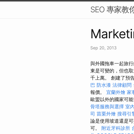
SEO 專家教
Marketi
Sep 20, 2013
與外國拖車一起旅行
東是可變的，但也取
千上萬。 創建了預
巴
防水漆
法律顧問
報價。
宜蘭外燴
家
歐盟以外的國家可
骨塔服務與選擇
室
司
苗栗外燴
搜尋引
論是使用坡道還是可
可。
附近牙科診所