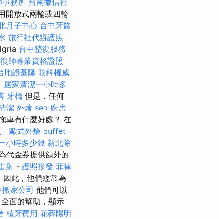
師事務所
台南徵信社
用開放式兩輪或四輪
北月子中心
台中牙醫
水
旅行社代辦護照
ria
台中整復服務
整復師專業資格證照
台胞證基隆
眼科權威
。
居家清潔一小時多
塔
牙橋
但是，任何
清潔
外燴
seo
廚房
拖車有什麼好處？ 在
因。
歐式外燴
buffet
一小時多少錢
新北除
為代金券提供額外的
雷射
-
護照換發
菲律
紹
因此，他們經常為
中搬家公司
他們可以
了全面的幫助，顯示
考
植牙費用
花葬陽明