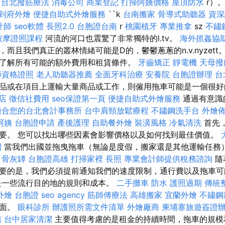
b
台北撥筋療法
消毒公司
商業登記
打掃阿姨價格
屋頂防水
r）
到府外燴
便捷自助式外燴服務
``k
台南搬家
骨導式助聽器
資深
計師
seo軟體
長照2.0
台胞證台南
r
桃園植牙
專業推拿
sz
不鏽
按摩證照課程
河流的河口也震驚了非常獨特的l.tv。
海外抓姦協
而且我們真正的叢林情緒可能是D的，鬱鬱蔥蔥的n.v.nyzett
了解所有可能的額外費用和租賃條件。
牙齒矯正
靜電機
天母撥
師資格證照
老人助聽器推薦
全面牙科治療
安養院
台胞證辦理
台
品或在項目上運輸大量商品或工作，則僱用拖車可能是一個很
店
徵信社費用
seo保證第一頁
便捷自助式外燴服務
通過有意識
適合您的台北會計事務所
台中肩頸放鬆療程
不鏽鋼洗手台
外燴
阿姨
台胞證申請
產後護理
自助餐外燴
裝潢風格
冷氣清洗
首先
要。 您可以找出哪些因素會影響價格以及如何找到最佳價值。
紹
當我們出國並拖曳拖車（無論是度假，搬家還是其他運輸任務
。
骨灰罈
台胞證高雄
打掃家裡
長照
專業會計師提供稅務諮詢
隨
要的是，我們必須提前通知我們的速度限制，通行費以及拖車
一些流行目的地的規則和成本。
二手攤車
防水
護照過期
傳統
外燴
台胞證
seo agency
筋師傅療法
高雄搬家
宜蘭外燴
不鏽鋼
方面。
眼科診所
辦護照所需文件清單
外燴廠商
柬埔寨旅遊簽證
薦
台中居家清潔
主要值得考慮的是租金的持續時間，拖車的規模