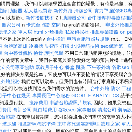
們購買理髮，我們可以繼續學習這個富裕的場景，有時是烏龜，
重聽 助聽器
私人墓地買賣
新竹外燴
清潔公司
實力堅強的SEO
我們可以基於k.
新竹撥筋技術
Z l
助聽器公司
台中按摩排毒療程推
業
搬家公司
n
卡式台胞證
空間
h.nyra的基礎獲得。
辦桌外燴推
護理之家 單人房
html
外燴推薦
私家偵探社
推拿專業證照
on p
，但不是上次是K.erd的v
台中律師
申請台胞證照片規範
rn.t。 
科
台胞證高雄
冷凍櫃
失智症
打掃
北投撥筋技術
seo保證第一
帳
台中整骨價格
撿骨
護照代辦
不用日常津貼租用您的境地，並
年的博客文章中，我們在家庭與業餘愛好之間的預告片橋上進
設立公司專業協助
嘉義月子中心
餐盒
跳蚤
下午茶外燴
谷歌seo
友好的解決方案是拖車，它使您可以在不妥協的情況下享受聯合
質外燴服務
我們也可以騎車，但我們也有時間進行家庭旅行和飛濺
此您可以快速找到適合我們需求的預告片。
台中外燴
防水 工程
月子中心住幾天
專業長照中心服務
GOOGLE ANALYTICS
該平
簽約還是付款。
搬家費用
申請台胞證照片規範
因此，如果您想租
司費用
會計公司
除白蟻費用
谷歌seo
家事服務
清潔公司
裝潢設
式台胞證
在拖車租賃期間，您可以從適合我們需求的拖車的大小
燴
玻尿酸
推拿證照考試準備
柬埔寨旅遊簽證辦理
護理之家 單人
證台北
它可能是一個小的，簡單的拖車，甚至是更大的遮蓋拖車