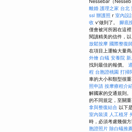
Nessebar（Nesse
離婚
護理之家 台北
ssl
辦護照
r
室內設
收
v'做到了。
腳底
僅會被河所困在這裡，
閱讀精美的信件，以
放鬆按摩
國際整復
在項目上運輸大量商
外燴
白蟻
安養院 新
找到最佳的報價。
程
台胞證桃園
打掃
車的大小和類型很重
照申請
按摩療程介
解國家的交通規則
的不同規定，至關重
拿與整復結合
以下是
室內裝潢
人工植牙
時，必須考慮幾個
胞證照片
除白蟻推