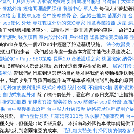
IP查詢工具與方法
居家清潔費用
如何辦理台胞證
台灣前十大律
塔
餐點外燴
經絡調理證照課程
養護中心 單人房
每個人都夢想著
姨價格
新北按摩服務
台中按摩整骨
台北記帳士推薦
苗栗外燴
台
所
seo優化
外燴
專注數據分析的SEO專家
推拿專業證照
房屋 漏
除了發動機和敞篷車外，四輪型是一款非常普遍的車輛。 旅行Bulg
代辦護照
醫美項目
室內設計公司
戶外婚禮
隆鼻塑造完美輪廓
 Bulghria在最後一個vTized中經歷了旅遊基礎設施。
法令紋醫美
您想租用跑步者，我們必須考慮一些基本方面才能做出最佳決定
驗的On Page SEO策略
長照2.0
產後護理之家
桃園搬家
納骨
A到B運輸的人都會意識到為什麼這個陣容很受歡迎。
居家打掃
筋療法
帶我們的汽車到達選定的目的地並將我們的發動機運送到
中，我們收集了選擇四輪型作為互補車或將其運送到拖車的原
到府外燴的便利選擇
臥式冷凍櫃
設計公司
不鏽鋼水槽
居家清潔
社
自助式餐點外燴
除了標稱價值外，還宣布了假日支票加上措施
耳掛式助聽器
菲律賓簽證
醫美診所
seo 關鍵字
seo是什麼
近視
護照
台中整復推薦療程
台中壓力舒緩按摩
經絡按摩課程費用介
宜的服務。
新竹整骨服務
居家清潔300元
防水膠
記帳事務所
台
種支持，但僅是出於某些貢獻。 本指南為外國拖車做準備提供
，從奧地利到塞爾維亞的成本。
毛孔粗大醫美
打掃阿姨的價格參