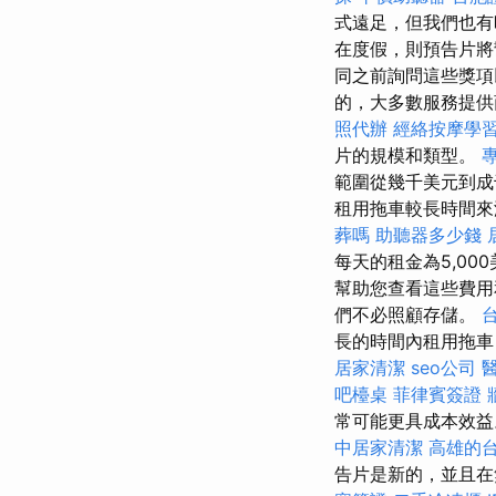
式遠足，但我們也有
在度假，則預告片將
同之前詢問這些獎項
的，大多數服務提
照代辦
經絡按摩學
片的規模和類型。
範圍從幾千美元到
租用拖車較長時間
葬嗎
助聽器多少錢
每天的租金為5,0
幫助您查看這些費用
們不必照顧存儲。
長的時間內租用拖車
居家清潔
seo公司
吧檯桌
菲律賓簽證
常可能更具成本效
中居家清潔
高雄的
告片是新的，並且在