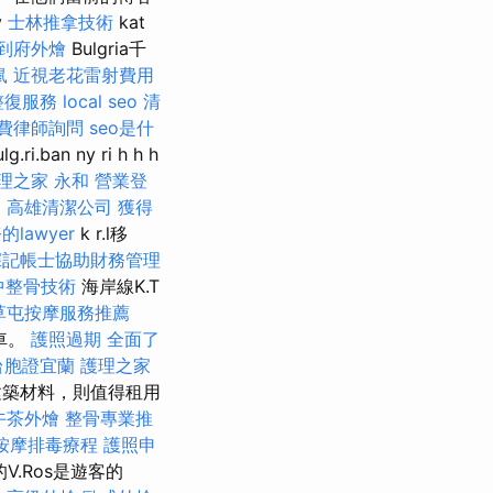
y
士林推拿技術
kat
到府外燴
Bulgria千
鼠
近視老花雷射費用
整復服務
local seo
清
費律師詢問
seo是什
an ny ri h h h
理之家 永和
營業登
照
高雄清潔公司
獲得
lawyer
k r.l移
深記帳士協助財務管理
中整骨技術
海岸線K.T
草屯按摩服務推薦
車。
護照過期
全面了
台胞證宜蘭
護理之家
建築材料，則值得租用
午茶外燴
整骨專業推
按摩排毒療程
護照申
V.Ros是遊客的