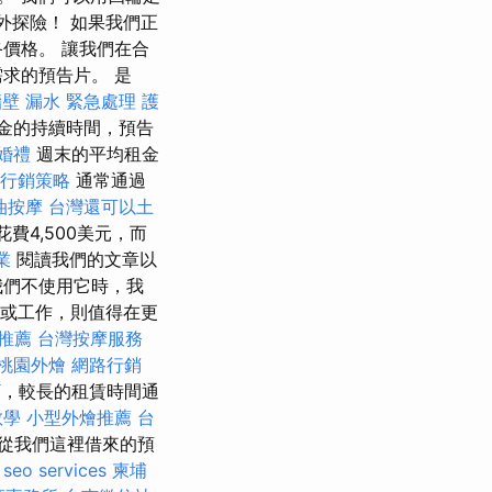
外探險！ 如果我們正
價格。 讓我們在合
求的預告片。 是
壁 漏水 緊急處理
護
金的持續時間，預告
婚禮
週末的平均租金
行銷策略
通常通過
油按摩
台灣還可以土
4,500美元，而
業
閱讀我們的文章以
我們不使用它時，我
或工作，則值得在更
推薦
台灣按摩服務
桃園外燴
網路行銷
，較長的租賃時間通
教學
小型外燴推薦
台
從我們這裡借來的預
。
seo services
柬埔