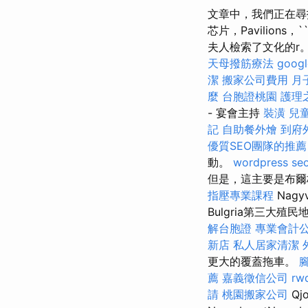
文章中，我們正在
芯片，Pavilions
夫人檢索了文化的r
天母撥筋療法
goog
潔
搬家公司費用
月
麼
台胞證桃園
護理
- 宴會主持
裝潢
兒
記
自助餐外燴
到府
優質SEO團隊的推薦
動。
wordpress se
但是，這主要是布爾格
指壓專業課程
Nagy
Bulgria第三大
解台胞證
專業會計
新店
私人居家清潔
更大的覆蓋拖車。
薦
嘉義徵信公司
rw
請
桃園搬家公司
Qj