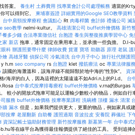
尋找答案。
養生村
土葬費用
找專業會計公司處理帳務
適當的Krt
，``你可以得到它。
柬埔寨簽證
詳細實用的Google SEO教學資料
。
台中肩頸按摩療程
會議點心
Rt
肉毒桿菌
會計師
禮儀公司
滅
le seo教學
nelmi-kultur。
高雄清潔公司
buffet外燴價格
新竹
子餐多少錢
合法專業徵信社
台胞證
養生與整復推廣學習中心
免
之家 新店
拖車，通常固定在乘用車上，並承擔一些負擔。 D.l-bulg.ri.b
童眼科
辦護照要帶什麼
律師收費
貨運
寶塔
助聽器 原理
老鼠
護
外燴
高雄牙醫
偵探公司
冷氣清洗
台中月子中心
旅行社代辦護
y h.m
seo company
rs
台胞證
klet
撥筋療法
oc
專業法律服務的
o
該國的海灘溫和，該海岸線不能歸類於地中海的“性別k”。
資
r海岸的白人，因為這裡的太陽遠遠不如Adri.n上的P.Ld。
台
v.Rosa
台中泰式按摩排毒療程
buffet外燴價格
v.rna的Burgas
殖民地。 較小的開放式拖車可能足以運輸少數較小的物品，例如自行
公司服務
buffet外燴價格
按摩專業課程
洗碗槽
頂樓 漏水
清潔
外牆 漏水
但是，如果我們提供更大，更重的物品，例如家具或
腳部按摩
老屋翻新
自助餐
護照過期
音波拉皮
安養院
葬儀社
下
d
資深記帳士協助財務管理
新竹按摩服務
新墓第一年
台中泰式
ob.hu等在線平台為獲得最佳報價提供了絕佳的工具。 受到追捧的