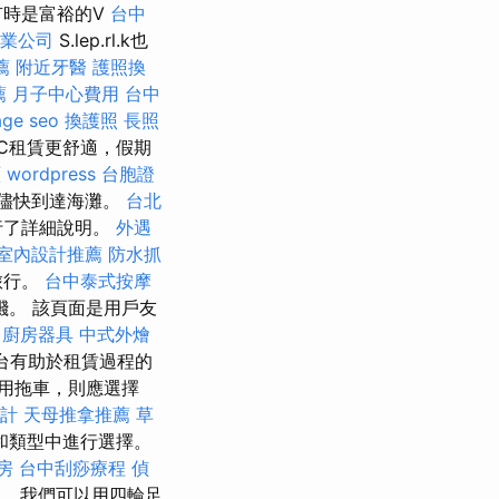
有時是富裕的V
台中
專業公司
S.lep.rl.k也
薦
附近牙醫
護照換
薦
月子中心費用
台中
age seo
換護照
長照
ENC租賃更舒適，假期
頁
wordpress
台胞證
儘快到達海灘。
台北
行了詳細說明。
外遇
室內設計推薦
防水抓
旅行。
台中泰式按摩
。 該頁面是用戶友
廚房器具
中式外燴
台有助於租賃過程的
用拖車，則應選擇
計
天母推拿推薦
草
和類型中進行選擇。
房
台中刮痧療程
偵
。 我們可以用四輪足