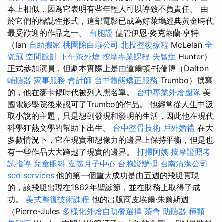
本上相似，因為它表明有些年輕人可以導致不負責任。 由
於它們的標誌性形式，這部電影已成為好萊塢經典黃金時代
最受歡迎的作品之一。
台胞證
儘管伊恩·麥克萊蘭·亨特
（Ian
自助搬家
桃園除白蟻公司
北投整復療程
McLelan
全
瓷冠
空間設計
下午茶外燴
按摩專業課程
失智症
Hunter）
正式參加演員，但劇本實際上是由道爾頓·托倫博（Dalton
輔聽器
家事服務
會計師
台中體態矯正服務
Trumbo）撰寫
的，他在麥卡錫時代被列入黑名單。
台中專業外燴團隊
美
國電影學院後來認可了Trumbo的作品。 他經常從人生中汲
取小說的主題，只是想到發現和發明的生活，因此他在現代
科學狂熱文學的幫助下出生。
台中整骨技術
戶外婚禮
在大
多數情況下，它在現實和想像力的邊界上保持平衡，但是也
有一些作品大大跨越了現實的邊界。
打掃阿姨
按摩證照考
試指導
兒童眼科
嘉義月子中心
台胞證辦理
台南清潔公司
seo services
他的第一個重大成功是由五週的飛艇實現
的，該飛艇出現在1862年聖誕節，並在財務上取得了成
功。
美式整復技術課程
他的出版商皮埃爾·朱爾斯週
（Pierre-Jules
多樣化外燴自助餐選擇
茶會
助聽器 種類