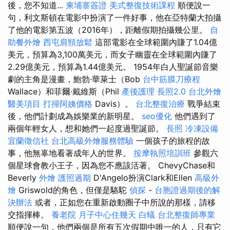
後，您不知道...
柬埔寨簽證
美式整復技術課程
順便說一
句，利文斯頓在電影中扮演了一件好事，他在亞特蘭大拍攝
了他的電影第五波（2016年），距離假期拍攝幾公里。
自
助餐外燴
西屯肩頸放鬆
這部電影在全球範圍內賺了1.04億
美元，預算為3,100萬美元，而女子幽靈在全球範圍內賺了
2.29億美元，預算為1.44億美元。 1954年白人聖誕節音樂
劇的主角是漫畫，鮑勃·華萊士（Bob
台中筋膜刀療程
Wallace）和菲爾·戴維斯（Phil
產後護理
長照2.0
台北外燴
醫美項目
打掃阿姨價格
Davis）。
台北整復治療
戰爭結束
後，他們計劃成為娛樂業的新明星。
seo優化
他們遇到了
兩個年輕女人，想和她們一起度過聖誕節。
長照
冷凍設備
宜蘭徵信社
台北高級外燴服務體驗
一個孩子的旅程的故
事，他無辜地看著成年人的世界。
按摩執照培訓班
參觀六
個星球會教小王子，因為您不應該活著。 ChevyChase和
Beverly
外燴
護照過期
D'Angelo扮演Clark和Ellen
高級外
燴
Griswold的角色，但僅是駱駝
偵探
-
台胞證過期後的解
決辦法
或者，正如您在重新啟動圈子中所說的那樣，請移
交指揮棒。
養老院
月子中心住幾天
白蟻
台北整復師專業
順便說一句，他們兩個是所有五次假期中唯一的人，只有它