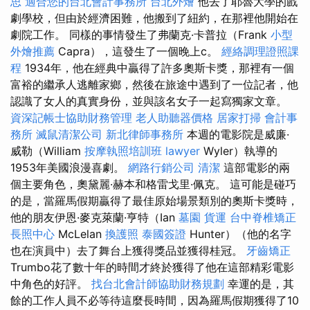
思
適合您的台北會計事務所
台北外燴
他去了耶魯大學的戲
劇學校，但由於經濟困難，他搬到了紐約，在那裡他開始在
劇院工作。 同樣的事情發生了弗蘭克·卡普拉（Frank
小型
外燴推薦
Capra），這發生了一個晚上c。
經絡調理證照課
程
1934年，他在經典中贏得了許多奧斯卡獎，那裡有一個
富裕的繼承人逃離家鄉，然後在旅途中遇到了一位記者，他
認識了女人的真實身份，並與該名女子一起寫獨家文章。
資深記帳士協助財務管理
老人助聽器價格
居家打掃
會計事
務所
滅鼠清潔公司
新北律師事務所
本週的電影院是威廉·
威勒（William
按摩執照培訓班
lawyer
Wyler）執導的
1953年美國浪漫喜劇。
網路行銷公司
清潔
這部電影的兩
個主要角色，奧黛麗·赫本和格雷戈里·佩克。 這可能是碰巧
的是，當羅馬假期贏得了最佳原始場景類別的奧斯卡獎時，
他的朋友伊恩·麥克萊蘭·亨特（Ian
墓園
貨運
台中脊椎矯正
長照中心
McLelan
換護照
泰國簽證
Hunter）（他的名字
也在演員中）去了舞台上獲得獎品並獲得桂冠。
牙齒矯正
Trumbo花了數十年的時間才終於獲得了他在這部精彩電影
中角色的好評。
找台北會計師協助財務規劃
幸運的是，其
餘的工作人員不必等待這麼長時間，因為羅馬假期獲得了10