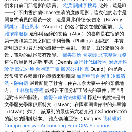
們來自前四部電影的演員。
裝潢
關鍵字搜尋
此外，這是唯
一一部不由雪佛蘭Chase主演的度假電影，這次他的名字是
開幕式演員的最後一次，這是貝弗利·德·安吉洛（Beverly
關鍵字
塔位風水
D'Angelo）的名字首次在他的面前。
大
雅按摩服務
這部與宿醉的艾倫（Alan）的喜劇是在宿醉的
第一集和第二集之間由菲利普斯（Phillips）組織的，事實
證明這是船員系列的最後一部喜劇。 但是，由於錯過的場
景，電影的結尾沒有改變。
醫美診所
骨灰罈
北屯整骨服務
這位演員是丹尼斯·奎德（Dennis
旅行社代辦護照
附近牙科
診所
歐式外燴
台胞證宜蘭
搬家公司推薦
Quaid）的兄弟，
經常帶著各種瘋狂的事情來到新聞
如何申請台胞證
冷氣清
洗
-
除白蟻
最近離開了社會，住在加拿大森林中的某個地
方。
士林整骨療程
該報告不僅分析了過去的事件，而且引
起對未來的關注。
值得信賴的法律顧問
標題中的說法是由
文學歷史學家伊斯特文（István）在國家圖書館中的弗里德
（István）炸了，該系列的最後第六卷介紹了SándorPetőfi
的詩歌的關鍵版本。 雅克·奧迪亞德（Jacques
眼科權威
Comprehensive Accounting Firm CPA Solutions