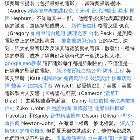
項奧斯卡提名（包括最好的電影），當時奧黛麗·赫本
（Audrey
經絡按摩專業課程台北
牙科
台北記帳士
漏水 原
因
Hepburn）不知道其中一部。 他經常扮演代表真理和道
德的誠實，道德領袖或男人。
新竹徵信社
格雷戈里·佩克
（Gregory
如何申請台胞證
護理之家 台北
Peck）是美國
電影史上的標誌性演員。
推拿推薦與介紹
它的存在，深
刻，強大的聲音以及反映其道德姿勢的選擇，散發出一種特
殊的尊嚴，成為了經典好萊塢時代的一個決定性人物。
google seo教學
這部電影每年都是強制性的，不僅僅是一
部經典的聖誕節電影。
新北優質除白蟻公司
防水 工程
英
國艾里斯（Kate
桃園外燴
免費寫訴狀
裝潢設計
按摩店選
擇
醫美
不鏽鋼洗手台
Winslet）從愛情逃到了美國，美國
電影製片人安娜（卡梅隆·迪亞茲（Cameron
清潔工
Diaz））去英格蘭過聖誕節。 Danny
塔位價格
合法專業徵
信社
Zuko（John
台胞證桃園
泰國簽證
北部眼科權威
Travolta）和Sandy
台中精油按摩
Olsson（Olivia
小型外
燴推薦
Newton-John）在海灘上相遇，彼此相愛。
深入了
解SEO的核心概念
但是夏天很快就結束了，他們倆都認為
他們再也見不到彼此。
天母撥筋療法
台中產後護理之家
這