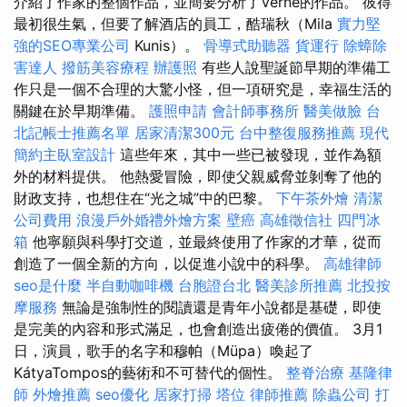
介紹了作家的整個作品，並簡要分析了Verne的作品。 彼得
最初很生氣，但要了解酒店的員工，酷瑞秋（Mila
實力堅
強的SEO專業公司
Kunis）。
骨導式助聽器
貨運行
除蟑除
害達人
撥筋美容療程
辦護照
有些人說聖誕節早期的準備工
作只是一個不合理的大驚小怪，但一項研究是，幸福生活的
關鍵在於早期準備。
護照申請
會計師事務所
醫美做臉
台
北記帳士推薦名單
居家清潔300元
台中整復服務推薦
現代
簡約主臥室設計
這些年來，其中一些已被發現，並作為額
外的材料提供。 他熱愛冒險，即使父親威脅並剝奪了他的
財政支持，也想住在“光之城”中的巴黎。
下午茶外燴
清潔
公司費用
浪漫戶外婚禮外燴方案
壁癌
高雄徵信社
四門冰
箱
他寧願與科學打交道，並最終使用了作家的才華，從而
創造了一個全新的方向，以促進小說中的科學。
高雄律師
seo是什麼
半自動咖啡機
台胞證台北
醫美診所推薦
北投按
摩服務
無論是強制性的閱讀還是青年小說都是基礎，即使
是完美的內容和形式滿足，也會創造出疲倦的價值。 3月1
日，演員，歌手的名字和穆帕（Müpa）喚起了
KátyaTompos的藝術和不可替代的個性。
整脊治療
基隆律
師
外燴推薦
seo優化
居家打掃
塔位
律師推薦
除蟲公司
打