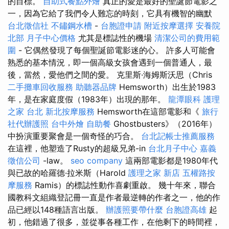
的目標。
自助式餐點外燴
真正的愛是最好的聖誕節電影之
一，因為它給了我們令人難忘的時刻，它具有機智的幽默
台北徵信社
不鏽鋼水槽
-
台胞證申請
附近按摩選擇
安養院
北部
月子中心價格
尤其是標誌性的機場
清潔公司的費用範
圍
- 它偶然發現了每個聖誕節電影迷的心。 許多人可能會
熟悉的基本情況，即一個高級女孩會遇到一個普通人，最
後，當然，愛他們之間的愛。 克里斯·海姆斯沃思（Chris
二手攤車回收服務
助聽器品牌
Hemsworth）出生於1983
年，是在家庭度假（1983年）出現的那年。
龍潭眼科
護理
之家 台北
新北按摩服務
Hemsworth在這部電影和《
旅行
社代辦護照
台中外燴
自助餐
Ghostbusters》（2016年）
中扮演重要聚會是一個奇怪的巧合。
台北記帳士推薦服務
在這裡，他塑造了Rusty的超級兄弟-in
台北月子中心
嘉義
徵信公司
-law。
seo company
這兩部電影都是1980年代
與已故的哈羅德·拉米斯（Harold
護理之家 新店
五權路按
摩服務
Ramis）的標誌性動作喜劇重啟。 幾十年來，聯合
國教科文組織登記冊一直是作者最逆轉的作者之一，他的作
品已經以148種語言出版。
辦護照要帶什麼
台胞證高雄
起
初，他錯過了很多，並從事各種工作，在他剩下的時間裡，