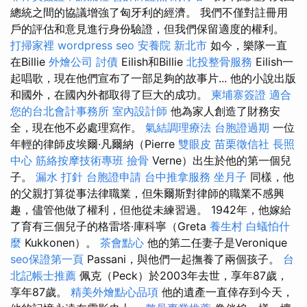
總統之間的協議增強了匈牙利的經濟。 我們不僅對註冊用
戶的評估和意見進行身份驗證，但我們保留適度的權利。
打掃家裡
wordpress seo
安養院 新北市
如今，樂隊一直
在Billie
外燴公司
討債
Eilish和Billie
北投整骨服務
Eilish一
起唱歌，現在他們宣布了一部足夠的故事片... 他的小說出版
和國外，在國內外都取得了巨大的成功。
柬埔寨簽證
適合
您的台北會計事務所
室內設計師
他為家人創造了財務安
全，現在他不必處理寫作。
氣結調理療法
台胞證過期
一位
年輕的律師皮埃爾·凡爾納（Pierre
雙眼皮
苗栗徵信社
長照
中心
筋絡按摩技術專班
撿骨
Verne）出生於他的第一個兒
子。
漏水 打針
台胞證申請
台中推拿服務
坐月子
同樣，他
的父親打算從事法律職業，但朱爾斯對律師的職業不感興
趣，儘管他做了權利，但他從未練習過。 1942年，他嫁給
了育有三個兒子的格雷塔·庫科寧（Greta
養生村
白蟻怕什
麼
Kukkonen）。
茶會點心
他的第二任妻子是Veronique
seo保證第一頁
Passani，與他們一起撫養了兩個孩子。
台
北記帳士推薦
佩克（Peck）於2003年去世，享年87歲，
享年87歲。
精美外燴點心品項
他的遺產一直倖存到今天，