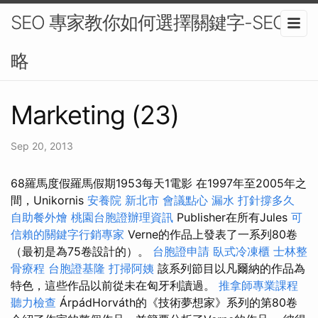
SEO 專家教你如何選擇關鍵字-SEO策
略
Marketing (23)
Sep 20, 2013
68羅馬度假羅馬假期1953每天1電影 在1997年至2005年之
間，Unikornis
安養院 新北市
會議點心
漏水 打針撐多久
自助餐外燴
桃園台胞證辦理資訊
Publisher在所有Jules
可
信賴的關鍵字行銷專家
Verne的作品上發表了一系列80卷
（最初是為75卷設計的）。
台胞證申請
臥式冷凍櫃
士林整
骨療程
台胞證基隆
打掃阿姨
該系列節目以凡爾納的作品為
特色，這些作品以前從未在匈牙利讀過。
推拿師專業課程
聽力檢查
ÁrpádHorváth的《技術夢想家》系列的第80卷