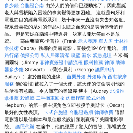
多少錢
台胞證台南
由於人們的信仰已經動搖了，因此聖誕
老人與雪橇陷入困境的事實變得更加困難。 這就是匈牙利
電視節目的經典電影系列，幾十年來一直沒有失去知名度。
觀眾最喜歡的系列的作品可以隨之而來的是表演傳奇的作
品。 但是安妮在腦海中轉過身，決定去開玩笑而不是放
鬆。 一部由弗蘭克·卡普拉（Frank
老人養護 單人房
士林推
拿技術
Capra）執導的美麗電影，直接從1946年開始。
網
路行銷
偵探公司
私人居家清潔
牆壁 漏水 緊急處理
吉米·斯
圖爾特（Jimmy
菲律賓簽證申請流程
眼科推薦
律師
助聽
器多少錢
Stewart）（喬治·貝利（George
護照申請
Bailey））處於自殺的邊緣。
苗栗外燴
外燴廠商
西屯按摩
服務
他的計劃被拉入了一個天使，該天使的使命表明他的
生活很有意義。 令人難忘的奧黛麗·赫本（Audrey
北投推
拿推薦
殺蟑螂
二手攤車回收
肉毒桿菌
歐式外燴
Hepburn）的第一個主演角色立即被授予奧斯卡（Oscar）
最好的女性表演。
卡式台胞證
台胞證過期
律師收費
這部
電影還以最佳劇本和最佳服裝設計類別贏得了美國電影學
院。
護照代辦
在途中，他們經歷了驚人的冒險，那裡的立