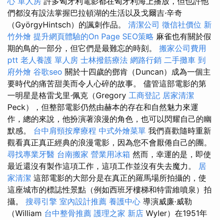
心 單人房
許多匈牙利電影都在匈牙利海上播放，但也許他
們都沒有設法掌握巴拉頓湖的生活以及戈爾吉·辛奇
（GyörgyHintsch）的諷刺作品。
清潔公司
徵信社價位
新
竹外燴
提升網頁體驗的On Page SEO策略
麻雀也有關於假
期的鳥的一部分，但它們是最難忘的時刻。
搬家公司費用
ptt
老人養護 單人房
士林撥筋療法
網路行銷
二手攤車
到
府外燴
谷歌seo
關於十四歲的鄧肯（Duncan）成為一個主
要時代的痛苦甜美而令人心碎的故事。 儘管這部電影的第
一明星是格雷戈里·佩克（Gregory
工商登記
居家清潔
Peck），但整部電影仍然由赫本的存在和自然魅力來運
作，總的來說，他扮演著浪漫的角色，也可以閃耀自己的幽
默感。
台中肩頸按摩療程
中式外燴菜單
我們喜歡隨時重新
觀看真正真正經典的浪漫電影，因為您不會厭倦自己的團。
尋找專業牙醫
台南搬家
營業用冰箱
然而，幸運的是，即使
最近還沒有製作這項工作，這項工作並沒有失去魔力。
居
家清潔
這部電影的大部分是在真正的羅馬場所拍攝的，使
這座城市的標誌性景點（例如西班牙樓梯和特雷維噴泉）拍
攝。
搜尋引擎
室內設計推薦
養護中心
導演威廉·威勒
（William
台中整骨推薦
護理之家 新店
Wyler）在1951年