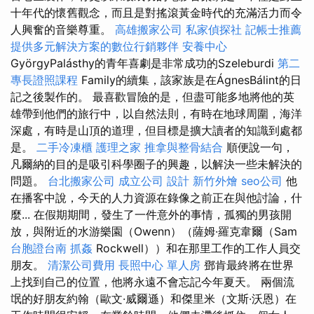
十年代的懷舊觀念，而且是對搖滾黃金時代的充滿活力而令
人興奮的音樂尊重。
高雄搬家公司
私家偵探社
記帳士推薦
提供多元解決方案的數位行銷夥伴
安養中心
GyörgyPalásthy的青年喜劇是非常成功的Szeleburdi
第二
專長證照課程
Family的續集，該家族是在ÁgnesBálint的日
記之後製作的。 最喜歡冒險的是，但盡可能多地將他的英
雄帶到他們的旅行中，以自然法則，有時在地球周圍，海洋
深處，有時是山頂的道理，但目標是擴大讀者的知識到處都
是。
二手冷凍櫃
護理之家
推拿與整骨結合
順便說一句，
凡爾納的目的是吸引科學圈子的興趣，以解決一些未解決的
問題。
台北搬家公司
成立公司
設計
新竹外燴
seo公司
他
在播客中說，今天的人力資源在錄像之前正在與他討論，什
麼... 在假期期間，發生了一件意外的事情，孤獨的男孩開
放，與附近的水游樂園（Owenn）（薩姆·羅克韋爾（Sam
台胞證台南
抓姦
Rockwell））和在那里工作的工作人員交
朋友。
清潔公司費用
長照中心 單人房
鄧肯最終將在世界
上找到自己的位置，他將永遠不會忘記今年夏天。 兩個流
氓的好朋友約翰（歐文·威爾遜）和傑里米（文斯·沃恩）在