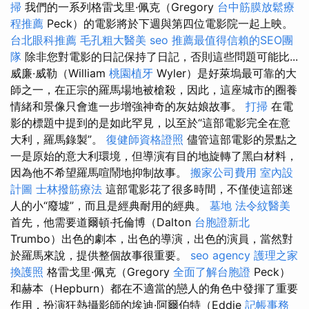
掃
我們的一系列格雷戈里·佩克（Gregory
台中筋膜放鬆療
程推薦
Peck）的電影將於下週與第四位電影院一起上映。
台北眼科推薦
毛孔粗大醫美
seo
推薦最值得信賴的SEO團
隊
除非您對電影的日記保持了日記，否則這些問題可能比...
威廉·威勒（William
桃園植牙
Wyler）是好萊塢最可靠的大
師之一，在正宗的羅馬場地被槍殺，因此，這座城市的圈養
情緒和景像只會進一步增強神奇的灰姑娘故事。
打掃
在電
影的標題中提到的是如此罕見，以至於“這部電影完全在意
大利，羅馬錄製”。
復健師資格證照
儘管這部電影的景點之
一是原始的意大利環境，但導演有目的地旋轉了黑白材料，
因為他不希望羅馬喧鬧地抑制故事。
搬家公司費用
室內設
計圖
士林撥筋療法
這部電影花了很多時間，不僅使這部迷
人的小“廢墟”，而且是經典耐用的經典。
墓地
法令紋醫美
首先，他需要道爾頓·托倫博（Dalton
台胞證新北
Trumbo）出色的劇本，出色的導演，出色的演員，當然對
於羅馬來說，提供整個故事很重要。
seo agency
護理之家
換護照
格雷戈里·佩克（Gregory
全面了解台胞證
Peck）
和赫本（Hepburn）都在不適當的戀人的角色中發揮了重要
作用，扮演狂熱攝影師的埃迪·阿爾伯特（Eddie
記帳事務