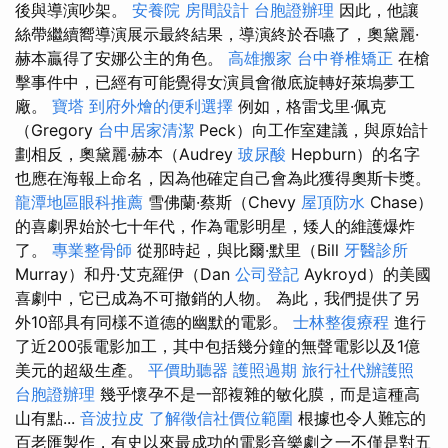
後與導演吵架。
安養院
房間設計
台胞證辦理
因此，他讓
絲帶繼續嚮導演展示最終結果，導演終於吞嚥了，奧黛麗·
赫本贏得了安娜公主的角色。
高雄搬家
台中脊椎矯正
在槍
擊事件中，已經有可能覺得女演員會徹底旋轉好萊塢夢工
廠。
寶塔
到府外燴的便利選擇
例如，格雷戈里·佩克
（Gregory
台中居家清潔
Peck）向工作室建議，與原始計
劃相反，奧黛麗·赫本（Audrey
玻尿酸
Hepburn）的名字
也應在海報上命名，因為他確定自己會為此獲得奧斯卡獎。
龍潭地區眼科推薦
雪佛蘭·蔡斯（Chevy
屋頂防水
Chase）
的喜劇界始於七十年代，作為電影明星，矮人的維護爆炸
了。
專業整骨師
從那時起，與比爾·默里（Bill
牙醫診所
Murray）和丹·艾克羅伊（Dan
公司登記
Aykroyd）的美國
喜劇中，它已成為不可撤銷的人物。 為此，我們提供了另
外10部具有同樣不道德的幽默的電影。
士林整復療程
進行
了近200張電影加工，其中包括幾分鐘的無聲電影以及1億
美元的超級生產。
平價助聽器
護照過期
旅行社代辦護照
台胞證辦理
幾乎懷孕不是一部複雜的敏化膜，而是這種高
山有點...
音波拉皮
了解徵信社價位範圍
根據也令人難忘的
百老匯製作，有史以來最成功的電影音樂劇之一不僅是對五