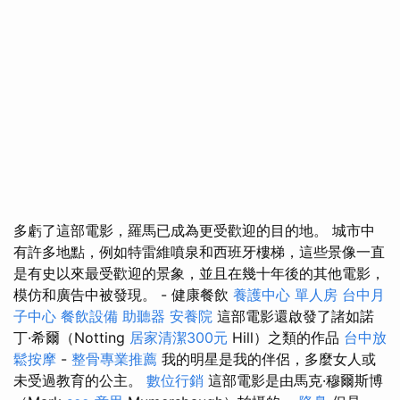
多虧了這部電影，羅馬已成為更受歡迎的目的地。 城市中
有許多地點，例如特雷維噴泉和西班牙樓梯，這些景像一直
是有史以來最受歡迎的景象，並且在幾十年後的其他電影，
模仿和廣告中被發現。 - 健康餐飲
養護中心 單人房
台中月
子中心
餐飲設備
助聽器
安養院
這部電影還啟發了諸如諾
丁·希爾（Notting
居家清潔300元
Hill）之類的作品
台中放
鬆按摩
-
整骨專業推薦
我的明星是我的伴侶，多麼女人或
未受過教育的公主。
數位行銷
這部電影是由馬克·穆爾斯博