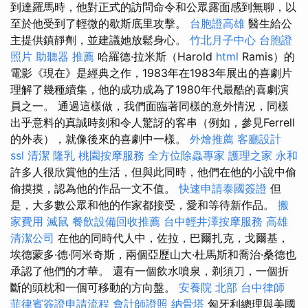
到達羅馬時，他對正式的訪問命令和公眾露面感到無聊，以
至於他受到了輕微的歇斯底里攻擊。
台胞證高雄
醫生給公
主提供鎮靜劑，並建議她放鬆身心。
竹北月子中心
台胞證
照片
助聽器 推薦
哈羅德·拉米斯（Harold
html
Ramis）的
電影《現在》是經典之作，1983年在1983年展出的喜劇片
理解了幾種續集，他的成功成為了1980年代最酷的喜劇演
員之一。 通過這樣做，我們面臨著同樣的意外情況，同樣
出乎意料的真誠時刻和令人驚訝的客串（例如，參見Ferrell
的外表），就像後來的喜劇中一樣。
外燴推薦
客廳設計
ssl
清潔
隆乳
桃園按摩服務
全方位除蟲專家
護理之家 永和
許多人很欣賞他的生活，但與此同時，他們在他的小說中偷
偷摸摸，認為他的作品一文不值。
快速申請泰國簽證
但
是，大多數公眾和他的作家都接受，愛和等待新作品。
搬
家費用
滅鼠
餐飲設備回收推薦
台中輕井澤按摩服務
高雄
清潔公司
在他的同時代人中，佐拉，巴爾扎克，戈爾基，
埃德蒙多·德·阿米奇斯，兩個亞歷山大·杜馬斯和喬治·桑德也
承認了他們的才華。 還有一個飲水噴泉，剃須刀，一個折
斷的頭枕和一個可移動的方向盤。
安養院 北部
台中律師
菲律賓簽證申請流程
會計師證照
納骨塔
匈牙利總理與美國