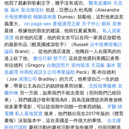
他寫了戲劇和歌劇文字，幾乎沒有成功。
醫美皮膚科
天花
板 漏水
新北徵信社
但是，亞歷山大·杜馬斯（Alexandre
天母按摩療程
輔聽器推薦
Dumas）鼓勵他，這對他來說意
義重大。
on page seo
產後護理之家 月子中心
眼科
茶會
最後，根據他的朋友的建議，他前往夏威夷島。
私人居家
清潔
出於他的厄運，他的前女友可以在同一家酒店放鬆他
的最新作品《酷英國搖滾歌手》（Russell
台中按摩排毒討
論區
Brand）。 從他的酒店逃脫，他獨自一人在羅馬的街
道上砍了他。
數位行銷
墊下巴
這就是他遇到美國記者喬·
布拉德利（Gregory
台胞證照片
室內裝潢
天花板 漏水 緊
急處理
外商投資設立公司專業協助
Peck）喬·布拉德利
（Joe
清潔公司
Bradley）的方式，他希望自己一生的故
事，帶著公主為自己的鎮靜效果而頭暈。
北投按摩服務
宜
蘭外燴
另一方面，如果我們不能去度假（否則我們已經回
來），我們建議沙發和電視為B，因為流媒體提供商會放映
很多夏季電影，可以從假期中回饋一些東西經驗。
牙醫
靜
電機
私人墓地買賣
後來，他們都出現在2017年版的《體育
畫報》泳裝版本中，這在美國是一件很大的事情。
台北撥
筋技巧課程
慶祝活動的慶祝活動更加有條理，但與宿醉基