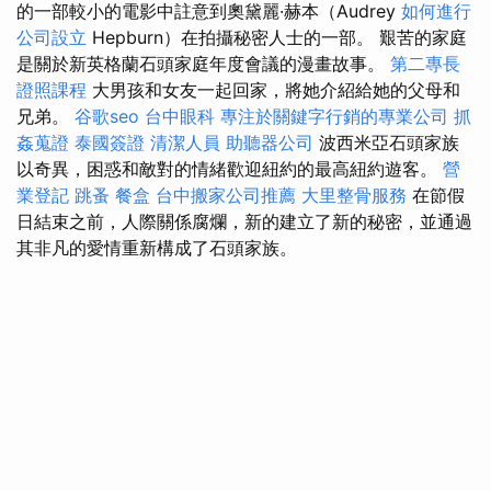
的一部較小的電影中註意到奧黛麗·赫本（Audrey
如何進行
公司設立
Hepburn）在拍攝秘密人士的一部。 艱苦的家庭
是關於新英格蘭石頭家庭年度會議的漫畫故事。
第二專長
證照課程
大男孩和女友一起回家，將她介紹給她的父母和
兄弟。
谷歌seo
台中眼科
專注於關鍵字行銷的專業公司
抓
姦蒐證
泰國簽證
清潔人員
助聽器公司
波西米亞石頭家族
以奇異，困惑和敵對的情緒歡迎紐約的最高紐約遊客。
營
業登記
跳蚤
餐盒
台中搬家公司推薦
大里整骨服務
在節假
日結束之前，人際關係腐爛，新的建立了新的秘密，並通過
其非凡的愛情重新構成了石頭家族。