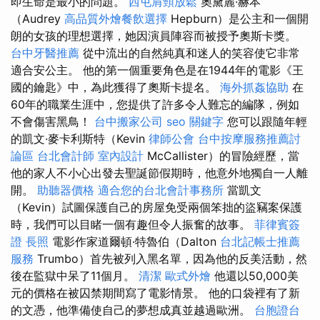
即生命是最小的問題。
西屯肩頸放鬆
奧黛麗·赫本
（Audrey
高品質外燴餐飲選擇
Hepburn）是公主和一個開
朗的女孩的理想選擇，她因演員陣容而被授予奧斯卡獎。
台中牙醫推薦
從中流出的自然純真和迷人的笑容使它非常
適合安公主。 他的第一個重要角色是在1944年的電影《王
國的鑰匙》中，為此獲得了奧斯卡提名。
海外抓姦協助
在
60年的職業生涯中，您提供了許多令人難忘的編隊，例如
不會傷害黑鳥！
台中搬家公司
seo 關鍵字
您可以跟隨年輕
的凱文·麥卡利斯特（Kevin
律師公會
台中按摩服務推薦討
論區
台北會計師
室內設計
McCallister）的冒險經歷，當
他的家人不小心出發去聖誕節假期時，他意外地獨自一人離
開。
助聽器價格
適合您的台北會計事務所
當凱文
（Kevin）試圖保護自己的房屋免受兩個笨拙的盜竊案保護
時，我們可以目睹一個有趣但令人振奮的故事。
菲律賓簽
證
長照
電影作家道爾頓·特魯伯（Dalton
台北記帳士推薦
服務
Trumbo）首先被列入黑名單，因為他的反美活動，然
後在監獄中呆了11個月。
清潔
歐式外燴
他還以50,000美
元的價格在被囚禁期間寫了電影情景。 他的口袋裡有了新
的文憑，他準備使自己的夢想成真並越過歐洲。
台胞證台