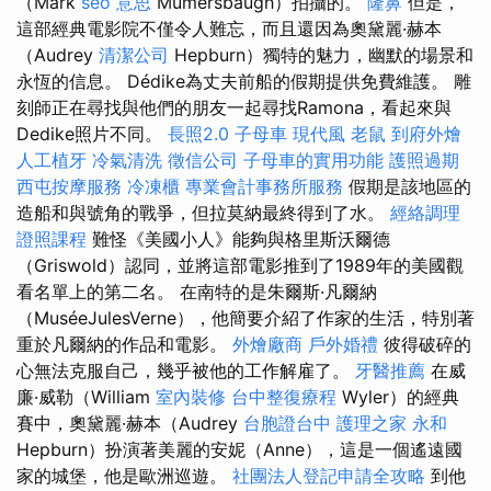
（Mark
seo 意思
Mumersbaugh）拍攝的。
隆鼻
但是，
這部經典電影院不僅令人難忘，而且還因為奧黛麗·赫本
（Audrey
清潔公司
Hepburn）獨特的魅力，幽默的場景和
永恆的信息。 Dédike為丈夫前船的假期提供免費維護。 雕
刻師正在尋找與他們的朋友一起尋找Ramona，看起來與
Dedike照片不同。
長照2.0
子母車
現代風
老鼠
到府外燴
人工植牙
冷氣清洗
徵信公司
子母車的實用功能
護照過期
西屯按摩服務
冷凍櫃
專業會計事務所服務
假期是該地區的
造船和與號角的戰爭，但拉莫納最終得到了水。
經絡調理
證照課程
難怪《美國小人》能夠與格里斯沃爾德
（Griswold）認同，並將這部電影推到了1989年的美國觀
看名單上的第二名。 在南特的是朱爾斯·凡爾納
（MuséeJulesVerne），他簡要介紹了作家的生活，特別著
重於凡爾納的作品和電影。
外燴廠商
戶外婚禮
彼得破碎的
心無法克服自己，幾乎被他的工作解雇了。
牙醫推薦
在威
廉·威勒（William
室內裝修
台中整復療程
Wyler）的經典
賽中，奧黛麗·赫本（Audrey
台胞證台中
護理之家 永和
Hepburn）扮演著美麗的安妮（Anne），這是一個遙遠國
家的城堡，他是歐洲巡遊。
社團法人登記申請全攻略
到他