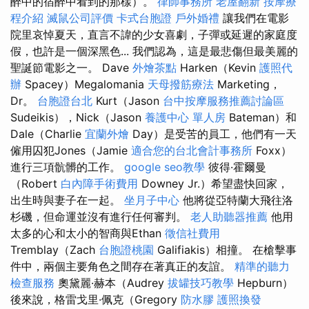
醉中的宿醉中看到的那樣）。
律師事務所
老屋翻新
按摩療
程介紹
滅鼠公司評價
卡式台胞證
戶外婚禮
讓我們在電影
院里哀悼夏天，直言不諱的少女喜劇，子彈或延遲的家庭度
假，也許是一個深黑色... 我們認為，這是最悲傷但最美麗的
聖誕節電影之一。 Dave
外燴茶點
Harken（Kevin
護照代
辦
Spacey）Megalomania
天母撥筋療法
Marketing，
Dr。
台胞證台北
Kurt（Jason
台中按摩服務推薦討論區
Sudeikis），Nick（Jason
養護中心 單人房
Bateman）和
Dale（Charlie
宜蘭外燴
Day）是受苦的員工，他們有一天
僱用囚犯Jones（Jamie
適合您的台北會計事務所
Foxx）
進行三項骯髒的工作。
google seo教學
彼得·霍爾曼
（Robert
白內障手術費用
Downey Jr.）希望盡快回家，
出生時與妻子在一起。
坐月子中心
他將從亞特蘭大飛往洛
杉磯，但命運並沒有進行任何審判。
老人助聽器推薦
他用
太多的心和太小的智商與Ethan
徵信社費用
Tremblay（Zach
台胞證桃園
Galifiakis）相撞。 在槍擊事
件中，兩個主要角色之間存在著真正的友誼。
精準的聽力
檢查服務
奧黛麗·赫本（Audrey
拔罐技巧教學
Hepburn）
後來說，格雷戈里·佩克（Gregory
防水膠
護照換發