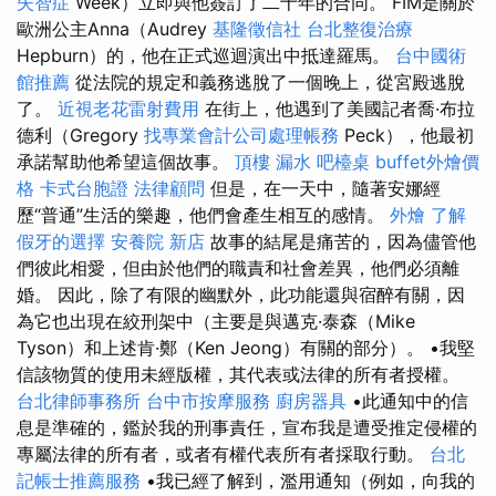
失智症
Week）立即與他簽訂了二十年的合同。 FIM是關於
歐洲公主Anna（Audrey
基隆徵信社
台北整復治療
Hepburn）的，他在正式巡迴演出中抵達羅馬。
台中國術
館推薦
從法院的規定和義務逃脫了一個晚上，從宮殿逃脫
了。
近視老花雷射費用
在街上，他遇到了美國記者喬·布拉
德利（Gregory
找專業會計公司處理帳務
Peck），他最初
承諾幫助他希望這個故事。
頂樓 漏水
吧檯桌
buffet外燴價
格
卡式台胞證
法律顧問
但是，在一天中，隨著安娜經
歷“普通”生活的樂趣，他們會產生相互的感情。
外燴
了解
假牙的選擇
安養院 新店
故事的結尾是痛苦的，因為儘管他
們彼此相愛，但由於他們的職責和社會差異，他們必須離
婚。 因此，除了有限的幽默外，此功能還與宿醉有關，因
為它也出現在絞刑架中（主要是與邁克·泰森（Mike
Tyson）和上述肯·鄭（Ken Jeong）有關的部分）。 •我堅
信該物質的使用未經版權，其代表或法律的所有者授權。
台北律師事務所
台中市按摩服務
廚房器具
•此通知中的信
息是準確的，鑑於我的刑事責任，宣布我是遭受推定侵權的
專屬法律的所有者，或者有權代表所有者採取行動。
台北
記帳士推薦服務
•我已經了解到，濫用通知（例如，向我的