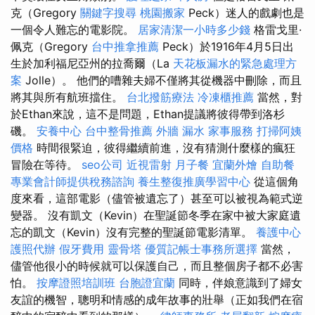
克（Gregory
關鍵字搜尋
桃園搬家
Peck）迷人的戲劇也是
一個令人難忘的電影院。
居家清潔一小時多少錢
格雷戈里·
佩克（Gregory
台中推拿推薦
Peck）於1916年4月5日出
生於加利福尼亞州的拉喬爾（La
天花板漏水的緊急處理方
案
Jolle）。 他們的嘈雜夫婦不僅將其從機器中刪除，而且
將其與所有航班擋住。
台北撥筋療法
冷凍櫃推薦
當然，對
於Ethan來說，這不是問題，Ethan提議將彼得帶到洛杉
磯。
安養中心
台中整骨推薦
外牆 漏水
家事服務
打掃阿姨
價格
時間很緊迫，彼得繼續前進，沒有猜測什麼樣的瘋狂
冒險在等待。
seo公司
近視雷射
月子餐
宜蘭外燴
自助餐
專業會計師提供稅務諮詢
養生整復推廣學習中心
從這個角
度來看，這部電影（儘管被遺忘了）甚至可以被視為範式逆
變器。 沒有凱文（Kevin）在聖誕節冬季在家中被大家庭遺
忘的凱文（Kevin）沒有完整的聖誕節電影清單。
養護中心
護照代辦
假牙費用
靈骨塔
優質記帳士事務所選擇
當然，
儘管他很小的時候就可以保護自己，而且整個房子都不必害
怕。
按摩證照培訓班
台胞證宜蘭
同時，伴娘意識到了婦女
友誼的機智，聰明和情感的成年故事的壯舉（正如我們在宿