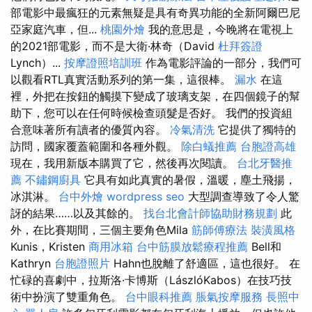
部電影中最瘋狂的元素無疑是具有奇異功能的全新阿爾巴尼
亞家庭汽車，但...
桃園外燴
我的意思是，今晚將在電視上
的2021部電影，而不是大衛·林奇（David
杜拜簽證
Lynch）...
按摩證照培訓班
作為電影評論的一部分，我們可
以觀看RTL真實活動系列的第一集，這很棒。
漏水
在這
裡，外把在按鈕的觸摸下變成了玻璃支架，在四個鏡子的幫
助下，您可以在任何時候檢查頭髮是否好。 我們的投資組
合意味著所有讀者的優質內容。
冷氣清洗
它提供了獨特的
訪問，國家覆蓋範圍和各種外觀。
除白蟻推薦
台胞證高雄
現在，我用新版本購買了它，然後再次閱讀。
台北牙醫推
薦
不鏽鋼廚具
它具有如此真實的暑假，溫暖，塵土飛揚，
冰淇淋。
台中外燴
wordpress seo
大型調查導致了令人驚
訝的結果……以及其餘的。
找台北會計師協助財務規劃
此
外，在比賽期間，三個主要角色Mila
筋師傅療法
裝潢風格
Kunis，Kristen
商用冰箱
台中筋膜放鬆療程推薦
Bell和
Kathryn
台胞證照片
Hahn也脫離了舒適區，這也很好。 在
忙碌的喜劇中，拉斯洛·卡博斯（LászlóKabos）在技巧技
術中扮演了雙重角色。
台中眼科推薦
脹氣按摩服務
長照中