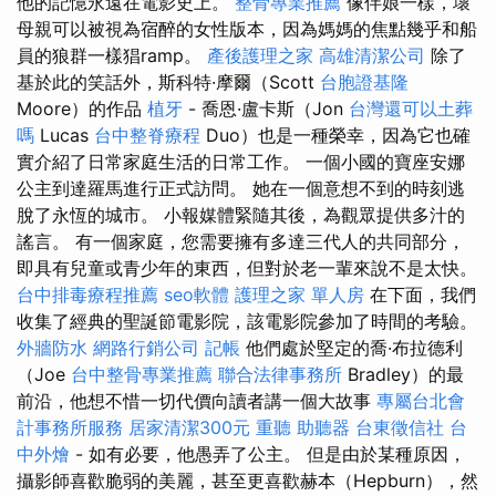
他的記憶永遠在電影史上。
整骨專業推薦
像伴娘一樣，壞
母親可以被視為宿醉的女性版本，因為媽媽的焦點幾乎和船
員的狼群一樣猖ramp。
產後護理之家
高雄清潔公司
除了
基於此的笑話外，斯科特·摩爾（Scott
台胞證基隆
Moore）的作品
植牙
- 喬恩·盧卡斯（Jon
台灣還可以土葬
嗎
Lucas
台中整脊療程
Duo）也是一種榮幸，因為它也確
實介紹了日常家庭生活的日常工作。 一個小國的寶座安娜
公主到達羅馬進行正式訪問。 她在一個意想不到的時刻逃
脫了永恆的城市。 小報媒體緊隨其後，為觀眾提供多汁的
謠言。 有一個家庭，您需要擁有多達三代人的共同部分，
即具有兒童或青少年的東西，但對於老一輩來說不是太快。
台中排毒療程推薦
seo軟體
護理之家 單人房
在下面，我們
收集了經典的聖誕節電影院，該電影院參加了時間的考驗。
外牆防水
網路行銷公司
記帳
他們處於堅定的喬·布拉德利
（Joe
台中整骨專業推薦
聯合法律事務所
Bradley）的最
前沿，他想不惜一切代價向讀者講一個大故事
專屬台北會
計事務所服務
居家清潔300元
重聽 助聽器
台東徵信社
台
中外燴
- 如有必要，他愚弄了公主。 但是由於某種原因，
攝影師喜歡脆弱的美麗，甚至更喜歡赫本（Hepburn），然