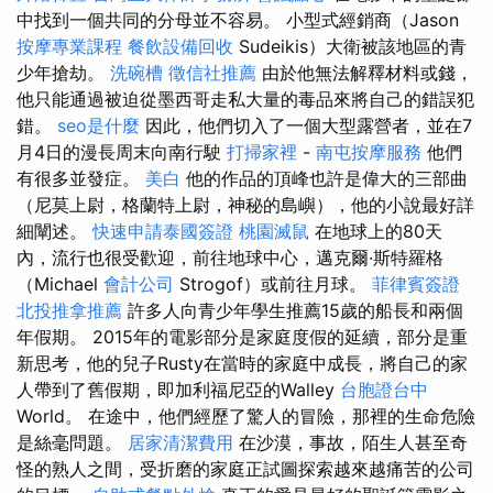
中找到一個共同的分母並不容易。 小型式經銷商（Jason
按摩專業課程
餐飲設備回收
Sudeikis）大衛被該地區的青
少年搶劫。
洗碗槽
徵信社推薦
由於他無法解釋材料或錢，
他只能通過被迫從墨西哥走私大量的毒品來將自己的錯誤犯
錯。
seo是什麼
因此，他們切入了一個大型露營者，並在7
月4日的漫長周末向南行駛
打掃家裡
-
南屯按摩服務
他們
有很多並發症。
美白
他的作品的頂峰也許是偉大的三部曲
（尼莫上尉，格蘭特上尉，神秘的島嶼），他的小說最好詳
細闡述。
快速申請泰國簽證
桃園滅鼠
在地球上的80天
內，流行也很受歡迎，前往地球中心，邁克爾·斯特羅格
（Michael
會計公司
Strogof）或前往月球。
菲律賓簽證
北投推拿推薦
許多人向青少年學生推薦15歲的船長和兩個
年假期。 2015年的電影部分是家庭度假的延續，部分是重
新思考，他的兒子Rusty在當時的家庭中成長，將自己的家
人帶到了舊假期，即加利福尼亞的Walley
台胞證台中
World。 在途中，他們經歷了驚人的冒險，那裡的生命危險
是絲毫問題。
居家清潔費用
在沙漠，事故，陌生人甚至奇
怪的熟人之間，受折磨的家庭正試圖探索越來越痛苦的公司