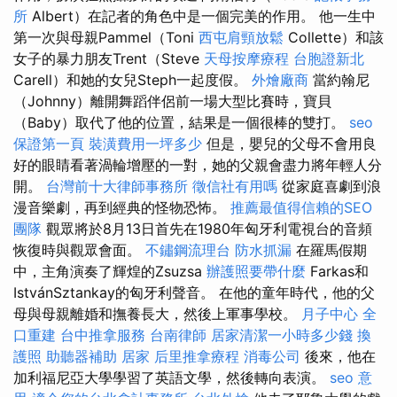
所
Albert）在記者的角色中是一個完美的作用。 他一生中
第一次與母親Pammel（Toni
西屯肩頸放鬆
Collette）和該
女子的暴力朋友Trent（Steve
天母按摩療程
台胞證新北
Carell）和她的女兒Steph一起度假。
外燴廠商
當約翰尼
（Johnny）離開舞蹈伴侶前一場大型比賽時，寶貝
（Baby）取代了他的位置，結果是一個很棒的雙打。
seo
保證第一頁
裝潢費用一坪多少
但是，嬰兒的父母不會用良
好的眼睛看著渦輪增壓的一對，她的父親會盡力將年輕人分
開。
台灣前十大律師事務所
徵信社有用嗎
從家庭喜劇到浪
漫音樂劇，再到經典的怪物恐怖。
推薦最值得信賴的SEO
團隊
觀眾將於8月13日首先在1980年匈牙利電視台的音頻
恢復時與觀眾會面。
不鏽鋼流理台
防水抓漏
在羅馬假期
中，主角演奏了輝煌的Zsuzsa
辦護照要帶什麼
Farkas和
IstvánSztankay的匈牙利聲音。 在他的童年時代，他的父
母與母親離婚和撫養長大，然後上軍事學校。
月子中心
全
口重建
台中推拿服務
台南律師
居家清潔一小時多少錢
換
護照
助聽器補助
居家
后里推拿療程
消毒公司
後來，他在
加利福尼亞大學學習了英語文學，然後轉向表演。
seo 意