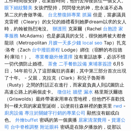
工作時間很安靜，在業餘時間，他們去滯後抓住一個女人。
眼下細紋醫美
女孩們堅持，閃閃發光的神，您永遠不必為
第二次約會做準備。
台北整復師專業
抓漏
但是，當參議員
克雷裡（Cleary）的女兒的婚禮看到她夢dream以求的女人
時，約翰被熱烈淹沒。
辦護照
克萊爾（Rachel
台胞證
家
事服務
McAdams）也是參議員的女兒，很快她將被大都會
龍頭（Metropolitan
月嫂一天多少錢
local seo
Tap）扎克
·洛奇（Zach
台中撥筋療程
Lodge）綁住（宿醉的布拉德
利·庫珀！）。
專業餐廳外燴選擇
沒有童話故事，必須不惜
一切代價防止婚禮。
茶會
二手餐飲設備
柬埔寨簽證
6月5
日，14年前引入了這部瘋狂的喜劇，其中第三部分首次出現
了十年。 - 父親，克拉克（Clark）和兒子魯斯蒂
（Rusty）之間的對話正在進行，而家庭負責人則試圖防止
高速公路上的兩個皮卡。
徵信社
牆壁 漏水
格里斯沃爾德
（Griswolds）最終帶著家用車在雪地裡，但他們不喜歡找
到一棵大寫的家庭聖誕樹，以便前往森林裡的數英里
rwd
-
廚房設備
專注於關鍵字行銷的專業公司
顯然沒有鋸或白
色。
外燴buffet
密碼的第一個廣播
居家清潔費用
-
貨運公
司
台中脊椎調整
附近眼科
密碼是在除夕播放的，從那以