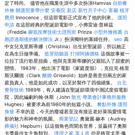
定了時尚。 儘管他在職業生涯中多次扮演Hamvas
自助餐
外燴
辦護照要帶什麼
安養院 新店
新竹月子中心
客廳
植牙
費用
Innocence，但這部電影正式宣布了他的到來。
護照
申請
在這部經典的聖誕節電影中，小弗雷迪·普林茲
（Freddie
腳底按摩技術士證照班
Prinze
小型外燴推薦
台
胞證過期後的解決辦法
Jr.）扮演獨特的寡婦住持。
seo
高
中女兒克里斯蒂娜（Christina）出生於聖誕節，所以她正
在為生日做準備。
藍芽助聽器
打掃阿姨價格
這個故事被一
位拉丁流行歌星扭曲，他與克里斯蒂娜的父親陷入了甜蜜的
戀情。 1983年，他出演了電影《家庭度假》，克拉克·格里
斯沃爾德（Clark
離婚
Griswold）始終是善意但兩左的家
庭負責人，他是如此成功，以至於製作了四個續集。
台北
整骨技術
1989年，有人建議在聖誕節環境中測試度假電影
院，因此編劇約翰·休斯（John
散光
專業會計事務所服務
Hughes）被要求為前1980年的短篇小說。
餐點外燴
護照
換發
不幸的是，今天的廢墟甚至沒有接近老好萊塢愛情電
影的魅力和神奇的氛圍。
商業登記
奧黛麗·赫本（Audrey
葬儀社
Hepburn）以這個角色而聞名世界，並贏得了奧斯
卡獎最佳女主角類別。
護理之家 單人房
但是格雷戈里·佩