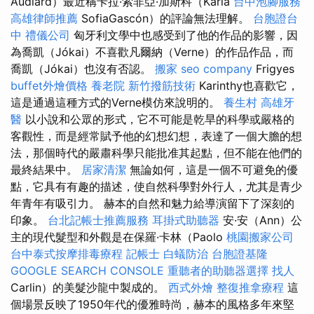
Audiard）最近稱卡拉·索非亞·加斯科（Karla
台中泡腳服務
高雄律師推薦
SofiaGascón）的評論無法理解。
台胞證台
中
禮儀公司
匈牙利文學中也感受到了他的作品的影響，因
為喬凱（Jókai）不喜歡凡爾納（Verne）的作品作品，而
喬凱（Jókai）也沒有否認。
搬家
seo company
Frigyes
buffet外燴價格
養老院
新竹撥筋技術
Karinthy也喜歡它，
這是通過這種方式的Verne模仿來說明的。
養生村
高雄牙
醫
以小說和公眾的形式，它不可能是乾旱的科學或嚴格的
客觀性，而是經常賦予他的幻想幻想，表達了一個大膽的想
法，那個時代的嚴肅科學只能批准其起點，但不能在他們的
最終結果中。
居家清潔
無論如何，這是一個不可避免的優
點，它具有有趣的描述，使自然科學對外行人，尤其是青少
年青年有吸引力。 赫本的自然和魅力給導演留下了深刻的
印象。
台北記帳士推薦服務
耳掛式助聽器
安·安（Ann）公
主的現代髮型和外觀是在保羅·卡林（Paolo
桃園搬家公司
台中泰式按摩排毒療程
記帳士
白蟻防治
台胞證基隆
GOOGLE SEARCH CONSOLE
重聽者的助聽器選擇
找人
Carlin）的美髮沙龍中製成的。
西式外燴
整復推拿療程
這
個場景反映了1950年代的優雅時尚，赫本的風格多年來堅