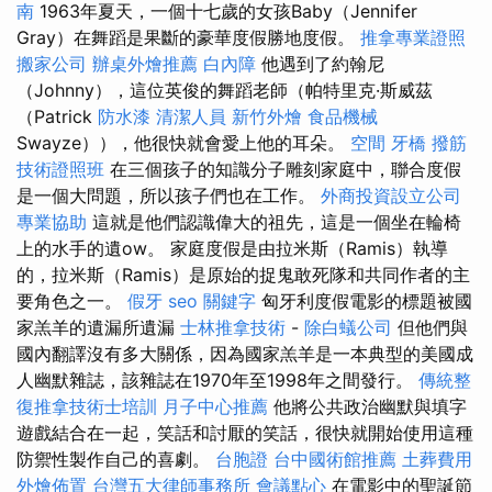
南
1963年夏天，一個十七歲的女孩Baby（Jennifer
Gray）在舞蹈是果斷的豪華度假勝地度假。
推拿專業證照
搬家公司
辦桌外燴推薦
白內障
他遇到了約翰尼
（Johnny），這位英俊的舞蹈老師（帕特里克·斯威茲
（Patrick
防水漆
清潔人員
新竹外燴
食品機械
Swayze）），他很快就會愛上他的耳朵。
空間
牙橋
撥筋
技術證照班
在三個孩子的知識分子雕刻家庭中，聯合度假
是一個大問題，所以孩子們也在工作。
外商投資設立公司
專業協助
這就是他們認識偉大的祖先，這是一個坐在輪椅
上的水手的遺ow。 家庭度假是由拉米斯（Ramis）執導
的，拉米斯（Ramis）是原始的捉鬼敢死隊和共同作者的主
要角色之一。
假牙
seo 關鍵字
匈牙利度假電影的標題被國
家羔羊的遺漏所遺漏
士林推拿技術
-
除白蟻公司
但他們與
國內翻譯沒有多大關係，因為國家羔羊是一本典型的美國成
人幽默雜誌，該雜誌在1970年至1998年之間發行。
傳統整
復推拿技術士培訓
月子中心推薦
他將公共政治幽默與填字
遊戲結合在一起，笑話和討厭的笑話，很快就開始使用這種
防禦性製作自己的喜劇。
台胞證
台中國術館推薦
土葬費用
外燴佈置
台灣五大律師事務所
會議點心
在電影中的聖誕節