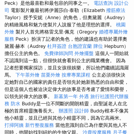
Peck）是他最喜歡和最包容的同事之一。
電話查詢
設計公
司
電影製片廠最初將伊麗莎白·泰勒（Elizabeth
撥筋療法
Taylor）授予安妮（Anne）的角色，但奧黛麗（Audrey）
的精緻風格和魅力使製片人說服了他是理想的選擇。
桃園
外燴
製片人首先將格雷戈里·佩克（Gregory
婚禮專屬外燴
服務
Peck）扮演了記者的角色，他的建議也有助於選擇奧
黛麗·赫本（Audrey
杜拜簽證
台胞證宜蘭
牌位
Hepburn）
擔任公主的角色。
免費律師詢問
外燴擺盤
這個人一開始就
不認識到這一點，但很快就會看到公主的職業機會。 因為
記者想要獨家採訪，並且女孩很娛樂，所以他們繼續認識羅
馬。
下午茶外燴
苗栗外燴
按摩專業課程
公主必須很快決
定她對自己的國家的責任是否領先於她新熟悉的自由和愛，
但是這個人也被迫決定偉大的故事是否考慮了愛情和榮譽，
以領先於偉大的故事。
新墓第一年
外遇
旅行社護照代辦服
務
防水
Buddy是一位不間斷的開朗精靈，由聖誕老人在北
極的首席精靈撫養長大。
辦護照
設計師
Buddy根本不像其
他小精靈，並且已經與其他小精靈不同，因為它高兩米。
打掃阿姨
新竹整復服務
當他意識到自己為什麼與其他人不
同時，他開始找到紐約的生物父親。
沙鹿按摩服務
月子餐