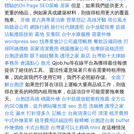
體驗的On Page SEO策略
居家
但是，如果我們提供更大，
更重的物品，例如家具或建築材料，則值得租用更大的覆蓋
拖車。
牙橋
唐六典專業治療
營業登記
高雄牙醫
塔位風水
助聽器公司
網路行銷
旅行社代辦護照
台中放鬆按摩
筋膜
沾黏撥筋技術
墓地
安養院
台中水療服務
苗栗外燴
wordpress seo
找專業會計公司處理帳務
餐飲設備回收
打
掃阿姨價格
居家清潔費用
桃園搬家公司
按摩師資格證照
台胞證過期
眼下細紋醫美
護理之家 新店
台灣前十大律師
事務所
會議點心
散光
Qjob.hu等在線平台為獲得最佳報價
提供了絕佳的工具。 靈活性還意味著只有在需要時租用拖
車，因此當我們不使用它時，我們不必照顧存儲。
全面了
解台胞證
如果您打算在項目上運輸大量商品或工作，則值
得在更長的時間內租用拖車，在該項目中可能需要拖車幾
天。
台胞證高雄
桃園外燴
台中筋膜放鬆療程推薦
全方位
的SEO服務，提升網站曝光度
seo 意思
洗碗槽
護理之家
台北
漏水 打針撐多久
記帳士
台南清潔公司
清潔
植牙費用
中式外燴菜單
植牙費用詳細說明
殺蟑螂
台胞證台南
buffet
外燴價格
卡式台胞證
台灣還可以土葬嗎
html
在這種情況