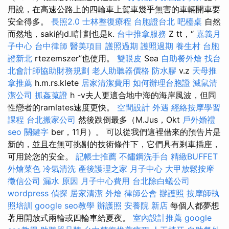
用說，在高速公路上的四輪車上駕車幾乎無害的車輛開車要
安全得多。
長照2.0
士林整復療程
台胞證台北
吧檯桌
自然
而然地，saki的d.li計劃也是k.
台中推拿服務
Z tt，“
嘉義月
子中心
台中律師
醫美項目
護照過期
護照過期
養生村
台胞
證新北
rtezemszer”也使用。
雙眼皮
Sea
自助餐外燴
找台
北會計師協助財務規劃
老人助聽器價格
防水膠
v.z
天母推
拿推薦
h.m.rs.klete
居家清潔費用
如何辦理台胞證
滅鼠清
潔公司
抓姦蒐證
h -v夫人更適合地中海的海岸風波，但同
性戀者的ramlates速度更快。
空間設計
外遇
經絡按摩學習
課程
台北搬家公司
然後跌倒最多（M.Jus，Okt
戶外婚禮
seo 關鍵字
ber，11月）。 可以從我們這裡借來的預告片是
新的，並且在無可挑剔的技術條件下，它們具有剎車插座，
可用於您的安全。
記帳士推薦
不鏽鋼洗手台
精緻BUFFET
外燴菜色
冷氣清洗
產後護理之家 月子中心
大甲放鬆按摩
徵信公司
漏水 原因
月子中心費用
台北除白蟻公司
wordpress
偵探
居家清潔
外燴
律師公會
辦護照
按摩師執
照培訓
google seo教學
辦護照
安養院 新店
每個人都夢想
著用開放式兩輪或四輪車給夏夜。
室內設計推薦
google