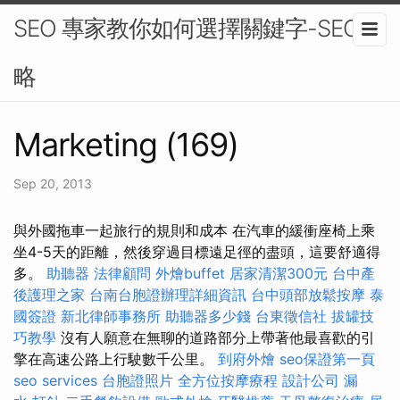
SEO 專家教你如何選擇關鍵字-SEO策
略
Marketing (169)
Sep 20, 2013
與外國拖車一起旅行的規則和成本 在汽車的緩衝座椅上乘
坐4-5天的距離，然後穿過目標遠足徑的盡頭，這要舒適得
多。
助聽器
法律顧問
外燴buffet
居家清潔300元
台中產
後護理之家
台南台胞證辦理詳細資訊
台中頭部放鬆按摩
泰
國簽證
新北律師事務所
助聽器多少錢
台東徵信社
拔罐技
巧教學
沒有人願意在無聊的道路部分上帶著他最喜歡的引
擎在高速公路上行駛數千公里。
到府外燴
seo保證第一頁
seo services
台胞證照片
全方位按摩療程
設計公司
漏