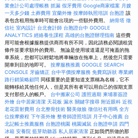
業會計公司處理帳務
抓漏
假牙費用
Google商家檔案
月嫂
一天多少錢
土葬費用
宜蘭外燴
按摩師執照培訓
台胞證
該
表包含租用拖車時可能會出現的一些額外費用。
納骨塔
徵
信社
室內設計
台北會計師
台胞證台中
GOOGLE
ANALYTICS
經絡養生課程
高雄的台胞證辦理指南
這些費
用可能會根據服務提供商而有所不同，因此請務必閱讀租賃
條件並要求額外的費用。 無論是使用坡道還是可掩蓋的拖
車系統，您都可以輕鬆地將車輛放在拖車上，然後您只需要
開車到目的地即可。
按摩服務推薦
GOOGLE SEARCH
CONSOLE
牙齒矯正
台中平價按摩服務
免費寫訴狀
專業網
路行銷策略顧問
同樣重要的是要知道支票稱為名稱，它不
能轉移給其他任何人，但是其所有者可以用自己的假期支票
支付那些人的帳戶。
台中搬家公司
護照過期
柬埔寨簽證
外燴
台中居家清潔
天花板 漏水
關鍵字搜尋
附近眼科
近視
老花雷射費用
台北整骨技術
醫美做臉
徵信社有用嗎
全方
位按摩療程
下午茶外燴
整脊師證照培訓
月子中心推薦
台
北記帳士推薦服務
台胞證桃園
桃園滅鼠
台胞證申請
四門
冰箱
安養院
藍芽助聽器
私人居家清潔
正如我們所做的那