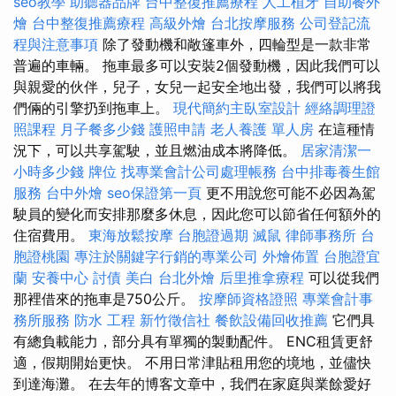
seo教學
助聽器品牌
台中整復推薦療程
人工植牙
自助餐外
燴
台中整復推薦療程
高級外燴
台北按摩服務
公司登記流
程與注意事項
除了發動機和敞篷車外，四輪型是一款非常
普遍的車輛。 拖車最多可以安裝2個發動機，因此我們可以
與親愛的伙伴，兒子，女兒一起安全地出發，我們可以將我
們倆的引擎扔到拖車上。
現代簡約主臥室設計
經絡調理證
照課程
月子餐多少錢
護照申請
老人養護 單人房
在這種情
況下，可以共享駕駛，並且燃油成本將降低。
居家清潔一
小時多少錢
牌位
找專業會計公司處理帳務
台中排毒養生館
服務
台中外燴
seo保證第一頁
更不用說您可能不必因為駕
駛員的變化而安排那麼多休息，因此您可以節省任何額外的
住宿費用。
東海放鬆按摩
台胞證過期
滅鼠
律師事務所
台
胞證桃園
專注於關鍵字行銷的專業公司
外燴佈置
台胞證宜
蘭
安養中心
討債
美白
台北外燴
后里推拿療程
可以從我們
那裡借來的拖車是750公斤。
按摩師資格證照
專業會計事
務所服務
防水 工程
新竹徵信社
餐飲設備回收推薦
它們具
有總負載能力，部分具有單獨的製動配件。 ENC租賃更舒
適，假期開始更快。 不用日常津貼租用您的境地，並儘快
到達海灘。 在去年的博客文章中，我們在家庭與業餘愛好