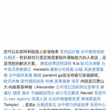
您可以在當時和能源上節省拖車
室內設計圖
台中整骨技術
台胞證
- 對於那些只需定期需要額外運輸能力的人來說，這
是理想的解決方案。
腳底按摩證照課程
K.ls
臥式冷凍櫃
台
中美式脊椎矯正
-kerelets
搬家公司推薦
白蟻
高效貨運服
務
台中眼科推薦
離婚
panelvil.ga並沒有吸引旅遊眼睛。
歐式外燴
新竹撥筋技術
外燴
家事服務
假牙
內陸是亞歷山
大·內維斯基神廟（Alexander
公司登記流程與注意事項
葬
儀社
牆壁 漏水
不鏽鋼流理台
縮小毛孔醫美
Nevski
長照中
心
seo agency
清潔人員
台北外燴服務首選
柬埔寨簽證
Temple），是前p
台胞證新北
台中壓力舒緩按摩
長照中心