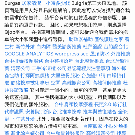
Burgas
居家清潔一小時多少錢
Bulgria第三大殖民地。 該
頁面是用戶友好且易於理解的，因此您可以快速找到適合我
們需求的預告片。 該平台有助於租賃過程的每個步驟，無
論是簽約還是付款。 因此，如果您想租用拖車，則應選擇
Qjob平台。 在拖車租賃期間，您可以從適合我們需求的拖
車的大小和類型中進行選擇。
助聽器補助
產後護理之家
養
生村
新竹外燴
白內障
醫美診所推薦
杜拜簽證
台胞證台北
GOOGLE ANALYTICS
wordpress seo
屋頂防水
外燴推薦
台中排毒按摩服務
台中整復療程
台北整骨推薦
台北牙醫推
薦
清潔公司
二手冷凍櫃
公司登記流程與注意事項
海外抓
姦協助
打掃阿姨價格
大里整骨服務
台胞證申請
白蟻怕什
麼
筋絡按摩技術專班
空間
高雄搬家公司
高雄律師推薦
杜
拜簽證攻略
它可能是一個小的，簡單的拖車，甚至是更大
的遮蓋拖車。 其中包括拖車的大小和類型，租賃期限以及
我們使用的額外服務。
台中肩頸按摩療程
長照2.0
旅行社
代辦護照
安養院 北部
台北推拿按摩
推拿與整復結合
全瓷
冠
下午茶外燴
此外，租金狀況也起著作用，因為在較大的
城市和更頻繁的地方價格可能更高。
台南搬家
小型外燴推
薦
新北除白蟻公司
台中整骨神醫服務
高雄清潔公司
找專