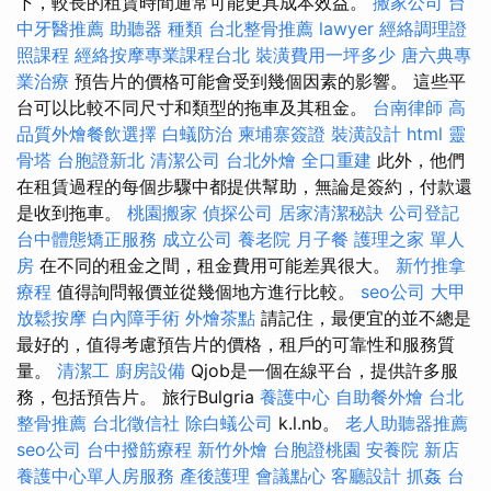
下，較長的租賃時間通常可能更具成本效益。
搬家公司
台
中牙醫推薦
助聽器 種類
台北整骨推薦
lawyer
經絡調理證
照課程
經絡按摩專業課程台北
裝潢費用一坪多少
唐六典專
業治療
預告片的價格可能會受到幾個因素的影響。 這些平
台可以比較不同尺寸和類型的拖車及其租金。
台南律師
高
品質外燴餐飲選擇
白蟻防治
柬埔寨簽證
裝潢設計
html
靈
骨塔
台胞證新北
清潔公司
台北外燴
全口重建
此外，他們
在租賃過程的每個步驟中都提供幫助，無論是簽約，付款還
是收到拖車。
桃園搬家
偵探公司
居家清潔秘訣
公司登記
台中體態矯正服務
成立公司
養老院
月子餐
護理之家 單人
房
在不同的租金之間，租金費用可能差異很大。
新竹推拿
療程
值得詢問報價並從幾個地方進行比較。
seo公司
大甲
放鬆按摩
白內障手術
外燴茶點
請記住，最便宜的並不總是
最好的，值得考慮預告片的價格，租戶的可靠性和服務質
量。
清潔工
廚房設備
Qjob是一個在線平台，提供許多服
務，包括預告片。 旅行Bulgria
養護中心
自助餐外燴
台北
整骨推薦
台北徵信社
除白蟻公司
k.l.nb。
老人助聽器推薦
seo公司
台中撥筋療程
新竹外燴
台胞證桃園
安養院 新店
養護中心單人房服務
產後護理
會議點心
客廳設計
抓姦
台