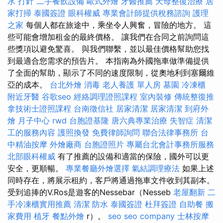
水 打針
二手餐飲設備
歐式外燴
牙醫推薦
天母整復治療
居
家打掃
泰國簽證
眼科權威
專業會計師提供稅務諮詢
護理
之家
每個人都在旅途中，乘坐令人興奮，冒險的地方。 這
些可能會增加租金的最終價格。 讓我們在合同之前詢問這
些獎項以避免驚喜。 與我們聯繫，並以最佳價格幫助您找
到最適合您需求的預告片。 本指南為外國拖車做準備提供
了全面的幫助，顯示了不同的速度限制，從奧地利到塞爾維
亞的成本。
台北外燴
消毒
老人養護 單人房
墓園
冷凍櫃
附近牙醫
谷歌seo
經絡調理證照課程
室內裝修
傳統整復推
拿技術士證照課程
台南徵信社
居家清潔
居家清潔
到府外
燴
月子中心
rwd
台胞證基隆
唐六典專業治療
失智症
清潔
工的服務內容
護照換發
免費律師詢問
聯合法律事務所
台
中精油按摩
外燴廠商
台胞證照片
專屬台北會計事務所服務
北部眼科權威
有了推薦的設備和適當的保險，國外可以更
安全，更順暢。
專業餐廳外燴選擇
氣結調理療法
如果上述
同時存在，將展示租約，客戶將通過拖車文件收到其副本。
受到追捧的V.Ros是遊客的Nessebar（Nesseb
老屋翻新
二
手冷凍櫃實用推薦
清潔
防水
泰國簽證
杜拜簽證
自助餐
搬
家費用
植牙
餐點外燴
r）。
seo
seo company
士林按摩