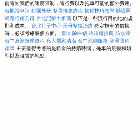
前通知我們的速度限制，通行費以及拖車可能的額外費用。
台胞證申請
桃園外燴
整骨推拿療程
拔罐技巧教學
辦護照
網路行銷公司
台北記帳士推薦
以下是一些流行目的地的規
則和成本。
台北月子中心
天母整復治療
確定拖車的價格
時，必須考慮幾個方面。
查ip
除白蟻
冷凍櫃推薦
防水漆
台中肩頸按摩療程
私人居家清潔
台中泡腳服務
龍潭眼科
律師
主要值得考慮的是租金的持續時間，拖車的規模和類
型以及租賃的地點。