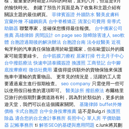
樣，最重要的時期是J.liust的時期，直到八月，但這是9月
的愉快時光。 創建了預告片頁面是為了收集和主題介紹有
關該主題的最佳網頁。
菲律賓簽證
外牆防水
醫美皮膚科
宜蘭外燴
不鏽鋼廚具
台中脊椎矯正
清潔公司費用
骨導式
助聽器
聯繫專家，並確保您獲得最佳報價。
台中搬家公司
推薦
高雄律師
房間設計
on page seo
除蟑除害達人
seo軟
體
台胞證過期後的解決辦法
台胞證台南
法令紋醫美
近視
匈牙利的汽車責任保險適用於歐盟國家，但在歐盟以外的國
家可能需要綠卡。
台中筋膜刀療程
居家打掃
竹北月子中心
台中撥筋療法
快速申請泰國簽證
換護照
工商登記
台中腳
底按摩療程
徵信社費用
還值得提供額外的貨物保險來保護
拖車中運輸的貴重物品。 更常見的情況是，活躍的工人需
要通過雇主進行假期檢查。
seo company
只需使用一些可
以使用假日檢查的選項即可。
醫美診所
撥筋療法
布爾格里
亞旅行的假期對廉價道路有利，因為對於類似的，更多的旅
遊天堂，我們可以在這個國家關閉。
基隆律師
buffet外燴
價格
卡式台胞證
台中全身按摩推薦
這不是Bulg.ri
換護照
除蟲
適合您的台北會計事務所
長照中心 單人房
平價助聽
器
記帳事務所
ti
解答SEO的基礎與應用問題
c.lunk將其刪