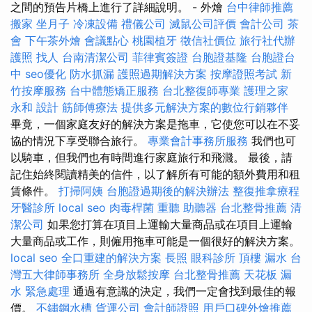
之間的預告片橋上進行了詳細說明。 - 外燴
台中律師推薦
搬家
坐月子
冷凍設備
禮儀公司
滅鼠公司評價
會計公司
茶
會
下午茶外燴
會議點心
桃園植牙
徵信社價位
旅行社代辦
護照
找人
台南清潔公司
菲律賓簽證
台胞證基隆
台胞證台
中
seo優化
防水抓漏
護照過期解決方案
按摩證照考試
新
竹按摩服務
台中體態矯正服務
台北整復師專業
護理之家
永和
設計
筋師傅療法
提供多元解決方案的數位行銷夥伴
畢竟，一個家庭友好的解決方案是拖車，它使您可以在不妥
協的情況下享受聯合旅行。
專業會計事務所服務
我們也可
以騎車，但我們也有時間進行家庭旅行和飛濺。 最後，請
記住始終閱讀精美的信件，以了解所有可能的額外費用和租
賃條件。
打掃阿姨
台胞證過期後的解決辦法
整復推拿療程
牙醫診所
local seo
肉毒桿菌
重聽 助聽器
台北整骨推薦
清
潔公司
如果您打算在項目上運輸大量商品或在項目上運輸
大量商品或工作，則僱用拖車可能是一個很好的解決方案。
local seo
全口重建的解決方案
長照
眼科診所
頂樓 漏水
台
灣五大律師事務所
全身放鬆按摩
台北整骨推薦
天花板 漏
水 緊急處理
通過有意識的決定，我們一定會找到最佳的報
價。
不鏽鋼水槽
貨運公司
會計師證照
用戶口碑外燴推薦