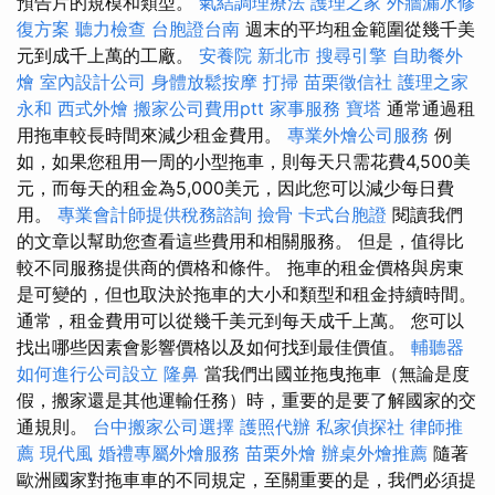
預告片的規模和類型。
氣結調理療法
護理之家
外牆漏水修
復方案
聽力檢查
台胞證台南
週末的平均租金範圍從幾千美
元到成千上萬的工廠。
安養院 新北市
搜尋引擎
自助餐外
燴
室內設計公司
身體放鬆按摩
打掃
苗栗徵信社
護理之家
永和
西式外燴
搬家公司費用ptt
家事服務
寶塔
通常通過租
用拖車較長時間來減少租金費用。
專業外燴公司服務
例
如，如果您租用一周的小型拖車，則每天只需花費4,500美
元，而每天的租金為5,000美元，因此您可以減少每日費
用。
專業會計師提供稅務諮詢
撿骨
卡式台胞證
閱讀我們
的文章以幫助您查看這些費用和相關服務。 但是，值得比
較不同服務提供商的價格和條件。 拖車的租金價格與房東
是可變的，但也取決於拖車的大小和類型和租金持續時間。
通常，租金費用可以從幾千美元到每天成千上萬。 您可以
找出哪些因素會影響價格以及如何找到最佳價值。
輔聽器
如何進行公司設立
隆鼻
當我們出國並拖曳拖車（無論是度
假，搬家還是其他運輸任務）時，重要的是要了解國家的交
通規則。
台中搬家公司選擇
護照代辦
私家偵探社
律師推
薦
現代風
婚禮專屬外燴服務
苗栗外燴
辦桌外燴推薦
隨著
歐洲國家對拖車車的不同規定，至關重要的是，我們必須提