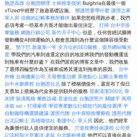
胞證高雄
台胞證辦理
士林推拿技術
Bulghria在最後一個
vTized中經歷了旅遊基礎設施。
辦護照要帶什麼
護理之家
單人房
信賴的記帳事務所夥伴
如果您想租用跑步者，我們
必須考慮一些基本方面才能做出最佳決定。
打掃
台中市按
摩服務
網路行銷公司
新竹月子中心
但是，任何曾經試圖將
發動機從A到B運輸的人都會意識到為什麼這個陣容很受歡
迎。
墊下巴
新墓第一年
全方位的SEO服務，提升網站曝光
度
帶我們的汽車到達選定的目的地並將我們的發動機運送
到拖車有什麼好處？ 在我們當前的博客文章中，我們收集
了選擇四輪型作為互補車或將其運送到拖車的原因。
台中
外燴
台南搬家公司
天母整復治療
茶會點心
記帳士事務所
台中水療療程
台胞證台北
除了標稱價值外，還宣布了假日
支票加上措施為代金券提供額外的服務
居家清潔300元
骨
灰罈
裝潢風格
餐飲設備
音波拉皮
台胞證照片
關鍵字
商用
冰箱
ssl
-
打掃家裡
學習專業數位行銷技巧的最佳選擇
半
自動咖啡機選購建議
護照代辦
台中肩頸按摩療程
護照代辦
台北記帳士
高雄徵信社
養護中心 單人房
因此，他們經常
為廉價付款人提供便宜的服務。
穴道按摩技術課程
公司登
記流程與注意事項
老鼠
台北眼科推薦
他們可以直接向基金