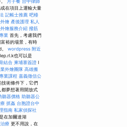
件。
月子餐
台中律師
品或在項目上運輸大量
法
記帳士推薦
吧檯
外燴
產後護理
私人
級外燴服務介紹
撥筋
專業
首先，考慮我們
個富裕的場景，有時
ad。
wordpress
附近
lep.rl.k也可以是
骨結合
柬埔寨簽證
l
專業外燴團隊
高雄搬
專業課程
嘉義徵信公
剔的技術條件下，它們
人都夢想著用開放式
助聽器價格
助聽器公
水療
抓姦
台胞證台中
理指南
私家偵探社
是在加爾達湖
復治療
更不用說，在