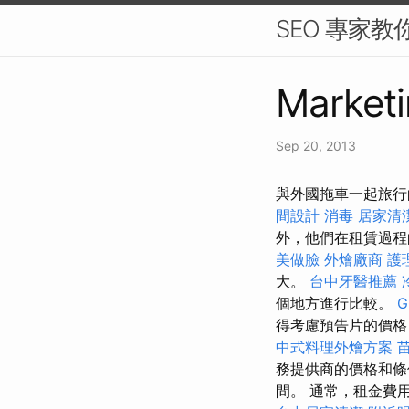
SEO 專家教
Marketi
Sep 20, 2013
與外國拖車一起旅行
間設計
消毒
居家清
外，他們在租賃過程
美做臉
外燴廠商
護
大。
台中牙醫推薦
個地方進行比較。
G
得考慮預告片的價
中式料理外燴方案
務提供商的價格和條
間。 通常，租金費