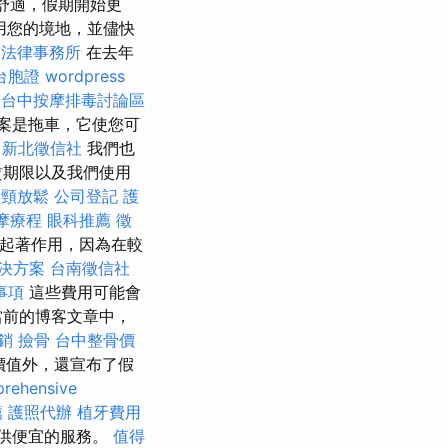
舒適，假期開始更
用您的境地，並儘快
法律事務所
在去年
台胞證
wordpress
台中按摩排毒討論區
案是拖車，它使您可
新北徵信社
我們也
賃期限以及我們使用
肩頸放鬆
公司登記
護
摩療程
眼科推薦
徵
起著作用，因為在較
解決方案
台南徵信社
事項
這些費用可能會
當前的博客文章中，
銷
撿骨
台中整骨價
價值外，還宣布了假
rehensive
薦
護照代辦
植牙費用
供便宜的服務。
值得