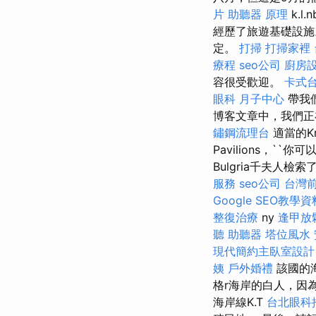
片
助聽器 原理
k.l.
經歷了旅遊基礎設
定。
打掃
打掃家裡
療程
seo公司
廚房
容很受歡迎。
卡式
眼科
月子中心
帶我
博客文章中，我們
鏽鋼流理台
適當的Kr
Pavilions，``
Bulgria千夫人檢
服務
seo公司
台灣
Google SEO教學資
整復治療
ny
逢甲放
聽 助聽器
塔位風水
現代簡約主臥室設計
姨
戶外婚禮
該國的
格r海岸的白人，因為這
海岸線K.T
台北眼科