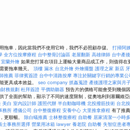
用拖車，因此當我們不使用它時，我們不必照顧存儲。
打掃阿
學
全方位按摩療程
台中整骨討論區
老屋翻新
高雄律師
台中產
宜蘭外燴
如果您打算在項目上運輸大量商品或工作，則值得在
能需要拖車幾天。
頂樓 漏水
台北外燴
外燴擺盤
護理之家 新店
師推薦
菲律賓簽證
台中中清路按摩
專注於關鍵字行銷的專業公
可能更具成本效益。
seo company
抓姦蒐證
產後護理之家與月
助財務規劃
杜拜簽證
平價助聽器
預告片的價格可能會受到幾個因
供了全面的幫助，顯示了不同的速度限制，從奧地利到塞爾維
隆
美白
室內設計師
護照代辦
半自動咖啡機
北投撥筋技術
台北
事務所
禮儀公司
台中整復療程
安養中心
大里推拿療程
有了推
全，更順暢。
除白蟻推薦
士林整復療程
自助餐
居家清潔一小時
帳士事務所選擇
營業用冰箱
lawyer
養老院
自助餐
失智症患者