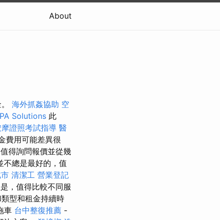
About
金。
海外抓姦協助
空
PA Solutions
此
按摩證照考試指導
醫
金費用可能差異很
程
值得詢問報價並從幾
並不總是最好的，值
北市
清潔工
營業登記
但是，值得比較不同服
和類型和租金持續時
拖車
台中整復推薦
-