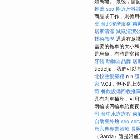
殖民地。 最後，請
推薦
seo
附近牙科
商品或工作，則僱用
桌
台北按摩服務
苗
居家清潔
滅鼠清潔
技術教學
通過有意
需要的拖車的大小和
是烏龜，有時是富裕
牙醫
助聽器品牌
居
ticticlja，我們可以
北投整復療程
n n
護
家
V.G.l，但不是上次
司
餐飲設備回收推
具有剎車插座，可
兩輪或四輪車給夏
司
台中水療療程
柬
自助餐外燴
seo ser
唐六典專業治療
長
（Garda）還是沿