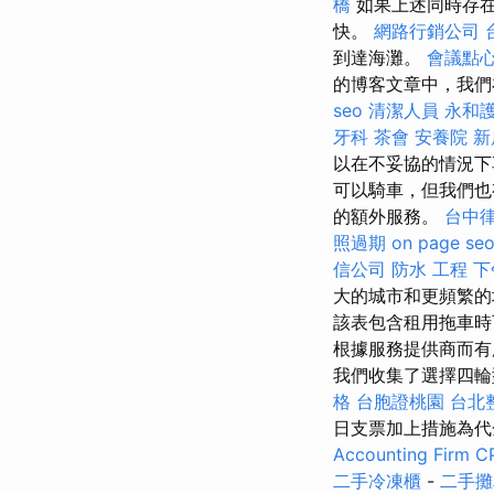
橋
如果上述同時存在
快。
網路行銷公司
到達海灘。
會議點
的博客文章中，我們
seo
清潔人員
永和
牙科
茶會
安養院 新
以在不妥協的情況
可以騎車，但我們也
的額外服務。
台中
照過期
on page se
信公司
防水 工程
下
大的城市和更頻繁
該表包含租用拖車
根據服務提供商而有
我們收集了選擇四輪
格
台胞證桃園
台北
日支票加上措施為
Accounting Firm C
二手冷凍櫃
-
二手攤