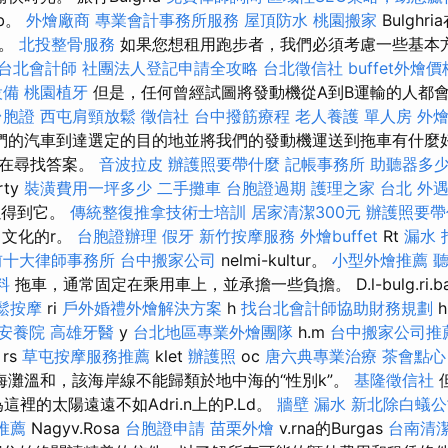
nb。
外燴廠商
專業會計事務所服務
屋頂防水
桃園搬家
Bulghr
施。
北投整骨服務
如果您想租用跑步者，我們必須考慮一些基本
台北會計師
社團法人登記申請全攻略
台北徵信社
buffet外燴價
設備
桃園植牙
但是，任何曾經試圖將發動機從A到B運輸的人都
台胞證
西屯肩頸放鬆
徵信社
台中撥筋療程
老人養護 單人房
外
們的汽車到達選定的目的地並將我們的發動機運送到拖車有什麼好
正在尋找答案。
音波拉皮
辦護照要帶什麼
記帳事務所
助聽器多
ty
裝潢費用一坪多少
二手攤車
台胞證過期
護理之家 台北
外
你可以得到它。
傳統整復推拿技術士培訓
居家清潔300元
辦護照要帶
索了文化的r。
台胞證辦理
假牙
新竹按摩服務
外燴buffet
Rt
漏水 
前十大律師事務所
台中搬家公司
nelmi-kultur。
小型外燴推薦
料
拖車，通常固定在乘用車上，並承擔一些負擔。 D.l-bulg.ri.b
鬆按摩
ri
戶外婚禮外燴解決方案
h
找台北會計師協助財務規劃
安養院
高雄牙醫
y
台北地區專業外燴團隊
h.m
台中搬家公司推
rs
草屯按摩服務推薦
klet
辦護照
oc
唐六典專業治療
茶會點心
海灘溫和，該海岸線不能歸類於地中海的“性別k”。
基隆徵信社
裡的太陽遠遠不如Adri.n上的P.Ld。
牆壁 漏水
新北除白蟻公
推薦
Nagyv.Rosa
台胞證申請
苗栗外燴
v.rna的Burgas
台南清