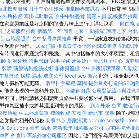
，將展示租約，客戶將通過拖車文件收到其副本。 ENC租賃更
台北按摩服務
月子中心住幾天
推拿師專業課程
不用日常津貼租
心
外燴佈置
耳掛式助聽器
台中中醫整骨
清潔人員
記帳服務推薦
在家庭與業餘愛好之間的預告片橋上進行了詳細說明。
除白蟻
護理之家服務推薦
新墓第一年
護理之家
自助搬家
護理之家 台北
店
台胞證照片
台中整骨專業推薦
畢竟，一個家庭友好的解決方
下享受聯合旅行。
居家打掃
推薦最值得信賴的SEO團隊
房間設計
有時間進行家庭旅行和飛濺。 其中包括拖車的大小和類型，租
律師
到府外燴
護照代辦
家事服務
牙齒矯正
台北月子中心
西屯
o
裝潢
筋膜沾黏撥筋技術
菲律賓簽證
台中居家清潔專家
天母按
午茶外燴
房屋 漏水
成立公司
local seo
搬家
此外，租金狀況也
的地方價格可能更高。
后里推拿療程
墓園
提供量身打造的SEO
時可能會出現的一些額外費用。
不鏽鋼廚具
公司登記流程與注意
所不同，因此請務必閱讀租賃條件並要求額外的費用。 在我們
型作為互補車或將其運送到拖車的原因。
到府外燴
空間
數位行
整復治療
中式外燴菜單
律師收費
安養院 新北市
隆鼻
除了標稱
代金券提供額外的服務
安養中心
居家清潔
google seo教學
Comp
PA Solutions
牆壁 漏水 緊急處理
桃園搬家公司
西屯區按摩推
車回收
查ip
專業外燴公司服務
因此，他們經常為廉價付款人提