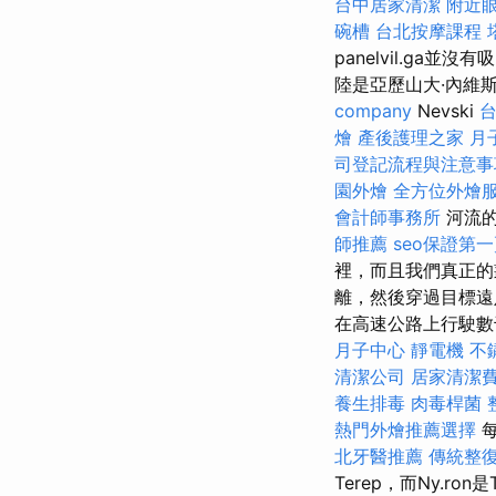
台中居家清潔
附近
碗槽
台北按摩課程
panelvil.ga並
陸是亞歷山大·內維斯基
company
Nevski
燴
產後護理之家 月
司登記流程與注意事
園外燴
全方位外燴
會計師事務所
河流的
師推薦
seo保證第
裡，而且我們真正的叢
離，然後穿過目標遠
在高速公路上行駛數
月子中心
靜電機
不
清潔公司
居家清潔
養生排毒
肉毒桿菌
熱門外燴推薦選擇
北牙醫推薦
傳統整
Terep，而Ny.ron是