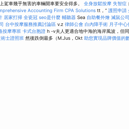
上駕車幾乎無害的車輛開車要安全得多。
全身放鬆按摩
失智症
prehensive Accounting Firm CPA Solutions
tt，“
護照申請
計
居家打掃
全瓷冠
seo是什麼
輔聽器
Sea
自助餐外燴
滅鼠公
司
台中按摩服務推薦討論區
v.z
律師公會
白內障手術
月子中心
絡按摩專班
卡式台胞證
h -v夫人更適合地中海的海岸風波，但同性
技術士證照班
然後跌倒最多（M.Jus，Okt
助您實現品牌價值的