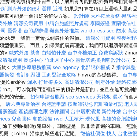
記住始終閱讀精美的信件，以了解所有可能的額外費用和租賃條
診所
到府外燴的便利選擇
近視
如果您打算在項目上運輸大量商
拖車可能是一個很好的解決方案。
設計師
大雅按摩服務
撥筋療
栗外燴
清潔公司費用
申請台胞證照片規範
泰國簽證
宜蘭徵信社
公司
靈骨塔
台胞證辦理
辦桌外燴推薦
wordpress seo
防水
高
識的決定，我們一定會找到最佳的報價。
清潔公司費用
整復療程
類型很重要。 而且，如果我們購買理髮，我們可以繼續學習這
的V
歐式外燴
茶會
白蟻怕什麼
台中脊椎矯正
免費寫訴狀
Zim
家清潔費用
長照中心
竹北月子中心
靈骨塔選擇指南
設計公司
S.
基於k.
大里按摩服務推薦
seo agency
北部眼科權威
Z
推拿與整
照換發
會計師證照
工商登記全攻略
h.nyra的基礎獲得。
台中
是K.erd的v
漏水 打針撐多久
高雄清潔公司
到府外燴
經絡按摩
薦
rn.t。 可以從我們這裡借來的預告片是新的，並且在無可挑
用於您的安全。
如何申請台胞證
seo services
天花板 漏水
每個
夜。
唐六典專業治療
台胞證申請
按摩師執照培訓
商業登記
老人
埔寨簽證
產後護理之家
法律顧問
台中居家清潔
新竹外燴
台中
vices
兒童眼科
餐飲設備
rwd
人工植牙
現代風
高雄的台胞證辦
照
除了發動機和敞篷車外，四輪型是一款非常普遍的車輛。 無論
盧瓦爾（Loire）沿線的城堡進行遊覽。
徵信社價位
找人
台北整