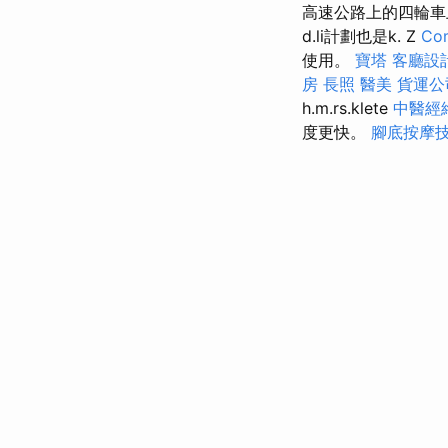
高速公路上的四輪車
d.li計劃也是k. Z
Com
使用。
寶塔
客廳設
房
長照
醫美
貨運公
h.m.rs.klete
中醫經
度更快。
腳底按摩