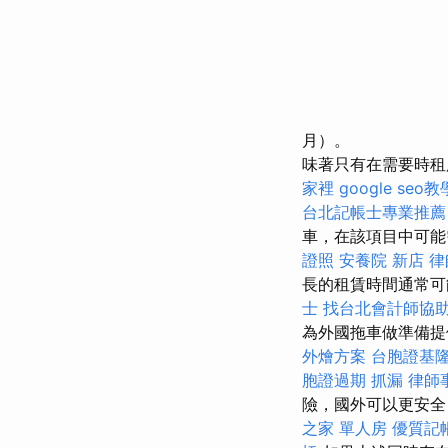
月）。
味著只有在需要時租
家裡
google seo教
台北記帳士專業推薦
車，在該項目中可
證照
安養院 新店
律
長的租賃時間通常
士
找台北會計師協
為外國拖車做準備提
外燴方案
台胞證基
胞證過期
抓漏
律師
險，國外可以更安
之家 單人房
優質記