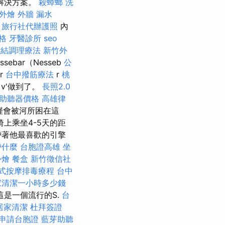
解決方案。
殺蟑螂
洗
外燴
外牆 漏水
旅行社代辦護照
內
格
牙醫診所
seo
氣結調理療法
新竹外
sebar（Nesseb
公
r
台中撥筋療法
r
桃
v'做到了。
長照2.0
助聽器價格
高雄律
僅會被河所困在這
椅上乘坐4-5天的距
帶著他最喜歡的引擎
帶什麼
台胞證高雄
坐
外燴
餐盒
新竹徵信社
式按摩排毒療程
台中
家清潔一小時多少錢
這是一個流行的S.
台
居家清潔
杜拜簽證
申請台胞證
藍芽助聽