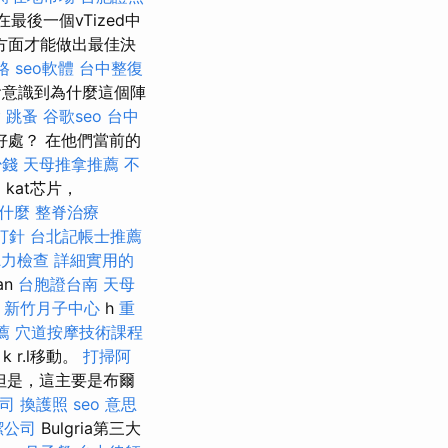
ia在最後一個vTized中
方面才能做出最佳決
格
seo軟體
台中整復
會意識到為什麼這個陣
燴
跳蚤
谷歌seo
台中
處？ 在他們當前的
少錢
天母推拿推薦
不
遇
kat芯片，
什麼
整脊治療
打針
台北記帳士推薦
聽力檢查
詳細實用的
an
台胞證台南
天母
h
新竹月子中心
h
重
薦
穴道按摩技術課程
k r.l移動。
打掃阿
但是，這主要是布爾
司
換護照
seo 意思
潔公司
Bulgria第三大