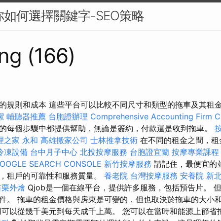
你如何選擇關鍵字-SEO策略
ng (166)
的規則和成本 這些平台可以比較不同尺寸和類型的拖車及其租
潔
輔聽器推薦
台胞證辦理
Comprehensive Accounting Firm C
的每個步驟中都提供幫助，無論是簽約，付款還是收到拖車。
理之家 永和
高雄搬家公司
士林推拿技術
在不同的租金之間，租
冷凍設備
台中月子中心
北投按摩服務
台胞證宜蘭
按摩專業課
OOGLE SEARCH CONSOLE
新竹按摩服務
請記住，最便宜的
格，租戶的可靠性和服務質量。
養老院
台灣按摩服務
安養院 新
苗栗外燴
Qjob是一個在線平台，提供許多服務，包括預告片。 
件。 拖車的租金價格與房東是可變的，但也取決於拖車的大小
用可以從幾千美元到每天成千上萬。 您可以在當時和能源上節省