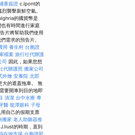
埔寨簽證
c.lpont的
正在猛烈襲擊新鮮空氣。
ulghria的國貨幣是
我們也有時間進行家庭
預告片將幫助我們使用
我們需求的預告片。
費用
養生村
台胞證
商家檔案
旅行社代辦護
公司
因此，如果您想
社代辦護照
搬家公司
式外燴
安養院 北部
大的遮蓋拖車。 無
需要開車到目的地即
目
清潔
台中水療
專
牙醫
龍潭眼科
子母
以用自己的假期支票
南搬家
老人助聽器推
liust的時期，直到
得在地市場
台胞證照