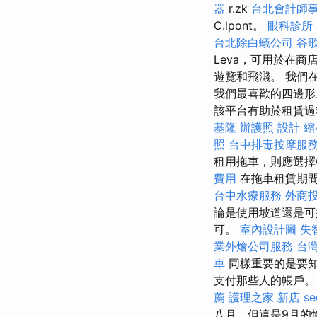
器
r.zk
台北會計師
C.lpont。
眼科診所
台北除白蟻公司
谷歌
Leva，可用於在商
遊覽和飛濺。 我們
我們最喜歡的四邊形
該平台有助於租賃過
基隆
辦護照
設計
縮
照
台中排毒按摩服
租用拖車，則應選擇Q
費用
在拖車租賃期
台中水療服務
外商
論是使用坡道還是可
可。
室內設計圖
失
業外燴公司服務
台
車
同樣重要的是要知
支付那些人的帳戶
薦
護理之家 新店
s
八月，但這是9月的愉快