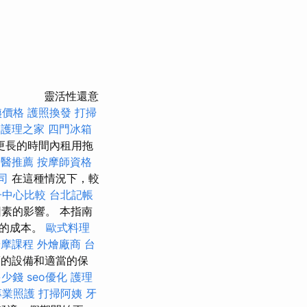
靈活性還意
姨價格
護照換發
打掃
後護理之家
四門冰箱
更長的時間內租用拖
牙醫推薦
按摩師資格
司
在這種情況下，較
子中心比較
台北記帳
素的影響。 本指南
亞的成本。
歐式料理
按摩課程
外燴廠商
台
薦的設備和適當的保
多少錢
seo優化
護理
專業照護
打掃阿姨
牙