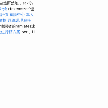
自然而然地，saki的
外燴
rtezemszer”也
司評價
養護中心 單人
價格
經絡調理服務
戀者的ramlates速
數位行銷方案
ber，11