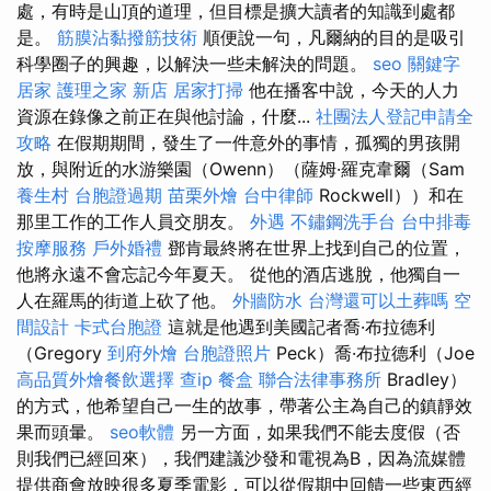
處，有時是山頂的道理，但目標是擴大讀者的知識到處都
是。
筋膜沾黏撥筋技術
順便說一句，凡爾納的目的是吸引
科學圈子的興趣，以解決一些未解決的問題。
seo 關鍵字
居家
護理之家 新店
居家打掃
他在播客中說，今天的人力
資源在錄像之前正在與他討論，什麼...
社團法人登記申請全
攻略
在假期期間，發生了一件意外的事情，孤獨的男孩開
放，與附近的水游樂園（Owenn）（薩姆·羅克韋爾（Sam
養生村
台胞證過期
苗栗外燴
台中律師
Rockwell））和在
那里工作的工作人員交朋友。
外遇
不鏽鋼洗手台
台中排毒
按摩服務
戶外婚禮
鄧肯最終將在世界上找到自己的位置，
他將永遠不會忘記今年夏天。 從他的酒店逃脫，他獨自一
人在羅馬的街道上砍了他。
外牆防水
台灣還可以土葬嗎
空
間設計
卡式台胞證
這就是他遇到美國記者喬·布拉德利
（Gregory
到府外燴
台胞證照片
Peck）喬·布拉德利（Joe
高品質外燴餐飲選擇
查ip
餐盒
聯合法律事務所
Bradley）
的方式，他希望自己一生的故事，帶著公主為自己的鎮靜效
果而頭暈。
seo軟體
另一方面，如果我們不能去度假（否
則我們已經回來），我們建議沙發和電視為B，因為流媒體
提供商會放映很多夏季電影，可以從假期中回饋一些東西經