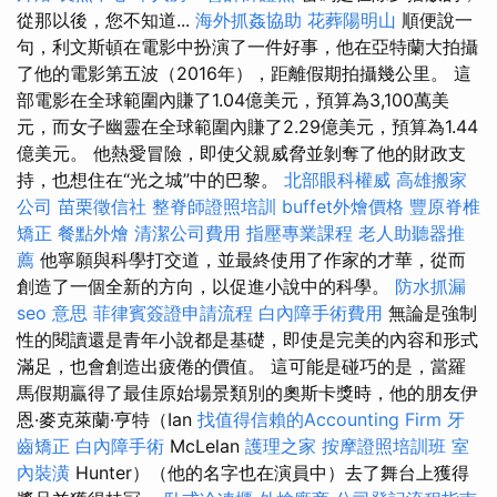
從那以後，您不知道...
海外抓姦協助
花葬陽明山
順便說一
句，利文斯頓在電影中扮演了一件好事，他在亞特蘭大拍攝
了他的電影第五波（2016年），距離假期拍攝幾公里。 這
部電影在全球範圍內賺了1.04億美元，預算為3,100萬美
元，而女子幽靈在全球範圍內賺了2.29億美元，預算為1.44
億美元。 他熱愛冒險，即使父親威脅並剝奪了他的財政支
持，也想住在“光之城”中的巴黎。
北部眼科權威
高雄搬家
公司
苗栗徵信社
整脊師證照培訓
buffet外燴價格
豐原脊椎
矯正
餐點外燴
清潔公司費用
指壓專業課程
老人助聽器推
薦
他寧願與科學打交道，並最終使用了作家的才華，從而
創造了一個全新的方向，以促進小說中的科學。
防水抓漏
seo 意思
菲律賓簽證申請流程
白內障手術費用
無論是強制
性的閱讀還是青年小說都是基礎，即使是完美的內容和形式
滿足，也會創造出疲倦的價值。 這可能是碰巧的是，當羅
馬假期贏得了最佳原始場景類別的奧斯卡獎時，他的朋友伊
恩·麥克萊蘭·亨特（Ian
找值得信賴的Accounting Firm
牙
齒矯正
白內障手術
McLelan
護理之家
按摩證照培訓班
室
內裝潢
Hunter）（他的名字也在演員中）去了舞台上獲得