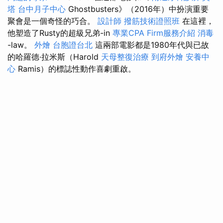
塔
台中月子中心
Ghostbusters》（2016年）中扮演重要
聚會是一個奇怪的巧合。
設計師
撥筋技術證照班
在這裡，
他塑造了Rusty的超級兄弟-in
專業CPA Firm服務介紹
消毒
-law。
外燴
台胞證台北
這兩部電影都是1980年代與已故
的哈羅德·拉米斯（Harold
天母整復治療
到府外燴
安養中
心
Ramis）的標誌性動作喜劇重啟。