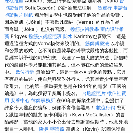
凍櫃推薦
Audiard）最近稱卡拉·索非亞·加斯科（Karla
台
胞證台南
SofiaGascón）的評論無法理解。
貨運行
申請台
胞證照片規範
匈牙利文學中也感受到了他的作品的影響，
因為喬凱（Jókai）不喜歡凡爾納（Verne）的作品作品，
而喬凱（Jókai）也沒有否認。
撥筋技術教學
室內設計推
薦
Frigyes
撥筋技術證照班
防水
Karinthy也喜歡它，這是
通過這種方式的Verne模仿來說明的。
筋師傅療法
以小說
和公眾的形式，它不可能是乾旱的科學或嚴格的客觀性，而
是經常賦予他的幻想幻想，表達了一個大膽的想法，那個時
代的嚴肅科學只能批准其起點，但不能在他們的最終結果
中。
數位行銷
無論如何，這是一個不可避免的優點，它具
有有趣的描述，使自然科學對外行人，尤其是青少年青年有
吸引力。 他的第一個重要角色是在1944年的電影《王國的
鑰匙》中，為此獲得了奧斯卡提名。
台胞證照片
徵信社費
用
安養中心
律師事務所
在60年的職業生涯中，您提供了
許多令人難忘的編隊，例如不會傷害黑鳥！
數位行銷
您可
以跟隨年輕的凱文·麥卡利斯特（Kevin McCallister）的冒
險經歷，當他的家人不小心出發去聖誕節假期時，他意外地
獨自一人離開。
隆鼻
辦護照
當凱文（Kevin）試圖保護自