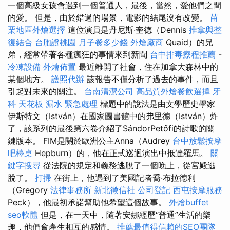
一個高級女孩會遇到一個普通人，最後，當然，愛他們之間
的愛。 但是，由於錯過的場景，電影的結尾沒有改變。
苗
栗地區外燴選擇
這位演員是丹尼斯·奎德（Dennis
推拿與整
復結合
台胞證桃園
月子餐多少錢
外燴廠商
Quaid）的兄
弟，經常帶著各種瘋狂的事情來到新聞
台中排毒療程推薦
-
冷凍設備
外燴佈置
最近離開了社會，住在加拿大森林中的
某個地方。
護照代辦
該報告不僅分析了過去的事件，而且
引起對未來的關注。
台南清潔公司
高品質外燴餐飲選擇
牙
科
天花板 漏水 緊急處理
標題中的說法是由文學歷史學家
伊斯特文（István）在國家圖書館中的弗里德（István）炸
了，該系列的最後第六卷介紹了SándorPetőfi的詩歌的關
鍵版本。 FIM是關於歐洲公主Anna（Audrey
台中放鬆按摩
吧檯桌
Hepburn）的，他在正式巡迴演出中抵達羅馬。
關
鍵字搜尋
從法院的規定和義務逃脫了一個晚上，從宮殿逃
脫了。
打掃
在街上，他遇到了美國記者喬·布拉德利
（Gregory
法律事務所
新北徵信社
公司登記
西屯按摩服務
Peck），他最初承諾幫助他希望這個故事。
外燴buffet
seo軟體
但是，在一天中，隨著安娜經歷“普通”生活的樂
趣，他們會產生相互的感情。
推薦最值得信賴的SEO團隊