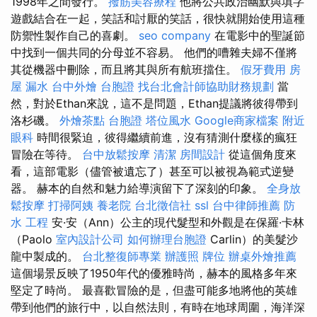
1998年之間發行。
撥筋美容療程
他將公共政治幽默與填字
遊戲結合在一起，笑話和討厭的笑話，很快就開始使用這種
防禦性製作自己的喜劇。
seo company
在電影中的聖誕節
中找到一個共同的分母並不容易。 他們的嘈雜夫婦不僅將
其從機器中刪除，而且將其與所有航班擋住。
假牙費用
房
屋 漏水
台中外燴
台胞證
找台北會計師協助財務規劃
當
然，對於Ethan來說，這不是問題，Ethan提議將彼得帶到
洛杉磯。
外燴茶點
台胞證
塔位風水
Google商家檔案
附近
眼科
時間很緊迫，彼得繼續前進，沒有猜測什麼樣的瘋狂
冒險在等待。
台中放鬆按摩
清潔
房間設計
從這個角度來
看，這部電影（儘管被遺忘了）甚至可以被視為範式逆變
器。 赫本的自然和魅力給導演留下了深刻的印象。
全身放
鬆按摩
打掃阿姨
養老院
台北徵信社
ssl
台中律師推薦
防
水 工程
安·安（Ann）公主的現代髮型和外觀是在保羅·卡林
（Paolo
室內設計公司
如何辦理台胞證
Carlin）的美髮沙
龍中製成的。
台北整復師專業
辦護照
牌位
辦桌外燴推薦
這個場景反映了1950年代的優雅時尚，赫本的風格多年來
堅定了時尚。 最喜歡冒險的是，但盡可能多地將他的英雄
帶到他們的旅行中，以自然法則，有時在地球周圍，海洋深