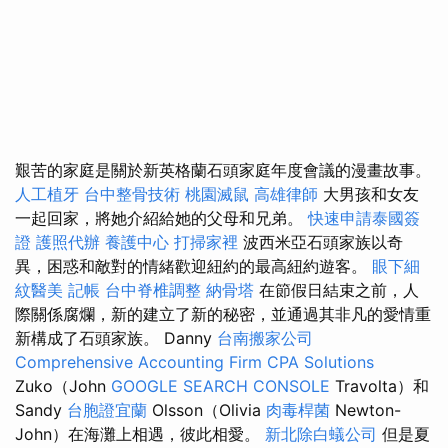
艱苦的家庭是關於新英格蘭石頭家庭年度會議的漫畫故事。
人工植牙
台中整骨技術
桃園滅鼠
高雄律師
大男孩和女友
一起回家，將她介紹給她的父母和兄弟。
快速申請泰國簽
證
護照代辦
養護中心
打掃家裡
波西米亞石頭家族以奇
異，困惑和敵對的情緒歡迎紐約的最高紐約遊客。
眼下細
紋醫美
記帳
台中脊椎調整
納骨塔
在節假日結束之前，人
際關係腐爛，新的建立了新的秘密，並通過其非凡的愛情重
新構成了石頭家族。 Danny
台南搬家公司
Comprehensive Accounting Firm CPA Solutions
Zuko（John
GOOGLE SEARCH CONSOLE
Travolta）和
Sandy
台胞證宜蘭
Olsson（Olivia
肉毒桿菌
Newton-
John）在海灘上相遇，彼此相愛。
新北除白蟻公司
但是夏