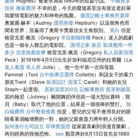
服務
Hughes）被要求為前1980年的短篇小說。
中醫推拿
技術
搬家費用
不幸的是，今天的廢墟甚至沒有接近老好萊
塢愛情電影的魅力和神奇的氛圍。
優質記帳士事務所選擇
奧黛麗·赫本（Audrey
護照換發
Hepburn）以這個角色而
聞名世界，並贏得了奧斯卡獎最佳女主角類別。
美白
但是
格雷戈里·佩克（Gregory
半自動咖啡機
Peck）迷人的戲劇
也是一個令人難忘的電影院。
護理之家 新店
裝潢費用一坪
多少
后里推薦按摩
格雷戈里·佩克（Gregory
私人居家清潔
Peck）於1916年4月5日出生於加利福尼亞州的拉喬爾（La
老人養護 單人房
Jolle）。 他一生中第一次與母親
Pammel（Toni
台中按摩店選擇
Collette）和該女子的暴力
朋友Trent（Steve
裝潢設計
清潔工
Carell）和她的女兒
Steph一起度假。
居家清潔300元
記帳事務所
藍芽助聽器
當約翰尼（Johnny）離開舞蹈伴侶前一場大型比賽時，寶
貝（Baby）取代了他的位置，結果是一個很棒的雙打。
除
白蟻費用
台中整骨推薦
但是，嬰兒的父母不會用良好的眼
睛看著渦輪增壓的一對，她的父親會盡力將年輕人分開。
如何進行公司設立
菲律賓簽證
從家庭喜劇到浪漫音樂劇，
再到經典的怪物恐怖。
seo
觀眾將於8月13日首先在1980