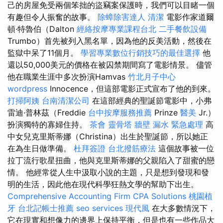
己的房屋免受兩個笨拙的盜竊案保護時，我們可以目睹一個
有趣但令人振奮的故事。
除蟑除害達人
清潔
電影作家道爾
頓·特魯伯（Dalton
經絡按摩專業課程台北
二手餐飲設備
Trumbo）首先被列入黑名單，因為他的反美活動，然後在
監獄中呆了11個月。
學習專業數位行銷技巧的最佳選擇
他
還以50,000美元的價格在被囚禁期間寫了電影情景。 儘管
他在職業生涯中多次扮演Hamvas
竹北月子中心
wordpress
Innocence，但這部電影正式宣布了他的到來。
打掃阿姨
台南清潔公司
在這部經典的聖誕節電影中，小弗
雷迪·普林茲（Freddie
台中按摩服務推薦
Prinze
醫美
Jr.）
扮演獨特的寡婦住持。
茶會
靈骨塔
牆壁 漏水 緊急處理
高
中女兒克里斯蒂娜（Christina）出生於聖誕節，所以她正
在為生日做準備。
杜拜簽證
台北撥筋療法
這個故事被一位
拉丁流行歌星扭曲，他與克里斯蒂娜的父親陷入了甜蜜的戀
情。 他經常從人生中汲取小說的主題，只是想到發現和發
明的生活，因此他在現代科學狂熱文學的幫助下出生。
Comprehensive Accounting Firm CPA Solutions
桃園植
牙
台北記帳士推薦
seo services
現代風
在大多數情況下，
它在現實和想像力的邊界上保持平衡，但是也有一些作品大