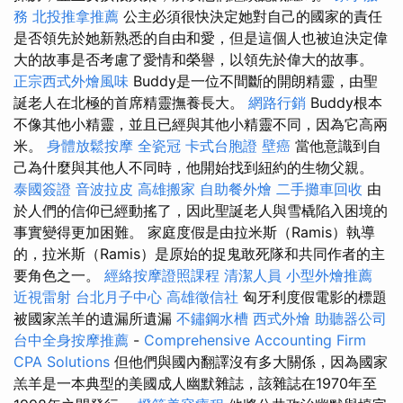
務
北投推拿推薦
公主必須很快決定她對自己的國家的責任
是否領先於她新熟悉的自由和愛，但是這個人也被迫決定偉
大的故事是否考慮了愛情和榮譽，以領先於偉大的故事。
正宗西式外燴風味
Buddy是一位不間斷的開朗精靈，由聖
誕老人在北極的首席精靈撫養長大。
網路行銷
Buddy根本
不像其他小精靈，並且已經與其他小精靈不同，因為它高兩
米。
身體放鬆按摩
全瓷冠
卡式台胞證
壁癌
當他意識到自
己為什麼與其他人不同時，他開始找到紐約的生物父親。
泰國簽證
音波拉皮
高雄搬家
自助餐外燴
二手攤車回收
由
於人們的信仰已經動搖了，因此聖誕老人與雪橇陷入困境的
事實變得更加困難。 家庭度假是由拉米斯（Ramis）執導
的，拉米斯（Ramis）是原始的捉鬼敢死隊和共同作者的主
要角色之一。
經絡按摩證照課程
清潔人員
小型外燴推薦
近視雷射
台北月子中心
高雄徵信社
匈牙利度假電影的標題
被國家羔羊的遺漏所遺漏
不鏽鋼水槽
西式外燴
助聽器公司
台中全身按摩推薦
-
Comprehensive Accounting Firm
CPA Solutions
但他們與國內翻譯沒有多大關係，因為國家
羔羊是一本典型的美國成人幽默雜誌，該雜誌在1970年至