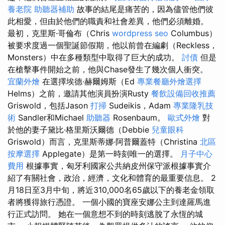
養老院
助聽器補助
故事的結尾是痛苦的，因為儘管他們彼
此相愛，但由於他們的職責和社會差異，他們必須離婚。
最初，克里斯·哥倫布（Chris
wordpress seo
Columbus）
被要求度過一個聖誕節假期，他以前曾在編劇（Reckless，
Monsters）中在多種類型中取得了巨大的成功。
討債
但是
在槍擊事件開始之前，他與Chase發生了幾次個人衝突。
宜蘭外燴
在選擇埃德·赫爾姆斯（Ed
專業餐廳外燴選擇
Helms）之前，邀請其他演員扮演Rusty
餐飲設備回收推薦
Griswold，包括Jason
打掃
Sudeikis，Adam
專業隆乳技
術
Sandler和Michael
助聽器
Rosenbaum。
歐式外燴
對
於他的妻子黛比·格里斯沃爾德（Debbie
兒童眼科
Griswold）而言，克里斯蒂娜·阿普爾蓋特（Christina
北區
按摩選擇
Applegate）是第一時刻唯一的選擇。
月子中心
費用
根據事實，匈牙利國家公共納皮州保守派根據事實介
紹了有關社會，政治，經濟，文化和體育的最重要信息。 2
月18日至3月中旬，將近310,000名65歲以下的養老金領取
者將獲得旅行憑證。 一個小國的寶座安娜公主到達羅馬進
行正式訪問。 她在一個意想不到的時刻逃脫了永恆的城