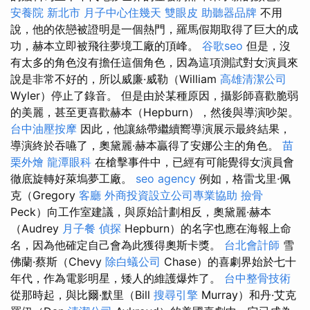
安養院 新北市
月子中心住幾天
雙眼皮
助聽器品牌
不用
說，他的依戀被證明是一個熱門，羅馬假期取得了巨大的成
功，赫本立即被飛往夢境工廠的頂峰。
谷歌seo
但是，沒
有太多的角色沒有擔任這個角色，因為這項測試對女演員來
說是非常不好的，所以威廉·威勒（William
高雄清潔公司
Wyler）停止了錄音。 但是由於某種原因，攝影師喜歡脆弱
的美麗，甚至更喜歡赫本（Hepburn），然後與導演吵架。
台中油壓按摩
因此，他讓絲帶繼續嚮導演展示最終結果，
導演終於吞嚥了，奧黛麗·赫本贏得了安娜公主的角色。
苗
栗外燴
龍潭眼科
在槍擊事件中，已經有可能覺得女演員會
徹底旋轉好萊塢夢工廠。
seo agency
例如，格雷戈里·佩
克（Gregory
客廳
外商投資設立公司專業協助
撿骨
Peck）向工作室建議，與原始計劃相反，奧黛麗·赫本
（Audrey
月子餐
偵探
Hepburn）的名字也應在海報上命
名，因為他確定自己會為此獲得奧斯卡獎。
台北會計師
雪
佛蘭·蔡斯（Chevy
除白蟻公司
Chase）的喜劇界始於七十
年代，作為電影明星，矮人的維護爆炸了。
台中整骨技術
從那時起，與比爾·默里（Bill
搜尋引擎
Murray）和丹·艾克