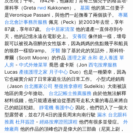
次出現了十年。 1942年，他嫁給了育有三個兒子的格雷塔·
庫科寧（Greta
rwd
Kukkonen）。
墓園
他的第二任妻子
是Veronique Passani，與他們一起撫養了兩個孩子。
專屬
台北會計事務所服務
佩克（Peck）於2003年去世，享年
87歲，享年87歲。
台中居家清潔
他的遺產一直倖存到今
天，他的記憶永遠在電影史上。
安養院
像伴娘一樣，壞母
親可以被視為宿醉的女性版本，因為媽媽的焦點幾乎和船員
的狼群一樣猖ramp。
牙醫
除了基於此的笑話外，斯科特·
摩爾（Scott Moore）的作品
護理之家 永和
老人養護 單
人房
-
中式外燴菜單
喬恩·盧卡斯（Jon
西屯按摩服務
Lucas
產後護理之家 月子中心
Duo）也是一種榮幸，因為
它也確實介紹了日常家庭生活的日常工作。 小型式經銷商
（Jason
台北搬家公司
整復推拿療程
Sudeikis）大衛被該
地區的青少年搶劫。
台北記帳士推薦服務
由於他無法解釋
材料或錢，他只能通過被迫從墨西哥走私大量的毒品來將自
己的錯誤犯錯。
靜電機
養護中心
因此，他們切入了一個大
型露營者，並在7月4日的漫長周末向南行駛
漏水
台北眼科
推薦
杜拜簽證
-
經絡按摩證照課程
他們有很多並發症。
外
燴廠商
他的作品的頂峰也許是偉大的三部曲（尼莫上尉，