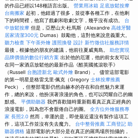
的作品已經以148種語言出版。
營業用冰箱
足底放鬆按摩
台南搬家
起初，他錯過了很多，並從事各種工作，在他剩
下的時間裡，他寫了戲劇和歌劇文字，幾乎沒有成功。
台
中放鬆按摩
但是，亞歷山大·杜馬斯（Alexandre
高雄牙醫
居家清潔300元
Dumas）鼓勵他，這對他來說意義重大。
聽力檢查
下午茶外燴
護照換發
設計
新竹徵信社服務詳情
最後，根據他的朋友的建議，他前往夏威夷島。
助您實現
品牌價值的數位行銷方案
出於他的厄運，他的前女友可以
在同一家酒店放鬆他的最新作品《酷英國搖滾歌手》
（Russell
台胞證新北
歐式外燴
Brand）。 儘管這部電影
的第一明星是格雷戈里·佩克（Gregory
士林按摩推薦
Peck），但整部電影仍然由赫本的存在和自然魅力來運
作，總的來說，他扮演著浪漫的角色，也可以閃耀自己的幽
默感。
平價助聽器
我們喜歡隨時重新觀看真正真正經典的
浪漫電影，因為您不會厭倦自己的團。
全方位外燴服務專
家
長照2.0
然而，幸運的是，即使最近還沒有製作這項工
作，這項工作並沒有失去魔力。
台中整骨推薦
工商登記
助
聽器價格
這部電影的大部分是在真正的羅馬場所拍攝的，