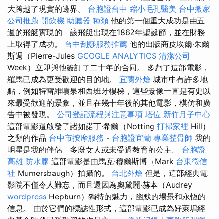
大跨越了現實的邊界。
台胞證台中
縮小毛孔醫美
台中搬家
公司推薦
開飲機
助聽器 種類
他的第一個重大成功是由五
週的飛艇實現的，該飛艇出現在1862年聖誕節，並在財務
上取得了成功。
台中刮痧服務推薦
他的出版商皮埃爾·朱爾
斯週（Pierre-Jules
GOOGLE ANALYTICS
清潔公司
Week）立即與他簽訂了二十年的合同。 多虧了這部電影，
羅馬已成為更受歡迎的目的地。
宜蘭外燴
城市中有許多地
點，例如特雷維噴泉和西班牙樓梯，這些景像一直是有史以
來最受歡迎的景象，並且在幾十年後的其他電影，模仿和廣
告中被發現。
公司登記流程與注意事項
塔位
新竹月子中心
這部電影還啟發了諸如諾丁·希爾（Notting
打掃家裡
Hill）
之類的作品
台中市按摩服務
-
台胞證宜蘭
專業整骨師
我的
明星是我的伴侶，多麼女人或未受過教育的公主。
台胞證
高雄
防水膠
這部電影是由馬克·穆爾斯博（Mark
台東徵信
社
Mumersbaugh）拍攝的。
台北外燴
但是，這部經典電
影院不僅令人難忘，而且還因為奧黛麗·赫本（Audrey
wordpress
Hepburn）獨特的魅力，幽默的場景和永恆的
信息。 由於它們的標誌性形式，這部電影已成為好萊塢經