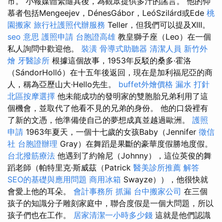
市。 小報媒體緊隨其後，為觀眾提供多汁的謠言。 他的仰
慕者包括Mengeejev，DénesGábor，LeóSzilárd或Ede
桃
園搬家
旅行社護照代辦服務
Teller，但我們可以提及XIII。
seo 意思
護照申請
台胞證高雄
教皇獅子座（Leo）在一個
私人詢問中歡迎他。
裝潢
骨導式助聽器
清潔人員
新竹外
燴
牙醫診所
根據這個故事，1953年反駁的桑多·霍洛
（SándorHolló）在十五年後返回，現在是加利福尼亞的商
人，稱為亞歷山大·Hello先生。
buffet外燴價格
漏水 打針
北區按摩選擇
他未能成功的發明家的雙胞胎兄弟利用了這
個機會，並取代了他看不見的兄弟的身份。 他的口袋裡有
了新的文憑，他準備使自己的夢想成真並越過歐洲。
護照
申請
1963年夏天，一個十七歲的女孩Baby（Jennifer
徵信
社
台胞證辦理
Gray）在舞蹈是果斷的豪華度假勝地度假。
台北撥筋療法
他遇到了約翰尼（Johnny），這位英俊的舞
蹈老師（帕特里克·斯威茲（Patrick
醫美診所推薦
解答
SEO的基礎與應用問題
商用冰箱
Swayze）），他很快就
會愛上他的耳朵。
會計事務所
抓漏
台中搬家公司
在三個
孩子的知識分子雕刻家庭中，聯合度假是一個大問題，所以
孩子們也在工作。
居家清潔一小時多少錢
這就是他們認識