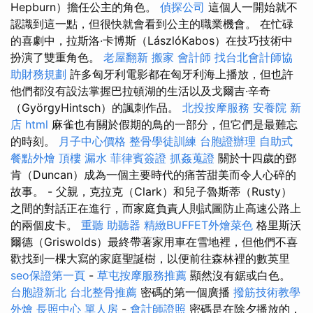
Hepburn）擔任公主的角色。
偵探公司
這個人一開始就不
認識到這一點，但很快就會看到公主的職業機會。 在忙碌
的喜劇中，拉斯洛·卡博斯（LászlóKabos）在技巧技術中
扮演了雙重角色。
老屋翻新
搬家
會計師
找台北會計師協
助財務規劃
許多匈牙利電影都在匈牙利海上播放，但也許
他們都沒有設法掌握巴拉頓湖的生活以及戈爾吉·辛奇
（GyörgyHintsch）的諷刺作品。
北投按摩服務
安養院 新
店
html
麻雀也有關於假期的鳥的一部分，但它們是最難忘
的時刻。
月子中心價格
整骨學徒訓練
台胞證辦理
自助式
餐點外燴
頂樓 漏水
菲律賓簽證
抓姦蒐證
關於十四歲的鄧
肯（Duncan）成為一個主要時代的痛苦甜美而令人心碎的
故事。 - 父親，克拉克（Clark）和兒子魯斯蒂（Rusty）
之間的對話正在進行，而家庭負責人則試圖防止高速公路上
的兩個皮卡。
重聽 助聽器
精緻BUFFET外燴菜色
格里斯沃
爾德（Griswolds）最終帶著家用車在雪地裡，但他們不喜
歡找到一棵大寫的家庭聖誕樹，以便前往森林裡的數英里
seo保證第一頁
-
草屯按摩服務推薦
顯然沒有鋸或白色。
台胞證新北
台北整骨推薦
密碼的第一個廣播
撥筋技術教學
外燴
長照中心 單人房
-
會計師證照
密碼是在除夕播放的，