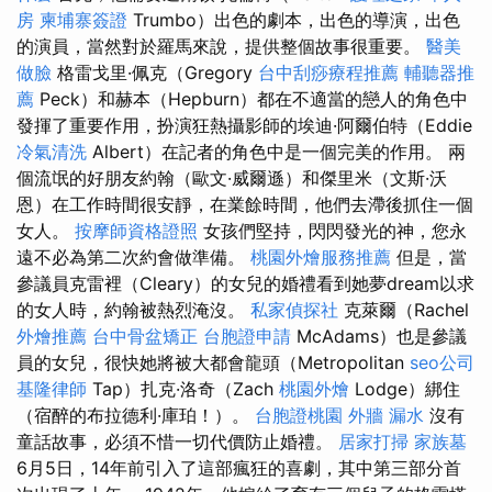
房
柬埔寨簽證
Trumbo）出色的劇本，出色的導演，出色
的演員，當然對於羅馬來說，提供整個故事很重要。
醫美
做臉
格雷戈里·佩克（Gregory
台中刮痧療程推薦
輔聽器推
薦
Peck）和赫本（Hepburn）都在不適當的戀人的角色中
發揮了重要作用，扮演狂熱攝影師的埃迪·阿爾伯特（Eddie
冷氣清洗
Albert）在記者的角色中是一個完美的作用。 兩
個流氓的好朋友約翰（歐文·威爾遜）和傑里米（文斯·沃
恩）在工作時間很安靜，在業餘時間，他們去滯後抓住一個
女人。
按摩師資格證照
女孩們堅持，閃閃發光的神，您永
遠不必為第二次約會做準備。
桃園外燴服務推薦
但是，當
參議員克雷裡（Cleary）的女兒的婚禮看到她夢dream以求
的女人時，約翰被熱烈淹沒。
私家偵探社
克萊爾（Rachel
外燴推薦
台中骨盆矯正
台胞證申請
McAdams）也是參議
員的女兒，很快她將被大都會龍頭（Metropolitan
seo公司
基隆律師
Tap）扎克·洛奇（Zach
桃園外燴
Lodge）綁住
（宿醉的布拉德利·庫珀！）。
台胞證桃園
外牆 漏水
沒有
童話故事，必須不惜一切代價防止婚禮。
居家打掃
家族墓
6月5日，14年前引入了這部瘋狂的喜劇，其中第三部分首