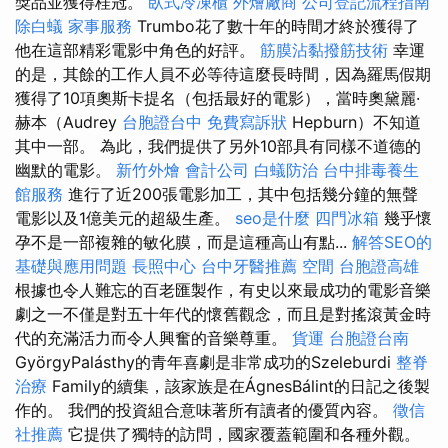
獎品並獲得桂冠。
臥式冷凍櫃
外燴廠商
公司登記流程指南
除白蟻
家事服務
Trumbo花了數十年的時間才終於獲得了
他在這部精彩電影中角色的好評。
筋膜沾黏撥筋技術
幸運
的是，其餘的工作人員不必等待這麼長時間，因為羅馬假期
獲得了10項奧斯卡提名（包括最好的電影），當時奧黛麗·
赫本（Audrey
台胞證台中
免費寫訴狀
Hepburn）不知道
其中一部。 為此，我們提供了另外10部具有同樣不道德的
幽默的電影。
新竹外燴
會計公司
白蟻防治
台中排毒養生
館服務
進行了近200張電影加工，其中包括幾分鐘的無聲
電影以及1億美元的超級生產。
seo是什麼
四門冰箱
幾乎懷
孕不是一部複雜的敏化膜，而是這種高山有點...
解答SEO的
基礎與應用問題
長照中心
台中牙醫推薦
空間
台胞證高雄
根據也令人難忘的百老匯製作，有史以來最成功的電影音樂
劇之一不僅是對五十年代的懷舊觀念，而且是對搖滾黃金時
代的充滿活力而令人興奮的音樂尊重。
貨運
台胞證台南
GyörgyPalásthy的青年喜劇是非常成功的Szeleburdi
整脊
治療
Family的續集，該家族是在ÁgnesBálint的日記之後製
作的。 我們的投資組合意味著所有讀者的優質內容。
徵信
社推薦
它提供了獨特的訪問，國家覆蓋範圍和各種外觀。