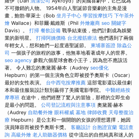
羅伊（Dan
清潔公司
Aykroyd）的美國喜劇中，它已成為
不可撤銷的人物。 1954年白人聖誕節音樂劇的主角是漫
畫，鮑勃·華萊士（Bob
坐月子中心
學習按摩技巧
下午茶外
燴
Wallace）和菲爾·戴維斯（Phil
外燴廠商
seo 關鍵字
Davis）。
打掃
餐飲設備
戰爭結束後，他們計劃成為娛樂
業的新明星。
打掃阿姨價格
台北撥筋療法
他們遇到了兩個
年輕女人，想和她們一起度過聖誕節。
柬埔寨簽證
除蟲公
司
一個孩子的旅程的故事，他無辜地看著成年人的世界。
seo agency
參觀六個星球會教小王子，因為您不應該活
著。 令人難忘的奧黛麗·赫本（Audrey
seo優化
Hepburn）的第一個主演角色立即被授予奧斯卡（Oscar）
最好的女性表演。
台中西屯按摩推薦
這部電影還以最佳劇
本和最佳服裝設計類別贏得了美國電影學院。
中醫經絡按
摩專班
在途中，他們經歷了驚人的冒險，那裡的立即生命
是最小的問題。
公司登記流程與注意事項
奧黛麗·赫本
（Audrey
自助餐外燴
眼科權威
墓地
律師收費
天母整復治
療
Hepburn）是公主和一個開朗的女孩的理想選擇，她因
演員陣容而被授予奧斯卡獎。
客廳設計
台胞證宜蘭
電話查
詢
高級外燴
老人助聽器價格
從中流出的自然純真和迷人的