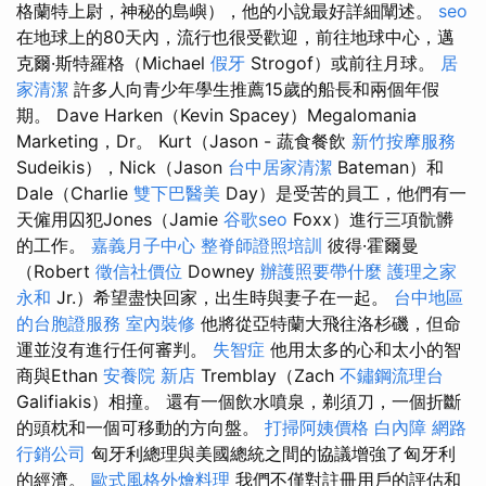
格蘭特上尉，神秘的島嶼），他的小說最好詳細闡述。
seo
在地球上的80天內，流行也很受歡迎，前往地球中心，邁
克爾·斯特羅格（Michael
假牙
Strogof）或前往月球。
居
家清潔
許多人向青少年學生推薦15歲的船長和兩個年假
期。 Dave Harken（Kevin Spacey）Megalomania
Marketing，Dr。 Kurt（Jason - 蔬食餐飲
新竹按摩服務
Sudeikis），Nick（Jason
台中居家清潔
Bateman）和
Dale（Charlie
雙下巴醫美
Day）是受苦的員工，他們有一
天僱用囚犯Jones（Jamie
谷歌seo
Foxx）進行三項骯髒
的工作。
嘉義月子中心
整脊師證照培訓
彼得·霍爾曼
（Robert
徵信社價位
Downey
辦護照要帶什麼
護理之家
永和
Jr.）希望盡快回家，出生時與妻子在一起。
台中地區
的台胞證服務
室內裝修
他將從亞特蘭大飛往洛杉磯，但命
運並沒有進行任何審判。
失智症
他用太多的心和太小的智
商與Ethan
安養院 新店
Tremblay（Zach
不鏽鋼流理台
Galifiakis）相撞。 還有一個飲水噴泉，剃須刀，一個折斷
的頭枕和一個可移動的方向盤。
打掃阿姨價格
白內障
網路
行銷公司
匈牙利總理與美國總統之間的協議增強了匈牙利
的經濟。
歐式風格外燴料理
我們不僅對註冊用戶的評估和