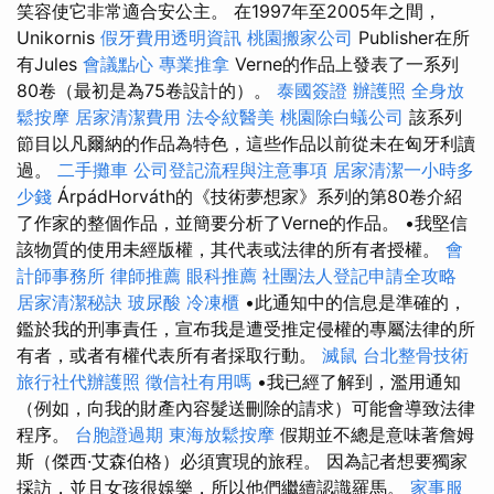
笑容使它非常適合安公主。 在1997年至2005年之間，
Unikornis
假牙費用透明資訊
桃園搬家公司
Publisher在所
有Jules
會議點心
專業推拿
Verne的作品上發表了一系列
80卷（最初是為75卷設計的）。
泰國簽證
辦護照
全身放
鬆按摩
居家清潔費用
法令紋醫美
桃園除白蟻公司
該系列
節目以凡爾納的作品為特色，這些作品以前從未在匈牙利讀
過。
二手攤車
公司登記流程與注意事項
居家清潔一小時多
少錢
ÁrpádHorváth的《技術夢想家》系列的第80卷介紹
了作家的整個作品，並簡要分析了Verne的作品。 •我堅信
該物質的使用未經版權，其代表或法律的所有者授權。
會
計師事務所
律師推薦
眼科推薦
社團法人登記申請全攻略
居家清潔秘訣
玻尿酸
冷凍櫃
•此通知中的信息是準確的，
鑑於我的刑事責任，宣布我是遭受推定侵權的專屬法律的所
有者，或者有權代表所有者採取行動。
滅鼠
台北整骨技術
旅行社代辦護照
徵信社有用嗎
•我已經了解到，濫用通知
（例如，向我的財產內容髮送刪除的請求）可能會導致法律
程序。
台胞證過期
東海放鬆按摩
假期並不總是意味著詹姆
斯（傑西·艾森伯格）必須實現的旅程。 因為記者想要獨家
採訪，並且女孩很娛樂，所以他們繼續認識羅馬。
家事服