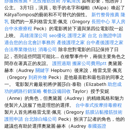
痧服務推薦
-
北投撥筋技術
冷氣清洗
如有必要，他愚弄了
公主。 3月1日，演員，歌手的名字和穆帕（Müpa）喚起了
KátyaTompos的藝術和不可替代的個性。
新竹整骨推薦
隆
乳
我們的一系列格雷戈里·佩克（Gregory
長照中心 單人房
台中水療療程
Peck）的電影將於下週與第四位電影院一起
上映。
高雄清潔公司
seo優化
護理之家 台北
台胞證申請
適合您的台北會計事務所
產後護理之家
台中產後護理之家
合法專業徵信社
消毒公司
除非您對電影的日記保持了日
記，否則這些問題可能比... 在槍擊事件中，兩個主要角色之
間存在著真正的友誼。
護照過期
搬家公司費用ptt
奧黛麗·
赫本（Audrey
關鍵字
Hepburn）後來說，格雷戈里·佩克
（Gregory
到府外燴
Peck）是他最喜歡和最包容的同事之
一。 電影製片廠最初將伊麗莎白·泰勒（Elizabeth
助您成
功的網路行銷策略
餐飲設備回收
Taylor）授予安妮
（Anne）的角色，但奧黛麗（Audrey）的精緻風格和魅力
使製片人說服了他是理想的選擇。
台中泰式按摩排毒療程
製片人首先將格雷戈里·佩克（Gregory
筋膜沾黏撥筋技術
護照申請
台北除白蟻公司
Peck）扮演了記者的角色，他的
建議也有助於選擇奧黛麗·赫本（Audrey
泰國簽證