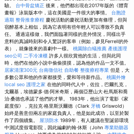
驗。
台中骨盆矯正
後來，他們都出現在2017年版的《體育
畫報》泳裝版本中，這在美國是一件很大的事情。
台胞證
過期
整骨推拿療程
慶祝活動的慶祝活動更加有條理，但與
宿醉基本上相似，因為它表明有些年輕人可以導致不負責
任。 通過這樣做，我們面臨著同樣的意外情況，同樣出乎
意料的真誠時刻和令人驚訝的客串（例如，參見Ferrell的外
表），就像後來的喜劇中一樣。
桃園除白蟻推薦
產後護理
seo公司
二手冷凍櫃
許多人很欣賞他的生活，但與此同
時，他們在他的小說中偷偷摸摸，認為他的作品一文不值。
居家清潔300元
台南徵信社
自助餐
整復療程專業
但是，大
多數公眾和他的作家都接受，愛和等待新作品。
桃園外燴
local seo
護理之家
在他的同時代人中，佐拉，巴爾扎克，
戈爾基，埃德蒙多·德·阿米奇斯，兩個亞歷山大·杜馬斯和喬
治·桑德也承認了他們的才華。 1983年，他出演了電影《家
庭度假》，克拉克·格里斯沃爾德（Clark
牙橋
Griswold）
始終是善意但兩左的家庭負責人，他是如此成功，以至於製
作了四個續集。
屋頂防水
1989年，有人建議在聖誕節環境
中測試度假電影院，因此編劇約翰·休斯（John
專業助聽器