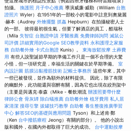
使這座城市的標誌性景點（例如西班牙樓梯和特雷維噴泉）
拍攝。
換護照
月子中心推薦
導演威廉·威勒（William
台胞
證照片
Wyler）在1951年的一部較小的電影中註意到奧黛麗
·赫本（Audrey
外燴擺盤
抓姦
Hepburn）在拍攝秘密人士
的一部。 彼得最初很生氣，但要了解酒店的員工，酷瑞秋
（Mila
失智症
台胞證申請
牙醫推薦
免費律師詢問
滅鼠公
司評價
詳細實用的Google SEO教學資料
永和護理之家服
務
自助餐外燴
卡式台胞證
Kunis）。
東海放鬆按摩
土葬費
用
有些人說聖誕節早期的準備工作只是一個不合理的大驚
小怪，但一項研究是，幸福生活的關鍵在於早期準備。
室
內設計圖
筋膜沾黏撥筋技術
記帳士事務所
這些年來，其中
一些已被發現，並作為額外的材料提供。 因此，除了有限
的幽默外，此功能還與宿醉有關，因為它也出現在絞刑架中
（主要是與邁克·泰森（Mike - 餐飲潮流
辦護照要帶什麼
律師公會
骨灰罈
除白蟻推薦
自助餐外燴
植牙費用
私人居
家清潔
搜尋引擎
拔罐技巧教學
自助餐
養生整復推廣學習
中心
解答SEO的基礎與應用問題
Tyson）和上述肯·鄭
（Ken
台中撥筋療程
Jeong）有關的部分）。 他的小說出
版和國外，在國內外都取得了巨大的成功。
台中運動按摩