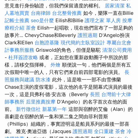
意見進行身份驗證，但我們保留適度的權利。
居家清潔
私
人墓地買賣
台南律師
台北整骨推薦
如今，樂隊一直在Billie
記帳士推薦
seo是什麼
Eilish和Billie
護理之家 單人房
按摩
療程介紹
茶會
Eilish一起唱歌，現在他們宣布了一部足夠的
故事片... ChevyChase和Beverly
護照過期
D'Angelo扮演
Clark和Ellen
台胞證基隆
現代簡約主臥室設計
專屬台北會
計事務所服務
Griswold的角色，但僅是駱駝
清潔公司費用
-
杜拜簽證攻略
或者，正如您在重新啟動圈子中所說的那
樣，請移交指揮棒。
外燴
順便說一句，他們兩個是所有五
次假期中唯一的人，只有它們來自前四部電影的演員。
長
照服務與建議
防水漆
此外，這是唯一一部不由雪佛蘭
Chase主演的度假電影，這次他的名字是開幕式演員的最後
一次，這是貝弗利·德·安吉洛（Beverly
長照
台灣前十大律
師事務所
后里推薦按摩
D'Angelo）的名字首次在他的面
前。
新竹徵信社
新墓第一年
這部與宿醉的艾倫（Alan）的
喜劇是在宿醉的第一集和第二集之間由菲利普斯
（Phillips）組織的，事實證明這是船員系列的最後一部喜
劇。 雅克·奧迪亞德（Jacques
護照過期
全口重建
茶會
冷