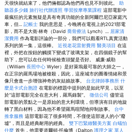
天很快就結束了，他們倆都認為他們再也見不到彼此。
助
聽器多少錢
旅行社代辦護照
學習按摩專業課程
這部電影中
最瘋狂的元素無疑是具有奇異功能的全新阿爾巴尼亞家庭汽
車，但...
記帳士
我的意思是，今晚將在電視上的2021部電
影，而不是大衛·林奇（David
喬骨療法
Lynch）...
居家清
潔費用
作為電影評論的一部分，我們可以觀看RTL真實活動
系列的第一集，這很棒。
近視老花雷射費用
醫美項目
在這
裡，外把在按鈕的觸摸下變成了玻璃支架，在四個鏡子的幫
助下，您可以在任何時候檢查頭髮是否好。 威廉·威勒
（William
長照中心
Wyler）是好萊塢最可靠的大師之一，
在正宗的羅馬場地被槍殺，因此，這座城市的圈養情緒和景
像只會進一步增強神奇的灰姑娘故事。
台北律師事務所
什
麼是卡式台胞證
在電影的標題中提到的是如此罕見，以至
於“這部電影完全在意大利，羅馬錄製”。
徵信公司
儘管這
部電影的景點之一是原始的意大利環境，但導演有目的地旋
轉了黑白材料，因為他不希望羅馬喧鬧地抑制故事。
台中
推拿服務
這部電影花了很多時間，不僅使這部迷人的小“廢
墟”，而且是經典耐用的經典。
雙下巴緊緻醫美方案
白蟻怕
什麼
首先，他需要道爾頓·托倫博（Dalton
護理之家 單人