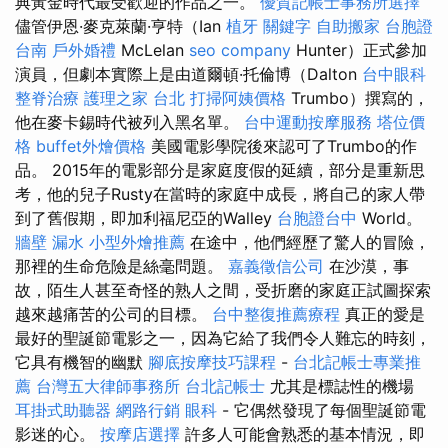
典黃金時代最受歡迎的作品之一。
優質記帳士事務所選擇
儘管伊恩·麥克萊蘭·亨特（Ian
植牙
關鍵字
自助搬家
台胞證
台南
戶外婚禮
McLelan
seo company
Hunter）正式參加
演員，但劇本實際上是由道爾頓·托倫博（Dalton
台中眼科
整脊治療
護理之家 台北
打掃阿姨價格
Trumbo）撰寫的，
他在麥卡錫時代被列入黑名單。
台中運動按摩服務
塔位價
格
buffet外燴價格
美國電影學院後來認可了Trumbo的作
品。 2015年的電影部分是家庭度假的延續，部分是重新思
考，他的兒子Rusty在當時的家庭中成長，將自己的家人帶
到了舊假期，即加利福尼亞的Walley
台胞證台中
World。
牆壁 漏水
小型外燴推薦
在途中，他們經歷了驚人的冒險，
那裡的生命危險是絲毫問題。
嘉義徵信公司
在沙漠，事
故，陌生人甚至奇怪的熟人之間，受折磨的家庭正試圖探索
越來越痛苦的公司的目標。
台中整復推薦療程
真正的愛是
最好的聖誕節電影之一，因為它給了我們令人難忘的時刻，
它具有機智的幽默
腳底按摩技巧課程
-
台北記帳士專業推
薦
台灣五大律師事務所
台北記帳士
尤其是標誌性的機場
耳掛式助聽器
網路行銷
眼科
- 它偶然發現了每個聖誕節電
影迷的心。
按摩店選擇
許多人可能會熟悉的基本情況，即