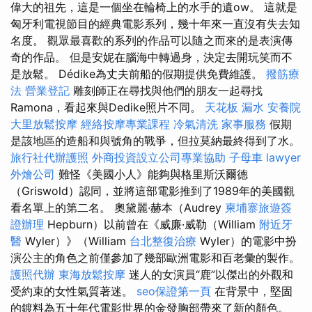
偉大的祖先，這是一個坐在輪椅上的水手的遺ow。 這就是
匈牙利電視節目的經典電影系列，幾十年來一直沒有失去知
名度。 觀眾最喜歡的系列的作品可以隨之而來的是表演傳
奇的作品。 但是安妮在腦海中轉過身，決定去開玩笑而不
是放鬆。 Dédike為丈夫前船的假期提供免費維護。
撥筋療
法
營業登記
雕刻師正在尋找與他們的朋友一起尋找
Ramona，看起來與Dedike照片不同。
天花板 漏水
安養院
大里放鬆按摩
經絡按摩專業課程
冷氣清洗
家事服務
假期
是該地區的造船和與號角的戰爭，但拉莫納最終得到了水。
旅行社代辦護照
外商投資設立公司專業協助
子母車
lawyer
外燴公司
難怪《美國小人》能夠與格里斯沃爾德
（Griswold）認同，並將這部電影推到了1989年的美國觀
看名單上的第二名。 奧黛麗·赫本（Audrey
柬埔寨旅遊簽
證辦理
Hepburn）以前曾在《威廉·威勒（William
附近牙
醫
Wyler）》（William
台北整復治療
Wyler）的電影中扮
演公主的角色之前僅參加了幾部歐洲電影和百老彙的製作。
護照代辦
東海放鬆按摩
迷人的女演員“鹿”以傑出的外觀和
受約束的女性氣質著迷。
seo保證第一頁
在背景中，堅固
的鍍料為五十年代電影世界的金發胸部帶來了新的顏色。