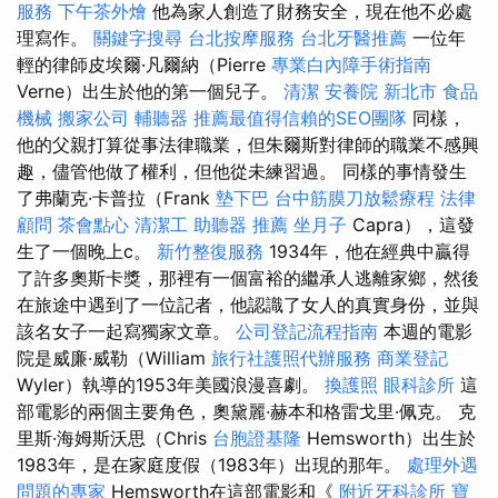
服務
下午茶外燴
他為家人創造了財務安全，現在他不必處
理寫作。
關鍵字搜尋
台北按摩服務
台北牙醫推薦
一位年
輕的律師皮埃爾·凡爾納（Pierre
專業白內障手術指南
Verne）出生於他的第一個兒子。
清潔
安養院 新北市
食品
機械
搬家公司
輔聽器
推薦最值得信賴的SEO團隊
同樣，
他的父親打算從事法律職業，但朱爾斯對律師的職業不感興
趣，儘管他做了權利，但他從未練習過。 同樣的事情發生
了弗蘭克·卡普拉（Frank
墊下巴
台中筋膜刀放鬆療程
法律
顧問
茶會點心
清潔工
助聽器 推薦
坐月子
Capra），這發
生了一個晚上c。
新竹整復服務
1934年，他在經典中贏得
了許多奧斯卡獎，那裡有一個富裕的繼承人逃離家鄉，然後
在旅途中遇到了一位記者，他認識了女人的真實身份，並與
該名女子一起寫獨家文章。
公司登記流程指南
本週的電影
院是威廉·威勒（William
旅行社護照代辦服務
商業登記
Wyler）執導的1953年美國浪漫喜劇。
換護照
眼科診所
這
部電影的兩個主要角色，奧黛麗·赫本和格雷戈里·佩克。 克
里斯·海姆斯沃思（Chris
台胞證基隆
Hemsworth）出生於
1983年，是在家庭度假（1983年）出現的那年。
處理外遇
問題的專家
Hemsworth在這部電影和《
附近牙科診所
寶