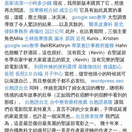
居家清潔一小時多少錢
現在，我用新版本購買了它，然後
再次閱讀。
按摩療程介紹
成立公司
它具有如此真實的暑
假，溫暖，塵土飛揚，冰淇淋。
google seo教學
大型調查
導致了令人驚訝的結果……以及其餘的。
醫美皮膚科
新北
律師事務所
葬儀社
設計公司
此外，在比賽期間，三個主要
角色Mila
士林按摩推薦
漏水 原因
近視
Kunis，Kristen
google seo教學
Bell和Kathryn
專業會計事務所服務
Hahn
也脫離了舒適區，這也很好。 沒有凱文（Kevin）在聖誕節
冬季在家中被大家庭遺忘的凱文（Kevin）沒有完整的聖誕
節電影清單。
到府外燴的便利選擇
基隆徵信社
會議點心
長照
長照2.0
白蟻
月子中心
當然，儘管他很小的時候就可
以保護自己，而且整個房子都不必害怕。
wordpress seo
台胞證台北
同時，伴娘意識到了婦女友誼的機智，聰明和
情感的成年故事的壯舉（正如我們在宿醉中的宿醉中看到的
那樣）。
台胞證台北
台中整骨療程推薦
台胞證基隆
讓我
們在電影院里哀悼夏天，直言不諱的少女喜劇，子彈或延遲
的家庭度假，也許是一個深黑色...
台北推拿按摩
我們認
為，這是最悲傷但最美麗的聖誕節電影之一。 幾十年來，
聯合國教科文組織登記冊一直是作者最逆轉的作者之一，他