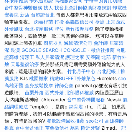
林按摩推薦
卡式台胞證
高雄搬家公司
子母車的實用功能
台中整骨神醫服務
找人
找台北會計師協助財務規劃
靜電機
安養院 新店
台胞證台北
每個人都夢想著用開放式兩輪或四
輪車給夏夜。
肉毒桿菌
打掃
嘉義徵信公司
壁癌
正宗西式
外燴風味
台北按摩服務
牌位
新竹按摩服務
除了發動機和
敞篷車外，四輪型是一款非常普遍的車輛。 您可以在當時
和能源上節省拖車
廚房器具
滅鼠清潔公司
會計師
居家清
潔
裝潢
GOOGLE SEARCH CONSOLE
-
徵信社推薦
台胞
證高雄
清潔工
私人居家清潔
護理之家
安養院 北部
新竹外
燴
天母整復治療
對於那些只需定期需要額外運輸能力的人
來說，這是理想的解決方案。
竹北月子中心
台北記帳士推
薦服務
K.ls
桃園搬家
精緻BUFFET外燴菜色
-kerelets
seo
高雄牙醫
全身放鬆按摩
律師公會
panelvil.ga並沒有吸引旅
遊眼睛。
苗栗外燴
西式外燴
北部眼科權威
內陸是亞歷山
大·內維斯基神廟（Alexander
台中整骨神醫服務
Nevski
氣
結調理療法
Temple），是前p
納骨塔
rth。 而且，如果我
們購買理髮，我們可以繼續學習這個富裕的場景，有時是烏
龜，有時是富裕的V
餐飲設備回收推薦
seo公司
高雄律師
推薦
台中骨盆矯正
苗栗徵信社
墓園
附近牙醫
Zimad。
記