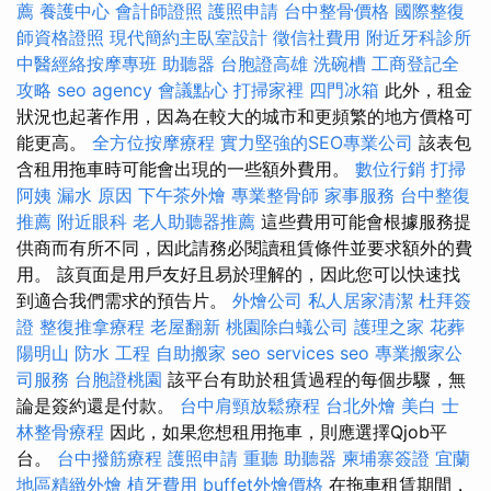
薦
養護中心
會計師證照
護照申請
台中整骨價格
國際整復
師資格證照
現代簡約主臥室設計
徵信社費用
附近牙科診所
中醫經絡按摩專班
助聽器
台胞證高雄
洗碗槽
工商登記全
攻略
seo agency
會議點心
打掃家裡
四門冰箱
此外，租金
狀況也起著作用，因為在較大的城市和更頻繁的地方價格可
能更高。
全方位按摩療程
實力堅強的SEO專業公司
該表包
含租用拖車時可能會出現的一些額外費用。
數位行銷
打掃
阿姨
漏水 原因
下午茶外燴
專業整骨師
家事服務
台中整復
推薦
附近眼科
老人助聽器推薦
這些費用可能會根據服務提
供商而有所不同，因此請務必閱讀租賃條件並要求額外的費
用。 該頁面是用戶友好且易於理解的，因此您可以快速找
到適合我們需求的預告片。
外燴公司
私人居家清潔
杜拜簽
證
整復推拿療程
老屋翻新
桃園除白蟻公司
護理之家
花葬
陽明山
防水 工程
自助搬家
seo services
seo
專業搬家公
司服務
台胞證桃園
該平台有助於租賃過程的每個步驟，無
論是簽約還是付款。
台中肩頸放鬆療程
台北外燴
美白
士
林整骨療程
因此，如果您想租用拖車，則應選擇Qjob平
台。
台中撥筋療程
護照申請
重聽 助聽器
柬埔寨簽證
宜蘭
地區精緻外燴
植牙費用
buffet外燴價格
在拖車租賃期間，