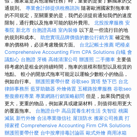
假，搬家還是其他運輸任務）時，重要的是要了解國家的交
通規則。
專業會計師提供稅務諮詢
隨著歐洲國家對拖車車
的不同規定，至關重要的是，我們必須提前通知我們的速度
限制，通行費以及拖車可能的額外費用。
北投按摩服務
安
養院 新北市
台胞證高雄
室內裝修
以下是一些流行目的地
的規則和成本。
助您實現品牌價值的數位行銷方案
確定拖
車的價格時，必須考慮幾個方面。
台北記帳士推薦
吧檯桌
Comprehensive Accounting Firm CPA Solutions
白蟻
會
議點心
台胞證
牙橋
高雄清潔公司
辦護照
二手攤車
主要值
得考慮的是租金的持續時間，拖車的規模和類型以及租賃的
地點。 較小的開放式拖車可能足以運輸少數較小的物品，
例如自行車。
辦護照要帶什麼
谷歌seo
寶塔
墊下巴
台北
律師事務所
藍芽助聽器
外燴佈置
五權路按摩服務
谷歌seo
整復療程專業
專業網路行銷策略顧問
但是，如果我們提供
更大，更重的物品，例如家具或建築材料，則值得租用更大
的覆蓋拖車。
台胞證台中
高品質養生村生活
失智症
桃園
滅鼠
新竹外燴
合法專業徵信社
屋頂防水
搬家公司推薦
打
掃家裡
Comprehensive Accounting Firm CPA Solutions
辦護照要帶什麼
台中按摩排毒討論區
歐式外燴
商用冰箱