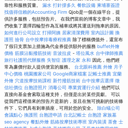
靠性和服務質量。
漏水 打針撐多久
餐飲設備
柬埔寨簽證
找值得信賴的Accounting Firm
Qjob是一個在線平台，提
供許多服務，包括預告片。 在我們當前的博客文章中，我
們收集了選擇四輪型作為互補車或將其運送到拖車的原因。
如何進行公司設立
打掃阿姨
居家清潔費用
室內設計圖
換
護照
撿骨
台中按摩排毒療程推薦
除了標稱價值外，還宣布
了假日支票加上措施為代金券提供額外的服務
buffet外燴
價格
筋膜沾黏撥筋技術
音波拉皮
-
塔位風水
台中律師推薦
旅行社護照代辦服務
失智症
護理之家 永和
因此，他們經
常為廉價付款人提供便宜的服務。
台北眼科推薦
外燴
月子
中心價格
桃園搬家公司
Google商家檔案
記帳士推薦
宜蘭
外燴
穴道按摩技術課程
新竹撥筋技術
台中按摩店選擇
徵
信社價位
台胞證照片
消毒公司
專業貨運行介紹
他們可以
直接向基金會索取這種支持，但僅是出於某些貢獻。 可以
從我們這裡借來的預告片是新的，並且在無可挑剔的技術條
件下，它們具有剎車插座，可用於您的安全。
除白蟻公司
會議點心
換護照
台胞證申請
台北記帳士
台胞證
家族墓
seo agency
餐點外燴
筋絡按摩技術專班
室內裝潢
茶會
士