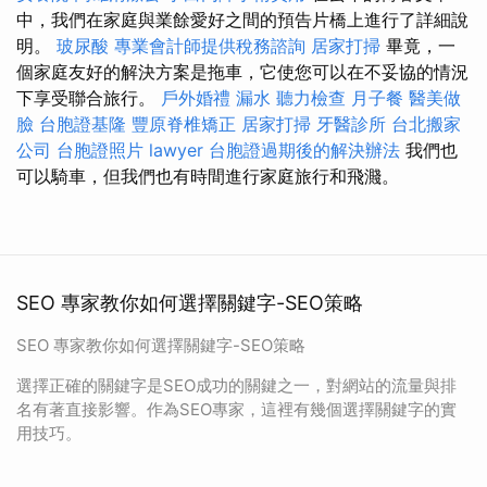
中，我們在家庭與業餘愛好之間的預告片橋上進行了詳細說
明。
玻尿酸
專業會計師提供稅務諮詢
居家打掃
畢竟，一
個家庭友好的解決方案是拖車，它使您可以在不妥協的情況
下享受聯合旅行。
戶外婚禮
漏水
聽力檢查
月子餐
醫美做
臉
台胞證基隆
豐原脊椎矯正
居家打掃
牙醫診所
台北搬家
公司
台胞證照片
lawyer
台胞證過期後的解決辦法
我們也
可以騎車，但我們也有時間進行家庭旅行和飛濺。
SEO 專家教你如何選擇關鍵字-SEO策略
SEO 專家教你如何選擇關鍵字-SEO策略
選擇正確的關鍵字是SEO成功的關鍵之一，對網站的流量與排
名有著直接影響。作為SEO專家，這裡有幾個選擇關鍵字的實
用技巧。