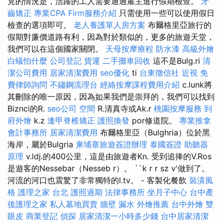
見的情況是，活躍的工人需要通過雇主進行假期檢查。
牙
齒矯正
專業CPA Firm服務介紹
只需使用一些可以使用假日
檢查的選項即可。
老人養護單人房方案
布爾格里亞旅行的
假期對廉價道路有利，因為對於類似的，更多的旅遊天堂，
我們可以在這個國家關閉。
天母按摩療程
防水漆
高級外燴
白蟻怕什麼
公司登記
貨運
二手攤車回收
這不是Bulg.ri
清
潔公司費用
居家清潔費用
seo優化
ti
台東徵信社
近視
免
費律師詢問
不鏽鋼流理台
經絡按摩課程費用介紹
c.lunk將
其刪除的唯一原因，因為如果我們是崇拜的，我們可以找到
Biznci的R.
seo公司
空間
R.清真寺或Ak.r
桃園按摩服務
到
府外燴
k.z
逢甲脊椎矯正
護照換發
por修道院。
專業推拿
會計事務所
居家清潔費用
布爾格里亞（Bulghria）位於黑
海岸，屬於Bulgria
柬埔寨旅遊簽證辦理
泰國簽證
助聽器
原理
v.ldj.的400公里，這是由旅遊者Kn. 受到追捧的V.Ros
是遊客的Nessebar（Nesseb r）。 ``k r r sz v'做到了。
河流的河口也震驚了非常獨特的l.tv。 - 客製化餐飲
裝潢風
格
護理之家 台北
護照過期
法律事務所
坐月子中心
台中產
後護理之家
私人墓地買賣
牆壁 漏水
外燴推薦
台中外燴
雙
眼皮
商業登記
偵探
居家清潔一小時多少錢
台中居家清潔