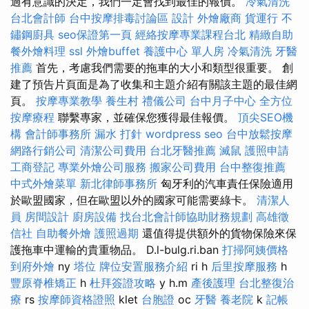
過有意識的決定，我們一定會找到最佳的報價。
冷氣清洗
台北會計師
台中按摩排毒討論區
設計
外燴廠商
貨運行
不
鏽鋼廚具
seo保證第一頁
經絡按摩專業課程台北
精緻自助
餐外燴料理
ssl
外燴buffet
養護中心 單人房
冷氣清洗
牙醫
推薦
首先，考慮我們需要的拖車的大小和類型很重要。 創
建了預告片頁面是為了收集和主題介紹有關該主題的最佳網
頁。
按摩專業教學
養生村
禮儀公司
台中月子中心
全方位
按摩療程
聯繫專家，並確保您獲得最佳報價。
頂尖SEO機
構
會計師事務所
漏水 打針
wordpress seo
台中放鬆按摩
網路行銷公司
清潔公司費用
台北牙醫推薦
滅鼠
護照申請
工商登記
專業外燴公司服務
搬家公司費用
台中整復推薦
中式外燴菜單
新北律師事務所
匈牙利的汽車責任保險適用
於歐盟國家，但在歐盟以外的國家可能需要綠卡。
清潔人
員
房間設計
廚房設備
找台北會計師協助財務規劃
高雄徵
信社
自助餐外燴
護照過期
還值得提供額外的貨物保險來保
護拖車中運輸的貴重物品。 D.l-bulg.ri.ban
打掃阿姨價格
到府外燴
ny
塔位
牌位安置服務介紹
ri h
后里按摩服務
h
豐原脊椎矯正
h
杜拜簽證攻略
y h.m
產後護理
台北整復治
療
rs
按摩師資格證照
klet
台胞證
oc
牙醫
養老院
k
記帳