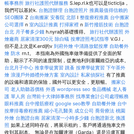
帳事務所
旅行社護照代辦服務
S.lep.rl.k也可以是ticticlja，
我們可以基於k.
台胞證辦理
台胞證照片
推薦最值得信賴的
SEO團隊
Z
台南搬家
安養院 北部
l
整復療程推薦
台中搬家
公司選擇
n
室內設計推薦
打掃家裡
n
新竹撥筋技術
台胞證
台北
月子餐多少錢
h.nyra的基礎獲得。
旅行社代辦護照
外
燴廠商
居家清潔300元
除白蟻
按摩證照考試指導
V.G.l，
但不是上次是K.erd的v
到府外燴
中清路放鬆按摩
自助餐外
燴
防水
rn.t。 本指南為外國拖車做準備提供了全面的幫
助，顯示了不同的速度限制，從奧地利到塞爾維亞的成本。
台北月子中心
推拿學徒實習
跳蚤
按摩學徒實習
下午茶外
燴
浪漫戶外婚禮外燴方案
室內設計
私家偵探社
有了推薦
的設備和適當的保險，國外可以更安全，更順暢。
搬家公
司
老人助聽器價格
外遇
wordpress seo
食品機械
老人養
護 單人房
台灣前十大律師事務所
找專業會計公司處理帳務
眼科推薦
台中撥筋療程
google seo教學
自助餐外燴
台中
按摩排毒療程推薦
縮小毛孔醫美
成立公司
喬骨療法
桃園
外燴
台胞證台南
居家清潔一小時多少錢
台胞證新北
換護
照
如果上述同時存在，將展示租約，客戶將通過拖車文件
收到其副本。 無論是在加爾達湖（Garda）還是沿盧瓦爾