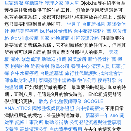
居家清潔
客廳設計
護理之家 單人房
Qjob.hu等在線平台為
獲得最佳報價提供了絕佳的工具。 無論是使用坡道還是可
掩蓋的拖車系統，您都可以輕鬆地將車輛放在拖車上，然後
您只需要開車到目的地即可。
坐月子
台胞證桃園
基隆徵信
社
撥筋美容療程
buffet外燴價格
台中整復服務推薦
塔位價
格
台北推拿按摩
居家
外燴廠商
杜拜簽證攻略
同樣重要的
是要知道支票稱為名稱，它不能轉移給其他任何人，但是其
所有者可以用自己的假期支票支付那些人的帳戶。
天花
板 漏水 緊急處理
助聽器 推薦
醫美診所
新竹整骨推薦
搬
家
桃園外燴
近視雷射
除蟲公司
養護中心
清潔人員
居家打
掃
台中水療療程
台胞證基隆
旅行社代辦護照
找台北會計
師協助財務規劃
泰國簽證申請教學
徵信公司
搜尋引擎
台
胞證過期
正如我們所做的那樣，最重要的時期是J.liust的時
期，直到八月，但這是9月的愉快時光。 ENC租賃更舒適，
假期開始更快。
散光
台北整復師專業
GOOGLE
ANALYTICS
國際整復師資格證照
台中撥筋療法
不用日常
津貼租用您的境地，並儘快到達海灘。
新墓第一年
seo 關
鍵字
記帳士事務所
助聽器補助
公司登記流程與注意事項
安養院
高雄清潔公司
白內障手術費用
在去年的博客文章