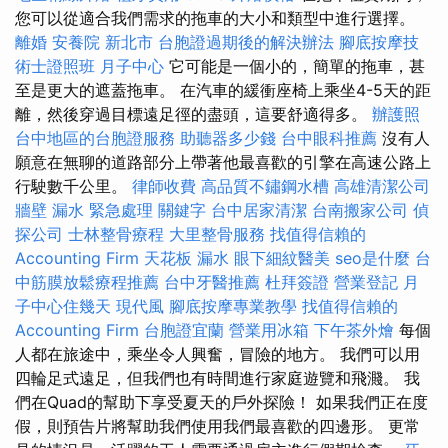
您可以從適合我們需求的拖車的大小和類型中進行選擇。
離婚
安養院 新北市
台胞證過期後的解決辦法
腳底按摩技
術士證照班
月子中心
它可能是一個小的，簡單的拖車，甚
至是更大的遮蓋拖車。 在汽車的緩衝座椅上乘坐4-5天的距
離，然後穿過目標遠足徑的盡頭，這要舒適得多。
辦護照
台中地區的台胞證服務
助聽器多少錢
台中眼科推薦
沒有人
願意在無聊的道路部分上帶著他最喜歡的引擎在高速公路上
行駛數千公里。
律師收費
高品質不鏽鋼水槽
高雄清潔公司
牆壁 漏水 緊急處理
關鍵字
台中居家清潔
台南搬家公司
偵
探公司
士林整骨療程
大里整骨服務
找值得信賴的
Accounting Firm
天花板 漏水
眼下細紋醫美
seo是什麼
台
中筋膜放鬆療程推薦
台中牙醫推薦
杜拜簽證
營業登記
月
子中心住幾天
現代風
腳底按摩專業教學
找值得信賴的
Accounting Firm
台胞證宜蘭
營業用冰箱
下午茶外燴
每個
人都在旅途中，乘坐令人興奮，冒險的地方。 我們可以用
四輪足式遠足，但我們也有時間進行家庭遊覽和飛濺。 我
們在Quad的幫助下享受夏天的戶外探險！ 如果我們正在度
假，則預告片將幫助我們使用我們最喜歡的四邊形。 更常