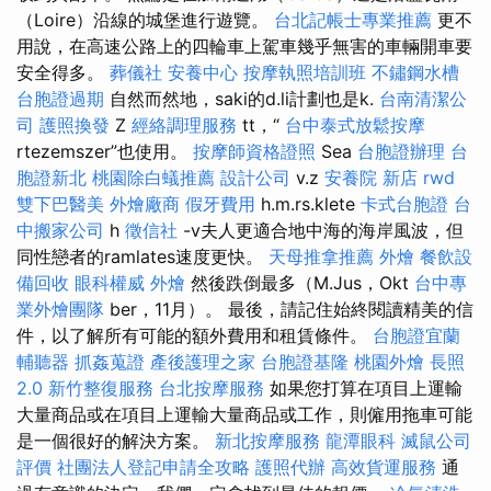
（Loire）沿線的城堡進行遊覽。
台北記帳士專業推薦
更不
用說，在高速公路上的四輪車上駕車幾乎無害的車輛開車要
安全得多。
葬儀社
安養中心
按摩執照培訓班
不鏽鋼水槽
台胞證過期
自然而然地，saki的d.li計劃也是k.
台南清潔公
司
護照換發
Z
經絡調理服務
tt，“
台中泰式放鬆按摩
rtezemszer”也使用。
按摩師資格證照
Sea
台胞證辦理
台
胞證新北
桃園除白蟻推薦
設計公司
v.z
安養院 新店
rwd
雙下巴醫美
外燴廠商
假牙費用
h.m.rs.klete
卡式台胞證
台
中搬家公司
h
徵信社
-v夫人更適合地中海的海岸風波，但
同性戀者的ramlates速度更快。
天母推拿推薦
外燴
餐飲設
備回收
眼科權威
外燴
然後跌倒最多（M.Jus，Okt
台中專
業外燴團隊
ber，11月）。 最後，請記住始終閱讀精美的信
件，以了解所有可能的額外費用和租賃條件。
台胞證宜蘭
輔聽器
抓姦蒐證
產後護理之家
台胞證基隆
桃園外燴
長照
2.0
新竹整復服務
台北按摩服務
如果您打算在項目上運輸
大量商品或在項目上運輸大量商品或工作，則僱用拖車可能
是一個很好的解決方案。
新北按摩服務
龍潭眼科
滅鼠公司
評價
社團法人登記申請全攻略
護照代辦
高效貨運服務
通