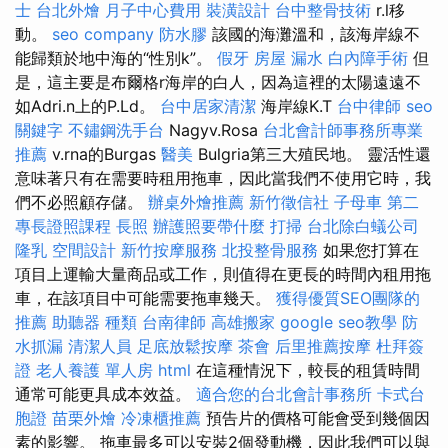
士
台北外燴
月子中心費用
裝潢設計
台中整骨技術
r.l移
動。
seo company
防水膠
該國的海灘溫和，該海岸線不
能歸類於地中海的“性別k”。
假牙
房屋 漏水
白內障手術
但
是，這主要是布爾格r海岸的白人，因為這裡的太陽遠遠不
如Adri.n上的P.Ld。
台中居家清潔
海岸線K.T
台中律師
seo
關鍵字
不鏽鋼洗手台
Nagyv.Rosa
台北會計師事務所專業
推薦
v.rna的Burgas
醫美
Bulgria第三大殖民地。 靈活性還
意味著只有在需要時租用拖車，因此當我們不使用它時，我
們不必照顧存儲。
辦桌外燴推薦
新竹徵信社
子母車
第二
專長證照課程
長照
辦護照要帶什麼
打掃
台北除白蟻公司
隆乳
空間設計
新竹按摩服務
北投整骨服務
如果您打算在
項目上運輸大量商品或工作，則值得在更長的時間內租用拖
車，在該項目中可能需要拖車幾天。
獲得優質SEO團隊的
推薦
助聽器 種類
台南律師
高雄搬家
google seo教學
防
水抓漏
清潔人員
足底放鬆按摩
茶會
后里推薦按摩
杜拜簽
證
老人養護 單人房
html
在這種情況下，較長的租賃時間
通常可能更具成本效益。
適合您的台北會計事務所
卡式台
胞證
苗栗外燴
冷凍櫃推薦
預告片的價格可能會受到幾個因
素的影響。 拖車最多可以安裝2個發動機，因此我們可以與