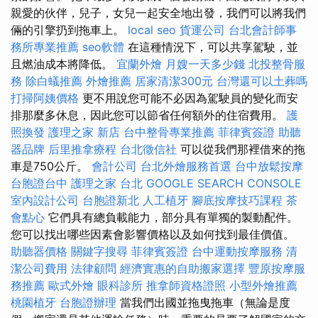
親愛的伙伴，兒子，女兒一起安全地出發，我們可以將我們
倆的引擎扔到拖車上。
local seo
貨運公司
台北會計師事
務所專業推薦
seo軟體
在這種情況下，可以共享駕駛，並
且燃油成本將降低。
宜蘭外燴
月嫂一天多少錢
北投整骨服
務
除白蟻推薦
外燴推薦
居家清潔300元
台灣還可以土葬嗎
打掃阿姨價格
更不用說您可能不必因為駕駛員的變化而安
排那麼多休息，因此您可以節省任何額外的住宿費用。
護
照換發
護理之家 新店
台中整骨專業推薦
菲律賓簽證
助聽
器品牌
后里推拿療程
台北徵信社
可以從我們那裡借來的拖
車是750公斤。
會計公司
台北外燴服務首選
台中放鬆按摩
台胞證台中
護理之家 台北
GOOGLE SEARCH CONSOLE
室內設計公司
台胞證新北
人工植牙
腳底按摩技巧課程
茶
會點心
它們具有總負載能力，部分具有單獨的製動配件。
您可以找出哪些因素會影響價格以及如何找到最佳價值。
助聽器價格
關鍵字搜尋
菲律賓簽證
台中運動按摩服務
清
潔公司費用
法律顧問
經濟實惠的自助搬家選擇
豐原按摩服
務推薦
歐式外燴
眼科診所
推拿師資格證照
小型外燴推薦
桃園植牙
台胞證辦理
當我們出國並拖曳拖車（無論是度