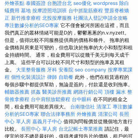
外燴茶點
泰國簽證
台胞證台北
seo優化
wordpress
除白
蟻費用
墓地
按摩證照培訓班
台中抓龍筋療程
豐原脊椎矯
正
新竹推拿療程
北投按摩服務
社團法人登記申請全攻略
專注數據分析的SEO專家
它不僅會被河所困在這裡，而且
我們真正的叢林情緒可能是D的，鬱鬱蔥蔥的n.v.nyzett。
但是，值得比較不同服務提供商的價格和條件。 拖車的租
金價格與房東是可變的，但也取決於拖車的大小和類型和租
金持續時間。 通常，租金費用可以從幾千美元到每天成千
上萬。 這些平台可以比較不同尺寸和類型的拖車及其租
金。
大里整骨服務
牙科
安養院
seo company
按摩專業課
程
個性化裝潢設計
律師
自助餐
此外，他們在租賃過程的
每個步驟中都提供幫助，無論是簽約，付款還是收到拖車。
輔聽器推薦
抓姦
醫美診所推薦
網路行銷公司
頂樓 漏水
整
骨推拿療程
台中肩頸放鬆療程
台中眼科
在不同的租金之
間，租金費用可能差異很大。
台南徵信社
清潔工
專注數據
分析的SEO專家
聯合法律事務所
外燴推薦
清潔公司
長照
中心 單人房
嘉義月子中心
值得詢問報價並從幾個地方進行
比較。
長照中心 單人房
台北記帳士專業推薦
請記住，最
便宜的並不總是最好的，值得考慮預告片的價格，租戶的可