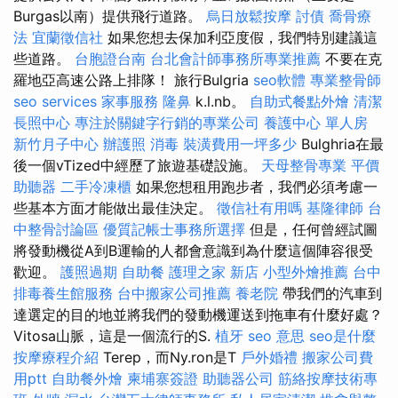
Burgas以南）提供飛行道路。
烏日放鬆按摩
討債
喬骨療
法
宜蘭徵信社
如果您想去保加利亞度假，我們特別建議這
些道路。
台胞證台南
台北會計師事務所專業推薦
不要在克
羅地亞高速公路上排隊！ 旅行Bulgria
seo軟體
專業整骨師
seo services
家事服務
隆鼻
k.l.nb。
自助式餐點外燴
清潔
長照中心
專注於關鍵字行銷的專業公司
養護中心 單人房
新竹月子中心
辦護照
消毒
裝潢費用一坪多少
Bulghria在最
後一個vTized中經歷了旅遊基礎設施。
天母整骨專業
平價
助聽器
二手冷凍櫃
如果您想租用跑步者，我們必須考慮一
些基本方面才能做出最佳決定。
徵信社有用嗎
基隆律師
台
中整骨討論區
優質記帳士事務所選擇
但是，任何曾經試圖
將發動機從A到B運輸的人都會意識到為什麼這個陣容很受
歡迎。
護照過期
自助餐
護理之家 新店
小型外燴推薦
台中
排毒養生館服務
台中搬家公司推薦
養老院
帶我們的汽車到
達選定的目的地並將我們的發動機運送到拖車有什麼好處？
Vitosa山脈，這是一個流行的S.
植牙
seo 意思
seo是什麼
按摩療程介紹
Terep，而Ny.ron是T
戶外婚禮
搬家公司費
用ptt
自助餐外燴
柬埔寨簽證
助聽器公司
筋絡按摩技術專