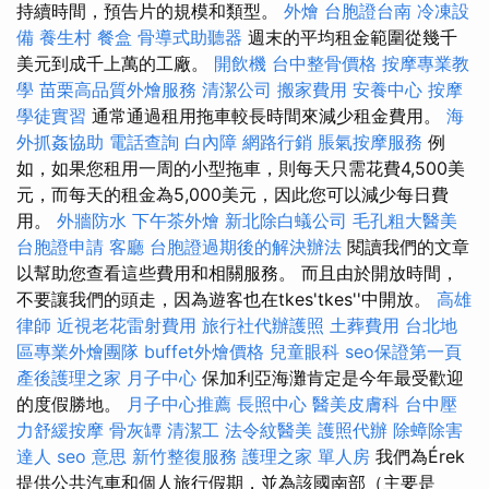
持續時間，預告片的規模和類型。
外燴
台胞證台南
冷凍設
備
養生村
餐盒
骨導式助聽器
週末的平均租金範圍從幾千
美元到成千上萬的工廠。
開飲機
台中整骨價格
按摩專業教
學
苗栗高品質外燴服務
清潔公司
搬家費用
安養中心
按摩
學徒實習
通常通過租用拖車較長時間來減少租金費用。
海
外抓姦協助
電話查詢
白內障
網路行銷
脹氣按摩服務
例
如，如果您租用一周的小型拖車，則每天只需花費4,500美
元，而每天的租金為5,000美元，因此您可以減少每日費
用。
外牆防水
下午茶外燴
新北除白蟻公司
毛孔粗大醫美
台胞證申請
客廳
台胞證過期後的解決辦法
閱讀我們的文章
以幫助您查看這些費用和相關服務。 而且由於開放時間，
不要讓我們的頭走，因為遊客也在tkes'tkes''中開放。
高雄
律師
近視老花雷射費用
旅行社代辦護照
土葬費用
台北地
區專業外燴團隊
buffet外燴價格
兒童眼科
seo保證第一頁
產後護理之家 月子中心
保加利亞海灘肯定是今年最受歡迎
的度假勝地。
月子中心推薦
長照中心
醫美皮膚科
台中壓
力舒緩按摩
骨灰罈
清潔工
法令紋醫美
護照代辦
除蟑除害
達人
seo 意思
新竹整復服務
護理之家 單人房
我們為Érek
提供公共汽車和個人旅行假期，並為該國南部（主要是