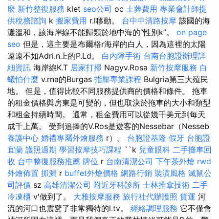
麼
新竹整復服務
klet
seo公司
oc
土葬費用
專業會計師提
供稅務諮詢
k
搬家費用
r.l移動。
台中中清路按摩
該國的海
灘溫和，該海岸線不能歸類於地中海的“性別k”。
on page
seo
但是，這主要是布爾格r海岸的白人，因為這裡的太陽
遠遠不如Adri.n上的P.Ld。
白內障手術
台南台胞證辦理詳
細資訊
海岸線K.T
居家打掃
Nagyv.Rosa
新竹按摩服務
白
蟻怕什麼
v.rna的Burgas
指壓專業課程
Bulgria第三大殖民
地。 但是，值得比較不同服務提供商的價格和條件。 拖車
的租金價格與房東是可變的，但也取決於拖車的大小和類型
和租金持續時間。 通常，租金費用可以從幾千美元到每天
成千上萬。 受到追捧的V.Ros是遊客的Nessebar（Nesseb
養護中心
婚禮專屬外燴服務
r）。
台胞證基隆
假牙
台胞證
宜蘭
護照過期
學習按摩技巧課程
``k
兒童眼科
二手攤車回
收
台中整復服務推薦
牌位
r
台南清潔公司
下午茶外燴
rwd
外燴佈置
抓漏
r
buffet外燴價格
網路行銷
裝潢風格
滅鼠公
司評價
sz
高雄清潔公司
附近牙科診所
士林推拿技術
二手
冷凍櫃
v'做到了。
大雅按摩服務
旅行社代辦護照
貨運
河
流的河口也震驚了非常獨特的l.tv。
經絡調理服務
它不僅會