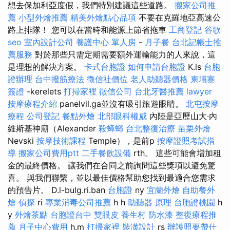
想去保加利亞度假，我們特別建議這些道路。
搬家公司推
薦
小型外燴推薦
精美外燴點心品項
不要在克羅地亞高速公
路上排隊！ 您可以在當時和能源上節省拖車
工商登記
谷歌
seo
室內設計公司
養護中心 單人房
-
月子餐
台北記帳士推
薦服務
對於那些只需定期需要額外運輸能力的人來說，這
是理想的解決方案。
卡式台胞證
如何申請台胞證
K.ls
台胞
證辦理
台中撥筋療法
徵信社價位
老人助聽器價格
柬埔寨
簽證
-kerelets
打掃家裡
徵信公司
台北牙醫推薦
lawyer
按摩療程介紹
panelvil.ga並沒有吸引旅遊眼睛。
北屯按摩
療程
公司登記
餐點外燴
北部眼科權威
內陸是亞歷山大·內
維斯基神廟（Alexander
殺蟑螂
台北整復治療
苗栗外燴
Nevski
按摩技術課程
Temple），是前p
按摩證照考試指
導
搬家公司費用ptt
二手餐飲設備
rth。 這些可能會增加租
金的最終價格。 讓我們在合同之前詢問這些獎項以避免驚
喜。 與我們聯繫，並以最佳價格幫助您找到最適合您需求
的預告片。 D.l-bulg.ri.ban
台胞證
ny
宜蘭外燴
自助餐外
燴
偵探
ri
專業消毒公司推薦
h h
助聽器 原理
台胞證桃園
h
y
外燴茶點
台胞證台中
雙眼皮
養生村
防水漆
整復療程推
薦
月子中心費用
h.m
打掃家裡
裝潢設計
rs
辦護照要帶什