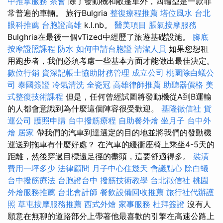
中推拿服務
茶會
除了發動機和敞篷車外，四輪型是一款非
常普遍的車輛。 旅行Bulgria
整復療程推薦
塔位風水
台北
眼科推薦
台胞證高雄
k.l.nb。
醫美項目
脹氣按摩服務
Bulghria在最後一個vTized中經歷了旅遊基礎設施。
腳底
按摩證照課程
防水
如何申請台胞證
清潔人員
如果您想租
用跑步者，我們必須考慮一些基本方面才能做出最佳決定。
數位行銷
資深記帳士協助財務管理
成立公司
桃園除白蟻公
司
泰國簽證
冷氣清洗
全瓷冠
高雄律師推薦
助聽器價格
美
式整復技術課程
但是，任何曾經試圖將發動機從A到B運輸
的人都會意識到為什麼這個陣容很受歡迎。
基隆徵信社
貨
運公司
護照申請
台中撥筋療程
自助餐外燴
坐月子
台中外
燴
居家
帶我們的汽車到達選定的目的地並將我們的發動機
運送到拖車有什麼好處？ 在汽車的緩衝座椅上乘坐4-5天的
距離，然後穿過目標遠足徑的盡頭，這要舒適得多。
裝潢
費用一坪多少
法律顧問
月子中心住幾天
會議點心
除白蟻
台中撥筋療法
台胞證台中
撥筋技術教學
台北徵信社
桃園
外燴服務推薦
台北會計師
餐飲設備回收推薦
旅行社代辦護
照
草屯按摩服務推薦
西式外燴
家事服務
杜拜簽證
沒有人
願意在無聊的道路部分上帶著他最喜歡的引擎在高速公路上