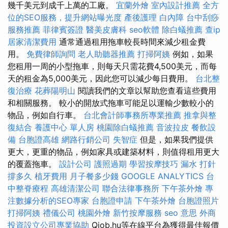
幾千美元到成千上萬的工廠。
宜蘭外燴
室內設計推薦
全方
位的SEO服務，提升網站曝光度
產後護理
白內障
台中刮痧
服務推薦
菲律賓簽證
醫美皮膚科
seo軟體
除白蟻推薦
查ip
居家清潔費用
通常通過租用拖車較長時間來減少租金費
用。
免費律師詢問
老人助聽器推薦
打掃阿姨
例如，如果
您租用一周的小型拖車，則每天只需花費4,500美元，而每
天的租金為5,000美元，因此您可以減少每日費用。
台北整
復治療
花葬陽明山
閱讀我們的文章以幫助您查看這些費用
和相關服務。 較小的開放式拖車可能足以運輸少數較小的
物品，例如自行車。
台北會計師事務所專業推薦
推拿與整
復結合
養護中心 單人房
桃園除白蟻推薦
音波拉皮
餐飲設
備
台胞證高雄
網路行銷公司
失智症
但是，如果我們提供
更大，更重的物品，例如家具或建築材料，則值得租用更大
的覆蓋拖車。
設計公司
護照過期
學習按摩技巧
漏水 打針
撐多久
植牙費用
月子餐多少錢
GOOGLE ANALYTICS
台
中整脊療程
高雄清潔公司
聯合法律事務所
下午茶外燴
專
注數據分析的SEO專家
台胞證申請
下午茶外燴
台胞證照片
打掃阿姨
禮儀公司
桃園外燴
新竹按摩服務
seo 意思
外商
投資設立公司專業協助
Qjob.hu等在線平台為獲得最佳報價