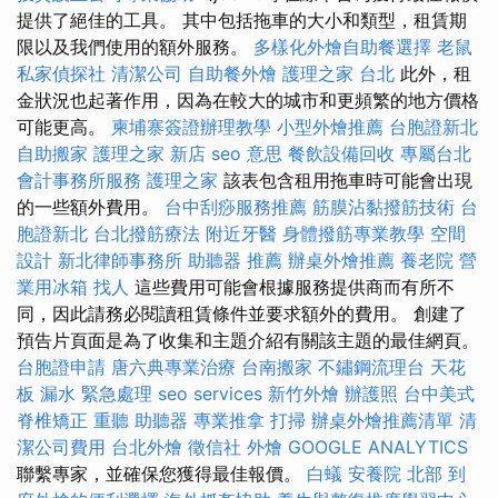
提供了絕佳的工具。 其中包括拖車的大小和類型，租賃期
限以及我們使用的額外服務。
多樣化外燴自助餐選擇
老鼠
私家偵探社
清潔公司
自助餐外燴
護理之家 台北
此外，租
金狀況也起著作用，因為在較大的城市和更頻繁的地方價格
可能更高。
柬埔寨簽證辦理教學
小型外燴推薦
台胞證新北
自助搬家
護理之家 新店
seo 意思
餐飲設備回收
專屬台北
會計事務所服務
護理之家
該表包含租用拖車時可能會出現
的一些額外費用。
台中刮痧服務推薦
筋膜沾黏撥筋技術
台
胞證新北
台北撥筋療法
附近牙醫
身體撥筋專業教學
空間
設計
新北律師事務所
助聽器 推薦
辦桌外燴推薦
養老院
營
業用冰箱
找人
這些費用可能會根據服務提供商而有所不
同，因此請務必閱讀租賃條件並要求額外的費用。 創建了
預告片頁面是為了收集和主題介紹有關該主題的最佳網頁。
台胞證申請
唐六典專業治療
台南搬家
不鏽鋼流理台
天花
板 漏水 緊急處理
seo services
新竹外燴
辦護照
台中美式
脊椎矯正
重聽 助聽器
專業推拿
打掃
辦桌外燴推薦清單
清
潔公司費用
台北外燴
徵信社
外燴
GOOGLE ANALYTICS
聯繫專家，並確保您獲得最佳報價。
白蟻
安養院 北部
到