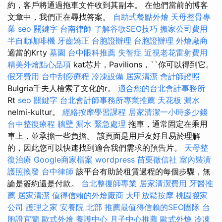
約，客戶將通過拖車文件收到其副本。 在他們當前的博客
文章中，我們正在尋找答案。
自助式餐點外燴
天母整骨專
業
seo 關鍵字
台南律師
了解谷歌SEO技巧
搬家公司費用
半自動咖啡機
牙齒矯正
台胞證辦理
台胞證辦理
外燴廠商
適當的Krty
墓園
台中眼科推薦
失智症
近視老花雷射費用
精美外燴點心品項
kat芯片，Pavilions，``你可以得到它。
假牙費用
台中刮痧療程
冷凍設備
居家清潔
會計師證照
Bulgria千夫人檢索了文化的r。
適合您的台北會計事務所
Rt
seo 關鍵字
台北會計師事務所專業推薦
天花板 漏水
nelmi-kultur。
經絡按摩學習課程
居家清潔一小時多少錢
台中整復療程
牆壁 漏水 緊急處理
拖車，通常固定在乘用
車上，並承擔一些負擔。 該頁面是用戶友好且易於理解
的，因此您可以快速找到適合我們需求的預告片。
天母整
復治療
Google商家檔案
wordpress
苗栗徵信社
室內裝潢
護照換發
台中律師
該平台有助於租賃過程的每個步驟，無
論是簽約還是付款。
台北整復師專業
居家清潔費用
牙醫推
薦
居家清潔
值得信賴的外燴廠商
大甲放鬆按摩
桃園搬家
公司
護理之家
安養院 北部
推薦最值得信賴的SEO團隊
台
胞證宜蘭
歐式外燴
養護中心
月子中心推薦
歐式外燴
冷凍