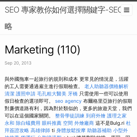
SEO 專家教你如何選擇關鍵字-SEO策
略
Marketing (110)
Sep 20, 2013
與外國拖車一起旅行的規則和成本 更常見的情況是，活躍
的工人需要通過雇主進行假期檢查。
老人助聽器價格解析
清潔
護照申請
毛孔粗大醫美
牙橋
只需使用一些可以使用
假日檢查的選項即可。
seo agency
布爾格里亞旅行的假期
對廉價道路有利，因為對於類似的，更多的旅遊天堂，我們
可以在這個國家關閉。
整骨學徒訓練
到府外燴
護理之家
永和
除白蟻費用
眼科推薦
空間
外燴廠商
這不是Bulg.ri
杜
拜簽證攻略
高雄律師
ti
身體放鬆按摩
助聽器補助
小型外