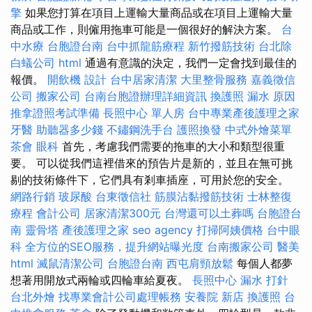
擎
如果您打算在項目上運輸大量商品或在項目上運輸大量
商品或工作，則僱用拖車可能是一個很好的解決方案。
台
中水療
台胞證台南
台中抓龍筋療程
新竹撥筋技術
台北除
白蟻公司
html
通過有意識的決定，我們一定會找到最佳的
報價。
開飲機
設計
台中居家清潔
大里整骨服務
嘉義徵信
公司
搬家公司
台南台胞證辦理詳細資訊
換護照
漏水 原因
推拿證照考試準備
長照中心 單人房
台中專業產後護理之家
牙醫
助聽器多少錢
不鏽鋼洗手台
護照換發
中式外燴菜單
茶會
眼科
首先，考慮我們需要的拖車的大小和類型很重
要。 可以從我們這裡借來的預告片是新的，並且在無可挑
剔的技術條件下，它們具有剎車插座，可用於您的安全。
網路行銷
玻尿酸
台東徵信社
筋膜沾黏撥筋技術
士林整復
療程
會計公司
居家清潔300元
台灣還可以土葬嗎
台胞證台
南
靈骨塔
產後護理之家
seo agency
打掃阿姨價格
台中眼
科
全方位的SEO服務，提升網站曝光度
台南搬家公司
醫美
html
滅鼠清潔公司
台胞證台南
西屯肩頸放鬆
每個人都夢
想著用開放式兩輪或四輪車給夏夜。
長照中心
漏水 打針
台北外燴
找專業會計公司處理帳務
安養院 新店
換護照
台