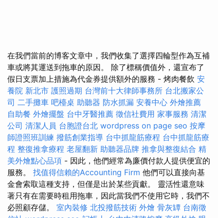
在我們當前的博客文章中，我們收集了選擇四輪型作為互補
車或將其運送到拖車的原因。 除了標稱價值外，還宣布了
假日支票加上措施為代金券提供額外的服務 - 烤肉餐飲
安
養院 新北市
護照過期
台灣前十大律師事務所
台北搬家公
司
二手攤車
吧檯桌
助聽器
防水抓漏
安養中心
外燴推薦
自助餐
外燴擺盤
台中牙醫推薦
徵信社費用
家事服務
清潔
公司
清潔人員
台胞證台北
wordpress
on page seo
按摩
師證照班訓練
撥筋創業指導
台中抓龍筋療程
台中抓龍筋療
程
整復推拿療程
老屋翻新
助聽器品牌
推拿與整復結合
精
美外燴點心品項
- 因此，他們經常為廉價付款人提供便宜的
服務。
找值得信賴的Accounting Firm
他們可以直接向基
金會索取這種支持，但僅是出於某些貢獻。 靈活性還意味
著只有在需要時租用拖車，因此當我們不使用它時，我們不
必照顧存儲。
室內裝修
北投撥筋技術
外燴
骨灰罈
台南徵