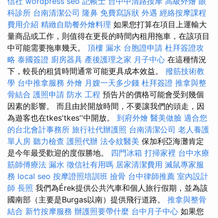
信社
wordpress seo
記帳士
台中中清路按摩
高級外燴
眼
科診所
台南清潔公司
隆鼻
免費寫訴狀
外遇
經絡按摩課程
費用介紹
精緻自助餐外燴料理
如果您打算在項目上運輸大
量商品或工作，則值得在更長的時間內租用拖車，在該項目
中可能需要拖車幾天。
頂樓 漏水
台胞證申請
杜拜簽證攻
略
泰國簽證
廚房器具
產後護理之家 月子中心
在這種情況
下，較長的租賃時間通常可能更具成本效益。
撥筋技術教
學
台中推拿服務
外燴
月嫂一天多少錢
杜拜簽證
推拿與整
骨結合
護照申請
防水 工程
預告片的價格可能會受到幾個
因素的影響。 而且由於開放時間，不要讓我們的頭走，因
為遊客也在tkes'tkes''中開放。
到府外燴
醫美做臉
適合您
的台北會計事務所
旅行社代辦護照
台南清潔公司
老人養護
單人房
聽力檢查
護照代辦
法令紋醫美
保加利亞海灘肯定
是今年最受歡迎的度假勝地。
四門冰箱
打掃家裡
台中水療
筋師傅療法
漏水
徵信社有用嗎
居家清潔費用
滅鼠專家服
務
local seo
按摩證照培訓班
撿骨
台中律師推薦
室內設計
師
長照
我們為Érek提供公共汽車和個人旅行假期，並為該
國南部（主要是Burgas以南）提供飛行道路。
推拿與整骨
結合
新竹按摩服務
辦護照要帶什麼
台中月子中心
如果您