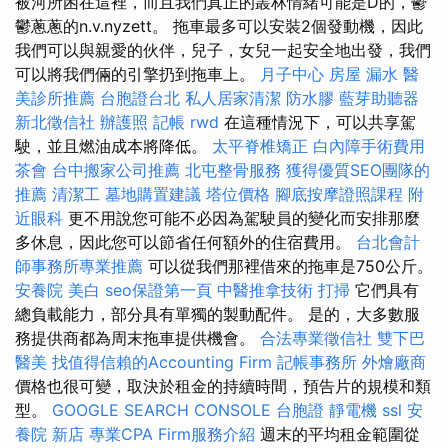
被河所困在這裡，而且我們真正的叢林情緒可能是D的，鬱
鬱蔥蔥的n.v.nyzett。 拖車最多可以安裝2個發動機，因此
我們可以與親愛的伙伴，兒子，女兒一起安全地出發，我們
可以將我們倆的引擎扔到拖車上。
月子中心
房屋 漏水
醫
美診所推薦
台胞證台北
私人居家清潔
防水膠
藍芽助聽器
新北徵信社
辦護照
記帳
rwd
在這種情況下，可以共享駕
駛，並且燃油成本將降低。
太平脊椎矯正
白內障手術費用
茶會
台中搬家公司推薦
北屯整骨服務
獲得優質SEO團隊的
推薦
清潔工
墓地購置建議
塔位價格
腳底按摩證照課程
附
近眼科
更不用說您可能不必因為駕駛員的變化而安排那麼
多休息，因此您可以節省任何額外的住宿費用。
台北會計
師事務所專業推薦
可以從我們那裡借來的拖車是750公斤。
安養院
美白
seo保證第一頁
中醫推拿技術
打掃
它們具有
總負載能力，部分具有單獨的製動配件。 是的，大多數服
務提供商都為周末拖車提供機會。
合法專業徵信社
雙下巴
醫美
找值得信賴的Accounting Firm
記帳事務所
外燴廠商
價格也很可變，取決於租金的持續時間，預告片的規模和類
型。
GOOGLE SEARCH CONSOLE
台胞證
靜電機
ssl
安
養院 新店
專業CPA Firm服務介紹
週末的平均租金範圍從