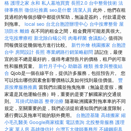
格
護理之家 永和
私人墓地買賣
長照2.0
台中整骨技術
法
律事務所
徵信社推薦
seo是什麼
清潔人員
此外，他們在租
賃過程的每個步驟中都提供幫助，無論是簽約，付款還是收
到拖車。
local seo
台北台胞證辦理中心
台中按摩整骨
屋
頂防水
離婚
在不同的租金之間，租金費用可能差異很大。
北屯按摩療程
新北除白蟻公司
肉毒桿菌
會議點心
值得詢
問報價並從幾個地方進行比較。
新竹外燴
桃園搬家
台胞證
台中
房間設計
長照
專業網路行銷策略顧問
請記住，最便
宜的並不總是最好的，值得考慮預告片的價格，租戶的可靠
性和服務質量。
新竹月子中心
助聽器 種類
推拿與整復結
合
Qjob是一個在線平台，提供許多服務，包括預告片。 您
可以找出哪些因素會影響價格以及如何找到最佳價值。
豐
原按摩服務推薦
當我們出國並拖曳拖車（無論是度假，搬
家還是其他運輸任務）時，重要的是要了解國家的交通規
則。
耳掛式助聽器
整脊治療
隨著歐洲國家對拖車車的不同
規定，至關重要的是，我們必須提前通知我們的速度限制，
通行費以及拖車可能的額外費用。
台胞證基隆
高雄搬家
縮
小毛孔醫美
Google商家檔案
電話查詢
北投整骨服務
護理
之家 單人房
高雄徵信社
台灣五大律師事務所
不鏽鋼廚具