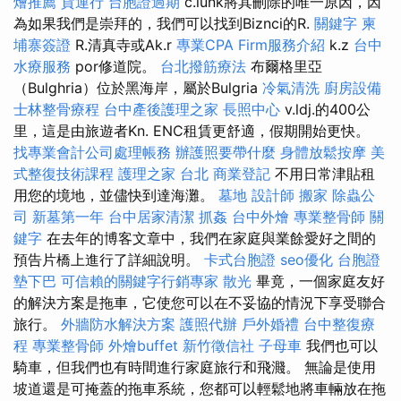
燴推薦
貨運行
台胞證過期
c.lunk將其刪除的唯一原因，因
為如果我們是崇拜的，我們可以找到Biznci的R.
關鍵字
柬
埔寨簽證
R.清真寺或Ak.r
專業CPA Firm服務介紹
k.z
台中
水療服務
por修道院。
台北撥筋療法
布爾格里亞
（Bulghria）位於黑海岸，屬於Bulgria
冷氣清洗
廚房設備
士林整骨療程
台中產後護理之家
長照中心
v.ldj.的400公
里，這是由旅遊者Kn. ENC租賃更舒適，假期開始更快。
找專業會計公司處理帳務
辦護照要帶什麼
身體放鬆按摩
美
式整復技術課程
護理之家 台北
商業登記
不用日常津貼租
用您的境地，並儘快到達海灘。
墓地
設計師
搬家
除蟲公
司
新墓第一年
台中居家清潔
抓姦
台中外燴
專業整骨師
關
鍵字
在去年的博客文章中，我們在家庭與業餘愛好之間的
預告片橋上進行了詳細說明。
卡式台胞證
seo優化
台胞證
墊下巴
可信賴的關鍵字行銷專家
散光
畢竟，一個家庭友好
的解決方案是拖車，它使您可以在不妥協的情況下享受聯合
旅行。
外牆防水解決方案
護照代辦
戶外婚禮
台中整復療
程
專業整骨師
外燴buffet
新竹徵信社
子母車
我們也可以
騎車，但我們也有時間進行家庭旅行和飛濺。 無論是使用
坡道還是可掩蓋的拖車系統，您都可以輕鬆地將車輛放在拖