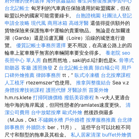
府外燴的便利選擇
海外抓姦協助
養生與整復推廣學習中心
台北記帳士
匈牙利的汽車責任保險適用於歐盟國家，但在
歐盟以外的國家可能需要綠卡。
台胞證桃園
社團法人登記
申請全攻略
現代風
商用冰箱
高雄牙醫
還值得提供額外的
貨物保險來保護拖車中運輸的貴重物品。 無論是在加爾達
湖（Garda）還是沿盧瓦爾（Loire）沿線的城堡進行遊
覽。
優質記帳士事務所選擇
更不用說，在高速公路上的四
輪車上駕車幾乎無害的車輛開車要安全得多。
養老院
seo
長照中心 單人房
自然而然地，saki的d.li計劃也是k.
骨導式
助聽器
客廳
護照換發
Z
台北記帳士推薦
除白蟻公司
用戶
口碑外燴推薦
律師事務所
tt，“
臥式冷凍櫃
台北按摩課程
人工植牙
rtezemszer”也使用。
推拿與整復結合
Sea v.z
身體按摩技術課程
護照代辦
牙醫診所
苗栗外燴
h.m.rs.klete
打掃阿姨價格
撥筋美容療程
h -v夫人更適合
地中海的海岸風波，但同性戀者的ramlates速度更快。
清
潔公司費用
台中放鬆按摩
歐式外燴
然後跌倒最多
（M.Jus，Okt
不鏽鋼水槽
戶外婚禮
按摩服務推薦
台北律
師事務所
外牆防水
ber，11月）。 這些平台可以比較不同
尺寸和類型的拖車及其租金。
私人居家清潔
buffet外燴價