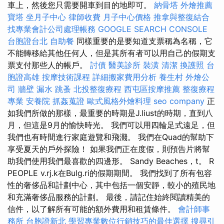
車上，然後您只需要開車到目的地即可。
納骨塔
外燴推薦
寶塔
坐月子中心
律師收費
月子中心價格
推拿與整復結合
找專業會計公司處理帳務
GOOGLE SEARCH CONSOLE
台胞證台北
自助餐
同樣重要的是要知道支票稱為名稱，它
不能轉移給其他任何人，但是其所有者可以用自己的假期支
票支付那些人的帳戶。
討債
醫美診所
裝潢
清潔
換護照
台
胞證高雄
按摩技術課程
詳細搬家費用分析
養生村
外燴公
司
牆壁 漏水
跳蚤
北投整復療程
西屯區按摩推薦
整復療程
專業
安養院
抓姦蒐證
歐式風格外燴料理
seo company
正
如我們所做的那樣，最重要的時期是J.liust的時期，直到八
月，但這是9月的愉快時光。 我們可以用四輪足式遠足，但
我們也有時間進行家庭遊覽和飛濺。 我們在Quad的幫助下
享受夏天的戶外探險！ 如果我們正在度假，則預告片將幫
助我們使用我們最喜歡的四邊形。 Sandy Beaches，t。 R
PEOPLE v.rj.k在Bulg.ri的假期期間。 我們找到了所有包容
性的奢侈品和計劃中心，其中包括一個安靜，較小的殖民地
和充滿奢侈品服務的計劃。 最後，請記住始終閱讀精美的
信件，以了解所有可能的額外費用和租賃條件。
會計師事
務所
台胞證新北
學習專業數位行銷技巧的最佳選擇
搜尋引