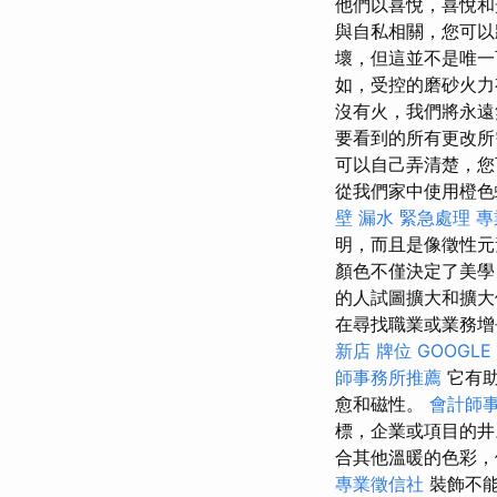
他們以喜悅，喜悅和
與自私相關，您可以
壞，但這並不是唯
如，受控的磨砂火力
沒有火，我們將永
要看到的所有更改
可以自己弄清楚，
從我們家中使用橙色
壁 漏水 緊急處理
專
明，而且是像徵性
顏色不僅決定了美學
的人試圖擴大和擴
在尋找職業或業務
新店
牌位
GOOGLE 
師事務所推薦
它有助
愈和磁性。
會計師
標，企業或項目的
合其他溫暖的色彩，
專業徵信社
裝飾不能