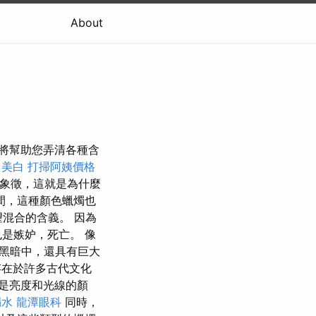
About
南將幫助您弄清各種含
美白
打掃阿姨價格
的象徵，這就是為什麼
間，這種顏色蠟燭也
望混合的含義。 因為
是嫉妒，死亡。 像
黑暗中，還具有巨大
在於許多古代文化
是亮度和光線的顏
漏水
龍潭眼科
同時，