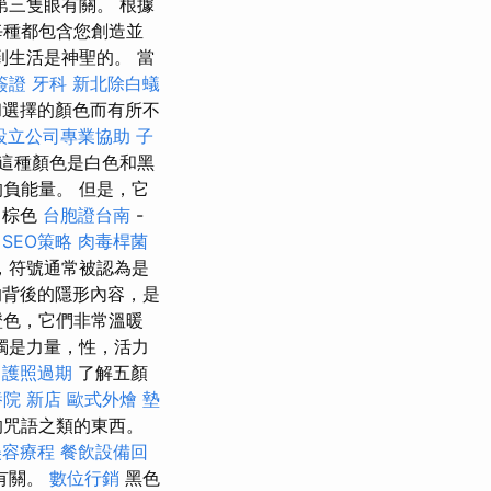
第三隻眼有關。 根據
每種都包含您創造並
到生活是神聖的。 當
簽證
牙科
新北除白蟻
和選擇的顏色而有所不
設立公司專業協助
子
 這種顏色是白色和黑
負能量。 但是，它
棕色
台胞證台南
-
 SEO策略
肉毒桿菌
，符號通常被認為是
背後的隱形內容，是
橙色，它們非常溫暖
燭是力量，性，活力
護照過期
了解五顏
院 新店
歐式外燴
墊
的咒語之類的東西。
美容療程
餐飲設備回
有關。
數位行銷
黑色