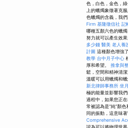
色，白色，金色，綠
上的蠟燭象徵著克
色蠟燭的含義，我們
Firm
基隆徵信社
記
哪種五顏六色的蠟
努力就可以產生效果
多少錢
醫美
老人養
計圖
這種顏色增強
教學
台中月子中心
厚和希望。
推拿與
鬆，空間和精神清
溫暖可以用蠟燭和蠟
新北律師事務所
坐
極的能量並影響我們
過程中，如果您正在
常被認為是“純”顏
同的振動，這意味
Comprehensive Acc
認為可以將物理世界