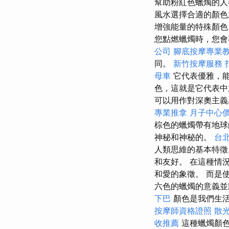
幫助粉紅色蠟燭的
風水選擇合適的顏色
增強能量的特殊顏色
您點燃蠟燭時，您會
公司
腳底按摩專業
同。
新竹按摩服務
母車
它代表優雅，能
色，這就是它代表中
可以用作對深奧主
專業推拿
月子中心
棕色的蠟燭帶有地球
神秘和神秘的。
台
人類思維的基本特徵
和友好。 在這種情
和愛的象徵。 而是
六色的蠟燭的意義並
下巴
顏色是我們生活
按摩師資格證照
散
收推薦
這種蠟燭顏色