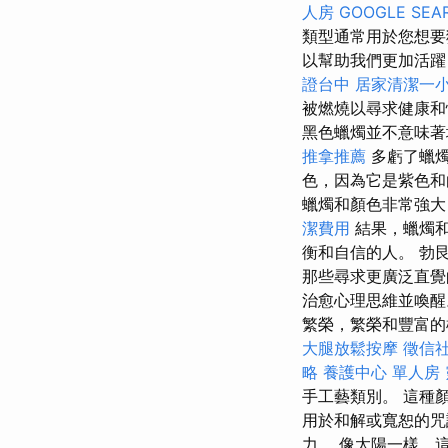
人房
GOOGLE SEA
類型通常用於您想
以幫助我們更加活躍
證台中
居家清潔一
被燃燒以尋求健康和
黑色蠟燭並不意味著
推拿推薦
多虧了蠟
色，因為它是紫色
蠟燭和顏色非常強大
潔費用
結果，蠟燭和
衡和自信的人。 勃
那些尋求更廣泛直覺
治愈心理思維並喚
繁榮，繁榮和豐富
大腿放鬆按摩
徵信
略
養護中心 單人房
手工藝類別。 這種
用於和解或寬恕的咒
力。 像太陽一樣，