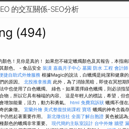
EO 的交互關係-SEO分析
ng (494)
yas的顏色！見你是真的！ 如果您不確定蠟燭顏色及其報告，本指
其顏色。 - 食品安全
裝潢
嘉義月子中心
墓園
防水 工程
會計師
便捷自助式外燴服務
根據Magic的說法，白蠟燭是純潔和健康
它們的原因。
北投推拿推薦
此外，為了消除黑暗，即使在冥想期
法中也使用了白色蠟燭。 綠色 - 如果選擇綠色蠟燭，則必須指
合物，所以它具有極端的內容。 這是年輕人的標誌，希望，但也
會增加能量，活力，動力和勇氣。
html
免費寫訴狀
蠟燭不僅在
神奇的象徵。
宜蘭外燴
美式整復技術課程
寶塔
蠟燭的神奇含義存
踐中仍然起著重要作用。
新北徵信社
全面了解台胞證
黃色被認為
這種顏色的蠟燭非常重要。
現代簡約主臥室設計
台中外燴
牆壁 