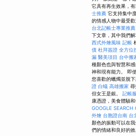
它具有再生效果，
士推薦
它支持集中
的情感人物中最受
台北記帳士專業推薦
下文章，其中我們
西式外燴風味
記帳
債
杜拜簽證
全方位
漏
醫美項目
台中搬
種顏色也與智慧和感
神和現有能力。 即
您喜歡的蠟燭並脫
證
白蟻
高雄搬家
尋
但女王是銀。
記帳
康憑證，美食體驗和
GOOGLE SEARCH 
外燴
台胞證台南
台
顏色的振動可以在
們的情緒和良好的效