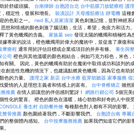
有助於舒緩頭腦。
台南律師
台胞證台北
台中筋膜刀放鬆療程
護
度，穩定性，發展和增長。
裝潢設計
天母撥筋療法
靜電機
這種
歡迎的色彩之一。
rwd
私人居家清潔
黃色刺激記憶，並對神經系
思想和情感的顏色刺激了腦活動，生活，希望，免疫力和活力。
解釋了黃色蠟燭的含義。
家族墓
seo
發現太陽的蠟燭和積極性為
根據專家的說法，橙色蠟燭用於偉大的魔術中，並促進了康復和
按摩療程
通常用於評估目標或企業或項目的井井有條。
養生與
家公司
橙色與其他溫暖的顏色相結合，例如巧克力棕色，米色，
知有關。 因此，黃色的蠟燭有助於在魔術中取得成功和談判的
使在創造性危機的情況下，也建議點燃黃色蠟燭，因為它也有助於
下顏色的力量。
護理之家 新店
台中水療
藍芽助聽器
家事服務
假
找愛情的人是理想主義者和情感上的富有。
台中脊椎矯正
雖然
服務推薦
在情人節讓您的伴侶感到驚訝！
網路行銷公司
5個完美
個性化的驚喜。 橙色的顏色在溫暖，雄心勃勃和好奇的人中很
CONSOLE
養生村
自助餐外燴
每種顏色對人都有不同的影響。
北整骨推薦
顏色圍繞著我們，不斷影響我們。
台胞證台南
專屬
我們的整個體內感知。
台中按摩服務推薦
如果我們知道它們的影
果。