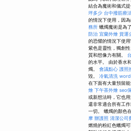
結合為魔術和儀式
坪多少
台中撥筋療
的情況下使用，因
務所
蠟燭魔術是為了
防治
宜蘭外燴
貨運
的恐懼的情況下使
紫色是靈性，獨創性
質和想像力有關。
的水平。 由於香水
燭。
會議點心
護照
毀。
冷氣清洗
word
在下面有大量預留能
燴
下午茶外燴
se
或新想法時，它也
還非常適合所有工
一切。 蠟燭的顏色
摩
辦護照
清潔公司
燃燒的粉紅色蠟燭