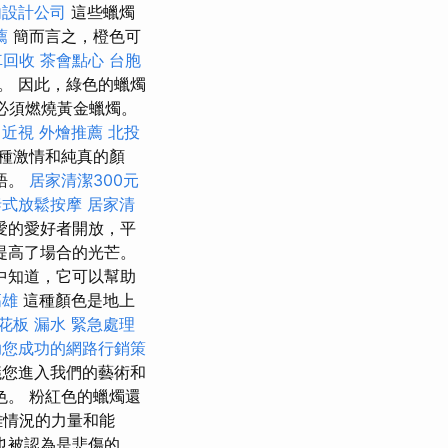
內設計公司
這些蠟燭
薦
簡而言之，橙色可
車回收
茶會點心
台胞
。 因此，綠色的蠟燭
必須燃燒黃金蠟燭。
近視
外燴推薦
北投
種激情和純真的顏
語。
居家清潔300元
泰式放鬆按摩
居家清
愛的愛好者開放，平
提高了場合的光芒。
中知道，它可以幫助
高雄
這種顏色是地上
花板 漏水 緊急處理
助您成功的網路行銷策
議您進入我們的藝術和
色。 粉紅色的蠟燭還
難情況的力量和能
也被認為是悲傷的。