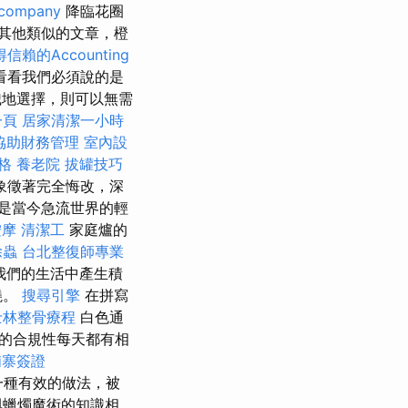
 company
降臨花圈
其他類似的文章，橙
信賴的Accounting
看看我們必須說的是
識地選擇，則可以無需
一頁
居家清潔一小時
協助財務管理
室內設
格
養老院
拔罐技巧
象徵著完全悔改，深
是當今急流世界的輕
按摩
清潔工
家庭爐的
除蟲
台北整復師專業
我們的生活中產生積
燒。
搜尋引擎
在拼寫
士林整骨療程
白色通
的合規性每天都有相
埔寨簽證
一種有效的做法，被
與蠟燭魔術的知識相