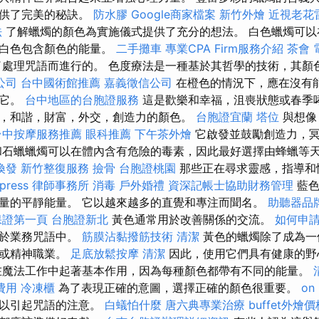
提供了完美的秘訣。
防水膠
Google商家檔案
新竹外燴
近視老花
法
了解蠟燭的顏色為實施儀式提供了充分的想法。 白色蠟燭可以
為白色包含顏色的能量。
二手攤車
專業CPA Firm服務介紹
茶會
處理咒語而進行的。 色度療法是一種基於其哲學的技術，其顏
公司
台中國術館推薦
嘉義徵信公司
在橙色的情況下，應在沒有
用它。
台中地區的台胞證服務
這是歡樂和幸福，沮喪狀態或春季
，和諧，財富，外交，創造力的顏色。
台胞證宜蘭
塔位
與想像
台中按摩服務推薦
眼科推薦
下午茶外燴
它啟發並鼓勵創造力，冥
和石蠟蠟燭可以在體內含有危險的毒素，因此最好選擇由蜂蠟等
換發
新竹整復服務
撿骨
台胞證桃園
那些正在尋求靈感，指導和
press
律師事務所
消毒
戶外婚禮
資深記帳士協助財務管理
藍色
量的平靜能量。 它以越來越多的直覺和專注而聞名。
助聽器品
o保證第一頁
台胞證新北
黃色通常用於改善關係的交流。
如何申
用於業務咒語中。
筋膜沾黏撥筋技術
清潔
黃色的蠟燭除了成為一
作或精神職業。
足底放鬆按摩
清潔
因此，使用它們具有健康的野
在魔法工作中起著基本作用，因為每種顏色都帶有不同的能量。
費用
冷凍櫃
為了表現正確的意圖，選擇正確的顏色很重要。
on
可以引起咒語的注意。
白蟻怕什麼
唐六典專業治療
buffet外燴價