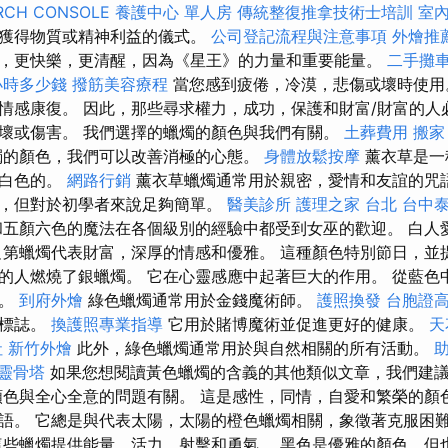
RCH CONSOLE
養護中心 單人房
傳統整復推拿技術士培訓
室
要獲得物質或精神利益的儀式。
公司登記流程與注意事項
外燴推
，更快樂，更清醒，因為《星王》的力量和重要能量。
二手攤
小時多少錢
撥筋美容療程
當您感到疲倦，冷漠，悲傷或壞時使用
情感康復。 因此，那些尋求權力，成功，保護和財富/財富的人
壞或傷害。 我們選擇的蠟燭的顏色與我們有關。
土葬費用
搬家
燭的顏色，我們可以改善消極的心態。
身體放鬆按摩
薰衣草是一
和白色的。
網路行銷
薰衣草蠟燭通常用於親密，愛情和友誼的咒
，但對於初學者來說足夠簡單。
醫美診所
護理之家 台北
台中
五顏六色的魔法在各個級別的經驗中都受到女巫的歡迎。 白人
艮第蠟燭代表財富，深厚的情感和優雅。 這種顏色特別節日，並
的人燃燒了銀蠟燭。 它在心靈感應中起著巨大的作用。 從藍色
醒。
到府外燴
綠色蠟燭通常用於金錢魔術師。
護照換發
台胞證
的標誌。
換護照專業指導
它用於賭博魔術並促進更好的健康。
天
社
新竹外燴
此外，綠色蠟燭通常用於與自然相關的所有活動。
靈骨塔
如果您想閱讀黃色蠟燭的含義的其他類似文章，我們建
顏色與全心全意的問題有關。 這是感性，同情，自愛和繁榮的顏
語。 它總是與代表太陽，太陽的橙色蠟燭相關，象徵著克服困
這些蠟燭提供能量，活力，射擊和勇氣。 黑色是優雅的顏色，但