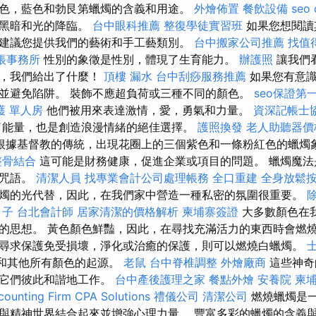
色，藍色和勃艮第蠟燭的含義和用途。
外燴佈置
餐飲設備
seo
服黑暗和光的降臨。
台中眼科推薦
整復學徒實習班
如果您想閱讀
建議您提供我們的藝術和手工藝類別。
台中搬家公司推薦
找值得
帳事務所
性別的象徵是性別，體現了生育能力。
辦護照
讓我們
燭，我們給出了什麼！
頂樓 漏水
台中刮痧服務推薦
如果您有意
並避免陷阱。 裝飾不應超負荷或三種不同的顏色。
seo保證第
護 單人房
他們被用來表達激情，愛，勇氣和力量。
資深記帳士
了能量，也是創造浪漫情緒的絕佳選擇。
護照換發
老人助聽器價
根據基督教的傳統，出現花圈上的三個紫色和一條粉紅色的蠟燭
整骨結合
這可能是財務健康，促進企業或項目的問題。 蠟燭魔法
潔咒語。
清潔人員
找專業會計公司處理帳務
全口重建
全身放鬆
燭的光代替，因此，在我們家中營造一種私密的氛圍很重要。
月子
台北會計師
居家清潔的價格解析
柬埔寨簽證
大多數顏色在
的思想。 黃色顏色鮮豔，因此，在尋找充滿活力的東西時會燃
尋求保護免受損壞，淨化或治癒的保護，則可以燃燒白蠟燭。
色和其他所有顏色的起源。
老鼠
台中脊椎調整
外燴廠商
這些神奇
著它們彼此和諧地工作。
台中產後護理之家
餐點外燴
安養院
柬
ounting Firm CPA Solutions
禮儀公司
清潔公司
燃燒蠟燭是
與精神世界結合起來並增強心理力量。 豐富多彩的蠟燭的含義