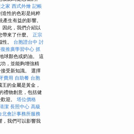
理之家
西式外燴
記帳
創造性的色彩是純粹
統產生有益的影響。
 因此，我們介紹以
您帶來了什麼。
正宗
磁性。
台胞證台中
討
整復推廣學習中心
抓
地球顏色或奶油。 這
成功，並能夠增強精
接受新知識。 選擇
牙費用
自助餐
台胞
國王的金屬是黃金，
的禮物創意，包括健
受歡迎。
塔位價格
清潔
長照中心
高級
台北會計事務所服務
響，我們可以影響我