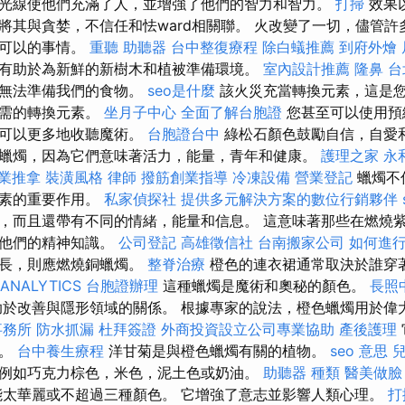
光線使他們充滿了人，並增強了他們的智力和智力。
打掃
效果
將其與貪婪，不信任和怯ward相關聯。 火改變了一切，儘管許
一可以的事情。
重聽 助聽器
台中整復療程
除白蟻推薦
到府外燴
有助於為新鮮的新樹木和植被準備環境。
室內設計推薦
隆鼻
台
遠無法準備我們的食物。
seo是什麼
該火災充當轉換元素，這是
所需的轉換元素。
坐月子中心
全面了解台胞證
您甚至可以使用預
您可以更多地收聽魔術。
台胞證台中
綠松石顏色鼓勵自信，自愛和
蠟燭，因為它們意味著活力，能量，青年和健康。
護理之家 永
業推拿
裝潢風格
律師
撥筋創業指導
冷凍設備
營業登記
蠟燭不
元素的重要作用。
私家偵探社
提供多元解決方案的數位行銷夥伴
，而且還帶有不同的情緒，能量和信息。 這意味著那些在燃燒
大他們的精神知識。
公司登記
高雄徵信社
台南搬家公司
如何進
增長，則應燃燒銅蠟燭。
整脊治療
橙色的連衣裙通常取決於誰穿
ANALYTICS
台胞證辦理
這種蠟燭是魔術和奧秘的顏色。
長照
於改善與隱形領域的關係。 根據專家的說法，橙色蠟燭用於偉
事務所
防水抓漏
杜拜簽證
外商投資設立公司專業協助
產後護理
井。
台中養生療程
洋甘菊是與橙色蠟燭有關的植物。
seo 意思
例如巧克力棕色，米色，泥土色或奶油。
助聽器 種類
醫美做臉
太華麗或不超過三種顏色。 它增強了意志並影響人類心理。
打