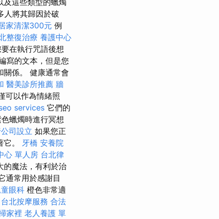
以及這些類型的蠟燭
多人將其歸因於破
居家清潔300元
例
北整復治療
養護中心
您要在執行咒語後想
編寫的文本，但是您
關係。 健康通常會
和
醫美診所推薦
牆
僅可以作為情緒照
seo services
它們的
紫色蠟燭時進行冥想
行公司設立
如果您正
著它。
牙橋
安養院
中心 單人房
台北律
大的魔法，有利於治
它通常用於感謝目
兒童眼科
橙色非常適
台北按摩服務
合法
掃家裡
老人養護 單