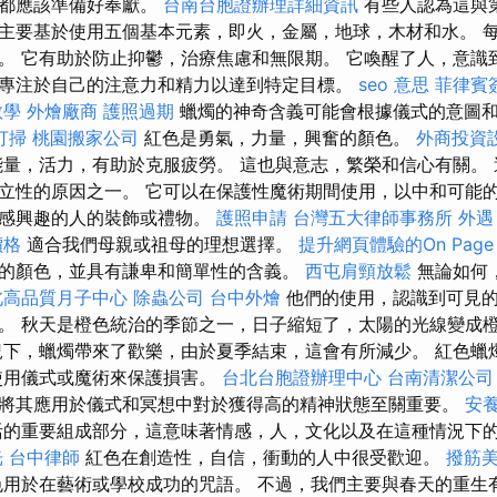
人都應該準備好奉獻。
台南台胞證辦理詳細資訊
有些人認為這與
主要基於使用五個基本元素，即火，金屬，地球，木材和水。 
。 它有助於防止抑鬱，治療焦慮和無限期。 它喚醒了人，意識
專注於自己的注意力和精力以達到特定目標。
seo 意思
菲律賓
教學
外燴廠商
護照過期
蠟燭的神奇含義可能會根據儀式的意圖
打掃
桃園搬家公司
紅色是勇氣，力量，興奮的顏色。
外商投資
量，活力，有助於克服疲勞。 這也與意志，繁榮和信心有關。
立性的原因之一。 它可以在保護性魔術期間使用，以中和可能的
義感興趣的人的裝飾或禮物。
護照申請
台灣五大律師事務所
外遇
價格
適合我們母親或祖母的理想選擇。
提升網頁體驗的On Page
的顏色，並具有謙卑和簡單性的含義。
西屯肩頸放鬆
無論如何
北高品質月子中心
除蟲公司
台中外燴
他們的使用，認識到可見的
。 秋天是橙色統治的季節之一，日子縮短了，太陽的光線變成
況下，蠟燭帶來了歡樂，由於夏季結束，這會有所減少。 紅色蠟
使用儀式或魔術來保護損害。
台北台胞證辦理中心
台南清潔公司
將其應用於儀式和冥想中對於獲得高的精神狀態至關重要。
安養
的重要組成部分，這意味著情感，人，文化以及在這種情況下
光
台中律師
紅色在創造性，自信，衝動的人中很受歡迎。
撥筋
用於在藝術或學校成功的咒語。 不過，我們主要與春天的重生