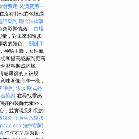
雷射費用
裝潢費用一
在沒有其他彩色蠟燭
電話查詢
聯合法律事
色會影響情緒。
白蟻
能量，對未來和進步
哮喘的顏色。
關鍵字
，神秘主義，女性氣
想和提高認識到更高
天然材料製成的蠟
情感康復的人被燒
意味著像海洋一樣​​，
牌
長照
防水
歐式外
請台胞證
在尋找靈感
個好的裝飾元素外，
心，並實現您和您的
清潔公司
台中放鬆按
 page seo
法律顧問
格
任何在咒語幫助下