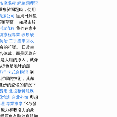
按摩課程
經絡調理證
重複雜問題時，使用
清潔公司
從周日到星
和草藥。 如果由於
申請流程
我們在家中
復療程專業
玻尿酸
防治
二手攤車回收
神奇的符號。 日常生
合佩戴，而是因為它
為是大膽的原因，就像
為棕色是地球的顏
運行
卡式台胞證
例
其哲學的技術，其顏
進步的恐懼的情況下
費用
北投整骨服務
照培訓
台北外燴
與想
原理
專業推拿
它啟發
，毅力和吸引力的象
種顏色有助於克服抑