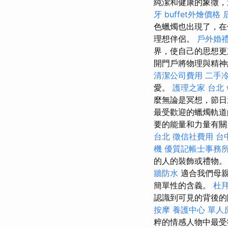
純潔和健康的象徵，
牙
buffet外燴價格
色蠟燭也出現了，在
理想伴侶。
戶外婚
界，使自己的思想
開門戶將物理與精
清潔公司費用
二手
愛。
護理之家 台北
麼無論是冥想，節日
最受歡迎的蠟燭軌道
要的能量和力量有
台北
徵信社費用
台
機
優質記帳士事務
的人的裝飾或禮物
牆防水
適合我們母
簡單性的含義。
杜
認識到可見的背後的
按摩
養護中心 單人
粹的情感人物中最