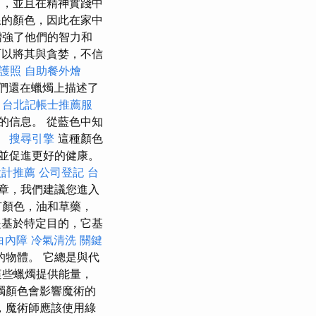
中，並且在精神實踐中
的顏色，因此在家中
增強了他們的智力和
可以將其與貪婪，不信
護照
自助餐外燴
們還在蠟燭上描述了
。
台北記帳士推薦服
的信息。 從藍色中知
。
搜尋引擎
這種顏色
並促進更好的健康。
設計推薦
公司登記
台
章，我們建議您進入
有顏色，油和草藥，
是基於特定目的，它基
白內障
冷氣清洗
關鍵
物體。 它總是與代
這些蠟燭提供能量，
燭顏色會影響魔術的
，魔術師應該使用綠