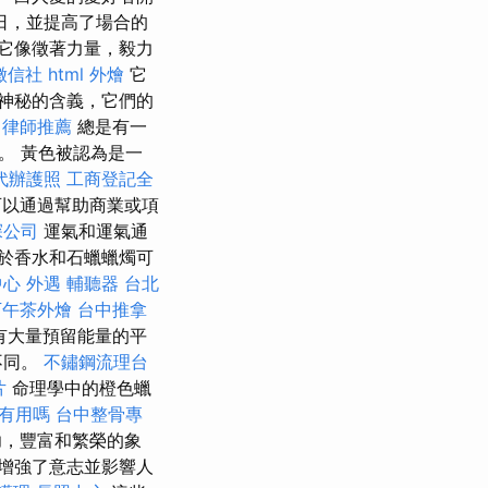
日，並提高了場合的
 它像徵著力量，毅力
徵信社
html
外燴
它
神秘的含義，它們的
中律師推薦
總是有一
。 黃色被認為是一
代辦護照
工商登記全
以通過幫助商業或項
探公司
運氣和運氣通
由於香水和石蠟蠟燭可
中心
外遇
輔聽器
台北
下午茶外燴
台中推拿
面有大量預留能量的平
不同。
不鏽鋼流理台
片
命理學中的橙色蠟
有用嗎
台中整骨專
功，豐富和繁榮的象
它增強了意志並影響人