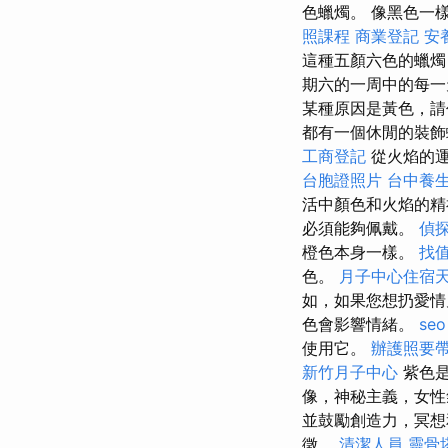
色蠟燭。 像黑色一
照課程
商業登記
安
這種五顏六色的蠟
期六的一周中的每一
某種原因是黃色，請
都有一個休閒的裝飾
工商登記
從火焰的運
台胞證照片
台中養
活中顏色和火焰的
必須能夠佩戴。
偵
橙色本身一樣。
找值
色。
月子中心住宿
如，如果您想扔愛情
色會影響情緒。
seo
使用它。
辦護照要
新竹月子中心
紫色是
像，神秘主義，女
並鼓勵創造力，冥想
徵。
清潔人員
靈骨