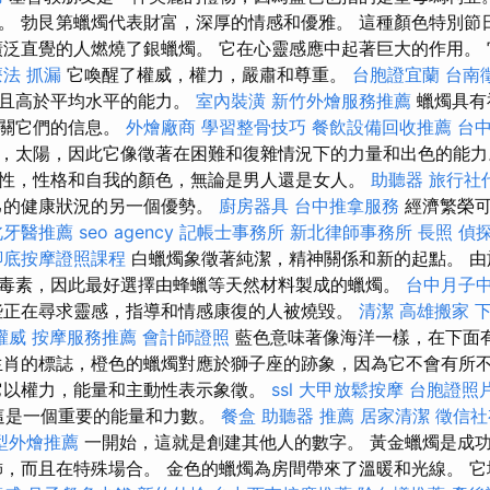
。 勃艮第蠟燭代表財富，深厚的情感和優雅。 這種顏色特別節
廣泛直覺的人燃燒了銀蠟燭。 它在心靈感應中起著巨大的作用。
療法
抓漏
它喚醒了權威，權力，嚴肅和尊重。
台胞證宜蘭
台南
問且高於平均水平的能力。
室內裝潢
新竹外燴服務推薦
蠟燭具有
有關它們的信息。
外燴廠商
學習整骨技巧
餐飲設備回收推薦
台
，太陽，因此它像徵著在困難和復雜情況下的力量和出色的能力
性，性格和自我的顏色，無論是男人還是女人。
助聽器
旅行社
己的健康狀況的另一個優勢。
廚房器具
台中推拿服務
經濟繁榮可
北牙醫推薦
seo agency
記帳士事務所
新北律師事務所
長照
偵
腳底按摩證照課程
白蠟燭象徵著純潔，精神關係和新的起點。 
毒素，因此最好選擇由蜂蠟等天然材料製成的蠟燭。
台中月子
正在尋求靈感，指導和情感康復的人被燒毀。
清潔
高雄搬家
權威
按摩服務推薦
會計師證照
藍色意味著像海洋一樣​​，在下
生肖的標誌，橙色的蠟燭對應於獅子座的跡象，因為它不會有所
它以權力，能量和主動性表示象徵。
ssl
大甲放鬆按摩
台胞證照
這是一個重要的能量和力數。
餐盒
助聽器 推薦
居家清潔
徵信社
型外燴推薦
一開始，這就是創建其他人的數字。 黃金蠟燭是成
飾，而且在特殊場合。 金色的蠟燭為房間帶來了溫暖和光線。 