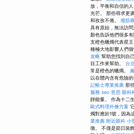
放，平衡和自信的人
光芒。 那些尋求更
和孜孜不倦。
撥筋
具有原始，無法訪
顏色告訴他們很多
支橙色蠟燭代表星王
種極大地影響人們個
攻略
幫助您找到自
目工作來幫助。
台
常是橙色的蠟燭。
以在體內含有危險的
記帳士專業推薦
那些
服務
seo 意思
眼科
靜能量。 作為十二
歐式料理外燴方案
燭對應於1號，因為
業推薦
附近眼科
小
徵。 不僅是節日裝