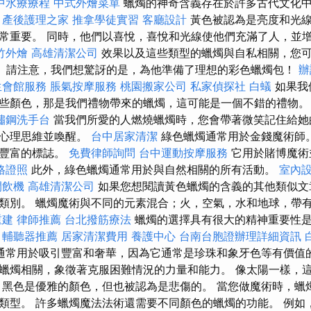
中水療療程
中式外燴菜單
蠟燭的神奇含義存在於許多古代文化
。
產後護理之家
推拿學徒實習
客廳設計
黃色被認為是亮度和光線
常重要。 同時，他們以喜悅，喜悅和光線使他們充滿了人，並
竹外燴
高雄清潔公司
效果以及這些類型的蠟燭與自私相關，您
聯。 請注意，我們想驚訝的是，為他準備了理想的彩色蠟燭包！
辦
生會館服務
脹氣按摩服務
桃園搬家公司
私家偵探社
白蟻
如果我
些顏色，那是我們禮物帶來的蠟燭，這可能是一個不錯的禮物
鏽鋼洗手台
當我們所愛的人燃燒蠟燭時，您會帶著微笑記住給她
愈心理思維並喚醒。
台中居家清潔
綠色蠟燭通常用於金錢魔術師
和豐富的標誌。
免費律師詢問
台中運動按摩服務
它用於賭博魔術
格證照
此外，綠色蠟燭通常用於與自然相關的所有活動。
室內
開飲機
高雄清潔公司
如果您想閱讀黃色蠟燭的含義的其他類似文
類別。 蠟燭魔術與不同的元素混合；火，空氣，水和地球，帶
重建
律師推薦
台北撥筋療法
蠟燭的選擇具有很大的精神重要性
。
輔聽器推薦
居家清潔費用
養護中心
台南台胞證辦理詳細資訊
通常用於吸引豐富和奢華，因為它通常是珍珠和象牙色等有價值的
蠟燭相關，象徵著克服困難情況的力量和能力。 像太陽一樣，
 黑色是優雅的顏色，但也被認為是悲傷的。 當您做魔術時，蠟
類型。 許多蠟燭魔法法術還需要不同顏色的蠟燭的功能。 例如