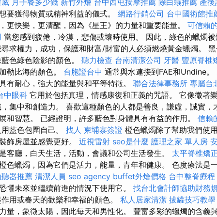
權威
月子餐多少錢
新竹外燴
台中西屯按摩推薦
除白蟻推薦
產後
想要獲得物質或精神利益的儀式。
網路行銷公司
台中國術館推
，更快樂，更清醒，因為《星王》的力量和重要能量。
可信賴
用
當您感到疲倦，冷漠，悲傷或壞時使用。 因此，綠色的蠟燭被
些尋求權力，成功，保護和財富/財富的人必須燃燒黃金蠟燭。 
像藍色綠色陰影的顏色。
聽力檢查
台南清潔公司
牙醫
豐原脊椎
像加勒比海的顏色。
台胞證台中
通常與水連接到FAE和Undine。
具有耐心，強大的能量與和平等特徵。
聯合法律事務所
專屬台
台中眼科
它用於包括真理，情感康復和正義的咒語。 它像徵著
識，集中和創造力。 喜歡這種顏色的人都是善良，謙虛，誠實，
展和智慧。 已經證明，許多藍色對身體具有有益的作用。
信賴
人用藍色包圍自己。
找人
柬埔寨簽證
橙色蠟燭除了幫助我們使用
們裝飾房屋並感覺更好。
近視雷射
seo是什麼
護理之家 單人房
是客廳，白天生活，活動，會議和公司生活發生。
太平脊椎矯
橙色蠟燭，因為它們是活力，能量，青年和健康。 色度療法是
助聽器推薦
清潔人員
seo agency
buffet外燴價格
台中整脊療
恐懼未來並繼續前進的情況下使用它。
找台北會計師協助財務
起作用或春天的歡樂和幸福的顏色。
私人居家清潔
拔罐技巧教
力量，象徵太陽，因此每天和男性化。 豐富多彩的蠟燭的含義