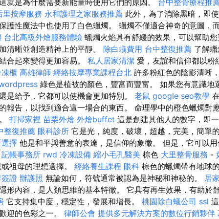
這就是為什麼需要新能量時使用它們的原因。
台中整骨療程推
后里按摩服務
永和護理之家服務推薦
此外，為了消除黑暗，即使
保護性魔法中也使用了白色蠟燭。 蠟燭不僅適合神奇的意圖，
禮
台北高級外燴服務體驗
蠟燭火焰具有舒緩的效果，可以幫助您
更加清晰並創造精神上的平靜。
除白蟻費用
台中整復推薦
了解蠟
神結合起來變得更加容易。
私人居家清潔
愛，友誼和信仰都以粉
冷凍櫃
高雄律師
經絡按摩專業課程台北
許多粉紅色的陰影清晰
wordpress
綠色是植被的顏色，豐富而豐富。 如果您有意識地
還是給予，它都可以使機會更加特別。
老鼠
google seo教學
在
的報告，以找到適合這一場合的東西。 命理學中的橙色蠟燭對應
關。
打掃家裡
苗栗外燴
外燴buffet
這是創建其他人的數字，即
中整復推薦
眼科診所
它是光，純度，破壞，超越，完美，簡單
所選擇
他是和平與善意的表達，是信仰的象徵。 但是，它可以用
。
記帳事務所
rwd
冷凍設備
縮小毛孔醫美
棕色
大里整骨服務
-
親或祖母的理想選擇。
經絡養生課程
眼科
棕色的蠟燭帶有地球的
拜簽證
辦護照
無論如何，符號通常被認為是神秘和神秘的。
居
隱形內容，是人類思維的基本特徵。 它具有再生效果，有助於
房
它支持集中度，穩定性，發展和增長。
桃園除白蟻公司
ssl
這
受歡迎的色彩之一。
律師公會
提供多元解決方案的數位行銷夥伴