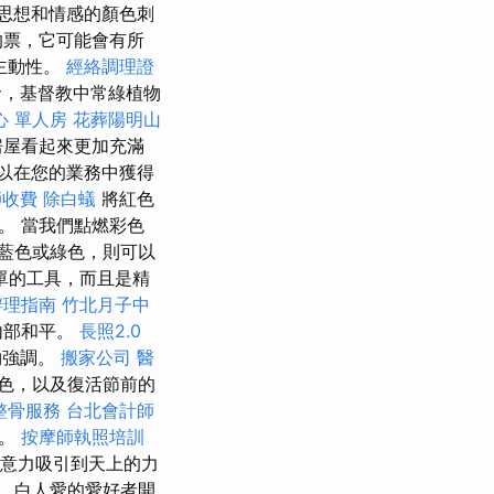
思想和情感的顏色刺
的票，它可能會有所
主動性。
經絡調理證
命，基督教中常綠植物
心 單人房
花葬陽明山
房屋看起來更加充滿
以在您的業務中獲得
師收費
除白蟻
將紅色
。 當我們點燃彩色
藍色或綠色，則可以
單的工具，而且是精
辦理指南
竹北月子中
內部和平。
長照2.0
夠強調。
搬家公司
醫
色，以及復活節前的
整骨服務
台北會計師
色。
按摩師執照培訓
意力吸引到天上的力
 白人愛的愛好者開