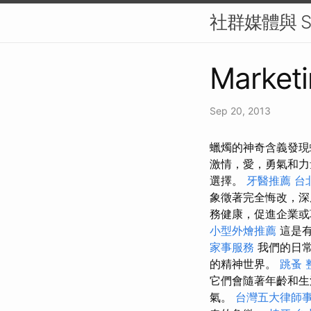
社群媒體與 S
Marketi
Sep 20, 2013
蠟燭的神奇含義發現
激情，愛，勇氣和
選擇。
牙醫推薦
台
象徵著完全悔改，
務健康，促進企業或
小型外燴推薦
這是有
家事服務
我們的日
的精神世界。
跳蚤
它們會隨著年齡和生
氣。
台灣五大律師