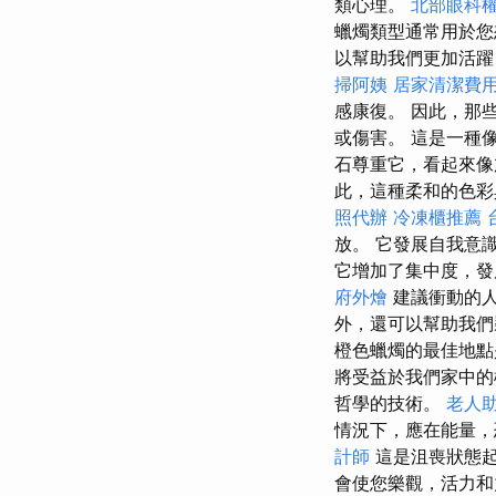
類心理。
北部眼科
蠟燭類型通常用於您
以幫助我們更加活躍
掃阿姨
居家清潔費
感康復。 因此，那
或傷害。 這是一種
石尊重它，看起來
此，這種柔和的色彩
照代辦
冷凍櫃推薦
放。 它發展自我意
它增加了集中度，發
府外燴
建議衝動的
外，還可以幫助我
橙色蠟燭的最佳地點
將受益於我們家中的
哲學的技術。
老人
情況下，應在能量，
計師
這是沮喪狀態
會使您樂觀，活力和