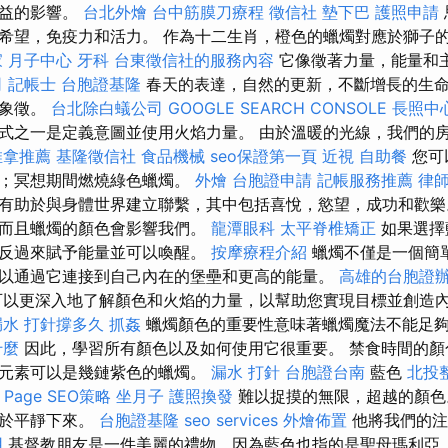
有益的影響。
台北外燴
台中筋膜刀療程
徵信社
墊下巴
護照申請
希望，免疫力和活力。 作為十二生肖，橙色的蠟燭對應於獅子
 月子中心
牙科
台東徵信社的服務內容
它像徵著力量，能量和
司
記帳士
台胞證基隆
春天的表達，自然的更新，不斷增長的生
的象徵。
台北除白蟻公司
GOOGLE SEARCH CONSOLE
長照中
式之一是定義意圖並使用火焰力量。 由於溫暖的光線，我們的
推拿推薦
基隆徵信社
食品機械
seo保證第一頁
近視
自助餐
您可
富；冥想期間燃燒綠色蠟燭。
外燴
台胞證申請
記帳服務推薦
律
有助於與身體世界建立聯繫，其中包括喜悅，慾望，成功和歡樂
，而且蠟燭的顏色會影響我們。
龍潭眼科
太平脊椎矯正
如果選擇
色反過來賦予能量並可以喚醒。
按摩療程介紹
蠟燭不僅是一個簡
以通過它連接到自己內在的堡壘和更高的能量。
高雄的台胞證
以更深入地了解顏色和火焰的力量，以幫助您實現目標並創造
漏水 打針撐多久
抓姦
蠟燭顏色的重要性意味著蠟燭魔法不能足
什麼
因此，學習所有顏色以及如何使用它很重要。 禁食時間的顏
飾元素可以是幾鏈紫色的蠟燭。
漏水 打針
台胞證台南
藍色
北投
Page SEO策略
坐月子
護照換發
難以捉摸的無限，超越的顏
助於平靜下來。
台胞證基隆
seo services
外燴佈置
他將我們的注
用
基督教朋友是一件美麗的禮物，因為藍色也指的是聖母瑪利亞。