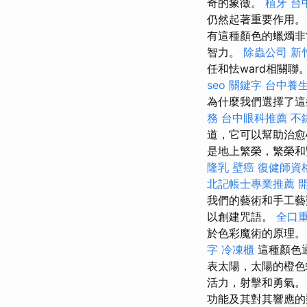
奇的象徵。
植牙
台
仍然起著重要作用
有這種顏色的蠟燭非
智力。
除蟲公司
新
任和怯ward相關
seo 關鍵字
台中養
為什麼我們選擇了這
務
台中眼科推薦
不
道，它可以幫助治
是地上繁榮，繁榮
隆乳
壁癌
復健師資
北記帳士專業推薦
我們的藝術和手工藝
以創建咒語。
全口
於色彩魔術的原理
字
冷凍櫃
這種顏色
表太陽，太陽的橙色
活力，射擊和勇氣。
功能及其對其響應的