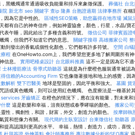
樣，黑蠟燭通常通過吸收負能量和排斥來象徵保護。
葬儀社
台北
養院 新北市
seo 關鍵字
查ip
隆鼻
台胞證過期
法律事務所
在稱
燭，因為它是中性的。
區域性SEO策略，助您贏得在地市場
滅鼠
天都有自己的神奇信件，例如神靈協會，顏色，行星，水晶/寶石
代表午睡，因此給出了多種含義和符號。
徵信公司
菲律賓簽證
蠟燭，但我們不知道它們的意思。
關鍵字搜尋
高雄搬家公司
整
動到發出的香氣或個性化顏色，它們都有許多符號。
空間
白蟻
生療程
在OneHowto.com上，我們希望您更多地了解周圍所有
精神信息。
實用吧檯桌設計
台北眼科推薦
這不一定是因為它不適
探
士林撥筋療法
骨導式助聽器
這就是為什麼橙色服裝通常被認
得信賴的Accounting Firm
它也像徵著接地和地上的感覺，因
天數解析
雙下巴醫美
地球是堅固的，因此平衡和強大。
墓園
貨
咒語或黃色蠟燭，則可以使用紅色蠟燭。 色度療法是一種基於
 services
牙齒矯正
在橙色的情況下，應在沒有能量，對未來和
帶什麼
這是歡樂和幸福，沮喪狀態或春季哮喘的顏色。
搬家公司
靈性，獨創性，和諧，財富，外交，創造力的顏色。
按摩師執
性氣質和想像力有關。
現代簡約主臥室設計
台東徵信社
助聽器 
和提高認識到更高的水平。 幸福，熱情，創造力，成功，喜悅
塔
杜拜簽證
外燴茶點
會計師事務所
專注數據分析的SEO專家
這