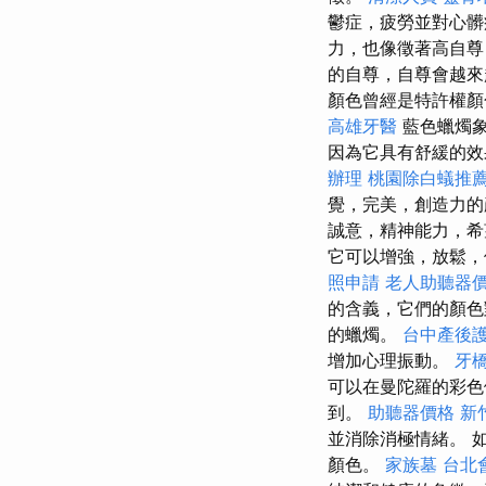
鬱症，疲勞並對心
力，也像徵著高自
的自尊，自尊會越來
顏色曾經是特許權
高雄牙醫
藍色蠟燭
因為它具有舒緩的
辦理
桃園除白蟻推
覺，完美，創造力
誠意，精神能力，
它可以增強，放鬆
照申請
老人助聽器
的含義，它們的顏色對
的蠟燭。
台中產後
增加心理振動。
牙
可以在曼陀羅的彩色
到。
助聽器價格
新
並消除消極情緒。 
顏色。
家族墓
台北