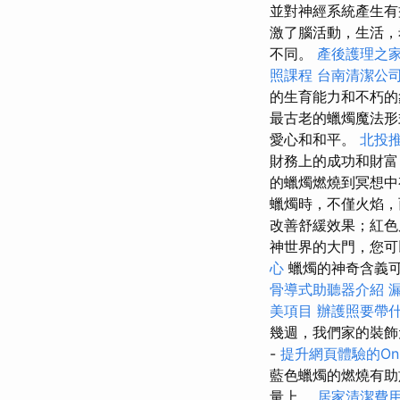
並對神經系統產生
激了腦活動，生活，
不同。
產後護理之家
照課程
台南清潔公
的生育能力和不朽
最古老的蠟燭魔法形
愛心和和平。
北投
財務上的成功和財
的蠟燭燃燒到冥想中
蠟燭時，不僅火焰
改善舒緩效果；紅
神世界的大門，您可
心
蠟燭的神奇含義可
骨導式助聽器介紹
美項目
辦護照要帶
幾週，我們家的裝
-
提升網頁體驗的On 
藍色蠟燭的燃燒有
量上。
居家清潔費