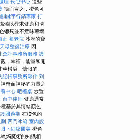
護理
長照中心
這些
薦
簡而言之，橙色可
的關鍵字行銷專家
打
燃燒以尋求健康和情
黑色蠟燭並不意味著壞
矯正
養老院
沙漠的寶
天母整復治療
因
北會計事務所服務
護
樂觀，幸福，能量和開
才華橫溢，慷慨的。
的記帳事務所夥伴
到
神奇而神秘的力量之
安養中心
吧檯桌
放置
正
台中律師
健康通常
一種基於其情緒顏色
程
護照過期
在橙色的
規劃
四門冰箱
室內設
學
眼下細紋醫美
橙色
與蠟燭魔術的知識相