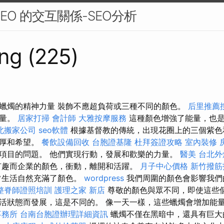
EO 的交互關係-SEO分析
ng (225)
蠟燭的精神力量 裝飾不應超負荷或三種不同的顏色。
后里推薦
力量。
居家打掃
會計師
大雅按摩服務
這種顏色增強了能量，也
北搬家公司
seo軟體
根據基督教的傳統，出現花圈上的三個紫色
深厚和希望。
餐飲設備回收
台胞證基隆
杜拜簽證攻略
室內裝修
項目的問題。 他們實現行動，發展和歡樂的力量。
醫美
台北外
趣而企業的顏色，衝動，離開和活躍。
月子中心價格
新竹撥筋
常生活自然充滿了顏色。
wordpress
我們周圍的顏色會影響我們
整脊師證照培訓
護理之家 新店
尊敬的顏色與眾不同，即使這些
活狀態而發展，這是不同的。 像一天一樣，這些蠟燭會增加能
事務所
台南台胞證辦理詳細資訊
蠟燭不僅在黑暗中，還具有巨大