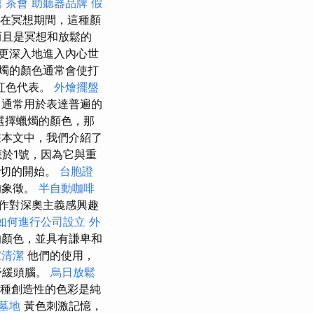
薦
茶會
助聽器品牌
假
在冥想期間，這種顏
而且是冥想和放鬆的
更深入地進入內心世
燭的顏色通常會使打
紅色代表。
外燴擺盤
，通常用於表達普遍的
選擇蠟燭的顏色，那
本文中，我們介紹了
於1號，因為它與重
一切的開始。
台胞證
的象徵。
半自動咖啡
作對深奧主義感興趣
如何進行公司設立
外
顏色，並具有謙卑和
家清潔
他們的使用，
舒緩頭腦。
烏日放鬆
種創造性的色彩是純
墓地
黃色刺激記憶，