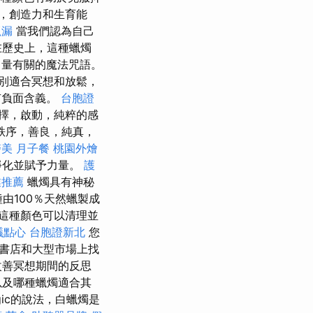
，創造力和生育能
抓漏
當我們認為自己
在歷史上，這種蠟燭
力量有關的魔法咒語。
別適合冥想和放鬆，
有負面含義。
台胞證
擇，啟動，純粹的感
秩序，善良，純真，
醫美
月子餐
桃園外燴
淨化並賦予力量。
護
業推薦
蠟燭具有神秘
種由100％天然蠟製成
這種顏色可以清理並
議點心
台胞證新北
您
書店和大型市場上找
改善冥想期間的反思
以及哪種蠟燭適合其
gic的說法，白蠟燭是