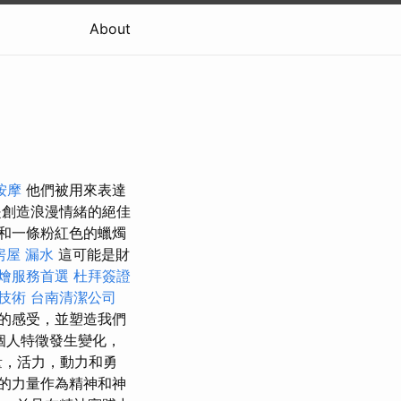
About
按摩
他們被用來表達
是創造浪漫情緒的絕佳
和一條粉紅色的蠟燭
房屋 漏水
這可能是財
燴服務首選
杜拜簽證
技術
台南清潔公司
的感受，並塑造我們
個人特徵發生變化，
量，活力，動力和勇
的力量作為精神和神