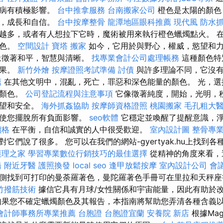
髒病有積極影響。
台中推拿服務
台南搬家公司
橙色是太陽的顏色
尊，成長和自信。
台中按摩整骨
龍潭地區眼科推薦
現代風
防水
越多，或者有人想拉下它時，魔術被用來執行橙色蠟燭點火。 
顏色。
空間設計
寶塔
搬家
如今，它用於與野心，權威，慾望和
象徵著和平，智慧與清晰。
找專業會計公司處理帳務
這種顏色特
效果。
新竹外燴
按摩證照考試準備
討債
與許多理論不同，它沒
薦
在其他文明中，混亂，死亡，罪惡和深色能量的顏色。 光，選
的顏色。
公司登記流程與注意事項
它像徵著純度，開始，光明，
希望和安全。
海外抓姦協助
按摩師資格證照
桃園搬家
毛孔粗大
，使您擺脫所有負面影響。
seo軟體
它穩定並喚醒了提醒意識，
價格
在平衡，自信和誠實的人中很受歡迎。
室內設計圖
整骨專
它們說了很多。 您可以在我們的網站-gyertyak.hu上找到各
護理之家
學習專業數位行銷技巧的最佳選擇
從精神的角度來看，
橋
附近牙醫
護照換發
local seo
逢甲放鬆按摩
室內設計公司
會
側找到可打印的曼荼羅著色，曼陀羅著色手冊可在里拉和天秤座
竹撥筋技術
據信它具有月球/女性關係和宇宙能量，因此有助於
如果您不確定蠟燭顏色及其報告，本指南將幫助您弄清各種含義
會計師事務所專業推薦
台胞證
台胞證宜蘭
安養院 新店
根據Ma