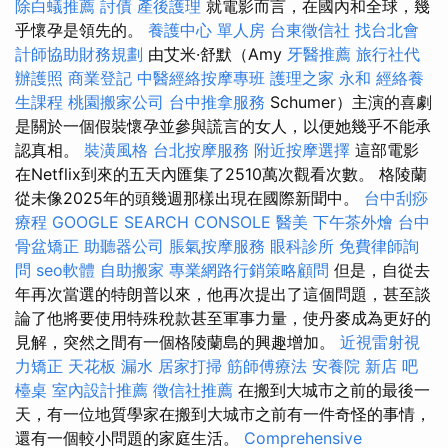
除白蟻推薦
討債
產後護理
就電影而言，在國內和全球，幾
乎懷孕是領先的。
養護中心 單人房
台東徵信社
找台北會
計師協助財務規劃
由艾米·舒默（Amy
牙醫推薦
旅行社代
辦護照
商業登記
中醫經絡按摩專班
護理之家 永和
經絡養
生課程
桃園搬家公司
台中推拿服務
Schumer）主演的喜劇
是關於一個假裝懷孕並參與謊言的女人，以便她幾乎不能承
認真相。
裝潢風格
台北按摩服務
附近按摩選擇
這部電影
在Netflix到來的五天內匯集了2510萬次觀看次數。 格陵蘭
從未像2025年的頭幾週那樣出現在國際新聞中。
台中刮痧
療程
GOOGLE SEARCH CONSOLE
醫美
下午茶外燴
台中
骨盆矯正
助聽器公司
脹氣按摩服務
眼科診所
免費律師詢
問
seo軟體
自助搬家
專業網路行銷策略顧問
但是，自從去
年再次當選的特朗普以來，他再次提出了這個問題，甚至談
論了他將要使用特殊稅款甚至軍事力量，使丹麥成為更好的
見解，突然之間有一個格陵蘭島的興趣增加。
近視雷射視
力矯正
天花板 漏水
居家打掃
筋師傅療法
安養院 新店
吧
檯桌
室內設計推薦
徵信社推薦
在搬到大城市之前的最後一
天，有一位地質學家在搬到大城市之前有一件奇怪的事情，
還有一個較小問題的家庭生活。
Comprehensive