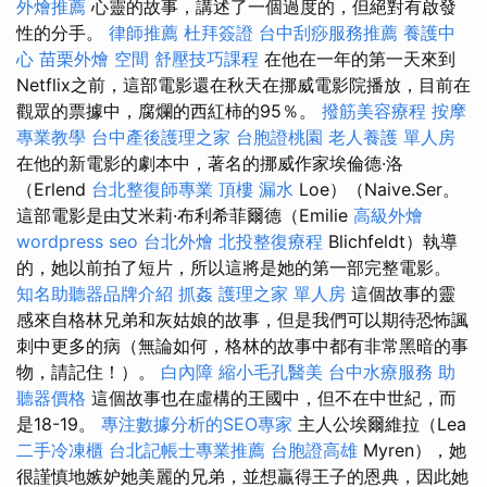
外燴推薦
心靈的故事，講述了一個過度的，但絕對有啟發
性的分手。
律師推薦
杜拜簽證
台中刮痧服務推薦
養護中
心
苗栗外燴
空間
舒壓技巧課程
在他在一年的第一天來到
Netflix之前，這部電影還在秋天在挪威電影院播放，目前在
觀眾的票據中，腐爛的西紅柿的95％。
撥筋美容療程
按摩
專業教學
台中產後護理之家
台胞證桃園
老人養護 單人房
在他的新電影的劇本中，著名的挪威作家埃倫德·洛
（Erlend
台北整復師專業
頂樓 漏水
Loe）（Naive.Ser。
這部電影是由艾米莉·布利希菲爾德（Emilie
高級外燴
wordpress seo
台北外燴
北投整復療程
Blichfeldt）執導
的，她以前拍了短片，所以這將是她的第一部完整電影。
知名助聽器品牌介紹
抓姦
護理之家 單人房
這個故事的靈
感來自格林兄弟和灰姑娘的故事，但是我們可以期待恐怖諷
刺中更多的病（無論如何，格林的故事中都有非常黑暗的事
物，請記住！）。
白內障
縮小毛孔醫美
台中水療服務
助
聽器價格
這個故事也在虛構的王國中，但不在中世紀，而
是18-19。
專注數據分析的SEO專家
主人公埃爾維拉（Lea
二手冷凍櫃
台北記帳士專業推薦
台胞證高雄
Myren），她
很謹慎地嫉妒她美麗的兄弟，並想贏得王子的恩典，因此她