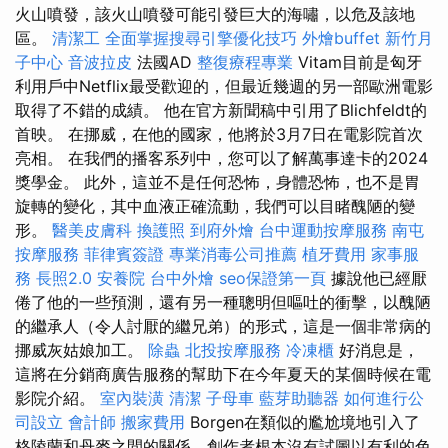
火山噴發，該火山噴發可能引發巨大的海嘯，以危及該地
區。
清潔工
全面掌握搜尋引擎優化技巧
外燴buffet
新竹月
子中心
音波拉皮
法國AD
整復療程專業
Vitam目前是匈牙
利用戶中Netflix最受歡迎的，但最近幾週的另一部歐洲電影
取得了不錯的成績。 他在官方新聞稿中引用了Blichfeldt的
首映。 在挪威，在他的國家，他將於3月7日在電影院首次
亮相。 在我們的播客系列中，您可以了解萬事達卡的2024
獎學金。 此外，這並不是任何恐怖，身體恐怖，也不是胃
旋轉的變化，其中血液正確流動，我們可以目睹醜陋的變
形。
醫美皮膚科
換護照
到府外燴
台中運動按摩服務
南屯
按摩服務
菲律賓簽證
專業消毒公司推薦
植牙費用
家事服
務
長照2.0
安養院
台中外燴
seo保證第一頁
據說他已經厭
倦了他的一些預測，還有另一種聰明但嘔吐的衝擊，以醜陋
的繼承人（令人討厭的繼兄弟）的形式，這是一個非常病的
挪威灰姑娘加工。
除蟲
北投按摩服務
冷凍櫃
好消息是，
這將在分銷商廣告服務的幫助下在今年夏天的某個時候在電
影院介紹。
室內裝潢
清潔
子母車
藍芽助聽器
如何進行公
司設立
會計師
搬家費用
Borgen在類似的尷尬境地引入了
格陵蘭和丹麥之間的關係，創作者根本沒有試圖以有利的色