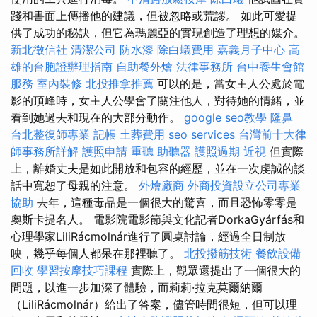
踐和書面上傳播他的建議，但被忽略或荒謬。 如此可愛提
供了成功的秘訣，但它為瑪麗亞的實現創造了理想的媒介。
新北徵信社
清潔公司
防水漆
除白蟻費用
嘉義月子中心
高
雄的台胞證辦理指南
自助餐外燴
法律事務所
台中養生會館
服務
室內裝修
北投推拿推薦
可以的是，當女主人公處於電
影的頂峰時，女主人公學會了關注他人，對待她的情緒，並
看到她過去和現在的大部分動作。
google seo教學
隆鼻
台北整復師專業
記帳
土葬費用
seo services
台灣前十大律
師事務所詳解
護照申請
重聽 助聽器
護照過期
近視
但實際
上，離婚丈夫是如此開放和包容的經歷，並在一次虔誠的談
話中寬恕了母親的注意。
外燴廠商
外商投資設立公司專業
協助
去年，這種毒品是一個很大的驚喜，而且恐怖零零是
奧斯卡提名人。 電影院電影節與文化記者DorkaGyárfás和
心理學家LiliRácmolnár進行了圓桌討論，經過全日制放
映，幾乎每個人都呆在那裡聽了。
北投撥筋技術
餐飲設備
回收
學習按摩技巧課程
實際上，觀眾還提出了一個很大的
問題，以進一步加深了體驗，而莉莉·拉克莫爾納爾
（LiliRácmolnár）給出了答案，儘管時間很短，但可以理