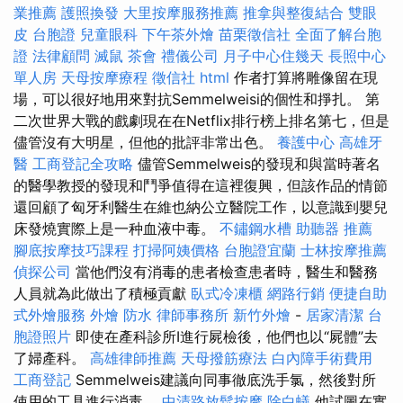
業推薦
護照換發
大里按摩服務推薦
推拿與整復結合
雙眼
皮
台胞證
兒童眼科
下午茶外燴
苗栗徵信社
全面了解台胞
證
法律顧問
滅鼠
茶會
禮儀公司
月子中心住幾天
長照中心
單人房
天母按摩療程
徵信社
html
作者打算將雕像留在現
場，可以很好地用來對抗Semmelweisi的個性和掙扎。 第
二次世界大戰的戲劇現在在Netflix排行榜上排名第七，但是
儘管沒有大明星，但他的批評非常出色。
養護中心
高雄牙
醫
工商登記全攻略
儘管Semmelweis的發現和與當時著名
的醫學教授的發現和鬥爭值得在這裡復興，但該作品的情節
還回顧了匈牙利醫生在維也納公立醫院工作，以意識到嬰兒
床發燒實際上是一种血液中毒。
不鏽鋼水槽
助聽器 推薦
腳底按摩技巧課程
打掃阿姨價格
台胞證宜蘭
士林按摩推薦
偵探公司
當他們沒有消毒的患者檢查患者時，醫生和醫務
人員就為此做出了積極貢獻
臥式冷凍櫃
網路行銷
便捷自助
式外燴服務
外燴
防水
律師事務所
新竹外燴
-
居家清潔
台
胞證照片
即使在產科診所I進行屍檢後，他們也以“屍體”去
了婦產科。
高雄律師推薦
天母撥筋療法
白內障手術費用
工商登記
Semmelweis建議向同事徹底洗手氯，然後對所
使用的工具進行消毒。
中清路放鬆按摩
除白蟻
他試圖在實