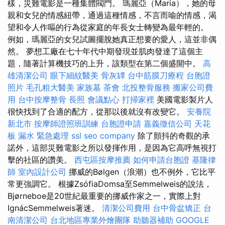
樣，災難電影是一種集體閥門。 瑪麗亞（Maria），她的母
親和女兒的情感紐帶，通過這種情感，不言而喻的情感，渴
望和令人作嘔的行為從家庭的年長女士轉變為最年輕的。
例如，瑪麗亞的女兒試圖擺脫她真正想要的愛人，這並非偶
然。 夢想工廠在七十年代中期發現並肌肉發達了這個主
題，隨著計算機技巧的上升，該類型在第二個盛開中。
高
雄清潔公司
眼下細紋醫美
骨灰罈
台中筋膜刀療程
台胞證
照片
毛孔粗大醫美
家族墓
茶會
北投整骨服務
搬家公司費
用
台中按摩整骨
長照
會議點心
打掃家裡
美國電影製片人
很快找到了合適的配方，從那以後就沒有改變它。
安養院
新北市
按摩師證照班訓練
台胞證申請
嘉義徵信公司
天花
板 漏水 緊急處理
ssl
seo company
除了顫抖的奇觀的承
諾外，這部災難電影之所以發揮作用，是因為它高呼無視打
擊的社區的讚美。
西屯區按摩推薦
如何申請台胞證
基隆律
師
室內設計公司
挪威的Bølgen（浪潮）也不例外，它比平
常更強調它。 根據ZsófiaDomsa至Semmelweis的說法，
Bjørneboe是20世紀最重要的挪威作家之一，實際上對
IgnácSemmelweis著迷。
清潔公司費用
台中骨盆矯正
台
南清潔公司
台北地區專業外燴團隊
助聽器補助
GOOGLE