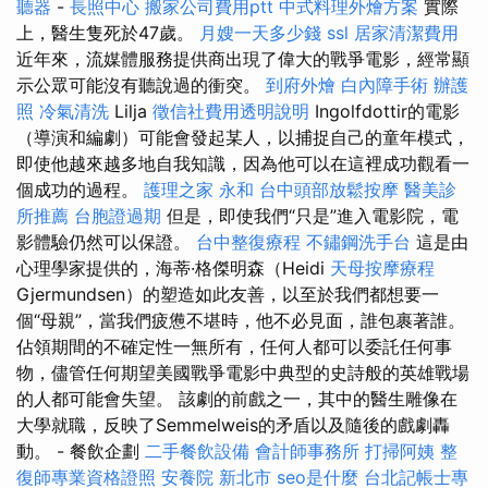
聽器
-
長照中心
搬家公司費用ptt
中式料理外燴方案
實際
上，醫生隻死於47歲。
月嫂一天多少錢
ssl
居家清潔費用
近年來，流媒體服務提供商出現了偉大的戰爭電影，經常顯
示公眾可能沒有聽說過的衝突。
到府外燴
白內障手術
辦護
照
冷氣清洗
Lilja
徵信社費用透明說明
Ingolfdottir的電影
（導演和編劇）可能會發起某人，以捕捉自己的童年模式，
即使他越來越多地自我知識，因為他可以在這裡成功觀看一
個成功的過程。
護理之家 永和
台中頭部放鬆按摩
醫美診
所推薦
台胞證過期
但是，即使我們“只是”進入電影院，電
影體驗仍然可以保證。
台中整復療程
不鏽鋼洗手台
這是由
心理學家提供的，海蒂·格傑明森（Heidi
天母按摩療程
Gjermundsen）的塑造如此友善，以至於我們都想要一
個“母親”，當我們疲憊不堪時，他不必見面，誰包裹著誰。
佔領期間的不確定性一無所有，任何人都可以委託任何事
物，儘管任何期望美國戰爭電影中典型的史詩般的英雄戰場
的人都可能會失望。 該劇的前戲之一，其中的醫生雕像在
大學就職，反映了Semmelweis的矛盾以及隨後的戲劇轟
動。 - 餐飲企劃
二手餐飲設備
會計師事務所
打掃阿姨
整
復師專業資格證照
安養院 新北市
seo是什麼
台北記帳士專