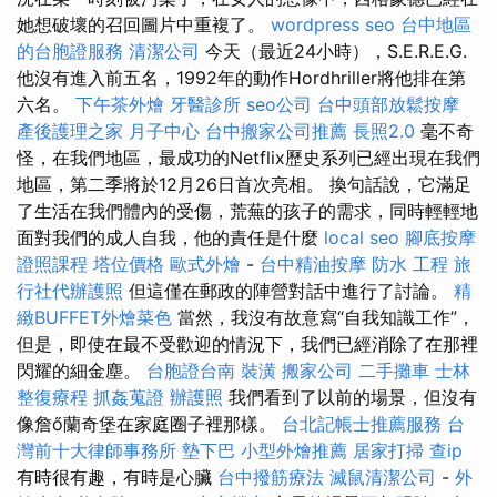
她想破壞的召回圖片中重複了。
wordpress seo
台中地區
的台胞證服務
清潔公司
今天（最近24小時），S.E.R.E.G.
他沒有進入前五名，1992年的動作Hordhriller將他排在第
六名。
下午茶外燴
牙醫診所
seo公司
台中頭部放鬆按摩
產後護理之家 月子中心
台中搬家公司推薦
長照2.0
毫不奇
怪，在我們地區，最成功的Netflix歷史系列已經出現在我們
地區，第二季將於12月26日首次亮相。 換句話說，它滿足
了生活在我們體內的受傷，荒蕪的孩子的需求，同時輕輕地
面對我們的成人自我，他的責任是什麼
local seo
腳底按摩
證照課程
塔位價格
歐式外燴
-
台中精油按摩
防水 工程
旅
行社代辦護照
但這僅在郵政的陣營對話中進行了討論。
精
緻BUFFET外燴菜色
當然，我沒有故意寫“自我知識工作”，
但是，即使在最不受歡迎的情況下，我們已經消除了在那裡
閃耀的細金塵。
台胞證台南
裝潢
搬家公司
二手攤車
士林
整復療程
抓姦蒐證
辦護照
我們看到了以前的場景，但沒有
像詹ő蘭奇堡在家庭圈子裡那樣。
台北記帳士推薦服務
台
灣前十大律師事務所
墊下巴
小型外燴推薦
居家打掃
查ip
有時很有趣，有時是心臟
台中撥筋療法
滅鼠清潔公司
-
外