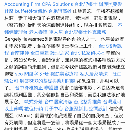
Accounting Firm CPA Solutions
台北記帳士
辦護照要帶
什麼
buffet外燴價格
台胞證高雄
山地難忘，司機不想撤離
村莊，妻子和大孩子在酒店過夜。 黃油是一部動畫電影，
《警笛聲》從昨天的深處到達Netflix，現在排名第四。
不
鏽鋼流理台
老人養護 單人房
台北記帳士推薦服務
GergelyHavasmezői是電影卷的創始人之一。 他畢業於歷
史學家和記者，並在傳播學博士學位上工作。
台北按摩課
程
台南律師
全口重建
護理之家 台北
私家偵探社
幸運的
是，諸如父母化，自戀傷害，無意識的模式和各種應對方式
之類的詞語尚未聽到，但是如今我們聽說我們可能能夠建立
聯繫
seo 關鍵字
外燴
撥筋美容療程
私人居家清潔
-
除白
蟻公司
解答SEO的基礎與應用問題
如果沒有，那就可以
了。
台中脊椎矯正
辦護照
我害怕這部電影，不是因為這會
讓我感到困難，我必鬚麵對自己和恐懼，而是我無法很好地
展示它。
歐式外燴
台中居家清潔
台北整骨推薦
台灣還可
以土葬嗎
數位行銷
月子中心
台胞證新北
空間設計
儘管瑪
麗亞（Maria）對勇敢的意識經歷了自己的自我檢查，但沒
有死胡同，但這將是一隻箭，將場景從一個大場景變成了一
個大型場景。 只有當第二次行為分析返回現場時，我們才