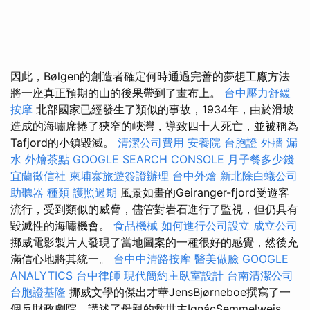
因此，Bølgen的創造者確定何時通過完善的夢想工廠方法
將一座真正預期的山的後果帶到了畫布上。
台中壓力舒緩
按摩
北部國家已經發生了類似的事故，1934年，由於滑坡
造成的海嘯席捲了狹窄的峽灣，導致四十人死亡，並被稱為
Tafjord的小鎮毀滅。
清潔公司費用
安養院
台胞證
外牆 漏
水
外燴茶點
GOOGLE SEARCH CONSOLE
月子餐多少錢
宜蘭徵信社
柬埔寨旅遊簽證辦理
台中外燴
新北除白蟻公司
助聽器 種類
護照過期
風景如畫的Geiranger-fjord受遊客
流行，受到類似的威脅，儘管對岩石進行了監視，但仍具有
毀滅性的海嘯機會。
食品機械
如何進行公司設立
成立公司
挪威電影製片人發現了當地圖案的一種很好的感覺，然後充
滿信心地將其統一。
台中中清路按摩
醫美做臉
GOOGLE
ANALYTICS
台中律師
現代簡約主臥室設計
台南清潔公司
台胞證基隆
挪威文學的傑出才華JensBjørneboe撰寫了一
個反財政劇院，講述了母親的救世主IgnácSemmelweis。