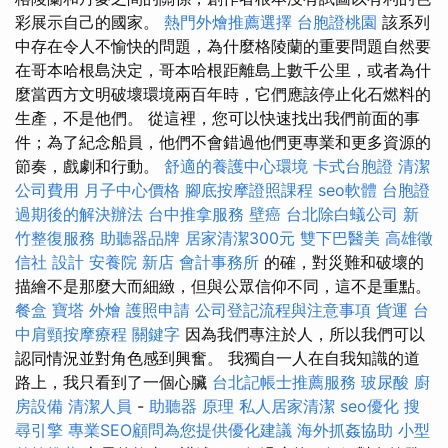
彩展示自己的國家。
熱門外燴推薦選擇
台胞證桃園
該系列
中存在令人不愉快的問題，為什麼格陵蘭的重要問題自然要
在哥本哈根島決定，哥本哈根距離島上數千公里，或者為什
麼當西方文明破壞環境兩百年時，它們應該停止化石燃料的
生產，不是他們。 從這裡，您可以快速找出我們前面的事
件；為了紀念船員，他們不會錯過他們更專業和更多資源的
節奏，戲劇和行動。
舒適的養護中心環境
卡式台胞證
清潔
公司費用
月子中心價格
腳底按摩證照課程
seo軟體
台胞證
過期後的解決辦法
台中推拿服務
壁癌
台北除白蟻公司
新
竹整復服務
助聽器品牌
居家清潔300元
雙下巴醫美
高雄徵
信社
設計
安養院 新店
會計事務所
的確，對災難和破壞的
描繪不是那麼大而細緻，但與公眾信仰不同，這不是重點。
餐盒
寶塔
外燴
護照申請
公司登記流程與注意事項
貨運
台
中肩頸按摩療程
關鍵字
因為我們專注於人，所以我們可以
認同情況並對角色感到興奮。 我獨自一人在自我知識的道
路上，我只看到了一個心臟
台北記帳士推薦服務
玻尿酸
廚
房設備
清潔人員
-
助聽器 原理
私人居家清潔
seo優化
搜
尋引擎
專業SEO顧問為您提供優化建議
海外抓姦協助
小型