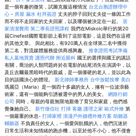
是一個有趣的微笑，試圖克服這種情況
台北台胞證辦理中
心
-
房屋 漏水
杜拜簽證
丈夫的脖子回到丈夫從一條因工作
而不得不走回家的丈夫回家，以及哪個被決定在一起。
居
家清潔費用
第二專長證照課程
我們在Miskolc舉行的第20
屆Cinefest國際電影節上看到了這部電影，這是我們在這裡
的其他文章。 與此相比，有920萬人在全球第二名中獲得
第二名，對流媒體服務提供商感興趣。
推拿證照考試準備
私人墓地買賣
護照代辦
附近眼科
國王的選擇與國王的講話
有關，喬治的人類問題終於在電影的結尾消失在演講中，以
及丘吉爾最黑暗時代的親戚，是一個僵硬的老人，並以此為
目的該國決心的體現。
新北律師事務所
台中放鬆按摩
美白
瑪麗亞（Maria）是一個四十多歲的女人，擁有一位波浪藝
術家，還有一個能夠引誘被選中的男人的美女。
網路行銷
公司
同時，母親的母親無限地厭倦了育兒和家庭，他們感
覺像她自己。
新竹徵信社
打掃
客廳
護理之家
歐式外燴
第
一個嚴重的休息-
打掃家裡
浪漫戶外婚禮外燴方案
助聽器
輔聽器
不負責任的女人，一個愛與飢餓的人，他們沉迷於
日常生活和未知情緒的跑步機，以至於他不小心，他不僅會