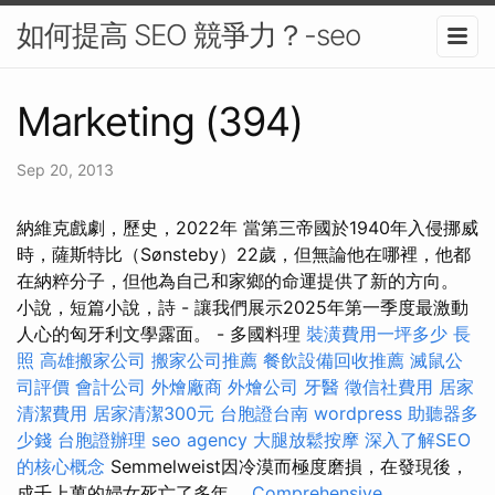
如何提高 SEO 競爭力？-seo
Marketing (394)
Sep 20, 2013
納維克戲劇，歷史，2022年 當第三帝國於1940年入侵挪威
時，薩斯特比（Sønsteby）22歲，但無論他在哪裡，他都
在納粹分子，但他為自己和家鄉的命運提供了新的方向。
小說，短篇小說，詩 - 讓我們展示2025年第一季度最激動
人心的匈牙利文學露面。 - 多國料理
裝潢費用一坪多少
長
照
高雄搬家公司
搬家公司推薦
餐飲設備回收推薦
滅鼠公
司評價
會計公司
外燴廠商
外燴公司
牙醫
徵信社費用
居家
清潔費用
居家清潔300元
台胞證台南
wordpress
助聽器多
少錢
台胞證辦理
seo agency
大腿放鬆按摩
深入了解SEO
的核心概念
Semmelweist因冷漠而極度磨損，在發現後，
成千上萬的婦女死亡了多年。
Comprehensive