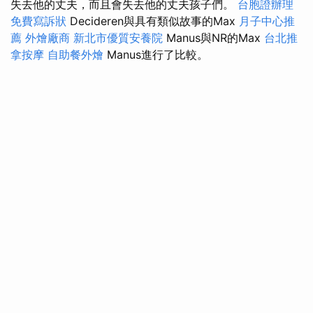
失去他的丈夫，而且會失去他的丈夫孩子們。
台胞證辦理
免費寫訴狀
Decideren與具有類似故事的Max
月子中心推
薦
外燴廠商
新北市優質安養院
Manus與NR的Max
台北推
拿按摩
自助餐外燴
Manus進行了比較。