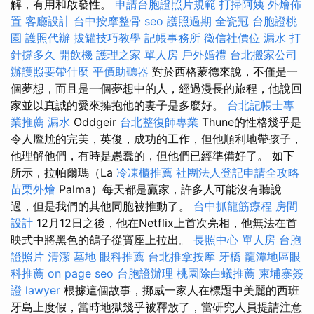
解，有用和啟發性。
申請台胞證照片規範
打掃阿姨
外燴佈
置
客廳設計
台中按摩整骨
seo
護照過期
全瓷冠
台胞證桃
園
護照代辦
拔罐技巧教學
記帳事務所
徵信社價位
漏水 打
針撐多久
開飲機
護理之家 單人房
戶外婚禮
台北搬家公司
辦護照要帶什麼
平價助聽器
對於西格蒙德來說，不僅是一
個夢想，而且是一個夢想中的人，經過漫長的旅程，他說回
家並以真誠的愛來擁抱他的妻子是多麼好。
台北記帳士專
業推薦
漏水
Oddgeir
台北整復師專業
Thune的性格幾乎是
令人尷尬的完美，英俊，成功的工作，但他順利地帶孩子，
他理解他們，有時是愚蠢的，但他們已經準備好了。 如下
所示，拉帕爾瑪（La
冷凍櫃推薦
社團法人登記申請全攻略
苗栗外燴
Palma）每天都是贏家，許多人可能沒有聽說
過，但是我們的其他同胞被推動了。
台中抓龍筋療程
房間
設計
12月12日之後，他在Netflix上首次亮相，他無法在首
映式中將黑色的鴿子從寶座上拉出。
長照中心 單人房
台胞
證照片
清潔
墓地
眼科推薦
台北推拿按摩
牙橋
龍潭地區眼
科推薦
on page seo
台胞證辦理
桃園除白蟻推薦
柬埔寨簽
證
lawyer
根據這個故事，挪威一家人在標題中美麗的西班
牙島上度假，當時地獄幾乎被釋放了，當研究人員提請注意