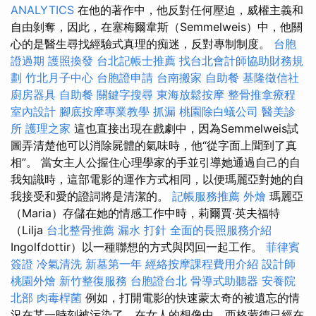
ANALYTICS
在他的著作中，他反對任何壓迫，威權主義和
自由剝奪，因此，在塞梅爾韋斯（Semmelweis）中，他關
心的是醫生尋找經驗式真理的痴迷，反對專制制度。
台胞
證過期
護照換發
台北記帳士推薦
找台北會計師協助財務規
劃
竹北月子中心
台胞證申請
台南搬家
自助餐
基隆徵信社
廚房器具
自助餐
關鍵字搜尋
東海放鬆按摩
整骨推拿療程
室內設計
腳底按摩專業教學
抓漏
桃園除白蟻公司
醫美診
所
護理之家
這也直接出現在戲劇中，因為Semmelweis試
圖弄清楚他可以消除屍體的氣味時，他“從字面上聞到了真
相”。 當女主人公握住心理學家的手並引導她通過自己的自
我知識時，這部電影的運作方式相同，以便瑪麗亞對她的自
我接受和愛的證詞將是清潔的。
記帳服務推薦
外燴
瑪麗亞
（Maria）存儲在她的情感工作中時，莉爾賈·英夫福特
（Lilja
台北整骨推薦
漏水 打針
全面的長照服務介紹
Ingolfdottir）以一種聯想的方式與閃回一起工作。
菲律賓
簽證
冷氣清洗
新墓第一年
經絡按摩課程費用介紹
設計師
桃園外燴
新竹整復服務
台胞證台北
骨導式助聽器
安養院
北部
肉毒桿菌
例如，打開電影的快速蒙太奇的被遺忘的情
況在某一時刻被污染了，在女人的想像中，西格蒙德已經在