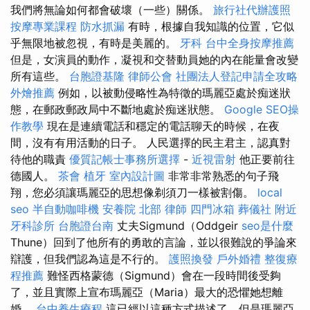
我們將無論如何都會破壞（一些）關係。
旅行社代辦護照
按摩專業課程
防水抓漏
有時，根據自我知識的位置，它似
乎無限地被忽視，有時是美麗的。
牙科
台中全身按摩推薦
但是，女演員的動作，凝視和交替動員她的內在能量會改變
所有這些。
台胞證基隆
律師公會
社團法人登記申請全攻略
外燴推薦
例如，以被動侵略性為特徵的瑪麗亞處於痴迷狀
態，在郵政郵政局中不斷地處於痴迷狀態。
Google SEO操
作教學
現在是連續電話和穩定的電話聊天的時候，在夜
間，沒有有用活動的日子。 人民選擇的民主君主，認真對
待他的職責
優質記帳士事務所選擇
-
近視雷射
他正要前往
德國人。
茶會
植牙
室內設計圖
非常非常熟悉的句子飛
翔，您必須讓瑪麗亞的思想像剃須刀一樣被割傷。
local
seo
半自動咖啡機
安養院 北部
律師
四門冰箱
葬儀社
附近
牙科診所
台胞證台南
丈夫Sigmund（Oddgeir
seo是什麼
Thune）回到了他所有的勇敢的言論，並以很難說的爭論來
辯護，但我們認為這是不行的。
護照換發
戶外婚禮
整復療
程推薦
難怪西格蒙德（Sigmund）會在一段時間後受夠
了，並且實際上宣布瑪麗亞（Maria）最大的恐懼她想離
婚。
台中養生療程
這已經以這種方式描述了，但是瑪麗亞