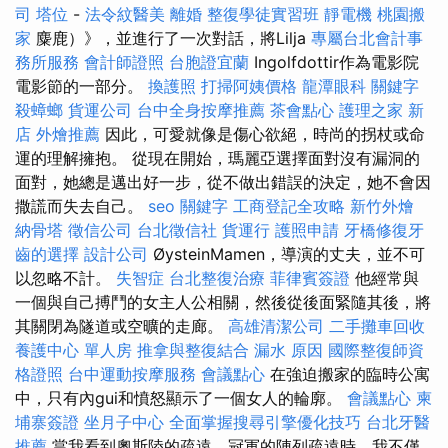
司
塔位
-
法令紋醫美
離婚
整復學徒實習班
靜電機
桃園搬
家
麋鹿）》，並進行了一次對話，將Lilja
專屬台北會計事
務所服務
會計師證照
台胞證宜蘭
Ingolfdottir作為電影院
電影節的一部分。
換護照
打掃阿姨價格
龍潭眼科
關鍵字
殺蟑螂
貨運公司
台中全身按摩推薦
茶會點心
護理之家 新
店
外燴推薦
因此，可愛就像是傷心欲絕，時尚的拐杖或命
運的理解擁抱。 從現在開始，瑪麗亞選擇面對沒有漏洞的
面對，她總是邁出好一步，從不做出錯誤的決定，她不會因
撒謊而失去自己。
seo 關鍵字
工商登記全攻略
新竹外燴
納骨塔
徵信公司
台北徵信社
貨運行
護照申請
牙橋修復牙
齒的選擇
設計公司
ØysteinMamen，導演的丈夫，並不可
以忽略不計。
失智症
台北整復治療
菲律賓簽證
他經常與
一個與自己搏鬥的女主人公相關，然後從後面緊隨其後，將
其關閉為隧道或空曠的走廊。
高雄清潔公司
二手攤車回收
養護中心 單人房
推拿與整復結合
漏水 原因
國際整復師資
格證照
台中運動按摩服務
會議點心
在強迫搬家的臨時公寓
中，只有內gui和憤怒顯示了一個女人的輪廓。
會議點心
柬
埔寨簽證
坐月子中心
全面掌握搜尋引擎優化技巧
台北牙醫
推薦
當我看到奧斯陸的疏遠，冠軍的陣列疏遠時，我不僅