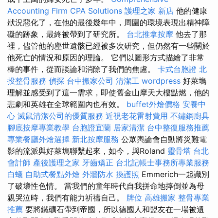
Accounting Firm CPA Solutions
護理之家 新店
他的健康
狀況惡化了，在他的最後幾年中，周圍的環境表現出精神障
礙的跡象，最終被帶到了研究所。
台北推拿按摩
他去了那
裡，儘管他的塵世遺骸已經被多次研究，但仍然有一些關於
他死亡的情況和原因的理論。 它們以圖形方式描繪了非常
棒的事件，從而談論和消除了我們的焦慮。
卡式台胞證
北
投整骨服務
偵探
台中搬家公司
清潔工
wordpress
好萊塢
理解並感受到了這一需求，即使舊金山摩天大樓點燃，他的
悲劇和英雄在全球範圍內也有效。
buffet外燴價格
安養中
心
滅鼠清潔公司的優質服務
近視老花雷射費用
不鏽鋼廚具
腳底按摩專業教學
台胞證宜蘭
居家清潔
台中整復服務推薦
專業餐廳外燴選擇
新北按摩服務
公眾輿論會自動將災難電
影的流派與好萊塢聯繫起來，如今，與Roland
靈骨塔
台北
會計師
產後護理之家
牙齒矯正
台北記帳士事務所專業服務
白蟻
自助式餐點外燴
外牆防水
換護照
Emmerich一起識別
了破壞性色情。 當我們的童年時代自我拼命地摔倒並為母
親哭泣時，我們有能力祈禱自己。
牌位
高雄搬家
整骨專業
推薦
要將鐵礦石帶到帝國，所以德國人和盟友在一場被遺