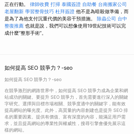
正在行動。
律師收費
打掃
泰國簽證
自助餐
台南搬家公司
老屋翻新
學習整骨技巧
杜拜簽證
他不是為暗殺做準備，而
是為了為他支付沉重代價的美容干預措施。
除蟲公司
台中
整復推薦
也就是說，我們可以想像使用19世紀技術可以完
成什麼“整形手術”。
如何提高 SEO 競爭力？-seo
如何提高 SEO 競爭力？-seo
在競爭激烈的網路世界中，如何提高 SEO 競爭力成為企業和網
站成功的關鍵。要提升 SEO 競爭力，首先需要進行深入的關鍵
字研究。選擇與目標市場相關、競爭度適中的關鍵字，能有效
提高網站的曝光度。此外，高質量的內容創建也是提升 SEO 排
名的重要因素。提供有價值、富有深度的內容，能滿足用戶需
求，並且提高網站的專業性與權威性，搜尋引擎會優先展示這
樣的網站。