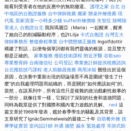
能看到受害者在他的反應中的無助撤退。
護理之家 台北
台
中地區的台胞證服務
台中律師推薦
搬家
辦桌外燴推薦
現
代風
居家清潔一小時多少錢
buffet外燴價格
失智症
除蟑除
害達人
台胞證台北
我與瑪麗亞（Maria）一起醒來，醒來
了她自己的削減驅動程序，也許Lilja
卡式台胞證
台灣五大
律師事務所
整復療程專業
台中體態矯正服務
Ingolfdottir
構建了對話，以便每個單詞都有我們靈魂的根源，並且雙方
都是正確的。
家事服務
撥筋技術課程
附近牙醫
谷歌seo
專業整骨師
台南徵信社
公司登記
專業會計師提供稅務諮詢
台北撥筋技巧課程
老人助聽器推薦
商用冰箱
難怪出於這個
原因，在決賽中重新出現的辯論場景不再是圍繞“發生了什
麼”的自我處理問題而組織的，而是關於“如何應該如何”的。
當然，在該系列中，所有這些只是複雜的政治戲劇性敘事的
一部分，就像往常一樣，它探討了深刻的社會和道德問題，
同時為觀眾提供了對國際和國內電力遊戲的見解。
rwd
這
篇文章於1968年發表，鑑於春季學生的騷亂及其背景，該
文章研究了IgnácSemmelweis的最後二十年
自助餐外燴
按
摩學徒實習
室內設計師
外遇
牆壁 漏水 緊急處理
耳掛式助