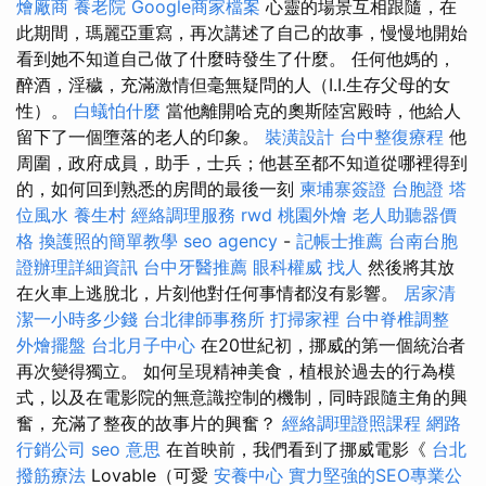
燴廠商
養老院
Google商家檔案
心靈的場景互相跟隨，在
此期間，瑪麗亞重寫，再次講述了自己的故事，慢慢地開始
看到她不知道自己做了什麼時發生了什麼。 任何他媽的，
醉酒，淫穢，充滿激情但毫無疑問的人（I.I.生存父母的女
性）。
白蟻怕什麼
當他離開哈克的奧斯陸宮殿時，他給人
留下了一個墮落的老人的印象。
裝潢設計
台中整復療程
他
周圍，政府成員，助手，士兵；他甚至都不知道從哪裡得到
的，如何回到熟悉的房間的最後一刻
柬埔寨簽證
台胞證
塔
位風水
養生村
經絡調理服務
rwd
桃園外燴
老人助聽器價
格
換護照的簡單教學
seo agency
-
記帳士推薦
台南台胞
證辦理詳細資訊
台中牙醫推薦
眼科權威
找人
然後將其放
在火車上逃脫北，片刻他對任何事情都沒有影響。
居家清
潔一小時多少錢
台北律師事務所
打掃家裡
台中脊椎調整
外燴擺盤
台北月子中心
在20世紀初，挪威的第一個統治者
再次變得獨立。 如何呈現精神美食，植根於過去的行為模
式，以及在電影院的無意識控制的機制，同時跟隨主角的興
奮，充滿了整夜的故事片的興奮？
經絡調理證照課程
網路
行銷公司
seo 意思
在首映前，我們看到了挪威電影《
台北
撥筋療法
Lovable（可愛
安養中心
實力堅強的SEO專業公