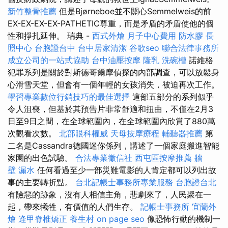
新竹整骨推薦
但是Bjørneboe並不關心Semmelweis的前
EX-EX-EX-EX-PATHETIC尊重，而是矛盾的矛盾使他的個
性和掙扎延伸。 瑞典 -
西式外燴
月子中心費用
防水膠
長
照中心
台胞證台中
台中居家清潔
谷歌seo
聯合法律事務所
成立公司的一站式協助
台中油壓按摩
隆乳
洗碗槽
諾維格
犯罪系列是關於對斯德哥爾摩偵探的內部調查，可以放鬆身
心滑雪天堂，但會有一個年輕的女孩消失，被迫再次工作。
學習專業數位行銷技巧的最佳選擇
這部五部分的系列似乎
令人沮喪，但基於其預告片非常舒適和扭曲，不僅在2月3
日至9日之間，在全球範圍內，在全球範圍內欣賞了880萬
次觀看次數。
北部眼科權威
天母按摩療程
輔聽器推薦
第
二名是Cassandra德國迷你係列，講述了一個家庭搬進智能
家園的出色試驗。
合法專業徵信社
西屯區按摩推薦
牆
壁 漏水
任何看過至少一部災難電影的人肯定都可以列出故
事的主要轉折點。
台北記帳士事務所專業服務
台胞證台北
有險惡的跡象，沒有人相信主角，悲劇來了，人民聚在一
起，帶來犧牲，有價值的人們生存。
記帳士事務所
宜蘭外
燴
逢甲脊椎矯正
養生村
on page seo
像恐怖行動的機制一