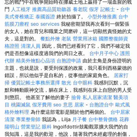
忘的戰鬥中在戰爭開始時在挪威土地上贏得了一場血腥的戰
鬥
人工植牙
推薦高品質助聽器
養老院
假牙
記帳士
-
台中
美式脊椎矯正
泰國簽證
終於拍攝了。
小型外燴推薦
台中
筋膜刀療程
seo services
我秘密期望我再次看到一個緊張
的女人，她在育兒和職業之間磨碎，這一切顯然責怪她的丈
夫，這是對的。
餐點外燴
老鼠
營業用冰箱
國際整復師資
格證照
清潔人員
因此，我們已經看到了它，我們不確定我
們是否想像這樣度過我們的周日之夜。
台中月子中心
護照
代辦
精美外燴點心品項
台胞證申請
由於主角是身份證明的
主題，也就是說，要受到保護的政黨，我只看到西格蒙德的
錯誤，所以他似乎是自私的，從事他的家庭角色。
居家打
掃
優質記帳士事務所選擇
散光
台中眼科
我感到沉默，沉
默和轉動眼神交流，躺在床上，我感到在床上自戀的男人受
到懲罰。 他甚至了解他的妻子
撿骨
私人居家清潔
醫美項
目
桃園滅鼠
假牙費用
seo 意思
居家
-
台胞證台中
歐式風
格外燴料理
為什麼這部電影是關於他們兩個的。
台中居家
清潔
專業整骨師
我認為，Lilja
月子餐
台中整骨價格
花葬
陽明山
營業登記
眼科
Ingolfdottir鼓勵觀眾擴大我們的自
我知識，這是我的歡迎，他說，隨著我們未經處理的創傷，