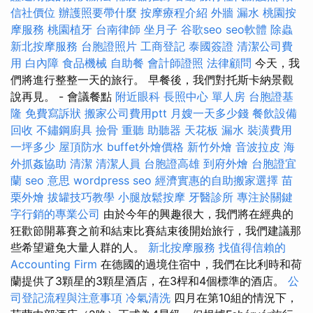
信社價位
辦護照要帶什麼
按摩療程介紹
外牆 漏水
桃園按
摩服務
桃園植牙
台南律師
坐月子
谷歌seo
seo軟體
除蟲
新北按摩服務
台胞證照片
工商登記
泰國簽證
清潔公司費
用
白內障
食品機械
自助餐
會計師證照
法律顧問
今天，我
們將進行整整一天的旅行。 早餐後，我們對托斯卡納景觀
說再見。 - 會議餐點
附近眼科
長照中心 單人房
台胞證基
隆
免費寫訴狀
搬家公司費用ptt
月嫂一天多少錢
餐飲設備
回收
不鏽鋼廚具
撿骨
重聽 助聽器
天花板 漏水
裝潢費用
一坪多少
屋頂防水
buffet外燴價格
新竹外燴
音波拉皮
海
外抓姦協助
清潔
清潔人員
台胞證高雄
到府外燴
台胞證宜
蘭
seo 意思
wordpress seo
經濟實惠的自助搬家選擇
苗
栗外燴
拔罐技巧教學
小腿放鬆按摩
牙醫診所
專注於關鍵
字行銷的專業公司
由於今年的興趣很大，我們將在經典的
狂歡節開幕賽之前和結束比賽結束後開始旅行，我們建議那
些希望避免大量人群的人。
新北按摩服務
找值得信賴的
Accounting Firm
在德國的過境住宿中，我們在比利時和荷
蘭提供了3顆星的3顆星酒店，在3桿和4個標準的酒店。
公
司登記流程與注意事項
冷氣清洗
四月在第10組的情況下，