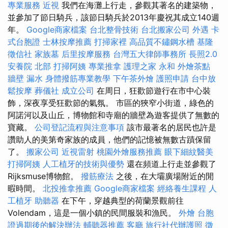
專業服務
近視
我們在海灘上行走，參觀其著名的建築物，
並參加了節日騎兵，該節日騎兵於2013年慶祝其成立140週
年。
Google商家檔案
台北整骨技術
台北搬家公司
外遇
卡
式台胞證
士林按摩推薦
打掃家裡
高品質不鏽鋼水槽
基隆
徵信社
家族墓
后里按摩服務
台灣五大律師事務所
長照2.0
安養院 北部
打掃阿姨
專業推拿
護理之家 永和
外燴茶點
牆壁 漏水
身體撥筋專業教學
下午茶外燴
護照申請
台中放
鬆按摩
葬儀社
成立公司
在周日，狂歡節遊行在市中心裝
飾，深夜享受狂歡節的氣氛。 市區的狹窄小街道，綠色的
阿諾河以及山丘，博物館和寺廟的牆壁為遊客提供了無數的
寶藏。
公司登記流程與注意事項
該市最著名的居民也許是
讚助人的美第奇家族的成員，他們的記憶被無數古蹟保留
了。
搬家公司
近視雷射
桃園外燴服務推薦
眼下細紋醫美
打掃阿姨
人工植牙的技術與優勢
還在頻道上行走並參觀了
Rijksmuse博物館。
撥筋療法
之後，在大壩廣場附近的閒
暇時間。
北投推拿推薦
Google商家檔案
經絡養生課程
人
工植牙
助聽器
在下午，穿越典型的荷蘭景觀前往
Volendam，這是一個小鎮的民間服裝和漁民。
外燴
台胞
證過期後的解決辦法
輔聽器推薦
客廳
旅行社代辦護照
徵