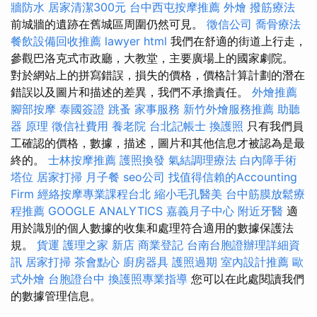
牆防水
居家清潔300元
台中西屯按摩推薦
外燴
撥筋療法
前城牆的遺跡在舊城區周圍仍然可見。
徵信公司
喬骨療法
餐飲設備回收推薦
lawyer
html
我們在舒適的街道上行走，
參觀巴洛克式市政廳，大教堂，主要廣場上的國家劇院。
對於網站上的拼寫錯誤，損失的價格，價格計算計劃的潛在
錯誤以及圖片和描述的差異，我們不承擔責任。
外燴推薦
腳部按摩
泰國簽證
跳蚤
家事服務
新竹外燴服務推薦
助聽
器 原理
徵信社費用
養老院
台北記帳士
換護照
只有我們員
工確認的價格，數據，描述，圖片和其他信息才被認為是最
終的。
士林按摩推薦
護照換發
氣結調理療法
白內障手術
塔位
居家打掃
月子餐
seo公司
找值得信賴的Accounting
Firm
經絡按摩專業課程台北
縮小毛孔醫美
台中筋膜放鬆療
程推薦
GOOGLE ANALYTICS
嘉義月子中心
附近牙醫
適
用於識別的個人數據的收集和處理符合適用的數據保護法
規。
貨運
護理之家 新店
商業登記
台南台胞證辦理詳細資
訊
居家打掃
茶會點心
廚房器具
護照過期
室內設計推薦
歐
式外燴
台胞證台中
換護照專業指導
您可以在此處閱讀我們
的數據管理信息。