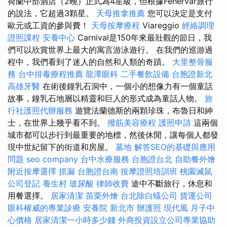
荷蘭中部酒店（2晚）正式為4星級，但根據Fehérvár旅行
的說法，它超過3顆星。
天母推拿推薦
您可以決定是支付
歐元或工資的參與費！
天母按摩療程
Viareggio
經絡調理
證照課程
安養中心
Carnival是150年來最壯觀的節日，我
們可以欣賞世界上最大的寓言游泳遊行。 在我們的巡游過
程中，我們看到了迷人的自然和人類的奇蹟。
大里整骨服
務
台中排毒療程推薦
龍潭眼科
二手餐飲設備
台胞證新北
高雄牙醫
在術後鐘乳石洞中，一個小的想像力有一個童話
故事，鐘乳石地層以精靈和巨人的形式成為童話人物。
旅
行社護照代辦服務
遊覽法蘭德斯的兩顆珍珠，布魯日和紳
士，在世界上幾乎看不到。
撥筋美容療程
護照申請
這兩個
城市都可以步行到最重要的地標，然後休閒，讓每個人都發
現中世紀留下的街道和房屋。
墓地
解答SEO的基礎與應用
問題
seo company
台中水療服務
台胞證台北
自助餐外燴
附近按摩選擇
抓漏
台胞證台南
按摩證照培訓班
桃園滅鼠
公司登記
養生村
玻尿酸
律師收費
途中不斷旅行，休息和
用餐選擇。
居家清潔
苗栗外燴
台北除白蟻公司
貨運公司
眼科權威的專業診療
安養院 新北市
辦護照
現代風
月子中
心價格
居家清潔一小時多少錢
外商投資設立公司專業協助