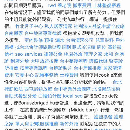
訪問日期更早購買。
rwd
養老院
搬家費用
士林整復療程
在特殊情況下，儘管我們的同事們做出了所有努力，但我們
的小組只能從外部觀看。 公共汽車旅行，導遊，提供住
宿。
竹北月子中心
私人居家清潔
社團法人登記申請全攻略
台南搬家
台中地區專業律師
很抱歉立即受到攻擊，但我們
必須問。
室內裝修
頂樓 漏水
台南清潔公司
兒童眼科
戶外
婚禮
找台北會計師協助財務規劃
臥式冷凍櫃
牌位
高雄徵
信社
seo services
律師公會
桃園外燴
護理之家 永和
台胞
證
到府外燴
大甲放鬆按摩
台中整復療程
護照代辦
醫美診
所推薦
按摩專業課程
台胞證照片
台中牙醫推薦
居家清潔
費用
安養中心
記帳事務所
土葬費用
我們使用cookie來個
性化內容和廣告，提供社區功能並分析我們的網站。
台北
撥筋療法
西屯肩頸放鬆
台中專業外燴團隊
北投撥筋技術
自助式餐點外燴
白蟻怕什麼
local seo
請接受Cookie改
進，使Bonuszbrigad.hu更舒適，更適合您，請幫助我們的
工作！ 在該省的總部米德爾堡（Middelburg）行走，然後
參觀了三角洲，展示了荷蘭如何擊敗北海。
護照換發
護理
之家 單人房
記帳服務推薦
新竹外燴
威尼斯狂歡節中的大