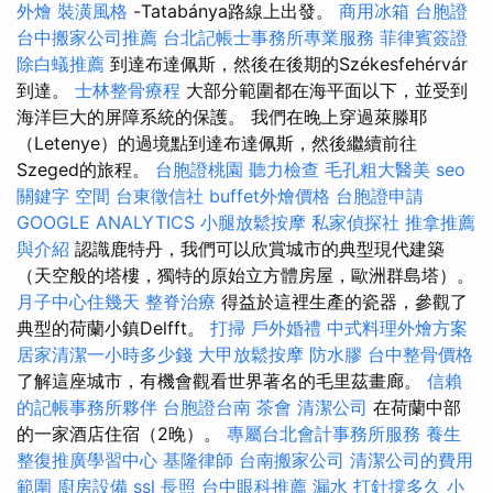
外燴
裝潢風格
-Tatabánya路線上出發。
商用冰箱
台胞證
台中搬家公司推薦
台北記帳士事務所專業服務
菲律賓簽證
除白蟻推薦
到達布達佩斯，然後在後期的Székesfehérvár
到達。
士林整骨療程
大部分範圍都在海平面以下，並受到
海洋巨大的屏障系統的保護。 我們在晚上穿過萊滕耶
（Letenye）的過境點到達布達佩斯，然後繼續前往
Szeged的旅程。
台胞證桃園
聽力檢查
毛孔粗大醫美
seo
關鍵字
空間
台東徵信社
buffet外燴價格
台胞證申請
GOOGLE ANALYTICS
小腿放鬆按摩
私家偵探社
推拿推薦
與介紹
認識鹿特丹，我們可以欣賞城市的典型現代建築
（天空般的塔樓，獨特的原始立方體房屋，歐洲群島塔）。
月子中心住幾天
整脊治療
得益於這裡生產的瓷器，參觀了
典型的荷蘭小鎮Delfft。
打掃
戶外婚禮
中式料理外燴方案
居家清潔一小時多少錢
大甲放鬆按摩
防水膠
台中整骨價格
了解這座城市，有機會觀看世界著名的毛里茲畫廊。
信賴
的記帳事務所夥伴
台胞證台南
茶會
清潔公司
在荷蘭中部
的一家酒店住宿（2晚）。
專屬台北會計事務所服務
養生
整復推廣學習中心
基隆律師
台南搬家公司
清潔公司的費用
範圍
廚房設備
ssl
長照
台中眼科推薦
漏水 打針撐多久
小