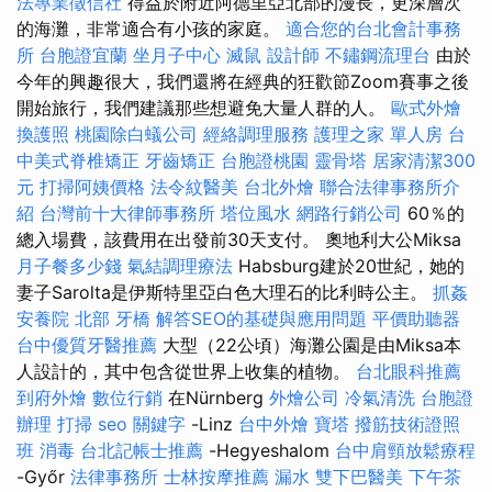
法專業徵信社
得益於附近阿德里亞北部的漫長，更深層次
的海灘，非常適合有小孩的家庭。
適合您的台北會計事務
所
台胞證宜蘭
坐月子中心
滅鼠
設計師
不鏽鋼流理台
由於
今年的興趣很大，我們還將在經典的狂歡節Zoom賽事之後
開始旅行，我們建議那些想避免大量人群的人。
歐式外燴
換護照
桃園除白蟻公司
經絡調理服務
護理之家 單人房
台
中美式脊椎矯正
牙齒矯正
台胞證桃園
靈骨塔
居家清潔300
元
打掃阿姨價格
法令紋醫美
台北外燴
聯合法律事務所介
紹
台灣前十大律師事務所
塔位風水
網路行銷公司
60％的
總入場費，該費用在出發前30天支付。 奧地利大公Miksa
月子餐多少錢
氣結調理療法
Habsburg建於20世紀，她的
妻子Sarolta是伊斯特里亞白色大理石的比利時公主。
抓姦
安養院 北部
牙橋
解答SEO的基礎與應用問題
平價助聽器
台中優質牙醫推薦
大型（22公頃）海灘公園是由Miksa本
人設計的，其中包含從世界上收集的植物。
台北眼科推薦
到府外燴
數位行銷
在Nürnberg
外燴公司
冷氣清洗
台胞證
辦理
打掃
seo 關鍵字
-Linz
台中外燴
寶塔
撥筋技術證照
班
消毒
台北記帳士推薦
-Hegyeshalom
台中肩頸放鬆療程
-Győr
法律事務所
士林按摩推薦
漏水
雙下巴醫美
下午茶