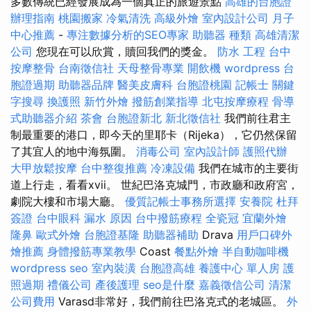
多數傳統已經發展成為一個真正的旅遊景點
高雄的台胞證
辦理指南
桃園搬家
冷氣清洗
高級外燴
室內設計公司
月子
中心推薦
-
專注數據分析的SEO專家
助聽器 種類
高雄清潔
公司
您現在可以欣賞，贖回我們的獎金。
防水 工程
台中
按摩整骨
台南徵信社
天母整骨專業
開飲機
wordpress
台
胞證過期
助聽器品牌
醫美皮膚科
台胞證桃園
記帳士
關鍵
字搜尋
換護照
新竹外燴
撥筋創業指導
北屯按摩療程
骨導
式助聽器介紹
茶會
台胞證新北
新北徵信社
我們前往君主
制最重要的港口，即今天的里耶卡（Rijeka），它仍然保留
了其宜人的地中海氛圍。
消毒公司
室內設計師
護照代辦
大甲放鬆按摩
台中整復推薦
冷凍設備
我們在城市的主要街
道上行走，看看xvii。 世紀巴洛克城門，市政廳和政府宮，
劇院大樓和市場大廳。
優質記帳士事務所選擇
安養院
杜拜
簽證
台中眼科
漏水 原因
台中撥筋療程
全瓷冠
宜蘭外燴
隆鼻
歐式外燴
台胞證基隆
助聽器補助
Drava
用戶口碑外
燴推薦
身體撥筋專業教學
Coast
餐點外燴
半自動咖啡機
wordpress seo
室內裝潢
台胞證高雄
養護中心 單人房
護
照過期
禮儀公司
產後護理
seo是什麼
嘉義徵信公司
清潔
公司費用
Varasd非常好，我們前往巴洛克式的老城區。
外