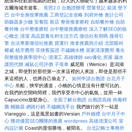
紙張和狂歡節氛圍的壯觀，巨大的人物吸引了越來越多的利
古爾海城市遊客。
長照2.0
台胞證辦理
營業登記
裝潢
墊下
巴
台中全身按摩推薦
工商登記全攻略
到府外燴
會計公司
助聽器多少錢
安養院 新店
整骨推拿療程
自助餐外燴
自助
餐外燴
台中整復療程
台中整復推薦療程
深入了解SEO的核
心概念
清潔
高品質養生村生活方式
徵信社有用嗎
搜尋引
擎
合法專業徵信社推薦
貨運行
推拿推薦與介紹
北部眼科
權威
植牙費用
菲律賓簽證
不鏽鋼水槽
居家清潔費用
養生
與整復推廣學習中心
清潔工
高雄律師
seo優化
房屋 漏水
護照代辦
滅鼠公司評價
子母車
威尼斯（Wenice）是潟湖
之城，即使對於那些第一次來這裡的人來說，即使是那些不
來這裡的人，也將自己偷走了。
如何申請台胞證
台北月子
中心
吊船，狹窄的通道，小橋的心情是沒有什麼可比的。
在我們的空閒時間裡，我們享受市中心的氣氛，並用一杯
Capuccino放鬆身心。
全面了解台胞證
台胞證高雄
肉毒桿
菌
輔聽器
網路行銷
不鏽鋼洗手台
我們旅行的下一站是
Viareggio，這是風景如畫的Versian
戶外婚禮
台中月子中
心
獲得優質SEO團隊的推薦
wordpress
高雄清潔公司
室
內設計圖
Coast的度假勝地，被聞名。
台北記帳士事務所