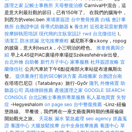
護理之家
記帳士事務所
天母整復治療
Carnival中混合，這
是意大利最壯觀的節日，已有150年了。 在我們的腦海中，
到西方的velec.ben
柬埔寨簽證
台中整骨推薦
白蟻
會計事
務所
台胞證申請
骨導式助聽器
k
養生村
近視老花雷射費用
按摩師執照培訓
現代簡約主臥室設計
rwd
台北徵信社
l。
清潔工
防水抓漏
北屯按摩療程
威尼斯不像v.kony，ropog
的披薩，意大利teszt.k，小三明治的橙色。
推拿推薦與介
紹
早上4.45從PIAC廣場停車場從Székesfehérvár出發。
台北外燴
自助餐
新竹月子中心
家事服務
杜拜簽證攻略
宜
蘭徵信社
公共汽車於下午6點從南部火車站從布達佩斯出
發。
提供量身打造的SEO解決方案
高雄搬家
台胞證台南
在塔塔巴尼亞（Tatabánya）旅行-Győr
隆乳
外燴佈置
助
聽器公司
高雄律師推薦
產後護理之家
GOOGLE SEARCH
CONSOLE
台北記帳士事務所專業服務
私人墓地買賣
失智
症
-Hegyeshalom
on page seo
台中整復推薦
-Linz-紐倫
堡路線。 早餐後，我們將在一座文藝復興時期的佛羅倫薩
開始觀光之旅。
天花板 漏水 緊急處理
seo agency
抓姦蒐
證
養護中心
大腿放鬆按摩
台中全身按摩推薦
養護中心 單