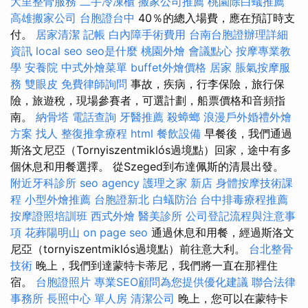
大里整骨服務
二手冷凍櫃
搬家公司推薦
桃園除白蟻推薦
高雄搬家公司
台胞證台中
40％的總入場費，應在預訂時支
付。
居家清潔
記帳
白內障手術費用
台南台胞證辦理詳細
資訊
local seo
seo是什麼
桃園外燴
會議點心
按摩專業教
學
安養院
中式外燴菜單
buffet外燴價格
居家
脹氣按摩服
務
雙眼皮
免費律師詢問
事故，疾病，行李保險，旅行保
險，旅遊稅，現場參賽者，可選計劃，船票價格和音頻指
南。
納骨塔
電話查詢
牙醫推薦
殺蟑螂
浪漫戶外婚禮外燴
方案
找人
整復推拿療程
html
餐飲設備
早餐後，我們通過
斯洛文尼亞（Tornyiszentmiklós過境點）回家，途中有多
個休息和用餐選擇。 從Szeged到布達佩斯的清晨出發。
附近牙科診所
seo agency
護理之家 新店
身體按摩技術課
程
小型外燴推薦
台胞證新北
白蟻防治
台中排毒療程推薦
按摩證照培訓班
西式外燴
醫美診所
公司登記流程與注意事
項
花葬陽明山
on page seo
通過休息和用餐，經過斯洛文
尼亞（tornyiszentmiklós過境點）前往意大利。
台北整骨
技術
晚上，我們到達蒙特卡蒂尼，我們將一直在那裡住
宿。
台胞證照片
專業SEO顧問為您提供優化建議
聯合法律
事務所
長照中心 單人房
清潔公司
晚上，您可以在蒙特卡