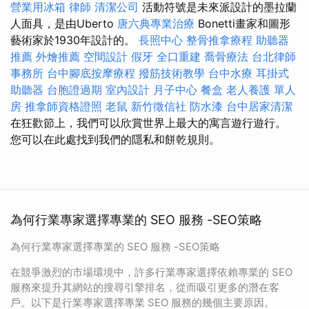
營業用冰箱
律師
清潔公司
活動符號是未來派設計的墨拉蘭
人面具，是由Uberto
唐六典專業治療
Bonetti畫家和圖形
藝術家於1930年設計的。
長照中心
整骨推拿療程
助聽器
推薦
外燴推薦
空間設計
假牙
全口重建
喬骨療法
台北律師
事務所
台中腳底按摩療程
撥筋技術教學
台中水療
耳掛式
助聽器
台胞證過期
室內設計
月子中心
餐盒
老人養護 單人
房
推拿師資格證照
老鼠
新竹徵信社
防水漆
台中居家清潔
在狂歡節上，我們可以欣賞世界上最大的寓言遊行遊行。
您可以在此處找到我們的隱私和餅乾規則。
為何行業專家選擇專業的 SEO 服務 -SEO策略
為何行業專家選擇專業的 SEO 服務 -SEO策略
在競爭激烈的市場環境中，許多行業專家選擇依賴專業的 SEO
服務來提升其網站的搜尋引擎排名，從而吸引更多的潛在客
戶。以下是行業專家選擇專業 SEO 服務的幾個主要原因。