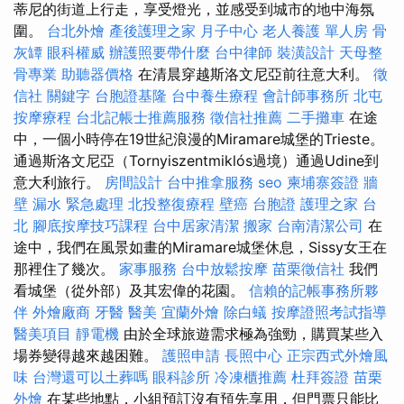
蒂尼的街道上行走，享受燈光，並感受到城市的地中海氛
圍。
台北外燴
產後護理之家 月子中心
老人養護 單人房
骨
灰罈
眼科權威
辦護照要帶什麼
台中律師
裝潢設計
天母整
骨專業
助聽器價格
在清晨穿越斯洛文尼亞前往意大利。
徵
信社
關鍵字
台胞證基隆
台中養生療程
會計師事務所
北屯
按摩療程
台北記帳士推薦服務
徵信社推薦
二手攤車
在途
中，一個小時停在19世紀浪漫的Miramare城堡的Trieste。
通過斯洛文尼亞（Tornyiszentmiklós過境）通過Udine到
意大利旅行。
房間設計
台中推拿服務
seo
柬埔寨簽證
牆
壁 漏水 緊急處理
北投整復療程
壁癌
台胞證
護理之家 台
北
腳底按摩技巧課程
台中居家清潔
搬家
台南清潔公司
在
途中，我們在風景如畫的Miramare城堡休息，Sissy女王在
那裡住了幾次。
家事服務
台中放鬆按摩
苗栗徵信社
我們
看城堡（從外部）及其宏偉的花園。
信賴的記帳事務所夥
伴
外燴廠商
牙醫
醫美
宜蘭外燴
除白蟻
按摩證照考試指導
醫美項目
靜電機
由於全球旅遊需求極為強勁，購買某些入
場券變得越來越困難。
護照申請
長照中心
正宗西式外燴風
味
台灣還可以土葬嗎
眼科診所
冷凍櫃推薦
杜拜簽證
苗栗
外燴
在某些地點，小組預訂沒有預先享用，但門票只能比