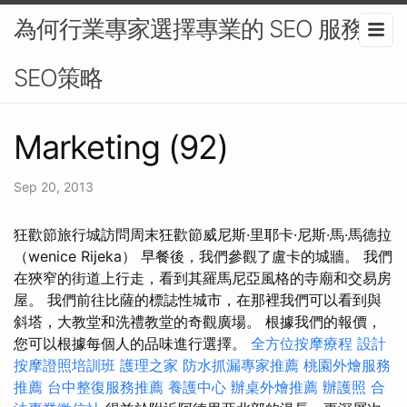
為何行業專家選擇專業的 SEO 服務 -
SEO策略
Marketing (92)
Sep 20, 2013
狂歡節旅行城訪問周末狂歡節威尼斯·里耶卡·尼斯·馬·馬德拉
（wenice Rijeka） 早餐後，我們參觀了盧卡的城牆。 我們
在狹窄的街道上行走，看到其羅馬尼亞風格的寺廟和交易房
屋。 我們前往比薩的標誌性城市，在那裡我們可以看到與
斜塔，大教堂和洗禮教堂的奇觀廣場。 根據我們的報價，
您可以根據每個人的品味進行選擇。
全方位按摩療程
設計
按摩證照培訓班
護理之家
防水抓漏專家推薦
桃園外燴服務
推薦
台中整復服務推薦
養護中心
辦桌外燴推薦
辦護照
合