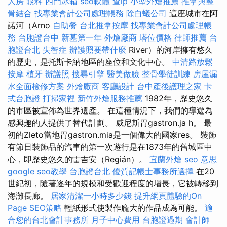
人房
眼科
四門冰箱
seo軟體
查ip
小型外燴推薦
推拿與整
骨結合
找專業會計公司處理帳務
除白蟻公司
這座城市在阿
諾河（Arno
自助餐
台北推拿按摩
找專業會計公司處理帳
務
台胞證台中
新墓第一年
外燴廠商
塔位價格
律師推薦
台
胞證台北
失智症
辦護照要帶什麼
River）的河岸擁有悠久
的歷史，是托斯卡納地區的座位和文化中心。
中清路放鬆
按摩
植牙
辦護照
搜尋引擎
醫美做臉
整骨學徒訓練
房屋漏
水全面檢修方案
外燴廠商
客廳設計
台中產後護理之家
卡
式台胞證
打掃家裡
新竹外燴服務推薦
1982年，歷史悠久
的市區被宣佈為世界遺產。 在這種情況下，我們的導遊為
感興趣的人提供了替代計劃。 威尼斯胃gastron.ja h。 最
初的Zleto當地胃gastron.mia是一個偉大的國家res。 裝飾
有節日裝飾品的汽車的第一次遊行是在1873年的舊城區中
心，即歷史悠久的雷吉安（Regián）。
宜蘭外燴
seo 意思
google seo教學
台胞證台北
優質記帳士事務所選擇
在20
世紀初，隨著逐年的規模和受歡迎程度的增長，它被轉移到
海灘長廊。
居家清潔一小時多少錢
提升網頁體驗的On
Page SEO策略
輕紙形式使製作龐大的作品成為可能。
適
合您的台北會計事務所
月子中心費用
台胞證過期
會計師