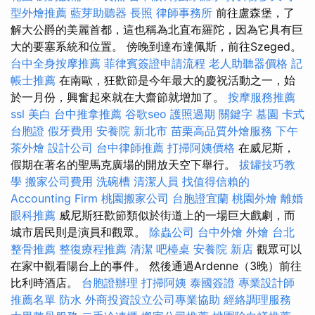
型外燴推薦
藍芽助聽器
長照
律師事務所
前往盧森堡，了
解大公爵的美麗首都，這也稱為北直布羅陀，因為它具有巨
大的要塞系統和位置。 傍晚到達布達佩斯，前往Szeged。
台中全身按摩推薦
菲律賓簽證申請流程
老人助聽器價格
記
帳士推薦
在南歐，狂歡節是今年最大的慶祝活動之一，始
於一月份，興奮起來就在大齋節就增加了。
按摩服務推薦
ssl
美白
台中推拿推薦
谷歌seo
護照過期
關鍵字
墓園
卡式
台胞證
假牙費用
安養院 新北市
苗栗高品質外燴服務
下午
茶外燴
設計公司
台中律師推薦
打掃阿姨價格
在威尼斯，
假期在著名的聖馬克廣場的開放天空下舉行。
拔罐技巧教
學
搬家公司費用
洗碗槽
清潔人員
找值得信賴的
Accounting Firm
桃園搬家公司
台胞證宜蘭
桃園外燴
離婚
眼科推薦
威尼斯狂歡節類似於街道上的一場巨大戲劇，而
城市居民則是演員和觀眾。
除蟲公司
台中外燴
外燴
台北
整骨推薦
整復療程推薦
清潔
吧檯桌
安養院 新店
觀眾可以
在家中觀看陽台上的事件。 然後通過Ardenne（3晚）前往
比利時酒店。
台胞證辦理
打掃阿姨
泰國簽證
專業設計師
推薦名單
防水
外商投資設立公司專業協助
經絡調理服務