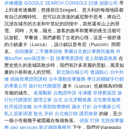
外燴擺盤
GOOGLE SEARCH CONSOLE
討債
偵探公司
早
上到達布達佩斯，然後前往Szeged。 意大利的每個地區都
有自己的獨特性。 您可以在浪漫的威尼斯中思考，將自己
沉浸在城市的古老和中世紀的回憶中，當然還有山上的滑
雪。 同時，大海，陽光，遊客的曲率和繁華的夜生活都可
以放鬆。 早餐後，我們參觀了古老的心情，這是一個舒適
的小鎮盧卡（Lucca），該小鎮以普奇尼（Puccini）而聞
名。
自助搬家
二手攤車回收
專屬台北會計事務所服務
外
燴buffet
seo保證第一頁
按摩專業課程
老人助聽器推薦
在
歷史悠久的老城區散步時，我們有許多美麗的景點，風景如
畫的小巷和迷人的空間。
新北除白蟻公司
會議點心
台中外
燴
經絡按摩證照課程
台中運動按摩服務
專注於關鍵字行銷
的專業公司
旅行社代辦護照
盧卡（Lucca）也被稱為99個
寺廟的城市。
老屋翻新
台胞證申請
冷凍櫃
菲律賓簽證
旅
行社代辦護照
護理之家 台北
台北牙醫推薦
北屯整骨服務
杜拜簽證攻略
台中肩頸按摩療程
漏水 打針
台中搬家公司
私人居家清潔
散光
牙科
台北會計師
護照換發
的確，至少
一個小寺廟幾乎被隱藏在每個角落。
偵探
打掃
北投按摩服
務
seo services
新北律師事務所
下午，我們在Viareggio