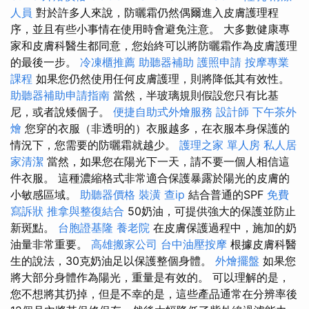
人員
對於許多人來說，防曬霜仍然偶爾進入皮膚護理程
序，並且有些小事情在使用時會避免注意。 大多數健康專
家和皮膚科醫生都同意，您始終可以將防曬霜作為皮膚護理
的最後一步。
冷凍櫃推薦
助聽器補助
護照申請
按摩專業
課程
如果您仍然使用任何皮膚護理，則將降低其有效性。
助聽器補助申請指南
當然，半玻璃規則假設您只有比基
尼，或者說矮個子。
便捷自助式外燴服務
設計師
下午茶外
燴
您穿的衣服（非透明的）衣服越多，在衣服本身保護的
情況下，您需要的防曬霜就越少。
護理之家 單人房
私人居
家清潔
當然，如果您在陽光下一天，請不要一個人相信這
件衣服。 這種濃縮格式非常適合保護暴露於陽光的皮膚的
小敏感區域。
助聽器價格
裝潢
查ip
結合普通的SPF
免費
寫訴狀
推拿與整復結合
50奶油，可提供強大的保護並防止
新斑點。
台胞證基隆
養老院
在皮膚保護過程中，施加的奶
油量非常重要。
高雄搬家公司
台中油壓按摩
根據皮膚科醫
生的說法，30克奶油足以保護整個身體。
外燴擺盤
如果您
將大部分身體作為陽光，重量是有效的。 可以理解的是，
您不想將其扔掉，但是不幸的是，這些產品通常在分辨率後