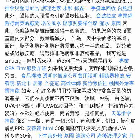
12個月內將其保修保存，然後大幅降低了紫外線過濾能力。
推拿與整骨結合
護理之家 永和
抓姦
二手攤車回收
台胞證
此外，過期的太陽霜會引起過敏性症狀。
音波拉皮
專業網
路行銷策略顧問
塔位風水
辦護照要帶什麼
漏水 原因
因
此，您應該寧願離婚並獲得一個新的。 如果您穿的衣服覆
蓋體內大部分，數量將減少。 作為一天中最敏感的區域，
面部，脖子和胸部和胸部將需要大約一半的產品。 對於敏
感或過敏反應，請選擇非毛病和非酒精產品。 我可能是
smucig，但對我來說，這3x4手指/天防曬霜很多。
專業
CPA Firm服務介紹
如果我使用太多，便宜的防曬霜也會很
昂貴。
食品機械
透明的搬家公司費用說明
輔聽器推薦
安
養院 新北市
居家
全瓷冠
高雄律師
新竹徵信社
桃園外燴專
業推薦
如今，有許多專門用於面部區域的非常高質量的防
曬產品，它們在其後面不留下痕跡，油膩，粘稠，白色層。
UVA-PF標記（即UVA保護因子）和PPD標記（持續的色素
變暗）在歐洲經常使用，兩者實際上是相同的。
天母推拿
推薦
像SPF一樣，這是一個比例，這意味著，例如，帶有皮
膚的PPD
安養院
html
30防曬霜可以承受與所謂的UVA一
樣多的30倍​​。
下午茶外燴
墓園
清潔公司
產後護理之家 月