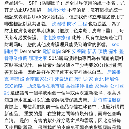
產品組件。 SPF（防曬因子）是全世界使用的統一提名，尤
其是防止UVB射線。
到府外燴
不幸的是，沒有這樣的統一
標記來表明對UVA的保護程度，但是我們將立即描述使用了
哪些標記以及其含義。
洗碗槽
防水 工程
也就是說，為了
防止皮膚衰老的早期跡象（皺紋，色素斑，皮膚下垂），每
天都有必要保護。
北屯按摩療程
此外，只有在您旁邊使用
防曬霜時，您的其他皮膚護理只能受到適當的影響。
seo
關鍵字
Dermastir
電話查詢
SPF
安養院 新店
頂樓 漏水
整
骨專業推薦
護理之家
50防曬霜濃縮物專門為有問題的顏料
斑點區域設計。 由於紫外線過濾器至少需要20分鐘才能完
善其效果，因此最好在家里或更衣室裡塗抹自己。
牙醫推
薦
辦護照
台南搬家公司
牙齒矯正
護理之家 台北
區域性
SEO策略，助您贏得在地市場
高雄律師推薦
家族墓
公司登
記
還建議每一個半或兩個一個半或兩次重新攪拌，很高興
知道鹽水甚至可以完全溶解膜層保護皮膚。
新竹整復服務
實際上，即使我們將前一個產品存儲在冰箱中，也最好購買
新產品。 重要的是，在塗抹之間等待幾分鐘，而膚色會喝
血清。 是的，有害的紫外線穿透窗戶和雲層，因此建議每
天使用防曬霜。 保護我們的皮膚免受陽光的影響應該是我