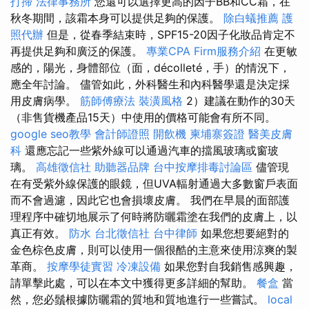
打掃
法律事務所
您還可以選擇更高的因子BB和CC霜，在
秋冬期間，該霜本身可以提供足夠的保護。
除白蟻推薦
護
照代辦
但是，從春季結束時，SPF15-20因子化妝品肯定不
再提供足夠和廣泛的保護。
專業CPA Firm服務介紹
在更敏
感的，陽光，身體部位（面，décolleté，手）的情況下，
應全年討論。 儘管如此，外科醫生和內科醫學還是決定採
用皮膚病學。
筋師傅療法
裝潢風格
2）建議在動作的30天
（非售貨機產品15天）中使用的價格可能會有所不同。
google seo教學
會計師證照
開飲機
柬埔寨簽證
醫美皮膚
科
還應忘記一些紫外線可以通過汽車的擋風玻璃或窗玻
璃。
高雄徵信社
助聽器品牌
台中按摩排毒討論區
儘管現
在有受紫外線保護的眼鏡，但UVA輻射通過大多數窗戶表面
而不會過濾，因此它也會損壞皮膚。 我們在早晨的面部護
理程序中確切地展示了何時將防曬霜塗在我們的皮膚上，以
真正有效。
防水
台北徵信社
台中律師
如果您想要絕對的
金色棕色皮膚，則可以使用一個很酷的主意來使用涼爽的製
革商。
按摩學徒實習
冷凍設備
如果您對自我銷售感興趣，
請單擊此處，可以在本文中獲得更多詳細的幫助。
餐盒
當
然，您必鬚根據防曬霜的質地和質地進行一些嘗試。
local