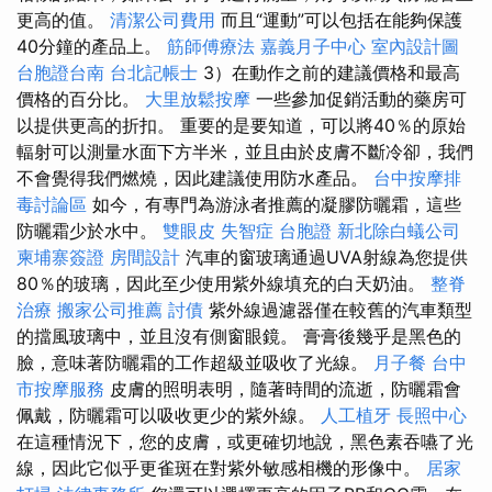
更高的值。
清潔公司費用
而且“運動”可以包括在能夠保護
40分鐘的產品上。
筋師傅療法
嘉義月子中心
室內設計圖
台胞證台南
台北記帳士
3）在動作之前的建議價格和最高
價格的百分比。
大里放鬆按摩
一些參加促銷活動的藥房可
以提供更高的折扣。 重要的是要知道，可以將40％的原始
輻射可以測量水面下方半米，並且由於皮膚不斷冷卻，我們
不會覺得我們燃燒，因此建議使用防水產品。
台中按摩排
毒討論區
如今，有專門為游泳者推薦的凝膠防曬霜，這些
防曬霜少於水中。
雙眼皮
失智症
台胞證
新北除白蟻公司
柬埔寨簽證
房間設計
汽車的窗玻璃通過UVA射線為您提供
80％的玻璃，因此至少使用紫外線填充的白天奶油。
整脊
治療
搬家公司推薦
討債
紫外線過濾器僅在較舊的汽車類型
的擋風玻璃中，並且沒有側窗眼鏡。 膏膏後幾乎是黑色的
臉，意味著防曬霜的工作超級並吸收了光線。
月子餐
台中
市按摩服務
皮膚的照明表明，隨著時間的流逝，防曬霜會
佩戴，防曬霜可以吸收更少的紫外線。
人工植牙
長照中心
在這種情況下，您的皮膚，或更確切地說，黑色素吞嚥了光
線，因此它似乎更雀斑在對紫外敏感相機的形像中。
居家