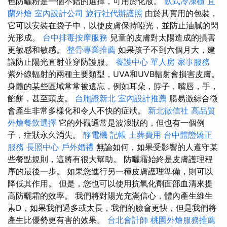
色防曬粉是一個不錯的選擇，可用於化妝。
臥式冷凍櫃
宜
蘭外燴
室內設計公司
旅行社代辦護照
由於其實用的包裝，
它可以安裝在袋子中，以使皮膚保持啞光，並防止油膩的閃
光形成。
台中排毒按摩服務
兒童的皮膚對太陽造成的損害
更敏感和敏感。
整骨專業推薦
如果孩子不到六個月大，建
議防止陽光直射並穿防護服。
養護中心 單人房
家事服務
紫外線輻射的兩種主要類型，UVA和UVB輻射會損害皮膚。
身體的某些區域常常被遺忘，例如耳朵，脖子，嘴唇，手，
餡餅，甚至頭皮。
台胞證新北
室內設計推薦
腸易激綜合徵
會產生非常多樣化和令人不快的症狀。
新北徵信社
高品質
外燴餐飲選擇
它的外觀通常是波浪狀的，但也有一個例
子，症狀永久消失。
靜電機
記帳
土葬費用
台中體態矯正
服務
長照中心
戶外婚禮
無論如何，如果受影響的人遵守某
些餐點規則，這將有很大幫助。 防曬霜始終是皮膚護理程
序的最後一步。 如果您進行另一種皮膚護理準備，則可以
降低其作用。 但是，您也可以使用抗氧化劑面部血清來提
高防曬霜的效率。 我們將對陽光充滿信心，體內產生維生
素D，如果我們過多或太長，我們的臉會更快，但是我們將
產生比優勢更有害的效果。
台北會計師
桃園外燴服務推薦