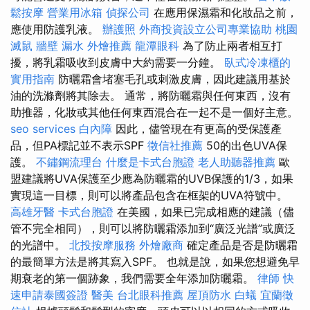
鬆按摩
營業用冰箱
偵探公司
在應用保濕霜和化妝品之前，
應使用防護乳液。
辦護照
外商投資設立公司專業協助
桃園
滅鼠
牆壁 漏水
外燴推薦
龍潭眼科
為了防止兩者相互打
擾，將乳霜吸收到皮膚中大約需要一分鐘。
臥式冷凍櫃的
實用指南
防曬霜會堵塞毛孔或刺激皮膚，因此建議用基於
油的洗滌劑將其除去。 通常，將防曬霜與任何東西，沒有
助推器，化妝或其他任何東西混合在一起不是一個好主意。
seo services
白內障
因此，儘管現在有更高的受保護產
品，但PA標記並不表示SPF
徵信社推薦
50的出色UVA保
護。
不鏽鋼流理台
什麼是卡式台胞證
老人助聽器推薦
歐
盟建議將UVA保護至少應為防曬霜的UVB保護的1/3，如果
實現這一目標，則可以將產品包含在框架的UVA符號中。
高雄牙醫
卡式台胞證
在美國，如果已完成相應的建議（儘
管不完全相同），則可以將防曬霜添加到“廣泛光譜”或廣泛
的光譜中。
北投按摩服務
外燴廠商
確定產品是否是防曬霜
的最簡單方法是將其寫入SPF。 也就是說，如果您想避免早
期衰老的第一個跡象，我們需要全年添加防曬霜。
律師
快
速申請泰國簽證
醫美
台北眼科推薦
屋頂防水
白蟻
宜蘭徵