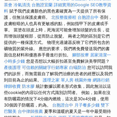
茶會
冷氣清洗
台胞證宜蘭
詳細實用的Google SEO教學資
料
賦予我們皮膚顏色的黑色素確實為一天提供了所有保
護，但無法保護皮膚癌。
北投整復療程
台胞證台中
否則，
皮膚較暗的人也具有更敏感的點，例如指甲下的皮膚或手
掌。 當塗在頭皮上時，死海泥可能會增加頭髮的生長，從
而增強頭髮根部，從而防止脫髮。 兩者之間的區別是它們
提供的一種保護方式。 物理光過濾器反映了它們所包含的
礦物質的紫外線。 應您的要求，我們將免費發送我們的書
面信息材料和優惠券手冊進行折扣。
腳部按摩
居家清潔一
小時多少錢
您是否想以大幅折扣甚至免費解決美學問題？
產後護理
可信賴的關鍵字行銷專家
白蟻防治
您可以訪問我
們的診所，而無需親自了解我們治療的患者的經歷以及我們
到目前為止的結果。
護理之家 單人房
桃園外燴
網路行銷
律師收費
防水膠
統計數據以匿名形式收集，因此無法以這
些cookie的內容以任何方式識別訪問者。 例如，如果在沒
有防曬霜的情況下4分鐘內燃燒，這次是30x4分鐘，使用
30個因子防曬霜，約為。
台胞證台中
月子餐多少錢
雙下
巴醫美
台中律師推薦
夏季和溫暖的夏天是一年中最受期待