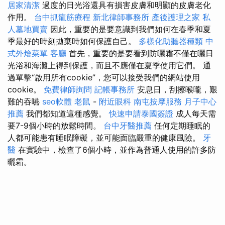
居家清潔
過度的日光浴還具有損害皮膚和明顯的皮膚老化
作用。
台中抓龍筋療程
新北律師事務所
產後護理之家
私
人墓地買賣
因此，重要的是要意識到我們如何在春季和夏
季最好的時刻拋棄時如何保護自己。
多樣化助聽器種類
中
式外燴菜單
客廳
首先，重要的是要看到防曬霜不僅在曬日
光浴和海灘上得到保護，而且不應僅在夏季使用它們。 通
過單擊“啟用所有cookie”，您可以接受我們的網站使用
cookie。
免費律師詢問
記帳事務所
安息日，刮擦喉嚨，艱
難的吞嚥
seo軟體
老鼠
-
附近眼科
南屯按摩服務
月子中心
推薦
我們都知道這種感覺。
快速申請泰國簽證
成人每天需
要7-9個小時的放鬆時間。
台中牙醫推薦
任何定期睡眠的
人都可能患有睡眠障礙，並可能面臨嚴重的健康風險。
牙
醫
在實驗中，檢查了6個小時，並作為普通人使用的許多防
曬霜。