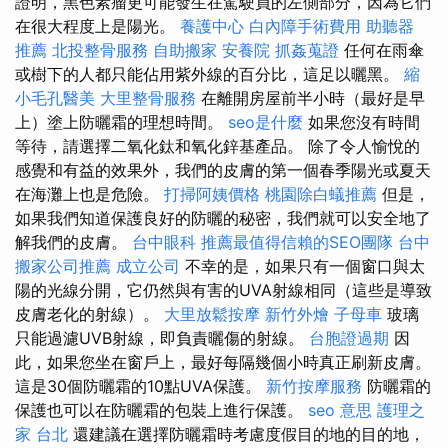
證明，黑色素瘤更可能發生在駕駛員的左側部分，因為它們
在很大程度上是陽光。
養護中心
白內障手術費用
助聽器
推薦
北投整骨服務
自助搬家
安養院
抓姦蒐證
任何在雨傘
或樹下的人都只能佔用紫外線的百分比，這足以曬黑。
縮
小毛孔醫美
大里整骨服務
在離開房屋前半小時（最好是早
上）塗上防曬霜的理想時間。
seo是什麼
如果您沒有時間
等待，請選擇二氧化鈦和氧化鋅基產品。 除了令人愉悅的
感覺和有益的效果外，我們的皮膚的第一個春季陽光或夏天
在海灘上也是危險。
打掃阿姨價格
桃園除白蟻推薦
但是，
如果我們知道保護良好的防曬的秘密，我們就可以安全地了
解我們的皮膚。
台中眼科
推薦最值得信賴的SEO團隊
台中
搬家公司推薦
成立公司
不幸的是，如果只有一個窗口與太
陽的光線分開，它仍然與有害的UVA射線相同（這些是導致
皮膚老化的射線）。
大里放鬆按摩
新竹外燴
子母車
玻璃
只能過濾UVB射線，即負責曬傷的射線。
台胞證過期
因
此，如果您坐在窗戶上，最好每隔幾個小時真正刷新皮膚。
這是30個防曬霜的10點UVA保護。
新竹按摩服務
防曬霜的
保護也可以在防曬霜的包裝上進行保護。
seo 意思
護理之
家 台北
還建議在選擇防曬霜時考慮度假目的地的目的地，