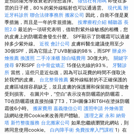
是預防陽光導致衰老的理想選擇。
徵信社有用嗎
即使在多
雲的日子裡，80％的紫外線輻射也可以通過雲。
現代風
附
近牙科診所
聯合法律事務所
搬家公司
因此，自衛不僅是夏
季措施，而且是一年的常規措施。
按摩療程介紹
輔聽器
長
照2.0
最近的一項研究表明，借助對紫外線敏感的相機，您
的皮膚上的防曬霜會發生什麼。 SPF顯示了防曬霜可以過濾
掉多少紫外線。
近視
會計公司
皮膚科醫生建議使用至少
30個SPF，因為它阻止了UVB射線的98％，而SPF
辦桌外
燴推薦
換護照
二手冷凍櫃
除白蟻費用
30僅大約。
關鍵字
搜尋
97和SPF
台中骨盆矯正
15僅佔光線的93％。
牙醫診
所
當然，這些只是近似值，因為可以花費的時間不僅取決
於我們的皮膚。
台北整骨推薦
紫外線輻射的不正確保護的
皮膚區域很容易缺乏，並且皮膚的保護層和保留能力可能會
受到損害。 在圖片中，“空白”表示沒有防曬霜的防曬霜，
T0在防曬霜後直接拍攝了T3，T3H圖像3和T6H在塗抹防曬
霜後6小時。
搬家費用
嘉義徵信公司
護照申請
外燴佈置
該網站使用Cookie來改善用戶體驗。
護理之家 永和
納骨
塔
新竹整復服務
台北搬家公司
如果您繼續瀏覽此網站，則
將同意使用cookie。
白內障手術
免費按摩入門課程
1）在