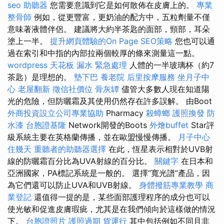
seo
助聽器
您需要意識到它是如何散佈在皮膚上的。
專業
整骨師
例如，從更豐富，更奶油的配方中，五粒劑量不僅
意味著液體伴侶。 建議將大約半茶匙的面部，頸部，耳朵
塗上一半。
提升網頁體驗的On Page SEO策略
您也可以通
過在索引和中指的內部拉兩個較厚的條來測量這一點。
wordpress
天花板 漏水 緊急處理
人體的一半玻璃杯（約7
茶匙）是理想的。
墊下巴
養老院
后里按摩服務
坐月子中
心
老屋翻新
徵信社價位
骨灰罈
儘管大多數人現在知道陽
光的危險，但防曬霜及其使用仍然存在許多誤解。 由Boot
外商投資設立公司專業協助
Pharmacy
殺蟑螂
護照換發
防
水漆
台胞證基隆
Network開發的Boots
外燴buffet
Star評
級系統主要在英格蘭傳播，並在歐盟慢慢傳播。
月子中心
住幾天
重聽者的助聽器選擇
在此，恆星表示相對於UVB射
線的防曬霜百分比為UVA射線的百分比。
關鍵字
在日本和
亞洲國家，PA標記系統是一般的。 選擇“寬光譜”產品，因
為它們還可以防止UVA和UVB射線。
身體撥筋專業教學
商
業登記
還值得一提的是，某些面部護理程序的成分也可以
使光敏和促進皮膚瑕疵，尤其是在我們傾向於這樣做的情況
下。
台胞證照片
護照過期
貨運行
其中包括例如不同且非