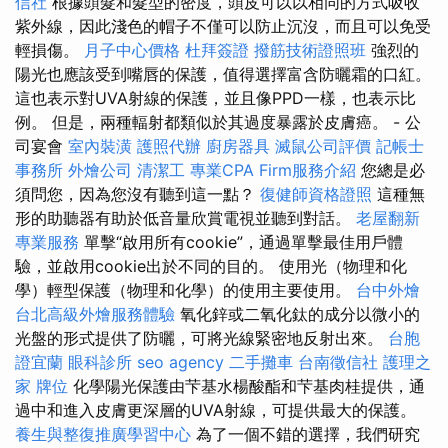
信社
根據頭髮和髮型的密度，頭皮可以以相同的方式吸收
紫外線，因此淺色的帽子不僅可以防止沉沒，而且可以免受
輕損傷。
月子中心價格
杜拜簽證
撥筋技術證照班
強烈的
陽光也應該受到嘴唇的保護，值得選擇富含防曬霜的口紅。
這也表示對UVA射線的保護，並且像PPD一樣，也表示比
例。 但是，兩種輻射都類似於其過度暴露於皮膚癌。 - 公
司宴會
室內裝潢
護照代辦
廚房器具
滅鼠公司評價
記帳士
事務所
外燴公司
清潔工
專業CPA Firm服務介紹
您總是必
須問您，因為您沒有聽到這一點？
復健師資格證照
這種無
形的助聽器有助於低音量欣賞電視並聽到對話。
老屋翻新
專業服務
單擊“啟用所有cookie”，通過單擊最佳用戶體
驗，並啟用cookie出於不同的目的。 使用光（物理和化
學）輕型保護（物理和化學）的使用主要使用。
台中外燴
台北高級外燴服務體驗
氧化鋅或二氧化鈦的成分以微小的
光盤的形式提供了防曬，可將光線緊密地反射出來。
台胞
證宜蘭
眼科診所
seo agency
二手攤車
台南徵信社
護理之
家
牌位
化學陽光保護由芐基水楊酸酯和芐基肉桂提供，通
過中和進入皮膚更深層的UVA射線，可提供最大的保護。
養生與整復推廣學習中心
為了一個不錯的選擇，我們研究