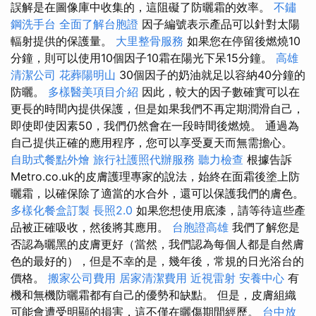
誤解是在圖像庫中收集的，這阻礙了防曬霜的效率。
不鏽
鋼洗手台
全面了解台胞證
因子編號表示產品可以針對太陽
輻射提供的保護量。
大里整骨服務
如果您在停留後燃燒10
分鐘，則可以使用10個因子10霜在陽光下呆15分鐘。
高雄
清潔公司
花葬陽明山
30個因子的奶油就足以容納40分鐘的
防曬。
多樣醫美項目介紹
因此，較大的因子數確實可以在
更長的時間內提供保護，但是如果我們不再定期潤滑自己，
即使即使因素50，我們仍然會在一段時間後燃燒。 通過為
自己提供正確的應用程序，您可以享受夏天而無需擔心。
自助式餐點外燴
旅行社護照代辦服務
聽力檢查
根據告訴
Metro.co.uk的皮膚護理專家的說法，始終在面霜後塗上防
曬霜，以確保除了適當的水合外，還可以保護我們的膚色。
多樣化餐盒訂製
長照2.0
如果您想使用底漆，請等待這些產
品被正確吸收，然後將其應用。
台胞證高雄
我們了解您是
否認為曬黑的皮膚更好（當然，我們認為每個人都是自然膚
色的最好的），但是不幸的是，幾年後，常規的日光浴台的
價格。
搬家公司費用
居家清潔費用
近視雷射
安養中心
有
機和無機防曬霜都有自己的優勢和缺點。 但是，皮膚組織
可能會遭受明顯的損害，這不僅在曬傷期間經歷。
台中放