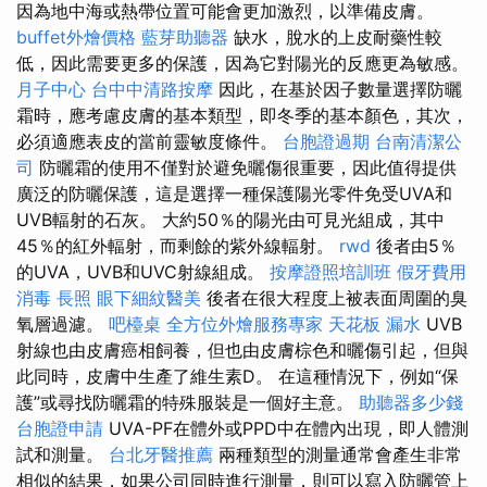
因為地中海或熱帶位置可能會更加激烈，以準備皮膚。
buffet外燴價格
藍芽助聽器
缺水，脫水的上皮耐藥性較
低，因此需要更多的保護，因為它對陽光的反應更為敏感。
月子中心
台中中清路按摩
因此，在基於因子數量選擇防曬
霜時，應考慮皮膚的基本類型，即冬季的基本顏色，其次，
必須適應表皮的當前靈敏度條件。
台胞證過期
台南清潔公
司
防曬霜的使用不僅對於避免曬傷很重要，因此值得提供
廣泛的防曬保護，這是選擇一種保護陽光零件免受UVA和
UVB輻射的石灰。 大約50％的陽光由可見光組成，其中
45％的紅外輻射，而剩餘的紫外線輻射。
rwd
後者由5％
的UVA，UVB和UVC射線組成。
按摩證照培訓班
假牙費用
消毒
長照
眼下細紋醫美
後者在很大程度上被表面周圍的臭
氧層過濾。
吧檯桌
全方位外燴服務專家
天花板 漏水
UVB
射線也由皮膚癌相飼養，但也由皮膚棕色和曬傷引起，但與
此同時，皮膚中生產了維生素D。 在這種情況下，例如“保
護”或尋找防曬霜的特殊服裝是一個好主意。
助聽器多少錢
台胞證申請
UVA-PF在體外或PPD中在體內出現，即​​人體測
試和測量。
台北牙醫推薦
兩種類型的測量通常會產生非常
相似的結果，如果公司同時進行測量，則可以寫入防曬管上