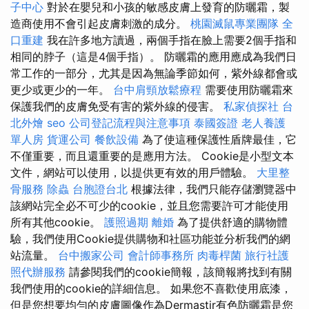
子中心
對於在嬰兒和小孩的敏感皮膚上發育的防曬霜，製
造商使用不會引起皮膚刺激的成分。
桃園滅鼠專業團隊
全
口重建
我在許多地方讀過，兩個手指在臉上需要2個手指和
相同的脖子（這是4個手指）。 防曬霜的應用應成為我們日
常工作的一部分，尤其是因為無論季節如何，紫外線都會或
更少或更少的一年。
台中肩頸放鬆療程
需要使用防曬霜來
保護我們的皮膚免受有害的紫外線的侵害。
私家偵探社
台
北外燴
seo
公司登記流程與注意事項
泰國簽證
老人養護
單人房
貨運公司
餐飲設備
為了使這種保護性盾牌最佳，它
不僅重要，而且還重要的是應用方法。 Cookie是小型文本
文件，網站可以使用，以提供更有效的用戶體驗。
大里整
骨服務
除蟲
台胞證台北
根據法律，我們只能存儲瀏覽器中
該網站完全必不可少的cookie，並且您需要許可才能使用
所有其他cookie。
護照過期
離婚
為了提供舒適的購物體
驗，我們使用Cookie提供購物和社區功能並分析我們的網
站流量。
台中搬家公司
會計師事務所
肉毒桿菌
旅行社護
照代辦服務
請參閱我們的cookie簡報，該簡報將找到有關
我們使用的cookie的詳細信息。 如果您不喜歡使用底漆，
但是您想要均勻的皮膚圖像作為Dermastir有色防曬霜是您