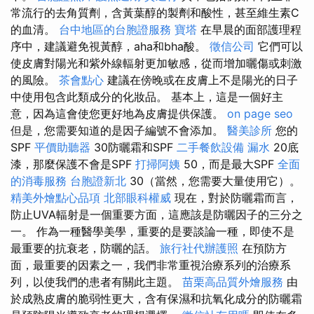
常流行的去角質劑，含黃葉醇的製劑和酸性，甚至維生素C
的血清。
台中地區的台胞證服務
寶塔
在早晨的面部護理程
序中，建議避免視黃醇，aha和bha酸。
徵信公司
它們可以
使皮膚對陽光和紫外線輻射更加敏感，從而增加曬傷或刺激
的風險。
茶會點心
建議在傍晚或在皮膚上不是陽光的日子
中使用包含此類成分的化妝品。 基本上，這是一個好主
意，因為這會使您更好地為皮膚提供保護。
on page seo
但是，您需要知道的是因子編號不會添加。
醫美診所
您的
SPF
平價助聽器
30防曬霜和SPF
二手餐飲設備
漏水
20底
漆，那麼保護不會是SPF
打掃阿姨
50，而是最大SPF
全面
的消毒服務
台胞證新北
30（當然，您需要大量使用它）。
精美外燴點心品項
北部眼科權威
現在，對於防曬霜而言，
防止UVA輻射是一個重要方面，這應該是防曬因子的三分之
一。 作為一種醫學美學，重要的是要談論一種，即使不是
最重要的抗衰老，防曬的話。
旅行社代辦護照
在預防方
面，最重要的因素之一，我們非常重視治療系列的治療系
列，以使我們的患者有關此主題。
苗栗高品質外燴服務
由
於成熟皮膚的脆弱性更大，含有保濕和抗氧化成分的防曬霜