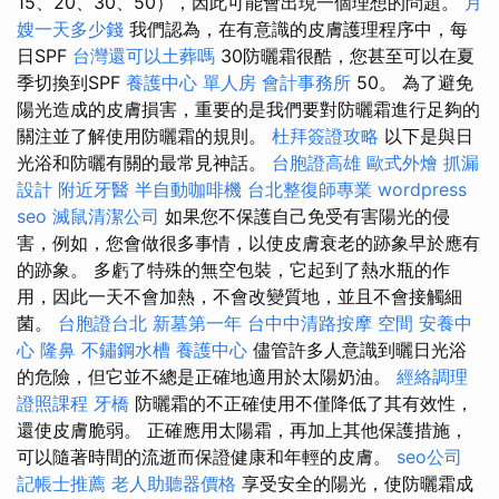
15、20、30、50），因此可能會出現一個理想的問題。
月
嫂一天多少錢
我們認為，在有意識的皮膚護理程序中，每
日SPF
台灣還可以土葬嗎
30防曬霜很酷，您甚至可以在夏
季切換到SPF
養護中心 單人房
會計事務所
50。 為了避免
陽光造成的皮膚損害，重要的是我們要對防曬霜進行足夠的
關注並了解使用防曬霜的規則。
杜拜簽證攻略
以下是與日
光浴和防曬有關的最常見神話。
台胞證高雄
歐式外燴
抓漏
設計
附近牙醫
半自動咖啡機
台北整復師專業
wordpress
seo
滅鼠清潔公司
如果您不保護自己免受有害陽光的侵
害，例如，您會做很多事情，以使皮膚衰老的跡象早於應有
的跡象。 多虧了特殊的無空包裝，它起到了熱水瓶的作
用，因此一天不會加熱，不會改變質地，並且不會接觸細
菌。
台胞證台北
新墓第一年
台中中清路按摩
空間
安養中
心
隆鼻
不鏽鋼水槽
養護中心
儘管許多人意識到曬日光浴
的危險，但它並不總是正確地適用於太陽奶油。
經絡調理
證照課程
牙橋
防曬霜的不正確使用不僅降低了其有效性，
還使皮膚脆弱。 正確應用太陽霜，再加上其他保護措施，
可以隨著時間的流逝而保證健康和年輕的皮膚。
seo公司
記帳士推薦
老人助聽器價格
享受安全的陽光，使防曬霜成