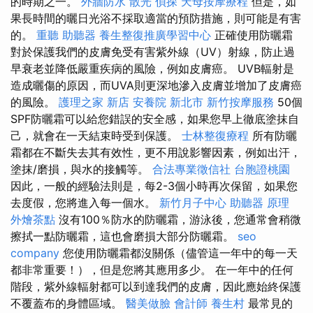
的時期之一。
外牆防水
散光
偵探
天母按摩療程
但是，如
果長時間的曬日光浴不採取適當的預防措施，則可能是有害
的。
重聽 助聽器
養生整復推廣學習中心
正確使用防曬霜
對於保護我們的皮膚免受有害紫外線（UV）射線，防止過
早衰老並降低嚴重疾病的風險，例如皮膚癌。 UVB輻射是
造成曬傷的原因，而UVA則更深地滲入皮膚並增加了皮膚癌
的風險。
護理之家 新店
安養院 新北市
新竹按摩服務
50個
SPF防曬霜可以給您錯誤的安全感，如果您早上徹底塗抹自
己，就會在一天結束時受到保護。
士林整復療程
所有防曬
霜都在不斷失去其有效性，更不用說影響因素，例如出汗，
塗抹/磨損，與水的接觸等。
合法專業徵信社
台胞證桃園
因此，一般的經驗法則是，每2-3個小時再次保留，如果您
去度假，您將進入每一個水。
新竹月子中心
助聽器 原理
外燴茶點
沒有100％防水的防曬霜，游泳後，您通常會稍微
擦拭一點防曬霜，這也會磨損大部分防曬霜。
seo
company
您使用防曬霜都沒關係（儘管這一年中的每一天
都非常重要！），但是您將其應用多少。 在一年中的任何
階段，紫外線輻射都可以到達我們的皮膚，因此應始終保護
不覆蓋布的身體區域。
醫美做臉
會計師
養生村
最常見的