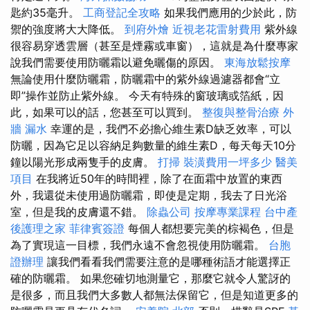
匙約35毫升。
工商登記全攻略
如果我們應用的少於此，防
禦的強度將大大降低。
到府外燴
近視老花雷射費用
紫外線
很容易穿透雲層（甚至是煙霧或車窗），這就是為什麼專家
說我們需要使用防曬霜以避免曬傷的原因。
東海放鬆按摩
無論使用什麼防曬霜，防曬霜中的紫外線過濾器都會“立
即”操作並防止紫外線。 今天有特殊的窗玻璃或箔紙，因
此，如果可以的話，您甚至可以買到。
整復與整骨治療
外
牆 漏水
幸運的是，我們不必擔心維生素D缺乏效率，可以
防曬，因為它足以容納足夠數量的維生素D，每天每天10分
鐘以陽光形成兩隻手的皮膚。
打掃
裝潢費用一坪多少
醫美
項目
在我將近50年的時間裡，除了在面霜中放置的東西
外，我還從未使用過防曬霜，即使是定期，我去了日光浴
室，但是我的皮膚還不錯。
除蟲公司
按摩專業課程
台中產
後護理之家
菲律賓簽證
每個人都想要完美的棕褐色，但是
為了實現這一目標，我們永遠不會忽視使用防曬霜。
台胞
證辦理
讓我們看看我們需要注意的是哪種術語才能選擇正
確的防曬霜。 如果您確切地測量它，那麼它就令人驚訝的
是很多，而且我們大多數人都無法保留它，但是知道更多的