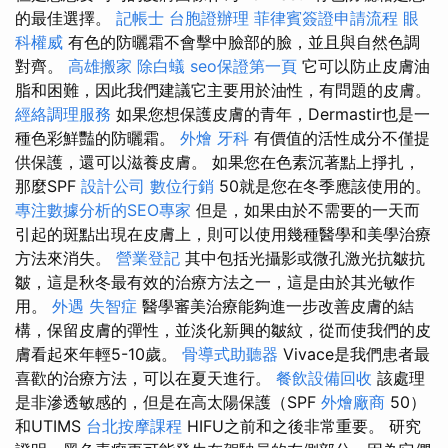
的最佳選擇。
記帳士
台胞證辦理
菲律賓簽證申請流程
眼
科權威
有色的防曬霜不會擊中臉部的臉，並且與自然色調
對齊。
高雄搬家
除白蟻
seo保證第一頁
它可以防止皮膚油
脂和困難，因此我們建議它主要用於油性，有問題的皮膚。
經絡調理服務
如果您想保護皮膚的青年，Dermastir也是一
種色彩鮮豔的防曬霜。
外燴
牙科
有價值的活性成分不僅提
供保護，還可以滋養皮膚。 如果您在色素沉著點上掙扎，
那麼SPF
設計公司
數位行銷
50就是您在冬季應該使用的。
專注數據分析的SEO專家
但是，如果由於不需要的一天而
引起的斑點出現在皮膚上，則可以使用幾種醫學和美學治療
方法來消失。
營業登記
其中包括光攝影或微孔激光抗皺抗
皺，這是秋冬最有效的治療方法之一，這是由於其光敏作
用。
外遇
失智症
醫學審美治療能夠進一步改善皮膚的結
構，保留皮膚的彈性，並淡化新興的皺紋，從而使我們的皮
膚看起來年輕5-10歲。
骨導式助聽器
Vivace是我們患者最
喜歡的治療方法，可以在夏天進行。
餐飲設備回收
該處理
是非滲透敏感的，但是在高太陽保護（SPF
外燴廠商
50）
和UTIMS
台北按摩課程
HIFU之前和之後非常重要。 研究