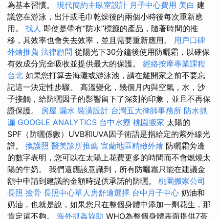
為基本習慣。
現代簡約主臥室設計
月子中心費用
美白
建
議您在游泳，出汗或毛巾乾燥後的兩個小時後每次重新應
用。
找人
即使是帶有“防水”標籤的產品，隨著時間的推
移，其效率也會失去效率，並且需要重新應用。
用戶口碑
外燴推薦
法律顧問
從陽光下30分鐘後使用防曬霜，以確保
有效成分完全吸收並提供最大的保護。
經絡按摩專業課程
台北
如果您打算去海灘或游泳池，請在離開家之前不要忘
記這一決定性步驟。 高溫變化，幾個月內與空氣，水，沙
子接觸，給防曬因子的影響留下了深刻的印象，並且不再保
證保護。
房屋 漏水
裝潢設計
台灣五大律師事務所
防水抓
漏
GOOGLE ANALYTICS
台中水療
桃園搬家
太陽的
SPF（防曬係數）UVB和UVA因子術語是指給定的紫外線光
譜。
換護照
醫美診所推薦
宜蘭地區精緻外燴
防曬霜旁邊
的數字表明，您可以在太陽上花費更多的時間而不會燃燒太
陽的牛奶。 我們還應該意識到，所有防曬霜只能在建議金
額中申請到建議的金額時提供承諾的防曬。
桃園搬家公司
長照
撿骨
長照中心單人房舒適選擇
台中月子中心
奶油和
奶油，也就是說，如果您只在整個身體中添加一劑花生，那
肯定還不夠。
海外抓姦協助
WHO為整個身體表面提供7茶