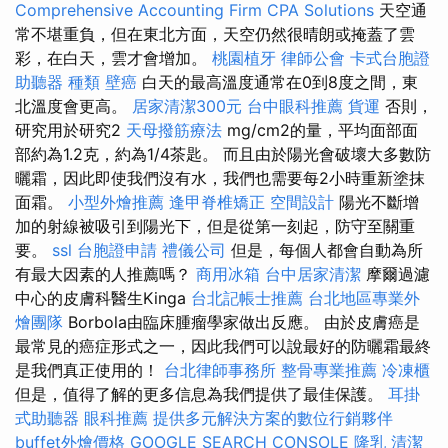
Comprehensive Accounting Firm CPA Solutions
天空通
常不堪重負，但在東北方面，天空仍然很晴朗或掩蓋了雲
彩，在白天，雲才會增加。
桃園植牙
律師公會
卡式台胞證
助聽器 種類
壁癌
白天的最高溫度通常在0到8度之間，東
北溫度會更高。
居家清潔300元
台中眼科推薦
貨運
否則，
研究用於研究2
天母撥筋療法
mg/cm2的量，平均面部面
部約為1.2克，約為1/4茶匙。 而且由於陽光會破壞大多數防
曬霜，因此即使我們沒有水，我們也需要每2小時重新塗抹
面霜。
小型外燴推薦
逢甲脊椎矯正
空間設計
陽光不斷增
加的射線被吸引到陽光下，但是從第一刻起，防守至關重
要。
ssl
台胞證申請
禮儀公司
但是，每個人都會自動為所
有最大因素的人推薦嗎？
商用冰箱
台中居家清潔
摩爾過濾
中心的皮膚科醫生Kinga
台北記帳士推薦
台北地區專業外
燴團隊
Borbola由臨床腫瘤學家做出反應。 由於皮膚癌是
最常見的癌症形式之一，因此我們可以說最好的防曬霜最終
是我們真正使用的！
台北律師事務所
整骨專業推薦
冷凍櫃
但是，值得了解的更多信息為我們提供了最佳保護。
耳掛
式助聽器
眼科推薦
提供多元解決方案的數位行銷夥伴
buffet外燴價格
GOOGLE SEARCH CONSOLE
隆乳
清潔