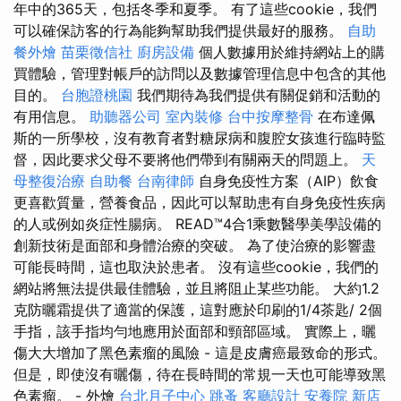
年中的365天，包括冬季和夏季。 有了這些cookie，我們
可以確保訪客的行為能夠幫助我們提供最好的服務。
自助
餐外燴
苗栗徵信社
廚房設備
個人數據用於維持網站上的購
買體驗，管理對帳戶的訪問以及數據管理信息中包含的其他
目的。
台胞證桃園
我們期待為我們提供有關促銷和活動的
有用信息。
助聽器公司
室內裝修
台中按摩整骨
在布達佩
斯的一所學校，沒有教育者對糖尿病和腹腔女孩進行臨時監
督，因此要求父母不要將他們帶到有關兩天的問題上。
天
母整復治療
自助餐
台南律師
自身免疫性方案（AIP）飲食
更喜歡質量，營養食品，因此可以幫助患有自身免疫性疾病
的人或例如炎症性腸病。 READ™4合1乘數醫學美學設備的
創新技術是面部和身體治療的突破。 為了使治療的影響盡
可能長時間，這也取決於患者。 沒有這些cookie，我們的
網站將無法提供最佳體驗，並且將阻止某些功能。 大約1.2
克防曬霜提供了適當的保護，這對應於印刷的1/4茶匙/ 2個
手指，該手指均勻地應用於面部和頸部區域。 實際上，曬
傷大大增加了黑色素瘤的風險 - 這是皮膚癌最致命的形式。
但是，即使沒有曬傷，待在長時間的常規一天也可能導致黑
色素瘤。 - 外燴
台北月子中心
跳蚤
客廳設計
安養院 新店