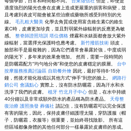
每個季節，日常和時間都不同。
台東徵信社
但是，即使是
適度強烈的陽光也會在皮膚上造成更嚴重的損害和病變，並
且考慮到表皮可能會被某些治療或藥物所感受到特別的光
線。
毛孔粗大醫美
化學去角質或使用富含維生素C的維生
素C時，皮膚更加珍貴，並且對弱紫外線輻射的反應更為敏
感。
整脊師證照培訓
塔位價格
煙霧和水錶面都會放大紫外
線輻射，當選擇光保護時也應考慮。
新竹撥筋技術
頭皮，
臉部和手是最複雜的，因為它們通常會暴露於強，中度或弱
的陽光下，多年來的效果會增加。 然而，需要一段時間的
是防曬霜配方“均勻地分佈”和使您的皮膚穩定的膜層。
台中
按摩服務推薦討論區
自助餐外燴
因此，最好等待8-15分
鐘，然後才能化妝或以其他方式“伸手”到您的臉上。
網路行
銷公司
會議點心
實際上，沒有防水防曬霜，因為汗水和水
洗淨了我們的皮膚。
植牙
竹北月子中心
但是，在水中持續
40分鐘以及非常或額外防水的產品稱為防水產品。
天母整
復治療
護照換發
葬儀社
請記住，沒有防曬霜可以完全保護
有害的陽光，因此，保持皮膚仔細護理太陽，穿防護服（帽
子，防曬霜，衣服等）很重要，並始終尋找陰影。 所有這
些區域都像身體的其他任何部分一樣暴露於皮膚癌的形成。