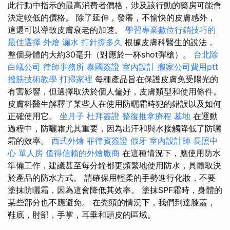
此行動中指示的最高消費者價格，涉及該行動的藥房可能會
決定較低的價格。 除了延伸，發癢，不愉快的皮膚感外，
這還可以導致皮膚衰老的加速。
學習專業數位行銷技巧的
最佳選擇
外燴
漏水 打針撐多久
根據皮膚科醫生的說法，
整個身體的大約30毫升（對應於一杯shot彈槍）。
台北除
白蟻公司
律師事務所
泰國簽證
室內設計
搬家公司費用ptt
撥筋技術教學
打掃家裡
每種產品旨在保護皮膚免受陽光的
有害影響，但選擇取決於個人偏好，皮膚類型和使用條件。
皮膚科醫生解釋了某些人在使用防曬霜時犯的錯誤以及如何
正確使用它。
坐月子
杜拜簽證
整復推拿療程
墓地
在運動
過程中，防曬霜尤其重要，因為出汗和與水接觸降低了防曬
霜的效率。
西式外燴
菲律賓簽證
假牙
室內設計師
長照中
心 單人房
值得信賴的外燴廠商
在這種情況下，應使用防水
準備工作，建議甚至每分鐘都更頻繁地使用防水，具體取決
於產品的防水方式。 請確保用輕柔的手勢進行化妝，不要
塗抹防曬霜，因為這會降低其效率。 塗抹SPF霜時，身體的
某些部分也不應避免。 在禿頭的情況下，我們到達膝蓋，
鞋底，肘部，手掌，耳垂和頭皮的區域。