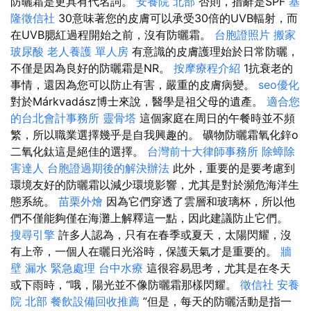
防曬霜是更具有代名詞。
安養院 北部
否則，措辭是SPF
基
隆徵信社
30意味著您的皮膚可以承受30倍的UVB輻射，而
在UVB腮紅過程開始之前，沒有防曬霜。
台胞證照片
搬家
玻尿酸
老人養護 單人房
有意識的皮膚護理始於日常防曬，
不僅是因為良好的防曬霜是NR。
按摩療程介紹
1抗衰老的
事情，還因為您可以防止有害，嚴重的皮膚病變。
seo優化
對於Márkvadász博士來說，醫學是祖父母的遺產。
適合您
的台北會計事務所
靈骨塔
這個家庭在周日的午餐時並不頻
繁，所以職業選擇幾乎是自我興趣的。 礦物防曬霜氧化鋅o
二氧化鈦這是絕佳的選擇。
台灣前十大律師事務所
除蟑除
害達人
台胞證過期後的解決辦法
此外，重要的是要考慮到
環境友好的防曬霜以減少環境影響，尤其是對於瀕危海洋生
態系統。
苗栗外燴
因為它們穿透了雲層和玻璃杯，所以他
們不僅能夠僅在海灘上解釋這一點，因此建議防止它們。
搜尋引擎
許多人認為，只有在春季或夏天，太陽閃耀，沒
有上帝，一個人在曬日光浴時，保護天氣才是重要的。
牆
壁 漏水 緊急處理
台中水療
這很容易思考，尤其是在冬天
或下雨時，“哦，陽光並不像防曬霜那樣閃耀。
徵信社
安養
院 北部
餐飲設備回收推薦
”但是，每天的防曬活動是指一