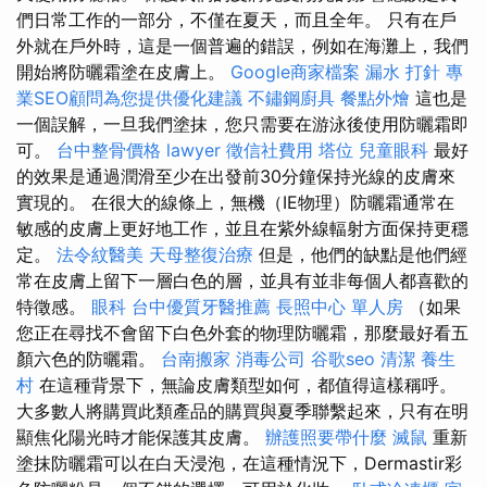
們日常工作的一部分，不僅在夏天，而且全年。 只有在戶
外就在戶外時，這是一個普遍的錯誤，例如在海灘上，我們
開始將防曬霜塗在皮膚上。
Google商家檔案
漏水 打針
專
業SEO顧問為您提供優化建議
不鏽鋼廚具
餐點外燴
這也是
一個誤解，一旦我們塗抹，您只需要在游泳後使用防曬霜即
可。
台中整骨價格
lawyer
徵信社費用
塔位
兒童眼科
最好
的效果是通過潤滑至少在出發前30分鐘保持光線的皮膚來
實現的。 在很大的線條上，無機（IE物理）防曬霜通常在
敏感的皮膚上更好地工作，並且在紫外線輻射方面保持更穩
定。
法令紋醫美
天母整復治療
但是，他們的缺點是他們經
常在皮膚上留下一層白色的層，並具有並非每個人都喜歡的
特徵感。
眼科
台中優質牙醫推薦
長照中心 單人房
（如果
您正在尋找不會留下白色外套的物理防曬霜，那麼最好看五
顏六色的防曬霜。
台南搬家
消毒公司
谷歌seo
清潔
養生
村
在這種背景下，無論皮膚類型如何，都值得這樣稱呼。
大多數人將購買此類產品的購買與夏季聯繫起來，只有在明
顯焦化陽光時才能保護其皮膚。
辦護照要帶什麼
滅鼠
重新
塗抹防曬霜可以在白天浸泡，在這種情況下，Dermastir彩