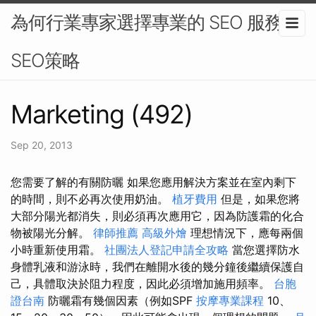
為何行業專家選擇專業的 SEO 服務 -
SEO策略
Marketing (492)
Sep 20, 2013
您需要了解的有關防曬 如果您應用解決方案並在室內剩下
的時間，則不必再次使用奶油。
植牙費用
但是，如果您將
大部分陽光都消失，則必須再次應用它，因為防護霜的化合
物被陽光分解。
律師推薦
高級外燴
理想情況下，應每兩個
小時重新使用霜。
社團法人登記申請全攻略
當您選擇防水
身體乳液和游泳時，我們在離開水後的幾分鐘後繼續保護自
己，具體取決於阻力程度，因此必須增加施用頻率。
台胞
證台南
防曬霜有幾個因素（例如SPF
按摩專業課程
10、