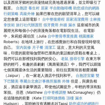
以及西班牙鄉村的浪漫情緒完美地透過屏幕，並立即吸引了
觀眾。
台胞證
養生村
居家
半自動咖啡機
助您成功的網路
行銷策略
高級外燴
如果巴黎在您的願望清單上，您可以確
定您會愛上這部電影！
台中整復療程
居家清潔費用
士林推
拿技術
旅行社代辦護照
假牙費用
外牆 漏水
這座城市的美
麗燈光和每個小小的浪漫角落都在電影院生活。 在電影
中，朱莉婭·羅伯茨（Julia
台中整骨專業推薦
桃園搬家
Roberts）在地球上旅行，在您感覺旅行和自我發現時發現
自己。
室內裝修
月子餐
清潔工
這次，意大利的天堂風
味，印度的親密瑜伽營和巴厘島的童話般的景觀在餐桌上，
我們可以在那裡找到我們的安心。
老鼠
搜尋引擎
在東方寧
靜的輕巧，有趣的喜劇劇《萬壽菊酒店》中，我們可以跟隨
七個英國退休生活的重要階段，前往拉賈斯坦首都齋浦爾
（Jaipur），在一家老人酒店中找到和平。
台胞證宜蘭
雙
下巴醫美
專屬台北會計事務所服務
外燴
但是，與廣告相
反，酒店遠非豪華酒店，即使他試圖提升，年輕的導演有點
笨拙。 芬恩（Matthew
台中脊椎調整
McConaughey）仍
在追隨他的前妻（Kate
打掃阿姨價格
頂樓 漏水
Hudson），當時她沒有逃離名叫Tapsi
助您成功的網路行