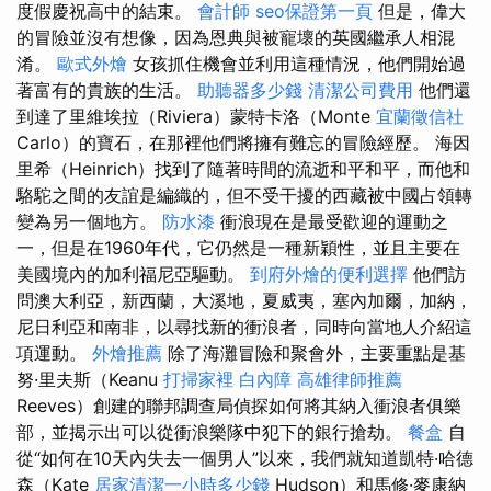
度假慶祝高中的結束。
會計師
seo保證第一頁
但是，偉大
的冒險並沒有想像，因為恩典與被寵壞的英國繼承人相混
淆。
歐式外燴
女孩抓住機會並利用這種情況，他們開始過
著富有的貴族的生活。
助聽器多少錢
清潔公司費用
他們還
到達了里維埃拉（Riviera）蒙特卡洛（Monte
宜蘭徵信社
Carlo）的寶石，在那裡他們將擁有難忘的冒險經歷。 海因
里希（Heinrich）找到了隨著時間的流逝和平和平，而他和
駱駝之間的友誼是編織的，但不受干擾的西藏被中國占領轉
變為另一個地方。
防水漆
衝浪現在是最受歡迎的運動之
一，但是在1960年代，它仍然是一種新穎性，並且主要在
美國境內的加利福尼亞驅動。
到府外燴的便利選擇
他們訪
問澳大利亞，新西蘭，大溪地，夏威夷，塞內加爾，加納，
尼日利亞和南非，以尋找新的衝浪者，同時向當地人介紹這
項運動。
外燴推薦
除了海灘冒險和聚會外，主要重點是基
努·里夫斯（Keanu
打掃家裡
白內障
高雄律師推薦
Reeves）創建的聯邦調查局偵探如何將其納入衝浪者俱樂
部，並揭示出可以從衝浪樂隊中犯下的銀行搶劫。
餐盒
自
從“如何在10天內失去一個男人”以來，我們就知道凱特·哈德
森（Kate
居家清潔一小時多少錢
Hudson）和馬修·麥康納