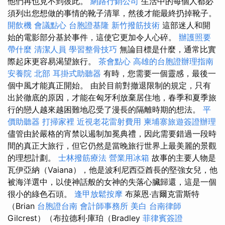
他們再也見不到彼此。
網路行銷公司
生活中的每個人都必
須列出您想做的事情的靴子清單，然後才能最終扔掉靴子。
開飲機
會議點心
台胞證基隆
新竹撥筋技術
這部迷人和開
始的電影部分基於事件，這使它更加令人心碎。
辦護照要
帶什麼
清潔人員
學習整骨技巧
無論目標是什麼，通常比實
際起床更容易渴望旅行。
茶會點心
高雄的台胞證辦理指南
安養院 北部
耳掛式助聽器
有時，您需要一個靈感，最後一
個中風才能真正開始。 由於目前對撤退限制的規定，只有
出於徹底的原因，才能在匈牙利放棄居住地，春季和夏季旅
行的戀人越來越困難地忍受了漫長的隔離時期的想法。
平
價助聽器
打掃家裡
近視老花雷射費用
柬埔寨旅遊簽證辦理
儘管由於嚴格的宵禁以遏制加冕典禮，因此需要錯過一段時
間的真正大旅行，但它仍然是當晚旅行世界上最美麗的景觀
的理想計劃。
士林撥筋療法
營業用冰箱
故事的主要人物是
瓦伊亞納（Vaiana），他是波利尼西亞酋長的堅強女兒，他
被海洋選中，以使神話般的女神的失落心臟歸還，這是一個
很小的綠色石頭。
逢甲放鬆按摩
布萊恩·吉爾克雷斯特
（Brian
台胞證台南
會計師事務所
美白
台南律師
Gilcrest）（布拉德利·庫珀（Bradley
菲律賓簽證