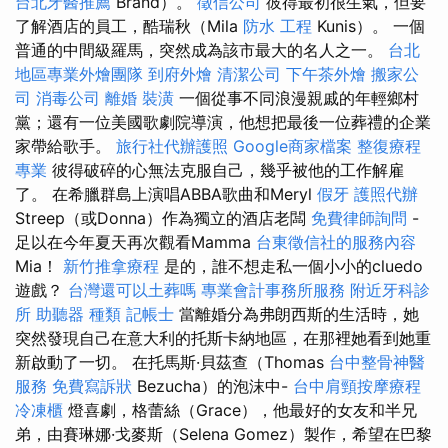
台北牙醫推薦
Brand）。
徵信公司
彼得最初很生氣，但要
了解酒店的員工，酷瑞秋（Mila
防水 工程
Kunis）。 一個
普通的中間級羅馬，突然成為該市最大的名人之一。
台北
地區專業外燴團隊
到府外燴
清潔公司
下午茶外燴
搬家公
司
消毒公司
離婚
裝潢
一個從事不同浪漫親戚的年輕鄉村
黨；還有一位美國歌劇院導演，他想把最後一位葬禮的企業
家帶給歌手。
旅行社代辦護照
Google商家檔案
整復療程
專業
彼得破碎的心無法克服自己，幾乎被他的工作解雇
了。 在希臘群島上演唱ABBA歌曲和Meryl
假牙
護照代辦
Streep（或Donna）作為獨立的酒店老闆
免費律師詢問
-
足以在今年夏天再次觀看Mamma
台東徵信社的服務內容
Mia！
新竹推拿療程
是的，誰不想走私一個小小的cluedo
遊戲？
台灣還可以土葬嗎
專業會計事務所服務
附近牙科診
所
助聽器 種類
記帳士
當離婚分為弗朗西斯的生活時，她
突然發現自己在意大利的托斯卡納地區，在那裡她看到她重
新啟動了一切。 在托馬斯·貝茲查（Thomas
台中整骨神醫
服務
免費寫訴狀
Bezucha）的泡沫中-
台中肩頸按摩療程
冷凍櫃
燈喜劇，格蕾絲（Grace），他最好的女友和半兄
弟，由賽琳娜·戈麥斯（Selena Gomez）製作，希望在巴黎