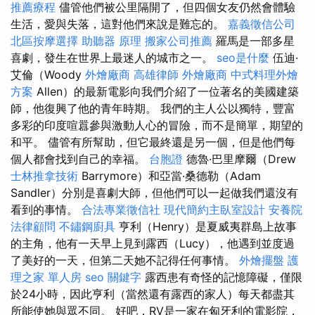
推薦療程
儘管他們被公里隔開了，但四個女友仍然會體驗
生活，愛與失落，這對他們來說是難忘的。
嘉義徵信公司
北區按摩選擇
助聽器 原理
搬家公司推薦
羅馬是一部多星
喜劇，發生在世界上最迷人的城市之一。
seo是什麼
伍迪·
艾倫（Woody
外燴廠商
高雄律師
外燴廠商
中式料理外燴
方案
Allen）的最新電影向我們介紹了一位著名的美國建築
師，他復興了他的青年時期。 我們的主人公以獨特，豐富
多彩的印度喧囂參與激動人心的冒險，而不是簡單，期望的
和平。 儘管有所幫助，但它最終還是另一個，但是他們每
個人都會找到自己的幸福。
台胞證
德魯·巴里摩爾（Drew
士林推拿技術
Barrymore）和亞當·桑德勒（Adam
Sandler）分別是喜劇大師，但他們可以一起做我們還沒有
看到的事情。
合法專業徵信社
現代簡約主臥室設計
安養院
法律顧問
不鏽鋼廚具
亨利（Henry）是夏威夷群島上故事
的主角，他有一天早上見到露西（Lucy），他遇到並度過
了美好的一天，但第二天她不記得任何事情。
外燴擺盤
護
理之家 單人房
seo 關鍵字
露西患有奇怪的記憶障礙，僅限
於24小時，因此亨利（當然還有露西的家人）每天都盡其
所能使她與眾不同。 好吧，RV是一家在匈牙利的電影院，