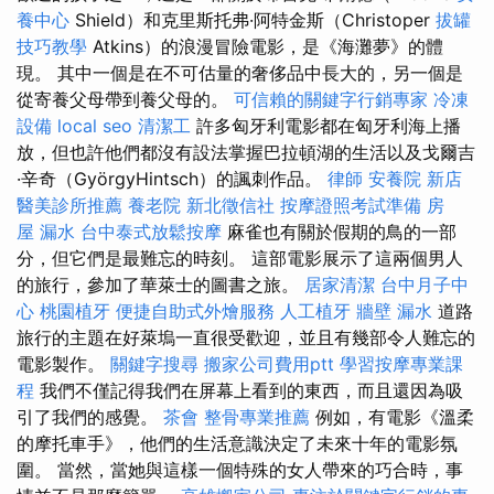
養中心
Shield）和克里斯托弗·阿特金斯（Christoper
拔罐
技巧教學
Atkins）的浪漫冒險電影，是《海灘夢》的體
現。 其中一個是在不可估量的奢侈品中長大的，另一個是
從寄養父母帶到養父母的。
可信賴的關鍵字行銷專家
冷凍
設備
local seo
清潔工
許多匈牙利電影都在匈牙利海上播
放，但也許他們都沒有設法掌握巴拉頓湖的生活以及戈爾吉
·辛奇（GyörgyHintsch）的諷刺作品。
律師
安養院 新店
醫美診所推薦
養老院
新北徵信社
按摩證照考試準備
房
屋 漏水
台中泰式放鬆按摩
麻雀也有關於假期的鳥的一部
分，但它們是最難忘的時刻。 這部電影展示了這兩個男人
的旅行，參加了華萊士的圖書之旅。
居家清潔
台中月子中
心
桃園植牙
便捷自助式外燴服務
人工植牙
牆壁 漏水
道路
旅行的主題在好萊塢一直很受歡迎，並且有幾部令人難忘的
電影製作。
關鍵字搜尋
搬家公司費用ptt
學習按摩專業課
程
我們不僅記得我們在屏幕上看到的東西，而且還因為吸
引了我們的感覺。
茶會
整骨專業推薦
例如，有電影《溫柔
的摩托車手》，他們的生活意識決定了未來十年的電影氛
圍。 當然，當她與這樣一個特殊的女人帶來的巧合時，事