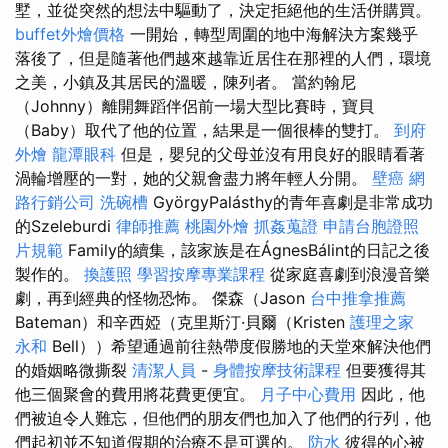
墅，並從突然的想法中驅動了，決定拒絕他的生活併購買。
buffet外燴價格
一開始，轉型周圍的地中海解決方案幾乎
落後了，但是隨著他們越來越靠近居住在那裡的人們，環境
之美，小鎮及其居民的溫暖，陳列者。 當約翰尼
（Johnny）離開舞蹈伴侶前一場大型比賽時，寶貝
（Baby）取代了他的位置，結果是一個很棒的雙打。
到府
外燴
龍潭眼科
但是，嬰兒的父母並沒有用良好的眼睛看著
渦輪增壓的一對，她的父親會盡力將年輕人分開。
壁癌
網
路行銷公司
洗碗槽
GyörgyPalásthy的青年喜劇是非常成功
的Szeleburdi
律師推薦
桃園外燴
抓姦蒐證
申請台胞證照
片規範
Family的續集，該家族是在ÁgnesBálint的日記之後
製作的。
換護照
學習按摩專業課程
從家庭喜劇到浪漫音樂
劇，再到經典的怪物恐怖。 傑森（Jason
台中推拿推薦
Bateman）和辛西婭（克里斯汀·貝爾（Kristen
護理之家
永和
Bell））希望通過前往熱帶度假勝地的天堂來解決他們
的婚姻略微撕裂
清潔人員
-
身體按摩技術課程
但要獲得其
他三個聚會的費用將花費更便宜。
月子中心費用
因此，他
們被迫令人難忘，但他們的朋友們也加入了他們的行列，他
們起初並不知道假期的治療不是可選的。
防水
彼得的心被