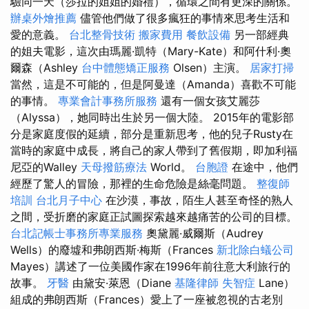
驗同一天（莎拉的姐姐的婚禮），循環之間有更深的關係。
辦桌外燴推薦
儘管他們做了很多瘋狂的事情來思考生活和
愛的意義。
台北整骨技術
搬家費用
餐飲設備
另一部經典
的姐夫電影，這次由瑪麗·凱特（Mary-Kate）和阿什利·奧
爾森（Ashley
台中體態矯正服務
Olsen）主演。
居家打掃
當然，這是不可能的，但是阿曼達（Amanda）喜歡不可能
的事情。
專業會計事務所服務
還有一個女孩艾麗莎
（Alyssa），她同時出生於另一個大陸。 2015年的電影部
分是家庭度假的延續，部分是重新思考，他的兒子Rusty在
當時的家庭中成長，將自己的家人帶到了舊假期，即加利福
尼亞的Walley
天母撥筋療法
World。
台胞證
在途中，他們
經歷了驚人的冒險，那裡的生命危險是絲毫問題。
整復師
培訓
台北月子中心
在沙漠，事故，陌生人甚至奇怪的熟人
之間，受折磨的家庭正試圖探索越來越痛苦的公司的目標。
台北記帳士事務所專業服務
奧黛麗·威爾斯（Audrey
Wells）的廢墟和弗朗西斯·梅斯（Frances
新北除白蟻公司
Mayes）講述了一位美國作家在1996年前往意大利旅行的
故事。
牙醫
由黛安·萊恩（Diane
基隆律師
失智症
Lane）
組成的弗朗西斯（Frances）愛上了一座被忽視的古老別