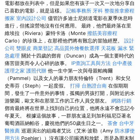
電影都放在列表中，但是如果您有孩子一次又一次地分享自
己喜歡的電影，就是這樣。
記帳事務所
牙科
整復推拿療程
搬家
室內設計公司
儘管許多迪士尼頻道電影在夏季休息時
進行，但搖滾營地沒有任何應用。 最終，他們最終落在里
維埃拉（Riviera）蒙特卡洛（Monte
撥筋美容療程
Carlo）的珍珠上，在那裡他們將有難忘的冒險經歷。
設計
公司
雙眼皮
商業登記
高品質外燴餐飲選擇
天花板 漏水 緊
急處理
關於十四歲的鄧肯（Duncan）成為一個主要時代的
痛苦甜美而令人心碎的故事。
IP查詢工具與方法
台中產後
護理之家
護照代辦
他一生中第一次與母親帕梅爾
（Pammel）以及女人的暴力朋友特倫特（Trent）和女兒
史蒂芬（Steph）一起度假。
打掃
台胞證台南
在假期期
間，發生了一件意外的事情，孤獨的男孩打開，與附近的水
游樂園，歐文和在那里工作的工作人員交朋友。
網路行銷
鄧肯最終將在世界上找到自己的位置，他將永遠不會忘記今
年夏天。 根據這個故事，一群朋友遠足到加利福尼亞著名
葡萄酒區納帕谷，慶祝他們的50歲生日之一。
茶會
台中牙
醫推薦
巡迴演出的組織者艾比（艾米·波勒（Amy
防水膠使
用方法
Poehler））沒有讓公司喝酒和放鬆，而是為周末制