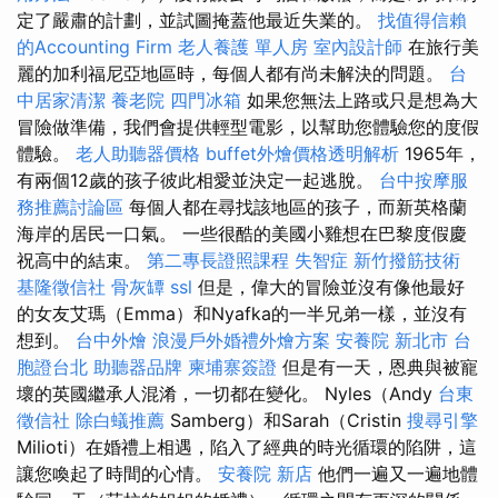
定了嚴肅的計劃，並試圖掩蓋他最近失業的。
找值得信賴
的Accounting Firm
老人養護 單人房
室內設計師
在旅行美
麗的加利福尼亞地區時，每個人都有尚未解決的問題。
台
中居家清潔
養老院
四門冰箱
如果您無法上路或只是想為大
冒險做準備，我們會提供輕型電影，以幫助您體驗您的度假
體驗。
老人助聽器價格
buffet外燴價格透明解析
1965年，
有兩個12歲的孩子彼此相愛並決定一起逃脫。
台中按摩服
務推薦討論區
每個人都在尋找該地區的孩子，而新英格蘭
海岸的居民一口氣。 一些很酷的美國小雞想在巴黎度假慶
祝高中的結束。
第二專長證照課程
失智症
新竹撥筋技術
基隆徵信社
骨灰罈
ssl
但是，偉大的冒險並沒有像他最好
的女友艾瑪（Emma）和Nyafka的一半兄弟一樣，並沒有
想到。
台中外燴
浪漫戶外婚禮外燴方案
安養院 新北市
台
胞證台北
助聽器品牌
柬埔寨簽證
但是有一天，恩典與被寵
壞的英國繼承人混淆，一切都在變化。 Nyles（Andy
台東
徵信社
除白蟻推薦
Samberg）和Sarah（Cristin
搜尋引擎
Milioti）在婚禮上相遇，陷入了經典的時光循環的陷阱，這
讓您喚起了時間的心情。
安養院 新店
他們一遍又一遍地體