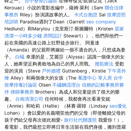
碑之一。
台中整骨討論區
在傳奇傑克·凱魯亞克（Jack
Kerouac）小說的電影改編中，薩姆·萊利（Sam
聯合法律
事務所
Riley）扮演講故事的人。
卡式台胞證
Sal
按摩證照
培訓班
Paradise遇到了Dean（Garrett
seo company
Hedlund）和Marylou（克里斯汀·斯圖爾特（Kristen
居家
清潔一小時多少錢
房間設計
Stewart）），他們與他們一
起在美國的高速公路上狂野徒步旅行。 阿曼達
（Amanda）的父親即將嫁給一個不適合的人，只想成為妻
子。
白蟻
幸運的是，艾麗莎（Alyssa）認識一個偉大的女
人，她希望足夠勇敢地為自己的男人而戰。
撥筋療法
受歡
迎的演員（Steve
戶外婚禮
Guttenberg，Kirstie
下午茶外
燴
Alley）和兩個偉大的女孩（The
養護中心 單人房
台中
按摩排毒討論區
Olsen
不鏽鋼流理台
信賴的記帳事務所夥
伴
律師事務所
Brothers）為成人和兒童提供了很大的樂
趣。
台南清潔公司
任何時候，我都會再次看著安妮
（Annie）和哈莉（Hallie）（林賽·羅韓（Lindsay
seo優化
Lohan））會以愛的名義嘲笑他們的父母（即使離婚父母的
孩子們給父母再次彼此相愛-
旅行社代辦護照
我愛你！）。
看電影，我們最想立即將日常生活留在我們身後，搬到普羅