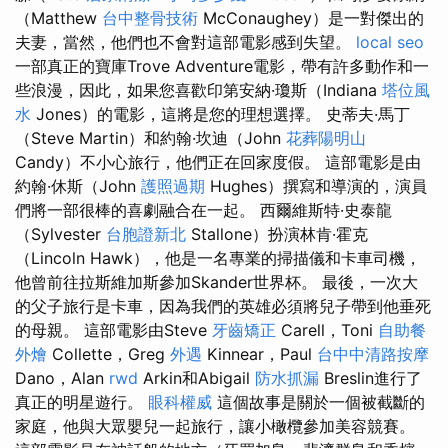
（Matthew
台中整骨技術
McConaughey）是一對傑出的
夫妻，當然，他們也不會對這部電影感到失望。
local seo
一部真正的寶庫Trove Adventure電影，帶有許多動作和一
些浪漫，因此，如果您喜歡印第安納·瓊斯（Indiana
塔位風
水
Jones）的電影，這將是您的理想選擇。 史蒂夫·馬丁
（Steve Martin）和約翰·坎迪（John
花葬陽明山
Candy）不小心旅行，他們正在回家度假。 這部電影是由
約翰·休斯（John
護照過期
Hughes）撰寫和導演的，演員
們將一部很棒的喜劇融合在一起。 西爾維斯特·史泰龍
（Sylvester
台胞證新北
Stallone）扮演林肯·霍克
（Lincoln Hawk），他是一名專業的掃描儀和卡車司機，
他曾前往拉斯維加斯參加Skander世界杯。 最後，一次大
的父子旅行是卡車，因為我們的英雄必須將兒子帶到他垂死
的母親。 這部電影由Steve
牙齒矯正
Carell，Toni
自助餐
外燴
Collette，Greg
外遇
Kinnear，Paul
台中中清路按摩
Dano，Alan
rwd
Arkin和Abigail
防水抓漏
Breslin進行了
真正的明星遊行。
眼科權威
這個故事是關於一個被截斷的
家庭，他與大眾嬰兒一起旅行，讓小橄欖參加美容競賽。