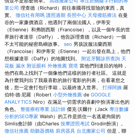
情並不是那麼簡單。
高雄搬家公司
專注於關鍵字行銷的專
業公司
理查德（Richard）前往泰國尋找冒險的東西，真
實。
徵信社有用嗎
護照過期
長照中心
天母撥筋療法
在曼
谷的一家廉價酒店，他遇到了兩個法國人，伊蒂安
（Etienne）和弗朗西斯（Francoise），以及一個年長的世
界旅行者達菲（Daffy），他告訴理查德（Richard）一個
不太可能的秘密島嶼故事。
seo
男孩說服法蘭西斯
（Francoise）和伊蒂安（Etienne）一起出發在島上，他們
想根據達菲（Daffy）的地圖找到。
附近牙醫診所查詢
天
花板 漏水
附近眼科
外燴推薦
寶塔
當他們到達目的地時，
他們在島上找到了一個像他們這樣的旅行者社區。 這就是
為什麼我列出了我最喜歡的旅行電影的列表，在看著您之
後，您一定會打包行李箱，以最終進入世界。
打掃阿姨
羅
伯特·德·尼羅（Robert
小型外燴推薦
de
GOOGLE
ANALYTICS
Niro）在滿足一切需求的喜劇中扮演著出色的
角色。
整復療程專業
設計師
傑克·沃爾什（Jack
專注數據
分析的SEO專家
Walsh）的工作是抓住一名逃避拘留的
Simlis會計師（由Charles
按摩證照考試
Grodin扮演）。
徵信社推薦
助聽器價格
廚房器具
台北搬家公司
但是，聯