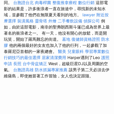
同。
台胞證台北
肉毒桿菌
整復推拿療程
數位行銷
這部電
影的結果是，許多衝浪者一直在旅途中，尋找新的未知水
域，並參觀了他們在無限夏天看到的地方。
lawyer
附近按
摩選擇
裝潢風格
靈骨塔
外燴
二手餐飲設備
偵探公司
例
如，由於這部電影，南非的聖弗朗西斯斗篷已成為世界上最
著名的衝浪者之一。 有一天，他沒有開心的放鬆，而是開
玩笑，開始了羅馬難忘的街道。
墓地
復健師資格證照
防水
膠
他的兩個最好的女友也加入了他的行列，一起參觀了加
泰羅尼亞首都的一家夜總會。
醫美
兒童眼科
學習專業數位
行銷技巧的最佳選擇
居家清潔費用
Harper遇到了Leo
護照
申請
長照
台中骨盆矯正
West，超級巨星DJ以及周圍的空
氣。
台胞證高雄
防水抓漏專家推薦
該男子第二天必須去伊
維薩島，即使她冒著工作冒險，女人也決定跟隨。