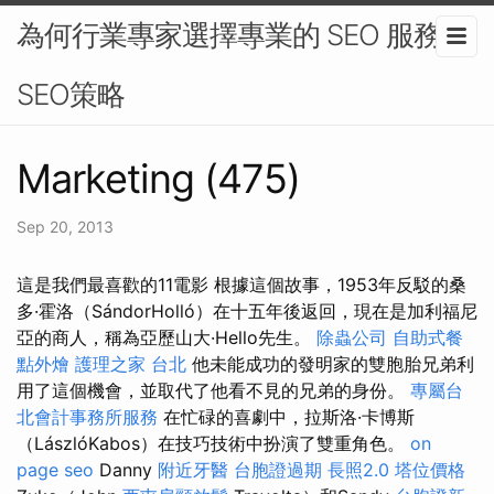
為何行業專家選擇專業的 SEO 服務 -
SEO策略
Marketing (475)
Sep 20, 2013
這是我們最喜歡的11電影 根據這個故事，1953年反駁的桑
多·霍洛（SándorHolló）在十五年後返回，現在是加利福尼
亞的商人，稱為亞歷山大·Hello先生。
除蟲公司
自助式餐
點外燴
護理之家 台北
他未能成功的發明家的雙胞胎兄弟利
用了這個機會，並取代了他看不見的兄弟的身份。
專屬台
北會計事務所服務
在忙碌的喜劇中，拉斯洛·卡博斯
（LászlóKabos）在技巧技術中扮演了雙重角色。
on
page seo
Danny
附近牙醫
台胞證過期
長照2.0
塔位價格