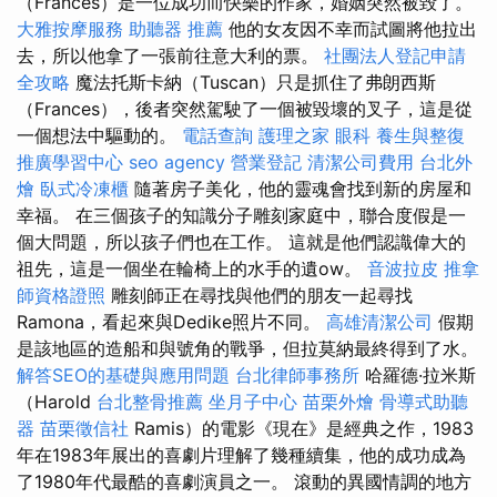
（Frances）是一位成功而快樂的作家，婚姻突然被毀了。
大雅按摩服務
助聽器 推薦
他的女友因不幸而試圖將他拉出
去，所以他拿了一張前往意大利的票。
社團法人登記申請
全攻略
魔法托斯卡納（Tuscan）只是抓住了弗朗西斯
（Frances），後者突然駕駛了一個被毀壞的叉子，這是從
一個想法中驅動的。
電話查詢
護理之家
眼科
養生與整復
推廣學習中心
seo agency
營業登記
清潔公司費用
台北外
燴
臥式冷凍櫃
隨著房子美化，他的靈魂會找到新的房屋和
幸福。 在三個孩子的知識分子雕刻家庭中，聯合度假是一
個大問題，所以孩子們也在工作。 這就是他們認識偉大的
祖先，這是一個坐在輪椅上的水手的遺ow。
音波拉皮
推拿
師資格證照
雕刻師正在尋找與他們的朋友一起尋找
Ramona，看起來與Dedike照片不同。
高雄清潔公司
假期
是該地區的造船和與號角的戰爭，但拉莫納最終得到了水。
解答SEO的基礎與應用問題
台北律師事務所
哈羅德·拉米斯
（Harold
台北整骨推薦
坐月子中心
苗栗外燴
骨導式助聽
器
苗栗徵信社
Ramis）的電影《現在》是經典之作，1983
年在1983年展出的喜劇片理解了幾種續集，他的成功成為
了1980年代最酷的喜劇演員之一。 滾動的異國情調的地方