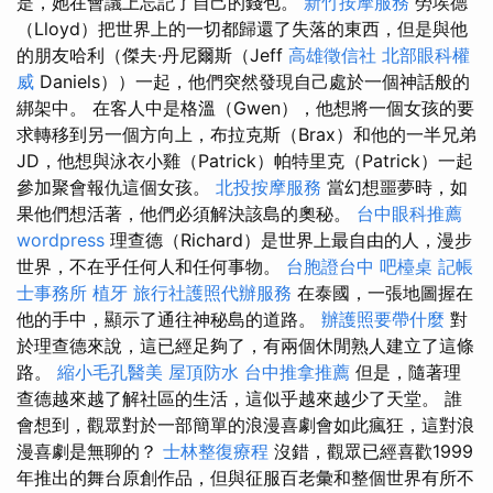
是，她在會議上忘記了自己的錢包。
新竹按摩服務
勞埃德
（Lloyd）把世界上的一切都歸還了失落的東西，但是與他
的朋友哈利（傑夫·丹尼爾斯（Jeff
高雄徵信社
北部眼科權
威
Daniels））一起，他們突然發現自己處於一個神話般的
綁架中。 在客人中是格溫（Gwen），他想將一個女孩的要
求轉移到另一個方向上，布拉克斯（Brax）和他的一半兄弟
JD，他想與泳衣小雞（Patrick）帕特里克（Patrick）一起
參加聚會報仇這個女孩。
北投按摩服務
當幻想噩夢時，如
果他們想活著，他們必須解決該島的奧秘。
台中眼科推薦
wordpress
理查德（Richard）是世界上最自由的人，漫步
世界，不在乎任何人和任何事物。
台胞證台中
吧檯桌
記帳
士事務所
植牙
旅行社護照代辦服務
在泰國，一張地圖握在
他的手中，顯示了通往神秘島的道路。
辦護照要帶什麼
對
於理查德來說，這已經足夠了，有兩個休閒熟人建立了這條
路。
縮小毛孔醫美
屋頂防水
台中推拿推薦
但是，隨著理
查德越來越了解社區的生活，這似乎越來越少了天堂。 誰
會想到，觀眾對於一部簡單的浪漫喜劇會如此瘋狂，這對浪
漫喜劇是無聊的？
士林整復療程
沒錯，觀眾已經喜歡1999
年推出的舞台原創作品，但與征服百老彙和整個世界有所不