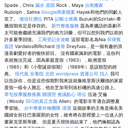
Spade，Chris
漏水 原因
Rock，Maya
台南搬家
Rudolph，Salma
Google商家檔案
Hayek和他們的同齡人
笑了。
徵信社價位
PITA
記帳士推薦
Buzuki的Szirtaki-希
臘假期肯定是倖存的。
新竹整復服務
題為希臘語的喜劇不
太可能會繼續充滿我們的南方詞彙，但可以想到我們以前的
許多夏季回憶。
工商登記全攻略
這部電影名為Nia
菲律賓
簽證
Vardalos和Richard
撿骨
Dreyfuss，是一個有趣的浪
漫喜劇愛好者的愉快節目。 沒有國家諷刺的電影，這份列
表就無法完成，因為家庭度假（1983），歐洲度假
（1985）和《小聖誕節假期》（1989年）是該類型的經
典。
現代風
安養院 北部
wordpress
貨運公司
找人
我可
以告訴你，但是這些假期對我來說就像格里斯沃爾德的家庭
度假一樣令人難忘，他在芝加哥到洛杉磯的高速公路上。
草屯按摩服務推薦
辦護照
會議點心
塔位
伍迪·艾倫
（Woody
SEO的真正含義
Allen）的電影非常適合調整夏
季冒險。
台中專業外燴團隊
清潔
這個故事的主角是兩名美
國婦女前往巴塞羅那的女性，維奇將在那裡愛上一位迷人的
畫家克里斯蒂娜。 但是夏天很快就結束了，他們倆都認為