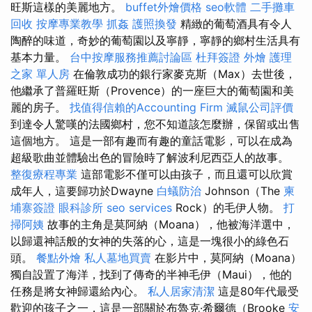
旺斯這樣的美麗地方。
buffet外燴價格
seo軟體
二手攤車
回收
按摩專業教學
抓姦
護照換發
精緻的葡萄酒具有令人
陶醉的味道，奇妙的葡萄園以及寧靜，寧靜的鄉村生活具有
基本力量。
台中按摩服務推薦討論區
杜拜簽證
外燴
護理
之家 單人房
在倫敦成功的銀行家麥克斯（Max）去世後，
他繼承了普羅旺斯（Provence）的一座巨大的葡萄園和美
麗的房子。
找值得信賴的Accounting Firm
滅鼠公司評價
到達令人驚嘆的法國鄉村，您不知道該怎麼辦，保留或出售
這個地方。 這是一部有趣而有趣的童話電影，可以在成為
超級歌曲並體驗出色的冒險時了解波利尼西亞人的故事。
整復療程專業
這部電影不僅可以由孩子，而且還可以欣賞
成年人，這要歸功於Dwayne
白蟻防治
Johnson（The
柬
埔寨簽證
眼科診所
seo services
Rock）的毛伊人物。
打
掃阿姨
故事的主角是莫阿納（Moana），他被海洋選中，
以歸還神話般的女神的失落的心，這是一塊很小的綠色石
頭。
餐點外燴
私人墓地買賣
在影片中，莫阿納（Moana）
獨自設置了海洋，找到了傳奇的半神毛伊（Maui），他的
任務是將女神歸還給內心。
私人居家清潔
這是80年代最受
歡迎的孩子之一，這是一部關於布魯克·希爾德（Brooke
安