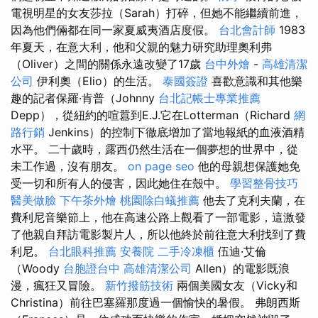
電視明星的女友莎拉（Sarah）打碎，但她不能繼續前進，
因為他們倆都在同一家夏威夷酒店度假。
台北會計師
1983
年夏天，在意大利，他和父親的魅力研究助理奧利弗
（Oliver）之間的關係永遠改變了17歲
台中外燴
-
高雄清潔
公司
伊利奧（Elio）的生活。
泰國簽證
喜歡意識和其他樂
趣的記者保羅·肯普（Johnny
台北記帳士專業推薦
Depp），從紐約的喧囂到E.J.它在Lotterman（Richard
網
路行銷
Jenkins）的控制下徹底增加了當地報紙的血液酒精
水平。 二十歲時，露西仍然生活在一個夢想的世界中，從
未工作過，沒有朋友。
on page seo
他的母親想保護她免
受一切和所有人的侵害，因此她住在殼中。
學習整骨技巧
醫美做臉
下午茶外燴
桃園除白蟻推薦
他去了克利夫蘭，在
費利尼音樂節上，他在高速公路上觀看了一部電影，這激發
了他親自拜訪電影製片人，所以他終於前往意大利找到了費
利尼。
台北眼科推薦
安養院
二手冷凍櫃
伍迪·艾倫
（Woody
台胞證台中
高雄清潔公司
Allen）的電影既浪
漫，瘋狂又冒險。
新竹撥筋技術
兩個美國女友（Vicky和
Christina）前往巴塞羅那度過一個愉快的暑假。 弗朗西斯