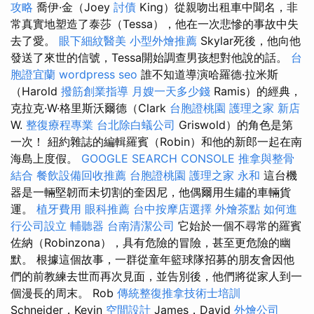
攻略
喬伊·金（Joey
討債
King）從親吻出租車中聞名，非
常真實地塑造了泰莎（Tessa），他在一次悲慘的事故中失
去了愛。
眼下細紋醫美
小型外燴推薦
Skylar死後，他向他
發送了來世的信號，Tessa開始調查男孩想對他說的話。
台
胞證宜蘭
wordpress seo
誰不知道導演哈羅德·拉米斯
（Harold
撥筋創業指導
月嫂一天多少錢
Ramis）的經典，
克拉克·W·格里斯沃爾德（Clark
台胞證桃園
護理之家 新店
W.
整復療程專業
台北除白蟻公司
Griswold）的角色是第
一次！ 紐約雜誌的編輯羅賓（Robin）和他的新郎一起在南
海島上度假。
GOOGLE SEARCH CONSOLE
推拿與整骨
結合
餐飲設備回收推薦
台胞證桃園
護理之家 永和
這台機
器是一輛堅韌而未切割的奎因尼，他偶爾用生鏽的車輛貨
運。
植牙費用
眼科推薦
台中按摩店選擇
外燴茶點
如何進
行公司設立
輔聽器
台南清潔公司
它始於一個不尋常的羅賓
佐納（Robinzona），具有危險的冒險，甚至更危險的幽
默。 根據這個故事，一群從童年籃球隊招募的朋友會因他
們的前教練去世而再次見面，並告別後，他們將從家人到一
個漫長的周末。 Rob
傳統整復推拿技術士培訓
Schneider，Kevin
空間設計
James，David
外燴公司