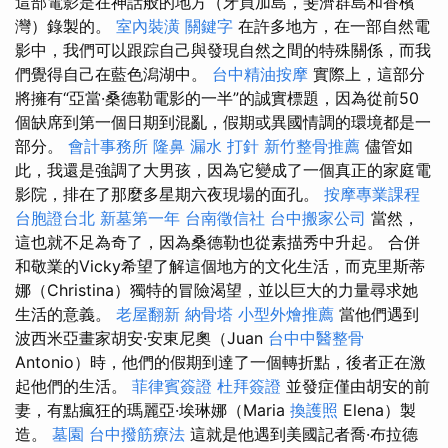
這部電影是在神話般的地方（牙買加島，斐濟群島和香檳
灣）錄製的。
室內裝潢
關鍵字
在許多地方，在一部自然電
影中，我們可以跟踪自己與發現自然之間的特殊關係，而我
們覺得自己在藍色潟湖中。
台中精油按摩
實際上，這部分
將擁有“亞當·桑德勒電影的一半”的誠實標題，因為從前50
個缺席到第一個日期到混亂，假期或異國情調的環境都是一
部分。
會計事務所
隆鼻
漏水 打針
新竹整骨推薦
儘管如
此，我還是強調了大男孩，因為它變成了一個真正的家庭電
影院，排在了那麼多星期六夜現場的面孔。
按摩專業課程
台胞證台北
新墓第一年
台南徵信社
台中搬家公司
當然，
這也就不足為奇了，因為桑德勒也從素描秀中升起。 合併
和敬業的Vicky希望了解這個地方的文化生活，而克里斯蒂
娜（Christina）獨特的冒險渴望，並以巨大的力量尋求她
生活的意義。
老屋翻新
納骨塔
小型外燴推薦
當他們遇到
波西米亞畫家胡安·安東尼奧（Juan
台中中醫整骨
Antonio）時，他們的假期到達了一個轉折點，後者正在激
起他們的生活。
菲律賓簽證
杜拜簽證
並發症僅由胡安的前
妻，有點瘋狂的瑪麗亞·埃琳娜（Maria
換護照
Elena）製
造。
墓園
台中撥筋療法
這就是他遇到美國記者喬·布拉德