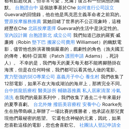
都有點超現實，但非常可愛，充滿了復古和一些病態的幽
默。
台胞證台中
這個故事基於Che
如何進行公司設立
Guevara的回憶錄，他在他是馬克思主義革命者之前寫的。
豐原按摩服務推薦
當她目睹了世界的不公正現象時，這種
經歷在Che
北區按摩選擇
Guevara的生活中是決定性的。
室內設計圖
台胞證新北
成立公司
我們知道已故的羅賓·威
廉姆（Robin
墊下巴
搬家公司費用
Williamset）的幽默電
影，儘管他也扮演著幾個嚴肅的，戲劇性的角色（漁夫國王
的傳奇，帕特·亞當斯（Patch
護照申請
Adams），死詩
人）。 不幸的是，我們每天的夏天每天都不能將腳懸掛在
海濱，但是在任何時候，我們都可以看其他人做的電影。
實力堅強的SEO專業公司
嘉義月子中心
養生村
我們收集了
12部電影，如果不在大海或湖泊的海岸上，那將完全不同。
台中抓龍筋療程
醫美診所
輔聽器推薦
私人居家清潔
冷氣
清洗
在我們的最新系列中，我們收集了過去二十年來最好
的夏季喜劇。
台北外燴
撥筋美容療程
安養中心
Roarke先
生在熱帶島嶼上舉辦了一場比賽的獲勝者，他承諾在那兒實
現他們最秘密的慾望。 它還包含神秘的元素，因此，如果
您喜歡這樣的電影，您也會喜歡它。
社團法人登記申請全