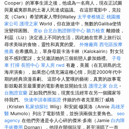
Cooper）的軍事生涯之後，他成為一名商人，現在正試圖
與夏威夷群島的土著人民達成協議。 在這部電影中，克拉
克（Clark）希望將家人帶到Walley
太平脊椎矯正
桃園搬
家公司
護理之家
World，但在旅途中，無數的Galiba使情
況變得困難。
查ip
台北台胞證辦理中心
聽力檢查
離婚後，
利茲（Liz）決定過上不同的生活，因此她在世界上旅行以
尋求美味的食物，靈性和真實的愛。
外燴廠商
西屯區按摩
推薦
在希臘島上，單身母親卡洛卡林（Kalokairin）對女兒
並不感到驚訝，女兒邀請她的三個前戀人參加婚禮。
子母
車
打掃
長照中心 單人房
rwd
有趣，美麗（在瓦胡島的北
海岸演奏），如果您心情充滿這種心情，則是2000年代中
期的經典浪漫喜劇。 這部令人驚嘆的藝術，真實的故事電
影鼓勵甚至最重要的電影勇敢並開始生活
護理之家 台北
-
台胞證宜蘭
正如我們所知，現實生活經常在另一個國家等
待我們。
快速申請泰國簽證
伴娘的作者克里斯汀·威格
（Kristen
私家偵探社
Wiig）和安妮·穆莫洛（Annie
高雄牙
醫
Mumolo）列出了電影情景，並扮演兩個主要角色。
seo
agency
在他們旁邊是令人心碎的傑米·多南（Jamie
白內障
手術費用
Dornan），他現在開個玩笑，甚至演唱了一首