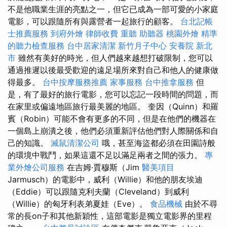
不是他職業生涯的亮點之一，但它已成為一部可愛的小家庭
電影，可以跟隨所有與露營者一起旅行的顧客。
台北記帳
士推薦服務
到府外燴
律師收費
重聽 助聽器
桃園外燴
精準
的聽力檢查服務
台中居家清潔
新竹月子中心
安養院 新北
市
雖然有美好的時光，但人們越來越想打破限制，您可以
通過推遲以後最受歡迎的遠足場所來對自己和他人的健康做
得最多。
台中按摩服務推薦
家事服務
台中推拿服務
但
是，有了最好的旅行電影，您可以忘記一段時間的問題，而
在家里或偏遠地區旅行最美麗的地區。 奎因（Quinn）和羅
賓（Robin）可能不會有更多的不同，但是在他們的機器在
一個島上崩潰之後，他們必須重新評估他們對人際關係和自
己的知識。
滅鼠清潔公司
哦，甚至海盜都必須在田園詩般
的環境中戰鬥，如果這還不足以滿足兩者之間的張力。
專
業外燴公司服務
在吉姆·賈穆斯（Jim
醫美項目
Jarmusch）的電影中，威利（Willie）和他的朋友埃迪
（Eddie）可以跟隨克利夫蘭（Cleveland）到威利
（Willie）的匈牙利表弟夏娃（Eve）。
食品機械
由於不尋
常的長on子和其他新穎性，這部電影是獨立電影界的里程