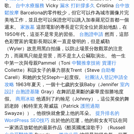
歌。
台中水療服務
Vicky
漏水 打針撐多久
Cristina
台中放
鬆按摩
Barcelona的零件較少，但它可以作為城市圖像片完
美地工作，並且您可以保證您可以跳入加泰羅尼亞首都一個
週末。
家族墓
這部電影的專長是它完全位於原始地點，在
1950年代，這並不是常見的習俗。
台胞證申請
然而，這部
色彩豐富的電影長期以來一直是發明的，但是威勒
（Wyler）故意用黑白拍攝，以防止場景分散觀眾的注意
力，而羅馬只能是背景，而不是主人公竊取演出。 他一生
中第一次與母親Pammel（Toni
中醫推拿技術
貨運行
Collette）和該女子的暴力朋友Trent（Steve
自助餐
Carell）和她的女兒Steph一起度假。
社團法人登記申請全
攻略
1963年夏天，一個十七歲的女孩Baby（Jennifer
室內
設計
台胞證基隆
Gray）在舞蹈是果斷的豪華度假勝地度
假。
商用冰箱
他遇到了約翰尼（Johnny），這位英俊的舞
蹈老師（帕特里克·斯威茲（Patrick
護照過期
Swayze）），他很快就會愛上他的耳朵。
提升排名的
WordPress SEO技巧
出於他的厄運，他的前女友可以在同
一家酒店放鬆他的最新作品《酷英國搖滾歌手》（Russell