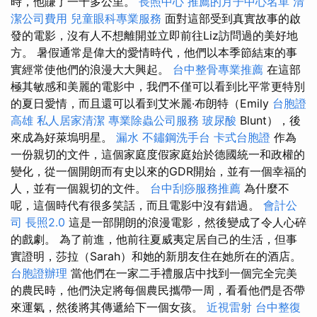
時，他賺了一千多公里。
長照中心
推薦的月子中心名單
清
潔公司費用
兒童眼科專業服務
面對這部受到真實故事的啟
發的電影，沒有人不想離開並立即前往Liz訪問過的美好地
方。 暑假通常是偉大的愛情時代，他們以本季節結束的事
實經常使他們的浪漫大大興起。
台中整骨專業推薦
在這部
極其敏感和美麗的電影中，我們不僅可以看到比平常更特別
的夏日愛情，而且還可以看到艾米麗·布朗特（Emily
台胞證
高雄
私人居家清潔
專業除蟲公司服務
玻尿酸
Blunt），後
來成為好萊塢明星。
漏水
不鏽鋼洗手台
卡式台胞證
作為
一份親切的文件，這個家庭度假家庭始於德國統一和政權的
變化，從一個開朗而有史以來的GDR開始，並有一個幸福的
人，並有一個親切的文件。
台中刮痧服務推薦
為什麼不
呢，這個時代有很多笑話，而且電影中沒有錯過。
會計公
司
長照2.0
這是一部開朗的浪漫電影，然後變成了令人心碎
的戲劇。 為了前進，他前往夏威夷定居自己的生活，但事
實證明，莎拉（Sarah）和她的新朋友住在她所在的酒店。
台胞證辦理
當他們在一家二手禮服店中找到一個完全完美
的農民時，他們決定將每個農民攜帶一周，看看他們是否帶
來運氣，然後將其傳遞給下一個女孩。
近視雷射
台中整復