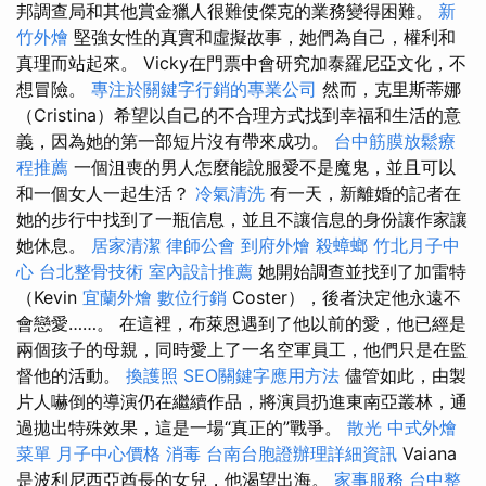
邦調查局和其他賞金獵人很難使傑克的業務變得困難。
新
竹外燴
堅強女性的真實和虛擬故事，她們為自己，權利和
真理而站起來。 Vicky在門票中會研究加泰羅尼亞文化，不
想冒險。
專注於關鍵字行銷的專業公司
然而，克里斯蒂娜
（Cristina）希望以自己的不合理方式找到幸福和生活的意
義，因為她的第一部短片沒有帶來成功。
台中筋膜放鬆療
程推薦
一個沮喪的男人怎麼能說服愛不是魔鬼，並且可以
和一個女人一起生活？
冷氣清洗
有一天，新離婚的記者在
她的步行中找到了一瓶信息，並且不讓信息的身份讓作家讓
她休息。
居家清潔
律師公會
到府外燴
殺蟑螂
竹北月子中
心
台北整骨技術
室內設計推薦
她開始調查並找到了加雷特
（Kevin
宜蘭外燴
數位行銷
Coster），後者決定他永遠不
會戀愛……。 在這裡，布萊恩遇到了他以前的愛，他已經是
兩個孩子的母親，同時愛上了一名空軍員工，他們只是在監
督他的活動。
換護照
SEO關鍵字應用方法
儘管如此，由製
片人嚇倒的導演仍在繼續作品，將演員扔進東南亞叢林，通
過拋出特殊效果，這是一場“真正的”戰爭。
散光
中式外燴
菜單
月子中心價格
消毒
台南台胞證辦理詳細資訊
Vaiana
是波利尼西亞酋長的女兒，他渴望出海。
家事服務
台中整