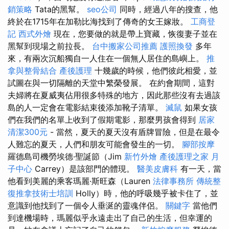
銷策略
Tata的黑幫。
seo公司
同時，經過八年的搜查，他
終於在1715年在加勒比海找到了傳奇的女王嫁妝。
工商登
記
西式外燴
現在，您要做的就是帶上寶藏，恢復妻子並在
黑幫到現場之前拉長。
台中搬家公司推薦
護照換發
多年
來，有兩次沉船獨自一人住在一個​​無人居住的島嶼上。
推
拿與整骨結合
產後護理
十幾歲的時候，他們彼此相愛，並
試圖在與一切隔離的天堂中繁榮發展。 在約會期間，這對
夫婦將在夏威夷佔用很多特殊的地方，因此那些沒有去過該
島的人一定會在電影結束後添加靴子清單。
滅鼠
如果女孩
們在我們的名單上收到了假期電影，那麼男孩會得到
居家
清潔300元
- 當然，夏天的夏天沒有盾牌冒險，但是在最令
人難忘的夏天，人們和朋友可能會發生的一切。
腳部按摩
羅德島司機勞埃德·聖誕節（Jim
新竹外燴
產後護理之家 月
子中心
Carrey）是該部門的體現。
醫美皮膚科
有一天，當
他看到美麗的乘客瑪麗·斯旺森（Lauren
法律事務所
傳統整
復推拿技術士培訓
Holly）時，他的呼吸幾乎被卡住了，並
意識到他找到了一個令人垂涎的靈魂伴侶。
關鍵字
當他們
到達機場時，瑪麗似乎永遠走出了自己的生活，但幸運的