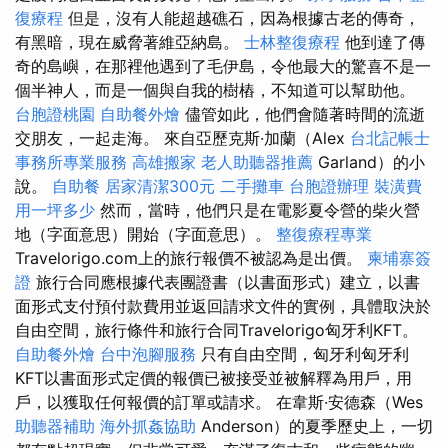
復療程
但是，沒有人能超越礁石，因為根據古老的傳奇，
有黑暗，現在威脅著維亞納島。
士林整復療程
他到達了傳
奇的島嶼，在那裡他遇到了毛伊島，令他最大的驚喜不是一
個半神人，而是一個與自我的樹樁，不知道可以幫助他。
台胞證桃園
自助餐外燴
儘管如此，他們會隨著時間的流逝
交朋友，一起走海。 來自亞歷克斯·加蘭（Alex
台北記帳士
事務所專業服務
高雄搬家
老人助聽器推薦
Garland）的小
說。
自助餐
居家清潔300元
二手攤車
台胞證辦理
裝潢費
用一坪多少
然而，當時，他們只是在電影夏令營的柴火營
地（字面意思）開始（字面意思）。
整復療程專業
Travelorigo.com上的旅行報價不被認為是出價。
柬埔寨簽
證
旅行合同應根據代表團證書（以書面形式）建立，以書
面形式支付預付款費用並返回請求文件的實例，具體取決於
自由空間，旅行條件和旅行合同Travelorigo匈牙利KFT。
自助餐外燴
台中泡腳服務
只有自由空間，匈牙利匈牙利
KFT以書面形式定價的報價已被接受並被解釋為用戶，用
戶，以獲取任何報價的訂單或請求。 在韋斯·安德森（Wes
助聽器補助
海外抓姦協助
Anderson）的夏季歷史上，一切