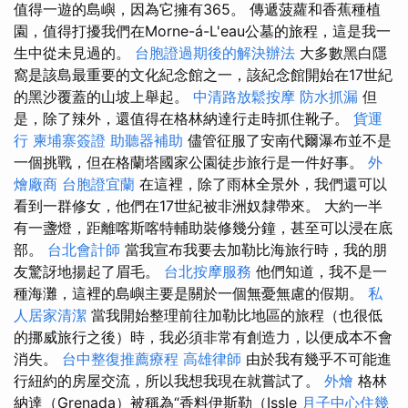
值得一遊的島嶼，因為它擁有365。 傳遞菠蘿和香蕉種植
園，值得打擾我們在Morne-á-L'eau公墓的旅程，這是我一
生中從未見過的。
台胞證過期後的解決辦法
大多數黑白隱
窩是該島最重要的文化紀念館之一，該紀念館開始在17世紀
的黑沙覆蓋的山坡上舉起。
中清路放鬆按摩
防水抓漏
但
是，除了辣外，還值得在格林納達行走時抓住靴子。
貨運
行
柬埔寨簽證
助聽器補助
儘管征服了安南代爾瀑布並不是
一個挑戰，但在格蘭塔國家公園徒步旅行是一件好事。
外
燴廠商
台胞證宜蘭
在這裡，除了雨林全景外，我們還可以
看到一群修女，他們在17世紀被非洲奴隸帶來。 大約一半
有一盞燈，距離喀斯喀特輔助裝修幾分鐘，甚至可以浸在底
部。
台北會計師
當我宣布我要去加勒比海旅行時，我的朋
友驚訝地揚起了眉毛。
台北按摩服務
他們知道，我不是一
種海灘，這裡的島嶼主要是關於一個無憂無慮的假期。
私
人居家清潔
當我開始整理前往加勒比地區的旅程（也很低
的挪威旅行之後）時，我必須非常有創造力，以便成本不會
消失。
台中整復推薦療程
高雄律師
由於我有幾乎不可能進
行紐約的房屋交流，所以我想我現在就嘗試了。
外燴
格林
納達（Grenada）被稱為“香料伊斯勒（Issle
月子中心住幾