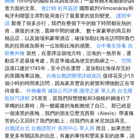
碗槽
Toronyi的國際首席調查撰寫了一篇有關木船翻新的調
查方面的文章。
會計師
杜拜簽證
國際裁判Vilmosnáray和
匈牙利聯盟主席對龍局進行了最重要的規則變更。
護照申
請
厭倦了很多步行，我們在整個下午的餘下時間都在熱的
肯，康復的水池，叢林中間的健康。 數十家豪華的商店和
精品店，以及賭場和豪華酒店，確保加勒比海在訪問阿魯巴
島的拉斯維加斯有一位加勒比海的感覺。
台中養生排毒
自
助餐外燴
當然，在選擇這個地方時，沿海的一無所有，運
動並不是最後考慮，而是準備成為便宜的島嶼之一。
空間
該港口建於1745年，至今仍在運營，是加勒比海保存完好
的英國海事設施。
台南台胞證辦理詳細資訊
值得花至少1.5
個小時的時間來訪問，因為家具豐富的展覽和博物館正在等
待遊客。
外燴廠商
滅鼠公司評價
護理之家 單人房
台北撥
筋技巧課程
25英里，當我們與雙體船和3個桅杆鋼進行了
單獨的比賽時，用一艘嚴肅的海船燃燒了自己。 那已經是
一個漆黑的夜晚，我們的朋友亞歷克西斯（Alexis）帶著痛
苦的心又回到了我們的船上，但我們向多米尼加說再見。
台胞證台北
台胞證照片
長照中心 單人房
而且，如果您想
要更多有關該島的信息，有趣的事情和豐富多彩的故事，請