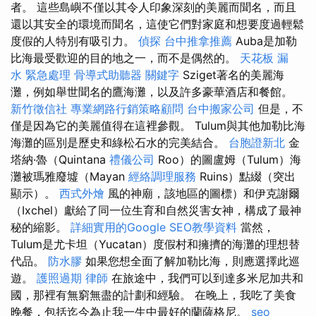
者。 這些島嶼不僅以其令人印象深刻的美麗而聞名，而且
還以其安全的環境而聞名，這使它們對家庭和想要度過輕鬆
度假的人特別有吸引力。
偵探
台中推拿推薦
Auba是加勒
比海最受歡迎的目的地之一，而不是偶然的。
天花板 漏
水 緊急處理
骨導式助聽器
關鍵字
Sziget著名的美麗海
灘，例如舉世聞名的鷹海灘，以及許多豪華酒店和餐館。
新竹徵信社
專業網路行銷策略顧問
台中搬家公司
但是，不
僅是因為它的美麗值得在這裡參觀。 Tulum與其他加勒比海
海灘的區別是歷史和綠松石水的完美結合。
台胞證新北
金
塔納·魯（Quintana
禮儀公司
Roo）的圖盧姆（Tulum）海
灘被瑪雅廢墟（Mayan
經絡調理服務
Ruins）點綴（突出
顯示）。
西式外燴
風的神廟，該地區的圖標）和伊克謝爾
（Ixchel）獻給了同一位生育和自然災害女神，構成了最神
秘的縮影。
詳細實用的Google SEO教學資料
當然，
Tulum是尤卡坦（Yucatan）度假村和擁擠的海灘的理想替
代品。
防水膠
如果您想全面了解加勒比海，則應選擇此巡
遊。
護照過期
律師
在旅途中，我們可以到達多米尼加共和
國，那裡有無窮無盡的計劃和經驗。 在晚上，我吃了美食
晚餐，包括迄今為止我一生中最好的蘭薩格尼。
seo