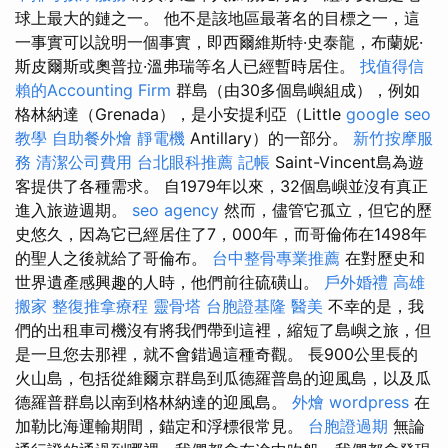
球上最大的鏈之一。 他不是該地區最著名的目標之一，這
一事實可以說明一個事實，即西爾維斯特·史泰龍，布蘭妮·
斯皮爾斯或奧普拉·溫弗瑞等名人已經暫時居住。
找值得信
賴的Accounting Firm
群島（由30多個島嶼組成），例如
格林納達（Grenada），是小安提利亞（Little
google seo
教學
自助餐外燴
靜電機
Antillary）的一部分。
新竹按摩服
務
清潔公司費用
台北眼科推薦
記帳
Saint-Vincent島為遊
客提供了各種需求。 自1979年以來，32個島嶼並沒有真正
進入旅遊週期。
seo agency
然而，儘管它孤立，但它的歷
史悠久，因為它已經居住了7，000年，而哥倫佈在1498年
的聖人之後就給了哥倫布。
台中整骨專業推薦
在對歷史和
世界遺產感興趣的人時，他們前往硫磺山。
戶外婚禮
高雄
搬家
整復推拿療程
靈骨塔
台胞證基隆
醫美
不幸的是，我
們的出租車司機沒有將我們帶到這裡，縮短了島嶼之旅，但
是一旦您去那裡，就不會錯過這種奇觀。 長900公里長的
火山島，包括從維爾京群島到瓜德羅普島的迎風島，以及瓜
德羅普群島以南到格林納達的迎風島。
外燴
wordpress
在
加勒比海運輸期間，錨定和浮標很常見。
台胞證過期
無論