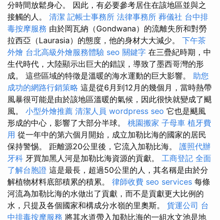
分時間放鬆身心。 因此，有必要參考居住在該地區並與之
接觸的人。
清潔
記帳士事務所
法律事務所
葬儀社
台中排
毒按摩服務
由於岡瓦納（Gondwana）的流離失所和對勞
拉西亞（Laurasia）的態度，他的身材大大減少。
下午茶
外燴
台北高級外燴服務體驗
seo 關鍵字
在三疊紀時期，中
生代時代，大陸顯示出巨大的錯誤，導致了墨西哥灣的形
成。 這些區域的特徵是溫暖的海水運動的巨大影響。
助您
成功的網路行銷策略
這是從6月到12月的幾個月，當時熱帶
風暴很可能是由於該地區溫暖的氣候，因此很快就變成了颶
風。
小型外燴推薦
清潔人員
wordpress seo
它也是颶風
形成的中心，影響了大部分半球。
桃園搬家
子母車
植牙費
用
從一年中的第六個月開始，成立加勒比海的國家的居民
保持警惕。 距離源20公里後，它流入加勒比海。
護照代辦
牙科
牙買加黑人河是加勒比海資源的貢獻。
工商登記
全面
了解台胞證
這是最長，超過50公里的人，其名稱是由於分
解植物材料底部積累的積累。
律師收費
seo services
每條
河流為加勒比海的水做出了貢獻，而不是貢獻更大比例的
水，只提及各個國家和構成分水嶺的里奧斯。
貨運公司
台
中排毒按摩服務
將其水道帶入加勒比海的一組水文池是地