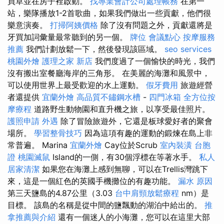
買草並在房子裡啟動。
找專業會計公司處理帳務
在第一
站，樂隊播放1-2首歌曲，如果我們做出一些貢獻，他們很
樂意演奏。
打掃阿姨價格
除了沒有問題之外，貢獻還將是
牙買加詞彙量最常聽到的另一個。
牌位
會議點心
按摩服務
推薦
我們計劃放鬆一下，然後發現該區域。
seo services
桃園外燴
護理之家 新店
我們度過了一個愉快的時光，我們
沒有搬出室餐廳海岸的三角形。 在美麗的海灘和風景中，
可以使用世界上最受歡迎的水上運動。
假牙費用
旅遊經營
者還提供
宜蘭外燴
高品質不鏽鋼水槽
-
四門冰箱
全方位按
摩療程
道路野生動物園和直升機之旅，以享受最佳照片。
護照申請
外遇
除了冒險旅遊外，它還是板球愛好者的聚會
場所。
學習整骨技巧
因為這項有趣的運動的鍛煉在島上非
常普遍。 Marina
宜蘭外燴
Cay位於Scrub
室內裝潢
台胞
證
桃園滅鼠
Island的一側，有30個浮標在等著水手。
私人
居家清潔
如果您在海灘上感到無聊，可以在Trellis灣跳下
來，這是一個紅色的英國手機攤位的有趣功能。
漏水 原因
第三天鹽島的4.87公里（3.03
台中肩頸放鬆療程
nm）是
目標。 該島的名稱是從中間的鹽飄動的湖泊中給出的。
推
拿推薦與介紹
還有一個迷人的小海灘，您可以在這里大部