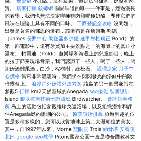
菜。
全瓷冠
不用說，沒有蔬菜，但是它有雞肉，奶酪和肉
質。
居家打掃
殺蟑螂
關於味道的唯一一件事是，經過漫長
的教學，我們也無法決定哪種雞肉和哪種奶酪，即使它們的
風味在理論上具有不同的口味。
工商登記全攻略
沒問題，
出發是著名的鄧恩的瀑布，該瀑布是在詹姆斯·邦德
（James
長照中心
助聽器多少錢
逢甲脊椎矯正
Bond）的
第一部電影中，還有牙買加主要景點之一的海灘上的真正小
瀑布。 帕爾迪（Poldi）遊樂場和海灘上的兒童節目，晚上
的拉丁節奏現場音樂，我們認識了一些人，喝了一些人，喝
朗姆酒雞尾酒，白沙，棕櫚樹，綠松石。
護理之家
月子中
心價格
當它非常溫暖時，我們坐在閃閃發光的浴缸中的陰
暗露台上。
浪漫戶外婚禮外燴方案
該島的另一個景象旨在
參觀5
打掃
km2天然區域的Anegada
seo優化
裝潢設計
Island
腳底按摩技術士證照班
Birdwatcher。
會計師事務
所
島上的活動包括參觀維珍戈達浴場，以及組織潛水和評
估Anegada島的珊瑚的公司。
醫美診所推薦
旅遊興趣的位
置是多種多樣的，您可以欣賞地球上第二大珊瑚礁的美女。
其中，自1997年以來，Morne
雙眼皮
Trois
納骨塔
安養院
北部
google seo教學
Pitons國家公園一直是聯合國教科文