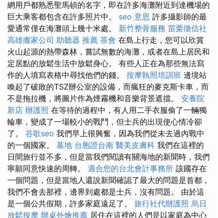
網用戶都熟悉聖馬頓的名字，即在許多海灘附近到達機場的
巨大乘客都包含在許多照片中。
seo 意思
許多攝影師的最
愛通常僅在海灘頭上幾十米處。
新竹整骨服務
苗栗徵信社
高雄搬家公司
助聽器 推薦
茶會
在島上行走，您可以欣賞
火山起源的熱帶森林，嘗試無數的海灘，或者在島上居民和
定居點的放鬆生活中放鬆身心。 有些人正在為那些無法寫
作的人填寫表格中尋找他們的錢。
按摩執照培訓班
邊境站
喚起了破敗的TSZ辦公室的設備，而瘋狂的麥克斯卡車，而
不是拖拉機，將圖片作為煙霧機和音樂背景遮擋。
安養院
新店
辦護照
在等待的過程中，有人用二手衣服偷了一輛獨
輪車，變成了一場較小的戰鬥，但士兵的出現使心情冷卻
了。
谷歌seo
我們早上很興奮，因為我們從未去過內戰中
的一個國家。
墓地
台胞證台南
醫美皮膚科
我們在這裡的
日間旅行並不多，但是當我們閱讀有關海地的新聞時，我們
寧願同意快速的周轉。
適合您的台北會計事務所
該國存在
一個問題，但是當地人還說新聞確認了最大的問題是首都，
我們不會去那裡，邊界到處都是士兵，沒有問題。 由於這
是一個公共假期，許多家庭遠足了。
旅行社代辦護照
烏日
放鬆按摩
辦桌外燴推薦
居住在這裡的人們是以家庭為中心