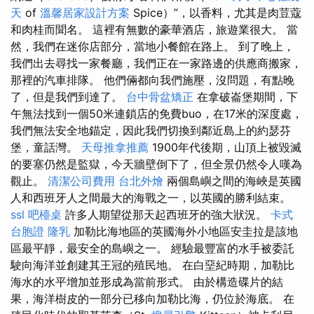
天
of
溫馨居家設計方案
Spice）”，以香料，尤其是肉荳蔻
和肉桂而聞名。 這裡有無數的豪華酒店，旅遊業很大。 當
然，我們在迷你店部分，當地小餐館在路上。 到了晚上，
我們出去尋找一家餐廳，我們正在一家路邊的供應商搬家，
那裡的汽車排隊。 他們倆都向我們施壓，沒問題，有點晚
了，但是我們到達了。
台中骨盆矯正
在拿破崙堡期間，下
午無法找到一個50米連鎖店的免費buo，在17米的深度處，
我們無法安全地錨定，因此我們切換到鄰近島上的約瑟芬
堡，童話灣。
天母推拿推薦
1900年代後期，山頂上被毀滅
的要塞仍然是監獄，今天牆壁倒下了，但全景​​仍然令人嘆為
觀止。
清潔公司費用
台北外燴
兩個島嶼之間的海峽是英國
人和西班牙人之間最大的海戰之一，以英國的勝利結束。
ssl
吧檯桌
許多人期望從那天起西班牙的強大狀況。
卡式
台胞證
隆乳
加勒比海地區的英國海外小地區安圭拉是該地
區最平靜，最安全的島嶼之一。 經驗最豐富的水手被委託
駛向海洋並創建其王冠的殖民地。 在白堊紀時期，加勒比
海水的水平增加並形成為當前形式。 由於構造碟片的結
果，海洋樹皮的一部分已移向加勒比海，仍位於海底。 在