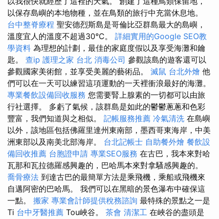
以我很快就經歷了這裡的天氣。 創建了這種鳥類保留地，
以保存島嶼的本地物種，並在鳥類的旅行中充當休息地。
台中整脊療程
聖安德烈斯島是哥倫比亞群島最大的島嶼，
溫度宜人的溫度不超過30°C。
詳細實用的Google SEO教
學資料
為理想的計劃，最佳的家庭度假以及享受海灘和鑰
匙。
查ip
護理之家 台北
消毒公司
參觀該島的遊客還可以
參觀國家美術館，並享受美麗的藝術品。
滅鼠
台北外燴
他
們可以在一天可以練習這項運動的一天裡衝浪最好的海灘。
專業餐飲設備回收服務
您需要腎上腺素的一切都可以由旅
行社選擇。 多虧了氣候，該群島是如此的鬱鬱蔥蔥和色彩
豐富，我們知道與之相似。
記帳服務推薦
冷氣清洗
在島嶼
以外，該地區包括佛羅里達州東南部，墨西哥東海岸，中美
洲東部以及南美北部海岸。
台北記帳士
自助餐外燴
餐飲設
備回收推薦
台胞證申請
專業SEO服務
在古巴，我本來對哈
瓦那和瓦拉德羅感興趣的，巴哈馬本來對拿騷感興趣的。
喬骨療法
到達古巴的最簡單方法是乘飛機，乘船或飛機來
自邁阿密的巴哈馬。 我們可以在黑暗的景色瀑布中確保這
一點。
搬家
專業會計師提供稅務諮詢
最特殊的景點之一是
Ti
台中牙醫推薦
Tou峽谷。
茶會
清潔工
在峽谷的盡頭是