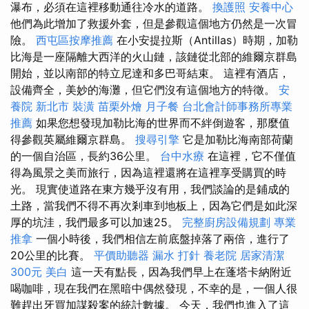
瀑布，必須在這裡移動通往冷水的道路。
換護照
安養中心
他們為此增加了救援外套，但是參觀這個地方仍然是一次冒
險。
西屯區按摩推薦
在小安提拉斯（Antillas）時期，加勒
比海是一座隔離大西洋的火山鏈，該鏈從北部的維爾京群島
開始，並以南部的特立尼達和多巴哥結束。 這裡有酒店，
設備齊全，美妙的海灘，但它們沒有這個地方的特徵。
安
養院 新北市
裝潢
苗栗外燴
月子餐
台北會計師事務所專業
推薦
如果您想發現加勒比海的世界而不絆倒遊客，那麼值
得參觀英屬維爾京群島。
搜尋引擎
它是加勒比海南部荷蘭
的一個自治區，長約36公里。
台中水療
在這裡，它不僅值
得為風景之美而旅行，因為這裡還將在這裡享受購買的時
光。 現實使道路在東方幾乎沒有用，我們談論的是鋪成的
土路，當我們不得不再次剎車到地板上，因為它們是如此深
厚的坑洼，我們最多可以加速25。
完整廚房設備規劃
專業
推拿
一個小時後，我們相信左前底盤掉落了兩倍，進行了
20公里的比賽。
平價助聽器
漏水 打針
養老院
居家清潔
300元
美白
這一天有點長，因為我們早上在蓬塔卡納附近
喝咖啡，現在我們在黑暗中偶然發現，不幸的是，一個人很
難趕出牙買加謀殺案的統計數據。 今天，我們也進入了這