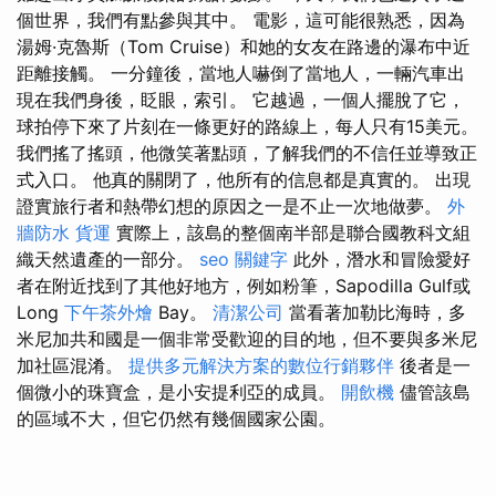
個世界，我們有點參與其中。 電影，這可能很熟悉，因為
湯姆·克魯斯（Tom Cruise）和她的女友在路邊的瀑布中近
距離接觸。 一分鐘後，當地人嚇倒了當地人，一輛汽車出
現在我們身後，眨眼，索引。 它越過，一個人擺脫了它，
球拍停下來了片刻在一條更好的路線上，每人只有15美元。
我們搖了搖頭，他微笑著點頭，了解我們的不信任並導致正
式入口。 他真的關閉了，他所有的信息都是真實的。 出現
證實旅行者和熱帶幻想的原因之一是不止一次地做夢。
外
牆防水
貨運
實際上，該島的整個南半部是聯合國教科文組
織天然遺產的一部分。
seo 關鍵字
此外，潛水和冒險愛好
者在附近找到了其他好地方，例如粉筆，Sapodilla Gulf或
Long
下午茶外燴
Bay。
清潔公司
當看著加勒比海時，多
米尼加共和國是一個非常受歡迎的目的地，但不要與多米尼
加社區混淆。
提供多元解決方案的數位行銷夥伴
後者是一
個微小的珠寶盒，是小安提利亞的成員。
開飲機
儘管該島
的區域不大，但它仍然有幾個國家公園。