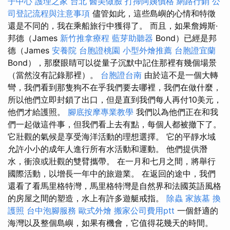
子中心
護理之家 台北
醫美做臉
打掃阿姨價格
網路行銷
公
司登記流程與注意事項
儘管如此，這些島嶼的心情和特徵
還是不同的，我在乘船旅行中獲得了。 而且，如果詹姆斯·
邦德（James
新竹推拿療程
藍芽助聽器
Bond）已經是邦
德（James
安養院
台胞證桃園
小型外燴推薦
台胞證宜蘭
Bond），那麼眼睛可以從量子沉默中記住那裡有幾個場景
（當然沒有記錄那裡）。
台胞證台南
由於這不是一個大轉
彎，我們看到那隻狗不在乎我們要去哪裡，我們在做什麼，
所以他們立即封鎖了出口，但是直到我們每人再付10美元，
他們才給護照。
腳底按摩專業教學
我們以為他們正在和我
們一起做這件事，但我們看上去有點，每個人都被撤下了。
它壯觀的氣候是享受海洋活動的理想選擇。 它的平靜水域
允許小小的成年人進行所有水活動和運動。 他們提供潛
水，衝浪或壯觀的雙臂攜帶。 在一月和七月之間，將舉行
國際活動，以增長一年中的旅遊業。 在返回的途中，我們
還看了看馬里格特灣，馬里格特灣是自然界和法國英語風格
的房屋之間的塑造，水上有許多遊艇戒指。
除蟲
家族墓
換
護照
台中泡腳服務
歐式外燴
搬家公司費用ptt
一個舒適的
海灣以及整個島嶼，如果有機會，它值得花幾天的時間。