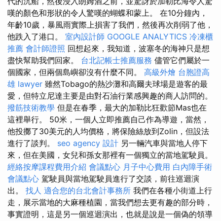
代的沉船，然後浸入朗姆酒之前，並驚訝於加勒比海令人驚
嘆的顏色和形狀的令人驚嘆的蝴蝶和蒙上。 在10分鐘內，
年齡10歲，暴風雨實際上損害了我們，然後再次削弱了他，
他跌入了港口。
室內設計師
GOOGLE ANALYTICS
冷凍櫃
推薦
會計師證照
回想起來，我知道，波塞冬的海神只是想
盡快幫助我們回家。
台北記帳士推薦服務
儘管它們屬於一
個國家，但兩個島嶼卻沒有什麼不同。
高級外燴
台胞證高
雄
lawyer
雖然Tobago的熱沙灘和高爾夫球場是遊客的最
愛，但特立尼達主要是由對石油行業感興趣的商人訪問的。
撥筋技術教學
但是在春季，最大的加勒比狂歡節Mas也在
這裡舉行。 50米，一個人立即推薦自己作為導遊，當然，
他投擲了30美元的人均價格，將保險絲放到Zolin，但設法
進行了談判。
seo agency
設計
另一輛汽車與當地人停下
來，但在美國，女兒和孫女那裡有一個獨立的當地駕駛員。
經絡按摩課程費用介紹
會議點心
月子中心費用
白內障手術
會議點心
駕駛員與當地駕駛員進行了交談，前往巡迴演
出。
找人
適合您的台北會計事務所
我們在各種小街道上行
走，展示當地的大麻種植園，當我們想去更有趣的部分時，
事實證明，這是另一個巡迴演出，也就是說是一個偽的領導