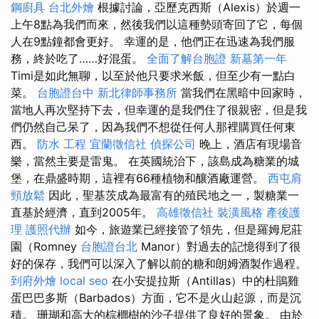
鋼廚具
台北外燴
根據討論，亞歷克西斯（Alexis）於週一
上午8點為我們而來，然後我們以這種勢頭寄回了它，每個
人在9點鐘都會更好。 幸運的是，他們正在迅速為我們服
務，終於吃了……好混蛋。
全面了解台胞證
新墓第一年
Timi是如此無聊，以至於他只要求米飯，但至少有一點白
菜。
台胞證台中
新北律師事務所
當我們在黑暗中回家時，
當地人再次堅持下去，但幸運的是我們住了很親密，但是我
們仍然自己呆了，因為我們不想從任何人那裡購買任何東
西。
防水 工程
宜蘭徵信社
偵探公司
晚上，酒店有現場音
樂，當然主要是雷鬼。 在英國統治下，該島成為糖業的城
堡，在鼎盛時期，這裡有66種植物和釀酒廠運營。
西屯肩
頸放鬆
因此，聖基茨成為最富有的殖民地之一，製糖業一
直基於經濟，直到2005年。
高雄徵信社
裝潢風格
產後護
理
護照代辦
如今，旅遊業已經接管了領先，但是羅姆尼莊
園（Romney
台胞證台北
Manor）對過去的記憶得到了很
好的保存，我們可以深入了解以前的糖和朗姆酒製作過程。
到府外燴
local seo
在小安提拉斯（Antillas）中的杜鵑雞
蛋巴巴多斯（Barbados）方面，它不是火山起源，而是沉
積。 珊瑚和高大的棕櫚樹的沙子提供了良好的景象。 由於