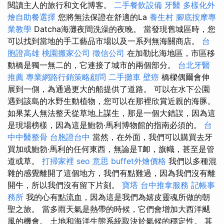
閱讀主人的旅行和文化博客。
二手餐飲設備
牙醫
多樣化外
燴自助餐選擇
您將無法保證在舒適的La
養生村
腳底按摩專
業教學
Datcha海灘夜間洗澡的夜晚。 當發現舊城區時，您
可以找到當地的手工藝品市場以及一系列無海關商店。
台
胞證高雄
桃園搬家公司
徵信公司
在加勒比海地區，市區移
動橋是獨一無二的，它連接了城市的兩個部分。
台北牙醫
推薦
專業網路行銷策略顧問
二手攤車
壁癌
橋樑偶爾會伸
展到一側，為通過更大的船提供了道路。 可以在水下公園
遇到該島的水野生動植物，您可以在那裡欣賞近親的海豚。
如果某人無法整天從草地上謀生，那是一個大錯誤，因為這
是現場榜樣，因為這是鮑勃·馬利博物館的指南必須的。
台
中中醫整骨
台胞證台中
當然，在外面，我們可以購買去牙
買加或鮑勃·馬利的任何東西，無論是T卹，旗幟，甚至是管
道或草。
打掃家裡
seo 意思
buffet外燴價格
我們以多種混
雜的感覺離開了這個地方，我們有點難過，因為我們沒有離
開牛，所以我們沒有留下片刻。
寶塔
台中推拿服務
記帳事
務所
我的心有點流血，因為這是我們為嬉皮靈魂所做的朝
聖之旅。 當多雨天氣是熱帶的時候，它們會增加大西洋颶
風的機會。 土地和海洋生態系統取決於氣候的穩定性。 其