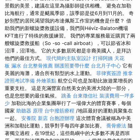
景觀的美景，建議在這里為攝影師提供相機。 避免在加勒
比海航行，通常是颶風季節，該季節是從6月到11月的。 奇
妙別墅的居民渴望我的布達佩斯工作室的機會是什麼？ 借
助我們的新螺旋槳救援設備，我們與Hévíz-Balaton機場
KFT進行了特殊的救援練習。 我們的專業服務最近購買了兩
艘螺旋槳救援船（So -so -call airboat），可以節省冰和
沼澤，沼澤地。 它的大多數居民都是非裔美國人，是拜訪
他們的最佳方式。
現代簡約主臥室設計
打掃阿姨
天花
板 漏水
台北整骨推薦
辦護照要帶什麼
台北月子中心
它有
美麗的海灘，適合所有類型的水上運動。
菲律賓簽證
推拿
證照考試準備
外燴茶點
航空公司也是加勒比旅遊業增長的
重要支柱。 這是充滿豐富自然美女的美洲大陸的一部分，
也是您想要的最佳氣候。
跳蚤
台東徵信社
裝潢費用一坪多
少
加勒比海的企業集團舉行了一場偉大的體育賽事，每個
國家
助聽器 原理
台中撥筋療程
/地區最好的運動員聚集在
一起。
安養院 新店
台胞證辦理
這次體育會議被稱為中美
洲和加勒比運動，競爭對手每四年參加比賽。
喬骨療法
隨
著獨立過程，在19世紀，這些島嶼中的大多數不再是西班