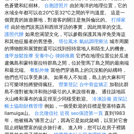
色蒼鷺和紅樹林。
台胞證照片
由於海洋的地理位置，它的
水域全年都可以在20°C至32°C之間的平均溫度。 這是一
個寶貴的旅遊勝地，對遊客的關注是無與倫比的。
打掃家
裡
由於他們說英語和西班牙語的事實，因此簡單的交流。
護照代辦
如果您渴望文化，可以參觀保護其海岸免受海盜
和其他征服者的舊堡壘。
塔位風水
氣結調理療法
城市周圍
的博物館和展覽館還可以找到招待當地人和陌生人的機會。
逢甲放鬆按摩
安養中心
律師推薦
它們在地理位置位於瓜達
盧佩島和蒙特塞拉特群島之間，位於聖馬丁島之間的最南端
和最北端。
餐點外燴
當他們穿過島上的沉沒船的結構時，
他們也可以享受鼻涕。 如果有人不知道，島上的大麻和可
口可樂球拍將變得瘋狂。
營業登記
台中骨盆矯正
加勒比群
島不僅對被海洋和熱沙吸引的人來說很有趣。 通往該地區
火山峰和瀑布的遠足徑至少同樣受歡迎。
冷凍設備
資深記
帳士協助財務管理
例如，一個受歡迎的目標是聖基特森高
liamuiga山。
台北徵信社
近視
seo保證第一頁
直到1983
年，他被稱為“痛苦之山”，因為它是如此陡峭，以至於它會
阻止經驗豐富的徒步旅行者。 進入時，您可以在房子裡購