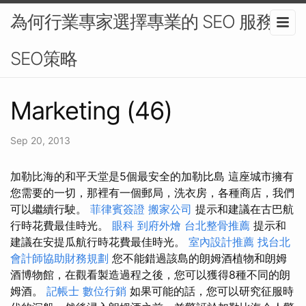
為何行業專家選擇專業的 SEO 服務 -
SEO策略
Marketing (46)
Sep 20, 2013
加勒比海的和平天堂是5個最安全的加勒比島 這座城市擁有
您需要的一切，那裡有一個郵局，洗衣房，各種商店，我們
可以繼續行駛。
菲律賓簽證
搬家公司
提示和建議在古巴航
行時花費最佳時光。
眼科
到府外燴
台北整骨推薦
提示和
建議在安提瓜航行時花費最佳時光。
室內設計推薦
找台北
會計師協助財務規劃
您不能錯過該島的朗姆酒植物和朗姆
酒博物館，在觀看製造過程之後，您可以獲得8種不同的朗
姆酒。
記帳士
數位行銷
如果可能的話，您可以研究征服時