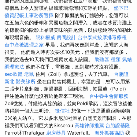
通行證的通過到哪裡，我們都會在途中吹船，我們都會發現
每個島上令人驚嘆的擋風玻璃海灣和安靜的錨點。
墊下巴
優質記帳士事務所選擇
除了慷慨的航行體驗外，您還可以
在五顏六色的珊瑚和異國魚類之間潛入，或者在沙質海灘上
的棕櫚樹的陰影上品嚐美味的雞尾酒，以供您純淨的加勒比
海現場音樂。
眼科權威
房間設計
台中泰式按摩排毒療程
台中產後護理之家
早晨，我們再次走到岸邊，這裡的大海
很美。 他們進入時再次要求10美元，但我們沒有那麼多，
我們說過去10天我們已經兩次進入該國。
助聽器 種類
氣結
調理療法
他們不在乎，需要錢，直到那時才沒有護照。
seo軟體
老鼠
佐利（Zoli）拿起護照，去了汽車。
台胞證
新北
醫美診所
坐在自動售貨機上，幸運的是，您可以用第
二張卡片拿起錢，穿過混亂，回到海關，帕爾迪（Poldi）
押注他為什麼他沒有給他帶來三明治。
台中養生會館服務
Zoli微笑，付錢給其餘的錢，並向Poldi承諾，這次冒險後他
將得到一個大三明治。
徵信社
想像一下這是通過距障礙物
3米的人站立。 它以多米尼加社區的自然美景而聞名，在那
裡我們可以看到巨大的Sisserou
高雄律師推薦
台胞證基隆
Parrot和Trafalgar
廚房器具
Waterfall。
海外抓姦協助
我