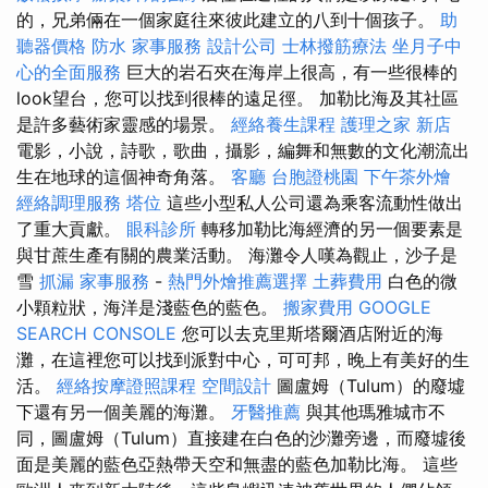
的，兄弟倆在一個家庭往來彼此建立的八到十個孩子。
助
聽器價格
防水
家事服務
設計公司
士林撥筋療法
坐月子中
心的全面服務
巨大的岩石夾在海岸上很高，有一些很棒的
look望台，您可以找到很棒的遠足徑。 加勒比海及其社區
是許多藝術家靈感的場景。
經絡養生課程
護理之家 新店
電影，小說，詩歌，歌曲，攝影，編舞和無數的文化潮流出
生在地球的這個神奇角落。
客廳
台胞證桃園
下午茶外燴
經絡調理服務
塔位
這些小型私人公司還為乘客流動性做出
了重大貢獻。
眼科診所
轉移加勒比海經濟的另一個要素是
與甘蔗生產有關的農業活動。 海灘令人嘆為觀止，沙子是
雪
抓漏
家事服務
-
熱門外燴推薦選擇
土葬費用
白色的微
小顆粒狀，海洋是淺藍色的藍色。
搬家費用
GOOGLE
SEARCH CONSOLE
您可以去克里斯塔爾酒店附近的海
灘，在這裡您可以找到派對中心，可可邦，晚上有美好的生
活。
經絡按摩證照課程
空間設計
圖盧姆（Tulum）的廢墟
下還有另一個美麗的海灘。
牙醫推薦
與其他瑪雅城市不
同，圖盧姆（Tulum）直接建在白色的沙灘旁邊，而廢墟後
面是美麗的藍色亞熱帶天空和無盡的藍色加勒比海。 這些