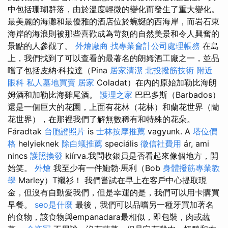
中包括珊瑚群落，由於溫度輕微的變化而發生了重大變化。
最美麗的海灘和最優雅的酒店位於蜿蜒的西海岸，而岩石東
海岸的海浪則被那些喜歡成為苛刻的自然美景和令人興奮的
景點的人參觀了。
外燴廠商
找專業會計公司處理帳務
在島
上，我們找到了可以查看的最著名的朗姆酒工廠之一，並品
嚐了包括皮納·科拉達（Pina
居家清潔
北投撥筋技術
附近
眼科
私人墓地買賣
居家
Coladat）在內的原始加勒比海朗
姆酒和加勒比海雞尾酒。
護理之家
巴巴多斯（Barbados）
還是一個巨大的花園，上面有花林（花林）和蘭花世界（蘭
花世界），在那裡我們了解無數稀有和特殊的花朵。
Fáradtak
台胞證照片
is
士林按摩推薦
vagyunk. A
塔位價
格
helyieknek
除白蟻推薦
speciális
徵信社費用
ár, ami
nincs
護照換發
kiírva.我問收銀員是否看起來像個地方，開
始笑。
外燴
我至少有一件鮑勃·馬利（Bob
身體撥筋專業教
學
Marley）T襯衫！ 我們嘗試在早上在客戶中心提取現
金，但沒有自動愛我們，但是幸運的是，我們可以用卡購買
早餐。
seo是什麼
最後，我們可以品嚐另一種牙買加著名
的食物，該食物與empanadara最相似，即包裝，肉或蔬