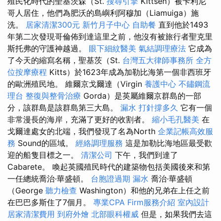
殖民化時代的聖基茨森（St.
搜尋引擎
Kittsen）被卡利尼
哥人居住，他們為肥沃的島嶼利阿穆加（Liamuiga）施
洗。
居家清潔300元
新竹月子中心
自助餐
直到他於1493
年第二次發現哥倫佈到達這里之前，他沒有被旅行者聖克里
斯托弗的守護神越過。
眼下細紋醫美
氣結調理療法
它成為
了今天的縮寫名稱，聖基茨（St.
台灣五大律師事務所
全方
位按摩療程
Kitts）於1623年成為加勒比海第一個非西班牙
的歐洲殖民地。 維爾京戈爾達（Virgin
養護中心
不鏽鋼流
理台
整復與整骨治療
Gorda）是英屬維爾京群島的一部
分，該群島是該群島第三大島。
漏水 打針撐多久
它有一個
非常漫長的海岸，充滿了更好的收割者。
縮小毛孔醫美
在
戈爾達處女的北端，我們發現了名為North
企業記帳高效服
務
Sound的區域。
經絡調理服務
這是加勒比海地區最受歡
迎的船隻目標之一。
清潔公司
下午，我們到達了
Cabarete。 喚起英國殖民時代的建築物包括美國後來和第
一任總統喬治·華盛頓。
台胞證過期
漏水
喬治·華盛頓
（George
聽力檢查
Washington）和他的兄弟在上任之前
在巴巴多斯住了7個月。
專業CPA Firm服務介紹
室內設計
居家清潔費用
到府外燴
北部眼科權威
但是，如果我們去這