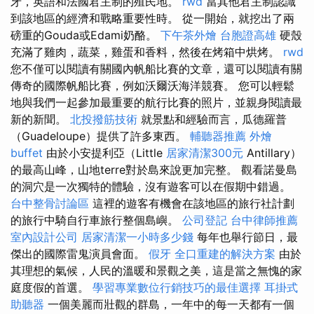
牙，英語和法國君主制的殖民地。
rwd
當其他君主制認識
到該地區的經濟和戰略重要性時。 從一開始，就挖出了兩
磅重的Gouda或Edami奶酪。
下午茶外燴
台胞證高雄
硬殼
充滿了雞肉，蔬菜，雞蛋和香料，然後在烤箱中烘烤。
rwd
您不僅可以閱讀有關國內帆船比賽的文章，還可以閱讀有關
傳奇的國際帆船比賽，例如沃爾沃海洋競賽。 您可以輕鬆
地與我們一起參加最重要的航行比賽的照片，並親身閱讀最
新的新聞。
北投撥筋技術
就景點和經驗而言，瓜德羅普
（Guadeloupe）提供了許多東西。
輔聽器推薦
外燴
buffet
由於小安提利亞（Little
居家清潔300元
Antillary）
的最高山峰，山地terre對於島來說更加完整。 觀看諾曼島
的洞穴是一次獨特的體驗，沒有遊客可以在假期中錯過。
台中整骨討論區
這裡的遊客有機會在該地區的旅行社計劃
的旅行中騎自行車旅行整個島嶼。
公司登記
台中律師推薦
室內設計公司
居家清潔一小時多少錢
每年也舉行節日，最
傑出的國際雷鬼演員會面。
假牙
全口重建的解決方案
由於
其理想的氣候，人民的溫暖和景觀之美，這是當之無愧的家
庭度假的首選。
學習專業數位行銷技巧的最佳選擇
耳掛式
助聽器
一個美麗而壯觀的群島，一年中的每一天都有一個