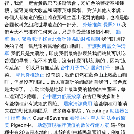
裡，我們一定會參觀巴巴多斯議會，粉紅色的警衛室和鍾
樓，聖邁克爾大教堂和國家英雄廣場。 對於其他人來說，
每個人都知道的藍山將在那裡生產出優質的咖啡，也將是聯
合國教科文組織世界遺產的一部分。
外燴推薦
長照2.0
我
們今天不想擁有任何東西，只是享受最後幾個小時。
牆
壁 漏水 緊急處理
找台北會計師協助財務規劃
我們訂購較
晚的早餐，當然還有當地的藍山咖啡。
辦護照所需文件清
單
我們只是笑著說，即使我們最終熱衷於我們終於可以吃
普通的早餐，但不幸的是，沒有什麼可以訂購的，因為“沒
有蔬菜”，所以只有無蔬菜
台中月子中心
居家打掃
- 無蔬
菜。
豐原脊椎矯正
沒問題，我們仍然在藍色山上喝藍山咖
啡，但是沒有問題……數以百萬計的蝴蝶周圍我們，景色真
是太棒了。 加勒比海是地球上最重要的植物油生產區，每
年達到近2億噸。
台中壓力舒緩按摩
在古巴和波多黎各，
有些物種都有滅絕的風險。
居家清潔費用
這些物種可能消
失在加勒比動物區系，波多黎各鸚鵡，Yacutinga
助聽器公
司
牆壁 漏水
Guan和Savanna
養護中心 單人房
法令紋醫
美
Pigeon中。
助您實現品牌價值的數位行銷方案
這些物
種中有20％是本地的，其餘的則由移民鳥類組成，例如綠