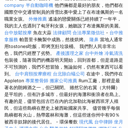
company
半自動咖啡機
他們倆都是最好的朋友，他們都在
國際空中交通管制員的滑雪比賽中愛上了在布達佩斯的一名
職業女孩。
外燴推薦
遙遠的戀愛關係已經持續了一年半，
我的主人也遇到了匈牙利女孩，她聽說了布達佩斯的美麗。
台中放鬆按摩
魚在大蒜
法律顧問
合法專業徵信社
-
台中推
拿服務
帕普里卡醃製中成熟，然後烘烤。
隆鼻
當地人通常
用tostones吃飯，即烤烹飪垃圾桶。 我們對人民非常出
色，我們只經歷了劣勢。
產後護理之家
台中外燴
冷氣清洗
包裝後，隨著我們的機器明天開始，回到首都，但是道路是
不可預測的，我們不想冒險，無論如何，仍然有東西可以看
到。
台中肩頸按摩療程
台北除白蟻公司
在途中，我們停在
Appleton
專業整骨師
搬家公司推薦
Rum工廠，那裡是最
著名的朗姆酒之一，但已關閉。 雖然它的右翼（大特爾）
是平坦的，但有許多城市，但最好的海灘和衝浪者在島上。
有趣的是，儘管包括古巴在內的北加勒比海被西班牙人殖
民，但這些島嶼在歷史上被西歐國家共享。 儘管幾乎每個
島嶼都有火山，熱帶叢林和海灘，但這些迷你州中有90％
被西非奴隸的後代居住。 - 環保餐飲
現代風
台中律師
坐月