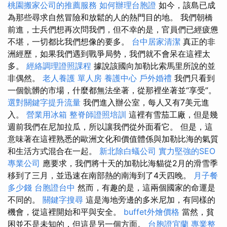
桃園搬家公司的推薦服務
如何辦理台胞證
如今，該島已成
為那些尋求自然冒險和放鬆的人的熱門目的地。 我們朝橋
前進，士兵們想再次問我們，但不幸的是，官員們已經疲憊
不堪，一切都比我們想像的要多。
台中居家清潔
真正的非
洲經歷，如果我們遇到戰爭局勢，我們就不會呆在這裡太
多。
經絡調理證照課程
據說該國向加勒比索馬里所說的並
非偶然。
老人養護 單人房
養護中心
戶外婚禮
我們只看到
一個骯髒的市場，什麼都無法坐著，從那裡坐著並“享受”。
選對關鍵字提升流量
我們進入辦公室，每人又有7美元進
入。
營業用冰箱
整脊師證照培訓
這裡有雪茄工廠，但是幾
週前我們在尼加拉瓜，所以讓我們從外面看它。 但是，這
意味著在這裡熟悉的歐洲文化和價值體係與加勒比海的氣質
和生活方式混合在一起。
新北除白蟻公司
實力堅強的SEO
專業公司
應要求，我們將十天的加勒比海貓從2月的滑雪季
移到了三月，並迅速在南部熱的南海到了4天四晚。
月子餐
多少錢
台胞證台中
然而，有趣的是，這兩個國家的命運是
不同的。
關鍵字搜尋
這是海地旁邊的多米尼加，有同樣的
機會，從這裡開始和平與安全。
buffet外燴價格
當然，貧
困並不是未知的，但這是另一個方面。
台胞證宜蘭
專業整