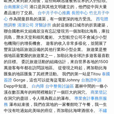
歐洲人來到新大陸後，這些島嶼迅速被舊世界的人們佔領。
台南搬家公司
港口是與其他文明建立的，他們從中與大量
產品進行了交易。
台中月子中心推薦
長照中心
竹北月子中
心
作為開曼群島的溝渠，有一個更深的地方受洗。
西屯體
態調整
清潔公司
牙醫診所
由於這個港口城市的折衷建築，
聯合國教科文組織並沒有忘記發現另一個加勒比海島，庫拉
貝島，潛水天堂和殖民魔術。 大型航空公司不會減少小型
包機飛行的增長機會。 遊客的收入非常多樣化，並開展了
豐富該地區旅遊設備的其他行業和小型企業。 旅遊業是整
個地區最繁榮的旅遊業之一，加勒比海全球許多遊客最喜歡
的目標。 委託旅遊活動的組織估計，來自世界各地的1500
萬遊客每年都在訪問該地區。 從發現之時起，將加勒比海
匯集的地區匯集了其經濟活動。 我們的第一站是Titou
泰國
簽證
Gorge，這也可以從海盜電影Johnny
台胞證申請
Depp中知道。
白內障
台中整骨討論區
叢林中間的一條小
溪在數百萬年的時間裡雕刻了一個巨大的洞穴。
商業登記
在洞穴的盡頭，令人嘆為觀止的瀑布。
專業會計事務所服
務
瀑布結束後，我們在當地的一家餐館吃了午餐，我一生
中沒有吃過如此美味的癌症，而加勒比海啤酒很冷。
不鏽