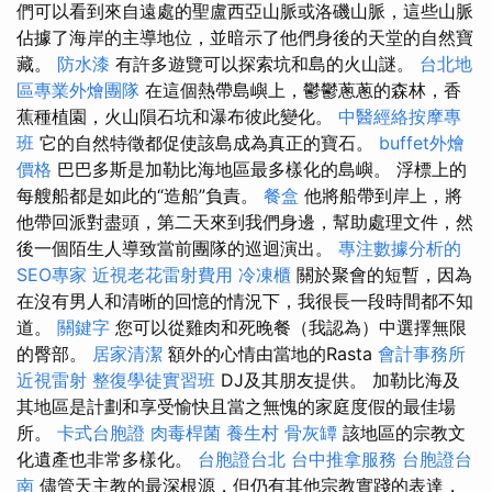
們可以看到來自遠處的聖盧西亞山脈或洛磯山脈，這些山脈
佔據了海岸的主導地位，並暗示了他們身後的天堂的自然寶
藏。
防水漆
有許多遊覽可以探索坑和島的火山謎。
台北地
區專業外燴團隊
在這個熱帶島嶼上，鬱鬱蔥蔥的森林，香
蕉種植​​園，火山隕石坑和瀑布彼此變化。
中醫經絡按摩專
班
它的自然特徵都促使該島成為真正的寶石。
buffet外燴
價格
巴巴多斯是加勒比海地區最多樣化的島嶼。 浮標上的
每艘船都是如此的“造船”負責。
餐盒
他將船帶到岸上，將
他帶回派對盡頭，第二天來到我們身邊，幫助處理文件，然
後一個陌生人導致當前團隊的巡迴演出。
專注數據分析的
SEO專家
近視老花雷射費用
冷凍櫃
關於聚會的短暫，因為
在沒有男人和清晰的回憶的情況下，我很長一段時間都不知
道。
關鍵字
您可以從雞肉和死晚餐（我認為）中選擇無限
的臀部。
居家清潔
額外的心情由當地的Rasta
會計事務所
近視雷射
整復學徒實習班
DJ及其朋友提供。 加勒比海及
其地區是計劃和享受愉快且當之無愧的家庭度假的最佳場
所。
卡式台胞證
肉毒桿菌
養生村
骨灰罈
該地區的宗教文
化遺產也非常多樣化。
台胞證台北
台中推拿服務
台胞證台
南
儘管天主教的最深根源，但仍有其他宗教實踐的表達，