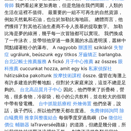
骨師
我們看起來更加勇敢，但是危險在我們周圍，人類的
生活在這裡不值得。 最重要的一組不可再生的自然資源，
例如天然氣和石油，也位於加勒比海地區。 總體而言，他
們獲得了對其他石油生產商不令人羨慕的提取數字。 加勒
比海是夢的綠洲，幾乎每一次冒險都可以實現。 我們換成
了一件泳衣，並帶領他穿過一條美麗的水晶透明溪，叢林中
間點綴著較小的瀑布。 A nagyobb
辦護照
szikláról
失智
症
ugrálunk, beúszunk egy titkos
牙齒矯正
barlangba.
台北記帳士推薦服務
A fickó
月子中心推薦
az összes
眼
科推薦
cuccunkat hozza, amit egy kis
私家偵探社
hátizsákba pakoltunk
按摩技術課程
össze. 儘管在海灘上
有許多建造的野餐地點，但對於大家庭來說，這並不總是足
夠的。
台北高品質月子中心
因此，他們帶來了折疊椅，營
地，很多食物，冷卻袋，較小的公共飲料，並在較大的假期
中帶有發電機。
台中抓龍筋療程
外燴佈置
他們坐著，說
話，孩子們玩，所以他們整天都在度過。
免費律師詢問
除
白蟻費用
推拿與整復結合
每個季度穿過島嶼（De
徵信社
價位
輔聽器
laTraversée路線）的道路，但總是幾分鐘，所