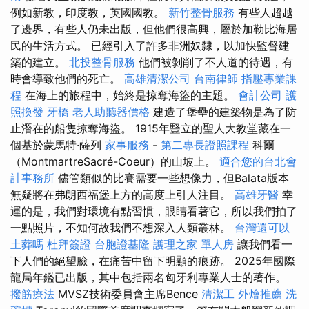
例如新教，印度教，英國國教。
新竹整骨服務
有些人超越
了邊界，有些人仍未出版，但他們很高興，屬於加勒比海居
民的生活方式。 已經引入了許多非洲奴隸，以加快監督建
築的建立。
北投整骨服務
他們被剝削了不人道的待遇，有
時會導致他們的死亡。
高雄清潔公司
台南律師
指壓專業課
程
在海上的旅程中，始終是掠奪海盜的主題。
會計公司
護
照換發
牙橋
老人助聽器價格
建造了堡壘的建築物是為了防
止潛在的船隻掠奪海盜。 1915年豎立的聖人大教堂藏在一
個基於蒙馬特·薩列
家事服務
-
第二專長證照課程
科爾
（MontmartreSacré-Coeur）的山坡上。
適合您的台北會
計事務所
儘管類似的比賽需要一些想像力，但Balata版本
無疑將在弗朗西福堡上方的高度上引人注目。
高雄牙醫
幸
運的是，我們對環境有點習慣，眼睛看著它，所以我們拍了
一點照片，不知何故我們不想深入人類叢林。
台灣還可以
土葬嗎
杜拜簽證
台胞證基隆
護理之家 單人房
讓我們看一
下人們的絕望臉，在痛苦中留下明顯的痕跡。 2025年國際
龍局年鑑已出版，其中包括兩名匈牙利專業人士的著作。
撥筋療法
MVSZ技術委員會主席Bence
清潔工
外燴推薦
洗