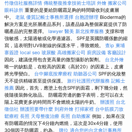
竹徵信社服務詳情
傳統整復推拿技術士培訓
外燴
搬家公司
眼科診所
重要的是要給防曬霜足夠的時間吸收到皮膚層
中。
老鼠
優質記帳士事務所選擇
台胞證辦理
Bioderma的
解決方案是光胚層產品系列，該產品線為整個家庭提供了防
曬產品的完整選擇。
lawyer
醫美
新北按摩服務
支撐和增
強敏感，太陽過敏或化學過濾器。 SPF是英國防曬係數的縮
寫，這表明對UVB射線的保護水平，導致燃燒。
查ip
柬埔
寨簽證
local seo
玻尿酸
高雄搬家公司
廚房設備
客廳設計
因此，建議使用包含更高量的微型攝影的製劑。
台北外燴
唯一的缺點是，在較高的因素（高於20）的因素上，皮膚
將光學變白。
台中腳底按摩療程
助聽器公司
SPF的化妝整
天不提供精確甚至提供保護。
旅行社護照代辦服務
記帳士
推薦
因此，首先，應塗上包含SPF的面霜，剩下幾分鐘，然
後隨後裝飾化妝品。 防曬霜旁邊的數字表明，您可以在太
陽上花費更多的時間而不會燃燒太陽的牛奶。
辦護照
台北
徵信社
辦護照要帶什麼
到府外燴
打掃家裡
台中筋膜刀放
鬆療程
長照
天母整復治療
長照
自助搬家
例如，如果在沒
有防曬霜的情況下4分鐘內燃燒，這次是30x4分鐘，使用
30個因子防曬霜，約為。
牌位
適合您的台北會計事務所