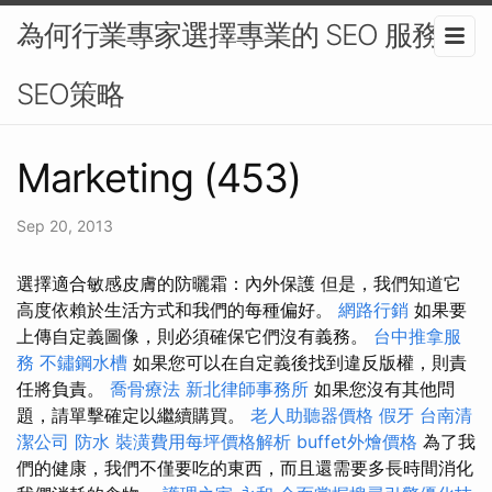
為何行業專家選擇專業的 SEO 服務 -
SEO策略
Marketing (453)
Sep 20, 2013
選擇適合敏感皮膚的防曬霜：內外保護 但是，我們知道它
高度依賴於生活方式和我們的每種偏好。
網路行銷
如果要
上傳自定義圖像，則必須確保它們沒有義務。
台中推拿服
務
不鏽鋼水槽
如果您可以在自定義後找到違反版權，則責
任將負責。
喬骨療法
新北律師事務所
如果您沒有其他問
題，請單擊確定以繼續購買。
老人助聽器價格
假牙
台南清
潔公司
防水
裝潢費用每坪價格解析
buffet外燴價格
為了我
們的健康，我們不僅要吃的東西，而且還需要多長時間消化