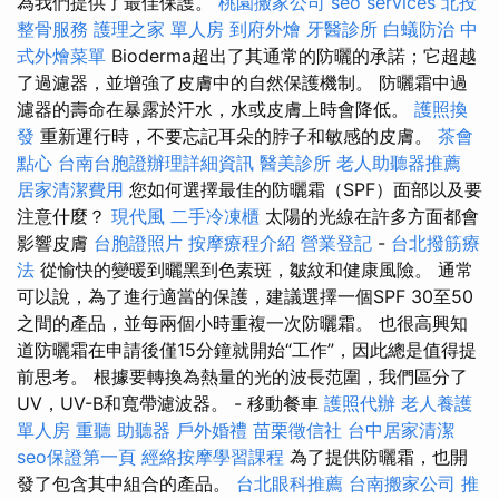
為我們提供了最佳保護。
桃園搬家公司
seo services
北投
整骨服務
護理之家 單人房
到府外燴
牙醫診所
白蟻防治
中
式外燴菜單
Bioderma超出了其通常的防曬的承諾；它超越
了過濾器，並增強了皮膚中的自然保護機制。 防曬霜中過
濾器的壽命在暴露於汗水，水或皮膚上時會降低。
護照換
發
重新運行時，不要忘記耳朵的脖子和敏感的皮膚。
茶會
點心
台南台胞證辦理詳細資訊
醫美診所
老人助聽器推薦
居家清潔費用
您如何選擇最佳的防曬霜（SPF）面部以及要
注意什麼？
現代風
二手冷凍櫃
太陽的光線在許多方面都會
影響皮膚
台胞證照片
按摩療程介紹
營業登記
-
台北撥筋療
法
從愉快的變暖到曬黑到色素斑，皺紋和健康風險。 通常
可以說，為了進行適當的保護，建議選擇一個SPF 30至50
之間的產品，並每兩個小時重複一次防曬霜。 也很高興知
道防曬霜在申請後僅15分鐘就開始“工作”，因此總是值得提
前思考。 根據要轉換為熱量的光的波長范圍，我們區分了
UV，UV-B和寬帶濾波器。 - 移動餐車
護照代辦
老人養護
單人房
重聽 助聽器
戶外婚禮
苗栗徵信社
台中居家清潔
seo保證第一頁
經絡按摩學習課程
為了提供防曬霜，也開
發了包含其中組合的產品。
台北眼科推薦
台南搬家公司
推