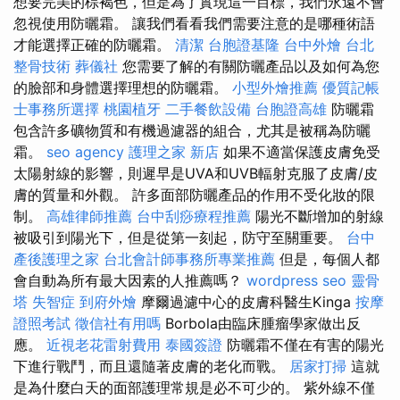
想要完美的棕褐色，但是為了實現這一目標，我們永遠不會
忽視使用防曬霜。 讓我們看看我們需要注意的是哪種術語
才能選擇正確的防曬霜。
清潔
台胞證基隆
台中外燴
台北
整骨技術
葬儀社
您需要了解的有關防曬產品以及如何為您
的臉部和身體選擇理想的防曬霜。
小型外燴推薦
優質記帳
士事務所選擇
桃園植牙
二手餐飲設備
台胞證高雄
防曬霜
包含許多礦物質和有機過濾器的組合，尤其是被稱為防曬
霜。
seo agency
護理之家 新店
如果不適當保護皮膚免受
太陽射線的影響，則遲早是UVA和UVB輻射克服了皮膚/皮
膚的質量和外觀。 許多面部防曬產品的作用不受化妝的限
制。
高雄律師推薦
台中刮痧療程推薦
陽光不斷增加的射線
被吸引到陽光下，但是從第一刻起，防守至關重要。
台中
產後護理之家
台北會計師事務所專業推薦
但是，每個人都
會自動為所有最大因素的人推薦嗎？
wordpress seo
靈骨
塔
失智症
到府外燴
摩爾過濾中心的皮膚科醫生Kinga
按摩
證照考試
徵信社有用嗎
Borbola由臨床腫瘤學家做出反
應。
近視老花雷射費用
泰國簽證
防曬霜不僅在有害的陽光
下進行戰鬥，而且還隨著皮膚的老化而戰。
居家打掃
這就
是為什麼白天的面部護理常規是必不可少的。 紫外線不僅