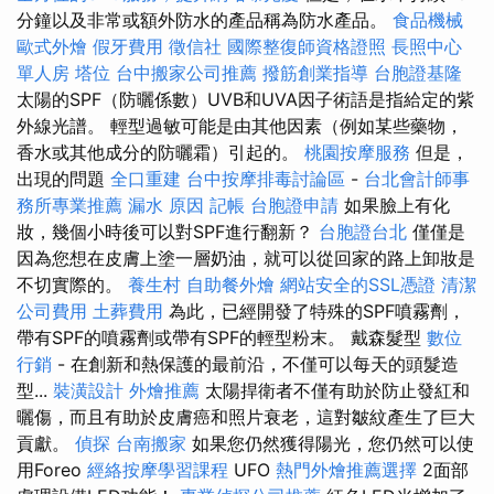
分鐘以及非常或額外防水的產品稱為防水產品。
食品機械
歐式外燴
假牙費用
徵信社
國際整復師資格證照
長照中心
單人房
塔位
台中搬家公司推薦
撥筋創業指導
台胞證基隆
太陽的SPF（防曬係數）UVB和UVA因子術語是指給定的紫
外線光譜。 輕型過敏可能是由其他因素（例如某些藥物，
香水或其他成分的防曬霜）引起的。
桃園按摩服務
但是，
出現的問題
全口重建
台中按摩排毒討論區
-
台北會計師事
務所專業推薦
漏水 原因
記帳
台胞證申請
如果臉上有化
妝，幾個小時後可以對SPF進行翻新？
台胞證台北
僅僅是
因為您想在皮膚上塗一層奶油，就可以從回家的路上卸妝是
不切實際的。
養生村
自助餐外燴
網站安全的SSL憑證
清潔
公司費用
土葬費用
為此，已經開發了特殊的SPF噴霧劑，
帶有SPF的噴霧劑或帶有SPF的輕型粉末。 戴森髮型
數位
行銷
- 在創新和熱保護的最前沿，不僅可以每天的頭髮造
型...
裝潢設計
外燴推薦
太陽捍衛者不僅有助於防止發紅和
曬傷，而且有助於皮膚癌和照片衰老，這對皺紋產生了巨大
貢獻。
偵探
台南搬家
如果您仍然獲得陽光，您仍然可以使
用Foreo
經絡按摩學習課程
UFO
熱門外燴推薦選擇
2面部