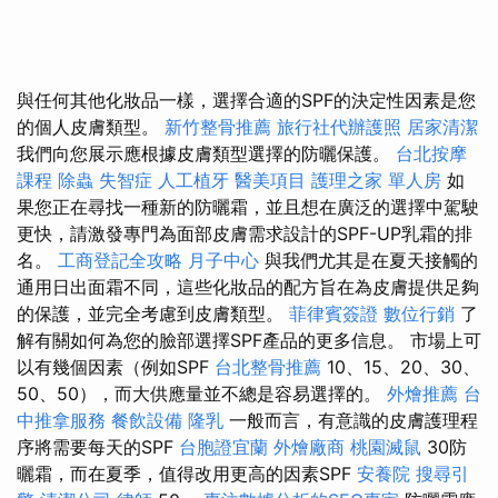
與任何其他化妝品一樣，選擇合適的SPF的決定性因素是您
的個人皮膚類型。
新竹整骨推薦
旅行社代辦護照
居家清潔
我們向您展示應根據皮膚類型選擇的防曬保護。
台北按摩
課程
除蟲
失智症
人工植牙
醫美項目
護理之家 單人房
如
果您正在尋找一種新的防曬霜，並且想在廣泛的選擇中駕駛
更快，請激發專門為面部皮膚需求設計的SPF-UP乳霜的排
名。
工商登記全攻略
月子中心
與我們尤其是在夏天接觸的
通用日出面霜不同，這些化妝品的配方旨在為皮膚提供足夠
的保護，並完全考慮到皮膚類型。
菲律賓簽證
數位行銷
了
解有關如何為您的臉部選擇SPF產品的更多信息。 市場上可
以有幾個因素（例如SPF
台北整骨推薦
10、15、20、30、
50、50），而大供應量並不總是容易選擇的。
外燴推薦
台
中推拿服務
餐飲設備
隆乳
一般而言，有意識的皮膚護理程
序將需要每天的SPF
台胞證宜蘭
外燴廠商
桃園滅鼠
30防
曬霜，而在夏季，值得改用更高的因素SPF
安養院
搜尋引