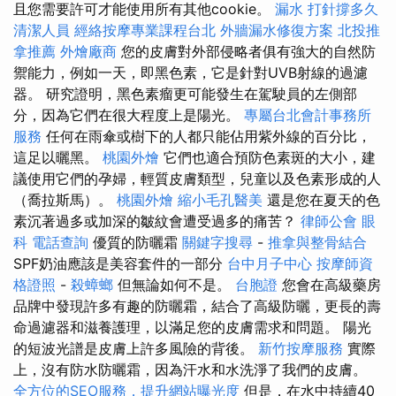
且您需要許可才能使用所有其他cookie。
漏水 打針撐多久
清潔人員
經絡按摩專業課程台北
外牆漏水修復方案
北投推
拿推薦
外燴廠商
您的皮膚對外部侵略者俱有強大的自然防
禦能力，例如一天，即黑色素，它是針對UVB射線的過濾
器。 研究證明，黑色素瘤更可能發生在駕駛員的左側部
分，因為它們在很大程度上是陽光。
專屬台北會計事務所
服務
任何在雨傘或樹下的人都只能佔用紫外線的百分比，
這足以曬黑。
桃園外燴
它們也適合預防色素斑的大小，建
議使用它們的孕婦，輕質皮膚類型，兒童以及色素形成的人
（喬拉斯馬）。
桃園外燴
縮小毛孔醫美
還是您在夏天的色
素沉著過多或加深的皺紋會遭受過多的痛苦？
律師公會
眼
科
電話查詢
優質的防曬霜
關鍵字搜尋
-
推拿與整骨結合
SPF奶油應該是美容套件的一部分
台中月子中心
按摩師資
格證照
-
殺蟑螂
但無論如何不是。
台胞證
您會在高級藥房
品牌中發現許多有趣的防曬霜，結合了高級防曬，更長的壽
命過濾器和滋養護理，以滿足您的皮膚需求和問題。 陽光
的短波光譜是皮膚上許多風險的背後。
新竹按摩服務
實際
上，沒有防水防曬霜，因為汗水和水洗淨了我們的皮膚。
全方位的SEO服務，提升網站曝光度
但是，在水中持續40