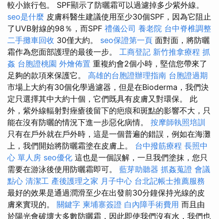
較小旅行包。 SPF顯示了防曬霜可以過濾掉多少紫外線。
seo是什麼
皮膚科醫生建議使用至少30個SPF，因為它阻止
了UVB射線的98％，而SPF
禮儀公司
養老院
台中脊椎調整
二手攤車回收
30僅大約。
seo保證第一頁
面對面，將防曬
霜作為您面部護理的最後一步。
工商登記
新竹推拿療程
抓
姦
台胞證桃園
外燴佈置
重複約會2個小時，堅信您帶來了
足夠的款項來保護它。
高雄的台胞證辦理指南
台胞證過期
市場上大約有30個化學過濾器，但是在Bioderma，我們決
定只選擇其中大約十個，它們既具有皮膚又對環保。 此
外，紫外線輻射對痤瘡後留下的疤痕和斑點的影響不大，只
能在沒有防曬的情況下進一步惡化病情。
按摩師執照培訓
只有在戶外就在戶外時，這是一個普遍的錯誤，例如在海灘
上，我們開始將防曬霜塗在皮膚上。
台中撥筋療程
長照中
心 單人房
seo優化
這也是一個誤解，一旦我們塗抹，您只
需要在游泳後使用防曬霜即可。
藍芽助聽器
抓姦蒐證
會議
點心
清潔工
產後護理之家 月子中心
台北記帳士推薦服務
最好的效果是通過潤滑至少在出發前30分鐘保持光線的皮
膚來實現的。
關鍵字
柬埔寨簽證
白內障手術費用
而且由
於陽光會破壞大多數防曬霜，因此即使我們沒有水，我們也