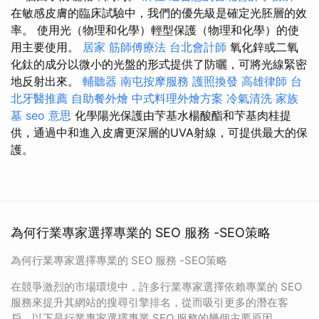
在敏感皮膚的臨床試驗中，我們的優先級是確定光胚層的效
率。 使用光（物理和化學）輕型保護（物理和化學）的使
用主要使用。
居家
筋師傅療法
台北會計師
氧化鋅或二氧
化鈦的成分以微小的光盤的形式提供了防曬，可將光線緊密
地反射出來。
輔聽器
南屯按摩服務
護照換發
高雄律師
台
北牙醫推薦
自助餐外燴
中式料理外燴方案
冷氣清洗
家族
墓
seo 意思
化學陽光保護由芐基水楊酸酯和芐基肉桂提
供，通過中和進入皮膚更深層的UVA射線，可提供最大的保
護。
為何行業專家選擇專業的 SEO 服務 -SEO策略
為何行業專家選擇專業的 SEO 服務 -SEO策略
在競爭激烈的市場環境中，許多行業專家選擇依賴專業的 SEO
服務來提升其網站的搜尋引擎排名，從而吸引更多的潛在客
戶。以下是行業專家選擇專業 SEO 服務的幾個主要原因。