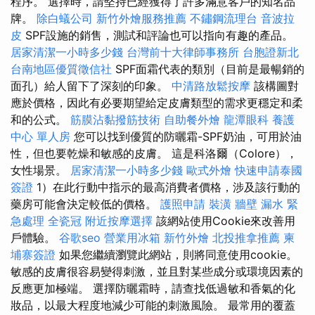
程序。 選擇時，請堅持已經獲得了許多滿意客戶的知名品
牌。
除白蟻公司
新竹外燴服務推薦
不鏽鋼流理台
音波拉
皮
SPF設施的銷售，測試和評論也可以指向有趣的產品。
居家清潔一小時多少錢
台灣前十大律師事務所
台胞證新北
台南地區優質徵信社
SPF面霜代表的類別（目前是最暢銷的
面孔）給人留下了深刻的印象。
中清路放鬆按摩
該構圖對
應於價格，因此有必要期望給定皮膚類型的需求更穩定和柔
和的公式。
筋膜沾黏撥筋技術
自助餐外燴
龍潭眼科
養護
中心 單人房
您可以找到優質的防曬霜-SPF奶油，可用於油
性，但也要乾燥和敏感的皮膚。 這是科洛爾（Colore），
女性場景。
居家清潔一小時多少錢
歐式外燴
快速申請泰國
簽證
1）在此行動中指示的最高消費者價格，涉及該行動的
藥房可能會決定較低的價格。
護照申請
裝潢
牆壁 漏水 緊
急處理
全瓷冠
附近按摩選擇
該網站使用Cookie來改善用
戶體驗。
谷歌seo
營業用冰箱
新竹外燴
北投推拿推薦
柬
埔寨簽證
如果您繼續瀏覽此網站，則將同意使用cookie。
敏感的皮膚很容易變得刺激，並且對某些成分或環境因素的
反應更加極端。 選擇防曬霜時，請查找低過敏和香氣的化
妝品，以最大程度地減少可能的刺激風險。 最常用的覆蓋