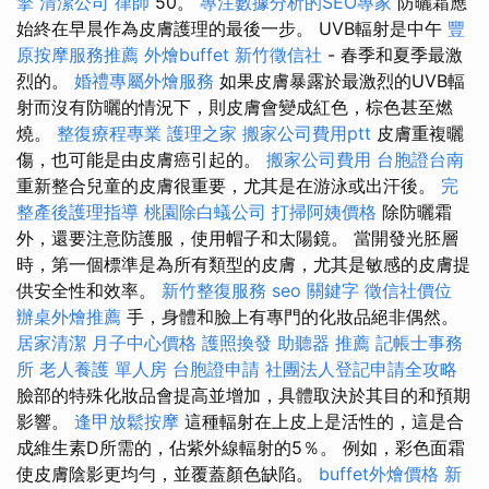
擎
清潔公司
律師
50。
專注數據分析的SEO專家
防曬霜應
始終在早晨作為皮膚護理的最後一步。 UVB輻射是中午
豐
原按摩服務推薦
外燴buffet
新竹徵信社
- 春季和夏季最激
烈的。
婚禮專屬外燴服務
如果皮膚暴露於最激烈的UVB輻
射而沒有防曬的情況下，則皮膚會變成紅色，棕色甚至燃
燒。
整復療程專業
護理之家
搬家公司費用ptt
皮膚重複曬
傷，也可能是由皮膚癌引起的。
搬家公司費用
台胞證台南
重新整合兒童的皮膚很重要，尤其是在游泳或出汗後。
完
整產後護理指導
桃園除白蟻公司
打掃阿姨價格
除防曬霜
外，還要注意防護服，使用帽子和太陽鏡。 當開發光胚層
時，第一個標準是為所有類型的皮膚，尤其是敏感的皮膚提
供安全性和效率。
新竹整復服務
seo 關鍵字
徵信社價位
辦桌外燴推薦
手，身體和臉上有專門的化妝品絕非偶然。
居家清潔
月子中心價格
護照換發
助聽器 推薦
記帳士事務
所
老人養護 單人房
台胞證申請
社團法人登記申請全攻略
臉部的特殊化妝品會提高並增加，具體取決於其目的和預期
影響。
逢甲放鬆按摩
這種輻射在上皮上是活性的，這是合
成維生素D所需的，佔紫外線輻射的5％。 例如，彩色面霜
使皮膚陰影更均勻，並覆蓋顏色缺陷。
buffet外燴價格
新