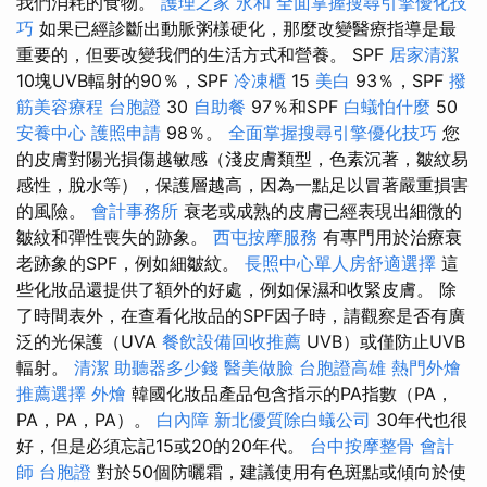
我們消耗的食物。
護理之家 永和
全面掌握搜尋引擎優化技
巧
如果已經診斷出動脈粥樣硬化，那麼改變醫療指導是最
重要的，但要改變我們的生活方式和營養。 SPF
居家清潔
10塊UVB輻射的90％，SPF
冷凍櫃
15
美白
93％，SPF
撥
筋美容療程
台胞證
30
自助餐
97％和SPF
白蟻怕什麼
50
安養中心
護照申請
98％。
全面掌握搜尋引擎優化技巧
您
的皮膚對陽光損傷越敏感（淺皮膚類型，色素沉著，皺紋易
感性，脫水等），保護層越高，因為一點足以冒著嚴重損害
的風險。
會計事務所
衰老或成熟的皮膚已經表現出細微的
皺紋和彈性喪失的跡象。
西屯按摩服務
有專門用於治療衰
老跡象的SPF，例如細皺紋。
長照中心單人房舒適選擇
這
些化妝品還提供了額外的好處，例如保濕和收緊皮膚。 除
了時間表外，在查看化妝品的SPF因子時，請觀察是否有廣
泛的光保護（UVA
餐飲設備回收推薦
UVB）或僅防止UVB
輻射。
清潔
助聽器多少錢
醫美做臉
台胞證高雄
熱門外燴
推薦選擇
外燴
韓國化妝品產品包含指示的PA指數（PA，
PA，PA，PA）。
白內障
新北優質除白蟻公司
30年代也很
好，但是必須忘記15或20的20年代。
台中按摩整骨
會計
師
台胞證
對於50個防曬霜，建議使用有色斑點或傾向於使