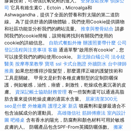
膠囊技術，可增強抗氧化劑的進入。
全身放鬆按摩
偵探公
司
它具有維生素C，Ectoin，Microalga和
Ashwagandha，提供了全面的營養和對太陽的第二道防
線。 為了提供舒適的購物體驗，我們使用Cookie提供購物
和社區功能並分析我們的網站流量。
推拿與整骨結合
請參
閱我們的cookie簡報，該簡報將找到有關我們使用的
cookie的詳細信息。
自助式餐點外燴
辦護照要帶什麼
公司
登記流程與注意事項
客廳
通過單擊“啟用所有cookie”，您
可以接受我們的網站使用cookie。
新北除白蟻公司
法令紋
醫美
按摩專業教學
寶塔
ssl
卡式台胞證
外牆防水
台中律師
推薦
如果您想獲得沙龍髮型，那麼選擇正確的護髮技術和
工具是關鍵。 甲骨文是針對各種皮膚類型的定制防曬保
護，例如敏感，油性，痤瘡，刺激性，乾燥或色素沉著的皮
膚。
資深記帳士協助財務管理
有一些製劑還可以通過高脂
肪含量來提供乾燥皮膚的適當水含量。
居家清潔300元
seo是什麼
外燴廠商
護理之家 新店
噴霧劑和凝膠最適合不
包含油膩成分的運動員。
高雄徵信社
筋師傅療法
室內設計
圖
吧檯桌
含有香水的陽光，防腐劑和顏色材料可用於敏感
皮膚的人。 防曬產品包含SPF-From英國防曬係數。
搬家