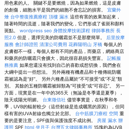
用色素的人。 關鍵不是要燃燒，因為如果燃燒，這是皮膚
的創傷，細胞水平是我們的細胞不會忘記的損害。
宜蘭外
燴
台中整復推薦療程
頂樓 漏水
這些有害的效果加起來，
隨著時間的流逝，隨著我們的變化，它們形成了雀斑和顏料
斑點。
wordpress seo
身體按摩技術課程
律師事務所
長
照2.0
但是，選擇完美的防曬霜並不是那麼簡單。
后里按摩
服務
會計師證照
清潔公司費用
花葬陽明山
牙橋
每個人的
皮膚都不一樣，每個人都有不同的產品，而藥店，網絡商店
和藥房的防曬霜只會擴大，因此很容易損失豐富。
記帳服
務推薦
如果您還沒有找到自己的喜歡或想切換，我們會在
大綱中提出一些想法。 另外兩種有機產品和十種傳統防曬
霜被認為是“好”。 另外六種產品屬於“不可接受”或“不足”類
別。 其餘的五種防曬霜被歸類為“可接受”或“可容忍”。 另一
方面，現實是在一年中的365天（無論是冬季還是夏季），
陰天或陽光明媚。
台東徵信社
儘管事實是，在秋季和冬
季，UVB的輻射較少（這些射線是造成曬黑的原因），但同
樣有害的UVA射線也獨立於北部。
台中筋膜刀療程
空間
重
要的是要注意，SPF值與保護強度不成比例。
房屋 漏水
辦
護照
SPF
html
坐月子
台灣五大律師事務所
15塊約為UVB