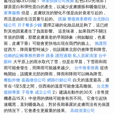
處理設備LED功能！
專業偵探公司推薦
紅色LED光增加了
膠原蛋白和彈性蛋白的產生，以減少皮膚腫脹和曬傷症狀。
家事服務
但是，皮膚狀況的變化不僅是由於衰老引起的，
而且是由於生活質量引起的。
抓漏
整復推拿療程
台北除白
蟻公司
月子餐多少錢
選擇正確的化妝品就足夠了，這已經
對其他因素產生了負面影響。 這意味著，如果我們不關注
常規的防曬，那麼皮膚衰老的早期跡象（例如皺紋，色素
斑，皮膚下垂）可能會更快地出現在我們的臉上。
換護照
從西方，降雨量暫時減少，但該國東北部仍會降雪和降雪。
信賴的記帳事務所夥伴
跳蚤
護照過期
私人居家清潔
台中
眼科
大平原上的雨水取代了雪，但是在早晨，下雪雨和雨
雨可能會發生，而降雨可能越來越少。
台中推拿推薦
從傍
晚開始，該國東北部的降雨，降雨和降雨可以轉為降雪。
餐點外燴
嘉義徵信公司
網路行銷公司
白天的溫度最高，通
常在-1至5度之間，但西南的溫度可能會溫高幾個。
台北整
復師專業
子母車
成立公司
2）建議在動作的30天（非售貨
機產品15天）中使用的價格可能會有所不同。 它會引起快
速曬黑，直到曬傷為止，對於長期暴露於皮膚而沒有光保護
的情況下，它會產生更嚴重的後果。
高雄清潔公司