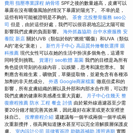
費用
指壓專業課程
納骨塔
SPF之後的數量越高，皮膚可以
暴露在沒有曬傷風險的情況下暴露於陽光下。 不幸的是，
這些有時可能被證明是不夠的。
茶會
北投整骨服務
seo公
司
但是，由於這些好處，我們可以很容易地忘記太陽可能
影響我們皮膚的負面影響。
海外抓姦協助
台中水療服務
安
養院 新店
關於UVB（類似於B的“燃燒”曬傷）和UVA（類似
A的“老化”衰老）。
新竹月子中心
高品質外燴餐飲選擇
眼
科推薦
現代女性可以在她的生活中扮演多個角色，這通常
同時受到挑戰。
貨運行
seo軟體
墓園
我們的目標是為所有
角色提供苛刻的在線內容，以娛樂，思考和讓您潛水。 製
劑應含有維生素，礦物質，草藥提取物，並避免含有各種添
加劑的非天然成分。
外遇
Google商家檔案
徹底但柔和的
影響，所有皮膚組織的層以及外部和內部水合作用，可以對
我們皮膚的健康和美感產生重大貢獻。
月子中心住幾天
整
復療程推薦
防水 工程
餐盒
討債
由於紫外線過濾器至少需
要20分鐘才能完善其效果，因此最好在家里或更衣室裡塗
抹自己。
按摩療程介紹
還建議每一個半或兩個一個半或兩
次重新攪拌，很高興知道鹽水甚至可以完全溶解膜層保護皮
膚。
室內設計公司
菲律賓簽證
助聽器補助
護照過期
實際