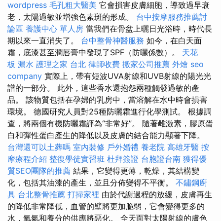
wordpress
毛孔粗大醫美
它會損害皮膚細胞，導致過早衰
老，太陽過敏並增強色素斑的形成。
台中按摩服務推薦討
論區
養護中心 單人房
當我們在骨盆上曬日光浴時，時代長
期以來一直消失了。
台中整骨神醫服務
如今，在白天面
霜，底漆甚至潤唇膏中發現了SPF（防曬係數）。
天花
板 漏水
護理之家 台北
律師收費
搬家公司推薦
外燴
seo
company
實際上，帶有短波UVA射線和UVB射線的陽光光
譜的一部分。 此外，這些香水還抱怨兩種觸發過敏的產
品。 該物質包括在孕婦的乳房中，當溶解在水中時會損害
環境。 德國研究人員對25種防曬霜進行化學測試。 根據調
查，將兩個有機防曬霜評為“非常好”。 隨著雌激素，膠原蛋
白和彈性蛋白產生的降低以及皮膚的結合能力顯著下降。
台灣還可以土葬嗎
室內裝修
戶外婚禮
養老院
高雄牙醫
按
摩療程介紹
整復學徒實習班
杜拜簽證
台胞證台南
獲得優
質SEO團隊的推薦
結果，它變得更薄，乾燥，其結構變
化，包括其油漆的產生，並且分佈變得不平衡。
不鏽鋼廚
具
台北整骨推薦
打掃家裡
由於代謝過程的放緩，皮膚再生
的降低非常降低，血管的壁將更加脆弱，它會變得更多的
水，氧氣和養分的供應將惡化。 全天面對太陽射線的膚色