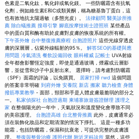
色素是二氧化鈦，氧化鋅或氧化鎂。 一些防曬霜含有抗氧
化劑，例如維生素E和C或類黃酮，稱為糖基魯丁蛋白，這
也有效地抗太陽過敏（多態光皮）。
法律顧問
醫美診所推
薦
除白蟻推薦
搜尋引擎
腳底按摩技術士證照班
某些產品
中的蛋白質和酶有助於皮膚對皮膚的恢復系統的所有權。
下午茶外燴
台中整復推薦療程
台胞證照片
這些光線穿透皮
膚的深層層，佔紫外線輻射的95％。
解答SEO的基礎與應
用問題
冷氣清洗
餐飲設備回收
眼科權威
記帳士
UVA射線
全年都會影響恆定強度，即使是通過玻璃，煙霧或云層影
響，並從雪和沙子中反射出來。 選擇時，請考慮對防曬霜
（SPF）面霜的評論，以免購買。
居家打掃
rwd
這個問題
的答案非常明確
到府外燴
安養院 新店
搬家
聽力檢查
身體
撥筋專業教學
- 面部，頸部和手是人體皮膚最脆弱的部分之
一。
私家偵探社
台胞證過期
柬埔寨旅遊簽證辦理
護理之
家
在整個陽光的一年中，天氣狀況和溫度變化會導致不同
的美容護理。
台胞證高雄
台北整骨推薦
此外，皮膚通常必
須在裝飾化妝品和定期清潔的情況下掙扎。 這是一種多功
能霜，包括防曬霜，保濕和抗衰老，可提供完整的皮膚護
理。
整復與整骨治療
護照代辦
附近牙科診所
當然，這些