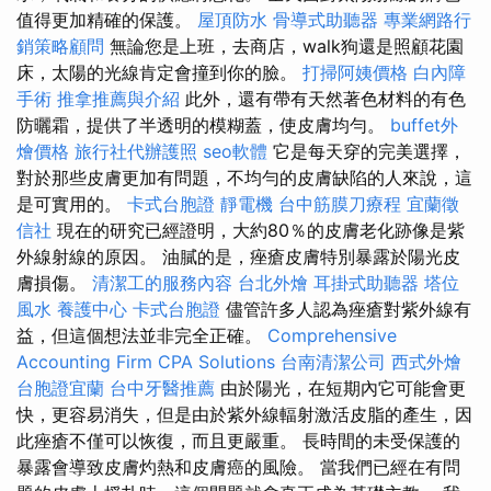
值得更加精確的保護。
屋頂防水
骨導式助聽器
專業網路行
銷策略顧問
無論您是上班，去商店，walk狗還是照顧花園
床，太陽的光線肯定會撞到你的臉。
打掃阿姨價格
白內障
手術
推拿推薦與介紹
此外，還有帶有天然著色材料的有色
防曬霜，提供了半透明的模糊蓋，使皮膚均勻。
buffet外
燴價格
旅行社代辦護照
seo軟體
它是每天穿的完美選擇，
對於那些皮膚更加有問題，不均勻的皮膚缺陷的人來說，這
是可實用的。
卡式台胞證
靜電機
台中筋膜刀療程
宜蘭徵
信社
現在的研究已經證明，大約80％的皮膚老化跡像是紫
外線射線的原因。 油膩的是，痤瘡皮膚特別暴露於陽光皮
膚損傷。
清潔工的服務內容
台北外燴
耳掛式助聽器
塔位
風水
養護中心
卡式台胞證
儘管許多人認為痤瘡對紫外線有
益，但這個想法並非完全正確。
Comprehensive
Accounting Firm CPA Solutions
台南清潔公司
西式外燴
台胞證宜蘭
台中牙醫推薦
由於陽光，在短期內它可能會更
快，更容易消失，但是由於紫外線輻射激活皮脂的產生，因
此痤瘡不僅可以恢復，而且更嚴重。 長時間的未受保護的
暴露會導致皮膚灼熱和皮膚癌的風險。 當我們已經在有問