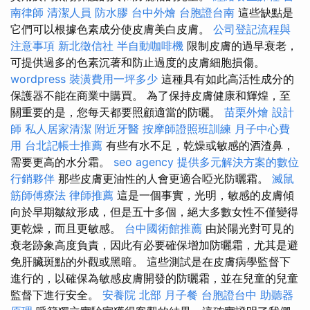
南律師
清潔人員
防水膠
台中外燴
台胞證台南
這些缺點是
它們可以根據色素成分使皮膚美白皮膚。
公司登記流程與
注意事項
新北徵信社
半自動咖啡機
限制皮膚的過早衰老，
可提供過多的色素沉著和防止過度的皮膚細胞損傷。
wordpress
裝潢費用一坪多少
這種具有如此高活性成分的
保護器不能在商業中購買。 為了保持皮膚健康和輝煌，至
關重要的是，您每天都要照顧適當的防曬。
苗栗外燴
設計
師
私人居家清潔
附近牙醫
按摩師證照班訓練
月子中心費
用
台北記帳士推薦
有些有水不足，乾燥或敏感的酒渣鼻，
需要更高的水分霜。
seo agency
提供多元解決方案的數位
行銷夥伴
那些皮膚更油性的人會更適合啞光防曬霜。
滅鼠
筋師傅療法
律師推薦
這是一個事實，光明，敏感的皮膚傾
向於早期皺紋形成，但是五十多個，絕大多數女性不僅變得
更乾燥，而且更敏感。
台中國術館推薦
由於陽光對可見的
衰老跡象高度負責，因此有必要確保增加防曬霜，尤其是避
免肝臟斑點的外觀或黑暗。 這些測試是在皮膚病學監督下
進行的，以確保為敏感皮膚開發的防曬霜，並在兒童的兒童
監督下進行安全。
安養院 北部
月子餐
台胞證台中
助聽器