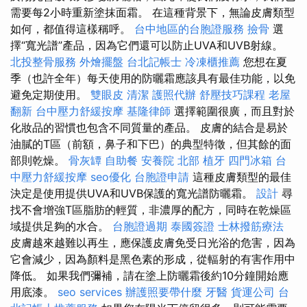
需要每2小時重新塗抹面霜。 在這種背景下，無論皮膚類型
如何，都值得這樣稱呼。
台中地區的台胞證服務
撿骨
選
擇“寬光譜”產品，因為它們還可以防止UVA和UVB射線。
北投整骨服務
外燴擺盤
台北記帳士
冷凍櫃推薦
您想在夏
季（也許全年）每天使用的防曬霜應該具有最佳功能，以免
避免定期使用。
雙眼皮
清潔
護照代辦
舒壓技巧課程
老屋
翻新
台中壓力舒緩按摩
基隆律師
選擇範圍很廣，而且對於
化妝品的習慣也包含不同質量的產品。 皮膚的結合是易於
油膩的T區（前額，鼻子和下巴）的典型特徵，但其餘的面
部則乾燥。
骨灰罈
自助餐
安養院 北部
植牙
四門冰箱
台
中壓力舒緩按摩
seo優化
台胞證申請
這種皮膚類型的最佳
決定是使用提供UVA和UVB保護的寬光譜防曬霜。
設計
尋
找不會增強T區脂肪的輕質，非濃厚的配方，同時在乾燥區
域提供足夠的水合。
台胞證過期
泰國簽證
士林撥筋療法
皮膚越來越難以再生，應保護皮膚免受日光浴的危害，因為
它會減少，因為顏料是黑色素的形成，從輻射的有害作用中
降低。 如果我們彌補，請在塗上防曬霜後約10分鐘開始應
用底漆。
seo services
辦護照要帶什麼
牙醫
貨運公司
台