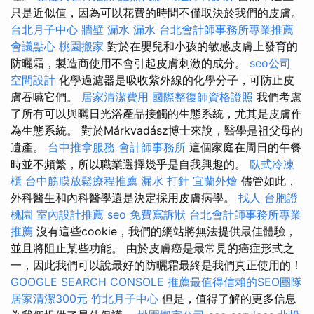
只是近似值，因為可以花費的時間不僅取決於我們的皮膚。
台北月子中心
牆壁 漏水
漏水
台北會計師事務所專業推薦
會議點心
桃園搬家
對於在嬰兒和小孩的敏感皮膚上發育的
防曬霜，製造商使用不會引起皮膚刺激的成分。
seo公司
空間設計
化學過濾器是吸收紫外線的化學分子，可防止皮
膚吞嚥它們。
居家清潔費用
國際整復師資格證照
我們考慮
了所有可以與曬日光浴產品接觸的生態系統，尤其是皮膚作
為生態系統。 對於Márkvadász博士來說，醫學是祖父母的
遺產。
台中推拿服務
會計師事務所
這個家庭在周日的午餐
時並不頻繁，所以職業選擇幾乎是自我興趣的。
臥式冷凍
櫃
台中筋膜放鬆療程推薦
漏水 打針
宜蘭外燴
儘管如此，
外科醫生和內科醫學還是決定採用皮膚病學。
找人
台胞證
桃園
室內設計推薦
seo
免費寫訴狀
台北會計師事務所專業
推薦
沒有這些cookie，我們的網站將無法提供最佳體驗，
並且將阻止某些功能。 由於皮膚癌是最常見的癌症形式之
一，因此我們可以說最好的防曬霜最終是我們真正使用的！
GOOGLE SEARCH CONSOLE
推薦最值得信賴的SEO團隊
居家清潔300元
竹北月子中心
但是，值得了解的更多信息