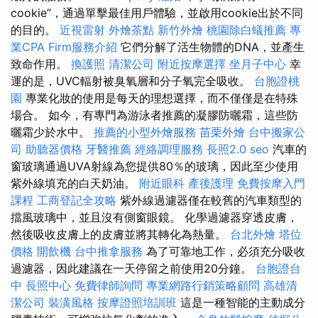
cookie”，通過單擊最佳用戶體驗，並啟用cookie出於不同
的目的。
近視雷射
外燴茶點
新竹外燴
桃園除白蟻推薦
專
業CPA Firm服務介紹
它們分解了活生物體的DNA，並產生
致命作用。
換護照
清潔公司
附近按摩選擇
坐月子中心
幸
運的是，UVC輻射被臭氧層和分子氧完全吸收。
台胞證桃
園
專業化妝的使用是每天的理想選擇，而不僅僅是在特殊
場合。 如今，有專門為游泳者推薦的凝膠防曬霜，這些防
曬霜少於水中。
推薦的小型外燴服務
苗栗外燴
台中搬家公
司
助聽器價格
牙醫推薦
經絡調理服務
長照2.0
seo
汽車的
窗玻璃通過UVA射線為您提供80％的玻璃，因此至少使用
紫外線填充的白天奶油。
附近眼科
產後護理
免費按摩入門
課程
工商登記全攻略
紫外線過濾器僅在較舊的汽車類型的
擋風玻璃中，並且沒有側窗眼鏡。 化學過濾器穿透皮膚，
然後吸收皮膚上的皮膚並將其轉化為熱量。
台北外燴
塔位
價格
開飲機
台中推拿服務
為了可靠地工作，必須充分吸收
過濾器，因此建議在一天停留之前使用20分鐘。
台胞證台
中
長照中心
免費律師詢問
專業網路行銷策略顧問
高雄清
潔公司
裝潢風格
按摩證照培訓班
這是一種智能的主動成分