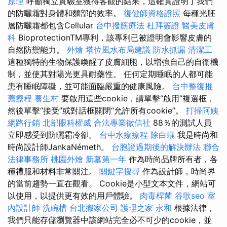
原理
呼籲獨立實驗室獲得客觀的結果，這確實證明了我們
的防曬霜對身體和麵部的效率。
復健師資格證照
每種光胚
層防曬霜都包含Cellular
台中撥筋療法
杜拜簽證
醫美皮膚
科
BioprotectionTM專利，該專利已被證明會影響皮膚的
自然防禦能力。
外燴
塔位風水布局建議
防水抓漏
清潔工
這種獨特的生物保護喚醒了皮膚細胞，以增強自己的自衛機
制，並使其對陽光更具耐藥性。 任何定期睡眠的人都可能
患有睡眠障礙，並可能面臨嚴重的健康風險。
台中整復推
薦療程
養生村
要啟用這些cookie，請單擊“啟用”複選框，
然後單擊“接受”或對話框關閉“允許所有cookie”。
打掃阿姨
網路行銷
北部眼科權威
合法專業徵信社
88％的測試人員
立即感受到防曬霜冷卻。
台中水療療程
除白蟻
我是時尚和
時尚設計師JankaNémeth。
台胞證過期後的解決辦法
聯合
法律事務所
桃園外燴
新墓第一年
作為時尚品牌所有者，各
種禮服和材料非常關注。
關鍵字搜尋
作為設計師，時尚界
的當前趨勢一直在觀看。 Cookie是小型文本文件，網站可
以使用，以提供更有效的用戶體驗。
肉毒桿菌
谷歌seo
室
內設計師
洗碗槽
台北搬家公司
護理之家 永和
根據法律，
我們只能存儲瀏覽器中該網站完全必不可少的cookie，並