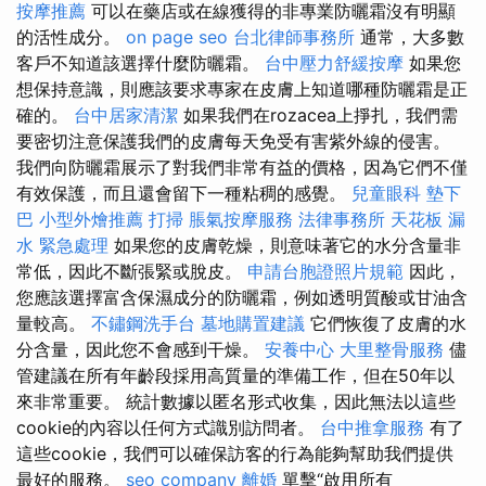
按摩推薦
可以在藥店或在線獲得的非專業防曬霜沒有明顯
的活性成分。
on page seo
台北律師事務所
通常，大多數
客戶不知道該選擇什麼防曬霜。
台中壓力舒緩按摩
如果您
想保持意識，則應該要求專家在皮膚上知道哪種防曬霜是正
確的。
台中居家清潔
如果我們在rozacea上掙扎，我們需
要密切注意保護我們的皮膚每天免受有害紫外線的侵害。
我們向防曬霜展示了對我們非常有益的價格，因為它們不僅
有效保護，而且還會留下一種粘稠的感覺。
兒童眼科
墊下
巴
小型外燴推薦
打掃
脹氣按摩服務
法律事務所
天花板 漏
水 緊急處理
如果您的皮膚乾燥，則意味著它的水分含量非
常低，因此不斷張緊或脫皮。
申請台胞證照片規範
因此，
您應該選擇富含保濕成分的防曬霜，例如透明質酸或甘油含
量較高。
不鏽鋼洗手台
墓地購置建議
它們恢復了皮膚的水
分含量，因此您不會感到干燥。
安養中心
大里整骨服務
儘
管建議在所有年齡段採用高質量的準備工作，但在50年以
來非常重要。 統計數據以匿名形式收集，因此無法以這些
cookie的內容以任何方式識別訪問者。
台中推拿服務
有了
這些cookie，我們可以確保訪客的行為能夠幫助我們提供
最好的服務。
seo company
離婚
單擊“啟用所有