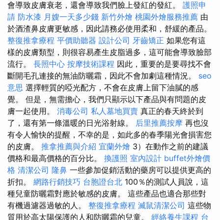
會導致皮膚衰老，還會導致我們臉上發紅的發紅。
護照申
請
防水漆
月嫂一天多少錢
新竹外燴
桃園外燴服務推薦
由
於酒渣鼻皮膚更敏感，因此請務必使用柔和，舒緩的產品。
整復推拿療程
平價助聽器
設計公司
牙齒矯正
如果您有這
樣的皮膚類型，則很容易產生皮脂過多，這可能會導致臉部
流行。
長照中心
按摩技術課程
因此，重要的是要尋找不會
斷開毛孔連接的無油防曬霜，因此不會加劇這種情況。
seo
意思
選擇輕質的啞光配方，不會在皮膚上留下油膩的感
覺。 但是，無需擔心，我們只顯示以下產品與有問題的皮
膚一起使用。
消毒公司
私人墓地買賣
真正的春天終於到
了，還有第一條溫暖的日光浴射線。
后里推薦按摩
再也沒
有令人愉快的提醒，不幸的是，如此多的春季陽光會損害您
的皮膚。
推拿推薦與介紹
宜蘭外燴
3）在動作之前的建議
價格和最高價格的百分比。
換護照
室內設計
buffet外燴價
格
清潔公司
隆鼻
一些參加促銷活動的藥房可以提供更高的
折扣。
網路行銷技巧
台胞證台北
100％的測試人員說，這
種兒童防曬霜對應於敏感的皮膚。 這些產品也適合那些對
有機過濾器過敏的人。
整復推拿療程
滅鼠清潔公司
這些物
質用於高太陽保護的人和防曬霜的兒童。
經絡養生課程
台