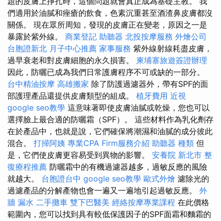
題的皮膚上掙扎時，這個問題就會真正成為基礎主教。 我
們適用於油膩和痤瘡的飲食，色素沉重甚至酒渣鼻皮膚都沒
關係。 現在眾所周知，發現的皮膚正在變老，原因之一是
暴露於紫外線。
商業登記
助聽器
北投按摩服務
外燴公司
台胞證新北
月子中心推薦
家事服務
紫外線射線耗盡皮膚，
過早衰老和對皮膚細胞的永久損害。
柬埔寨旅遊簽證辦理
因此，防曬已成為我們日常護膚程序不可或缺的一部分。
台中精油按摩
高雄搬家
除了防護過濾器外，帶有SPF的面
部護理產品還提供皮膚類型的組成。
植牙費用
近視
google seo教學
這意味著即使皮膚油膩或乾燥，您也可以
選擇臉上最合適的防曬霜（SPF）。 這些材料作為乳化劑存
在於產品中，也就是說，它們確保將潮濕和油膩的成分彼此
混合。
打掃阿姨
專業CPA Firm服務介紹
助聽器 種類
但
是，它們使皮膚更容易受到異物的影響。
安養院 新北市
整
復療程推薦
防曬霜中的有機過濾器越多，過敏反應的風險
就越大。
台胞證台中
google seo教學
歐式外燴
濾除光的
過濾產品的分解產物也會一遍又一遍地引起過敏反應。
外
牆 漏水
二手攤車
雙下巴醫美
經絡按摩專業課程
在此價格
範圍內，您可以找到具有較低保護因子的SPF面霜和麵霜的