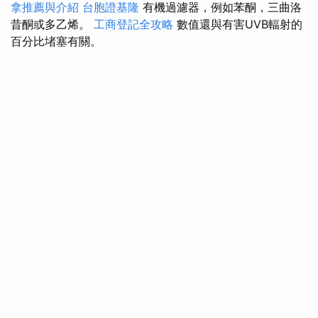
拿推薦與介紹
台胞證基隆
有機過濾器，例如苯酮，三曲洛
昔酮或多乙烯。
工商登記全攻略
數值還與有害UVB輻射的
百分比堵塞有關。