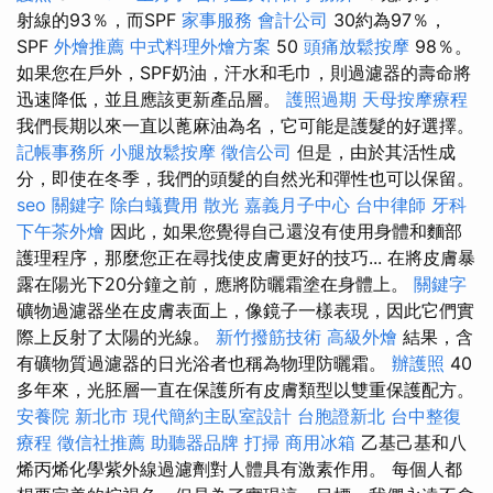
射線的93％，而SPF
家事服務
會計公司
30約為97％，
SPF
外燴推薦
中式料理外燴方案
50
頭痛放鬆按摩
98％。
如果您在戶外，SPF奶油，汗水和毛巾，則過濾器的壽命將
迅速降低，並且應該更新產品層。
護照過期
天母按摩療程
我們長期以來一直以蓖麻油為名，它可能是護髮的好選擇。
記帳事務所
小腿放鬆按摩
徵信公司
但是，由於其活性成
分，即使在冬季，我們的頭髮的自然光和彈性也可以保留。
seo 關鍵字
除白蟻費用
散光
嘉義月子中心
台中律師
牙科
下午茶外燴
因此，如果您覺得自己還沒有使用身體和麵部
護理程序，那麼您正在尋找使皮膚更好的技巧... 在將皮膚暴
露在陽光下20分鐘之前，應將防曬霜塗在身體上。
關鍵字
礦物過濾器坐在皮膚表面上，像鏡子一樣表現，因此它們實
際上反射了太陽的光線。
新竹撥筋技術
高級外燴
結果，含
有礦物質過濾器的日光浴者也稱為物理防曬霜。
辦護照
40
多年來，光胚層一直在保護所有皮膚類型以雙重保護配方。
安養院 新北市
現代簡約主臥室設計
台胞證新北
台中整復
療程
徵信社推薦
助聽器品牌
打掃
商用冰箱
乙基己基和八
烯丙烯化學紫外線過濾劑對人體具有激素作用。 每個人都