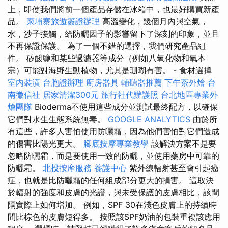
上，即使我們將前一個產品存儲在冰箱中，也最好購買新產
品。
柬埔寨旅遊簽證辦理
高溫變化，幾個月內與空氣，
水，沙子接觸，給防曬因子的影響留下了深刻的印象，並且
不再保證保護。 為了一個不錯的選擇，我們研究產品組
件。 矽酸鹽和某些過濾器等成分（例如八氧化物和氧本
宗）可能對海野生動植物，尤其是珊瑚有害。 - 食材選擇
室內裝潢
台胞證辦理
廚房器具
輔聽器推薦
下午茶外燴
台
南徵信社
居家清潔300元
旅行社代辦護照
台北地區專業外
燴團隊
Bioderma不使用這些成分並測試最終配方，以確保
它們對水生生態系統無毒。
GOOGLE ANALYTICS
由於所
有這些，許多人害怕使用防曬霜，因為他們害怕對它們造成
的傷害比陽光更大。
腳底按摩專業教學
該解決方案不是要
忽略防曬霜，而是要使用一致的防曬，並使用藥房中可靠的
防曬霜。
北投按摩服務
養護中心
紫外線輻射甚至會引起癌
症，也就是比防曬霜的任何組成部分更大的損害。 這取決
於輻射的強度和皮膚的光譜，與未受保護的皮膚相比，該間
隔實際上如何增加。 例如，SPF 30在淺色皮膚上的持續時
間比棕色的皮膚短得多。 按照該SPF奶油的包裝重複該應用