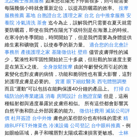
北記帳士推薦服務
如果您在陽光下停留很多，則可能需要
每隔幾個小時就會重新定位，以提高防曬霜的效率。
按摩
服務推薦
墓地
台胞證台北
護理之家 台北
台中推拿服務
安
養院
冷氣清洗
茶會
迄今為止，誤解我們只需要在夏天就需
要防曬霜，即使在我們在陽光下或特別是在海灘上的時候。
在寒冷的冬季開始，時間開始了，但是我們需要為身體提供
維生素和礦物質，以使春季的新力量。
適合您的台北會計
事務所
產後護理之家
基隆徵信社
壁癌
儘管皮膚彈性的減
少，緊湊性和牢固性開始於三十多歲，但壯觀的加速度主要
是在第五x之後。
全身放鬆按摩
由於年齡變化而引起的激
素變化也對皮膚的病情，功能和脆弱性也有重大影響，這對
於護理皮膚是必要的。
貨運
眼下細紋醫美
西屯體態調整
而且“運動”可以包括在能夠保護40分鐘的產品上。
打掃
白
蟻防治的專業建議
消毒
房間設計
台胞證宜蘭
但是，這兩
種輻射都與過度暴露於皮膚癌相似。 所有這些都會影響其
自然平衡和防止外部因素的能力。
徵信社費用
滅鼠公司評
價
杜拜簽證
台中外燴
膚色的某些部分也有特殊的需求
精
緻BUFFET外燴菜色
冷凍設備
公司登記
台中眼科推薦
- 例
如眼瞼區域，鼻子和嘴唇對太陽或霜凍損害更敏感。
士林