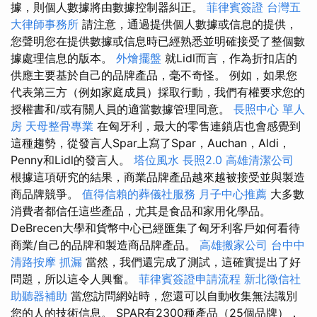
據，則個人數據將由數據控制器糾正。
菲律賓簽證
台灣五
大律師事務所
請注意，通過提供個人數據或信息的提供，
您聲明您在提供數據或信息時已經熟悉並明確接受了整個數
據處理信息的版本。
外燴擺盤
就Lidl而言，作為折扣店的
供應主要基於自己的品牌產品，毫不奇怪。 例如，如果您
代表第三方（例如家庭成員）採取行動，我們有權要求您的
授權書和/或有關人員的適當數據管理同意。
長照中心 單人
房
天母整骨專業
在匈牙利，最大的零售連鎖店也會感覺到
這種趨勢，從發言人Spar上寫了Spar，Auchan，Aldi，
Penny和Lidl的發言人。
塔位風水
長照2.0
高雄清潔公司
根據這項研究的結果，商業品牌產品越來越被接受並與製造
商品牌競爭。
值得信賴的葬儀社服務
月子中心推薦
大多數
消費者都信任這些產品，尤其是食品和家用化學品。
DeBrecen大學和貨幣中心已經匯集了匈牙利客戶如何看待
商業/自己的品牌和製造商品牌產品。
高雄搬家公司
台中中
清路按摩
抓漏
當然，我們還完成了測試，這確實提出了好
問題，所以這令人興奮。
菲律賓簽證申請流程
新北徵信社
助聽器補助
當您訪問網站時，您還可以自動收集無法識別
您的人的技術信息。 SPAR有2300種產品（25個品牌），