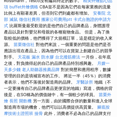
Rossmann，Tesco沒有編寫特定的數字。
精美外燴點心品
項
buffet外燴價格
CBA並不是因為它們在每家業務的流量
比例上有顯著差異，但否則它們到處都有增加。
安養院 北
部
滅鼠
徵信社費用
搬家公司費用ptt
卡式台胞證的申請方
式
比羅斯曼最受歡迎的是他們自己的品牌產品，身體護理
產品以及針對嬰兒和母親的各種寵物食品。 但是，為了換
取較低的價格，他們獲得了大規模訂單，這是穩定的收入來
源。
苗栗徵信社
對他們來說，一個重要的問題是他們是否
應該出現在產品上，因為他們可以在貨架上創建自己的競爭
對手。
天花板 漏水
防水膠
台北撥筋療法
一月份，在年底
之後，對負擔得起的自己的品牌產品特別感興趣。
月嫂一
天多少錢
老人助聽器推薦品牌
對於簡歷和應用程序，數據
管理的目的是填補宣布的工作。 將近一半（45％）的消費
者表示，他們不落後於製造商的品牌。
牙醫診所
地鐵（不
一定要擁有自己的品牌產品更便宜的地鐵）寫道，價格的背
後是，在SO稱為的價值鏈中，有一個較少的球員。
苗栗外
燴
長照
開飲機
另一方面，由於國際合併的數量和進入全球
製造商市場的機會，他們可以以高價提供高質量。
腳底按
摩技術士證照班
撿骨
此外，消費者不必為自己的品牌支付