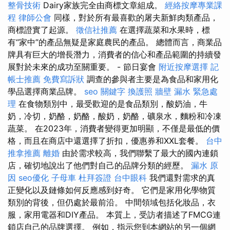
整骨技術
Dairy家族完全由商標文章組成。
經絡按摩專業課
程
律師公會
同樣，對於所有最喜歡的屠夫新鮮肉類產品，
商標證實了起源。
徵信社推薦
在選擇蔬菜和水果時，標
有“家中”的產品無疑是家庭農民的產品。 總體而言，商業品
牌具有巨大的增長潛力，消費者的信心和產品範圍的持續發
展對於未來的成功至關重要。 - 節日宴會
附近按摩選擇
記
帳士推薦
免費寫訴狀
調查的參與者主要是為食品和家用化
學品選擇商業品牌。
seo 關鍵字
換護照
牆壁 漏水 緊急處
理
在食物類別中，最受歡迎的是食品類別，酸奶油，牛
奶，冷切，奶酪，奶酪，酸奶，奶酪，礦泉水，麵粉和冷凍
蔬菜。 在2023年，消費者變得更加明顯，不僅是最低的價
格，而且在商店中還選擇了折扣，優惠券和XXL套餐。
台中
推拿推薦
離婚
由於需求較高，我們聯繫了最大的國內連鎖
店，確切地說出了他們對自己的品牌分類的經歷。
漏水 原
因
seo優化
子母車
杜拜簽證
台中眼科
我們還對需求的真
正變化以及鏈條如何反應感到好奇。 它們是家用化學物質
類別的背後，但仍處於最前沿。 中間領域包括化妝品，衣
服，家用電器和DIY產品。 本質上，受訪者描述了FMCG連
鎖店自己的品牌選擇。 例如，指示您到本網站的另一個網