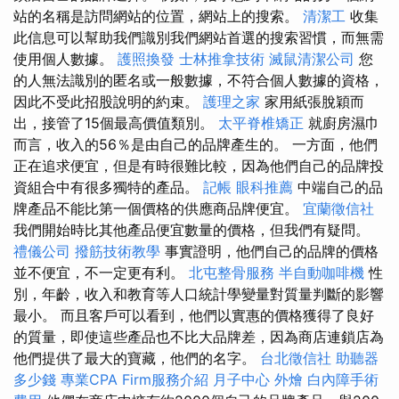
站的名稱是訪問網站的位置，網站上的搜索。
清潔工
收集
此信息可以幫助我們識別我們網站首選的搜索習慣，而無需
使用個人數據。
護照換發
士林推拿技術
滅鼠清潔公司
您
的人無法識別的匿名或一般數據，不符合個人數據的資格，
因此不受此招股說明的約束。
護理之家
家用紙張脫穎而
出，接管了15個最高價值類別。
太平脊椎矯正
就廚房濕巾
而言，收入的56％是由自己的品牌產生的。 一方面，他們
正在追求便宜，但是有時很難比較，因為他們自己的品牌投
資組合中有很多獨特的產品。
記帳
眼科推薦
中端自己的品
牌產品不能比第一個價格的供應商品牌便宜。
宜蘭徵信社
我們開始時比其他產品便宜數量的價格，但我們有疑問。
禮儀公司
撥筋技術教學
事實證明，他們自己的品牌的價格
並不便宜，不一定更有利。
北屯整骨服務
半自動咖啡機
性
別，年齡，收入和教育等人口統計學變量對質量判斷的影響
最小。 而且客戶可以看到，他們以實惠的價格獲得了良好
的質量，即使這些產品也不比大品牌差，因為商店連鎖店為
他們提供了最大的寶藏，他們的名字。
台北徵信社
助聽器
多少錢
專業CPA Firm服務介紹
月子中心
外燴
白內障手術