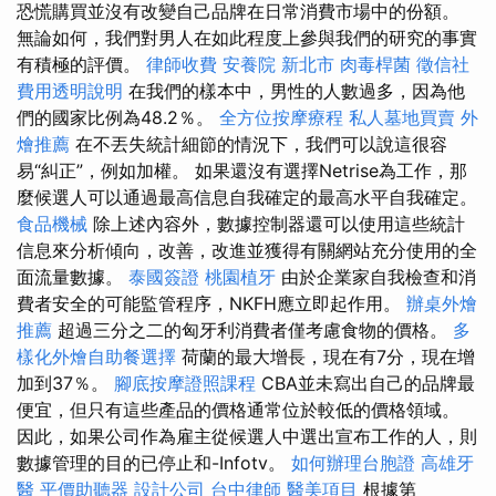
恐慌購買並沒有改變自己品牌在日常消費市場中的份額。
無論如何，我們對男人在如此程度上參與我們的研究的事實
有積極的評價。
律師收費
安養院 新北市
肉毒桿菌
徵信社
費用透明說明
在我們的樣本中，男性的人數過多，因為他
們的國家比例為48.2％。
全方位按摩療程
私人墓地買賣
外
燴推薦
在不丟失統計細節的情況下，我們可以說這很容
易“糾正”，例如加權。 如果還沒有選擇Netrise為工作，那
麼候選人可以通過最高信息自我確定的最高水平自我確定。
食品機械
除上述內容外，數據控制器還可以使用這些統計
信息來分析傾向，改善，改進並獲得有關網站充分使用的全
面流量數據。
泰國簽證
桃園植牙
由於企業家自我檢查和消
費者安全的可能監管程序，NKFH應立即起作用。
辦桌外燴
推薦
超過三分之二的匈牙利消費者僅考慮食物的價格。
多
樣化外燴自助餐選擇
荷蘭的最大增長，現在有7分，現在增
加到37％。
腳底按摩證照課程
CBA並未寫出自己的品牌最
便宜，但只有這些產品的價格通常位於較低的價格領域。
因此，如果公司作為雇主從候選人中選出宣布工作的人，則
數據管理的目的已停止和-Infotv。
如何辦理台胞證
高雄牙
醫
平價助聽器
設計公司
台中律師
醫美項目
根據第