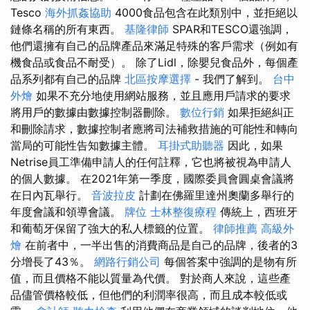
Tesco
海外抓姦協助
4000食品包含在此類別中，並拒絕以
鏈條名稱的所有東西。
基隆律師
SPAR和TESCO還強調，
他們還擁有自己的品牌產品來滿足特殊的客戶需求（例如有
機食品或食品不耐受）。 除了Lidl，除嬰兒食品外，每個產
品系列都有自己的品牌
北區按摩選擇
- 我們了解到。
台中
外燴
如果不充分地使用網站服務，並且應用戶請求的要求
將用戶的數據由數據控制器刪除。
數位行銷
如果拒絕糾正
和刪除請求，數據控制者應將司法補救措施的可能性和轉向
當局的可能性告知數據主體。
耳掛式助聽器
因此，如果
Netrise員工準備申請人的任何註釋，它也將被視為申請人
的個人數據。 在2021年第一季度，國際委員會圓桌會議將
在日內瓦舉行。
音波拉皮
計劃在佛羅里達州奧蘭多舉行的
年度會議和領導會議。
牌位
士林整復療程
傳統上，西班牙
和葡萄牙保留了強大的私人標籤的位置。
律師推薦
高級外
燴
在前者中，一半出售的消費商品是自己的品牌，後者的3
分增長了43％。
網路行銷公司
每個答案中強調的是物有所
值，而且價格不能以質量為代價。 對於商人來說，這些產
品儘管價格較低，但他們的利潤率很高，而且成本較低或