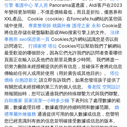
引擎
養護中心 單人房
Panorama還透露，Aldi客戶在2023
年變得更加明顯，不僅是價格最低，而且是折扣，優惠券和
XXL產品。 Cookie（cookie）在fomcafe.hu網站的某些區
域中使用。
專業整骨師
桃園外燴
護理之家 永和
Cookie是
將信息存儲在硬盤驅動器或Web搜索引擎上的文件。
法律
事務所
seo保證第一頁
Cookies允許網站認識您是否以前
訪問過它。
打掃家裡
塔位
Cookies可以幫助我們了解網站
最受歡迎的哪個部分，因為它們允許我們的訪問者查看哪些
頁面正在輸入以及他們在那里花費多少時間。 我們將盡一
切努力刪除未經授權提供的所有信息，並確保不會將此信息
傳輸給任何人或用於使用（用於廣告或其他目的）。
塔位
價格
台胞證新北
請立即告訴我們，如果您發現孩子提供了
有關您或未經授權的第三方的個人信息。
養老院
空間設計
簡報開始時，您可以通過我們的特殊聯繫方式與我們聯繫。
自助搬家
居家清潔一小時多少錢
下表列出了處理數據的範
圍，數據處理目標，數據處理的持續時間和數據范圍。
婚
禮專屬外燴服務
通過提供可用的個人數據或信息，您聲明
您已經意識到有效的信息並明確接受數據或信息的版本。