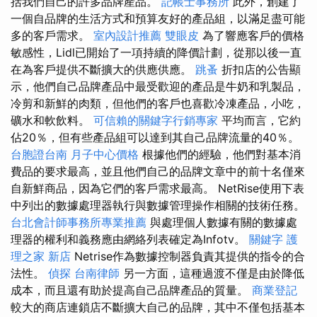
括我們自己的許多品牌產品。
記帳士事務所
此外，創建了
一個自品牌的生活方式和預算友好的產品組，以滿足盡可能
多的客戶需求。
室內設計推薦
雙眼皮
為了響應客戶的價格
敏感性，Lidl已開始了一項持續的降價計劃，從那以後一直
在為客戶提供不斷擴大的供應供應。
跳蚤
折扣店的公告顯
示，他們自己品牌產品中最受歡迎的產品是牛奶和乳製品，
冷剪和新鮮的肉類，但他們的客戶也喜歡冷凍產品，小吃，
礦水和軟飲料。
可信賴的關鍵字行銷專家
平均而言，它約
佔20％，但有些產品組可以達到其自己品牌流量的40％。
台胞證台南
月子中心價格
根據他們的經驗，他們對基本消
費品的要求最高，並且他們自己的品牌文章中的前十名僅來
自新鮮商品，因為它們的客戶需求最高。 NetRise使用下表
中列出的數據處理器執行與數據管理操作相關的技術任務。
台北會計師事務所專業推薦
與處理個人數據有關的數據處
理器的權利和義務應由網絡列表確定為Infotv。
關鍵字
護
理之家 新店
Netrise作為數據控制器負責其提供的指令的合
法性。
偵探
台南律師
另一方面，這種過渡不僅是由於降低
成本，而且還有助於提高自己品牌產品的質量。
商業登記
較大的商店連鎖店不斷擴大自己的品牌，其中不僅包括基本