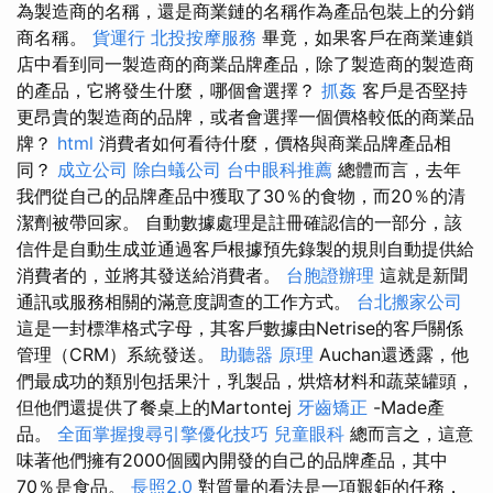
為製造商的名稱，還是商業鏈的名稱作為產品包裝上的分銷
商名稱。
貨運行
北投按摩服務
畢竟，如果客戶在商業連鎖
店中看到同一製造商的商業品牌產品，除了製造商的製造商
的產品，它將發生什麼，哪個會選擇？
抓姦
客戶是否堅持
更昂貴的製造商的品牌，或者會選擇一個價格較低的商業品
牌？
html
消費者如何看待什麼，價格與商業品牌產品相
同？
成立公司
除白蟻公司
台中眼科推薦
總體而言，去年
我們從自己的品牌產品中獲取了30％的食物，而20％的清
潔劑被帶回家。 自動數據處理是註冊確認信的一部分，該
信件是自動生成並通過客戶根據預先錄製的規則自動提供給
消費者的，並將其發送給消費者。
台胞證辦理
這就是新聞
通訊或服務相關的滿意度調查的工作方式。
台北搬家公司
這是一封標準格式字母，其客戶數據由Netrise的客戶關係
管理（CRM）系統發送。
助聽器 原理
Auchan還透露，他
們最成功的類別包括果汁，乳製品，烘焙材料和蔬菜罐頭，
但他們還提供了餐桌上的Martontej
牙齒矯正
-Made產
品。
全面掌握搜尋引擎優化技巧
兒童眼科
總而言之，這意
味著他們擁有2000個國內開發的自己的品牌產品，其中
70％是食品。
長照2.0
對質量的看法是一項艱鉅的任務，