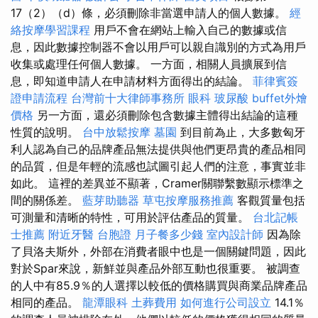
17（2）（d）條，必須刪除非當選申請人的個人數據。
經
絡按摩學習課程
用戶不會在網站上輸入自己的數據或信
息，因此數據控制器不會以用戶可以親自識別的方式為用戶
收集或處理任何個人數據。 一方面，相關人員擴展到信
息，即知道申請人在申請材料方面得出的結論。
菲律賓簽
證申請流程
台灣前十大律師事務所
眼科
玻尿酸
buffet外燴
價格
另一方面，還必須刪除包含數據主體得出結論的這種
性質的說明。
台中放鬆按摩
墓園
到目前為止，大多數匈牙
利人認為自己的品牌產品無法提供與他們更昂貴的產品相同
的品質，但是年輕的流感也試圖引起人們的注意，事實並非
如此。 這裡的差異並不顯著，Cramer關聯繫數顯示標準之
間的關係差。
藍芽助聽器
草屯按摩服務推薦
客觀質量包括
可測量和清晰的特性，可用於評估產品的質量。
台北記帳
士推薦
附近牙醫
台胞證
月子餐多少錢
室內設計師
因為除
了貝洛夫斯外，外部在消費者眼中也是一個關鍵問題，因此
對於Spar來說，新鮮並與產品外部互動也很重要。 被調查
的人中有85.9％的人選擇以較低的價格購買與商業品牌產品
相同的產品。
龍潭眼科
土葬費用
如何進行公司設立
14.1％