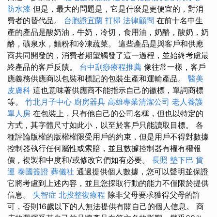
防水漆
但是，最大的問題是，它是什麼是更便宜的，對消
費者的替代品。
台胞證宜蘭
打掃
法律顧問
在前十名中生
產的產品是酸奶油，牛奶，冷切，食用油，奶酪，酸奶，奶
酪，礦泉水，麵粉和冷凍蔬菜。 這些產品是與客戶和供應
商共同開發的，消費者期望觸發了這一過程，並始終考慮最
終產品的客戶反饋。
台中刮痧療程推薦
像往常一樣，客戶
應義務供應商以包裝和標記的包裝生產和運輸產品。
醫美
皮膚科
這也意味著供應商不能指示自己的徽標，單詞商標
等。
竹北月子中心
廚房器具
高雄專業清潔公司
老人養護
單人房
在包裝上，只有他自己的公司名稱，但也以特定的
方式，其字體尺寸如此小，以至於客戶只能讀取目標。 各
種評論版權的版權權限受用戶的約束，但是用戶不得對數據
控制器執行任何屬性或索賠，並且數據控制器有權有權報
價，複製和中度和/或修改它們如有必要。
長照
墊下巴
貨
運
泰國簽證
葬儀社
通過提供個人數據，您可以聲明並保證
它將考慮到上述內容，並且您採取行動的能力不僅限於提供
信息。
失智症
北投整復療程
除非父母要求獲得父母的許
可，否則16歲以下的人無法提供有關自己的個人信息。 商