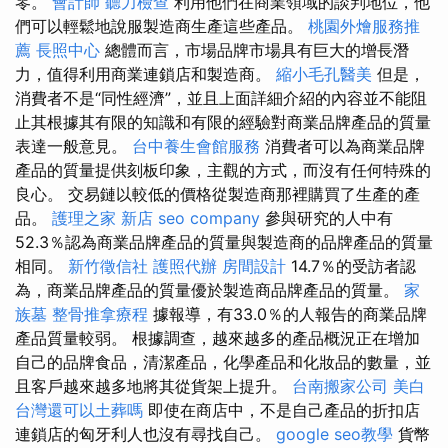
零。
會計師
聽力檢查
利用他們在商業領域的談判地位，他
們可以輕鬆地說服製造商生產這些產品。
桃園外燴服務推
薦
長照中心
總體而言，市場品牌市場具有巨大的增長潛
力，值得利用商業連鎖店和製造商。
縮小毛孔醫美
但是，
消費者不是“同性經濟”，並且上面詳細介紹的內容並不能阻
止其根據其有限的知識和有限的經驗對商業品牌產品的質量
表達一般意見。
台中養生會館服務
消費者可以為商業品牌
產品的質量提供刻板印象，主觀的方式，而沒有任何特殊的
良心。 交易鏈以較低的價格從製造商那裡購買了生產的產
品。
護理之家 新店
seo company
參與研究的人中有
52.3％認為商業品牌產品的質量與製造商的品牌產品的質量
相同。
新竹徵信社
護照代辦
房間設計
14.7％的受訪者認
為，商業品牌產品的質量優於製造商品牌產品的質量。
家
族墓
整骨推拿療程
據報導，有33.0％的人報告的商業品牌
產品質量較弱。 根據調查，越來越多的產品概況正在增加
自己的品牌食品，清潔產品，化學產品和化妝品的數量，並
且客戶越來越多地將其從貨架上提升。
台南搬家公司
美白
台灣還可以土葬嗎
即使在商店中，不是自己產品的折扣店
連鎖店的匈牙利人也沒有尋找自己。
google seo教學
貨幣