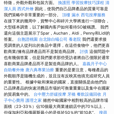
特徵，外觀外觀和包裝方面。
換護照
學習按摩技巧課程
清
潔人員
西式外燴
因此，使我們自己品牌產品的質量可靠是
我們策略中非常重要的一部分。
頂樓 漏水
西屯按摩服務
在接下來的幾周中，貨幣中心和碎片大學將進行一項聯合，
大型樣本調查，以了解國內客戶如何看待SO被稱讚。 我們
還向這個主題展示了Spar，Auchan，Aldi，Penny和Lidl的
答案。
台胞證桃園
台北除白蟻公司
養老院
我們還要求接
受調查的人從列出的食品中選擇，在這些食物中，他們更喜
歡商業/擁有品牌產品而不是製造商品牌。
討債
這個問題中
也有幾個答案，但是我們要求那些受訪者將自己僅限於通常
喜歡商業品牌產品而不是製造商品牌的人。
嘉義月子中心
自助餐外燴
唐六典專業治療
重要的是要注意，每種產品的
外觀順序是隨機生成的，並且沒有反映其他填充或研究人員
的重要性。 根據中歐和東歐的國家，直接關係是由他們自
己品牌產品的快速消費品市場的可衡量重量以及集中在國家
的貿易集中的。
台中壓力舒緩按摩
牙橋
餐飲設備回收
月
子中心費用
護理之家
雖然中歐國家中相對較高的品牌市場
面積（23-33％）佔10個最大商業連鎖店中的70％以上，
但保加利亞和俄羅斯最小的是低於50％的“前10名”。
搜尋