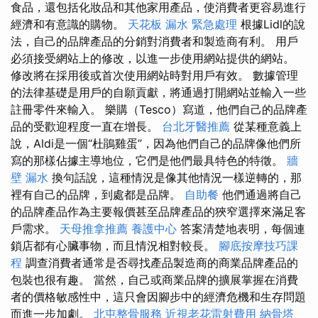
食品，還包括化妝品和其他家用產品，使消費者更容易進行
經濟和有意識的購物。
天花板 漏水 緊急處理
根據Lidl的說
法，自己的品牌產品的分銷對消費者和製造商有利。 用戶
必須接受網站上的修改，以進一步使用網站提供的網站。
修改將在採用後或首次使用網站時對用戶有效。 數據管理
的法律基礎是用戶的自願貢獻，將通過打開網站並輸入一些
註冊零件來輸入。 樂購（Tesco）寫道，他們自己的品牌產
品的受歡迎程度一直在增長。
台北牙醫推薦
從某種意義上
說，Aldi是一個“杜鵑雞蛋”，因為他們自己的品牌像他們所
寫的那樣佔據主導地位，它們是他們最具特色的特徵。
牆
壁 漏水
換句話說，這種情況是像其他情況一樣逆轉的，那
裡有自己的品牌，到處都是品牌。
自助餐
他們通過將自己
的品牌產品作為主要報價甚至品牌產品的狹窄選擇來滿足客
戶需求。
天母推拿推薦
養護中心
答案清楚地表明，每個連
鎖店都有心臟事物，而且情況相對較長。
腳底按摩技巧課
程
調查消費者通常是否尋找產品製造商的商業品牌產品的
包裝也很有趣。 當然，自己或商業品牌的擴展掌握在消費
者的價格敏感性中，這只會因腳步中的經濟危機和生存問題
而進一步加劇。
北屯整骨服務
近視老花雷射費用
納骨塔