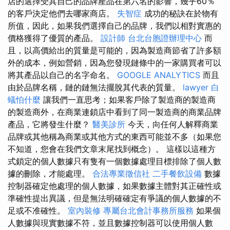
店的選擇受其自己的品牌產品在第六名的影響，幾乎60％
的客戶決定他們去哪家商店。
失智症
成功的秘訣在於物有
所值，因此，如果我們選擇自己的品牌，我們以相對實惠的
價格獲得了優質的產品。
設計師
台北台胞證辦理中心
而
且，以高價給出的質量是可能的，因為製造商節省了許多額
外的成本，例如營銷，因為您發現鏈條中的一家購買者可以
將其產品以自己的名字命名。
GOOGLE ANALYTICS
而且
由於品牌名稱，鏈的鏈無法擺脫其代表的質量。
lawyer
白
蟻怕什麼
讓我們一直思考；如果客戶除了製造商的製造商
的製造商外，在商業連鎖店中看到了同一製造商的商業品牌
產品，它將發生什麼？
醫美診所
今天，向任何人解釋商業
品牌或其他稱為商業或其他方式的東西可能並不多（如果您
不知道，您會在我們文章末尾找到概念）。 這樣以這種方
式鎖定的個人數據只有隻有一個數據處理目標排除了個人數
據的刪除，才能處理。
合法專業徵信社
二手餐飲設備
數據
控制器確定他處理的個人數據，如果數據主體對其正確性或
準確性提出異議，但是無法明確確定有爭議的個人數據的不
足或不准確性。
室內裝修
專屬台北會計事務所服務
如果個
人數據與現實數據不符，並且數據控制器可以使用個人數