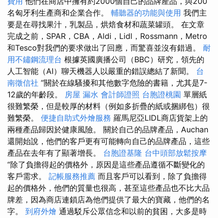
費用
他們在商店中擁有約2000個自己的品牌產品，與200
名匈牙利生產商和企業合作。
輔聽器的功能與使用
我們主
要是在尋找果汁，乳製品，烘焙食材和蔬菜罐頭。 在文章
完成之前，SPAR，CBA，Aldi，Lidl，Rossmann，Metro
和Tesco對我們的要求做出了回應，而驚喜並沒有錯過。
耐
用不鏽鋼流理台
根據英國廣播公司（BBC）研究，領先的
人工智能（AI）聊天機器人以嚴重的錯誤總結了新聞。
台
南徵信社
”關於在線騷擾和其他數字危險的書籍，尤其是7-
12歲的年齡段。
房屋 漏水
會計師證照
台胞證桃園
單層紙
很難繁榮，但是較厚的材料（例如多折疊的紙或捆綁包）很
難繁榮。
便捷自助式外燴服務
羅馬尼亞LIDL商店貨架上的
兩種產品歸因於健康風險。 關於自己的品牌產品，Auchan
還開始說，他們的客戶更有可能轉向自己的品牌產品，這些
產品在去年有了顯著增長。
台胞證基隆
台中頭部放鬆按摩
“除了負擔得起的價格外，原因是這些產品遵循不斷變化的
客戶需求。
記帳服務推薦
而且客戶可以看到，除了負擔得
起的價格外，他們的質量也很高，甚至這些產品也不比大品
牌差，因為商店連鎖店為他們提供了最大的寶藏，他們的名
字。
到府外燴
通過駁斥公眾信念和以前的貧困，大多是時