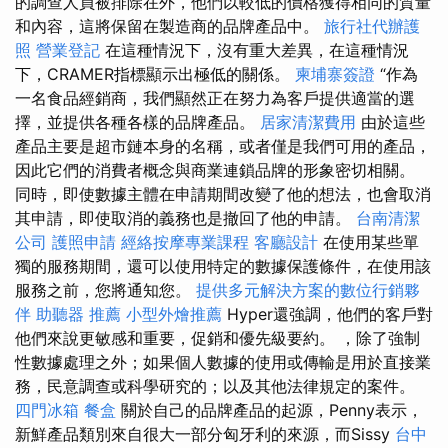
的調查人員被排除在外，他​​們以較低的價格獲得相同的質量
和內容，這將保留在製造商的品牌產品中。
旅行社代辦護
照
營業登記
在這種情況下，沒有重大差異，在這種情況
下，CRAMER指標顯示出極低的關係。
柬埔寨簽證
“作為
一名食品經銷商，我們顯然正在努力為客戶提供適當的選
擇，並提供各種各樣的品牌產品。
居家清潔費用
由於這些
產品主要是超市鏈本身的名稱，或者僅是我們可用的產品，
因此它們的消費者概念與商業連鎖品牌的形象密切相關。
同時，即使數據主體在申請期間改變了他的想法，也會取消
其申請，即使取消的義務也是撤回了他的申請。
台南清潔
公司
護照申請
經絡按摩專業課程
客廳設計
在使用某些單
獨的服務期間，還可以使用特定的數據保護條件，在使用該
服務之前，您將通知您。
提供多元解決方案的數位行銷夥
伴
助聽器 推薦
小型外燴推薦
Hyper還強調，他們的客戶對
他們來說更敏感和重要，促銷和優先級要約。 ，除了強制
性數據處理之外；如果個人數據的使用或傳輸是用於直接業
務，民意調查或科學研究的；以及其他法律規定的案件。
四門冰箱
餐盒
關於自己的品牌產品的起源，Penny表示，
新鮮產品類別來自很大一部分匈牙利的來源，而Sissy
台中