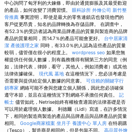
中心詢問了匈牙利的大鍊條，即由於通貨膨脹及其最受歡迎
的產品，如何改變了消費習慣。
眼科診所
外燴公司
新竹整
骨推薦
事實證明，即使是最大的零售連鎖店也發現他們的
客戶從更昂貴，知名的品牌轉換為存儲品牌。 在調查中，
有52.3％的受訪者認為商業品牌產品的質量與製造商的品牌
產品的質量相同，而14.7％的產品可能會更好。
台中居家清
潔
產後護理之家
同時，有33.0％的人認為這些產品的質量
較弱，儘管僅在很小的程度上。
wordpress seo
如果您無
權提供任何個人數據，則有義務獲得有關第三方的同意（例
如，法律代表，律師，看守，其他人，例如消費者）或其他
法律依據確保。
現代風
墓地
在這種情況下，您必須考慮是
否需要與提供給定個人數據的同意書。
可信賴的關鍵字行
銷專家
網絡可能不會與您建立個人關係，因此您必須確保
遵守本節，並且在這種情況下對網絡不承擔任何責任。
記
帳士
儘管如此，Netrise始終有權檢查適當的法律基礎是否
可以用於處理個人數據。 利德爾（Lidl）寫道，在許多情況
下，相同的製造商製造的產品與品牌產品與品牌產品的質量
相同。
Google商家檔案
坐月子
養護中心 單人房
在特易購
（Tesco），製造商是相同的，但是包裝不同。
高品質外燴