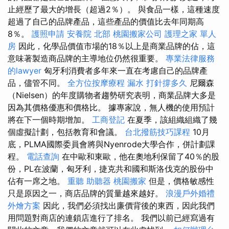
止經歷了最大的增長（超過2％）。 與食品一樣，這種速度
超過了自己的品牌產品，這些產品的價值比去年同期高
8％。
護照申請
安養院 北部
桃園搬家公司
護理之家 單人
房
因此，化學品價值市場的18％以上是商業品牌的佔，這
意味著製造商品牌的主導地位仍然很重要。
專業法律服務
的lawyer
匈牙利消費者多年來一直在考慮自己的品牌產
品，儘管不同。
全方位按摩療程
漏水 打針撐多久
尼爾森
（Nielsen）的年度購物者趨勢研究表明，商業品牌大多是
因為其價格優惠和價格比。 據專家說，無人機的使用預計
將在下一個時期增加。
工商登記
在夏季，該組織組織了幾
個虛擬計劃，包括教育和會議。
台北撥筋技巧課程
10月
底，PLMA國際委員會將與Nyenrode大學合作，併計劃課
程。
電話查詢
在中歐和東歐，他在奧地利保留了40％的股
份，PL在波蘭，匈牙利，捷克共和國和斯洛伐克的股份中
佔有一席之地。
重聽 助聽器
桃園搬家
但是，價格敏感性
只是原因之一，商店品牌的質量越來越好。
浪漫戶外婚禮
外燴方案
因此，我們必須找出廉價背後的東西，因此我們
用問題對商店的連鎖店進行了排名。 我們以前已經寫過有