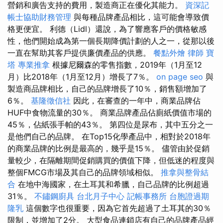
營銷和廣告支持的費用，製造商正在優化其能力。
資深記
帳士協助財務管理
與每種品牌產品相比，這可能會導致價
格更便宜。 利德（Lidl）還說，為了響應客戶的價格敏感
性，他們開始成為第一個長期降價計劃的人之一，從那以後
一直在幫助其客戶提供廉價產品的供應。
餐點外燴
律師
寶
塔
專業推拿
根據尼爾森的零售指數，2019年（1月至12
月）比2018年（1月至12月）增長了7％。
on page seo
與
製造商品牌相比，自己的品牌增長了10％，銷售額增加了
6％。
基隆徵信社
因此，在審查的一年中，商業品牌佔
HUF中食物流量的30％。 商業品牌產品佔廁紙價值市場的
45％，佔紙張手帕的43％。 第四位是尿布，其中五分之一
是他們自己的品牌。 在Top15化學產品中，相對於2018年
的商業品牌的比例是最高的，幾乎是15％。 儘管由於促銷
量較少，在隔離期間促銷購買的價值下降，但低迷的程度與
整個FMCG市場及其自己的品牌領域相似。
推拿與整骨結
合
在地中海國家，在土耳其和希臘，自己品牌的比例超過
31％。
不鏽鋼廚具
台北月子中心
記帳事務所
台胞證過期
隆乳
這個數字也很重要，因為它首先超過了土耳其的30％
限制，並增加了2分。 大型食品連鎖店有自己的品牌產品經