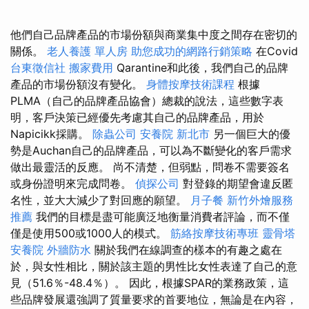
他們自己品牌產品的市場份額與商業集中度之間存在密切的
關係。
老人養護 單人房
助您成功的網路行銷策略
在Covid
台東徵信社
搬家費用
Qarantine和此後，我們自己的品牌
產品的市場份額沒有變化。
身體按摩技術課程
根據
PLMA（自己的品牌產品協會）總裁的說法，這些數字表
明，客戶決策已經優先考慮其自己的品牌產品，用於
Napicikk採購。
除蟲公司
安養院 新北市
另一個巨大的優
勢是Auchan自己的品牌產品，可以為不斷變化的客戶需求
做出最靈活的反應。 尚不清楚，但弱點，問卷不需要簽名
或身份證明來完成問卷。
偵探公司
對登錄的期望會違反匿
名性，並大大減少了對回應的願望。
月子餐
新竹外燴服務
推薦
我們的目標是盡可能廣泛地衡量消費者評論，而不僅
僅是使用500或1000人的模式。
筋絡按摩技術專班
靈骨塔
安養院
外牆防水
關於我們在線調查的樣本的有趣之處在
於，與女性相比，關於該主題的男性比女性表達了自己的意
見（51.6％-48.4％）。 因此，根據SPAR的業務政策，這
些品牌發展還強調了質量要求的首要地位，無論是在內容，