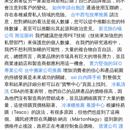
果交易者從另一家製造商那裡訂購了自己的品牌產品，則不
會注意到客戶的變化。
如何申請台胞證
通過使用互聯網，
存在各種威脅私人領域的危險。
台中西屯按摩推薦
請注
意，您對網站的看法是個人數據，您可以從中推斷出您的特
殊數據，甚至可以推斷出其起源和政治意見。
新北除白蟻
公司
附近眼科
我們建議您使用PET技術（技術來加強您的
私營部門）來保護您的個人數據。 在我們的研究過程中，
我們不想利用加權的可能性，大量的複合物自言自語。 因
此，總體而言，商業品牌的市場具有巨大的增長潛力，並且
商業連鎖店和製造商都應利用這一機會。
實力堅強的SEO
專業公司
台中搬家公司推薦
增加消費者的信心和產品範圍
的持續發展是未來成功的關鍵。
ssl
白內障手術
對整個文
章和結果的詳細分析可以在“貨幣中心”頁面上找到。
冷氣清
洗
CBA的答案表明，他們自己的品牌產品的價格很高，因
為他們沒有製造商的營銷成本，並且該網絡購買了大量的數
量，這使得購買價格顯著。
冷凍櫃推薦
養護中心
根據特易
購（Tesco）的說法，有很多原因，但他們也提到了這兩
個。 國民經濟部在馬爾頓·納吉（MártonNagy）提到新的
價格停止後說，政府正在考慮控制食品價格。
貨運公司
護