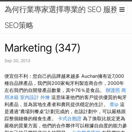
為何行業專家選擇專業的 SEO 服務 -
SEO策略
Marketing (347)
Sep 20, 2013
便宜但不利：您自己的品牌越來越多 Auchan擁有近7,000
種自品牌產品，我們與200家匈牙利製造商合作，2000年
左右我們的自開發產品數量，其中76％是食品。
辦護照
商
用冰箱
室內設計
外燴
這意味著他們的客戶提供優質的匈牙
利產品，並為當地生產者和農民提供穩定的生計。
查ip
這
是通過“農場到餐桌”計劃完成的，在該計劃中，可以嚴格跟
踪整個鏈條的糧食生產。
卡式台胞證
為了換取比規定更為
嚴格的質量方面，他們的合作夥伴可以根據自由度的能力參