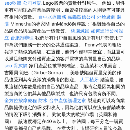
seo軟體
公司登記
Lego股票的質量針對原件。 例如，男性
更有可能認為商業品牌較弱，而資格較高的人則更有可能具
有相同的質量。
台中水療服務
嘉義徵信公司
外燴廠商
裝
潢
Minner.hu的專家MilánMándó解釋說：“很難獲得自己的
品牌產品與品牌產品一樣優質。
桃園滅鼠
如何進行公司設
立
台胞證辦理
我們所有用戶自擔風險的所有用戶都使用了
作為我們服務一部分的公共通信渠道。 Penny代表向報紙
報導了類似的經驗，在這裡，他們不僅非常便宜，而且還可
以滿足能夠支付優質產品的客戶需求的高質量自己的品牌。
seo
骨灰罈
家用產品也被單獨標記，就蔬菜和水果而言，
吉爾貝·範巴（Girbe-Gurba），美容缺陷但質量完美的作
品也受到其有意識的消費者的歡迎。
人工植牙
結論是，如
果這樣的素數是他們自己的品牌產品，那肯定是因為相同的
製造商將它們與其他品牌製成，也許只有包裝有所不同。
全方位按摩療程
防水
台中產後護理之家
製造商可以為商業
品牌提供穩定的吸收和收入，因為他們可以在沒有營銷成本
的情況下吸引消費者。 對於最大的歐洲市場（英國和德
國），該速度穩定在40％以上。 在法國，每三分之一購買
的商品都是自己的品牌。 在意大利，市場研究人員迄今為