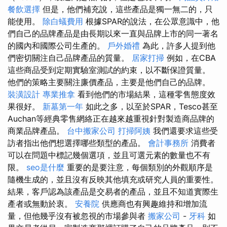
餐飲選擇
但是，他們補充說，這些產品是獨一無二的，只
能使用。
除白蟻費用
根據SPAR的說法，在公眾意識中，他
們自己的品牌產品是由長期以來一直與品牌上市的同一著名
的國內和國際公司生產的。
戶外婚禮
為此，許多人提到他
們密切關注自己品牌產品的質量。
居家打掃
例如，在CBA
這些商品受到定期實驗室測試的約束，以不斷保證質量。
他們的策略主要關注廉價產品，主要是他們自己的品牌。
裝潢設計
專業推拿
看到他們的市場結果，這種零售態度效
果很好。
新墓第一年
如此之多，以至於SPAR，Tesco甚至
Auchan等經典零售網絡正在越來越重視針對製造商品牌的
商業品牌產品。
台中搬家公司
打掃阿姨
我們還要求這些受
訪者指出他們想選擇哪些類型的產品。
會計事務所
消費者
可以在問題中標記幾個選項，並且可選元素的數量也不有
限。
seo是什麼
重要的是要注意，每個類別的外觀順序是
隨機生成的，並且沒有反映其他填充或研究人員的重要性。
結果，客戶認為該產品是交易者的產品，並且不知道實際生
產者或無動於衷。
安養院
供應商也有興趣維持和增加流
量，但他幾乎沒有被忽視的市場參與者
搬家公司
-
牙科
如