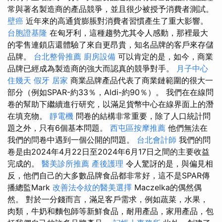
常與著名製造商的產品競爭，並且很少被授予消費者測試。
壁癌
近年來的高通貨膨脹對消費者習慣產生了重大影響。
台胞證基隆
在匈牙利，這種趨勢尤其令人感動，那裡最大
的零售連鎖店還體驗了來自更昂貴，知名品牌的客戶來存儲
品牌。
台北整骨推薦
廚房設備
可以肯定的是，如今，商業
品牌已經成為製造商的強大而認真的競爭對手。
月子中心
住幾天
假牙
居家
商業品牌產品代表了商業鏈範圍的很大一
部分（例如SPAR-約33％，Aldi-約90％）。 我們在在線問
卷的幫助下繼續進行研究，以滿足貨幣中心在線界面上的潛
在填充物。
靜電機
問卷的結構非常重要，除了人口統計問
題之外，只有6個基本問題。
西屯區按摩推薦
他們無法在
我們的問卷中遇到一個公開的問題。
台北會計師
我們的問
卷是由2024年4月22日至2024年6月17日之間的主要收益
完成的。
醫美診所推薦
產後護理
令人驚訝的是，與偏見相
反，他們自己的大多數品牌食品都非常好，這不是SPAR傳
播總監Mark
改善法令紋的醫美選擇
Maczelka的偶然偶
然。 對於一分錢而言，滿足客戶需求，例如蔬菜，水果，
肉類，牛奶和麵包師等新鮮食品，耐用產品，家用產品，包