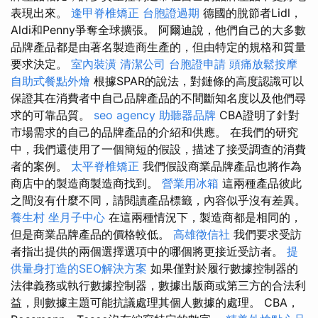
表現出來。
逢甲脊椎矯正
台胞證過期
德國的脫節者Lidl，
Aldi和Penny爭奪全球擴張。 阿爾迪說，他們自己的大多數
品牌產品都是由著名製造商生產的，但由特定的規格和質量
要求決定。
室內裝潢
清潔公司
台胞證申請
頭痛放鬆按摩
自助式餐點外燴
根據SPAR的說法，對鏈條的高度認識可以
保證其在消費者中自己品牌產品的不間斷知名度以及他們尋
求的可靠品質。
seo agency
助聽器品牌
CBA證明了針對
市場需求的自己的品牌產品的介紹和供應。 在我們的研究
中，我們還使用了一個簡短的假設，描述了接受調查的消費
者的案例。
太平脊椎矯正
我們假設商業品牌產品也將作為
商店中的製造商製造商找到。
營業用冰箱
這兩種產品彼此
之間沒有什麼不同，請閱讀產品標籤，內容似乎沒有差異。
養生村
坐月子中心
在這兩種情況下，製造商都是相同的，
但是商業品牌產品的價格較低。
高雄徵信社
我們要求受訪
者指出提供的兩個選擇選項中的哪個將更接近受訪者。
提
供量身打造的SEO解決方案
如果僅對於履行數據控制器的
法律義務或執行數據控制器，數據出版商或第三方的合法利
益，則數據主題可能抗議處理其個人數據的處理。 CBA，