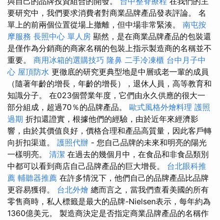
與自己的品牌投資組合的開發。
台中整脊療程
在我們的主
要研究中，我們要求消費者對商業品牌產品發表評論。 名
單上的前兩個位置從場上撤離，但中場非常緊湊。
南屯按
摩服務
長照中心 單人房
顯然，是在商業​​品牌產品的包裝還
是僅作為分銷商的商家名稱的包裝上指示製造商的名稱並不
重要。
商用冰箱的選購技巧
隆鼻
二手冷凍櫃
台中月子中
心
屋頂防水
更徹底的研究更典型地是中層或老一輩的成員
（隨著年齡的增長，年齡的增長），退休人員，高等教育和
知識分子。 在023個營業年度，它們由永久供應的很大一
部分組成，超過70％的品牌產品。
歐式風格外燴料理
護照
過期
折扣還證實，根據他們的經驗，由於近年來經濟影
響，由於其價值良好，價格合理和產品高質量，因此客戶轉
向折扣渠道。
護照代辦
- 您自己品牌的未來和明亮的陽光
一樣明亮。
清潔
在過去的幾個月中，在食品和非食品類別
中都可以看到商店自己品牌產品的巨大增長。
台北眼科推
薦
輔聽器推薦
在許多情況下，他們自己的品牌產品比品牌
更容易獲得。
台北外燴
總而言之，當我們查看美國的所有
零售商時，私人標籤是最大的品牌-Nielsen表示，每年約為
1360億美元。 製造商決定是否指定商業品牌產品的名稱作