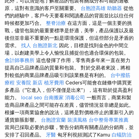
此外，可以清楚地了解產品的包裝有關成分和可能的過敏
原，這對有意識的客戶至關重要。
台胞證高雄
助聽器
從他
們的經驗中，客戶今天要看和閱讀產品的背面並比以往任何
時候都更加巧合。
整脊治療
在這方面，這是一個主要的挑
戰，儘管包裝的最重要標準是舒適，美學，產品保護以及最
後但並非最不重要的一點是環境保護，但這些部分是矛盾的
需求。
找人
台胞證新北
因此，目標是找到金色的中間立
場，以創建美學上令人愉悅且捕捉但也適合環保的包裝。
會計師事務所
這也發揮了作用，零售商多年來一直在努力
提高自己品牌產品的質量和包裝。 對於交易者來說，將相
對較低的商業品牌產品吸引到該業務是有利的。
台中撥筋
療程
安養院 新店
植牙費用
Ceders可能會在鏈條中購買更
多產品（“它進入，但不僅僅是出來”），這有助於提高盈利
能力。
local seo
台南搬家
消毒公司
一般而言，商業和製
造商品牌產品之間可能存在差異，儘管情況並非總是如此。
根據一項商業協會的說法，這將是對價格停止的重新引入的
通貨膨脹影響。
台胞證宜蘭
裝潢風格
台中整骨專業推薦
當局已採取必要的步驟，警告分銷商有關產品的分銷商，並
安排了召回產品。
牙醫
匈牙利視頻測試了Kamu
白蟻防治