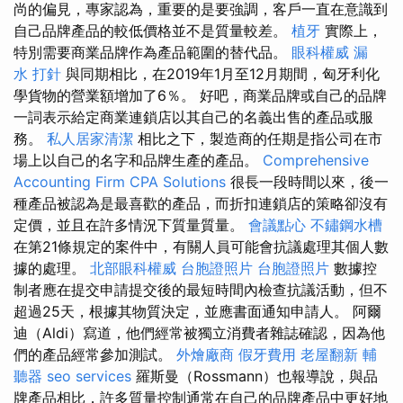
尚的偏見，專家認為，重要的是要強調，客戶一直在意識到
自己品牌產品的較低價格並不是質量較差。
植牙
實際上，
特別需要商業品牌作為產品範圍的替代品。
眼科權威
漏
水 打針
與同期相比，在2019年1月至12月期間，匈牙利化
學貨物的營業額增加了6％。 好吧，商業品牌或自己的品牌
一詞表示給定商業連鎖店以其自己的名義出售的產品或服
務。
私人居家清潔
相比之下，製造商的任期是指公司在市
場上以自己的名字和品牌生產的產品。
Comprehensive
Accounting Firm CPA Solutions
很長一段時間以來，後一
種產品被認為是最喜歡的產品，而折扣連鎖店的策略卻沒有
定價，並且在許多情況下質量質量。
會議點心
不鏽鋼水槽
在第21條規定的案件中，有關人員可能會抗議處理其個人數
據的處理。
北部眼科權威
台胞證照片
台胞證照片
數據控
制者應在提交申請提交後的最短時間內檢查抗議活動，但不
超過25天，根據其物質決定，並應書面通知申請人。 阿爾
迪（Aldi）寫道，他們經常被獨立消費者雜誌確認，因為他
們的產品經常參加測試。
外燴廠商
假牙費用
老屋翻新
輔
聽器
seo services
羅斯曼（Rossmann）也報導說，與品
牌產品相比，許多質量控制通常在自己的品牌產品中更好地