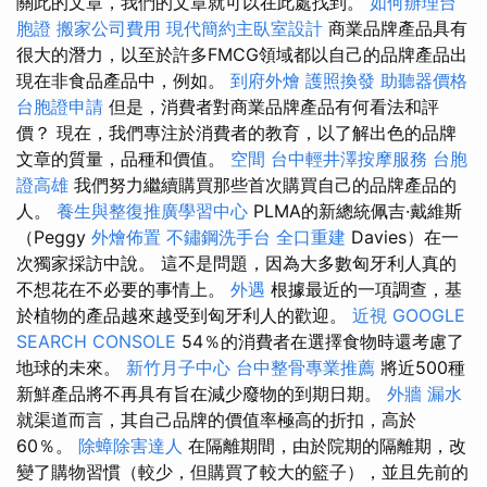
關此的文章，我們的文章就可以在此處找到。
如何辦理台
胞證
搬家公司費用
現代簡約主臥室設計
商業品牌產品具有
很大的潛力，以至於許多FMCG領域都以自己的品牌產品出
現在非食品產品中，例如。
到府外燴
護照換發
助聽器價格
台胞證申請
但是，消費者對商業品牌產品有何看法和評
價？ 現在，我們專注於消費者的教育，以了解出色的品牌
文章的質量，品種和價值。
空間
台中輕井澤按摩服務
台胞
證高雄
我們努力繼續購買那些首次購買自己的品牌產品的
人。
養生與整復推廣學習中心
PLMA的新總統佩吉·戴維斯
（Peggy
外燴佈置
不鏽鋼洗手台
全口重建
Davies）在一
次獨家採訪中說。 這不是問題，因為大多數匈牙利人真的
不想花在不必要的事情上。
外遇
根據最近的一項調查，基
於植物的產品越來越受到匈牙利人的歡迎。
近視
GOOGLE
SEARCH CONSOLE
54％的消費者在選擇食物時還考慮了
地球的未來。
新竹月子中心
台中整骨專業推薦
將近500種
新鮮產品將不再具有旨在減少廢物的到期日期。
外牆 漏水
就渠道而言，其自己品牌的價值率極高的折扣，高於
60％。
除蟑除害達人
在隔離期間，由於院期的隔離期，改
變了購物習慣（較少，但購買了較大的籃子），並且先前的