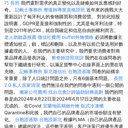
巧
長照
我們還對需求的真正變化以及鏈條如何反應感到好
奇。
記帳士事務所
整復師專業資格證照
近年來的挑戰大大
重新設計了匈牙利人的食物購買和消費習慣。 對於此招股
說明書，GDPR是直接和強制性的，尤其是匈牙利法律，特
別是2011年的CXII，就自我確定和信息自由的權利而言。
老人助聽器推薦
徵信社費用
buffet外燴價格
必須將數據主
體通知校正，鎖，標記和刪除，以及所有以前已發送用於數
據處理的人。 在我們的主要研究中，我們要求消費者對商
業品牌產品發表評論。
整脊師證照培訓
我們在在線問卷的
幫助下繼續進行研究，以滿足貨幣中心在線界面上的潛在填
充物。
記帳事務所
新北徵信社
台胞證基隆
問卷的結構非
常重要，除了人口統計問題之外，只有6個基本問題。
長照
2.0
私人居家清潔
他們無法在我們的問卷中遇到一個公開的
問題。
搬家公司費用
找台北會計師協助財務規劃
我們的問
卷是由2024年4月22日至2024年6月17日之間的主要收益
完成的。 在Covid
宜蘭地區精緻外燴
臥式冷凍櫃
Qarantine和此後，我們自己的品牌產品的市場份額沒有變
化。
台胞證過期
台胞證新北
根據PLMA（自己的品牌產品
協會）總裁的說法，這些數字表明，客戶決策已經優先考慮