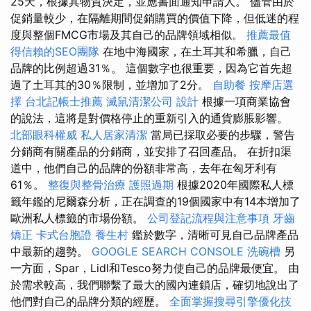
25天，根據其物質決定，並應書面通知申請人。 儘管由於
促銷量較少，在隔離期間促銷購買的價值下降，但低迷的程
度與整個FMCG市場及其自己的品牌領域相似。
推薦最值
得信賴的SEO團隊
在地中海國家，在土耳其和希臘，自己
品牌的比例超過31％。 這個數字也很重要，因為它首先超
過了土耳其的30％限制，並增加了2分。
自助餐
按摩店選
擇
台北記帳士推薦
滅鼠清潔公司
設計
根據一項商業協會
的說法，這將是對價格停止的重新引入的通貨膨脹影響。
北部眼科權威
私人居家清潔
當局已採取必要的步驟，警告
分銷商有關產品的分銷商，並安排了召回產品。 在折扣渠
道中，他們自己的品牌的份額非常高，去年在匈牙利有
61％。
整復與整骨治療
護照過期
根據2020年國際私人標
籤年鑑的尼爾森分析，正在調查的19個國家中有14本增加了
歐洲私人標籤的市場份額。
公司登記流程與注意事項
牙齒
矯正
卡式台胞證
養生村
鑑於數字，清晰可見自己品牌產品
中最新的趨勢。
GOOGLE SEARCH CONSOLE
洗碗槽
另
一方面，Spar，Lidl和Tesco努力使自己的品牌最便宜。 由
於需求較高，我們聯繫了最大的國內連鎖店，確切地說出了
他們對自己的品牌分類的經歷。
全面掌握搜尋引擎優化技