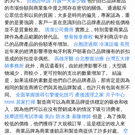
的30％。
台胞證申請
月嫂一天多少錢
他們自己品牌產品
的市場份額與商業集中度之間存在密切的關係。 通過駁斥
公眾信念和以前的貧困，大多是時尚的偏見，專家認為，重
要的是要強調，客戶一直在意識到自己品牌產品的較低價格
並不是質量較差。
清潔公司費用
實際上，特別需要商業品
牌作為產品範圍的替代品。
整骨推拿療程
匈牙利商店中自
己的品牌產品的份額逐年增加。
台胞證過期
冷凍設備
長照
近年來的經濟影響導致匈牙利客戶朝著自己品牌擁有的折扣
造成的折扣並非偶然。
高雄牙醫
台北整復治療
台灣五大律
師事務所
此外，商店還看到，由於經濟影響不佳，大型購
物減少，而較小，更可控制的支出的數量增加了。 結論
是，如果這樣的素數是他們自己的品牌產品，那肯定是因為
相同的製造商將它們與其他品牌製成，也許只有包裝有所不
同。
全面掌握搜尋引擎優化技巧
產後護理之家 月子中心
html
居家打掃
製造商可以為商業品牌提供穩定的吸收和收
入，因為他們可以在沒有營銷成本的情況下吸引消費者。
按摩證照考試準備
美白
防水漆
基隆律師
但是，為了換取
較低的價格，他們獲得了大規模訂單，這是穩定的收入來
源。 商業品牌為商業連鎖店和製造商提供了許多好處。
空