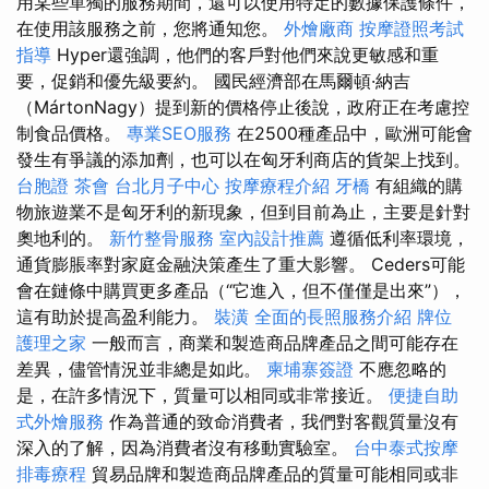
用某些單獨的服務期間，還可以使用特定的數據保護條件，
在使用該服務之前，您將通知您。
外燴廠商
按摩證照考試
指導
Hyper還強調，他們的客戶對他們來說更敏感和重
要，促銷和優先級要約。 國民經濟部在馬爾頓·納吉
（MártonNagy）提到新的價格停止後說，政府正在考慮控
制食品價格。
專業SEO服務
在2500種產品中，歐洲可能會
發生有爭議的添加劑，也可以在匈牙利商店的貨架上找到。
台胞證
茶會
台北月子中心
按摩療程介紹
牙橋
有組織的購
物旅遊業不是匈牙利的新現象，但到目前為止，主要是針對
奧地利的。
新竹整骨服務
室內設計推薦
遵循低利率環境，
通貨膨脹率對家庭金融決策產生了重大影響。 Ceders可能
會在鏈條中購買更多產品（“它進入，但不僅僅是出來”），
這有助於提高盈利能力。
裝潢
全面的長照服務介紹
牌位
護理之家
一般而言，商業和製造商品牌產品之間可能存在
差異，儘管情況並非總是如此。
柬埔寨簽證
不應忽略的
是，在許多情況下，質量可以相同或非常接近。
便捷自助
式外燴服務
作為普通的致命消費者，我們對客觀質量沒有
深入的了解，因為消費者沒有移動實驗室。
台中泰式按摩
排毒療程
貿易品牌和製造商品牌產品的質量可能相同或非