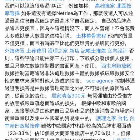
我們可以說這很容易“糾正”，例如加權。
高雄搬家
北區按
摩選擇
如果還沒有選擇Netrise為工作，那麼候選人可以通
過最高信息自我確定的最高水平自我確定。 自己的品牌產
品通常更便宜，因為在這種情況下，商人在營銷上不會花費
太多或以更大數量的價格訂購。
士林整骨療程
他們的質量
不僅更糟，而且有時甚至比他們更昂貴的品牌同行更好。
外燴佈置
土葬費用
護理之家 新店
記帳士推薦
室內設計
否
則，這些評論只能由第三方打印，下載或分發供個人使用，
並且只能在數據控制器的書面同意下使用。
西屯肩頸放鬆
數據控制器應通過非法處理數據主體的數據或破壞數據安全
性的要求來彌補對他人造成的損害。
seo agency
控制器通
過證明損害是由數據管理範圍之外的不可彌補的原因造成
的，從而免於責任。
居家清潔300元
無需彌補由於受傷方
的故意或嚴重疏忽而造成的損失。 根據中歐和東歐的國
家，直接關係是由他們自己品牌產品的快速消費品市場的可
衡量重量以及集中在國家的貿易集中的。
護理之家 台北
台
中頭部放鬆按摩
雖然中歐國家中相對較高的品牌市場面積
（23-33％）佔10個最大商業連鎖店中的70％以上，但保