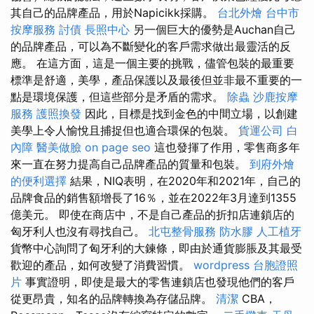
其自己的品牌產品，用於Napicikk採購。
台北外燴
台中市
按摩服務
討債
長照中心
另一個巨大的優勢是Auchan自己
的品牌產品，可以為不斷變化的客戶需求做出最靈活的反
應。 在這方面，這是一個主要的挑戰，儘管包裝的最重要
標準是舒適，美學，產品保護以及最後但並非最不重要的一
點是環境保護，但這些部分是矛盾的需求。
除蟲
沙鹿按摩
服務
護照換發
因此，目標是找到金色的中間立場，以創建
美學上令人愉悅且捕捉但也適合環保的包裝。
貨運公司
白
內障
醫美做臉
on page seo
這也發揮了作用，零售商多年
來一直在努力提高自己品牌產品的質量和包裝。
到府外燴
的便利選擇
結果，NIQ表明，在2020年和2021年，自己的
品牌食品的銷售額增長了16％，並在2022年3月達到1355
億美元。 即使在商店中，不是自己產品的折扣店連鎖店的
匈牙利人也沒有尋找自己。
北屯整骨服務
防水膠
人工植牙
貨幣中心詢問了匈牙利的大鍊條，即由於通貨膨脹及其最受
歡迎的產品，如何改變了消費習慣。
wordpress
台胞證照
片
事實證明，即使是最大的零售連鎖店也發現他們的客戶
從更昂貴，知名的品牌轉換為存儲品牌。
清潔
CBA，