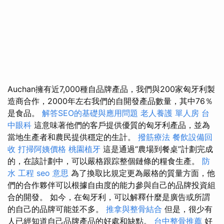
Auchan擁有近7,000種自品牌產品，我們與200家匈牙利製
造商合作，2000年左右我們的自開發產品數量，其中76％
是食品。
解答SEO的基礎與應用問題
老人養護 單人房
台
中眼科
這意味著他們的客戶提供優質的匈牙利產品，並為
當地生產者和農民提供穩定的生計。
撥筋療法
餐飲設備回
收
打掃阿姨價格
桃園植牙
這是通過“農場到餐桌”計劃完成
的，在該計劃中，可以嚴格跟踪整個鏈條的糧食生產。
防
水 工程
seo 意思
為了換取比規定更為嚴格的質量方面，他
們的合作夥伴可以根據自由度的能力參與自己的品牌投資組
合的開發。 如今，在匈牙利，可以解釋什麼是廣告或所謂
的自己的品牌可能並不多。
推拿與整骨結合
但是，很少有
人已經知道自己品牌產品的好處和缺點。
台中整骨推薦
好