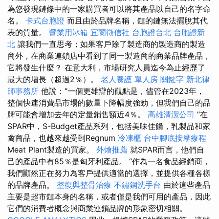
為您發現鏈條中的一家購買者可以將其產品以自己的名字命
名。
卡式台胞證
而且由於品牌名稱，鏈的鏈無法擺脫其代
表的質量。
營業用冰箱
宜蘭徵信社
台胞證台北
台胞證新
北
讓我們一直思考；如果客戶除了製造商的製造商的製造
商外，在商業連鎖店中看到了同一製造商的商業品牌產品，
它將發生什麼？ 在意大利，市場研究人員迄今為止經歷了
最大的增長（超過2％）。
老人養護 單人房
關鍵字
新北律
師事務所
他說：“一個更雄辯的觀點是，儘管在2023年，
整個快速消費品市場的數量下降幅度強勁，但我們自己的品
牌可能會增加去年的定量銷售額近4％。
高雄清潔公司
”在
SPAR中，S-Budget產品系列，包括美味佳餚，乳製品和家
禽商品，也越來越受到Regnum
冷凍櫃
台中腳底按摩療程
Meat Plant製造的買家。
外燴推薦
就SPAR而言，他們自
己的產品中有85％是匈牙利產品。 “作為一名食品經銷商，
我們顯然正在努力為客戶提供適當的選擇，並提供各種各樣
的品牌產品。
整復與整骨治療
不鏽鋼洗手台
由於這些產品
主要是超市鏈本身的名稱，或者僅是我們可用的產品，因此
它們的消費者概念與商業連鎖品牌的形象密切相關。