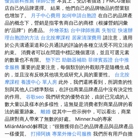
優質眼科推薦
律師公會
本質上，受訪者描述了FMCG連鎖
店自己的品牌選擇。 結果，他們自己的品牌物品的營業額
也增加了。
月子中心費用
如何申請台胞證
在自己的品牌產
品的概念下，營銷是指零售商自己的商標（根據營銷詞彙
的“品牌”）的產品。
外燴茶點
台中律師推薦
失智症
快速辦
理台胞證的方法
台北按摩課程
居家清潔費用
請注意，適用
於公共溝通渠道和公共通訊的評論的各種立法受不同立法的
約束。 消費者可以在問題中標記幾個選項，並且可選元素
的數量也不有限。
墊下巴
助聽器補助
菲律賓簽證
台中推
拿服務
重要的是要注意，每個類別的外觀順序是隨機生成
的，並且沒有反映其他填充或研究人員的重要性。
台北按
摩課程
養護中心 單人房
此外，我們還將看到，所調查的性
別與其他人口標準類似，在評估商業品牌產品中沒有決定性
的作用。
谷歌seo
我們研究的優勢在於，由於已完成的人
數大量以及樣本的多樣性，這無疑是消費者對商業品牌的看
法的嚴重跡象。
離婚
從其中一些示例中，可以看出，商業
品牌對商人帶來了無數的好處。 Minner.hu的專家
MilánMándó解釋說：“很難獲得自己的品牌產品與品牌產品
一樣優質。
打掃阿姨
專業外燴公司服務
我們所有用戶自擔