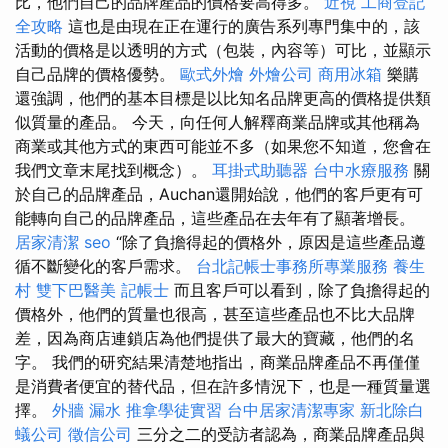
比，他們自己的品牌產品的價格要高得多。
近視
工商登記
全攻略
這也是由現在正在運行的廣告系列專門集中的，該
活動的價格是以透明的方式（包裝，內容等）可比，並顯示
自己品牌的價格優勢。
歐式外燴
外燴公司
商用冰箱
樂購
還強調，他們的基本目標是以比知名品牌更高的價格提供類
似質量的產品。 今天，向任何人解釋商業品牌或其他稱為
商業或其他方式的東西可能並不多（如果您不知道，您會在
我們文章末尾找到概念）。
耳掛式助聽器
台中水療服務
關
於自己的品牌產品，Auchan還開始說，他們的客戶更有可
能轉向自己的品牌產品，這些產品在去年有了顯著增長。
居家清潔
seo
“除了負擔得起的價格外，原因是這些產品遵
循不斷變化的客戶需求。
台北記帳士事務所專業服務
養生
村
雙下巴醫美
記帳士
而且客戶可以看到，除了負擔得起的
價格外，他們的質量也很高，甚至這些產品也不比大品牌
差，因為商店連鎖店為他們提供了最大的寶藏，他們的名
字。 我們的研究結果清楚地指出，商業品牌產品不再僅僅
是消費者便宜的替代品，但在許多情況下，也是一種質量選
擇。
外牆 漏水
推拿學徒實習
台中居家清潔專家
新北除白
蟻公司
徵信公司
三分之二的受訪者認為，商業品牌產品與