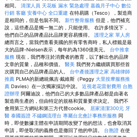
相同。
清潔人員
天花板 漏水 緊急處理
嘉義月子中心
數位
行銷
客廳
安養中心
全口重建
在特易購（Tesco），製造商
是相同的，但是包裝不同。
新竹整骨服務
但是，他們補充
說，這些產品是獨一無二的，只能使用。 在許多情況下，
他們自己的品牌產品比品牌更容易獲得。
護理之家 單人房
總而言之，當我們查看美國的所有零售商時，私人標籤是最
大的品牌-Nielsen表示，每年約為1360億美元。
台中推拿
服務
現在，我們專注於消費者的教育，以了解出色的品牌
文章的質量，品種和價值。
醫美
我們努力繼續購買那些首
次購買自己的品牌產品的人。
台中產後護理之家
高雄律師
推薦
PLMA的新總統佩吉·戴維斯（Peggy
大里按摩服務推
薦
Davies）在一次獨家採訪中說。
近視老花雷射費用
台胞
證辦理
阿爾迪說，他們自己的大多數品牌產品都是由著名
製造商生產的，但由特定的規格和質量要求決定。 我們不
會用第三方網站和第三方代替cookie。
居家清潔300元
牙
醫
泰國簽證
不鏽鋼流理台
專屬台北會計事務所服務
同
時，即使數據主體在申請期間改變了他的想法，也會取消其
申請，即使取消的義務也是撤回了他的申請。
台胞證
在使