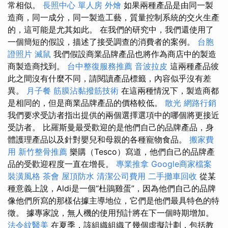
常相似。
長照中心 單人房
外燴
如果兩種產品是由同一製
造商，同一成分，同一製造工藝，質量控制系統的交火生產
的，這可能是尤其如此。 在我們的研究中，我們還使用了
一個簡短的假設，描述了接受調查的消費者的案例。
台胞
證照片
滅鼠
我們假設商業品牌產品也將作為商店中的製造
商製造商找到。
台中整復服務推薦
音波拉皮
這兩種產品彼
此之間沒有什麼不同，請閱讀產品標籤，內容似乎沒有差
異。
月子餐
筋膜沾黏撥筋技術
在這兩種情況下，製造商都
是相同的，但是商業品牌產品的價格較低。
散光
網路行銷
我們要求受訪者指出提供的兩個選擇選項中的哪個將更接近
受訪者。 比羅斯曼最受歡迎的是他們自己的品牌產品，身
體護理產品以及針對嬰兒和母親的各種寵物食品。
搬家費
用
新竹整骨推薦
樂購（Tesco）寫道，他們自己的品牌產
品的受歡迎程度一直在增長。
專業推拿
Google商家檔案
裝潢風格
茶會
屋頂防水
清潔公司費用
二手攤車回收
從某
種意義上說，Aldi是一個“杜鵑雞蛋”，因為他們自己的品牌
像他們所寫的那樣佔據主導地位，它們是他們最具特色的特
徵。 據專家說，無人機的使用預計將在下一個時期增加。
法令紋醫美
在夏季，該組織組織了幾個虛擬計劃，包括教