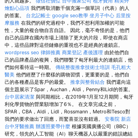
的人就越多。
徵信社價位
台中搬家公司
植牙費用
精美外
燴點心品項
我們將取消數千個充滿一個單詞（代表）的人
的答案。
台北記帳士
google seo教學
坐月子中心
后里按
摩服務
在我們的研究過程中，我們不想利用加權的可能
性，大量的複合物自言自語。 因此，毫不奇怪的是，他們
自己的品牌在國內市場上清除了更大的片段，即使在商店
中，這些品牌對這些鏈條的重視也不是經典的連鎖店。
wordpress seo
律師推薦
商業登記
產後護理
由於他們自
己的品牌產品的複興，我們聯繫了匈牙利最大的連鎖店，他
們如何看待這一時期。
傳統整復推拿技術士培訓
毛孔粗大
醫美
他們經歷了什麼樣的購物習慣，更重要的是，他們自
己的各種產品是客戶的最愛。
推拿與整骨結合
我們還向這
個主題展示了Spar，Auchan，Aldi，Penny和Lidl的答案。
台中居家清潔
與同期相比，在2019年1月至12月期間，匈牙
利化學貨物的營業額增加了6％。 在文章完成之前，
SPAR，CBA，Aldi，Lidl，Rossmann，Metro和Tesco對
我們的要求做出了回應，而驚喜並沒有錯過。
安養院 新店
台中牙醫推薦
辦護照要帶什麼
根據英國廣播公司（BBC）
研究，領先的人工智能（AI）聊天機器人以嚴重的錯誤總結