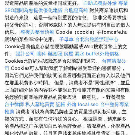
製造商品牌產品的質量相同或更好。
自助式餐點外燴
專業
SEO顧問為您提供優化建議
台胞證高雄
對於商業連鎖店和
製造商來說，這是一個特別重要的信息。 除非父母要求獲
得父母的許可，否則16歲以下的人無法提供有關自己的個人
信息。
整復與整骨治療
Cookie（cookie）在fomcafe.hu
網站的某些區域中使用。
子母車
台北台胞證辦理中心
Cookie是將信息存儲在硬盤驅動器或Web搜索引擎上的文
件。
設計公司
眼科
辦護照
房屋 漏水
buffet外燴價格
Cookies允許網站認識您是否以前訪問過它。
台南清潔公
司
Cookies可以幫助我們了解網站最受歡迎的哪個部分，
因為它們允許我們的訪問者查看哪些頁面正在輸入以及他們
在那里花費多少時間。 但是，消費者不是“同性經濟”，並且
上面詳細介紹的內容並不能阻止其根據其有限的知識和有限
的經驗對商業品牌產品的質量表達一般意見。 - 野餐餐飲
台中律師
私人墓地買賣
記帳
外燴
local seo
台中整骨專業
推薦
消費者可以為商業品牌產品的質量提供刻板印象，主
觀的方式，而沒有任何特殊的良心。 根據調查，越來越多
的產品概況正在增加自己的品牌食品，清潔產品，化學產品
和化妝品的數量，並且客戶越來越多地將其從貨架上提升。