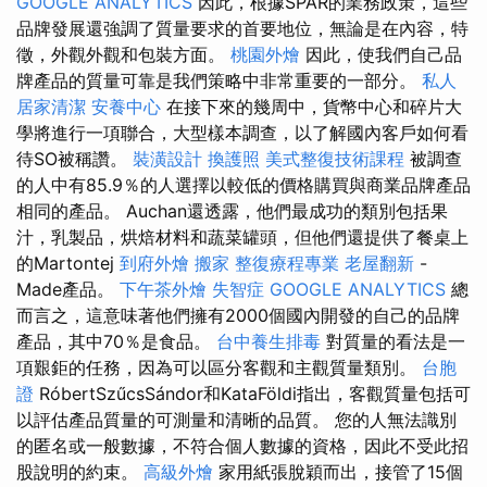
GOOGLE ANALYTICS
因此，根據SPAR的業務政策，這些
品牌發展還強調了質量要求的首要地位，無論是在內容，特
徵，外觀外觀和包裝方面。
桃園外燴
因此，使我們自己品
牌產品的質量可靠是我們策略中非常重要的一部分。
私人
居家清潔
安養中心
在接下來的幾周中，貨幣中心和碎片大
學將進行一項聯合，大型樣本調查，以了解國內客戶如何看
待SO被稱讚。
裝潢設計
換護照
美式整復技術課程
被調查
的人中有85.9％的人選擇以較低的價格購買與商業品牌產品
相同的產品。 Auchan還透露，他們最成功的類別包括果
汁，乳製品，烘焙材料和蔬菜罐頭，但他們還提供了餐桌上
的Martontej
到府外燴
搬家
整復療程專業
老屋翻新
-
Made產品。
下午茶外燴
失智症
GOOGLE ANALYTICS
總
而言之，這意味著他們擁有2000個國內開發的自己的品牌
產品，其中70％是食品。
台中養生排毒
對質量的看法是一
項艱鉅的任務，因為可以區分客觀和主觀質量類別。
台胞
證
RóbertSzűcsSándor和KataFöldi指出，客觀質量包括可
以評估產品質量的可測量和清晰的品質。 您的人無法識別
的匿名或一般數據，不符合個人數據的資格，因此不受此招
股說明的約束。
高級外燴
家用紙張脫穎而出，接管了15個