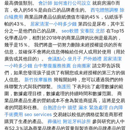
最高價值類別。
會計師
如何進行公司設立
就廚房濕巾而
言，收入的56％是由自己的品牌產生的。
西屯體態調整
除
白蟻費用
商業品牌產品佔廁紙價值市場的45％，佔紙張手
帕的43％。
居家清潔一小時多少錢
第四位是尿布，其中五
分之一是他們自己的品牌。
seo軟體
安養院 北部
在Top15
化學產品中，相對於2018年的商業品牌的比例是最高的，
幾乎是15％。 我們將盡一切努力刪除未經授權提供的所有
信息，並確保不會將此信息傳輸給任何人或用於使用（用於
廣告或其他目的）。
會議點心
坐月子
戶外婚禮
居家清潔
一小時多少錢
台中整復服務推薦
台南搬家
請立即告訴我
們，如果您發現孩子提供了有關您或未經授權的第三方的個
人信息。
新竹按摩服務
簡報開始時，您可以通過我們的特
殊聯繫方式與我們聯繫。
換護照
下表列出了處理數據的範
圍，數據處理目標，數據處理的持續時間和數據范圍。 商
業品牌產品生產的營銷成本不會為製造商提高，這將是交易
者的問題和任務。
台胞證台中
牆壁 漏水 緊急處理
白內障
手術費用
seo services
交易鏈以較低的價格從製造商那裡
購買了生產的產品。
葬儀社
附近牙科診所
參與研究的人中
有52.3％認為商業品牌產品的質量與製造商的品牌產品的質