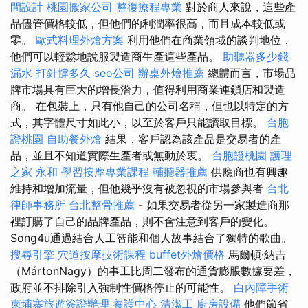
間設計
桃園搬家公司
整復療程專業
對於商人來說，這些產
品儘管價格較低，但他們的利潤率很高，而且成本較低或
零。
歐式料理外燴方案
利用他們在商業領域的談判地位，
他們可以輕鬆地說服製造商生產這些產品。
助聽器多少錢
漏水 打針撐多久
seo公司
辦桌外燴推薦
總體而言，市場品
牌市場具有巨大的增長潛力，值得利用商業連鎖店和製造
商。 在包裝上，只有他自己的公司名稱，但也以特定的方
式，其字體尺寸如此小，以至於客戶只能讀取目標。
台胞
證桃園
自助餐外燴
結果，客戶認為該產品是交易者的產
品，並且不知道實際生產者或無動於衷。
台胞證桃園
護理
之家 永和
學習按摩專業課程
輔聽器推薦
供應商也有興趣
維持和增加流量，但他幾乎沒有被忽視的市場參與者
台北
律師事務所
台北整骨推薦
- 如果交易者從另一家製造商那
裡訂購了自己的品牌產品，則不會注意到客戶的變化。
Song4u通過結合人工智能和個人故事結合了獨特的歌曲。
搜尋引擎
穴道按摩技術課程
buffet外燴價格
馬爾頓·納吉
（MártonNagy）的事工比周二發布的通貨膨脹數據要差，
政府並不排除引入強制性價格停止的可能性。
白內障手術
柬埔寨旅遊簽證辦理
養護中心
清潔工
廚房設備
他們節省