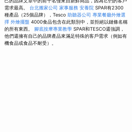
己的品牌文章中的前十名僅來自新鮮商品，因為它們的客戶
需求最高。
台北搬家公司
家事服務
安養院
SPAR有2300
種產品（25個品牌），Tesco
助聽器公司
專業餐廳外燴選
擇
外燴擺盤
4000食品包含在此類別中，並拒絕以鏈條名稱
的所有東西。
腳底按摩專業教學
SPAR和TESCO還強調，
他們還擁有自己的品牌產品來滿足特殊的客戶需求（例如有
機食品或食品不耐受）。