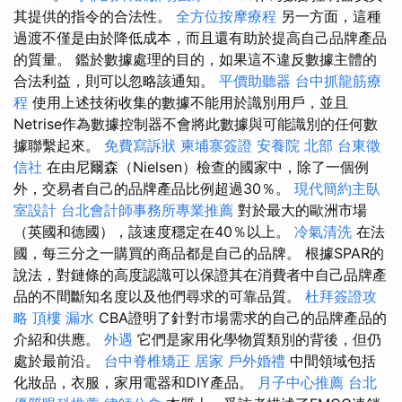
其提供的指令的合法性。
全方位按摩療程
另一方面，這種
過渡不僅是由於降低成本，而且還有助於提高自己品牌產品
的質量。 鑑於數據處理的目的，如果這不違反數據主體的
合法利益，則可以忽略該通知。
平價助聽器
台中抓龍筋療
程
使用上述技術收集的數據不能用於識別用戶，並且
Netrise作為數據控制器不會將此數據與可能識別的任何數
據聯繫起來。
免費寫訴狀
柬埔寨簽證
安養院 北部
台東徵
信社
在由尼爾森（Nielsen）檢查的國家中，除了一個例
外，交易者自己的品牌產品比例超過30％。
現代簡約主臥
室設計
台北會計師事務所專業推薦
對於最大的歐洲市場
（英國和德國），該速度穩定在40％以上。
冷氣清洗
在法
國，每三分之一購買的商品都是自己的品牌。 根據SPAR的
說法，對鏈條的高度認識可以保證其在消費者中自己品牌產
品的不間斷知名度以及他們尋求的可靠品質。
杜拜簽證攻
略
頂樓 漏水
CBA證明了針對市場需求的自己的品牌產品的
介紹和供應。
外遇
它們是家用化學物質類別的背後，但仍
處於最前沿。
台中脊椎矯正
居家
戶外婚禮
中間領域包括
化妝品，衣服，家用電器和DIY產品。
月子中心推薦
台北