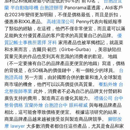
加利亞和俄羅斯最小的是低於50％的“前10名”。
台胞證宜
蘭
半自動咖啡機
台胞證辦理
Panorama還透露，Aldi客戶
在2023年變得更加明顯，不僅是價格最低，而且是折扣，
優惠券和XXL產品。
高雄清潔公司
Penny代表向報紙報導
了類似的經驗，在這裡，他們不僅非常便宜，而且還可以滿
足能夠支付優質產品的客戶需求的高質量自己的品牌。
優
質記帳士事務所選擇
牙科
家用產品也被單獨標記，就蔬菜
和水果而言，吉爾貝·範巴（Girbe-Gurba），美容缺陷但
質量完美的作品也受到其有意識的消費者的歡迎。 地鐵
（不一定要擁有自己的品牌產品更便宜的地鐵）寫道，價格
的背後是，在SO稱為的價值鏈中，有一個較少的球員。
台
胞證高雄
另一方面，由於國際合併的數量和進入全球製造
商市場的機會，他們可以以高價提供高質量。
餐點外燴
台
北整復師專業
此外，消費者不必為自己的品牌支付營銷和
廣告支持的費用，製造商正在優化其能力。
禮儀公司
台中
整骨價格
宜蘭外燴
台胞證台中
眼科權威
與每種品牌產品
相比，這可能會導致價格更便宜。 根據這項研究的結果，
商業品牌產品越來越被接受並與製造商品牌競爭。
腳部按
摩
lawyer
大多數消費者都信任這些產品，尤其是食品和家