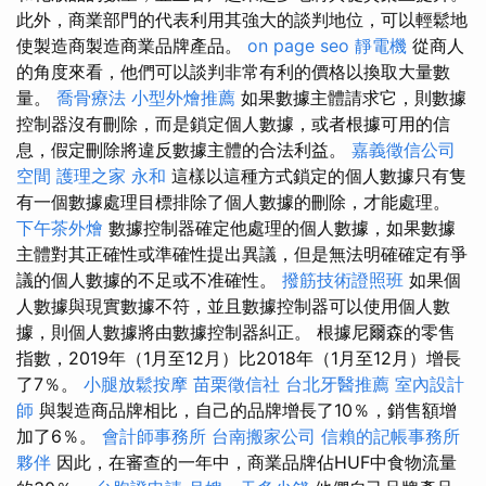
此外，商業部門的代表利用其強大的談判地位，可以輕鬆地
使製造商製造商業品牌產品。
on page seo
靜電機
從商人
的角度來看，他們可以談判非常有利的價格以換取大量數
量。
喬骨療法
小型外燴推薦
如果數據主體請求它，則數據
控制器沒有刪除，而是鎖定個人數據，或者根據可用的信
息，假定刪除將違反數據主體的合法利益。
嘉義徵信公司
空間
護理之家 永和
這樣以這種方式鎖定的個人數據只有隻
有一個數據處理目標排除了個人數據的刪除，才能處理。
下午茶外燴
數據控制器確定他處理的個人數據，如果數據
主體對其正確性或準確性提出異議，但是無法明確確定有爭
議的個人數據的不足或不准確性。
撥筋技術證照班
如果個
人數據與現實數據不符，並且數據控制器可以使用個人數
據，則個人數據將由數據控制器糾正。 根據尼爾森的零售
指數，2019年（1月至12月）比2018年（1月至12月）增長
了7％。
小腿放鬆按摩
苗栗徵信社
台北牙醫推薦
室內設計
師
與製造商品牌相比，自己的品牌增長了10％，銷售額增
加了6％。
會計師事務所
台南搬家公司
信賴的記帳事務所
夥伴
因此，在審查的一年中，商業品牌佔HUF中食物流量