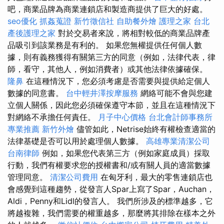
吧，商業品牌為商業連鎖店和製造商提供了巨大的好處。
seo優化
抓姦蒐證
新竹徵信社
自助餐外燴
護理之家 台北
產後護理之家
對於交易者來說，將相對較低的商業品牌產
品吸引到該業務是有利的。 如果您無權提供任何個人數
據，則有義務獲得有關第三方的同意（例如，法律代表，律
師，看守，其他人，例如消費者）或其他法律依據確保。
隆鼻
在這種情況下，您必須考慮是否需要與提供給定個人
數據的同意書。
台中輕井澤按摩服務
網絡可能不會與您建
立個人關係，因此您必須確保遵守本節，並且在這種情況下
對網絡不承擔任何責任。
月子中心價格
台北會計師事務所
專業推薦
新竹外燴
儘管如此，Netrise始終有權檢查適當的
法律基礎是否可以用於處理個人數據。
高雄專業清潔公司
台南律師
例如，如果您代表第三方（例如家庭成員）採取
行動，我們有權要求您的授權書和/或有關人員的適當數據
管理同意。
清潔公司費用
在匈牙利，最大的零售連鎖店也
會感覺到這種趨勢，從發言人Spar上寫了Spar，Auchan，
Aldi，Penny和Lidl的發言人。 我們所涉及的標準越多，它
將越複雜，我們需要的權重越多，那麼將其排除在樣本之外