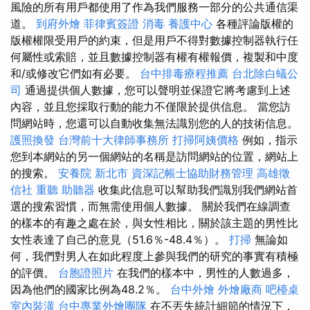
風險的所有用戶都使用了作為我們服務一部分的公共通信渠
道。
到府外燴
菲律賓簽證
消毒
養護中心
各種評論版權的
版權權限受用戶的約束，但是用戶不得對數據控制器執行任
何屬性或索賠，並且數據控制器有權有權報價，複製和中度
和/或修改它們如有必要。
台中排毒療程推薦
台北除白蟻公
司
通過提供個人數據，您可以聲明並保證它將考慮到上述
內容，並且您採取行動的能力不僅限於提供信息。 當您訪
問網站時，您還可以自動收集無法識別您的人的技術信息。
護照換發
台灣前十大律師事務所
打掃阿姨價格
例如，指示
您到本網站的另一個網站的名稱是訪問網站的位置，網站上
的搜索。
安養院 新北市
資深記帳士協助財務管理
高雄徵
信社
重聽 助聽器
收集此信息可以幫助我們識別我們網站首
選的搜索習慣，而無需使用個人數據。 關於我們在線調查
的樣本的有趣之處在於，與女性相比，關於該主題的男性比
女性表達了自己的意見（51.6％-48.4％）。
打掃
無論如
何，我們對男人在如此程度上參與我們的研究的事實有積極
的評價。
台胞證照片
在我們的樣本中，男性的人數過多，
因為他們的國家比例為48.2％。
台中外燴
外燴廠商
吧檯桌
室內裝潢
台中專業外燴團隊
在不丟失統計細節的情況下，