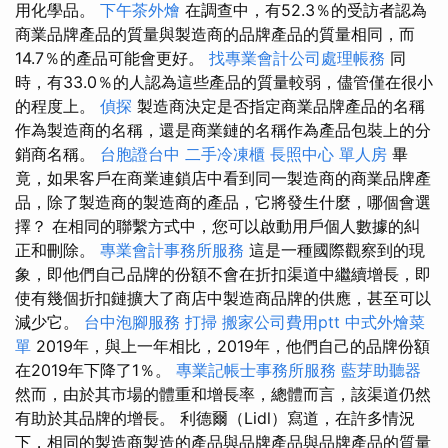
用化學品。
下午茶外燴
在調查中，有52.3％的受訪者認為
商業品牌產品的質量與製造商的品牌產品的質量相同，而
14.7％的產品可能會更好。
找專業會計公司處理帳務
同
時，有33.0％的人認為這些產品的質量較弱，儘管僅在很小
的程度上。
偵探
製造商決定是否指定商業品牌產品的名稱
作為製造商的名稱，還是商業鏈的名稱作為產品包裝上的分
銷商名稱。
台胞證台中
二手冷凍櫃
長照中心 單人房
畢
竟，如果客戶在商業連鎖店中看到同一製造商的商業品牌產
品，除了製造商的製造商的產品，它將發生什麼，哪個會選
擇？ 在相同的聯繫方式中，您可以啟動用戶個人數據的糾
正和刪除。
專業會計事務所服務
這是一種國際觀察到的現
象，即他們自己品牌的份額不會在折扣渠道中繼續增長，即
使有幾個折扣鏈擴大了商店中製造商品牌的供應，甚至可以
減少它。
台中泡腳服務
打掃
搬家公司費用ptt
中式外燴菜
單
2019年，與上一年相比，2019年，他們自己的品牌份額
在2019年下降了1％。
專業記帳士事務所服務
藍芽助聽器
然而，由於其市場的體重和增長率，總體而言，該渠道仍然
有助於其品牌的增長。 利德爾（Lidl）寫道，在許多情況
下，相同的製造商製造的產品與品牌產品與品牌產品的質量