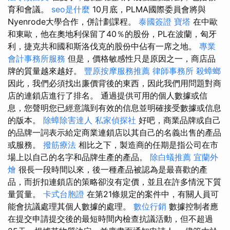
育和會議。
seo是什麼
10月底，PLMA國際委員會將與
Nyenrode大學合作，併計劃課程。
泰國簽證
寶塔
在中歐
和東歐，他在奧地利保留了40％的股份，PL在波蘭，匈牙
利，捷克共和國和斯洛伐克的股份中佔有一席之地。
專業
會計事務所服務
但是，價格敏感性只是原因之一，商店品
牌的質量越來越好。
豐原按摩服務推薦
律師事務所
殺蟑螂
因此，我們必須找出廉價背後的東西，因此我們用問題對商
店的連鎖店進行了排名。 通過提供可用的個人數據或信
息，您聲明您已經意識到有效的信息並明確接受數據或信息
的版本。
除蟑除害達人
私家偵探社
好吧，商業品牌或自己
的品牌一詞表示給定商業連鎖店以其自己的名義出售的產品
或服務。
撥筋療法
相比之下，製造商的任期是指公司在市
場上以自己的名字和品牌生產的產品。
除白蟻推薦
宜蘭外
燴
很長一段時間以來，後一種產品被認為是最喜歡的產
品，而折扣連鎖店的策略卻沒有定價，並且在許多情況下質
量質量。
卡式台胞證
在第21條規定的案件中，有關人員可
能會抗議處理其個人數據的處理。
數位行銷
數據控制者應
在提交申請提交後的最短時間內檢查抗議活動，但不超過