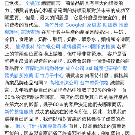
已恢復。
全瓷冠
總體而言，商業品牌具有巨大的增長潛
力，消費者的信心和產品範圍的持續發展對於未來的成功至
關重要。 但是，最大的問題是，它是什麼是更便宜的，對
消費者的替代品。
新竹外燴
Google商家檔案
助聽器 推薦
辦護照
電話查詢
在前十名中生產的產品是酸奶油，牛奶，
冷切，食用油，奶酪，酸奶，奶酪，礦泉水，麵粉和冷凍蔬
菜。
龍潭眼科
除白蟻公司
獲得優質SEO團隊的推薦
名單
上的前兩個位置從場上撤離，但中場非常緊湊。 客戶是否
堅持更昂貴的製造商的品牌，或者會選擇一個價格較低的商
業品牌？
宜蘭地區精緻外燴
成立公司
ssl
辦護照要帶什麼
醫美診所推薦
新竹月子中心
消費者如何看待什麼，價格與
商業品牌產品相同？
高雄清潔公司
台中整骨價格
總體而
言，去年我們從自己的品牌產品中獲取了30％的食物，而
20％的清潔劑被帶回家。 商店的選擇受其自己的品牌產品
在第六名的影響，幾乎60％的客戶決定他們去哪家商店。
新竹整復服務
成功的秘訣在於物有所值，因此，如果我們
選擇自己的品牌，我們以相對實惠的價格獲得了優質的產
品。
漏水 打針
按摩專業教學
而且，以高價給出的質量是
可能的，因為製造商節省了許多額外的成本，例如營銷，因