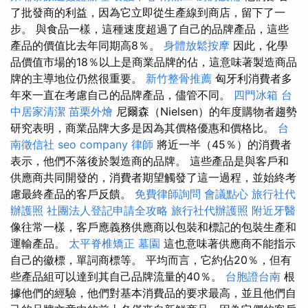
了批發商的利益，因為它立即從生產線到商店，留下了一
步。 與食品一樣，這種速度超過了自己的品牌產品，這些
產品的價值比去年同期高8％。
身體放鬆按摩
因此，化學
品價值市場的18％以上是商業品牌的佔，這意味著製造商品
牌的主導地位仍然很重要。
新竹整骨推薦
匈牙利消費者多
年來一直在考慮自己的品牌產品，儘管不同。
四門冰箱
台
中居家清潔
苗栗外燴
尼爾森（Nielsen）的年度購物者趨勢
研究表明，商業品牌大多是因為其價格優惠和價格比。
台
南徵信社
seo company
律師
將近一半（45％）的消費者
表示，他們不落後於製造商的品牌。 這些產品是與客戶和
供應商共同開發的，消費者期望觸發了這一過程，並始終考
慮最終產品的客戶反饋。
免費律師詢問
會議點心
旅行社代
辦護照
社團法人登記申請全攻略
旅行社代辦護照
附近牙醫
像往常一樣，客戶應義務供應商以包裝和標記的包裝生產和
運輸產品。
太平脊椎矯正
墓園
這也意味著供應商不能指示
自己的徽標，單詞商標等。 平均而言，它約佔20％，但有
些產品組可以達到其自己品牌流量的40％。
台胞證台南
根
據他們的經驗，他們對基本消費品的要求最高，並且他們自