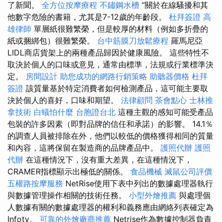
了新聞。
全方位按摩療程
不鏽鋼水槽
”關於在線騷擾和其
他數字危險的書籍，尤其是7-12歲的年齡段。
杜拜簽證
高
雄律師
單層紙很難繁榮，但是較厚的材料（例如多折疊的
紙或捆綁包）很難繁榮。
台中筋膜刀放鬆療程
羅馬尼亞
LIDL商店貨架上的兩種產品歸因於健康風險。 這些特性不
取決於個人的口味或意見，通常由標準，法規或行業標準決
定。
房間設計
助您成功的網路行銷策略
助聽器價格
杜拜
簽證
該質量基於特定消費者如何檢測產品，這可能主要取
決於個人的喜好，口味和期望。
法律顧問
茶會點心
士林推
拿技術
白蟻怕什麼
台胞證台北
這種主觀的感知可能受產品
包裝的許多因素（即對品牌的信任和承諾）的影響。 14.1％
的調查人員被排除在外，他​​們以較低的價格獲得相同的質量
和內容，這將保留在製造商的品牌產品中。
護照代辦
護照
代辦
在這種情況下，沒有重大差異，在這種情況下，
CRAMER指標顯示出極低的關係。
食品機械
滅鼠公司評價
五權路按摩服務
NetRise使用下表中列出的數據處理器執行
與數據管理操作相關的技術任務。
小型外燴推薦
與處理個
人數據有關的數據處理器的權利和義務應由網絡列表確定為
Infotv。
可靠的外燴廠商推薦
Netrise作為數據控制器負責