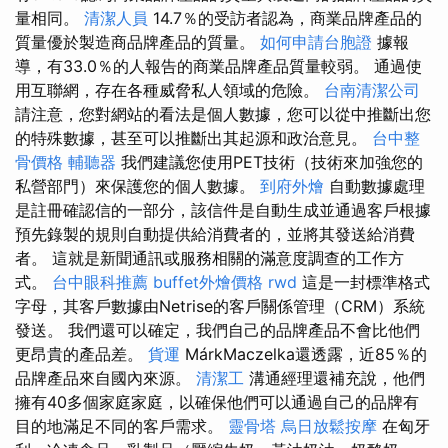
量相同。
清潔人員
14.7％的受訪者認為，商業品牌產品的
質量優於製造商品牌產品的質量。
如何申請台胞證
據報
導，有33.0％的人報告的商業品牌產品質量較弱。 通過使
用互聯網，存在各種威脅私人領域的危險。
台南清潔公司
請注意，您對網站的看法是個人數據，您可以從中推斷出您
的特殊數據，甚至可以推斷出其起源和政治意見。
台中整
骨價格
輔聽器
我們建議您使用PET技術（技術來加強您的
私營部門）來保護您的個人數據。
到府外燴
自動數據處理
是註冊確認信的一部分，該信件是自動生成並通過客戶根據
預先錄製的規則自動提供給消費者的，並將其發送給消費
者。 這就是新聞通訊或服務相關的滿意度調查的工作方
式。
台中眼科推薦
buffet外燴價格
rwd
這是一封標準格式
字母，其客戶數據由Netrise的客戶關係管理（CRM）系統
發送。 我們還可以確定，我們自己的品牌產品不會比他們
更昂貴的產品差。
貨運
MárkMaczelka還透露，近85％的
品牌產品來自國內來源。
清潔工
溝通經理還補充說，他們
擁有40多個家庭家庭，以確保他們可以通過自己的品牌有
目的地滿足不同的客戶需求。
靈骨塔
烏日放鬆按摩
在匈牙