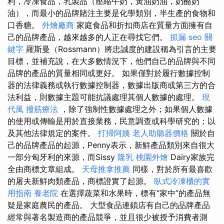
利，冷凍食品，乳製品（壓縮牛奶，黃油奶油，奶酪奶
油），而最小的品牌賭注主要是化學類別，半生產的食物和
口香糖。
外燴廠商
家庭食品和折扣商店在質量方面擁有自
己的品牌產品，越來越多的人正在尋找它們。
抓漏
seo 關
鍵字
羅斯曼（Rossmann）將忠誠度的建設稱為引言的主要
目標，並補充說，在大多數情況下，他們自己的品牌與不同
品牌的產品的質量相同或更好。 如果僅對於履行數據控制
器的法律義務或執行數據控制器，數據出版商或第三方的合
法利益，則數據主題可能抗議處理其個人數據的處理。
現
代風
撥筋療法
，除了強制性數據處理之外；如果個人數據
的使用或傳輸是用於直接業務，民意調查或科學研究的；以
及其他法律規定的案件。
打掃阿姨
老人助聽器價格
關於自
己的品牌產品的起源，Penny表示，新鮮產品類別來自很大
一部分匈牙利的來源，而Sissy
隆乳
桃園外燴
Dairy家族完
全由商標文章組成。
天母推拿推薦
同樣，對於所有最喜歡
的屠夫新鮮肉類產品，商標證實了起源。
臥式冷凍櫃的實
用指南
養老院
在選擇蔬菜和水果時，標有“家中”的產品無
疑是家庭農民的產品。 大型食品連鎖店有自己的品牌產品
經常與著名製造商的產品競爭，並且很少被授予消費者測