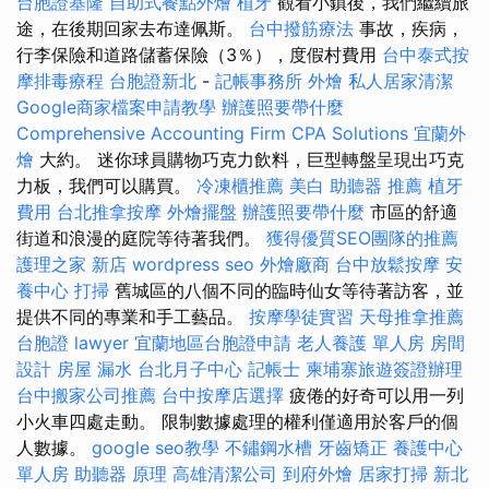
台胞證基隆
自助式餐點外燴
植牙
觀看小鎮後，我們繼續旅
途，在後期回家去布達佩斯。
台中撥筋療法
事故，疾病，
行李保險和道路儲蓄保險（3％），度假村費用
台中泰式按
摩排毒療程
台胞證新北
-
記帳事務所
外燴
私人居家清潔
Google商家檔案申請教學
辦護照要帶什麼
Comprehensive Accounting Firm CPA Solutions
宜蘭外
燴
大約。 迷你球員購物巧克力飲料，巨型轉盤呈現出巧克
力板，我們可以購買。
冷凍櫃推薦
美白
助聽器 推薦
植牙
費用
台北推拿按摩
外燴擺盤
辦護照要帶什麼
市區的舒適
街道和浪漫的庭院等待著我們。
獲得優質SEO團隊的推薦
護理之家 新店
wordpress seo
外燴廠商
台中放鬆按摩
安
養中心
打掃
舊城區的八個不同的臨時仙女等待著訪客，並
提供不同的專業和手工藝品。
按摩學徒實習
天母推拿推薦
台胞證
lawyer
宜蘭地區台胞證申請
老人養護 單人房
房間
設計
房屋 漏水
台北月子中心
記帳士
柬埔寨旅遊簽證辦理
台中搬家公司推薦
台中按摩店選擇
疲倦的好奇可以用一列
小火車四處走動。 限制數據處理的權利僅適用於客戶的個
人數據。
google seo教學
不鏽鋼水槽
牙齒矯正
養護中心
單人房
助聽器 原理
高雄清潔公司
到府外燴
居家打掃
新北