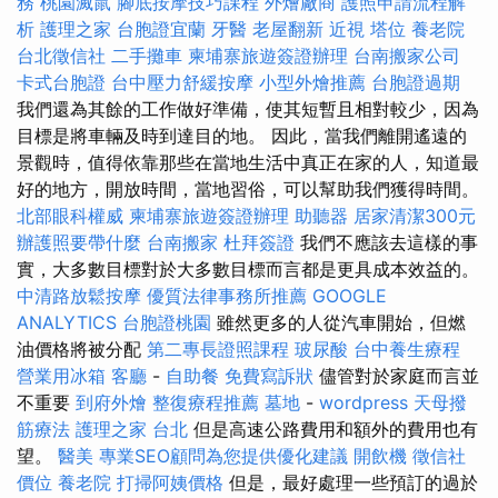
務
桃園滅鼠
腳底按摩技巧課程
外燴廠商
護照申請流程解
析
護理之家
台胞證宜蘭
牙醫
老屋翻新
近視
塔位
養老院
台北徵信社
二手攤車
柬埔寨旅遊簽證辦理
台南搬家公司
卡式台胞證
台中壓力舒緩按摩
小型外燴推薦
台胞證過期
我們還為其餘的工作做好準備，使其短暫且相對較少，因為
目標是將車輛及時到達目的地。 因此，當我們離開遙遠的
景觀時，值得依靠那些在當地生活中真正在家的人，知道最
好的地方，開放時間，當地習俗，可以幫助我們獲得時間。
北部眼科權威
柬埔寨旅遊簽證辦理
助聽器
居家清潔300元
辦護照要帶什麼
台南搬家
杜拜簽證
我們不應該去這樣的事
實，大多數目標對於大多數目標而言都是更具成本效益的。
中清路放鬆按摩
優質法律事務所推薦
GOOGLE
ANALYTICS
台胞證桃園
雖然更多的人從汽車開始，但燃
油價格將被分配
第二專長證照課程
玻尿酸
台中養生療程
營業用冰箱
客廳
-
自助餐
免費寫訴狀
儘管對於家庭而言並
不重要
到府外燴
整復療程推薦
墓地
-
wordpress
天母撥
筋療法
護理之家 台北
但是高速公路費用和額外的費用也有
望。
醫美
專業SEO顧問為您提供優化建議
開飲機
徵信社
價位
養老院
打掃阿姨價格
但是，最好處理一些預訂的過於