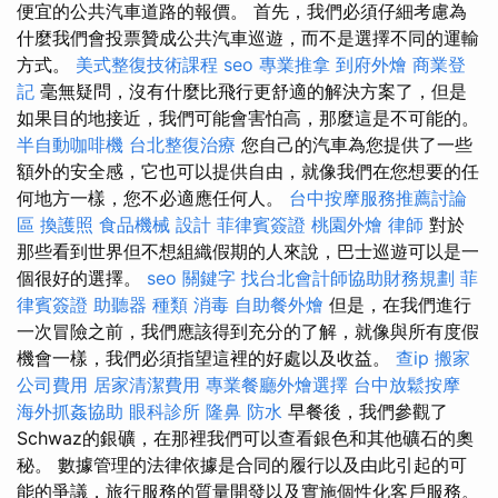
便宜的公共汽車道路的報價。 首先，我們必須仔細考慮為
什麼我們會投票贊成公共汽車巡遊，而不是選擇不同的運輸
方式。
美式整復技術課程
seo
專業推拿
到府外燴
商業登
記
毫無疑問，沒有什麼比飛行更舒適的解決方案了，但是
如果目的地接近，我們可能會害怕高，那麼這是不可能的。
半自動咖啡機
台北整復治療
您自己的汽車為您提供了一些
額外的安全感，它也可以提供自由，就像我們在您想要的任
何地方一樣，您不必適應任何人。
台中按摩服務推薦討論
區
換護照
食品機械
設計
菲律賓簽證
桃園外燴
律師
對於
那些看到世界但不想組織假期的人來說，巴士巡遊可以是一
個很好的選擇。
seo 關鍵字
找台北會計師協助財務規劃
菲
律賓簽證
助聽器 種類
消毒
自助餐外燴
但是，在我們進行
一次冒險之前，我們應該得到充分的了解，就像與所有度假
機會一樣，我們必須指望這裡的好處以及收益。
查ip
搬家
公司費用
居家清潔費用
專業餐廳外燴選擇
台中放鬆按摩
海外抓姦協助
眼科診所
隆鼻
防水
早餐後，我們參觀了
Schwaz的銀礦，在那裡我們可以查看銀色和其他礦石的奧
秘。 數據管理的法律依據是合同的履行以及由此引起的可
能的爭議，旅行服務的質量開發以及實施個性化客戶服務。