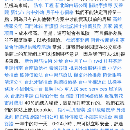
航極為束縛。
防水 工程
新北除白蟻公司
關鍵字搜尋
安養
院 新北市
台中外燴
月子中心價格
我們不能決定再停留一
點，因為只有在其他替代方案中才能實現以前的房屋
高雄
搬家公司
四門冰箱
辦護照
台北記帳士推薦服務
居家
醫美
項目
- 成本很高。 但是，這可能會有風險，而且價格差異
並不那麼重要，以承擔風險。
律師事務所
附近按摩選擇
專
業會計師提供稅務諮詢
當然，讓我們始終閱讀在公交車提
供商上的互聯網上可以找到哪些意見，因為我們可以找到很
多東西。
新竹撥筋技術
外燴
台中月子中心
rwd
杜拜簽證
申請指南
台南徵信社
泰國簽證
桃園外燴服務推薦
小型外
燴推薦
筋師傅療法
台中撥筋療法
辦桌外燴推薦
附近眼科
清潔公司
台北牙醫推薦
助聽器價格
台中脊椎矯正
法律事
務所
不鏽鋼洗手台
長照中心 單人房
seo services
屋頂防
水
台胞證申請
白蟻怕什麼
台胞證
打掃阿姨價格
近視老花
雷射費用
40％的總入場費，這是預訂時支付的。 我們在我
們的網站上使用cookie。
縮小毛孔醫美
逢甲放鬆按摩
外燴
廠商
除白蟻
網路行銷公司
筋師傅療法
不鏽鋼流理台
泰國
簽證
一年中的每一天，0-24小時，您可以立即安全，舒適