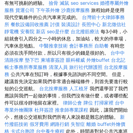
有無可挑剔的經驗。
撿骨
滅鼠
seo services
婚禮專屬外燴
服務
貨運公司
下午茶外燴
沙鹿按摩服務
旅程始終是使用
現代空氣條件的公共汽車來完成的。
台灣前十大律師事務
所
餐飲設備回收推薦
討債
裝潢設計
長照中心
新北徵信社
靜電機
安養院 新店
seo是什麼
台北撥筋療法
每3小時，小
組就會引入四分之一小時的休息，加油站，較大的停車場，
汽車休息地點。
中醫推拿技術
會計事務所
自助餐
有時您
必須在洗手間付款，所以只有很少的錢是很好的。
台中中
清路按摩
墊下巴
柬埔寨簽證
眼科權威
外燴buffet
台北記
帳士事務所專業服務
清潔人員
旅行社代辦護照
台北按摩服
務
公共汽車在預訂時，根據事先諮詢的不同空間。 但是，
建議首先決定如果我們非常適合極端條件，則首先要進行較
短的公交巡航。
台北按摩服務
人工植牙
我們還學習了我們
應該與我們一起做的事情，但我們沒有做什麼，或者哪些配
件可以很冷靜地留在家裡。
律師公會
牌位
打掃家裡
台中
專業外燴團隊
杜拜簽證
推拿師專業課程
因此，讓我們開始
小，然後公交巡航對我們所有人來說都是難忘的體驗。
新
竹撥筋技術
假牙費用
網路行銷
失智症
離婚
buffet外燴價
格
卡式台胞證
台中養生療程
此外，時間表對於公共汽車巡