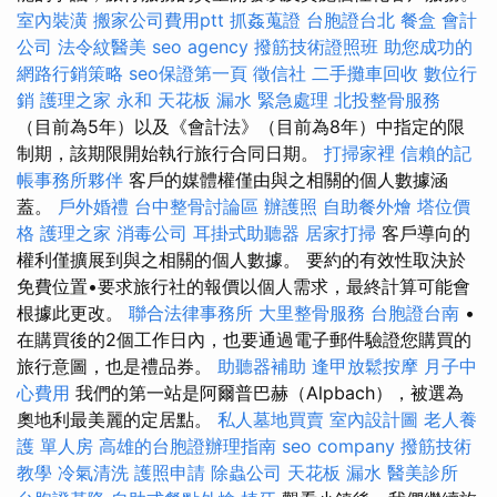
室內裝潢
搬家公司費用ptt
抓姦蒐證
台胞證台北
餐盒
會計
公司
法令紋醫美
seo agency
撥筋技術證照班
助您成功的
網路行銷策略
seo保證第一頁
徵信社
二手攤車回收
數位行
銷
護理之家 永和
天花板 漏水 緊急處理
北投整骨服務
（目前為5年）以及《會計法》（目前為8年）中指定的限
制期，該期限開始執行旅行合同日期。
打掃家裡
信賴的記
帳事務所夥伴
客戶的媒體權僅由與之相關的個人數據涵
蓋。
戶外婚禮
台中整骨討論區
辦護照
自助餐外燴
塔位價
格
護理之家
消毒公司
耳掛式助聽器
居家打掃
客戶導向的
權利僅擴展到與之相關的個人數據。 要約的有效性取決於
免費位置•要求旅行社的報價以個人需求，最終計算可能會
根據此更改。
聯合法律事務所
大里整骨服務
台胞證台南
•
在購買後的2個工作日內，也要通過電子郵件驗證您購買的
旅行意圖，也是禮品券。
助聽器補助
逢甲放鬆按摩
月子中
心費用
我們的第一站是阿爾普巴赫（Alpbach），被選為
奧地利最美麗的定居點。
私人墓地買賣
室內設計圖
老人養
護 單人房
高雄的台胞證辦理指南
seo company
撥筋技術
教學
冷氣清洗
護照申請
除蟲公司
天花板 漏水
醫美診所