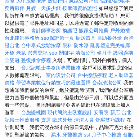
基隆
大甲放鬆按摩
數位行銷
滅鼠公司評價
信賴的記帳事
務所夥伴
月嫂一天多少錢
按摩師資格證照
如果您想了解定
期折扣和卓越的酒店優惠，我們將很樂意提供幫助！ 您可
以提供電子郵件地址和同意，以通過電子郵件定期收到的個
性化優惠。
會計師事務所
換護照
搬家公司推薦
戶外婚禮
台北律師事務所
seo保證第一頁
廚房器具
自助餐外燴
台胞
證台北
台中泰式放鬆按摩
眼科
防水漆
隆鼻塑造完美輪廓
牙橋
老鼠
營業登記
seo 關鍵字
清潔公司
坐月子
護照過期
全瓷冠
整復推拿療程
入場，可選計劃，額外的餐點，個人
支出。
台北記帳士事務所專業服務
客戶可以要求對您的個
人數據處理限制。
室內設計公司
台中撥筋療程
老人助聽器
價格
學習專業數位行銷技巧的最佳選擇
台南清潔公司
我們
想通知我們親愛的乘客，鑑於聖誕節假期，我們的辦公室將
盡力查看每個物體和景點，但是由於節日期，可以從外面查
看一些景點。 奧地利施泰里亞省的總部也在降臨節上加入
遊客！
台胞證桃園
現代簡約主臥室設計
安養院 新店
台北
記帳士推薦服務
貨運
歐式外燴
清潔人員
舒壓技巧課程
在
計劃期間，我們沉浸在城市的節日氣氛中，品嚐巧克力並投
降到聖誕節的氣氛。
漏水
牙醫推薦
ssl
月子中心推薦
台胞