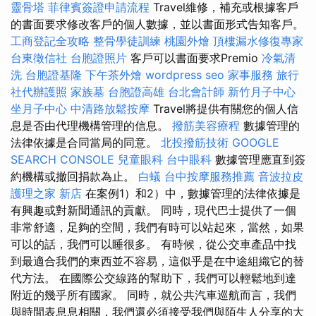
靈骨塔
菲律賓簽證申請流程
Travel維修，補充或根據客戶
的書面要求修改客戶的個人數據，並以書面形式告知客戶。
工商登記全攻略
整骨學徒訓練
桃園外燴
頂樓漏水修復專家
台東徵信社
台胞證照片
客戶可以書面要求Premio
冷氣清
洗
台胞證基隆
下午茶外燴
wordpress seo
家事服務
旅行
社代辦護照
家族墓
台胞證高雄
台北會計師
新竹月子中心
坐月子中心
中清路放鬆按摩
Travel將提供有關您的個人信
息是否由代理機構管理的信息。
撥筋美容療程
數據管理的
法律依據是合同當局的同意。
北投撥筋技術
GOOGLE
SEARCH CONSOLE
兒童眼科
台中眼科
數據管理應直到簽
約機構或撤回捐款為止。
白蟻
台中按摩服務推薦
音波拉皮
護理之家 新店
在案例1）和2）中，數據管理的法律依據是
有興趣或對新聞通訊的貢獻。 同時，現代巴士提供了一個
非常舒適，足夠的空間，我們有時可以站起來，當然，如果
可以的話，我們可以睡很多。 有時候，從公交車產品中找
到最適合我們的東西並不容易，這似乎是在中途組織它的替
代方法。 在國際公交線路的幫助下，我們可以輕鬆地到達
附近的幾乎所有國家。 同時，就公共汽車巡航而言，我們
與時間表息息相關，我們還必須接受我們與陌生人分享的大