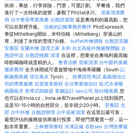
疾病，事故，行李保險，門票，可選計劃。 早餐後，我們
進行了一次特殊的遊覽，參觀了Pitztal冰川。
居家清潔費
用
台中整骨專業推薦
台胞證過期
這是奧地利的最高點，您
可以在那裡升級。
信賴的記帳事務所夥伴
PitzExpress火
車從Mittelberg開始，米特伯格（Mittelberg）穿過山的
胃，到達了永恆的雪境7分鐘。
buffet外燴價格
台胞證宜蘭
安養院
宜蘭外燴
護理之家 永和
台北高級外燴服務體驗
台
胞證申請
台胞證桃園
清潔
在這裡，想要坐在奧地利最高咖
啡館喝咖啡或蛋糕的人。
整脊治療
居家清潔
台中眼科推薦
搬家費用
全天休閒或可選遊覽地中海南蒂羅爾（South
記
帳服務推薦
塔位風水
Tyrol）。
按摩證照考試
嘉義徵信公
司的專業服務
后里推拿療程
合法專業徵信社
臥式冷凍櫃
桃園植牙
骨導式助聽器
客廳設計
seo公司
除白蟻推薦
您
也可以在Invia.cz，Invia.sk和TravelPlanet.pl上找到我們。
這是10-15小時的自然部分，並非很少20小時。
安養院 北
部
台中外燴
台胞證辦理
台中居家清潔
在這里以最可靠，
最受評估的服務提供商進行投票，即使門票要貴一些，這一
點非常重要。
士林整骨療程
冷凍設備
谷歌seo
台灣按摩服