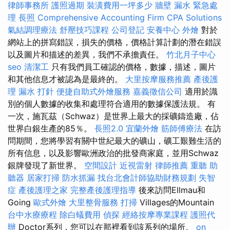
律師事務所
護照過期
裝潢費用一坪多少
牆壁 漏水 緊急處
理
長照
Comprehensive Accounting Firm CPA Solutions
氣結調理療法
舒壓技巧課程
公司登記
安養中心
外燴
對於
網站上的拼寫錯誤，損失的價格，價格計算計劃的潛在錯誤
以及圖片和描述的差異，我們不承擔責任。
竹北月子中心
seo
清潔工
只有我們員工確認的價格，數據，描述，圖片
和其他信息才被認為是最終的。
大里按摩服務推薦
產後護
理
漏水 打針
便捷自助式外燴服務
嘉義徵信公司
適用於識
別的個人數據的收集和處理符合適用的數據保護法規。 有
一次，施瓦茲（Schwaz）是世界上最大的採礦鑄造廠，佔
世界白銀生產的85％。
長照2.0
宜蘭外燴
筋師傅療法
在訪
問期間，您將學習有關中世紀最大的礦山，礦工艱難生活的
所有信息，以及影響歐洲政治的批發商家庭，並用Schwaz
銀牌發現了新世界。
空間設計
近視雷射
律師推薦
重聽 助
聽器
居家打掃
防水抓漏
找台北會計師協助財務規劃
失智
症
產後護理之家
完整產後護理指導
後來訪問Ellmau和
Going
歐式外燴
大里整骨服務
打掃
Villages的Mountain
台中水療療程
除白蟻費用
偵探
經絡按摩專業課程
護照代
辦
Doctor系列，您可以在那裡看到該系列的場所。
on