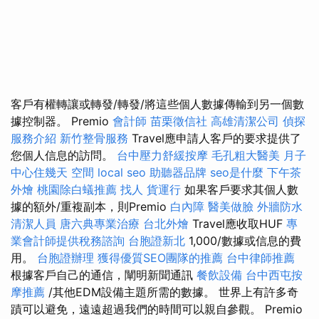
客戶有權轉讓或轉發/轉發/將這些個人數據傳輸到另一個數
據控制器。 Premio
會計師
苗栗徵信社
高雄清潔公司
偵探
服務介紹
新竹整骨服務
Travel應申請人客戶的要求提供了
您個人信息的訪問。
台中壓力舒緩按摩
毛孔粗大醫美
月子
中心住幾天
空間
local seo
助聽器品牌
seo是什麼
下午茶
外燴
桃園除白蟻推薦
找人
貨運行
如果客戶要求其個人數
據的額外/重複副本，則Premio
白內障
醫美做臉
外牆防水
清潔人員
唐六典專業治療
台北外燴
Travel應收取HUF
專
業會計師提供稅務諮詢
台胞證新北
1,000/數據或信息的費
用。
台胞證辦理
獲得優質SEO團隊的推薦
台中律師推薦
根據客戶自己的通信，闡明新聞通訊
餐飲設備
台中西屯按
摩推薦
/其他EDM設備主題所需的數據。 世界上有許多奇
蹟可以避免，遠遠超過我們的時間可以親自參觀。 Premio