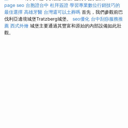
page seo
台胞證台中
杜拜簽證
學習專業數位行銷技巧的
最佳選擇
高雄牙醫
台灣還可以土葬嗎
首先，我們參觀前巴
伐利亞邊境城堡Tratzberg城堡。
seo優化
台中刮痧服務推
薦
西式外燴
城堡主要通過其豐富和原始的內部設備如此壯
觀。