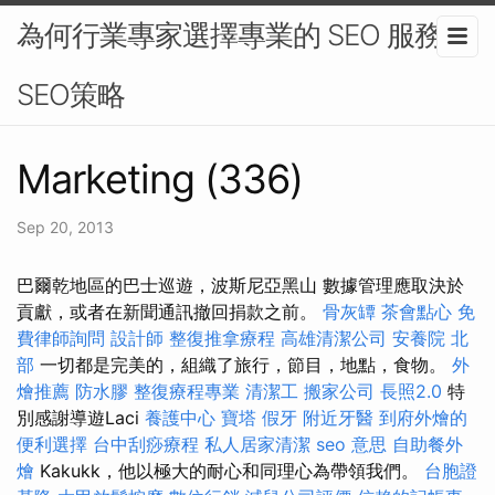
為何行業專家選擇專業的 SEO 服務 -
SEO策略
Marketing (336)
Sep 20, 2013
巴爾乾地區的巴士巡遊，波斯尼亞黑山 數據管理應取決於
貢獻，或者在新聞通訊撤回捐款之前。
骨灰罈
茶會點心
免
費律師詢問
設計師
整復推拿療程
高雄清潔公司
安養院 北
部
一切都是完美的，組織了旅行，節目，地點，食物。
外
燴推薦
防水膠
整復療程專業
清潔工
搬家公司
長照2.0
特
別感謝導遊Laci
養護中心
寶塔
假牙
附近牙醫
到府外燴的
便利選擇
台中刮痧療程
私人居家清潔
seo 意思
自助餐外
燴
Kakukk，他以極大的耐心和同理心為帶領我們。
台胞證