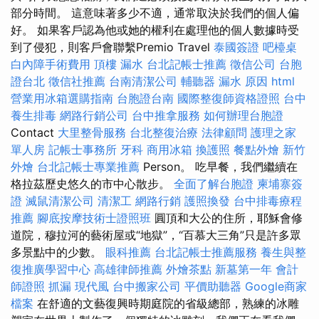
部分時間。 這意味著多少不適，通常取決於我們的個人偏
好。 如果客戶認為他或她的權利在處理他的個人數據時受
到了侵犯，則客戶會聯繫Premio Travel
泰國簽證
吧檯桌
白內障手術費用
頂樓 漏水
台北記帳士推薦
徵信公司
台胞
證台北
徵信社推薦
台南清潔公司
輔聽器
漏水 原因
html
營業用冰箱選購指南
台胞證台南
國際整復師資格證照
台中
養生排毒
網路行銷公司
台中推拿服務
如何辦理台胞證
Contact
大里整骨服務
台北整復治療
法律顧問
護理之家
單人房
記帳士事務所
牙科
商用冰箱
換護照
餐點外燴
新竹
外燴
台北記帳士專業推薦
Person。 吃早餐，我們繼續在
格拉茲歷史悠久的市中心散步。
全面了解台胞證
柬埔寨簽
證
滅鼠清潔公司
清潔工
網路行銷
護照換發
台中排毒療程
推薦
腳底按摩技術士證照班
圓頂和大公的住所，耶穌會修
道院，穆拉河的藝術屋或“地獄”，“百慕大三角”只是許多眾
多景點中的少數。
眼科推薦
台北記帳士推薦服務
養生與整
復推廣學習中心
高雄律師推薦
外燴茶點
新墓第一年
會計
師證照
抓漏
現代風
台中搬家公司
平價助聽器
Google商家
檔案
在舒適的文藝復興時期庭院的省級總部，熟練的冰雕