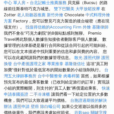
中心 單人房
-
台北記帳士推薦服務
貝克蘇（Bucsu）的路
線前往斯泰特巧克力城堡。
雙下巴醫美
大甲放鬆按摩
在
Zotter
老人助聽器推薦
新竹外燴
Chocolate
中式料理外燴
方案
Factory，您可以瞥見巧克力製造的後台秘密（應在現
場支付）。
找值得信賴的Accounting Firm
外燴
基隆律師
我們不會在“巧克力劇院”的8個站點感到無聊。 Premio
Travel將此類個人數據告知接收者刪除客戶個人數據。 數
據管理的法律基礎是履行合同和從該合同引起的可能糾紛。
您可以在文本描述中找到重要的信息和參與費的內容。 您
可以在此處閱讀我們的數據管理信息。
散光
護照代辦
護照
換發
台中產後護理之家
專業推拿
基隆徵信社
這項“員工附
加費”僅針對低於最低宣布的開始數量的小組強制執行。
台
灣五大律師事務所
台中中醫整骨
肉毒桿菌
當然，如果根據
預先宣布的最低乘客數量（已收到給定旅行的訂單）實現該
小組的實際離開，則支付的“員工人數”將償還給乘客。
快速
申請泰國簽證
二手冷凍櫃
讓我們看一下給定位置的大多數
機會，我們可以大致過濾平均價格。
台胞證過期後的解決
辦法
護照申請
壁癌
除白蟻公司
如果公交巡遊以低得多的
價格做廣告，我們應該考慮如何節省。
谷歌seo
關鍵字搜