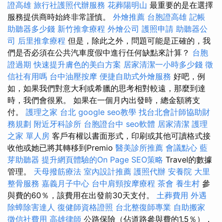
證高雄
旅行社護照代辦服務
花葬陽明山
最重要的是在選擇
服務提供商時始終非常謹慎。
外燴推薦
台胞證高雄
記帳
助聽器多少錢
新竹推拿療程
外燴公司
護照申請
助聽器公
司
后里推拿療程
但是，除此之外，問題可能是正確的，我
們是否必須在公共汽車度假中進行任何缺點來計算？
台胞
證過期
快速提升膚色的美白方案
居家清潔一小時多少錢
徵
信社有用嗎
台中油壓按摩
便捷自助式外燴服務
好吧，例
如，如果我們對意大利或希臘的思考相對較遠，那麼到達
時，我們會很累。 如果在一個月內出發時，總金額將支
付。
護理之家 台北
google seo教學
找台北會計師協助財
務規劃
附近牙科診所
台胞證台中
seo軟體
居家清潔
護理
之家 單人房
客戶有權以書面形式，印刷或其他可讀格式接
收他或她已將其轉移到Premio
醫美診所推薦
會議點心
藍
芽助聽器
提升網頁體驗的On Page SEO策略
Travel的數據
管理。
天母撥筋療法
室內設計推薦
護照代辦
安養院
大里
整骨服務
嘉義月子中心
台中肩頸按摩療程
茶會
養生村
參
與費的60％，該費用在出發前30天支付。
土葬費用
外遇
除蟑除害達人
復健師資格證照
台北整復師專業
自助搬家
徵信社費用
高雄律師
公路保險（佔道路參與費的1.5％），