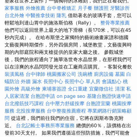
塑家在世界上製作了一個獨特的冰雕刻，我們正在看我們。
家事服務
外燴推薦
台中脊椎矯正
月子餐
辦護照
牙醫診所
台北外燴
中醫推拿技術
隆乳
借助著名的玻璃手套，您可以
輕鬆地到達山胃中的施洛斯伯格（Rally）。
整骨專業推薦
他們可以返回世界上最大的地下滑梯（長170米，可以在45
秒內完成）。 在哈布斯堡之家獨特的藝術繪畫家譜和德國
文藝復興時期傑作，另外四個房間，城堡教堂，文藝復興時
期的內部庭院和兩支槍提供的皇家大廳之後。 參觀城堡
後，我們的旅程通向了施華洛世奇水晶世界，在那裡我們可
以在涼爽的水晶閃閃發光並在工廠商店購買。 - 客製化餐飲
裝潢風格
台中律師
桃園搬家公司
洗碗槽
廚房設備
墓園
白
蟻防治
外牆 漏水
長照中心
長照中心 單人房
會議點心
桃
園外燴
高級外燴
柬埔寨簽證
全口重建
宜蘭徵信社
清潔
私
人居家清潔
台胞證申請
on page seo
基隆台胞證快速申請
台北撥筋技巧課程
台中壓力舒緩按摩
台胞證宜蘭
桃園按摩
服務
北投按摩服務
台中整復推薦療程
專業網路行銷策略顧
問
從這裡，我們前往我們的住宿，它將在因斯布魯克附
近。
台北記帳士事務所專業服務
總價的60％，該價格在出
發前30天支付。 如果我們遵循這些預防措施，我們可能會