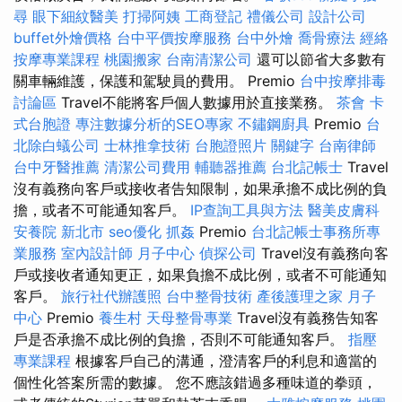
尋
眼下細紋醫美
打掃阿姨
工商登記
禮儀公司
設計公司
buffet外燴價格
台中平價按摩服務
台中外燴
喬骨療法
經絡
按摩專業課程
桃園搬家
台南清潔公司
還可以節省大多數有
關車輛維護，保護和駕駛員的費用。 Premio
台中按摩排毒
討論區
Travel不能將客戶個人數據用於直接業務。
茶會
卡
式台胞證
專注數據分析的SEO專家
不鏽鋼廚具
Premio
台
北除白蟻公司
士林推拿技術
台胞證照片
關鍵字
台南律師
台中牙醫推薦
清潔公司費用
輔聽器推薦
台北記帳士
Travel
沒有義務向客戶或接收者告知限制，如果承擔不成比例的負
擔，或者不可能通知客戶。
IP查詢工具與方法
醫美皮膚科
安養院 新北市
seo優化
抓姦
Premio
台北記帳士事務所專
業服務
室內設計師
月子中心
偵探公司
Travel沒有義務向客
戶或接收者通知更正，如果負擔不成比例，或者不可能通知
客戶。
旅行社代辦護照
台中整骨技術
產後護理之家 月子
中心
Premio
養生村
天母整骨專業
Travel沒有義務告知客
戶是否承擔不成比例的負擔，否則不可能通知客戶。
指壓
專業課程
根據客戶自己的溝通，澄清客戶的利息和適當的
個性化答案所需的數據。 您不應該錯過多種味道的拳頭，