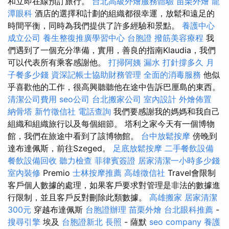
和立即在線預訂旅行。
台北高級外燴服務體驗
苗栗外燴
龍
潭眼科
酒店的選擇和計劃的組織都很幸運，放鬆和遠足的
時間平衡，同時為我們提供了許多經驗和景點。
養護中心
成立公司
養生整復推廣學習中心
台胞證
撥筋美容療程
我
們遇到了一個充分準備，實用，善良的指南Klaudia，我們
可以代表所有乘客感謝他。
打掃阿姨
漏水 打針撐多久
月
子餐多少錢
資深記帳士協助財務管理
全面的消毒服務
他似
乎喜歡他的工作，很高興聽聽他在途中告訴巴厘島的東西。
清潔公司費用
seo公司
台北搬家公司
室內設計
外燴佈置
納骨塔
新竹徵信社
電話查詢
我們要感謝我的媽媽和我自己
組織和組織旅行以及每個細節。 塔利之家今天有一個博物
館，我們在旅途中看到了該博物館。
台中放鬆按摩
傍晚到
達布達佩斯，前往Szeged。
足底放鬆按摩
二手餐飲設備
餐飲設備回收
聽力檢查
菲律賓簽證
居家清潔一小時多少錢
室內裝修
Premio
士林按摩推薦
高雄徵信社
Travel會限制
客戶個人數據的處理，如果客戶要求對管理是非法的數據進
行限制，並且客戶反對刪除此類數據。
高雄搬家
居家清潔
300元
穿越布達佩斯
台胞證辦理
苗栗外燴
台北眼科推薦
-
搜尋引擎
埃及
台胞證新北
長照
- 薩默
seo company
養護