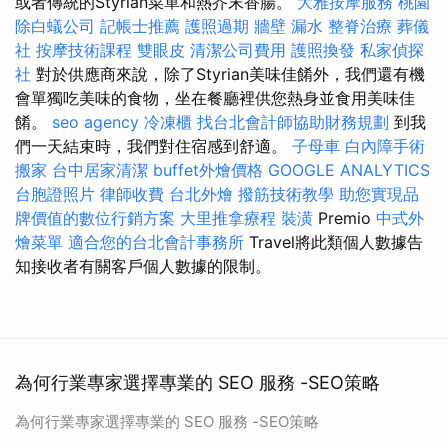
或者傳統的Styrian菜單和熱芥末香腸。
大雅按摩服務
桃園
除白蟻公司
記帳士推薦
護照過期
牆壁 漏水
整脊治療
葬儀
社
按摩技術課程
雙眼皮
清潔公司費用
護照換發
私家偵探
社
對於供應商來說，除了Styrian美味佳餚外，我們還有機
會單獨吃美味的食物，坐在餐廳裡供您熱身並食用美味佳
餚。
seo agency
冷凍櫃
找台北會計師協助財務規劃
到我
們一天結束時，我們對住宿感到舒適。
子母車
白內障手術
搬家
台中居家清潔
buffet外燴價格
GOOGLE ANALYTICS
台胞證照片
律師收費
台北外燴
撥筋技術教學
助您實現品
牌價值的數位行銷方案
大里推拿療程
裝潢
Premio
中式外
燴菜單
適合您的台北會計事務所
Travel將此類個人數據告
知接收者有關客戶個人數據的限制。
為何行業專家選擇專業的 SEO 服務 -SEO策略
為何行業專家選擇專業的 SEO 服務 -SEO策略