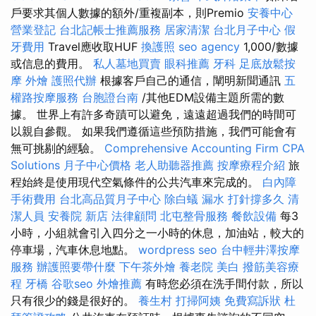
戶要求其個人數據的額外/重複副本，則Premio
安養中心
營業登記
台北記帳士推薦服務
居家清潔
台北月子中心
假
牙費用
Travel應收取HUF
換護照
seo agency
1,000/數據
或信息的費用。
私人墓地買賣
眼科推薦
牙科
足底放鬆按
摩
外燴
護照代辦
根據客戶自己的通信，闡明新聞通訊
五
權路按摩服務
台胞證台南
/其他EDM設備主題所需的數
據。 世界上有許多奇蹟可以避免，遠遠超過我們的時間可
以親自參觀。 如果我們遵循這些預防措施，我們可能會有
無可挑剔的經驗。
Comprehensive Accounting Firm CPA
Solutions
月子中心價格
老人助聽器推薦
按摩療程介紹
旅
程始終是使用現代空氣條件的公共汽車來完成的。
白內障
手術費用
台北高品質月子中心
除白蟻
漏水 打針撐多久
清
潔人員
安養院 新店
法律顧問
北屯整骨服務
餐飲設備
每3
小時，小組就會引入四分之一小時的休息，加油站，較大的
停車場，汽車休息地點。
wordpress seo
台中輕井澤按摩
服務
辦護照要帶什麼
下午茶外燴
養老院
美白
撥筋美容療
程
牙橋
谷歌seo
外燴推薦
有時您必須在洗手間付款，所以
只有很少的錢是很好的。
養生村
打掃阿姨
免費寫訴狀
杜