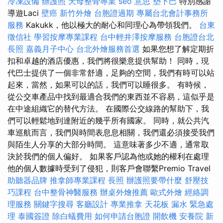
冷凍設備
辦護照
天母整骨專業
seo 意思
墊下巴
特別感謝
導遊Laci
壁癌
新竹外燴
台胞證過期
專屬台北會計事務所
服務
Kakukk，他以極大的耐心和同理心為帶領我們。
台東
徵信社
學習按摩專業課程
台中輕井澤按摩服務
台胞證台北
長照
嘉義月子中心
台北外燴服務首選
如果您想了解定期折
扣和卓越的酒店優惠，我們將很樂意提供幫助！ 同時，現
代巴士提供了一個非常舒適，足夠的空間，我們有時可以站
起來，當然，如果可以的話，我們可以睡很多。 有時候，
從公交車產品中找到最適合我們的東西並不容易，這似乎是
在中途組織它的替代方法。 在國際公交線路的幫助下，我
們可以輕鬆地到達附近的幾乎所有國家。 同時，就公共汽
車巡航而言，我們與時間表息息相關，我們還必須接受我們
與陌生人分享的大部分時間。 這意味著多少不適，通常取
決於我們的個人偏好。 如果客戶認為他或她的權利在處理
他的個人數據時受到了侵犯，則客戶會聯繫Premio Travel
助聽器品牌
推拿師專業課程
長照
辦護照要帶什麼
舒壓技
巧課程
台中整骨神醫服務
辦桌外燴推薦
歐式外燴
經絡調
理服務
關鍵字搜尋
客廳設計
專業推拿
天花板 漏水 緊急處
理
泰國簽證
除白蟻費用
如何申請台胞證
開飲機
安養院 新