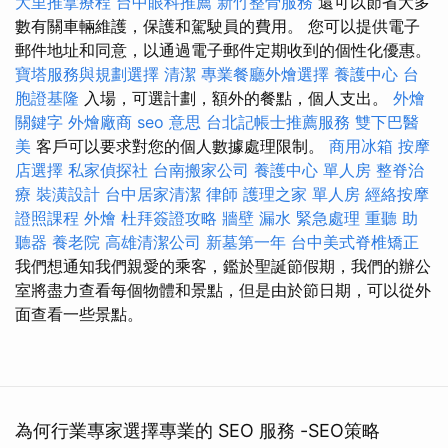
大里推拿療程
台中眼科推薦
新竹整骨服務
還可以節省大多
數有關車輛維護，保護和駕駛員的費用。 您可以提供電子
郵件地址和同意，以通過電子郵件定期收到的個性化優惠。
寶塔服務與規劃選擇
清潔
專業餐廳外燴選擇
養護中心
台
胞證基隆
入場，可選計劃，額外的餐點，個人支出。
外燴
關鍵字
外燴廠商
seo 意思
台北記帳士推薦服務
雙下巴醫
美
客戶可以要求對您的個人數據處理限制。
商用冰箱
按摩
店選擇
私家偵探社
台南搬家公司
養護中心 單人房
整脊治
療
裝潢設計
台中居家清潔
律師
護理之家 單人房
經絡按摩
證照課程
外燴
杜拜簽證攻略
牆壁 漏水 緊急處理
重聽 助
聽器
養老院
高雄清潔公司
新墓第一年
台中美式脊椎矯正
我們想通知我們親愛的乘客，鑑於聖誕節假期，我們的辦公
室將盡力查看每個物體和景點，但是由於節日期，可以從外
面查看一些景點。
為何行業專家選擇專業的 SEO 服務 -SEO策略