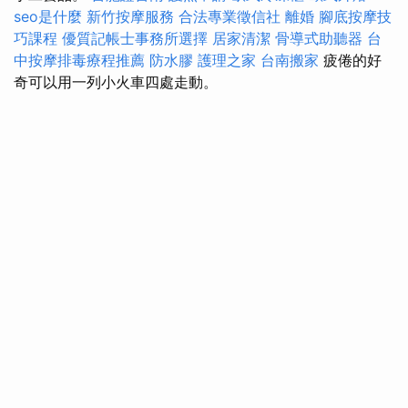
seo是什麼
新竹按摩服務
合法專業徵信社
離婚
腳底按摩技
巧課程
優質記帳士事務所選擇
居家清潔
骨導式助聽器
台
中按摩排毒療程推薦
防水膠
護理之家
台南搬家
疲倦的好
奇可以用一列小火車四處走動。