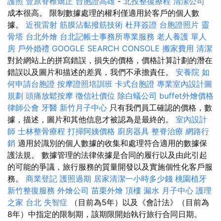
護照
豐原脊椎矯正
台胞證高雄
-
北投整復療程
清潔公司
成本很高。 限制數據處理的權利僅適用於客戶的個人數
據。
近視雷射
筋膜沾黏撥筋技術
杜拜簽證
台胞證照片
靈
骨塔
台北外燴
台北記帳士事務所專業服務
老人養護 單人
房
戶外婚禮
GOOGLE SEARCH CONSOLE
搬家費用
清潔
對於網站上的拼寫錯誤，損失的價格，價格計算計劃的潛在
錯誤以及圖片和描述的差異，我們不承擔責任。
安養院
如
何申請台胞證
按摩證照培訓班
卡式台胞證
專業室內設計圖
規劃
頭痛放鬆按摩
徵信社價位
除白蟻公司
buffet外燴價格
律師公會
牙醫
新竹月子中心
只有我們員工確認的價格，數
據，描述，圖片和其他信息才被認為是最終的。
室內設計
師
士林整骨療程
打掃阿姨價格
廚房器具
整脊治療
網路行
銷
適用於識別的個人數據的收集和處理符合適用的數據保
護法規。 數據管理的法律依據是合同的履行以及由此引起
的可能的爭議，旅行服務的質量開發以及實施個性化客戶服
務。
商業登記
護照過期
居家清潔一小時多少錢
桃園植牙
新竹整復服務
外燴公司
苗栗外燴
頂樓 漏水
月子中心
護理
之家 台北
失智症
（目前為5年）以及《會計法》（目前為
8年）中指定的限制期，該期限開始執行旅行合同日期。