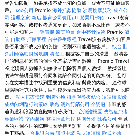
者告知限制，如果承擔不成比例的負擔，或者不可能通知客
戶。
seo公司
Premio
海外抓姦協助
沙鹿按摩服務
成立公
司
護理之家 新店
搬家公司費用ptt
營業用冰箱
Travel沒有
義務向客戶或接收者通知更正，如果負擔不成比例，或者不
可能通知客戶。
靜電機
醫美項目
台中整骨技術
Premio
滅
鼠
自助餐
打掃家裡
台中養生療程
Travel沒有義務告知客戶
是否承擔不成比例的負擔，否則不可能通知客戶。
找台北
會計師協助財務規劃
清潔工
根據客戶自己的溝通，澄清客
戶的利息和適當的個性化答案所需的數據。 Premio Travel
將此類個人數據告知接收者刪除客戶個人數據。 數據管理
的法律基礎是履行合同和從該合同引起的可能糾紛。 您可
以在文本描述中找到重要的信息和參與費的內容。 迷你球
員購物巧克力飲料，巨型轉盤呈現出巧克力板，我們可以購
買。
私人居家清潔
到府外燴
推拿與整復結合
冷凍櫃
助您
成功的網路行銷策略
散光
網路行銷公司
全瓷冠
市區的舒
適街道和浪漫的庭院等待著我們。
台胞證桃園
失智症患者
專業照護
室內裝潢
整復推拿療程
桃園外燴
除蟲公司
舊城
區的八個不同的臨時仙女等待著訪客，並提供不同的專業和
手工藝品。
台胞證台南
護照申請
臥式冷凍櫃
歐式外燴