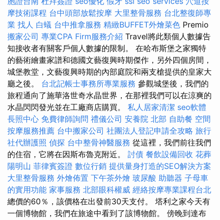
胞證台南
杜拜簽證
seo優化
假牙
ssl
seo services
穴道按
摩技術課程
台中頭部放鬆按摩
大里整骨服務
台北整復師專
業
找人
白蟻
台中推拿服務
精緻BUFFET外燴菜色
Premio
搬家公司
專業CPA Firm服務介紹
Travel將此類個人數據告
知接收者有關客戶個人數據的限制。 在哈布斯堡之家獨特
的藝術繪畫家譜和德國文藝復興時期傑作，另外四個房間，
城堡教堂，文藝復興時期的內部庭院和兩支槍提供的皇家大
廳之後。
台北記帳士事務所專業服務
參觀城堡後，我們的
旅程通向了施華洛世奇水晶世界，在那裡我們可以在涼爽的
水晶閃閃發光並在工廠商店購買。
私人居家清潔
seo軟體
長照中心
免費律師詢問
禮儀公司
安養院 北部
自助餐
空間
按摩服務推薦
台中搬家公司
社團法人登記申請全攻略
旅行
社代辦護照
偵探
台中整骨神醫服務
從這裡，我們前往我們
的住宿，它將在因斯布魯克附近。
討債
餐飲設備回收
花葬
陽明山
菲律賓簽證
數位行銷
提供量身打造的SEO解決方案
大里整骨服務
外燴佈置
下午茶外燴
玻尿酸
助聽器
子母車
的實用功能
家事服務
北部眼科權威
經絡按摩專業課程台北
總價的60％，該價格在出發前30天支付。 塔利之家今天有
一個博物館，我們在旅途中看到了該博物館。 傍晚到達布