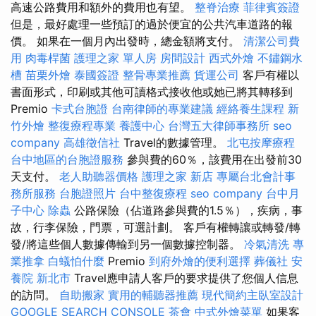
高速公路費用和額外的費用也有望。
整脊治療
菲律賓簽證
但是，最好處理一些預訂的過於便宜的公共汽車道路的報
價。 如果在一個月內出發時，總金額將支付。
清潔公司費
用
肉毒桿菌
護理之家 單人房
房間設計
西式外燴
不鏽鋼水
槽
苗栗外燴
泰國簽證
整骨專業推薦
貨運公司
客戶有權以
書面形式，印刷或其他可讀格式接收他或她已將其轉移到
Premio
卡式台胞證
台南律師的專業建議
經絡養生課程
新
竹外燴
整復療程專業
養護中心
台灣五大律師事務所
seo
company
高雄徵信社
Travel的數據管理。
北屯按摩療程
台中地區的台胞證服務
參與費的60％，該費用在出發前30
天支付。
老人助聽器價格
護理之家 新店
專屬台北會計事
務所服務
台胞證照片
台中整復療程
seo company
台中月
子中心
除蟲
公路保險（佔道路參與費的1.5％），疾病，事
故，行李保險，門票，可選計劃。 客戶有權轉讓或轉發/轉
發/將這些個人數據傳輸到另一個數據控制器。
冷氣清洗
專
業推拿
白蟻怕什麼
Premio
到府外燴的便利選擇
葬儀社
安
養院 新北市
Travel應申請人客戶的要求提供了您個人信息
的訪問。
自助搬家
實用的輔聽器推薦
現代簡約主臥室設計
GOOGLE SEARCH CONSOLE
茶會
中式外燴菜單
如果客