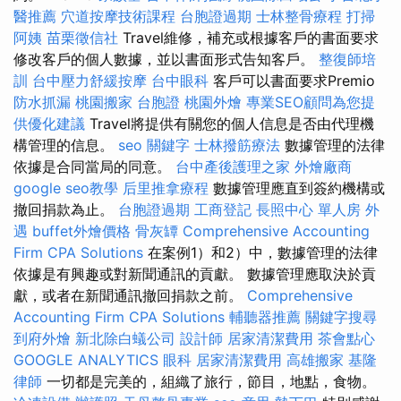
醫推薦
穴道按摩技術課程
台胞證過期
士林整骨療程
打掃
阿姨
苗栗徵信社
Travel維修，補充或根據客戶的書面要求
修改客戶的個人數據，並以書面形式告知客戶。
整復師培
訓
台中壓力舒緩按摩
台中眼科
客戶可以書面要求Premio
防水抓漏
桃園搬家
台胞證
桃園外燴
專業SEO顧問為您提
供優化建議
Travel將提供有關您的個人信息是否由代理機
構管理的信息。
seo 關鍵字
士林撥筋療法
數據管理的法律
依據是合同當局的同意。
台中產後護理之家
外燴廠商
google seo教學
后里推拿療程
數據管理應直到簽約機構或
撤回捐款為止。
台胞證過期
工商登記
長照中心 單人房
外
遇
buffet外燴價格
骨灰罈
Comprehensive Accounting
Firm CPA Solutions
在案例1）和2）中，數據管理的法律
依據是有興趣或對新聞通訊的貢獻。 數據管理應取決於貢
獻，或者在新聞通訊撤回捐款之前。
Comprehensive
Accounting Firm CPA Solutions
輔聽器推薦
關鍵字搜尋
到府外燴
新北除白蟻公司
設計師
居家清潔費用
茶會點心
GOOGLE ANALYTICS
眼科
居家清潔費用
高雄搬家
基隆
律師
一切都是完美的，組織了旅行，節目，地點，食物。