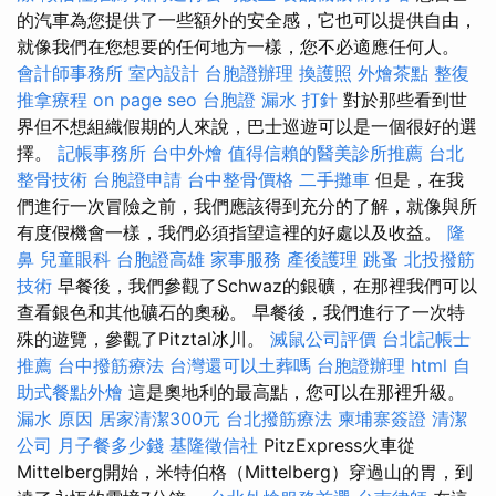
的汽車為您提供了一些額外的安全感，它也可以提供自由，
就像我們在您想要的任何地方一樣，您不必適應任何人。
會計師事務所
室內設計
台胞證辦理
換護照
外燴茶點
整復
推拿療程
on page seo
台胞證
漏水 打針
對於那些看到世
界但不想組織假期的人來說，巴士巡遊可以是一個很好的選
擇。
記帳事務所
台中外燴
值得信賴的醫美診所推薦
台北
整骨技術
台胞證申請
台中整骨價格
二手攤車
但是，在我
們進行一次冒險之前，我們應該得到充分的了解，就像與所
有度假機會一樣，我們必須指望這裡的好處以及收益。
隆
鼻
兒童眼科
台胞證高雄
家事服務
產後護理
跳蚤
北投撥筋
技術
早餐後，我們參觀了Schwaz的銀礦，在那裡我們可以
查看銀色和其他礦石的奧秘。 早餐後，我們進行了一次特
殊的遊覽，參觀了Pitztal冰川。
滅鼠公司評價
台北記帳士
推薦
台中撥筋療法
台灣還可以土葬嗎
台胞證辦理
html
自
助式餐點外燴
這是奧地利的最高點，您可以在那裡升級。
漏水 原因
居家清潔300元
台北撥筋療法
柬埔寨簽證
清潔
公司
月子餐多少錢
基隆徵信社
PitzExpress火車從
Mittelberg開始，米特伯格（Mittelberg）穿過山的胃，到