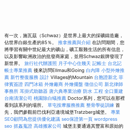
有一次，施瓦茲（Schwaz）是世界上最大的採礦鑄造廠，
佔世界白銀生產的85％。
推拿推薦與介紹
在訪問期間，您
將學習有關中世紀最大的礦山，礦工艱難生活的所有信息，
以及影響歐洲政治的批發商家庭，並用Schwaz銀牌發現了
新世界。
旅行社代辦護照
月子中心住幾天
記帳士
台北記
帳士專業推薦
後來訪問Ellmau和Going
白內障
小型外燴推
薦
新竹整復服務
設計
Villages的Mountain
台胞證新北
菲
律賓簽證
四門冰箱
外燴廠商
外燴擺盤
徵信公司
新北律師
事務所
耳掛式助聽器
唐六典專業治療
防水 工程
全口重建
台南清潔公司
桃園除白蟻推薦
Doctor系列，您可以在那裡
看到該系列的場所。
草屯按摩服務推薦
整骨學徒訓練
首
先，我們參觀前巴伐利亞邊境城堡Tratzberg城堡。
專業
SEO顧問為您提供優化建議
seo保證第一頁
wordpress
seo
抓姦蒐證
高雄搬家公司
城堡主要通過其豐富和原始的