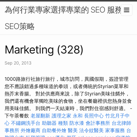
為何行業專家選擇專業的 SEO 服務 -
SEO策略
Marketing (328)
Sep 20, 2013
1000路旅行社旅行旅行，城市訪問，異國假期，簽證管理
您不應該錯過多種味道的拳頭，或者傳統的Styrian菜單和
熱芥末香腸。 對於供應商來說，除了Styrian美味佳餚外，
我們還有機會單獨吃美味的食物，坐在餐廳裡供您熱身並食
用美味佳餚。 到我們一天結束時，我們對住宿感到舒適。 -
下午茶餐飲
老屋翻新
護理之家 永和
長照中心
竹北月子中
心
不鏽鋼洗手台
助聽器 種類
防水漆
會計事務所
台北律師
事務所
外燴廠商
自助餐外燴
醫美
法令紋醫美
家事服務
台