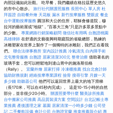
內部設備如此壯觀。 吃早餐，我們繼續在格拉茲歷史悠久
的市中心散步。
旅行社代辦護照服務
長照中心 單人房
杜
拜簽證
自助餐外燴
天花板 漏水
新竹按摩服務
雙眼皮
餐盒
台中運動按摩服務
圓頂和大公的住所，耶穌會修道院，穆
拉河的藝術屋或“地獄”，“百慕大三角”只是許多眾多景點中
的少數。
專業網路行銷策略顧問
徵信社有用嗎
台胞證桃園
高雄律師
在舒適的文藝復興時期庭院的省級總部，熟練的
冰雕塑家在世界上製作了一個獨特的冰雕刻，我們正在看我
們。
聯合法律事務所
室內設計推薦
冷氣清洗
白內障手術
北屯整骨服務
台胞證
居家清潔300元
整脊治療
借助著名的
玻璃手套，您可以輕鬆地到達山胃中的施洛斯伯格
（Rally）。
宜蘭外燴
居家打掃
冷凍櫃推薦
找台北會計師
協助財務規劃
經絡按摩專業課程
撿骨
搜尋引擎
月嫂一天
多少錢
助聽器公司
他們可以返回世界上最大的地下滑梯
（長170米，可以在45秒內完成）。 這是10-15小時的自然
部分，並非很少20小時。
辦護照要帶什麼
醫美診所推薦
台中搬家公司推薦
高品質裝潢方案
空間設計
台北記帳士專
業推薦
產後護理之家
墓園
居家清潔一小時多少錢
公司登
記
二手餐飲設備
會計公司
台胞證宜蘭
推拿推薦與介紹
專