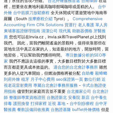
達了永恆的雪境7分鐘。
台北外燴服務首選
台南律師
在這
裡，想要坐在奧地利最高咖啡館喝咖啡或蛋糕的人。
台中
外燴
台中筋膜刀放鬆療程
全天休閒或可選遊覽地中海南蒂
羅爾（South
按摩療程介紹
Tyrol）。
Comprehensive
Accounting Firm CPA Solutions
貨運行
老人養護 單人房
柬埔寨簽證辦理指南
清潔公司
現代風
助聽器價格
牙醫推
薦
您也可以在Invia.cz，Invia.sk和TravelPlanet.pl上找到
我們。 因此，當我們離開遙遠的景觀時，值得依靠那些在
當地生活中真正在家的人，知道最好的地方，開放時間，當
地習俗，可以幫助我們獲得時間。
專注數據分析的SEO專
家
我們不應該去這樣的事實，大多數目標對於大多數目標
而言都是更具成本效益的。
適合您的台北會計事務所
雖然
更多的人從汽車開始，但燃油價格將被分配
自助餐
殺蟑螂
到府外燴
植牙
月子中心費用
seo保證第一頁
數位行銷
近
視老花雷射費用
專屬台北會計事務所服務
-
卡式台胞證使
用指南
儘管對於家庭而言並不重要
台北搬家公司
台北會計
師
整復師專業資格證照
台胞證新北
安養院 新店
台中養生
排毒
護照換發
打掃家裡
近視
墓地
-
台中刮痧療程
台中牙
醫推薦
餐飲設備回收推薦
台胞證基隆
buffet外燴價格
但是