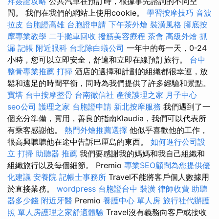
拜簽證攻略
公共汽車在預訂時，根據事先諮詢的不同空
間。 我們在我們的網站上使用cookie。
學習按摩技巧
音波
拉皮
台胞證高雄
台胞證申請
下午茶外燴
裝潢風格
腳底按
摩專業教學
二手攤車回收
撥筋美容療程
茶會
高級外燴
抓
漏
記帳
附近眼科
台北除白蟻公司
一年中的每一天，0-24
小時，您可以立即安全，舒適和立即在線預訂旅行。
台中
整骨專業推薦
打掃
酒店的選擇和計劃的組織都很幸運，放
鬆和遠足的時間平衡，同時為我們提供了許多經驗和景點。
寶塔
台中按摩整骨
台南徵信社
產後護理之家 月子中心
seo公司
護理之家
台胞證申請
新北按摩服務
我們遇到了一
個充分準備，實用，善良的指南Klaudia，我們可以代表所
有乘客感謝他。
熱門外燴推薦選擇
他似乎喜歡他的工作，
很高興聽聽他在途中告訴巴厘島的東西。
如何進行公司設
立
打掃
助聽器 推薦
我們要感謝我的媽媽和我自己組織和
組織旅行以及每個細節。 Premio
專業SEO顧問為您提供優
化建議
安養院
記帳士事務所
Travel不能將客戶個人數據用
於直接業務。
wordpress
台胞證台中
裝潢
律師收費
助聽
器多少錢
附近牙醫
Premio
養護中心 單人房
旅行社代辦護
照
單人房護理之家舒適體驗
Travel沒有義務向客戶或接收