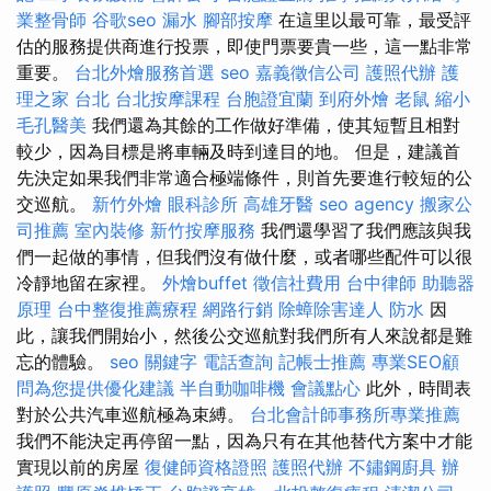
業整骨師
谷歌seo
漏水
腳部按摩
在這里以最可靠，最受評
估的服務提供商進行投票，即使門票要貴一些，這一點非常
重要。
台北外燴服務首選
seo
嘉義徵信公司
護照代辦
護
理之家 台北
台北按摩課程
台胞證宜蘭
到府外燴
老鼠
縮小
毛孔醫美
我們還為其餘的工作做好準備，使其短暫且相對
較少，因為目標是將車輛及時到達目的地。 但是，建議首
先決定如果我們非常適合極端條件，則首先要進行較短的公
交巡航。
新竹外燴
眼科診所
高雄牙醫
seo agency
搬家公
司推薦
室內裝修
新竹按摩服務
我們還學習了我們應該與我
們一起做的事情，但我們沒有做什麼，或者哪些配件可以很
冷靜地留在家裡。
外燴buffet
徵信社費用
台中律師
助聽器
原理
台中整復推薦療程
網路行銷
除蟑除害達人
防水
因
此，讓我們開始小，然後公交巡航對我們所有人來說都是難
忘的體驗。
seo 關鍵字
電話查詢
記帳士推薦
專業SEO顧
問為您提供優化建議
半自動咖啡機
會議點心
此外，時間表
對於公共汽車巡航極為束縛。
台北會計師事務所專業推薦
我們不能決定再停留一點，因為只有在其他替代方案中才能
實現以前的房屋
復健師資格證照
護照代辦
不鏽鋼廚具
辦