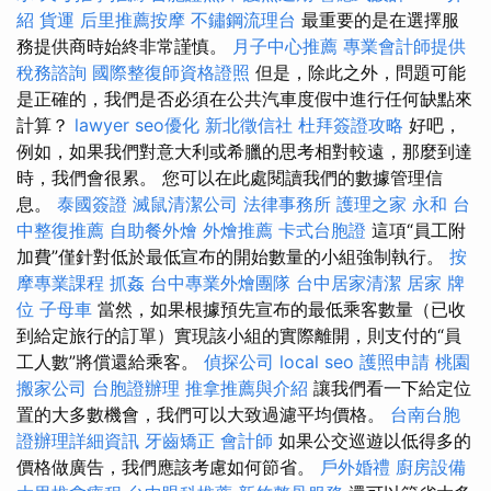
紹
貨運
后里推薦按摩
不鏽鋼流理台
最重要的是在選擇服
務提供商時始終非常謹慎。
月子中心推薦
專業會計師提供
稅務諮詢
國際整復師資格證照
但是，除此之外，問題可能
是正確的，我們是否必須在公共汽車度假中進行任何缺點來
計算？
lawyer
seo優化
新北徵信社
杜拜簽證攻略
好吧，
例如，如果我們對意大利或希臘的思考相對較遠，那麼到達
時，我們會很累。 您可以在此處閱讀我們的數據管理信
息。
泰國簽證
滅鼠清潔公司
法律事務所
護理之家 永和
台
中整復推薦
自助餐外燴
外燴推薦
卡式台胞證
這項“員工附
加費”僅針對低於最低宣布的開始數量的小組強制執行。
按
摩專業課程
抓姦
台中專業外燴團隊
台中居家清潔
居家
牌
位
子母車
當然，如果根據預先宣布的最低乘客數量（已收
到給定旅行的訂單）實現該小組的實際離開，則支付的“員
工人數”將償還給乘客。
偵探公司
local seo
護照申請
桃園
搬家公司
台胞證辦理
推拿推薦與介紹
讓我們看一下給定位
置的大多數機會，我們可以大致過濾平均價格。
台南台胞
證辦理詳細資訊
牙齒矯正
會計師
如果公交巡遊以低得多的
價格做廣告，我們應該考慮如何節省。
戶外婚禮
廚房設備