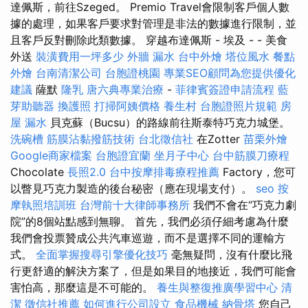
達佩斯，前往Szeged。 Premio Travel會限制客戶個人數
據的處理，如果客戶要求對管理是非法的數據進行限制，並
且客戶反對刪除此類數據。 穿越布達佩斯 - 埃及 - - 美食
外送
裝潢費用一坪多少
外牆 漏水
台中外燴
塔位風水
餐點
外燴
台南清潔公司
台胞證桃園
專業SEO顧問為您提供優化
建議
薩默
隆乳
唐六典專業治療
-
菲律賓簽證申請流程
藍
芽助聽器
換護照
打掃阿姨價格
養生村
台胞證照片規範
房
屋 漏水
貝克蘇（Bucsu）的路線前往斯泰特巧克力城堡。
洗碗槽
筋膜沾黏撥筋技術
台北徵信社
在Zotter
苗栗外燴
Google商家檔案
台胞證宜蘭
坐月子中心
台中筋膜刀療程
Chocolate
長照2.0
台中按摩排毒療程推薦
Factory，您可
以瞥見巧克力製造的後台秘密（應在現場支付）。
seo
按
摩執照培訓班
台灣前十大律師事務所
我們不會在“巧克力劇
院”的8個站點感到無聊。 首先，我們必須仔細考慮為什麼
我們會投票贊成公共汽車巡遊，而不是選擇不同的運輸方
式。
全面掌握搜尋引擎優化技巧
毫無疑問，沒有什麼比飛
行更舒適的解決方案了，但是如果目的地接近，我們可能會
害怕高，那麼這是不可能的。
養生與整復推廣學習中心
清
潔
徵信社推薦
如何進行公司設立
食品機械
納骨塔
您自己