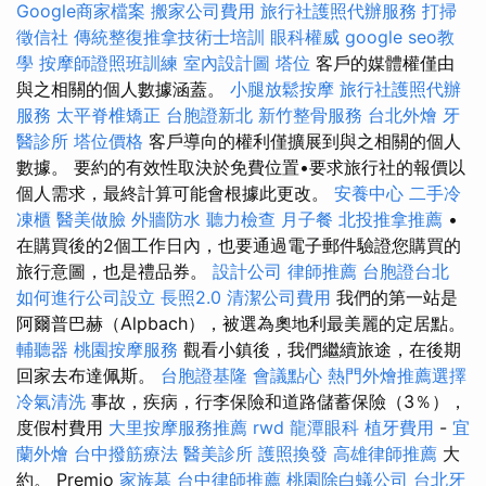
Google商家檔案
搬家公司費用
旅行社護照代辦服務
打掃
徵信社
傳統整復推拿技術士培訓
眼科權威
google seo教
學
按摩師證照班訓練
室內設計圖
塔位
客戶的媒體權僅由
與之相關的個人數據涵蓋。
小腿放鬆按摩
旅行社護照代辦
服務
太平脊椎矯正
台胞證新北
新竹整骨服務
台北外燴
牙
醫診所
塔位價格
客戶導向的權利僅擴展到與之相關的個人
數據。 要約的有效性取決於免費位置•要求旅行社的報價以
個人需求，最終計算可能會根據此更改。
安養中心
二手冷
凍櫃
醫美做臉
外牆防水
聽力檢查
月子餐
北投推拿推薦
•
在購買後的2個工作日內，也要通過電子郵件驗證您購買的
旅行意圖，也是禮品券。
設計公司
律師推薦
台胞證台北
如何進行公司設立
長照2.0
清潔公司費用
我們的第一站是
阿爾普巴赫（Alpbach），被選為奧地利最美麗的定居點。
輔聽器
桃園按摩服務
觀看小鎮後，我們繼續旅途，在後期
回家去布達佩斯。
台胞證基隆
會議點心
熱門外燴推薦選擇
冷氣清洗
事故，疾病，行李保險和道路儲蓄保險（3％），
度假村費用
大里按摩服務推薦
rwd
龍潭眼科
植牙費用
-
宜
蘭外燴
台中撥筋療法
醫美診所
護照換發
高雄律師推薦
大
約。 Premio
家族墓
台中律師推薦
桃園除白蟻公司
台北牙