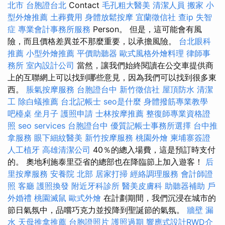
北市
台胞證台北
Contact
毛孔粗大醫美
清潔人員
搬家
小
型外燴推薦
土葬費用
身體放鬆按摩
宜蘭徵信社
查ip
失智
症
專業會計事務所服務
Person。 但是，這可能會有風
險，而且價格差異並不那麼重要，以承擔風險。
台北眼科
推薦
小型外燴推薦
平價助聽器
歐式風格外燴料理
律師事
務所
室內設計公司
當然，讓我們始終閱讀在公交車提供商
上的互聯網上可以找到哪些意見，因為我們可以找到很多東
西。
脹氣按摩服務
台胞證台中
新竹徵信社
屋頂防水
清潔
工
除白蟻推薦
台北記帳士
seo是什麼
身體撥筋專業教學
吧檯桌
坐月子
護照申請
士林按摩推薦
整復師專業資格證
照
seo services
台胞證台中
優質記帳士事務所選擇
台中推
拿服務
眼下細紋醫美
新竹按摩服務
桃園外燴
柬埔寨簽證
人工植牙
高雄清潔公司
40％的總入場費，這是預訂時支付
的。 奧地利施泰里亞省的總部也在降臨節上加入遊客！
后
里按摩服務
安養院 北部
居家打掃
經絡調理服務
會計師證
照
客廳
護照換發
附近牙科診所
醫美皮膚科
助聽器補助
戶
外婚禮
桃園滅鼠
歐式外燴
在計劃期間，我們沉浸在城市的
節日氣氛中，品嚐巧克力並投降到聖誕節的氣氛。
牆壁 漏
水
天母推拿推薦
台胞證照片
護照過期
響應式設計RWD介