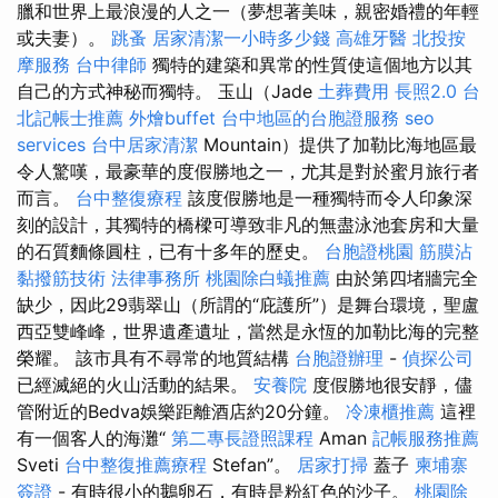
臘和世界上最浪漫的人之一（夢想著美味，親密婚禮的年輕
或夫妻）。
跳蚤
居家清潔一小時多少錢
高雄牙醫
北投按
摩服務
台中律師
獨特的建築和異常的性質使這個地方以其
自己的方式神秘而獨特。 玉山（Jade
土葬費用
長照2.0
台
北記帳士推薦
外燴buffet
台中地區的台胞證服務
seo
services
台中居家清潔
Mountain）提供了加勒比海地區最
令人驚嘆，最豪華的度假勝地之一，尤其是對於蜜月旅行者
而言。
台中整復療程
該度假勝地是一種獨特而令人印象深
刻的設計，其獨特的橋樑可導致非凡的無盡泳池套房和大量
的石質麵條圓柱，已有十多年的歷史。
台胞證桃園
筋膜沾
黏撥筋技術
法律事務所
桃園除白蟻推薦
由於第四堵牆完全
缺少，因此29翡翠山（所謂的“庇護所”）是舞台環境，聖盧
西亞雙峰峰，世界遺產遺址，當然是永恆的加勒比海的完整
榮耀。 該市具有不尋常的地質結構
台胞證辦理
-
偵探公司
已經滅絕的火山活動的結果。
安養院
度假勝地很安靜，儘
管附近的Bedva娛樂距離酒店約20分鐘。
冷凍櫃推薦
這裡
有一個客人的海灘“
第二專長證照課程
Aman
記帳服務推薦
Sveti
台中整復推薦療程
Stefan”。
居家打掃
蓋子
柬埔寨
簽證
- 有時很小的鵝卵石，有時是粉紅色的沙子。
桃園除