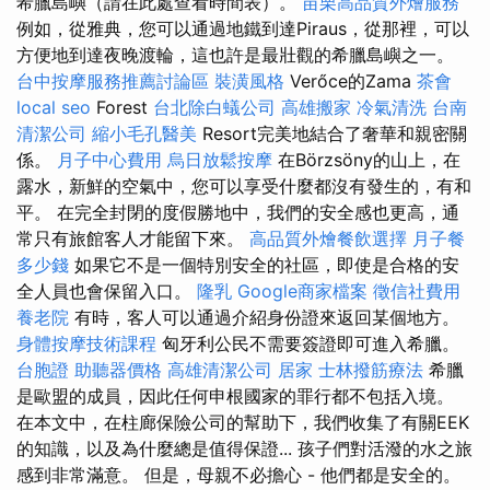
希臘島嶼（請在此處查看時間表）。
苗栗高品質外燴服務
例如，從雅典，您可以通過地鐵到達Piraus，從那裡，可以
方便地到達夜晚渡輪，這也許是最壯觀的希臘島嶼之一。
台中按摩服務推薦討論區
裝潢風格
Verőce的Zama
茶會
local seo
Forest
台北除白蟻公司
高雄搬家
冷氣清洗
台南
清潔公司
縮小毛孔醫美
Resort完美地結合了奢華和親密關
係。
月子中心費用
烏日放鬆按摩
在Börzsöny的山上，在
露水，新鮮的空氣中，您可以享受什麼都沒有發生的，有和
平。 在完全封閉的度假勝地中，我們的安全感也更高，通
常只有旅館客人才能留下來。
高品質外燴餐飲選擇
月子餐
多少錢
如果它不是一個特別安全的社區，即使是合格的安
全人員也會保留入口。
隆乳
Google商家檔案
徵信社費用
養老院
有時，客人可以通過介紹身份證來返回某個地方。
身體按摩技術課程
匈牙利公民不需要簽證即可進入希臘。
台胞證
助聽器價格
高雄清潔公司
居家
士林撥筋療法
希臘
是歐盟的成員，因此任何申根國家的罪行都不包括入境。
在本文中，在柱廊保險公司的幫助下，我們收集了有關EEK
的知識，以及為什麼總是值得保證... 孩子們對活潑的水之旅
感到非常滿意。 但是，母親不必擔心 - 他們都是安全的。