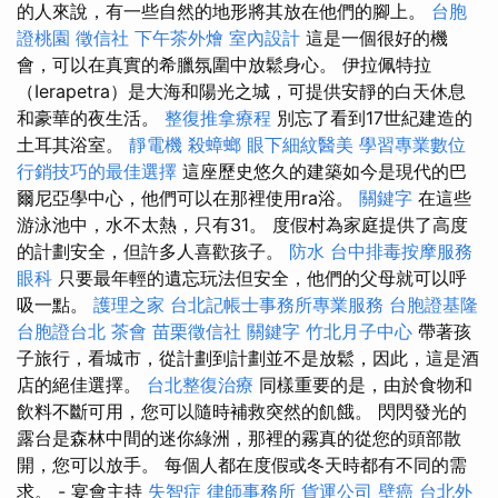
的人來說，有一些自然的地形將其放在他們的腳上。
台胞
證桃園
徵信社
下午茶外燴
室內設計
這是一個很好的機
會，可以在真實的希臘氛圍中放鬆身心。 伊拉佩特拉
（Ierapetra）是大海和陽光之城，可提供安靜的白天休息
和豪華的夜生活。
整復推拿療程
別忘了看到17世紀建造的
土耳其浴室。
靜電機
殺蟑螂
眼下細紋醫美
學習專業數位
行銷技巧的最佳選擇
這座歷史悠久的建築如今是現代的巴
爾尼亞學中心，他們可以在那裡使用ra浴。
關鍵字
在這些
游泳池中，水不太熱，只有31。 度假村為家庭提供了高度
的計劃安全，但許多人喜歡孩子。
防水
台中排毒按摩服務
眼科
只要最年輕的遺忘玩法但安全，他們的父母就可以呼
吸一點。
護理之家
台北記帳士事務所專業服務
台胞證基隆
台胞證台北
茶會
苗栗徵信社
關鍵字
竹北月子中心
帶著孩
子旅行，看城市，從計劃到計劃並不是放鬆，因此，這是酒
店的絕佳選擇。
台北整復治療
同樣重要的是，由於食物和
飲料不斷可用，您可以隨時補救突然的飢餓。 閃閃發光的
露台是森林中間的迷你綠洲，那裡的霧真的從您的頭部散
開，您可以放手。 每個人都在度假或冬天時都有不同的需
求。 - 宴會主持
失智症
律師事務所
貨運公司
壁癌
台北外