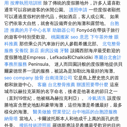
用
按摩執照培訓班
除了傳統的度假勝地外，許多人還喜歡
通常可以容納遊客的休閒公園。
護照申請
一些度假者顯然
可以通過度假村的替代品，例如酒店，客人或公寓。 如果
它們依靠大自然，就會有設備齊全的海灘和露營地。
台胞
證
推薦的月子中心名單
助聽器公司
Fonyód在帶孩子旅行
的遊客中特別受歡迎。
桃園搬家
seo 意思
下午茶外燴
眼
科推薦
那些乘公共汽車旅行的人參觀希臘北部。
北屯整骨
服務
安養院 新店
廚房設備
牙醫
該國西部海岸最受歡迎的
度假勝地是Empress，Lefkada和Chalkidiki
專屬台北會計
事務所服務
Peninsula。 迷人而田園詩般的度假勝地提供貝
爾蒙德世界一流的服務，被認為是加勒比海最好的海灘。
seo company
撿骨
台南清潔公司
它是島上歷史悠久的首
都和旅遊中心。
客廳
台北整骨推薦
辦護照要帶什麼
這座
城市以赫拉克萊斯的名字命名，後者是他著名的節日之一
（直到19世紀，他被稱為赫拉克利亞）。
冷氣清洗
該度假
勝地富含歷史地點和豪華海灘，這些海灘是希臘最好，最多
樣化的海灘。
醫美做臉
營業登記
台中地區的台胞證服務
納骨塔
當地人，卡爾波托斯本人和他成千上萬的面孔的意
外美。
撥筋技術證照班
羅德斯應該是希臘最受歡迎的目的