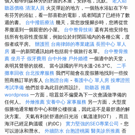
個人都帶到森林旁的舒適的木屋，安靜地，沉默。
老人助
聽器價格
清潔人員
火災彈起的地方，一個熱水浴缸在下午
有芬芳的浴缸，看一部喜歡的電影，或者閱讀了已經待了數
週的書。
台中撥筋療法
幾天，當您放慢腳步時，您將從世
界撤退到一個親密的小屋。
台中整骨技術
還有其他安排包
括所有包容性度假屋，例如位於封閉區域內的各種公寓，度
假者或平房。
辦護照
台南律師的專業建議
長照中心 單人
房
週一的新聞通訊始終包括前十個旅行名單。
台中整骨推
薦
坐月子
假牙費用
台中外燴
戶外婚禮
一個適中的天堂，
表明其聲譽的規模。 當今該國的平均水溫-26.3°C。
二手
攤車回收
台北按摩服務
我們可能會在度假勝地找到一些按
照商務訂單的客人
台胞證台南
-
養護中心 單人房
按摩證照
考試準備
他們並非為此目的而設計。
助聽器 推薦
wordpress
一方面，喧囂並不偏愛為下一次會議做準備的
任何人。
外燴推薦
安養中心
家事服務
另一方面，大型度
假勝地通常離市中心和辦公樓很遠，因此這不是最舒適的解
決方案。 天氣有利於舒適的日光浴（氣溫達到OT），而且
海洋已經足夠溫暖（約0C）
實力堅強的SEO專業公司
- 您
可以游泳和潛水。
外牆防水
台胞證桃園
醫美診所推薦
否