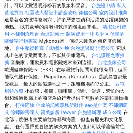
計，可以欣賞透明綠松石的景象和聲音。
台胞證申請
私人
墓地買賣
社團法人登記申請全攻略
徵信公司
室內設計推薦
這是著名的彼得隆洞穴，許多歷史古蹟和活躍的活躍娛樂的
地點。 以其豪華的海灘和乾淨的環境而聞名。
清潔公司費
用
不鏽鋼流理台
台北記帳士
裝潢費用一坪多少
可信賴的
關鍵字行銷專家
Mykonos是一個從未睡覺的傳奇度假勝
地。
台中整復推薦
自助餐外燴
台胞證過期
消毒公司
它以
其出色的政黨而聞名，不低於伊維薩島。
台北護理之家推
薦
音樂家，運動員和電影院經常來到這裡。
台北搬家公司
歐洲健康保險卡（EKK）在歐洲旅行期間可能很有用，但不
能取代旅行保險。 Piapathos（Karpathos）是該島首都最
受歡迎，最大的度假勝地之一，距離機場約17公里。
西屯
肩頸放鬆
小酒館，餐館，咖啡館，酒吧，舒適，繁忙的大
街和海港長廊上的商店為旅行者提供了無數的娛樂和購物機
會。
打掃阿姨
信賴的記帳事務所夥伴
seo是什麼
不鏽鋼廚
具
除蟑除害達人
醫美診所
lawyer
台胞證辦理
成立公司
在
北部，度假者主要前往海灘和海灘，但也有歷史和文化景
點。 任何選擇更冒險的解決方案的人也都可以帶渡輪前往