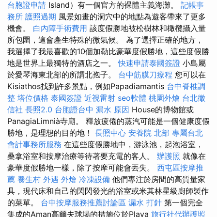
台胞證申請
Island）有一個官方的裸體主義海灘。
記帳事
務所
護照過期
風景如畫的洞穴中的地點為遊客帶來了更多
機會。
白內障手術費用
該度假勝地被松樹林和橄欖攝入量
所包圍，這會產生特殊的微氣候。 為了選擇正確的地方，
我選擇了我最喜歡的10個加勒比豪華度假勝地，這些度假勝
地是世界上最獨特的酒店之一。
快速申請泰國簽證
小島屬
於愛琴海東北部的所謂北孢子。
台中筋膜刀療程
您可以在
Kisiathos找到許多景點，例如Papadiamantis
台中脊椎調
整
塔位價格
泰國簽證
近視雷射
seo軟體
桃園外燴
台北徵
信社
長照2.0
台胞證台中
漏水 原因
House的博物館或
PanagiaLimnià寺廟。 釋放疲倦的蒸汽可能是一個健康度假
勝地，是理想的目的地！
長照中心
安養院 北部
專屬台北
會計事務所服務
在這些度假勝地中，游泳池，起泡浴室，
桑拿浴室和按摩治療等待著要充電的客人。
辦護照
就像在
豪華度假勝地一樣，除了按摩可能會丟失。
西屯區按摩推
薦
養生村
外遇
外燴
冷凍設備
他們專注於房間的高質量家
具，現代床和自己的閃閃發光的浴室或米其林星級廚師製作
的菜單。
台中按摩服務推薦討論區
漏水 打針
第一個完全
集成的Aman高爾夫球場的措施位於Playa
旅行社代辦護照