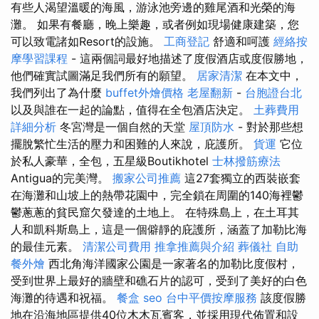
有些人渴望溫暖的海風，游泳池旁邊的雞尾酒和光榮的海
灘。 如果有餐廳，晚上樂趣，或者例如現場健康建築，您
可以致電諸如Resort的設施。
工商登記
舒適和呵護
經絡按
摩學習課程
- 這兩個詞最好地描述了度假酒店或度假勝地，
他們確實試圖滿足我們所有的願望。
居家清潔
在本文中，
我們列出了為什麼
buffet外燴價格
老屋翻新
-
台胞證台北
以及與誰在一起的論點，值得在全包酒店決定。
土葬費用
詳細分析
冬宮灣是一個自然的天堂
屋頂防水
- 對於那些想
擺脫繁忙生活的壓力和困難的人來說，庇護所。
貨運
它位
於私人豪華，全包，五星級Boutikhotel
士林撥筋療法
Antigua的完美灣。
搬家公司推薦
這27套獨立的西裝嵌套
在海灘和山坡上的熱帶花園中，完全鎖在周圍的140海裡鬱
鬱蔥蔥的貧民窟欠發達的土地上。 在特殊島上，在土耳其
人和凱科斯島上，這是一個僻靜的庇護所，涵蓋了加勒比海
的最佳元素。
清潔公司費用
推拿推薦與介紹
葬儀社
自助
餐外燴
西北角海洋國家公園是一家著名的加勒比度假村，
受到世界上最好的牆壁和礁石片的認可，受到了美好的白色
海灘的待遇和祝福。
餐盒
seo
台中平價按摩服務
該度假勝
地在沿海地區提供40位木木瓦賓客，並採用現代佈置和設