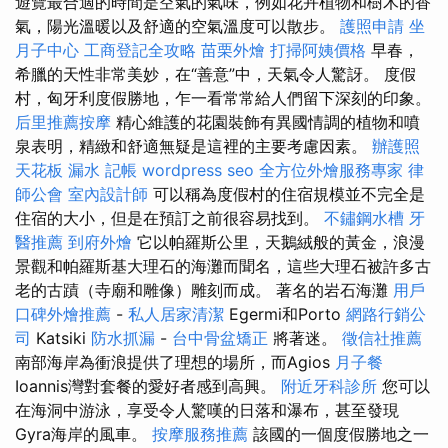
遊覽最合適的時間是空氣的氣味，例如花卉植物和樹木的香
氣，陽光溫暖以及舒適的空氣溫度可以散步。
護照申請
坐
月子中心
工商登記全攻略
苗栗外燴
打掃阿姨價格
早春，
希臘的天性非常美妙，在“善意”中，天氣令人驚訝。 度假
村，匈牙利度假勝地，乍一看常常給人們留下深刻的印象。
后里推薦按摩
精心維護的花園裝飾有異國情調的植物和噴
泉表明，精緻和舒適無疑是這裡的主要考慮因素。
辦護照
天花板 漏水
記帳
wordpress seo
全方位外燴服務專家
律
師公會
室內設計師
可以稱為度假村的住宿規模並不完全是
住宿的大小，但是在預訂之前很容易找到。
不鏽鋼水槽
牙
醫推薦
到府外燴
它以帕羅斯公里，天鵝絨般的黃金，浪漫
景觀和帕羅斯基大理石的海灘而聞名，這些大理石被許多古
老的古蹟（寺廟和雕像）雕刻而成。 著名的岩石海灘
用戶
口碑外燴推薦
-
私人居家清潔
Egermi和Porto
網路行銷公
司
Katsiki
防水抓漏
-
台中骨盆矯正
將著迷。
徵信社推薦
南部海岸為衝浪提供了理想的場所，而Agios
月子餐
Ioannis灣對套餐的愛好者感到高興。
附近牙科診所
您可以
在海洞中游泳，享受令人驚嘆的日落和瀑布，甚至發現
Gyra海岸的風車。
按摩服務推薦
該國的一個度假勝地之一