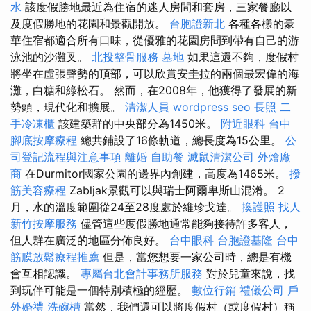
水
該度假勝地最近為住宿的迷人房間和套房，三家餐廳以
及度假勝地的花園和景觀開放。
台胞證新北
各種各樣的豪
華住宿都適合所有口味，從優雅的花園房間到帶有自己的游
泳池的沙灘叉。
北投整骨服務
墓地
如果這還不夠，度假村
將坐在虛張聲勢的頂部，可以欣賞安圭拉的兩個最宏偉的海
灘，白糖和綠松石。 然而，在2008年，他獲得了發展的新
勢頭，現代化和擴展。
清潔人員
wordpress seo
長照
二
手冷凍櫃
該建築群的中央部分為1450米。
附近眼科
台中
腳底按摩療程
總共鋪設了16條軌道，總長度為15公里。
公
司登記流程與注意事項
離婚
自助餐
滅鼠清潔公司
外燴廠
商
在Durmitor國家公園的邊界內創建，高度為1465米。
撥
筋美容療程
Zabljak景觀可以與瑞士阿爾卑斯山混淆。 2
月，水的溫度範圍從24至28度處於維珍戈達。
換護照
找人
新竹按摩服務
儘管這些度假勝地通常能夠接待許多客人，
但人群在廣泛的地區分佈良好。
台中眼科
台胞證基隆
台中
筋膜放鬆療程推薦
但是，當您想要一家公司時，總是有機
會互相認識。
專屬台北會計事務所服務
對於兒童來說，找
到玩伴可能是一個特別積極的經歷。
數位行銷
禮儀公司
戶
外婚禮
洗碗槽
當然，我們還可以將度假村（或度假村）稱