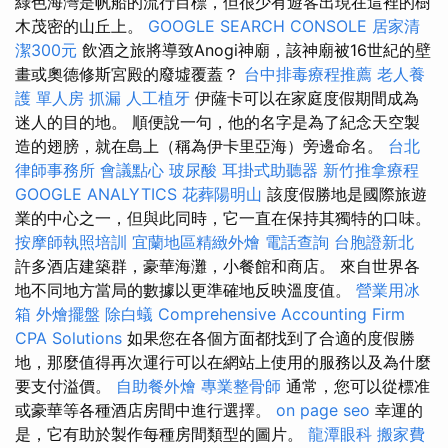
綠色海灣是帆船的流行目標，但很少有遊客出現在這裡的樹
木茂密的山丘上。
GOOGLE SEARCH CONSOLE
居家清
潔300元
飲酒之旅將導致Anogi神廟，該神廟被16世紀的壁
畫或奧德修斯宮殿的廢墟覆蓋？
台中排毒療程推薦
老人養
護 單人房
抓漏
人工植牙
伊薩卡可以在家庭度假期間成為
迷人的目的地。 順便說一句，他的名字是為了紀念天空製
造的翅膀，就在島上（稱為伊卡里亞海）旁邊命名。
台北
律師事務所
會議點心
玻尿酸
耳掛式助聽器
新竹推拿療程
GOOGLE ANALYTICS
花葬陽明山
該度假勝地是國際旅遊
業的中心之一，但與此同時，它一直在保持其獨特的口味。
按摩師執照培訓
宜蘭地區精緻外燴
電話查詢
台胞證新北
許多酒店建築群，豪華海灘，小餐館和商店。 來自世界各
地不同地方當局的數據以更準確地反映溫度值。
營業用冰
箱
外燴擺盤
除白蟻
Comprehensive Accounting Firm
CPA Solutions
如果您在各個方面都找到了合適的度假勝
地，那麼值得再次運行可以在網站上使用的服務以及為什麼
要支付溢價。
自助餐外燴
專業整骨師
通常，您可以從標准
或豪華等各種酒店房間中進行選擇。
on page seo
幸運的
是，它有助於製作每種房間類型的圖片。
龍潭眼科
搬家費