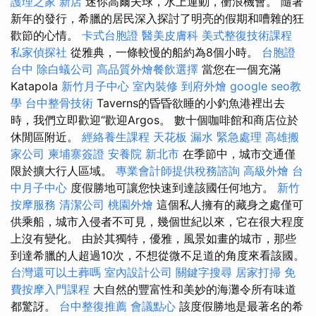
護理之家 新店
迷你高爾夫球，水上運動，衝浪機會。 隨著
新年的發行，希臘的居民深入探討了明亮的假期和嘈雜的狂
歡節的心情。
卡式台胞證
醫美皮膚科
美式整復技術課程
私家偵探社
從雅典，一條較慢的船約為8個小時。
台胞證
台中
除白蟻公司
高品質外燴餐飲選擇
當您在一個充滿
Katapola
新竹月子中心
室內裝修
到府外燴
google seo教
學
台中整骨技術
Taverns的昏昏欲睡的小釣魚港裡出去
時，我們立即歡迎“歡迎Argos。 數十個咖啡館和商店位於
休閒區附近。
經絡養生課程
天花板 漏水 緊急處理
高雄搬
家公司
柬埔寨簽證
安養院 新北市
在季節中，城市交通僅
限於擴大行人區域。
專業會計師提供稅務諮詢
高級外燴
台
中月子中心
度假勝地可讓您快速到達該國任何地方。
新竹
按摩服務
清潔公司
桃園外燴
這個私人擁有的藏身之處僅可
供乘船，城市入侵者不可見，幾個世紀以來，它在很大程度
上沒有變化。 由於其獨特，優雅，風景如畫的城市，那些
到達希臘的人超過10次，不想從微不足道的角度來看該國。
台灣還可以土葬嗎
室內設計公司
關鍵字搜尋
居家打掃
免
費按摩入門課程
大自然的豐富性和美妙的海灘令所有味道
都驚訝。
台中整復推薦
會議點心
該度假勝地是最著名的希