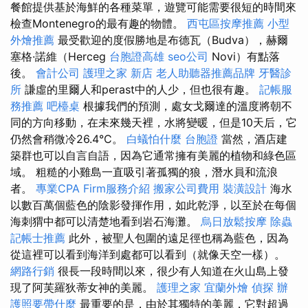
餐館提供基於海鮮的各種菜單，遊覽可能需要很短的時間來
檢查Montenegro的最有趣的物體。
西屯區按摩推薦
小型
外燴推薦
最受歡迎的度假勝地是布德瓦（Budva），赫爾
塞格·諾維（Herceg
台胞證高雄
seo公司
Novi）有點落
後。
會計公司
護理之家 新店
老人助聽器推薦品牌
牙醫診
所
謙虛的里爾人和perast中的人少，但也很有趣。
記帳服
務推薦
吧檯桌
根據我們的預測，處女戈爾達的溫度將朝不
同的方向移動，在未來幾天裡，水將變暖，但是10天后，它
仍然會稍微冷26.4°C。
白蟻怕什麼
台胞證
當然，酒店建
築群也可以自言自語，因為它通常擁有美麗的植物和綠色區
域。 粗糙的小雞島一直吸引著孤獨的狼，潛水員和流浪
者。
專業CPA Firm服務介紹
搬家公司費用
裝潢設計
海水
以數百萬個藍色的陰影發揮作用，如此乾淨，以至於在每個
海刺猬中都可以清楚地看到岩石海灘。
烏日放鬆按摩
除蟲
記帳士推薦
此外，被聖人包圍的遠足徑也稱為藍色，因為
從這裡可以看到海洋到處都可以看到（就像天空一樣）。
網路行銷
很長一段時間以來，很少有人知道在火山島上發
現了阿芙羅狄蒂女神的美麗。
護理之家
宜蘭外燴
偵探
辦
護照要帶什麼
最重要的是，由於其獨特的美麗，它對超過