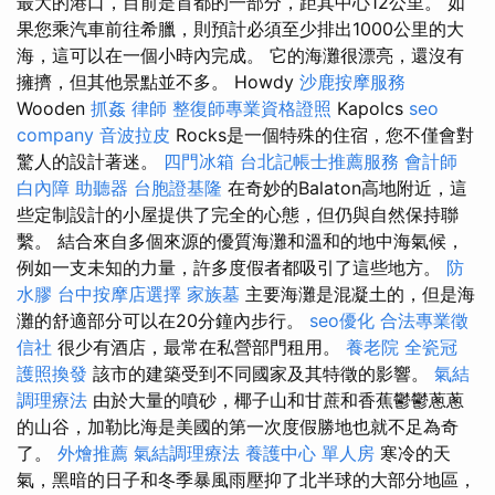
最大的港口，目前是首都的一部分，距其中心12公里。 如
果您乘汽車前往希臘，則預計必須至少排出1000公里的大
海，這可以在一個小時內完成。 它的海灘很漂亮，還沒有
擁擠，但其他景點並不多。 Howdy
沙鹿按摩服務
Wooden
抓姦
律師
整復師專業資格證照
Kapolcs
seo
company
音波拉皮
Rocks是一個特殊的住宿，您不僅會對
驚人的設計著迷。
四門冰箱
台北記帳士推薦服務
會計師
白內障
助聽器
台胞證基隆
在奇妙的Balaton高地附近，這
些定制設計的小屋提供了完全的心態，但仍與自然保持聯
繫。 結合來自多個來源的優質海灘和溫和的地中海氣候，
例如一支未知的力量，許多度假者都吸引了這些地方。
防
水膠
台中按摩店選擇
家族墓
主要海灘是混凝土的，但是海
灘的舒適部分可以在20分鐘內步行。
seo優化
合法專業徵
信社
很少有酒店，最常在私營部門租用。
養老院
全瓷冠
護照換發
該市的建築受到不同國家及其特徵的影響。
氣結
調理療法
由於大量的噴砂，椰子山和甘蔗和香蕉鬱鬱蔥蔥
的山谷，加勒比海是美國的第一次度假勝地也就不足為奇
了。
外燴推薦
氣結調理療法
養護中心 單人房
寒冷的天
氣，黑暗的日子和冬季暴風雨壓抑了北半球的大部分地區，