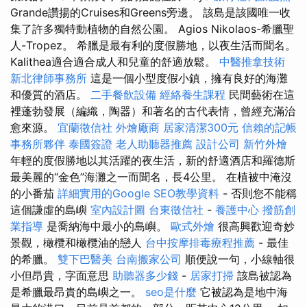
Grande讚揚的Cruises和Greens旁邊。 該島是該國唯一收
集了許多獨特動植物的自然公園。 Agios Nikolaos-希臘聖
人-Tropez。 希臘是最有利的度假勝地，以夜生活而聞名。
Kalithea適合適合成人和兒童的舒適放鬆。
中醫推拿技術
新北律師事務所
這是一個小型度假小鎮，擁有良好的海灘
和優質的酒店。
二手餐飲設備
經絡養生課程
民間藝術在這
裡蓬勃發展（編織，陶器）和著名的古代表情，曾經充滿治
愈來源。
宜蘭徵信社
外燴廠商
居家清潔300元
信賴的記帳
事務所夥伴
泰國簽證
老人助聽器推薦
設計公司
新竹外燴
年輕的度假勝地以其活躍的夜生活，新的舒適酒店和羅德斯
最美麗的“金色”海灘之一而聞名，長4公里。 在植被中淹沒
的小番茄
詳細實用的Google SEO教學資料
- 否則您不能稱
這個謙虛的島嶼
室內設計圖
台東徵信社
-
養護中心
撥筋創
業指導
是喬納海中最小的島嶼。
歐式外燴
很高興歡迎奇妙
景觀，橄欖和橄欖油的戀人
台中按摩排毒療程推薦
- 最佳
的希臘。
雙下巴醫美
台南搬家公司
順便說一句，小線軸很
小但昂貴，字面意思
助聽器多少錢
-
居家打掃
該島被認為
是希臘最昂貴的島嶼之一。
seo是什麼
它被認為是地中海