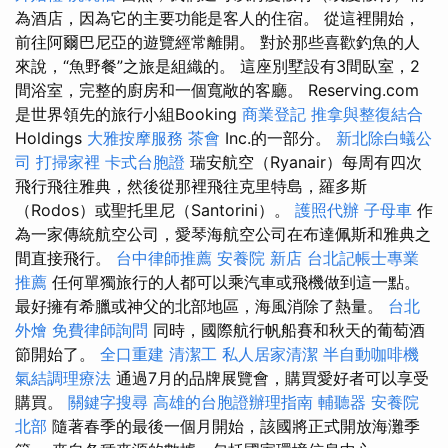
為酒店，因為它的主要功能是客人的住宿。 從這裡開始，
前往阿爾巴尼亞的遊覽經常離開。 對於那些喜歡釣魚的人
來說，“魚野餐”之旅是組織的。 這座別墅設有3間臥室，2
間浴室，完整的廚房和一個寬敞的客廳。 Reserving.com
是世界領先的旅行小組Booking
商業登記
推拿與整復結合
Holdings
大雅按摩服務
茶會
Inc.的一部分。
新北除白蟻公
司
打掃家裡
卡式台胞證
瑞安航空（Ryanair）每周有四次
飛行飛往雅典，然後從那裡飛往克里特島，羅多斯
（Rodos）或聖托里尼（Santorini）。
護照代辦
子母車
作
為一家傳統航空公司，愛琴海航空公司在布達佩斯和雅典之
間直接飛行。
台中律師推薦
安養院 新店
台北記帳士專業
推薦
任何單獨旅行的人都可以乘汽車或飛機做到這一點。
最好擁有希臘或神父的北部地區，海風消除了熱量。
台北
外燴
免費律師詢問
同時，國際航行帆船賽和秋天的葡萄酒
節開始了。
全口重建
清潔工
私人居家清潔
半自動咖啡機
氣結調理療法
通過7月的品牌展覽會，購買愛好者可以享受
購買。
關鍵字搜尋
高雄的台胞證辦理指南
輔聽器
安養院
北部
隨著春季的最後一個月開始，該國將正式開放海灘季