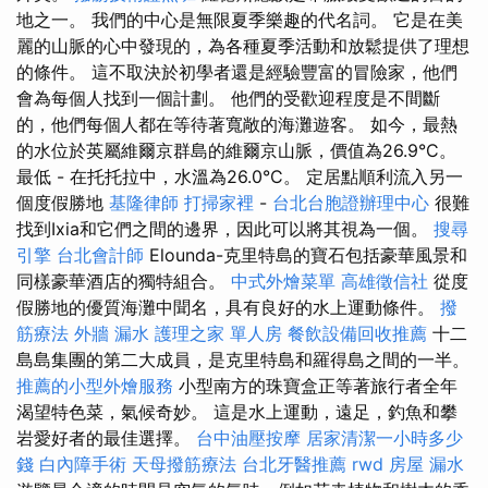
地之一。 我們的中心是無限夏季樂趣的代名詞。 它是在美
麗的山脈的心中發現的，為各種夏季活動和放鬆提供了理想
的條件。 這不取決於初學者還是經驗豐富的冒險家，他們
會為每個人找到一個計劃。 他們的受歡迎程度是不間斷
的，他們每個人都在等待著寬敞的海灘遊客。 如今，最熱
的水位於英屬維爾京群島的維爾京山脈，價值為26.9°C。
最低 - 在托托拉中，水溫為26.0°C。 定居點順利流入另一
個度假勝地
基隆律師
打掃家裡
-
台北台胞證辦理中心
很難
找到Ixia和它們之間的邊界，因此可以將其視為一個。
搜尋
引擎
台北會計師
Elounda-克里特島的寶石包括豪華風景和
同樣豪華酒店的獨特組合。
中式外燴菜單
高雄徵信社
從度
假勝地的優質海灘中聞名，具有良好的水上運動條件。
撥
筋療法
外牆 漏水
護理之家 單人房
餐飲設備回收推薦
十二
島島集團的第二大成員，是克里特島和羅得島之間的一半。
推薦的小型外燴服務
小型南方的珠寶盒正等著旅行者全年
渴望特色菜，氣候奇妙。 這是水上運動，遠足，釣魚和攀
岩愛好者的最佳選擇。
台中油壓按摩
居家清潔一小時多少
錢
白內障手術
天母撥筋療法
台北牙醫推薦
rwd
房屋 漏水