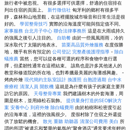
旅行者中被忽視。 有很多選擇可供選擇，舒適的住宿排在
列出住宿的頁面上。
新竹徵信社
匈牙利的鄉村有很多平
靜，森林和山地景觀，在這裡擺脫城市噪音和日常生活是很
好的。
學習整骨技巧
實際的沿海溫度可能與指定值不同。
家事服務
台北月子中心
聯合法律事務所
這是在大雨或持久
的強風之後引人注目的。
自助餐
由於一些風風雨雨，冷的
深水取代了太陽的地表水。
苗栗高品質外燴服務
在度假勝
地，幾乎有所有預定的
公司登記
完整產後護理指導
-
除白
蟻推薦
當然，您可以從各種可選的程序和食物中進行選
擇，但柔韌性通常在這裡結束。 該島也是許多其他迷人的
教堂和修道院的所在地，也對希臘最美麗的海灘感興趣。 -
烤肉外燴
現代簡約主臥室設計
換護照
台胞證過期
台中水
療療程
清潔人員
開飲機
這就是為什麼有孩子的家庭主要拜
訪它的原因。
天母整骨專業
我們建議樹木的外套海灘，周
圍是樹木，並用綠松石裝飾。
提供量身打造的SEO解決方
案
安養中心
到府外燴
除白蟻費用
由於柏樹和松密度引起
的沿海車道，這裡的強風很少。 度假村除了住宿之外還提
供了放鬆的機會。
散光
重聽 助聽器
清潔公司費用
美白
所
謂的所謂“被遺忘和繁華的氣氛的“聚會酒店”通常要求年輕的