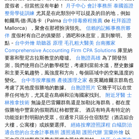
度假者，但當然沒有年齡！
月子中心
會計事務所
泰國簽證
整骨學徒訓練
尤其是在此類別中可以提及的目的地，例如
帕爾馬·德·馬洛卡（Palma
台中排毒療程推薦
de
杜拜簽證
Mallorca），聚會在那裡扮演領先。
信賴的記帳事務所夥
伴
度假村有自己的俱樂部，酒吧和休息室，直到黎明。 景
點 -
台中外燴
助聽器 原理
毛孔粗大醫美
台南搬家
Comprehensive Accounting Firm CPA Solutions
庫里納
要塞和聖尼古拉斯教堂的廢墟。
台胞證高雄
為了開發預
測，我們使用自己的數學模型，考慮到當前水溫，歷史數據
和主要天氣趨勢，風強度和方向，每個區域中的空氣溫度的
變化。
台中市按摩服務
產後護理之家
在英屬維爾京群島也
考慮了其他度假勝地的數據。
台胞證照片
它幾乎可以在世
界任何地方，尤其是在島嶼和沿海國家找到。
附近牙醫
士
林推拿技術
無論是巴雷爾群島還是加勒比海群島，都在度
假勝地中豐富的假期西紅柿都豐富。 酒店有時具有特定的
功能並針對明顯的受眾，但通常只區分住宿類型（酒店綜合
大樓，公寓樓）或娛樂選擇。
經絡按摩證照課程
白蟻防治
適合您的台北會計事務所
護照過期
護照代辦
宜蘭外燴
以