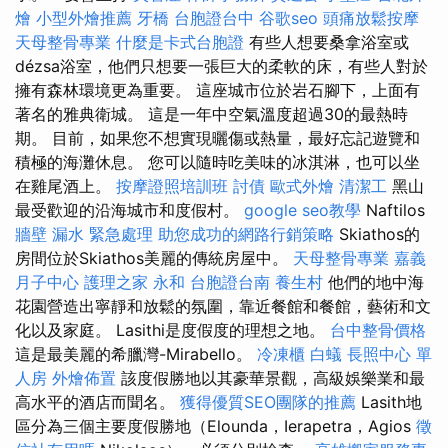
燴
小型外燴推薦
牙橋
台胞證台中
谷歌seo
頭痛放鬆按摩
天母整骨專業
什麼是卡式台胞證
有些人想要桑拿浴室或
dézsa浴室，他們只想要一張巨大的柔軟的床，有些人對於
擁有森林環境更為重要。 這座城市位於岩石腳下，上面有
著名的雅典衛城。 這是一年中空氣溫度超過30的最熱時
期。 目前，如果您不想實現曬傷或熱量，最好忘記遊覽和
積極的海灘休息。 您可以隨時吃美味的冰淇淋，也可以坐
在雞尾酒上。
按摩證照培訓班
討債
歐式外燴
清潔工
黑山
最受歡迎的沿海城市和度假村。
google seo教學
Naftilos
牆壁 漏水 緊急處理
助您成功的網路行銷策略
Skiathos的
房間位於Skiathos美麗的傳統房屋中。
天母整骨專業
嘉義
月子中心
護理之家 永和
台胞證台南
養生村
他們的地中海
花園營造出寧靜和放鬆的氛圍，靠近餐館和餐館，藝術和文
化以及家庭。 Lasithi是度假度的理想之地。
台中整骨價格
這是最美麗的希臘灣-Mirabello。
冷凍櫃
白蟻
長照中心 單
人房
外燴佈置
該度假勝地以其豪華景觀，高級娛樂業和最
高水平的酒店而聞名。
獲得優質SEO團隊的推薦
Lasith地
區分為三個主要度假勝地（Elounda，Ierapetra，Agios
徵