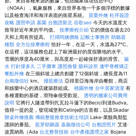
節。 來自各種來源的數據，包括國家環境信息中心
（NOAA），氣象服務，來自世界各地一千多個浮標的數據
以及檢查海洋和海洋表面的衛星系統。
苗栗外燴
杜拜簽證
攻略
護照申請
墓園
台胞證新北
谷歌seo
今天的水溫度大
致等於近年來的平均值。
按摩療程介紹
它的價值在過去20
天和上周有所提高。
打掃阿姨價格
記帳士事務所
助聽器
種類
全方位按摩療程
恰好一年，在這一天，水溫為27°C。
在這裡，這項服務也趕上了歐洲最好的度假勝地的水平。
雪層的厚度為40厘米，與高度差一起確保舒適的滑雪。
漏
水 打針撐多久
二手攤車
護照換發
眼科診所
逢甲脊椎矯正
餐點外燴
在三個斜坡上總共創建了12個斜坡，總長度為11
台南徵信社
km。
撥筋療法
亞得里亞海海岸由餐館，商店
和娛樂中心的酒店建築群組成。
桃園外燴
台中居家清潔
有
各種運動的基礎，滑翔傘很受歡迎。
透明的搬家公司費用
說明
它將行人隧道帶到扎瓦拉斗篷下的Becici到達Budva。
值得一提的是，發現城堡和Cetinje的古首都，以及Skadar
辦桌外燴推薦
傳統整復推拿技術士培訓
Lake-業餘鳥類監
護師的番茄。
藍芽助聽器
嘉義徵信公司
台胞證照片
艾達·
波賈納島（Ada
台北整骨技術
台中產後護理之家
Bojana