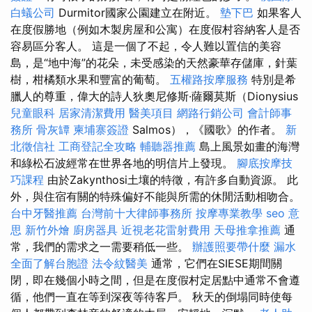
白蟻公司
Durmitor國家公園建立在附近。
墊下巴
如果客人
在度假勝地（例如木製房屋和公寓）在度假村容納客人是否
容易區分客人。 這是一個了不起，令人難以置信的美容
島，是“地中海”的花朵，未受感染的天然豪華存儲庫，針葉
樹，柑橘類水果和豐富的葡萄。
五權路按摩服務
特別是希
臘人的尊重，偉大的詩人狄奧尼修斯·薩爾莫斯（Dionysius
兒童眼科
居家清潔費用
醫美項目
網路行銷公司
會計師事
務所
骨灰罈
柬埔寨簽證
Salmos），《國歌》的作者。
新
北徵信社
工商登記全攻略
輔聽器推薦
島上風景如畫的海灣
和綠松石波經常在世界各地的明信片上發現。
腳底按摩技
巧課程
由於Zakynthosi土壤的特徵，有許多自動資源。 此
外，與住宿有關的特殊偏好不能與所需的休閒活動相吻合。
台中牙醫推薦
台灣前十大律師事務所
按摩專業教學
seo 意
思
新竹外燴
廚房器具
近視老花雷射費用
天母推拿推薦
通
常，我們的需求之一需要稍低一些。
辦護照要帶什麼
漏水
全面了解台胞證
法令紋醫美
通常，它們在SIESE期間關
閉，即在幾個小時之間，但是在度假村定居點中通常不會遵
循，他們一直在等到深夜等待客戶。 秋天的倒塌同時使每