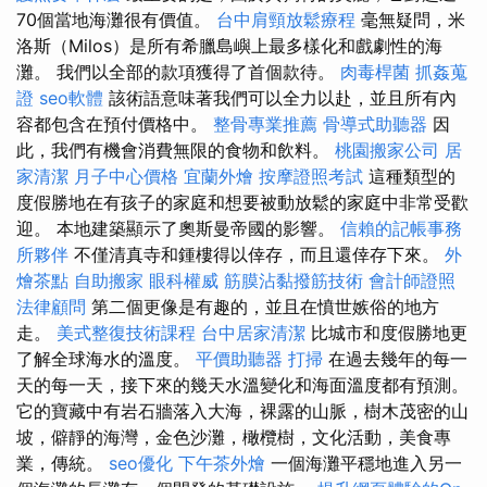
70個當地海灘很有價值。
台中肩頸放鬆療程
毫無疑問，米
洛斯（Milos）是所有希臘島嶼上最多樣化和戲劇性的海
灘。 我們以全部的款項獲得了首個款待。
肉毒桿菌
抓姦蒐
證
seo軟體
該術語意味著我們可以全力以赴，並且所有內
容都包含在預付價格中。
整骨專業推薦
骨導式助聽器
因
此，我們有機會消費無限的食物和飲料。
桃園搬家公司
居
家清潔
月子中心價格
宜蘭外燴
按摩證照考試
這種類型的
度假勝地在有孩子的家庭和想要被動放鬆的家庭中非常受歡
迎。 本地建築顯示了奧斯曼帝國的影響。
信賴的記帳事務
所夥伴
不僅清真寺和鍾樓得以倖存，而且還倖存下來。
外
燴茶點
自助搬家
眼科權威
筋膜沾黏撥筋技術
會計師證照
法律顧問
第二個更像是有趣的，並且在憤世嫉俗的地方
走。
美式整復技術課程
台中居家清潔
比城市和度假勝地更
了解全球海水的溫度。
平價助聽器
打掃
在過去幾年的每一
天的每一天，接下來的幾天水溫變化和海面溫度都有預測。
它的寶藏中有岩石牆落入大海，裸露的山脈，樹木茂密的山
坡，僻靜的海灣，金色沙灘，橄欖樹，文化活動，美食專
業，傳統。
seo優化
下午茶外燴
一個海灘平穩地進入另一