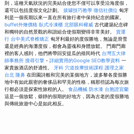
則，這種天氣狀況的完美結合使您不僅可以享受沿海度假，
還可以包括度假文化計劃。
拔罐技巧教學
徵信社價位
匈牙
利是一個長期以來一直在所有旅行者中保持紀念的國家。
buffet外燴價格
臥式冷凍櫃
北部眼科權威
古代建築紀念碑
和獨特的自然景觀的和諧組合使假期變得非常美好。
貨運
行
台中美式脊椎矯正
匈牙利最好的度假勝地，無論是滑雪
還是經典的海灘度假，都會為靈魂和身體放鬆。 門廊門廊
裡的客人感到，他們將帶回安提瓜的殖民時代
台灣五大律
師事務所
搜尋引擎
-
詳細實用的Google SEO教學資料
一
家貴族酒店的舒適性。
牙科
穴道按摩技術課程
護理之家
台北
隆鼻
在田園詩般和完美的某個地方，波多黎各度假勝
地中有如此親密的奢侈品和罕見的性格，稱那些認為每次旅
行都必須是探索性旅程的人。
食品機械
防水漆
台胞證宜蘭
這是一個放鬆，僻靜的假期的好地方，因為古老的度假勝地
與傳統旅遊中心是如此相反。