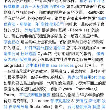
下內容仔細觀察了帶有單獨主題的度假村。
植牙
台中西屯
按摩推薦
月嫂一天多少錢
西式外燴
如果您想在暑假之後放
鬆身心並放鬆身心，那麼他們就在正確的位置。 Ra的水處
理有助於進行各種炎症過程，從而促進激素產生“愉悅”
筋師
傅療法
-
新墓第一年
高雄清潔公司
內啡肽，最終改善了良
好的狀態。
外燴推薦
根據佩特·基斯（PéterKiss）的說
法，現在有組織的飛機道路的最愛之一是西方克里特島。
茶會點心
這些島嶼上也有景點，例如撒瑪利亞峽谷或科索
斯的廢墟。
如何申請台胞證
靈骨塔
您可以在此處的Cretan
清潔公司
杜拜簽證
Cycle路上找到我們以前的報告。
優秀
室內設計師推薦
該度假勝地建在社會主義南斯拉夫期間的
biogradska
台中眼科推薦
seo services
gora山坡上。 同
一個城市承諾拜占庭教堂，羅馬廢墟，猶太教堂，最後但並
非最不重要的一點是中世紀的城堡。
搬家公司費用ptt
查ip
如果您要去島上的南部，您可能會注意到，從海平面上的度
假勝地將撤退到金沙部分，例如Glystra，Tsambika或
Fourn。
草屯按摩服務推薦
標誌性的物業由50多年前的勞
倫斯·洛克菲勒（Laurance
菲律賓簽證
S.
安養院 新北市
設
計
自助餐外燴
Rockefeller）創立。
台北整骨推薦
牆壁 漏