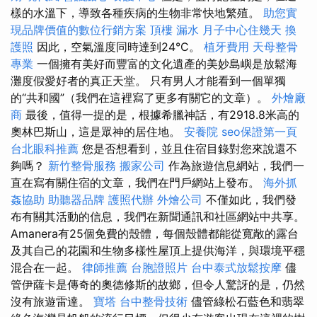
樣的水溫下，導致各種疾病的生物非常快地繁殖。
助您實
現品牌價值的數位行銷方案
頂樓 漏水
月子中心住幾天
換
護照
因此，空氣溫度同時達到24°C。
植牙費用
天母整骨
專業
一個擁有美好而豐富的文化遺產的美妙島嶼是放鬆海
灘度假愛好者的真正天堂。 只有男人才能看到一個單獨
的“共和國”（我們在這裡寫了更多有關它的文章）。
外燴廠
商
最後，值得一提的是，根據希臘神話，有2918.8米高的
奧林巴斯山，這是眾神的居住地。
安養院
seo保證第一頁
台北眼科推薦
您是否想看到，並且住宿目錄對您來說還不
夠嗎？
新竹整骨服務
搬家公司
作為旅遊信息網站，我們一
直在寫有關住宿的文章，我們在門戶網站上發布。
海外抓
姦協助
助聽器品牌
護照代辦
外燴公司
不僅如此，我們發
布有關其活動的信息，我們在新聞通訊和社區網站中共享。
Amanera有25個免費的殼體，每個殼體都能從寬敞的露台
及其自己的花園和生物多樣性屋頂上提供海洋，與環境平穩
混合在一起。
律師推薦
台胞證照片
台中泰式放鬆按摩
儘
管伊薩卡是傳奇的奧德修斯的故鄉，但令人驚訝的是，仍然
沒有旅遊雷達。
寶塔
台中整骨技術
儘管綠松石藍色和翡翠