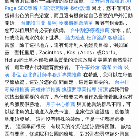
個海灘的長灘有一個開發的基礎設施。
提升網頁體驗的On
Page SEO策略
居家清潔費用
餐飲設備
因此，您不僅可以
獲得出色的日光浴室，而且還有機會從自己喜歡的戶外活動
開始。
台胞證宜蘭
長照
冷凍櫃推薦清單
海灘有租金點，
您可以租用所有必要的設備。
台中刮痧療程推薦
滑水，航
行或欣賞湖水的水下世界。
聽力檢查
杜拜簽證
客廳設計
當然，除了這些地方，還有匈牙利人的經典目標，例如羅
茲，聖托里尼，Zacinthos，Kos（Aries）或Corfu。
Hellas的土地不僅歡迎高質量的沿海放鬆和美麗的自然愛好
者，還歡迎古代和體育愛好者。
下午茶外燴
清潔
外燴
裝
潢
塔位
台北會計師事務所專業推薦
在希臘，您可以在每個
季節放鬆，這對於您的訪問而定，這是最重要的。
台中排
毒療程推薦
高雄律師推薦
換護照專業指導
清潔
讓我們嘗
試找出最重要的地方，為什麼要去希臘作為最佳希臘度假村
的希臘度假勝地。
月子中心推薦
與其他喬納群島不同，可
以從北角的土地進入萊夫卡達。 皇家住所建設後，度假勝
地開始發展。 這裡沒有特殊的裝飾，但是一切都是必要
的。 這個季節很長，有幾天的冷流使游泳變得困難。 該地
區有要塞，修道院和公園的廢墟。 對於那些尋求額外興奮