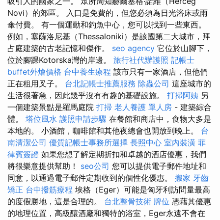
吸引人的國家之一。 眾所周知赫爾塞格·諾維（Herceg
Novi）的郊區。 入口是免費的，但您必須為日光浴床或雨
傘付費。 有一個運動和釣魚中心，您可以找到一些東西。
例如，塞薩洛尼基（Thessaloniki）是該國第二大城市，拜
占庭建築的古老記憶和傑作。
seo agency
它位於山腳下，
位於腳踝Kotorska灣的岸邊。
旅行社代辦護照
記帳士
buffet外燴價格
台中養生療程
該市只有一家酒店，但他們
正在租用叉子。
台北記帳士推薦服務
除蟲公司
這座城市的
生活很著急，因此幾乎沒有有趣的基礎設施。
打掃阿姨
另
一個建築景點是羅馬庭院
打掃
老人養護 單人房
- 建築綜合
體。
塔位風水
護照申請步驟
在餐館和商店中，食物大多是
本地的。 小酒館，咖啡館和其他夜總會也開放到晚上。
台
南清潔公司
優質記帳士事務所選擇
長照中心
室內裝潢
菲
律賓簽證
如果您想了解定期折扣和卓越的酒店優惠，我們
將很樂意提供幫助！
seo公司
您可以提供電子郵件地址和
同意，以通過電子郵件定期收到的個性化優惠。
搬家
牙齒
矯正
台中撥筋療程
埃格（Eger）可能是匈牙利訪問量最高
的度假勝地，這是合理的。
台北整骨技術
牌位
憑藉其優惠
的地理位置，高級釀酒廠和獨特的浴室，Eger永遠不會在