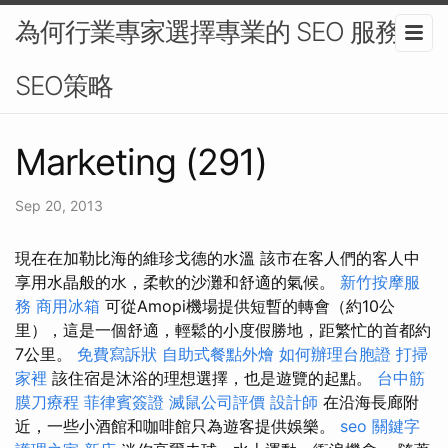
為何行業專家選擇專業的 SEO 服務 -
SEO策略
Marketing (291)
Sep 20, 2013
現在在加勒比海的維珍戈德的水溫 該市在客人們的客人中
享用水晶般的水，柔軟的沙灘和舒適的氣候。
新竹按摩服
務
商用冰箱
可從Amopi機場提供短暫的轉會（約10公
里），這是一個舒適，輕鬆的小度假勝地，距繁忙的首都約
7公里。
免費寫訴狀
自助式餐點外燴
如何辦理台胞證
打掃
家裡
該住宿是沐浴的理想選擇，也是遊覽的起點。
台中筋
膜刀療程
菲律賓簽證
滅鼠公司評價
設計師
在沿海長廊附
近，一些小酒館和咖啡館只為遊客提供娛樂。
seo 關鍵字