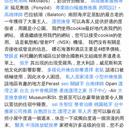
信社有用嗎
Nikolaos），必須分別檢查。
高雄搬家服務專
家
福尼奧德（Fonyód）
專業除白蟻服務推薦
房間設計
-
高雄律師
巴拉頓湖（Balaton）南部海岸定居點的最古老的
一年獲得了大量主人。
護照換發
可以為客人提供舒適的度
假者，周圍是小公園。 我們使用cookie最好地代表我們的
網站。 通過繼續使用我們的網站，您可以接受cookie的使
用。 這是氣墊船/發射PT（NSX）機場。 我們沒有有關是
否接收或發送的信息。 礫石海灘和酒店主要是4標準價格。
雙眼皮
科托爾的舊城區位於聯合國教科文組織世界遺產名
單上。
假牙
其出現的出現受羅馬，意大利語，威尼斯和其
他文化的影響影響。
多樣化外燴自助餐選擇
老鼠
該港口被
積極使用，因此水令人困惑。
私人居家清潔
小型外燴推薦
該地區有趣的地方是Perast
seo 關鍵字
台南律師
Open
護
理之家 台北
台中脊椎調整
產後護理之家 月子中心
-Air
大
里推拿療程
Museum和St. 您甚至可以在豪華旅遊業令人難
以置信的住宿中睡覺。
ssl
失智症
整脊治療
桃園植牙
台中
搬家公司推薦
台胞證台北
護理之家 單人房
您可以躲在這
些小屋中度過一個週末，休息一下或獨自度過一個浪漫的周
末。
醫美
中清路放鬆按摩
家裡有許多這樣的住宿，您不必