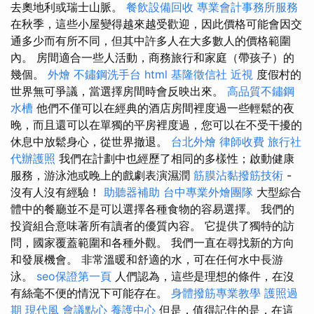
去奧地利或瑞士山脈。
餐飲設備回收
專業會計事務所服務
在秋季，這些小屋變得越來越受歡迎，因此價格可能會因交
通多少而有所不同，但其中許多人在大多數人的價格範圍
內。 房間適合一些人活動，商務旅行和家庭（帶孩子）的
幾個。
外燴
不鏽鋼洗手台
html
基隆徵信社
近視
度假村的
世界無可爭議，當選擇房間時會反映出來。
高品質不鏽鋼
水槽
他們不僅可以在經典的酒店房間裡度過一些輕鬆的夜
晚，而且還可以在單​​獨的平房裡度過，您可以在不受干擾的
休息中放鬆身心，從世界撤退。
台北外燴
律師收費
旅行社
代辦護照
我們在計劃中也經歷了相同的多樣性；啟動健康
服務，游泳池或晚上的戲劇表演濕潤
筋膜沾黏撥筋技術
-
沒有人沒有經驗！
助聽器補助
台中專業外燴團隊
大型綜合
體中的餐廳並不是可以選擇各種食物的容易選擇。 我們的
投資組合意味著所有讀者的優質內容。 它提供了獨特的訪
問，國家覆蓋範圍和各種外觀。 我們一直在尋找新的方向
和發展機會。 非常溫暖和舒適的水，可在任何水中長游
泳。
seo保證第一頁
人們認為，這些是理想的條件，在沒
有絲毫不便的情況下可能存在。
身體撥筋專業教學
護照過
期
現代風
會議點心
養護中心
但是，值得記住的是，在這