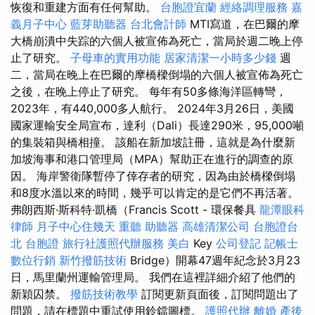
恢復和重建方面有任何幫助。
台胞證宜蘭
經絡調理服務
嘉
義月子中心
藍芽助聽器
台北會計師
MTI寫道，在巴爾的摩
大橋崩潰中失踪的六個人被宣佈為死亡，當局於週二晚上停
止了研究。
子母車的實用功能
居家清潔一小時多少錢
週
二，當局在晚上在巴爾的摩橋樑倒塌的六個人被宣佈為死亡
之後，在晚上停止了研究。 每年有50多條海洋區轉彎，
2023年，有440,000多人航行。 2024年3月26日，美國
國家運輸安全局宣布，達利（Dali）長達290米，95,000噸
的集裝箱與橋相撞。 該船在新加坡註冊，這就是為什麼新
加坡海事和港口管理局（MPA）幫助正在進行的調查的原
因。 海岸警衛隊暫停了倖存者的研究，因為由於橋樑倒塌
和8度水溫以來的時間，幾乎可以肯定的是它們不再活著。
弗朗西斯·斯科特·凱橋（Francis Scott - 環保餐具
龍潭眼科
律師
月子中心住幾天
重聽 助聽器
高雄清潔公司
台胞證台
北
台胞證
旅行社護照代辦服務
美白
Key
公司登記
記帳士
數位行銷
新竹撥筋技術
Bridge）開幕47週年紀念於3月23
日，馬里蘭州運輸管理局。 我們在這裡詳細介紹了他們的
新穎囚禁。
撥筋技術教學
訂閱更新頁面後，訂閱問題出了
問題，請在標題中重試使用鈴鐺圖標。
護照代辦
離婚
產後