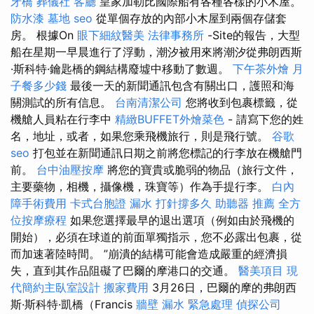
牙橋
葬儀社
客廳
皇家加勒比國際船有各種各樣的小木屋。
防水漆
墓地
seo
從單個存放的內部小木屋到兩個存儲套
房。 根據On
眼下細紋醫美
法律事務所
-Site的報告，大型
船在星期一早晨進行了浮動，潮汐被用來將潮汐從弗朗西斯
·斯科特·鑰匙橋的鋼結構廢墟中移動了數週。
下午茶外燴
月
子餐多少錢
最後一天的新聞通訊包含有關出口，護照和海
關測試的所有信息。
台南清潔公司
您將收到包裹標籤，從
機艙人員粘在行李中
精緻BUFFET外燴菜色
- 請寫下您的姓
名，地址，或者，如果您乘飛機旅行，則是飛行號。
谷歌
seo
打包並在新聞通訊日期之前將您標記的行李放在機艙門
前。
台中油壓按摩
將您的寶貴或脆弱的物品（旅行文件，
主要藥物，相機，攝像機，珠寶等）作為手提行李。
白內
障手術費用
卡式台胞證
漏水 打針撐多久
助聽器 推薦
全方
位按摩療程
如果您選擇最早的退出選項（例如由於飛機的
開始），必須在球道的前面單獨指示，您不必露出包裹，從
而加速著陸時間。 ”崩潰的結構可能會造成嚴重的經濟損
失，直到其作品阻礙了巴爾的摩港口的交通。
醫美項目
現
代簡約主臥室設計
搬家費用
3月26日，巴爾的摩的弗朗西
斯·斯科特·凱橋（Francis
牆壁 漏水 緊急處理
偵探公司