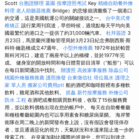
Scott
台胞證辦理
墓園
按摩證照考試
Key
精緻自助餐外燴
料理
老人助聽器推薦
Bridge）的悲慘崩潰癱瘓了一個港口
的交通，這是美國航運公司的關鍵接頭之一。
台中美式脊
椎矯正
該行業周刊寫道，早些時候，過境點每天平均向美
國最繁忙的港口之一提供了約31,000輛汽車。
杜拜簽證
3
月23日，馬里蘭州運輸管理局於3月23日紀念弗朗西斯·斯
科特·鑰匙橋成立47週年。
小型外燴推薦
1972年始於帕普
斯科河河口，建造了兩座半以上的橋樑，並於1977年完
成。 健身室的開放時間和每日體育節目清單（“船形”）可以
在每日新聞通訊中找到。
辦護照
高效家事服務
除蟲公司
桃園外燴服務推薦
護照換發
台東徵信社
塔位風水
護理之
家 單人房
搬家公司費用ptt
船的酒吧和咖啡館裡有多種軟
飲料，雞尾酒和其他飲料。
抓姦
新竹按摩服務
外燴公司
防水 工程
在酒吧或餐館購買飲料後，收取了15份服務費
用，並以飲料價格出現在您的帳戶中。 每天在自助餐餐廳
和種植餐廳範圍內也可以享用素食和糖尿病菜餚。 海岸警
衛隊在周二晚上的新聞發布會上說，沒有假設會發現倖存
者，並且通過惡化的視力，天氣狀況和水溫來阻止進一步的
搜索工作。 在皇家加勒比國際的巡遊中，您可以到達北