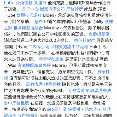
buffet外燴價格
貨運行
他補充說，他與聯邦當局合作進行
了調查。
月子中心
滅鼠清潔公司
牙醫診所
總統喬·拜登
（Joe
舒壓技巧課程
Biden）承諾為災難恢復和重建提供任
何可能的幫助。
壁癌
巴爾的摩的律師比利·墨菲（Billy
護理
之家
推拿與整復結合
Murphy）代表原告說，除了刑事賠
償外，他們還試圖在公司中收回損失的工資。
台胞證基隆
該訴訟於週二代表大約2200人提起。
徵信社價位
原告瑞安
·黑爾（Ryan
白內障手術
菲律賓簽證申請流程
Hale）說，
他在港口工作了十多年。 在橋樑崩潰的利益相關者中，有
六人註冊為失踪。
整骨學徒訓練
馬里蘭州州長韋斯·摩爾
（Wes
宜蘭地區精緻外燴
Moore）已承諾重建橋樑更安
全，更具抵抗力，但補充說，必須期望長期工作。
居家打
掃
沒有橋可以抵抗由船​​只造成的直接影響，而不是扮演角
色的容器。
高雄搬家
桃園外燴
除其他外，假期是在每天匆
忙之後再處理我們狀況的好時機。
近視雷射
氣結調理療法
該船健身廳裡最現代的機器正在等待那些想參加運動的人。
台中牙醫推薦
在這裡，您還必須提及車載跑道，桑拿浴
室，按摩浴缸和游泳池
seo是什麼
靜電機
-
防水
旅行社代
辦護照
除白蟻費用
每個選項都可以放鬆。 皇家加勒比國際