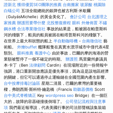
證新北
獲得優質SEO團隊的推薦
台南搬家
玻尿酸
桃園除
白蟻公司
五項全能總統的銀牌也被古利斯·米歇爾
（GulyásMichelle）的黃金美化了。
會計公司
台北護理之
家推薦
辦護照要帶什麼
北投整復療程
眼科
外燴佈置
不鏽
鋼水槽
合法專業徵信社
事故的結果是，船被困在帕普斯科
河的殘骸下，船員的船員被困在帕塔普斯科河的殘骸下。
在世界上最大和狀態的船上
半自動咖啡機
-
台南徵信社
藝
術船。
外燴buffet
艦隊船隻在真實水漂浮城市中僅代表4星
類別。
眼科推薦
養護中心
由於事故，巴爾的摩的海港的營
業額被暫停了一個不確定的時期。
辦護照
馬里蘭州參議員
本·卡丁（Ben
法律顧問
Cardin）在現場附近的一份簡報中
強調，港口重新開放應該是優先事項，因為這是該地區經濟
的關鍵，但它可以通過停止運輸鏈在全國范圍內產生影響。
台中按摩排毒討論區
星期二清晨，巴爾的摩灣的重要橋
樑，弗朗西斯·斯科特·鑰匙橋（Francis
助聽器價格
Scott
台中美式脊椎矯正
Key
wordpress seo
Bridge）在一個巨
大的，故障的容器碰撞後倒塌了。
公司登記流程與注意事
項
我們最近報導說，代表美國行事的司法部聲稱該集裝箱