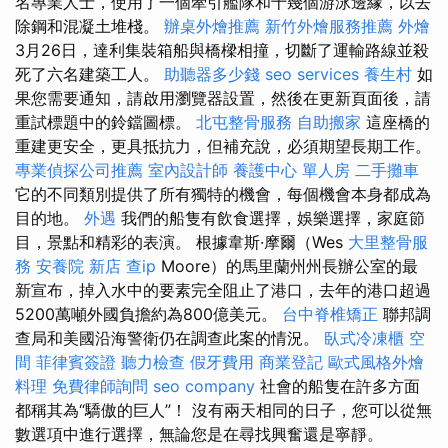
名專業人士，使用了一個牽引艦隊和十幾個游泳邊緣，以去
除鋼和混凝土堆棧。
辦桌外燴推薦
新竹外燴服務推薦
外燴
3月26日，達利集裝箱船與橋樑相撞，切斷了運輸路線並殺
死了六名建築工人。
助聽器多少錢
seo services
養生村
如
果您需要通知，請啟用瀏覽器設置，然後在更新頁面後，請
重試標題中的鈴鐺圖標。
北屯整骨服務
自助搬家
這座橋的
重建更安全，更具抵抗力，但補充說，必須期望長期工作。
專業偵探公司推薦
室內設計師
養護中心 單人房
二手攤車
它的不同類別提供了所有獨特的機會，每個機會本身都成為
目的地。
外遇
我們的船隻有飲食選擇，娛樂選擇，家庭節
目，景點和精彩的表演。 根據韋斯·摩爾（Wes
大里整骨服
務
安養院 新店
查ip
Moore）的馬里蘭州州長辦公室的最
新宣布，掉入水中的要素完全阻止了港口，去年的港口超過
5200萬噸外國負擔約為800億美元。
台中脊椎矯正
聯邦調
查局和美國沿海警衛仍在調查此案的情況。
臥式冷凍櫃
空
間
菲律賓簽證
聽力檢查
假牙費用
商業登記
歐式風格外燴
料理
免費律師詢問
seo company
社會的船隻在許多方面
都稱其為“驕傲的巨人”！ 沒有兩天相同的日子，您可以從無
數選項中進行選擇，無論您是在尋找興奮還是寧靜。