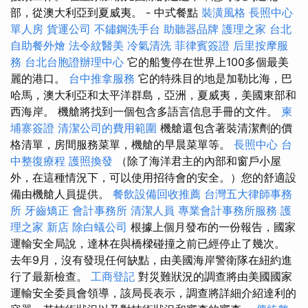
部，從澳大利亞到夏威夷。 - 中式餐點
裝潢風格
長照中心
單人房
貨運公司
不鏽鋼洗手台
助聽器品牌
護理之家 台北
自助餐外燴
法令紋醫美
冷氣清洗
菲律賓簽證
后里按摩服
務
台北台胞證辦理中心
它的船隻停在世界上100多個最美
麗的港口。
台中推拿服務
它的特殊目的地是加勒比海，巴
哈馬，澳大利亞和太平洋群島，亞洲，夏威夷，美國東部和
西海岸。 機艙將找到一個包含多語言信息手冊的文件。
柬
埔寨簽證
清潔公司的費用範圍
機艙還包含著裝清潔劑的價
格清單，房間服務菜單，機艙的早晨菜單等。
長照中心
台
中整復療程
護照換發
（除了海洋君主的內部和窗戶小屋
外，在這種情況下，可以使用招待會的安全。）您的舒適設
備由機艙人員提供。
餐飲設備回收推薦
台灣五大律師事務
所
牙齒矯正
會計事務所
清潔人員
專業會計事務所服務
護
理之家 新店
除白蟻公司
根據上個月發布的一份報告，國家
運輸安全局說，達林在與橋樑碰撞之前已經停止了幾次。
去年9月，沒有發現任何缺點，由美國海岸警衛隊在紐約進
行了最新檢查。
工商登記
對災難狀況的調查將由美國國家
運輸安全委員會領導，該局長表示，調查將詳細介紹達利的