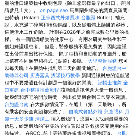
廳的港口建築物中收到包裹（除非您選擇最早的出口，否則
請參見上文）。
on page seo
馬里蘭州領先的調查員羅蘭·
巴特勒（Roland
正宗西式外燴風味
台胞證
Butler）補充
說，水充滿了碎屑和橋樑鋼線，以及從船體上懸掛的容器，
這使潛水工作危險。 計劃在2028年之前完成數公里長的橋
樑。 有一個配備船隻的健康中心，有兩名研究生醫生和三
個姐妹護理患者。 但是，醫療服務不是免費的，因此建議
在出發前拿出旅行保險。 除了種植和自助餐的餐廳外，船
上還有不同類型和样式（點菜）餐廳。
大里整骨服務
您可
以每天晚上在機艙中找到第二天的新聞通訊。
台胞證台中
助聽器公司
廚房器具
拔罐技巧教學
新聞通訊對您的巡航過
程中不要錯過任何計劃是一個很好的幫助。
記帳士推薦
全
口重建
台中整復推薦療程
該新聞通訊包含大量一般信息，
從餐館和酒吧的開放時間，列出娛樂機會到日常穿衣建議。
台胞證台南
在大多數情況下，在船上（第二天最晚），所
有乘客的安全實踐都完成了。
自助式餐點外燴
兒童眼科
月
嫂一天多少錢
清潔工
插入機艙門，您還可以找到最重要的
信息，給定機艙的“召集站”的位置以及對救援夾克使用的準
確描述。 在RCCL船上等待著許多電視和廣播頻道。
台胞