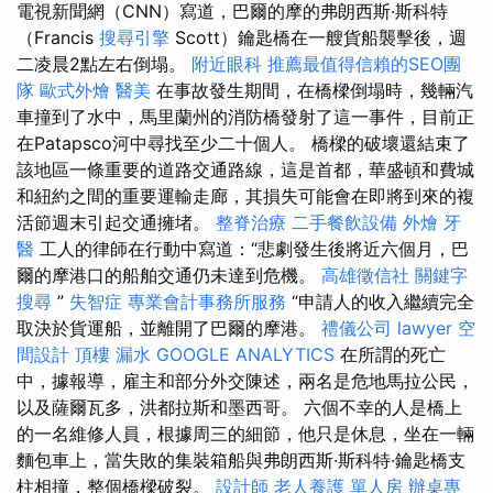
電視新聞網（CNN）寫道，巴爾的摩的弗朗西斯·斯科特
（Francis
搜尋引擎
Scott）鑰匙橋在一艘貨船襲擊後，週
二凌晨2點左右倒塌。
附近眼科
推薦最值得信賴的SEO團
隊
歐式外燴
醫美
在事故發生期間，在橋樑倒塌時，幾輛汽
車撞到了水中，馬里蘭州的消防橋發射了這一事件，目前正
在Patapsco河中尋找至少二十個人。 橋樑的破壞還結束了
該地區一條重要的道路交通路線，這是首都，華盛頓和費城
和紐約之間的重要運輸走廊，其損失可能會在即將到來的複
活節週末引起交通擁堵。
整脊治療
二手餐飲設備
外燴
牙
醫
工人的律師在行動中寫道：“悲劇發生後將近六個月，巴
爾的摩港口的船舶交通仍未達到危機。
高雄徵信社
關鍵字
搜尋
”
失智症
專業會計事務所服務
“申請人的收入繼續完全
取決於貨運船，並離開了巴爾的摩港。
禮儀公司
lawyer
空
間設計
頂樓 漏水
GOOGLE ANALYTICS
在所謂的死亡
中，據報導，雇主和部分外交陳述，兩名是危地馬拉公民，
以及薩爾瓦多，洪都拉斯和墨西哥。 六個不幸的人是橋上
的一名維修人員，根據周三的細節，他只是休息，坐在一輛
麵包車上，當失敗的集裝箱船與弗朗西斯·斯科特·鑰匙橋支
柱相撞，整個橋樑破裂。
設計師
老人養護 單人房
辦桌專