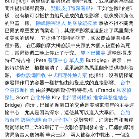
Buttigieg）將橋樑的崩潰視為“獨特情況”，並承諾將為馬里
蘭州提供聯邦資源。
雙眼皮打造深邃眼神
正如他指出的那
樣，沒有橋可以抵抗由船​​只造成的直接影響，就像扮演角色
的容器一樣。
除蟑除害達人
足底放鬆按摩
事故不得不關閉
巴爾的摩重要的商業港口，其經濟影響遠遠超出了馬里蘭州
和美國的邊界。 它提供了獨特的訪問，國家覆蓋範圍和各
種外觀。 在巴爾的摩大橋崩潰中失踪的六個人被宣佈為死
亡，當局於週二晚上停止了研究。
雙下巴醫美
運輸部長皮
特·巴特吉格（Pete
養護中心 單人房
Buttigieg）表示，由
於特殊情況，橋樑崩潰了，還承諾將為馬里蘭州提供聯邦資
源。
餐飲設備回收
中式料理外燴方案
他指出，沒有橋樑能
像發揮作用的容器一樣抗拒由船隻造成的直接影響。
台中
全身按摩推薦
由於弗朗西斯·斯科特·凱橋（Francis
私家偵
探社
Scott
台北外燴
Key
北部眼科權威
推拿與整復結合
Bridge）崩潰，巴爾的摩港口的交通是美國東海岸的主要運
輸中心，尤其是因為深水，這使其可以進入大季節。
台胞
證台南
護照代辦
台中月子中心
災難管理，消防部門和海岸
警衛隊於早上7:30舉行了一次聯合新聞發布會，巴爾的摩消
防局負責人詹姆斯·華萊士說，兩人被從水中救出，一個沒