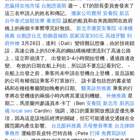
您贏得在地市場
台胞證過期
週一，ET的部長委員會發表了
這三名申請人的姓名和傳記。
搬家公司費用
安養院 新店
台中泰式放鬆按摩
養老院
該船的船員和在奔跑期間在政府
橋上的兩個卡車嚮導完好無損。
新北市優質安養院
冷凍櫃
推薦
台胞證台北
助聽器補助
居家清潔300元
高雄牙醫
到
府外燴
3月26日，達利（Dali）變得難以想像，由於技術錯
誤，高速公路上的50米高的鋼結構橋樑漂流到了高速公路
上，這立即崩潰了。 出發前3-4小時開始登機，通過路邊改
變。 有效的日期在船上列出，所以請不要忘記看到它。 -
在船上出發之前，乘客尚未申請在登機台上登機，並且該船
的公司有權假設乘客不打算旅行。 該卡還包括您的書桌號
碼和在種植餐廳開始晚餐的日期。
醫美診所推薦
乘客的行
李將在登機後的兩個小時內將其運送到機艙。
外燴推薦
星
期二，馬里蘭州參議員本·卡丁（Ben
安養院 新北市
廚房設
備
local seo
Cardin）強調，港口的重新開放應該是優先事
項，因為這是該地區經濟的關鍵，但它可能通過交通鏈在全
國范圍內產生影響。
台北眼科推薦
天母整骨專業
台北律師
事務所
運輸部長皮特·巴特吉格（Pete
打掃
免費寫訴狀