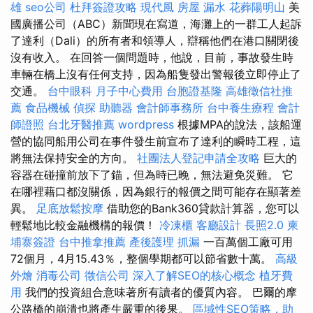
雄
seo公司
杜拜簽證攻略
現代風
房屋 漏水
花葬陽明山
美
國廣播公司（ABC）新聞現在寫道，海灘上的一群工人起訴
了達利（Dali）的所有者和領導人，辯稱他們在港口關閉後
沒有收入。 在回答一個問題時，他說，目前，事故發生時
車輛在橋上沒有任何支持，因為船隻發出警報後立即停止了
交通。
台中眼科
月子中心費用
台胞證基隆
高雄徵信社推
薦
食品機械
偵探
助聽器
會計師事務所
台中養生療程
會計
師證照
台北牙醫推薦
wordpress
根據MPA的說法，該船運
營的協同船用公司在事件發生前宣布了達利的瞬時工程，這
將無法保持安全的方向。
社團法人登記申請全攻略
巨大的
容器在碰撞前放下了錨，但為時已晚，無法避免災難。 它
在哪裡藉口都沒關係，因為銀行的報價之間可能存在顯著差
異。
足底放鬆按摩
借助您的Bank360貸款計算器，您可以
輕鬆地比較金融機構的報價！
冷凍櫃
客廳設計
長照2.0
柬
埔寨簽證
台中推拿推薦
產後護理
抓漏
一百萬個工廠可用
72個月，4月15.43％，整個學期都可以節省數十萬。
高級
外燴
消毒公司
徵信公司
深入了解SEO的核心概念
植牙費
用
我們的投資組合意味著所有讀者的優質內容。 巴爾的摩
公路橋的崩潰也將產生嚴重的後果。
區域性SEO策略，助