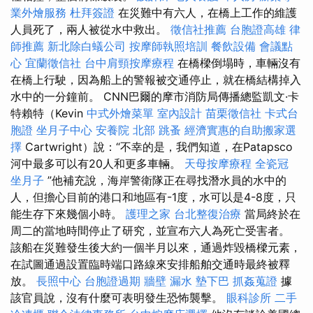
業外燴服務
杜拜簽證
在災難中有六人，在橋上工作的維護
人員死了，兩人被從水中救出。
徵信社推薦
台胞證高雄
律
師推薦
新北除白蟻公司
按摩師執照培訓
餐飲設備
會議點
心
宜蘭徵信社
台中肩頸按摩療程
在橋樑倒塌時，車輛沒有
在橋上行駛，因為船上的警報被交通停止，就在橋結構掉入
水中的一分鐘前。 CNN巴爾的摩市消防局傳播總監凱文·卡
特賴特（Kevin
中式外燴菜單
室內設計
苗栗徵信社
卡式台
胞證
坐月子中心
安養院 北部
跳蚤
經濟實惠的自助搬家選
擇
Cartwright）說：“不幸的是，我們知道，在Patapsco
河中最多可以有20人和更多車輛。
天母按摩療程
全瓷冠
坐月子
”他補充說，海岸警衛隊正在尋找潛水員的水中的
人，但擔心目前的港口和地區有-1度，水可以是4-8度，只
能生存下來幾個小時。
護理之家
台北整復治療
當局終於在
周二的當地時間停止了研究，並宣布六人為死亡受害者。
該船在災難發生後大約一個半月以來，通過炸毀橋樑元素，
在試圖通過設置臨時端口路線來安排船舶交通時最終被釋
放。
長照中心
台胞證過期
牆壁 漏水
墊下巴
抓姦蒐證
據
該官員說，沒有什麼可表明發生恐怖襲擊。
眼科診所
二手