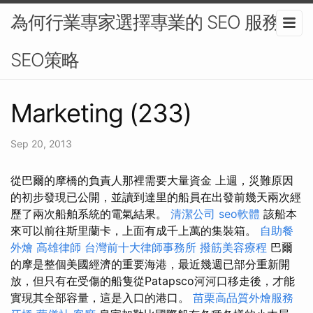
為何行業專家選擇專業的 SEO 服務 -
SEO策略
Marketing (233)
Sep 20, 2013
從巴爾的摩橋的負責人那裡需要大量資金 上週，災難原因
的初步發現已公開，並讀到達里的船員在出發前幾天兩次經
歷了兩次船舶系統的電氣結果。
清潔公司
seo軟體
該船本
來可以前往斯里蘭卡，上面有成千上萬的集裝箱。
自助餐
外燴
高雄律師
台灣前十大律師事務所
撥筋美容療程
巴爾
的摩是整個美國經濟的重要海港，最近幾週已部分重新開
放，但只有在受傷的船隻從Patapsco河河口移走後，才能
實現其全部容量，這是入口的港口。
苗栗高品質外燴服務