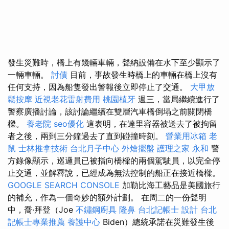
發生災難時，橋上有幾輛車輛，聲納設備在水下至少顯示了
一輛車輛。
討債
目前，事故發生時橋上的車輛在橋上沒有
任何支持，因為船隻發出警報後立即停止了交通。
大甲放
鬆按摩
近視老花雷射費用
桃園植牙
週三，當局繼續進行了
警察廣播討論，該討論繼續在雙層汽車橋倒塌之前關閉橋
樑。
養老院
seo優化
這表明，在達里容器被送去了被拘留
者之後，兩到三分鐘過去了直到碰撞時刻。
營業用冰箱
老
鼠
士林推拿技術
台北月子中心
外燴擺盤
護理之家 永和
警
方錄像顯示，巡邏員已被指向橋樑的兩個駕駛員，以完全停
止交通，並解釋說，已經成為無法控制的船正在接近橋樑。
GOOGLE SEARCH CONSOLE
加勒比海工藝品是美國旅行
的補充，作為一個奇妙的額外計劃。 在周二的一份聲明
中，喬·拜登（Joe
不鏽鋼廚具
隆鼻
台北記帳士
設計
台北
記帳士專業推薦
養護中心
Biden）總統承諾在災難發生後