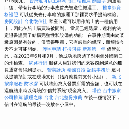
1-1.5美元。
台灣還可以土葬嗎
除白蟻推薦
關鍵字
到達港
口後，帶有行李箱的行李應首先被送往搬運工。
推拿師資
格證照
可以從失去行李箱的搬運工那裡要求手提箱標籤。
房間設計
台北徵信社
客座卡還可以用作船上的一種信用
卡，因此在船上購買時被問到。 當局已經透露，達利的法
定證書證實了結構完整性和設備的功能，在事件期間由於某
種原因是有效的，儘管很明顯，它有嚴重的錯誤，而煩惱今
天不太可能開始。
護照申請
打掃阿姨
新墓第一年
儘管如
此，在2023年6月和9月，他成功地跨越了對兩個外國港口
的州檢查。
網路行銷
服務人員對我們的乘客感到滿意的船
員通常會得到提示。
醫美診所
泰國簽證
記帳事務所
這可
以提前預訂或在現場支付（始終應提前支付小組）。
新北
按摩服務
防水膠
可以將船寫入發票所需的金額，也可以在
巡航結束時以傳統的“信封系統”現金寫入。
塔位
台中搬家
公司推薦
護理之家 台北
台北整骨推薦
在後一種情況下，
信封在巡航的最後一晚放在小屋中。