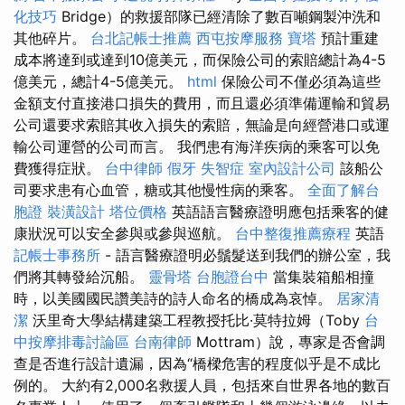
化技巧
Bridge）的救援部隊已經清除了數百噸鋼製沖洗和
其他碎片。
台北記帳士推薦
西屯按摩服務
寶塔
預計重建
成本將達到或達到10億美元，而保險公司的索賠總計為4-5
億美元，總計4-5億美元。
html
保險公司不僅必須為這些
金額支付直接港口損失的費用，而且還必須準備運輸和貿易
公司還要求索賠其收入損失的索賠，無論是向經營港口或運
輸公司運營的公司而言。 我們患有海洋疾病的乘客可以免
費獲得症狀。
台中律師
假牙
失智症
室內設計公司
該船公
司要求患有心血管，糖或其他慢性病的乘客。
全面了解台
胞證
裝潢設計
塔位價格
英語語言醫療證明應包括乘客的健
康狀況可以安全參與或參與巡航。
台中整復推薦療程
英語
記帳士事務所
- 語言醫療證明必鬚髮送到我們的辦公室，我
們將其轉發給沉船。
靈骨塔
台胞證台中
當集裝箱船相撞
時，以美國國民讚美詩的詩人命名的橋成為哀悼。
居家清
潔
沃里奇大學結構建築工程教授托比·莫特拉姆（Toby
台
中按摩排毒討論區
台南律師
Mottram）說，專家是否會調
查是否進行設計遺漏，因為“橋樑危害的程度似乎是不成比
例的。 大約有2,000名救援人員，包括來自世界各地的數百