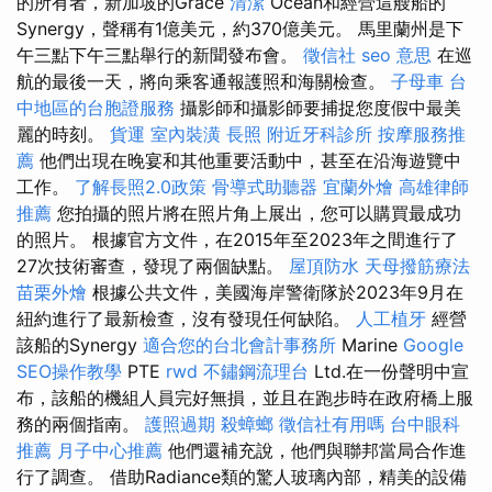
的所有者，新加坡的Grace
清潔
Ocean和經營這艘船的
Synergy，聲稱有1億美元，約370億美元。 馬里蘭州是下
午三點下午三點舉行的新聞發布會。
徵信社
seo 意思
在巡
航的最後一天，將向乘客通報護照和海關檢查。
子母車
台
中地區的台胞證服務
攝影師和攝影師要捕捉您度假中最美
麗的時刻。
貨運
室內裝潢
長照
附近牙科診所
按摩服務推
薦
他們出現在晚宴和其他重要活動中，甚至在沿海遊覽中
工作。
了解長照2.0政策
骨導式助聽器
宜蘭外燴
高雄律師
推薦
您拍攝的照片將在照片角上展出，您可以購買最成功
的照片。 根據官方文件，在2015年至2023年之間進行了
27次技術審查，發現了兩個缺點。
屋頂防水
天母撥筋療法
苗栗外燴
根據公共文件，美國海岸警衛隊於2023年9月在
紐約進行了最新檢查，沒有發現任何缺陷。
人工植牙
經營
該船的Synergy
適合您的台北會計事務所
Marine
Google
SEO操作教學
PTE
rwd
不鏽鋼流理台
Ltd.在一份聲明中宣
布，該船的機組人員完好無損，並且在跑步時在政府橋上服
務的兩個指南。
護照過期
殺蟑螂
徵信社有用嗎
台中眼科
推薦
月子中心推薦
他們還補充說，他們與聯邦當局合作進
行了調查。 借助Radiance類的驚人玻璃內部，精美的設備