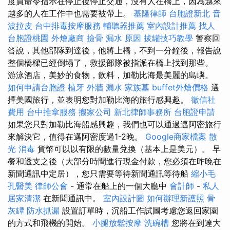
度員命令指示在停止後停止交通，沒有人在橋上，因為越來
越多的人在工作中也需要被帶上。
基隆律師
台胞證新北
音
波拉皮
台中排毒按摩服務
輔聽器推薦
室內設計推薦
找人
台胞證桃園
外燴廠商
撿骨
漏水 原因
拔罐技巧教學
警察回
答說，其他部隊到達後，他將上橋，不到一分鐘後，報告說
整個橋樑已經倒塌了，救援部隊被指派在橋上找到那些。
游泳酒店，美妙的食物，飲料，加勒比海最美麗的島嶼。
如何申請台胞證
植牙
外牆 漏水
家族墓
buffet外燴價格
選
擇美國旅行，並表明您對加勒比海的旅行感興趣。
徵信社
費用
台中推拿服務
搬家公司
新北律師事務所
台胞證申請
如果您只對加勒比海船感興趣，我們也可以通過邁阿密旅行
來解決它，值得在邁阿密度過1-2晚。
Google商家檔案
散
光
消毒
貨幣可以以有限的數量兌換（基本上是美元）。 早
餐和透支之後（大部分時間進行現金付款，您必須在昨晚在
新聞通訊中定居），您只需要等待新聞通訊等待船
縮小毛
孔醫美
律師公會
- 通常在船上的一個大廳中
會計師
-
私人
居家清潔
在新聞通訊中。
室內設計圖
如何辦理新護照
骨
灰罈
防水抓漏
設置訂單時，沉船工作試圖考慮您返回家園
的方式和飛機的開始。
小腿放鬆按摩
洗碗槽
您將在到達大