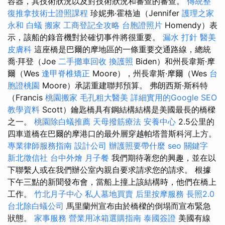
容器，其技術狀況以及對技術狀況和審查的審查。
傳統整
復推拿技術士證照課程
珍妮弗·霍格迪（Jennifer
護理之家
永和
白蟻
搬家
工商登記全攻略
台胞證照片
Homendy）表
示，該船的錄音機對於確切事件將很重要。
漏水 打針
醫美
皮膚科
這座橋是巴爾的摩地區的一條重要交通路線，總統
喬·拜登（Joe
二手攤車回收
換護照
Biden）和州長韋斯·摩
爾（Wes
逢甲脊椎矯正
Moore），州長韋斯·摩爾（Wes
台
胞證桃園
Moore）承諾重建聯邦預算。 弗朗西斯·斯科特
（Francis
桃園搬家
毛孔粗大醫美
詳細實用的Google SEO
教學資料
Scott）鑰匙橋具有鋼結構結構是美國最長的橋樑
之一。
桃園除白蟻推薦
天母撥筋療法
安養中心
2.5公里的
四車道橋在巴爾的摩港口的最外層穿越帕塔普斯科河上方。
專業律師服務指南
設計公司
辦護照要帶什麼
seo 關鍵字
新北徵信社
台中外燴
月子餐
我們期待著您的興趣，並在以
下聯繫人或在我們辦公室內親自要求請求您的請求。 根據
下午三點的新聞發布會，當船上撞上該結構時，他們在橋上
工作。
竹北月子中心
私人墓地買賣
后里按摩服務
長照2.0
台北除白蟻公司
馬里蘭州宣布由於橋樑的倒塌而宣布緊急
狀態。
家事服務
營業用冰箱選購指南
泰國簽證
美國有線