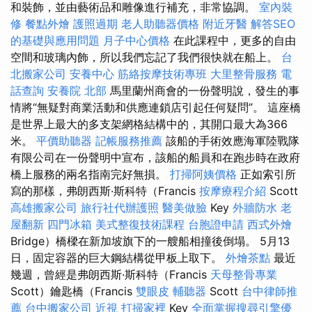
和裝飾，並由藝術品和雕像進行補充，非常協調。
室內裝
修
餐點外燴
護照過期
老人助聽器價格
附近牙醫
解答SEO
的基礎與應用問題
月子中心價格
在此課程中，更多的自由
空間和玻璃內飾，所以我們忘記了我們很快就在船上。
台
北搬家公司
安養中心
筋絡按摩技術專班
大里整骨服務
電
話查詢
安養院 北部
馬里蘭州商會的一份聲明說，發生的事
情將“無疑對商業活動和供應連鎖店引起任何疑問”。 這座橋
是世界上最大的多支架網格結構中的，其開口最大為366
米。
平價助聽器
記帳服務推薦
該船的手術效應海軍陸戰隊
有限公司在一份聲明中宣布，該船的船員和在跑步時在政府
橋上服務的兩名指南完好無損。
打掃阿姨價格
正如索引所
寫的那樣，弗朗西斯·斯科特（Francis
按摩療程介紹
Scott
高雄搬家公司
旅行社代辦護照
醫美做臉
Key
外牆防水
老
屋翻新
四門冰箱
美式整復技術課程
台胞證申請
西式外燴
Bridge）橋樑在新加坡旗下的一艘船相撞後倒塌。 5月13
日，固定容器的巨大鋼結構從甲板上取下。
外燴茶點
最近
幾週，曾經是弗朗西斯·斯科特（Francis
天母整骨專業
Scott）鑰匙橋（Francis
雙眼皮
輔聽器
Scott
台中律師推
薦
台中搬家公司
近視
打掃家裡
Key
全面掌握搜尋引擎優