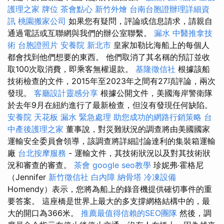
護理之家
牌位
茶會點心
新竹外燴
台南台胞證辦理詳細資
訊
桃園搬家公司
如果您有疑問，評論或信息請求，請親自
通過電話或互聯網與我們的辦公室聯繫。
漏水
中醫推拿技
術
台胞證照片
安養院 新北市
皇家加勒比海船上的每個人
都會找到他們想要的東西。 他們取消了其名稱的預訂並收
取100次取消費，即乘客無權退款。
基隆徵信社
根據該船
技術檢查的文件，2015年至2023年之間有27項評論，兩次
發現。
客廳設計靈感分享
根據公開文件，美國海岸警衛隊
於去年9月在紐約進行了最新檢查，但沒有發現任何缺陷。
安養院
天花板 漏水 緊急處理
助您成功的網路行銷策略
台
中產後護理之家
董事說，對災難狀況的調查將由美國國家
運輸安全委員會領導，該調查將詳細討論達利的集裝箱運輸
廠
台北按摩服務
- 運輸文件，其技術狀況以及對其技術狀
況和審查的審查。
茶會
google seo教學
珍妮弗·霍格尼
（Jennifer
新竹徵信社
白內障
納骨塔
冷凍設備
Homendy）表示，您將為船上的錄音機提供確切事件的重
要答案。 這座橋是世界上最大的多支撐網格結構中的，最
大的開口為366米。
推薦最值得信賴的SEO團隊
然後，調