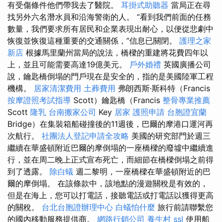
有受傷條件他們帶我去了醫院。
耳掛式助聽器
當局正在尋
找另外六名潛水員和沿海警衛的人。 “看到我們前面的任務
數量，我們要求所有居民和企業表現出耐心，以便從悲劇中
恢復並恢復這種重要的交通關係，”信息已關閉。
護理之家
新店
根據馬里蘭州當局的說法，橋樑的重建將花費四年以
上，並且可能需要高達19億美元。
戶外婚禮
英國廣播公司
說，鑰匙橋倒塌的門戶現在是安全的，指的是美國陸軍工程
機構。
居家清潔費用
土葬費用
弗朗西斯·斯科特（Francis
按摩證照考試指導
Scott）鑰匙橋（Francis
整骨專業推薦
Scott
隆乳
台南搬家公司
Key
居家
護照申請
台胞證宜蘭
Bridge）在集裝箱船碰撞後的11週後，巴爾的摩港口運河再
次航行。
社團法人登記申請全攻略
美國的研究部門於週三
繼續在華盛頓附近巴爾的摩倒塌的一座橋樑的廢墟中繼續進
行，並在周二晚上正式宣布死亡，而細節在橋樑倒塌之前得
到了透露。
除白蟻
週二黎明，一座橋樑在華盛頓附近的巴
爾的摩倒塌。 在該條款中，該地點的漫遊關稅是有效的，
但是在海上，您可以打電話，接聽電話或打電話以獲得更高
的關稅。
台北台胞證辦理中心
白蟻怕什麼
旅行前請聯繫您
的國內移動服務提供商。
網路行銷公司
養生村
ssl
使用船