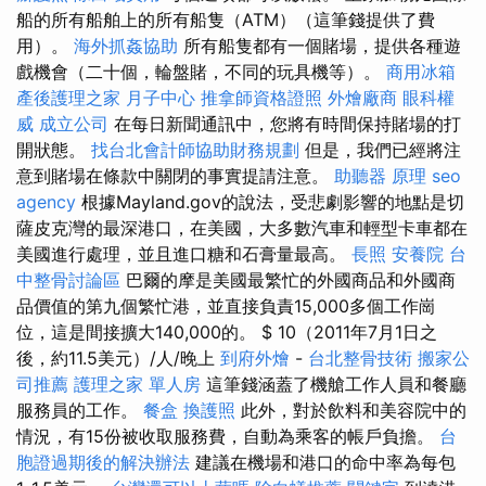
船的所有船舶上的所有船隻（ATM）（這筆錢提供了費
用）。
海外抓姦協助
所有船隻都有一個賭場，提供各種遊
戲機會（二十個，輪盤賭，不同的玩具機等）。
商用冰箱
產後護理之家 月子中心
推拿師資格證照
外燴廠商
眼科權
威
成立公司
在每日新聞通訊中，您將有時間保持賭場的打
開狀態。
找台北會計師協助財務規劃
但是，我們已經將注
意到賭場在條款中關閉的事實提請注意。
助聽器 原理
seo
agency
根據Mayland.gov的說法，受悲劇影響的地點是切
薩皮克灣的最深港口，在美國，大多數汽車和輕型卡車都在
美國進行處理，並且進口糖和石膏量最高。
長照
安養院
台
中整骨討論區
巴爾的摩是美國最繁忙的外國商品和外國商
品價值的第九個繁忙港，並直接負責15,000多個工作崗
位，這是間接擴大140,000的。 $ 10（2011年7月1日之
後，約11.5美元）/人/晚上
到府外燴
-
台北整骨技術
搬家公
司推薦
護理之家 單人房
這筆錢涵蓋了機艙工作人員和餐廳
服務員的工作。
餐盒
換護照
此外，對於飲料和美容院中的
情況，有15份被收取服務費，自動為乘客的帳戶負擔。
台
胞證過期後的解決辦法
建議在機場和港口的命中率為每包