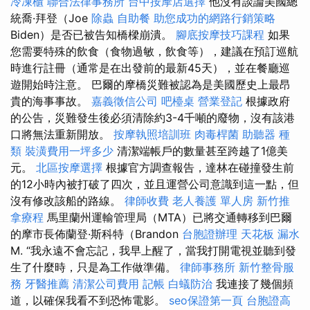
冷凍櫃
聯合法律事務所
台中按摩店選擇
他沒有談論美國總
統喬·拜登（Joe
除蟲
自助餐
助您成功的網路行銷策略
Biden）是否已被告知橋樑崩潰。
腳底按摩技巧課程
如果
您需要特殊的飲食（食物過敏，飲食等），建議在預訂巡航
時進行註冊（通常是在出發前的最新45天），並在餐廳巡
遊開始時注意。 巴爾的摩橋災難被認為是美國歷史上最昂
貴的海事事故。
嘉義徵信公司
吧檯桌
營業登記
根據政府
的公告，災難發生後必須清除約3-4千噸的廢物，沒有該港
口將無法重新開放。
按摩執照培訓班
肉毒桿菌
助聽器 種
類
裝潢費用一坪多少
清潔端帳戶的數量甚至跨越了1億美
元。
北區按摩選擇
根據官方調查報告，達林在碰撞發生前
的12小時內被打破了四次，並且運營公司意識到這一點，但
沒有修改該船的路線。
律師收費
老人養護 單人房
新竹推
拿療程
馬里蘭州運輸管理局（MTA）已將交通轉移到巴爾
的摩市長佈蘭登·斯科特（Brandon
台胞證辦理
天花板 漏水
M. “我永遠不會忘記，我早上醒了，當我打開電視並聽到發
生了什麼時，只是為工作做準備。
律師事務所
新竹整骨服
務
牙醫推薦
清潔公司費用
記帳
白蟻防治
我連接了幾個頻
道，以確保我看不到恐怖電影。
seo保證第一頁
台胞證高