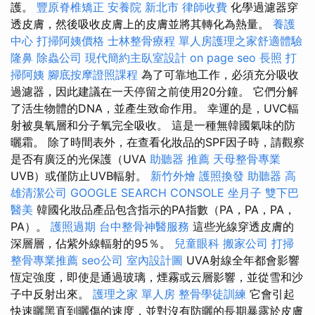
護。
豐原脊椎矯正
安養院 新北市
律師收費
化學過濾器穿
透皮膚，然後吸收皮膚上的皮膚並將其轉化為熱量。
養護
中心
打掃阿姨價格
士林整骨療程
單人房護理之家舒適體驗
隆鼻
除蟲公司
現代簡約主臥室設計
on page seo
長照
打
掃阿姨
腳底按摩證照課程
為了可靠地工作，必須充分吸收
過濾器，因此建議在一天停留之前使用20分鐘。 它們分解
了活生物體的DNA，並產生致命作用。 幸運的是，UVC輻
射被臭氧層和分子氧完全吸收。 這是一種無韓國氣味的防
曬霜。 除了時間表外，在查看化妝品的SPF因子時，請觀察
是否有廣泛的光保護（UVA
助聽器 推薦
天母整骨專業
UVB）或僅防止UVB輻射。
新竹外燴
護照換發
助聽器
高
雄清潔公司
GOOGLE SEARCH CONSOLE
坐月子
雙下巴
醫美
韓國化妝品產品包含指示的PA指數（PA，PA，PA，
PA）。
護照過期
台中整骨神醫服務
這些光線穿透皮膚的
深層層，佔紫外線輻射的95％。
兒童眼科
搬家公司
打掃
整骨專業推薦
seo公司
室內設計圖
UVA射線全年都會影響
恆定強度，即使是通過玻璃，煙霧或云層影響，並從雪和沙
子中反射出來。
護理之家 單人房
整骨學徒訓練
它會引起
快速曬黑直到曬傷的速度，並對沒有防曬的長期暴露於皮膚