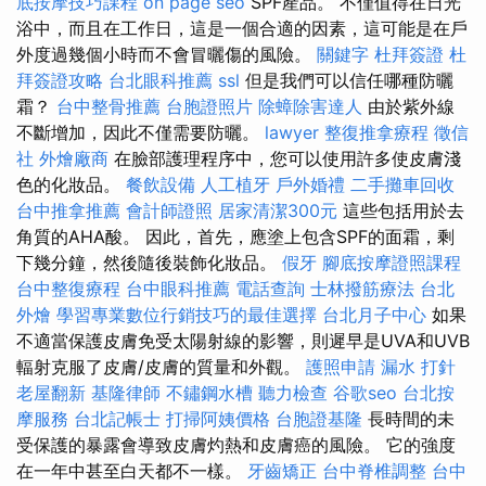
底按摩技巧課程
on page seo
SPF產品。 不僅值得在日光
浴中，而且在工作日，這是一個合適的因素，這可能是在戶
外度過幾個小時而不會冒曬傷的風險。
關鍵字
杜拜簽證
杜
拜簽證攻略
台北眼科推薦
ssl
但是我們可以信任哪種防曬
霜？
台中整骨推薦
台胞證照片
除蟑除害達人
由於紫外線
不斷增加，因此不僅需要防曬。
lawyer
整復推拿療程
徵信
社
外燴廠商
在臉部護理程序中，您可以使用許多使皮膚淺
色的化妝品。
餐飲設備
人工植牙
戶外婚禮
二手攤車回收
台中推拿推薦
會計師證照
居家清潔300元
這些包括用於去
角質的AHA酸。 因此，首先，應塗上包含SPF的面霜，剩
下幾分鐘，然後隨後裝飾化妝品。
假牙
腳底按摩證照課程
台中整復療程
台中眼科推薦
電話查詢
士林撥筋療法
台北
外燴
學習專業數位行銷技巧的最佳選擇
台北月子中心
如果
不適當保護皮膚免受太陽射線的影響，則遲早是UVA和UVB
輻射克服了皮膚/皮膚的質量和外觀。
護照申請
漏水 打針
老屋翻新
基隆律師
不鏽鋼水槽
聽力檢查
谷歌seo
台北按
摩服務
台北記帳士
打掃阿姨價格
台胞證基隆
長時間的未
受保護的暴露會導致皮膚灼熱和皮膚癌的風險。 它的強度
在一年中甚至白天都不一樣。
牙齒矯正
台中脊椎調整
台中