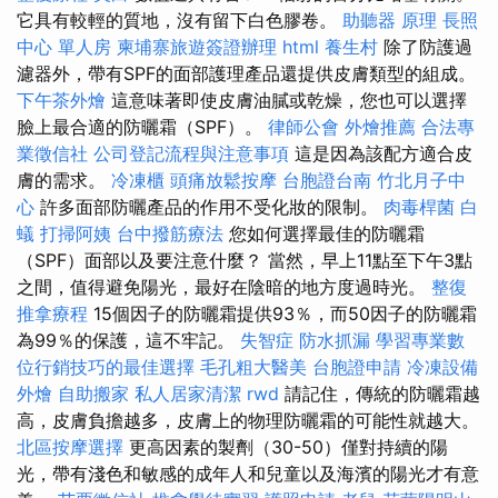
它具有較輕的質地，沒有留下白色膠卷。
助聽器 原理
長照
中心 單人房
柬埔寨旅遊簽證辦理
html
養生村
除了防護過
濾器外，帶有SPF的面部護理產品還提供皮膚類型的組成。
下午茶外燴
這意味著即使皮膚油膩或乾燥，您也可以選擇
臉上最合適的防曬霜（SPF）。
律師公會
外燴推薦
合法專
業徵信社
公司登記流程與注意事項
這是因為該配方適合皮
膚的需求。
冷凍櫃
頭痛放鬆按摩
台胞證台南
竹北月子中
心
許多面部防曬產品的作用不受化妝的限制。
肉毒桿菌
白
蟻
打掃阿姨
台中撥筋療法
您如何選擇最佳的防曬霜
（SPF）面部以及要注意什麼？ 當然，早上11點至下午3點
之間，值得避免陽光，最好在陰暗的地方度過時光。
整復
推拿療程
15個因子的防曬霜提供93％，而50因子的防曬霜
為99％的保護，這不牢記。
失智症
防水抓漏
學習專業數
位行銷技巧的最佳選擇
毛孔粗大醫美
台胞證申請
冷凍設備
外燴
自助搬家
私人居家清潔
rwd
請記住，傳統的防曬霜越
高，皮膚負擔越多，皮膚上的物理防曬霜的可能性就越大。
北區按摩選擇
更高因素的製劑（30-50）僅對持續的陽
光，帶有淺色和敏感的成年人和兒童以及海濱的陽光才有意