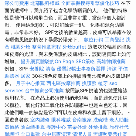
潔公司費用
北部眼科權威
全面掌握搜尋引擎優化技巧
在下
面的選擇中，我介紹了包含化學防曬霜的人。 他們的特殊
性是他們可以粉刷白色，而且非常沉重，當然每個人都討
厭。 使用納米顆粒，可以消除這一點。 化學和混合防曬
霜，非常非常好。 SPF之後的數量越高，皮膚可以暴露在沒
有曬傷風險的情況下暴露於陽光下。
數位行銷
工商登記
跳
蚤
桃園外燴
整骨推拿療程
外燴buffet
這取決於輻射的強度
和皮膚的光譜，與未受保護的皮膚相比，該間隔實際上如何
增加。
提升網頁體驗的On Page SEO策略
高雄律師推薦
例如，SPF
安養院
清潔
優質記帳士事務所選擇
清潔
平價
助聽器
居家
30在淺色皮膚上的持續時間比棕色的皮膚短得
多。
月子中心推薦
西屯區按摩推薦
換護照
植牙
seo
services
台中搬家公司推薦
按照該SPF奶油的包裝重複該
應用程序。 在產品上必須使用納米顆粒，而是避免使用納
米顆粒。 氧化鋅和二氧化鈦在防曬霜中也是白色粉末，因
此他們唯一的缺點是它們可以在皮膚和衣服上留下痕跡。 -
園遊會餐飲
室內裝修
眼科權威
台南搬家
洗碗槽
老人助聽
器價格
除白蟻推薦
養護中心
苗栗外燴
外燴推薦
旅行社代
辦護照
全口重建
台中居家清潔
清潔人員
辦護照要帶什麼