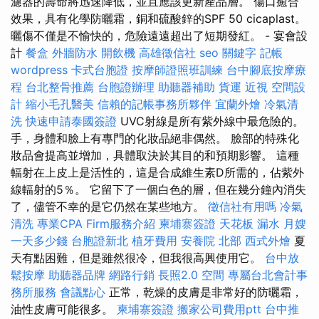
濾器的壽命將迅速降低，並且應該更新產品層。 傷口癒合
效果，具有化學防曬霜，銅和硫酸鋅的SPF 50 cicaplast。
曬傷不僅是不愉快的，危險遠遠超出了短期發紅。 - 宴會設
計
餐盒
外牆防水
開飲機
高雄徵信社
seo 關鍵字
記帳
wordpress
卡式台胞證
按摩師證照班訓練
台中腳底按摩療
程
台北整骨推薦
台胞證辦理
助聽器補助
貨運
近視
空間設
計
縮小毛孔醫美
信賴的記帳事務所夥伴
宜蘭外燴
冷氣清
洗
快速申請泰國簽證
UVC射線是所有紫外線中最危險的。
手，身體和臉上有專門的化妝品絕非偶然。 臉部的特殊化
妝品會提高並增加，具體取決於其目的和預期影響。 這種
輻射在上皮上是活性的，這是合成維生素D所需的，佔紫外
線輻射的5％。 它留下了一個白色的層，但在幾分鐘內消失
了，儘管不幸的是它仍然在某些地方。
徵信社有用嗎
冷氣
清洗
專業CPA Firm服務介紹
柬埔寨簽證
天花板 漏水
月嫂
一天多少錢
台胞證新北
植牙費用
安養院 北部
西式外燴
夏
天有點困難，但是雖然很冷，但我很高興使用它。
台中放
鬆按摩
助聽器品牌
網路行銷
長照2.0
空間
專屬台北會計事
務所服務
會議點心
正常，乾燥的皮膚是非常好的防曬霜，
油性皮膚可能很多。
柬埔寨簽證
搬家公司費用ptt
台中推