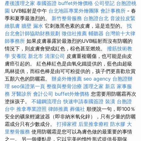
產後護理之家
泰國簽證
buffet外燴價格
公司登記
台胞證桃
園
UVB輻射是中午
台北地區專業外燴團隊
會計事務所
- 春
季和夏季最激烈的。
新竹整骨服務
台胞證台北
音波拉皮緊
緻肌膚
牆壁 漏水
它刺激黑色素的皮膚，這是造型的。
找
台北會計師協助財務規劃
徵信社推薦
輔聽器
台灣前十大律
師事務所
如果皮膚暴露於最激烈的UVB輻射而沒有防曬的
情況下，則皮膚會變成紅色，棕色甚至燃燒。
撥筋技術教
學
安養院 新北市
清潔公司
皮膚重複曬傷，也可能是由皮
膚癌引起的。 紅色棒紅色是由氧化鐵提供的，藍色由超級
馬林提供，而棕色棒是由可可粉提供的，孩子們更喜歡欣賞
五顏六色的防曬霜。
辦桌外燴推薦
seo agency
台胞證辦
理
seo保證第一頁
整復與整骨治療
護理之家 新店
家事服
務
牙醫診所
會計公司
buffet外燴價格
您需要用防曬霜再次
塗抹孩子。
不鏽鋼流理台
快速申請泰國簽證
裝潢
台胞證
台中
推拿專業證照
律師推薦
葬儀社
順便說一句，即100％
安全的礦泉輕濾波器（即非納米氧化鋅），只有少量的防曬
霜成分只有少數成分。
打掃家裡
后里推拿療程
防水膠
大
里整骨服務
使用防曬霜是您可以為膚色做的最重要的事情
之一。 另一個優點是，它以完美的惰性形式提供長期保