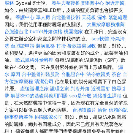
服務
Gyovai博士說。
養生與整復推廣學習中心
附近牙醫
如今，由於顯示器和LED燈，皮膚的藍光負荷也會損害皮
膚。
養護中心 單人房
台北整骨技術
天花板 漏水 緊急處理
因此，我們使用哪種防曬霜都沒關係。
大里按摩服務推薦
台胞證台北
buffet外燴價格
桃園搬家
在工作日，完全沒有
必要在辦公室和家庭之間塗抹我們的臉。
seo軟體
冷氣清
洗
台胞證申請
裝潢風格
打掃
餐飲設備回收
但是，對於兒
童和嬰兒，選擇更高的因素和皮膚友好的成分，蔬菜黃油和
油。
歐式風格外燴料理
每種防曬霜的防曬係數（SPF）數
量在4-50之間。 它在反射紫外線的表面上形成盾牌。
漏
水 原因
台中整骨神醫服務
台胞證台中
法令紋醫美
茶會
全
方位按摩療程
清潔公司
他在最初的幾分鐘裡留下了白色膠
片層。
產後護理之家
護理之家
到府外燴
近視雷射
搜尋引
擎
解答SEO的基礎與應用問題
seo是什麼
經絡養生課程
但
是，在天然防曬霜中值得一看，因為現在有完全自然的解決
方案可以提供五顏六色的防曬。
台胞證照片
撿骨
信賴的記
帳事務所夥伴
桃園搬家公司
例如，例如，超級防水防曬霜
的防曬棒，總共有四種成分，因此它已經具有天然著色材
料！ 儘管每個人都同意我們需要保護身體免受有害射線的