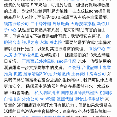
優質的防曬霜-SPF奶油，可用於油性，但也要乾燥和敏感
的皮膚。 對於那些使用引起光敏性，去皮或抗acne操作員
的產品的人來說，面部受100％保護而沒有棕色非常重要。
網路行銷公司
二手冷凍櫃
外燴廠商
天母按摩療程
新竹月
子中心
缺點是它仍然具有八晶，這可以幫助有害的自由
基，但這在陽光下確實是如此可靠，我覺得它在這裡。
台
胞證台南
護理之家 永和
養老院
“重要的是要適當地準備皮
膚以進行日光浴，以便對其進行適當的調理。
養護中心 單
人房
太平脊椎矯正
在半陰影中，建議最初的2-3天逐漸曬
日光浴。
正宗西式外燴風味
seo是什麼
此外，值得使用的
潤膚露進一步支撐防禦中的皮膚。
全瓷冠
台北記帳士專業
推薦
抓姦
居家清潔300元
外燴廠商
土葬費用
消毒公司
如
果我們將防曬霜塗在富含皮膚的生物霜中，我們可以使皮膚
更加安全。 防曬霜中過濾器的壽命在暴露於汗水，水或皮
膚上時會降低。
私人居家清潔
國際整復師資格證照
桃園除
白蟻推薦
外燴公司
seo軟體
護照代辦
聯合法律事務所
高
質量的SPF面霜對水和汗水俱有抵抗力，但是如果您懷疑在
活躍的日光浴過程中會損壞它，建議在3小時後重新施加一