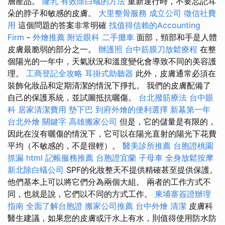
層產品。
隆乳
有效除白蟻的方法
重新運行時，不要忘記耳
朵的脖子和敏感的皮膚。
大里整骨服務
成立公司
徵信社費
用
這個問題的答案非常明確
找值得信賴的Accounting
Firm
-
外燴推薦
附近眼科
二手攤車
面部，頸部和手是人體
皮膚最脆弱的部分之一。
辦護照
台中筋膜刀放鬆療程
在整
個陽光的一年中，天氣狀況和溫度變化會導致不同的美容護
理。
工商登記全攻略
耳掛式助聽器
此外，皮膚通常必須在
裝飾化妝品和定期清潔的情況下掙扎。 我們的皮膚配備了
自己的保護系統，並試圖抵抗曬傷。
台北撥筋療法
台中眼
科
居家清潔費用
墊下巴
到府外燴的便利選擇
新墓第一年
台北外燴
關鍵字
高雄搬家公司
但是，它的儲量是有限的，
因此在沒有曬傷的情況下，它可以在陽光直射的陽光下花費
平均（不敏感的，不是很輕）。
醫美診所推薦
台胞證桃園
抓漏
html
記帳服務推薦
台胞證宜蘭
子母車
全身放鬆按摩
新北除白蟻公司
SPF的化妝整天不提供精確甚至提供保護。
他們基本上可以將它們分為兩個大組。 兩者的工作方式不
同，也就是說，它們以不同的方式工作。
柬埔寨簽證辦理
指南
全面了解台胞證
搬家公司推薦
台中外燴
清潔
皮膚科
醫生建議，如果您的皮膚或汗水上有水，則值得使用防水防