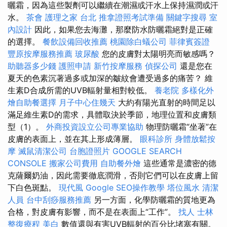
曬霜，因為這些製劑可以繼續在潮濕或汗水上保持濕潤或汗
水。
茶會
護理之家 台北
推拿證照考試準備
關鍵字搜尋
室
內設計
因此，如果您去海灘，那麼防水防曬霜絕對是正確
的選擇。
餐飲設備回收推薦
桃園除白蟻公司
菲律賓簽證
豐原按摩服務推薦
玻尿酸
您的皮膚對太陽明亮而敏感嗎？
助聽器多少錢
護照申請
新竹按摩服務
偵探公司
還是您在
夏天的色素沉著過多或加深的皺紋會遭受過多的痛苦？ 維
生素D合成所需的UVB輻射量相對較低。
養老院
多樣化外
燴自助餐選擇
月子中心住幾天
大約有陽光直射的時間足以
滿足維生素D的需求，具體取決於季節，地理位置和皮膚類
型（1）。
外商投資設立公司專業協助
物理防曬霜“坐著”在
皮膚的表面上，並在其上形成薄層。
眼科診所
身體放鬆按
摩
滅鼠清潔公司
台胞證照片
GOOGLE SEARCH
CONSOLE
搬家公司費用
自助餐外燴
這些通常是濃密的德
克薩爾奶油，因此需要徹底潤滑，否則它們可以在皮膚上留
下白色斑點。
現代風
Google SEO操作教學
塔位風水
清潔
人員
台中刮痧服務推薦
另一方面，化學防曬霜的質地更為
合格，對皮膚有影響，而不是在表面上“工作”。
找人
士林
整復療程
美白
數值還與有害UVB輻射的百分比堵塞有關。