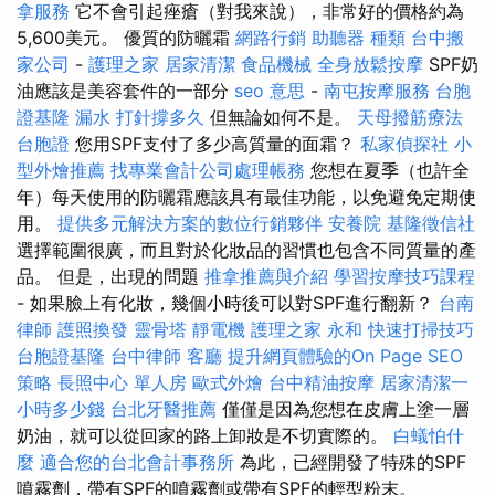
拿服務
它不會引起痤瘡（對我來說），非常好的價格約為
5,600美元。 優質的防曬霜
網路行銷
助聽器 種類
台中搬
家公司
-
護理之家
居家清潔
食品機械
全身放鬆按摩
SPF奶
油應該是美容套件的一部分
seo 意思
-
南屯按摩服務
台胞
證基隆
漏水 打針撐多久
但無論如何不是。
天母撥筋療法
台胞證
您用SPF支付了多少高質量的面霜？
私家偵探社
小
型外燴推薦
找專業會計公司處理帳務
您想在夏季（也許全
年）每天使用的防曬霜應該具有最佳功能，以免避免定期使
用。
提供多元解決方案的數位行銷夥伴
安養院
基隆徵信社
選擇範圍很廣，而且對於化妝品的習慣也包含不同質量的產
品。 但是，出現的問題
推拿推薦與介紹
學習按摩技巧課程
- 如果臉上有化妝，幾個小時後可以對SPF進行翻新？
台南
律師
護照換發
靈骨塔
靜電機
護理之家 永和
快速打掃技巧
台胞證基隆
台中律師
客廳
提升網頁體驗的On Page SEO
策略
長照中心 單人房
歐式外燴
台中精油按摩
居家清潔一
小時多少錢
台北牙醫推薦
僅僅是因為您想在皮膚上塗一層
奶油，就可以從回家的路上卸妝是不切實際的。
白蟻怕什
麼
適合您的台北會計事務所
為此，已經開發了特殊的SPF
噴霧劑，帶有SPF的噴霧劑或帶有SPF的輕型粉末。