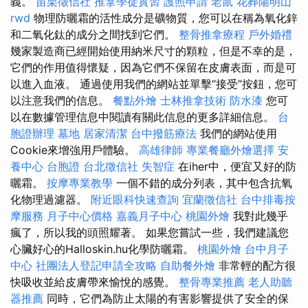
義。
苗栗徵信社
推拿學徒實習
護照申請
老鼠
花葬陽明山
rwd
物理防曬霜的活性成分是礦物質，您可以在稱為氧化鋅
和二氧化鈦的成分之間找到它們。
整骨推拿療程
戶外婚禮
幾家製造商已經開始使用納米尺寸的顆粒，但是不幸的是，
它們的作用值得懷疑，因為它們不保留在皮膚表面，而是可
以進入血液。 通過使用我們的網站並單擊“接受”按鈕，您可
以注意我們的信息。
餐點外燴
士林推拿技術
防水漆
您可
以在數據管理信息中閱讀有關此信息的更多詳細信息。
台
胞證辦理
墓地
居家清潔
台中撥筋療法
我們的網站使用
Cookie來增強用戶體驗。
高雄律師
專業餐廳外燴選擇
安
養中心
台胞證
台北徵信社
失智症
在iher中，便宜又好的防
曬霜。
按摩專業教學
一個不錯的成分列表，其中包含抗氧
化物理過濾器。
附近眼科快速查詢
宜蘭徵信社
台中排毒按
摩服務
月子中心價格
嘉義月子中心
桃園外燴
我對此幾乎
瘋了，所以我的頭照耀著。 如果您嘗試一些，我們建議您
心臟好心的Halloskin.hu化學防曬霜。
桃園外燴
台中月子
中心
社團法人登記申請全攻略
自助餐外燴
非常輕的配方很
快吸收並給皮膚帶來愉悅的感覺。
整骨專業推薦
老人助聽
器推薦
同時，它們為防止太陽的有害影響提供了安全的保