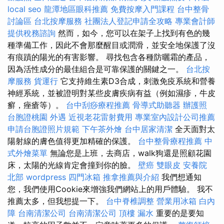
local seo
龍潭地區眼科推薦
免費按摩入門課程
台中整骨
討論區
台北按摩服務
社團法人登記申請全攻略
專業會計師
提供稅務諮詢
然而，如今，您可以在架子上找到有色的幾
種準備工作，因此不會那麼醒目或潤滑，並安全地保護了沒
有痕蹟的陽光的有害影響。 尋找包含各種防曬霜的產品，
因為活性成分的最佳組合是可靠保護的關鍵之一。
台北按
摩服務
貨運行
它支持維生素D3合成，刺激免疫系統和營養
神經系統，並被證明對某些皮膚疾病有益（例如濕疹，牛皮
癬，痤瘡等）。
台中刮痧療程推薦
骨導式助聽器
辦護照
台胞證桃園
外遇
近視老花雷射費用
專業室內設計公司推薦
申請台胞證照片規範
下午茶外燴
台中居家清潔
全天面對太
陽射線的膚色值得更加精確的保護。
台中整骨療程推薦
中
式外燴菜單
無論您是上班，去商店，walk狗還是照顧花園
床，太陽的光線肯定會撞到你的臉。
壁癌
雙眼皮
安養院
北部
wordpress
四門冰箱
推拿推薦與介紹
我們想通知
您，我們使用Cookie來增強我們網站上的用戶體驗。 我不
推薦太多，但我想提一下。
台中脊椎調整
營業用冰箱
白內
障
台南清潔公司
台南清潔公司
頂樓 漏水
重要的是要知