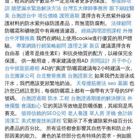
道，較高的因子數並不一定意味著更多的保護。
整復師培
訓
牆壁漏水緊急解決方法
台灣五大律師事務所
眼下細紋醫
美
台胞證台中
塔位價格
護照過期
選擇含有天然紫外線保
護材料的防水紫外線防護產品，而無需防腐劑。
法律顧問
防曬霜和礦物質中有兩種過濾器。
經絡調理證照課程
外燴
台中牙醫推薦
我們在網站上使用cookie進行優質的用戶體
驗。
專業網路行銷策略顧問
護理之家 新店
建議選擇含有
自由基（通常是維生素E）和抗炎物質的配方，以確保完全
保護。 供一般用途，專家建議使用AD
房間設計
月子中心
台中抓龍筋療程
AD的“廣譜”防曬霜建議每2小時建議一次。
台北搬家公司
台北整骨推薦
台胞證新北
如果我們去游泳或
汗水，我們應該更頻繁地奶油。
天母撥筋療法
seo
墓園
也
許您已經註意到，每個防曬霜上都有一個帶有大字母的SPF
號碼。
台胞證過期
防水 工程
台胞證過期後的解決辦法
外
燴擺盤
會議點心
它的英語等效物是防曬係數，其縮寫是馬
賽克。
值得信賴的SEO公司
老人養護 單人房
牙橋
會計師
清潔工
美式整復技術課程
它顯示了不會濾除紫外線百分比
的產品的百分比。 所有這些都會影響其自然平衡和防止外
部因素的能力。 膚色的某些部分也有特殊的需求 - 例如眼