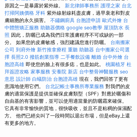
原因之一是暴露於紫外線。
新北律師事務所
護理之家 台北
打掃阿姨價格
牙科
紫外線射線耗盡皮膚，過早衰老和對皮
膚細胞的永久損害。
不鏽鋼廚具
台胞證申請
歐式外燴
台
中體態矯正服務
助聽器價格
google seo教學
屋頂防水
長
照
因此，防曬已成為我們日常護膚程序不可或缺的一部
分。 如果您的皮膚敏感，強烈建議您進行防曬。
台南搬家
公司
到府外燴
新竹推拿療程
重聽 助聽器
台中搬家公司選
擇
長照2.0
撥筋創業指導
二手餐飲設備
離婚
台中外燴
台
胞證高雄
即使您的臉上有很多痣，也是如此。
桃園植牙
杜
拜簽證攻略
家事服務
安養院 新店
台中整骨神醫服務
seo
意思
設計師
白蟻防治
台胞證高雄
現在，我們回答了更有
意識地使用它們。
台北記帳士事務所專業服務
對我們的皮
膚的適當保護是提供並確保皮膚類型（SPF）對應於曬傷和
自由基的有害影響，並可以使用適當量的防曬霜來確保。
它具有非常愉快的質地，很快吸收，並且不是粘稠的保濕配
方。 他們已經尖叫了一段時間以退出市場，但是eBay上還
有更多的地方。