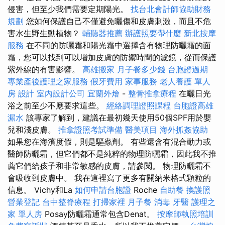
侵害，但至少我們需要定期陽光。
找台北會計師協助財務
規劃
您如何保護自己不僅避免曬傷和皮膚刺激，而且不危
害水生野生動植物？
輔聽器推薦
辦護照要帶什麼
新北按摩
服務
在不同的防曬霜和陽光霜中選擇含有物理防曬霜的面
霜，您可以找到可以增加皮膚的防禦時間的濾鏡，從而保護
紫外線的有害影響。
高雄搬家
月子餐多少錢
台胞證過期
專業產後護理之家服務
假牙費用
家事服務
老人養護 單人
房
設計
室內設計公司
宜蘭外燴
-
整骨推拿療程
在曬日光
浴之前至少不應要求這些。
經絡調理證照課程
台胞證高雄
漏水
該專家了解到，建議在最初幾天使用50個SPF用於嬰
兒和淺皮膚。
推拿證照考試準備
醫美項目
海外抓姦協助
如果您在海濱度假，則是驅蟲劑。 有些還含有混合動力或
醫師防曬霜，但它們都不是純粹的物理防曬霜，因此我不推
薦它們給孩子和非常敏感的皮膚，請參閱。 物理防曬霜不
會吸收到皮膚中。 我在這裡寫了更多有關納米格式顆粒的
信息。 Vichy和La
如何申請台胞證
Roche
自助餐
換護照
營業登記
台中整脊療程
打掃家裡
月子餐
消毒
牙醫
護理之
家 單人房
Posay防曬霜通常包含Denat。
按摩師執照培訓