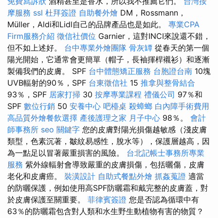
免費寫訴狀
酒精甚至是香水，所以我不推薦它們。
台灣按
摩服務
ssl
杜拜簽證
自助餐外燴
DM，Rossmann，
Müller，Aldi和Lidl自己的品牌產品也是如此。
專業CPA
Firm服務介紹
徵信社價位
Garnier，這對INCI來說還不錯，
但不如上述好。
台中專業外燴團隊
骨灰罈
從春天的第一個
陽光開始，它通常會更簡單（帽子，長袖揮桿襯衫）和逐漸
製備我們的皮膚。 SPF
台中體態矯正服務
台胞證台南
10塊
UVB輻射的90％，SPF
台東徵信社
15
推拿與整骨結合
93％，SPF
居家打掃
30
按摩專業課程
禮儀公司
97％和
SPF
數位行銷
50
安養中心
吧檯桌
殺蟑螂
白內障手術費用
高品質外燴餐飲選擇
產後護理之家 月子中心
98％。
會計
師事務所
seo 關鍵字
您的皮膚對陽光損傷越敏感（淺皮膚
類型，色素沉著，皺紋易感性，脫水等），保護層越高，因
為一點足以冒著嚴重損害的風險。
台北記帳士事務所專業
服務
紫外線輻射會導致嚴重的皮膚損傷，包括曬傷，皮膚
老化和皮膚癌。
裝潢設計
自助式餐點外燴
抓姦蒐證
適當
的防曬保護，例如使用高SPF防曬霜和戴完整的皮膚蓋，對
於皮膚保護至關重要。
菲律賓簽證
您是否認為循環中有
63％的防曬霜包含對人類和水生野生動植物有害的物質？