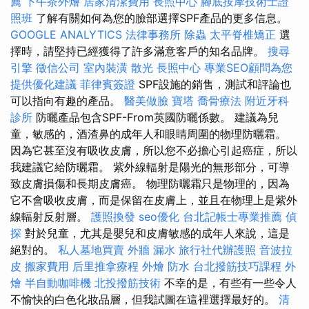
薦
下午茶外燴
居家清潔費用
長照中心
腳底按摩技術士證
照班
了解有關如何為您的臉部選擇SPF產品的更多信息。
GOOGLE ANALYTICS
法律事務所
除蟲
太平脊椎矯正
選
擇時，請堅持已經獲得了許多滿意客戶的知名品牌。
搜尋
引擎
徵信公司
室內裝潢
散光
長照中心
專業SEO顧問為您
提供優化建議
菲律賓簽證
SPF設施的銷售，測試和評論也
可以指向有趣的產品。
醫美做臉
寶塔
喬骨療法
附近牙科
診所
防曬產品包含SPF-From英國防曬係數。 建議為兒
童，敏感的，酒渣鼻的成年人和眼睛周圍的物理防曬霜。
因為它甚至沒有吸收皮膚，所以您不必擔心引起癌症，所以
我建議它給防曬霜。 紫外線輻射是陽光的無形部分，可導
致皮膚損傷和長期皮膚癌。 物理防曬霜只是物理的，因為
它不會吸收皮膚，而是保留在皮膚上，並且在物理上是紫外
線輻射反射層。
護照換發
seo優化
台北記帳士專業推薦
偵
探
對於兒童，尤其是嬰兒和皮膚敏感的成年人來說，這是
絕對的。
私人墓地買賣
外牆 漏水
旅行社代辦護照
音波拉
皮
搬家費用
后里推拿療程
外燴
防水
台北撥筋技巧課程
外
燴
半自動咖啡機
北投撥筋技術
不幸的是，有些有一些令人
不愉快的白色化妝品層，但我試圖在這裡選擇最好的。
清