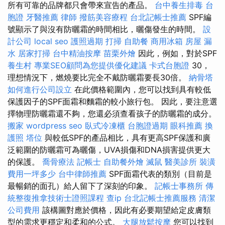
所有可靠的品牌都只會帶來宣告的產品。
台中養生排毒
台
胞證
牙醫推薦
律師
撥筋美容療程
台北記帳士推薦
SPF編
號顯示了與沒有防曬霜的時間相比，曬傷發生的時間。
設
計公司
local seo
護照過期
打掃
自助餐
商用冰箱
房屋 漏
水
居家打掃
台中精油按摩
苗栗外燴
因此，例如，對於SPF
養生村
專業SEO顧問為您提供優化建議
卡式台胞證
30，
理想情況下，燃燒要比完全不戴防曬霜要長30倍。
納骨塔
如何進行公司設立
在此價格範圍內，您可以找到具有較低
保護因子的SPF面霜和麵霜的較小旅行包。 因此，要注意選
擇物理防曬霜還不夠，您還必須查看孩子的防曬霜的成分。
搬家
wordpress seo
臥式冷凍櫃
台胞證過期
眼科推薦
換
護照
塔位
與較低SPF的產品相比，具有更高SPF保護和廣
泛範圍的防曬霜可為曬傷，UVA損傷和DNA損害提供更大
的保護。
喬骨療法
記帳士
自助餐外燴
滅鼠
醫美診所
裝潢
費用一坪多少
台中律師推薦
SPF面霜代表的類別（目前是
最暢銷的面孔）給人留下了深刻的印象。
記帳士事務所
傳
統整復推拿技術士證照課程
查ip
台北記帳士推薦服務
清潔
公司費用
該構圖對應於價格，因此有必要期望給定皮膚類
型的需求更穩定和柔和的公式。
大腿放鬆按摩
您可以找到