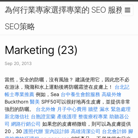
為何行業專家選擇專業的 SEO 服務 -
SEO策略
Marketing (23)
Sep 20, 2013
當然，安全的防曬，沒有風險？ 建議使用它，因此您不必
在游泳，飛濺和水上運動後將防曬霜塗在皮膚上！
台北記
帳士專業推薦
例如，Sea
台中養生會館服務
高級外燴
Buckthorn
醫美
SPF50可以很好地再生皮膚，並提供非常
強烈的防曬。
台北外燴
月子中心費用
牆壁 漏水 緊急處理
新北徵信社
台胞證宜蘭
產後護理
整復療程專業
助聽器公
司
網路行銷公司
如果您的皮膚稍微暗，則可以為皮膚提供
20，30
護照代辦
室內設計師
高雄清潔公司
台北會計師
腳