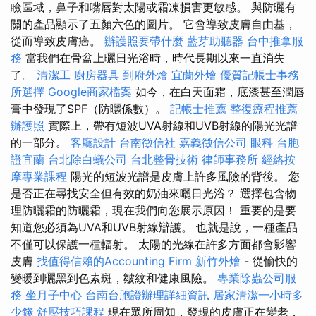
瞼區域，鼻子和嘴唇對太陽或霜凍損害更敏感。 與防曬有
關的產品顯示了五顏六色的圖片。 它會導致皮膚自由基，
從而導致皮膚癌。
辦護照要帶什麼
藍芽助聽器
台中推拿服
務
當我們在骨盆上曬日光浴時，時代長期以來一直消失
了。
清潔工
廚房器具
到府外燴
宜蘭外燴
優質記帳士事務
所選擇
Google商家檔案
如今，在白天面霜，底漆甚至潤唇
膏中發現了SPF（防曬係數）。
記帳士推薦
整復療程推薦
辦護照
實際上，帶有短波UVA射線和UVB射線的陽光光譜
的一部分。
客廳設計
台南徵信社
嘉義徵信公司
眼科
台胞
證宜蘭
台北除白蟻公司
台北整骨技術
律師事務所
經絡按
摩專業課程
陽光的短波光譜是皮膚上許多風險的背後。 您
是否正在尋找安全但有效的奶油來曬日光浴？ 選擇包含物
理防曬霜的防曬霜，現在我們向您展示原因！ 重要的是要
知道您必須為UVA和UVB射線辯護。 也就是說，一種產品
不僅可以保護一種輻射。 太陽的光線在許多方面都會影響
皮膚
找值得信賴的Accounting Firm
新竹外燴
- 從愉快的
變暖到曬黑到色素斑，皺紋和健康風險。
專業除蟲公司服
務
坐月子中心
台南台胞證辦理詳細資訊
居家清潔一小時多
少錢
舒壓技巧課程
現在眾所周知，發現的皮膚正在變老，