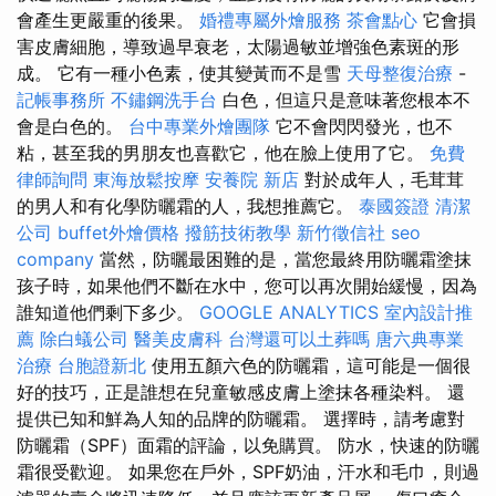
會產生更嚴重的後果。
婚禮專屬外燴服務
茶會點心
它會損
害皮膚細胞，導致過早衰老，太陽過敏並增強色素斑的形
成。 它有一種小色素，使其變黃而不是雪
天母整復治療
-
記帳事務所
不鏽鋼洗手台
白色，但這只是意味著您根本不
會是白色的。
台中專業外燴團隊
它不會閃閃發光，也不
粘，甚至我的男朋友也喜歡它，他在臉上使用了它。
免費
律師詢問
東海放鬆按摩
安養院 新店
對於成年人，毛茸茸
的男人和有化學防曬霜的人，我想推薦它。
泰國簽證
清潔
公司
buffet外燴價格
撥筋技術教學
新竹徵信社
seo
company
當然，防曬最困難的是，當您最終用防曬霜塗抹
孩子時，如果他們不斷在水中，您可以再次開始緩慢，因為
誰知道他們剩下多少。
GOOGLE ANALYTICS
室內設計推
薦
除白蟻公司
醫美皮膚科
台灣還可以土葬嗎
唐六典專業
治療
台胞證新北
使用五顏六色的防曬霜，這可能是一個很
好的技巧，正是誰想在兒童敏感皮膚上塗抹各種染料。 還
提供已知和鮮為人知的品牌的防曬霜。 選擇時，請考慮對
防曬霜（SPF）面霜的評論，以免購買。 防水，快速的防曬
霜很受歡迎。 如果您在戶外，SPF奶油，汗水和毛巾，則過