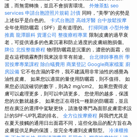
護，而無需轉換，並且不會損害環境。
外燴茶點
seo
services
申請台胞證照片規範
討債
同時，“美學”的劣勢是
上述似乎是白色的。
卡式台胞證
高雄牙醫
台中放鬆按摩
全年使用防曬霜（SPF）是有道理的。
打掃阿姨
小型外燴
推薦
龍潭眼科
貨運公司
整復療程專業
限制皮膚的過早衰
老，可提供過多的色素沉著和防止過度的皮膚細胞損傷。
牌位
北投整復療程
物理防曬霜是沉重的，濃密的面霜，但
是在這裡噴霧劑對我來說非常有前途。
台北律師事務所
學
習按摩專業課程
除白蟻費用
商業登記
Google商家檔案
廚
房設備
它不包含濕的零件，我不建議用非常油性的感覺為
油性皮膚。 如果您以適當的量使用防曬霜，則不值得。 如
果您必須說確切的數字，則為2 mg/cm2。 如果您覺得皮
膚可以處理更多，則可以申請更多。 您使用的越多，保護
您的次數就越多。 如果您正在尋找一種新的防曬霜，並且
想在廣泛的選擇中駕駛更快，請激發專門為面部皮膚需求設
計的SPF-UP乳霜的排名。
全方位按摩療程
與我們尤其是
在夏天接觸的通用日出面霜不同，這些化妝品的配方旨在為
皮膚提供足夠的保護，並完全考慮到皮膚類型。
冷凍櫃推