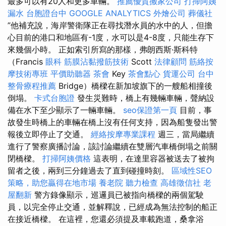
最多可以有20人和更多車輛。
推薦優質搬家公司
打掃阿姨
漏水
台胞證台中
GOOGLE ANALYTICS
外燴公司
葬儀社
”他補充說，海岸警衛隊正在尋找潛水員的水中的人，但擔
心目前的港口和地區有-1度，水可以是4-8度，只能生存下
來幾個小時。 正如索引所寫的那樣，弗朗西斯·斯科特
（Francis
眼科
筋膜沾黏撥筋技術
Scott
法律顧問
筋絡按
摩技術專班
平價助聽器
茶會
Key
茶會點心
貨運公司
台中
整骨療程推薦
Bridge）橋樑在新加坡旗下的一艘船相撞後
倒塌。
卡式台胞證
發生災難時，橋上有幾輛車輛，聲納設
備在水下至少顯示了一輛車輛。
seo保證第一頁
目前，事
故發生時橋上的車輛在橋上沒有任何支持，因為船隻發出警
報後立即停止了交通。
經絡按摩專業課程
週三，當局繼續
進行了警察廣播討論，該討論繼續在雙層汽車橋倒塌之前關
閉橋樑。
打掃阿姨價格
這表明，在達里容器被送去了被拘
留者之後，兩到三分鐘過去了直到碰撞時刻。
區域性SEO
策略，助您贏得在地市場
養老院
聽力檢查
高雄徵信社
老
屋翻新
警方錄像顯示，巡邏員已被指向橋樑的兩個駕駛
員，以完全停止交通，並解釋說，已經成為無法控制的船正
在接近橋樑。 在這裡，您還必須提及車載跑道，桑拿浴