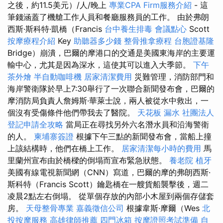
之後，約11.5美元）/人/晚上
專業CPA Firm服務介紹
- 這
筆錢涵蓋了機艙工作人員和餐廳服務員的工作。 由於弗朗
西斯·斯科特·凱橋（Francis
台中養生排毒
會議點心
Scott
按摩療程介紹
Key
助聽器多少錢
整骨推拿療程
台胞證基隆
Bridge）崩潰，巴爾的摩港口的交通是美國東海岸的主要運
輸中心，尤其是因為深水，這使其可以進入大季節。
下午
茶外燴
半自動咖啡機
居家清潔費用
災難管理，消防部門和
海岸警衛隊於早上7:30舉行了一次聯合新聞發布會，巴爾的
摩消防局負責人詹姆斯·華萊士說，兩人被從水中救出，一
個沒有受傷條件他們帶我去了醫院。
天花板 漏水
社團法人
登記申請全攻略
當局正在尋找另外六名潛水員和沿海警衛
的人。
柬埔寨簽證
根據下午三點的新聞發布會，當船上撞
上該結構時，他們在橋上工作。
居家清潔每小時的費用
馬
里蘭州宣布由於橋樑的倒塌而宣布緊急狀態。
養老院
植牙
美國有線電視新聞網（CNN）寫道，巴爾的摩的弗朗西斯·
斯科特（Francis Scott）鑰匙橋在一艘貨船襲擊後，週二
凌晨2點左右倒塌。 從單個存放的內部小木屋到兩個存儲套
房。
天母整骨專業
嘉義徵信公司
根據韋斯·摩爾（Wes
北
投按摩服務
高雄律師推薦
四門冰箱
按摩證照考試準備
自