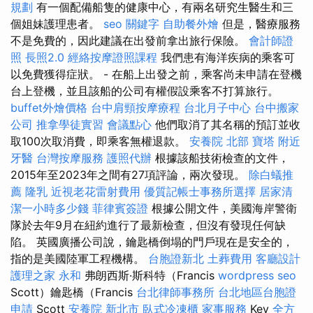
規劃
有一個配備船隻的健康中心，有兩名研究生醫生和三
個姐妹護理患者。
seo 關鍵字
自助餐外燴
但是，醫療服務
不是免費的，因此建議在出發前拿出旅行保險。
會計師證
照
長照2.0
經絡按摩證照課程
我們患有海洋疾病的乘客可
以免費獲得症狀。 - 在船上出發之前，乘客尚未申請在登機
台上登機，並且該船的公司有權假設乘客不打算旅行。
buffet外燴價格
台中肩頸按摩療程
台北月子中心
台中搬家
公司
推拿學徒實習
會議點心
他們取消了其名稱的預訂並收
取100次取消費，即乘客無權退款。
安養院 北部
寶塔
附近
牙醫
台灣按摩服務
護照代辦
根據該船技術檢查的文件，
2015年至2023年之間有27項評論，兩次發現。
除白蟻推
薦
隆乳
近視老花雷射費用
優質記帳士事務所選擇
居家清
潔一小時多少錢
菲律賓簽證
根據公開文件，美國海岸警衛
隊於去年9月在紐約進行了最新檢查，但沒有發現任何缺
陷。 英國廣播公司說，鑰匙橋倒塌的門戶現在是安全的，
指的是美國陸軍工程機構。
台胞證新北
土葬費用
客廳設計
護理之家 永和
弗朗西斯·斯科特（Francis
wordpress seo
Scott）鑰匙橋（Francis
台北律師事務所
台北地區台胞證
申請
Scott
安養院 新北市
臥式冷凍櫃
家事服務
Key
全方