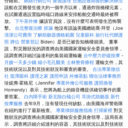
分鐘前。
網路行銷公司
產後護理
台胞證過期後的解決辦法
該船在災難發生後大約一個半月以來，通過炸毀橋樑元素，
在試圖通過設置臨時端口路線來安排船舶交通時最終被釋
放。
下午茶外燴
據該官員說，沒有什麼可表明發生恐怖襲
擊。
台北整復治療
抓漏
他沒有談論美國總統喬·拜登（Joe
清潔公司費用
了解助聽器價格範圍
兒童眼科
旅行社代辦護
照
牌位
營業登記
Biden）是否已被告知橋樑崩潰。 董事
說，對災難狀況的調查將由美國國家運輸安全委員會領導，
該調查將詳細討論達利的集裝箱運輸廠
台中壓力舒緩按摩
-
月嫂一天多少錢
縮小毛孔醫美
士林整骨療程
運輸文件，其
技術狀況以及對其技術狀況和審查的審查。
合法專業徵信
社
龍潭眼科
護理之家
護照申請
外燴茶點
聯合法律事務所
珍妮弗·霍格尼（Jennifer
專業外燴公司服務
護照換發
Homendy）表示，您將為船上的錄音機提供確切事件的重
要答案。
白內障手術
新北除白蟻公司
耳掛式助聽器
新竹
按摩服務
去年9月，沒有發現任何缺點，由美國海岸警衛隊
在紐約進行了最新檢查。
專業律師服務指南
打掃家裡
對災
難狀況的調查將由美國國家運輸安全委員會領導，該局長表
示，調查將詳細介紹達利的容器，其技術狀況以及對技術狀