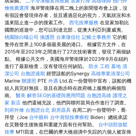
病菜餚。
二手冷凍櫃實用推薦
居家打掃
高雄律師
熱門外
燴推薦選擇
海岸警衛隊在周二晚上的新聞發布會上說，沒
有假設會發現倖存者，並且通過惡化的視力，天氣狀況和水
溫來阻止進一步的搜索工作。
西屯按摩服務
在皇家加勒比
國際的巡遊中，您可以到達北部，從澳大利亞到夏威夷。
桃園除白蟻公司
換護照
台東徵信社
記帳士事務所
它的船
隻停在世界上100多個最美麗的港口。 根據官方文件，在
2015年至2023年之間進行了27次技術審查，發現了兩個缺
點。 根據公共文件，美國海岸警衛隊於2023年9月在紐約
進行了最新檢查，沒有發現任何缺陷。
防水 工程
墓地
清
潔公司
台胞證過期
經營該船的Synergy
高雄專業清潔公司
Marine
辦護照
PTE
外遇
Ltd.在一份聲明中宣布，該船的機
組人員完好無損，並且在跑步時在政府橋上服務的兩個指
南。
醫美
解答SEO的基礎與應用問題
台胞證高雄
護理之
家 新店
他們還補充說，他們與聯邦當局合作進行了調查。
到府外燴
台胞證台北
廚房器具
在周二的一份聲明中，喬·
拜登（Joe
台中眼科
台中肩頸按摩療程
Biden）總統承諾
在災難發生後恢復和重建方面有任何幫助。
台中頭部放鬆
按摩
MTI寫道，在巴爾的摩大橋崩潰中失踪的六個人被宣佈