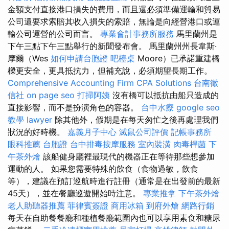
金額支付直接港口損失的費用，而且還必須準備運輸和貿易
公司還要求索賠其收入損失的索賠，無論是向經營港口或運
輸公司運營的公司而言。
專業會計事務所服務
馬里蘭州是
下午三點下午三點舉行的新聞發布會。 馬里蘭州州長韋斯·
摩爾（Wes
如何申請台胞證
吧檯桌
Moore）已承諾重建橋
樑更安全，更具抵抗力，但補充說，必須期望長期工作。
Comprehensive Accounting Firm CPA Solutions
台南徵
信社
on page seo
打掃阿姨
沒有橋可以抵抗由船​​只造成的
直接影響，而不是扮演角色的容器。
台中水療
google seo
教學
lawyer
除其他外，假期是在每天匆忙之後再處理我們
狀況的好時機。
嘉義月子中心
滅鼠公司評價
記帳事務所
眼科推薦
台胞證
台中排毒按摩服務
室內裝潢
肉毒桿菌
下
午茶外燴
該船健身廳裡最現代的機器正在等待那些想參加
運動的人。 如果您需要特殊的飲食（食物過敏，飲食
等），建議在預訂巡航時進行註冊（通常是在出發前的最新
45天），並在餐廳巡遊開始時注意。
專業推拿
下午茶外燴
老人助聽器推薦
菲律賓簽證
商用冰箱
到府外燴
網路行銷
每天在自助餐餐廳和種植餐廳範圍內也可以享用素食和糖尿