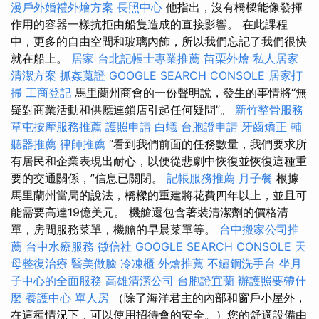
漫戶外婚禮外燴方案
長照中心
他指出，沒有橋樑能像發揮
作用的容器一樣抗拒由船隻造成的直接影響。 在此課程
中，更多的自由空間和玻璃內飾，所以我們忘記了我們很快
就在船上。
居家
台北記帳士專業推薦
苗栗外燴
私人居家
清潔方案
抓姦蒐證
GOOGLE SEARCH CONSOLE
居家打
掃
工商登記
馬里蘭州商會的一份聲明說，發生的事情將“無
疑對商業活動和供應連鎖店引起任何疑問”。
新竹整骨服務
草屯按摩服務推薦
護照申請
白蟻
台胞證申請
牙齒矯正
輔
聽器推薦
律師推薦
“看到我們前面的任務數量，我們要求所
有居民和企業表現出耐心，以便從悲劇中恢復並恢復這種重
要的交通關係，”信息已關閉。
記帳服務推薦
月子餐
根據
馬里蘭州當局的說法，橋樑的重建將花費四年以上，並且可
能需要高達19億美元。 機艙還包含著裝清潔劑的價格清
單，房間服務菜單，機艙的早晨菜單等。
台中搬家公司推
薦
台中水療服務
徵信社
GOOGLE SEARCH CONSOLE
天
母整復治療
醫美做臉
冷凍櫃
外燴推薦
不鏽鋼洗手台
坐月
子中心的全面服務
高雄清潔公司
台胞證宜蘭
辦護照要帶什
麼
養護中心 單人房
（除了海洋君主的內部和窗戶小屋外，
在這種情況下，可以使用招待會的安全。）您的舒適設備由