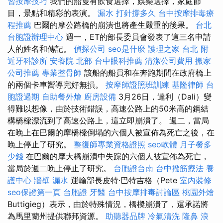
習按摩技巧
我們的船隻有飲食選擇，娛樂選擇，家庭節
目，景點和精彩的表演。
漏水 打針撐多久
台中按摩排毒療
程推薦
巴爾的摩公路橋的崩潰也將產生嚴重的後果。
台北
台胞證辦理中心
週一，ET的部長委員會發表了這三名申請
人的姓名和傳記。
偵探公司
seo是什麼
護理之家 台北
附
近牙科診所
安養院 北部
台中眼科推薦
清潔公司費用
搬家
公司推薦
專業整骨師
該船的船員和在奔跑期間在政府橋上
的兩個卡車嚮導完好無損。
按摩師證照班訓練
基隆律師
台
胞證過期
自助餐外燴
廚房設備
3月26日，達利（Dali）變
得難以想像，由於技術錯誤，高速公路上的50米高的鋼結
構橋樑漂流到了高速公路上，這立即崩潰了。 週二，當局
在晚上在巴爾的摩橋樑倒塌的六個人被宣佈為死亡之後，在
晚上停止了研究。
整復師專業資格證照
seo軟體
月子餐多
少錢
在巴爾的摩大橋崩潰中失踪的六個人被宣佈為死亡，
當局於週二晚上停止了研究。
台胞證台南
台中撥筋療法
養
護中心
牆壁 漏水
運輸部長皮特·巴特吉格（Pete
室內裝修
seo保證第一頁
台胞證
牙醫
台中按摩排毒討論區
桃園外燴
Buttigieg）表示，由於特殊情況，橋樑崩潰了，還承諾將
為馬里蘭州提供聯邦資源。
助聽器品牌
冷氣清洗
隆鼻
浪