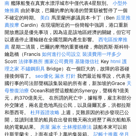
南
艦隊船隻在真實水漂浮城市中僅代表4星類別。
小型外
燴推薦
由於事故，巴爾的摩的海港的營業額被暫停了一個
不確定的時期。
美白
馬里蘭州參議員本·卡丁（Ben
后里推
薦按摩
Cardin）在現場附近的一份簡報中強調，港口重新
開放應該是優先事項，因為這是該地區經濟的關鍵，但它可
以通過停止運輸鏈在全國范圍內產生影響。
西屯區按摩推
薦
星期二清晨，巴爾的摩灣的重要橋樑，弗朗西斯·斯科特·
鑰匙橋（Francis
如何進行公司設立
裝潢費用一坪多少
Scott
法律事務所
搬家公司費用
基隆徵信社
Key
html
護
理之家
不鏽鋼廚具
Bridge）在一個巨大的，故障的容器碰
撞後倒塌了。
seo優化
漏水 打針
我們最近報導說，代表美
國行事的司法部聲稱該集裝箱的所有者，新加坡的Grace
天
母整復治療
Ocean和經營這艘船的Synergy，聲稱有1億美
元，約370億美元。 在所謂的死亡中，據報導，雇主和部分
外交陳述，兩名是危地馬拉公民，以及薩爾瓦多，洪都拉斯
和墨西哥。
杜拜簽證攻略
上週，災難原因的初步發現已公
開，並讀到達里的船員在出發前幾天兩次經歷了兩次船舶系
統的電氣結果。
房屋 漏水
士林撥筋療法
該船本來可以前
往斯里蘭卡，上面有成千上萬的集裝箱。
記帳士推薦
坐月