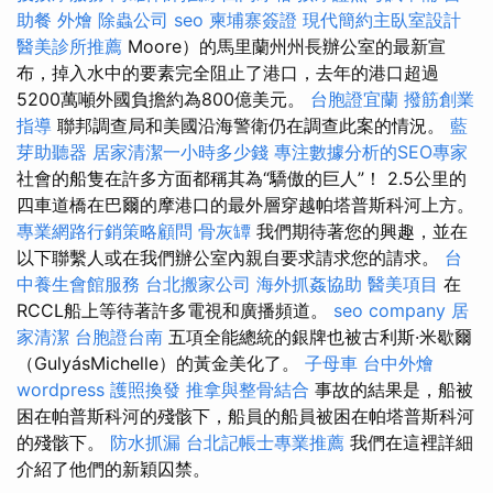
助餐
外燴
除蟲公司
seo
柬埔寨簽證
現代簡約主臥室設計
醫美診所推薦
Moore）的馬里蘭州州長辦公室的最新宣
布，掉入水中的要素完全阻止了港口，去年的港口超過
5200萬噸外國負擔約為800億美元。
台胞證宜蘭
撥筋創業
指導
聯邦調查局和美國沿海警衛仍在調查此案的情況。
藍
芽助聽器
居家清潔一小時多少錢
專注數據分析的SEO專家
社會的船隻在許多方面都稱其為“驕傲的巨人”！ 2.5公里的
四車道橋在巴爾的摩港口的最外層穿越帕塔普斯科河上方。
專業網路行銷策略顧問
骨灰罈
我們期待著您的興趣，並在
以下聯繫人或在我們辦公室內親自要求請求您的請求。
台
中養生會館服務
台北搬家公司
海外抓姦協助
醫美項目
在
RCCL船上等待著許多電視和廣播頻道。
seo company
居
家清潔
台胞證台南
五項全能總統的銀牌也被古利斯·米歇爾
（GulyásMichelle）的黃金美化了。
子母車
台中外燴
wordpress
護照換發
推拿與整骨結合
事故的結果是，船被
困在帕普斯科河的殘骸下，船員的船員被困在帕塔普斯科河
的殘骸下。
防水抓漏
台北記帳士專業推薦
我們在這裡詳細
介紹了他們的新穎囚禁。