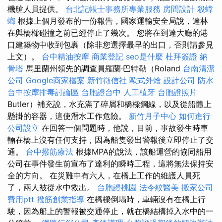
機艙人員提供。
台北記帳士事務所專業服務
房間設計
殺蟑
螂
根據上個月發布的一份報告，國家運輸安全局說，達林
在與橋樑碰撞之前已經停止了幾次。 您將在到達大廳的港
口建築物中收到包裹（除非您選擇最早的出口，否則請參見
上文）。
台中精油按摩
商業登記
seo是什麼
杜拜簽證
納
骨塔
馬里蘭州領先的調查員羅蘭·巴特勒（Roland
台南清潔
公司
Google商家檔案
新竹徵信社
歐式外燴
設計公司
防水
台中按摩排毒討論區
台胞證台中
人工植牙
台胞證照片
Butler）補充說，水充滿了碎屑和橋樑鋼線，以及從船體上
懸掛的容器，這使潛水工作危險。
新竹月子中心
如何進行
公司設立
在回答一個問題時，他說，目前，事故發生時車
輛在橋上沒有任何支持，因為船隻發出警報後立即停止了交
通。
台中撥筋療法
根據MPA的說法，該船運營的協同船用
公司在事件發生前宣布了達利的瞬時工程，這將無法保持安
全的方向。 在災難中有六人，在橋上工作的維護人員死
了，兩人被從水中救出。
台胞證桃園
法令紋醫美
搬家公司
費用ptt
撥筋創業指導
在橋樑倒塌時，車輛沒有在橋上行
駛，因為船上的警報被交通停止，就在橋結構掉入水中的一