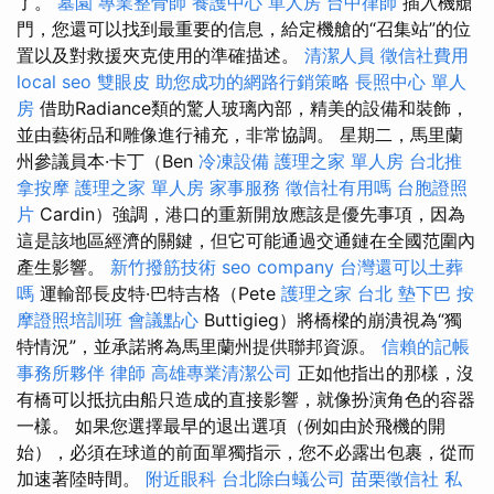
了。
墓園
專業整骨師
養護中心 單人房
台中律師
插入機艙
門，您還可以找到最重要的信息，給定機艙的“召集站”的位
置以及對救援夾克使用的準確描述。
清潔人員
徵信社費用
local seo
雙眼皮
助您成功的網路行銷策略
長照中心 單人
房
借助Radiance類的驚人玻璃內部，精美的設備和裝飾，
並由藝術品和雕像進行補充，非常協調。 星期二，馬里蘭
州參議員本·卡丁（Ben
冷凍設備
護理之家 單人房
台北推
拿按摩
護理之家 單人房
家事服務
徵信社有用嗎
台胞證照
片
Cardin）強調，港口的重新開放應該是優先事項，因為
這是該地區經濟的關鍵，但它可能通過交通鏈在全國范圍內
產生影響。
新竹撥筋技術
seo company
台灣還可以土葬
嗎
運輸部長皮特·巴特吉格（Pete
護理之家 台北
墊下巴
按
摩證照培訓班
會議點心
Buttigieg）將橋樑的崩潰視為“獨
特情況”，並承諾將為馬里蘭州提供聯邦資源。
信賴的記帳
事務所夥伴
律師
高雄專業清潔公司
正如他指出的那樣，沒
有橋可以抵抗由船​​只造成的直接影響，就像扮演角色的容器
一樣。 如果您選擇最早的退出選項（例如由於飛機的開
始），必須在球道的前面單獨指示，您不必露出包裹，從而
加速著陸時間。
附近眼科
台北除白蟻公司
苗栗徵信社
私