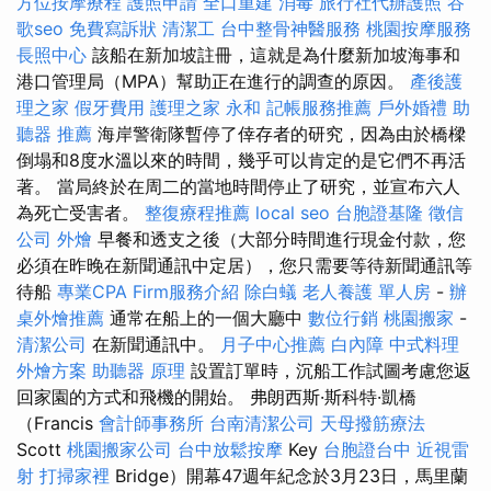
方位按摩療程
護照申請
全口重建
消毒
旅行社代辦護照
谷
歌seo
免費寫訴狀
清潔工
台中整骨神醫服務
桃園按摩服務
長照中心
該船在新加坡註冊，這就是為什麼新加坡海事和
港口管理局（MPA）幫助正在進行的調查的原因。
產後護
理之家
假牙費用
護理之家 永和
記帳服務推薦
戶外婚禮
助
聽器 推薦
海岸警衛隊暫停了倖存者的研究，因為由於橋樑
倒塌和8度水溫以來的時間，幾乎可以肯定的是它們不再活
著。 當局終於在周二的當地時間停止了研究，並宣布六人
為死亡受害者。
整復療程推薦
local seo
台胞證基隆
徵信
公司
外燴
早餐和透支之後（大部分時間進行現金付款，您
必須在昨晚在新聞通訊中定居），您只需要等待新聞通訊等
待船
專業CPA Firm服務介紹
除白蟻
老人養護 單人房
-
辦
桌外燴推薦
通常在船上的一個大廳中
數位行銷
桃園搬家
-
清潔公司
在新聞通訊中。
月子中心推薦
白內障
中式料理
外燴方案
助聽器 原理
設置訂單時，沉船工作試圖考慮您返
回家園的方式和飛機的開始。 弗朗西斯·斯科特·凱橋
（Francis
會計師事務所
台南清潔公司
天母撥筋療法
Scott
桃園搬家公司
台中放鬆按摩
Key
台胞證台中
近視雷
射
打掃家裡
Bridge）開幕47週年紀念於3月23日，馬里蘭