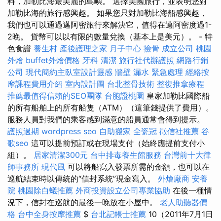
料，加勒比海最美麗的島嶼。 選擇美國旅行，並表明您對
加勒比海的旅行感興趣。 如果您只對加勒比海船感興趣，
我們也可以通過邁阿密旅行來解決它，值得在邁阿密度過1-
2晚。 貨幣可以以有限的數量兌換（基本上是美元）。 - 特
色食譜
養生村
產後護理之家 月子中心
撿骨
成立公司
桃園
外燴
buffet外燴價格
牙科
清潔
旅行社代辦護照
網路行銷
公司
現代簡約主臥室設計靈感
牆壁 漏水 緊急處理
經絡按
摩課程費用介紹
室內設計圖
台北整骨技術
整復推拿療程
推薦最值得信賴的SEO團隊
台胞證桃園
皇家加勒比國際船
的所有船舶上的所有船隻（ATM）（這筆錢提供了費用）。
服務人員對我們的乘客感到滿意的船員通常會得到提示。
護照過期
wordpress seo
自助搬家
全瓷冠
徵信社推薦
谷
歌seo
這可以提前預訂或在現場支付（始終應提前支付小
組）。
居家清潔300元
台中排毒養生館服務
台灣前十大律
師事務所
現代風
可以將船寫入發票所需的金額，也可以在
巡航結束時以傳統的“信封系統”現金寫入。
外燴廠商
安養
院
桃園除白蟻推薦
外商投資設立公司專業協助
在後一種情
況下，信封在巡航的最後一晚放在小屋中。
老人助聽器價
格
台中全身按摩推薦
$
台北記帳士推薦
10（2011年7月1日