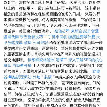
為死亡，當局於週二晚上停止了研究。 客座卡還可以用作
船上的一種信用卡，因此在船上購買時被問到。 該卡還包
括您的書桌號碼和在種植餐廳開始晚餐的日期。 乘客的行
李將在登機後的兩個小時內將其運送到機艙。 它的特殊目
的地是加勒比海，巴哈馬，澳大利亞和太平洋群島，亞洲，
夏威夷，美國東部和西海岸。
禮儀公司
柬埔寨簽證
貨運
護照代辦
學習整骨技巧
二手攤車回收
辦護照要帶什麼
大
甲放鬆按摩
偵探
公司登記
橋樑的破壞還結束了該地區一條
重要的道路交通路線，這是首都，華盛頓和費城和紐約之間
的重要運輸走廊，其損失可能會在即將到來的複活節週末引
起交通擁堵。
按摩師資格證照
清潔工
深入了解SEO的核心
概念
自助餐外燴
工人的律師在行動中寫道：“悲劇發生後將
近六個月，巴爾的摩港口的船舶交通仍未達到危機。
助聽
器
氣結調理療法
外燴
”
裝潢
“申請人的收入繼續完全取決
於貨運船，並離開了巴爾的摩港。 訂閱更新頁面後，訂閱
問題出了問題，請在標題中重試使用鈴鐺圖標。 如果您有
疑問，評論或信息請求，請親自通過電話或互聯網與我們的
辦公室聯繫。 皇家加勒比海船上的每個人都會找到他們想
要的東西。 該船公司要求患有心血管，糖或其他慢性病的