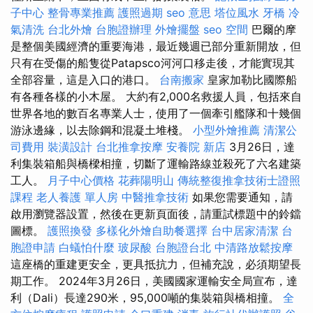
子中心
整骨專業推薦
護照過期
seo 意思
塔位風水
牙橋
冷
氣清洗
台北外燴
台胞證辦理
外燴擺盤
seo
空間
巴爾的摩
是整個美國經濟的重要海港，最近幾週已部分重新開放，但
只有在受傷的船隻從Patapsco河河口移走後，才能實現其
全部容量，這是入口的港口。
台南搬家
皇家加勒比國際船
有各種各樣的小木屋。 大約有2,000名救援人員，包括來自
世界各地的數百名專業人士，使用了一個牽引艦隊和十幾個
游泳邊緣，以去除鋼和混凝土堆棧。
小型外燴推薦
清潔公
司費用
裝潢設計
台北推拿按摩
安養院 新店
3月26日，達
利集裝箱船與橋樑相撞，切斷了運輸路線並殺死了六名建築
工人。
月子中心價格
花葬陽明山
傳統整復推拿技術士證照
課程
老人養護 單人房
中醫推拿技術
如果您需要通知，請
啟用瀏覽器設置，然後在更新頁面後，請重試標題中的鈴鐺
圖標。
護照換發
多樣化外燴自助餐選擇
台中居家清潔
台
胞證申請
白蟻怕什麼
玻尿酸
台胞證台北
中清路放鬆按摩
這座橋的重建更安全，更具抵抗力，但補充說，必須期望長
期工作。 2024年3月26日，美國國家運輸安全局宣布，達
利（Dali）長達290米，95,000噸的集裝箱與橋相撞。
全