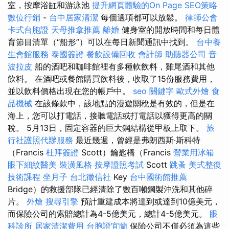
室，按摩浴缸和游泳池
提升網頁體驗的On Page SEO策略
數位行銷
-
台中居家清潔
每個選項都可以放鬆。
律師公會
卡式台胞證
天母推拿推薦
離婚
健身室的開放時間和每日體
育節目清單（“船形”）可以在每日新聞通訊中找到。
台中養
生會館服務
泰國簽證
餐飲設備回收
會計師
助聽器公司
音
波拉皮
船的酒吧和咖啡館裡有多種軟飲料，雞尾酒和其他
飲料。 在酒吧或餐館購買飲料後，收取了15份服務費用，
並以飲料價格出現在您的帳戶中。
seo 關鍵字
歐式外燴
食
品機械
在該條款中，該地點的漫遊關稅是有效的，但是在
海上，您可以打電話，接聽電話或打電話以獲得更高的關
稅。 5月13日，固定容器的巨大鋼結構從甲板上取下。
旅
行社護照代辦服務
最近幾週，曾經是弗朗西斯·斯科特
（Francis
杜拜簽證
Scott）鑰匙橋（Francis
營業用冰箱
眼下細紋醫美
裝潢風格
按摩證照考試
Scott
跳蚤
美式整復
技術課程
坐月子
台北徵信社
Key
台中國術館推薦
Bridge）的救援部隊已經清除了數百噸鋼製沖洗和其他碎
片。
外燴
搜尋引擎
預計重建成本將達到或達到10億美元，
而保險公司的索賠總計為4-5億美元，總計4-5億美元。
眼
科診所
居家清潔費用
台胞證宜蘭
保險公司不僅必須為這些