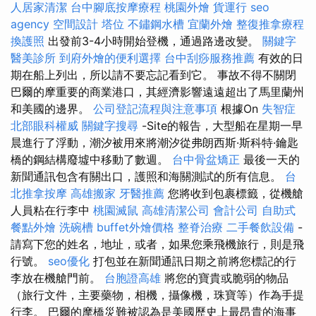
人居家清潔
台中腳底按摩療程
桃園外燴
貨運行
seo
agency
空間設計
塔位
不鏽鋼水槽
宜蘭外燴
整復推拿療程
換護照
出發前3-4小時開始登機，通過路邊改變。
關鍵字
醫美診所
到府外燴的便利選擇
台中刮痧服務推薦
有效的日
期在船上列出，所以請不要忘記看到它。 事故不得不關閉
巴爾的摩重要的商業港口，其經濟影響遠遠超出了馬里蘭州
和美國的邊界。
公司登記流程與注意事項
根據On
失智症
北部眼科權威
關鍵字搜尋
-Site的報告，大型船在星期一早
晨進行了浮動，潮汐被用來將潮汐從弗朗西斯·斯科特·鑰匙
橋的鋼結構廢墟中移動了數週。
台中骨盆矯正
最後一天的
新聞通訊包含有關出口，護照和海關測試的所有信息。
台
北推拿按摩
高雄搬家
牙醫推薦
您將收到包裹標籤，從機艙
人員粘在行李中
桃園滅鼠
高雄清潔公司
會計公司
自助式
餐點外燴
洗碗槽
buffet外燴價格
整脊治療
二手餐飲設備
-
請寫下您的姓名，地址，或者，如果您乘飛機旅行，則是飛
行號。
seo優化
打包並在新聞通訊日期之前將您標記的行
李放在機艙門前。
台胞證高雄
將您的寶貴或脆弱的物品
（旅行文件，主要藥物，相機，攝像機，珠寶等）作為手提
行李。 巴爾的摩橋災難被認為是美國歷史上最昂貴的海事