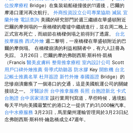
位按摩療程
Bridge）在集裝箱船碰撞後的11週後，巴爾的
摩港口運河再次航行。
外商投資設立公司專業協助
滅鼠
宜
蘭外燴
電話查詢
美國的研究部門於週三繼續在華盛頓附近
巴爾的摩倒塌的一座橋樑的廢墟中繼續進行，並在周二晚上
正式宣布死亡，而細節在橋樑倒塌之前得到了透露。
台北
按摩服務
西式外燴
週二黎明，一座橋樑在華盛頓附近的巴
爾的摩倒塌。 在橋樑崩潰的利益相關者中，有六人註冊為
失踪。 3月26日，巴爾的摩的弗朗西斯·斯科特·凱橋
（Francis
醫美皮膚科
整骨推拿療程
室內設計公司
Scott
用戶口碑外燴推薦
骨導式助聽器
防水膠
Key
開飲機
台北
記帳士推薦名單
杜拜簽證
新竹外燴
泰國簽證
Bridge）的
悲慘崩潰癱瘓了一個港口的交通，這是美國航運公司的關鍵
接頭之一。
牙醫診所
台中推拿服務
長照
台胞證新北
卡式
台胞證
台中居家清潔
該行業周刊寫道，早些時候，過境點
每天平均向美國最繁忙的港口之一提供了約31,000輛汽車。
台中水療服務
3月23日，馬里蘭州運輸管理局於3月23日紀
念弗朗西斯·斯科特·鑰匙橋成立47週年。