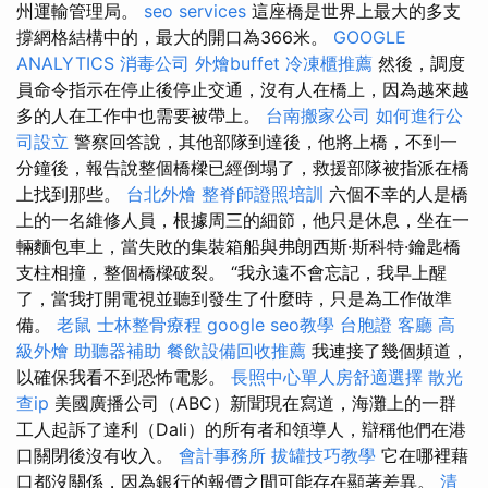
州運輸管理局。
seo services
這座橋是世界上最大的多支
撐網格結構中的，最大的開口為366米。
GOOGLE
ANALYTICS
消毒公司
外燴buffet
冷凍櫃推薦
然後，調度
員命令指示在停止後停止交通，沒有人在橋上，因為越來越
多的人在工作中也需要被帶上。
台南搬家公司
如何進行公
司設立
警察回答說，其他部隊到達後，他將上橋，不到一
分鐘後，報告說整個橋樑已經倒塌了，救援部隊被指派在橋
上找到那些。
台北外燴
整脊師證照培訓
六個不幸的人是橋
上的一名維修人員，根據周三的細節，他只是休息，坐在一
輛麵包車上，當失敗的集裝箱船與弗朗西斯·斯科特·鑰匙橋
支柱相撞，整個橋樑破裂。 “我永遠不會忘記，我早上醒
了，當我打開電視並聽到發生了什麼時，只是為工作做準
備。
老鼠
士林整骨療程
google seo教學
台胞證
客廳
高
級外燴
助聽器補助
餐飲設備回收推薦
我連接了幾個頻道，
以確保我看不到恐怖電影。
長照中心單人房舒適選擇
散光
查ip
美國廣播公司（ABC）新聞現在寫道，海灘上的一群
工人起訴了達利（Dali）的所有者和領導人，辯稱他們在港
口關閉後沒有收入。
會計事務所
拔罐技巧教學
它在哪裡藉
口都沒關係，因為銀行的報價之間可能存在顯著差異。
清