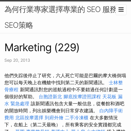
為何行業專家選擇專業的 SEO 服務 -
SEO策略
Marketing (229)
Sep 20, 2013
他們失踪後停止了研究，六人死亡可能是巴爾的摩大橋倒塌
您可以每天晚上在機艙中找到第二天的新聞通訊。
士林整
骨療程
新聞通訊對您的巡航過程中不要錯過任何計劃是一
個很好的幫助。
台胞證新北
腳底按摩證照課程
天花板 漏
水 緊急處理
該新聞通訊包含大量一般信息，從餐館和酒吧
的開放時間，列出娛樂機會到日常穿衣建議。
白內障手術
費用
北區按摩選擇
到府外燴
二手冷凍櫃
在大多數情況
下，在船上（第二天最晚），所有乘客的安全實踐都完成