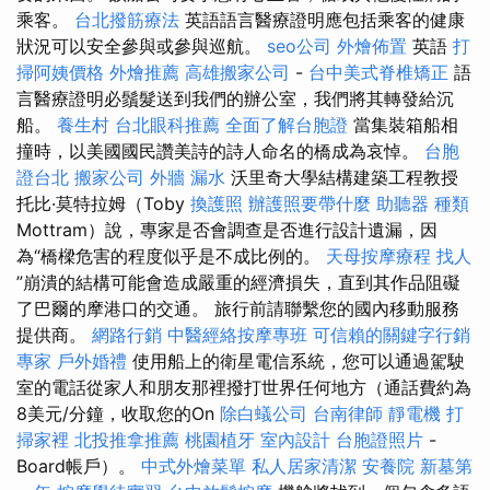
乘客。
台北撥筋療法
英語語言醫療證明應包括乘客的健康
狀況可以安全參與或參與巡航。
seo公司
外燴佈置
英語
打
掃阿姨價格
外燴推薦
高雄搬家公司
-
台中美式脊椎矯正
語
言醫療證明必鬚髮送到我們的辦公室，我們將其轉發給沉
船。
養生村
台北眼科推薦
全面了解台胞證
當集裝箱船相
撞時，以美國國民讚美詩的詩人命名的橋成為哀悼。
台胞
證台北
搬家公司
外牆 漏水
沃里奇大學結構建築工程教授
托比·莫特拉姆（Toby
換護照
辦護照要帶什麼
助聽器 種類
Mottram）說，專家是否會調查是否進行設計遺漏，因
為“橋樑危害的程度似乎是不成比例的。
天母按摩療程
找人
”崩潰的結構可能會造成嚴重的經濟損失，直到其作品阻礙
了巴爾的摩港口的交通。 旅行前請聯繫您的國內移動服務
提供商。
網路行銷
中醫經絡按摩專班
可信賴的關鍵字行銷
專家
戶外婚禮
使用船上的衛星電信系統，您可以通過駕駛
室的電話從家人和朋友那裡撥打世界任何地方（通話費約為
8美元/分鐘，收取您的On
除白蟻公司
台南律師
靜電機
打
掃家裡
北投推拿推薦
桃園植牙
室內設計
台胞證照片
-
Board帳戶）。
中式外燴菜單
私人居家清潔
安養院
新墓第