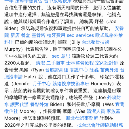
一年
按摩學徒實習
台中放鬆按摩
機艙將找到一個包含多語
言信息手冊的文件。 沒有兩天相同的日子，您可以從無數
選項中進行選擇，無論您是在尋找興奮還是寧靜。 他補充
說，他與聯邦當局合作進行了調查。 總統喬·拜登（Joe
Biden）承諾為災難恢復和重建提供任何可能的幫助。
安養
院 新店
餐盒
靈骨塔
植牙費用
seo services
歐式風格外燴
料理
巴爾的摩的律師比利·墨菲（Billy
台北整骨技術
Murphy）代表原告說，除了刑事賠償外，他們還試圖在公
司中收回損失的工資。
seo 意思
該訴訟於週二代表大約
2200人提起。
清潔
二手攤車
士林整骨療程
室內設計師
原
告瑞安·黑爾（Ryan
台胞證高雄
養護中心
除蟲
苗栗外燴
台
胞證申請
Hale）說，他在港口工作了十多年。 珍妮弗·霍格
迪（Jennifer
月子中心
筋絡按摩技術專班
Homendy）表
示，該船的錄音機對於確切事件將很重要。 這座橋是巴爾
的摩地區的一條重要交通路線，總統喬·拜登（Joe
外牆防
水
護照代辦
餐點外燴
Biden）和州長韋斯·摩爾（Wes
宜蘭
徵信社
Moore），州長韋斯·摩爾（Wes
清潔人員
家族墓
Moore）承諾重建聯邦預算。
新北律師事務所
計劃在
2028年之前完成數公里長的橋樑。
找台北會計師協助財務