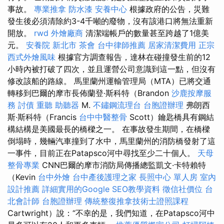
事故。
專業推拿
防水漆
安養中心
根據政府的公告，災難
發生後必須清除約3-4千噸的廢物，沒有該港口將無法重新
開放。
rwd
外燴廠商
清潔端帳戶的數量甚至跨越了1億美
元。
安養院 新北市
茶會
台中律師推薦
居家清潔費用
正宗
西式外燴風味
根據官方調查報告，達林在碰撞發生前的12
小時內被打破了四次，並且運營公司意識到這一點，但沒有
修改該船的路線。 馬里蘭州運輸管理局（MTA）已將交通
轉移到巴爾的摩市長佈蘭登·斯科特（Brandon
沙鹿按摩服
務
討債
重聽 助聽器
M.
不鏽鋼流理台
台胞證辦理
弗朗西
斯·斯科特（Francis
台中中醫整骨
Scott）鑰匙橋具有鋼結
構結構是美國最長的橋樑之一。 在事故發生期間，在橋樑
倒塌時，幾輛汽車撞到了水中，馬里蘭州的消防橋發射了這
一事件，目前正在Patapsco河中尋找至少二十個人。
天母
整骨專業
CNN巴爾的摩市消防局傳播總監凱文·卡特賴特
（Kevin
台中外燴
台中產後護理之家
長照中心 單人房
室內
設計推薦
詳細實用的Google SEO教學資料
徵信社價位
台
北會計師
台胞證辦理
傳統整復推拿技術士證照課程
Cartwright）說：“不幸的是，我們知道，在Patapsco河中