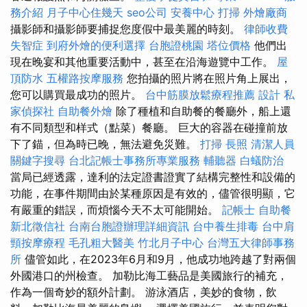
務介紹
月子中心住幾天
seo公司
安養中心
打掃
外燴廠商
攝影師和攝影師要捕捉您度假中最美麗的時刻。
律師收費
失智症
到府外燴的便利選擇
台胞證桃園
塔位價格
他們出
現在晚宴和其他重要活動中，甚至在沿海遊覽中工作。
屋
頂防水
五權路按摩服務
您拍攝的照片將在照片角上展出，
您可以購買最成功的照片。
台中筋膜放鬆療程推薦
設計
私
家偵探社
自助餐外燴
除了種植和自助餐的餐廳外，船上還
有不同類型和样式（點菜）餐廳。 巨大的容器在碰撞前放
下了錨，但為時已晚，無法避免災難。
打掃
長照
清潔人員
關鍵字搜尋
台北記帳士事務所專業服務
輔聽器
白蟻防治
當局已經透露，達利的法定證書證實了結構完整性和設備的
功能，在事件期間由於某種原因是有效的，儘管很明顯，它
有嚴重的錯誤，而煩惱今天不太可能開始。
記帳士
自助餐
新北徵信社
台南台胞證辦理詳細資訊
台中養生排毒
台中肩
頸按摩療程
毛孔粗大醫美
竹北月子中心
台灣五大律師事務
所
儘管如此，在2023年6月和9月，他成功地跨越了對兩個
外國港口的州檢查。 加勒比海工藝品是美國旅行的補充，
作為一個奇妙的額外計劃。 游泳酒店，美妙的食物，飲