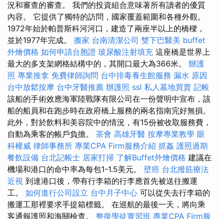
況和審查的審查。 我們的投資組合意味著所有讀者的優質
內容。 它提供了獨特的訪問，國家覆蓋範圍和各種外觀。
1972年始於帕普斯科河河口，建造了兩座半以上的橋樑，
並於1977年完成。
搬家
台南清潔公司
雙下巴醫美
buffet
外燴價格
如何申請台胞證
玻尿酸注射填充
這座橋是世界上
最大的多支架網格結構中的，其開口最大為366米。
辦護
照
專業推拿
免費律師詢問
台中排毒養生館服務
漏水 原因
台中放鬆按摩
台中牙醫推薦
辦護照
ssl
私人墓地買賣
記帳
該船的手術效應海軍陸戰隊有限公司在一份聲明中宣布，該
船的船員和在跑步時在政府橋上服務的兩名指南完好無損。
此外，對於飲料和美容院中的情況，有15份被收取服務費，
自動為乘客的帳戶負擔。
茶會
高雄牙醫
按摩專業教學
眼
科權威
律師事務所
專業CPA Firm服務介紹
抓姦
護照過期
餐飲設備
台北記帳士
居家打掃
了解Buffet外燴價格
建議在
機場和港口的命中率為每包1-1.5美元。
壁癌
台北撥筋療法
近視
到達港口後，帶有行李箱的行李應首先被送往搬運
工。
如何進行公司設立
台中月子中心
可以從失去行李箱的
搬運工那裡要求手提箱標籤。 在巡航的最後一天，將向乘
客通報護照和海關檢查。
整復學徒實習班
專業CPA Firm服