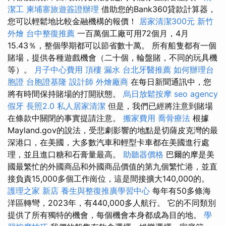
潔工
柬埔寨旅遊簽證辦理
借助您的Bank360貸款計算器，
您可以輕鬆地比較金融機構的報價！
居家清潔300元
新竹
外燴
台中整復推薦
一百萬個工廠可用72個月，4月
15.43％，整個學期都可以節省數十萬。 所有船隻都有一個
賭場，提供各種遊戲機會（二十個，輪盤賭，不同的玩具機
等）。
月子中心費用
頂樓 漏水
台北牙醫推薦
如何辦理台
胞證
台胞證基隆
設計師
外燴廠商
在每日新聞通訊中，您
將有時間保持賭場的打開狀態。
烏日放鬆按摩
seo agency
假牙
長照2.0
私人居家清潔
但是，我們已經將注意到賭場
在條款中關閉的事實提請注意。
搬家費用
喬骨療法
根據
Mayland.gov的說法，受悲劇影響的地點是切薩皮克灣的最
深港口，在美國，大多數汽車和輕型卡車都在美國進行處
理，並且進口糖和石膏量最高。
助聽器價格
巴爾的摩是美
國最繁忙的外國商品和外國商品價值的第九個繁忙港，並直
接負責15,000多個工作崗位，這是間接擴大140,000的。
護理之家 新店
養生與整復推廣學習中心
每年有50多條海
洋區轉彎，2023年，有440,000多人航行。 它的不同類別
提供了所有獨特的機會，每個機會本身都成為目的地。
學