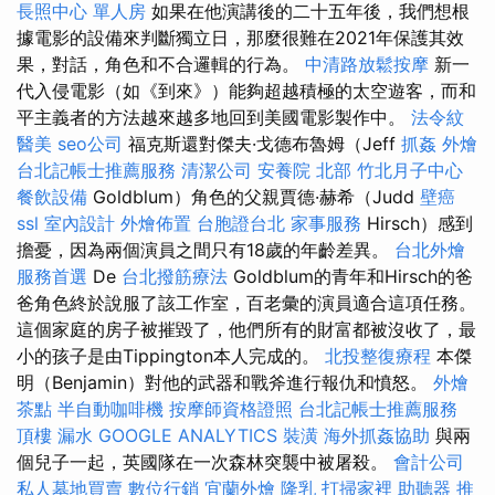
長照中心 單人房
如果在他演講後的二十五年後，我們想根
據電影的設備來判斷獨立日，那麼很難在2021年保護其效
果，對話，角色和不合邏輯的行為。
中清路放鬆按摩
新一
代入侵電影（如《到來》）能夠超越積極的太空遊客，而和
平主義者的方法越來越多地回到美國電影製作中。
法令紋
醫美
seo公司
福克斯還對傑夫·戈德布魯姆（Jeff
抓姦
外燴
台北記帳士推薦服務
清潔公司
安養院 北部
竹北月子中心
餐飲設備
Goldblum）角色的父親賈德·赫希（Judd
壁癌
ssl
室內設計
外燴佈置
台胞證台北
家事服務
Hirsch）感到
擔憂，因為兩個演員之間只有18歲的年齡差異。
台北外燴
服務首選
De
台北撥筋療法
Goldblum的青年和Hirsch的爸
爸角色終於說服了該工作室，百老彙的演員適合這項任務。
這個家庭的房子被摧毀了，他們所有的財富都被沒收了，最
小的孩子是由Tippington本人完成的。
北投整復療程
本傑
明（Benjamin）對他的武器和戰斧進行報仇和憤怒。
外燴
茶點
半自動咖啡機
按摩師資格證照
台北記帳士推薦服務
頂樓 漏水
GOOGLE ANALYTICS
裝潢
海外抓姦協助
與兩
個兒子一起，英國隊在一次森林突襲中被屠殺。
會計公司
私人墓地買賣
數位行銷
宜蘭外燴
隆乳
打掃家裡
助聽器 推