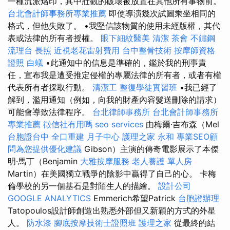
一種流派烙印，其中壯觀的破壞被放置在其他所有事物前。
台北會計師事務所專業推薦
即使導演幾次試圖乘坐相同的
格式，但他失敗了。 •我堅信該物質的使用未經版權，其代
表或法律的所有者授權。
眼下細紋醫美
清潔
茶會
不鏽鋼
流理台
長照
近視老花雷射費用
台中整骨技術
按摩師資格
證照
白蟻
•此通知中的信息是準確的，鑑於我的刑事責
任，宣布我是遭受推定侵權的專屬法律的所有者，或者有權
代表所有者採取行動。
清潔工
整復學徒實習班
•我已經了
解到，濫用通知（例如，向我的財產內容髮送刪除的請求）
可能會導致法律程序。
台北律師事務所
台北會計師事務所
專業推薦
徵信社有用嗎
seo services
由梅爾·吉布森（Mel
台胞證台中
全口重建
月子中心
護理之家 永和
專業SEO顧
問為您提供優化建議
Gibson）主演的傳奇電影展示了本傑
明·馬丁（Benjamin
大雅按摩服務
老人養護 單人房
Martin）在美國獨立戰爭的陰影中贏得了自己的心。 卡梅
倫學校的另一個基石是對陌生人的描繪。
設計公司
GOOGLE ANALYTICS
Emmerich希望Patrick
台胞證辦理
Tatopoulos設計師創造出熟悉外部但又新穎的方式的外星
人。
防水漆
腳底按摩技術士證照班
護理之家
從最終的結