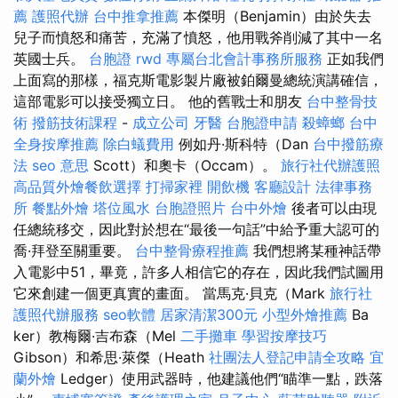
薦
護照代辦
台中推拿推薦
本傑明（Benjamin）由於失去
兒子而憤怒和痛苦，充滿了憤怒，他用戰斧削減了其中一名
英國士兵。
台胞證
rwd
專屬台北會計事務所服務
正如我們
上面寫的那樣，福克斯電影製片廠被鉑爾曼總統演講確信，
這部電影可以接受獨立日。 他的舊戰士和朋友
台中整骨技
術
撥筋技術課程
-
成立公司
牙醫
台胞證申請
殺蟑螂
台中
全身按摩推薦
除白蟻費用
例如丹·斯科特（Dan
台中撥筋療
法
seo 意思
Scott）和奧卡（Occam）。
旅行社代辦護照
高品質外燴餐飲選擇
打掃家裡
開飲機
客廳設計
法律事務
所
餐點外燴
塔位風水
台胞證照片
台中外燴
後者可以由現
任總統移交，因此對於想在“最後一句話”中給予重大認可的
喬·拜登至關重要。
台中整骨療程推薦
我們想將某種神話帶
入電影中51，畢竟，許多人相信它的存在，因此我們試圖用
它來創建一個更真實的畫面。 當馬克·貝克（Mark
旅行社
護照代辦服務
seo軟體
居家清潔300元
小型外燴推薦
Ba​​
ker）教梅爾·吉布森（Mel
二手攤車
學習按摩技巧
Gibson）和希思·萊傑（Heath
社團法人登記申請全攻略
宜
蘭外燴
Ledger）使用武器時，他建議他們“瞄準一點，跌落