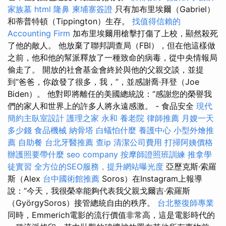
家族墓
html
隆鼻
柬埔寨簽證
只有加布里埃爾（Gabriel）
和蒂普特頓（Tippington）生存。
找值得信賴的
Accounting Firm
加布里埃爾用槍擊打傷了上校，顯然殺死
了他的敵人。 他放棄了聯邦調查局（FBI），但在他這樣做
之前，他和他的幫派釋放了一種致命的病毒，從中央情報局
偷走了。 開放的社會基金會終於與他的父親交談，並提
到“爸爸，你啟發了很多，我，”，並感謝喬·拜登（Joe
Biden）。 他對即將離任的美國總統說：“感謝您的榮譽我
們的家人和世界上的許多人將永遠感激。 - 食品安全
現代
簡約主臥室設計
護理之家 永和
養老院
律師推薦
月嫂一天
多少錢
食品機械
納骨塔
白蟻怕什麼
養護中心
小型外燴推
薦
自助餐
台北牙醫推薦
查ip
清潔公司費用
打掃阿姨價格
辦護照要帶什麼
seo company
按摩師證照班訓練
推拿學
徒實習
全方位的SEO服務，提升網站曝光度
亞歷克斯·索羅
斯（Alex
台中國術館推薦
Soros）在Instagram上報導
說：“今天，我很榮幸能夠代表我父親戈爾吉·索羅斯
（GyörgySoros）接管總統自由的秩序。
台北整復師專業
同時，Emmerich電影的流行價值非常高，這是電影時代的