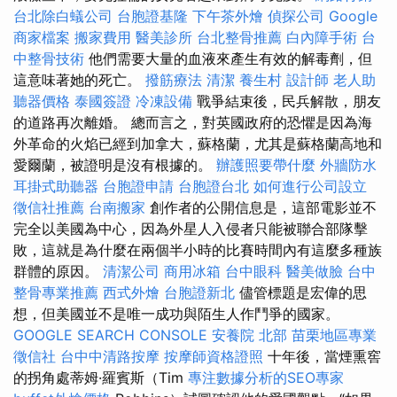
台北除白蟻公司
台胞證基隆
下午茶外燴
偵探公司
Google
商家檔案
搬家費用
醫美診所
台北整骨推薦
白內障手術
台
中整骨技術
他們需要大量的血液來產生有效的解毒劑，但
這意味著她的死亡。
撥筋療法
清潔
養生村
設計師
老人助
聽器價格
泰國簽證
冷凍設備
戰爭結束後，民兵解散，朋友
的道路再次離婚。 總而言之，對英國政府的恐懼是因為海
外革命的火焰已經到加拿大，蘇格蘭，尤其是蘇格蘭高地和
愛爾蘭，被證明是沒有根據的。
辦護照要帶什麼
外牆防水
耳掛式助聽器
台胞證申請
台胞證台北
如何進行公司設立
徵信社推薦
台南搬家
創作者的公開信息是，這部電影並不
完全以美國為中心，因為外星人入侵者只能被聯合部隊擊
敗，這就是為什麼在兩個半小時的比賽時間內有這麼多種族
群體的原因。
清潔公司
商用冰箱
台中眼科
醫美做臉
台中
整骨專業推薦
西式外燴
台胞證新北
儘管標題是宏偉的思
想，但美國並不是唯一成功與陌生人作鬥爭的國家。
GOOGLE SEARCH CONSOLE
安養院 北部
苗栗地區專業
徵信社
台中中清路按摩
按摩師資格證照
十年後，當煙熏窖
的拐角處蒂姆·羅賓斯（Tim
專注數據分析的SEO專家