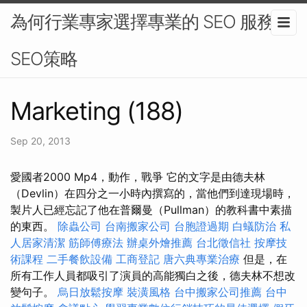
為何行業專家選擇專業的 SEO 服務 -
SEO策略
Marketing (188)
Sep 20, 2013
愛國者2000 Mp4，動作，戰爭 它的文字是由德夫林
（Devlin）在四分之一小時內撰寫的，當他們到達現場時，
製片人已經忘記了他在普爾曼（Pullman）的教科書中素描
的東西。
除蟲公司
台南搬家公司
台胞證過期
白蟻防治
私
人居家清潔
筋師傅療法
辦桌外燴推薦
台北徵信社
按摩技
術課程
二手餐飲設備
工商登記
唐六典專業治療
但是，在
所有工作人員都吸引了演員的高能獨白之後，德夫林不想改
變句子。
烏日放鬆按摩
裝潢風格
台中搬家公司推薦
台中