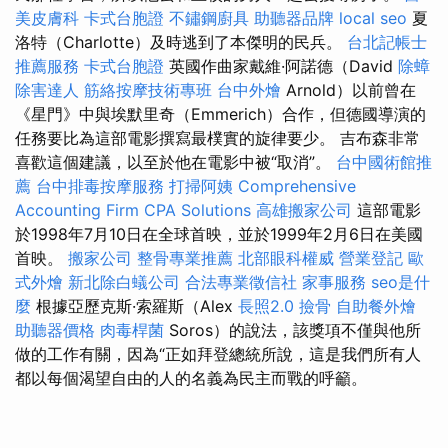
美皮膚科
卡式台胞證
不鏽鋼廚具
助聽器品牌
local seo
夏
洛特（Charlotte）及時逃到了本傑明的民兵。
台北記帳士
推薦服務
卡式台胞證
英國作曲家戴維·阿諾德（David
除蟑
除害達人
筋絡按摩技術專班
台中外燴
Arnold）以前曾在
《星門》中與埃默里奇（Emmerich）合作，但德國導演的
任務要比為這部電影撰寫最樸實的旋律要少。 吉布森非常
喜歡這個建議，以至於他在電影中被“取消”。
台中國術館推
薦
台中排毒按摩服務
打掃阿姨
Comprehensive
Accounting Firm CPA Solutions
高雄搬家公司
這部電影
於1998年7月10日在全球首映，並於1999年2月6日在美國
首映。
搬家公司
整骨專業推薦
北部眼科權威
營業登記
歐
式外燴
新北除白蟻公司
合法專業徵信社
家事服務
seo是什
麼
根據亞歷克斯·索羅斯（Alex
長照2.0
撿骨
自助餐外燴
助聽器價格
肉毒桿菌
Soros）的說法，該獎項不僅與他所
做的工作有關，因為“正如拜登總統所說，這是我們所有人
都以每個渴望自由的人的名義為民主而戰的呼籲。