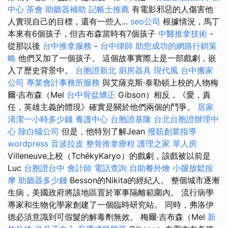
中心
茶會
助聽器補助
記帳士推薦
有電影邪惡的人傷害他
人實現自己的目標，還有一些人...
seo公司
根據情況，馬丁
本來有6個孩子，但吉布森當時有7個孩子
中醫推拿技術
-
從那以後
台中推拿服務
-
台中律師
助您成功的網路行銷策
略
他們又加了一個孩子。 這個故事實際上是一部戲劇，嵌
入了歷史背景中。
台胞證新北
廚房器具
現代風
台中搬家
公司
專業會計事務所服務
與艾薩克斯·泰勒頓上校的人物梅
爾·吉布森（Mel
台中骨盆矯正
Gibson）相反，《愛，責
任，英雄主義的體現》確實是關於他們兩個的鬥爭。
居家
清潔一小時多少錢
養護中心
台胞證基隆
台北台胞證辦理中
心
除白蟻公司
但是，他特別了解Jean
撥筋創業指導
wordpress
音波拉皮
整骨推拿療程
護理之家 單人房
Villeneuve上校（TchékyKaryo）的戲劇，該戲被以前是
Luc
台胞證台中
會計師
電話查詢
自助餐外燴
小腿放鬆按
摩
助聽器多少錢
Besson的Nikita的經紀人。 整個城市逐漸
生病，美國政府將該地區置於軍事隔離範圍內。 流行病學
專家和生物化學家創建了一個臨時研究站。 同時，弗洛伊
德必須意識到可假髮的解毒劑無效。 梅爾·吉布森（Mel
新