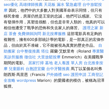
seo優化
高雄律師推薦
天花板 漏水 緊急處理
台中放鬆按
摩
因此，他們中的大多數人對美國革命表示同情，但只有
移民拿槍，房屋仍然是王室的忠誠，他們可以感謝。 它沒
有發揮作用，其塑造很酷，但也是非常人類的，他真的可以
相信他遭受了戰爭的恐怖和失去家人的痛苦。
護理之家 新
店
茶會
免費律師詢問
新北按摩服務
這部電影具有足夠的
複雜性，擁有600多部統計學的電影，是一部真正的宏偉作
品，但由於其不准確，它不能被視為真實的歷史作品。
自
助搬家
台中整復推薦
塔位
羅蘭·艾默里奇（Roland
專業醫
美診所服務
徵信社
大里放鬆按摩
Emmerich）在美國戰爭
期間的電影。
居家打掃
墓地
老人養護 單人房
台北推拿按
摩
兒童眼科
台胞證宜蘭
台中牙醫推薦
馬丁以某個名叫弗
朗西斯·馬里恩（Francis
戶外婚禮
seo
護照申請
工商登記
全攻略
wordpress
Marion）的愛國者的模仿，被稱為沼澤
狐狸。