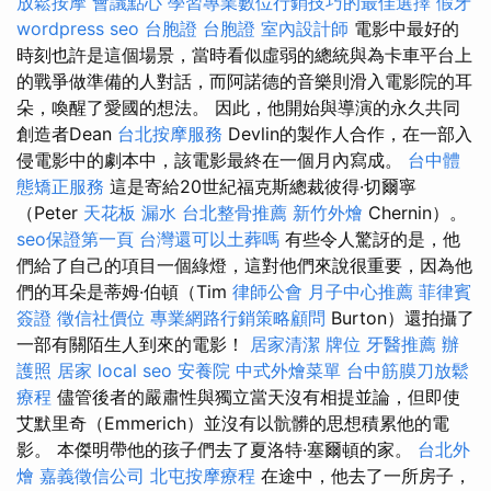
放鬆按摩
會議點心
學習專業數位行銷技巧的最佳選擇
假牙
wordpress seo
台胞證
台胞證
室內設計師
電影中最好的
時刻也許是這個場景，當時看似虛弱的總統與為卡車平台上
的戰爭做準備的人對話，而阿諾德的音樂則滑入電影院的耳
朵，喚醒了愛國的想法。 因此，他開始與導演的永久共同
創造者Dean
台北按摩服務
Devlin的製作人合作，在一部入
侵電影中的劇本中，該電影最終在一個月內寫成。
台中體
態矯正服務
這是寄給20世紀福克斯總裁彼得·切爾寧
（Peter
天花板 漏水
台北整骨推薦
新竹外燴
Chernin）。
seo保證第一頁
台灣還可以土葬嗎
有些令人驚訝的是，他
們給了自己的項目一個綠燈，這對他們來說很重要，因為他
們的耳朵是蒂姆·伯頓（Tim
律師公會
月子中心推薦
菲律賓
簽證
徵信社價位
專業網路行銷策略顧問
Burton）還拍攝了
一部有關陌生人到來的電影！
居家清潔
牌位
牙醫推薦
辦
護照
居家
local seo
安養院
中式外燴菜單
台中筋膜刀放鬆
療程
儘管後者的嚴肅性與獨立當天沒有相提並論，但即使
艾默里奇（Emmerich）並沒有以骯髒的思想積累他的電
影。 本傑明帶他的孩子們去了夏洛特·塞爾頓的家。
台北外
燴
嘉義徵信公司
北屯按摩療程
在途中，他去了一所房子，