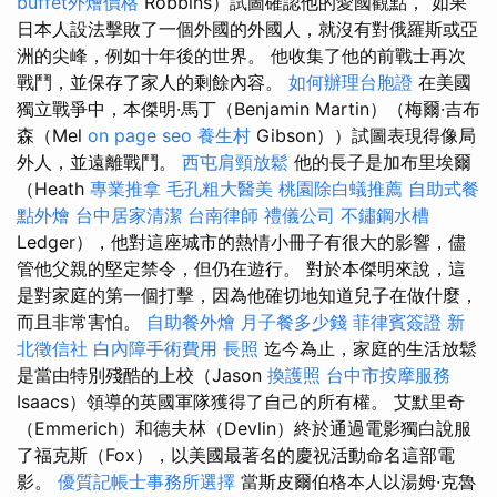
buffet外燴價格
Robbins）試圖確認他的愛國觀點，“如果
日本人設法擊敗了一個外國的外國人，就沒有對俄羅斯或亞
洲的尖峰，例如十年後的世界。 他收集了他的前戰士再次
戰鬥，並保存了家人的剩餘內容。
如何辦理台胞證
在美國
獨立戰爭中，本傑明·馬丁（Benjamin Martin）（梅爾·吉布
森（Mel
on page seo
養生村
Gibson））試圖表現得像局
外人，並遠離戰鬥。
西屯肩頸放鬆
他的長子是加布里埃爾
（Heath
專業推拿
毛孔粗大醫美
桃園除白蟻推薦
自助式餐
點外燴
台中居家清潔
台南律師
禮儀公司
不鏽鋼水槽
Ledger），他對這座城市的熱情小冊子有很大的影響，儘
管他父親的堅定禁令，但仍在遊行。 對於本傑明來說，這
是對家庭的第一個打擊，因為他確切地知道兒子在做什麼，
而且非常害怕。
自助餐外燴
月子餐多少錢
菲律賓簽證
新
北徵信社
白內障手術費用
長照
迄今為止，家庭的生活放鬆
是當由特別殘酷的上校（Jason
換護照
台中市按摩服務
Isaacs）領導的英國軍隊獲得了自己的所有權。 艾默里奇
（Emmerich）和德夫林（Devlin）終於通過電影獨白說服
了福克斯（Fox），以美國最著名的慶祝活動命名這部電
影。
優質記帳士事務所選擇
當斯皮爾伯格本人以湯姆·克魯