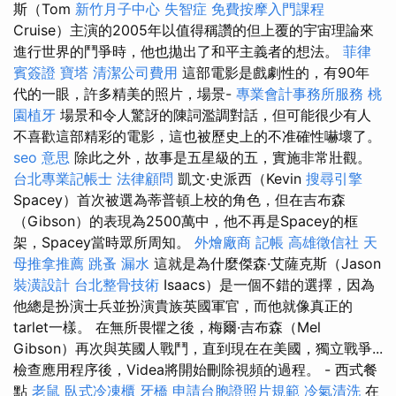
斯（Tom
新竹月子中心
失智症
免費按摩入門課程
Cruise）主演的2005年以值得稱讚的但上覆的宇宙理論來
進行世界的鬥爭時，他也拋出了和平主義者的想法。
菲律
賓簽證
寶塔
清潔公司費用
這部電影是戲劇性的，有90年
代的一眼，許多精美的照片，場景-
專業會計事務所服務
桃
園植牙
場景和令人驚訝的陳詞濫調對話，但可能很少有人
不喜歡這部精彩的電影，這也被歷史上的不准確性嚇壞了。
seo 意思
除此之外，故事是五星級的五，實施非常壯觀。
台北專業記帳士
法律顧問
凱文·史派西（Kevin
搜尋引擎
Spacey）首次被選為蒂普頓上校的角色，但在吉布森
（Gibson）的表現為2500萬中，他不再是Spacey的框
架，Spacey當時眾所周知。
外燴廠商
記帳
高雄徵信社
天
母推拿推薦
跳蚤
漏水
這就是為什麼傑森·艾薩克斯（Jason
裝潢設計
台北整骨技術
Isaacs）是一個不錯的選擇，因為
他總是扮演士兵並扮演貴族英國軍官，而他就像真正的
tarlet一樣。 在無所畏懼之後，梅爾·吉布森（Mel
Gibson）再次與英國人戰鬥，直到現在在美國，獨立戰爭...
檢查應用程序後，Videa將開始刪除視頻的過程。 - 西式餐
點
老鼠
臥式冷凍櫃
牙橋
申請台胞證照片規範
冷氣清洗
在