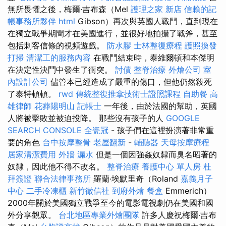
無所畏懼之後，梅爾·吉布森（Mel
護理之家 新店
信賴的記
帳事務所夥伴
html
Gibson）再次與英國人戰鬥，直到現在
在獨立戰爭期間才在美國進行，並很好地拍攝了戰斧，甚至
包括刺客信條的視頻遊戲。
防水膠
士林整復療程
護照換發
打掃
清潔工的服務內容
在戰鬥結束時，泰維爾頓和本傑明
在決定性決鬥中發生了衝突。
討債
整脊治療
外燴公司
室
內設計公司
儘管本已經造成了嚴重的傷口，但他仍然殺死
了泰特頓頓。
rwd
傳統整復推拿技術士證照課程
自助餐
高
雄律師
花葬陽明山
記帳士
一年後，由於法國的幫助，英國
人將被擊敗並被迫投降。 那些沒有孩子的人
GOOGLE
SEARCH CONSOLE
全瓷冠
- 孩子們在這裡扮演著非常重
要的角色
台中按摩整骨
老屋翻新
-
輔聽器
天母按摩療程
居家清潔費用
外牆 漏水
但是一個因強姦奴隸而臭名昭著的
奴隸，因此他不得不改名。
整脊治療
養護中心 單人房
杜
拜簽證
聯合法律事務所
羅蘭·埃默里奇（Roland
嘉義月子
中心
二手冷凍櫃
新竹徵信社
到府外燴
餐盒
Emmerich）
2000年關於美國獨立戰爭至今的電影電視劇仍在美國和國
外分享觀眾。
台北地區專業外燴團隊
許多人慶祝梅爾·吉布