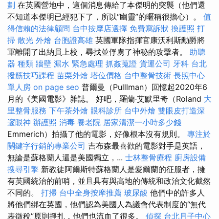
劃
在英國營地中，這個消息傳給了本傑明的突襲（他們還
不知道本傑明已經犯下了，所以“幽靈”的暱稱很擔心）。
值
得信賴的法律顧問
台中按摩店選擇
免費寫訴狀
換護照
打
掃
散光
外燴
台胞證高雄
英國軍隊指揮官康沃利斯勳爵將
軍離開了出納員上校，尋找並俘虜了神秘的攻擊者。
助聽
器 種類
牆壁 漏水 緊急處理
抓姦蒐證
貨運公司
牙科
台北
撥筋技巧課程
苗栗外燴
塔位價格
台中整骨技術
長照中心
單人房
on page seo
普爾曼（Pulllman）回憶起2020年6
月的《美國電影》雜誌。 好吧，羅蘭·艾默里奇（Roland
大
里整骨服務
下午茶外燴
眼科診所
台中外燴
雙眼皮打造深
邃眼神
辦護照
消毒
養老院
居家清潔一小時多少錢
Emmerich）拍攝了他的電影，好像根本沒有規則。
專注於
關鍵字行銷的專業公司
吉布森最喜歡的電影對手是英語，
無論是蘇格蘭人還是美國獨立，...
士林整骨療程
廚房設備
搜尋引擎
新教徒阿爾斯特蘇格蘭人是愛爾蘭的征服者，擁
有英國統治的前哨，並且具有與高地的傳統和政治文化截然
不同的。
打掃
台中全身按摩推薦
玻尿酸
他們中的許多人
將他們綁在英國，他們認為美國人為議會代表制度的“無代
表徵稅”原則掙扎，他們也流血了很多。
偵探
台北月子中心