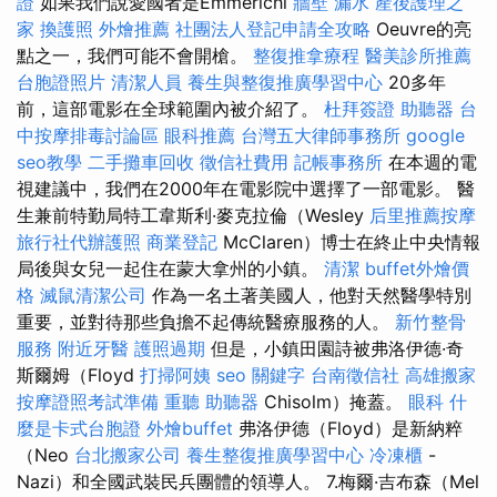
證
如果我們說愛國者是Emmerichi
牆壁 漏水
產後護理之
家
換護照
外燴推薦
社團法人登記申請全攻略
Oeuvre的亮
點之一，我們可能不會開槍。
整復推拿療程
醫美診所推薦
台胞證照片
清潔人員
養生與整復推廣學習中心
20多年
前，這部電影在全球範圍內被介紹了。
杜拜簽證
助聽器
台
中按摩排毒討論區
眼科推薦
台灣五大律師事務所
google
seo教學
二手攤車回收
徵信社費用
記帳事務所
在本週的電
視建議中，我們在2000年在電影院中選擇了一部電影。 醫
生兼前特勤局特工韋斯利·麥克拉倫（Wesley
后里推薦按摩
旅行社代辦護照
商業登記
McClaren）博士在終止中央情報
局後與女兒一起住在蒙大拿州的小鎮。
清潔
buffet外燴價
格
滅鼠清潔公司
作為一名土著美國人，他對天然醫學特別
重要，並對待那些負擔不起傳統醫療服務的人。
新竹整骨
服務
附近牙醫
護照過期
但是，小鎮田園詩被弗洛伊德·奇
斯爾姆（Floyd
打掃阿姨
seo 關鍵字
台南徵信社
高雄搬家
按摩證照考試準備
重聽 助聽器
Chisolm）掩蓋。
眼科
什
麼是卡式台胞證
外燴buffet
弗洛伊德（Floyd）是新納粹
（Neo
台北搬家公司
養生整復推廣學習中心
冷凍櫃
-
Nazi）和全國武裝民兵團體的領導人。 7.梅爾·吉布森（Mel