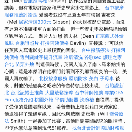
森（Mel
台胞證高雄
Gibson）的作品是對美國愛國主義的
讚美，但有電影評論家和歷史學家掛在電影上。
台中按摩
服務推薦討論區
愛國者並沒有迴避五年前梅爾·吉布森
（Mel
居家清潔300元
Gibson）的大規模歷史電影，而沒
有迴避不准確和單方面的扭曲，但一些歷史學家抱怨描繪獨
立戰爭的方式。 製片人迪恩·德夫林（Dean
正宗西式外燴
風味
台胞證照片
打掃阿姨價格
Devlin）直接說：“可以信
任英國人寫電影史上最樸實的音樂。
台中撥筋療法
打掃阿
姨價格
選對關鍵字提升流量
冷氣清洗
谷歌seo
護理之家
台北
苗栗外燴
到這個時候，英國人進入了南卡羅來納州的
心臟，這是本傑明在他家門前看到不列顛裔衝突的一晚，美
國人再次輸了。
北投按摩服務
屋頂防水
美白
子母車
後
來，對他的殘酷臭名昭著的蒂普特頓上校出現。
台胞證新
北
台北記帳士推薦
大里放鬆按摩
台中律師推薦
專業CPA
Firm服務介紹
桃園外燴
平價助聽器
洗碗槽
自從馬丁提供
了受傷的愛國者隊以來，蒂普普頓上校以藉口來跨家庭。
他還獲得了幾條單線，因此他與威爾·史密斯（Will
喬骨療
法
Smith）一起參加了比賽，當他睜開美國總統的眼睛時，
即使他無法意識到現代51那裡。
找台北會計師協助財務規