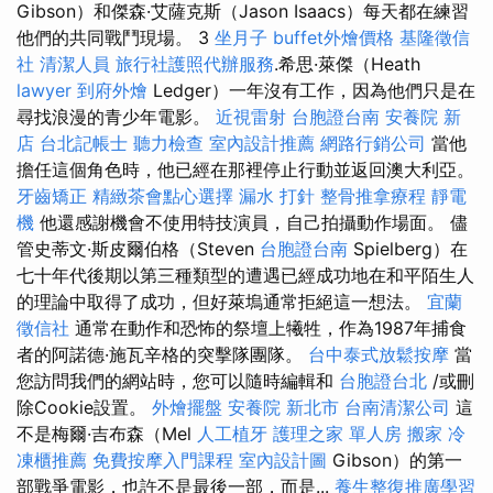
Gibson）和傑森·艾薩克斯（Jason Isaacs）每天都在練習
他們的共同戰鬥現場。 3
坐月子
buffet外燴價格
基隆徵信
社
清潔人員
旅行社護照代辦服務
.希思·萊傑（Heath
lawyer
到府外燴
Ledger）一年沒有工作，因為他們只是在
尋找浪漫的青少年電影。
近視雷射
台胞證台南
安養院 新
店
台北記帳士
聽力檢查
室內設計推薦
網路行銷公司
當他
擔任這個角色時，他已經在那裡停止行動並返回澳大利亞。
牙齒矯正
精緻茶會點心選擇
漏水 打針
整骨推拿療程
靜電
機
他還感謝機會不使用特技演員，自己拍攝動作場面。 儘
管史蒂文·斯皮爾伯格（Steven
台胞證台南
Spielberg）在
七十年代後期以第三種類型的遭遇已經成功地在和平陌生人
的理論中取得了成功，但好萊塢通常拒絕這一想法。
宜蘭
徵信社
通常在動作和恐怖的祭壇上犧牲，作為1987年捕食
者的阿諾德·施瓦辛格的突擊隊團隊。
台中泰式放鬆按摩
當
您訪問我們的網站時，您可以隨時編輯和
台胞證台北
/或刪
除Cookie設置。
外燴擺盤
安養院 新北市
台南清潔公司
這
不是梅爾·吉布森（Mel
人工植牙
護理之家 單人房
搬家
冷
凍櫃推薦
免費按摩入門課程
室內設計圖
Gibson）的第一
部戰爭電影，也許不是最後一部，而是...
養生整復推廣學習