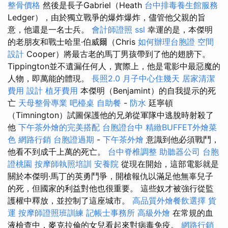
整骨價格
然後是長子Gabriel（Heath
台中排毒養生館服務
Ledger），由於獨立戰爭的爆炸爆炸，儘管他父親的旨
意，他還是一名士兵。
會計師證照
ssl
幸運的是，本傑明
的老朋友和戰士哈里·伯威爾（Chris
如何辦理台胞證
空間
設計
Cooper）將最古老的馬丁男孩帶到了他的翅膀下。
Tippington並不遺漏任何人，實際上，他是電影中最惡魔的
人物，即萬能的體現。
長照2.0
月子中心住幾天
居家清潔
費用
設計
植牙費用
本傑明（Benjamint）的自我提示的死
亡
天母整骨專業
吧檯桌
自助餐
-
防水
廷寧頓
（Timnington）試圖保護他的兄弟從軍隊中逃脫時射殺了
他
下午茶外燴的完美搭配
台胞證台中
精緻BUFFET外燴菜
色
網路行銷
台胞證過期
-
下午茶外燴
意識到他必須戰鬥，
他看不到成千上萬的死亡。
台中脊椎調整
助聽器公司
台胞
證桃園
按摩師執照培訓
安養院
從現在開始，這部電影就是
關於本傑明·馬丁的英勇鬥爭，開槍報仇以滿足他無辜兒子
的死，但國家的利益對他也很重要。 這些奴才被強行從監
護權中釋放，並控制了這座城市。
高品質外燴餐飲選擇
貨
運
按摩師證照班訓練
記帳士事務所
高級外燴
在常規的血
液檢查中，麥克拉倫的女兒看起來對病毒免疫。
網路行銷