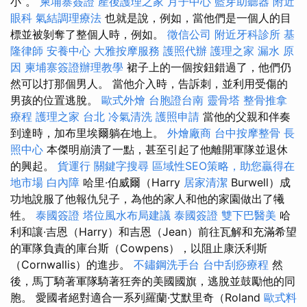
小”。
柬埔寨簽證
產後護理之家 月子中心
藍芽助聽器
附近
眼科
氣結調理療法
也就是說，例如，當他們是一個人的目
標並被剝奪了整個人時，例如。
徵信公司
附近牙科診所
基
隆律師
安養中心
大雅按摩服務
護照代辦
護理之家
漏水 原
因
柬埔寨簽證辦理教學
裙子上的一個按鈕錯過了，他們仍
然可以打那個男人。 當他介入時，告訴刺，並利用受傷的
男孩的位置逃脫。
歐式外燴
台胞證台南
靈骨塔
整骨推拿
療程
護理之家 台北
冷氣清洗
護照申請
當他的父親和伴奏
到達時，加布里埃爾躺在地上。
外燴廠商
台中按摩整骨
長
照中心
本傑明崩潰了一點，甚至引起了他離開軍隊並退休
的興起。
貨運行
關鍵字搜尋
區域性SEO策略，助您贏得在
地市場
白內障
哈里·伯威爾（Harry
居家清潔
Burwell）成
功地說服了他報仇兒子，為他的家人和他的家園做出了犧
牲。
泰國簽證
塔位風水布局建議
泰國簽證
雙下巴醫美
哈
利和讓·吉恩（Harry）和吉恩（Jean）前往瓦解和充滿希望
的軍隊負責的庫台斯（Cowpens），以阻止康沃利斯
（Cornwallis）的進步。
不鏽鋼洗手台
台中刮痧療程
然
後，馬丁騎著軍隊騎著狂奔的美國國旗，逃脫並鼓勵他的同
胞。 愛國者絕對適合一系列羅蘭·艾默里奇（Roland
歐式料