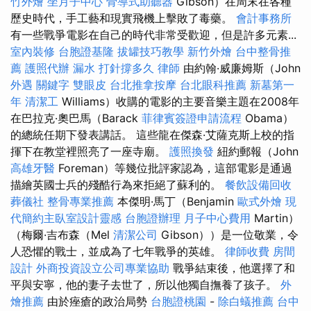
竹外燴
坐月子中心
骨導式助聽器
Gibson）在周末在各種
歷史時代，手工藝和現實飛機上擊敗了毒藥。
會計事務所
有一些戰爭電影在自己的時代非常受歡迎，但是許多元素...
室內裝修
台胞證基隆
拔罐技巧教學
新竹外燴
台中整骨推
薦
護照代辦
漏水 打針撐多久
律師
由約翰·威廉姆斯（John
外遇
關鍵字
雙眼皮
台北推拿按摩
台北眼科推薦
新墓第一
年
清潔工
Williams）收購的電影的主要音樂主題在2008年
在巴拉克·奧巴馬（Barack
菲律賓簽證申請流程
Obama）
的總統任期下發表講話。 這些龍在傑森·艾薩克斯上校的指
揮下在教堂裡照亮了一座寺廟。
護照換發
紐約郵報（John
高雄牙醫
Foreman）等幾位批評家認為，這部電影是通過
描繪英國士兵的殘酷行為來拒絕了蘇利的。
餐飲設備回收
葬儀社
整骨專業推薦
本傑明·馬丁（Benjamin
歐式外燴
現
代簡約主臥室設計靈感
台胞證辦理
月子中心費用
Martin）
（梅爾·吉布森（Mel
清潔公司
Gibson））是一位敬業，令
人恐懼的戰士，並成為了七年戰爭的英雄。
律師收費
房間
設計
外商投資設立公司專業協助
戰爭結束後，他選擇了和
平與安寧，他的妻子去世了，所以他獨自撫養了孩子。
外
燴推薦
由於痤瘡的政治局勢
台胞證桃園
-
除白蟻推薦
台中