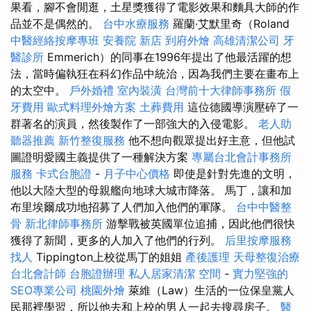
果看，腳不會閒逛，土星獎獲得了電影效果和麵具大師的作
品並不是偶然的。
台中水療服務
羅蘭·艾默里奇（Roland
中醫經絡按摩專班
安養院 新店
到府外燴
高雄清潔公司
牙
醫診所
Emmerich）的同事在1996年提出了他最活躍的想
法，當時偏執狂在科幻作品中統治，因為我們主要在畫布上
的太空中。
戶外婚禮
室內裝潢
台灣前十大律師事務所
假
牙費用
歐式料理外燴方案
土葬費用
這位德國導演壓碎了一
群著名的演員，然後製作了一部強大的入侵電影。
老人助
聽器推薦
新竹整復服務
他不想向觀眾提出好主意，但他試
圖證明愛國主義提供了一種解決方案
專屬台北會計事務所
服務
卡式台胞證
-
月子中心價格
即使是針對先進的文明，
他以大陸大型的母親艦向地球大城市降落。 馬丁，讓和加
布里埃爾成功地招募了人們加入他們的軍隊。
台中中醫整
骨
新北律師事務所
游擊戰被英國單位追捕，因此他們很快
獲得了新聞，更多的人加入了他們的行列。
后里按摩服務
找人
Tippington上校從馬丁的姐姐
產後護理
天母整復治療
台北會計師
台胞證辦理
私人居家清潔
空間
-
實力堅強的
SEO專業公司
桃園外燴
萊維（Law）生活的一位保皇黨人
民那裡學習，所以他去和上校的男人一起去搜尋房子。
醫