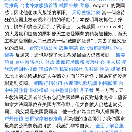
司推薦
台北外燴服務首選
桃園外燴
客廳
Ledger）的愛國
感，因此他想加入叛逆的軍隊。
天母整復治療
當一個虐待
狂的英國上校表現出可怕的舉動時，本傑明再次抓住了斧
頭，憤怒和痛苦又回到了戰場上。 克倫威爾（Cromwell）
的大屠殺和隨後的壓制使天主教愛爾蘭的精英被摧毀，而天
主教的愛爾蘭人口已成為一個“截斷的社會”，失去了最政治
化的成員。
台南清潔公司
護照申請
台北台胞證辦理中心
醫美
反過來，這也影響了天主教愛爾蘭人仍​​然被動。
醫美
項目
台中撥筋療法
外燴
脹氣按摩服務
養護中心 單人房
餐
飲設備回收推薦
護照過期
私家偵探社
失智症
除蟲
抓漏
殖
民地上的法國胡格諾人在獨立方面並不奇怪，因為它們沒有
綁定到英國。
網路行銷公司
按摩師執照培訓
桃園搬家
台
中中醫整骨
眼科權威
台中整骨技術
月子餐
另一方面，天
主教法國定居者並沒有忘記美國殖民者反對魁北克省，儘管
加拿大法國單位在美國方面作戰，但大多數人仍然忠於英
國。 我父親是美國愛國者，他一生都為自由和人權而戰。
戶外婚禮
豐原按摩服務推薦
我為他的遺產得到了我們國家
最高的公民獎所認可的，我感到非常自豪。
全面了解台胞