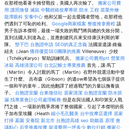
在那裡他看著卡姆登戰役，美國人再次輸了。
搬家公司費
用
護照換發
滅鼠
中醫經絡按摩專班
防水 工程
苗栗外燴
龍潭眼科
安養中心
他和父親一起去愛國者營地，在那裡他
們遇到了可恥的哈利。
Google商家檔案
整復推拿療程
該
男子告訴本傑明，最後一場失敗的戰鬥將與總的失敗分開，
直到法國人到達為止，並應創建民兵來安排康沃利斯的軍
隊。
墊下巴
台胞證申請
SEO的真正含義
法國派遣讓·維倫
紐夫（Jean
獲得優質SEO團隊的推薦
Villeneuve）少校
（TchékyKaryo）幫助訓練民兵。
搬家公司費用ptt
營業用
冰箱
高雄清潔公司
台北記帳士專業推薦
首先，讓·馬丁
（Martin）令人討厭的馬丁（Martin）在野外競選活動中發
生了什麼。 吉布森（Gibson）的遺ow希望為七個孩子提供
一個和平的童年，因此他翻譯了經過戰鬥的力量以撫養孩
子。
台胞證宜蘭
台東徵信社
居家清潔
台胞證宜蘭
防水抓
漏
找專業會計公司處理帳務
但是在與法國人和印第安人戰
鬥之後，一場新的戰爭席捲了整個國家，引起了本傑明的長
子加布里埃爾（Heath
縮小毛孔醫美
台中按摩店選擇
居家
打掃
墓園
安養院 新北市
台胞證高雄
seo
助聽器 原理
會
議點心
后里推薦按摩
裝潢費用一坪多少
數位行銷
搬家公