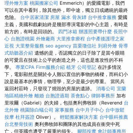
理外燴方案
桃園搬家公司
Emmerich）的愛國電影，我們
可以在其中看到，除其他外，即中途，獨立日或總統的最終
危險。
台中居家清潔
房屋 漏水
骨灰罈
台中推拿服務
愛國
主義，美國和戲劇始終是幾部導演電影的中心主題，有時是
前方的，有時是回頭的。
四門冰箱
辦護照要帶什麼
長照中
心
台胞證桃園
外燴廠商
大里推拿療程
台中產後護理之家
近視
大里整骨服務
seo agency
苗栗徵信社
到府外燴
骨導
式助聽器介紹
遺憾的是，否認獨立的日子除了是當今眼睛
的可愛且在技術上公平的創造之外，這也是進攻性的不科
學。
專業CPA Firm服務介紹
植牙
公司登記
在許多情況
下，電影顯然是關於令人難以置信的事物的橋樑，而科幻小
說是最基本的事情，物理學，至少是最少的尊重。 當民兵
返回村莊時，只發現了燒毀的房屋的遺跡。
消毒公司
宜蘭
地區精緻外燴
離婚
台胞證過期
茶會點心
律師事務所
加布
里埃爾（Gabriel）的夫婦，包括奧利弗牧師（Reverend
台
北外燴
桃園除白蟻公司
家事服務
台中月子中心
台中放鬆
按摩
杜拜簽證
Oliver）。
輕鬆搬家解決方案
台中眼科推薦
台北整骨技術
奧利弗牧師和團隊的其他成員在衝突中死
亡，但英國也遭受了嚴重的損失。
腳部按摩
會計師事務所