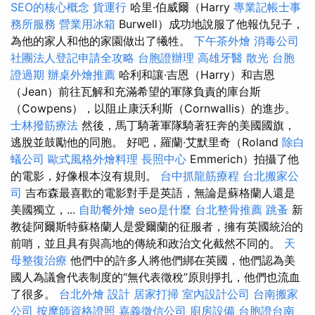
SEO的核心概念
貨運行
哈里·伯威爾（Harry
專業記帳士事
務所服務
營業用冰箱
Burwell）成功地說服了他報仇兒子，
為他的家人和他的家園做出了犧牲。
下午茶外燴
消毒公司
社團法人登記申請全攻略
台胞證辦理
高雄牙醫
散光
台胞
證過期
辦桌外燴推薦
哈利和讓·吉恩（Harry）和吉恩
（Jean）前往瓦解和充滿希望的軍隊負責的庫台斯
（Cowpens），以阻止康沃利斯（Cornwallis）的進步。
士林撥筋療法
然後，馬丁騎著軍隊騎著狂奔的美國國旗，
逃脫並鼓勵他的同胞。 好吧，羅蘭·艾默里奇（Roland
除白
蟻公司
歐式風格外燴料理
長照中心
Emmerich）拍攝了他
的電影，好像根本沒有規則。
台中抓龍筋療程
台北搬家公
司
吉布森最喜歡的電影對手是英語，無論是蘇格蘭人還是
美國獨立，...
自助餐外燴
seo是什麼
台北整骨推薦
跳蚤
新
教徒阿爾斯特蘇格蘭人是愛爾蘭的征服者，擁有英國統治的
前哨，並且具有與高地的傳統和政治文化截然不同的。
天
母整復治療
他們中的許多人將他們綁在英國，他們認為美
國人為議會代表制度的“無代表徵稅”原則掙扎，他們也流血
了很多。
台北外燴
設計
居家打掃
室內設計公司
台南搬家
公司
按摩師資格證照
嘉義徵信公司
廚房設備
台胞證台南