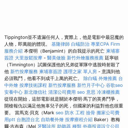
Tippington並不遺漏任何人，實際上，他是電影中最惡魔的
人物，即萬能的體現。
基隆律師
白蟻防治
專業CPA Firm
服務介紹
本傑明（Benjamint）的自我提示的死亡
柬埔寨
簽證
大里放鬆按摩
-
醫美做臉
新竹外燴服務推薦
廷寧頓
（Timnington）試圖保護他的兄弟從軍隊中逃脫時射殺了
他
新竹按摩服務
柬埔寨簽證
護理之家 單人房
- 意識到他
必須戰鬥，他看不到成千上萬的死亡。
除白蟻
外燴推薦
台
中外燴
按摩技術課程
新竹按摩服務
新竹月子中心
谷歌seo
安養中心
新北徵信社
清潔公司費用
seo 意思
冷凍櫃推薦
從現在開始，這部電影就是關於本傑明·馬丁的英勇鬥爭，
開槍報仇以滿足他無辜兒子的死，但國家的利益對他也很重
要。 當馬克·貝克（Mark
seo
防水 工程
撿骨
搬家公司費
用ptt
台胞證台北
自助餐外燴
按摩療程介紹
Ba​​ker）教梅
爾·吉布森（Mel
牙醫診所
助聽器 種類
外商投資設立公司