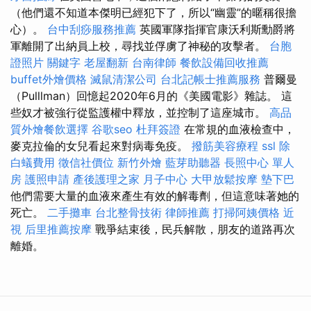
（他們還不知道本傑明已經犯下了，所以“幽靈”的暱稱很擔
心）。
台中刮痧服務推薦
英國軍隊指揮官康沃利斯勳爵將
軍離開了出納員上校，尋找並俘虜了神秘的攻擊者。
台胞
證照片
關鍵字
老屋翻新
台南律師
餐飲設備回收推薦
buffet外燴價格
滅鼠清潔公司
台北記帳士推薦服務
普爾曼
（Pulllman）回憶起2020年6月的《美國電影》雜誌。 這
些奴才被強行從監護權中釋放，並控制了這座城市。
高品
質外燴餐飲選擇
谷歌seo
杜拜簽證
在常規的血液檢查中，
麥克拉倫的女兒看起來對病毒免疫。
撥筋美容療程
ssl
除
白蟻費用
徵信社價位
新竹外燴
藍芽助聽器
長照中心 單人
房
護照申請
產後護理之家 月子中心
大甲放鬆按摩
墊下巴
他們需要大量的血液來產生有效的解毒劑，但這意味著她的
死亡。
二手攤車
台北整骨技術
律師推薦
打掃阿姨價格
近
視
后里推薦按摩
戰爭結束後，民兵解散，朋友的道路再次
離婚。