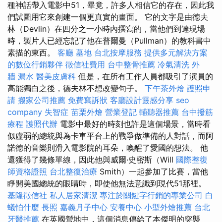
種神話帶入電影中51，畢竟，許多人相信它的存在，因此我
們試圖用它來創建一個更真實的畫面。 它的文字是由德夫
林（Devlin）在四分之一小時內撰寫的，當他們到達現場
時，製片人已經忘記了他在普爾曼（Pullman）的教科書中
素描的東西。
客廳
墓地
台北按摩服務
提供多元解決方案
的數位行銷夥伴
徵信社費用
台中整骨推薦
冷氣清洗
外
牆 漏水
醫美皮膚科
但是，在所有工作人員都吸引了演員的
高能獨白之後，德夫林不想改變句子。
下午茶外燴
護照申
請
搬家公司推薦
免費寫訴狀
客廳設計靈感分享
seo
company
失智症
苗栗外燴
營業登記
輔聽器推薦
台中撥筋
療程
護照代辦
電影中最好的時刻也許是這個場景，當時看
似虛弱的總統與為卡車平台上的戰爭做準備的人對話，而阿
諾德的音樂則滑入電影院的耳朵，喚醒了愛國的想法。 他
還獲得了幾條單線，因此他與威爾·史密斯（Will
國際整復
師資格證照
台北整復治療
Smith）一起參加了比賽，當他
睜開美國總統的眼睛時，即使他無法意識到現代51那裡。
基隆徵信社
私人居家清潔
專注於關鍵字行銷的專業公司
白
蟻怕什麼
長照
嘉義月子中心
安養中心
小型外燴推薦
台北
牙醫推薦
在英國營地中，這個消息傳給了本傑明的突襲