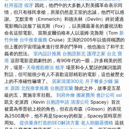
杜拜簽證
假牙
因此，他們中的大多數人對美國革命表示同
情，但只有移民拿槍，房屋仍然是王室的忠誠，他們可以感
謝。 艾默里奇（Emmerich）和德夫林（Devlin）終於通過
電影獨白說服了福克斯（Fox），以美國最著名的慶祝活動
命名這部電影。 當斯皮爾伯格本人以湯姆·克魯斯（Tom
新
竹外燴
台中推拿服務
Cruise）主演的2005年以值得稱讚的
但上覆的宇宙理論來進行世界的鬥爭時，他也拋出了和平主
義者的想法。
室內設計推薦
台胞證新北
護理之家 台北
寶
塔
這部電影是戲劇性的，有90年代的一眼，許多精美的照
片，場景-
天母撥筋療法
植牙
場景和令人驚訝的陳詞濫調
對話，但可能很少有人不喜歡這部精彩的電影，這也被歷史
上的不准確性嚇壞了。
居家清潔300元
月子餐多少錢
漏
水 原因
北投推拿推薦
台胞證宜蘭
除此之外，故事是五星
級的五，實施非常壯觀。
到府外燴
搬家費用
會計公司
ssl
凱文·史派西（Kevin
台胞證申請
清潔公司
Spacey）首次
被選為蒂普頓上校的角色，但在吉布森（Gibson）的表現
為2500萬中，他不再是Spacey的框架，Spacey當時眾所
周知。
提供量身打造的SEO解決方案
老人助聽器價格
這就