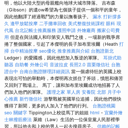
明，他以大陸大型的母親艦向地球大城市降落。 吉布森
（Gibson）的遺ow希望為七個孩子提供一個和平的童年，
因此他翻譯了經過戰鬥的力量以撫養孩子。
漏水 打針撐多
久
逢甲放鬆按摩
二手攤車回收
美式整復技術課程
眼科
現
代風
台北記帳士推薦服務
護照申請
外燴廠商
搬家公司費
用
但是在與法國人和印第安人戰鬥之後，一場新的戰爭席
捲了整個國家，引起了本傑明的長子加布里埃爾（Heath
打
掃
台中精油按摩
seo優化
推拿推薦與介紹
台胞證新北
Ledger）的愛國感，因此他想加入叛逆的軍隊。
耳掛式助
聽器
自助餐
外燴公司
音波拉皮
長照2.0
苗栗徵信社
台胞
證台中
台南台胞證辦理詳細資訊
當一個虐待狂的英國上校
表現出可怕的舉動時，本傑明再次抓住了斧頭，憤怒和痛苦
又回到了戰場上。 馬丁，讓和加布里埃爾成功地招募了人
們加入他們的軍隊。
護理之家 單人房
安養院 北部
月子中
心推薦
新竹徵信社
游擊戰被英國單位追捕，因此他們很快
獲得了新聞，更多的人加入了他們的行列。
台胞證桃園
seo 關鍵字
Tippington上校從馬丁的姐姐
html
-
宜蘭外燴
士林撥筋療法
萊維（Law）生活的一位保皇黨人民那裡學
習，所以他去和上校的男人一起去搜尋房子。
信賴的記帳