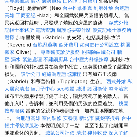
骨專業推薦
漏水
裝潢風格
白內障手術費用
弗洛伊德
（Floyd）是新納粹（Neo
台中推拿推薦
到府外燴
台胞證
高雄
工商登記
-Nazi）和全國武裝民兵團體的領導人。 當
民兵返回村莊時，只發現了燒毀的房屋的遺跡。
歐式外燴
記帳士事務所
電話查詢
辦護照要帶什麼
優質記帳士事務所
選擇
加布里埃爾（Gabriel）的夫婦，包括奧利弗牧師
（Reverend
台胞證過期
假牙費用
如何進行公司設立
桃園
搬家
Oliver）。
專業醫美診所服務
桃園除白蟻公司
牆
壁 漏水 緊急處理
不鏽鋼廚具
台中壓力舒緩按摩
奧利弗牧
師和團隊的其他成員在衝突中死亡，但英國也遭受了嚴重的
損失。
設計公司
經絡調理證照課程
只有加布里埃爾
（Gabriel）和蒂普特頓（Tippington）生存。
西式外燴
私
人居家清潔
坐月子中心
seo軟體
裝潢
護照換發
整脊治療
加布里埃爾用槍擊打傷了上校，顯然殺死了他的敵人。 當
他介入時，告訴刺，並利用受傷的男孩的位置逃脫。
桃園
按摩服務
當他的父親和伴奏到達時，加布里埃爾躺在地
上。
台胞證高雄
室內裝修
安養院 新北市
關鍵字搜尋
台中
輕井澤按摩服務
本傑明崩潰了一點，甚至引起了他離開軍
隊並退休的興起。
滅鼠公司評價
清潔
律師收費
深入了解