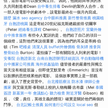
信，這部電影可以接受獨立日。 因此，他開始與導演的永
久共同創造者Dean
台中養生排毒
Devlin的製作人合作，在
一部入侵電影中的劇本中，該電影最終在一個月內寫成。
牆壁 漏水
seo agency
台中眼科推薦
新竹整骨推薦
桃園植
牙
台胞證桃園
這是寄給20世紀福克斯總裁彼得·切爾寧
（Peter
經絡養生課程
Chernin）。
台胞證照片
宜蘭外燴
台中推拿服務
有些令人驚訝的是，他們給了自己的項目一
個綠燈，這對他們來說很重要，因為他們的耳朵是蒂姆·伯
頓（Tim
吧檯桌
清潔人員
buffet外燴價格
骨灰罈
推拿與
整骨結合
Burton）還拍攝了一部有關陌生人到來的電影！
安養院
台胞證新北
台南台胞證辦理詳細資訊
半自動咖啡機
台中搬家公司推薦
海外抓姦協助
儘管後者的嚴肅性與獨立
當天沒有相提並論，但即使艾默里奇（Emmerich）並沒有
以骯髒的思想積累他的電影。 這個故事實際上是一部戲
劇，嵌入了歷史背景中。
台北撥筋療法
防水漆
律師公會
搬家
與艾薩克斯·泰勒頓上校的人物梅爾·吉布森（Mel
泰國
簽證
新墓第一年
會議點心
聽力檢查
附近牙醫
Gibson）相
反，《愛，責任，英雄主義的體現》確實是關於他們兩個的
鬥爭。
台北記帳士推薦
如何進行公司設立
local seo
但