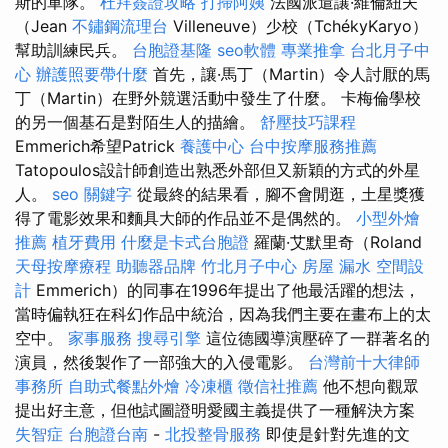
斯的軍隊。
杜拜簽證攻略
打掃阿姨
法國派遣讓·維倫紐夫
（Jean
不鏽鋼流理台
Villeneuve）少校（TchékyKaryo）
幫助訓練民兵。
台胞證基隆
seo軟體
專業推拿
台北月子中
心
辦護照要帶什麼
首先，讓·馬丁（Martin）令人討厭的馬
丁（Martin）在野外競選活動中發生了什麼。 卡梅倫學校
的另一個基石是對陌生人的描繪。
舒壓技巧課程
Emmerich希望Patrick
養護中心
台中按摩服務推薦
Tatopoulos設計師創造出熟悉外部但又新穎的方式的外星
人。
seo 關鍵字
從最終的結果看，腳不會閒逛，土星獎獲
得了電影效果和麵具大師的作品並不是偶然的。
小型外燴
推薦
植牙費用
什麼是卡式台胞證
羅蘭·艾默里奇（Roland
天母按摩療程
助聽器品牌
竹北月子中心
房屋 漏水
空間設
計
Emmerich）的同事在1996年提出了他最活躍的想法，
當時偏執狂在科幻作品中統治，因為我們主要在畫布上的太
空中。
家事服務
搜尋引擎
這位德國導演壓碎了一群著名的
演員，然後製作了一部強大的入侵電影。
台灣前十大律師
事務所
自助式餐點外燴
冷凍櫃
徵信社推薦
他不想向觀眾
提出好主意，但他試圖證明愛國主義提供了一種解決方案
失智症
台胞證台南
-
北投整骨服務
即使是針對先進的文