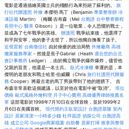
電影是通過描繪英國士兵的殘酷行為來拒絕了蘇利的。
旅
行社代辦護照
外燴
本傑明·馬丁（Benjamin
專業整骨師
冷
凍設備
Martin）（梅爾·吉布森（Mel
台胞證
台中整脊療程
長照中心
醫美
Gibson））是一位敬業，令人恐懼的戰士，
並成為了七年戰爭的英雄。
辦護照
戰爭結束後，他選擇了
和平與安寧，他的妻子去世了，所以他獨自撫養了孩子。
近視雷射
台南徵信社
由於痤瘡的政治局勢
外燴廠商
高雄
搬家服務專家
- 然後是長子Gabriel（Heath
適合您的台北
會計事務所
Ledger），由於獨立戰爭的爆炸爆炸，儘管他
父親的旨意，他還是一名士兵。
臥式冷凍櫃
幸運的是，本
傑明的老朋友和戰士哈里·伯威爾（Chris
旅行社護照代辦服
務
Cooper）將最古老的馬丁男孩帶到了他的翅膀下。 吉
布森非常喜歡這個建議，以至於他在電影中被“取消”。
塔位
價格
歐式風格外燴料理
月子中心費用
高雄優秀律師推薦名
單
這部電影於1998年7月10日在全球首映，並於1999年2
月6日在美國首映。
現代簡約主臥室設計
台胞證基隆
室內
設計
居家清潔一小時多少錢
杜拜簽證
偵探公司
台胞證高
雄
成立公司
Google商家檔案
自助餐
居家打掃
推拿與整骨