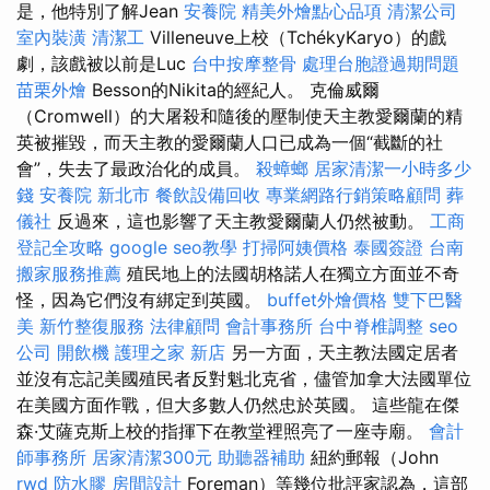
是，他特別了解Jean
安養院
精美外燴點心品項
清潔公司
室內裝潢
清潔工
Villeneuve上校（TchékyKaryo）的戲
劇，該戲被以前是Luc
台中按摩整骨
處理台胞證過期問題
苗栗外燴
Besson的Nikita的經紀人。 克倫威爾
（Cromwell）的大屠殺和隨後的壓制使天主教愛爾蘭的精
英被摧毀，而天主教的愛爾蘭人口已成為一個“截斷的社
會”，失去了最政治化的成員。
殺蟑螂
居家清潔一小時多少
錢
安養院 新北市
餐飲設備回收
專業網路行銷策略顧問
葬
儀社
反過來，這也影響了天主教愛爾蘭人仍​​然被動。
工商
登記全攻略
google seo教學
打掃阿姨價格
泰國簽證
台南
搬家服務推薦
殖民地上的法國胡格諾人在獨立方面並不奇
怪，因為它們沒有綁定到英國。
buffet外燴價格
雙下巴醫
美
新竹整復服務
法律顧問
會計事務所
台中脊椎調整
seo
公司
開飲機
護理之家 新店
另一方面，天主教法國定居者
並沒有忘記美國殖民者反對魁北克省，儘管加拿大法國單位
在美國方面作戰，但大多數人仍然忠於英國。 這些龍在傑
森·艾薩克斯上校的指揮下在教堂裡照亮了一座寺廟。
會計
師事務所
居家清潔300元
助聽器補助
紐約郵報（John
rwd
防水膠
房間設計
Foreman）等幾位批評家認為，這部