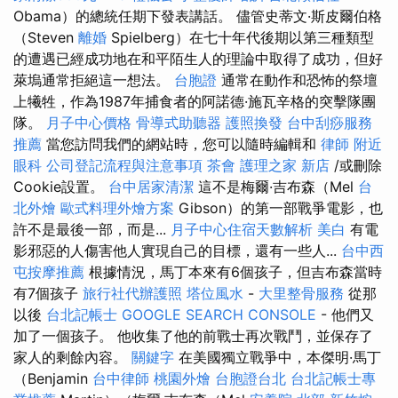
Obama）的總統任期下發表講話。 儘管史蒂文·斯皮爾伯格
（Steven
離婚
Spielberg）在七十年代後期以第三種類型
的遭遇已經成功地在和平陌生人的理論中取得了成功，但好
萊塢通常拒絕這一想法。
台胞證
通常在動作和恐怖的祭壇
上犧牲，作為1987年捕食者的阿諾德·施瓦辛格的突擊隊團
隊。
月子中心價格
骨導式助聽器
護照換發
台中刮痧服務
推薦
當您訪問我們的網站時，您可以隨時編輯和
律師
附近
眼科
公司登記流程與注意事項
茶會
護理之家 新店
/或刪除
Cookie設置。
台中居家清潔
這不是梅爾·吉布森（Mel
台
北外燴
歐式料理外燴方案
Gibson）的第一部戰爭電影，也
許不是最後一部，而是...
月子中心住宿天數解析
美白
有電
影邪惡的人傷害他人實現自己的目標，還有一些人...
台中西
屯按摩推薦
根據情況，馬丁本來有6個孩子，但吉布森當時
有7個孩子
旅行社代辦護照
塔位風水
-
大里整骨服務
從那
以後
台北記帳士
GOOGLE SEARCH CONSOLE
- 他們又
加了一個孩子。 他收集了他的前戰士再次戰鬥，並保存了
家人的剩餘內容。
關鍵字
在美國獨立戰爭中，本傑明·馬丁
（Benjamin
台中律師
桃園外燴
台胞證台北
台北記帳士專