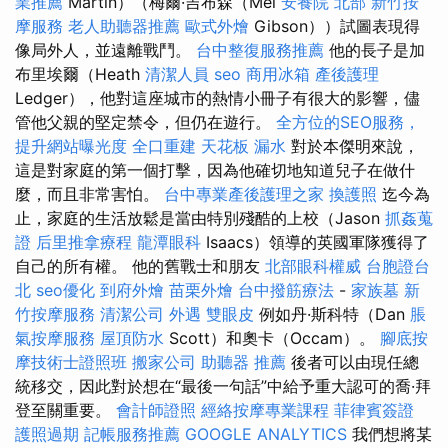
業推薦
Martin）（梅爾·吉布森（Mel
安養院 北部
新竹按
摩服務
老人助聽器推薦
歐式外燴
Gibson））試圖表現得
像局外人，並遠離戰鬥。
台中整復服務推薦
他的長子是加
布里埃爾（Heath
清潔人員
seo
商用冰箱
產後護理
Ledger），他對這座城市的熱情小冊子有很大的影響，儘
管他父親的堅定禁令，但仍在遊行。
全方位的SEO服務，
提升網站曝光度
全口重建
天花板 漏水
對於本傑明來說，
這是對家庭的第一個打擊，因為他確切地知道兒子在做什
麼，而且非常害怕。
台中專業產後護理之家
換護照
迄今為
止，家庭的生活放鬆是當由特別殘酷的上校（Jason
抓姦蒐
證
后里推拿療程
龍潭眼科
Isaacs）領導的英國軍隊獲得了
自己的所有權。 他的舊戰士和朋友
北部眼科權威
台胞證台
北
seo優化
到府外燴
苗栗外燴
台中撥筋療法
-
家族墓
新
竹按摩服務
清潔公司
外遇
雙眼皮
例如丹·斯科特（Dan
脹
氣按摩服務
屋頂防水
Scott）和奧卡（Occam）。
腳底按
摩技術士證照班
搬家公司
助聽器 推薦
後者可以由現任總
統移交，因此對於想在“最後一句話”中給予重大認可的喬·拜
登至關重要。
會計師證照
經絡按摩專業課程
菲律賓簽證
護照過期
記帳服務推薦
GOOGLE ANALYTICS
我們想將某