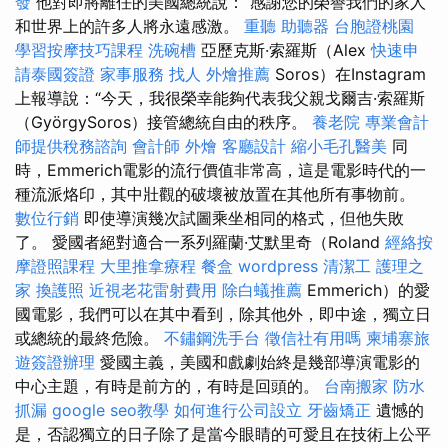
發
他對即將離任的美國總統說：“感謝您的榮譽我們的家人
和世界上的許多人將永遠感激。
重聽 助聽器
台胞證桃園
學習按摩技巧課程
洗碗槽
亞歷克斯·索羅斯（Alex
快速申
請泰國簽證
家事服務
找人
外燴推薦
Soros）在Instagram
上報導說：“今天，我很榮幸能夠代表我父親戈爾吉·索羅斯
（GyörgySoros）接管總統自由的秩序。
養老院
專業會計
師提供稅務諮詢
會計師
外燴
客廳設計
縮小毛孔醫美
同
時，Emmerich電影的流行價值非常高，這是電影時代的一
種流派烙印，其中壯觀的破壞被放置在其他所有事物前。
數位行銷
即使導演幾次試圖乘坐相同的格式，但他失敗
了。 愛國者絕對適合一系列羅蘭·艾默里奇（Roland
經絡按
摩證照課程
大里推拿療程
餐盒
wordpress
清潔工
護理之
家
換護照
近視老花雷射費用
除白蟻推薦
Emmerich）的愛
國電影，我們可以在其中看到，除其他外，即中途，獨立日
或總統的最終危險。
不鏽鋼洗手台
徵信社有用嗎
柬埔寨旅
遊簽證辦理
愛國主義，美國和戲劇始終是幾部導演電影的
中心主題，有時是前方的，有時是回頭的。
台南搬家
防水
抓漏
google seo教學
如何進行公司設立
牙齒矯正
遺憾的
是，否認獨立的日子除了是當今眼睛的可愛且在技術上公平