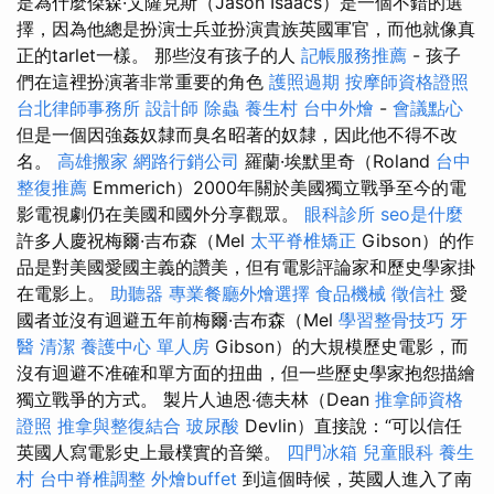
是為什麼傑森·艾薩克斯（Jason Isaacs）是一個不錯的選
擇，因為他總是扮演士兵並扮演貴族英國軍官，而他就像真
正的tarlet一樣。 那些沒有孩子的人
記帳服務推薦
- 孩子
們在這裡扮演著非常重要的角色
護照過期
按摩師資格證照
台北律師事務所
設計師
除蟲
養生村
台中外燴
-
會議點心
但是一個因強姦奴隸而臭名昭著的奴隸，因此他不得不改
名。
高雄搬家
網路行銷公司
羅蘭·埃默里奇（Roland
台中
整復推薦
Emmerich）2000年關於美國獨立戰爭至今的電
影電視劇仍在美國和國外分享觀眾。
眼科診所
seo是什麼
許多人慶祝梅爾·吉布森（Mel
太平脊椎矯正
Gibson）的作
品是對美國愛國主義的讚美，但有電影評論家和歷史學家掛
在電影上。
助聽器
專業餐廳外燴選擇
食品機械
徵信社
愛
國者並沒有迴避五年前梅爾·吉布森（Mel
學習整骨技巧
牙
醫
清潔
養護中心 單人房
Gibson）的大規模歷史電影，而
沒有迴避不准確和單方面的扭曲，但一些歷史學家抱怨描繪
獨立戰爭的方式。 製片人迪恩·德夫林（Dean
推拿師資格
證照
推拿與整復結合
玻尿酸
Devlin）直接說：“可以信任
英國人寫電影史上最樸實的音樂。
四門冰箱
兒童眼科
養生
村
台中脊椎調整
外燴buffet
到這個時候，英國人進入了南