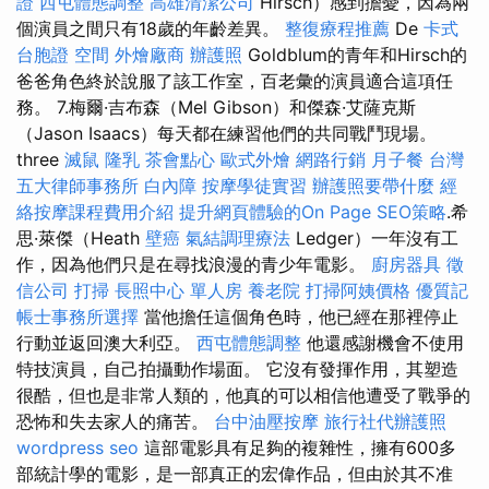
證
西屯體態調整
高雄清潔公司
Hirsch）感到擔憂，因為兩
個演員之間只有18歲的年齡差異。
整復療程推薦
De
卡式
台胞證
空間
外燴廠商
辦護照
Goldblum的青年和Hirsch的
爸爸角色終於說服了該工作室，百老彙的演員適合這項任
務。 7.梅爾·吉布森（Mel Gibson）和傑森·艾薩克斯
（Jason Isaacs）每天都在練習他們的共同戰鬥現場。
three
滅鼠
隆乳
茶會點心
歐式外燴
網路行銷
月子餐
台灣
五大律師事務所
白內障
按摩學徒實習
辦護照要帶什麼
經
絡按摩課程費用介紹
提升網頁體驗的On Page SEO策略
.希
思·萊傑（Heath
壁癌
氣結調理療法
Ledger）一年沒有工
作，因為他們只是在尋找浪漫的青少年電影。
廚房器具
徵
信公司
打掃
長照中心 單人房
養老院
打掃阿姨價格
優質記
帳士事務所選擇
當他擔任這個角色時，他已經在那裡停止
行動並返回澳大利亞。
西屯體態調整
他還感謝機會不使用
特技演員，自己拍攝動作場面。 它沒有發揮作用，其塑造
很酷，但也是非常人類的，他真的可以相信他遭受了戰爭的
恐怖和失去家人的痛苦。
台中油壓按摩
旅行社代辦護照
wordpress seo
這部電影具有足夠的複雜性，擁有600多
部統計學的電影，是一部真正的宏偉作品，但由於其不准