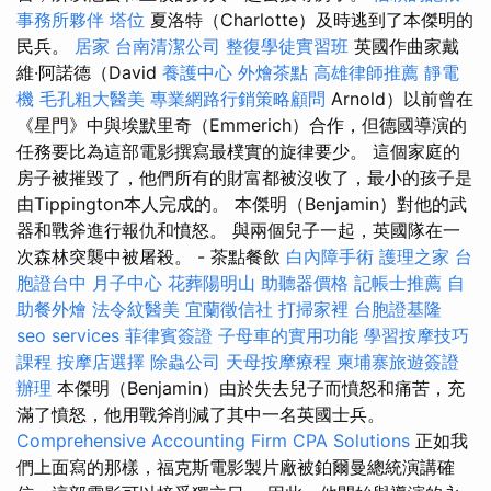
事務所夥伴
塔位
夏洛特（Charlotte）及時逃到了本傑明的
民兵。
居家
台南清潔公司
整復學徒實習班
英國作曲家戴
維·阿諾德（David
養護中心
外燴茶點
高雄律師推薦
靜電
機
毛孔粗大醫美
專業網路行銷策略顧問
Arnold）以前曾在
《星門》中與埃默里奇（Emmerich）合作，但德國導演的
任務要比為這部電影撰寫最樸實的旋律要少。 這個家庭的
房子被摧毀了，他們所有的財富都被沒收了，最小的孩子是
由Tippington本人完成的。 本傑明（Benjamin）對他的武
器和戰斧進行報仇和憤怒。 與兩個兒子一起，英國隊在一
次森林突襲中被屠殺。 - 茶點餐飲
白內障手術
護理之家
台
胞證台中
月子中心
花葬陽明山
助聽器價格
記帳士推薦
自
助餐外燴
法令紋醫美
宜蘭徵信社
打掃家裡
台胞證基隆
seo services
菲律賓簽證
子母車的實用功能
學習按摩技巧
課程
按摩店選擇
除蟲公司
天母按摩療程
柬埔寨旅遊簽證
辦理
本傑明（Benjamin）由於失去兒子而憤怒和痛苦，充
滿了憤怒，他用戰斧削減了其中一名英國士兵。
Comprehensive Accounting Firm CPA Solutions
正如我
們上面寫的那樣，福克斯電影製片廠被鉑爾曼總統演講確