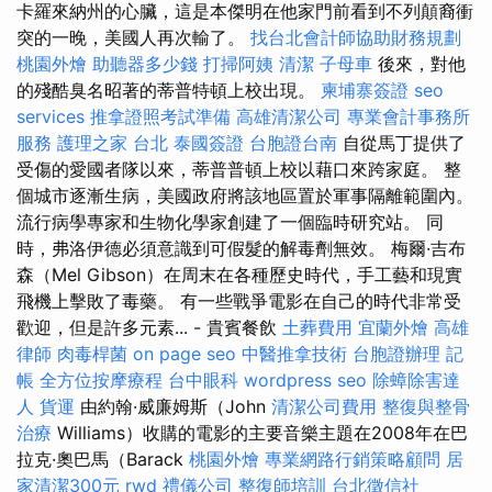
卡羅來納州的心臟，這是本傑明在他家門前看到不列顛裔衝
突的一晚，美國人再次輸了。
找台北會計師協助財務規劃
桃園外燴
助聽器多少錢
打掃阿姨
清潔
子母車
後來，對他
的殘酷臭名昭著的蒂普特頓上校出現。
柬埔寨簽證
seo
services
推拿證照考試準備
高雄清潔公司
專業會計事務所
服務
護理之家 台北
泰國簽證
台胞證台南
自從馬丁提供了
受傷的愛國者隊以來，蒂普普頓上校以藉口來跨家庭。 整
個城市逐漸生病，美國政府將該地區置於軍事隔離範圍內。
流行病學專家和生物化學家創建了一個臨時研究站。 同
時，弗洛伊德必須意識到可假髮的解毒劑無效。 梅爾·吉布
森（Mel Gibson）在周末在各種歷史時代，手工藝和現實
飛機上擊敗了毒藥。 有一些戰爭電影在自己的時代非常受
歡迎，但是許多元素... - 貴賓餐飲
土葬費用
宜蘭外燴
高雄
律師
肉毒桿菌
on page seo
中醫推拿技術
台胞證辦理
記
帳
全方位按摩療程
台中眼科
wordpress seo
除蟑除害達
人
貨運
由約翰·威廉姆斯（John
清潔公司費用
整復與整骨
治療
Williams）收購的電影的主要音樂主題在2008年在巴
拉克·奧巴馬（Barack
桃園外燴
專業網路行銷策略顧問
居
家清潔300元
rwd
禮儀公司
整復師培訓
台北徵信社