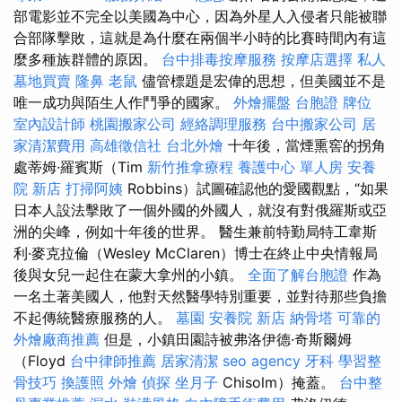
部電影並不完全以美國為中心，因為外星人入侵者只能被聯
合部隊擊敗，這就是為什麼在兩個半小時的比賽時間內有這
麼多種族群體的原因。
台中排毒按摩服務
按摩店選擇
私人
墓地買賣
隆鼻
老鼠
儘管標題是宏偉的思想，但美國並不是
唯一成功與陌生人作鬥爭的國家。
外燴擺盤
台胞證
牌位
室內設計師
桃園搬家公司
經絡調理服務
台中搬家公司
居
家清潔費用
高雄徵信社
台北外燴
十年後，當煙熏窖的拐角
處蒂姆·羅賓斯（Tim
新竹推拿療程
養護中心 單人房
安養
院 新店
打掃阿姨
Robbins）試圖確認他的愛國觀點，“如果
日本人設法擊敗了一個外國的外國人，就沒有對俄羅斯或亞
洲的尖峰，例如十年後的世界。 醫生兼前特勤局特工韋斯
利·麥克拉倫（Wesley McClaren）博士在終止中央情報局
後與女兒一起住在蒙大拿州的小鎮。
全面了解台胞證
作為
一名土著美國人，他對天然醫學特別重要，並對待那些負擔
不起傳統醫療服務的人。
墓園
安養院 新店
納骨塔
可靠的
外燴廠商推薦
但是，小鎮田園詩被弗洛伊德·奇斯爾姆
（Floyd
台中律師推薦
居家清潔
seo agency
牙科
學習整
骨技巧
換護照
外燴
偵探
坐月子
Chisolm）掩蓋。
台中整