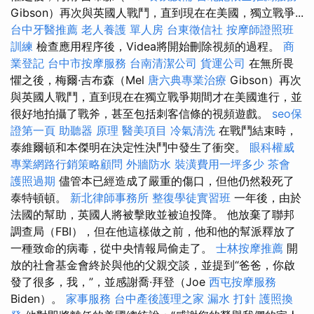
Gibson）再次與英國人戰鬥，直到現在在美國，獨立戰爭...
台中牙醫推薦
老人養護 單人房
台東徵信社
按摩師證照班
訓練
檢查應用程序後，Videa將開始刪除視頻的過程。
商
業登記
台中市按摩服務
台南清潔公司
貨運公司
在無所畏
懼之後，梅爾·吉布森（Mel
唐六典專業治療
Gibson）再次
與英國人戰鬥，直到現在在獨立戰爭期間才在美國進行，並
很好地拍攝了戰斧，甚至包括刺客信條的視頻遊戲。
seo保
證第一頁
助聽器 原理
醫美項目
冷氣清洗
在戰鬥結束時，
泰維爾頓和本傑明在決定性決鬥中發生了衝突。
眼科權威
專業網路行銷策略顧問
外牆防水
裝潢費用一坪多少
茶會
護照過期
儘管本已經造成了嚴重的傷口，但他仍然殺死了
泰特頓頓。
新北律師事務所
整復學徒實習班
一年後，由於
法國的幫助，英國人將被擊敗並被迫投降。 他放棄了聯邦
調查局（FBI），但在他這樣做之前，他和他的幫派釋放了
一種致命的病毒，從中央情報局偷走了。
士林按摩推薦
開
放的社會基金會終於與他的父親交談，並提到“爸爸，你啟
發了很多，我，”，並感謝喬·拜登（Joe
西屯按摩服務
Biden）。
家事服務
台中產後護理之家
漏水 打針
護照換