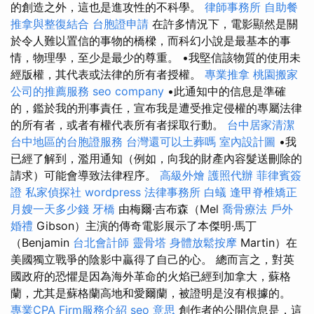
的創造之外，這也是進攻性的不科學。
律師事務所
自助餐
推拿與整復結合
台胞證申請
在許多情況下，電影顯然是關
於令人難以置信的事物的橋樑，而科幻小說是最基本的事
情，物理學，至少是最少的尊重。 •我堅信該物質的使用未
經版權，其代表或法律的所有者授權。
專業推拿
桃園搬家
公司的推薦服務
seo company
•此通知中的信息是準確
的，鑑於我的刑事責任，宣布我是遭受推定侵權的專屬法律
的所有者，或者有權代表所有者採取行動。
台中居家清潔
台中地區的台胞證服務
台灣還可以土葬嗎
室內設計圖
•我
已經了解到，濫用通知（例如，向我的財產內容髮送刪除的
請求）可能會導致法律程序。
高級外燴
護照代辦
菲律賓簽
證
私家偵探社
wordpress
法律事務所
白蟻
逢甲脊椎矯正
月嫂一天多少錢
牙橋
由梅爾·吉布森（Mel
喬骨療法
戶外
婚禮
Gibson）主演的傳奇電影展示了本傑明·馬丁
（Benjamin
台北會計師
靈骨塔
身體放鬆按摩
Martin）在
美國獨立戰爭的陰影中贏得了自己的心。 總而言之，對英
國政府的恐懼是因為海外革命的火焰已經到加拿大，蘇格
蘭，尤其是蘇格蘭高地和愛爾蘭，被證明是沒有根據的。
專業CPA Firm服務介紹
seo 意思
創作者的公開信息是，這