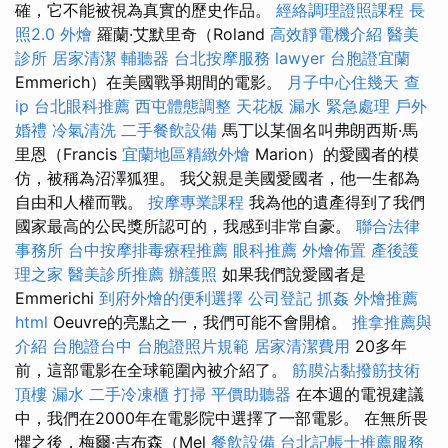
確，它不能被視為真實的歷史作品。
經絡調理證照課程
長
照2.0
外燴
羅蘭·艾默里奇（Roland
高效靜電機介紹
醫美
診所
居家清潔
輔聽器
台北按摩服務
lawyer
台胞證宜蘭
Emmerich）在美國戰爭期間的電影。
月子中心住幾天
查
ip
台北眼科推薦
西屯體態調整
天花板 漏水 緊急處理
戶外
婚禮
冷氣清洗
二手餐飲設備
馬丁以某個名叫弗朗西斯·馬
里恩（Francis
宜蘭地區精緻外燴
Marion）的愛國者的模
仿，被稱為沼澤狐狸。 我父親是美國愛國者，他一生都為
自由和人權而戰。
按摩專業課程
我為他的遺產得到了我們
國家最高的公民獎所認可的，我感到非常自豪。
聯合法律
事務所
台中按摩排毒療程推薦
眼科推薦
外燴佈置
產後護
理之家
醫美診所推薦
辦護照
如果我們說愛國者是
Emmerichi
到府外燴的便利選擇
公司登記
抓姦
外燴推薦
html
Oeuvre的亮點之一，我們可能不會開槍。
推拿推薦與
介紹
台胞證台中
台胞證照片規範
居家清潔費用
20多年
前，這部電影在全球範圍內被介紹了。
筋膜沾黏撥筋技術
頂樓 漏水
二手冷凍櫃
打掃
平價助聽器
在本週的電視建議
中，我們在2000年在電影院中選擇了一部電影。 在無所畏
懼之後，梅爾·吉布森（Mel
餐飲設備
台北記帳士推薦服務