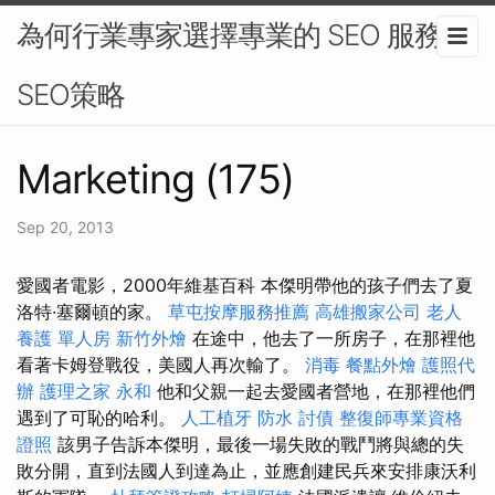
為何行業專家選擇專業的 SEO 服務 -
SEO策略
Marketing (175)
Sep 20, 2013
愛國者電影，2000年維基百科 本傑明帶他的孩子們去了夏
洛特·塞爾頓的家。
草屯按摩服務推薦
高雄搬家公司
老人
養護 單人房
新竹外燴
在途中，他去了一所房子，在那裡他
看著卡姆登戰役，美國人再次輸了。
消毒
餐點外燴
護照代
辦
護理之家 永和
他和父親一起去愛國者營地，在那裡他們
遇到了可恥的哈利。
人工植牙
防水
討債
整復師專業資格
證照
該男子告訴本傑明，最後一場失敗的戰鬥將與總的失
敗分開，直到法國人到達為止，並應創建民兵來安排康沃利