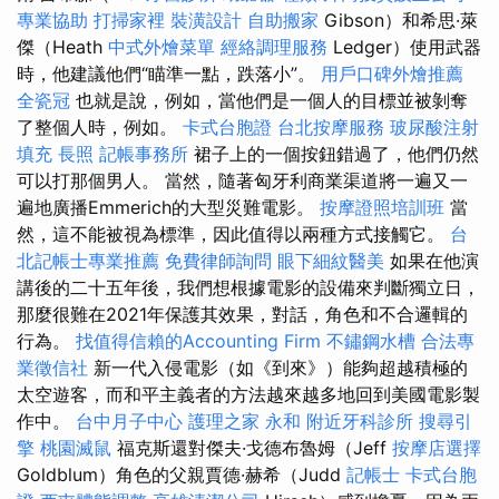
專業協助
打掃家裡
裝潢設計
自助搬家
Gibson）和希思·萊
傑（Heath
中式外燴菜單
經絡調理服務
Ledger）使用武器
時，他建議他們“瞄準一點，跌落小”。
用戶口碑外燴推薦
全瓷冠
也就是說，例如，當他們是一個人的目標並被剝奪
了整個人時，例如。
卡式台胞證
台北按摩服務
玻尿酸注射
填充
長照
記帳事務所
裙子上的一個按鈕錯過了，他們仍然
可以打那個男人。 當然，隨著匈牙利商業渠道將一遍又一
遍地廣播Emmerich的大型災難電影。
按摩證照培訓班
當
然，這不能被視為標準，因此值得以兩種方式接觸它。
台
北記帳士專業推薦
免費律師詢問
眼下細紋醫美
如果在他演
講後的二十五年後，我們想根據電影的設備來判斷獨立日，
那麼很難在2021年保護其效果，對話，角色和不合邏輯的
行為。
找值得信賴的Accounting Firm
不鏽鋼水槽
合法專
業徵信社
新一代入侵電影（如《到來》）能夠超越積極的
太空遊客，而和平主義者的方法越來越多地回到美國電影製
作中。
台中月子中心
護理之家 永和
附近牙科診所
搜尋引
擎
桃園滅鼠
福克斯還對傑夫·戈德布魯姆（Jeff
按摩店選擇
Goldblum）角色的父親賈德·赫希（Judd
記帳士
卡式台胞