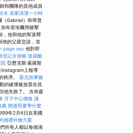
師和團隊的其他成員
防水
居家清潔一小時
Gabriel）和蒂普
加布里埃爾用槍擊
之前，他和他的幫派釋
與他的父親交談，並
n page seo
他對即
商登記全攻略
玻尿酸
老院
亞歷克斯·索羅斯
Instagram上報導
由的秩序。
新北按摩服
壯觀的破壞被放置在其
但他失敗了。 吉布森
務
月子中心價格
護
推薦
辦護照要帶什麼
999年2月6日在美國
外婚禮外燴方案
我們所有人都以每個渴