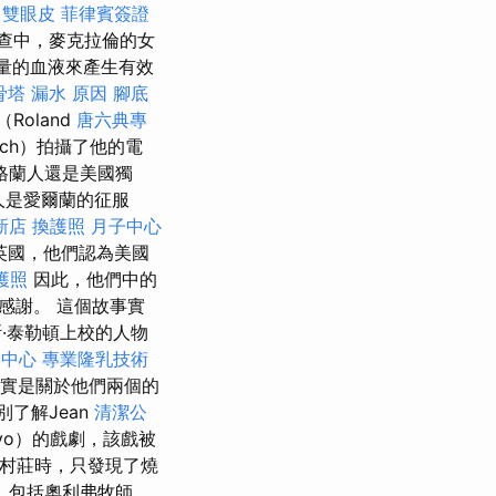
雙眼皮
菲律賓簽證
查中，麥克拉倫的女
量的血液來產生有效
骨塔
漏水 原因
腳底
oland
唐六典專
rich）拍攝了他的電
格蘭人還是美國獨
人是愛爾蘭的征服
新店
換護照
月子中心
英國，他們認為美國
護照
因此，他們中的
感謝。 這個故事實
·泰勒頓上校的人物
養中心
專業隆乳技術
確實是關於他們兩個的
了解Jean
清潔公
Karyo）的戲劇，該戲被
兵返回村莊時，只發現了燒
婦，包括奧利弗牧師