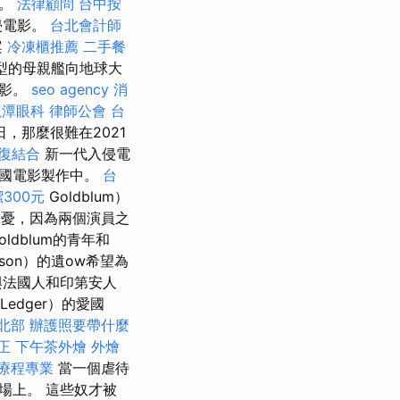
中。
法律顧問
台中按
侵電影。
台北會計師
案
冷凍櫃推薦
二手餐
型的母親艦向地球大
電影。
seo agency
消
龍潭眼科
律師公會
台
，那麼很難在2021
復結合
新一代入侵電
美國電影製作中。
台
300元
Goldblum）
到擔憂，因為兩個演員之
oldblum的青年和
son）的遺ow希望為
與法國人和印第安人
edger）的愛國
北部
辦護照要帶什麼
矯正
下午茶外燴
外燴
療程專業
當一個虐待
場上。 這些奴才被