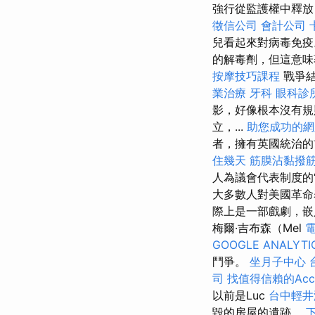
強行從監護權中釋
徵信公司
會計公司
兒看起來對病毒免
的解毒劑，但這意
按摩技巧課程
戰爭結
業治療
牙科
眼科診
影，好像根本沒有
立，...
助您成功的網
者，擁有英國統治的
住幾天
筋膜沾黏撥
人為議會代表制度的
大多數人對美國革命
際上是一部戲劇，
梅爾·吉布森（Mel
GOOGLE ANALYTI
鬥爭。
坐月子中心
司
找值得信賴的Accou
以前是Luc
台中輕
毀的房屋的遺跡。