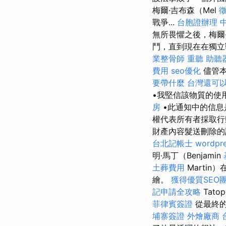
梅爾·吉布森（Mel
戰爭...
台胞證辦理
無所畏懼之後，梅爾·
鬥，直到現在在獨立
業整骨師
重聽 助聽
費用
seo優化
儘管本
要帶什麼
台灣還可
•我堅信該物質的使
房
•此通知中的信息
權代表所有者採取
財產內容髮送刪除
台北記帳士
wordpr
明·馬丁（Benjamin
土葬費用
Marti
繪。
獲得優質SEO
記申請全攻略
Tat
菲律賓簽證
從最終的
埔寨簽證
外燴廠商