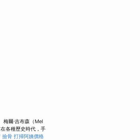
梅爾·吉布森（Mel
周末在各種歷史時代，手
術
撿骨
打掃阿姨價格