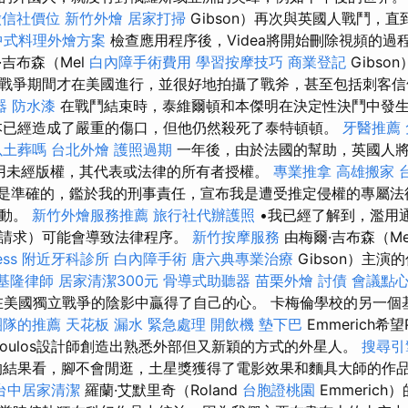
徵信社價位
新竹外燴
居家打掃
Gibson）再次與英國人戰鬥，
中式料理外燴方案
檢查應用程序後，Videa將開始刪除視頻的過
吉布森（Mel
白內障手術費用
學習按摩技巧
商業登記
Gibso
戰爭期間才在美國進行，並很好地拍攝了戰斧，甚至包括刺客
器
防水漆
在戰鬥結束時，泰維爾頓和本傑明在決定性決鬥中發
已經造成了嚴重的傷口，但他仍然殺死了泰特頓頓。
牙醫推薦
以土葬嗎
台北外燴
護照過期
一年後，由於法國的幫助，英國人
用未經版權，其代表或法律的所有者授權。
專業推拿
高雄搬家
是準確的，鑑於我的刑事責任，宣布我是遭受推定侵權的專屬法
行動。
新竹外燴服務推薦
旅行社代辦護照
•我已經了解到，濫用
的請求）可能會導致法律程序。
新竹按摩服務
由梅爾·吉布森（Me
ess
附近牙科診所
白內障手術
唐六典專業治療
Gibson）主
基隆律師
居家清潔300元
骨導式助聽器
苗栗外燴
討債
會議點
n）在美國獨立戰爭的陰影中贏得了自己的心。 卡梅倫學校的另一
團隊的推薦
天花板 漏水 緊急處理
開飲機
墊下巴
Emmerich希望P
opoulos設計師創造出熟悉外部但又新穎的方式的外星人。
搜尋引
結果看，腳不會閒逛，土星獎獲得了電影效果和麵具大師的作
台中居家清潔
羅蘭·艾默里奇（Roland
台胞證桃園
Emmerich