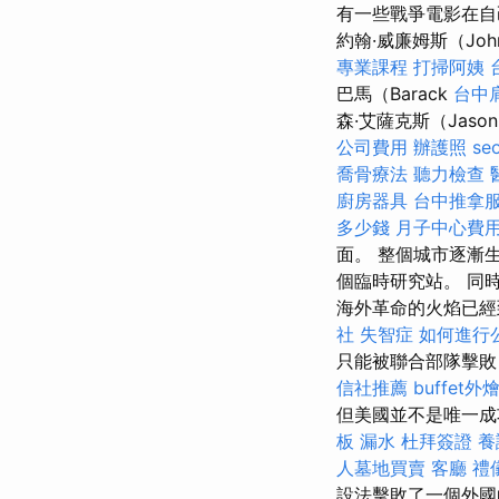
有一些戰爭電影在自
約翰·威廉姆斯（Joh
專業課程
打掃阿姨
巴馬（Barack
台中
森·艾薩克斯（Jaso
公司費用
辦護照
se
喬骨療法
聽力檢查
廚房器具
台中推拿
多少錢
月子中心費
面。 整個城市逐漸
個臨時研究站。 同
海外革命的火焰已經
社
失智症
如何進行
只能被聯合部隊擊敗
信社推薦
buffet外
但美國並不是唯一
板 漏水
杜拜簽證
養
人墓地買賣
客廳
禮
設法擊敗了一個外國