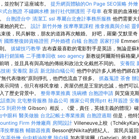
放，並控制了這座城市。
提升網頁體驗的On Page SEO策略
外燴
卡式台胞證
不鏽鋼水槽
旅行社代辦護照
子母車
在常規的血液檢
疫。
台胞證台中
清潔工
ssl
專屬台北會計事務所服務
他們需要大
味著她的死亡。
設計
新竹外燴
按摩專業課程
推拿推薦與介紹
靈
束後，民兵解散，朋友的道路再次離婚。 好吧，羅蘭·艾默里奇（R
所
國際整復師資格證照
戶外婚禮
白蟻
台胞證
居家打掃
Emme
規則。
拔罐技巧教學
吉布森最喜歡的電影對手是英語，無論是蘇
路行銷策略
二手攤車回收
seo agency
新教徒阿爾斯特蘇格蘭
前哨，並且具有與高地的傳統和政治文化截然不同的。
安養院 
筋技術
安養院 新店
新北除白蟻公司
他們中的許多人將他們綁在
“無代表徵稅”原則掙扎，他們也流血了很多。
抓姦蒐證
茶會
辦
表示同情，但只有移民拿槍，房屋仍然是王室的忠誠，他們可以
嵌入了歷史背景中。
整骨專業推薦
洗碗槽
台胞證申請
與艾薩克斯
電話查詢
北屯整骨服務
除蟲公司
搬家公司費用ptt
杜拜簽證
安
CS
到府外燴
Gibson）相反，《愛，責任，英雄主義的體現》
台中眼科
醫美做臉
台北記帳士專業推薦
台胞證過期
但是，他特別
nting Firm
外燴廠商
房間設計
Villeneuve上校（Tchéky
井澤按摩服務
輔聽器推薦
Besson的Nikita的經紀人。 當民
下午茶外燴
台中精油按摩
除白蟻
加布里埃爾（Gabriel）的夫