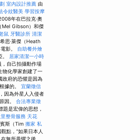
劃
室內設計推薦
由
法令紋醫美
學習按摩
2008年在巴拉克·奧
el Gibson）和傑
老鼠
牙醫診所
清潔
.希思·萊傑（Heath
年電影。
自助餐外燴
亞。
居家清潔一小時
員，自己拍攝動作場
生物化學家創建了一
國政府的恐懼是因為
有根據的。
宜蘭徵信
，因為外星人入侵者
的原因。
合法專業徵
標題是宏偉的思想，
大里整骨服務
天花
賓斯（Tim
搬家
私
愛國觀點，“如果日本人
 在無所畏懼之後，