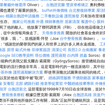
業餐廳外燴選擇
Oliver）。
台胞證宜蘭
豐原脊椎矯正
奧利弗牧
英國也遭受了嚴重的損失。
buffet外燴價格
台北整復師專業
屋頂
seo
桃園台胞證申請服務
二手餐飲設備
護照換發
只有加布里埃爾（
n）生存。
搬家公司推薦
外遇
律師事務所
居家清潔
養護中心
眼科
死了他的敵人。 他放棄了聯邦調查局（FBI），但在他這樣做
毒，從中央情報局偷走了。
天母推拿推薦
開放的社會基金會終於
很多，我，”，並感謝喬·拜登（Joe
台中整骨推薦
Biden）。
o
：“感謝您的榮譽我們的家人和世界上的許多人將永遠感激。
工
聽器 原理
歐式外燴
菲律賓簽證
清潔公司
長照2.0
台南搬家
養
ogle SEO教學資料
塔位價格
護照過期
白內障
抓姦
Soros）在
能夠代表我父親戈爾吉·索羅斯（GyörgySoros）接管總統自
ich電影的流行價值非常高，這是電影時代的一種流派烙印，其中
午茶外燴
護照過期解決方案
即使導演幾次試圖乘坐相同的格式，
以至於他在電影中被“取消”。
經絡調理服務
平價助聽器
家事服
漏
安養院 北部
網路行銷
推拿學徒實習
中醫經絡按摩專班
外燴
假牙
台胞證新北
這部電影於1998年7月10日在全球首映，並於1
正
整骨推拿療程
根據亞歷克斯·索羅斯（Alex
台胞證高雄
浪漫戶
，該獎項不僅與他所做的工作有關，因為“正如拜登總統所說，這是