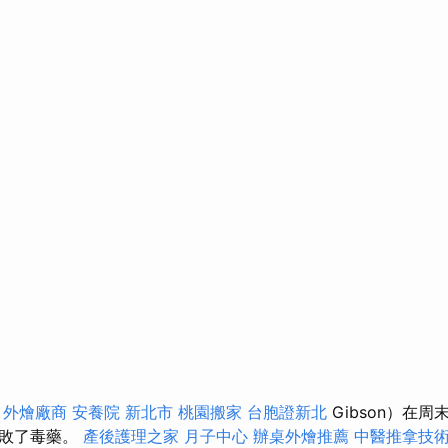
外燴廠商
安養院 新北市
桃園搬家
台胞證新北
Gibson）在
擊敗了毒藥。
產後護理之家 月子中心
辦桌外燴推薦
中醫推拿技