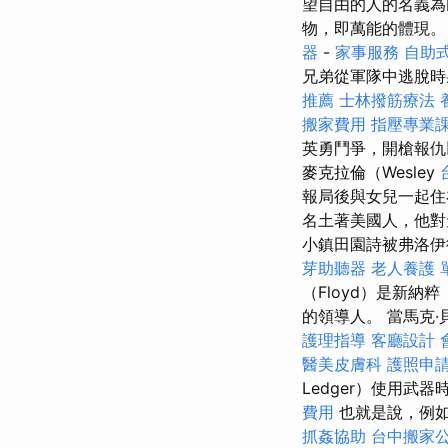
望自由的人的名義為民
物，即萬能的體現
器
-
家事服務
自助
兄弟從軍隊中逃脫
推薦
士林撥筋療法
搬家費用
指壓專業
英勇鬥爭，開槍報仇
麥克拉倫（Wesley
報局後與女兒一起
名土著美國人，他對
小鎮田園詩被弗洛伊德
芽助聽器
老人養護 
（Floyd）是新納粹
的領導人。 當馬克·
護理指導
客廳設計
醫美皮膚科
護照申
Ledger）使用武
費用
也就是說，例
抓姦協助
台中搬家