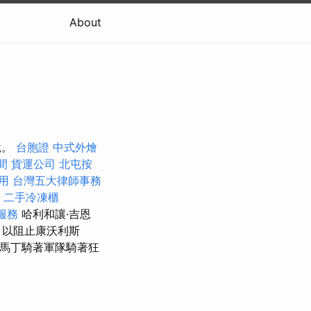
About
脫。
台胞證
中式外燴
間
貨運公司
北屯按
用
台灣五大律師事務
二手冷凍櫃
服務
哈利和讓·吉恩
），以阻止康沃利斯
馬丁騎著軍隊騎著狂