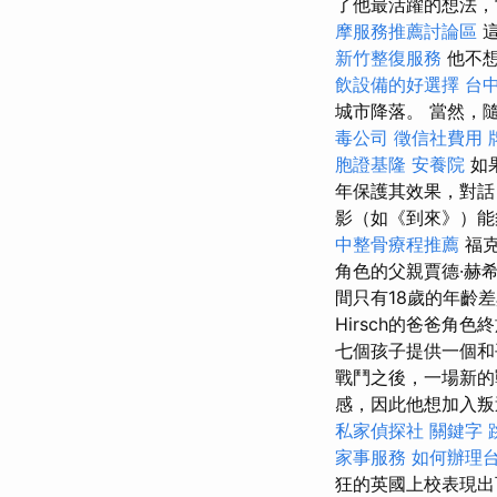
了他最活躍的想法，
摩服務推薦討論區
新竹整復服務
他不想
飲設備的好選擇
台
城市降落。 當然，
毒公司
徵信社費用
胞證基隆
安養院
如
年保護其效果，對
影（如《到來》）能
中整骨療程推薦
福克
角色的父親賈德·赫希
間只有18歲的年齡
Hirsch的爸爸角
七個孩子提供一個和
戰鬥之後，一場新的戰
感，因此他想加入
私家偵探社
關鍵字
家事服務
如何辦理
狂的英國上校表現出