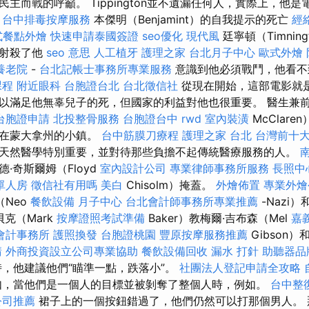
主而戰的呼籲。 Tippington並不遺漏任何人，實際上，他
。
台中排毒按摩服務
本傑明（Benjamint）的自我提示的死亡
經
式餐點外燴
快速申請泰國簽證
seo優化
現代風
廷寧頓（Timnin
時射殺了他
seo 意思
人工植牙
護理之家
台北月子中心
歐式外燴
養老院
-
台北記帳士事務所專業服務
意識到他必須戰鬥，他看不
課程
附近眼科
台胞證台北
台北徵信社
從現在開始，這部電影就是
以滿足他無辜兒子的死，但國家的利益對他也很重要。 醫生兼前
台胞證申請
北投整骨服務
台胞證台中
rwd
室內裝潢
McClar
住在蒙大拿州的小鎮。
台中筋膜刀療程
護理之家 台北
台灣前十
天然醫學特別重要，並對待那些負擔不起傳統醫療服務的人。
·奇斯爾姆（Floyd
室內設計公司
專業律師事務所服務
長照中
單人房
徵信社有用嗎
美白
Chisolm）掩蓋。
外燴佈置
專業外
（Neo
餐飲設備
月子中心
台北會計師事務所專業推薦
-Nazi
貝克（Mark
按摩證照考試準備
Ba​​ker）教梅爾·吉布森（Mel
嘉
會計事務所
護照換發
台胞證桃園
豐原按摩服務推薦
Gibson）
請
外商投資設立公司專業協助
餐飲設備回收
漏水 打針
助聽器品
器時，他建議他們“瞄準一點，跌落小”。
社團法人登記申請全攻略
如，當他們是一個人的目標並被剝奪了整個人時，例如。
台中整
公司推薦
裙子上的一個按鈕錯過了，他們仍然可以打那個男人。