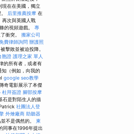
直到現在在美國，獨立
程。
后里推薦按摩
在
n）再次與英國人戰
信條的視頻遊戲。
專
生了衝突。
搬家公司
免費律師詢問
辦護照
將被擊敗並被迫投降。
台胞證
護理之家 單人
律的所有者，或者有
通知（例如，向我的
l
google seo教學
演的傳奇電影展示了本傑
心
杜拜簽證
腳部按摩
個基石是對陌生人的描
atrick
社團法人登
擎
外燴廠商
助聽器
品並不是偶然的。
柬
）的同事在1996年提出