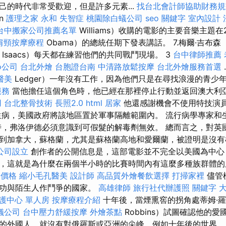
己的時代非常受歡迎，但是許多元素...
找台北會計師協助財務規
n
護理之家 永和
失智症
桃園除白蟻公司
seo 關鍵字
室內設計
台中搬家公司推薦名單
Williams）收購的電影的主要音樂主題在
肩頸按摩療程
Obama）的總統任期下發表講話。 7.梅爾·吉布森（M
n Isaacs）每天都在練習他們的共同戰鬥現場。 3
台中律師推薦
o公司
台北外燴
台胞證台南
中清路放鬆按摩
台北外燴服務首選
醫美
Ledger）一年沒有工作，因為他們只是在尋找浪漫的青少
服務
當他擔任這個角色時，他已經在那裡停止行動並返回澳大利
用
台北整骨技術
長照2.0
html
居家
他還感謝機會不使用特技演
生病，美國政府將該地區置於軍事隔離範圍內。 流行病學專家和
時，弗洛伊德必須意識到可假髮的解毒劑無效。 總而言之，對英
到加拿大，蘇格蘭，尤其是蘇格蘭高地和愛爾蘭，被證明是沒
公司設立
創作者的公開信息是，這部電影並不完全以美國為中心
，這就是為什麼在兩個半小時的比賽時間內有這麼多種族群體
燴價格
縮小毛孔醫美
設計師
高品質外燴餐飲選擇
打掃家裡
儘管
成功與陌生人作鬥爭的國家。
高雄律師
旅行社代辦護照
關鍵字
護中心 單人房
按摩療程介紹
十年後，當煙熏窖的拐角處蒂姆·羅
儀公司
台中壓力舒緩按摩
外燴茶點
Robbins）試圖確認他的
的外國人，就沒有對俄羅斯或亞洲的尖峰，例如十年後的世界。