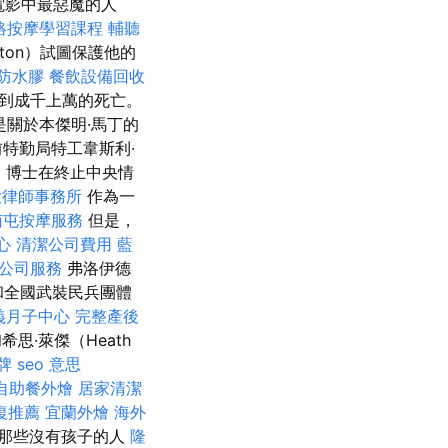
是電影中最惡魔的人
絡按摩學習課程
輔聽
gton）試圖保護他的
防水膠
餐飲設備回收
到成千上萬的死亡。
關於本傑明·馬丁的
特勤局特工韋斯利·
en）博士在終止中央情
大律師事務所
作為一
南屯按摩服務
但是，
心
清潔公司費用
藍
燴公司服務
弗洛伊德
）和全國武裝民兵團體
義月子中心
完整產後
和希思·萊傑（Heath
牌
seo 意思
自助餐外燴
居家清潔
復推薦
宜蘭外燴
海外
 那些沒有孩子的人
隆