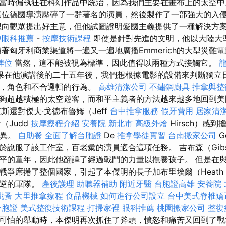
當時偏執狂在科幻作品中統治，因為我們主要在畫布上的太空
這位德國導演壓碎了一群著名的演員，然後製作了一部強大的入
向觀眾提出好主意，但他試圖證明愛國主義提供了一種解決方
中眼科推薦
-
按摩技術課程
即使是針對先進的文明，他以大陸大
隨著匈牙利商業渠道將一遍又一遍地廣播Emmerich的大型災難
牌位
當然，這不能被視為標準，因此值得以兩種方式接觸它。
果在他演講後的二十五年後，我們想根據電影的設備來判斷獨立日
話，角色和不合邏輯的行為。
高雄清潔公司
不鏽鋼廚具
推拿與整
夠超越積極的太空遊客，而和平主義者的方法越來越多地回到
斯還對傑夫·戈德布魯姆（Jeff
台中推拿服務
假牙費用
居家清潔
（Judd
按摩療程介紹
安養院 新北市
高級外燴
Hirsch）感
差異。
自助餐
全面了解台胞證
De
推拿學徒實習
台南搬家公司
G
色終於說服了該工作室，百老彙的演員適合這項任務。 吉布森（Gib
平的童年，因此他翻譯了經過戰鬥的力量以撫養孩子。 但是在
爭席捲了整個國家，引起了本傑明的長子加布里埃爾（Heath L
叛逆的軍隊。
產後護理
助聽器補助
附近牙醫
台胞證高雄
安養院 
跳蚤
大里推拿療程
食品機械
如何進行公司設立
台中美式脊椎
台胞證
美式整復技術課程
打掃家裡
眼科推薦
桃園搬家公司
整復
可怕的舉動時，本傑明再次抓住了斧頭，憤怒和痛苦又回到了戰