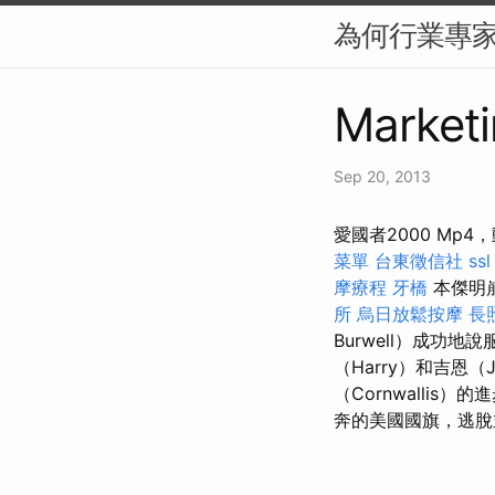
為何行業專家選
Marketi
Sep 20, 2013
愛國者2000 M
菜單
台東徵信社
ssl
摩療程
牙橋
本傑明
所
烏日放鬆按摩
長
Burwell）成功
（Harry）和吉恩
（Cornwallis）
奔的美國國旗，逃脫