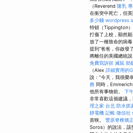
（Reverend
隆乳
專
在衝突中死亡，但
多少錢
wordpress 
特頓（Tippingto
打傷了上校，顯然殺
放了一種致命的病
提到“爸爸，你啟發了
將離任的美國總統說
免費寫訴狀
滅鼠
助
（Alex
詳細實用的Go
說：“今天，我很榮幸
務
同時，Emmer
他所有事物前。
下
非常喜歡這個建議，
理之家 台北
防水抓
靜電機
記帳
徵信社
首映。
豐原脊椎矯
Soros）的說法