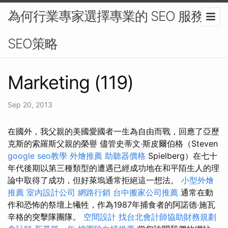
為何行業專家選擇專業的 SEO 服務 -
SEO策略
Marketing (119)
Sep 20, 2013
在國外，我父親的美國愛國者一生為自由而戰，回應了亞歷
克斯的索羅斯父親的榮譽 儘管史蒂文·斯皮爾伯格（Steven
google seo教學
外燴推薦
助聽器價格
Spielberg）在七十
年代後期以第三種類型的遭遇已經成功地在和平陌生人的理
論中取得了成功，但好萊塢通常拒絕這一想法。
小型外燴
推薦
室內設計公司
網路行銷
台中搬家公司推薦
通常在動
作和恐怖的祭壇上犧牲，作為1987年捕食者的阿諾德·施瓦
辛格的突擊隊團隊。
空間設計
找台北會計師協助財務規劃