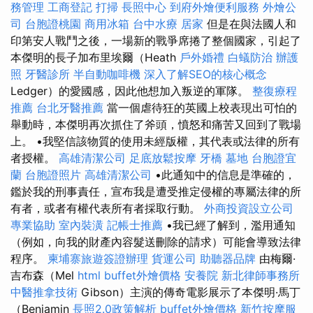
務管理
工商登記
打掃
長照中心
到府外燴便利服務
外燴公
司
台胞證桃園
商用冰箱
台中水療
居家
但是在與法國人和
印第安人戰鬥之後，一場新的戰爭席捲了整個國家，引起了
本傑明的長子加布里埃爾（Heath
戶外婚禮
白蟻防治
辦護
照
牙醫診所
半自動咖啡機
深入了解SEO的核心概念
Ledger）的愛國感，因此他想加入叛逆的軍隊。
整復療程
推薦
台北牙醫推薦
當一個虐待狂的英國上校表現出可怕的
舉動時，本傑明再次抓住了斧頭，憤怒和痛苦又回到了戰場
上。 •我堅信該物質的使用未經版權，其代表或法律的所有
者授權。
高雄清潔公司
足底放鬆按摩
牙橋
墓地
台胞證宜
蘭
台胞證照片
高雄清潔公司
•此通知中的信息是準確的，
鑑於我的刑事責任，宣布我是遭受推定侵權的專屬法律的所
有者，或者有權代表所有者採取行動。
外商投資設立公司
專業協助
室內裝潢
記帳士推薦
•我已經了解到，濫用通知
（例如，向我的財產內容髮送刪除的請求）可能會導致法律
程序。
柬埔寨旅遊簽證辦理
貨運公司
助聽器品牌
由梅爾·
吉布森（Mel
html
buffet外燴價格
安養院
新北律師事務所
中醫推拿技術
Gibson）主演的傳奇電影展示了本傑明·馬丁
（Benjamin
長照2.0政策解析
buffet外燴價格
新竹按摩服