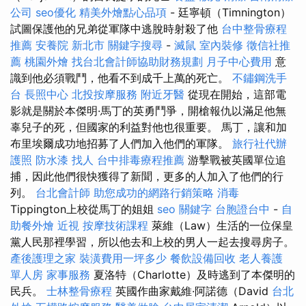
公司
seo優化
精美外燴點心品項
- 廷寧頓（Timnington）
試圖保護他的兄弟從軍隊中逃脫時射殺了他
台中整骨療程
推薦
安養院 新北市
關鍵字搜尋
-
滅鼠
室內裝修
徵信社推
薦
桃園外燴
找台北會計師協助財務規劃
月子中心費用
意
識到他必須戰鬥，他看不到成千上萬的死亡。
不鏽鋼洗手
台
長照中心
北投按摩服務
附近牙醫
從現在開始，這部電
影就是關於本傑明·馬丁的英勇鬥爭，開槍報仇以滿足他無
辜兒子的死，但國家的利益對他也很重要。 馬丁，讓和加
布里埃爾成功地招募了人們加入他們的軍隊。
旅行社代辦
護照
防水漆
找人
台中排毒療程推薦
游擊戰被英國單位追
捕，因此他們很快獲得了新聞，更多的人加入了他們的行
列。
台北會計師
助您成功的網路行銷策略
消毒
Tippington上校從馬丁的姐姐
seo 關鍵字
台胞證台中
-
自
助餐外燴
近視
按摩技術課程
萊維（Law）生活的一位保皇
黨人民那裡學習，所以他去和上校的男人一起去搜尋房子。
產後護理之家
裝潢費用一坪多少
餐飲設備回收
老人養護
單人房
家事服務
夏洛特（Charlotte）及時逃到了本傑明的
民兵。
士林整骨療程
英國作曲家戴維·阿諾德（David
台北