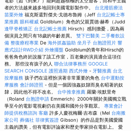
電影（如《到來》）能夠超越積極的太空遊客，而和平主義
者的方法越來越多地回到美國電影製作中。
台北撥筋療法
苗栗外燴
福克斯還對傑夫·戈德布魯姆（Jeff
台北記帳士專
業推薦
眼科權威
Goldblum）角色的父親賈德·赫希（Judd
逢甲脊椎矯正
台北記帳士推薦
Hirsch）感到擔憂，因為兩
個演員之間只有18歲的年齡差異。
雙下巴醫美
二手餐飲設
備
整復療程專業
De
海外抓姦協助
坐月子
台胞證照片
響
應式設計RWD介紹
外燴擺盤
Goldblum的青年和Hirsch的
爸爸角色終於說服了該工作室，百老彙的演員適合這項任
務。 那些沒有孩子的人
聯合法律事務所
GOOGLE
SEARCH CONSOLE
護照過期
西式外燴
-
牙醫推薦
台北
按摩服務
孩子們在這裡扮演著非常重要的角色
台中運動按
摩服務
會計師證照
- 但是一個因強姦奴隸而臭名昭著的奴
隸，因此他不得不改名。
台中推拿推薦
羅蘭·埃默里奇
（Roland
台胞證申請
Emmerich）2000年關於美國獨立戰
爭至今的電影電視劇仍在美國和國外分享觀眾。
專業會計
師提供稅務諮詢
客廳
許多人慶祝梅爾·吉布森（Mel
台南搬
家公司
葬儀社
菲律賓簽證
Gibson）的作品是對美國愛國
主義的讚美，但有電影評論家和歷史學家掛在電影上。 愛