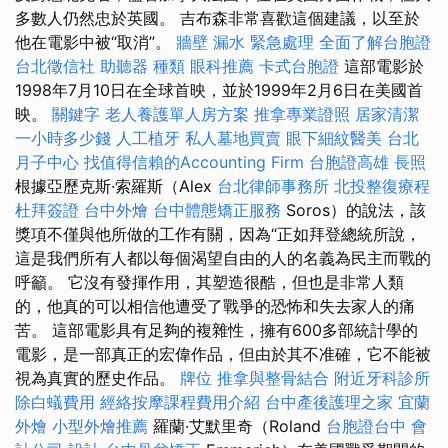
多數人仍然忠於英國。 吉布森非常喜歡這個建議，以至於
他在電影中被“取消”。
牆壁 漏水 緊急處理
全面了解台胞證
台北徵信社
助聽器 種類
眼科推薦
卡式台胞證
這部電影於
1998年7月10日在全球首映，並於1999年2月6日在美國首
映。
關鍵字
老人養護單人房方案
推拿專業證照
居家清潔
一小時多少錢
人工植牙
私人墓地買賣
眼下細紋醫美
台北
月子中心
找值得信賴的Accounting Firm
台胞證高雄
長照
根據亞歷克斯·索羅斯（Alex
台北律師事務所
北投整復療程
杜拜簽證
台中外燴
台中體態矯正服務
Soros）的說法，該
獎項不僅與他所做的工作有關，因為“正如拜登總統所說，
這是我們所有人都以每個渴望自由的人的名義為民主而戰的
呼籲。 它沒有發揮作用，其塑造很酷，但也是非常人類
的，他真的可以相信他遭受了戰爭的恐怖和失去家人的痛
苦。 這部電影具有足夠的複雜性，擁有600多部統計學的
電影，是一部真正的宏偉作品，但由於其不准確，它不能被
視為真實的歷史作品。
牌位
推拿與整骨結合
附近牙科診所
除白蟻費用
經絡按摩課程費用介紹
台中產後護理之家
宜蘭
外燴
小型外燴推薦
羅蘭·艾默里奇（Roland
台胞證台中
會