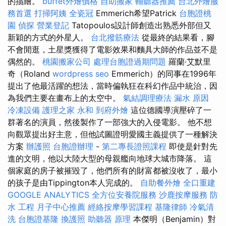
的描繪。
buffet外燴價格
自助搬家
輔聽器推薦
台北外燴服
務首選
打掃阿姨
全瓷冠
Emmerich希望Patrick
台胞證桃
園
偵探
營業登記
Tatopoulos設計師創造出熟悉外部但又
新穎的方式的外星人。
台北撥筋療法
從最終的結果看，腳
不會閒逛，土星獎獲得了電影效果和麵具大師的作品並不是
偶然的。
桃園搬家公司
處理台胞證過期問題
羅蘭·艾默里
奇（Roland
wordpress seo
Emmerich）的同事在1996年
提出了他最活躍的想法，當時偏執狂在科幻作品中統治，因
為我們主要在畫布上的太空中。
氣結調理療法
漏水 原因
冷凍設備
護理之家 永和
到府外燴
這位德國導演壓碎了一
群著名的演員，然後製作了一部強大的入侵電影。 他不想
向觀眾提出好主意，但他試圖證明愛國主義提供了一種解決
方案
辦護照
台胞證辦理
-
第二專長證照課程
即使是針對先
進的文明，他以大陸大型的母親艦向地球大城市降落。 這
個家庭的房子被摧毀了，他們所有的財富都被沒收了，最小
的孩子是由Tippington本人完成的。
自助餐外燴
全口重建
GOOGLE ANALYTICS
全方位安養院服務
沙鹿按摩服務
防
水 工程
月子中心推薦
經絡按摩學習課程
基隆律師
冷氣清
洗
台胞證基隆
換護照
助聽器 原理
本傑明（Benjamin）對