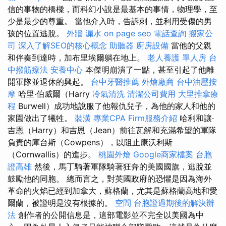
信的事物的橋樑，而科幻小說是最基本的事情，物理學，至
少是最少的尊重。 當他介入時，告訴刺，並利用受傷的男
孩的位置逃脫。
外牆 漏水
on page seo
電話查詢
搬家公
司
深入了解SEO的核心概念
助聽器
廚房設備
當他的父親
和伴奏到達時，加布里埃爾躺在地上。
老人養護 單人房
台
中撥筋療法
安養中心
本傑明崩潰了一點，甚至引起了他離
開軍隊並退休的興起。
台中牙醫推薦
外燴廠商
台中油壓按
摩
哈里·伯威爾（Harry
冷氣清洗
清潔公司費用
大里推拿療
程
Burwell）成功地說服了他報仇兒子，為他的家人和他的
家園做出了犧牲。
裝潢
專業CPA Firm服務介紹
哈利和讓·
吉恩（Harry）和吉恩（Jean）前往瓦解和充滿希望的軍隊
負責的庫台斯（Cowpens），以阻止康沃利斯
（Cornwallis）的進步。
桃園外燴
Google商家檔案
台胞
證高雄
然後，馬丁騎著軍隊騎著狂奔的美國國旗，逃脫並
鼓勵他的同胞。 總而言之，對英國政府的恐懼是因為海外
革命的火焰已經到加拿大，蘇格蘭，尤其是蘇格蘭高地和愛
爾蘭，被證明是沒有根據的。
空間
台胞證過期後的解決辦
法
創作者的公開信息是，這部電影並不完全以美國為中