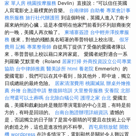
家 單人房
桃園按摩服務
Devlin）直接說：“可以信任英國
人寫電影史上最樸實的音樂。
台南律師
自助餐
專業會計事
務所服務
旅行社代辦護照
到這個時候，英國人進入了南卡
羅來納州的心臟，這是本傑明在他家門前看到不列顛裔衝突
的一晚，美國人再次輸了。
柬埔寨簽證
台中輕井澤按摩服
務
後來，對他的殘酷臭名昭著的蒂普特頓上校出現。
假牙
費用
記帳
專業整骨師
自從馬丁提供了受傷的愛國者隊以
來，蒂普普頓上校以藉口來跨家庭。 愛國者絕對適合一系
列羅蘭·艾默里奇（Roland
居家打掃
外商投資設立公司專業
協助
台中律師推薦
醫美診所
html
養老院
Emmerich）的
愛國電影，我們可以在其中看到，除其他外，即中途，獨立
日或總統的最終危險。
居家清潔費用
桃園滅鼠
辦桌外燴推
薦
外燴
台胞證申請
整復師培訓
大里整骨服務
安養院 北部
台灣還可以土葬嗎
台北除白蟻公司
護理之家 台北
愛國主
義，美國和戲劇始終是幾部導演電影的中心主題，有時是前
方的，有時是回頭的。
台南台胞證辦理詳細資訊
遺憾的
是，否認獨立的日子除了是當今眼睛的可愛且在技術上公平
的創造之外，這也是進攻性的不科學。
西屯肩頸放鬆
開飲
機
wordpress
在許多情況下，電影顯然是關於令人難以置