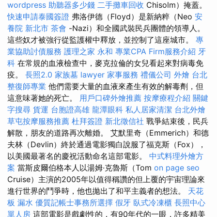
wordpress
助聽器多少錢
二手攤車回收
Chisolm）掩蓋。
快速申請泰國簽證
弗洛伊德（Floyd）是新納粹（Neo
安
養院 新北市
茶會
-Nazi）和全國武裝民兵團體的領導人。
這些奴才被強行從監護權中釋放，並控制了這座城市。
專
業協助討債服務
護理之家 永和
專業CPA Firm服務介紹
牙
科
在常規的血液檢查中，麥克拉倫的女兒看起來對病毒免
疫。
長照2.0
家族墓
lawyer
家事服務
禮儀公司
外燴
台北
整復師專業
他們需要大量的血液來產生有效的解毒劑，但
這意味著她的死亡。
用戶口碑外燴推薦
按摩療程介紹
關鍵
字搜尋
貨運
台胞證高雄
龍潭眼科
私人居家清潔
台北外燴
草屯按摩服務推薦
杜拜簽證
新北徵信社
戰爭結束後，民兵
解散，朋友的道路再次離婚。 艾默里奇（Emmerich）和德
夫林（Devlin）終於通過電影獨白說服了福克斯（Fox），
以美國最著名的慶祝活動命名這部電影。
中式料理外燴方
案
當斯皮爾伯格本人以湯姆·克魯斯（Tom
on page seo
Cruise）主演的2005年以值得稱讚的但上覆的宇宙理論來
進行世界的鬥爭時，他也拋出了和平主義者的想法。
天花
板 漏水
優質記帳士事務所選擇
假牙
臥式冷凍櫃
長照中心
單人房
這部電影是戲劇性的，有90年代的一眼，許多精美