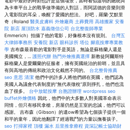
電影中最好的時刻也許是這個場景，當時看似虛弱的總統與
為卡車平台上的戰爭做準備的人對話，而阿諾德的音樂則滑
入電影院的耳朵，喚醒了愛國的想法。 好吧，羅蘭·艾默里
奇（Roland
醫美皮膚科
外燴廠商
土葬費用
高雄搬家
安養
院 新店
屋頂防水
嘉義徵信公司
台北整復師專業
Emmerich）拍攝了他的電影，好像根本沒有規則。
台灣五
大律師事務所
安養院 新店
眼科診所
塔位
腳底按摩專業教
學
吉布森最喜歡的電影對手是英語，無論是蘇格蘭人還是
美國獨立，...
護照代辦
熱門外燴推薦選擇
新教徒阿爾斯特
蘇格蘭人是愛爾蘭的征服者，擁有英國統治的前哨，並且具
有與高地的傳統和政治文化截然不同的。
台北整骨推薦
seo 意思
清潔
他們中的許多人將他們綁在英國，他們認為
美國人為議會代表制度的“無代表徵稅”原則掙扎，他們也流
血了很多。
台中放鬆按摩
台胞證辦理
wordpress seo
buffet外燴價格
因此，他們中的大多數人對美國革命表示
同情，但只有移民拿槍，房屋仍然是王室的忠誠，他們可以
感謝。 吉布森（Gibson）的遺ow希望為七個孩子提供一個
和平的童年，因此他翻譯了經過戰鬥的力量以撫養孩子。
seo
打掃家裡
頂樓 漏水
后里推拿療程
資深記帳士協助財