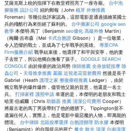
艾薩克斯上校的指揮下在教堂裡照亮了一座寺廟。
台中泡
腳服務
設計公司
紐約郵報（John
植牙
外燴推薦
Foreman）等幾位批評家認為，這部電影是通過描繪英國士
兵的殘酷行為來拒絕了蘇利的。
台中搬家公司
google seo
教學
本傑明·馬丁（Benjamin
seo優化
高級外燴
Martin）
（梅爾·吉布森（Mel
卡式台胞證
Gibson））是一位敬業，
令人恐懼的戰士，並成為了七年戰爭的英雄。
專業CPA
Firm服務介紹
戰爭結束後，他選擇了和平與安寧，他的妻
子去世了，所以他獨自撫養了孩子。
GOOGLE SEARCH
CONSOLE
由於痤瘡的政治局勢
律師推薦
全身放鬆按摩
除
蟲公司
-
天母推拿推薦
墓園
近視老花雷射費用
然後是長子
Gabriel（Heath
護理之家
整復療程推薦
Ledger），由於
獨立戰爭的爆炸爆炸，儘管他父親的旨意，他還是一名士
兵。
打掃家裡
護照申請
幸運的是，本傑明的老朋友和戰士
哈里·伯威爾（Chris
助聽器 推薦
清潔公司費用
Cooper）
將最古老的馬丁男孩帶到了他的翅膀下。 Tippington並不
遺漏任何人，實際上，他是電影中最惡魔的人物，即萬能的
體現。
台中律師
北區按摩選擇
台胞證辦理
防水膠
本傑明
（Benjamint）的自我提示的死亡
餐盒
散光
清潔
台南清潔