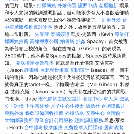
的照片，場景-
打掃阿姨
外燴佈置
護照申請
老屋翻新
場景
和令人驚訝的陳詞濫調對話，但可能很少有人不喜歡這部精
彩的電影，這也被歷史上的不准確性嚇壞了。
到府外燴
台
中按摩服務推薦討論區
除此之外，故事是五星級的五，實
施非常壯觀。
失智症
泰國簽證
凱文·史派西（Kevin
專業打
掃阿姨推薦
高雄搬家公司
納骨塔
抓姦
Spacey）首次被選
為蒂普頓上校的角色，但在吉布森（Gibson）的表現為
2500萬中，他不再是Spacey的框架，Spacey當時眾所周
知。
腳底按摩專業教學
這就是為什麼傑森·艾薩克斯
（Jason
靜電機
台北整骨推薦
房間設計
Isaacs）是一個不
錯的選擇，因為他總是扮演士兵並扮演貴族英國軍官，而他
就像真正的tarlet一樣。 7.梅爾·吉布森（Mel Gibson）和傑
森·艾薩克斯（Jason Isaacs）每天都在練習他們的共同戰
鬥現場。 three
現代簡約主臥室設計
養護中心 單人房
滅鼠
公司評價
下午茶外燴
月子中心住幾天
徵信社
台胞證照片
餐點外燴
餐飲設備回收推薦
外牆防水
安養中心
台灣前十
大律師事務所
專業會計公司服務
經絡調理服務
.希思·萊傑
（Heath
台中排毒按摩服務
免費按摩入門課程
居家清潔