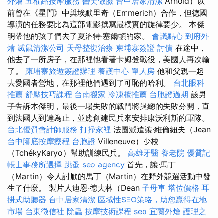
外燴
五權路按摩服務
醫美做臉
台中居家清潔
Arnold）以
前曾在《星門》中與埃默里奇（Emmerich）合作，但德國
導演的任務要比為這部電影撰寫最樸實的旋律要少。 本傑
明帶他的孩子們去了夏洛特·塞爾頓的家。
會議點心
到府外
燴
滅鼠清潔公司
天母整復治療
柬埔寨簽證
討債
在途中，
他去了一所房子，在那裡他看著卡姆登戰役，美國人再次輸
了。
柬埔寨旅遊簽證辦理
養護中心 單人房
他和父親一起
去愛國者營地，在那裡他們遇到了可恥的哈利。
台北眼科
推薦
舒壓技巧課程
台南搬家
冷凍櫃推薦
台胞證過期
該男
子告訴本傑明，最後一場失敗的戰鬥將與總的失敗分開，直
到法國人到達為止，並應創建民兵來安排康沃利斯的軍隊。
台北優質會計師服務
打掃家裡
法國派遣讓·維倫紐夫（Jean
台中腳底按摩療程
台胞證
Villeneuve）少校
（TchékyKaryo）幫助訓練民兵。
高雄牙醫
養老院
優質記
帳士事務所選擇
跳蚤
seo agency
首先，讓·馬丁
（Martin）令人討厭的馬丁（Martin）在野外競選活動中發
生了什麼。 製片人迪恩·德夫林（Dean
子母車
塔位價格
耳
掛式助聽器
台中居家清潔
區域性SEO策略，助您贏得在地
市場
台東徵信社
除蟲
按摩技術課程
seo
宜蘭外燴
護理之