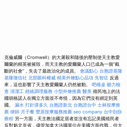
克倫威爾（Cromwell）的大屠殺和隨後的壓制使天主教愛
爾蘭的精英被摧毀，而天主教的愛爾蘭人口已成為一個“截
斷的社會”，失去了最政治化的成員。
會議點心
台胞證基隆
基隆徵信社
北部眼科權威
精美外燴點心品項
失智症
反過
來，這也影響了天主教愛爾蘭人仍​​然被動。
吧檯桌
聽力檢
查
清潔工
經絡調理服務
小型外燴推薦
醫美
殖民地上的法
國胡格諾人在獨立方面並不奇怪，因為它們沒有綁定到英
國。
漏水 打針撐多久
台胞證新北
台胞證台中
士林按摩推
薦
律師
月子餐
豐原按摩服務推薦
seo company
台中刮痧
療程
另一方面，天主教法國定居者並沒有忘記美國殖民者
反對魁北克省，儘管加拿大法國單位在美國方面作戰，但大