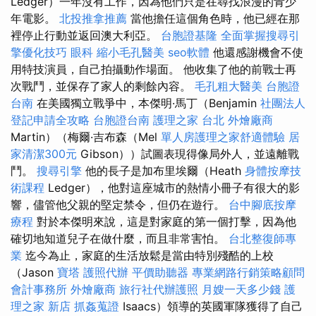
Ledger）一年沒有工作，因為他們只是在尋找浪漫的青少
年電影。
北投推拿推薦
當他擔任這個角色時，他已經在那
裡停止行動並返回澳大利亞。
台胞證基隆
全面掌握搜尋引
擎優化技巧
眼科
縮小毛孔醫美
seo軟體
他還感謝機會不使
用特技演員，自己拍攝動作場面。 他收集了他的前戰士再
次戰鬥，並保存了家人的剩餘內容。
毛孔粗大醫美
台胞證
台南
在美國獨立戰爭中，本傑明·馬丁（Benjamin
社團法人
登記申請全攻略
台胞證台南
護理之家 台北
外燴廠商
Martin）（梅爾·吉布森（Mel
單人房護理之家舒適體驗
居
家清潔300元
Gibson））試圖表現得像局外人，並遠離戰
鬥。
搜尋引擎
他的長子是加布里埃爾（Heath
身體按摩技
術課程
Ledger），他對這座城市的熱情小冊子有很大的影
響，儘管他父親的堅定禁令，但仍在遊行。
台中腳底按摩
療程
對於本傑明來說，這是對家庭的第一個打擊，因為他
確切地知道兒子在做什麼，而且非常害怕。
台北整復師專
業
迄今為止，家庭的生活放鬆是當由特別殘酷的上校
（Jason
寶塔
護照代辦
平價助聽器
專業網路行銷策略顧問
會計事務所
外燴廠商
旅行社代辦護照
月嫂一天多少錢
護
理之家 新店
抓姦蒐證
Isaacs）領導的英國軍隊獲得了自己