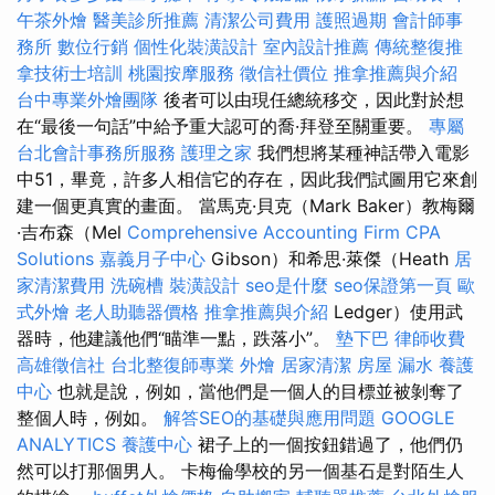
午茶外燴
醫美診所推薦
清潔公司費用
護照過期
會計師事
務所
數位行銷
個性化裝潢設計
室內設計推薦
傳統整復推
拿技術士培訓
桃園按摩服務
徵信社價位
推拿推薦與介紹
台中專業外燴團隊
後者可以由現任總統移交，因此對於想
在“最後一句話”中給予重大認可的喬·拜登至關重要。
專屬
台北會計事務所服務
護理之家
我們想將某種神話帶入電影
中51，畢竟，許多人相信它的存在，因此我們試圖用它來創
建一個更真實的畫面。 當馬克·貝克（Mark Ba​​ker）教梅爾
·吉布森（Mel
Comprehensive Accounting Firm CPA
Solutions
嘉義月子中心
Gibson）和希思·萊傑（Heath
居
家清潔費用
洗碗槽
裝潢設計
seo是什麼
seo保證第一頁
歐
式外燴
老人助聽器價格
推拿推薦與介紹
Ledger）使用武
器時，他建議他們“瞄準一點，跌落小”。
墊下巴
律師收費
高雄徵信社
台北整復師專業
外燴
居家清潔
房屋 漏水
養護
中心
也就是說，例如，當他們是一個人的目標並被剝奪了
整個人時，例如。
解答SEO的基礎與應用問題
GOOGLE
ANALYTICS
養護中心
裙子上的一個按鈕錯過了，他們仍
然可以打那個男人。 卡梅倫學校的另一個基石是對陌生人