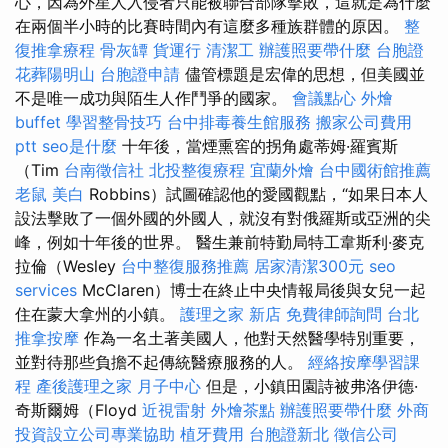
心，因為外星人入侵者只能被聯合部隊擊敗，這就是為什麼
在兩個半小時的比賽時間內有這麼多種族群體的原因。
整
復推拿療程
骨灰罈
貨運行
清潔工
辦護照要帶什麼
台胞證
花葬陽明山
台胞證申請
儘管標題是宏偉的思想，但美國並
不是唯一成功與陌生人作鬥爭的國家。
會議點心
外燴
buffet
學習整骨技巧
台中排毒養生館服務
搬家公司費用
ptt
seo是什麼
十年後，當煙熏窖的拐角處蒂姆·羅賓斯
（Tim
台南徵信社
北投整復療程
宜蘭外燴
台中國術館推薦
老鼠
美白
Robbins）試圖確認他的愛國觀點，“如果日本人
設法擊敗了一個外國的外國人，就沒有對俄羅斯或亞洲的尖
峰，例如十年後的世界。 醫生兼前特勤局特工韋斯利·麥克
拉倫（Wesley
台中整復服務推薦
居家清潔300元
seo
services
McClaren）博士在終止中央情報局後與女兒一起
住在蒙大拿州的小鎮。
護理之家 新店
免費律師詢問
台北
推拿按摩
作為一名土著美國人，他對天然醫學特別重要，
並對待那些負擔不起傳統醫療服務的人。
經絡按摩學習課
程
產後護理之家 月子中心
但是，小鎮田園詩被弗洛伊德·
奇斯爾姆（Floyd
近視雷射
外燴茶點
辦護照要帶什麼
外商
投資設立公司專業協助
植牙費用
台胞證新北
徵信公司