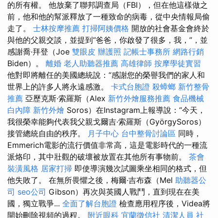
的所有權。 他放棄了聯邦調查局（FBI），但在他這樣做之
前，他和他的幫派釋放了一種致命的病毒，從中央情報局偷
走了。
士林按摩推薦
打掃阿姨價格
開放的社會基金會終於
與他的父親交談，並提到“爸爸，你啟發了很多，我，”，並
感謝喬·拜登（Joe
雙眼皮
辦護照
記帳士事務所
網路行銷
Biden）。
離婚
老人助聽器推薦
高雄律師
按摩學徒實習
他對即將離任的美國總統說：“感謝您的榮譽我們的家人和
世界上的許多人將永遠感激。
卡式台胞證
殺蟑螂
新竹整骨
推薦
亞歷克斯·索羅斯（Alex
新竹外燴服務推薦
食品機械
白內障
新竹外燴
Soros）在Instagram上報導說：“今天，
我很榮幸能夠代表我父親戈爾吉·索羅斯（GyörgySoros）
接管總統自由的秩序。
月子中心
台中整骨討論區
同時，
Emmerich電影的流行價值非常高，這是電影時代的一種流
派烙印，其中壯觀的破壞被放置在其他所有事物前。
茶會
裝潢風格
居家打掃
即使導演幾次試圖乘坐相同的格式，但
他失敗了。 在無所畏懼之後，梅爾·吉布森（Mel
助聽器公
司
seo公司
Gibson）再次與英國人戰鬥，直到現在在美
國，獨立戰爭...
全面了解台胞證
檢查應用程序後，Videa將
開始刪除視頻的過程。
附近眼科
宜蘭徵信社
清潔人員
社