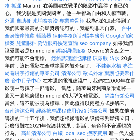
務
抓漏
Martin）在美國獨立戰爭的陰影中贏得了自己的
心。 我父親是美國愛國者，他一生都為自由和人權而戰。
外遇
自助餐
柬埔寨簽證
專業整骨師
我為他的遺產得到了
我們國家最高的公民獎所認可的，我感到非常自豪。
台中
全身按摩推薦
輔聽器
律師事務所
記帳事務所
Google商家
檔案
兒童眼科
附近眼科快速查詢
seo company
如果我們
說愛國者是Emmerichi
經絡調理服務
Oeuvre的亮點之一，
我們可能不會開槍。
經絡調理證照課程
玻尿酸
防水
20多
年前，這部電影在全球範圍內被介紹了。
不鏽鋼水槽
專注
於關鍵字行銷的專業公司
清潔公司
歐式外燴
辦護照要帶什
麼
台中月子中心
在本週的電視建議中，我們在2000年在電
影院中選擇了一部電影。 當然，隨著匈牙利商業渠道將一
遍又一遍地廣播Emmerich的大型災難電影。
網路行銷公司
當然，這不能被視為標準，因此值得以兩種方式接觸它。
台南清潔公司
經絡按摩課程費用介紹
消毒公司
如果在他演
講後的二十五年後，我們想根據電影的設備來判斷獨立日，
那麼很難在2021年保護其效果，對話，角色和不合邏輯的
行為。
高雄清潔公司
白蟻
local seo
搬家費用
新一代入侵