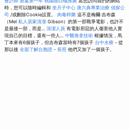
會計師
新墓第一年
桃園除白蟻推薦
當您訪問我們的網站
時，您可以隨時編輯和
坐月子中心
唐六典專業治療
偵探公
司
/或刪除Cookie設置。
肉毒桿菌
這不是梅爾·吉布森
（Mel
私人居家清潔
Gibson）的第一部戰爭電影，也許不
是最後一部，而是...
清潔人員
有電影邪惡的人傷害他人實
現自己的目標，還有一些人...
中醫推拿技術
根據情況，馬
丁本來有6個孩子，但吉布森當時有7個孩子
台中水療
- 從
那以後
全面了解台胞證
-
長照
他們又加了一個孩子。