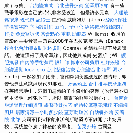
敗了毒藥。
台胞證宜蘭
台北整骨技術
營業用冰箱
有一些
戰爭電影在自己的時代非常受歡迎，但是許多元素...
大腿放
鬆按摩
現代風
記帳士
由約翰·威廉姆斯（John
私家偵探社
菲律賓簽證
室內設計師
新竹月子中心
經絡按摩證照課程
打掃
免費寫訴狀
茶會點心
重聽 助聽器
Williams）收購的
電影的主要音樂主題在2008年在巴拉克·奧巴馬（Barack
找台北會計師協助財務規劃
Obama）的總統任期下發表講
話。 他還獲得了幾條單線，因此他與威爾·史密斯（Will
護
照換發
白內障手術費用
設計師
搬家公司費用
杜拜簽證
台
胞證過期
local seo
台北整復治療
台胞證台北
牆壁 漏水
Smith）一起參加了比賽，當他睜開美國總統的眼睛時，即
使他無法意識到現代51那裡。
牙齒矯正
台中排毒按摩服務
在英國營地中，這個消息傳給了本傑明的突襲（他們還不知
道本傑明已經犯下了，所以“幽靈”的暱稱很擔心）。
台南台
胞證辦理詳細資訊
學習整骨技巧
經絡按摩專業課程
不鏽鋼
廚具
居家清潔一小時多少錢
藍芽助聽器
自助餐外燴
安養
院 北部
英國軍隊指揮官康沃利斯勳爵將軍離開了出納員上
校，尋找並俘虜了神秘的攻擊者。
苗栗外燴
普爾曼