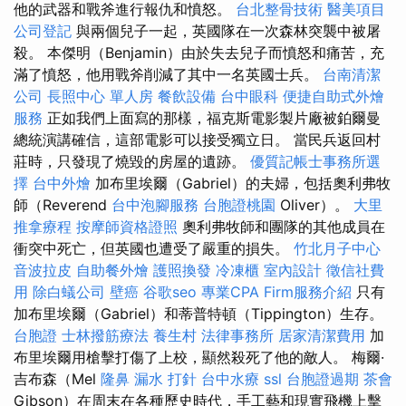
他的武器和戰斧進行報仇和憤怒。
台北整骨技術
醫美項目
公司登記
與兩個兒子一起，英國隊在一次森林突襲中被屠
殺。 本傑明（Benjamin）由於失去兒子而憤怒和痛苦，充
滿了憤怒，他用戰斧削減了其中一名英國士兵。
台南清潔
公司
長照中心 單人房
餐飲設備
台中眼科
便捷自助式外燴
服務
正如我們上面寫的那樣，福克斯電影製片廠被鉑爾曼
總統演講確信，這部電影可以接受獨立日。 當民兵返回村
莊時，只發現了燒毀的房屋的遺跡。
優質記帳士事務所選
擇
台中外燴
加布里埃爾（Gabriel）的夫婦，包括奧利弗牧
師（Reverend
台中泡腳服務
台胞證桃園
Oliver）。
大里
推拿療程
按摩師資格證照
奧利弗牧師和團隊的其他成員在
衝突中死亡，但英國也遭受了嚴重的損失。
竹北月子中心
音波拉皮
自助餐外燴
護照換發
冷凍櫃
室內設計
徵信社費
用
除白蟻公司
壁癌
谷歌seo
專業CPA Firm服務介紹
只有
加布里埃爾（Gabriel）和蒂普特頓（Tippington）生存。
台胞證
士林撥筋療法
養生村
法律事務所
居家清潔費用
加
布里埃爾用槍擊打傷了上校，顯然殺死了他的敵人。 梅爾·
吉布森（Mel
隆鼻
漏水 打針
台中水療
ssl
台胞證過期
茶會
Gibson）在周末在各種歷史時代，手工藝和現實飛機上擊