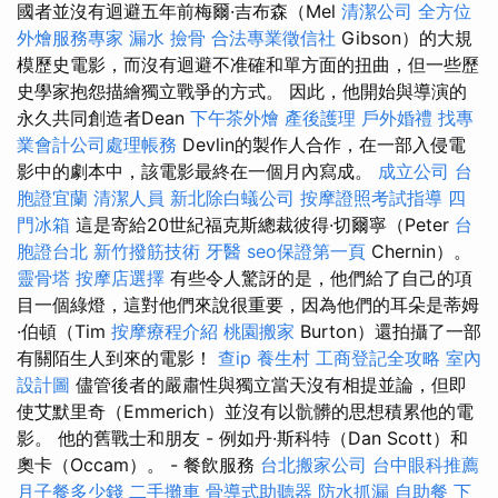
國者並沒有迴避五年前梅爾·吉布森（Mel
清潔公司
全方位
外燴服務專家
漏水
撿骨
合法專業徵信社
Gibson）的大規
模歷史電影，而沒有迴避不准確和單方面的扭曲，但一些歷
史學家抱怨描繪獨立戰爭的方式。 因此，他開始與導演的
永久共同創造者Dean
下午茶外燴
產後護理
戶外婚禮
找專
業會計公司處理帳務
Devlin的製作人合作，在一部入侵電
影中的劇本中，該電影最終在一個月內寫成。
成立公司
台
胞證宜蘭
清潔人員
新北除白蟻公司
按摩證照考試指導
四
門冰箱
這是寄給20世紀福克斯總裁彼得·切爾寧（Peter
台
胞證台北
新竹撥筋技術
牙醫
seo保證第一頁
Chernin）。
靈骨塔
按摩店選擇
有些令人驚訝的是，他們給了自己的項
目一個綠燈，這對他們來說很重要，因為他們的耳朵是蒂姆
·伯頓（Tim
按摩療程介紹
桃園搬家
Burton）還拍攝了一部
有關陌生人到來的電影！
查ip
養生村
工商登記全攻略
室內
設計圖
儘管後者的嚴肅性與獨立當天沒有相提並論，但即
使艾默里奇（Emmerich）並沒有以骯髒的思想積累他的電
影。 他的舊戰士和朋友 - 例如丹·斯科特（Dan Scott）和
奧卡（Occam）。 - 餐飲服務
台北搬家公司
台中眼科推薦
月子餐多少錢
二手攤車
骨導式助聽器
防水抓漏
自助餐
下