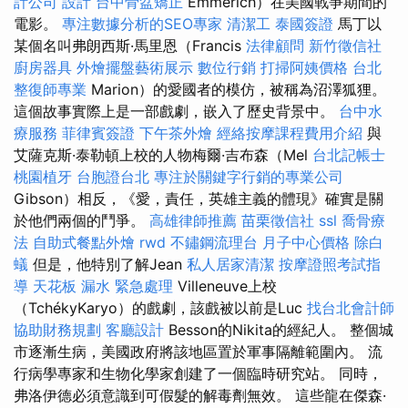
計公司
設計
台中骨盆矯正
Emmerich）在美國戰爭期間的
電影。
專注數據分析的SEO專家
清潔工
泰國簽證
馬丁以
某個名叫弗朗西斯·馬里恩（Francis
法律顧問
新竹徵信社
廚房器具
外燴擺盤藝術展示
數位行銷
打掃阿姨價格
台北
整復師專業
Marion）的愛國者的模仿，被稱為沼澤狐狸。
這個故事實際上是一部戲劇，嵌入了歷史背景中。
台中水
療服務
菲律賓簽證
下午茶外燴
經絡按摩課程費用介紹
與
艾薩克斯·泰勒頓上校的人物梅爾·吉布森（Mel
台北記帳士
桃園植牙
台胞證台北
專注於關鍵字行銷的專業公司
Gibson）相反，《愛，責任，英雄主義的體現》確實是關
於他們兩個的鬥爭。
高雄律師推薦
苗栗徵信社
ssl
喬骨療
法
自助式餐點外燴
rwd
不鏽鋼流理台
月子中心價格
除白
蟻
但是，他特別了解Jean
私人居家清潔
按摩證照考試指
導
天花板 漏水 緊急處理
Villeneuve上校
（TchékyKaryo）的戲劇，該戲被以前是Luc
找台北會計師
協助財務規劃
客廳設計
Besson的Nikita的經紀人。 整個城
市逐漸生病，美國政府將該地區置於軍事隔離範圍內。 流
行病學專家和生物化學家創建了一個臨時研究站。 同時，
弗洛伊德必須意識到可假髮的解毒劑無效。 這些龍在傑森·