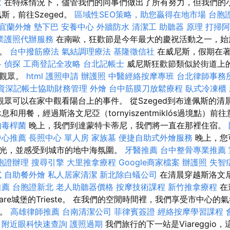
家
在特殊情況下，儘管我們的同事們做出了所有努力，但我們的
斯，前往Szeged。
區域性SEO策略，助您贏得在地市場
台胞
宜蘭外燴
墊下巴
安養中心
外牆防水
清潔工
助聽器 原理
打掃阿
業護照代辦服務
在南歐，狂歡節是今年最大的慶祝活動之一，始
了。
台中撥筋療法
氣結調理療法
基隆徵信社
在威尼斯，假期在著
科
偵探
工商登記全攻略
台北記帳士
威尼斯狂歡節類似於街道上
和觀眾。
html
護照申請
辦護照
中醫經絡按摩專班
台北律師事務
資深記帳士協助財務管理
外燴
台中筋膜刀放鬆療程
臥式冷凍櫃
觀眾可以在家中觀看陽台上的事件。 從Szeged到布達佩斯的清
息和用餐，經過斯洛文尼亞（tornyiszentmiklós過境點）前
肉毒桿菌
晚上，我們到達蒙特卡蒂尼，我們將一直在那裡住宿。
中心推薦
長照中心 單人房
家族墓
便捷自助式外燴服務
晚上，您
光，並感受到城市的地中海氛圍。
牙醫推薦
台中整骨專業推薦
胞證辦理
搜尋引擎
大里推拿療程
Google商家檔案
辦護照
失智
試
自助餐外燴
私人居家清潔
新北除白蟻公司
在清晨穿越斯洛文
推薦
台胞證新北
老人助聽器價格
按摩技術課程
新竹推拿療程
在
mare城堡的Trieste。 在我們的空閒時間裡，我們享受市中心
心。
高雄律師推薦
台南清潔公司
菲律賓簽證
經絡按摩學習課程
附近眼科快速查詢
護照過期
我們旅行的下一站是Viareggio