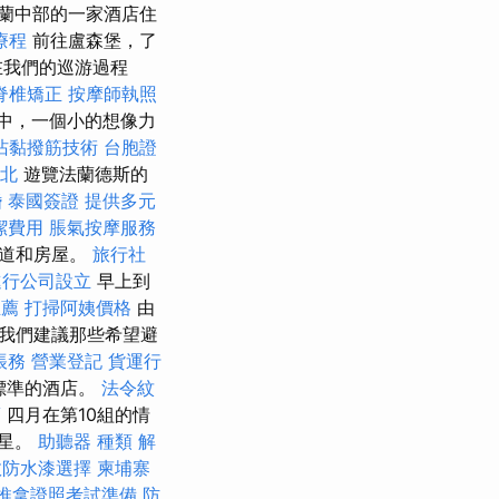
蘭中部的一家酒店住
療程
前往盧森堡，了
在我們的巡游過程
脊椎矯正
按摩師執照
中，一個小的想像力
沾黏撥筋技術
台胞證
台北
遊覽法蘭德斯的
婚
泰國簽證
提供多元
潔費用
脹氣按摩服務
街道和房屋。
旅行社
進行公司設立
早上到
推薦
打掃阿姨價格
由
我們建議那些希望避
帳務
營業登記
貨運行
標準的酒店。
法令紋
薦
四月在第10組的情
顆星。
助聽器 種類
解
效防水漆選擇
柬埔寨
推拿證照考試準備
防