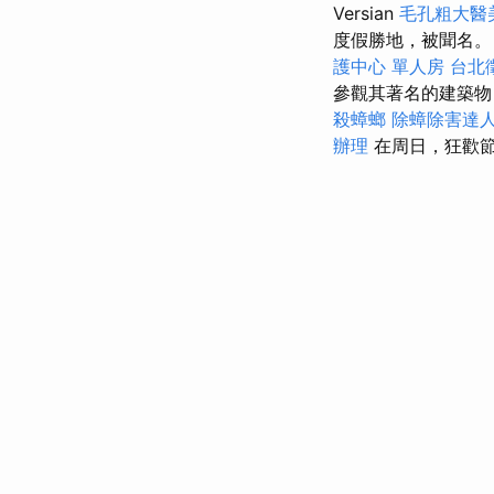
Versian
毛孔粗大醫
度假勝地，被聞名
護中心 單人房
台北
參觀其著名的建築物
殺蟑螂
除蟑除害達
辦理
在周日，狂歡節