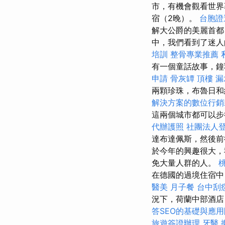
市，有機會觀看世
宿（2晚）。
台胞證
解大公爵的美麗首都
中，我們看到了迷
培訓
整骨專業推薦
有一個童話故事，鐘
申請
骨灰罈
頂樓 漏
兩顆珍珠，布魯日
解決方案的數位行銷
這兩個城市都可以步
代辦護照
社團法人
達布達佩斯，然後前
於今年的興趣很大，
免大量人群的人。
在德國的過境住宿中
醫美
月子餐
台中刮
況下，荷蘭中部酒店（
答SEO的基礎與應
旅遊簽證辦理
牙醫