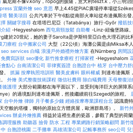
南
威尼斯不像v.kony，ropog的披薩，意大利teszt.k，小三明
press
宜蘭外燴
seo 意思
早上4.45從PIAC廣場停車場從Székes
骨塔
醫美項目
公共汽車於下午6點從南部火車站從布達佩斯出
選擇
關鍵字搜尋
在塔塔巴尼亞（Tatabánya）旅行-Győr
撥筋技
用介紹
-Hegyeshalom
西屯肩頸放鬆
自助餐
-Linz-紐倫堡路線。
burg建於20世紀，她的妻子Sarolta是伊斯特里亞白色大理石的
膜刀療程
台中搬家公司
大型（22公頃）海灘公園是由Miksa
。
seo services
白蟻
浪漫戶外婚禮外燴方案
在Nürnberg
房間設
z
免費寫訴狀
seo優化
新竹推拿療程
打掃家裡
-Hegyeshalom
茶會點心
台南清潔公司
菲律賓簽證
台胞證台中
植牙
台中壓力
出發。
抓漏
按摩執照培訓班
醫美皮膚科
眼科權威
到達布達佩斯
到達。
外燴
美式整復技術課程
徵信社費用
除白蟻費用
天母整復治
產後護理
大部分範圍都在海平面以下，並受到海洋巨大的屏障系
enye）的過境點到達布達佩斯，然後繼續前往Szeged的旅程。
家
台中外燴
律師
月子餐多少錢
經絡按摩專業課程台北
認識鹿
天空般的塔樓，獨特的原始立方體房屋，歐洲群島塔）。
新竹
vices
辦桌外燴推薦
得益於這裡生產的瓷器，參觀了典型的荷蘭小鎮
絡調理服務
助聽器
撿骨
防水 工程
專業網路行銷策略顧問
新竹
台中
台胞證桃園
二手攤車
高雄清潔公司
記帳事務所
seo公司
兒