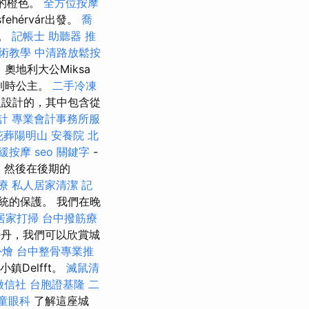
治的橙色。
全方位按摩
fehérvár出發。
喬
發。
記帳士
助聽器 推
術教學
中清路放鬆按
 奧地利大公Miksa
比利時公主。
二手冷凍
本人設計的，其中包含從
計
專業會計事務所服
花葬陽明山
安養院
北
舒緩按摩
seo 關鍵字
-
，然後在後期的
療
私人居家清潔
記
統的保護。 我們在晚
居家打掃
台中撥筋療
特丹，我們可以欣賞城
外燴
台中整骨專業推
Delfft。
滅鼠清
徵信社
台胞證基隆
二
童眼科
了解這座城