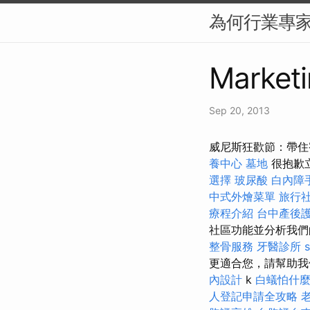
為何行業專家選
Marketi
Sep 20, 2013
威尼斯狂歡節：帶住
養中心
墓地
很抱歉
選擇
玻尿酸
白內障
中式外燴菜單
旅行
療程介紹
台中產後
社區功能並分析我
整骨服務
牙醫診所
更適合您，請幫助我們
內設計
k
白蟻怕什
人登記申請全攻略