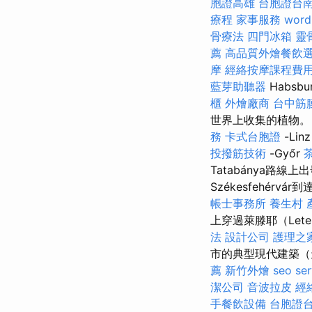
胞證高雄
台胞證台
療程
家事服務
word
骨療法
四門冰箱
靈
薦
高品質外燴餐飲
摩
經絡按摩課程費
藍芽助聽器
Habs
櫃
外燴廠商
台中筋
世界上收集的植物
務
卡式台胞證
-Lin
投撥筋技術
-Győr
Tatabánya路線上
Székesfehérvár
帳士事務所
養生村
上穿過萊滕耶（Let
法
設計公司
護理之
市的典型現代建築（
薦
新竹外燴
seo ser
潔公司
音波拉皮
經
手餐飲設備
台胞證