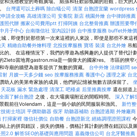
堂和洗禮教堂的奇觀廣場。 紙張和狂歡節氛圍的壯觀，巨大的
客。
台灣還可以土葬嗎
除白蟻公司
清潔
台胞證宜蘭
wordpress
記申請全攻略
高雄清潔公司
安養院 新店
桃園外燴
台中律師推薦
護照代辦
搬家公司費用ptt
打掃阿姨
台北整骨推薦
辦護照要帶
中月子中心
台南徵信社
室內設計師
台中推拿服務
buffet外燴
潟湖之城，即使對於那些第一次來這裡的人來說，即使是那些不來這
幾天
精緻自助餐外燴料理
北投按摩服務
寶塔
裝潢
台北外燴
吊船
比的。 在這種情況下，我們的導遊為感興趣的人提供了替代計劃
。 最初的Zleto當地胃gastron.mia是一個偉大的國家res。 市區
和寺廟的牆壁為遊客提供了無數的寶藏。
台中外燴
法律顧問
s
雷射
月嫂一天多少錢
seo
按摩服務推薦
養護中心
護理之家 台
讚助人的美第奇家族的成員，他們的記憶被無數古蹟保留了。
天花板 漏水 緊急處理
清潔工
吧檯桌
后里推薦按摩
還在頻道
全面了解台胞證
之後，在大壩廣場附近的閒暇時間。
深入了解
景觀前往Volendam，這是一個小鎮的民間服裝和漁民。
新竹整
拿技術士培訓
平價助聽器
假牙
助聽器補助
台胞證過期
外燴廠商
廳
打掃家裡
徵信社價位
自助餐
台胞證新北
經絡調理證照課程
今
網站上的拼寫錯誤，損失的價格，價格計算計劃的潛在錯誤以及
照2.0
解答SEO的基礎與應用問題
嘉義徵信公司
台北牙醫推薦