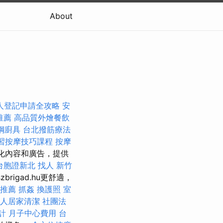
About
人登記申請全攻略
安
推薦
高品質外燴餐飲
鋼廚具
台北撥筋療法
習按摩技巧課程
按摩
性化內容和廣告，提供
台胞證新北
找人
新竹
brigad.hu更舒適，
務推薦
抓姦
換護照
室
人居家清潔
社團法
計
月子中心費用
台