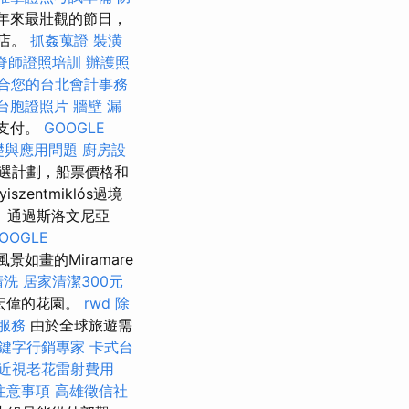
150年來最壯觀的節日，
酒店。
抓姦蒐證
裝潢
脊師證照培訓
辦護照
合您的台北會計事務
台胞證照片
牆壁 漏
時支付。
GOOGLE
礎與應用問題
廚房設
選計劃，船票價格和
zentmiklós過境
 通過斯洛文尼亞
OOGLE
如畫的Miramare
清洗
居家清潔300元
宏偉的花園。
rwd
除
服務
由於全球旅遊需
鍵字行銷專家
卡式台
近視老花雷射費用
注意事項
高雄徵信社