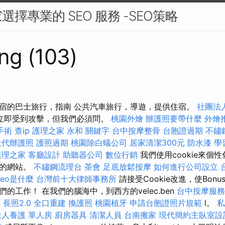
擇專業的 SEO 服務 -SEO策略
ng (103)
宿的巴士旅行，指南 公共汽車旅行，導遊，提供住宿。
社團法
立即受到攻擊，但我們必須問。
桃園外燴
辦護照要帶什麼
外燴
手術
查ip
護理之家 永和
關鍵字
台中按摩整骨
台胞證過期
不鏽
社代辦護照
護照過期
桃園除白蟻公司
居家清潔300元
防水漆
學
護理之家
客廳設計
助聽器公司
數位行銷
我們使用cookie來個
們的網站。
不鏽鋼流理台
茶會
足底放鬆按摩
如何進行公司設立
seo是什麼
台灣前十大律師事務所
請接受Cookie改進，使Bonusz
的工作！ 在我們的腦海中，到西方的velec.ben
台中按摩服
麼
長照2.0
全口重建
換護照
桃園植牙
申請台胞證照片規範
l。
私
老人養護 單人房
廚房器具
清潔人員
台南搬家
現代簡約主臥室設