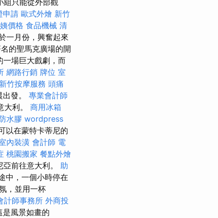
小組只能從外部觀
證申請
歐式外燴
新竹
姨價格
食品機械
清
於一月份，興奮起來
名的聖馬克廣場的開
的一場巨大戲劇，而
所
網路行銷
牌位
室
新竹按摩服務
頭痛
晨出發。
專業會計師
往意大利。
商用冰箱
防水膠
wordpress
可以在蒙特卡蒂尼的
室內裝潢
會計師
電
症
桃園搬家
餐點外燴
尼亞前往意大利。
助
途中，一個小時停在
的氣氛，並用一杯
會計師事務所
外商投
，這是風景如畫的