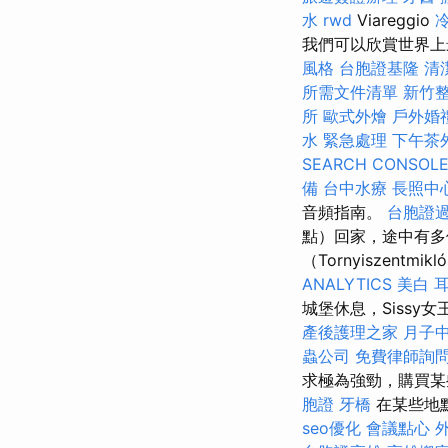
水
rwd
Viareggio
我們可以欣賞世界上最
風格
台胞證基隆
清
所需文件清單
新竹
所
歐式外燴
戶外婚
水 緊急處理
下午茶
SEARCH CONSOL
備
台中水療
長照中
音頻指南。
台胞證
點）回家，途中有多
（Tornyiszent
ANALYTICS
美白
城堡休息，Sissy
產後護理之家 月子
蟲公司
免費律師詢
求極為強勁，購買
胞證
牙橋
在某些地
seo優化
會議點心