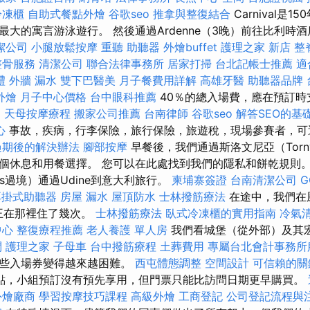
冷凍櫃
自助式餐點外燴
谷歌seo
推拿與整復結合
Carnival是
大的寓言游泳遊行。 然後通過Ardenne（3晚）前往比利時
潔公司
小腿放鬆按摩
重聽 助聽器
外燴buffet
護理之家 新店
整
整骨服務
清潔公司
聯合法律事務所
居家打掃
台北記帳士推薦
適
禮
外牆 漏水
雙下巴醫美
月子餐費用詳解
高雄牙醫
助聽器品牌
外燴
月子中心價格
台中眼科推薦
40％的總入場費，應在預訂
E
天母按摩療程
搬家公司推薦
台南律師
谷歌seo
解答SEO的基
心
事故，疾病，行李保險，旅行保險，旅遊稅，現場參賽者，可
過期後的解決辦法
腳部按摩
早餐後，我們通過斯洛文尼亞（Tornyis
個休息和用餐選擇。 您可以在此處找到我們的隱私和餅乾規則。
miklós過境）通過Udine到意大利旅行。
柬埔寨簽證
台南清潔公司
G
耳掛式助聽器
房屋 漏水
屋頂防水
士林撥筋療法
在途中，我們在風景
女王在那裡住了幾次。
士林撥筋療法
臥式冷凍櫃的實用指南
冷氣
中心
整復療程推薦
老人養護 單人房
我們看城堡（從外部）及其
問
護理之家
子母車
台中撥筋療程
土葬費用
專屬台北會計事務所
某些入場券變得越來越困難。
西屯體態調整
空間設計
可信賴的關
點，小組預訂沒有預先享用，但門票只能比訪問日期更早購買。
外燴廠商
學習按摩技巧課程
高級外燴
工商登記
公司登記流程與