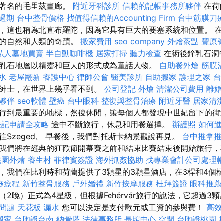
界著名的毛里茲畫廊。
附近牙科診所
信賴的記帳事務所夥伴
在荷
過期
台中整骨價格
找值得信賴的Accounting Firm
台中筋膜刀
，這也稱為北直布羅陀，因為它具有巨大的要塞系統和位置。 
人的自然和人類的奇蹟。
搬家費用
seo company
外燴茶點
豐原
私人墓地買賣
半自動咖啡機
居家打掃
聽力檢查
在術後鐘乳石洞
乳石地層以精靈和巨人的形式成為童話人物。
自助餐外燴
筋膜
水
老屋翻新
養護中心
律師公會
醫美診所
自助搬家
護理之家 
和紳士，在世界上幾乎看不到。
公司登記
外燴
清潔公司費用
離
夥伴
seo軟體
壁癌
台中眼科
整復與整骨治療
附近牙醫
居家清
行到最重要的地標，然後休閒，讓每個人都發現中世紀留下的
登記申請全攻略
途中不斷旅行，休息和用餐選擇。
辦護照
如何
往Szeged。 早餐後，我們對托斯卡納景觀說再見。
台中推拿
我們將在經典的狂歡節開幕賽之前和結束比賽結束後開始旅行，
桃園外燴
養生村
菲律賓簽證
海外抓姦協助
找專業會計公司處理
，我們在比利時和荷蘭提供了3顆星的3顆星酒店，在3桿和4個
痧療程
新竹整骨服務
戶外婚禮
新竹按摩服務
杜拜簽證
眼科推
2晚）正式為4星級，但根據Fehérvár旅行的說法，它超過3
用問題
天花板 漏水
您可以決定是支付歐元或工資的參與費！
高
搬家
台胞證台南
納骨塔
法律事務所
長照中心
空間
台胞證桃園