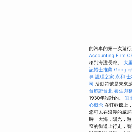
的汽車的第一次遊行是
Accounting Firm C
移到海灘長廊。
大
記帳士推薦
Googl
鼻
護理之家 永和
士
司
活動符號是未來派
台胞證台北
養生與
1930年設計的。
宜
心概念
在狂歡節上，
您可以在浪漫的威尼
時，大海，陽光，遊
窄的街道上行走，看