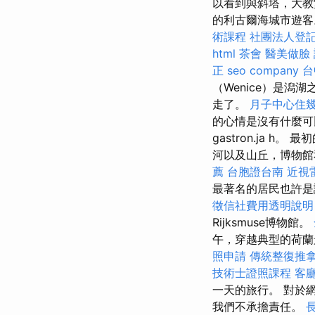
以看到與斜塔，大教
的利古爾海城市遊
術課程
社團法人登
html
茶會
醫美做臉
正
seo company
台
（Wenice）是
走了。
月子中心住
的心情是沒有什麼可
gastron.ja h
河以及山丘，博物館
薦
台胞證台南
近視
最著名的居民也許是
徵信社費用透明說明
Rijksmuse博物館。
午，穿越典型的荷蘭
照申請
傳統整復推
技術士證照課程
客
一天的旅行。 對於
我們不承擔責任。
長