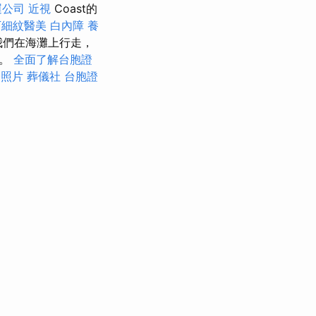
運公司
近視
Coast的
下細紋醫美
白內障
養
我們在海灘上行走，
年。
全面了解台胞證
證照片
葬儀社
台胞證