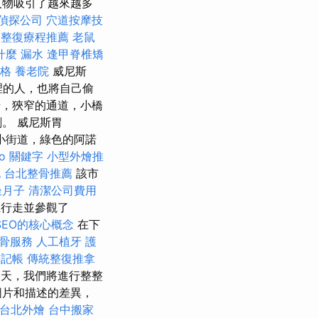
人物吸引了越來越多
偵探公司
穴道按摩技
整復療程推薦
老鼠
什麼
漏水
逢甲脊椎矯
價格
養老院
威尼斯
裡的人，也將自己偷
，狹窄的通道，小橋
。 威尼斯胃
的狹窄小街道，綠色的阿諾
eo 關鍵字
小型外燴推
北
台北整骨推薦
該市
坐月子
清潔公司費用
上行走並參觀了
SEO的核心概念
在下
骨服務
人工植牙
護
記帳
傳統整復推拿
天，我們將進行整整
圖片和描述的差異，
台北外燴
台中搬家