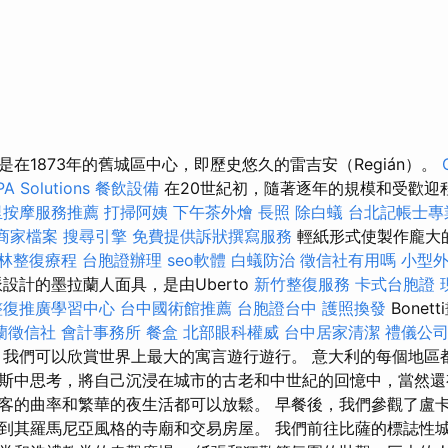
在1873年的舊城區中心，即歷史悠久的雷吉安（Regián）。
PA Solutions
餐飲設備
在20世紀初，隨著逐年的規模和受歡迎
里按摩服務推薦
打掃阿姨
下午茶外燴
長照
除白蟻
台北記帳士專
e商家檔案
搜尋引擎
免費提供訴狀撰寫服務
輕紙形式使製作龐大
林整復療程
台胞證辦理
seo軟體
白蟻防治
徵信社有用嗎
小型
設計的墨拉蘭人面具，是由Uberto
新竹整復服務
卡式台胞證
整復推廣學習中心
台中國術館推薦
台胞證台中
護照換發
Bone
蘭徵信社
會計事務所
餐盒
北部眼科權威
台中居家清潔
禮儀公
我們可以欣賞世界上最大的寓言遊行遊行。 意大利的每個地區
斯中思考，將自己沉浸在城市的古老和中世紀的回憶中，當然還
客的曲率和繁華的夜生活都可以放鬆。 早餐後，我們參觀了盧卡
到其羅馬尼亞風格的寺廟和交易房屋。 我們前往比薩的標誌性