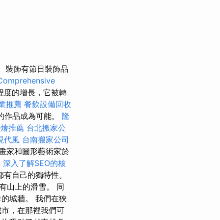
裝飾有節日裝飾品
Comprehensive
程度的增長，它被轉
業推薦
餐飲設備回收
的作品成為可能。
隆
外燴推薦
台北搬家公
現代風
台南搬家公司
tti畫家和圖形藝術家於
司
深入了解SEO的核
都有自己的獨特性。
有山上的滑雪。 同
的城牆。 我們在狹
城市，在那裡我們可