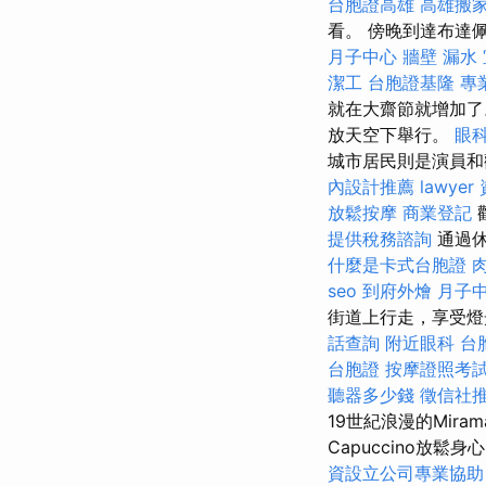
台胞證高雄
高雄搬
看。 傍晚到達布達佩
月子中心
牆壁 漏水
潔工
台胞證基隆
專
就在大齋節就增加
放天空下舉行。
眼
城市居民則是演員
內設計推薦
lawyer
放鬆按摩
商業登記
提供稅務諮詢
通過休
什麼是卡式台胞證
seo
到府外燴
月子
街道上行走，享受燈
話查詢
附近眼科
台
台胞證
按摩證照考
聽器多少錢
徵信社
19世紀浪漫的Mira
Capuccino放鬆身
資設立公司專業協助