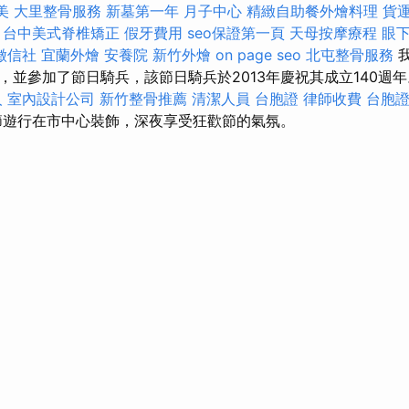
美
大里整骨服務
新墓第一年
月子中心
精緻自助餐外燴料理
貨
。
台中美式脊椎矯正
假牙費用
seo保證第一頁
天母按摩療程
眼
徵信社
宜蘭外燴
安養院
新竹外燴
on page seo
北屯整骨服務
，並參加了節日騎兵，該節日騎兵於2013年慶祝其成立140週
人
室內設計公司
新竹整骨推薦
清潔人員
台胞證
律師收費
台胞
遊行在市中心裝飾，深夜享受狂歡節的氣氛。