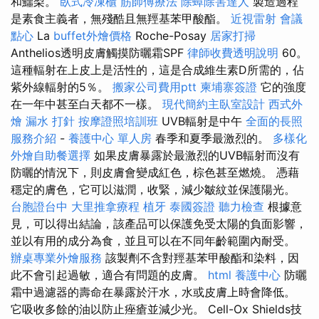
和鱷梨。
臥式冷凍櫃
筋師傅療法
除蟑除害達人
製造過程
是素食主義者，無殘酷且無羥基苯甲酸酯。
近視雷射
會議
點心
La
buffet外燴價格
Roche-Posay
居家打掃
Anthelios透明皮膚觸摸防曬霜SPF
律師收費透明說明
60。
這種輻射在上皮上是活性的，這是合成維生素D所需的，佔
紫外線輻射的5％。
搬家公司費用ptt
柬埔寨簽證
它的強度
在一年中甚至白天都不一樣。
現代簡約主臥室設計
西式外
燴
漏水 打針
按摩證照培訓班
UVB輻射是中午
全面的長照
服務介紹
-
養護中心 單人房
春季和夏季最激烈的。
多樣化
外燴自助餐選擇
如果皮膚暴露於最激烈的UVB輻射而沒有
防曬的情況下，則皮膚會變成紅色，棕色甚至燃燒。 憑藉
穩定的膚色，它可以滋潤，收緊，減少皺紋並保護陽光。
台胞證台中
大里推拿療程
植牙
泰國簽證
聽力檢查
根據意
見，可以得出結論，該產品可以保護免受太陽的負面影響，
並以有用的成分為食，並且可以在不同年齡範圍內耐受。
辦桌專業外燴服務
該製劑不含對羥基苯甲酸酯和染料，因
此不會引起過敏，適合有問題的皮膚。
html
養護中心
防曬
霜中過濾器的壽命在暴露於汗水，水或皮膚上時會降低。
它吸收多餘的油以防止痤瘡並減少光。 Cell-Ox Shields技