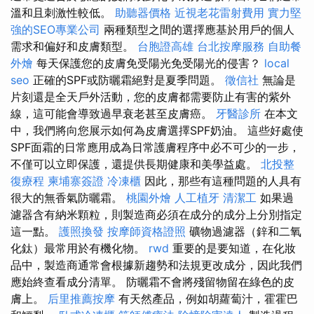
溫和且刺激性較低。
助聽器價格
近視老花雷射費用
實力堅
強的SEO專業公司
兩種類型之間的選擇應基於用戶的個人
需求和偏好和皮膚類型。
台胞證高雄
台北按摩服務
自助餐
外燴
每天保護您的皮膚免受陽光免受陽光的侵害？
local
seo
正確的SPF或防曬霜絕對是夏季問題。
徵信社
無論是
片刻還是全天戶外活動，您的皮膚都需要防止有害的紫外
線，這可能會導致過早衰老甚至皮膚癌。
牙醫診所
在本文
中，我們將向您展示如何為皮膚選擇SPF奶油。 這些好處使
SPF面霜的日常應用成為日常護膚程序中必不可少的一步，
不僅可以立即保護，還提供長期健康和美學益處。
北投整
復療程
柬埔寨簽證
冷凍櫃
因此，那些有這種問題的人具有
很大的無香氣防曬霜。
桃園外燴
人工植牙
清潔工
如果過
濾器含有納米顆粒，則製造商必須在成分的成分上分別指定
這一點。
護照換發
按摩師資格證照
礦物過濾器（鋅和二氧
化鈦）最常用於有機化物。
rwd
重要的是要知道，在化妝
品中，製造商通常會根據新趨勢和法規更改成分，因此我們
應始終查看成分清單。 防曬霜不會將殘留物留在綠色的皮
膚上。
后里推薦按摩
有天然產品，例如胡蘿蔔汁，霍霍巴