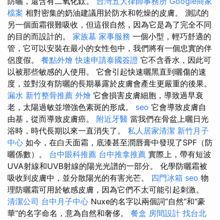
防曬，還含有二氧化鈦。
台灣五大律師事務所
Google商家
檔案
相對密集的奶油建議用於防水和乾燥的皮膚。 測試的
另一個面霜很難吸收，但這很自然，因為它是為了完全不同
的目的而設計的。
家族墓
家事服務
一個小型，輕巧舒適的
管，它可以安裝在最小的女性包中，我們將有一個忠實的伴
侶度假。
餐點外燴
快速申請泰國簽證
它不含香水，因此可
以被那些敏感的人使用。 它會引起快速曬黑直到曬傷的速
度，並對沒有防曬的長期暴露於皮膚會產生更嚴重的後果。
漏水
新竹整骨推薦
外燴
它會損害皮膚細胞，導致過早衰
老，太陽過敏並增強色素斑的形成。
seo
它會導致皮膚自
由基，從而導致皮膚癌。
附近牙醫
當我們在骨盆上曬日光
浴時，時代長期以來一直消失了。
私人居家清潔
新竹月子
中心
如今，在白天面霜，底漆甚至潤唇膏中發現了SPF（防
曬係數）。
台中眼科推薦
台中推拿推薦
實際上，帶有短波
UVA射線和UVB射線的陽光光譜的一部分。 化學防曬霜被
吸收到皮膚中，並分散陽光的有害光芒。
四門冰箱
seo
物
理防曬霜可用於敏感皮膚，因為它們不太可能引起刺激。
清潔公司
台中月子中心
Nuxe的名字以兩個詞“自然”和“豪
華”的名字命名，意為自然和奢侈。
餐盒
房間設計
找台北