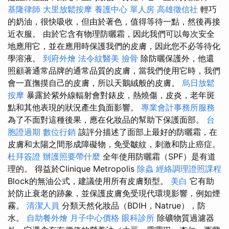
基隆律師
大里放鬆按摩
養護中心 單人房
高雄徵信社
輕巧
的奶油，很快吸收，但由於著色，值得等待一點，然後再接
近衣服。 由於它含有物理防曬霜，因此我們可以每次安全
地應用它，並在應用時保護我們的皮膚，因此您不必等待化
學溶液。
到府外燴
法令紋醫美
撿骨
除防曬保護外，他還
照顧著通常品牌的通常品質的皮膚，當我們使用它時，我們
會一直撫摸自己的皮膚，所以天鵝絨般的皮膚。
烏日放鬆
按摩
暴露於紫外線輻射會對錶皮，熱燒傷，皮炎，老年斑
點和其他表現的狀況產生負面影響。
專業會計事務所服務
為了不面對這種後果，應在化妝品的幫助下保護面部。
台
胞證過期
數位行銷
該評分描述了面部上最好的防曬霜，在
皮膚和太陽之間形成障礙物，免受皺紋，刺激和防止癌症。
杜拜簽證
辦護照要帶什麼
全年使用防曬霜（SPF）是有道
理的。 得益於Clinique Metropolis
除蟲
經絡調理證照課程
Block的無油公式，建議使用所有皮膚類型。
美白
它有助
於防止衰老的跡象，並保護皮膚免受現代環境影響，例如煙
霧。
清潔人員
分類天然化妝品（BDIH，Natrue），防
水。
自助餐外燴
月子中心價格
眼科診所
除礦物質過濾器