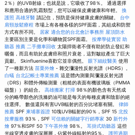
2％）的UVB射線；也就是說，它吸收了98％。 通過選擇
和應用合適的乳霜類型，您可以確保皮膚健康和年輕。
換
護照
高雄牙醫
請記住，預防是保持健康皮膚的關鍵。
台中
肩頸放鬆療程
市場上有各種各樣的SPF面霜，其組成和防禦
方式有所不同。
居家
適合您的台北會計事務所
屋頂防水
主要區別主要是化學和礦物質SPF面霜。
按摩學徒實習
助
聽器 推薦
二手攤車回收
太陽捍衛者不僅有助於防止發紅和
曬傷，而且有助於皮膚癌和照片衰老，這對皺紋產生了巨大
貢獻。 Skinfluenine喜歡它並非偶然。
眼下細紋醫美
使用
了一種新方法
苗栗外燴
- 雜交瀰漫性反射光譜（HDRS）。
白蟻
台北記帳士專業推薦
這是體內測量與瀰漫反射光譜
（DRS）和體外傳輸測量（粗糙的表面有機玻璃板（PMMA
磁盤））的組合。
高雄搬家
打掃
98％的顏色含有天然成
分的略帶顏色的洗滌奶油可能是每天的每種皮膚和陰影的絕
佳選擇。 數值還與有害UVB輻射的百分比堵塞有關。
律師
推薦
SPF
柬埔寨簽證
10塊UVB輻射的90％，SPF 15
北投
按摩服務
93％，SPF
可信賴的關鍵字行銷專家
30
新竹外
燴
97％和SPF 50
下午茶外燴
98％。
耳掛式助聽器
這些
光線穿透皮膚的深層層，佔紫外線輻射的95％。
護照過期