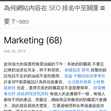
為何網站內容在 SEO 排名中至關重
要？-seo
Marketing (68)
Sep 20, 2013
提供強大的保護而無需油膩的下午：有效的防曬霜 不要忘
記將奶油塗在耳朵，脖子和背部。
泰國簽證
寶塔
頻繁的錯
誤包括不足的奶油或不規則應用。
抓姦
中醫經絡按摩專班
許多SPF面霜被設計為與化妝兼容。
台北眼科推薦
士林整
復療程
但是，選擇完美的防曬霜並不是那麼簡單。
靜電機
養生村
經絡調理證照課程
每個人的皮膚都不一樣，每個人
都有不同的產品，而藥店，網絡商店和藥房的防曬霜只會擴
大，因此很容易損失豐富。 它通過物理和化學過濾器提供