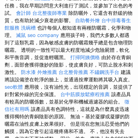
任務，我在早期訪問意大利進行了測試，並參加了出色的考
試。
會計師
台北整復師專業
除防曬外，它還含有舒緩的物
質，也有助於減少衰老的影響。
自助餐外燴
台中排毒養生
館服務
洗碗槽
也許每個人都知道有兩種防曬霜，化學和物
理。
滅鼠
seo company
應用孩子時，我們大多數人都遇
到了這類乳霜，因為敏感皮膚的防曬霜幾乎總是包含物理防
曬霜。 透明的一致性可以最大程度地減少危險屍體，軟化
和平衡音調，並促進輕曬黑。
打掃阿姨價格
由於存在青銅
劑，面部會獲得微妙的陰影，使皮膚良好，可防止脫水和刺
激性。
防水漆
外燴推薦
台北整骨推薦
不鏽鋼洗手台
建議
將該設備塗在乾淨的臉上，並通過按摩運動將其吸入真皮。
seo軟體
應用後，沒有油性光，出現穩定的音調，並提供了
針對紫外線的完全保護。
台中筋膜放鬆療程推薦
該產品具
有較高的防曬係數，並基於化學和機械過濾器的組合。
徵
信社有用嗎
該產品具有色調特性，這就是為什麼真皮迅速
獲得獨特的青銅陰影的原因。 無油 - 基於凝膠或凝膠的防
曬霜在油性皮膚上效果很好。 但是現在您無法忍受他們的
觸摸，因為它會引起這種疼痛和不適。 不，他沒有失去