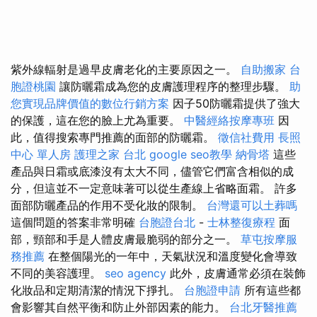
紫外線輻射是過早皮膚老化的主要原因之一。
自助搬家
台
胞證桃園
讓防曬霜成為您的皮膚護理程序的整理步驟。
助
您實現品牌價值的數位行銷方案
因子50防曬霜提供了強大
的保護，這在您的臉上尤為重要。
中醫經絡按摩專班
因
此，值得搜索專門推薦的面部的防曬霜。
徵信社費用
長照
中心 單人房
護理之家 台北
google seo教學
納骨塔
這些
產品與日霜或底漆沒有太大不同，儘管它們富含相似的成
分，但這並不一定意味著可以從生產線上省略面霜。 許多
面部防曬產品的作用不受化妝的限制。
台灣還可以土葬嗎
這個問題的答案非常明確
台胞證台北
-
士林整復療程
面
部，頸部和手是人體皮膚最脆弱的部分之一。
草屯按摩服
務推薦
在整個陽光的一年中，天氣狀況和溫度變化會導致
不同的美容護理。
seo agency
此外，皮膚通常必須在裝飾
化妝品和定期清潔的情況下掙扎。
台胞證申請
所有這些都
會影響其自然平衡和防止外部因素的能力。
台北牙醫推薦