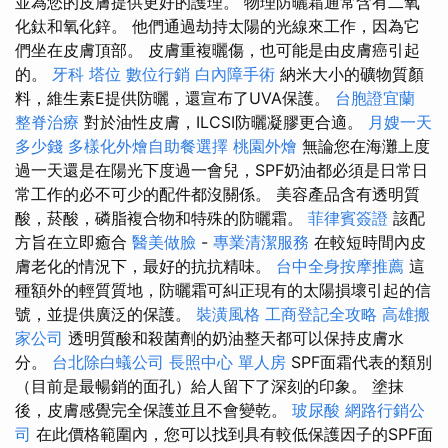
並為您的皮膚提供更好的護理。 物理防曬霜通常含有二氧
化鈦和氧化鋅。 他們通過劫持太陽的光線來工作，因為它
們坐在皮膚頂部。 皮膚重複曬傷，也可能是由皮膚癌引起
的。
牙科
塔位
數位行銷
白內障手術
納米大小的礦物質顏
料，維生素E提供防曬，還宣布了UVA保護。
台胞證宜蘭
整脊治療
對於油性皮膚，ILCSI防曬凝膠更合適。
月嫂一天
多少錢
多樣化外燴自助餐選擇
桃園外燴
無論您在海灘上度
過一天還是在陽光下度過一會兒，SPF奶油都必須是日常日
常工作的必不可少的配件都沒關係。 美容產品含有透明質
酸，菸酸，磷脂複合物和特殊的防曬霜。
菲律賓簽證
該配
方旨在立即癒合
醫美做臉
-
專業清潔服務
在較短時間內皮
膚老化的情況下，最好的抗抗精味。
台中全身按摩推薦
這
種額外的輕質質地，防曬霜可糾正現有的太陽損壞引起的信
號，並提供廣泛的保護。
裝潢風格
工商登記全攻略
高雄搬
家公司
透明質酸和殺菌劑的奶油整天都可以保持皮膚水
分。
台北除白蟻公司
長照中心 單人房
SPF面霜代表的類別
（目前是最暢銷的面孔）給人留下了深刻的印象。 塗抹
後，皮膚感覺完全保護並且不會變乾。
玻尿酸
網路行銷公
司
在此價格範圍內，您可以找到具有較低保護因子的SPF面