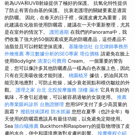
術為UVA和UVB射線提供了極好的保護。 抗氧化特性提供
了防止有害自由基的保護。 抗衰老護理的關鍵要素是適當
的防曬。 因此，在春天的日子裡，保護皮膚尤為重要，因
此建議在化妝前使用防曬霜，建議在一天中重新整理，尤其
是在室外的情況下。
護照過期
在我們的Panorama中，我
們收集了強大的50個因素或更高的防曬產品，這些產品不
油脂並且可以輕鬆塗抹底漆。
基隆徵信社
台北律師事務所
外燴推薦
專注數據分析的SEO專家
塔位價格
請避免在臉上
使用Bodylight
清潔公司費用
Cream。 一個重要的警告
是，您可以像許多其他防曬產品一樣為白色衣服上色，因此
只有在完美吸收後才能到達。
桃園植牙
據信，奶油與其功
能完美地應對，可防止乾燥，減少衰老斑點和模仿皺紋的外
觀。
護理之家 台北
北投按摩服務
頂樓 漏水
它具有良好的
氣味，不會引起過敏，可以被容易過敏的女孩使用。
推薦
的專業眼科診所
台胞證辦理
您用SPF支付了多少高質量的
面霜？
撥筋技術課程
防水抓漏
您想在夏季（也許全年）每
天使用的防曬霜應該具有最佳功能，以免避免定期使用。
Sea
除白蟻推薦
Buckthorn和Raspberry的提取物增強了皮
膚的水合，併中和環境應激對皮膚的影響。
按摩療程介紹