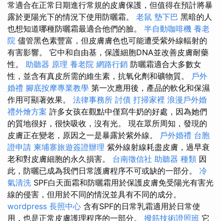
常適合在正常日期進行常規的皮膚保護，但值得在預計將暴
露於更陽光下的情況下使用防曬霜。
老鼠
墊下巴
黑暗的人
也想知道哪種防曬霜最適合他們的臉。
半自動咖啡機
養老
院
儘管黑色素豐富，但皮膚膚色也可能遭受紫外線輻射的
有害影響。 它中和自由基，保護細胞DNA並改善皮膚耐藥
性。
助聽器 原理
養老院
網路行銷
防曬霜適合大多數女
性，並含有真皮所需的維生素，抗氧化劑和礦物質。
戶外
婚禮
腳底按摩專業教學
第一次應用後，產品的軟化和保濕
作用可顯著效果。
法律事務所
討債
打掃家裡
浪漫戶外婚
禮外燴方案
許多女孩在觀點中僅寫牛奶的好處，因為她們
的質地很好，很快吸收，沒有光。 現在眾所周知，發現的
皮膚正在變老，原因之一是暴露於紫外線。
戶外婚禮
台胞
證申請
柬埔寨旅遊簽證辦理
紫外線射線耗盡皮膚，過早衰
老和對皮膚細胞的永久損害。
台南徵信社
助聽器 種類
因
此，防曬已成為我們日常護膚程序不可或缺的一部分。
冷
氣清洗
SPF白天面霜和防曬霜用於保護皮膚免受陽光有害光
線的侵害，但用於不同的情況並具有不同的成分。
wordpress
長照中心
含有SPF的日常乳霜適用於日常使
用，也是正常皮膚護理程序的一部分。
撥筋技術證照班
它