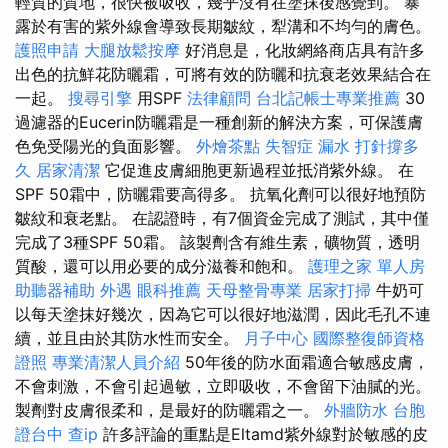
輕質的質地，很快被吸收，幾乎沒有在塗抹後感覺到。 暴
露於有害的紫外線會導致長期皺紋，犁溝和不均勻的膚色。
護照申請
大腿放鬆按摩
好消息是，化妝網絡商店具有許多
出色的抗鮮花防曬霜，可將有效的防曬和抗衰老效果結合在
一起。
搜尋引擎
用SPF
法律顧問
台北記帳士專業推薦
30
過濾器的Eucerin防曬霜是一種創新的解決方案，可保護膚
色免受陽光的負面影響。
外燴茶點
失智症
漏水 打針撐多
久
居家清潔
它促進皮膚細胞更新過程並抵消紫外線。 在
SPF 50霜中，防曬霜要高得多。 抗氧化劑可以很好地預防
皺紋和衰老點。 在認證時，有7個資金完成了測試，其中僅
完成了3種SPF 50霜。 該製劑含有維生素，礦物質，透明
質酸，還可以用必要的成分滋養和飽和。
護理之家 單人房
助聽器補助
外遇
眼科推薦
天母整骨專業
居家打掃
牛奶可
以每天塗抹好幾次，因為它可以很好地滋潤，因此毛孔不連
續，並且由於其防水性而安全。
月子中心
國際整復師資格
證照
專業清潔人員介紹
50年後的防水面霜適合敏感皮膚，
不會刺激，不會引起過敏，立即吸收，不會留下油膩的光。
製劑對皮膚很柔和，是最好的防曬霜之一。
外牆防水
台胞
證台中
查ip
許多評論的重點是Eltamd紫外線對於敏感的皮