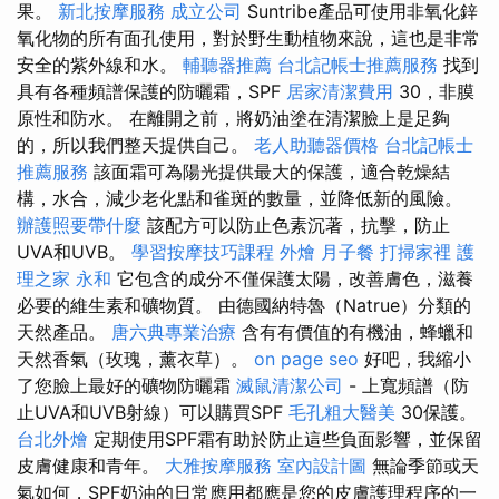
果。
新北按摩服務
成立公司
Suntribe產品可使用非氧化鋅
氧化物的所有面孔使用，對於野生動植物來說，這也是非常
安全的紫外線和水。
輔聽器推薦
台北記帳士推薦服務
找到
具有各種頻譜保護的防曬霜，SPF
居家清潔費用
30，非膜
原性和防水。 在離開之前，將奶油塗在清潔臉上是足夠
的，所以我們整天提供自己。
老人助聽器價格
台北記帳士
推薦服務
該面霜可為陽光提供最大的保護，適合乾燥結
構，水合，減少老化點和雀斑的數量，並降低新的風險。
辦護照要帶什麼
該配方可以防止色素沉著，抗擊，防止
UVA和UVB。
學習按摩技巧課程
外燴
月子餐
打掃家裡
護
理之家 永和
它包含的成分不僅保護太陽，改善膚色，滋養
必要的維生素和礦物質。 由德國納特魯（Natrue）分類的
天然產品。
唐六典專業治療
含有有價值的有機油，蜂蠟和
天然香氣（玫瑰，薰衣草）。
on page seo
好吧，我縮小
了您臉上最好的礦物防曬霜
滅鼠清潔公司
- 上寬頻譜（防
止UVA和UVB射線）可以購買SPF
毛孔粗大醫美
30保護。
台北外燴
定期使用SPF霜有助於防止這些負面影響，並保留
皮膚健康和青年。
大雅按摩服務
室內設計圖
無論季節或天
氣如何，SPF奶油的日常應用都應是您的皮膚護理程序的一