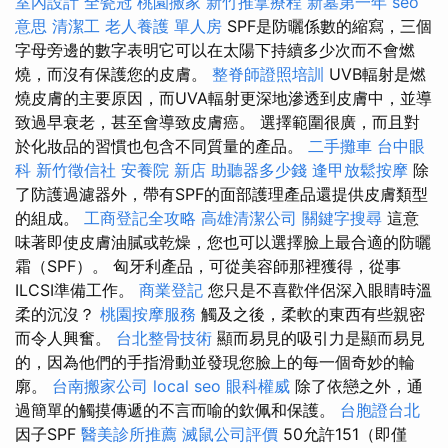
室內設計
全瓷冠
桃園搬家
新竹推拿療程
新墓第一年
seo
意思
清潔工
老人養護 單人房
SPF是防曬係數的縮寫，三個
字母旁邊的數字表明它可以在太陽下持續多少次而不會燃
燒，而沒有保護您的皮膚。
整脊師證照培訓
UVB輻射是燃
燒皮膚的主要原因，而UVA輻射更深地滲透到皮膚中，並導
致過早衰老，甚至會導致皮膚癌。 選擇範圍很廣，而且對
於化妝品的習慣也包含不同質量的產品。
二手攤車
台中眼
科
新竹徵信社
安養院 新店
助聽器多少錢
逢甲放鬆按摩
除
了防護過濾器外，帶有SPF的面部護理產品還提供皮膚類型
的組成。
工商登記全攻略
高雄清潔公司
關鍵字搜尋
這意
味著即使皮膚油膩或乾燥，您也可以選擇臉上最合適的防曬
霜（SPF）。 匈牙利產品，可從美容師那裡獲得，從事
ILCSI準備工作。
商業登記
您只是不喜歡伴侶深入眼睛時溫
柔的沉沒？
桃園按摩服務
觸及之後，柔軟的東西有些親密
而令人興奮。
台北整骨技術
顯而易見的吸引力是顯而易見
的，因為他們的手指滑動並發現您臉上的每一個奇妙的輪
廓。
台南搬家公司
local seo
眼科權威
除了依戀之外，通
過簡單的觸摸傳遞的不言而喻的欽佩和保護。
台胞證台北
因子SPF
醫美診所推薦
滅鼠公司評價
50允許151（即僅