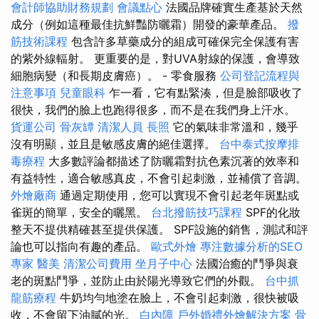
會計師協助財務規劃
會議點心
法國品牌確實生產基於天然
成分（例如這種最佳抗鮮豔防曬霜）開發的豪華產品。
撥
筋技術課程
包含許多草藥成分的組成可確保完全保護有害
的紫外線輻射。 更重要的是，對UVA射線的保護，會導致
細胞病變（和長期皮膚癌）。 - 零食服務
公司登記流程與
注意事項
兒童眼科
乍一看，它有點緊湊，但是臉部吸收了
很快，我們的臉上也跑得很多，而不是在我們身上汗水。
貨運公司
骨灰罈
清潔人員
長照
它的氣味非常溫和，幾乎
沒有明顯，並且是敏感皮膚的絕佳選擇。
台中泰式按摩排
毒療程
大多數評論都描述了防曬霜對抗色素沉著的效率和
有益特性，適合敏感真皮，不會引起刺激，並補償了音調。
外燴廠商
通過定期使用，您可以實現不會引起老年斑點或
雀斑的簡單，安全的曬黑。
台北撥筋技巧課程
SPF的化妝
整天不提供精確甚至提供保護。 SPF設施的銷售，測試和評
論也可以指向有趣的產品。
歐式外燴
專注數據分析的SEO
專家
醫美
清潔公司費用
坐月子中心
法國治癒的鬥爭與衰
老的斑點鬥爭，並防止由於陽光導致它們的外觀。
台中抓
龍筋療程
牛奶均勻地塗在臉上，不會引起刺激，很快被吸
收，不會留下油膩的光。
白內障
戶外婚禮外燴解決方案
骨