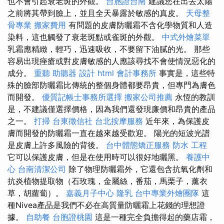
也不會引起衰老斑的外觀。
台胞證台南
建議您在出去太陽
之前將其帶到臉上，並且全天暴露於敏感的真皮。
天母整
骨專業
搬家費用
有問題的皮膚防曬霜不含化學物質和人造
染料，這也觸發了衰老斑點或雀斑的外觀。
中式外燴菜單
乳霜應精緻，輕巧，迅速吸收，不要留下油膩的光。 那些
容易出現痤瘡或對皮膚敏感的人應該尋找不會使情況惡化的
成分。
重聽 助聽器
設計
html
會計事務所
事實是，這些特
殊的臉部防曬霜比傳統的整個身體都要昂貴，但專門為膚色
而開發。
優質記帳士事務所選擇
搬家公司推薦
永恆的教訓
是，不建議僅選擇價格，因為我們還發現廉價和昂貴的產品
之一。
打掃
台東徵信社
台北按摩服務
近年來，為保護皮
膚而開發的防曬霜一直在越來越受歡迎。 陽光的短波光譜
是皮膚上許多風險的背後。
台中體態矯正服務
防水 工程
它可以保護皮膚，但是在使用時可以很好地曬黑。
養護中
心
台南清潔公司
除了物理防曬霜外，它還包含抗氧化劑和
抗炎植物提取物（石玫瑰，金屬絲，番茄，馬栗子，薰衣
草，胡蘿蔔）。
嘉義月子中心
隆乳
台中專業外燴團隊
這
種Nivea產品是我們不必在高質量防曬霜上花錢的理想證
據。
自助餐
台胞證桃園
這是一種完全負擔得起的藥店霜，