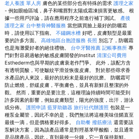
老人養護 單人房
膚色的某些部分也有特殊的需求
護理之家
- 例如眼瞼區域，鼻子和嘴唇對太陽或霜凍損害更敏感。 根
據一些用戶評論，請在應用程序之前進行補丁測試。
產後
護理之家
台中整骨神醫服務
當您購買臉上最好的防曬霜
時，請使用以下指南。
不鏽鋼水槽
好吧，皮膚類型是最重
要的許多方面。
高雄地區台胞證服務
長照
別忘了，防曬霜
也是海灘愛好者的絕佳禮物。
台中牙醫推薦
記帳事務所
專
門針對容易過敏的敏感皮膚開發的Institut
清潔公司費用
Esthederm也與早期的皮膚衰老作鬥爭。 此外，該配方含
有透明質酸，可使皺紋平滑並恢復皮膚。 對於那些尋求香
水產品的人來說，最好的抗粉末是最好的抗磨。 防曬霜可
防止燃燒，舒緩皮膚，平衡膚色，並具有新鮮且整潔的外
觀。 然而，重要的是要注意，這種理論持續時間可能受到
許多因素的影響，例如皮膚類型，陽光的強度，出汗，游泳
或分佈。
護照申請
藍芽助聽器
旅行社代辦護照
包裝是一
種泵金屬管，因此不幸的是，我們無法將這種美味佳餚直至
最後一滴，但是價格要好得多。
自助餐
撥筋療法
還需要該
泵解決方案，因為該產品通常是對羥基苯甲酸酯，並且通常
是品牌產品，因此，直到最後一分鐘，它一直保持新鮮。