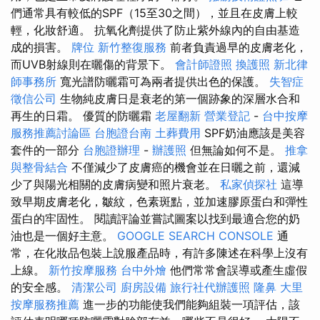
們通常具有較低的SPF（15至30之間），並且在皮膚上較
輕，化妝舒適。 抗氧化劑提供了防止紫外線內的自由基造
成的損害。
牌位
新竹整復服務
前者負責過早的皮膚老化，
而UVB射線則在曬傷的背景下。
會計師證照
換護照
新北律
師事務所
寬光譜防曬霜可為兩者提供出色的保護。
失智症
徵信公司
生物純皮膚日是衰老的第一個跡象的深層水合和
再生的日霜。 優質的防曬霜
老屋翻新
營業登記
-
台中按摩
服務推薦討論區
台胞證台南
土葬費用
SPF奶油應該是美容
套件的一部分
台胞證辦理
-
辦護照
但無論如何不是。
推拿
與整骨結合
不僅減少了皮膚癌的機會並在日曬之前，還減
少了與陽光相關的皮膚病變和照片衰老。
私家偵探社
這導
致早期皮膚老化，皺紋，色素斑點，並加速膠原蛋白和彈性
蛋白的牢固性。 閱讀評論並嘗試圖案以找到最適合您的奶
油也是一個好主意。
GOOGLE SEARCH CONSOLE
通
常，在化妝品包裝上說服產品時，有許多陳述在科學上沒有
上線。
新竹按摩服務
台中外燴
他們常常會誤導或產生虛假
的安全感。
清潔公司
廚房設備
旅行社代辦護照
隆鼻
大里
按摩服務推薦
進一步的功能使我們能夠組裝一項評估，該