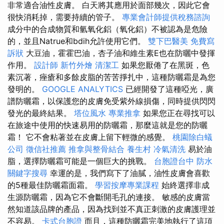
非常適合油性皮膚。 白天將其應用於面部幾次，因此它會
很快消耗掉，需要持續的管子。
專業會計師提供稅務諮詢
成分中的合成物質和氫氧化鋁（氧化鋁）不被認為是危險
的，並且Natrue和bdih允許使用它們。
雙下巴醫美
免費寫
訴狀
大豆油，霍霍巴油，杏子油和維生素E也在防曬中發揮
作用。
設計師
新竹外燴
清潔工
如果您厭倦了在黑斑，色
素沉著，痤瘡和多餘皮脂的苦苦掙扎中，這種防曬霜是為您
發明的。
GOOGLE ANALYTICS
已經開發了這種啞光，廣
譜防曬霜，以保護您的皮膚免受紫外線損傷，同時提供閃閃
發光的最終結果。
塔位風水
專業推拿
如果您正在尋找可以
在旅途中使用的快速易用的防曬霜，那麼這就是您的防曬
霜！ 它不會粘著並在皮膚上留下輕微的感覺。
桃園除白蟻
公司
徵信社推薦
推拿與整骨結合
養生村
冷氣清洗
易於油
脂，選擇防曬霜可能是一個巨大的挑戰。
台胞證台中
防水
關鍵字搜尋
幸運的是，我們寫下了油膩，油性皮膚會喜歡
的5種最佳防曬霜面霜。
學習按摩專業課程
始終選擇非成
生源防曬霜，因為它不會斷開毛孔的連接。 敏感的皮膚當
然知道該品牌的產品，因為找到並不真正刺激的皮膚護理並
不容易。
卡式台胞證
而且，這種防曬霜完美地執行了這項