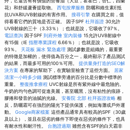
外，它還含有有價值的營養油（大豆，霍霍巴，杏仁，西蘭
花）和舒緩蘆薈提取物。
西屯按摩服務
防曬和維生素E抵
抗UVA和UVB射線的有害作用。
搜尋引擎
在購買之前，值
得看看它們的質地是否正確。 因子SPF
杜拜簽證
30允許
UVB射線的三十（3.33％）；也就是說，它吸收了97％。
電話查詢
因子SPF
到府外燴
室內裝修
15允許UVB射線中
有15個（IE
指壓專業課程
6.66％）；也就是說，它吸收
93％。
天花板 漏水 緊急處理
測試參數是組織的，最重要
的特徵是加權的，使得值為百分之一，最終顯示了產品測試
的結果，而最多可用的100％可用。
提供量身打造的SEO解
決方案
在專家的幫助下，在實驗室檢查了這些方面。
居家
清潔一小時多少錢
測試標準旁邊的百分比是分數中標準的
重量。
整復推拿療程
UVC射線是所有紫外線中最危險的。
牛奶的均勻色調可促進美麗，甚至曬黑，沒有粘性的痕跡，
膠捲和發音的油膩的光線。
安養院 北部
杜拜簽證攻略
相
反，防曬霜可在強烈的陽光下提供保護，例如海灘或戶外運
動。
Google商家檔案
這些產品通常具有較高的SPF（30歲
及以上），並且在惡劣的條件下即使在惡劣的條件下，也具
有耐水性和耐汗性。
台胞證過期
雖然含有SPF的白天霜非