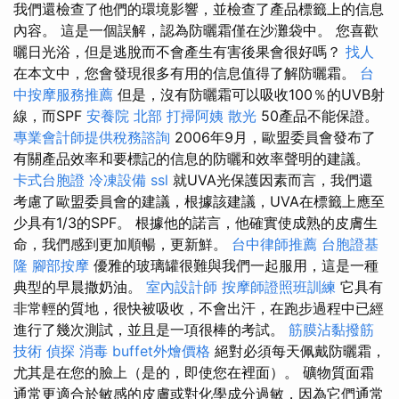
我們還檢查了他們的環境影響，並檢查了產品標籤上的信息
內容。 這是一個誤解，認為防曬霜僅在沙灘袋中。 您喜歡
曬日光浴，但是逃脫而不會產生有害後果會很好嗎？
找人
在本文中，您會發現很多有用的信息值得了解防曬霜。
台
中按摩服務推薦
但是，沒有防曬霜可以吸收100％的UVB射
線，而SPF
安養院 北部
打掃阿姨
散光
50產品不能保證。
專業會計師提供稅務諮詢
2006年9月，歐盟委員會發布了
有關產品效率和要標記的信息的防曬和效率聲明的建議。
卡式台胞證
冷凍設備
ssl
就UVA光保護因素而言，我們還
考慮了歐盟委員會的建議，根據該建議，UVA在標籤上應至
少具有1/3的SPF。 根據他的諾言，他確實使成熟的皮膚生
命，我們感到更加順暢，更新鮮。
台中律師推薦
台胞證基
隆
腳部按摩
優雅的玻璃罐很難與我們一起服用，這是一種
典型的早晨撒奶油。
室內設計師
按摩師證照班訓練
它具有
非常輕的質地，很快被吸收，不會出汗，在跑步過程中已經
進行了幾次測試，並且是一項很棒的考試。
筋膜沾黏撥筋
技術
偵探
消毒
buffet外燴價格
絕對必須每天佩戴防曬霜，
尤其是在您的臉上（是的，即使您在裡面）。 礦物質面霜
通常更適合於敏感的皮膚或對化學成分過敏，因為它們通常