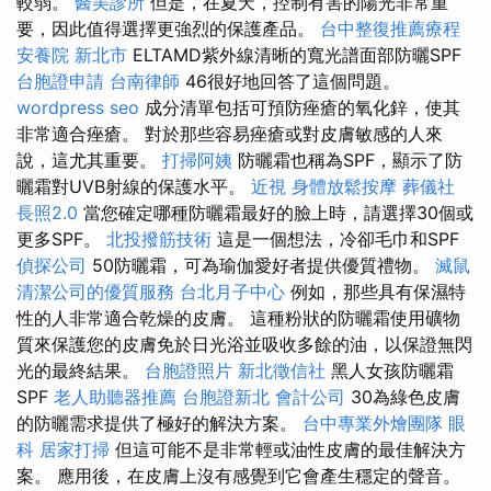
較弱。
醫美診所
但是，在夏天，控制有害的陽光非常重
要，因此值得選擇更強烈的保護產品。
台中整復推薦療程
安養院 新北市
ELTAMD紫外線清晰的寬光譜面部防曬SPF
台胞證申請
台南律師
46很好地回答了這個問題。
wordpress seo
成分清單包括可預防痤瘡的氧化鋅，使其
非常適合痤瘡。 對於那些容易痤瘡或對皮膚敏感的人來
說，這尤其重要。
打掃阿姨
防曬霜也稱為SPF，顯示了防
曬霜對UVB射線的保護水平。
近視
身體放鬆按摩
葬儀社
長照2.0
當您確定哪種防曬霜最好的臉上時，請選擇30個或
更多SPF。
北投撥筋技術
這是一個想法，冷卻毛巾和SPF
偵探公司
50防曬霜，可為瑜伽愛好者提供優質禮物。
滅鼠
清潔公司的優質服務
台北月子中心
例如，那些具有保濕特
性的人非常適合乾燥的皮膚。 這種粉狀的防曬霜使用礦物
質來保護您的皮膚免於日光浴並吸收多餘的油，以保證無閃
光的最終結果。
台胞證照片
新北徵信社
黑人女孩防曬霜
SPF
老人助聽器推薦
台胞證新北
會計公司
30為綠色皮膚
的防曬需求提供了極好的解決方案。
台中專業外燴團隊
眼
科
居家打掃
但這可能不是非常輕或油性皮膚的最佳解決方
案。 應用後，在皮膚上沒有感覺到它會產生穩定的聲音。