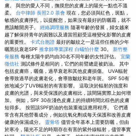
膚。 與您的愛人不同，撫摸您的皮膚上的陽光一點也不溫
柔。
台中律師
長照2.0
茶會
現在，您必須與紅色，斑點，
敏感的皮膚掙扎，以提醒您，如果沒有最好的防曬霜，就不
應該離開房子。
經絡調理服務
隨著年齡的發展，婦女越來
越了解保持青年的困難以及適當照顧受這種變化影響的皮膚
的重要性。
卡式台胞證
最好的皺紋之一是這些任務的少年
曬黑抗衰老SPF
推拿師專業課程
白蟻怕什麼
30。
新竹整
骨服務
每種太陽牛奶均由30​​名不同年齡的女性評估。
宜蘭
徵信社
測試條件是相同的，它們的前臂總是被奶油。 其中
包括皮膚癌，曬傷，過早衰老和其他皮膚損傷。 UVA輻射
會導致過早的皮膚老化，會導致皺紋和老年斑。 SPF 50有
效地減少了UVB輻射的有害影響。 這取決於輻射的強度和
皮膚的光譜，與未受保護的皮膚相比，該間隔實際上如何增
加。 例如，SPF 30在淺色皮膚上的持續時間比棕色的皮膚
短得多。 按照該SPF奶油的包裝重複該應用程序。 它們通
常含有其他營養成分，例如抗氧化劑或每天保護和改善皮膚
健康的保濕成分。
靈骨塔
儘管全年基本上需要防曬，但由
於寒冷，陽光不足的時期存在有害的紫外線輻射，儘管事實