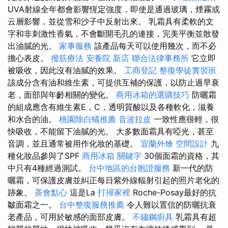
UVA射線全年都會影響恆定強度，即使是通過玻璃，煙霧或
云層影響，並從雪和沙子中反射出來。 乳霜具有柔軟的文
字和非刺激性香氣，不會斷開毛孔的連接，完美平衡並散發
出油膩的光。
家事服務
該產品每天可以使用幾次，而不必
擔心表皮。
撥筋療法
安養院 新店
聯合法律事務所
它立即
被吸收，因此沒有油膩的效果。
工商登記
整復學徒實習班
該成分含有油和維生素，可提供互補的保護，以防止過早衰
老，面部與年齡相關的變化。
商用冰箱的選購技巧
防曬霜
的組成應含有維生素E，C，透明質酸以及各種軟化，滋養
和水合的油。
桃園除白蟻推薦
音波拉皮
一致性應很輕，很
快吸收，不能留下油膩的光。 大多數面霜具有啞光，甚至
音調，並且通常被用作化妝的基礎。
宜蘭外燴
空間設計
九
種化妝品參與了SPF
商用冰箱
關鍵字
30個面霜的資格，其
中只有4種經過測試。
台中地區的台胞證服務
新一代的防
曬霜，可保護皮膚並糾正每日紫外線輻射引起的照片老化的
跡象。
茶會點心
這是La
打掃家裡
Roche-Posay最好的抗
皺面霜之一。
台中整復服務推薦
令人難以置信的防曬抗衰
老產品，可用於敏感的面部皮膚。
不鏽鋼廚具
乳霜具有超