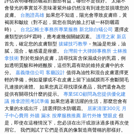
評估表明哪種防曬霜對臉部有益，哪些不是很好。 太陽不
會發光的事實並不意味著紫外線仍然沒有到達您並損壞您的
皮膚。
台胞證高雄
如果您不知道，陽光會導致皮膚癌，黃
褐斑和皺紋（對不起，當您在我的臉上打破一杯防曬霜
時）。
台北記帳士事務所專業服務
新北除白蟻公司
選擇皮
膚類型的SPF霜時，應考慮幾個關鍵因素。
護理之家 新店
首先，確定您的皮膚類型
拔罐技巧教學
- 無論是乾燥，油
膩，混合，敏感還是痤瘡。
台灣前十大律師事務所
士林推
拿技術
對於乾燥的皮膚，請尋找富含保濕成分的乳霜，例
如透明質酸和神經酰胺，這些乳霜有助於維持皮膚中的水
分。
嘉義徵信公司
客廳設計
值得為油性和混合皮膚選擇更
輕的準備，例如凝膠或不在皮膚上留下油膩膜而不會斷開毛
孔連接的液體。 如果您真正尋找環保產品，我們還會為您
提供有關尋找什麼的提示。
專業SEO顧問為您提供優化建
議
推拿證照考試準備
如果您過著活躍的生活，那麼您會有
大量的水或出汗，請選擇防水防曬霜。
居家清潔300元
月
子中心費用
外牆 漏水
按摩服務推薦
新竹外燴
雙眼皮
但
是，即使在這種情況下，您必須在出汗或游泳過多後再次使
用它。 我們測試了它們是否真的像製造商聲稱的那樣好。