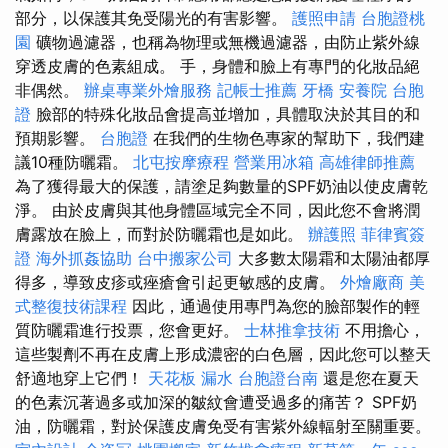
部分，以保護其免受陽光的有害影響。
護照申請
台胞證桃
園
礦物過濾器，也稱為物理或無機過濾器，由防止紫外線
穿透皮膚的色素組成。 手，身體和臉上有專門的化妝品絕
非偶然。
辦桌專業外燴服務
記帳士推薦
牙橋
安養院
台胞
證
臉部的特殊化妝品會提高並增加，具體取決於其目的和
預期影響。
台胞證
在我們的生物色專家的幫助下，我們建
議10種防曬霜。
北屯按摩療程
營業用冰箱
高雄律師推薦
為了獲得最大的保護，請塗足夠數量的SPF奶油以使皮膚乾
淨。 由於皮膚與其他身體區域完全不同，因此您不會將潤
膚露放在臉上，而對於防曬霜也是如此。
辦護照
菲律賓簽
證
海外抓姦協助
台中搬家公司
大多數太陽霜和太陽油都厚
得多，導致皮疹或痤瘡會引起更敏感的皮膚。
外燴廠商
美
式整復技術課程
因此，通過使用專門為您的臉部製作的輕
質防曬霜進行投票，您會更好。
士林推拿技術
不用擔心，
這些製劑不再在皮膚上形成濃密的白色層，因此您可以整天
舒適地穿上它們！
天花板 漏水
台胞證台南
還是您在夏天
的色素沉著過多或加深的皺紋會遭受過多的痛苦？ SPF奶
油，防曬霜，對於保護皮膚免受有害紫外線輻射至關重要。