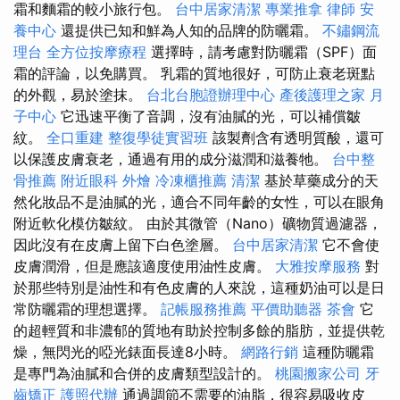
霜和麵霜的較小旅行包。
台中居家清潔
專業推拿
律師
安
養中心
還提供已知和鮮為人知的品牌的防曬霜。
不鏽鋼流
理台
全方位按摩療程
選擇時，請考慮對防曬霜（SPF）面
霜的評論，以免購買。 乳霜的質地很好，可防止衰老斑點
的外觀，易於塗抹。
台北台胞證辦理中心
產後護理之家 月
子中心
它迅速平衡了音調，沒有油膩的光，可以補償皺
紋。
全口重建
整復學徒實習班
該製劑含有透明質酸，還可
以保護皮膚衰老，通過有用的成分滋潤和滋養牠。
台中整
骨推薦
附近眼科
外燴
冷凍櫃推薦
清潔
基於草藥成分的天
然化妝品不是油膩的光，適合不同年齡的女性，可以在眼角
附近軟化模仿皺紋。 由於其微管（Nano）礦物質過濾器，
因此沒有在皮膚上留下白色塗層。
台中居家清潔
它不會使
皮膚潤滑，但是應該適度使用油性皮膚。
大雅按摩服務
對
於那些特別是油性和有色皮膚的人來說，這種奶油可以是日
常防曬霜的理想選擇。
記帳服務推薦
平價助聽器
茶會
它
的超輕質和非濃郁的質地有助於控制多餘的脂肪，並提供乾
燥，無閃光的啞光錶面長達8小時。
網路行銷
這種防曬霜
是專門為油膩和合併的皮膚類型設計的。
桃園搬家公司
牙
齒矯正
護照代辦
通過調節不需要的油脂，很容易吸收皮