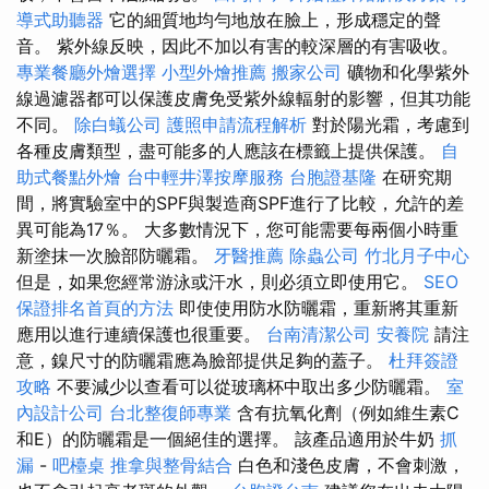
導式助聽器
它的細質地均勻地放在臉上，形成穩定的聲
音。 紫外線反映，因此不加以有害的較深層的有害吸收。
專業餐廳外燴選擇
小型外燴推薦
搬家公司
礦物和化學紫外
線過濾器都可以保護皮膚免受紫外線輻射的影響，但其功能
不同。
除白蟻公司
護照申請流程解析
對於陽光霜，考慮到
各種皮膚類型，盡可能多的人應該在標籤上提供保護。
自
助式餐點外燴
台中輕井澤按摩服務
台胞證基隆
在研究期
間，將實驗室中的SPF與製造商SPF進行了比較，允許的差
異可能為17％。 大多數情況下，您可能需要每兩個小時重
新塗抹一次臉部防曬霜。
牙醫推薦
除蟲公司
竹北月子中心
但是，如果您經常游泳或汗水，則必須立即使用它。
SEO
保證排名首頁的方法
即使使用防水防曬霜，重新將其重新
應用以進行連續保護也很重要。
台南清潔公司
安養院
請注
意，鎳尺寸的防曬霜應為臉部提供足夠的蓋子。
杜拜簽證
攻略
不要減少以查看可以從玻璃杯中取出多少防曬霜。
室
內設計公司
台北整復師專業
含有抗氧化劑（例如維生素C
和E）的防曬霜是一個絕佳的選擇。 該產品適用於牛奶
抓
漏
-
吧檯桌
推拿與整骨結合
白色和淺色皮膚，不會刺激，