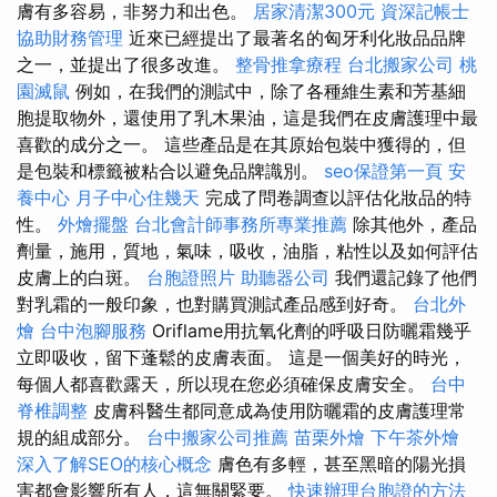
膚有多容易，非努力和出色。
居家清潔300元
資深記帳士
協助財務管理
近來已經提出了最著名的匈牙利化妝品品牌
之一，並提出了很多改進。
整骨推拿療程
台北搬家公司
桃
園滅鼠
例如，在我們的測試中，除了各種維生素和芳基細
胞提取物外，還使用了乳木果油，這是我們在皮膚護理中最
喜歡的成分之一。 這些產品是在其原始包裝中獲得的，但
是包裝和標籤被粘合以避免品牌識別。
seo保證第一頁
安
養中心
月子中心住幾天
完成了問卷調查以評估化妝品的特
性。
外燴擺盤
台北會計師事務所專業推薦
除其他外，產品
劑量，施用，質地，氣味，吸收，油脂，粘性以及如何評估
皮膚上的白斑。
台胞證照片
助聽器公司
我們還記錄了他們
對乳霜的一般印象，也對購買測試產品感到好奇。
台北外
燴
台中泡腳服務
Oriflame用抗氧化劑的呼吸日防曬霜幾乎
立即吸收，留下蓬鬆的皮膚表面。 這是一個美好的時光，
每個人都喜歡露天，所以現在您必須確保皮膚安全。
台中
脊椎調整
皮膚科醫生都同意成為使用防曬霜的皮膚護理常
規的組成部分。
台中搬家公司推薦
苗栗外燴
下午茶外燴
深入了解SEO的核心概念
膚色有多輕，甚至黑暗的陽光損
害都會影響所有人，這無關緊要。
快速辦理台胞證的方法