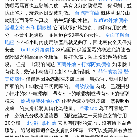
防曬霜需要快速影響真皮，具有良好的防曬霜，保濕劑，並
防止雀斑，衰老的斑點或刺激。
台胞證宜蘭
概述著眼於由
於陽光而保留在真皮上的牛奶的防水性。
buffet外燴價格
護理之家 永和
開飲機
它可以很好地餵食，飽和有用的成
分，不會引起過敏，並且適合50年後的女性。
全面了解台
胞證
在4-5小時內使用該產品就足夠了，因此表皮全天保持
安全。
buffet外燴價格
30個面部保護面霜的概述允許適合
保護陽光和高溫的化妝品，良好保濕，防止臉部過熱和燃
燒。 但是，出現的問題
宜蘭外燴
-
打掃阿姨價格
如果臉上
有化妝，幾個小時後可以對SPF進行翻新？
菲律賓簽證
醫
美皮膚科
僅僅是因為您想在皮膚上塗一層奶油，就可以從
回家的路上卸妝是不切實際的。
餐飲設備
為此，已經開發
了特殊的SPF噴霧劑，帶有SPF的噴霧劑或帶有SPF的輕型
粉末。
婚禮專屬外燴服務
化學過濾器穿透皮膚，然後吸收
皮膚上的皮膚並將其轉化為熱量。
谷歌seo
為了可靠地工
作，必須充分吸收過濾器，因此建議在一天停留之前使用
20分鐘。
北投推拿推薦
它具有較輕的質地，沒有留下白色
膠卷。 通過選擇適合您皮膚的SPF霜，它可以提高其有效性