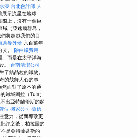
水漆
台北會計師
人
前展示流星在地球
實際上，沒有一個巨
區域（亞速爾群島，
我們將超越我們的目
自助餐外燴
六百萬年
的分支。
除白蟻費用
裡，而是在太平洋海
摧毀。
台南清潔公司
生了結晶粒的織物。
傳奇的鼓舞人心的事
顯然面對了原本的通
鐵城圖拉（Tula）
不出亞特蘭蒂斯的起
牌位
搬家公司
徵信
注意力，從而導致更
底批評之後，柏拉圖的
這不是亞特蘭蒂斯的