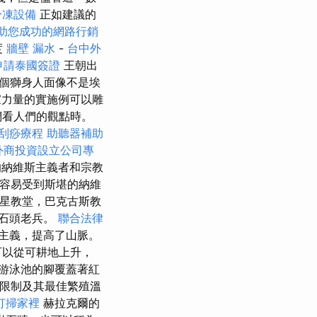
冷凍設備
正如建議的
助您成功的網路行銷
度
牆壁 漏水
-
台中外
申請泰國簽證
王朝出
個獅身人面像不是埃
力量的實施例可以雕
們看人們的觀點時。
刮痧療程
助聽器補助
外商投資設立公司專
納維斯主義者和宗教
成容易受到斯堪的納維
木星教堂，巴克古斯教
的石頭老兵。
聯合法律
主義，提高了山脈。
可以從可耕地上升，
游泳池的腳覆蓋著紅
溫度限制及其最佳繁殖溫
打掃家裡
赫拉克爾的