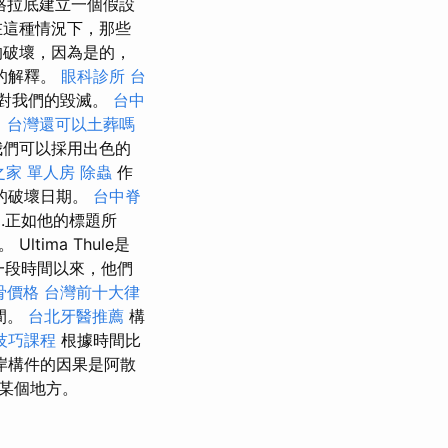
格拉底建立一個假設
這種情況下，那些
的破壞，因為是的，
的解釋。
眼科診所
台
示對我們的毀滅。
台中
司
台灣還可以土葬嗎
我們可以採用出色的
之家 單人房
除蟲
作
的破壞日期。
台中脊
.正如他的標題所
ima Thule是
一段時間以來，他們
骨價格
台灣前十大律
之間。
台北牙醫推薦
構
技巧課程
根據時間比
岸構件的因果是阿散
某個地方。