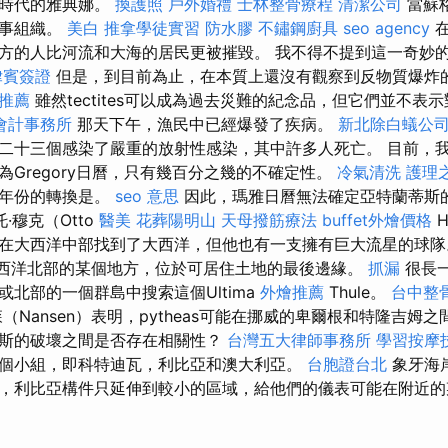
個時代的雅典娜。
換護照
戶外婚禮
士林整骨療程
清潔公司
當蘇
軍事組織。
美白
推拿學徒實習
防水膠
不鏽鋼廚具
seo agency
在
方的人比河流和大海的居民更被摧毀。 我不得不提到這一奇妙
律賓簽證
但是，到目前為止，在本質上還沒有觀察到反物質爆炸
推薦
雖然tectites可以成為過去災難的紀念品，但它們並不表
會計事務所
那天下午，漁民中已經爆發了疾病。
新北除白蟻公
二十三個感染了嚴重的放射性感染，其中許多人死亡。 目前，
為Gregory日曆，只有幾百分之幾的不確定性。
冷氣清洗
護理
始年份的轉換是。
seo 意思
因此，瑪雅日曆無法確定亞特蘭蒂斯
托·穆克（Otto
醫美
花葬陽明山
天母撥筋療法
buffet外燴價格
H
大西洋中部找到了大西洋，但他也有一支擁有巨大流星的球隊。 Ult
位於大西洋北部的某個地方，位於可居住土地的最後邊緣。
抓漏
很長
北部的一個群島中搜索這個Ultima
外燴推薦
Thule。
台中整
（Nansen）表明，pytheas可能在挪威的卑爾根和特隆吉姆
斯的破壞之間是否存在相關性？
台灣五大律師事務所
學習按摩
個小組，即科特迪瓦，利比亞和澳大利亞。
台胞證台北
象牙海
，利比亞構件只延伸到較小的區域，給他們的儀表可能在附近的