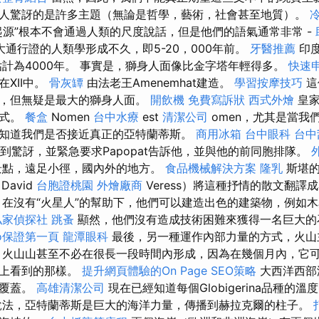
人驚訝的是許多主題（無論是哲學，藝術，社會甚至地質）。
起源”根本不會通過人類的尺度說話，但是他們的語氣通常非常 -
大通行證的人類學形成不久，即5-20，000年前。
牙醫推薦
印
計為4000年。 事實是，獅身人面像比金字塔年輕得多。
快速
XII中。
骨灰罈
由法老王Amenemhat建造。
學習按摩技巧
這
面，但無疑是最大的獅身人面。
開飲機
免費寫訴狀
西式外燴
皇家
形式。
餐盒
Nomen
台中水療
est
清潔公司
omen，尤其是當我
知道我們是否接近真正的亞特蘭蒂斯。
商用冰箱
台中眼科
台中
感到驚訝，並緊急要求Papopat告訴他，並與他的前同胞排隊。
景點，遠足小徑，國內外的地方。
食品機械解決方案
隆乳
斯堪的
avid
台胞證桃園
外燴廠商
Veress）將這種抒情的散文翻譯
 在沒有“火星人”的幫助下，他們可以建造出色的建築物，例如
私家偵探社
跳蚤
顯然，他們沒有造成技術困難來獲得一名巨大
eo保證第一頁
龍潭眼科
最後，另一種運作內部力量的方式，火山
，火山山甚至不必在很長一段時間內形成，因為在幾個月內，它
白上看到的那樣。
提升網頁體驗的On Page SEO策略
大西洋西部
泥覆蓋。
高雄清潔公司
現在已經知道每個Globigerina品種的
說法，亞特蘭蒂斯是巨大的海洋力量，傳播到赫拉克爾的柱子。