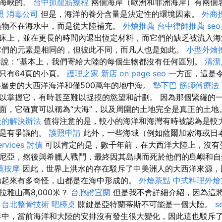
陀海峽的。
台中抓龍筋療程
兩個海岸（歐洲和非洲海岸）有兩個
照
消毒公司
但是，海洋的養分含量是決定性的環境因素。
外商
礦物不在海水中，而是從大陸補充。
外燴推薦
台中律師推薦
se
床上，並在更長的時間內退出恆定材料，而它們的缺乏被流入海
它們的元素是相同的，但彼此不同，而凡人也是如此。
小型外燴
西洋說：“基本上，我們寄給大陸的每個生物都沒有任何區別。
清潔
只有64頁的小頁。
護理之家 新店
on page seo
一方面，這是
億年曆史的大西洋海洋和僅500萬年的地中海。
墊下巴
筋師傅療法
以掌握它，有時甚至難以捉摸的慾望和計劃。 因為那個緊繃的
面，它確實可以稱為“大海”，以及周圍的土地完全是真正的土地
後的解決辦法
值得注意的是，較小的海洋和海灣有時被認為是較
異是有爭議的。
護照申請
此外，一些海域（例如薩爾加索海或日
ervices
討債
可以肯定的是，數千年前，在大西洋大陸上，沒有
尼亞，然後與希臘人戰鬥，最終因其島嶼而死於他們的島嶼和
薦按摩
因此，世界上洪水的存在駁斥了中美洲人的大西洋來源，
聽起來有多奇怪，山都是在海中形成的。
外燴茶點
中式料理外
雅山高8,000米？
台胞證宜蘭
但是我不會詳細介紹，因為這
。
台北整骨技術
吧檯桌
關鍵是亞特蘭蒂斯不可能是一個大陸。
s
中，當前海洋和大陸的安排沒有發生很大變化，因此這也駁斥