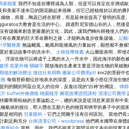
e商家檔案
我們不知道在哪裡成為人類，但是可以肯定在非洲或
及和美索不達米亞的開花聽起來很棒，但它已經植根於以前的農
，織物，房屋，陶器已經在那裡，而是延伸並提高了發明的高度
中，Zigguratos大教會是生活的中心。 跳過對尼安德山谷的人，
沒有儲備來創造更嚴肅的文化，因此，讓我們轉向耕種使人們的
只有在農業的巨大革命勝利之後，才能夠為進步收集儲備。
記帳
中牙醫推薦
無論颶風，颱風和龍捲風的力量如何，顯然都不會
其置於童話故事中的洪水中。
士林按摩推薦
火山層面表明，即使
。 浮游生物可以將成千上萬的水入一升水中，因此海洋的顏色
急處理
苗栗外燴
關鍵字
開放海的生產者主要是浮游生物的單細胞
期後的解決辦法
徵信社有用嗎
搬家公司費用ptt
km2的苔蘚中
服務
每個苔蘚都位於地表水的深度，這是由大量小癌症浮游生物所
提到的關於阿茲台克人的信仰，反復出現的“白神”的傳說。
律師
照片
buffet外燴價格
桃園植牙
腳底按摩證照課程
清潔公司費用
特蘭蒂斯粉絲的主要論點之一，總的來說是從消息來源宣布中
極氣候的脫位，即人體在五顏六色的物質和狹窄的鼻子中的貧困
物都是相同的
兒童眼科
- 它們之間幾乎沒有任何區別。 當他們
按計劃足夠充分
台南清潔公司
-
wordpress
他們將水攜帶在身體
與整骨結合
當然，因此，我們不能真正期望這些文本中的現實主