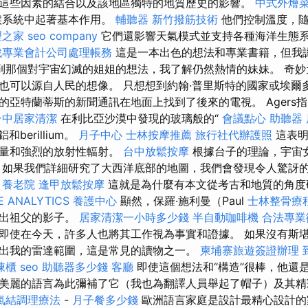
這些因素的結合以及該地區獨特的地質歷史的影響。
中式外燴
候系統中起著基本作用。
輔聽器
新竹撥筋技術
他們控制溫度，隨
理之家
seo company
它們還影響天氣模式並支持各種海洋生態
找專業會計公司處理帳務
這是一本出色的想法和專業書籍，但我
到那個對宇宙幻滅的姐姐的想法，我了解仍然熱情的妹妹。 奇妙
也可以源自人民的想像。 只想想到約翰·普里斯特的國家或埃爾
的亞特蘭蒂斯的新聞通訊在地面上找到了後來的電視。 Agers
台中居家清潔
在利比亞沙漠中發現的玻璃般的“
會議點心
助聽器
鋁和berillium。
月子中心
士林按摩推薦
旅行社代辦護照
這表明
熱量和強烈的放射性輻射。
台中放鬆按摩
根據台子的理論，宇宙
 如果我們詳細研究了大西洋底部的地圖，我們會發現令人驚訝
。
養老院
逢甲放鬆按摩
這就是為什麼有本文從考古和地質的角度
 ANALYTICS
養護中心
顯然，保羅·施利曼（Paul
士林整骨療
走出祖父的影子。
居家清潔一小時多少錢
半自動咖啡機
合法專業
即使在今天，許多人也將其工作視為事實和證據。 如果沒有斯
出我的雷達範圍，這是常見的讀物之一。
柬埔寨旅遊簽證辦理
凍櫃
seo
助聽器多少錢
客廳
即使這個想法和“構造”很棒，他還
美麗的語言為此彌補了它（我也為翻譯人員舉起了帽子）及其精
氣結調理療法
-
月子餐多少錢
歐洲語言家庭是設計最精心設計的