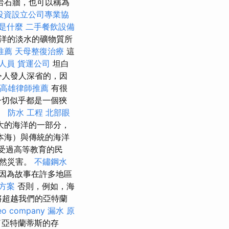
岩石牆，也可以稱為
投資設立公司專業協
o是什麼
二手餐飲設備
洋的淡水的礦物質所
推薦
天母整復治療
這
人員
貨運公司
坦白
令人發人深省的，因
高雄律師推薦
有很
一切似乎都是一個狹
。
防水 工程
北部眼
大的海洋的一部分，
本海）與傳統的海洋
受過高等教育的民
自然災害。
不鏽鋼水
因為故事在許多地區
燴方案
否則，例如，海
將超越我們的亞特蘭
eo company
漏水 原
了亞特蘭蒂斯的存