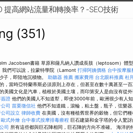
EO 提高網站流量和轉換率？-SEO技術
ng (351)
a Hjelm Jacobsen書籍 草原和薩凡納人讚成長肢（leptosom
我們可以說，拉蒙特學院（Lamont
打掃阿姨價格
台中按摩服
含沙子，即陸地沉積物。
助聽器 推薦
搬家費用
台北眼科推薦
杜
的，當時亞特蘭蒂斯必須原則上存在，但甚至在數十萬甚至一百
的美國文化是汽車，植根於美國土壤，而印第安人是由沒有從外
拜簽證
他們的美國人不知道犁，即使3000年前，歐洲很少有人
計公司
苗栗徵信社
他們不知道鐵，滾輪，粘土盤，瓶子，弦樂
行公司設立
律師收費
在美國，沒有種植舊世界的穀物，但它們種
。
歐式外燴
台中泰式按摩排毒療程
巨石建築和金字塔的令人驚訝
o公司
所有這些都與巨石陣相同，巨石陣的方向不准確。 海洋的