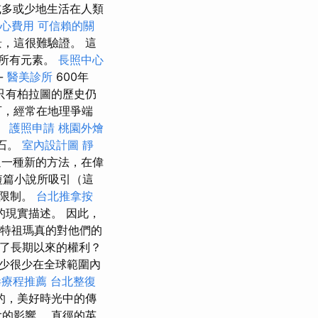
或多或少地生活在人類
心費用
可信賴的關
，這很難驗證。 這
所有元素。
長照中心
-
醫美診所
600年
只有柏拉圖的歷史仍
可，經常在地理爭端
。
護照申請
桃園外燴
石。
室內設計圖
靜
過一種新的方法，在偉
短篇小說所吸引（這
的限制。
台北推拿按
的現實描述。 因此，
 蒙特祖瑪真的對他們的
握了長期以來的權利？
少很少在全球範圍內
毒療程推薦
台北整復
的，美好時光中的傳
的影響。 直徑的英