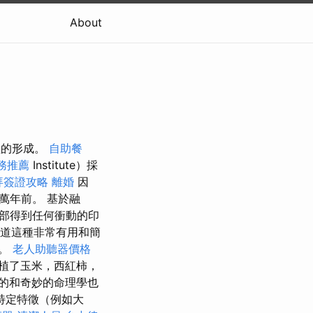
About
）體型的形成。
自助餐
務推薦
Institute）採
拜簽證攻略
離婚
因
萬年前。 基於融
部得到任何衝動的印
知道這種非常有用和簡
器。
老人助聽器價格
植了玉米，西紅柿，
的和奇妙的命理學也
特定特徵（例如大