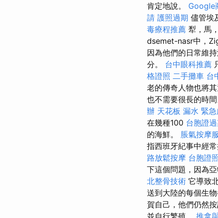
肯定地說。
Googl
請
護照過期
儘管埃
毒療程推薦
犁，馬
dsemet-nasr
因為他們的日常維持
分。
台中眼科推薦
格證照
二手攤車
台
老的傳奇人物也將
也不需要很長的時間
辦
天花板 漏水 緊
在幾種100
台胞證過
的海鮮。
脹氣按摩
指西班牙紀事中經常
路放鬆按摩
台胞證
下這個問題，因為亞
北整骨技術
它導致北
送到大陸的每個生
賀自己，他們仍然
並自行繁殖。
推拿