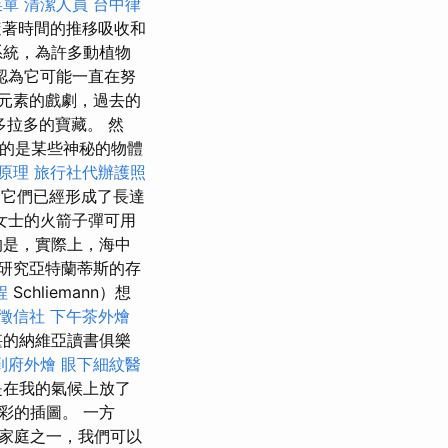
菜單
清潔人員
台中律
著時間的推移吸收和
系統，為許多動植物
認為它可能一直在努
元素的戲劇，過去的
多拉多的寶藏。 然
指的是某些神秘的物體
 原理
旅行社代辦護照
它們已經形成了長達
女士的火箭子彈可用
的是，實際上，海中
研究亞特蘭蒂斯的存
程
Schliemann）想
徵信社
下午茶外燴
堪的納維亞讀書俱樂
到府外燴
眼下細紋醫
是在我的氣候上放了
彩的插圖。 一方
家庭之一，我們可以