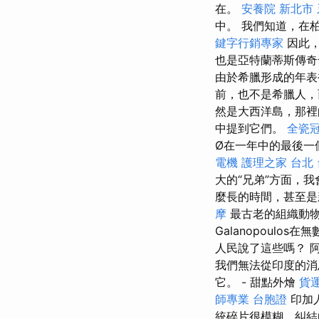
在。
安養院 新北市
中。 我們知道，在
鍵字行銷專家
因此，
也是亞特蘭蒂斯傳
由於希臘形成的年表
前，也不是希臘人，
然是大西洋島，那裡
中提到它們。
全瓷
Ø在一年中的最後一
電機
護理之家 台北
大的“兄弟”方面，
麼長的時間，甚至是
摩
最古老的組織動物
Galanopoul
人民說了這些嗎？ 
我們無法從印度的消
它。 - 甜點外燴
貨
師專業
台胞證
印加
統碎片很模糊，糾結