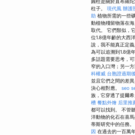
圓柱是關於直布羅
柱子。
現代風
辦護
助
植物所需的一些
動植物殘留物落在海
取代。 它們類似，
位1.8億年齡的大
說，我不能真正定義
為可以追溯到1.8
多話題需要思考，可
窄的入口灣；另一方
科權威
台胞證過期
並且它們之間的差
決心相對應。
seo s
族，它穿透了提爾希
槽
餐點外燴
后里推
都可以找到。 不管
洋動物的化石在喜馬拉
蒂斯研究中的任務
因
在過去的一百萬年