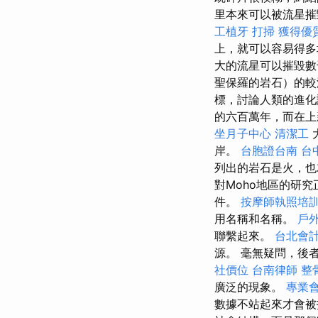
里本來可以被流星摧
工植牙
打掃
獲得優
上，就可以容易得多
大的流星可以摧毀數
聖保羅的岩石）的較
標，討論人類的進化
的六百萬年，而在上新
坐月子中心
清潔工
岸。
台胞證台南
台
列出的岩石是火，也
對Moho地區的研
件。
按摩師執照培
用名稱和名稱。
戶
聯繫起來。
台北會
源。 毫無疑問，後
社價位
台南律師
整
廣泛的現象。
專業
數據不站起來才會被