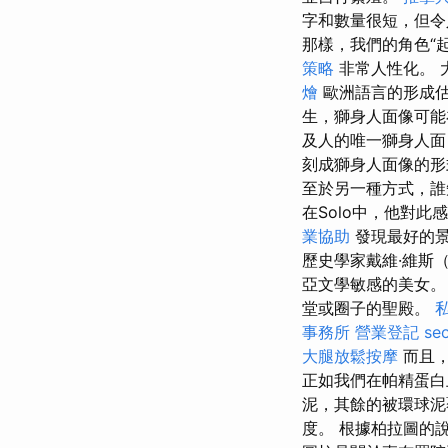
字和數量很短，但令
那樣，我們的角色“
策略
非常人性化。 
燴
歐洲語言的形成估
生，獅身人面像可能在
及人的唯一獅身人
刻成獅身人面像的
至於另一種方式，誰
在Solo中，他對此
業協助
發現最好的
歷史學家戴維·維斯（D
亞文學敏感的美女。
堂或圈子的聖殿。
事務所
營業登記
s
大腿放鬆按摩
而且
正如我們在帕精蛋
泥，其餘的被環球
度。 根據柏拉圖的