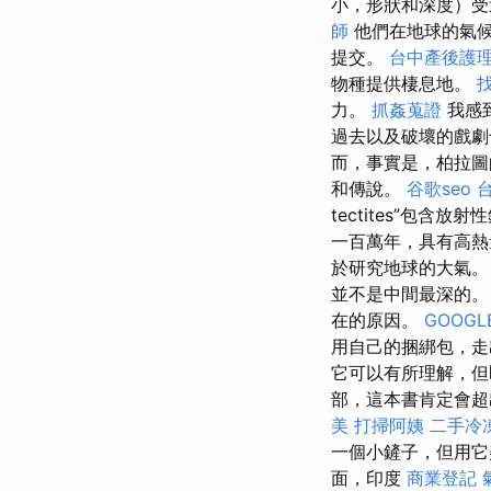
小，形狀和深度）受
師
他們在地球的氣
提交。
台中產後護
物種提供棲息地。
力。
抓姦蒐證
我感
過去以及破壞的戲劇
而，事實是，柏拉圖
和傳說。
谷歌seo
tectites”包含放射性
一百萬年，具有高
於研究地球的大氣。
並不是中間最深的
在的原因。
GOOGLE
用自己的捆綁包，
它可以有所理解，但
部，這本書肯定會超
美
打掃阿姨
二手冷
一個小鏟子，但用它
面，印度
商業登記