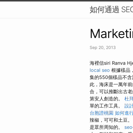
如何通過 S
Marketi
Sep 20, 2013
海裡信siri Ranv
local seo
根據樣品，
集的550個樣品不
此，海床是一萬年前
合，可以推斷出古老
第安人創造的。
杜
單的工作工具。
設
台胞證桃園
如何進
辣椒，可可和土豆
是眾所周知的。
se