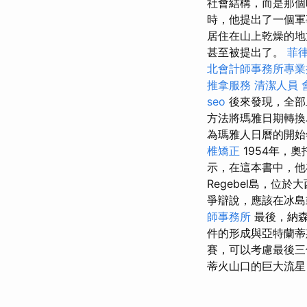
社會結構，而是那
時，他提出了一個
居住在山上乾燥的地
甚至被提出了。
菲
北會計師事務所專業
推拿服務
清潔人員
seo
後來發現，全部
方法將瑪雅日期轉換
為瑪雅人日曆的開
椎矯正
1954年，奧
示，在這本書中，他在
Regebel島，
爭辯說，應該在冰島或
師事務所
最後，納森
件的形成與亞特蘭蒂
賽，可以考慮最後三
蒂火山口的巨大流星