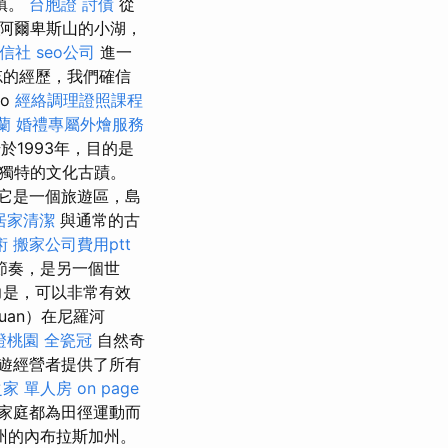
鎮。
台胞證
討債
從
阿爾卑斯山的小湖，
信社
seo公司
進一
忘的經歷，我們確信
ko
經絡調理證照課程
蘭
婚禮專屬外燴服務
於1993年，目的是
獨特的文化古蹟。
它是一個旅遊區，島
居家清潔
與通常的古
術
搬家公司費用ptt
節奏，是另一個世
力是，可以非常有效
uan）在尼羅河
證桃園
全瓷冠
自然奇
遊經營者提供了所有
家 單人房
on page
個家庭都為田徑運動而
州的內布拉斯加州。