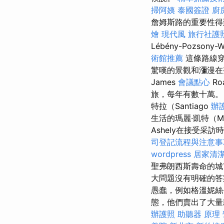
掃阿姨
泰國簽證
廚
詹姆斯路的重要性得
燴
現代風
旅行社護
Lébény-Pozso
術館推薦
這條路線穿
驚嘆的景觀和瀰漫
James
會議點心
Ro
旅，每年有數十萬
特拉（Santiago
辦
生活的瑪麗·凱特（Ma
Ashely在接受采訪
司登記流程與注意事
wordpress
居家清
聖弗朗西斯壽命的城市和
大問題沒有明確的答
愚蠢，例如格溫妮絲·
態，他們賣出了大量款項
辦護照
助聽器 原理