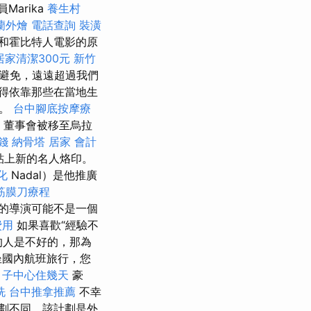
arika
養生村
蘭外燴
電話查詢
裝潢
指和霍比特人電影的原
居家清潔300元
新竹
避免，遠遠超過我們
得依靠那些在當地生
間。
台中腳底按摩療
，董事會被移至烏拉
錢
納骨塔
居家
會計
上貼上新的名人烙印。
化
Nadal）是他推廣
筋膜刀療程
的導演可能不是一個
費用
如果喜歡“經驗不
的人是不好的，那為
坐國內航班旅行，您
月子中心住幾天
豪
洗
台中推拿推薦
不幸
劃不同，該計劃是外