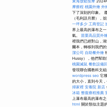
東海放鬆按摩
202
摩療程
桃園外燴
外
下了深刻的印象。 遵
（毛利語月曆），
一坪多少
工商登記
界上最高的瀑布之一
氣。
苗栗高品質外
裡我們已經對山，
爾本，轉移到我們的
潔公司
自助餐外燴
Hussy），他們
桃園滅鼠
餐飲設備
發現聯合國教科文組織世界
wordpress seo
它幾
的大小，直到今天，
掃家裡
安養院 新店
冰箱
整復療程推薦
上瀑布最高的瀑布之
html
關於類似主題的