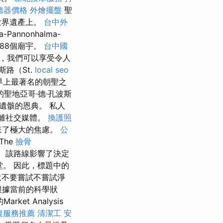
聽器價格
外燴擺盤
聖
世界遺產上。
台中外
-Pannonhalma-
里和88個廟宇。
台中國
，我們可以享受令人
斯路（St.
local seo
世界上最著名的朝聖之
聖地亞哥·德·孔波斯
徒遺骸的恩典。 私人
遠離社交媒體。
換護照
我帶來了極大的焦慮。
公
The
撿骨
站。 該路線影響了決定
o教堂。 因此，標題中的
意不要嘗試不嘗試淨
，根據當前的科學狀
et Analysis
復服務推薦
清潔工
安