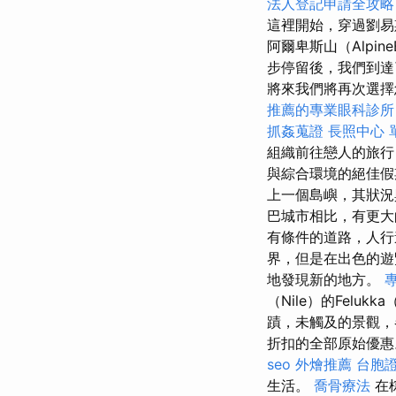
法人登記申請全攻略
這裡開始，穿過劉易
阿爾卑斯山（Alpin
步停留後，我們到達
將來我們將再次選擇
推薦的專業眼科診所
抓姦蒐證
長照中心 
組織前往戀人的旅行
與綜合環境的絕佳
上一個島嶼，其狀
巴城市相比，有更
有條件的道路，人行
界，但是在出色的遊
地發現新的地方。
（Nile）的Felu
蹟，未觸及的景觀，
折扣的全部原始優
seo
外燴推薦
台胞
生活。
喬骨療法
在