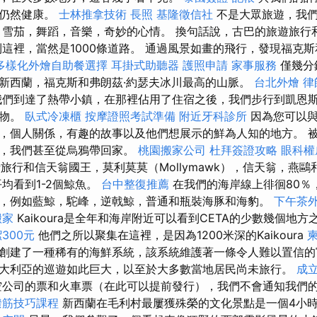
統仍然健康。
士林推拿技術
長照
基隆徵信社
不是大眾旅遊，我們
，雪茄，舞蹈，音樂，奇妙的心情。 換句話說，古巴的旅遊旅行
到這裡，當然是1000條道路。 通過風景如畫的飛行，發現福克斯
多樣化外燴自助餐選擇
耳掛式助聽器
護照申請
家事服務
僅幾分
新西蘭，福克斯和弗朗茲·約瑟夫冰川最高的山脈。
台北外燴
律
們到達了熱帶小鎮，在那裡佔用了住宿之後，我們步行到凱恩
植物。
臥式冷凍櫃
按摩證照考試準備
附近牙科診所
因為您可以與
，個人關係，有趣的故事以及他們想展示的鮮為人知的地方。 
運，我們甚至從烏鴉帶回家。
桃園搬家公司
杜拜簽證攻略
眼科權
旅行和信天翁國王，莫利莫莫（Mollymawk），信天翁，燕
均看到1-2個鯨魚。
台中整復推薦
在我們的海岸線上徘徊80％
，例如藍鯨，駝峰，逆戟鯨，普通和瓶裝海豚和海豹。
下午茶
搬家
Kaikoura是全年和海岸附近可以看到CETA的少數幾個地方
300元
他們之所以聚集在這裡，是因為1200米深的Kaikoura
創建了一種稀有的海鮮系統，該系統維護著一條令人難以置信的
大利亞的巡遊如此巨大，以至於大多數當地居民尚未旅行。
成
公司的票和火車票（在此可以提前發行），我們不會通知我們
撥筋技巧課程
新西蘭在毛利村最屢獲殊榮的文化景點是一個4小