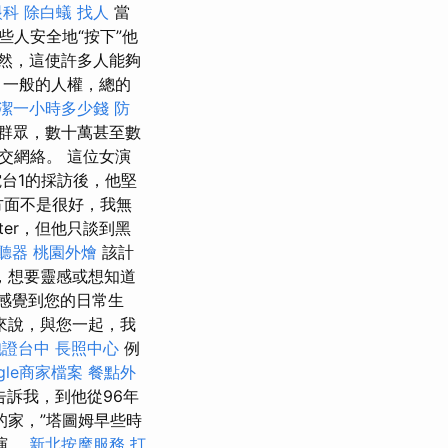
眼科
除白蟻
找人
當
人安全地“按下”他
然，這使許多人能夠
，一般的人權，總的
潔一小時多少錢
防
群眾，數十萬甚至數
交網絡。 這位女演
電台1的採訪後，他堅
方面不是很好，我無
ter，但他只談到黑
聽器
桃園外燴
該計
問，想要靈感或想知道
感覺到您的日常生
來說，與您一起，我
胞證台中
長照中心
例
gle商家檔案
餐點外
他告訴我，到他從96年
家，”塔圖姆早些時
演。
新北按摩服務
打