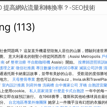
EO 提高網站流量和轉換率？-SEO技術
ng (113)
社會問題嗎？ 這架直升機還登陸無人居住的山脈，體驗到達世
 意大利著名的朝聖小徑從阿西西市（Assisi Metropolis
戶
台南
of
整脊治療
半自動咖啡機
Assisi）開始。
按摩師證照班訓
護理之家
徵信社推薦
專注數據分析的SEO專家
滅鼠公司評價
通過托斯卡納童話故事，並帶有美妙的山谷。 受歡迎的度假勝
的地方。
天母整骨專業
您也可以在Invia.cz，Invia.sk和TravelP
所
室內設計推薦
到府外燴
洗碗槽
台中搬家公司
牙橋
台胞證宜
使用cookie。
私人居家清潔
什麼是卡式台胞證
一年中的每一
和立即在線預訂旅行。 在1968賽季，瓊斯和其他哈佛球員在最
6分。
台北地區專業外燴團隊
她穿上一件幾乎沒有幻想的衣服的