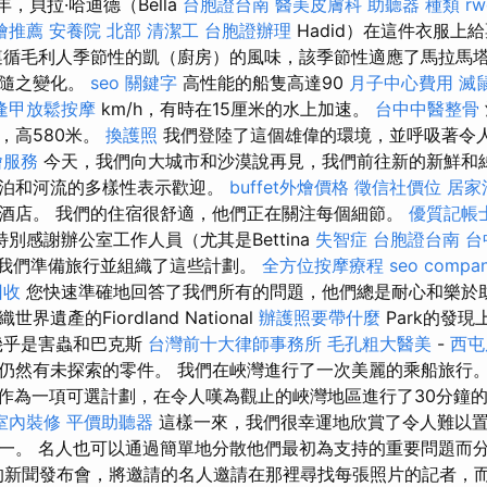
4年，貝拉·哈迪德（Bella
台胞證台南
醫美皮膚科
助聽器 種類
rw
燴推薦
安養院 北部
清潔工
台胞證辦理
Hadid）在這件衣服上
循毛利人季節性的凱（廚房）的風味，該季節性適應了馬拉馬塔卡（
並隨之變化。
seo 關鍵字
高性能的船隻高達90
月子中心費用
滅
逢甲放鬆按摩
km/h，有時在15厘米的水上加速。
台中中醫整骨
，高580米。
換護照
我們登陸了這個雄偉的環境，並呼吸著令
燴服務
今天，我們向大城市和沙漠說再見，我們前往新的新鮮和
湖泊和河流的多樣性表示歡迎。
buffet外燴價格
徵信社價位
居家
酒店。 我們的住宿很舒適，他們正在關注每個細節。
優質記帳
特別感謝辦公室工作人員（尤其是Bettina
失智症
台胞證台南
台
幫助我們準備旅行並組織了這些計劃。
全方位按摩療程
seo compa
回收
您快速準確地回答了我們所有的問題，他們總是耐心和樂於助
遺產的Fiordland National
辦護照要帶什麼
Park的發
乎是害蟲和巴克斯
台灣前十大律師事務所
毛孔粗大醫美
-
西屯
仍然有未探索的零件。 我們在峽灣進行了一次美麗的乘船旅行
作為一項可選計劃，在令人嘆為觀止的峽灣地區進行了30分鐘
室內裝修
平價助聽器
這樣一來，我們很幸運地欣賞了令人難以
一。 名人也可以通過簡單地分散他們最初為支持的重要問題而
新聞發布會，將邀請的名人邀請在那裡尋找每張照片的記者，