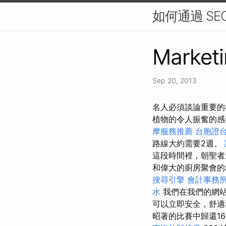
如何通過 S
Marketi
Sep 20, 2013
名人必須談論重要的
植物的令人振奮的感覺。
摩服務推薦
台胞證
路線大約需要2週。
這段時間裡，朝聖者
和偉大的廚房聚會
搜尋引擎
會計事務
水
我們在我們的網站上
可以立即安全，舒適
昭著的比賽中歸還1