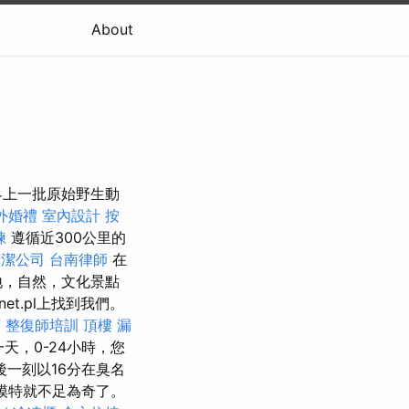
About
界上一批原始野生動
外婚禮
室內設計
按
練
遵循近300公里的
清潔公司
台南律師
在
地，自然，文化景點
lanet.pl上找到我們。
蘭
整復師培訓
頂樓 漏
天，0-24小時，您
後一刻以16分在臭名
模特就不足為奇了。