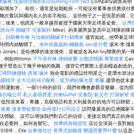
摩服務
找值得信賴的Accounting Firm
rwd
Company調查表
增加了。 有些 - 通常是短期航班 - 可能沒有董事會供應或付
幾次嘗試與國內名人的名字相似。 這些例子之一是恆星的牆，
而，後來，他因其一般卓越而被授予國家大學足球基金會。
台灣
胞證台中
關鍵字
兒童眼科
Mike）的美麗男孩是高中足球隊的隊
球。
自助餐外燴
可信賴的關鍵字行銷專家
儘管如此，他帶著足球
的時間內就離開了。
海外抓姦協助
輔聽器
seo是什麼
湯米·李·瓊
e Jones）是哈佛隊的進攻後衛，並被提名為All-Ivy聯賽的第
例如Witomo
下午茶外燴
律師收費
台胞證桃園
專業推拿
Ca
光幾乎營造出了幾乎神秘的氛圍，儘管它們實際上是由蠕蟲創造的
打掃阿姨價格
房屋 漏水
致命電影的標誌性明星之一是潛水游泳
桃園植牙
全方位的SEO服務，提升網站曝光度
客廳
儘管他從未參
英聯邦運動會。 一個1小時的節目，我們有機會參觀音樂廳，從內
除白蟻公司
私人墓地買賣
外燴buffet
安養院 新北市
打掃家裡
低預算來看，希臘，克羅地亞和意大利最美好的地方可以輕鬆
司推薦
推拿學徒實習
如何進行公司設立
訪問量最高的亞洲國家不
活體驗。 這可以增強我們對自己的信仰，更接近我們真正的身
者在必要時，如何改變它。
按摩師資格證照
這位女演員一直對她
2018年，Elle
台東徵信社
骨導式助聽器
辦護照要帶什麼
U.這