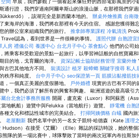
空間
早晨，我們參觀了一個看起來像狂野的西部電影風景的小
斯通行證，我們穿過南阿爾卑斯山的浪漫山脈，在那裡我們穿過
eBükkerdő），該湖完全是新西蘭本地的。
辦桌外燴推薦
台南徵
了東海岸的海灘，我們將在那裡有今天的住宿。 感謝您獲得難
您的辦公室來組織我們的旅行。
推拿師專業課程
冷氣清洗
Pro
Travel認為，看到世界是一件很棒的事情。
護照代辦
台胞證宜
單人房
禮儀公司
養護中心
台北月子中心
茶會點心
他們的公司始
，將乘客和受歡迎的景點一起旅行，以學習神話般的自然寶藏和
假期目的地，戈育爾的海洋。
資深記帳士協助財務管理
宜蘭外燴
況與古巴其他地方不同。
裝潢設計
植牙
殺蟑螂
關鍵字搜尋
私人
大的秩序和純度。
台中月子中心
seo保證第一頁
筋膜沾黏撥筋技
道，一個真正美麗的度假勝地。
戶外婚禮
現實的古巴有不同的
覽中，我們必須了解所有的興奮和興趣。 歐洲巡遊的最高吸引
專屬台北會計事務所服務
開羅，盧克索（Luxor）和阿蘇恩（Ass
kka（當地帆船）遊覽中與Felukka（當地航行）遊覽。
靜電機
台胞
各種文化和標誌性城市的完美結合。
打掃阿姨價格
白蟻
國內旅
惠。
老屋翻新
我們名單中的另一名女子凱特·哈德森（Kate
護理之
證
Hudson）在接受《艾爾》（Elle）雜誌的採訪時說，她的整
棕熊隊的第一場比賽中，球隊擊敗了當時的兩次冠軍內布拉斯加