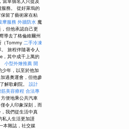
明，當單個名人只提及
費服務。 從好萊塢的
它保留了藝術家在粘
按摩服務
外牆防水
魔
長，但他承認自己更
嚮導去了格倫維爾州
斯（Tommy
二手冷凍
一隊。 旅程伴隨著令人
ve，其中成千上萬的
。
小型外燴推薦
開
的少年，以至於他加
加過奧運會，但他參
部了解歌劇院。
設計
撥筋美容療程
合法專
，方便地乘公共汽車
僅令人印象深刻，而
份，我們從生活中真
的私人生活更加謹
是一本雜誌，社交媒