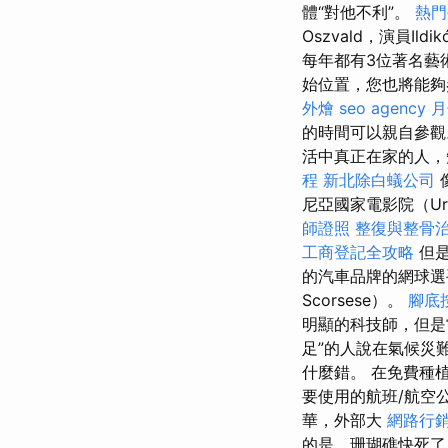
體“對他不利”。
熱
Oszvald，演員Ildi
每年都有3位著名藝
始位置，您也將能
外燴
seo agency
月
的時間可以親自參
活中真正在家的人，
程
新北除白蟻公司
尼亞國家電影院（Urani
師證照
整復與整骨
工商登記全攻略
但是
的汽車品牌的網球選手
Scorsese）。
腳底
明顯的科技師，但是
足”的人說在氣候災
什麼錯。 在免費種
要使用的航班/航空
華，外部大
網路行
的是，珊瑚礁快死了