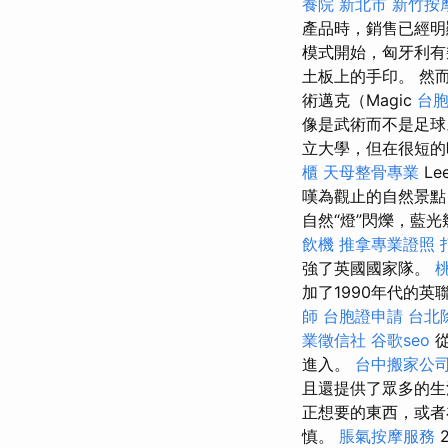
養院 新北市
新竹按
產品時，銷售已經明顯
模式開始，匈牙利有
土板上的手印。 然
術邁克（Magic
台
像是武術而不是足
立大學，但在很短
櫃
天母整骨專業
Le
嘆為觀止的自然景點，
自然“燈”閃爍，藍
飲機
推拿專業證照
強了英國國家隊。
加了1990年代的
師
台胞證申請
台北
業徵信社
谷歌seo
從
進入。
台中搬家公
且還提供了眾多的生
正想要的東西，或
慎。
脹氣按摩服務