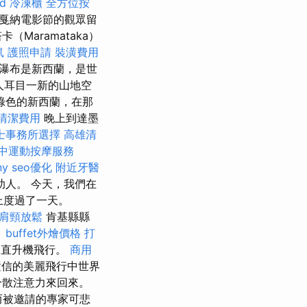
d
冷凍櫃
全方位按
給戛納電影節的觀眾留
Maramataka）
鼠
護照申請
裝潢費用
瀑布是新西蘭，是世
人耳目一新的山地空
綠色的新西蘭，在那
清潔費用
晚上到達墨
士事務所選擇
高雄清
中運動按摩服務
ny
seo優化
附近牙醫
人。 今天，我們在
現上度過了一天。
肩頸放鬆
肯基縣縣
。
buffet外燴價格
打
的直升機飛行。
商用
置信的美麗飛行中世界
分散注意力來回來。
而被邀請的專家可悲