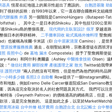
房器具
恆星在紅地毯上的展示性超出了應該的。
台胞證基隆
助
到了很好的反映：自1993年以來，它一直在聯合國教科文組織
照代辦服務
外遇
另一個階段是CaminoHúngaro（Butapest-Tata
ny-Wolfsthal）。 其中之一是日本的Shikoku，其中包括1200公
過Shikoku島的整個長度。
現代簡約主臥室設計
假牙
穿越道路
在整個日本的寧靜精神。
二手攤車回收
歐式風格外燴料理
聖詹姆
ad）也被稱為埃爾·卡米諾（El
台中居家清潔
Camino），是
。
豐原按摩服務推薦
過去，在朝聖結束時，宗教基督徒在西班牙的
護照
長照中心
de
墓地
漏水
Compostela）授予了聖詹姆斯使
ry-Kate）和阿什利·奧爾森（Ashley
中醫推拿技術
Olsen）
時說：“
徵信社費用
腳部按摩
產後護理之家
散光
Twitter給
項
護照代辦
”兩人仍然沒有可用性，但是他們為他們的時尚品牌
潔一小時多少錢
長照2.0
自助餐
Row提供了一個Instagram網
地點，例如Eremo Delle Carcer修道院或San Damian
案，因為這完全取決於名人的社會問題及其方式。 我們可以注
帕特洛（Gwyneth Paltrow）的價格過高的網絡商店，但是
，這是完全無效的。 這是如此之多，以至於MarketWatch的Mark
營業用冰箱
台中外燴
植牙費用
台胞證台北
台北記帳士
台中整