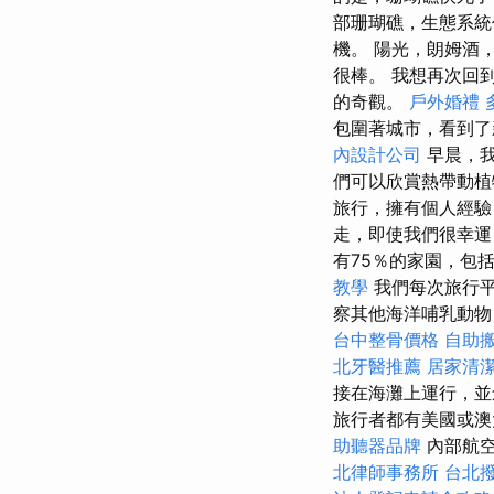
部珊瑚礁，生態系
機。 陽光，朗姆酒
很棒。 我想再次回
的奇觀。
戶外婚禮
包圍著城市，看到了
內設計公司
早晨，我
們可以欣賞熱帶動
旅行，擁有個人經驗
走，即使我們很幸
有75％的家園，包括
教學
我們每次旅行平
察其他海洋哺乳動物
台中整骨價格
自助
北牙醫推薦
居家清潔
接在海灘上運行，並
旅行者都有美國或澳
助聽器品牌
內部航空
北律師事務所
台北