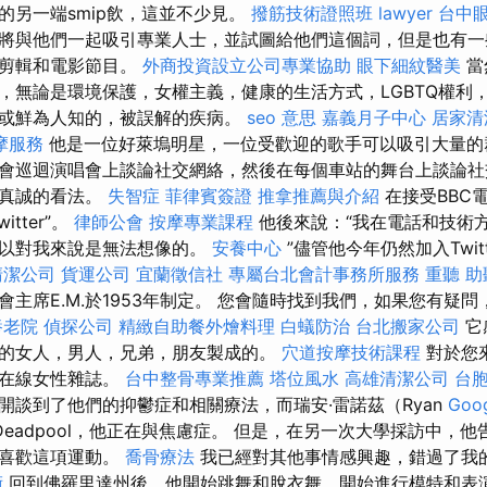
的另一端smip飲，這並不少見。
撥筋技術證照班
lawyer
台中
將與他們一起吸引專業人士，並試圖給他們這個詞，但是也有一些
頻剪輯和電影節目。
外商投資設立公司專業協助
眼下細紋醫美
當
，無論是環境保護，女權主義，健康的生活方式，LGBTQ權利
或鮮為人知的，被誤解的疾病。
seo 意思
嘉義月子中心
居家清
摩服務
他是一位好萊塢明星，一位受歡迎的歌手可以吸引大量的
會巡迴演唱會上談論社交網絡，然後在每個車站的舞台上談論社
有真誠的看法。
失智症
菲律賓簽證
推拿推薦與介紹
在接受BBC
tter”。
律師公會
按摩專業課程
他後來說：“我在電話和技術
所以對我來說是無法想像的。
安養中心
”儘管他今年仍然加入Twit
清潔公司
貨運公司
宜蘭徵信社
專屬台北會計事務所服務
重聽 助
主席E.M.於1953年制定。 您會隨時找到我們，如果您有疑
養老院
偵探公司
精緻自助餐外燴料理
白蟻防治
台北搬家公司
它
的女人，男人，兄弟，朋友製成的。
穴道按摩技術課程
對於您
的在線女性雜誌。
台中整骨專業推薦
塔位風水
高雄清潔公司
台
開談到了他們的抑鬱症和相關療法，而瑞安·雷諾茲（Ryan
Goo
告訴Deadpool，他正在與焦慮症。 但是，在另一次大學採訪中，
再喜歡這項運動。
喬骨療法
我已經對其他事情感興趣，錯過了我的
術
回到佛羅里達州後，他開始跳舞和脫衣舞，開始進行模特和表