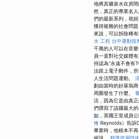
地將其礦泉水在房間
然，真正的專業名人
們的最新系列，視
獲得複雜的社會問題
來說，可以拆除稀有
水 工程
台中運動按
千萬的人可以在音樂
員一直對社交媒體
持認為“永遠不會有Twi
法跟上電子郵件，
人生活問題運動。
劃由當時的好萊塢商會
周圍發生了什麼。
活，因為它是由真正
們撰寫了該國最大
如，英國王室成員公
燴
Reynolds）
畢業時，他根本不
候說。
精準抓漏技