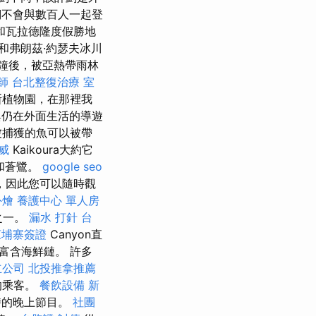
不會與數百人一起登
和瓦拉德隆度假勝地
和弗朗茲·約瑟夫冰川
鐘後，被亞熱帶雨林
師
台北整復治療
室
斯植物園，在那裡我
仍在外面生活的導遊
被捕獲的魚可以被帶
威
Kaikoura大約它
鷗和蒼鷺。
google seo
，因此您可以隨時觀
外燴
養護中心 單人房
之一。
漏水 打針
台
柬埔寨簽證
Canyon直
富含海鮮鏈。 許多
立公司
北投推拿推薦
的乘客。
餐飲設備
新
時的晚上節目。
社團