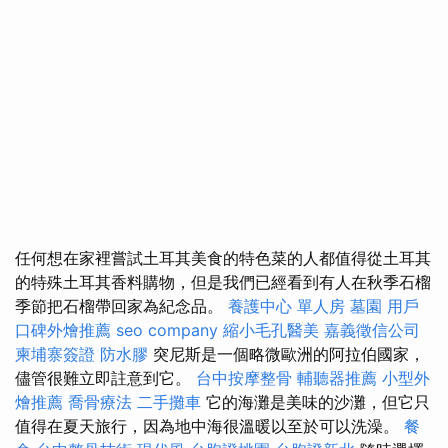
任何想在家裡嘗試土耳其美食的特色菜的人都值得從土耳其
的特殊土耳其香料購物，但是我們已經看到有人在秋季石榴
季節把石榴帶回家為紀念品。
養護中心 單人房
墓園
用戶
口碑外燴推薦
seo company
縮小毛孔醫美
嘉義徵信公司
柬埔寨簽證
防水膠
突尼斯是一個略微歐洲的阿拉伯國家，
儘管很難立即註意到它。
台中按摩整骨
輔聽器推薦
小型外
燴推薦
喬骨療法
二手攤車
它的海灘是美味的沙灘，但它只
值得在夏天旅行，因為地中海很溫暖以至於可以洗澡。
餐