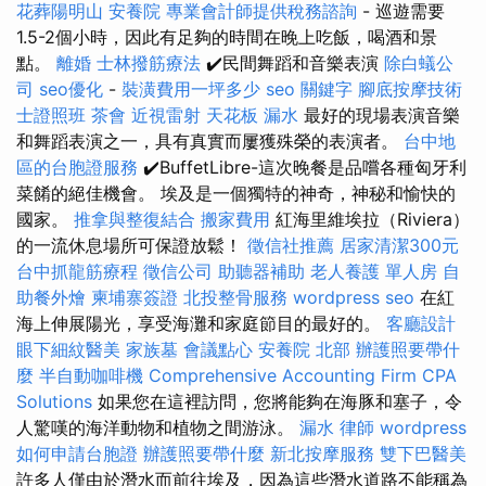
花葬陽明山
安養院
專業會計師提供稅務諮詢
- 巡遊需要
1.5-2個小時，因此有足夠的時間在晚上吃飯，喝酒和景
點。
離婚
士林撥筋療法
✔️民間舞蹈和音樂表演
除白蟻公
司
seo優化
-
裝潢費用一坪多少
seo 關鍵字
腳底按摩技術
士證照班
茶會
近視雷射
天花板 漏水
最好的現場表演音樂
和舞蹈表演之一，具有真實而屢獲殊榮的表演者。
台中地
區的台胞證服務
✔️BuffetLibre-這次晚餐是品嚐各種匈牙利
菜餚的絕佳機會。 埃及是一個獨特的神奇，神秘和愉快的
國家。
推拿與整復結合
搬家費用
紅海里維埃拉（Riviera）
的一流休息場所可保證放鬆！
徵信社推薦
居家清潔300元
台中抓龍筋療程
徵信公司
助聽器補助
老人養護 單人房
自
助餐外燴
柬埔寨簽證
北投整骨服務
wordpress seo
在紅
海上伸展陽光，享受海灘和家庭節目的最好的。
客廳設計
眼下細紋醫美
家族墓
會議點心
安養院 北部
辦護照要帶什
麼
半自動咖啡機
Comprehensive Accounting Firm CPA
Solutions
如果您在這裡訪問，您將能夠在海豚和塞子，令
人驚嘆的海洋動物和植物之間游泳。
漏水
律師
wordpress
如何申請台胞證
辦護照要帶什麼
新北按摩服務
雙下巴醫美
許多人僅由於潛水而前往埃及，因為這些潛水道路不能稱為