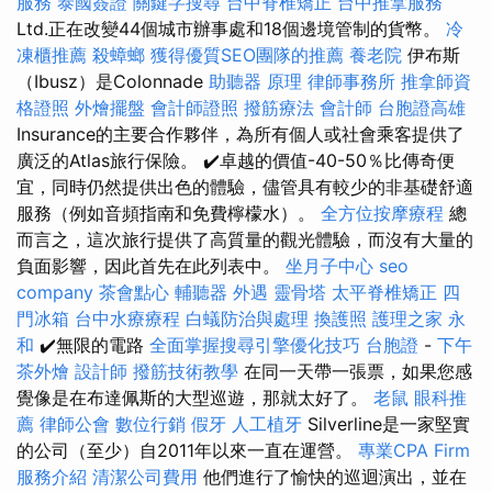
服務
泰國簽證
關鍵字搜尋
台中脊椎矯正
台中推拿服務
Ltd.正在改變44個城市辦事處和18個邊境管制的貨幣。
冷
凍櫃推薦
殺蟑螂
獲得優質SEO團隊的推薦
養老院
伊布斯
（Ibusz）是Colonnade
助聽器 原理
律師事務所
推拿師資
格證照
外燴擺盤
會計師證照
撥筋療法
會計師
台胞證高雄
Insurance的主要合作夥伴，為所有個人或社會乘客提供了
廣泛的Atlas旅行保險。 ✔️卓越的價值-40-50％比傳奇便
宜，同時仍然提供出色的體驗，儘管具有較少的非基礎舒適
服務（例如音頻指南和免費檸檬水）。
全方位按摩療程
總
而言之，這次旅行提供了高質量的觀光體驗，而沒有大量的
負面影響，因此首先在此列表中。
坐月子中心
seo
company
茶會點心
輔聽器
外遇
靈骨塔
太平脊椎矯正
四
門冰箱
台中水療療程
白蟻防治與處理
換護照
護理之家 永
和
✔️無限的電路
全面掌握搜尋引擎優化技巧
台胞證
-
下午
茶外燴
設計師
撥筋技術教學
在同一天帶一張票，如果您感
覺像是在布達佩斯的大型巡遊，那就太好了。
老鼠
眼科推
薦
律師公會
數位行銷
假牙
人工植牙
Silverline是一家堅實
的公司（至少）自2011年以來一直在運營。
專業CPA Firm
服務介紹
清潔公司費用
他們進行了愉快的巡迴演出，並在