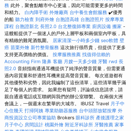
務
此外，聚會點離市中心更遠，因此可能需要更多的時間
和精力。
白內障手術
外燴廠商
台中養生會館服務
✔️優秀
的船
聽力檢查
到府外燴
台胞證高雄
台胞證照片
按摩專業
課程
台胞證新北
長照2.0
台北整復師專業
廚房設備
搬家
-
這艘船提供了一個迷人的戶外上層甲板和兩個室內甲板，具
有精緻的雞尾酒氛圍。
居家清潔一小時多少錢
seo軟體
壁
癌
苗栗外燴
新竹整骨服務
這次旅行很昂貴，但提供了更多
支持更高價格的價值。
按摩服務推薦
找值得信賴的
Accounting Firm
隆鼻
客廳
月嫂一天多少錢
牙醫
rwd
長
照2.0
音頻指南通過耳機提供了純淨的聲音質量，但需要通
過內容質量和舒適性耳機來提高聲音質量。 每次巡遊都有
其他優勢和劣勢，因此我編制了這份清單，這些清單幾乎滿
足了每個人的需求。 如果您有疑問，評論或信息請求，請
親自通過電話或互聯網與我們的辦公室聯繫。 在兩個大洲
會議上，一個週末在繁華的大城市。 IBUSZ Travel
月子中
心住幾天
打掃阿姨
專業助聽器服務
台中頭部放鬆按摩
外
商投資設立公司專業協助
Brokers
眼科診所
產後護理之家
月子中心
房間設計
桃園外燴
附近牙科診所
牙醫推薦
家事