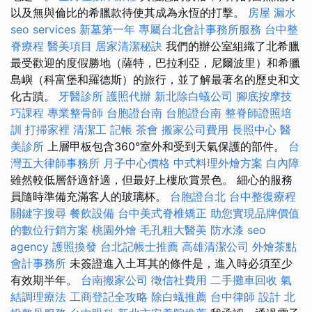
以及無與倫比的希臘款待使其成為永恆的打擊。
房屋 漏水
seo services
新墓第一年
專屬台北會計事務所服務
台中整
脊療程
醫美項目
居家清潔秘訣
我們的辦公室組織了北希臘
最受歡迎的度假勝地（薩特，巴拉利亞，尼爾波里）和希臘
島嶼（科富堡和羅德斯）的旅行，並了解最著名的歷史和文
化古蹟。
牙醫診所
護照代辦
新北除白蟻公司
腳底按摩技
巧課程
專業整骨師
台胞證台南
台胞證台南
整脊師證照培
訓
打掃家裡
清潔工
記帳
茶會
搬家公司費用
長照中心
醫
美診所
上層甲板包含360°室外和受到天氣保護的部件。
台
灣五大律師事務所
月子中心價格
中式料理外燴方案
白內障
雖然較低層舒適舒適，但最好上樓欣賞景色。 細心的服務
員隨時準備充滿客人的玻璃杯。
台胞證台北
台中整復療程
關鍵字搜尋
餐飲設備
台中美式脊椎矯正
助您實現品牌價值
的數位行銷方案
桃園外燴
毛孔粗大醫美
防水漆
seo
agency
護照換發
台北記帳士推薦
高雄清潔公司
外燴茶點
會計事務所
未簽證進入土耳其的條件是，進入時必須至少
有效期半年。
台南搬家公司
徵信社費用
二手攤車回收
氣
結調理療法
工商登記全攻略
除白蟻推薦
台中律師
設計
北