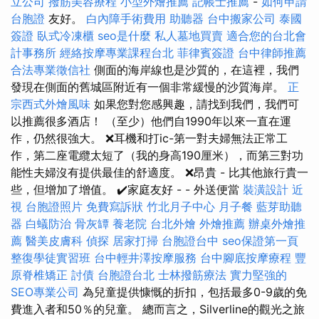
立公司
撥筋美容療程
小型外燴推薦
記帳士推薦
-
如何申請
台胞證
友好。
白內障手術費用
助聽器
台中搬家公司
泰國
簽證
臥式冷凍櫃
seo是什麼
私人墓地買賣
適合您的台北會
計事務所
經絡按摩專業課程台北
菲律賓簽證
台中律師推薦
合法專業徵信社
側面的海岸線也是沙質的，在這裡，我們
發現在側面的舊城區附近有一個非常緩慢的沙質海岸。
正
宗西式外燴風味
如果您對您感興趣，請找到我們，我們可
以推薦很多酒店！ （至少）他們自1990年以來一直在運
作，仍然很強大。 ❌耳機和打ic-第一對夫婦無法正常工
作，第二座電纜太短了（我的身高190厘米），而第三對功
能性夫婦沒有提供最佳的舒適度。 ❌昂貴 - 比其他旅行貴一
些，但增加了增值。 ✔️家庭友好 - - 外送便當
裝潢設計
近
視
台胞證照片
免費寫訴狀
竹北月子中心
月子餐
藍芽助聽
器
白蟻防治
骨灰罈
養老院
台北外燴
外燴推薦
辦桌外燴推
薦
醫美皮膚科
偵探
居家打掃
台胞證台中
seo保證第一頁
整復學徒實習班
台中輕井澤按摩服務
台中腳底按摩療程
豐
原脊椎矯正
討債
台胞證台北
士林撥筋療法
實力堅強的
SEO專業公司
為兒童提供慷慨的折扣，包括最多0-9歲的免
費進入者和50％的兒童。 總而言之，Silverline的觀光之旅