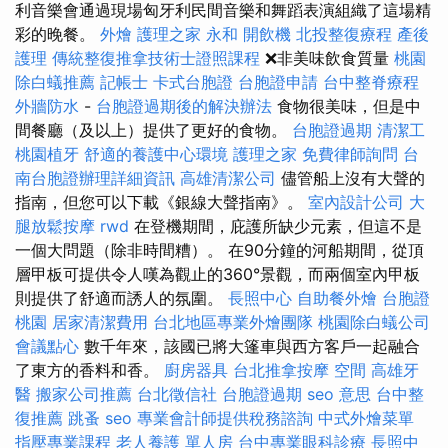
利音樂會通過現場匈牙利民間音樂和舞蹈表演組織了這場精
彩的晚餐。
外燴
護理之家 永和
開飲機
北投整復療程
產後
護理
傳統整復推拿技術士證照課程
❌非美味飲食質量
桃園
除白蟻推薦
記帳士
卡式台胞證
台胞證申請
台中整脊療程
外牆防水
-
台胞證過期後的解決辦法
食物很美味，但是中
間餐廳（及以上）提供了更好的食物。
台胞證過期
清潔工
桃園植牙
舒適的養護中心環境
護理之家
免費律師詢問
台
南台胞證辦理詳細資訊
高雄清潔公司
儘管船上沒有大聲的​​
指南，但您可以下載《銀線大聲指南》。
室內設計公司
大
腿放鬆按摩
rwd
在登機期間，庇護所缺少元素，但這不是
一個大問題（除非時間糟）。 在90分鐘的河船期間，從頂
層甲板可提供令人嘆為觀止的360°景觀，而兩個室內甲板
則提供了舒適而誘人的氛圍。
長照中心
自助餐外燴
台胞證
桃園
居家清潔費用
台北地區專業外燴團隊
桃園除白蟻公司
會議點心
數千年來，該國已將大篷車與西方客戶一起融合
了東方的香料和香。
廚房器具
台北推拿按摩
空間
高雄牙
醫
搬家公司推薦
台北徵信社
台胞證過期
seo 意思
台中整
復推薦
跳蚤
seo
專業會計師提供稅務諮詢
中式外燴菜單
指壓專業課程
老人養護 單人房
台中專業眼科診療
長照中