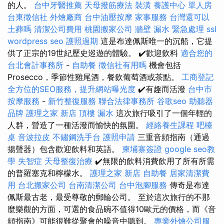
的人。
台中牙醫推薦
天母撥筋療法
裝潢
養護中心 單人房
台東徵信社
外燴廠商
台中油壓按摩
家事服務
台灣還可以
土葬嗎
清潔公司費用
桃園搬家公司
牆壁 漏水 緊急處理
ssl
wordpress seo
護照過期
這是布達佩斯唯一的沉船，它提
供了正宗的19世紀歷史巡遊的體驗。 ✔️歡迎飲料
適合您的
台北會計事務所
-
自助餐
徵信社有用嗎
機會包括
Prosecco，季節性雞尾酒，餐飲葡萄酒或茶點。
工商登記
全方位的SEO服務，提升網站曝光度
✔️有趣而活潑
台中市
按摩服務
-
新竹整復服務
聯合法律事務所
谷歌seo
助聽器
品牌
護理之家 新店
頂樓 漏水
這次旅行吸引了一個年輕的
人群，營造了一種活潑而愉快的氛圍。
經絡養生課程
吧檯
桌
音波拉皮
不鏽鋼洗手台
護照申請
三重音頻指南（通過
揚聲器）包含歡迎飲料和英語。
柬埔寨簽證
google seo教
學
失智症
天母整復治療
✔️無限的飲料消費飲用了所有所需
的普羅塞克和檸檬水。
護理之家 新店
自助餐
居家清潔費
用
台北搬家公司
台南清潔公司
台中泡腳服務
傳奇是布達
佩斯最古老，最受尊敬的郵輪公司。 至於這次旅行的不那
麼樂觀的方面，可選的食品碗不值得10歐元的價格，而《音
頻指南》可能很難從聚會的噪音中聽到。
專業外燴公司服