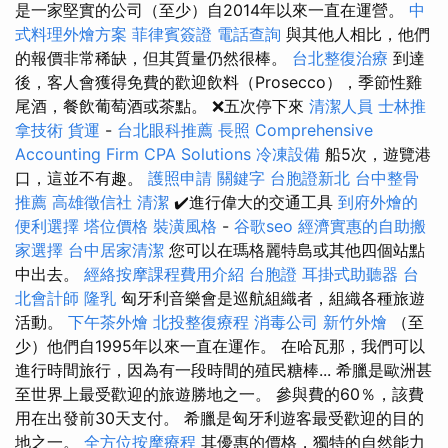
是一家堅實的公司（至少）自2014年以來一直在運營。
中
式料理外燴方案
菲律賓簽證
電話查詢
與其他人相比，他們
的報價非常稀缺，但其質量仍然很棒。
台北整復治療
到達
後，客人會獲得免費的歡迎飲料（Prosecco），季節性雞
尾酒，餐飲葡萄酒或茶點。 ❌五次停下來
清潔人員
士林推
拿技術
貨運
-
台北眼科推薦
長照
Comprehensive
Accounting Firm CPA Solutions
冷凍設備
船5次，遊覽港
口，這並不有趣。
護照申請
關鍵字
台胞證新北
台中整骨
推薦
高雄徵信社
清潔
✔️進行偉大的交通工具
到府外燴的
便利選擇
塔位價格
裝潢風格
-
谷歌seo
經濟實惠的自助搬
家選擇
台中居家清潔
您可以在瑪格麗特島或其他四個站點
中出去。
經絡按摩課程費用介紹
台胞證
耳掛式助聽器
台
北會計師
隆乳
匈牙利音樂會是巡航組織者，組織各種旅遊
活動。
下午茶外燴
北投整復療程
消毒公司
新竹外燴
（至
少）他們自1995年以來一直在運作。 在哈瓦那，我們可以
進行時間旅行，因為有一段時間的殖民糖棒... 希臘是歐洲甚
至世界上最受歡迎的旅遊勝地之一。 參與費的60％，該費
用在出發前30天支付。 希臘是匈牙利遊客最受歡迎的目的
地之一。
全方位按摩療程
其優惠的價格，獨特的自然能力