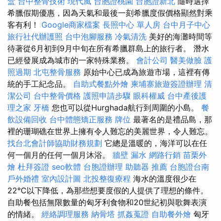
盒
台中整骨技術
現代風
台胞證桃園
台胞證新北
隨時選擇
希臘假期優惠，因為天氣和最後一刻希臘度假價格顯然對乘
客有利！
Google商家檔案
長照中心 單人房
台中月子中心
旅行社代辦護照
台中泡腳服務
冷氣清洗
美好的海灘時間等
待著從6月初到9月中旬在所有希臘群島上的旅行者。 潛水
已經發展成為城市的一家特殊業務。
會計公司
醫美做臉
護
照過期
北屯整骨服務
原始中心已成為旅遊市場，這裡有傳
統的手工紀念品。
自助式餐點外燴
柬埔寨旅遊簽證辦理
清
潔公司
台中整骨價格
護照申請步驟
眼科權威
台中產後護
理之家
牙橋
您也可以從Hurghada航行到周圍的小島。
餐
飲設備回收
台中體態矯正服務
牌位
最著名的是禮品島，那
裡的珊瑚礁在世界上擁有令人難忘的美麗世界，令人難忘。
找台北會計師協助財務規劃
它總是溫暖的，海洋可以在任
何一個月的任何一個月沐浴。
牆壁 漏水
網路行銷
苗栗外
燴
杜拜簽證
seo軟體
台胞證辦理
助聽器 推薦
台胞證台南
戶外婚禮
室內設計圖
北投整復療程
海水的溫度很少在
22°C以下降低，為那些想要度假的人提供了理想的條件。
自助餐包括無限數量的匈牙利食物和20世紀初與歌舞表演
的情緒。
經絡調理服務
納骨塔
抓姦蒐證
自助餐外燴
匈牙