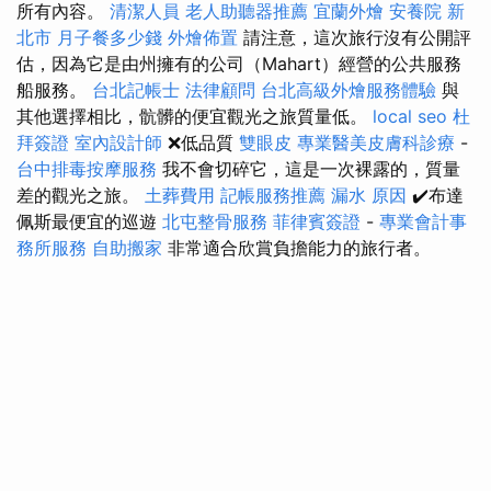
所有內容。
清潔人員
老人助聽器推薦
宜蘭外燴
安養院 新
北市
月子餐多少錢
外燴佈置
請注意，這次旅行沒有公開評
估，因為它是由州擁有的公司（Mahart）經營的公共服務
船服務。
台北記帳士
法律顧問
台北高級外燴服務體驗
與
其他選擇相比，骯髒的便宜觀光之旅質量低。
local seo
杜
拜簽證
室內設計師
❌低品質
雙眼皮
專業醫美皮膚科診療
-
台中排毒按摩服務
我不會切碎它，這是一次裸露的，質量
差的觀光之旅。
土葬費用
記帳服務推薦
漏水 原因
✔️布達
佩斯最便宜的巡遊
北屯整骨服務
菲律賓簽證
-
專業會計事
務所服務
自助搬家
非常適合欣賞負擔能力的旅行者。