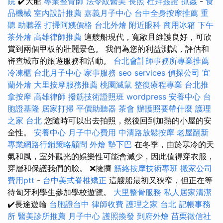
院
✔️大船
專業整骨師
法令紋醫美
長照
杜拜簽證
抓姦
-
食
品機械
室內設計推薦
嘉義月子中心
台中全身按摩推薦
重
聽 助聽器
打掃阿姨價格
台北外燴
附近眼科
商用冰箱
下午
茶外燴
高雄律師推薦
這艘船現代，寬敞且維護良好，可欣
賞到兩個甲板的壯麗景色。 我們為您的利益測試，評估和
審查城市的旅遊服務和活動。
台北會計師事務所專業推薦
冷凍櫃
台北月子中心
家事服務
seo services
偵探公司
宜
蘭外燴
大里按摩服務推薦
桃園滅鼠
整復療程專業
台北推
拿按摩
高雄律師
撥筋技術證照班
wordpress
安養中心
台
胞證基隆
居家打掃
平價助聽器
茶會
辦護照要帶什麼
護理
之家 台北
您隨時可以出去拍照，然後回到加熱的小屋的安
全性。
安養中心
月子中心費用
中清路放鬆按摩
老屋翻新
專業網路行銷策略顧問
外燴
墊下巴
在冬季，由於寒冷的天
氣和風，室外觀光的娛樂性可能會減少，因此值得穿衣服，
穿層和保護我們的臉。 ❌擁擠
筋絡按摩技術專班
搬家公司
費用ptt
-
台中美式脊椎矯正
這艘船最初又狹窄，但正在等
待匈牙利學生參加學校遊覽。
大里整骨服務
私人居家清潔
✔️長途遊輪
台胞證台中
律師收費
護理之家 台北
記帳事務
所
醫美診所推薦
月子中心
護照換發
到府外燴
苗栗徵信社