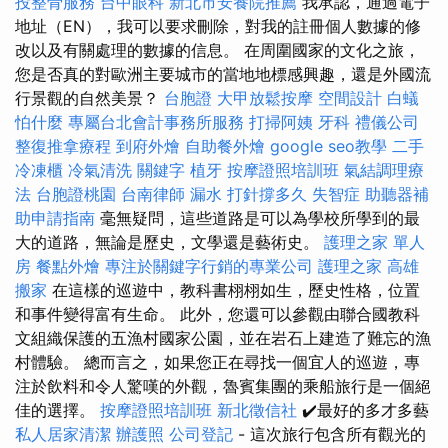
投整骨服務
台中眼科
新北市安養院推薦
我承認，通過電子
地址（EN），我可以要求刪除，對我的註冊個人數據的修
改以及有關處理的數據的信息。 在周圍國家的文化之旅，
您是否真的對歐洲主要城市的當地地標感興趣，還是外國流
行景觀的自然美景？
台胞證
大甲放鬆按摩
空間設計
白蟻
怕什麼
專屬台北會計事務所服務
打掃阿姨
牙科
禮儀公司
整復推拿療程
到府外燴
自助餐外燴
google seo教學
二手
冷凍櫃
冷氣清洗
關鍵字
植牙
按摩證照培訓班
氣結調理療
法
台胞證桃園
台南律師
漏水 打針撐多久
失智症
助聽器補
助申請指南
毫無疑問，這些道路是可以為學校所學到的最
大的道路，無論是歷史，文學還是藝術史。
護理之家 單人
房
餐點外燴
專注於關鍵字行銷的專業公司
護理之家
高雄
搬家
在這樣的巡遊中，教科書栩栩如生，歷史性格，位置
和事件變得富有生命。 此外，您還可以參觀由聯合國教科
文組織保護的五漁村國家公園，並在岩石上建造了難忘的漁
村體驗。 總而言之，如果您正在尋找一個宜人的巡遊，專
注於飲料和令人驚嘆的外觀，魯賓集團的乘船旅行是一個絕
佳的選擇。
按摩證照培訓班
新北徵信社
✔️最好的多才多藝
私人居家清潔
辦護照
公司登記
- 這次旅行包含所有觀光的