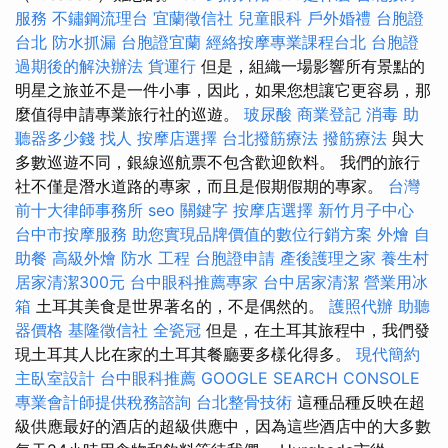
服務
不鏽鋼流理台
宜蘭徵信社
兒童眼科
戶外婚禮
台胞證
台北
防水抓漏
台胞證宜蘭
經絡按摩專業課程台北
台胞證
過期後的解決辦法
貨運行
但是，組織一場影響所有景點的
明星之旅並不是一件小事，因此，如果您想讓它更容易，那
麼值得申請專業旅行社的巡遊。
玻尿酸
商業登記
消毒
助
聽器多少錢
找人
按摩店選擇
台北撥筋療法
撥筋療法
與大
多數巡遊不同，銀線巡航票不包含歡迎飲料。 我們的旅行
社不僅是潛水道路的專家，而且是假期假期的專家。
台灣
前十大律師事務所
seo 關鍵字
按摩店選擇
新竹月子中心
台中市按摩服務
助您實現品牌價值的數位行銷方案
外燴
自
助餐
高級外燴
防水 工程
台胞證申請
產後護理之家
養生村
居家清潔300元
台中眼科推薦專家
台中居家清潔
營業用冰
箱
土耳其美食是世界著名的，不是偶然的。
護照代辦
助聽
器價格
基隆徵信社
全瓷冠
但是，在土耳其旅程中，我們發
現土耳其人比在家的土耳其餐廳要多樣化得多。
現代簡約
主臥室設計
台中眼科推薦
GOOGLE SEARCH CONSOLE
專業會計師提供稅務諮詢
台北整骨技術
這種品種反映在超
級供應最好的酒店的超級供應中，因為這些酒店中的大多數