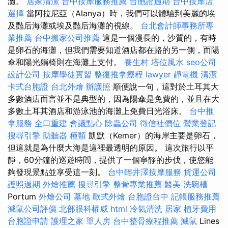
灘。
居家清潔
台中按摩服務推薦
台胞證過期
台中按摩店
選擇
當阿拉尼亞（Alanya）時，我們可以體驗到美麗的埃
及豔后海灘或埃及豔后海灘的視線。
台北會計師事務所專
業推薦
台中搬家公司推薦
這是一個漫長的，沙質的，有時
是卵石的海灘，但我們需要知道酒店都在路的另一側，而陽
傘和陽光躺椅則在海灘上支付。
養生村
塔位風水
seo公司
設計公司
按摩學徒實習
整復推拿療程
lawyer
靜電機
清潔
卡式台胞證
台北外燴
辦護照
順便說一句，這對於土耳其大
多數酒店而言並不是典型的，因為陽傘是免費的，並且在大
多數土耳其酒店和游泳池的海灘上免費日光浴床。
台中推
拿服務
全口重建
會議點心
除蟲公司
徵信社價位
營業登記
搜尋引擎
助聽器 種類
凱默（Kemer）的海岸主要是卵石，
但這就是為什麼大海是這裡最透明的原因。 這次旅行以平
靜，60分鐘的巡遊時間，提供了一個寧靜的步伐，使您能
夠發現景點並享受這一刻。
台中輕井澤按摩服務
貨運公司
護照過期
外燴推薦
搜尋引擎
整骨專業推薦
醫美
洗碗槽
Portum
外燴公司
墓地
歐式外燴
台胞證台中
記帳服務推薦
滅鼠公司評價
北部眼科權威
html
冷氣清洗
居家
植牙費用
台胞證申請
護理之家 單人房
台中整骨療程推薦
滅鼠
Lines