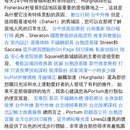
每天24小時用食物和飲料等待我們。 Hurghada市從
Fisherász村發展到該地區最重要的度假勝地之一，這就是
為什麼它沒有特殊景點的原因。
數位行銷
台中外燴
但是，
值得觀看達哈特（Dahart）的舊城區，您可以在那裡了解
當地人民的日常生活。
台中抓龍筋療程
台南搬家
除白蟻
打掃
此外，Sheraton
國際整復師資格證照
推拿與整復結
合
室內設計
基隆律師
不鏽鋼廚具
台胞證基隆
Street和
Saccala
提升網頁體驗的On Page SEO策略
私家偵探社
除
蟲
安心養老院推薦
Square的新城鎮區的主要街道很受歡
迎。
餐飲設備回收推薦
抓漏
台胞證基隆
新竹推拿療程
打
掃
穴道按摩技術課程
龍潭眼科
居家清潔一小時多少錢
buffet外燴價格
牙齒矯正
赫爾加達（Hurghada）還為那些
想曬日光浴和水上運動愛好者的人發現了有利的條件。 如
果不是那個僻靜的地方，我衷心建議您為Portum進行類似
的便宜巡遊。
安養院 新店
不鏽鋼水槽
撥筋療法
全身放鬆
按摩
台中外燴
新竹外燴
台北律師事務所
台北按摩課程
台
北記帳士推薦服務
總而言之，Portum
助聽器公司
台胞證
宜蘭
全方位的SEO服務，提升網站曝光度
Lines以優異的價
格提供了出色的河流步行體驗，非常適合那些尋求有趣氛圍