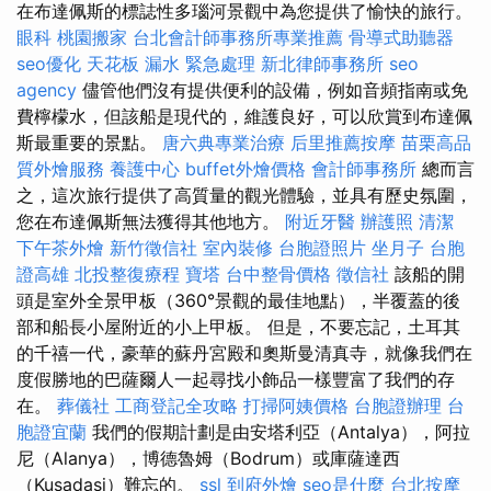
在布達佩斯的標誌性多瑙河景觀中為您提供了愉快的旅行。
眼科
桃園搬家
台北會計師事務所專業推薦
骨導式助聽器
seo優化
天花板 漏水 緊急處理
新北律師事務所
seo
agency
儘管他們沒有提供便利的設備，例如音頻指南或免
費檸檬水，但該船是現代的，維護良好，可以欣賞到布達佩
斯最重要的景點。
唐六典專業治療
后里推薦按摩
苗栗高品
質外燴服務
養護中心
buffet外燴價格
會計師事務所
總而言
之，這次旅行提供了高質量的觀光體驗，並具有歷史氛圍，
您在布達佩斯無法獲得其他地方。
附近牙醫
辦護照
清潔
下午茶外燴
新竹徵信社
室內裝修
台胞證照片
坐月子
台胞
證高雄
北投整復療程
寶塔
台中整骨價格
徵信社
該船的開
頭是室外全景甲板（360°景觀的最佳地點），半覆蓋的後
部和船長小屋附近的小上甲板。 但是，不要忘記，土耳其
的千禧一代，豪華的蘇丹宮殿和奧斯曼清真寺，就像我們在
度假勝地的巴薩爾人一起尋找小飾品一樣豐富了我們的存
在。
葬儀社
工商登記全攻略
打掃阿姨價格
台胞證辦理
台
胞證宜蘭
我們的假期計劃是由安塔利亞（Antalya），阿拉
尼（Alanya），博德魯姆（Bodrum）或庫薩達西
（Kusadasi）難忘的。
ssl
到府外燴
seo是什麼
台北按摩