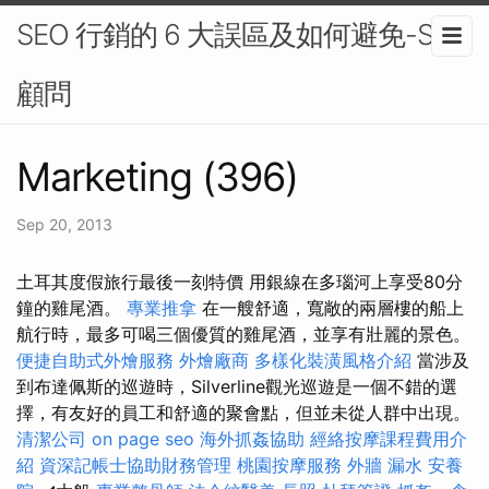
SEO 行銷的 6 大誤區及如何避免-SEO
顧問
Marketing (396)
Sep 20, 2013
土耳其度假旅行最後一刻特價 用銀線在多瑙河上享受80分
鐘的雞​​尾酒。
專業推拿
在一艘舒適，寬敞的兩層樓的船上
航行時，最多可喝三個優質的雞尾酒，並享有壯麗的景色。
便捷自助式外燴服務
外燴廠商
多樣化裝潢風格介紹
當涉及
到布達佩斯的巡遊時，Silverline觀光巡遊是一個不錯的選
擇，有友好的員工和舒適的聚會點，但並未從人群中出現。
清潔公司
on page seo
海外抓姦協助
經絡按摩課程費用介
紹
資深記帳士協助財務管理
桃園按摩服務
外牆 漏水
安養