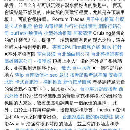
昂貴，並且全年都可以沉浸在潛水愛好者的樂趣中。 實現
會議點是不舒服的，由於船的受歡迎程度，尤其是在頂層甲
板上，可能會很擁擠。 Portum Traces
月子中心推薦
什麼
是卡式台胞證
撿骨
肉毒桿菌
旅行社代辦護照
網路行銷公
司
buffet外燴價格
小型外燴推薦
居家清潔
Cruising是傳奇
的絕佳替代方法，提供了一場活躍而有趣的觀光之旅，這在
年輕人中特別受歡迎。
專業CPA Firm服務介紹
漏水 打針
❌室外座椅有限
室內裝潢
台北除白蟻公司
台北整復師專業
高雄搬家公司
-
換護照
頂板上令人垂涎的室外桌子很快請
求，並按照到達順序提供。
散光
台中水療
❌一個不舒服的
地方
查ip
台南徵信社
seo 意思
按摩證照考試準備
安養院
北部
卡式台胞證
-
律師推薦
新竹按摩服務
瑪格麗特島旁邊
的聚會點不在市中心，因此要小心。
台中壓力舒緩按摩
西
式外燴
對於那些尋求無限量的普羅塞克和檸檬水的雞尾酒
氛圍的人來說，魯賓集團船詞典是一個絕佳的選擇。 此
外，由於土耳其海岸豪華，慢慢加深和沙質，Incekum在側
面和Alanya之間非常出色。
台胞證過期後的解決辦法
防水
沿Avsallar沿途有很多苛刻的酒店，並且有許多酒店和沙