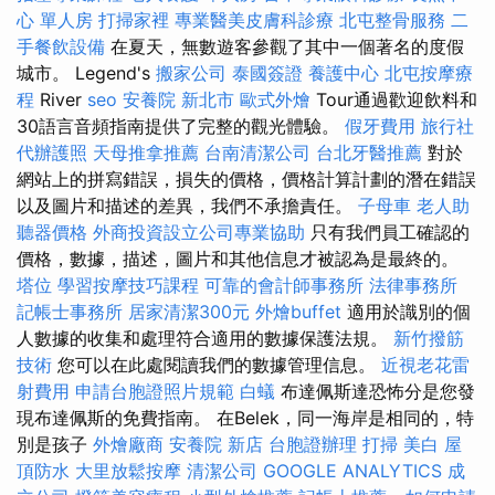
心 單人房
打掃家裡
專業醫美皮膚科診療
北屯整骨服務
二
手餐飲設備
在夏天，無數遊客參觀了其中一個著名的度假
城市。 Legend's
搬家公司
泰國簽證
養護中心
北屯按摩療
程
River
seo
安養院 新北市
歐式外燴
Tour通過歡迎飲料和
30語言音頻指南提供了完整的觀光體驗。
假牙費用
旅行社
代辦護照
天母推拿推薦
台南清潔公司
台北牙醫推薦
對於
網站上的拼寫錯誤，損失的價格，價格計算計劃的潛在錯誤
以及圖片和描述的差異，我們不承擔責任。
子母車
老人助
聽器價格
外商投資設立公司專業協助
只有我們員工確認的
價格，數據，描述，圖片和其他信息才被認為是最終的。
塔位
學習按摩技巧課程
可靠的會計師事務所
法律事務所
記帳士事務所
居家清潔300元
外燴buffet
適用於識別的個
人數據的收集和處理符合適用的數據保護法規。
新竹撥筋
技術
您可以在此處閱讀我們的數據管理信息。
近視老花雷
射費用
申請台胞證照片規範
白蟻
布達佩斯達恐怖分是您發
現布達佩斯的免費指南。 在Belek，同一海岸是相同的，特
別是孩子
外燴廠商
安養院 新店
台胞證辦理
打掃
美白
屋
頂防水
大里放鬆按摩
清潔公司
GOOGLE ANALYTICS
成