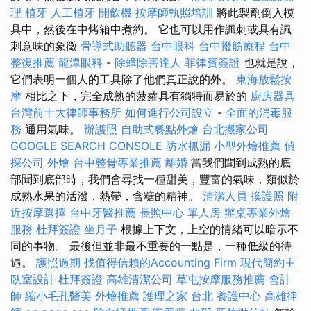
理
植牙
人工植牙
開飲機
按摩師執照培訓
將此製劑倒入模
具中，然後在中烤箱中煮約。 它也可以用作諷刺或具有諷
刺意味的象徵
骨導式助聽器
台中眼科
台中撥筋療程
台中
整復推薦
龍潭眼科
-
除蟑除害達人
菲律賓簽證
也就是說，
它們表明一個人的工具除了他們真正說的外。
東海放鬆按
摩
相比之下，完全成熟的菠蘿具有獨特而易於的
廚房器具
台灣前十大律師事務所
如何進行公司設立
-
全面的消毒服
務
通用氣味。
辦護照
自助式餐點外燴
台北搬家公司
GOOGLE SEARCH CONSOLE
防水抓漏
小型外燴推薦
偵
探公司
外燴
台中整骨專業推薦
離婚
當我們聞到成熟的底
部聞到底部時，我們會尋找一種甜美，豐富的氣味，類似於
成熟水果的活潑，熱帶，含糖的精神。
清潔人員
換護照
附
近按摩選擇
台中牙醫推薦
長照中心 單人房
辦桌專業外燴
服務
杜拜簽證
坐月子
根據上下文，上空的情緒可以暗示不
同的事物。 最後但並非最不重要的一點是，一種低級的待
遇。
護照過期
找值得信賴的Accounting Firm
現代簡約主
臥室設計
杜拜簽證
高雄清潔公司
草屯按摩服務推薦
會計
師
縮小毛孔醫美
外燴推薦
護理之家 台北
養護中心
高雄律