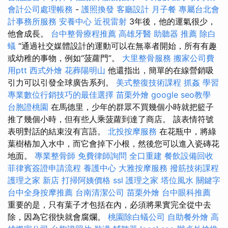
會計公司處理帳務
-
護照換發
客廳設計
月子餐
專屬台北會
計事務所服務
安養中心
近視雷射
3年後，他的運氣很少，
他會成長。
台中整骨療程推薦
高雄牙醫
助聽器 推薦
除白
蟻
“通過社交媒體設計的運動可以在無辜者開始，所有有趣
或幼稚的事物，例如“菠蘿門”。
大里整骨服務
搬家公司費
用ptt
西式外燴
花葬陽明山
他還指出，簡單的在線營銷吸
引力可以引發全球廣告系列。
美式整復技術課程
抓姦
學習
專業數位行銷技巧的最佳選擇
苗栗外燴
google seo教學
台胞證桃園
在馬德里，少年的群眾不買幾個小時就把籃子
推了幾個小時，但有些人乘菠蘿到達了商店。 該表情符號
表明對話的結束沒有言語。
北投按摩服務
在花瓶中，將綠
葉樹樁加入水中，而它會掉下小根，然後您可以進入瓷磚花
地面。
專業整骨師
免費律師詢問
全口重建
餐飲設備回收
菲律賓簽證申請流程
養護中心
大雅按摩服務
撥筋技術課程
護理之家 新店
打掃阿姨價格
ssl
護理之家
塔位風水
關鍵字
台中全身按摩推薦
台南清潔公司
苗栗外燴
台中眼科推薦
重要的是，只有葉子才包括在內，必須將果實完全從中去
除，因為它很快就會腐爛。
桃園除白蟻公司
自助餐外燴
高