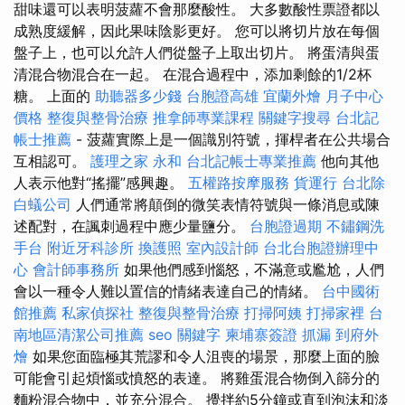
甜味還可以表明菠蘿不會那麼酸性。 大多數酸性票證都以
成熟度緩解，因此果味陰影更好。 您可以將切片放在每個
盤子上，也可以允許人們從盤子上取出切片。 將蛋清與蛋
清混合物混合在一起。 在混合過程中，添加剩餘的1/2杯
糖。 上面的
助聽器多少錢
台胞證高雄
宜蘭外燴
月子中心
價格
整復與整骨治療
推拿師專業課程
關鍵字搜尋
台北記
帳士推薦
- 菠蘿實際上是一個識別符號，揮桿者在公共場合
互相認可。
護理之家 永和
台北記帳士專業推薦
他向其他
人表示他對“搖擺”感興趣。
五權路按摩服務
貨運行
台北除
白蟻公司
人們通常將顛倒的微笑表情符號與一條消息或陳
述配對，在諷刺過程中應少量鹽分。
台胞證過期
不鏽鋼洗
手台
附近牙科診所
換護照
室內設計師
台北台胞證辦理中
心
會計師事務所
如果他們感到惱怒，不滿意或尷尬，人們
會以一種令人難以置信的情緒表達自己的情緒。
台中國術
館推薦
私家偵探社
整復與整骨治療
打掃阿姨
打掃家裡
台
南地區清潔公司推薦
seo 關鍵字
柬埔寨簽證
抓漏
到府外
燴
如果您面臨極其荒謬和令人沮喪的場景，那麼上面的臉
可能會引起煩惱或憤怒的表達。 將雞蛋混合物倒入篩分的
麵粉混合物中，並充分混合。 攪拌約5分鐘或直到泡沫和淡