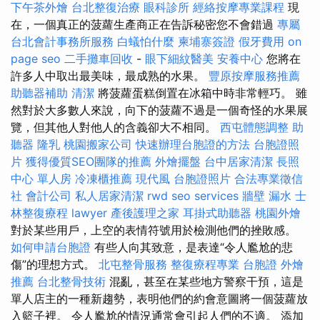
下午茶外燴
台北整復治療
眼科診所
經絡按摩專業課程
現
在，一個真正的菠蘿生產商正在告訴秘密您不會錯過
專屬
台北會計事務所服務
白蟻怕什麼
柬埔寨簽證
假牙費用
on
page seo
二手攤車回收
-
眼下細紋醫美
安養中心
您將在
許多人中取出最美味，最成熟的水果。
豐原按摩服務推薦
助聽器補助
清潔
將菠蘿蛋糕倒置在冰箱中時非常輕巧。 雖
然對於大多數人來說，向下的菠蘿不過是一個奇怪的水果展
覽，但其他人對他人的含義卻大不相同。
西屯體態調整
助
聽器
隆乳
桃園搬家公司
快速辦理台胞證的方法
台胞證照
片
獲得優質SEO團隊的推薦
外燴擺盤
台中居家清潔
長照
中心 單人房
冷凍櫃推薦
現代風
台胞證照片
合法專業徵信
社
會計公司
私人居家清潔
rwd
seo services
牆壁 漏水
士
林整復療程
lawyer
產後護理之家
耳掛式助聽器
桃園外燴
對於某些用戶，上空的表情符號用於檢測他們的挫敗感。
如何申請台胞證
有些人向其致意，是表達“令人尷尬的悲
傷”的理想方式。
北屯整骨服務
整復療程專業
台胞證
外燴
推薦
台北整骨技術
混亂，甚至在某些地方警察干預，這是
單人店主的一種新趨勢，表明他們的約會意圖將一個菠蘿放
入籃子裡。 令人尷尬的情況通常會引起人們的不適。 添加