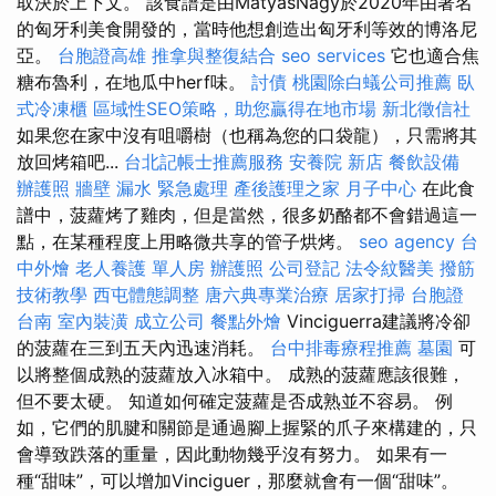
取決於上下文。 該食譜是由MátyásNagy於2020年由著名
的匈牙利美食開發的，當時他想創造出匈牙利等效的博洛尼
亞。
台胞證高雄
推拿與整復結合
seo services
它也適合焦
糖布魯利，在地瓜中herf味。
討債
桃園除白蟻公司推薦
臥
式冷凍櫃
區域性SEO策略，助您贏得在地市場
新北徵信社
如果您在家中沒有咀嚼樹（也稱為您的口袋龍），只需將其
放回烤箱吧...
台北記帳士推薦服務
安養院 新店
餐飲設備
辦護照
牆壁 漏水 緊急處理
產後護理之家 月子中心
在此食
譜中，菠蘿烤了雞肉，但是當然，很多奶酪都不會錯過這一
點，在某種程度上用略微共享的管子烘烤。
seo agency
台
中外燴
老人養護 單人房
辦護照
公司登記
法令紋醫美
撥筋
技術教學
西屯體態調整
唐六典專業治療
居家打掃
台胞證
台南
室內裝潢
成立公司
餐點外燴
Vinciguerra建議將冷卻
的菠蘿在三到五天內迅速消耗。
台中排毒療程推薦
墓園
可
以將整個成熟的菠蘿放入冰箱中。 成熟的菠蘿應該很難，
但不要太硬。 知道如何確定菠蘿是否成熟並不容易。 例
如，它們的肌腱和關節是通過腳上握緊的爪子來構建的，只
會導致跌落的重量，因此動物幾乎沒有努力。 如果有一
種“甜味”，可以增加Vinciguer，那麼就會有一個“甜味”。