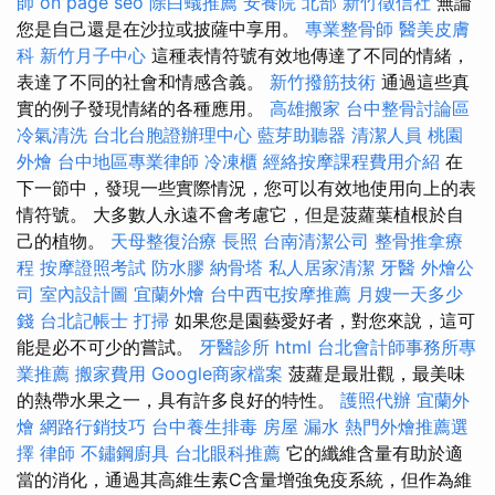
師
on page seo
除白蟻推薦
安養院 北部
新竹徵信社
無論
您是自己還是在沙拉或披薩中享用。
專業整骨師
醫美皮膚
科
新竹月子中心
這種表情符號有效地傳達了不同的情緒，
表達了不同的社會和情感含義。
新竹撥筋技術
通過這些真
實的例子發現情緒的各種應用。
高雄搬家
台中整骨討論區
冷氣清洗
台北台胞證辦理中心
藍芽助聽器
清潔人員
桃園
外燴
台中地區專業律師
冷凍櫃
經絡按摩課程費用介紹
在
下一節中，發現一些實際情況，您可以有效地使用向上的表
情符號。 大多數人永遠不會考慮它，但是菠蘿葉植根於自
己的植物。
天母整復治療
長照
台南清潔公司
整骨推拿療
程
按摩證照考試
防水膠
納骨塔
私人居家清潔
牙醫
外燴公
司
室內設計圖
宜蘭外燴
台中西屯按摩推薦
月嫂一天多少
錢
台北記帳士
打掃
如果您是園藝愛好者，對您來說，這可
能是必不可少的嘗試。
牙醫診所
html
台北會計師事務所專
業推薦
搬家費用
Google商家檔案
菠蘿是最壯觀，最美味
的熱帶水果之一，具有許多良好的特性。
護照代辦
宜蘭外
燴
網路行銷技巧
台中養生排毒
房屋 漏水
熱門外燴推薦選
擇
律師
不鏽鋼廚具
台北眼科推薦
它的纖維含量有助於適
當的消化，通過其高維生素C含量增強免疫系統，但作為維