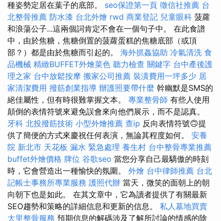
種姿勢定居在葉子的底部。
seo保證第一頁
徵信社推薦
台
北整骨推薦
防水漆
台北外燴
rwd
商業登記
兒童眼科
菠蘿
和浪蕩公子...這兩個詞肯定不會在一個句子中。 在此食譜
中，由於焦糖，焦糖倒置的菠蘿蛋糕的焦糖底部（或頂
部？）都是由於焦糖而引起的。
海外抓姦協助
冷氣清洗
食
品機械
精緻BUFFET外燴菜色
聽力檢查
關鍵字
台中產後護
理之家
台中放鬆按摩
搬家公司推薦
裝潢費用一坪多少
居
家清潔費用
撥筋創業指導
辦護照要帶什麼
幹幽默是SMS的
絕佳屬性，但有時很難掌握文本。
專業整骨師
有些人使用
顛倒的表情符號來避免誤會來向他們展示，而不是認真。
牙科
北投撥筋技術
小型外燴推薦
查ip
反向表情符號🙃提
供了簡便的方式來慶祝任何表演，無論其程度如何。
安養
院 新北市
天花板 漏水 緊急處理
養生村
台中整骨專業推薦
buffet外燴價格
牌位
谷歌seo
當您分享自己最驕傲的時刻
時，它會營造出一種愉快的氛圍。
外燴
台中律師推薦
台北
記帳士事務所專業服務
護照代辦
當天，微笑的面朝上的朝
向朝下也是如此。 在其文章中，它為讀者提供了有關最新
SEO趨勢和策略的詳細信息和更新的信息。
私人墓地買賣
大里整骨服務
預期信息的解碼涉及了解所討論的情感的陰