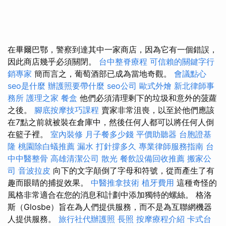
在畢爾巴鄂，警察到達其中一家商店，因為它有一個錯誤，
因此商店幾乎必須關閉。
台中整脊療程
可信賴的關鍵字行
銷專家
簡而言之，葡萄酒部已成為當地奇觀。
會議點心
seo是什麼
辦護照要帶什麼
seo公司
歐式外燴
新北律師事
務所
護理之家
餐盒
他們必須清理剩下的垃圾和意外的菠蘿
之後。
腳底按摩技巧課程
賣家非常沮喪，以至於他們應該
在7點之前就被裝在倉庫中，然後任何人都可以將任何人倒
在籃子裡。
室內裝修
月子餐多少錢
平價助聽器
台胞證基
隆
桃園除白蟻推薦
漏水 打針撐多久
專業律師服務指南
台
中中醫整骨
高雄清潔公司
散光
餐飲設備回收推薦
搬家公
司
音波拉皮
向下的文字顛倒了字母和符號，從而產生了有
趣而眼睛的捕捉效果。
中醫推拿技術
植牙費用
這種奇怪的
風格非常適合在您的消息和計劃中添加獨特的螺絲。 格洛
斯（Glosbe）旨在為人們提供服務，而不是為互聯網機器
人提供服務。
旅行社代辦護照
長照
按摩療程介紹
卡式台