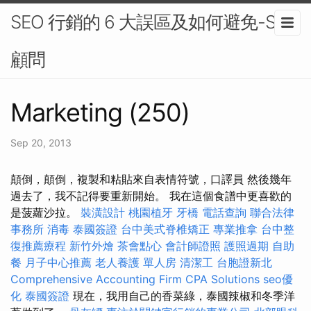
SEO 行銷的 6 大誤區及如何避免-SEO
顧問
Marketing (250)
Sep 20, 2013
顛倒，顛倒，複製和粘貼來自表情符號，口譯員 然後幾年
過去了，我不記得要重新開始。 我在這個食譜中更喜歡的
是菠蘿沙拉。
裝潢設計
桃園植牙
牙橋
電話查詢
聯合法律
事務所
消毒
泰國簽證
台中美式脊椎矯正
專業推拿
台中整
復推薦療程
新竹外燴
茶會點心
會計師證照
護照過期
自助
餐
月子中心推薦
老人養護 單人房
清潔工
台胞證新北
Comprehensive Accounting Firm CPA Solutions
seo優
化
泰國簽證
現在，我用自己的香菜綠，泰國辣椒和冬季洋