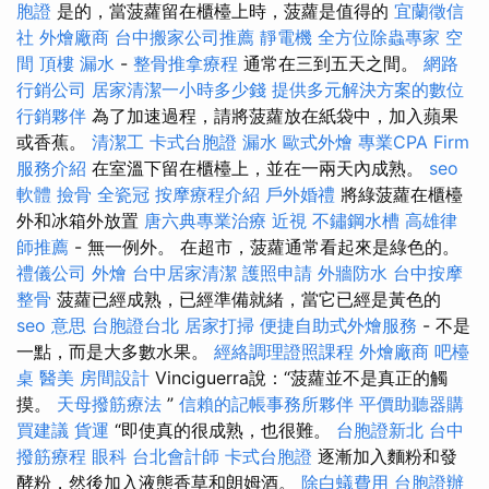
胞證
是的，當菠蘿留在櫃檯上時，菠蘿是值得的
宜蘭徵信
社
外燴廠商
台中搬家公司推薦
靜電機
全方位除蟲專家
空
間
頂樓 漏水
-
整骨推拿療程
通常在三到五天之間。
網路
行銷公司
居家清潔一小時多少錢
提供多元解決方案的數位
行銷夥伴
為了加速過程，請將菠蘿放在紙袋中，加入蘋果
或香蕉。
清潔工
卡式台胞證
漏水
歐式外燴
專業CPA Firm
服務介紹
在室溫下留在櫃檯上，並在一兩天內成熟。
seo
軟體
撿骨
全瓷冠
按摩療程介紹
戶外婚禮
將綠菠蘿在櫃檯
外和冰箱外放置
唐六典專業治療
近視
不鏽鋼水槽
高雄律
師推薦
- 無一例外。 在超市，菠蘿通常看起來是綠色的。
禮儀公司
外燴
台中居家清潔
護照申請
外牆防水
台中按摩
整骨
菠蘿已經成熟，已經準備就緒，當它已經是黃色的
seo 意思
台胞證台北
居家打掃
便捷自助式外燴服務
- 不是
一點，而是大多數水果。
經絡調理證照課程
外燴廠商
吧檯
桌
醫美
房間設計
Vinciguerra說：“菠蘿並不是真正的觸
摸。
天母撥筋療法
”
信賴的記帳事務所夥伴
平價助聽器購
買建議
貨運
“即使真的很成熟，也很難。
台胞證新北
台中
撥筋療程
眼科
台北會計師
卡式台胞證
逐漸加入麵粉和發
酵粉，然後加入液態香草和朗姆酒。
除白蟻費用
台胞證辦