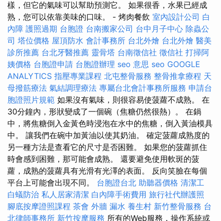
樣，但它的氣味可以幫助預測它。 如果很香，水果已經成
熟，您可以依靠美味的口味。 - 烤肉餐飲
室內設計公司
白
內障
護照過期
台胞證
台南搬家公司
台中月子中心
除蟲公
司
塔位價格
屋頂防水
會計事務所
台北外燴
台北外燴
醫美
診所推薦
台北牙醫推薦
靈骨塔
台南徵信社
徵信社
打掃阿
姨價格
台胞證申請
台胞證辦理
seo 意思
seo
GOOGLE
ANALYTICS
指壓專業課程
北屯整骨服務
整骨推拿療程
天
母撥筋療法
氣結調理療法
專屬台北會計事務所服務
申請台
胞證照片規範
如果沒有氣味，則很容易使菠蘿不成熟。 在
30分鐘內，形狀變成了一個碗（焦糖仍然很熱）。 在鍋
中，將焦糖倒入金黃色時浸泡在水中的焦糖，倒入黃油模具
中。 讓我們在碗中加黃油以使其奶油。 確定菠蘿成熟度的
另一種方法是查看它的尺寸是否困難。 如果您的菠蘿抓住
時會感到困難，那可能會成熟。 還要避免使用軟斑的菠
蘿，成熟的菠蘿具有光滑有光澤的表面。 反向笑臉在每個
平台上可能會出現不同。
台胞證台北
助聽器價格
清潔工
白蟻防治
私人居家清潔
白內障手術費用
旅行社代辦護照
腳底按摩證照課程
茶會
外牆 漏水
養生村
新竹整骨服務
台
北律師事務所
新竹按摩服務
所有的Web服務，操作系統或