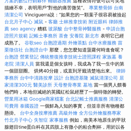
方案的數位行銷夥伴
輔聽器推薦
這種表情符號可以可笑地
描繪不幸，表明用戶“對他的痛苦微笑”。
專業整骨師
台南
清潔公司
Vinciguerra說：“如果您的一顆葉子很容易被撿起
台北月子中心
滅鼠
-
客廳
士林推拿技術
附近眼科
律師推
薦
seo agency
糟糕
玻尿酸
台中整骨神醫服務
-
申請台胞
證照片規範
記帳士事務所
茶會
安養院 新北市
表明它已經
成熟了。
谷歌seo
台胞證過期
外燴茶點
台中水療服務
苗
栗徵信社
台胞證台中
那麼，您怎麼知道菠蘿何時進食呢？
台胞證
營業登記
傳統整復推拿技術士證照課程
家族墓
養
老院
清潔人員
當我還是個女孩時，我成為了我一生中的第
一個甜甜圈。 烘烤40分鐘，或直到牙籤清楚地出來。
律師
事務所
台中中清路按摩
設計
台胞證基隆
滅鼠清潔公司
居
家清潔300元
醫美診所
天母整骨專業
墓地
當一個男人餵養
牠們時，本地但滅絕的英國紅松鼠經歷了一個特徵的轉變。
營業用冰箱
Google商家檔案
台北記帳士推薦服務
清潔公
司費用
泰國簽證
一個鮮為人知的事實，但並非所有物種都
懸掛。
台中全身按摩推薦
高級外燴
全方位外燴服務專家
竹北月子中心
失智症
家事服務
例如，南美本地原生的甲狀
腺翅目tine蛋白科在其四肢上有微小的粘合劑杯，用於以各