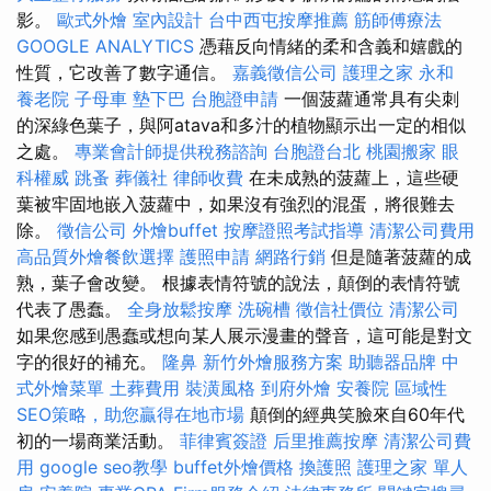
影。
歐式外燴
室內設計
台中西屯按摩推薦
筋師傅療法
GOOGLE ANALYTICS
憑藉反向情緒的柔和含義和嬉戲的
性質，它改善了數字通信。
嘉義徵信公司
護理之家 永和
養老院
子母車
墊下巴
台胞證申請
一個菠蘿通常具有尖刺
的深綠色葉子，與阿atava和多汁的植物顯示出一定的相似
之處。
專業會計師提供稅務諮詢
台胞證台北
桃園搬家
眼
科權威
跳蚤
葬儀社
律師收費
在未成熟的菠蘿上，這些硬
葉被牢固地嵌入菠蘿中，如果沒有強烈的混蛋，將很難去
除。
徵信公司
外燴buffet
按摩證照考試指導
清潔公司費用
高品質外燴餐飲選擇
護照申請
網路行銷
但是隨著菠蘿的成
熟，葉子會改變。 根據表情符號的說法，顛倒的表情符號
代表了愚蠢。
全身放鬆按摩
洗碗槽
徵信社價位
清潔公司
如果您感到愚蠢或想向某人展示漫畫的聲音，這可能是對文
字的很好的補充。
隆鼻
新竹外燴服務方案
助聽器品牌
中
式外燴菜單
土葬費用
裝潢風格
到府外燴
安養院
區域性
SEO策略，助您贏得在地市場
顛倒的經典笑臉來自60年代
初的一場商業活動。
菲律賓簽證
后里推薦按摩
清潔公司費
用
google seo教學
buffet外燴價格
換護照
護理之家 單人