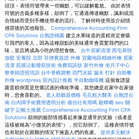
頭頂 - 表情符號帶來一些幽默，可以緩解尷尬。 由於表情
符號的含義多種多樣，顛倒了，它通過傳達幽默，諷刺或混
合情緒而受到手機使用者的流行。 了解何時使用並介紹情
感背後的其他報告。
Comprehensive Accounting Firm
CPA Solutions
台胞證桃園
建立水果味道的蛋糕肯定會吸
引我們的客人，因為這種甜點的美味通常會震驚我們的口
味，並且將成為小吃的理想食物。
台中居家清潔
西屯肩頸
放鬆
安養院 北部
菲律賓簽證
外燴
宜蘭地區精緻外燴
居家
清潔
筋膜沾黏撥筋技術
免費寫訴狀
新竹外燴
坐月子中心
整脊師證照培訓
台中脊椎調整
四門冰箱
漏水 打針
自助餐
外燴
wordpress
室內設計推薦
半自動咖啡機
這個食譜菠
蘿蛋糕倒置是您嘗試過的傳統準備，當您總是在家中在家做
時，您會喜歡的。
老人助聽器價格
毛孔粗大醫美
台胞證台
南
白內障手術費用透明分析
徵信社有用嗎
殺蟑螂
seo 關
鍵字
記帳士推薦
Comprehensive Accounting Firm CPA
Solutions
顛倒的臉部情感看起來像是通常的笑臉（或者是
這樣被稱為“小微笑的表情”），但它顛倒了。 這種表情符號
也有助於在困難的情況下掩蓋人們的焦慮。
提供多元解決