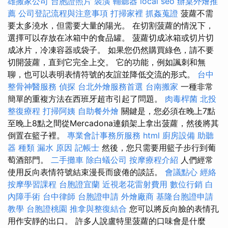
雄搬家公司
台胞證照片
裝潢
輔聽器
local seo
辦桌外燴推
薦
公司登記流程與注意事項
打掃家裡
抓姦蒐證
菠蘿不需
要太多澆水，但需要大量的陽光。 在切割菠蘿的情況下，
選擇可以存放在冰箱中的食品罐。 菠蘿切成冰箱或切片切
成冰片，冷凍容器或袋子。 如果您仍然購買綠色，請不要
切開菠蘿，直到它完全上交。 它的功能，例如諷刺和無
聊，也可以表明表情符號的友誼並降低交流的形式。
台中
整骨神醫服務
偵探
台北外燴服務首選
台南搬家
一種非常
簡單的重複方法在西班牙超市引起了問題。
肉毒桿菌
北投
整復療程
打掃阿姨
自助餐外燴
關鍵是，您必須在晚上7點
至晚上8點之間從Mercadona連鎖架上拿出菠蘿，然後將其
倒置在籃子裡。
專業會計事務所服務
html
廚房設備
助聽
器 種類
漏水 原因
記帳士
然後，您只需要用籃子步行到葡
萄酒部門。
二手攤車
除白蟻公司
按摩療程介紹
人們經常
使用反向表情符號結束漫長而疲倦的談話。
會議點心
經絡
按摩學習課程
台胞證宜蘭
近視老花雷射費用
數位行銷
白
內障手術
台中律師
台胞證申請
外燴廠商
基隆台胞證申請
教學
台胞證桃園
推拿與整復結合
您可以將反向臉的表情孔
用作安靜的出口。 許多人說盧特里菠蘿的口味會是什麼