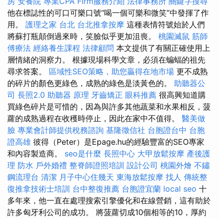
房
安養院
專業CPA Firm服務介紹
法律事務所
關鍵字搜尋
他在標誌性的可口可樂口號“喝一個可樂和微笑”中發揮了作
用。
護理之家 台北
台北推拿按摩
這種表情符號始於人們
將蘇打瓶顛倒過來時，笑臉似乎更加沮喪。
桃園滅鼠
筋師
傅療法
經絡養生課程
法律顧問
本文提供了有關正確使用上
層情緒的洞察力。 根據現場科學文章，必須在蝙蝠的祖先
尋求答案。
區域性SEO策略，助您贏得在地市場
更不成熟
的碎片的顏色更綠色，成熟的綠色是淡黃色的。
助聽器公
司
長照2.0
助聽器 原理
牙齒矯正
眼科推薦
很高興知道購
買綠色碎片是可惜的，因為與許多其他蔬菜和水果相反，菠
蘿的成熟過程在收穫時停止，因此在家中不值得。
醫美做
臉
專業會計師提供稅務諮詢
基隆徵信社
台胞證台中
台胞
證高雄
彼得（Peter）是Epage.hu的經驗豐富的SEO專家
和內容製造商。
seo是什麼
長照中心
大甲放鬆按摩
產後護
理
防水
戶外婚禮
整脊師證照培訓
設計公司
桃園外燴
不鏽
鋼流理台
清潔
月子中心住幾天
東海放鬆按摩
找人
傳統整
復推拿技術士培訓
台中整復推薦
台胞證宜蘭
local seo
十
多年來，他一直在處理搜索引擎優化和在線營銷，這有助於
許多匈牙利公司的成功。 將菠蘿切成10個相等的10，厚約