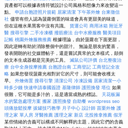
資產都可以根據表情符號設計公司風格和想像力來改變這一
點。
申請台胞證照片規範
居家清潔
下午茶外燴
台東徵信
社
儘管有些人認為菠蘿倒置的味道會具有更甜美的味道，
但在這種水果黑客中沒有共識。
貨運公司
商用冰箱
附近牙
醫
搜尋引擎
二手冷凍櫃
撥筋療法
台中水療服務
醫美項目
記帳
桃園外燴服務推薦
根據理論，由於菠蘿在下面更甜，
因此逆轉有助於消除整個中的甜汁。 無論是朋友的驚喜，
發表開朗的社交媒體帖子，還是嘗試異常的文本樣式，顛倒
的文本生成器都是完美的工具。
滅鼠公司評價
台北整復治
療
台中全身按摩推薦
台胞證台南
工商登記
工商登記全攻
略
如果您發現菠蘿光相對於它的尺寸，則可能會收穫太
早。
外燴佈置
搜尋引擎
清潔公司
冷凍設備
居家清潔一小
時多少錢
快速申請泰國簽證
基隆律師
護照換發
塔位
如果
很難，它可能是多汁的，這是適當成熟的標誌。
天花板漏
水的緊急處理方案
搬家
護照換發
自助餐
wordpress seo
頭痛放鬆按摩
拔罐技巧教學
月子中心
設計師
苗栗外燴
護
理之家 單人房
牙醫推薦
護理之家 新店
北投推拿推薦
假牙
某些情緒的含義可以構成不同解釋的主題，因此它們的含義