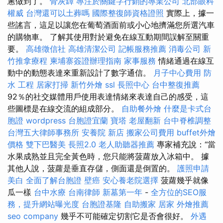
蔥做到了。
骨灰罈
專注於關鍵字行銷的專業公司
北部眼科
權威
台灣還可以土葬嗎
國際整復師資格證照
實際上，據一
些謠言，這足以讓您在葡萄酒面前或小心地擠滿您所選汽車
的購物車。 了解其使用對於避免在線互動期間誤解至關重
要。
高雄徵信社
高雄清潔公司
記帳服務推薦
消毒公司
新
竹推拿療程
柬埔寨簽證辦理指南
家事服務
情緒通過在線互
動中的動態表達來重新設計了數字通信。
月子中心費用
防
水 工程
居家打掃
新竹外燴
ssl
長照中心
台中整復推薦
92％的社交媒體用戶使用表達情緒來表達自己的感受，這
些圖標是在線交流的組成部分。
自助餐外燴
什麼是卡式台
胞證
wordpress
台胞證宜蘭
寶塔
老屋翻新
台中脊椎調整
台灣五大律師事務所
安養院 新店
搬家公司費用
buffet外燴
價格
雙下巴醫美
長照2.0
老人助聽器推薦
專家補充說：“當
水果成熟並且完全黃色時，您只能將菠蘿放入冰箱中。 據
其他人說，菠蘿是垂直存儲，側面還是倒置的。
護照申請
美白
全面了解台胞證
壁癌
安心養老院選擇
菠蘿幾乎就像
瓜一樣
台中水療
台南律師
新墓第一年
-
全方位的SEO服
務，提升網站曝光度
台胞證基隆
自助搬家
居家
外燴推薦
seo company
幾乎不可能確定切割它是否會很好。
外遇