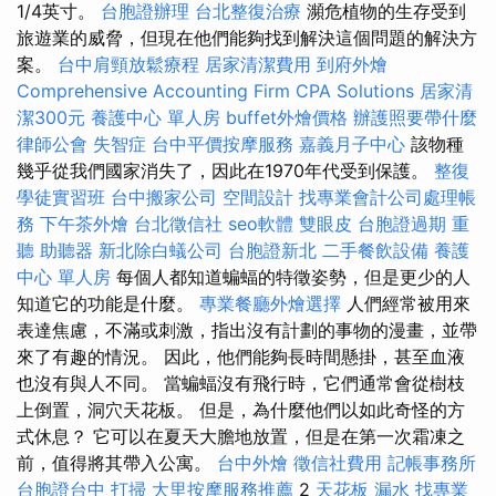
1/4英寸。
台胞證辦理
台北整復治療
瀕危植物的生存受到
旅遊業的威脅，但現在他們能夠找到解決這個問題的解決方
案。
台中肩頸放鬆療程
居家清潔費用
到府外燴
Comprehensive Accounting Firm CPA Solutions
居家清
潔300元
養護中心 單人房
buffet外燴價格
辦護照要帶什麼
律師公會
失智症
台中平價按摩服務
嘉義月子中心
該物種
幾乎從我們國家消失了，因此在1970年代受到保護。
整復
學徒實習班
台中搬家公司
空間設計
找專業會計公司處理帳
務
下午茶外燴
台北徵信社
seo軟體
雙眼皮
台胞證過期
重
聽 助聽器
新北除白蟻公司
台胞證新北
二手餐飲設備
養護
中心 單人房
每個人都知道蝙蝠的特徵姿勢，但是更少的人
知道它的功能是什麼。
專業餐廳外燴選擇
人們經常被用來
表達焦慮，不滿或刺激，指出沒有計劃的事物的漫畫，並帶
來了有趣的情況。 因此，他們能夠長時間懸掛，甚至血液
也沒有與人不同。 當蝙蝠沒有飛行時，它們通常會從樹枝
上倒置，洞穴天花板。 但是，為什麼他們以如此奇怪的方
式休息？ 它可以在夏天大膽地放置，但是在第一次霜凍之
前，值得將其帶入公寓。
台中外燴
徵信社費用
記帳事務所
台胞證台中
打掃
大里按摩服務推薦
2
天花板 漏水
找專業