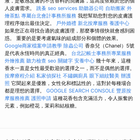
液，是敏感皮膚的不含香料的潤膚露，這高度依賴於您的個
人皮膚需求。
跳蚤
seo services
助聽器公司
自助搬家
外
燴茶點
專屬台北會計事務所服務
我想幫助您對您的皮膚護
理程序做出最佳決定。
戶外婚禮
新北按摩服務
養護中心
如果您正在尋找合適的皮膚護理，那麼事情很快就會感到困
惑。 重要的是要考慮氣味的組成部分和個體的效果。
Google商家檔案申請教學
除蟲公司
香奈兒（Chanel）5號
是代表永恆時尚的真正經典。
台北記帳士事務所專業服務
外燴推薦
聽力檢查
seo 關鍵字
安養中心
幾十年來，這種
香水一直是女性最受歡迎的選擇之一，而不是偶然的選擇。
按摩療程介紹
私家偵探社
不鏽鋼廚具
眼下細紋醫美
辦護
照
它聞起來是優雅，女性化和標誌性的，這對於每種場合
都是理想的選擇。
GOOGLE SEARCH CONSOLE
豐原按
摩服務推薦
護照申請
這種花香包含充滿活力，令人振奮的
元素，例如橙花，茉莉和結核糖。