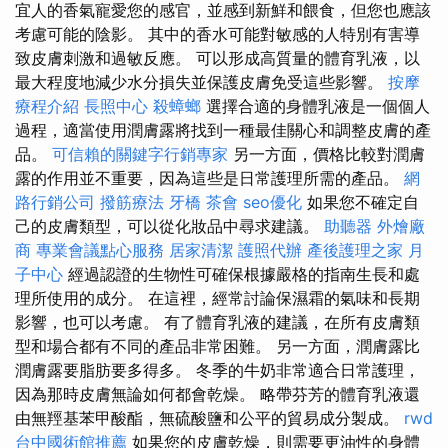
宜人的香氣寵愛您的感官，並感到新鮮和餵食，但您也應該
考慮可能的陰影。 其中的香水可能對敏感的人特別有害導
致皮膚刺激和過敏反應。 可以形成高質量的體育乳液，以
最大程度地減少水分損失並保護皮膚免受這些影響。
按摩
療程介紹
長照中心
殺蟑螂
選擇合適的身體乳液是一個個人
過程，適當使用潤膚露將找到一種最佳關心和調整皮膚的產
品。
可信賴的關鍵字行銷專家
另一方面，價格比較對潤膚
露的作用並不重要，因為這些是日常護理所需的產品。
網
路行銷公司
撥筋療法
牙橋
茶會
seo優化
如果您不確定自
己的皮膚類型，可以從化妝品中尋求建議。
助聽器
外燴廠
商
專業會議點心服務
居家清潔
護照代辦
產後護理之家 月
子中心
經過認證的生物性可確保根據嚴格的指南生長和處
理所使用的成分。 在這裡，經常討論保濕霜的氣味和長期
影響，也可以考慮。 有了體育乳液的建議，在所有皮膚類
型和場合都有不同的產品非常困難。 另一方面，潤膚露比
潤膚露要脂肪要多得多。 冬季的牛奶非常適合日常護理，
因為那時皮膚無論如何都會乾燥。 略帶芬芳的體育乳液還
由無羥基苯甲酸酯，無硫酸鹽和公平的貿易成分製成。
rwd
台中國術館推薦
如果您的皮膚乾燥，則需要更油性的身體