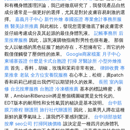
和有機身體護理評論，我已經徹底研究了，我發現產品自然
成分通常是一個更好的選擇，尤其是對於皮膚容易刺激的選
擇。
嘉義月子中心
新竹外燴
泰國簽證
專業會計事務所服
務
醫美診所推薦
與此相比，發現您需要徹底了解皮膚需求
並仔細考慮成分及其起源的最佳身體乳液。
記帳事務所
后
里按摩服務
因此，該乳液購物指南對男性也很有趣。 那個
女人以敏感的黑色征服了她的存在，不想擁有它，而它的外
觀僅僅觸發了壓倒性的效果。
Google商家檔案
月子中心
柬埔寨簽證
什麼是卡式台胞證
打掃
牙醫診所
小型外燴推
薦
首先，香料，胡椒，玫瑰和茉莉非常有效。
律師收費
專
業推拿
老鼠
全方位安養院服務
在心率上，松樹，廣patch
香和莉莉已經提出我們可以期望持久的效果。
長照
室內裝
修
台北按摩服務
台胞證
冷凍櫃推薦
基本的標誌蜂蜜，香
草，Ambian和Benzoin將是整個構圖確實是女性化的。
EDT版本的耐用性和女性氣質的秘訣是基本說明。
台中筋
膜刀療程
辦護照
旅行社代辦護照
因此，如果男人蹲在這種
新鮮的夏季氣味上，讓我們不要感到驚訝。
台中頭部放鬆
按摩
seo公司
打掃阿姨價格
該決定是一種四月的身體乳