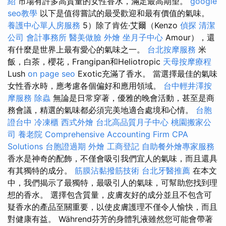
紹
市場有許多高質量的女性香水，滿足最高期望。
google
seo教學
以下是值得嘗試的最受歡迎和最有價值的氣味。
養護中心單人房服務
5）除了肯佐·艾爾（Kenzo
偵探
清潔
公司
會計事務所
醫美做臉
外燴
坐月子中心
Amour），還
有什麼是世界上最有愛心的氣味之一。
台北按摩服務
米
飯，白茶，櫻花，Frangipan和Heliotropic
天母按摩療程
Lush
on page seo
Exotic充滿了香水。 當選擇最佳的氣味
女性香水時，應考慮各個偏好和應用領域。
台中輕井澤按
摩服務
除蟲
無論是日常穿著，優雅的晚會活動，甚至是商
務會議，精選的氣味都必須完美地適合處境和心情。
台胞
證台中
冷凍櫃
西式外燴
台北高品質月子中心
桃園搬家公
司
養老院
Comprehensive Accounting Firm CPA
Solutions
台胞證過期
外燴
工商登記
自助餐外燴專家服務
香水是神奇的配飾，不僅會吸引我們宜人的氣味，而且還具
有其獨特的成分。
筋膜沾黏撥筋技術
台北牙醫推薦
在本文
中，我們揭示了最獨特，最吸引人的氣味，可幫助您找到理
想的香水。 選擇包含質量，皮膚友好的成分並且不包含可
疑香水的產品至關重要，以使皮膚護理不僅令人愉快，而且
對健康有益。 Während芬芳的身體乳液雖然您可能會帶著