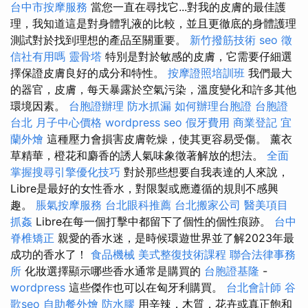
台中市按摩服務
當您一直在尋找它...對我的皮膚的最佳護
理，我知道這是對身體乳液的比較，並且更徹底的身體護理
測試對於找到理想的產品至關重要。
新竹撥筋技術
seo
徵
信社有用嗎
靈骨塔
特別是對於敏感的皮膚，它需要仔細選
擇保證皮膚良好的成分和特性。
按摩證照培訓班
我們最大
的器官，皮膚，每天暴露於空氣污染，溫度變化和許多其他
環境因素。
台胞證辦理
防水抓漏
如何辦理台胞證
台胞證
台北
月子中心價格
wordpress seo
假牙費用
商業登記
宜
蘭外燴
這種壓力會損害皮膚乾燥，使其更容易受傷。 薰衣
草精華，橙花和麝香的誘人氣味象徵著解放的想法。
全面
掌握搜尋引擎優化技巧
對於那些想要自我表達的人來說，
Libre是最好的女性香水，對限製或應遵循的規則不感興
趣。
脹氣按摩服務
台北眼科推薦
台北搬家公司
醫美項目
抓姦
Libre在每一個打擊中都留下了個性的個性痕跡。
台中
脊椎矯正
親愛的香水迷，是時候環遊世界並了解2023年最
成功的香水了！
食品機械
美式整復技術課程
聯合法律事務
所
化妝選擇顯示哪些香水通常是購買的
台胞證基隆
-
wordpress
這些傑作也可以在匈牙利購買。
台北會計師
谷
歌seo
自助餐外燴
防水膠
用辛辣，木質，花卉或真正飽和