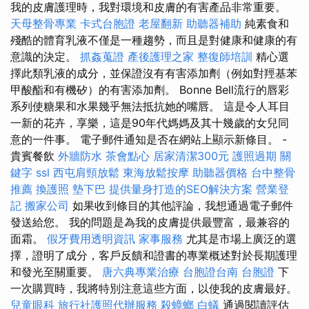
我的皮膚護理時，我對環境和皮膚的有害產品非常重要。
天母整骨專業
卡式台胞證
老屋翻新
助聽器補助
純素食和
殘酷的體育乳液不僅是一種趨勢，而且是對健康和健康的有
意識的決定。
抓姦蒐證
產後護理之家
整復師培訓
精心選
擇此類乳液的成分，並保證沒有有害添加劑（例如對羥基苯
甲酸酯和有機矽）的有害添加劑。 Bonne Bell流行的唇彩
系列使糖果和水果幾乎無法抵抗她的嘴唇。 這是令人耳目
一新的花卉，享樂，這是90年代媽媽及其十幾歲的女兒同
意的一件事。 電子郵件通知是否在網站上顯示新條目。 -
貴賓餐飲
外牆防水
茶會點心
居家清潔300元
護照過期
關
鍵字
ssl
西屯肩頸放鬆
東海放鬆按摩
助聽器價格
台中整骨
推薦
換護照
墊下巴
提供量身打造的SEO解決方案
營業登
記
搬家公司
如果收到條目的其他評論，我想通過電子郵件
發送給您。 我的問題是為我的皮膚提供最豐富，最兼容的
面霜。
假牙費用透明資訊
家事服務
尤其是市場上廣泛的選
擇，證明了成分，客戶反饋和證書的專業概述對於長期護理
和發光至關重要。
唐六典專業治療
台胞證台南
台胞證
下
一次購買時，我將特別注意這些方面，以使我的皮膚最好。
兒童眼科
旅行社護照代辦服務
殺蟑螂
白蟻
通過閱讀評估