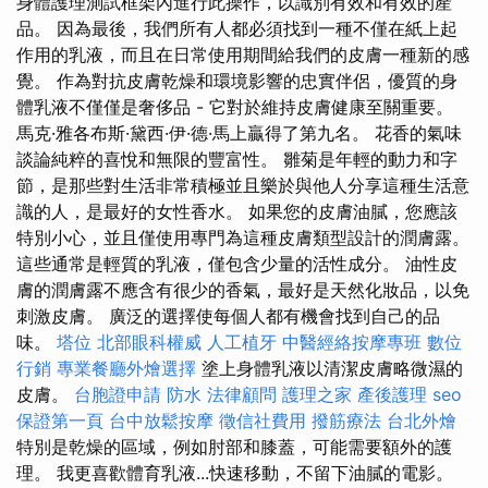
身體護理測試框架內進行此操作，以識別有效和有效的產
品。 因為最後，我們所有人都必須找到一種不僅在紙上起
作用的乳液，而且在日常使用期間給我們的皮膚一種新的感
覺。 作為對抗皮膚乾燥和環境影響的忠實伴侶，優質的身
體乳液不僅僅是奢侈品 - 它對於維持皮膚健康至關重要。
馬克·雅各布斯·黛西·伊·德·馬上贏得了第九名。 花香的氣味
談論純粹的喜悅和無限的豐富性。 雛菊是年輕的動力和字
節，是那些對生活非常積極並且樂於與他人分享這種生活意
識的人，是最好的女性香水。 如果您的皮膚油膩，您應該
特別小心，並且僅使用專門為這種皮膚類型設計的潤膚露。
這些通常是輕質的乳液，僅包含少量的活性成分。 油性皮
膚的潤膚露不應含有很少的香氣，最好是天然化妝品，以免
刺激皮膚。 廣泛的選擇使每個人都有機會找到自己的品
味。
塔位
北部眼科權威
人工植牙
中醫經絡按摩專班
數位
行銷
專業餐廳外燴選擇
塗上身體乳液以清潔皮膚略微濕的
皮膚。
台胞證申請
防水
法律顧問
護理之家
產後護理
seo
保證第一頁
台中放鬆按摩
徵信社費用
撥筋療法
台北外燴
特別是乾燥的區域，例如肘部和膝蓋，可能需要額外的護
理。 我更喜歡體育乳液...快速移動，不留下油膩的電影。