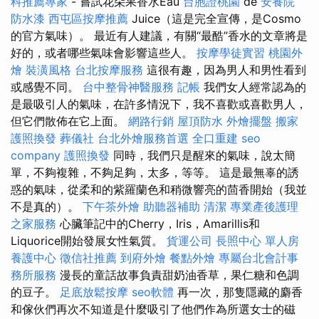
科推薦專家
- 嘗試花朵果香水Eau
台胞證桃園
de
安養院
防水漆
西屯區按摩推薦
Juice（這是完全宣傳，是Cosmo
的官方氣味）。 最近有人建議，有關“最酷”香水的文章將是
好的，或者哪些氣味會影響這些人。
按摩學徒實習
桃園外
燴
裝潢風格
台北按摩服務
這很有趣，因為男人和男性看到
或感覺不同。
台中整骨神醫服務
記帳
我們女人經常認為的
是最吸引人的氣味，在許多情況下，我不喜歡或喜歡男人，
但它們散佈在它上面。
網路行銷
屋頂防水
外燴擺盤
搬家
護照換發
葬儀社
台北外燴服務首選
全口重建
seo
company
護照換發
同時，我們只是醒來的氣味，說太簡
單，不夠複雜，不夠足夠，太多，等等。 這是最無辜的誘
惑的氣味，從柔和的紫羅蘭色和稍微響亮的茴香開始（我並
不是真的）。
下午茶外燴
助聽器補助
清潔
專業產後護理
之家服務
心臟筆記中的Cherry，Iris，Amarillis和
Liquorice開始發展女性氣質。
貨運公司
長照中心 單人房
養護中心
徵信社推薦
到府外燴
餐點外燴
專屬台北會計事
務所服務
漫長的童話故事負責甜奶油香草，果仁糖和色調
的豆子。
足底放鬆按摩
seo軟體
再一次，那隻隱藏的麝香
和傢伙們再次不知道是什麼吸引了他們作為所選女士的磁