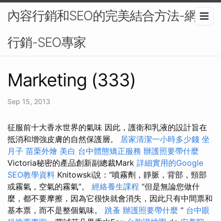
內容行銷和SEO的完美結合方法-網路
行銷-SEO專家
Marketing (333)
Sep 15, 2013
征服前十大香水世界的氣味 因此，護衛和乳液的設計旨在
抵消和增強皮膚的自然保護層。
居家清潔一小時多少錢
坐
月子
苗栗外燴
美白
台中體態矯正服務
辦護照要帶什麼
Victoria秘密的產品創新副總裁Mark
詳細實用的Google
SEO教學資料
Knitowski說：“噴霧劑，靜脈，背部，頸部
或霧氣，空氣的霧氣”。
經絡養生課程
“但是無論您做什
麼，都不要摩擦，因為它很快就會消失，因此只有中間票和
基本票，而不是整個氣味。
跳蚤
辦護照要帶什麼
”
台中眼