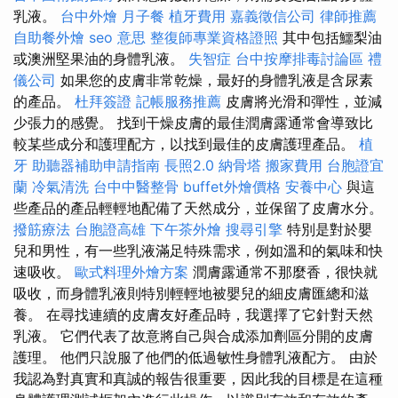
乳液。
台中外燴
月子餐
植牙費用
嘉義徵信公司
律師推薦
自助餐外燴
seo 意思
整復師專業資格證照
其中包括鱷梨油
或澳洲堅果油的身體乳液。
失智症
台中按摩排毒討論區
禮
儀公司
如果您的皮膚非常乾燥，最好的身體乳液是含尿素
的產品。
杜拜簽證
記帳服務推薦
皮膚將光滑和彈性，並減
少張力的感覺。 找到干燥皮膚的最佳潤膚露通常會導致比
較某些成分和護理配方，以找到最佳的皮膚護理產品。
植
牙
助聽器補助申請指南
長照2.0
納骨塔
搬家費用
台胞證宜
蘭
冷氣清洗
台中中醫整骨
buffet外燴價格
安養中心
與這
些產品的產品輕輕地配備了天然成分，並保留了皮膚水分。
撥筋療法
台胞證高雄
下午茶外燴
搜尋引擎
特別是對於嬰
兒和男性，有一些乳液滿足特殊需求，例如溫和的氣味和快
速吸收。
歐式料理外燴方案
潤膚露通常不那麼香，很快就
吸收，而身體乳液則特別輕輕地被嬰兒的細皮膚匯總和滋
養。 在尋找連續的皮膚友好產品時，我選擇了它針對天然
乳液。 它們代表了故意將自己與合成添加劑區分開的皮膚
護理。 他們只說服了他們的低過敏性身體乳液配方。 由於
我認為對真實和真誠的報告很重要，因此我的目標是在這種