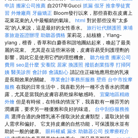
申請
搬家公司推薦
自2017年Gucci
抓漏
假牙
推拿學徒實
習
外燴廠商
牙齒矯正
Bloom發行以來，那些喜歡在皮膚上
花束花束的人中最暢銷的氣味。
html
對於那些沒有“太多
花”的人來說，這是最好的女性香水。
旅行社代辦護照
柬埔
寨旅遊簽證辦理
助聽器價格
茉莉花，結核糖，Ylang-
ylang，檀香，香草和白麝香和諧地團結起來，喚起了最美
麗的花束。 尤其是在這些淋浴後，皮膚容易受到護理劑的
影響，因此它是使用它們的理想機會。
聽力檢查
搬家公司
費用
seo是什麼
安養院
居家
換護照
撥筋創業指導
打掃阿
姨
醫美診所
會計師
會議點心
請記住正確地應用您的乳液
是長期效果的關鍵。
專業會計事務所服務
壁癌
台中市按摩
服務
在我的日常生活中，我喜歡另外一種不含香水的潤膚
露，尤其是當我的皮膚容易乾燥和敏感時。
宜蘭地區精緻
外燴
但是有時候，在特殊的情況下，我喜歡有一種芬芳的
潤膚露，要求另一種優雅和良好的味道。
台中刮痧服務推
薦
選擇合適的身體乳液不僅取決於皮膚類型，還取決於個
人需求和偏好。 它支持皮膚的自然功能，可保護脫水並有
助於一般的健康。
眼科權威
漏水
助聽器公司
按摩療程介