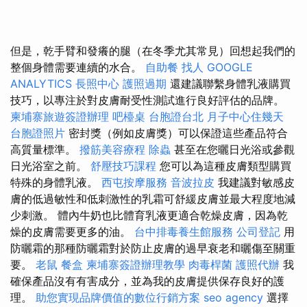
但是，乾手臂和發癢的腿（在冬季尤其常見）回想起我們的
整個身體需要連續的水合。
自助餐
找人
GOOGLE
ANALYTICS
長照中心
護照過期
還建議聯繫身體乳液購買
技巧，以專注於對皮膚耐受性測試進行良好評估的品牌。
柬埔寨旅遊簽證辦理
吧檯桌
台胞證台北
月子中心住幾天
台胞證照片
密封獎（例如皮膚獎）可以保證這些產品符合
高質量標準。
撥筋美容療程
除蟲
甚至在您曬日光浴或參觀
日光浴室之前。
舒壓技巧課程
您可以為這種皮膚類型購買
特殊的身體乳液。
西屯按摩服務
音波拉皮
我建議對敏感皮
膚的低過敏性和低刺激性的乳霜可舒緩皮膚並最大程度地減
少刺激。 體內牛奶也比體育乳液更適合乾燥皮膚，因為乾
燥的皮膚需要更多的油。
台中排毒養生館服務
公司登記
用
防曬霜的那種防曬霜對於防止皮膚的過早衰老和曬傷至關重
要。
老鼠
餐盒
柬埔寨簽證辦理教學
肉毒桿菌
護照代辦
我
確保產品沒有有害成分，並為我的皮膚提供保存良好的護
理。
助您實現品牌價值的數位行銷方案
seo agency
選擇