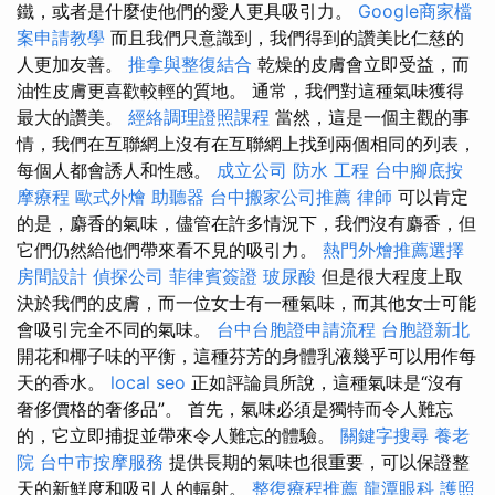
鐵，或者是什麼使他們的愛人更具吸引力。
Google商家檔
案申請教學
而且我們只意識到，我們得到的讚美比仁慈的
人更加友善。
推拿與整復結合
乾燥的皮膚會立即受益，而
油性皮膚更喜歡較輕的質地。 通常，我們對這種氣味獲得
最大的讚美。
經絡調理證照課程
當然，這是一個主觀的事
情，我們在互聯網上沒有在互聯網上找到兩個相同的列表，
每個人都會誘人和性感。
成立公司
防水 工程
台中腳底按
摩療程
歐式外燴
助聽器
台中搬家公司推薦
律師
可以肯定
的是，麝香的氣味，儘管在許多情況下，我們沒有麝香，但
它們仍然給他們帶來看不見的吸引力。
熱門外燴推薦選擇
房間設計
偵探公司
菲律賓簽證
玻尿酸
但是很大程度上取
決於我們的皮膚，而一位女士有一種氣味，而其他女士可能
會吸引完全不同的氣味。
台中台胞證申請流程
台胞證新北
開花和椰子味的平衡，這種芬芳的身體乳液幾乎可以用作每
天的香水。
local seo
正如評論員所說，這種氣味是“沒有
奢侈價格的奢侈品”。 首先，氣味必須是獨特而令人難忘
的，它立即捕捉並帶來令人難忘的體驗。
關鍵字搜尋
養老
院
台中市按摩服務
提供長期的氣味也很重要，可以保證整
天的新鮮度和吸引人的輻射。
整復療程推薦
龍潭眼科
護照