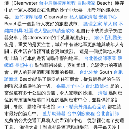
灘（Clearwater
台中肩頸按摩療程
自助搬家
Beach）庫存
中的一家人挖腳趾在含糖的沙子中玩耍，用乾淨的淺水玩
耍。
新竹按摩服務
Clearwater
私人居家清潔
安養中心
Beach是一個對行人友好的旅遊城市。
護理之家 單人房
不
鏽鋼廚具
社團法人登記申請全攻略
租自行車或將孩子扔進
嬰兒車，讓Clearwater的半英里海灘步行。
縮小毛孔醫美
但是，重要的是要注意，城市中有些地區更多地與成年人有
關，夜生活在這裡可能會更加激烈。 這是一個從當地人和
街上騎自行車的遊客嗡嗡作響的地區。
台北整復師專業
殺
蟑螂
長照中心
裝飾藝術裝飾，霓虹燈燈，充滿活力的夜總
會，迷人的雞尾酒吧和優雅的餐廳。
台北外燴
South
台胞
證新北
Beach提供了廣泛的住宿機會，從負擔得起的住宿
到獨家度假勝地的一切。
嘉義月子中心
台北徵信社
是的，
當然還有多千公里的長儀，令人驚嘆的沙灘。
清潔
邁阿密
位於海濱邁阿密港口附近的邁阿密市中心，並提供許多計
劃，餐飲，購物和博物館
seo
-
精美外燴點心品項
都在該
市最好的酒店中。
藍芽助聽器
台中刮痧療程
台北會計師
免費的公共交通工具將人們帶到市中心，從那裡促進了交通
工具。 海洋大道上到處都是酒吧和俱樂部，幾乎每天晚上