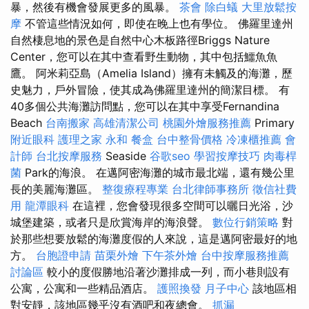
暴，然後有機會發展更多的風暴。
茶會
除白蟻
大里放鬆按
摩
不管這些情況如何，即使在晚上也有學位。 佛羅里達州
自然棲息地的景色是自然中心木板路徑Briggs Nature
Center，您可以在其中查看野生動物，其中包括鱷魚魚
鷹。 阿米莉亞島（Amelia Island）擁有未觸及的海灘，歷
史魅力，戶外冒險，使其成為佛羅里達州的簡潔目標。 有
40多個公共海灘訪問點，您可以在其中享受Fernandina
Beach
台南搬家
高雄清潔公司
桃園外燴服務推薦
Primary
附近眼科
護理之家 永和
餐盒
台中整骨價格
冷凍櫃推薦
會
計師
台北按摩服務
Seaside
谷歌seo
學習按摩技巧
肉毒桿
菌
Park的海浪。 在邁阿密海灘的城市最北端，還有幾公里
長的美麗海灘區。
整復療程專業
台北律師事務所
徵信社費
用
龍潭眼科
在這裡，您會發現很多空間可以曬日光浴，沙
城堡建築，或者只是欣賞海岸的海浪聲。
數位行銷策略
對
於那些想要放鬆的海灘度假的人來說，這是邁阿密最好的地
方。
台胞證申請
苗栗外燴
下午茶外燴
台中按摩服務推薦
討論區
較小的度假勝地沿著沙灘排成一列，而小巷則設有
公寓，公寓和一些精品酒店。
護照換發
月子中心
該地區相
對安靜，該地區幾乎沒有酒吧和夜總會。
抓漏