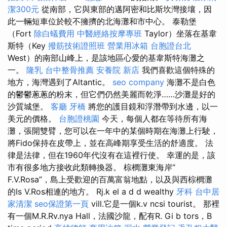
潔300元
從南部，它與東部的邁阿密和比斯坎灣接壤，因
此一輛短車位於較不擁擠的北海灘和市中心。 泰勒堡
（Fort
除白蟻費用
中醫經絡按摩專班
Taylor）坐落在基韋
斯特（Key
撥筋技術證照班
營業用冰箱
台胞證台北
West）的南部山峰上，是該地區心愛的基韋斯特海灘之
一。
隆乳
台中整骨推薦
安養院 新店
我們喜歡這個特殊的
地方，海灣遇到了Altantic。
seo company
海灘不是白色
的鬱鬱蔥蔥的粉末，但它們仍然美麗而乾淨……沙灘是好的
沙質城堡。
客廳
牙橋
將您的護目鏡和浮潛帶到水邊，以一
美元的價格。
台胞證桃園
今天，每個人都在等待所有海
灘，張開雙臂，您可以在一年中的某個時期在海灘上行駛，
將Fido保持在皮帶上，並在高峰期享受生活的舒適度。 法
律是法律，但在1960年代沒有在這裡行使。 幸運的是，該
市有很多地方接收此類轉換器。 棕櫚灘東海岸“
F.V.Rosa”，島上受歡迎的百萬富翁地點，以及與西棕櫚灘
的Is V.Ros相連的地方。 Rj.k el a d d wealthy
牙科
台中居
家清潔
seo保證第一頁
vill.它是一個k.v ncsi tourist。 那裡
有一個M.R.Rv.nya Hall，法國沙龍，配有R. Gi b tors，B