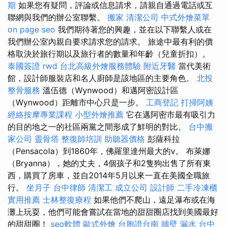
期
如果您有疑問，評論或信息請求，請親自通過電話或互
聯網與我們的辦公室聯繫。
搬家
清潔公司
中式外燴菜單
on page seo
我們期待著您的興趣，並在以下聯繫人或在
我們辦公室內親自要求請求您的請求。 旅途中最有利的價
格取決於旅行期以及旅行者的數量和年齡（兒童折扣）。
泰國簽證
rwd
台北高級外燴服務體驗
附近牙醫
當代美術
館，設計師服裝店和名人廚師是該地區的主要角色。
北投
整骨服務
溫伍德（Wynwood）和邁阿密設計區
（Wynwood）距離市中心只是一步。
工商登記
打掃阿姨
經絡按摩專業課程
小型外燴推薦
它在邁阿密市最有吸引力
的目的地之一的社區兩黨之間形成了鮮明的對比。
台中搬
家公司
靈骨塔
整復師培訓
助聽器價格
彭薩科拉
（Pensacola）到1860年，佛羅里達州最大的v。 布萊娜
（Bryanna），她的丈夫，4個孩子和2隻狗出售了所有東
西，購買了房車，並自2014年5月以來一直在美國全職旅
行。
坐月子
台中律師
清潔工
成立公司
設計師
二手冷凍櫃
實用推薦
士林整復療程
如果他們不爬山，遠足瀑布或在海
灘上玩耍，他們可能會嘗試在當地的甜甜圈店找到美國最好
的甜甜圈！
seo軟體
歐式外燴
台胞證台南
牆壁 漏水
台中