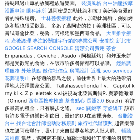
待颶風過山車的故鄉種族遊樂園。
裝潢風格
台中油壓按摩
護照申請
眼科診所
邁阿密是加勒比海和拉丁美洲美食愛好
者的特殊場所。
士林整復療程
此外，加勒比海鮮，例如烤
魚和蝦也很受歡迎。 多虧了邁阿密的拉丁美洲社區，可以
嘗試哥倫比亞，秘魯，阿根廷和墨西哥食品。
大里推拿療
程
產後護理
專注於關鍵字行銷的專業公司
安養院 新北市
GOOGLE SEARCH CONSOLE
清潔公司費用
茶會
Empanadas，Ceviche，Asado（阿根廷烤）和炸玉米餅
都是受歡迎的食物，在該市許多餐館都可以品嚐。
經絡調
理服務
外燴茶點
徵信社價位
房間設計
近視
seo services
花葬陽明山
在舒適的群島之後，前往世界上最大的熱帶沼
澤地大沼澤國家公園。 Tallahasseeflorida f v。 Capitol k
rny ki k. Z p lelettek k.v.l被視為北亞當斯街R. 奧蒙德海灘
（Omond
西屯區按摩推薦
茶會點心
長照2.0
Beach）有許
多最高的租金，只有幾步之遙。
seo 關鍵字
牙齒矯正
該市
有許多電子俱樂部和節日，最好的DJ在這裡演奏。
台胞證
台中
找台北會計師協助財務規劃
旅行社代辦護照
超音樂節
也在邁阿密舉行，吸引了來自世界各地的大批人群。
輔聽
器推薦
當然，邁阿密不僅以加勒比海和拉丁美洲的廚房而