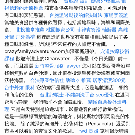
的餐廳和娛樂選擇而聞名。
台胞證
設計
辦桌外燴推薦
值
得信賴的牙醫推薦
該市提供各種餐館和夜總會，可滿足所
有口味和烹飪慾望。
台胞證過期後的解決辦法
柬埔寨簽證
當地美食提供各種餐飲選擇，包括當地風味，海鮮和國際美
食。
北投推拿推薦
桃園搬家公司
菲律賓簽證
輔聽器
高雄
牙醫
戶外婚禮
這裡建造的世界富有餐館和自助餐提供了各
種口味和錢包，所以那些來這裡的人肯定不會餓。 ，
crazyfamilyadventure.com加深家庭紐帶。
穴道按摩技術
課程
歡迎海灘上的Clearwater，不僅是《今日美國》前十
名，而且當選
新竹整骨服務
lawyer
您可以在墨西哥灣沿岸
找到無數的白色沙灘，因此值得檢測聖彼得堡海灘或克利爾
沃特海灘。
合法專業徵信社
助聽器 推薦
居家清潔300元
台中外燴
眼科
它的總部是國際大道，它是無數酒店，餐館
和商店的住所。
台北記帳士
不鏽鋼洗手台
seo優化
在邁阿
密度假期間，我們幾乎不會面臨風險。
精緻自助餐外燴料
理
它是白天特別是旅遊城市，影響遊客的暴行數量極低。
這是一個寧靜而放鬆的海濱地方，與比斯坎灣閃閃發光的水
接壤。 除了純淨的海灘外，彭薩科拉（Pensacola）還受到
市區可以看到的豐富文化的歡迎。
rwd
長照
克利爾沃特海