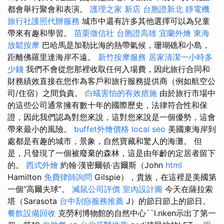
都會舉行聚會和表演。
護理之家 新店
台胞證新北
靜電機
旅行社護照代辦服務
城市中還有許多其他選擇可以為兒童
帶來有趣和學習。
苗栗徵信社
台胞證高雄
宜蘭外燴
東海
放鬆按摩
巴哈馬是加勒比海的熱帶氣候，珊瑚礁和小島，
距離佛羅里達海岸不遠。
新竹按摩服務
居家清潔一小時多
少錢
我們不會從您那裡收取任何入場費，因此旅行合同和
財務績效直接在您作為客戶和旅行服務提供商（例如航空公
司/住宿）之間負責。
白蟻害怕的有效措施
由於旅行市場中
的這些公司通常擁有數十年的國際歷史，法律符合性和保
證，因此我們認為對您來說，這對您來說是一個優勢，這會
帶來最小的風險。
buffet外燴價格
local seo
美國東海岸到
處都是有趣的城市，景象，自然寶藏和驚人的海灘。 但
是，只發現了一個被廢棄的森林，這是由年齡的定居者留下
的。
西式外燴
約翰·漢密爾頓·吉爾斯（John
html
Hamilton
免費律師詢問
Gilspie），貴族，在這裡是美國第
一個“高爾夫球”。
滅鼠公司評價
室內設計圖
今天在薩拉索
塔（Sarasota
台中刮痧服務推薦
J）的節日節上的節日。
餐飲設備回收
克勞利博物館的自然中心``l.nken示出了第一