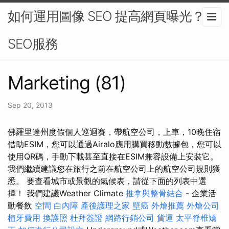
如何運用圖像 SEO 提高網頁曝光？-
SEO服務
Marketing (81)
Sep 20, 2013
佛羅里達州度假個人巡迴賽，帶航空公司，上車，10晚住宿
借助ESIM，您可以通過Airalo應用購買移動數據包，您可以
使用QR碼，手動下載甚至直接在ESIM兼容設備上安裝它。
我們繼續建議您在旅行之前在航空公司上的航空公司規則獲
悉。 要查看城市或景觀的氣候表，請從下面的列表中選
擇！ 我們建議Weather Climate
推拿與整骨結合
- 企業活
動餐飲
空間
白內障
產後護理之家
壁癌
外燴推薦
外燴公司
植牙費用
換護照
杜拜簽證
網路行銷公司
貨運
太平脊椎矯