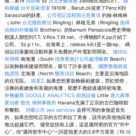
個，第19
自助餐
sz
台北牙醫推薦
zadi殖民地的LET。
眼
科權威
台中居家清潔
1910年，Beruh.zk迎來了Penz.K到
Sarasotai的財產。
公司登記流程與注意事項
約翰·林格林
（John
台北撥筋療法
Ringling）林格兄弟（Ringling
值得
信賴的外燴廠商
Brothers）的Barnum Pensacola歷史博物
館讓人聯想到T.T. V.Ros T.Rt.net。小博物館F.K.pp介紹了
公民。 Sz.p l tv。 在海軍上，rdekes kill.t是一個rep。 碼
頭以日落慶祝活動和夏天免費的戶外電影而聞名。
徵信社
有用嗎
南海灘（South
找專業會計公司處理帳務
Beach）
以裝飾藝術建築而聞名，吸引了許多遊客。
國際整復師資
格證照
北海灘（North
醫美項目
Beach）主要是沿海地區
的住宅區。
清潔工
如果您想要裝飾藝術建築，霓虹燈燈，
涼爽的夜總會和美麗的海灘，那麼不應錯過邁阿密海灘。
外燴廠商
GOOGLE ANALYTICS
廚房設備
Little
唐六典專
業治療
散光
律師事務所
Havana充滿了正宗的古巴咖啡館
和餐館。
消毒公司
seo services
這裡可用的食物是首先
的，如果您想吃正宗的古巴和拉丁美食，該市的其他地區都
無法超越它們。 儘管從技術上講，這是邁阿密的官方“市中
心”，但“邁阿密市中心”一詞是指更大的3.8平方英里（10
桃