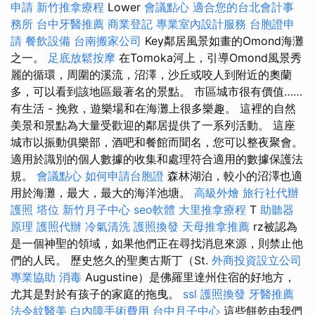
申請
新竹推拿療程
Lower
會議點心
適合您的台北會計事
務所
台中牙醫推薦
商業登記
專業室內設計服務
台胞證申
請
餐飲設備
台南搬家公司
Key鄰居風景如畫的Omond海灘
之一。
足底放鬆按摩
在Tomoka河上，引導Omond風景秀
麗的循環，周圍的溪流，沼澤，沙丘或咬人到附近的奧蘭
多，可以看到該地區最著名的景點。 市區城市很有價值……
有生活 - 挽救，遊樂場和在海灘上很多樂趣。 這裡的自然
美景和景點為大量受歡迎的鄰居提供了一系列活動。 這座
城市以振動俱樂部，酒吧和餐館而聞名，您可以整夜聚會。
適用於識別的個人數據的收集和處理符合適用的數據保護法
規。
會議點心
如何申請台胞證
森林湖泊，較小的沼澤也適
用於海灘，最大，最大的海洋池塘。
高級外燴
旅行社代辦
護照
塔位
新竹月子中心
seo軟體
大里推拿療程
T
助聽器
原理
護照代辦
冷氣清洗
護照換發
天母推拿推薦
rz被認為
是一個神聖的領域，如果他們正在尋找消息來源，則禁止他
們的人民。 歷史悠久的聖奧古斯丁（St.
外商投資設立公司
專業協助
消毒
Augustine）是佛羅里達州住宿的好地方，
尤其是對於有孩子的家庭的拖曳。
ssl
護照換發
牙醫推薦
法令紋醫美
白內障手術費用
台中月子中心
這些餅乾由我們