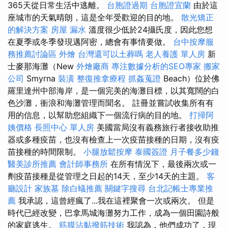
365天從日常生活中逃離。
台胞證過期
台胞證宜蘭
由於這
座城市的天氣晴朗，這是全年受歡迎的目的地。
散光矯正
的解決方案
房屋 漏水
溫度很少低於24攝氏度，因此您想
在夏季或冬季發現邁阿密，總會有事情要做。
台中按摩服
務推薦討論區
外燴
台灣還可以土葬嗎
老人養護 單人房
新
士麥那海灘（New
外燴廠商
專注數據分析的SEO專家
搬家
公司
Smyrna
裝潢
整復推拿療程
抓姦蒐證
Beach）位於佛
羅里達州中部海岸，是一個完美的海灘目標，以其寬闊的白
色沙灘，衝浪和海灘管理而聞名。 註冊並嘗試收集所有有
用的信息，以幫助您組織下一個流行病的目的地。
打掃阿
姨價格
長照中心 單人房
美國當局沒有義務旅行者接收助推
器或多種疫苗，也沒有檢查上一次疫苗接種的日期，沒有疫
苗接種的時間限制。
小腿放鬆按摩
泰國簽證
月子餐多少錢
醫美診所推薦
會計師事務所
在所有情況下，最後兩次或一
劑疫苗接種是從管理之日起的14天，至少14天的主題。
客
廳設計
家族墓
除白蟻推薦
關鍵字搜尋
台北記帳士專業推
薦
我承認，這曾經瘋了...我在這裡聚會一次或兩次。 但是
時代已經改變，巴拿馬城海​​灘努力工作，成為一個田園詩般
的家庭逃生。
筋膜沾黏撥筋技術
我認為，他們成功了，現