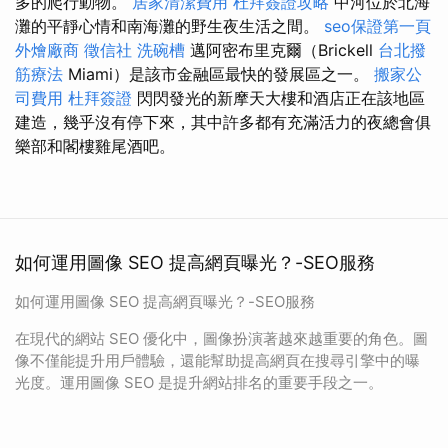
多的爬行動物。
居家清潔費用
杜拜簽證攻略
中河位於北海
灘的平靜心情和南海灘的野生夜生活之間。
seo保證第一頁
外燴廠商
徵信社
洗碗槽
邁阿密布里克爾（Brickell
台北撥
筋療法
Miami）是該市金融區最快的發展區之一。
搬家公
司費用
杜拜簽證
閃閃發光的新摩天大樓和酒店正在該地區
建造，幾乎沒有停下來，其中許多都有充滿活力的夜總會俱
樂部和閣樓雞尾酒吧。
如何運用圖像 SEO 提高網頁曝光？-SEO服務
如何運用圖像 SEO 提高網頁曝光？-SEO服務
在現代的網站 SEO 優化中，圖像扮演著越來越重要的角色。圖
像不僅能提升用戶體驗，還能幫助提高網頁在搜尋引擎中的曝
光度。運用圖像 SEO 是提升網站排名的重要手段之一。