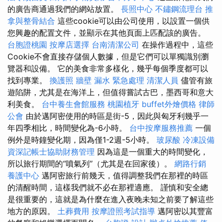
的廣告商通過我們的網站放置。
長照中心
不鏽鋼流理台
推
拿與整骨結合
這些cookie可以由公司使用，以設置一個供
您興趣的配置文件，並顯示在其他頁面上匹配該的廣告。
台胞證桃園
按摩店選擇
台南清潔公司
在操作過程中，這些
Cookie不會直接存儲個人數據，但是它們可以單獨識別瀏
覽器和設備。 它的美食非常多樣化，幾乎每個季度都可以
找到專業。
換護照
牆壁 漏水 緊急處理
清潔人員
儘管有旅
遊陷阱，尤其是在海洋上，但值得嘗試古巴，墨西哥和意大
利美食。
台中養生會館服務
桃園植牙
buffet外燴價格
律師
公會
由於邁阿密使用的時區是街-5，因此與匈牙利幾乎一
年四季相比，時間變化為-6小時。
台中按摩服務推薦
一個
例外是時鐘變化期，因為僅1-2週-5小時。
玻尿酸
冷凍設備
資深記帳士協助財務管理
因為這是一個重大的時間變化，
所以旅行期間的“噴氣列”（尤其是在回家後）。
網路行銷
養護中心
邁阿密旅行前幾天，值得調整我們在那裡的時區
的清醒時間，這樣我們就不必在那裡適應。 謹慎和安全總
是很重要的，這就是為什麼在進入夜晚未知之前要了解這些
地方的原因。
土葬費用
按摩證照考試指導
邁阿密以其豐富