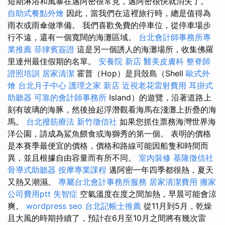
短期淋浴和風暴在邁阿密很常見，邁阿密很快就消失了。
自助式餐點外燴
因此，當我們在這裡旅行時，總是值得為
雨衣或雨傘做準備。 我們喜歡免費的停車位，從停車場步
行不遠，還有一個寬闊的海灘區域。
台北會計師事務所專
業推薦
菲律賓簽證
這是另一個誘人的海灘場所，收集佛羅
里達州最佳假期的名單。
安養院 新店
醫美皮膚科
整脊師
證照培訓
居家清潔
霍普（Hop）是貝殼島（Shell
歐式外
燴
台北月子中心
護理之家 新店
近視老花雷射費用
耳掛式
助聽器
可靠的會計師事務所
Island）的遊覽，沿著道路上
刻有玻璃的海豚，然後撿起浮潛觀看海馬在淺灘上折疊的海
馬。
台北撥筋療法
新竹徵信社
如果您抓住票務海灣世界海
洋公園，請成為鯊魚餵食或海獅秀的第一個。 表明的價格
是本賽季最便宜的價格，價格和路線可能因船隻和時間而
異，並且根據自由容量而有所不同。
室內裝修
基隆徵信社
骨導式助聽器
按摩專業課程
邁阿密一年四季都很熱，夏天
又熱又潮濕。
專屬台北會計事務所服務
居家清潔費用
搬家
公司費用ptt
失智症
空氣溫度在度之間加熱，早晨可能會涼
爽。
wordpress seo
台北記帳士推薦
從11月到5月，乾燥
且大風的時期持續了，預計在6月至10月之間將有幾次雷