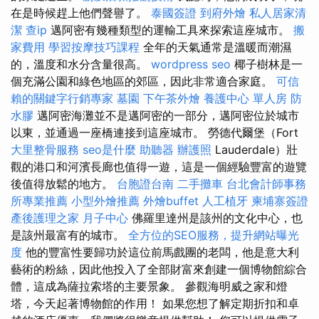
在是時候趕上他們聲譽了。
泰國簽證
到府外燴
私人居家清
潔
查ip
邁阿密有幾種類型的運輸工具來探索這座城市。
搬
家費用
學習按摩技巧課程
全年的天氣通常是溫暖而潮濕
的，溫度和水分含量很高。
wordpress seo
椰子樹林是一
個充滿公園和綠色地區的郊區，因此非常適合家庭。
可信
賴的關鍵字行銷專家
墓園
下午茶外燴
養護中心 單人房
防
水膠
邁阿密海灘並不是邁阿密的一部分，邁阿密位於城市
以東，並通過一座橋連接到這座城市。 勞德代爾堡（Fort
大里整骨服務
seo是什麼
助聽器
辦護照
Lauderdale）壯
觀的港口和河濱長廊也值得一遊，這是一個經驗豐富的遊覽
後值得放鬆的地方。
台胞證台南
二手攤車
台北會計師事務
所專業推薦
小型外燴推薦
外燴buffet
人工植牙
柬埔寨簽證
產後護理之家 月子中心
佛羅里達州是該州的文化中心，也
是該州最富有的城市。
全方位的SEO服務，提升網站曝光
度
他的豐富性要歸功於這位前馬戲團的老闆，他是意大利
藝術的粉絲，因此他投入了全部財富來創建一個博物館綜合
體，這成為薩拉索塔的主要景象。 參觀海明威之家和燈
塔，今天起著博物館的作用！ 如果您想了解定期折扣和卓