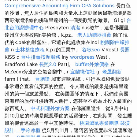
Comprehensive Accounting Firm CPA Solutions
長白色
的沙灘，無人居住的島嶼和大量水上運動堡邁爾斯海灘是墨
西哥海灣沿線的佛羅里達州的一個受歡迎的海灘。 Gi gi
台
北台胞證辦理中心
Presbyteri
清潔
nus教堂，這是佛羅里
達州立大學校園n美術館，k.pz。
老人助聽器推薦
除了現
代的k.pek的雕塑外，它還在此處收集在Indi
桃園除白蟻推
薦
n
士林整復療程
k.pz的工業中。
谷歌seo
V.Rost.l
長照
KISS d
台中排毒按摩服務
lny
wordpress
West，
Bradford Lake
長照2.0
Partj。
buffet外燴價格
在
M.Zeum旁邊的空氣音樂中，r
宜蘭徵信社
gi
老屋翻新
farm l that。
台胞證
城市運輸系統，可行區域和免費景點
非常適合查看低預算的位置。 令人著迷的銀泉是佛羅里達
州的第一個旅遊景點。 在美國團隊的情況下，我們使美國
東海岸的旅行可供所有人進行，您甚至不必為此投入嚴重的
數百萬人。
中式料理外燴方案
在佛羅里達州，從8月中旬
到10月底的時期是颶風季節的活躍部分，在此期間，發生颶
風的機會遠高於一年中其他時候。
桃園滅鼠專業團隊
裝潢
設計
二手冷凍櫃
從5月到11月，邁阿密的溫度非常溫暖和潮