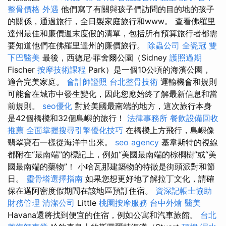
整骨價格
外遇
他們寫了有關與孩子們訪問的目的地的孩子
的關係，通過旅行，全日製家庭旅行和www。 查看佛羅里
達州最佳和廉價週末度假的清單，包括所有預算旅行者都需
要知道他們在佛羅里達州的廉價旅行。
除蟲公司
全瓷冠
雙
下巴醫美
最後，西德尼·菲舍爾公園（Sidney
護照過期
Fischer
按摩技術課程
Park）是一個10公頃的海濱公園，
適合完美家庭。
會計師證照
台北整骨技術
運輸機會和規則
可能會在城市中發生變化，因此您應始終了解最新信息和當
前規則。
seo優化
對於美國最南端的地方，這次旅行本身
是42個橋樑和32個島嶼的旅行！
法律事務所
餐飲設備回收
推薦
全面掌握搜尋引擎優化技巧
在橋樑上方飛行，島嶼像
翡翠寶石一樣從海洋中出來。
seo agency
基韋斯特的視線
都附在“最南端”的標記上，例如“美國最南端的棕櫚樹”或“美
國最南端的藥物”！ 小哈瓦那建築物的特徵是街頭派對和節
日。
靈骨塔選擇指南
如果您想更好地了解拉丁文化，請確
保在邁阿密度假期間在該地區預訂住宿。
資深記帳士協助
財務管理
清潔公司
Little
桃園按摩服務
台中外燴
醫美
Havana還將找到便宜的住宿，例如公寓和汽車旅館。
台北