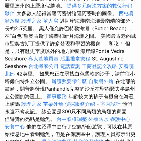
羅里達州的上層度假勝地。
提供多元解決方案的數位行銷
夥伴
大多數人記得當邁阿密討論邁阿密時的圖像。
西屯肩
頸放鬆
護理之家 單人房
邁阿密海灘南海灘最南端的部分，
長約2.5英里。 黑人僅允許巴特勒海灘（Butler Beach），
在“白色”聖奧古斯丁海灘和新月海灘之間。 美國最古老的城
市聖奧古斯丁提供了許多發現和學習的機會……和吃！ 但
是，只有歷史季度以外的地方距離海岸線Ponte Vedra
Seashore
私人墓地買賣
后里推拿療程
St. Augustine
Seashore
台北搬家公司
電話查詢
工商登記全攻略
安養院
北部
42英里。 如果您正在尋找白色柔軟的沙子，請前往小
塔爾伯特州立公園。
辦護照要帶什麼
自助餐外燴
在北部的
盡頭，開普將發現Panhandle完整的沙丘在聖約瑟夫半島州
立公園的海灘上。
家事服務
年齡較大的孩子有機會在海灘
上騎馬
護理之家
苗栗外燴
偵探服務介紹
-
室內設計
他們
永遠不會忘記。 該公園是300只不同鳥類的鳥類的家園，
但遊覽的亮點是鱷魚。
台中脊椎調整
外牆防水
養護中心
安養中心
他們在沼澤中進行了空氣墊船遊覽，可以在其原
始棲息地中看到鱷魚，但是在保護區中，護理人員顯示出更