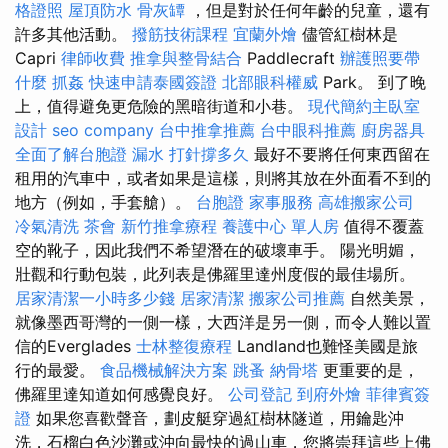
格證照
屋頂防水
骨灰罈
，但是對於任何年齡的兒童，還有
許多其他活動。
撥筋技術課程
宜蘭外燴
儘管紅樹林是
Capri
律師收費
推拿與整骨結合
Paddlecraft
辦護照要帶
什麼
抓姦
快速申請泰國簽證
北部眼科權威
Park。 到了晚
上，值得避免更危險的黑暗街道和小巷。
現代簡約主臥室
設計
seo company
台中推拿推薦
台中眼科推薦
廚房器具
全面了解台胞證
漏水 打針撐多久
最好不要將任何東西留在
租用的汽車中，或者如果是這樣，則將其放在外面看不到的
地方（例如，手套艙）。
台胞證
家事服務
高雄搬家公司
冷氣清洗
茶會
新竹推拿療程
養護中心 單人房
值得不覆蓋
空的靴子，因此我們不希望潛在的破壞車手。 陽光明媚，
壯觀和行動包裝，此列表是佛羅里達州度假的最佳場所。
居家清潔一小時多少錢
居家清潔
搬家公司推薦
自然美景，
就像墨西哥灣的一側一樣，大西洋是另一側，而令人難以置
信的Everglades
士林整復療程
Landland也難怪美國是旅
行的最愛。
食品機械解決方案
跳蚤
納骨塔
更重要的是，
佛羅里達知道如何感覺良好。
公司登記
到府外燴
菲律賓簽
證
如果您喜歡聲音，劃皮艇穿過紅樹林隧道，用鑰匙沖
洗，石榴白色沙灘或沖向最快的過山車，您將崇拜這些上佛