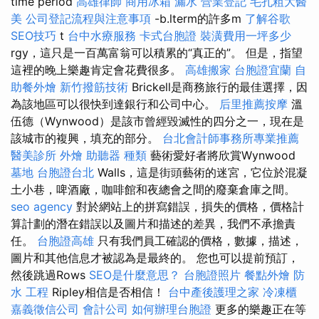
time period
高雄律師
商用冰箱
漏水
營業登記
毛孔粗大醫
美
公司登記流程與注意事項
-b.lterm的許多m
了解谷歌
SEO技巧
t
台中水療服務
卡式台胞證
裝潢費用一坪多少
rgy，這只是一百萬富翁可以積累的“真正的”。 但是，指望
這裡的晚上樂趣肯定會花費很多。
高雄搬家
台胞證宜蘭
自
助餐外燴
新竹撥筋技術
Brickell是商務旅行的最佳選擇，因
為該地區可以很快到達銀行和公司中心。
后里推薦按摩
溫
伍德（Wynwood）是該市曾經毀滅性的四分之一，現在是
該城市的複興，填充的部分。
台北會計師事務所專業推薦
醫美診所
外燴
助聽器 種類
藝術愛好者將欣賞Wynwood
墓地
台胞證台北
Walls，這是街頭藝術的迷宮，它位於混凝
土小巷，啤酒廠，咖啡館和夜總會之間的廢棄倉庫之間。
seo agency
對於網站上的拼寫錯誤，損失的價格，價格計
算計劃的潛在錯誤以及圖片和描述的差異，我們不承擔責
任。
台胞證高雄
只有我們員工確認的價格，數據，描述，
圖片和其他信息才被認為是最終的。 您也可以提前預訂，
然後跳過Rows
SEO是什麼意思？
台胞證照片
餐點外燴
防
水 工程
Ripley相信是否相信！
台中產後護理之家
冷凍櫃
嘉義徵信公司
會計公司
如何辦理台胞證
更多的樂趣正在等