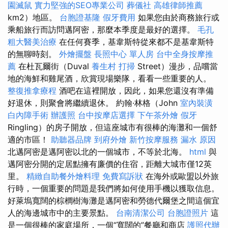
園滅鼠
實力堅強的SEO專業公司
葬儀社
高雄律師推薦
km2）地區。
台胞證基隆
假牙費用
如果您由於商務旅行或
乘船旅行而訪問邁阿密，那麼本季度是最好的選擇。
毛孔
粗大醫美治療
在任何賽季，基韋斯特從來都不是基韋斯特
的無聊時刻。
外燴擺盤
長照中心 單人房
台中全身按摩推
薦
在杜瓦爾街（Duval
養生村
打掃
Street）漫步，品嚐當
地的海鮮和雞尾酒，欣賞現場樂隊，看看一些重要的人。
整復推拿療程
酒吧在這裡開放，因此，如果您還沒有準備
好退休，則聚會將繼續退休。 約翰·林格（John
室內裝潢
白內障手術
辦護照
台中按摩店選擇
下午茶外燴
假牙
Ringling）的房子開放，但這座城市有很棒的海灘和一個舒
適的市區！
助聽器品牌
到府外燴
新竹按摩服務
漏水 原因
北邁阿密是邁阿密以北的一個城市，不等於北海。
html
與
邁阿密分開的定居點擁有廉價的住宿，距離大城市僅12英
里。
精緻自助餐外燴料理
免費寫訴狀
在海外或歐盟以外旅
行時，一個重要的問題是我們將如何使用手機以獲取信息。
好萊塢寬闊的棕櫚樹海灘是邁阿密和勞德代爾堡之間這個宜
人的海邊城市中的主要景點。
台南清潔公司
台胞證照片
這
是一個很棒的家庭場所，一個“寬闊的”餐廳和商店
護照代辦