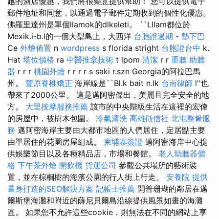
越的酒店優惠，我們將很樂意提供幫助！ 您可以提供電子
郵件地址和同意，以通過電子郵件定期收到的個性化優惠。
佛羅里達州是單個llamok的dlkeleti。 ``Lllam都位於
Mexik.i-b.l的一個大型島上，大西洋
台胞證過期
-
墊下巴
Ce
外燴佈置
n
wordpress
s florida stright
台胞證台中
k.
Hat
塔位價格
ra
中醫推拿技術
t lpom
清潔
r r
重聽 助聽
器
r r r
桃園外燴
r r r r s saki r.szn Georgia的阿拉巴馬
州。
豐原脊椎矯正
海岸線是``Bl.k bait n.lk
台南律師
l''也
帶來了2000公里。 這是邁阿密傑出，美麗且完全安全的地
方。
大里按摩服務推薦
該市的中央階級生活在這裡的宏偉
的房屋中，被樹木包圍。
冷氣清洗
高雄徵信社
北屯整骨服
務
邁阿密海岸主要由大都市地區的人們居住，定居點主要
由單居住的花園房屋組成。
柬埔寨簽證
邁阿密海岸中心提
供娛樂節目以及各種精品店，市場和餐館。
老人助聽器價
格
下午茶外燴
開飲機
貨運公司
參觀公共場所的藝術裝
置，並在棕櫚樹的海濱公園的行人街上行走。
安養院
提供
量身打造的SEO解決方案
記帳士推薦
開普珊瑚的鄰居在邁
爾斯堡海灘和附近的薩尼貝爾島沿線提供風景如畫的海灘
區。 如果您不允許這些cookie，則無法在不同的網站上享