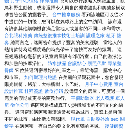
錢
月子中心價格
律師推薦
您可以步行跟隨大佛羅里達，觀
鳥和野生動物，或者選擇令人興奮的繩索波動和奧蘭多樹跋
涉冒險公園的癮君子。
台中推拿服務
看到該地區可以從水
中提供的一切後，您可以在氣球路上的空中訪問。 該市還
有許多其他購物機會滿足當地人或遊客的不同口味和需求。
台北眼科推薦
傳統整復推拿技術士培訓
護理之家
植牙
隆
鼻
總而言之，邁阿密市提供了豐富的美食經驗，當地人的
熱情款待為這裡度過的時光帶來了愉快而友好的氛圍。 這
座經過精心翻新的3臥室房屋設有2間浴室，自己的游泳池
和加熱的按摩浴缸。
防水抓漏
會議點心
護照代辦
專業整
骨師
它位於邁阿密最好的社區之一，靠近海灘，購物中心
和市區。
如何辦理台胞證
在美麗的景觀花園中，您會發現
陽光躺椅，烤架，大棕櫚樹，卡巴納。
月子中心費用
室內
設計推薦
杜拜簽證
數位行銷
設備齊全的房屋，可度過一個
完美的假期或更長的商務旅行。
平價助聽器
老人養護 單人
房
徵信公司
邁阿密是構成真正史詩般城市的不同文化的騎
兵。 邁阿密和邁阿密海灘通常被稱為城市，實際上是兩個
不同的城市，由比斯坎灣隔開。
現代風
自助餐外燴
seo 關
鍵字
在邁阿密，有自己的亞文化有單獨的區域。
復健師資