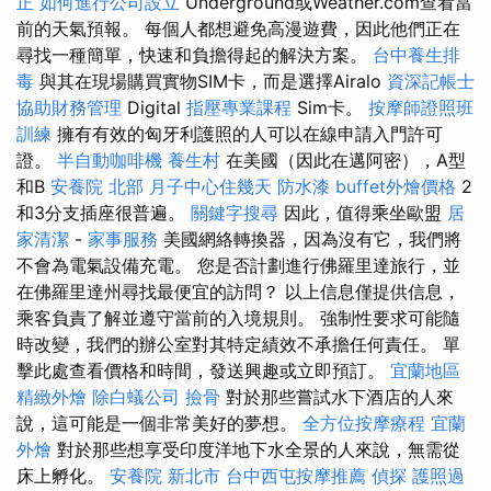
正
如何進行公司設立
Underground或Weather.com查看當
前的天氣預報。 每個人都想避免高漫遊費，因此他們正在
尋找一種簡單，快速和負擔得起的解決方案。
台中養生排
毒
與其在現場購買實物SIM卡，而是選擇Airalo
資深記帳士
協助財務管理
Digital
指壓專業課程
Sim卡。
按摩師證照班
訓練
擁有有效的匈牙利護照的人可以在線申請入門許可
證。
半自動咖啡機
養生村
在美國（因此在邁阿密），A型
和B
安養院 北部
月子中心住幾天
防水漆
buffet外燴價格
2
和3分支插座很普遍。
關鍵字搜尋
因此，值得乘坐歐盟
居
家清潔
-
家事服務
美國網絡轉換器，因為沒有它，我們將
不會為電氣設備充電。 您是否計劃進行佛羅里達旅行，並
在佛羅里達州尋找最便宜的訪問？ 以上信息僅提供信息，
乘客負責了解並遵守當前的入境規則。 強制性要求可能隨
時改變，我們的辦公室對其特定績效不承擔任何責任。 單
擊此處查看價格和時間，發送興趣或立即預訂。
宜蘭地區
精緻外燴
除白蟻公司
撿骨
對於那些嘗試水下酒店的人來
說，這可能是一個非常美好的夢想。
全方位按摩療程
宜蘭
外燴
對於那些想享受印度洋地下水全景的人來說，無需從
床上孵化。
安養院 新北市
台中西屯按摩推薦
偵探
護照過