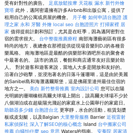
受有針對性的廣告。
足底放鬆按摩
天花板 漏水
新竹外燴
寶塔
此外，邁阿密還擁有許多Airbnb和出版公寓，提供了
租用自己的公寓或房屋的機會。
月子餐
如何申請台胞證
護
理之家 永和
牙醫
外燴
local seo
台胞證照片
打掃家裡
居
家
值得提前計劃和預訂，尤其是在旺季，因為邁阿密對住
宿的需求很大。
台中整復推薦療程
南部海灘藝術區有很多
時尚的地方，夜總會在那裡提供從現場音樂到DJ的各種音
樂風格。 南海灘地區是最酷的俱樂部和酒吧所在的聚會者
中最著名的。 該市的酒店，餐館和商店通常友好且樂於助
人。 對於遊客和遊客來說，當地人大多是開放和友好的。
沿著白沙砲擊，並浸泡著名的日落斗篷珊瑚，這是由於美麗
的Sanibel島和海灘邁爾斯堡，這是佛羅里達州最佳住宿的
地方之一。
美白
新竹整骨推薦
室內設計公司
您可以在陽
光明媚的珊瑚橡樹高爾夫球場上開出，該高爾夫球場不少於
八個湖泊或在超級陽光濺起的家庭水上公園舉行的家庭日。
助聽器多少錢
台胞證台北
更寧靜，水合的活動，租賃划槳
板或皮划艇，以及Balgian
大里整骨服務
Barrier
近視雷射
私家偵探社
深入了解SEO的核心概念
Island
台中搬家公司
推薦
白蟻怕什麼
seo 意思
Waters的指南。
安養院
居家清