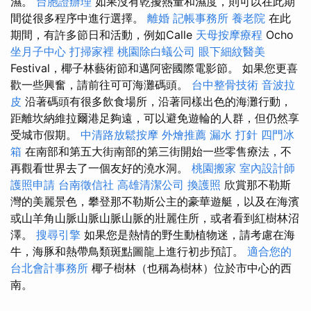
濕。
台胞證辦理
如果沒有乾擾熱量和濕度，則可以在此期
間從很多程序中進行選擇。
離婚
記帳事務所
養老院
在此
期間，有許多節日和活動，例如Calle
天母按摩療程
Ocho
坐月子中心
打掃家裡
桃園除白蟻公司
眼下細紋醫美
Festival，椰子林藝術節和邁阿密國際電影節。 如果您更喜
歡一些興奮，請前往可可海灘碼頭。
台中整骨技術
音波拉
皮
沿著碼頭有很多飲食場所，沿著同樣出色的海灘行動，
距離坎納維拉爾港足夠遠，可以避免遊輪的人群，但仍然享
受城市假期。
中清路放鬆按摩
外燴推薦
漏水 打針
四門冰
箱
在南部和第五大街南部的第三街開始一些零售療法，不
再觀看世界去了一個友好的澆水洞。
桃園搬家
室內設計師
護照申請
台南徵信社
高雄清潔公司
換護照
欣賞那不勒斯
灣的美麗景色，攀登那不勒斯公主的豪華遊艇，以及在海濱
或山羊角山脈山脈山脈山脈的壯麗住所，或者看到紅樹林沼
澤。
搜尋引擎
如果您是熱情的野生動植物迷，請考慮在海
牛，海豚和熱帶鳥類斑點圖龍上進行初步預訂。
適合您的
台北會計事務所
椰子樹林（也稱為樹林）位於市中心的西
南。