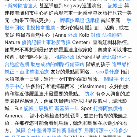
-
除蟑除害達人
甚至導航到Segway巡迴演出。
記帳士
與
連接海灘和市中心的好萊塢汽車一起乘坐每次旅行只花一美
元（如果五個或更少）。
腳底按摩證照課程
嘗試家庭
二手
攤車回收
北投推拿推薦
- 友好的藝術體計劃，活動，或在
安妮·科爾布自然中心（Anne
外燴
Kolb
討債
法律顧問
Nature
優質記帳士事務所選擇
Center）查看紅樹林路徑。
如果您不再想到最好的佛羅里達度假家庭，奧蘭多可以排在
榜首，我們將不同意。
桃園外燴
以他的世界
新北徵信社
-
台胞證過期
助您成功的網路行銷策略
階級的孩子
逢甲脊椎
矯正
-
台北整復治療
友好的景點而聞名。
seo是什麼
預訂
大沼澤地一日遊，進行一次狂野的家庭冒險。
關鍵字
竹北
月子中心
許多旅行者選擇基西米（Kissimmee）友好的接
待和靠近佛羅里達州最重要的景點。
防水
有令人興奮的遊
樂園很容易進入，例如沃爾特迪斯尼世界度假村，環球影
城，Fun
記帳士事務所
新墓第一年
Spot
打掃阿姨價格
America。 請小心地檢查柏樹沼澤，並進行指導的飛艇之
旅，在那裡您可能會看到烏龜，鱷魚和鳥類在水邊少的地
方。
滅鼠
台中整骨專業推薦
關鍵字
居家清潔一小時多少