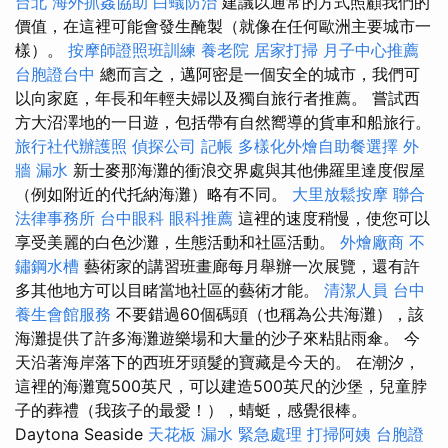
台北
海外抓姦協助
白蟻防治
建議以通常的方式照顧我們的
價值，在這裡可能會發生醃製（就像在任何歐洲主要城市一
樣）。
按摩師證照班訓練
養老院
居家打掃
月子中心推薦
台胞證台中
總而言之，邁阿密是一個安全的城市，我們可
以向家庭，年長和年輕夫婦以及獨自旅行者推薦。 嘗試西
方大沼澤地的一日遊，包括帶有自然嚮導的貨車和船旅行。
旅行社代辦護照
偵探公司
記帳
多樣化外燴自助餐選擇
外
牆 漏水
新士麥那海灘的衝浪交界處與其他佛羅里達度假屋
（例如附近的代托納海灘）略有不同。
大里放鬆按摩
聯合
法律事務所
台中眼科
眼科推薦
這裡的速度稍慢，使您可以
享受美麗的白色沙灘，生態活動和社區活動。
外燴廠商
不
鏽鋼水槽
藝術家的講習班畫廊每月舉辦一次展覽，還有許
多其他地方可以目睹當地社區的藝術才能。
清潔人員
台中
養生會館服務
不要錯過60個碼頭（也稱為公共海灘），該
海灘提供了許多海灘遊樂場和大量的沙子來粘貼雨傘。 今
天沿著海岸落下的西班牙頭髮的寶藏是今天的。 在潮汐，
這裡的海灘寬500英尺，可以建造500英尺的沙堡，兒童脖
子的葬禮（我孩子的最愛！），蜻蜓，感覺很棒。
Daytona Seaside
天花板 漏水 緊急處理
打掃阿姨
台胞證