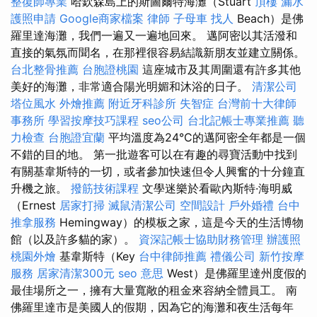
整復師專業
哈欽森島上的斯圖爾特海灘（Stuart
頂樓 漏水
護照申請
Google商家檔案
律師
子母車
找人
Beach）是佛
羅里達海灘，我們一遍又一遍地回來。 邁阿密以其活潑和
直接的氣氛而聞名，在那裡很容易結識新朋友並建立關係。
台北整骨推薦
台胞證桃園
這座城市及其周圍還有許多其他
美好的海灘，非常適合陽光明媚和沐浴的日子。
清潔公司
塔位風水
外燴推薦
附近牙科診所
失智症
台灣前十大律師
事務所
學習按摩技巧課程
seo公司
台北記帳士專業推薦
聽
力檢查
台胞證宜蘭
平均溫度為24°C的邁阿密全年都是一個
不錯的目的地。 第一批遊客可以在有趣的尋寶活動中找到
有關基韋斯特的一切，或者參加快速但令人興奮的十分鐘直
升機之旅。
撥筋技術課程
文學迷樂於看歐內斯特·海明威
（Ernest
居家打掃
滅鼠清潔公司
空間設計
戶外婚禮
台中
推拿服務
Hemingway）的模板之家，這是今天的生活博物
館（以及許多貓的家）。
資深記帳士協助財務管理
辦護照
桃園外燴
基韋斯特（Key
台中律師推薦
禮儀公司
新竹按摩
服務
居家清潔300元
seo 意思
West）是佛羅里達州度假的
最佳場所之一，擁有大量寬敞的租金來容納全體員工。 南
佛羅里達市是美國人的假期，因為它的海灘和夜生活每年