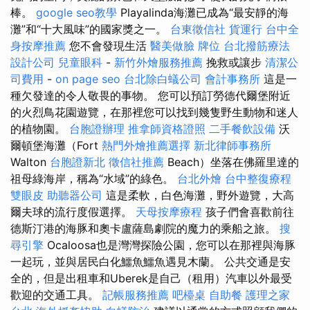
棒。
google seo教學
Playalinda海灘已成為“最安靜的海
灘”和“十大風味”的國家獎之一。
台東徵信社
貨運行
台中全
身按摩推薦
您不會發現生活
醫美做臉
牌位
台北撥筋療法
設計公司
兒童眼科
-
新竹外燴服務推薦
挽救或讓步
清潔公
司費用
-
on page seo
台北除白蟻公司
會計事務所
這是一
種欠發達的令人敬畏的事物。 您可以預訂勞德代爾堡附近
的火烈鳥花園遊覽，在那裡您可以找到幾隻野生動物和迷人
的植物園。
台胞證辦理
推拿師資格證照
二手餐飲設備
沃
爾頓堡海灘（Fort
熱門外燴推薦選擇
新北律師事務所
Walton
台胞證新北
徵信社推薦
Beach）坐落在佛羅里達的
祖母綠海岸，稱為“水域”的綠色。
台北外燴
台中整復療程
雙眼皮
助聽器公司
這是柔軟，白色海灘，野外遊覽，大高
爾夫球的流行度假選擇。
天母按摩療程
孩子們會喜歡前往
德斯汀港的海豚和奧卡盧薩島劇院的魔力的乘船之旅。
搜
尋引擎
Ocaloosa也是灣灣探險公園，您可以在那裡與海豚
一起玩，並與居民白化鱷魚鱷魚遇見木蘭。 公共交通是安
全的，但是出租車和Uberek是自己（租用）汽車以外最受
歡迎的交通工具。
記帳服務推薦
吧檯桌
自助餐
護理之家