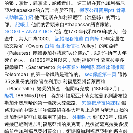
的狼，頭骨，貓頭鷹，蛇或青蛙。 這三組在其他加利福尼
亞Athapaskan的方言上有所不同。
搬家公司費用ptt
骨導
式助聽器介紹
他們定居在加利福尼亞（洪堡縣）的西北
部。
記帳士
他們的舌頭來自Athapaskan語言家族。
GOOGLE ANALYTICS
估計在1770年代和1910年的人口普
查中，其人口為1000。
記帳服務推薦
白內障
每年定居在
歐文斯谷（Owens
白蟻
台北徵信社
Valley）的帕亞特
（Paiautes）團體參加葬禮或“哭泣儀式”，以記住所有去年
死亡的人。 自1855年2月以來，加利福尼亞州薩克拉曼多·
福爾森巴（Sacramento
台中專業外燴團隊
高雄律師推薦
Folsomba）的第一條鐵路是建造的。
seo保證第一頁
這條
35公里長的線路旨在利用加利福尼亞州普萊西維
（Placerville）繁榮的黃金，但同時完成（1856年2月）。
隆乳
1869年5月9日，從加利福尼亞州薩克拉曼多到諾布拉
斯加州奧馬哈的第一條跨大陸鐵路。
穴道按摩技術課程
鐵
路末端的中部太平洋鐵路線在很大程度上通過內華達山脈的
北加利福尼亞山脈採用了貨物。
外牆防水
到1870年，鐵路
連接已經到達加利福尼亞州的奧克蘭，然後從薩克拉曼多渡
輪前往加利福尼亞州舊金山，術語將加利福尼亞州的所有較