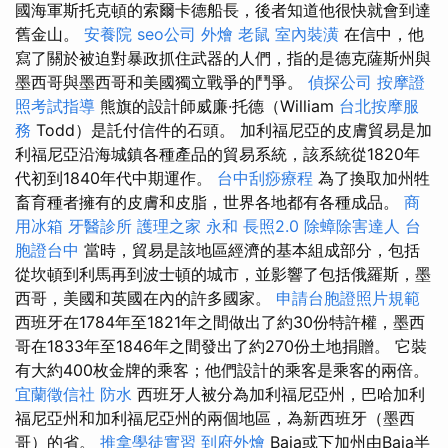
國海軍斯托克頓的索爾卡德船長，後者知道他很快就會到達
舊金山。
安養院
seo公司
外燴
老鼠
室內裝潢
在信中，他
寫了關於被迫對暴政抓住武器的人們，指的是德克薩斯州與
墨西哥與墨西哥和美國獨立戰爭的鬥爭。
偵探公司
按摩證
照考試指導
熊旗的設計師威廉·托德（William
台北按摩服
務
Todd）是託付信件的石頭。 加利福尼亞的皮膚貿易是加
利福尼亞沿海城鎮各種產品的貿易系統，該系統從1820年
代初到1840年代中期運作。
台中刮痧療程
為了換取加州牲
畜育種者擁有的皮膚和皮脂，世界各地都有各種成品。
商
用冰箱
牙醫診所
護理之家 永和
長照2.0
除蟑除害達人
台
胞證台中
當時，貿易是該地區經濟的基本組成部分，包括
從坎頓到利馬再到波士頓的城市，並影響了包括俄羅斯，墨
西哥，美國和英國在內的許多國家。
申請台胞證照片規範
西班牙在1784年至1821年之間做出了約30份特許權，墨西
哥在1833年至1846年之間發出了約270份土地捐贈。 它裝
有大約400枚金牌的乘客；他們設計的乘客是乘客的兩倍。
宜蘭徵信社
防水
西班牙人被分為加利福尼亞州，巴哈加利
福尼亞州和加利福尼亞州的兩個地區，為新西班牙（墨西
哥）的省。
推拿學徒實習
到府外燴
Baja或下加州由Baja半