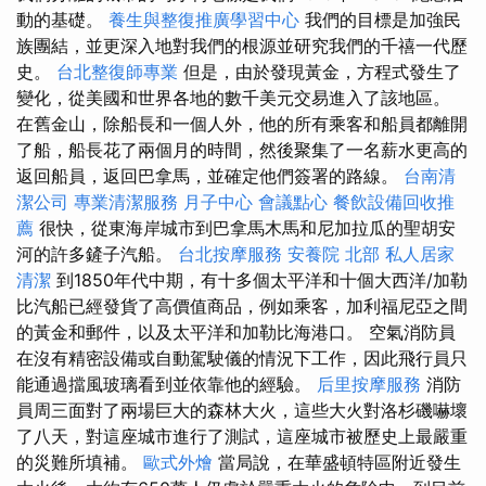
動的基礎。
養生與整復推廣學習中心
我們的目標是加強民
族團結，並更深入地對我們的根源並研究我們的千禧一代歷
史。
台北整復師專業
但是，由於發現黃金，方程式發生了
變化，從美國和世界各地的數千美元交易進入了該地區。
在舊金山，除船長和一個人外，他的所有乘客和船員都離開
了船，船長花了兩個月的時間，然後聚集了一名薪水更高的
返回船員，返回巴拿馬，並確定他們簽署的路線。
台南清
潔公司
專業清潔服務
月子中心
會議點心
餐飲設備回收推
薦
很快，從東海岸城市到巴拿馬木馬和尼加拉瓜的聖胡安
河的許多鏟子汽船。
台北按摩服務
安養院 北部
私人居家
清潔
到1850年代中期，有十多個太平洋和十個大西洋/加勒
比汽船已經發貨了高價值商品，例如乘客，加利福尼亞之間
的黃金和郵件，以及太平洋和加勒比海港口。 空氣消防員
在沒有精密設備或自動駕駛儀的情況下工作，因此飛行員只
能通過擋風玻璃看到並依靠他的經驗。
后里按摩服務
消防
員周三面對了兩場巨大的森林大火，這些大火對洛杉磯嚇壞
了八天，對這座城市進行了測試，這座城市被歷史上最嚴重
的災難所填補。
歐式外燴
當局說，在華盛頓特區附近發生