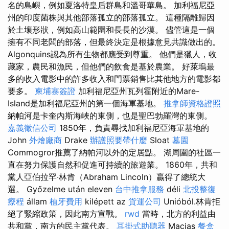
名的島嶼，例如夏洛特皇后群島和溫哥華島。 加利福尼亞
州的印度菌株與其他部落孤立的部落孤立。 這種隔離歸因
於土壤形狀，例如高山範圍和長長的沙漠。 儘管這是一個
擁有不同老闆的部落，但最終決定是根據意見共識做出的。
Algonquins認為所有生物都應受到尊重。 他們是獵人，收
藏家，農民和漁民，但他們的飲食是基於農業。 好萊塢最
多的收入電影中的許多收入和門票銷售比其他地方的電影都
要多。
柬埔寨簽證
加利福尼亞州瓦列霍附近的Mare-
Island是加利福尼亞州的第一個海軍基地。
推拿師資格證照
納帕河是卡奎內斯海峽的東側，也是聖巴勃羅灣的東側。
嘉義徵信公司
1850年，負責尋找加利福尼亞海軍基地的
John
外燴廠商
Drake
辦護照要帶什麼
Sloat
墓園
Commogror推薦了納帕河以外的定居點。 湖周圍的社區一
直在努力保護自然和促進可持續的旅遊業。 1860年，共和
黨人亞伯拉罕·林肯（Abraham Lincoln）贏得了總統大
選。 Győzelme után eleven
台中推拿服務
déli
北投整復
療程
állam
植牙費用
kilépett az
貨運公司
Unióból.林肯拒
絕了緊縮政策，因此南方宣戰。
rwd
當時，北方的利益由
共和黨，南方的民主黨代表。
耳掛式助聽器
Macias
餐盒