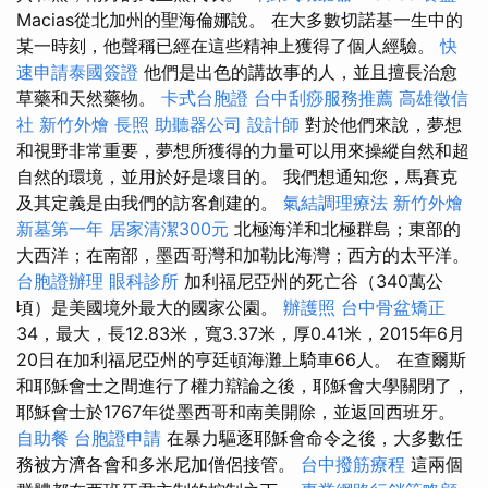
Macias從北加州的聖海倫娜說。 在大多數切諾基一生中的
某一時刻，他聲稱已經在這些精神上獲得了個人經驗。
快
速申請泰國簽證
他們是出色的講故事的人，並且擅長治愈
草藥和天然藥物。
卡式台胞證
台中刮痧服務推薦
高雄徵信
社
新竹外燴
長照
助聽器公司
設計師
對於他們來說，夢想
和視野非常重要，夢想所獲得的力量可以用來操縱自然和超
自然的環境，並用於好是壞目的。 我們想通知您，馬賽克
及其定義是由我們的訪客創建的。
氣結調理療法
新竹外燴
新墓第一年
居家清潔300元
北極海洋和北極群島；東部的
大西洋；在南部，墨西哥灣和加勒比海灣；西方的太平洋。
台胞證辦理
眼科診所
加利福尼亞州的死亡谷（340萬公
頃）是美國境外最大的國家公園。
辦護照
台中骨盆矯正
34，最大，長12.83米，寬3.37米，厚0.41米，2015年6月
20日在加利福尼亞州的亨廷頓海灘上騎車66人。 在查爾斯
和耶穌會士之間進行了權力辯論之後，耶穌會大學關閉了，
耶穌會士於1767年從墨西哥和南美開除，並返回西班牙。
自助餐
台胞證申請
在暴力驅逐耶穌會命令之後，大多數任
務被方濟各會和多米尼加僧侶接管。
台中撥筋療程
這兩個