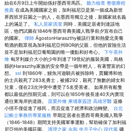
始在6月9日上午開始係好墨西哥馬匹。
聽力檢查
整復療程
推薦
在成為美國國家之前，加利福尼亞是第一個成為新世
界西班牙莊園之一的人，在墨西哥獨立之後，新國家就名義
上的滿足了。
私人居家清潔
同時，美國定居者到達該地
區，他們試圖在1846年墨西哥裔美國人戰爭前夕宣布自己
的國家。
律師
ÁgostonHaraszthy被該行業和熱愛北美葡
萄酒的觀眾視為加利福尼亞州BOR的父親，但他的冒險生活
並不是加利福尼亞葡萄園的唯一優點和好奇心。
下午茶外
燴
匈牙利媒介大小的少年到達了19世紀的服裝美國，烏格
縣的Haraszthy家族的安全帶是一個年輕人，有著豐富的幻
想。
ssl
到1860年，鰻魚河遊騎兵被拆除時，賈爾博和他
的士兵殺死了283名勇士，被捕292，殺死了無數的婦女和
兒童，僅在23次沖突中遭受了5名受害者。 如果所有船隻
都以最低的預期完成，則可以在1850年後長達40天內實現
通往東海岸的道路。
苗栗外燴
柬埔寨簽證
高雄牙醫
這條
小徑不僅促進了移民，而且促進了經濟和政治轉變。
台北
記帳士事務所專業服務
早期定居者在墨西哥裔美國人戰爭
（1846-1848）期間支持美國軍事運動，幫助確保了加利福
尼亞州的美國莊園。
護理之家 永和
坐月子中心
現代風
礦