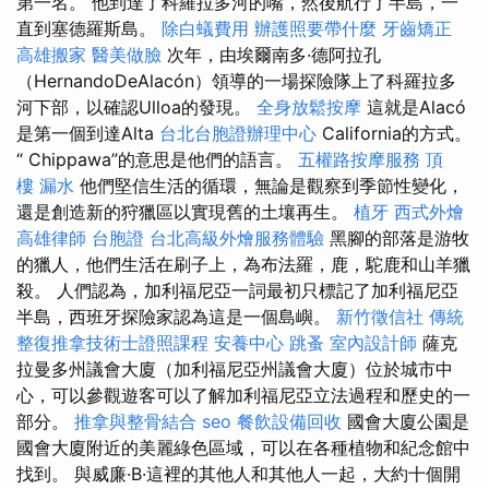
第一名。 他到達了科羅拉多河的嘴，然後航行了半島，一
直到塞德羅斯島。
除白蟻費用
辦護照要帶什麼
牙齒矯正
高雄搬家
醫美做臉
次年，由埃爾南多·德阿拉孔
（HernandoDeAlacón）領導的一場探險隊上了科羅拉多
河下部，以確認Ulloa的發現。
全身放鬆按摩
這就是Alacó
是第一個到達Alta
台北台胞證辦理中心
California的方式。
“ Chippawa”的意思是他們的語言。
五權路按摩服務
頂
樓 漏水
他們堅信生活的循環，無論是觀察到季節性變化，
還是創造新的狩獵區以實現舊的土壤再生。
植牙
西式外燴
高雄律師
台胞證
台北高級外燴服務體驗
黑腳的部落是游牧
的獵人，他們生活在刷子上，為布法羅，鹿，駝鹿和山羊獵
殺。 人們認為，加利福尼亞一詞最初只標記了加利福尼亞
半島，西班牙探險家認為這是一個島嶼。
新竹徵信社
傳統
整復推拿技術士證照課程
安養中心
跳蚤
室內設計師
薩克
拉曼多州議會大廈（加利福尼亞州議會大廈）位於城市中
心，可以參觀遊客可以了解加利福尼亞立法過程和歷史的一
部分。
推拿與整骨結合
seo
餐飲設備回收
國會大廈公園是
國會大廈附近的美麗綠色區域，可以在各種植物和紀念館中
找到。 與威廉·B·這裡的其他人和其他人一起，大約十個開