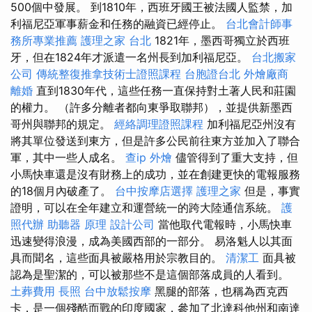
500個中發展。 到1810年，西班牙國王被法國人監禁，加
利福尼亞軍事薪金和任務的融資已經停止。
台北會計師事
務所專業推薦
護理之家 台北
1821年，墨西哥獨立於西班
牙，但在1824年才派遣一名州長到加利福尼亞。
台北搬家
公司
傳統整復推拿技術士證照課程
台胞證台北
外燴廠商
離婚
直到1830年代，這些任務一直保持對土著人民和莊園
的權力。 （許多分離者都向東爭取聯邦），並提供新墨西
哥州與聯邦的規定。
經絡調理證照課程
加利福尼亞州沒有
將其單位發送到東方，但是許多公民前往東方並加入了聯合
軍，其中一些人成名。
查ip
外燴
儘管得到了重大支持，但
小馬快車還是沒有財務上的成功，並在創建更快的電報服務
的18個月內破產了。
台中按摩店選擇
護理之家
但是，事實
證明，可以在全年建立和運營統一的跨大陸通信系統。
護
照代辦
助聽器 原理
設計公司
當他取代電報時，小馬快車
迅速變得浪漫，成為美國西部的一部分。 易洛魁人以其面
具而聞名，這些面具被嚴格用於宗教目的。
清潔工
面具被
認為是聖潔的，可以被那些不是這個部落成員的人看到。
土葬費用
長照
台中放鬆按摩
黑腿的部落，也稱為西克西
卡，是一個殘酷而戰的印度國家，參加了北達科他州和南達