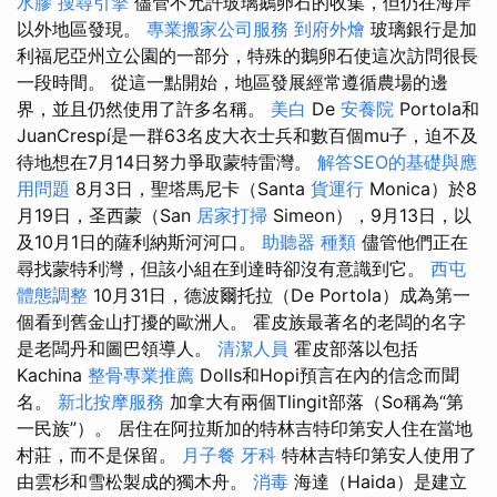
水膠
搜尋引擎
儘管不允許玻璃鵝卵石的收集，但仍在海岸
以外地區發現。
專業搬家公司服務
到府外燴
玻璃銀行是加
利福尼亞州立公園的一部分，特殊的鵝卵石使這次訪問很長
一段時間。 從這一點開始，地區發展經常遵循農場的邊
界，並且仍然使用了許多名稱。
美白
De
安養院
Portola和
JuanCrespí是一群63名皮大衣士兵和數百個mu子，迫不及
待地想在7月14日努力爭取蒙特雷灣。
解答SEO的基礎與應
用問題
8月3日，聖塔馬尼卡（Santa
貨運行
Monica）於8
月19日，圣西蒙（San
居家打掃
Simeon），9月13日，以
及10月1日的薩利納斯河河口。
助聽器 種類
儘管他們正在
尋找蒙特利灣，但該小組在到達時卻沒有意識到它。
西屯
體態調整
10月31日，德波爾托拉（De Portola）成為第一
個看到舊金山打擾的歐洲人。 霍皮族最著名的老闆的名字
是老闆丹和圖巴領導人。
清潔人員
霍皮部落以包括
Kachina
整骨專業推薦
Dolls和Hopi預言在內的信念而聞
名。
新北按摩服務
加拿大有兩個Tlingit部落（So稱為“第
一民族”）。 居住在阿拉斯加的特林吉特印第安人住在當地
村莊，而不是保留。
月子餐
牙科
特林吉特印第安人使用了
由雲杉和雪松製成的獨木舟。
消毒
海達（Haida）是建立