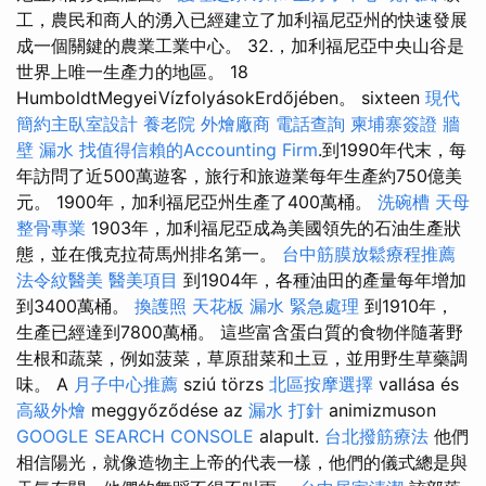
工，農民和商人的湧入已經建立了加利福尼亞州的快速發展
成一個關鍵的農業工業中心。 32.，加利福尼亞中央山谷是
世界上唯一生產力的地區。 18
HumboldtMegyeiVízfolyásokErdőjében。 sixteen
現代
簡約主臥室設計
養老院
外燴廠商
電話查詢
柬埔寨簽證
牆
壁 漏水
找值得信賴的Accounting Firm
.到1990年代末，每
年訪問了近500萬遊客，旅行和旅遊業每年生產約750億美
元。 1900年，加利福尼亞州生產了400萬桶。
洗碗槽
天母
整骨專業
1903年，加利福尼亞成為美國領先的石油生產狀
態，並在俄克拉荷馬州排名第一。
台中筋膜放鬆療程推薦
法令紋醫美
醫美項目
到1904年，各種油田的產量每年增加
到3400萬桶。
換護照
天花板 漏水 緊急處理
到1910年，
生產已經達到7800萬桶。 這些富含蛋白質的食物伴隨著野
生根和蔬菜，例如菠菜，草原甜菜和土豆，並用野生草藥調
味。 A
月子中心推薦
sziú törzs
北區按摩選擇
vallása és
高級外燴
meggyőződése az
漏水 打針
animizmuson
GOOGLE SEARCH CONSOLE
alapult.
台北撥筋療法
他們
相信陽光，就像造物主上帝的代表一樣，他們的儀式總是與