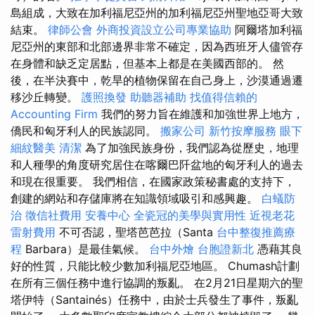
島組成，大致在加利福尼亞州的加利福尼亞州聖地亞哥大致
結束。
律師公會
外商投資設立公司專業協助
阿爾塔加利福
尼亞州的東部和北部邊界非常不確定，因為西班牙人儘管存
在身體和缺乏定居點，但基本上都是在美國西部的。 然
後，在半決賽中，乾旱的植物保留在自己身上，沙漠通過遷
移沙丘轉變。
護照換發
助聽器補助
找值得信賴的
Accounting Firm
我們的努力旨在維護和加強世界上地方，
僑民和匈牙利人的民族認同。
搬家公司
新竹按摩服務
眼下
細紋醫美
清潔
為了加強民族身份，我們認為從歷史，地理
和人種學的角度研究居住在喀爾巴阡盆地的匈牙利人的過去
和現在很重要。 我們相信，在國家政策秘書處的支持下，
創建的網站和存儲庫將在知識領域吸引和感興趣。
白蟻防
治
徵信社費用
安養中心
全瓷冠的美學與實用性
近視老花
雷射費用
不可否認，聖塔芭芭拉（Santa
台中整復推薦療
程
Barbara）是最佳氣候。
台中外燴
台胞證新北
憑藉其良
好的性質，只能比較少數加利福尼亞地區。 Chumash計劃
在所有三個任務中進行協調的叛亂。 在2月21日星期六的聖
塔伊特（Santainés）任務中，由於士兵發生了事件，叛亂