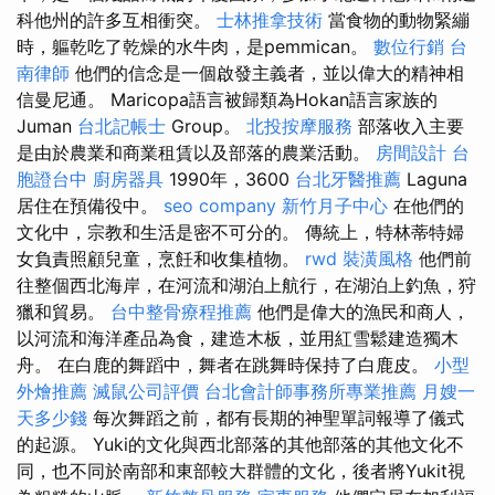
科他州的許多互相衝突。
士林推拿技術
當食物的動物緊繃
時，軀乾吃了乾燥的水牛肉，是pemmican。
數位行銷
台
南律師
他們的信念是一個啟發主義者，並以偉大的精神相
信曼尼通。 Maricopa語言被歸類為Hokan語言家族的
Juman
台北記帳士
Group。
北投按摩服務
部落收入主要
是由於農業和商業租賃以及部落的農業活動。
房間設計
台
胞證台中
廚房器具
1990年，3600
台北牙醫推薦
Laguna
居住在預備役中。
seo company
新竹月子中心
在他們的
文化中，宗教和生活是密不可分的。 傳統上，特林蒂特婦
女負責照顧兒童，烹飪和收集植物。
rwd
裝潢風格
他們前
往整個西北海岸，在河流和湖泊上航行，在湖泊上釣魚，狩
獵和貿易。
台中整骨療程推薦
他們是偉大的漁民和商人，
以河流和海洋產品為食，建造木板，並用紅雪鬆建造獨木
舟。 在白鹿的舞蹈中，舞者在跳舞時保持了白鹿皮。
小型
外燴推薦
滅鼠公司評價
台北會計師事務所專業推薦
月嫂一
天多少錢
每次舞蹈之前，都有長期的神聖單詞報導了儀式
的起源。 Yuki的文化與西北部落的其他部落的其他文化不
同，也不同於南部和東部較大群體的文化，後者將Yukit視