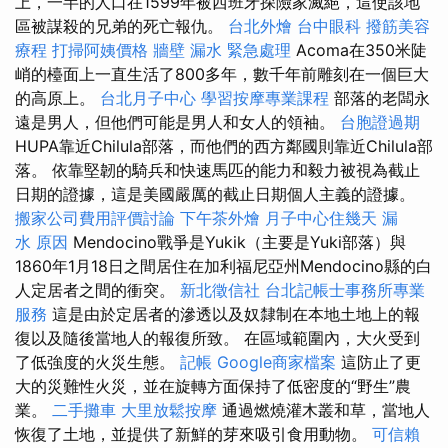
上，一半的人口在1599年被西班牙探險家滅絕，這使該地
區被謀殺的兄弟的死亡報仇。
台北外燴
台中眼科
撥筋美容
療程
打掃阿姨價格
牆壁 漏水 緊急處理
Acoma在350米陡
峭的檯面上一直生活了800多年，數千年前雕刻在一個巨大
的高原上。
台北月子中心
學習按摩專業課程
部落的老闆永
遠是男人，但他們可能是男人和女人的領袖。
台胞證過期
HUPA靠近Chilula部落，而他們的西方鄰國則靠近Chilula部
落。 依靠堅韌的騎兵和快速馬匹的能力和毅力被視為截止
日期的證據，這是美國嚴厲的截止日期個人主義的證據。
搬家公司費用評價討論
下午茶外燴
月子中心住幾天
漏
水 原因
Mendocino戰爭是Yukik（主要是Yuki部落）與
1860年1月18日之間居住在加利福尼亞州Mendocino縣的白
人定居者之間的衝突。
新北徵信社
台北記帳士事務所專業
服務
這是由於定居者的滲透以及奴隸制在本地土地上的報
復以及隨後當地人的報復所致。 在區域範圍內，大火受到
了低強度的火災生態。
記帳
Google商家檔案
這防止了更
大的災難性火災，並在旋轉方面保持了低密度的“野生”農
業。
二手攤車
大里放鬆按摩
通過燃燒灌木叢和草，當地人
恢復了土地，並提供了新鮮的芽來吸引食用動物。
可信賴