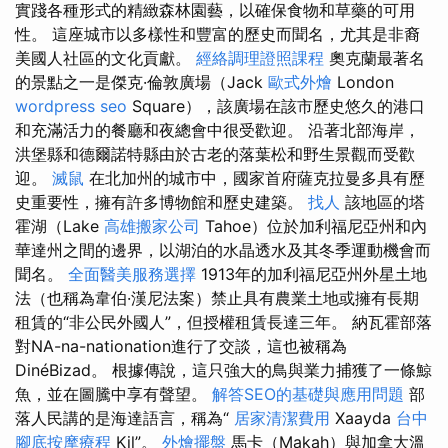
實踐各種形式的精緻森林園藝，以確保食物和草藥的可用
性。 這座城市以多樣性和豐富的歷史而聞名，尤其是非裔
美國人社區的文化貢獻。
經絡調理證照課程
奧克蘭最著名
的景點之一是傑克·倫敦廣場（Jack
歐式外燴
London
wordpress seo
Square），該廣場在該市歷史悠久的港口
和充滿活力的餐廳和夜總會中很受歡迎。 沿著北部海岸，
洪堡縣和德爾諾特縣由於古老的落葉松和野生景觀而受歡
迎。
滅鼠
在北加州的城市中，國家首府薩克拉曼多具有歷
史重要性，擁有許多博物館和歷史建築。
找人
該地區的塔
霍湖（Lake
高雄搬家公司
Tahoe）位於加利福尼亞州和內
華達州之間的邊界，以湖泊的水晶透水及其冬季運動機會而
聞名。
全面醫美服務選擇
1913年的加利福尼亞州外星土地
法（也稱為韋伯·漢尼法案）禁止​​具有農業土地或擁有長期
租賃的“非公民外國人”，但授權租賃長達三年。 納瓦霍部落
對NA-na-nationation進行了交談，這也被稱為
DinéBizad。 根據傳說，這只強大的鳥與業力捕獲了一條鯨
魚，並在圖騰中享有聲望。
解答SEO的基礎與應用問題
部
落人民講的是海達語言，稱為“
居家清潔費用
Xaayda
台中
腳底按摩療程
Kil”。
外燴擺盤
馬卡（Makah）與加拿大溫