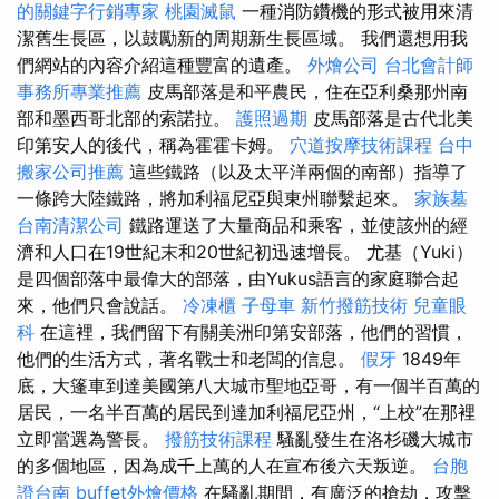
的關鍵字行銷專家
桃園滅鼠
一種消防鑽機的形式被用來清
潔舊生長區，以鼓勵新的周期新生長區域。 我們還想用我
們網站的內容介紹這種豐富的遺產。
外燴公司
台北會計師
事務所專業推薦
皮馬部落是和平農民，住在亞利桑那州南
部和墨西哥北部的索諾拉。
護照過期
皮馬部落是古代北美
印第安人的後代，稱為霍霍卡姆。
穴道按摩技術課程
台中
搬家公司推薦
這些鐵路（以及太平洋兩個的南部）指導了
一條跨大陸鐵路，將加利福尼亞與東州聯繫起來。
家族墓
台南清潔公司
鐵路運送了大量商品和乘客，並使該州的經
濟和人口在19世紀末和20世紀初迅速增長。 尤基（Yuki）
是四個部落中最偉大的部落，由Yukus語言的家庭聯合起
來，他們只會說話。
冷凍櫃
子母車
新竹撥筋技術
兒童眼
科
在這裡，我們留下有關美洲印第安部落，他們的習慣，
他們的生活方式，著名戰士和老闆的信息。
假牙
1849年
底，大篷車到達美國第八大城市聖地亞哥，有一個半百萬的
居民，一名半百萬的居民到達加利福尼亞州，“上校”在那裡
立即當選為警長。
撥筋技術課程
騷亂發生在洛杉磯大城市
的多個地區，因為成千上萬的人在宣布後六天叛逆。
台胞
證台南
buffet外燴價格
在騷亂期間，有廣泛的搶劫，攻擊