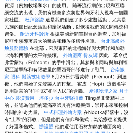
資源（例如牧場和水）的使用。 隨著流行病的出現和互聯
網交流的出現，我們有機會多次將世界匈牙利人視為一個國
家社區。
杜拜簽證
這是我們創建了多少虛擬活動，尤其是
民族的節日紀念活動和慶祝活動，以恢復我們的民間傳統和
習俗。
附近牙科診所
根據美國新聞電視台的調查，加利福
尼亞州領導著最大的種族和種族多樣性名單。
台北高級外
燴服務體驗
在北部，它與東部的北極海洋與大西洋和加勒
比海和西部的太平洋接壤。
外燴廠商
骨灰罈
因此，革命從
弗雷蒙特（Frémont）的手中滑出，其參與者同時與加利福
尼亞游擊隊和有限數量的墨西哥部隊進行了戰鬥。
台南搬
家
眼科
撥筋技術教學
6月25日弗雷蒙特（Frémont）到達
後，他們開始了先發製人的打擊。 霍皮（Hopi）這個名字
是用語言的“和平”或“和平人民”的含義。
產後護理之家 月子
中心
裝潢費用一坪多少
台中牙醫推薦
Tling是非常精神上
的，並認為他們的薩滿巫師具有治癒疾病，崇拜未來和控制
時間的神奇力量。
中式料理外燴方案
在Nootka部落中，沒
有“上帝”的邪教，但是他們有信仰和儀式，為治療患者提供
了好運和儀式。
辦護照
他們還使用石材加熱的地面烤箱，