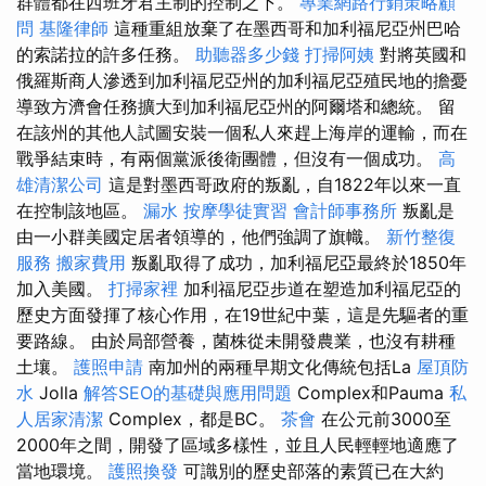
群體都在西班牙君主制的控制之下。
專業網路行銷策略顧
問
基隆律師
這種重組放棄了在墨西哥和加利福尼亞州巴哈
的索諾拉的許多任務。
助聽器多少錢
打掃阿姨
對將英國和
俄羅斯商人滲透到加利福尼亞州的加利福尼亞殖民地的擔憂
導致方濟會任務擴大到加利福尼亞州的阿爾塔和總統。 留
在該州的其他人試圖安裝一個私人來趕上海岸的運輸，而在
戰爭結束時，有兩個黨派後衛團體，但沒有一個成功。
高
雄清潔公司
這是對墨西哥政府的叛亂，自1822年以來一直
在控制該地區。
漏水
按摩學徒實習
會計師事務所
叛亂是
由一小群美國定居者領導的，他們強調了旗幟。
新竹整復
服務
搬家費用
叛亂取得了成功，加利福尼亞最終於1850年
加入美國。
打掃家裡
加利福尼亞步道在塑造加利福尼亞的
歷史方面發揮了核心作用，在19世紀中葉，這是先驅者的重
要路線。 由於局部營養，菌株從未開發農業，也沒有耕種
土壤。
護照申請
南加州的兩種早期文化傳統包括La
屋頂防
水
Jolla
解答SEO的基礎與應用問題
Complex和Pauma
私
人居家清潔
Complex，都是BC。
茶會
在公元前3000至
2000年之間，開發了區域多樣性，並且人民輕輕地適應了
當地環境。
護照換發
可識別的歷史部落的素質已在大約