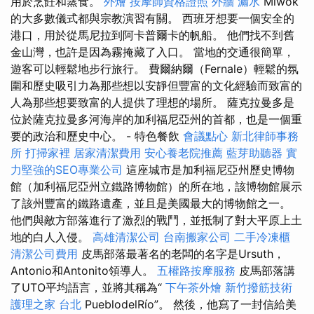
用於烹飪和蒸食。
外燴
按摩師資格證照
外牆 漏水
Miwok
的大多數儀式都與宗教演習有關。 西班牙想要一個安全的
港口，用於從馬尼拉到阿卡普爾卡的帆船。 他們找不到舊
金山灣，也許是因為霧掩藏了入口。 當地的交通很簡單，
遊客可以輕鬆地步行旅行。 費爾納爾（Fernale）輕鬆的氛
圍和歷史吸引力為那些想以安靜但豐富的文化經驗而致富的
人為那些想要致富的人提供了理想的場所。 薩克拉曼多是
位於薩克拉曼多河海岸的加利福尼亞州的首都，也是一個重
要的政治和歷史中心。 - 特色餐飲
會議點心
新北律師事務
所
打掃家裡
居家清潔費用
安心養老院推薦
藍芽助聽器
實
力堅強的SEO專業公司
這座城市是加利福尼亞州歷史博物
館（加利福尼亞州立鐵路博物館）的所在地，該博物館展示
了該州豐富的鐵路遺產，並且是美國最大的博物館之一。
他們與敵方部落進行了激烈的戰鬥，並抵制了對大平原上土
地的白人入侵。
高雄清潔公司
台南搬家公司
二手冷凍櫃
清潔公司費用
皮馬部落最著名的老闆的名字是Ursuth，
Antonio和Antonito領導人。
五權路按摩服務
皮馬部落講
了UTO平均語言，並將其稱為“
下午茶外燴
新竹撥筋技術
護理之家 台北
PueblodelRío”。 然後，他寫了一封信給美