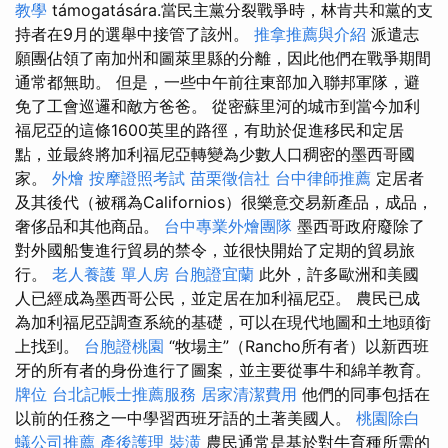
教學
támogatására.當民主黨分裂戰爭時，林肯共和黨的支
持者在9月的選舉中接管了該州。
推拿推薦與介紹
派遣志
願團佔領了南加州和圖萊里縣的分離，因此他們在戰爭期間
通常都無助。 但是，一些中午前往東部加入聯邦軍隊，避
免了工會巡邏和敵方爸爸。 從密蘇里河的城市到當今加利
福尼亞的這條1600英里的路徑，有助於促進移民和定居
點，並最終將加利福尼亞轉變為少數人口稠密的墨西哥國
家。
外燴
按摩證照考試
苗栗徵信社
台中律師推薦
定居者
及其後代（被稱為Californios）很樂意交易新產品，成品，
奢侈品和其他商品。
台中專業外燴團隊
墨西哥政府廢除了
對外國船隻進行貿易的禁令，並很快開始了定期的貿易旅
行。
老人養護 單人房
台胞證宜蘭
此外，許多歐洲和美國
人已經成為墨西哥公民，並定居在加利福尼亞。 農民已成
為加利福尼亞調查系統的基礎，可以在現代地圖和土地頭銜
上找到。
台胞證桃園
“牧場主”（Rancho所有者）以新西班
牙的所有者的身份進行了圖案，並主要從事牛和綿羊教育。
牌位
台北記帳士推薦服務
居家清潔費用
他們的同事包括在
以前的任務之一中學習西班牙語的土著美國人。
桃園除白
蟻公司推薦
產後護理
裝潢
農民通常是基於對牛育種所需的