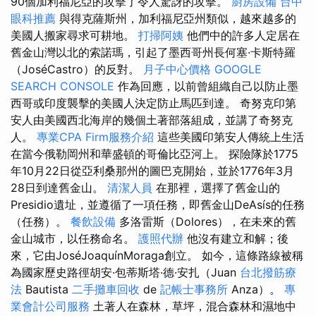
90個加利福尼亞的攻擊了令人驚訝的攻擊。
廚房設備
台中
眼科推薦
與得克薩斯州，加利福尼亞州類似，越來越多的
美國人搬家尋求可耕地。
打掃阿姨
他們中的許多人定居在
舊金山灣以北的索諾瑪，引起了墨西哥州長何塞·卡斯特羅
（JoséCastro）的反對。
月子中心價格
GOOGLE
SEARCH CONSOLE
作為回應，以前曾組織自己以防止墨
西哥或印度襲擊的美國人決定防止馬匹到達。 奇努克印第
安人由美國西北海岸的幾個土著部落組成，並講了奇努克
人。
專業CPA Firm服務介紹
這些美國印第安人傳統上生活
在當今俄勒岡州和華盛頓的哥倫比亞河上。 探險隊於1775
年10月22日從亞利桑那州的圖巴克開始，並於1776年3月
28日到達舊金山。
清潔人員
在那裡，選擇了舊金山的
Presidio遺址，並遵循了一項任務，即舊金山DeAsís的任務
（任務）。
餐飲設備
多洛雷斯（Dolores），在未來的舊
金山城市，以任務命名。
護照代辦
他沒有建立和解；後
來，它由JoséJoaquínMoraga創立。 如今，這條路線被稱
為國家歷史路徑胡安·包蒂斯塔·德·安扎（Juan
台北撥筋療
法
Bautista
二手攤車回收
de
記帳士事務所
Anza）。
專
業會計公司服務
土著人在森林，草坪，混合森林和濕地中