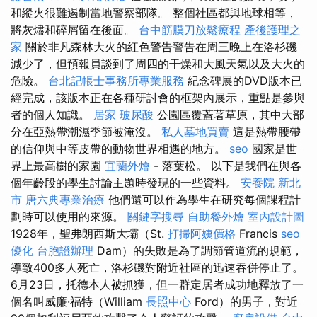
和縱火很難遏制當地警察部隊。 整個社區都與地球相等，
將灰燼和碎屑留在後面。
台中筋膜刀放鬆療程
產後護理之
家
關於非凡森林大火的紅色警告警告在周三晚上在洛杉磯
減少了，但預報員談到了周四的干燥和大風天氣以及大火的
危險。
台北記帳士事務所專業服務
紀念碑展的DVD版本已
經完成，該版本正在各種研討會的框架內展示，重點是參與
者的個人知識。
居家
玻尿酸
公園區覆蓋著草原，其中大部
分在亞熱帶潮濕季節被淹沒。
私人墓地買賣
這是熱帶腰帶
的信仰與中等皮帶的動物世界相遇的地方。
seo
國家是世
界上最高樹的家園
宜蘭外燴
- 落葉松。 以下是我們在與各
個年齡段的學生討論主題時發現的一些資料。
安養院 新北
市
唐六典專業治療
他們還可以作為學生在研究每個課程計
劃時可以使用的來源。
關鍵字搜尋
自助餐外燴
室內設計圖
1928年，聖弗朗西斯大壩（St.
打掃阿姨價格
Francis
seo
優化
台胞證辦理
Dam）的失敗是為了調節管道流的規範，
導致400多人死亡，洛杉磯對附近社區的迅速吞併停止了。
6月23日，托德本人被抓獲，但一群定居者成功地釋放了一
個名叫威廉·福特（William
長照中心
Ford）的男子，對近