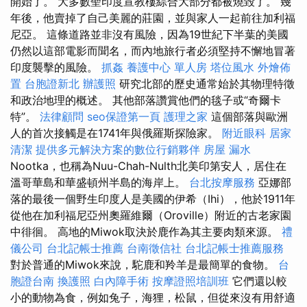
開始了。 大多數聖印度宣教樓綜合大部分都被燒毀了。 幾
年後，他賣掉了自己美麗的莊園，並與家人一起前往加利福
尼亞。 這條道路並非沒有風險，因為19世紀下半葉的美國
仍然以這部電影而聞名，而內地旅行者必須堅持不懈地冒著
印度襲擊的風險。
抓姦
養護中心 單人房
塔位風水
外燴佈
置
台胞證新北
辦護照
研究北部的歷史通常始於其物理特徵
和政治地理的概述。 其他部落讚賞他們的毯子或“奇爾卡
特”。
法律顧問
seo保證第一頁
護理之家
這個部落與歐洲
人的首次接觸是在1741年與俄羅斯探險家。
附近眼科
居家
清潔
提供多元解決方案的數位行銷夥伴
房屋 漏水
Nootka，也稱為Nuu-Chah-Nulth北美印第安人，居住在
溫哥華島和華盛頓州半島的海岸上。
台北按摩服務
亞娜部
落的最後一個野生印度人是美國的伊希（Ihi），他於1911年
從他在加利福尼亞州奧羅維爾（Oroville）附近的古老家園
中徘徊。 高地的Miwok取決於鹿作為其主要肉類來源。
禮
儀公司
台北記帳士推薦
台南徵信社
台北記帳士推薦服務
對於普通的Miwok來說，駝鹿和羚羊是最簡單的食物。
台
胞證台南
換護照
白內障手術
按摩證照培訓班
它們還以較
小的動物為食，例如兔子，海狸，松鼠，但從來沒有用舒適