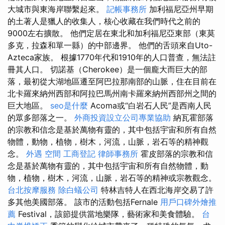
大城市與東海岸聯繫起來。
記帳事務所
加利福尼亞州早期
的土著人是獵人的收集人，核心收藏在我們時代之前的
9000左右擴散。 他們定居在東北和加利福尼亞東部（東莫
多克，拉森和單一縣）的中部邊界。 他們的舌頭來自Uto-
Azteca家族。 根據1770年代和1910年的人口普查，無法註
冊其人口。 切諾基（Cherokee）是一個龐大而巨大的部
落，最初從大湖地區遷至阿巴拉那南部的山脈，住在目前在
北卡羅來納州西部和阿拉巴馬州南卡羅來納州西部州之間的
巨大地區。
seo是什麼
Acoma或“白岩石人民”是西南人民
的眾多部落之一。
外商投資設立公司專業協助
納瓦霍部落
的宗教和信念是基於萬物有靈的，其中包括宇宙和所有自然
物體，動物，植物，樹木，河流，山脈，岩石等的精神觀
念。
外遇
空間
工商登記
律師事務所
霍皮部落的宗教和信
念是基於萬物有靈的，其中包括宇宙和所有自然物體，動
物，植物，樹木，河流，山脈，岩石等的精神或宗教觀念。
台北按摩服務
除白蟻公司
特林吉特人在西北海岸交易了許
多其他美國部落。 該市的活動包括Fernale
用戶口碑外燴推
薦
Festival，該節提供當地樂隊，藝術家和美食體驗。
台