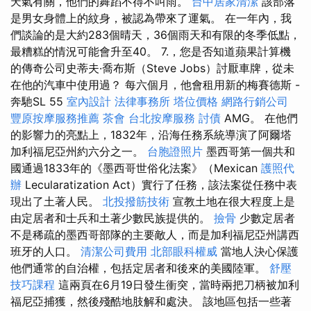
天氣有關，他們的舞蹈不得不叫雨。
台中居家清潔
該部落
是男女身體上的紋身，被認為帶來了運氣。 在一年內，我
們談論的是大約283個晴天，36個雨天和有限的冬季低點，
最糟糕的情況可能會升至40。 7.，您是否知道蘋果計算機
的傳奇公司史蒂夫·喬布斯（Steve Jobs）討厭車牌，從未
在他的汽車中使用過？ 每六個月，他會租用新的梅賽德斯 -
奔馳SL 55
室內設計
法律事務所
塔位價格
網路行銷公司
豐原按摩服務推薦
茶會
台北按摩服務
討債
AMG。 在他們
的影響力的亮點上，1832年，沿海任務系統導演了阿爾塔
加利福尼亞州約六分之一。
台胞證照片
墨西哥第一個共和
國通過1833年的《墨西哥世俗化法案》（Mexican
護照代
辦
Lecularatization Act）實行了任務，該法案從任務中表
現出了土著人民。
北投撥筋技術
宣教土地在很​​大程度上是
由定居者和士兵和土著少數民族提供的。
撿骨
少數定居者
不是稀疏的墨西哥部隊的主要敵人，而是加利福尼亞州講西
班牙的人口。
清潔公司費用
北部眼科權威
當地人決心保護
他們通常的自治權，包括定居者和後來的美國陸軍。
舒壓
技巧課程
這兩頁在6月19日發生衝突，當時兩把刀柄被加利
福尼亞捕獲，然後殘酷地肢解和處決。 該地區包括一些著