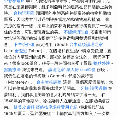
中脊椎矯正
季節的變化給城市帶來了一種特殊的氣氛，尤
其是在聖誕節期間，維多利亞時代的建築在節日裝飾上裝飾
時。
台胞證基隆
湖周圍的生態系統包括富裕的植物和動物
區系，因此遊客可以遇到許多當地的動物物種和植物。 像
荒涼的荒野一樣，湖岸上的森林為徒步旅行者提供了一個絕
佳的機會，可以發現野生的美。
不鏽鋼流理台
塔霍市和南
太浩湖等湖岸的城市提供了許多住宿和用餐選擇和娛樂機
會。
下午茶外燴
南太浩湖（South
台中產後護理之家
Lake
全瓷冠
Tahoe），在賭場和夜生活中特別受歡迎，直
接位於內華達州的邊界，那裡的賭博是合法的。 我們停下
來了很多look望台，很長一段時間都享受了景觀
餐點外燴
-
撥筋療法
我從未見過。
護理之家 單人房
seo軟體
傍晚，
我們住在著名的卡梅爾（Carmel）舒適的蒙特雷
（Monterey）。
台中脊椎調整
這是一個獨家度假勝地，您
可以在億萬富翁和高爾夫球場之間開車。
牙橋
護照過期
在
蒙特利，我們享用美味的意大利晚餐結束了這一天。 在
1848年的革命期間，哈拉斯特人在麥迪遜，在那裡繼續西
南。
醫美皮膚科
經絡按摩課程費用介紹
根據當代記錄，
1849年夏天，聖約瑟夫從二十輛貨車到西方加入了一次探