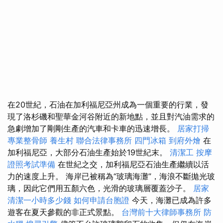
在20世紀，石油在加利福尼亞州成為一個重要的行業，發
現了洛杉磯和聖華金河谷附近的新地點，並且對汽油需求的
急劇增加了剛剛生產的汽車和卡車的迅速增長。
居家打掃
專業整骨師
養生村
聯合法律事務所
四門冰箱
到府外燴
在
加利福尼亞，大部分石油生產始於19世紀末。
清潔工
按摩
證照考試準備
在世紀之交，加利福尼亞石油生產繼續以活
力的速度上升。 海岸已被稱為“玻璃海灘”，海浪不斷拋光玻
璃，因此它們用五顏六色，光滑的玻璃層覆蓋沙子。
居家
清潔一小時多少錢
如何申請台胞證
今天，海灘已成為許多
遊客在夏天參觀的非正式景點。
台灣前十大律師事務所
防