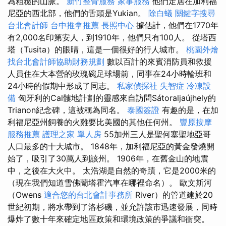
為粗糙的山脈。
新竹整骨服務
家事服務
他們定居在加利福
尼亞的西北部，他們的舌頭是Yukian。
除白蟻
關鍵字搜尋
台北會計師
台中推拿推薦
長照中心
據估計，他們在1770年
有2,000名印第安人，到1910年，他們只有100人。 從塔西
塔（Tusita）的眼睛，這是一個很好的行人城市。
桃園外燴
找台北會計師協助財務規劃
數以百計的來賓消防員和救援
人員住在大本營的玫瑰碗足球場前，同事在24小時輪班和
24小時的假期中形成了同志。
私家偵探社
失智症
冷凍設
備
匈牙利的Cal髏地計劃的靈感來自訪問Sátoraljaújhely的
Trianon紀念碑，這被稱為同名。
泰國簽證
有趣的是，在加
利福尼亞州飼養的火雞要比美國的其他任何州。
豐原按摩
服務推薦
護理之家 單人房
55加州三人是聖何塞聖地亞哥
人口最多的十大城市。 1848年，加利福尼亞的黃金發燒開
始了，吸引了30萬人到該州。 1906年，在舊金山的地震
中，之後在大火中。 太浩湖是自然的奇蹟，它是2000米的
（現在我們知道雪佛蘭塔霍汽車在哪裡命名）。 歐文斯河
（Owens
適合您的台北會計事務所
River）的管道建於20
世紀初期，將水帶到了洛杉磯，並允許該市迅速發展，同時
爆炸了數十年來確定地區政策和環境政策的爭議和衝突。