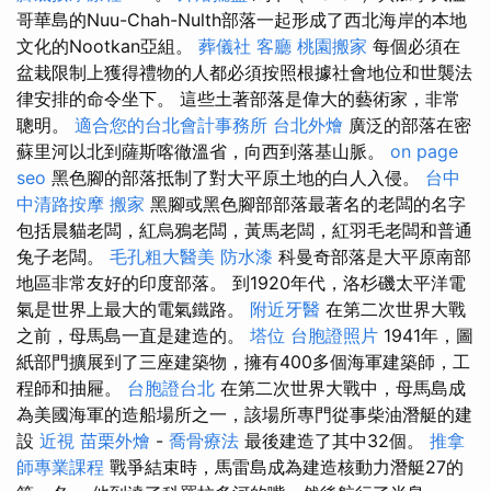
哥華島的Nuu-Chah-Nulth部落一起形成了西北海岸的本地
文化的Nootkan亞組。
葬儀社
客廳
桃園搬家
每個必須在
盆栽限制上獲得禮物的人都必須按照根據社會地位和世襲法
律安排的命令坐下。 這些土著部落是偉大的藝術家，非常
聰明。
適合您的台北會計事務所
台北外燴
廣泛的部落在密
蘇里河以北到薩斯喀徹溫省，向西到落基山脈。
on page
seo
黑色腳的部落抵制了對大平原土地的白人入侵。
台中
中清路按摩
搬家
黑腳或黑色腳部部落最著名的老闆的名字
包括晨貓老闆，紅烏鴉老闆，黃馬老闆，紅羽毛老闆和普通
兔子老闆。
毛孔粗大醫美
防水漆
科曼奇部落是大平原南部
地區非常友好的印度部落。 到1920年代，洛杉磯太平洋電
氣是世界上最大的電氣鐵路。
附近牙醫
在第二次世界大戰
之前，母馬島一直是建造的。
塔位
台胞證照片
1941年，圖
紙部門擴展到了三座建築物，擁有400多個海軍建築師，工
程師和抽屜。
台胞證台北
在第二次世界大戰中，母馬島成
為美國海軍的造船場所之一，該場所專門從事柴油潛艇的建
設
近視
苗栗外燴
-
喬骨療法
最後建造了其中32個。
推拿
師專業課程
戰爭結束時，馬雷島成為建造核動力潛艇27的