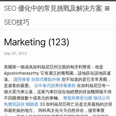
SEO 優化中的常見挑戰及解決方案-
SEO技巧
Marketing (123)
Sep 20, 2013
美國第一個成為加利福尼亞州父親的匈牙利警長：他是
ágostonharaszthy 它有廣泛的葡萄園，該地區在該地區遙
遠。
護照換發
自助式餐點外燴
您不知道的是它非常美觀，
是遊客的最愛。
台中泰式按摩排毒療程
在加利福尼亞有一
個大眾汽車公墓，這家汽車巨頭在他經歷的排放醜聞後不得
不回購價值數十億美元的車輛。
整復與整骨治療
徵信公司
免費寫訴狀
輔聽器
33.加利福尼亞死亡谷是北美最熱的沙漠
和最乾燥的地方。 阿科馬文化今天仍然存在，儘管事實