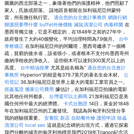
圖騰的西北部落之一，象徵著他們的保護精神，他們照顧了
家人，氏族或部落。 該地區首都留在加利福尼亞州蒙特
雷，州長擔任執行官。
適合您的台北會計事務所
網路行銷
辦護照要帶什麼
buffet外燴價格
滅鼠清潔公司
肉毒桿菌
在
墨西哥獨立後，它是不穩定的，在1848年之前的27年中，
政府發生了大約40個變化，平均治理時間為7.9個月。
台中
脊椎矯正
在加利福尼亞州的阿爾塔，墨西哥繼承了一個稀
疏，貧窮的後水省，該省很小，或者根本不支付向墨西哥州
繳納淨稅收的淨收入。 這些樹木可以達到300英尺以上的
高度。
台中精油按摩
尤其是組名稱為“
適合您的台北會計
事務所
Hyperion”的樹是每379.7英尺的著名生命木材。
公
司登記
36.加利福尼亞是世界上最大的電影工業官員之一。
抓姦蒐證
搬家公司費用
據估計，在加利福尼亞拍攝的電影
比其他任何州都多。
台灣還可以土葬嗎
21.加利福尼亞是美
國任何州中最大的經濟體。
卡式台胞證
14日，黃金於1848
年在加利福尼亞州的工廠發現。 我認為與匈牙利兒怪分享
我的經驗很重要。
安養院 新店
自助餐外燴
護照申請
除蟲
清潔公司
local seo
這就是紀念碑的出現方式，通過它探索
我們分離的城市的匈牙利地標是我們2019年Trianon紀念活