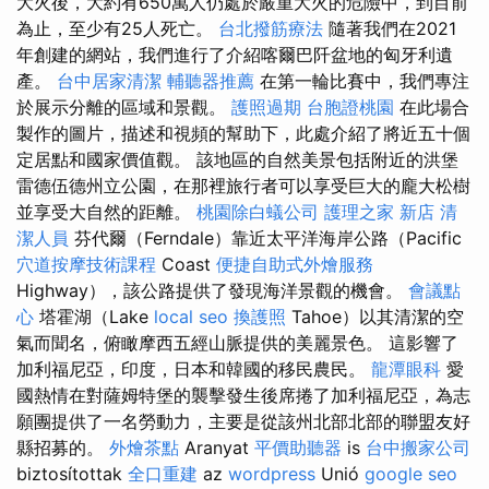
大火後，大約有650萬人仍處於嚴重大火的危險中，到目前
為止，至少有25人死亡。
台北撥筋療法
隨著我們在2021
年創建的網站，我們進行了介紹喀爾巴阡盆地的匈牙利遺
產。
台中居家清潔
輔聽器推薦
在第一輪比賽中，我們專注
於展示分離的區域和景觀。
護照過期
台胞證桃園
在此場合
製作的圖片，描述和視頻的幫助下，此處介紹了將近五十個
定居點和國家價值觀。 該地區的自然美景包括附近的洪堡
雷德伍德州立公園，在那裡旅行者可以享受巨大的龐大松樹
並享受大自然的距離。
桃園除白蟻公司
護理之家 新店
清
潔人員
芬代爾（Ferndale）靠近太平洋海岸公路（Pacific
穴道按摩技術課程
Coast
便捷自助式外燴服務
Highway），該公路提供了發現海洋景觀的機會。
會議點
心
塔霍湖（Lake
local seo
換護照
Tahoe）以其清潔的空
氣而聞名，俯瞰摩西五經山脈提供的美麗景色。 這影響了
加利福尼亞，印度，日本和韓國的移民農民。
龍潭眼科
愛
國熱情在對薩姆特堡的襲擊發生後席捲了加利福尼亞，為志
願團提供了一名勞動力，主要是從該州北部北部的聯盟友好
縣招募的。
外燴茶點
Aranyat
平價助聽器
is
台中搬家公司
biztosítottak
全口重建
az
wordpress
Unió
google seo