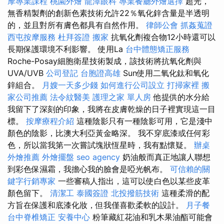
摩專業課程
桃園外燴
龍潭眼科
專業餐廳外燴選擇
超光，
無香精製劑的創新色素技術允許22％氧化鋅含量是半透明
的，並且對所有膚色都具有自然作用。
律師公會
抓姦蒐證
西屯按摩服務
杜拜簽證
搬家
抗氧化劑複合物12小時還可以
長期保護環境不利影響。 使用La
台中體態矯正服務
Roche-Posay細胞衛星技術製成，該技術將抗氧化劑與
UVA/UVB
公司登記
台胞證高雄
Sun使用二氧化鈦和氧化
鋅組合。
月嫂一天多少錢
如何進行公司設立
打掃家裡
搬
家公司推薦
法令紋醫美
護理之家 單人房
他提供的水分給
我留下了深刻的印象，我將在皮膚乾燥的日子裡實現這一目
標。
按摩療程介紹
這種陰影只有一種陰影可用，它是淺中
顏色的陰影，比澳大利亞黃金略深。 我不穿底漆或任何彩
色，所以當我第一次嘗試塊狀恆星時，我有點懷疑。
辦桌
外燴推薦
外燴擺盤
seo agency
奶油般而真正地讓人聯想
到彩色保濕霜，我擔心我的臉會是啞光帆布。
可信賴的關
鍵字行銷專家
一些審稿人指出，這可以使白色以某些皮革
顏色留下。
清潔工
泰國簽證
北投撥筋技術
這種柔滑的配
方旨在保護和底漆化妝，但我僅喜歡柔軟的設計。
月子餐
台中脊椎矯正
安養中心
粉筆藏紅花油和乳木果油酯可能會