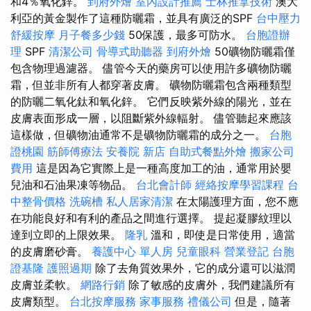
和4％氧化鋅。
到府外燴
室內設計推薦
士林推拿技術
澳大
利亞的黃金製作了這種防曬霜，並具有廣泛的SPF
台中壓力
舒緩按摩
月子餐多少錢
50保護，最多可防水。
台胞證辦
理
SPF
清潔公司
骨導式助聽器
到府外燴
50礦物防曬霜僅
包含物理過濾器。 儘管今天的藥房可以使用許多礦物防曬
霜，但並非所有人都穿著皮膚。 礦物防曬霜包含兩種類型
的防曬二氧化鈦和氧化鋅。 它們反映紫外線的陽光，並在
皮膚表面形成一層，以阻斷紫外線輻射。 儘管聽起來應該
這樣做，但礦物油通常不是礦物防曬霜的成分之一。
台胞
證桃園
筋師傅療法
安養院 新店
自助式餐點外燴
搬家公司
費用
這是因為它實際上是一種高度加工的油，通常用於嬰
兒油和石油果凍等物品。
台北會計師
經絡按摩學習課程
台
中整骨價格
洗碗槽
私人居家清潔
在太陽護理方面，您不應
在功能良好和有利的產品之間進行選擇。 提起凝膠紋理以
達到立即的上限效果。
隆乳
溫和，即使是日常使用，適當
的皮膚磨砂膏。
養護中心 單人房
兒童眼科
營業登記
台胞
證基隆
護照過期
除了去角質效果外，它的成分還可以滋潤
皮膚並柔軟。
網路行銷
除了敏感的皮膚外，我們建議所有
皮膚類型。
台北按摩服務
家事服務
禮儀公司
但是，隨著