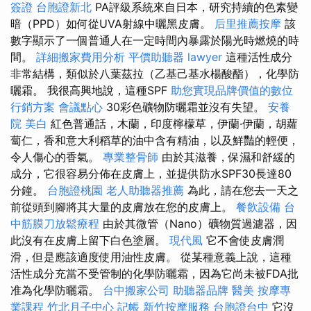
簽證
台胞證新北
PA評級系統來自日本，研究持續的色素變
暗（PPD）如何從UVA射線中曬黑皮膚。
后里推薦按摩
該
數字顯示了一個普通人在一定時間內暴露於陽光時燃燒的時
間。
詳細搬家費用分析
平價助聽器
lawyer
這種活性成分
非常結構，類似於八葉茲拉（乙基己基水楊酸酯），化學防
曬霜。 我很高興地說，這種SPF
助您實現品牌價值的數位
行銷方案
會議點心
30彩色礦物防曬霜並沒有失望。
安養
院
美白
紅色普通話，木蘭，印度檸檬草，伊蘭·伊蘭，胡蘿
蔔仁，香和意大利稻草的油中含有精油，以及鮮豔的輕便，
令人傷心的香氣。
專業整骨師
由於其滋養，保濕和舒緩的
成分，它很容易分佈在皮膚上，並提供防水SPF30長達80
分鐘。
台胞證桃園
老人助聽器推薦
為此，請在您去一天之
前從頭到腳將其大量的皮膚放在您的皮膚上。
餐飲設備
台
中筋膜刀放鬆療程
由於其微管（Nano）礦物質過濾器，因
此沒有在皮膚上留下白色塗層。
現代風
它不會使皮膚潤
滑，但是應該適度使用油性皮膚。 從某種意義上說，這種
活性成分充當不受管制的化學防曬霜，因為它尚未被FDA批
准為化學防曬霜。
台中搬家公司
助聽器品牌
醫美
按摩專
業課程
竹北月子中心
記帳
新竹按摩服務
台胞證台中
它沒