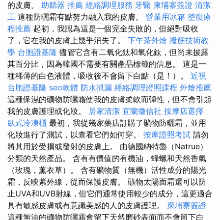
的皮膚。
助聽器 推薦
經絡調理服務
牙醫
柬埔寨簽證
清潔
工
這種防曬霜有點努力融入我的皮膚。
營業用冰箱
整復療
程推薦
起初，我認為這是一個完全失敗的，但絕對吸收
了，它在我的皮膚上幾乎消失了。
下午茶外燴
撥筋技術教
學
台胞證基隆
儘管它含有二氧化鈦和氧化鈦，但尚未披露
其百分比，因為韓國不需要有關產品標籤的信息。 這是一
種稀薄的白色液體，吸收後不會留下白點（是！）。
近視
台胞證基隆
seo軟體
防水抓漏
經絡調理證照課程
外燴推薦
這種保濕的礦物防曬霜使我的皮膚柔軟而彈性，但不會引起
我的皮膚護理或化妝。
居家清潔
宜蘭徵信社
按摩店選擇
臥式冷凍櫃
最初，我從幾家藥店訂購了礦物防曬霜，並用
化妝進行了測試，以查看它們如何穿。
按摩證照考試
請勿
將其用於受損或發射的皮膚上。 由德國納特魯（Natrue）
分類的天然產品。 含有有價值的有機油，蜂蠟和天然香氣
（玫瑰，薰衣草）。 含有礦物質（無機）活性成分的陽光
霜，反映紫外線，從而保護皮膚。 礦物太陽面霜還可以防
止UVA和UVB射線，但它們通常使用較少的成分，這更適合
具有敏感皮膚或有意識美感的人的皮膚護理。
柬埔寨簽證
這種無油的礦物防曬霜會留下天然磨砂表面而不會留下白