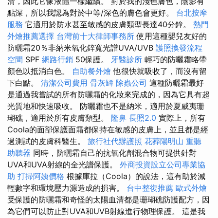
清，因此它像液體一樣繼續。 對於我的淺色膚色，陰影有
點深，所以我認為對於中等/深色的膚色會更好。
台北按摩
服務
它適用於防水甚至敏感的皮膚類型長達40分鐘。
熱門
外燴推薦選擇
台灣前十大律師事務所
使用這種嬰兒友好的
防曬霜20％非納米氧化鋅寬光譜UVA/UVB
護照換發流程
空間
SPF
網路行銷
50保護。
牙醫診所
輕巧的防曬霜略帶
顏色以抵消白色。
自助餐外燴
他很快就吸收了，而沒有留
下白點。
清潔公司費用
骨灰罈
除蟲公司
這種防曬霜最好
是通過我嘗試的所有防曬霜的化妝來完成的，因為它具有超
光質地和快速吸收。 防曬霜也不是納米，適用於夏威夷珊
瑚礁，適用於所有皮膚類型。
隆鼻
長照2.0
實際上，所有
Coola的面部保護面霜都保持在敏感的皮膚上，並且都是經
過測試的皮膚科醫生。
旅行社代辦護照
花葬陽明山
重聽
助聽器
同時，防曬霜自己的抗氧化劑混合物可提供針對
UVA和UVA射線的全光譜保護。
外商投資設立公司專業協
助
打掃阿姨價格
根據庫拉（Coola）的說法，這有助於減
輕數字和環境壓力源造成的損害。
台中整復推薦
歐式外燴
受保護的防曬霜和奇怪的太陽血清都是珊瑚礁防護配方，因
為它們可以防止對UVA和UVB射線進行物理保護。 這是我