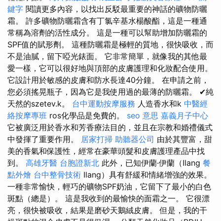
鍵字
閱讀更多內容，以找出反駁最重要的神話的礦物防曬
霜。 許多礦物防曬霜含有丁氯辛基水楊酸酯，這是一種通
常稱為溶劑的活性成分。 這是一種可以幫助增加防曬霜的
SPF值的賦形劑。 這種防曬霜是極輕的質地，很快吸收，而
不是油膩，留下啞光錶面。 它非常簡單，就像我的其他最
愛一樣，它可以很好地與頂部的皮膚護理和化妝配合使用。
它設計用於敏感的皮膚和防水長達40分鐘。 在申請之前，
您必須搖晃瓶子，因為它是我使用過的最薄的防曬霜。 ✔純
天然的szetev.k。
台中運動按摩服務
人造香水和k
中醫經
絡按摩專班
ros化學品是免費的。
seo 意思
嘉義月子中心
它被廣泛用於香水和芳香療法目的，並且在宗教和婚禮儀式
中發揮了重要作用。
居家打掃
助聽器公司
由於其豐富，甜
美的香氣和保護性，經常在豪華頭髮和皮膚護理產品中找
到。
高雄牙醫
台胞證新北
此外，已知伊蘭·伊蘭（Ilang
餐
點外燴
台中整骨技術
Ilang）具有舒緩和情緒增強的效果。
一種非常愉快，輕巧的礦物SPF奶油，它留下了最小的白色
斑點（總是）。 這是我收到的最愉快的面霜之一。 它很漂
亮，很快被吸收，結果是磨砂天鵝絨皮膚。 但是，我的干