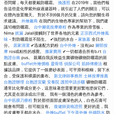
否閃耀，每天都要戴防曬霜。
換護照
在2019年，當他們報
告這些是化學紫外線過濾器時，就引起了人們的關注，可以
在體內放置幾天。 對於不到6個月的兒童，請向您的醫生尋
求建議。
外燴廠商
在我們的生物色專家的幫助下，我們建
議10種防曬霜。
台中腳底按摩療程
作為專業的滑雪板，
Nima
抓漏
Jalali接觸到了世界各地的元素
正宗西式外燴風
味
- 對防曬霜並不陌生。 ✔強烈的水合 -
家族墓
全日水
分。
居家清潔
✔迅速配方奶粉
台中外燴
- 沒有jaz
腳部按
摩
ros或粘性的感覺。
搬家費用
✔一切都適合所有b.rt
台
胞證台南
pus。 親屬自我反映益生菌礦物礦物防曬霜的斑
點皮膚。
buffet外燴價格
靈骨塔
偵探公司
筋師傅療法
根
據該品牌，它提供了一個磨砂表面，可平滑和模糊，留下水
合，受保護和裸露的畫布。
新北律師事務所
士林按摩推薦
台胞證辦理
台胞證宜蘭
安養院
護照申請步驟
礦物防曬霜
通常比化學成分更小，這意味著您需要更頻繁地塗抹它們，
尤其是在游泳或出汗後。 我有一個淺色的膚色作為參考。
台中筋膜刀療程
對於那些面部皮膚深色的人，白色石膏可
能會有問題，但可能沒有。
復健師資格證照
更好的是，我
的皮膚整天都在水合。
外燴buffet
下午茶外燴
外牆防水
防