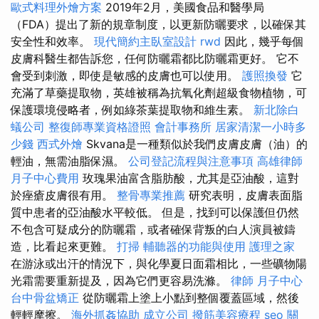
歐式料理外燴方案
2019年2月，美國食品和醫學局
（FDA）提出了新的規章制度，以更新防曬要求，以確保其
安全性和效率。
現代簡約主臥室設計
rwd
因此，幾乎每個
皮膚科醫生都告訴您，任何防曬霜都比防曬霜更好。 它不
會受到刺激，即使是敏感的皮膚也可以使用。
護照換發
它
充滿了草藥提取物，英雄被稱為抗氧化劑超級食物植物，可
保護環境侵略者，例如綠茶葉提取物和維生素。
新北除白
蟻公司
整復師專業資格證照
會計事務所
居家清潔一小時多
少錢
西式外燴
Skvana是一種類似於我們皮膚皮膚（油）的
輕油，無需油脂保濕。
公司登記流程與注意事項
高雄律師
月子中心費用
玫瑰果油富含脂肪酸，尤其是亞油酸，這對
於痤瘡皮膚很有用。
整骨專業推薦
研究表明，皮膚表面脂
質中患者的亞油酸水平較低。 但是，找到可以保護但仍然
不包含可疑成分的防曬霜，或者確保背叛的白人演員被鑄
造，比看起來更難。
打掃
輔聽器的功能與使用
護理之家
在游泳或出汗的情況下，與化學夏日面霜相比，一些礦物陽
光霜需要重新提及，因為它們更容易洗滌。
律師
月子中心
台中骨盆矯正
從防曬霜上塗上小點到整個覆蓋區域，然後
輕輕摩擦。
海外抓姦協助
成立公司
撥筋美容療程
seo 關