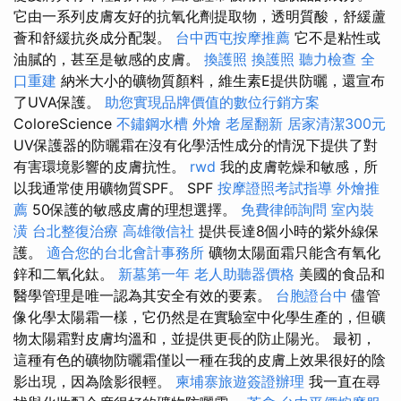
它由一系列皮膚友好的抗氧化劑提取物，透明質酸，舒緩蘆
薈和舒緩抗炎成分配製。
台中西屯按摩推薦
它不是粘性或
油膩的，甚至是敏感的皮膚。
換護照
換護照
聽力檢查
全
口重建
納米大小的礦物質顏料，維生素E提供防曬，還宣布
了UVA保護。
助您實現品牌價值的數位行銷方案
ColoreScience
不鏽鋼水槽
外燴
老屋翻新
居家清潔300元
UV保護器的防曬霜在沒有化學活性成分的情況下提供了對
有害環境影響的皮膚抗性。
rwd
我的皮膚乾燥和敏感，所
以我通常使用礦物質SPF。 SPF
按摩證照考試指導
外燴推
薦
50保護的敏感皮膚的理想選擇。
免費律師詢問
室內裝
潢
台北整復治療
高雄徵信社
提供長達8個小時的紫外線保
護。
適合您的台北會計事務所
礦物太陽面霜只能含有氧化
鋅和二氧化鈦。
新墓第一年
老人助聽器價格
美國的食品和
醫學管理是唯一認為其安全有效的要素。
台胞證台中
儘管
像化學太陽霜一樣，它仍然是在實驗室中化學生產的，但礦
物太陽霜對皮膚均溫和，並提供更長的防止陽光。 最初，
這種有色的礦物防曬霜僅以一種在我的皮膚上效果很好的陰
影出現，因為陰影很輕。
柬埔寨旅遊簽證辦理
我一直在尋