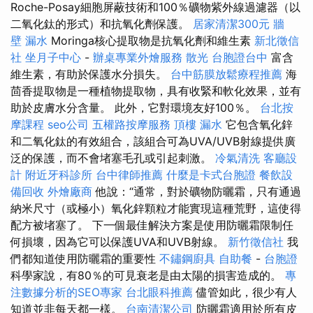
Roche-Posay細胞屏蔽技術和100％礦物紫外線過濾器（以
二氧化鈦的形式）和抗氧化劑保護。
居家清潔300元
牆
壁 漏水
Moringa核心提取物是抗氧化劑和維生素
新北徵信
社
坐月子中心
-
辦桌專業外燴服務
散光
台胞證台中
富含
維生素，有助於保護水分損失。
台中筋膜放鬆療程推薦
海
茴香提取物是一種植物提取物，具有收緊和軟化效果，並有
助於皮膚水分含量。 此外，它對環境友好100％。
台北按
摩課程
seo公司
五權路按摩服務
頂樓 漏水
它包含氧化鋅
和二氧化鈦的有效組合，該組合可為UVA/UVB射線提供廣
泛的保護，而不會堵塞毛孔或引起刺激。
冷氣清洗
客廳設
計
附近牙科診所
台中律師推薦
什麼是卡式台胞證
餐飲設
備回收
外燴廠商
他說：“通常，對於礦物防曬霜，只有通過
納米尺寸（或極小）氧化鋅顆粒才能實現這種荒野，這使得
配方被堵塞了。 下一個最佳解決方案是使用防曬霜限制任
何損壞，因為它可以保護UVA和UVB射線。
新竹徵信社
我
們都知道使用防曬霜的重要性
不鏽鋼廚具
自助餐
-
台胞證
科學家說，有80％的可見衰老是由太陽的損害造成的。
專
注數據分析的SEO專家
台北眼科推薦
儘管如此，很少有人
知道並非每天都一樣。
台南清潔公司
防曬霜適用於所有皮