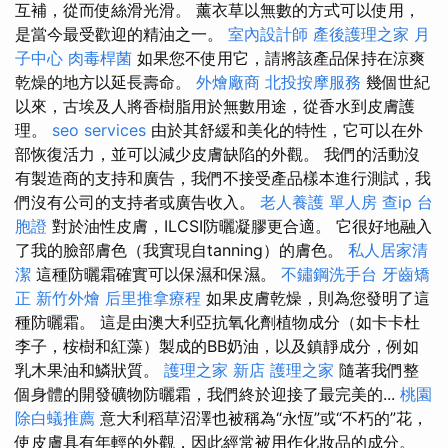
互補，從而使絲滑光滑。 薰衣草以無數的方式可以使用，
是當今最受歡迎的精油之一。
室內設計師
產後護理之家 月
子中心
肉毒桿菌
如果您不使用它，請將該產品保持在涼爽
乾燥的地方以延長壽命。
外燴廠商
北投按摩服務
幾個世紀
以來，古埃及人將香樹脂用於無數用途，從香水到皮膚護
理。
seo services
由於其舒緩和美化的特性，它可以在外
部恢復活力，並可以減少皮膚缺陷的外觀。 我們的活動沒
有製造商的支持和廣告，我們不接受產品樣本進行測試，我
們沒有公司的支持者或廣告收入。
老人養護 單人房
查ip
台
胞證
對於油性皮膚，ILCSI防曬凝膠更合適。 它很好地融入
了我的臉部膚色（我實現自tanning）的膚色。
私人居家清
潔
這種防曬霜確實可以保濕和保濕。
不鏽鋼洗手台
牙齒矯
正
新竹外燴
后里推拿療程
如果皮膚乾燥，則為您發明了這
種防曬霜。 這是由澳大利亞抗氧化劑植物成分（如卡卡杜
李子，桉樹和紅藻）製成的BB奶油，以及鎮靜成分，例如
乳木果油和鱗狀質。
護理之家 新店
護理之家
隨著我們整
個身體的開發礦物防曬霜，我們終於迎接了最完美的...
桃園
除白蟻推薦
意大利稻草沼澤也被稱為“永恆”或“不朽的”花，
使皮膚具有年輕的外觀，因此經常被用作化妝品的成分。