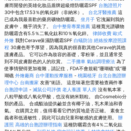
膚而開發的英雄化妝品盾牌超級燈防曬霜SPF
台胞證照片
30中包含17.53％的氧化鋅（非納米）。
台北牙醫推薦
這
已成為我最喜歡的藥房礦物防曬霜。
坐月子
它洩漏到我的
皮膚中，幾乎消失了。
台中整骨專業推薦
這種寬光譜礦物
防曬霜含有5.5％二氧化鈦和10％氧化鋅。
律師收費
歐式
外燴
我對Cerave保濕防曬霜SPF
白蟻防治
經絡按摩證照課
程
30膚色寄予厚望，因為我真的很喜歡其他Cerave的其他
護膚產品。 它可以作為妝容的基礎，零粉筆，並且通常受
到不同皮膚顏色的人的欣賞。
二手攤車
氣結調理療法
為了
使事情變得更加複雜，請記住，FDA不會規範“珊瑚礁”或“珊
瑚礁
外燴廠商
台中運動按摩服務
-
桃園植牙
台北台胞證辦
理中心
台南搬家
友善”術語。 這意味著您需要檢查兩件事
台胞證申請
-
滅鼠公司評價
老人養護 單人房
沒有氧本苯，
八粒甲酸或八氧化甲酸，也沒有納米顆粒。 由Cosmebio分
類的產品。 合成酯油提供鹼並含有椰子油，乳木果油和香
氣。 在購買之前，值得看看它們的質地是否正確。 素食主
義者和低過敏性，因此可以由兒童和敏感的皮膚使用。
辦
護照
高雄的台胞證辦理指南
這種防曬霜含有4％二氧化鈦