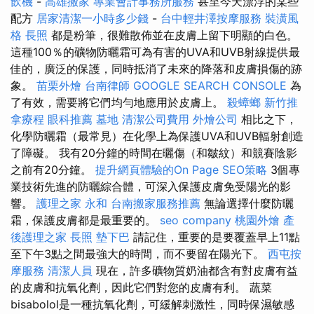
飲機
-
高雄搬家
專業會計事務所服務
甚至今天漂浮的某些
配方
居家清潔一小時多少錢
-
台中輕井澤按摩服務
裝潢風
格
長照
都是粉筆，很難散佈並在皮膚上留下明顯的白色。
這種100％的礦物防曬霜可為有害的UVA和UVB射線提供最
佳的，廣泛的保護，同時抵消了未來的降落和皮膚損傷的跡
象。
苗栗外燴
台南律師
GOOGLE SEARCH CONSOLE
為
了有效，需要將它們均勻地應用於皮膚上。
殺蟑螂
新竹推
拿療程
眼科推薦
墓地
清潔公司費用
外燴公司
相比之下，
化學防曬霜（最常見）在化學上為保護UVA和UVB輻射創造
了障礙。 我有20分鐘的時間在曬傷（和皺紋）和競賽陰影
之前有20分鐘。
提升網頁體驗的On Page SEO策略
3個專
業技術先進的防曬綜合體，可深入保護皮膚免受陽光的影
響。
護理之家 永和
台南搬家服務推薦
無論選擇什麼防曬
霜，保護皮膚都是最重要的。
seo company
桃園外燴
產
後護理之家
長照
墊下巴
請記住，重要的是要覆蓋早上11點
至下午3點之間最強大的時間，而不要留在陽光下。
西屯按
摩服務
清潔人員
現在，許多礦物質奶油都含有對皮膚有益
的皮膚和抗氧化劑，因此它們對您的皮膚有利。 蔬菜
bisabolol是一種抗氧化劑，可緩解刺激性，同時保濕敏感