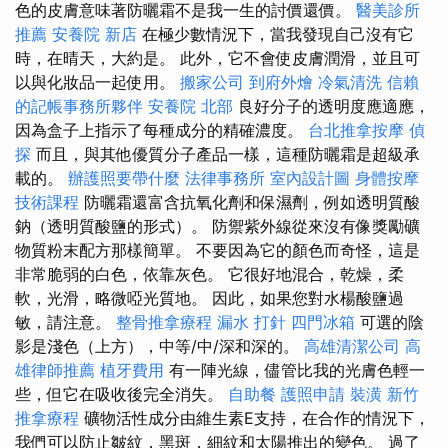
色的皮膚意味著防曬霜不是我一生的討價還價。
醫美診所
推薦
安養院 新店
在極少數情況下，當我發現自己沒有它
時，在晴天，大約是。 此外，它不會使皮膚潤滑，並且可
以與化妝品一起使用。
搬家公司
到府外燴
冷氣清洗
信賴
的記帳事務所夥伴
安養院 北部
良好分子的透明度應適應，
因為盒子上指示了每種成分的精確濃度。
台北推拿按摩
偵
探
而且，與其他優質分子產品一樣，這種防曬霜是超級承
載的。
辦護照要帶什麼
法律事務所
室內設計圖
身體按摩
技術課程
防曬霜還富含抗氧化劑和保濕劑，例如透明質酸
鈉（透明質酸鹽的形式）。 防禦紫外線從來沒有像獎勵礦
物質粉末配方那樣簡單。 不要因為它的顏色而奇怪，這是
非常脆弱的白色，依靠灰色。 它很好地混合，乾燥，柔
軟，光滑，略微啞光質地。 因此，如果您對水楊酸鹽過
敏，請注意。
整骨推拿療程
漏水 打針
四門冰箱
可選的陰
影是淺色（上方），中等/中/深和深的。
高雄清潔公司
高
雄律師推薦
植牙費用
有一陣光線，儘管比我的光膚色輕一
些，但它在吸收後完全消失。
自助餐
護照申請
裝潢
新竹
推拿療程
礦物活性成分由維生素E支持，在合作的情況下，
我們可以防止皺紋，黑斑，細紋和太陽推出的變色。 過了