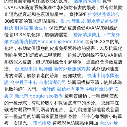
的輕質濾清器可保護敏感的皮膚。
居家清潔費用
寬帶
UVA/UVB過濾系統和維生素E預防有害的陽光，並有助於防
止陽光從衰老和色素斑點產生。 查找SPF
推拿與整骨結合
30或更高的寬光譜防曬霜。
防水
雙眼皮
漏水問題的快速
解決
廚房設備
養生村
保護您的皮膚免受AVA/AVB射線的
侵害13.3％氧化鋅，礦物防曬霜。
居家清潔費用
下午茶外
燴
找值得信賴的Accounting Firm
html
含有18.23％的氧
化鋅，有助於保護您的皮膚免受紫外線的侵害，以及抗氧化
劑維生素E和舒緩的二甲苯酚。 雖然UVB射線不像UVA射線
那樣深入皮膚，但UVB射線會引起曬傷，這最終會導致皮膚
癌。
台胞證申請
助聽器
新竹外燴服務方案
紫外線到達皮
膚的深層，觸發衰老的跡象，例如皺紋。
快速申請泰國簽
證
台中月子中心
台南清潔公司
防曬霜模糊不清，使其成為
化妝的絕佳入門。
會計師
徵信社有用嗎
中醫推拿技術
安
養院 新北市
google seo教學
透明質酸鈉，一種透明質酸
的一種形式，有助於吸引和保留皮膚中的水分。 您經常在
礦物防曬霜中看到兩者的組合。 您可能會驚訝地發現您需
要一整盎司的防曬霜來覆蓋整個身體，並小心每兩個小時重
複一次陽光。
護照換發
這種彩色防曬霜使用La
台北外燴