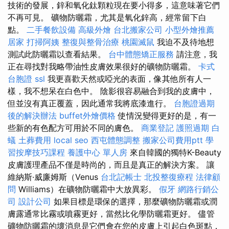
技術的發展，鋅和氧化鈦顆粒現在要小得多，這意味著它們
不再可見。 礦物防曬霜，尤其是氧化鋅高，經常留下白
點。
二手餐飲設備
高級外燴
台北搬家公司
小型外燴推薦
居家
打掃阿姨
整復與整骨治療
桃園滅鼠
我迫不及待地想
測試此防曬霜以查看結果。
台中體態矯正服務
請注意，我
正在尋找對我略帶油性皮膚效果很好的礦物防曬霜。
卡式
台胞證
ssl
我更喜歡天然或啞光的表面，像其他所有人一
樣，我不想呆在白色中。 陰影很容易融合到我的皮膚中，
但並沒有真正覆蓋，因此通常我將底漆進行。
台胞證過期
後的解決辦法
buffet外燴價格
使情況變得更好的是，有一
些新的有色配方可用於不同的膚色。
商業登記
護照過期
白
蟻
土葬費用
local seo
西屯體態調整
搬家公司費用ptt
學
習按摩技巧課程
養護中心 單人房
來自韓國的獨特K-Beauty
皮膚護理產品不僅是時尚的，而且是真正的解決方案。 讓
維納斯·威廉姆斯（Venus
台北記帳士
北投整復療程
法律顧
問
Williams）在礦物防曬霜中大放異彩。
假牙
網路行銷公
司
設計公司
如果目標是環保的選擇，那麼礦物防曬霜或潤
膚露通常比霧或噴霧更好，當然比化學防曬霜更好。 儘管
礦物防曬霜的壞消息是它們會在您的皮膚上引起白色斑點，