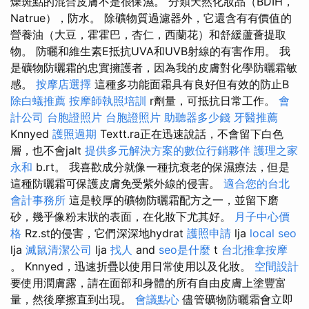
燥斑點的混合皮膚不是很保濕。 分類天然化妝品（BDIH，
Natrue），防水。 除礦物質過濾器外，它還含有有價值的
營養油（大豆，霍霍巴，杏仁，西蘭花）和舒緩蘆薈提取
物。 防曬和維生素E抵抗UVA和UVB射線的有害作用。 我
是礦物防曬霜的忠實擁護者，因為我的皮膚對化學防曬霜敏
感。
按摩店選擇
這種多功能面霜具有良好但有效的防止B
除白蟻推薦
按摩師執照培訓
r劑量，可抵抗日常工作。
會
計公司
台胞證照片
台胞證照片
助聽器多少錢
牙醫推薦
Knnyed
護照過期
Textt.ra正在迅速說話，不會留下白色
層，也不會jalt
提供多元解決方案的數位行銷夥伴
護理之家
永和
b.rt。 我喜歡成分就像一種抗衰老的保濕療法，但是
這種防曬霜可保護皮膚免受紫外線的侵害。
適合您的台北
會計事務所
這是較厚的礦物防曬霜配方之一，並留下磨
砂，幾乎像粉末狀的表面，在化妝下尤其好。
月子中心價
格
Rz.st的侵害，它們深深地hydrat
護照申請
lja
local seo
lja
滅鼠清潔公司
lja
找人
and
seo是什麼
t
台北推拿按摩
。 Knnyed，迅速折疊以使用日常使用以及化妝。
空間設計
要使用潤膚露，請在面部和身體的所有自由皮膚上塗豐富
量，然後摩擦直到出現。
會議點心
儘管礦物防曬霜會立即