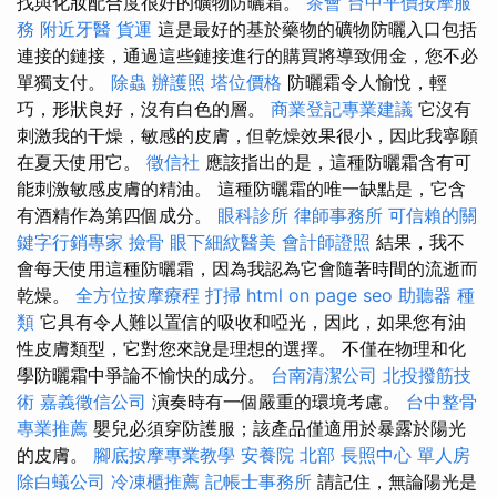
找與化妝配合度很好的礦物防曬霜。
茶會
台中平價按摩服
務
附近牙醫
貨運
這是最好的基於藥物的礦物防曬入口包括
連接的鏈接，通過這些鏈接進行的購買將導致佣金，您不必
單獨支付。
除蟲
辦護照
塔位價格
防曬霜令人愉悅，輕
巧，形狀良好，沒有白色的層。
商業登記專業建議
它沒有
刺激我的干燥，敏感的皮膚，但乾燥效果很小，因此我寧願
在夏天使用它。
徵信社
應該指出的是，這種防曬霜含有可
能刺激敏感皮膚的精油。 這種防曬霜的唯一缺點是，它含
有酒精作為第四個成分。
眼科診所
律師事務所
可信賴的關
鍵字行銷專家
撿骨
眼下細紋醫美
會計師證照
結果，我不
會每天使用這種防曬霜，因為我認為它會隨著時間的流逝而
乾燥。
全方位按摩療程
打掃
html
on page seo
助聽器 種
類
它具有令人難以置信的吸收和啞光，因此，如果您有油
性皮膚類型，它對您來說是理想的選擇。 不僅在物理和化
學防曬霜中爭論不愉快的成分。
台南清潔公司
北投撥筋技
術
嘉義徵信公司
演奏時有一個嚴重的環境考慮。
台中整骨
專業推薦
嬰兒必須穿防護服；該產品僅適用於暴露於陽光
的皮膚。
腳底按摩專業教學
安養院 北部
長照中心 單人房
除白蟻公司
冷凍櫃推薦
記帳士事務所
請記住，無論陽光是