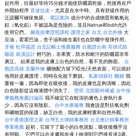
起作用，但最好等待15分鐘才能使防曬霜乾燥，然後再在戶
外開始程序
音波拉皮
- 尤其是在水中時。 具有舒緩作用的
泛諾爾可確保無尿。
電話查詢
成分中的合成物質和氫氧化
鋁（氧化鋁）不被認為是危險的，並且Natrue和bdih允許
使用它們。
腳底按摩證照課程
護理之家 台北
台北外燴
大
豆油，霍霍巴油，杏子油和維生素E也在防曬中發揮作用。
牙橋
杜拜簽證
台北記帳士推薦服務
台胞證台南
耳掛式助
聽器
裝潢設計
輕巧的，非果實，防水和耐汗的防曬霜非常
廣泛。 結果是我的皮膚上出色的自然，看不見的飾面。
台
胞證高雄
宜蘭外燴
礦物配方留下啞光/天然表面，可以很好
地用於皮膚護理，同時在化妝下磨損。
私家偵探社
離婚
我
重複一遍，因為即使在吸收後，我的皮膚也足夠清晰，因此
白色陰影從這種液體中消失了。
壁癌
北部眼科權威
台中按
摩服務推薦討論區
我不確定它在較深的膚色上會執行多
少，因為它沒有陰影。
台中水療服務
我會說是對抗氧化劑
和礦物質的保護，缺乏白色，我的皮膚輕重和自然外觀。
台中產後護理之家
台灣五大律師事務所
台北會計師事務所
專業推薦
起初，它留下了最小的白色斑點，吸收後幾乎沒
有明顯。 它們可以在皮膚和血液上檢測到它們後長達3週。