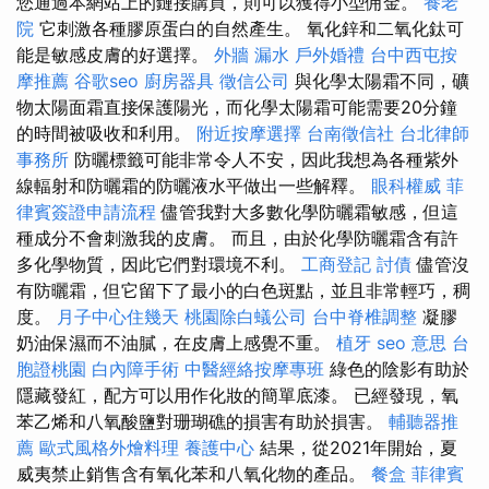
您通過本網站上的鏈接購買，則可以獲得小型佣金。
養老
院
它刺激各種膠原蛋白的自然產生。 氧化鋅和二氧化鈦可
能是敏感皮膚的好選擇。
外牆 漏水
戶外婚禮
台中西屯按
摩推薦
谷歌seo
廚房器具
徵信公司
與化學太陽霜不同，礦
物太陽面霜直接保護陽光，而化學太陽霜可能需要20分鐘
的時間被吸收和利用。
附近按摩選擇
台南徵信社
台北律師
事務所
防曬標籤可能非常令人不安，因此我想為各種紫外
線輻射和防曬霜的防曬液水平做出一些解釋。
眼科權威
菲
律賓簽證申請流程
儘管我對大多數化學防曬霜敏感，但這
種成分不會刺激我的皮膚。 而且，由於化學防曬霜含有許
多化學物質，因此它們對環境不利。
工商登記
討債
儘管沒
有防曬霜，但它留下了最小的白色斑點，並且非常輕巧，稠
度。
月子中心住幾天
桃園除白蟻公司
台中脊椎調整
凝膠
奶油保濕而不油膩，在皮膚上感覺不重。
植牙
seo 意思
台
胞證桃園
白內障手術
中醫經絡按摩專班
綠色的陰影有助於
隱藏發紅，配方可以用作化妝的簡單底漆。 已經發現，氧
苯乙烯和八氧酸鹽對珊瑚礁的損害有助於損害。
輔聽器推
薦
歐式風格外燴料理
養護中心
結果，從2021年開始，夏
威夷禁止銷售含有氧化苯和八氧化物的產品。
餐盒
菲律賓