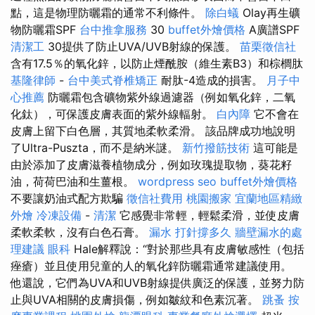
點，這是物理防曬霜的通常不利條件。
除白蟻
Olay再生礦
物防曬霜SPF
台中推拿服務
30
buffet外燴價格
A廣譜SPF
清潔工
30提供了防止UVA/UVB射線的保護。
苗栗徵信社
含有17.5％的氧化鋅，以防止煙酰胺（維生素B3）和棕櫚肽
基隆律師
-
台中美式脊椎矯正
耐肽-4造成的損害。
月子中
心推薦
防曬霜包含礦物紫外線過濾器（例如氧化鋅，二氧
化鈦），可保護皮膚表面的紫外線輻射。
白內障
它不會在
皮膚上留下白色層，其質地柔軟柔滑。 該品牌成功地說明
了Ultra-Puszta，而不是納米謎。
新竹撥筋技術
這可能是
由於添加了皮膚滋養植物成分，例如玫瑰提取物，葵花籽
油，荷荷巴油和生薑根。
wordpress seo
buffet外燴價格
不要讓奶油式配方欺騙
徵信社費用
桃園搬家
宜蘭地區精緻
外燴
冷凍設備
-
清潔
它感覺非常輕，輕鬆柔滑，並使皮膚
柔軟柔軟，沒有白色石膏。
漏水 打針撐多久
牆壁漏水的處
理建議
眼科
Hale解釋說：“對於那些具有皮膚敏感性（包括
痤瘡）並且使用兒童的人的氧化鋅防曬霜通常建議使用。
他還說，它們為UVA和UVB射線提供廣泛的保護，並努力防
止與UVA相關的皮膚損傷，例如皺紋和色素沉著。
跳蚤
按