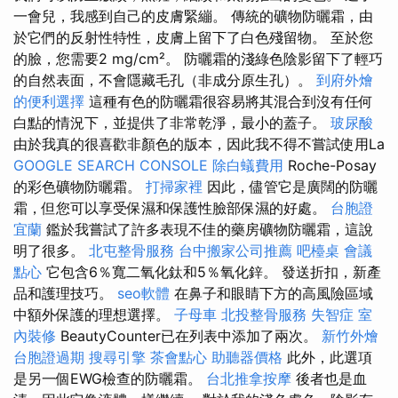
一會兒，我感到自己的皮膚緊繃。 傳統的礦物防曬霜，由
於它們的反射性特性，皮膚上留下了白色殘留物。 至於您
的臉，您需要2 mg/cm²。 防曬霜的淺綠色陰影留下了輕巧
的自然表面，不會隱藏毛孔（非成分原生孔）。
到府外燴
的便利選擇
這種有色的防曬霜很容易將其混合到沒有任何
白點的情況下，並提供了非常乾淨，最小的蓋子。
玻尿酸
由於我真的很喜歡非顏色的版本，因此我不得不嘗試使用La
GOOGLE SEARCH CONSOLE
除白蟻費用
Roche-Posay
的彩色礦物防曬霜。
打掃家裡
因此，儘管它是廣闊的防曬
霜，但您可以享受保濕和保護性臉部保濕的好處。
台胞證
宜蘭
鑑於我嘗試了許多表現不佳的藥房礦物防曬霜，這說
明了很多。
北屯整骨服務
台中搬家公司推薦
吧檯桌
會議
點心
它包含6％寬二氧化鈦和5％氧化鋅。 發送折扣，新產
品和護理技巧。
seo軟體
在鼻子和眼睛下方的高風險區域
中額外保護的理想選擇。
子母車
北投整骨服務
失智症
室
內裝修
BeautyCounter已在列表中添加了兩次。
新竹外燴
台胞證過期
搜尋引擎
茶會點心
助聽器價格
此外，此選項
是另一個EWG檢查的防曬霜。
台北推拿按摩
後者也是血