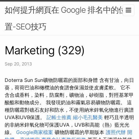
如何提升網頁在 Google 排名中的位
置-SEO技巧
Marketing (329)
Sep 20, 2013
Doterra Sun Sun礦物防曬霜的面部和身體 含有甘油，向日
葵，荷荷巴油和橄欖油的食譜會保濕並使皮膚柔軟。 它不
含合成香料，染料，防腐劑，礦物油，矽樹脂，對羥基苯甲
酸酯和動物成分。 我發現奶油和霧氣容易礦物防曬霜。 這
種防曬霜對礁石友好和防水，不使用納米鋅氧化物進行廣譜
UVA和UVB保護。
記帳士推薦
縮小毛孔醫美
輕巧且半透明
的非納米鋅氧化物可保護UVA，UVB和高能（熱）藍光光
線。
Google商家檔案
礦物防曬霜的早期版本
護照代辦
開