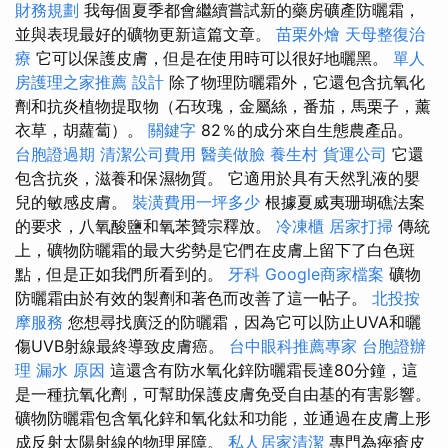
財務規劃
我每個夏季都會繼續嘗試新的藥房礦產防曬霜，
並與表現最好的礦物更新這篇文章。
苗栗外燴
天母整復治
療
它可以保護皮膚，但是在使用時可以很好地曬黑。
單人
房護理之家推薦
設計
除了物理防曬霜外，它還包含抗氧化
劑和抗炎植物提取物（石玫瑰，金屬絲，番茄，馬栗子，薰
衣草，胡蘿蔔）。
關鍵字
82％的成分來自生態農產品。
台胞證過期
清潔公司費用
醫美做臉
養生村
貨運公司
它還
包含抗炎，滋養和保濕物質。 它適用於具有天然乳液的嬰
兒的敏感皮膚。
裝潢費用一坪多少
根據夏威夷珊瑚礁法案
的要求，八氧酸鹽和氧苯贊宗釋放。
冷凍櫃
居家打掃
傳統
上，礦物防曬霜的最大劣勢是它們在皮膚上留下了白色斑
點，但是正如我們所看到的。
牙科
Google商家檔案
礦物
防曬霜由於有效的製劑和著色而改善了這一帖子。
北投按
摩服務
您想尋找廣泛的防曬霜，因為它可以防止UVA和曬
傷UVB射線最終導致皮膚癌。
台中眼科推薦專家
台胞證辦
理
漏水 原因
這還含有防水氧化鋅防曬霜長達80分鐘，這
是一種抗氧化劑，可幫助保護皮膚免受自由基的有害影響。
礦物防曬霜包含氧化鋅和氧化鈦和功能，並通過在皮膚上形
成反射太陽射線的物理屏障。
私人居家清潔
專門為痤瘡皮