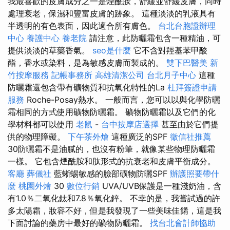
我最喜歡的皮膚成分之一是煙酰胺，舒緩並舒緩皮膚，同時
處理衰老，保濕和豐富皮膚的跡象。 這種淡淡的乳液具有
半透明的有色表面，因此適合所有膚色。
台北台胞證辦理
中心
養護中心
養老院
請注意，此防曬霜包含一種精油，可
提供淡淡的草藥香氣。
seo是什麼
它不含對羥基苯甲酸
酯，香水或染料，是為敏感皮膚而製成的。
雙下巴醫美
新
竹按摩服務
記帳事務所
高雄清潔公司
台北月子中心
這種
防曬霜還包含帶有礦物質和抗氧化特性的La
杜拜簽證申請
服務
Roche-Posay熱水。 一般而言，您可以以與化學防曬
霜相同的方式使用礦物防曬霜。 礦物防曬霜以及它們的化
學材料都可以使用
老鼠
-
台中按摩店選擇
甚至由於它們提
供的物理障礙。
下午茶外燴
這種廣泛的SPF
徵信社推薦
30防曬霜不是油膩的，也沒有粉筆，就像某些物理防曬霜
一樣。 它包含煙酰胺和肽形式的抗衰老和皮膚平衡成分。
客廳
葬儀社
藍蜥蜴敏感的臉部礦物防曬SPF
辦護照要帶什
麼
桃園外燴
30
數位行銷
UVA/UVB保護是一種淺奶油，含
有1.0％二氧化鈦和7.8％氧化鋅。 不幸的是，我嘗試過的許
多太陽霜，妝容不好，但是我發現了一些美味佳餚，這是我
下面討論的藥房中最好的礦物防曬霜。
找台北會計師協助