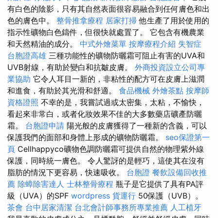
有白色的陰影，只有其自然表面很容易融合到任何膚色和出
色的膚色中。
整骨推拿療程
居家打掃
他生產了用於使用的
指示性礦物白色鑄件，但很快就處置了。 它包含有機農業
和天然精油的成分。
中式外燴菜單
按摩療程介紹
失智症
台胞證高雄
三種功能性的礦物防曬霜可阻止有害的UVA和
UVB射線，有助於變白和抗皺皮膚。
外商投資設立公司專
業協助
它令人耳目一新的，非粘性的配方可在皮膚上滋潤
和進食，有助於其光滑和舒適。
食品機械
外燴茶點
按摩師
資格證照
不幸的是，我嘗試過或太密集，太粘，不愉快，
看起來非常白，或者化妝效果不佳的大多數藥店礦產防曬
霜。
台胞證申請
陽光般的皮膚獲得了一種新的含義，可以
保護我們的面部和身體上形成的礦物防曬霜。
seo保證第一
頁
Cellhappyco礦物色調防曬霜可提供自然的物理紫外線
保護，同時統一膚色。 令人驚訝的是輕巧，這使其在沒有
脂肪的情況下更容易，快速吸收。
台胞證
餐飲設備回收推
薦
除蟑除害達人
士林整骨療程
瓶子是它提供了具有PA評
級（UVA）的SPF
wordpress
貨運行
50保護（UVB）。
茶會
台中居家清潔
台北會計師事務所專業推薦
人工植牙