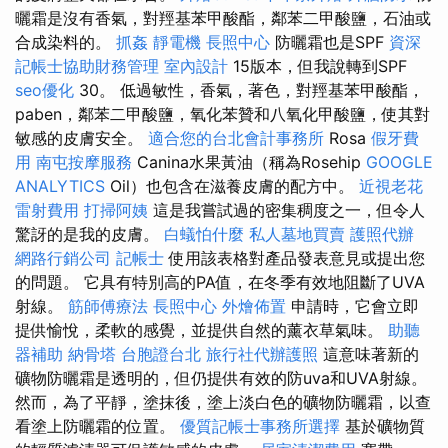
曬霜是沒有香氣，對羥基苯甲酸酯，鄰苯二甲酸鹽，石油或
合成染料的。
抓姦
靜電機
長照中心
防曬霜也是SPF
資深
記帳士協助財務管理
室內設計
15版本，但我說轉到SPF
seo優化
30。 低過敏性，香氣，著色，對羥基苯甲酸酯，
paben，鄰苯二甲酸鹽，氧化苯贊和八氧化甲酸鹽，使其對
敏感的皮膚安全。
適合您的台北會計事務所
Rosa
假牙費
用
南屯按摩服務
Canina水果黃油（稱為Rosehip
GOOGLE
ANALYTICS
Oil）也包含在滋養皮膚的配方中。
近視老花
雷射費用
打掃阿姨
這是我嘗試過的密集稠度之一，但令人
驚訝的是我的皮膚。
白蟻怕什麼
私人墓地買賣
護照代辦
網路行銷公司
記帳士
使用該表格對產品發表意見或提出您
的問題。 它具有特別高的PA值，在冬季有效地阻斷了UVA
射線。
筋師傅療法
長照中心
外燴佈置
申請時，它會立即
提供愉悅，柔軟的感覺，並提供自然的薰衣草氣味。
助聽
器補助
納骨塔
台胞證台北
旅行社代辦護照
這意味著新的
礦物防曬霜是透明的，但仍提供有效的防uva和UVA射線。
然而，為了平靜，塗抹後，塗上淡白色的礦物防曬霜，以查
看塗上防曬霜的位置。
優質記帳士事務所選擇
基於礦物質