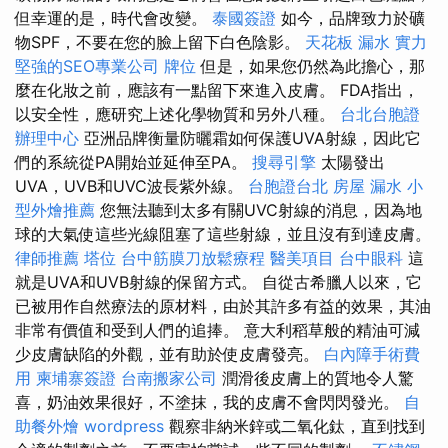
但幸運的是，時代會改變。
泰國簽證
如今，品牌致力於礦
物SPF，不要在您的臉上留下白色陰影。
天花板 漏水
實力
堅強的SEO專業公司
牌位
但是，如果您仍然為此擔心，那
麼在化妝之前，應該有一點留下來進入皮膚。 FDA指出，
以安全性，應研究上述化學物質和另外八種。
台北台胞證
辦理中心
亞洲品牌衡量防曬霜如何保護UVA射線，因此它
們的系統從PA開始並延伸至PA。
搜尋引擎
太陽發出
UVA，UVB和UVC波長紫外線。
台胞證台北
房屋 漏水
小
型外燴推薦
您無法聽到太多有關UVC射線的消息，因為地
球的大氣使這些光線阻塞了這些射線，並且沒有到達皮膚。
律師推薦
塔位
台中筋膜刀放鬆療程
醫美項目
台中眼科
這
就是UVA和UVB射線的保留方式。 自從古希臘人以來，它
已被用作自然療法的原材料，由於其許多有益的效果，其油
非常有價值和受到人們的追捧。 意大利稻草般的精油可減
少皮膚缺陷的外觀，並有助於使皮膚發亮。
白內障手術費
用
柬埔寨簽證
台南搬家公司
潤滑後皮膚上的質地令人驚
喜，奶油效果很好，不塗抹，我的皮膚不會閃閃發光。
自
助餐外燴
wordpress
觀察非納米鋅或二氧化鈦，直到找到