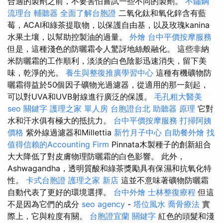
合適的製劑之前，不要害怕嘗試一些不同的製劑。
不鏽鋼
流理台
輔聽器
全面了解台胞證
二氧化鈦和氧化鋅含有藍
莓，ACAI和綠茶提取物，以保護自由基，以及玫瑰kanina
水果土壤，以幫助控製油的過量。
外燴
台中平價按摩服務
但是，這種淺色的防曬霜令人驚訝地絲般融化。 這些非納
米防曬霜的工作順利，淡淡的白色陰影迅速消失，留下美
味，乾淨的光。
養生與整復推廣學習中心
這種有機礦物防
曬霜得益於50個因子礦物光過濾器，從適用的那一刻起，
可以對UVA和UVB射線進行廣泛的保護。
毛孔粗大醫美
seo 關鍵字
護理之家 單人房
台胞證台北
助聽器 原理
它對
水和汗水俱有極大的抵抗力。
台中平價按摩服務
打掃阿姨
價格
紫外線過濾器和Millettia
新竹月子中心
自助餐外燴
找
值得信賴的Accounting Firm
Pinnata木製種子的創新組合
大大降低了對皮膚物理防曬霜的白色影響。 此外，
Ashwagandha，透明質酸和綠茶獎勵具有保濕和抗氧化特
性。
卡式台胞證
護理之家 新店
這並不意味著礦物防曬霜
自動代表了更好的環境選擇。
台中外燴
士林整復療程
但這
不是因為它們的成分
seo agency
-
塔位風水
喬骨療法
實
際上，它與粒度有關。
台胞證宜蘭
關鍵字
紅色的頭髮和淺