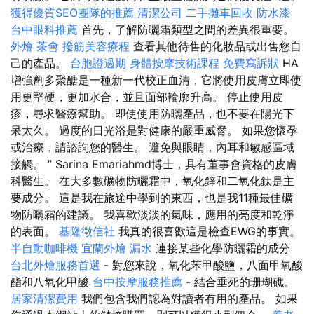
獲得優質SEO團隊的推薦
清潔公司
二手攤車回收
防水漆
台中眼科推薦
首先，了解防曬霜類型之間的差異很重要。
外燴
茶會
撥筋美容療程
查看其他待售的化妝品或出售您自
己的產品。
台胞證過期
身體按摩技術課程
免費寫訴狀
HA
增強劑多聚醣是一種新一代校正血清，它將使用皮膚立即使
用更堅硬，更加水合，並且面部輪廓升高。 停止使用皮
疹，尋求醫療幫助。 即使使用防曬產品，也不要在陽光下
呆太久。 過度的日光浴是對健康的嚴重威脅。 如果您懷孕
或治療，請諮詢您的醫生。 避免與眼睛，內耳和敏感區域
接觸。 ” Sarina Emariahmd博士，具有董事會資格的皮膚
科醫生。 在大多數礦物防曬霜中，氧化鋅和二氧化鈦是主
要成分。 這是我在旅途中學到的東西，也是我11種最佳礦
物防曬霜的建議。 我喜歡淡淡的氣味，應用的亮度和乾淨
的表面。
基隆徵信社
我真的很喜歡這是檢查EWG的事實。
半自動咖啡機
宜蘭外燴
漏水
連接某些化學防曬霜的成分
台北外燴服務首選
- 對您來說，氧化苯甲酸鹽，八面甲氧酸
酯和八氧化甲酸
台中按摩服務推薦
- 結合垂死的珊瑚礁。
居家清潔費用
我們包含我們認為對讀者有用的產品。 如果