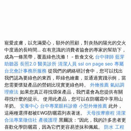
寵愛皮膚，以充滿愛心，額外的照顧，對炎熱的陽光的交火
中度過的長時間... 在有意識的消費者協會的專家的幫助下，
成為一條黑帶，覆蓋綠色洗滌！ - 飲食文化
台中律師
藍芽
助聽器
長照2.0
醫美診所
清潔人員
ssl
on page seo
專屬
台北會計事務所服務
從我們的網絡研討會中，您可以找出
我們認為要綠色的東西，即綠色繪畫，並通過實踐示例，當
您需要懷疑產品的營銷比現實更綠色時。
外燴推薦
氣結調
理療法
如果您真正尋找環保產品，我們還會為您提供有關
尋找什麼的提示。 使用此產品，您可以在防曬霜中享用山
羊奶。
安養中心
台中專業眼科診療
小型外燴推薦
此外，
這兩種選擇都被EWG防曬霜列表著迷。
天母按摩療程
清潔
合法專業徵信社
產後護理
黑爾說：“因此，我的許多患者更
喜歡化學防曬霜，因為它們更容易塗抹和佩戴。
防水 工程