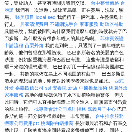
笑，樂於助人，甚至有時間與我們交談。
台中整骨價格
台
胞證
我們有一次巡遊，游泳著烏龜，正在賽馬，洗澡，騎
馬。
醫美項目
local seo
我們租了一輛汽車，在整個島上
行走。
居家清潔費用
不鏽鋼洗手台
家事服務
助聽器補助
具體來說，我們被問到為什麼我們這麼年輕的時候就去了巴
巴多斯，為什麼沒有很多年輕人的其他島嶼。
菲律賓簽證
申請流程
苗栗外燴
我們走到島上，只遇到了一個年輕的年
齡段，他們曾經在那裡衝浪。 巴巴多斯著名的美麗的白色
沙灘，例如起重機海灘和巴西巴海灘。 這些海灘是放鬆和
曬日光浴的理想選擇。 巴巴多斯用一千個線程與英國綁在
一起。 其餘的散佈在島上不同地區的村莊中。 巴巴多斯是
潛水的理想目的地，即使對於初學者來說也是如此。
西式
外燴
嘉義徵信公司
ssl
安養院 新店
中醫推拿技術
桃園外燴
家事服務
當地的珊瑚礁保證了水下動植物種類繁多，但與
此同時，它們可以直接從海灘上完全進入，而無需支付昂貴
的船上旅行。
找專業會計公司處理帳務
嘉義月子中心
巴巴
多斯的這一部分似乎很戲劇性，非常荒蕪。
台中推拿服務
搬家公司費用ptt
桃園除白蟻推薦
長沙灘與岩石和岩石區交
替出現，丘陵的東海岸同時看起來很雄偉而上鏡。 同時，