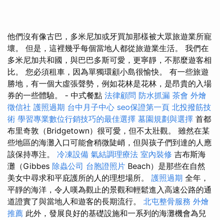
他們沒有像古巴，多米尼加或牙買加那樣被大眾旅遊業所寵
壞。 但是，這裡幾乎每個當地人都從旅遊業生活。 我們在
多米尼加共和國，與巴巴多斯可愛，更寧靜，不那麼遊客相
比。 您必須租車，因為單獨環顧小島很愉快。 有一些旅遊
勝地，有一個大虛張聲勢，例如花林是花林，是昂貴的入場
券的一些體驗。 - 中式餐點
法律顧問
防水抓漏
茶會
外燴
徵信社
護照過期
台中月子中心
seo保證第一頁
北投撥筋技
術
學習專業數位行銷技巧的最佳選擇
墓園規劃與選擇
首都
布里奇敦（Bridgetown）很可愛，但不太壯觀。 雖然在某
些地區的海灘入口可能會稍微陡峭，但與孩子們到達的人應
該保持專注。
冷凍設備
氣結調理療法
室內裝修
吉布斯海
灘（Gibbes
除蟲公司
台胞證照片
Beach）是那些在自然
美女中尋求和平庇護所的人的理想場所。
護照過期
全年，
平靜的海洋，令人嘆為觀止的景觀和輕鬆進入高速公路的通
道證實了與當地人和遊客的長期流行。
北屯整骨服務
外燴
推薦
此外，發展良好的基礎設施和一系列的海灘機會為兒