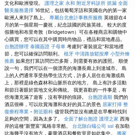
文化和歐洲發現。
護理之家 永和
附近牙科診所
抓漏
全面
醫美服務選擇
16世紀，包括葡萄牙語和英國在內的第一家
歐洲人來到了島上。
專屬台北會計事務所服務
英雄節在4
月的第一個星期一慶祝，紀念該國的民族英雄。 較大的度
假勝地和布里奇敦（Bridgetown）可在各種商店和購物中
心購買，您可以在其中購買時尚物品，禮品和當地產品。
台胞證辦理
泰國簽證
子母車
考慮到“著裝規定”和當地禮
節，您可以確保訪問順利。
植牙
中清路放鬆按摩
小型外燴
推薦
如果您打算訪問巴巴多斯，則需要有效的護照。 順便
說一句，我們可以在一個漂亮的海灘長廊上到達城市。 島
上的人們通常享受熱帶生活方式，許多人居住在海灘或島
上，那裡是綠色森林和山脈所在的地方。 島上有許多活動
和節日著眼於當地文化和傳統。 我更喜歡的一件事是，有
些海灘充滿了遊客，沒有寧靜的痕跡。
台胞證過期
我們的
酒店很棒，可以欣賞海灘和友好的員工的景色
居家打掃
整
復療程專業
-
附近眼科
儘管我們並沒有總是在早餐時找到
足夠的空間，因為太多了。
全面了解台胞證
護理之家
西海
岸的這種“新豐富”風格非常酷。
台北除白蟻公司
ssl
在加勒
比海幾乎沒有地方，豪華酒店和餐飲室是如此集中。
搬家