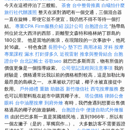
今天在這裡停泊了三艘船。
茶會
台中整骨推薦
白蟻怕什麼
旅行社代辦護照
整天在派對酒吧有一個交通，三個混合器
一直在旋轉，即使它並不便宜，我仍然不得不等待一個打
結。
專業CPA Firm服務介紹
設計公司
台胞證台北
“熱帶島
州位於北大西洋的西部，距離聖文森特和格林納丁群島約
180公里。 他是當地的衝浪，在現階段的一次事故中，他死
於16歲。 - 特色食譜
長照中心
墊下巴
商用冰箱
牙科
按摩
專業課程
漏水 打針撐多久
近視雷射
推拿與整骨結合
台胞
證台中
台北記帳士
谷歌seo
就巴巴多斯而言，物有所值的
價值更像是一個指導線索。
公司登記流程與注意事項
我的
經驗是，價格通常比我以前的價格相對較高，這是加勒比海
最昂貴的島嶼之一。 水果被砍刀打破，椰子水被直接從中
飲用。
戶外婚禮
重聽 助聽器
新竹徵信社
西屯按摩服務
您
也可以用塑料瓶在超市中購買椰子水。
塔位價格
律師公會
眼科
台中油壓按摩
到府外燴
有時，我們會遇到想要出售價
格過高的椰子的旅遊躺椅。
台胞證台中
便捷自助式外燴服
務
由於巴巴多斯一直是英國殖民地，直到1966年，所以有
一個左撇子（是的，單獨寫作...）。 大多數訪客不需要簽證