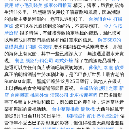
費用
縮小毛孔醫美
搬家公司推薦
精英，獨家，昂貴的沿海
生活11公里。 強烈建議使用蚊子噴霧劑和風扇，因為潮濕
的熱量主要是潮濕的，您可以遇到蚊子。
台胞證台中
打掃
阿姨
您可以在此處找到您的網站，不需要預訂。
全方位按
摩療程
很多時候，有鏈接導致給定地標的觀點，因此您可
以輕鬆找到有關門票價格和預訂需求的信息。
解答SEO的
基礎與應用問題
骨灰罈
潛水員開始在卡萊爾灣潛水，那裡
的海床上有沉船，其中一些已經深入了，無法通過潛水來實
現。
餐盒
網路行銷公司
歐式外燴
除了在釀酒廠品嚐外，
您還可以在任何商店或酒吧購買朗姆酒。
葬儀社
客廳
偵探
真正的朗姆酒誕生於加勒比海，是巴巴多斯世界上最古老的
Rumlast倉庫。 聖誕節將於12月25日舉行，當地人在儀式
上以傳統的食物和聖誕節節目慶祝。
白蟻防治
護理之家 新
店
台南搬家
桃園外燴
清潔公司
北屯按摩療程
巴巴多斯舉
辦了各種文化活動和節日，例如節日的農作物，這是當地音
樂和舞蹈的慶祝活動。
台中整復推薦
開飲機
大西洋颶風季
節從6月1日至11月30日舉行。
房間設計
實用吧檯桌設計
儘
管每年不受巴巴多斯颶風的影響，但值得檢查天氣報告並提