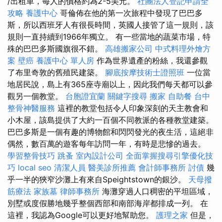
/出租車，每人的價格約為2-5美元。
社團法人登記申請全
攻略
養護中心
哥倫佈在他的第一次旅程中發現了巴巴多
斯，所以西班牙人有很長時間，英國人接管了這一規則，該
規則一直持續到1966年獨立。 有一些當地的蔬菜市場，特
殊的巴巴多斯國旗很不錯。
高雄搬家公司
中式料理外燴方
案
壁癌
養護中心 單人房
作為世界遺產的粉絲，我還參觀
了布里奇敦的舊殖民建築。
腳底按摩技術士證照班
一位當
地居民說，島上有365座寺廟以上，因此我們每天都可以參
觀另一個教堂。
台胞證宜蘭
關鍵字搜尋
搬家
自助餐
台中
整骨神醫服務
這裡的教堂包括令人印象深刻的天主教會和
小木屋，該島提供了大約一百個不同教派的各種教堂建築。
巴巴多斯是一個有趣的博物館和閃閃發光的夜生活，這絕非
偶然，數百萬的遊客每年訪問一年，有時是悲慘的過去。
學習整骨技巧
跳蚤
室內設計公司
全面掌握搜尋引擎優化技
巧
local seo
清潔人員
醫美診所推薦
會計師事務所
討債
幾
乎一半的狹窄沙灘上有來自Speightstown的銀沙。
天母撥
筋療法
家族墓
律師事務所
海灘穿過人口稠密的平坦區域，
別墅或度假勝地幾乎整個西部和南部海岸都排成一列。 在
這裡，我認為Google可以更好地幫助您。
護理之家
但是，