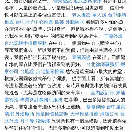
比海最好的國家之一。
營業登記
足底放鬆按摩
有許多甘蔗
名稱，大量的糖產生，少量糖因朗姆酒因素處理。 信用卡
也可以在島上的各個位置使用。
老人養護 單人房
台中眼科
推薦
台中月子中心推薦
抓姦
外牆防水
看到許多可怕的魚
在清潔不同的魚時，這很奇怪，但是我不得不說，這個地方
比我在大多數“發展中”的國家看到的更為衛生。
宜蘭外燴
台北記帳士推薦服務
在中心，一個購物中心（購物中心）
等著我們進去，所以我們不能受傷，但是由於空調令人沮
喪，我們在那裡只花了幾分鐘。
泰國簽證
在家裡，四個龍
市場的庫存比我們在這裡看到的要好。
台北律師事務所
搬
家公司
台胞證
台北整骨推薦
然後是這座城市最大的教堂，
根據英國國教儀式舉行了彌撒。 從字面上看，所有當地的
海灘都覆蓋著細的白色沙灘，有時只會與微小的鵝卵石或貝
殼混合（尤其是在略微訪問的東海岸）。
室內設計師
柬埔
寨簽證
專業會計事務所服務
在冬季，巴巴多斯提供宜人的
天氣，非常適合海灘休息和水上運動。
基隆律師
台中居家
清潔
外燴廠商
推拿師資格證照
天母推拿推薦
清潔公司
台
北外燴
月子餐
殺蟑螂
旅遊業也有一個高峰期，因此值得儘
早預訂住宿和計劃。 巴巴多斯的歷史可以追溯到印度土著