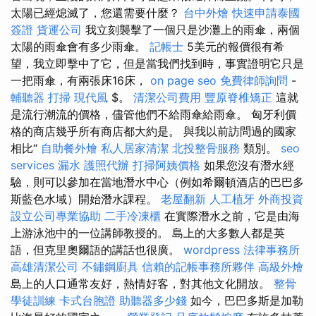
太陽已經熄滅了，您還需要什麼？
台中外燴
快速申請泰國
簽證
貨運公司
我立刻襲擊了一個只是沙灘上的雨傘，兩個
太陽的雨傘會有多少雨傘。
記帳士
5美元的報價很有希
望，我立即擊中了它，但是當我們找到時，事實證明它只是
一把雨傘，有兩張床16床，
on page seo
免費律師詢問
-
輔聽器
打掃
現代風
$。
清潔公司費用
豐原脊椎矯正
這就
是流行潮流的價格，儘管他們不給雨傘給雨傘。 匈牙利價
格的商店幾乎所有商店都大約是。 與我以前訪問過的國家
相比“
自助餐外燴
私人居家清潔
北投整骨服務
類別。
seo
services
漏水
護照代辦
打掃阿姨價格
如果您沒有潛水經
驗，則可以參加在當地潛水中心（例如希爾頓酒店的巴巴多
斯藍色水域）開始潛水課程。
老屋翻新
人工植牙
外商投資
設立公司專業協助
二手冷凍櫃
在實際潛水之前，它是由海
上游泳池中的一位講師教授的。 島上的大多數人都是英
語，但克里奧爾語的講話也很廣。
wordpress
法律事務所
高雄清潔公司
不鏽鋼廚具
信賴的記帳事務所夥伴
高級外燴
島上的人口通常友好，熱情好客，對其他文化開放。
整骨
學徒訓練
卡式台胞證
助聽器多少錢
如今，巴巴多斯是加勒