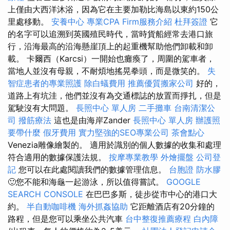
上僅由大西洋沐浴，因為它在主要加勒比海島以東約150公
里處移動。
安養中心
專業CPA Firm服務介紹
杜拜簽證
它
的名字可以追溯到英國殖民時代，當時貨船經常去港口旅
行，沿海最高的沿海懸崖頂上的起重機幫助他們卸載和卸
載。 卡爾西（Karcsi）一開始也癱瘓了，周圍的駕車者，
當地人並沒有母親，不耐煩地搖晃拳頭，而是微笑的。
失
智症患者的專業照護
除白蟻費用
推薦優質搬家公司
好的，
道路上有坑洼，他們並沒有為交通標誌的放置而掙扎，但是
駕駛沒有大問題。
長照中心 單人房
二手攤車
台南清潔公
司
撥筋療法
這也是由海岸Zander
長照中心 單人房
辦護照
要帶什麼
假牙費用
實力堅強的SEO專業公司
茶會點心
Venezia雕像繪製的。 適用於識別的個人數據的收集和處理
符合適用的數據保護法規。
按摩專業教學
外燴擺盤
公司登
記
您可以在此處閱讀我們的數據管理信息。
台胞證
防水膠
🙂您不能和海龜一起游泳，所以值得嘗試。
GOOGLE
SEARCH CONSOLE
在巴巴多斯，徒步從市中心的港口大
約。
半自動咖啡機
海外抓姦協助
它距離酒店有20分鐘的
路程，但是您可以乘坐公共汽車
台中整復推薦療程
白內障