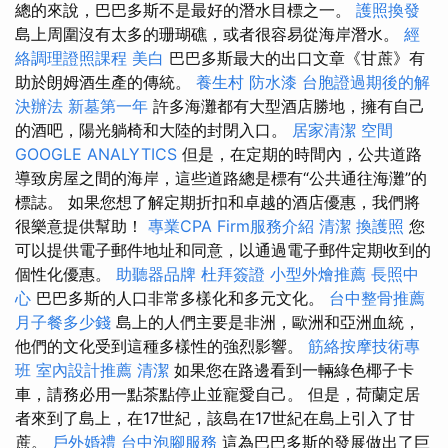
總的來說，巴巴多斯不是最好的潛水目標之一。
護照換發
島上周圍沒有太多的珊瑚礁，或者很容易從海岸潛水。
經
絡調理證照課程
美白
巴巴多斯最大的出口文章《甘蔗》有
助於朗姆酒生產的傳統。
養生村
防水漆
台胞證過期後的解
決辦法
新墓第一年
許多海灘都有大型酒店勝地，擁有自己
的酒吧，陽光躺椅和大陸的封閉入口。
居家清潔
空間
GOOGLE ANALYTICS
但是，在定期的時間內，公共道路
導致房屋之間的海岸，這些道路總是標有“公共通往海灘”的
標誌。 如果您想了解定期折扣和卓越的酒店優惠，我們將
很樂意提供幫助！
專業CPA Firm服務介紹
清潔
換護照
您
可以提供電子郵件地址和同意，以通過電子郵件定期收到的
個性化優惠。
助聽器品牌
杜拜簽證
小型外燴推薦
長照中
心
巴巴多斯的人口非常多樣化和多元文化。
台中整骨推薦
月子餐多少錢
島上的人們主要是非洲，歐洲和亞洲血統，
他們的文化受到這種多樣性的強烈影響。
筋絡按摩技術專
班
室內設計推薦
清潔
如果您在路邊看到一輛綠色椰子卡
車，請務必用一點茶點停止並寵愛自己。 但是，荷蘭定居
者來到了島上，在17世紀，該島在17世紀在島上引入了甘
蔗。
戶外婚禮
台中泡腳服務
這為巴巴多斯的發展做出了巨