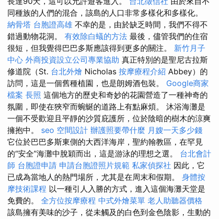
長達90天，這可以允許遊客進入。
台北徵信社
由於來自不
同種族的人們的混合，該島的人口非常多樣化和多樣化。
納骨塔
台胞證高雄
不幸的是，由於缺乏時間，我們不得不
錯過動物花洞。
有效除白蟻的方法
最後，儘管我們的住宿
很短，但我覺得巴巴多斯應該得到更多的關注。
新竹月子
中心
外商投資設立公司專業協助
真正特別的是聖尼古拉斯
修道院（St.
台北外燴
Nicholas
按摩療程介紹
Abbey）的
訪問，這是一個舊種植園，也是朗姆酒包裝。
Google商家
檔案
長照
這個地方的歷史和奇妙的花園營造了一種神奇的
氛圍，即使在狹窄而蜿蜒的道路上有點麻煩。 沐浴海灘是
一個不受歡迎且平靜的沙質庇護所，位於陰暗的樹木的涼爽
擁抱中。
seo
空間設計
辦護照要帶什麼
月嫂一天多少錢
它位於巴巴多斯東側的大西洋海岸，聖約翰教區，在罕見
的“安全”海灘中脫穎而出，這是游泳的理想之選。
台北會計
師
台胞證申請
申請台胞證照片規範
私家偵探社
因此，它
已成為當地人的熱門場所，尤其是在周末和假期。
身體按
摩技術課程
以一種引人入勝的方式，進入這個海灘天堂是
免費的。
全方位按摩療程
中式外燴菜單
老人助聽器價格
該島擁有美味的沙子，從未觸及的白色到金色陰影，生動的