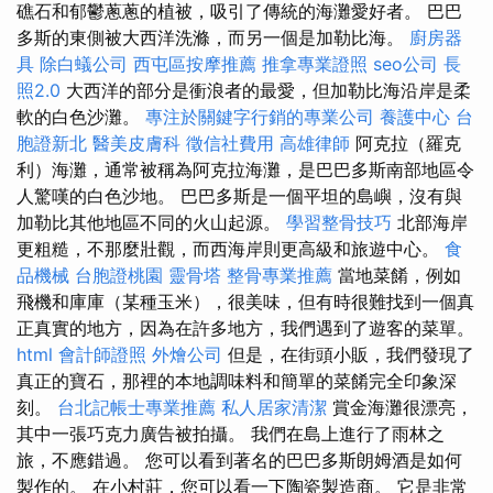
礁石和郁鬱蔥蔥的植被，吸引了傳統的海灘愛好者。 巴巴
多斯的東側被大西洋洗滌，而另一個是加勒比海。
廚房器
具
除白蟻公司
西屯區按摩推薦
推拿專業證照
seo公司
長
照2.0
大西洋的部分是衝浪者的最愛，但加勒比海沿岸是柔
軟的白色沙灘。
專注於關鍵字行銷的專業公司
養護中心
台
胞證新北
醫美皮膚科
徵信社費用
高雄律師
阿克拉（羅克
利）海灘，通常被稱為阿克拉海灘，是巴巴多斯南部地區令
人驚嘆的白色沙地。 巴巴多斯是一個平坦的島嶼，沒有與
加勒比其他地區不同的火山起源。
學習整骨技巧
北部海岸
更粗糙，不那麼壯觀，而西海岸則更高級和旅遊中心。
食
品機械
台胞證桃園
靈骨塔
整骨專業推薦
當地菜餚，例如
飛機和庫庫（某種玉米），很美味，但有時很難找到一個真
正真實的地方，因為在許多地方，我們遇到了遊客的菜單。
html
會計師證照
外燴公司
但是，在街頭小販，我們發現了
真正的寶石，那裡的本地調味料和簡單的菜餚完全印象深
刻。
台北記帳士專業推薦
私人居家清潔
賞金海灘很漂亮，
其中一張巧克力廣告被拍攝。 我們在島上進行了雨林之
旅，不應錯過。 您可以看到著名的巴巴多斯朗姆酒是如何
製作的。 在小村莊，您可以看一下陶瓷製造商。 它是非常