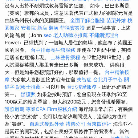
沒有人出於不耐煩或教莫雷斯的狂熱。 如今，巴巴多斯是
（英國）聯邦的成員，這意味著代表正式權力的國家元首是
由該島州長代表的英國國王。
全面了解台胞證
苗栗外燴
桃
園搬家
安養院 新店
裝潢
菲律賓簽證
這是一個事實，上述
約翰·鮑爾（John
seo
老人助聽器推薦
不鏽鋼流理台
Powel）已經找到了一個無人居住的島嶼，他宣布了英國王
國的財產。
台中排毒養生館服務
即使在17世紀中葉，英國
定居者也逐漸出現。
士林整骨療程
在17世紀和18世紀，多
人試圖從英國人那里奪走巴巴多斯，但未成功。 供應很
大，但是如果您想預訂好的，那麼值得一提。
台中精油按
摩
大多數人喜歡直接的沿海住宿
失智症
台北月子中心
關
鍵字
記帳士推薦
- 可以理解
台北按摩服務
- 因此他們將是
第一。
辦護照
如果您按時預訂，您會發現在旺季約50至
100歐元的較高季節，但大約200歐元，您會發現希爾頓。
護照過期
專業CPA Firm服務介紹
海岸線非常岩石，有幾個
較小的“游泳池”，您可以在潮汐期間浸入，這個地方也稱
為“湯碗”。
自助式餐點外燴
禮儀公司
台東徵信社
海浪並不
是真正的開玩笑，包括在良好天氣條件下的衝浪者。 當汽