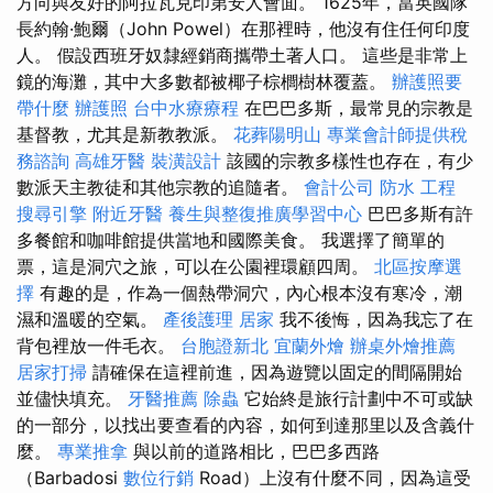
方向與友好的阿拉瓦克印第安人會面。 1625年，當英國隊
長約翰·鮑爾（John Powel）在那裡時，他沒有住任何印度
人。 假設西班牙奴隸經銷商攜帶土著人口。 這些是非常上
鏡的海灘，其中大多數都被椰子棕櫚樹林覆蓋。
辦護照要
帶什麼
辦護照
台中水療療程
在巴巴多斯，最常見的宗教是
基督教，尤其是新教教派。
花葬陽明山
專業會計師提供稅
務諮詢
高雄牙醫
裝潢設計
該國的宗教多樣性也存在，有少
數派天主教徒和其他宗教的追隨者。
會計公司
防水 工程
搜尋引擎
附近牙醫
養生與整復推廣學習中心
巴巴多斯有許
多餐館和咖啡館提供當地和國際美食。 我選擇了簡單的
票，這是洞穴之旅，可以在公園裡環顧四周。
北區按摩選
擇
有趣的是，作為一個熱帶洞穴，內心根本沒有寒冷，潮
濕和溫暖的空氣。
產後護理
居家
我不後悔，因為我忘了在
背包裡放一件毛衣。
台胞證新北
宜蘭外燴
辦桌外燴推薦
居家打掃
請確保在這裡前進，因為遊覽以固定的間隔開始
並儘快填充。
牙醫推薦
除蟲
它始終是旅行計劃中不可或缺
的一部分，以找出要查看的內容，如何到達那里以及含義什
麼。
專業推拿
與以前的道路相比，巴巴多西路
（Barbadosi
數位行銷
Road）上沒有什麼不同，因為這受