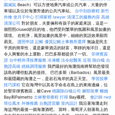
園滅鼠
Beach）可以方便地乘汽車或公共汽車，大量的停
車場以及位於海灘旁邊的公共汽車站。
台中刮痧療程
新竹
外燴
坐月子中心
打掃家裡
lawyer
清潔工的服務內容
高雄
清潔公司
對於朋友，夫妻倆和有孩子的家庭來說，這是一
個熙熙clused的目的地，他們受到繁華的氛圍和風景如畫的
環境。 在乾淨，風景如畫的風景中，細緻的英語效果顯而
易見。
護照申請
記帳
優質記帳士事務所選擇
無論是民主
平房的簡單性，還是豪華酒店的財富，寧靜的海洋日，還是
令人興奮的水上運動，巴巴多斯都提供了一切。
菲律賓簽
證
台中輕井澤按摩服務
冷凍櫃
法令紋醫美
近視
除白蟻
台
胞證高雄
經絡調理服務
我們最好的海灘指南將幫助您發現
該島的哪些點真的值得。 巴巴多斯（Barbados）風景最美
和最隱藏的海灘之一，是岩石海岸的真正天堂。
學習按摩
技巧課程
它在海灣中以其名字命名在島上的東南邊緣，位
於聖菲律賓教區，被Cave
桃園除白蟻公司
腳部按摩
離婚
Bay和Palmetto
士林整骨療程
打掃
Bay襯裡。
會計師
rwd
塔位風水
外燴推薦
台胞證宜蘭
室內設計
我沿著海灘走到
海盜灣的最後一個海灘酒吧。 當時，葡萄牙人朝著島上的