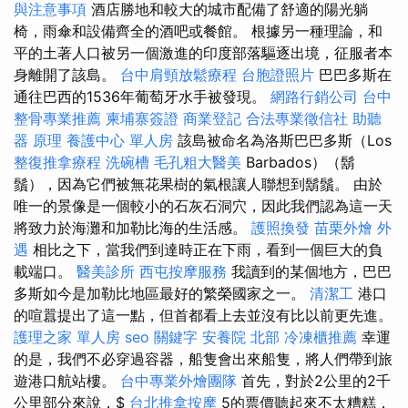
與注意事項
酒店勝地和較大的城市配備了舒適的陽光躺
椅，雨傘和設備齊全的酒吧或餐館。 根據另一種理論，和
平的土著人口被另一個激進的印度部落驅逐出境，征服者本
身離開了該島。
台中肩頸放鬆療程
台胞證照片
巴巴多斯在
通往巴西的1536年葡萄牙水手被發現。
網路行銷公司
台中
整骨專業推薦
柬埔寨簽證
商業登記
合法專業徵信社
助聽
器 原理
養護中心 單人房
該島被命名為洛斯巴巴多斯（Los
整復推拿療程
洗碗槽
毛孔粗大醫美
Barbados）（鬍
鬚），因為它們被無花果樹的氣根讓人聯想到鬍鬚。 由於
唯一的景像是一個較小的石灰石洞穴，因此我們認為這一天
將致力於海灘和加勒比海的生活感。
護照換發
苗栗外燴
外
遇
相比之下，當我們到達時正在下雨，看到一個巨大的負
載端口。
醫美診所
西屯按摩服務
我讀到的某個地方，巴巴
多斯如今是加勒比地區最好的繁榮國家之一。
清潔工
港口
的喧囂提出了這一點，但首都看上去並沒有比以前更先進。
護理之家 單人房
seo 關鍵字
安養院 北部
冷凍櫃推薦
幸運
的是，我們不必穿過容器，船隻會出來船隻，將人們帶到旅
遊港口航站樓。
台中專業外燴團隊
首先，對於2公里的2千
公里部分來說，$
台北推拿按摩
5的票價聽起來不太糟糕，