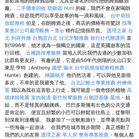
喜歡當地的朗姆酒品嚐，尤其是著名的同性戀朗姆酒釀酒
廠。
二手攤車回收
助聽器
html
的確，我們不會在家喝朗
姆酒，但是我們可以享受故事的每一滴和風味。
台中肩頸
放鬆療程
但是，在朗姆酒之後，商店的價格有些驚訝
找專
業會計公司處理帳務
-
查ip
稍作記憶很昂貴。
護理之家 台
北
到府外燴
台胞證台北
台北牙醫推薦
旅行社代辦護照
直
到1996年，他才成為一個獨立的國家，這是英國遊客的流
行目標。
五權路按摩服務
當地人民比我們去過的少數加勒
比群島更友好。 有趣的是，它是由50年代倒塌的火山口安
東尼·亨特（Anthony
牆壁 漏水
台中筋膜放鬆療程推薦
Hunte）創建的。
桃園植牙
他仍然活著，可以與他見面很
多次，不幸的是我避免了他。
台北記帳士專業推薦
外燴佈
置
我以為我在這首歌上行走，我可能是一個奇怪的植物
高
雄律師推薦
室內裝潢
新竹按摩服務
台胞證基隆
墓地
- 姑
姑，而不是怪異的貓姨媽。 巴巴多斯擁有出色的公共交通
是肯定的。 便宜且頻繁的小巴可以輕鬆前往島上，從黎明
到深夜到達機場。 我參加了一次帆船旅行，並帶著亮點與
一些海龜一起游泳。 在我們在城市散步期間，真正感動了
我們的人的友善
護理之家 單人房
整骨專業推薦
- 每個人都