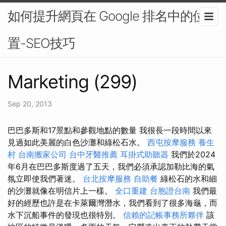
如何提升網頁在 Google 排名中的位
置-SEO技巧
Marketing (299)
Sep 20, 2013
巴巴多斯和17景點和參觀地點的數量 我很長一段時間以來
見過如此美麗的白色沙灘和綠松石水。
西屯按摩服務
養生
村
台南搬家公司
台中牙醫推薦
耳掛式助聽器
我們於2024
年6月在巴巴多斯度過了五天，我們必須承認加勒比海的氣
氛立即使我們著迷。
台北按摩服務
自助餐
綠松石的水和細
的沙灘就像在明信片上一樣。
全口重建
台胞證台南
我們最
好的經歷也許是在卡萊爾灣潛水，我們看到了很多海龜，而
水下沉船事件的發現也很特別。
信賴的記帳事務所夥伴
該