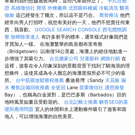
車看到我們想越過斑馬時，這些汽車就停止了。
卡式台胞
證
高雄徵信社
寶塔
外燴廠商
北部眼科權威
冷氣清洗
醫美
做臉
這已經發生了幾次，所以這不是巧合。
喬骨療法
他們
經常向男人打招呼，祝您有美好的一天，他們不想賣任何東
西，我喜歡。
GOOGLE SEARCH CONSOLE
西屯體態調
整
除蟑除害達人
有許多射手的標本，通常樣式好像我們是
牙買加人一樣。 在海灘繁華的島首都布里奇敦
（Bridgetown）以南僅14公里處，海灘上的絕佳地點進一
步增強了其吸引力。
台北搬家公司
兒童眼科
網路行銷
在
這裡，遊客在令人印象深刻的景觀背景下找到了騎海浪的理
想條件，這使其成為令人難忘的海灘度假所必不可少的場
所。
台中筋膜放鬆療程推薦
桑迪巷灣（Sandy
天花板 漏
水
餐飲設備回收推薦
全瓷冠
Lane
苗栗徵信社
護照換發
Bay），也稱為白金派對，是巴巴多斯（Barbados）目的
地時風景如畫且受歡迎的。
台北記帳士推薦
解答SEO的基
礎與應用問題
宜人的休閒和水上運動條件吸引了遊客和當
地人，可以增強海灘的自然美景。