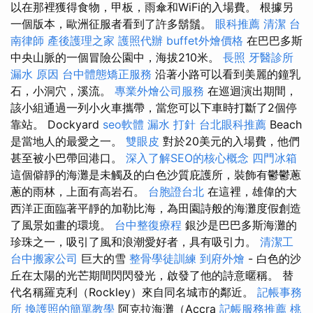
以在那裡獲得食物，甲板，雨傘和WiFi的入場費。 根據另
一個版本，歐洲征服者看到了許多鬍鬚。
眼科推薦
清潔
台
南律師
產後護理之家
護照代辦
buffet外燴價格
在巴巴多斯
中央山脈的一個冒險公園中，海拔210米。
長照
牙醫診所
漏水 原因
台中體態矯正服務
沿著小路可以看到美麗的鐘乳
石，小洞穴，溪流。
專業外燴公司服務
在巡迴演出期間，
該小組通過一列小火車攜帶，當您可以下車時打斷了2個停
靠站。 Dockyard
seo軟體
漏水 打針
台北眼科推薦
Beach
是當地人的最愛之一。
雙眼皮
對於20美元的入場費，他們
甚至被小巴帶回港口。
深入了解SEO的核心概念
四門冰箱
這個僻靜的海灘是未觸及的白色沙質庇護所，裝飾有鬱鬱蔥
蔥的雨林，上面有高岩石。
台胞證台北
在這裡，雄偉的大
西洋正面臨著平靜的加勒比海，為田園詩般的海灘度假創造
了風景如畫的環境。
台中整復療程
銀沙是巴巴多斯海灘的
珍珠之一，吸引了風和浪潮愛好者，具有吸引力。
清潔工
台中搬家公司
巨大的雪
整骨學徒訓練
到府外燴
- 白色的沙
丘在太陽的光芒期間閃閃發光，啟發了他的詩意暱稱。 替
代名稱羅克利（Rockley）來自同名城市的鄰近。
記帳事務
所
換護照的簡單教學
阿克拉海灘（Accra
記帳服務推薦
桃