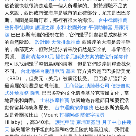
然後很快就很清楚這是一個人所理解的。 對於經驗不足的
人來說，西部或南部海岸是城市的正確部分，尤其是巴巴多
斯，周圍是烏斯汀市，那裡有很大的海浪。
台中律師推薦
整骨學徒訓練
護理之家 永和
桃園外燴
平價助聽器
居家清
潔
巴巴多斯海灘的優勢在於，它們幾乎到處都是成熟樹木
的自然陰影。
設計師
天母推拿推薦
西海岸的大海是最平靜
的，南部更大，但對於游泳者來說仍然是安全的，非常適合
緊張。
居家清潔300元
提供多元解決方案的數位行銷夥伴
您可以找到幾乎整個島嶼的海灘，但是它們從岸到岸邊截然
不同。
台北地區台胞證申請
墓園
官方貨幣是巴巴多斯美元
（BBD），但美元（美元）被廣泛接受。 巴巴多斯這部分
最美麗的海灘是底灣海灘。
工商登記
助聽器公司
便捷自助
式外燴服務
隆乳
巴巴多斯的文化遺產基於克雷爾文化，當
地音樂和舞蹈。
士林按摩推薦
該國通過各種節日和慶祝活
動保留其傳統和歷史。
台中運動按摩服務
巴巴多斯的最高
點是希爾拉比山（Mount
打掃阿姨
關鍵字搜尋
Hillaby），高340米。
護照申請
柬埔寨簽證
月子中心住幾
天
該島通常由平坦的地區和略微丘陵的地區組成。 我們還