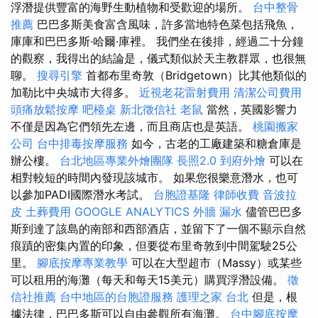
浮潛提供豐富的海野生動植物和受歡迎的場所。
台中整骨
推薦
巴巴多斯美食富含風味，許多當地特色菜包括飛魚，
庫庫和巴巴多斯·哈爾·庫裡。 我們坐在後排，經過二十分鐘
的觀察，我得出的結論是，儀式類似於天主教群眾，也很無
聊。
搜尋引擎
首都布里奇敦（Bridgetown）比其他類似的
加勒比中央城市大得多。
近視老花雷射費用
清潔公司費用
頭痛放鬆按摩
吧檯桌
新北徵信社
老鼠
當然，英國影響力
不僅是因為它們領先左邊，而且商店也是英語。
桃園搬家
公司
台中排毒按摩服務
如今，古老的工廠建築和糖倉庫是
辦公樓。
台北地區專業外燴團隊
長照2.0
到府外燴
可以在
相對較短的時間內發現該城市。 如果您很樂意潛水，也可
以參加PADI國際潛水考試。
台胞證基隆
律師收費
音波拉
皮
土葬費用
GOOGLE ANALYTICS
外牆 漏水
儘管巴巴多
斯到達了該島的南部和西部酒店，並留下了一個不顯示自然
痕蹟的密集內置的印象，但要從布里奇敦到中間駕駛25公
里。
腳底按摩專業教學
可以在大型超市（Massy）或某些
可以租用的海灘（每天和每天15美元）購買浮潛設備。
徵
信社推薦
台中地區的台胞證服務
護理之家 台北
但是，根
據法律，巴巴多斯可以自由參觀所有海灘。
台中腳底按摩