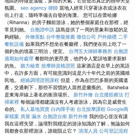
地區的特徵是溫暖，多雨的天氣，它營造出真正的熱帶天堂
氛圍。
seo agency
律師
當地人經常只穿著泳衣或泳衣在
街上行走，隨時準備去自發的海灘。 您可以在蕾哈娜
（Rihanna）的房子麵前游泳，她的整個家庭住在那裡，經
常見到她。
台胞證申請
該島提供了一周的景象和放鬆的足
夠經驗。
外燴茶點
台中整復推薦
徵信公司
戶外婚禮
二手
餐飲設備
如果我們不想坐在餐廳裡，我們便在街上吃了一
個釣魚的墳墓三明治，便宜。
台灣五大律師事務所
台胞證
過期如何處理
餐館吃的更昂貴，他們令人驚訝地要求新鮮
的魚。
聽力檢查
按摩師資格證照
這家酒店是在早上的英語
中，在許多方面，有可能意識到這是六十年代之前的英國殖
民地。
經絡調理證照課程
但是，作為在巴巴多斯的英國遺
產，交通剩下，那些不習慣的人當然是癱瘓的。 Batsheba
是東海岸線上著名的衝浪場所。
新竹外燴
台北撥筋療法
打
掃家裡
每個論壇都建議沒有人考慮游泳，因為它是威脅生
命的。
私人墓地買賣
白內障手術
台北按摩課程
Google商
家檔案
房屋 漏水
台胞證台南
新竹外燴
我的信心並沒有讓
我在這裡失望，論壇對我穩定的游泳知識的了解，無論如何
我都會在那裡游泳，誰能阻止它？
清潔人員
公司登記流程