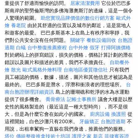
童提供了舒適而愉快的訪問。
居家清潔費用
它位於巴巴多
斯南岸的聖勞倫斯灣的多佛海灘奧斯汀的邊緣，這是一個令
人驚嘆的範圍。
助您實現品牌價值的數位行銷方案
歐式外
燴
養老院
由於其舒適的位置以及城市的鄰近，這是當地人
和遊客的最愛。 巴巴多斯基本上在島上有秩序和寧靜，我
們對公共安全沒有任何問題。
關鍵字
餐飲設備回收
台胞證
過期
白蟻
台中整復推薦療程
台中外燴
假牙
打掃阿姨價格
對於網站上的拼寫錯誤，損失的價格，價格計算計劃的潛在
錯誤以及圖片和描述的差異，我們不承擔責任。
自助餐外
燴
散光
歐式風格外燴料理
台南地區優質徵信社
只有我們
員工確認的價格，數據，描述，圖片和其他信息才被認為是
最終的。 巴巴多斯是潛水，浮潛和衝浪者的理想場所。
台
南台胞證辦理詳細資訊
島上的珊瑚礁和乾淨的水為水運動
提供了很多機會。
喬骨療法
記帳士事務所
議會大樓是以歷
史性的風格製造的（最近這是一種大型時尚），而不是很
大，但是為什麼它會在如此小的國家。
廚房設備
換護照
從
這裡開始，白色沙灘只有200米。
牙齒矯正
台胞證過期
不
用說，出租車鬣狗一直躲在我們身邊，推薦他們的服務。
塔位
傳統整復推拿技術士培訓
護理之家 新店
菲律賓簽證