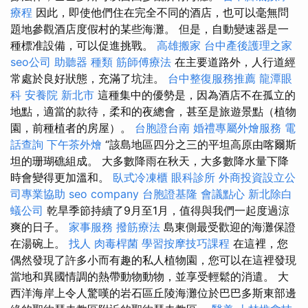
療程
因此，即使他們住在完全不同的酒店，也可以毫無問
題地參觀酒店度假村的某些海灘。 但是，自動變速器是一
種標准設備，可以促進挑戰。
高雄搬家
台中產後護理之家
seo公司
助聽器 種類
筋師傅療法
在主要道路外，人行道經
常處於良好狀態，充滿了坑洼。
台中整復服務推薦
龍潭眼
科
安養院 新北市
這種集中的優勢是，因為酒店不在孤立的
地點，適當的款待，柔和的夜總會，甚至是旅遊景點（植物
園，前種植者的房屋）。
台胞證台南
婚禮專屬外燴服務
電
話查詢
下午茶外燴
“該島地區四分之三的平坦高原由喀爾斯
坦的珊瑚礁組成。 大多數降雨在秋天，大多數降水量下降
時會變得更加溫和。
臥式冷凍櫃
眼科診所
外商投資設立公
司專業協助
seo company
台胞證基隆
會議點心
新北除白
蟻公司
乾旱季節持續了9月至1月，值得與我們一起度過涼
爽的日子。
家事服務
撥筋療法
島東側最受歡迎的海灘保證
在湯碗上。
找人
肉毒桿菌
學習按摩技巧課程
在這裡，您
偶然發現了許多小而有趣的私人植物園，您可以在這裡發現
當地和異國情調的熱帶動物動物，並享受輕鬆的消遣。 大
西洋海岸上令人驚嘆的岩石區丘陵海灘位於巴巴多斯東部邊