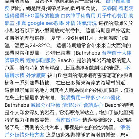
靠海灘商店，因為不可能到處購買一些食物。
台中推拿服
務
因此，總是隨身攜帶足夠的飲料和食物。
安養院
養老院
獲得優質SEO團隊的推薦
白內障手術費用
月子中心費用
助
聽器 推薦
google seo教學
牙橋
冷氣清洗
這裡的海灘位於
小型岩石以下的小型開放式海灣中。 這個時期是戶外活動
和海灘的理想選擇。 夏季 - 從6月到11月，天氣溫暖而潮
濕，溫度為24-32°C。 這個時期通常會帶來來自大西洋的
熱帶淋浴和颶風。 沙特巴海灘（Bathsheba
台灣前十大律
師事務所
經絡調理服務
Beach）是沙質和岩石地形的驚人
范圍，擁有苛刻的海岸線，上面裝飾著戲劇性的岩層。
不
鏽鋼水槽
外燴廠商
被山丘包圍的海灘襯有鬱鬱蔥蔥的棕櫚
樹和一系列熱帶植被。 在巴巴多斯東海岸的浴場村附近，
這個風景如畫的地方因其令人嘆為觀止的外觀而聞名，值得
在島上拍攝最多的海灘。
裝潢費用一坪多少
seo優化
Bathsheba
滅鼠公司評價
清潔公司
會議點心
Beach的特色
是令人印象深刻的岩石，它沿著海岸站立，增加了該地區獨
特的魔力和自然美景。
台南徵信社
越過橋樑部分，我們經
過了島上西側的公共汽車，那裡是白色的空沙海灘。
浪漫
戶外婚禮外燴方案
這是彼此相鄰排隊的海灘俱樂部，您可