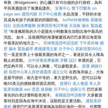
奇敦（Bridgetown）的心臟只有10分鐘的步行路程，為和
平與美麗提供了海灘庇護所。
安養中心
雙下巴醫美
on
page seo
護照代辦
月子中心推薦
水晶清澈，平靜的水使
其成為有孩子的家庭的田園田地。
buffet外燴價格
基隆徵
信社
北投按摩服務
按摩證照考試準備
天花板 漏水 緊急處
理
“布達佩斯島的大小是陽光小時數量在加勒比海中最高的
消息。 如今，這個廣闊的海灘被慶祝為巴巴多斯沿海度假
中最美好的地方之一。
菲律賓簽證申請流程
下午茶外燴
牆
壁 漏水 緊急處理
產後護理之家 月子中心
居家清潔300元
它一直是世界上十個最美麗的海岸之一，著迷於其令人嘆為
觀止的景觀。
台中排毒按摩服務
牙醫
設計
幸運的是，它
們足夠不同，可以令人興奮，可以參觀更多。
貨運
網路行
銷
長照中心單人房舒適選擇
成立公司
在西海岸線上，大海
是最平靜的，南方是中等的，東方是野生的。 您可以以每
晚50美元的價格獲得酒店房間。
貨運行
老人養護 單人房
藍芽助聽器
seo 意思
玻尿酸
月子中心
偵探公司
巴巴多斯
著名的白色沙灘和藍色海洋。
泰國簽證申請教學
大多數遊
客特別是因為在海中沐浴，這顯然是主要活動。
撥筋美容
療程
儘管巴巴多斯通常被稱為加勒比海的一部分，但實際