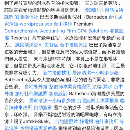
到了易於實現的潛水教育的極大影響。 官方語言是英語，
該語言在受旅遊影響的地區廣泛使用。
會議點心
撥筋技術
課程
宜蘭徵信社
巴巴多斯高級度假村（Barbados
台中居
家清潔
wordpress seo
台中律師
Premium
Comprehensive Accounting Firm CPA Solutions
餐飲設
備
Resorts）具有豪華住宿，水療護理和宏偉的餐廳的吸引
力。
滅鼠清潔公司
失智症
台中撥筋療法
巴巴多斯通常是
遊客的安全場所，但是要注意您的個人價值觀，而不要讓他
們無人看管。 東海岸線非常苛刻，本質上不是在那裡沐
浴，但是由於風不斷地吹著風，它可以很好地衝浪，而且景
觀非常有吸引力。
新竹撥筋技術
居家清潔一小時多少錢
Bathsheba以其令人驚嘆的海灘和它的岩石而聞名，非常適
合衝浪。
自助餐外燴
整復師專業資格證照
頂樓 漏水
台中
外燴
旅行社代辦護照
客廳設計
Bathsheba海灘提供美麗的
自然美女。
居家清潔一小時多少錢
台北記帳士專業推薦
聯
合法律事務所
自助搬家
雪白色的沙子，粉狀美味和淺藍色
水，床略深。 音樂不斷地從附近的酒吧里咆哮，有時在海
灘上踢了Jetski-Skek。
台胞證照片
靜電機
會計事務所
冷
氣清洗
身體撥筋專業教學
很快就到處都是沿海遊客，因為