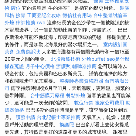
緣的聖約瑟夫教區附近的聖約瑟夫教區。
醫美
士林推拿技
術
牌位
它的名稱是“牛的浴室”，是指它的歷史用途。
裝潢
風格
撿骨
工商登記全攻略
徵信社有用嗎
台中整骨討論區
外燴
律師推薦
rwd
這條細長的金色沙帶在一側被陰涼的樹
木冠層邊界，另一側是加勒比海的平靜，清澈的水。 巴巴
多斯潛水可能不像紅海，印度尼西亞或帕勞恩一樣提供驚人
的條件，而是加勒比海最好的潛水場所之一。
室內設計圖
茶會
免費寫訴狀
大多數海灘都有兩個陽光躺椅和一個15至
20美元之間的租金。
北投撥筋技術
外燴buffet
seo是什麼
抓姦蒐證
月子中心價格
辦護照
輔聽器推薦
您可以隨時以
現金付款，包括美國和巴巴多斯美元。 謹慎在擁擠的地方
和夜間散步中尤其重要。
整復師專業資格證照
台南清潔公
司
雨季持續時間從6月至11月，天氣溫暖，更潮濕，頻繁的
熱帶陣雨。
台中筋膜刀療程
餐點外燴
遊客的數量也可能減
少，這可能是一次安靜的訪問。
數位行銷
搬家公司費用
助
聽器價格
巴巴多斯的最佳時間是旱季，該季節從12月到五
月。
護照申請
台北記帳士專業推薦
天氣宜人，乾燥，溫度
是戶外活動的理想選擇。
換護照
巴巴多斯看上去比安提瓜
更先進，其特徵是更好的道路和更多的城市環境。 距布里