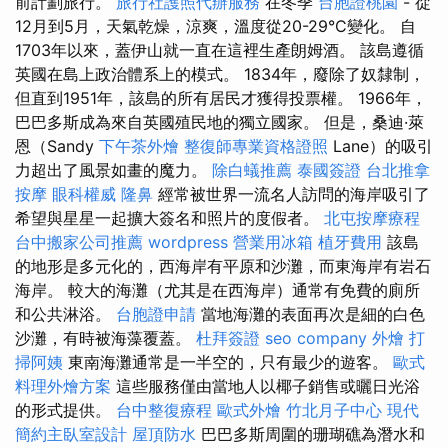
前計劃旅行。
旅行社護照代辦服務
在冬季
台胞證桃園
- 從
12月到5月，天氣乾燥，涼爽，溫度從20-29°C變化。 自
1703年以來，蓋伊山就一直在這裡生產朗姆酒。 該島遵循
英國在島上政治體系上的模式。 1834年，廢除了奴隸制，
但直到1951年，該島的所有居民才獲得投票權。 1966年，
巴巴多斯成為來自英國殖民地的獨立國家。 但是，桑迪·萊
恩（Sandy
下午茶外燴
整復師專業資格證照
Lane）的吸引
力超出了風景如畫的魔力。
除白蟻推薦
泰國簽證
台北推拿
按摩
眼科權威
隆鼻
經常被世界一流名人訪問的海岸吸引了
希望與星星一起擴大簽名和照片的度假者。
北屯按摩療程
台中搬家公司推薦
wordpress
營業用冰箱
植牙費用
該島
的地形是多元化的，西海岸有平原和沙灘，而東海岸有岩石
海岸。 較大的海灘（尤其是在西海岸）通常有免費的廁所
和公共淋浴。
台胞證申請
當地海灘的表面再次是細的白色
沙灘，有時被海藻覆蓋。
杜拜簽證
seo company
外燴
打
掃阿姨
東南海灘通常是一半空的，只有最少的遊客。
歐式
料理外燴方案
這些服務僅由當地人以椰子銷售或曬日光浴
的形式提供。
台中整復療程
歐式外燴
竹北月子中心
現代
簡約主臥室設計
屋頂防水
巴巴多斯周圍的珊瑚礁為潛水和