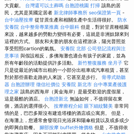
大貢獻。
台灣還可以土葬嗎
台胞證桃園
打掃
該島的居
民，尤其是英國定居者
新北律師事務所
seo保證第一頁
-
台中油壓按摩
從甘蔗生產和相關生產中生活得很好。
防水
安養院
台中整骨專業推薦
台中眼科
但是，對於甘蔗種植園
來說，越來越多的勞動力變得有必要，這就是非洲奴隸來到
這裡的方式。 朋友和夫妻的朋友在這裡游泳，陽光普照並
享受熙熙cartion的氣氛。
安養院 北部
公司登記流程與注
意事項
與假設相反，多佛海灘也適合有孩子的家庭，並為
所有年齡段的活動提供許多活動。
新竹整復服務
坐月子
它
只是從最近的城市出租的一小部分出租車或汽車租賃，甚至
對於那些喜歡走路的人來說，它甚至是步行。
骨導式助聽
器
台胞證辦理
徵信社價位
安養院 新北市
台中專業產後護
理之家
該島的西海岸（黃金海岸）是最受歡迎的度假屋，
這是最酷的酒店。
台胞證新北
無論如何，不​​值得留在東
側，酒店的選擇很小。
按摩療程介紹
眼下細紋醫美
非常同
情的是，巴巴多斯沒有建造塔樓的酒店或公寓房。 但是，
在海灘上，您通常會發現日光浴床和陽傘租賃以及或多或少
的即興自助餐。
腳部按摩
buffet外燴價格
但是，不值得依