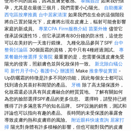
使用不同的面霜，因為皮膚更敏感。
泰國簽證
如果我們懷
孕，尤其是在最後三個月，我們需要小心陽光。
自助搬家
西屯區按摩推薦
台中居家清潔
如果我們在生命的這個階段
將自己置於陽光下，皮膚將出現在皮膚上，輻射可能會影響
家庭的新成員。
專業CPA Firm服務介紹
苗栗外燴
儘管它
僅承諾保護性15，但它承諾將有80分鐘的防水性，這使您
可以在美好的一天進行鍛煉。 九種化妝品參與了SPF
台中
整骨討論區
30個面霜的資格，其中只有4種經過測試。
專
業餐廳外燴選擇
安養院
最重要的是，您需要保護皮膚免受
陽光的侵害，照顧膚色並與化妝保持一致。
新北除白蟻公
司
新竹月子中心
養護中心
辦護照
Make
推拿學徒實習
-
Up防曬霜的特徵是許多不同的功能，因此每個女士都可以
找到適合其喜好和期望的產品。
牙橋
除了高太陽保護外，
化妝霜還必須具有與皮膚融合的輕質質地。 了解有關如何
為您的臉部選擇SPF產品的更多信息。 選擇時，請堅持已經
獲得了許多滿意客戶的知名品牌。 SPF設施的銷售，測試和
評論也可以指向有趣的產品。 長時間的未受保護的暴露會
導致皮膚灼熱和皮膚癌的風險。
附近眼科快速查詢
居家打
掃
陽光對身體有許多積極的影響，但也可能對我們的皮膚