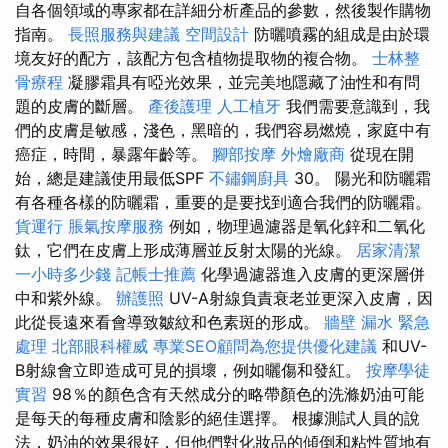
自各個領域的專家都在詳細分析產品的參數，然後製作購物
指南。
長照服務與建議
空間設計
防曬噴霧的組成是由於環
境友好的配方，該配方包含植物提取物的複合物。
士林整
骨療程
凝膠霜具有啞光效果，並完美地隱藏了油性和有問
題的皮膚的斷層。
產後護理
人工植牙
我們需要意識到，我
們的皮膚是敏感，淺色，黑暗的，我們容易燃燒，家庭中有
癌症，時間，暴露年齡等。
腳部按摩
外燴廠商
從現在開
始，總是建議使用最低SPF
不鏽鋼廚具
30。 陽光和防曬霜
有各種各樣的防曬霜，重要的是要找到適合我們的防曬霜。
貨運行
脹氣按摩服務
例如，物理過濾器是氧化鋅和二氧化
鈦，它們在皮膚上形成薄層並反射太陽的光線。
居家清潔
一小時多少錢
記帳士推薦
化學過濾器進入皮膚的更深層併
中和紫外線。
辦護照
UV-A射線負責衰老並更深入皮膚，因
此從長遠來看會導致皺紋和色素斑的形成。
牆壁 漏水 緊急
處理
北部眼科權威
專業SEO顧問為您提供優化建議
和UV-
B射線會立即造成可見的損壞，例如曬傷和發紅。
按摩學徒
實習
98％的顏色含有天然成分的略帶顏色的洗滌奶油可能
是每天的每種皮膚和陰影的絕佳選擇。 根據測試人員的說
法，奶油的效果很好，但他們對化妝品的傾倒和粘性質地有