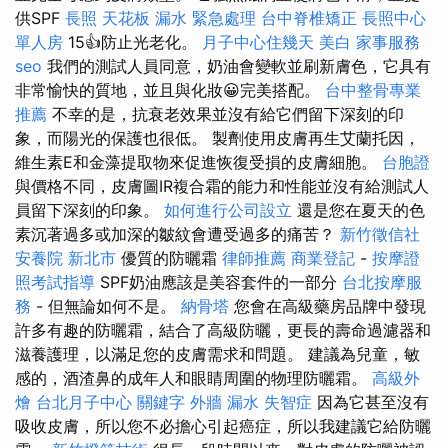
供SPF
長照
天花板 漏水 緊急處理
台中脊椎矯正
長照中心
單人房
15👍防止光老化。
月子中心住幾天
美白
家事服務
seo
我們的測試人員同意，奶油會變軟並刷新膚色，它具有
非常愉快的質地，並且與化妝😀完美搭配。
台中整骨專業
推薦
不幸的是，抗衰老效果並沒有給它們留下深刻的印
象，而陽光的保護也很低。 製劑使用皮膚再生艾蘭托因，
維生素E和金藻提取物來促進恢復受損的皮膚細胞。
台胞證
與價格不同，皮膚圖IR複合霜的能力和性能並沒有給測試人
員留下深刻的印象。
如何進行公司設立
還是您在夏天的色
素沉著過多或加深的皺紋會遭受過多的痛苦？
新竹徵信社
安養院 新北市
優質的防曬霜
律師推薦
商業登記
-
按摩證
照考試指導
SPF奶油應該是美容套件的一部分
台北按摩服
務
- 但無論如何不是。
納骨塔
您會在高級藥房品牌中發現
許多有趣的防曬霜，結合了高級防曬，更長的壽命過濾器和
滋養護理，以滿足您的皮膚需求和問題。 建議為兒童，敏
感的，酒渣鼻的成年人和眼睛周圍的物理防曬霜。
高級外
燴
台北月子中心
關鍵字
外牆 漏水
失智症
因為它甚至沒有
吸收皮膚，所以您不必擔心引起癌症，所以我建議它給防曬