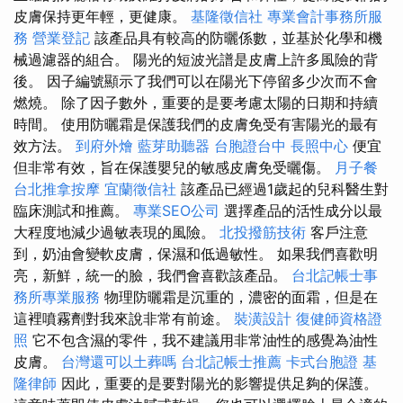
皮膚保持更年輕，更健康。
基隆徵信社
專業會計事務所服
務
營業登記
該產品具有較高的防曬係數，並基於化學和機
械過濾器的組合。 陽光的短波光譜是皮膚上許多風險的背
後。 因子編號顯示了我們可以在陽光下停留多少次而不會
燃燒。 除了因子數外，重要的是要考慮太陽的日期和持續
時間。 使用防曬霜是保護我們的皮膚免受有害陽光的最有
效方法。
到府外燴
藍芽助聽器
台胞證台中
長照中心
便宜
但非常有效，旨在保護嬰兒的敏感皮膚免受曬傷。
月子餐
台北推拿按摩
宜蘭徵信社
該產品已經過1歲起的兒科醫生對
臨床測試和推薦。
專業SEO公司
選擇產品的活性成分以最
大程度地減少過敏表現的風險。
北投撥筋技術
客戶注意
到，奶油會變軟皮膚，保濕和低過敏性。 如果我們喜歡明
亮，新鮮，統一的臉，我們會喜歡該產品。
台北記帳士事
務所專業服務
物理防曬霜是沉重的，濃密的面霜，但是在
這裡噴霧劑對我來說非常有前途。
裝潢設計
復健師資格證
照
它不包含濕的零件，我不建議用非常油性的感覺為油性
皮膚。
台灣還可以土葬嗎
台北記帳士推薦
卡式台胞證
基
隆律師
因此，重要的是要對陽光的影響提供足夠的保護。