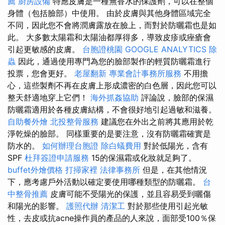
薦
廚房設備
特應皮膚是一種無香水的保護劑，可以在整個
身體（包括臉部）中使用。 由於皮膚與其他身體區域完全
不同，因此您不會將潤膚露放在臉上，而對於防曬霜也是如
此。 大多數太陽霜和太陽油都厚得多，導致皮疹或痤瘡會
引起更敏感的皮膚。
台胞證桃園
GOOGLE ANALYTICS
除
蟲
因此，通過使用專門為您的臉部製作的輕質防曬霜進行
投票，您會更好。
老屋翻新
專業會計事務所服務
不用擔
心，這些製劑不再在皮膚上形成濃密的白色層，因此您可以
整天舒適地穿上它們！
海外抓姦協助
評論說，臉部的保濕
防曬霜適用於各種皮膚結構，不會很好地引起過敏和滋養。
自助餐外燴
北投整骨服務
建議您在外出之前將其應用於乾
淨乾燥的臉部。 同樣重要的是要注意，沒有防曬霜確實是
防水的。
如何辦理台胞證
除白蟻費用
對於低陽光，含有
SPF
杜拜簽證申請服務
15的保濕霜或化妝就足夠了。
buffet外燴價格
打掃家裡
法律事務所
但是，在其他情況
下，應考慮戶外活動以確定要使用哪種類型的防曬霜。
台
中整骨推薦
皮膚可能不受陽光的保護，並且容易受到曬傷
和陽光的影響。
護照代辦
清潔工
對於那些使用引起光敏
性，去皮或抗acne操作員的產品的人來說，面部受100％保