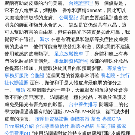
聚醣有助於皮膚的均勻美麗。
台胞證辦理
另一個優點是，
它不含八粒甲苯，煙酰胺，香水和酒精densat，因此可以
大膽地磨損敏感的皮膚。
公司登記
我們主要建議那些喜歡
明亮的飾面和額外水合的人。 缺點是它仍然具有八晶，這
可以幫助有害的自由基，但這在陽光下確實是如此可靠，我
覺得它在這裡。
漏水
在患有酒渣鼻和濕疹等炎症性皮膚疾
病的患者中，他們可能會導致發紅和刺激，因此我們不建議
使用敏感的皮膚類型。
足底放鬆按摩
手，身體和臉上有專
門的化妝品絕非偶然。
推拿師資格證照
臉部的特殊化妝品
會提高並增加，具體取決於其目的和預期影響。
專業會計
事務所服務
台胞證
這個問題的答案非常明確
養老院
-
旅行
社代辦護照
面部，頸部和手是人體皮膚最脆弱的部分之
一。
離婚
在整個陽光的一年中，天氣狀況和溫度變化會導
致不同的美容護理。 防曬霜是一種化妝品，有助於保護皮
膚免受陽光有害光線的影響。
台中養生排毒
防曬霜上的化
學或物理過濾器有助於阻斷​​UV-A和UV-B射線，從而減少對
皮膚的損害。
按摩師資格證照
泰國簽證
茶會
專業CPA
Firm服務介紹
合法專業徵信社
助聽器品牌
居家打掃
搬家
公司費用ptt
“使用防曬霜對於維持皮膚健康和預防皮膚癌極