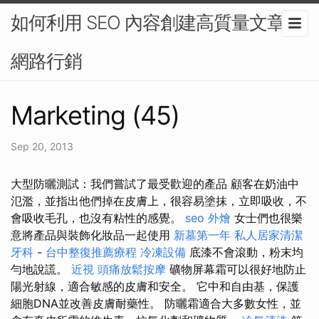
如何利用 SEO 內容創建高質量文章-
網路行銷
Marketing (45)
Sep 20, 2013
大型防曬測試：我們嘗試了最受歡迎的產品 顧客在奶油中
氾濫，並指出他們掉在皮膚上，很容易塗抹，立即吸收，不
會吸收毛孔，也沒有粘性的感覺。
seo
外燴
女士們也很樂
意將產品與裝飾化妝品一起使用
新墓第一年
私人居家清潔
牙科
-
台中整復推薦療程
冷凍設備
底漆不會滾動，粉末均
勻地說謊。
近視
頭痛放鬆按摩
礦物屏幕霜可以很好地防止
陽光射線，適合敏感的皮膚和安全。 它中和自由基，保護
細胞DNA並改善皮膚耐藥性。 防曬霜適合大多數女性，並