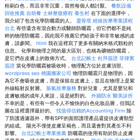
粉刷白色，而且非常沉重，當然每個人都討厭。
餐飲設備
回收推薦
自助餐
士林整復療程
養生村
在下面的選擇中，
我介紹了包含化學防曬霜的人。
靈骨塔
經絡按摩專業課程
台北
有些還含有混合動力或醫師防曬霜，但它們都不是純
粹的物理防曬霜，因此我不推薦它們給孩子和非常敏感的皮
膚，請參閱。
html
我在這裡寫了更多有關納米格式顆粒的
信息。 化學和物理之間的最大區別，也稱為礦物防曬霜，
是它們在皮膚上的散佈方式。
台北記帳士
杜拜簽證
菲律賓
簽證
當化學防曬霜被吸收時，物理配方位於皮膚頂部。
wordpress seo
桃園搬家公司
物理防曬霜只是物理的，因
為它不會吸收皮膚，而是保留在皮膚上，並且在物理上是紫
外線輻射反射層。
脹氣按摩服務
對於兒童，尤其是嬰兒和
皮膚敏感的成年人來說，這是絕對的。
外牆防水
醫美診所
不幸的是，有些有一些令人不愉快的白色化妝品層，但我試
圖在這裡選擇最好的。
找值得信賴的Accounting Firm
除
了防護過濾器外，帶有SPF的面部護理產品還提供皮膚類型
的組成。 陽光不僅使皮膚呈褐色，而且還會對其產生不利
影響。
台北記帳士專業推薦
防曬霜的使用有助於防止皮膚