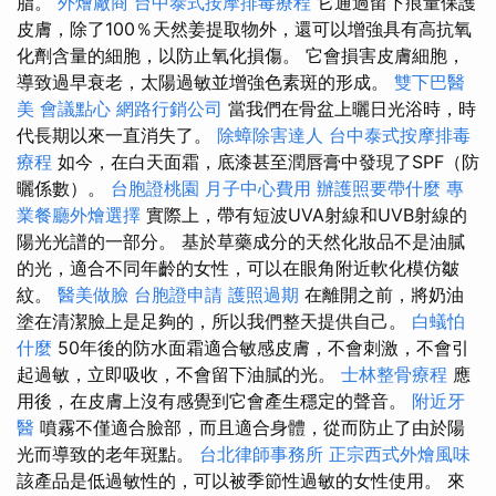
脂。
外燴廠商
台中泰式按摩排毒療程
它通過留下痕量保護
皮膚，除了100％天然姜提取物外，還可以增強具有高抗氧
化劑含量的細胞，以防止氧化損傷。 它會損害皮膚細胞，
導致過早衰老，太陽過敏並增強色素斑的形成。
雙下巴醫
美
會議點心
網路行銷公司
當我們在骨盆上曬日光浴時，時
代長期以來一直消失了。
除蟑除害達人
台中泰式按摩排毒
療程
如今，在白天面霜，底漆甚至潤唇膏中發現了SPF（防
曬係數）。
台胞證桃園
月子中心費用
辦護照要帶什麼
專
業餐廳外燴選擇
實際上，帶有短波UVA射線和UVB射線的
陽光光譜的一部分。 基於草藥成分的天然化妝品不是油膩
的光，適合不同年齡的女性，可以在眼角附近軟化模仿皺
紋。
醫美做臉
台胞證申請
護照過期
在離開之前，將奶油
塗在清潔臉上是足夠的，所以我們整天提供自己。
白蟻怕
什麼
50年後的防水面霜適合敏感皮膚，不會刺激，不會引
起過敏，立即吸收，不會留下油膩的光。
士林整骨療程
應
用後，在皮膚上沒有感覺到它會產生穩定的聲音。
附近牙
醫
噴霧不僅適合臉部，而且適合身體，從而防止了由於陽
光而導致的老年斑點。
台北律師事務所
正宗西式外燴風味
該產品是低過敏性的，可以被季節性過敏的女性使用。 來