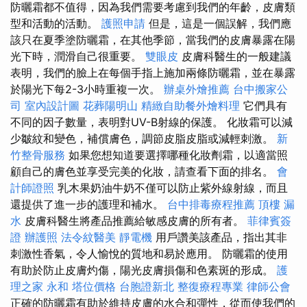
防曬霜都不值得，因為我們需要考慮到我們的年齡，皮膚類
型和活動的活動。
護照申請
但是，這是一個誤解，我們應
該只在夏季塗防曬霜，在其他季節，當我們的皮膚暴露在陽
光下時，潤滑自己很重要。
雙眼皮
皮膚科醫生的一般建議
表明，我們的臉上在每個手指上施加兩條防曬霜，並在暴露
於陽光下每2-3小時重複一次。
辦桌外燴推薦
台中搬家公
司
室內設計圖
花葬陽明山
精緻自助餐外燴料理
它們具有
不同的因子數量，表明對UV-B射線的保護。 化妝霜可以減
少皺紋和變色，補償膚色，調節皮脂皮脂或減輕刺激。
新
竹整骨服務
如果您想知道要選擇哪種化妝劑霜，以適當照
顧自己的膚色並享受完美的化妝，請查看下面的排名。
會
計師證照
乳木果奶油牛奶不僅可以防止紫外線射線，而且
還提供了進一步的護理和補水。
台中排毒療程推薦
頂樓 漏
水
皮膚科醫生將產品推薦給敏感皮膚的所有者。
菲律賓簽
證
辦護照
法令紋醫美
靜電機
用戶讚美該產品，指出其非
刺激性香氣，令人愉悅的質地和易於應用。 防曬霜的使用
有助於防止皮膚灼傷，陽光皮膚損傷和色素斑的形成。
護
理之家 永和
塔位價格
台胞證新北
整復療程專業
律師公會
正確的防曬霜有助於維持皮膚的水合和彈性，從而使我們的