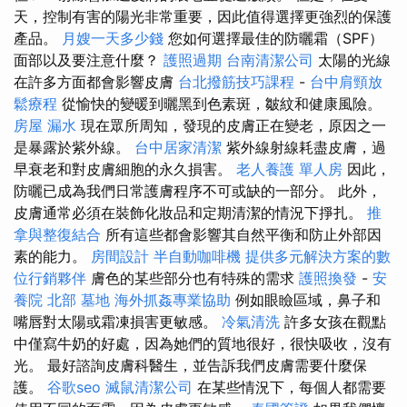
天，控制有害的陽光非常重要，因此值得選擇更強烈的保護
產品。
月嫂一天多少錢
您如何選擇最佳的防曬霜（SPF）
面部以及要注意什麼？
護照過期
台南清潔公司
太陽的光線
在許多方面都會影響皮膚
台北撥筋技巧課程
-
台中肩頸放
鬆療程
從愉快的變暖到曬黑到色素斑，皺紋和健康風險。
房屋 漏水
現在眾所周知，發現的皮膚正在變老，原因之一
是暴露於紫外線。
台中居家清潔
紫外線射線耗盡皮膚，過
早衰老和對皮膚細胞的永久損害。
老人養護 單人房
因此，
防曬已成為我們日常護膚程序不可或缺的一部分。 此外，
皮膚通常必須在裝飾化妝品和定期清潔的情況下掙扎。
推
拿與整復結合
所有這些都會影響其自然平衡和防止外部因
素的能力。
房間設計
半自動咖啡機
提供多元解決方案的數
位行銷夥伴
膚色的某些部分也有特殊的需求
護照換發
-
安
養院 北部
墓地
海外抓姦專業協助
例如眼瞼區域，鼻子和
嘴唇對太陽或霜凍損害更敏感。
冷氣清洗
許多女孩在觀點
中僅寫牛奶的好處，因為她們的質地很好，很快吸收，沒有
光。 最好諮詢皮膚科醫生，並告訴我們皮膚需要什麼保
護。
谷歌seo
滅鼠清潔公司
在某些情況下，每個人都需要