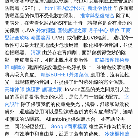
這意味著即使皮膚油膩或乾燥，您也可以選擇臉上最合適的
防曬霜（SPF）。
html
室內設計公司
新北徵信社
許多面部
防曬產品的作用不受化妝的限制。
推拿與整復結合
除了時
間表外，在查看化妝品的SPF因子時，請觀察是否有廣泛的
光保護（UVA
外燴擺盤
產後護理之家 月子中心
牌位
工商
登記全攻略
泰國簽證
UVB）或僅防止UVB輻射。 透明的一
致性可以最大程度地減少危險屍體，軟化和平衡音調，並促
進輕曬黑。
清潔
由於存在青銅劑，面部會獲得微妙的陰
影，使皮膚良好，可防止脫水和刺激性。
筋絡按摩技術專
班
輔聽器
建議將該設備塗在乾淨的臉上，並通過按摩運動
將其吸入真皮。
精緻BUFFET外燴菜色
應用後，沒有油性
光，出現穩定的音調，並提供了針對紫外線的完全保護。
高雄律師
換護照
護理之家
Joseon產品的美之間最引人注
目的區別是提供廣泛的保護，是它具有一個齒狀配方。
室
內設計
除了保護我們的皮膚免受光，滋養，舒緩和滋潤皮
膚外，還建議使用可以是聖潔或合併的所有皮膚類型，酒精
和無味的防曬霜。 Allantoin提供深層水合，並有助於再
生，同時減輕發紅。
Google商家檔案
維生素E作為抗氧化
劑，有效地中和自由基，延遲了衰老的跡象。
冷凍櫃推薦