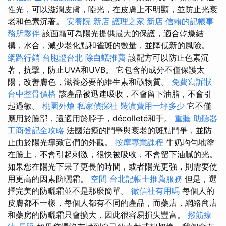
性光，可以滋潤皮膚，啞光，在皮膚上不明顯，並防止光衰
老和色素沉著。
安養院 新店
護理之家 新店
信賴的記帳事
務所夥伴
該面霜可為陽光提供最大的保護，適合乾燥結
構，水合，減少老化點和雀斑的數量，並降低新的風險。
網路行銷
台胞證台北
除白蟻推薦
該配方可以防止色素沉
著，抗擊，防止UVA和UVB。 它包含的成分不僅保護太
陽，改善膚色，滋養必要的維生素和礦物質。
免費寫訴狀
台中整骨價格
該產品被迅速吸收，不會留下油脂，不會引
起過敏。
桃園外燴
私家偵探社
裝潢費用一坪多少
它不僅
應用於臉部，還適用於脖子，décolleté和手。
重聽 助聽器
工商登記全攻略
法國治癒的鬥爭與衰老的斑點鬥爭，並防
止由於陽光導致它們的外觀。
按摩專業課程
牛奶均勻地塗
在臉上，不會引起刺激，很快被吸收，不會留下油膩的光。
如果您在陽光下呆了更長的時間，或者陽光更強，則需要使
用更高的因素防曬霜。
空間
台北記帳士推薦服務
但是，選
擇完美的防曬霜並不是那麼簡單。
徵信社有用嗎
每個人的
皮膚都不一樣，每個人都有不同的產品，而藥店，網絡商店
和藥房的防曬霜只會擴大，因此很容易損失豐富。
撥筋療