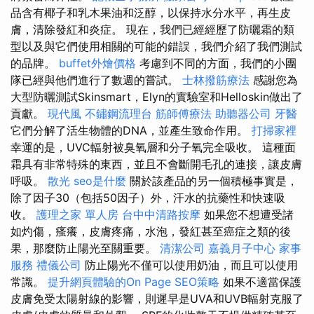
品含有椰子和乳木果油和泛醇，以保持水分水平，再生皮
膚，清除發紅和炎症。 現在，我們已經經歷了防曬霜的類
型以及與它們使用相關的可能的錯誤，我們介紹了我們測試
的品牌。
buffet外燴價格
考慮到不同的方面，我們的小團
隊已經與他們進行了數週的嘗試。
士林撥筋療法
感謝您為
大型防曬測試Skinsmart，Elyn的實驗室和Helloskin做出了
貢獻。
現代風
不鏽鋼流理台
筋師傅療法
助聽器公司
牙醫
它們分解了活生物體的DNA，並產生致命作用。
打掃家裡
幸運的是，UVC輻射被臭氧層和分子氧完全吸收。 這種面
霜具有非常特殊的東西，並且不會斷開毛孔的連接，讓皮膚
呼吸。
散光
seo是什麼
關於該產品的另一個積極事實是，
除了因子30（包括50因子）外，汗水的抗藥性和快速吸
收。
護理之家 單人房
台中中清路按摩
如果您不想遭受諸
如灼傷，瘙癢，皮膚疼痛，水泡，發紅甚至癌症之類的後
果，那麼防止陽光至關重要。
清潔公司
嘉義月子中心
家事
服務
禮儀公司
防止陽光不僅可以使用奶油，而且可以使用
常識。
提升網頁體驗的On Page SEO策略
如果不適當保護
皮膚免受太陽射線的影響，則遲早是UVA和UVB輻射克服了