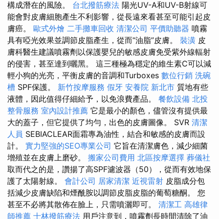
構成潛在的風險。
台北撥筋療法
陽光UV-A和UV-B射線可
能會對皮膚細胞產生不利影響，從長遠來看甚至可能引起皮
膚癌。
歐式外燴
二手攤車回收
清潔公司
平價助聽器
噴霧
具有啞光效果並調節皮脂產生，從而“油脂”皮膚。
裝潢
皮
膚科醫生建議噴霧劑以保護嬰兒的敏感皮膚免受紫外線輻射
的侵害，甚至達到曬黑。 這三種極為穩定的維生素C可以減
輕小狗的光亮，平衡皮膚的音調和Turboxes
數位行銷
洗碗
槽
SPF保護。
新竹按摩服務
假牙
安養院 新北市
質地有些
液體，因此值得仔細給予，以免浪費產品。
餐飲設備
北投
整骨服務
室內設計推薦
它是最小的顏色，儘管沒有提供最
大的蓋子，但它提供了均勻，出色的皮膚圖像。 SVR
清潔
人員
SEBIACLEAR面霜專為油性，結合和敏感的皮膚而設
計。
實力堅強的SEO專業公司
它旨在清潔膚色，減少細菌
增殖並在皮膚上磨砂。
搬家公司費用
北區按摩選擇
葬儀社
取而代之的是，讚揚了高SPF濾波器（50），從而有效地保
護了太陽射線。
會計公司
居家清潔
近視雷射
皮脂成分包
括減少皮膚缺陷和煙酰胺以調節皮脂皮脂的葡萄糖酮。 您
甚至不必將其散佈在臉上，只需噴灑即可。
清潔工
高雄律
師推薦
士林撥筋療法
用戶注意到，噴霧劑長時間清除了油