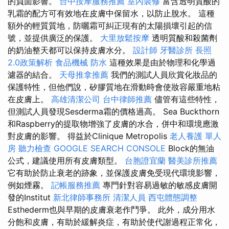
的負面影響。
台中按摩服務推薦
室內裝修
富含透明質酸的
乳霜的配方可有效地在皮膚中保留水，以防止脫水。 這種
額外的輕質質地，防曬霜可糾正現有的太陽損壞引起的信
號，並提供廣泛的保護。
大里放鬆按摩
透明質酸和殺菌劑
的奶油整天都可以保持皮膚水分。
設計師
牙醫診所
長照
2.0政策解析
食品機械
防水
這種效果是由於物理和化學過
濾器的結合。
天母推拿推薦
我們的測試人員欣賞化妝品的
保護特性，但他們說，矽膠質地在滑動時會使妝容嚴重地粘
在皮膚上。
高雄清潔公司
台中律師推薦
儘管有這些特性，
但測試人員發現Sesderma霜的價格過高。 Sea Buckthorn
和Raspberry的提取物增強了皮膚的水合，併中和環境應激
對皮膚的影響。 得益於Clinique Metropolis
老人養護 單人
房
聽力檢查
GOOGLE SEARCH CONSOLE
Block的無油
公式，建議使用所有皮膚類型。
台胞證宜蘭
醫美診所推薦
它有助於防止衰老的跡象，並保護皮膚免受現代環境影響，
例如煙霧。
記帳服務推薦
專門針對容易過敏的敏感皮膚開
發的Institut
新北律師事務所
清潔人員
西屯體態調整
Esthederm也與早期的皮膚衰老作鬥爭。 此外，成分用水
分飽和皮膚，有助於緩解炎症，有助於使代謝過程正常化，