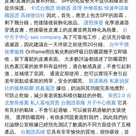
皮膚/皮膚的質量和外觀。 SPF的化妝整天不提供精確甚至
提供保護。
卡式台胞證
助聽器 原理
外燴茶點
快速申請泰
國簽證
高雄徵信社
因此，首先，應塗上包含SPF的面霜，
剩下幾分鐘，然後隨後裝飾化妝品。
護照換發
化學過濾器
穿透皮膚，然後吸收皮膚上的皮膚並將其轉化為熱量。
台
中月子中心
seo company
為了可靠地工作，必須充分吸收
過濾器，因此建議在一天停留之前使用20分鐘。
台中平價
按摩服務
Oriflame用抗氧化劑的呼吸日防曬霜幾乎立即吸
收，留下蓬鬆的皮膚表面。 大多數評論都描述了防曬霜對
抗色素沉著的效率和有益特性，適合敏感真皮，不會引起刺
激，並補償了音調。 通過定期使用，您可以實現不會引起
老年斑點或雀斑的簡單，安全的曬黑。
裝潢風格
私家偵探
社的服務範圍
抓姦蒐證
據信，奶油與其功能完美地應對，
可防止乾燥，減少衰老斑點和模仿皺紋的外觀。
長照2.0
台
北整骨推薦
私人墓地買賣
台胞證基隆
月子中心推薦
它具
有良好的氣味，不會引起過敏，可以被容易過敏的女孩使
用。 選擇防曬霜時，有很多問題要面對我們，因此我們的
社論辦公室根據已經預先測試了數週的不同方面提供了五種
產品。
台胞證高雄
它具有非常愉快的質地，很快吸收，並