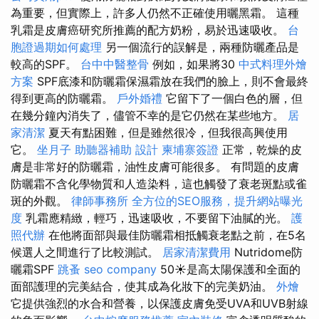
為重要，但實際上，許多人仍然不正確使用曬黑霜。 這種
乳霜是皮膚癌研究所推薦的配方奶粉，易於迅速吸收。
台
胞證過期如何處理
另一個流行的誤解是，兩種防曬產品是
較高的SPF。
台中中醫整骨
例如，如果將30
中式料理外燴
方案
SPF底漆和防曬霜保濕霜放在我們的臉上，則不會最終
得到更高的防曬霜。
戶外婚禮
它留下了一個白色的層，但
在幾分鐘內消失了，儘管不幸的是它仍然在某些地方。
居
家清潔
夏天有點困難，但是雖然很冷，但我很高興使用
它。
坐月子
助聽器補助
設計
柬埔寨簽證
正常，乾燥的皮
膚是非常好的防曬霜，油性皮膚可能很多。 有問題的皮膚
防曬霜不含化學物質和人造染料，這也觸發了衰老斑點或雀
斑的外觀。
律師事務所
全方位的SEO服務，提升網站曝光
度
乳霜應精緻，輕巧，迅速吸收，不要留下油膩的光。
護
照代辦
在他將面部與最佳防曬霜相抵觸衰老點之前，在5名
候選人之間進行了比較測試。
居家清潔費用
Nutridome防
曬霜SPF
跳蚤
seo company
50☀️是高太陽保護和全面的
面部護理的完美結合，使其成為化妝下的完美奶油。
外燴
它提供強烈的水合和營養，以保護皮膚免受UVA和UVB射線