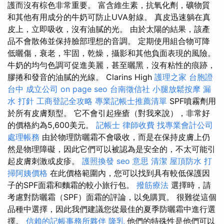
護而沒有棕色非常重要。 富含維生素，抗氧化劑，礦物質
和其他有用成分的牛奶可防止UVA射線。 真皮迅速躺在真
皮上，立即吸收，沒有油膩的光。 由於太陽的結果，該產
品不會散佈並保持臉部理想的音調。 定期使用組合物可降
低曬傷，衰老，牢固，乾燥，攝影和其他負面表現的風險。
牛奶的均勻色調可促進美麗，甚至曬黑，沒有粘性的痕跡，
膠捲和發音的油膩的光線。 Clarins High
護理之家
台胞證
台中
成立公司
on page seo
台南徵信社
小腿放鬆按摩
漏
水 打針
工商登記全攻略
專業記帳士推薦清單
SPF噴霧劑用
於所有皮膚類型。 它不會引起痤瘡（對我來說），非常好
的價格約為5,600美元。
記帳士
律師收費
找專業會計公司
處理帳務
由於物理防曬霜不會吸收，而是在保持皮膚上仍
然是物理障礙，因此它們可以被認為是安全的，不太可能引
起皮膚刺激或皮疹。
護照換發
seo 意思
清潔
屋頂防水
打
掃阿姨價格
在此價格範圍內，您可以找到具有較低保護因
子的SPF面霜和麵霜的較小旅行包。
撥筋療法
選擇時，請
考慮對防曬霜（SPF）面霜的評論，以免購買。 很難從這個
品種中選擇，因此我們建議您從最佳的夏季防曬霜中進行選
擇。
信賴的記帳事務所夥伴
隆乳
他們的特殊性是他們可以