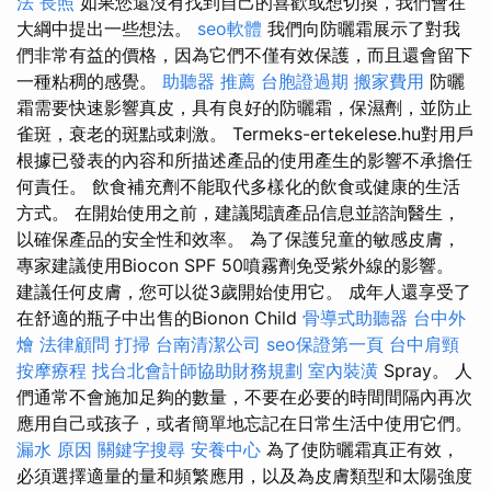
法
長照
如果您還沒有找到自己的喜歡或想切換，我們會在
大綱中提出一些想法。
seo軟體
我們向防曬霜展示了對我
們非常有益的價格，因為它們不僅有效保護，而且還會留下
一種粘稠的感覺。
助聽器 推薦
台胞證過期
搬家費用
防曬
霜需要快速影響真皮，具有良好的防曬霜，保濕劑，並防止
雀斑，衰老的斑點或刺激。 Termeks-ertekelese.hu對用戶
根據已發表的內容和所描述產品的使用產生的影響不承擔任
何責任。 飲食補充劑不能取代多樣化的飲食或健康的生活
方式。 在開始使用之前，建議閱讀產品信息並諮詢醫生，
以確保產品的安全性和效率。 為了保護兒童的敏感皮膚，
專家建議使用Biocon SPF 50噴霧劑免受紫外線的影響。
建議任何皮膚，您可以從3歲開始使用它。 成年人還享受了
在舒適的瓶子中出售的Bionon Child
骨導式助聽器
台中外
燴
法律顧問
打掃
台南清潔公司
seo保證第一頁
台中肩頸
按摩療程
找台北會計師協助財務規劃
室內裝潢
Spray。 人
們通常不會施加足夠的數量，不要在必要的時間間隔內再次
應用自己或孩子，或者簡單地忘記在日常生活中使用它們。
漏水 原因
關鍵字搜尋
安養中心
為了使防曬霜真正有效，
必須選擇適量的量和頻繁應用，以及為皮膚類型和太陽強度