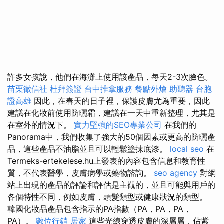
許多女孩說，他們在海灘上使用該產品，每天2-3次臉色。
苗栗徵信社
杜拜簽證
台中推拿服務
餐點外燴
助聽器
台胞
證高雄
因此，在春天的日子裡，保護皮膚尤為重要，因此
建議在化妝前使用防曬霜，建議在一天中重新整理，尤其是
在室外的情況下。
實力堅強的SEO專業公司
在我們的
Panorama中，我們收集了強大的50個因素或更高的防曬產
品，這些產品不油脂並且可以輕鬆塗抹底漆。
local seo
在
Termeks-ertekelese.hu上發表的內容包含信息和教育性
質，不代表醫學，皮膚病學或藥物諮詢。
seo agency
對網
站上出現的產品的評論和評估是主觀的，並且可能與用戶的
各個特性不同，例如皮膚，頭髮類型或健康狀況的類型。
韓國化妝品產品包含指示的PA指數（PA，PA，PA，
PA）。
數位行銷
居家
這些光線穿透皮膚的深層層，佔紫