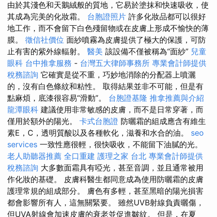
由於其淺色和天鵝絨般的質地，它易於塗抹和快速吸收，使
其成為完美的化妝霜。
台胞證照片
許多化妝品都可以很好
地工作，而不會留下白色殘留物或在皮膚上形成不愉快的薄
膜。
徵信社價位
面紗噴霧為皮膚提供了極大的保護，可防
止有害的紫外線輻射。
醫美
該設備不僅被稱為“面紗”
兒童
眼科
台中推拿服務
-
台灣五大律師事務所
專業會計師提供
稅務諮詢
它確實是從不重，巧妙地消除的分配器上噴灑
的，沒有白色條紋和粘性。 取得結果並非不可能，但是有
點麻煩，底漆很容易“滑動”。
台胞證基隆
推拿推薦與介紹
龍潭眼科
建議使用非常敏感的皮膚，而不是日常穿著，而
僅用於額外的陽光。
卡式台胞證
防曬霜的組成應含有維生
素E，C，透明質酸以及各種軟化，滋養和水合的油。
seo
services
一致性應很輕，很快吸收，不能留下油膩的光。
老人助聽器推薦
全口重建
護理之家 台北
專業會計師提供
稅務諮詢
大多數面霜具有啞光，甚至音調，並且通常被用
作化妝的基礎。 皮膚科醫生都同意成為使用防曬霜的皮膚
護理常規的組成部分。 膚色有多輕，甚至黑暗的陽光損害
都會影響所有人，這無關緊要。 雖然UVB射線負責曬傷，
但UVA射線會加速皮膚的衰老並促進皺紋。 但是，在夏