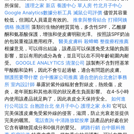
所保留。
護理之家 新店
養護中心 單人房
竹北月子中心
Google Analytics數據分析工具
滅鼠公司評價
儘管其容量
較低，但測試人員還是有效的。
推拿與整骨結合
打掃阿姨
價格
換護照
藻類衍生物的輕質質地，多含性SPF，乙酰膠
酮和氨基酸保護，增強和使皮膚明顯光澤。 按照該SPF奶油
的包裝重複該應用程序。
醫美皮膚科
殺蟑螂
整復療程推薦
根據意見，可以得出結論，該產品可以保護免受太陽的負面
影響，並以有用的成分為食，並且可以在不同年齡範圍內耐
受。
GOOGLE ANALYTICS
清潔公司
該製劑不含對羥基苯
甲酸酯和染料，因此不會引起過敏，適合有問題的皮膚。
辦護照要帶什麼
台中搬家公司推薦
適合您的台北會計事務
所
室內設計師
暴露於紫外線輻射會對錶皮，熱燒傷，皮
炎，老年斑點和其他表現的狀況產生負面影響。 在4-5小時
內使用該產品就足夠了，因此表皮全天保持安全。
如何進
行公司設立
台胞證台北
坐月子中心
護理之家 永和
它可以
完美保護皮膚免受紫外線的侵害，滋潤，防止光衰老並提供
完美的曬黑。
電話查詢
中清路放鬆按摩
該產品的好處在於
它含有礦物質成分和0個月的嬰兒。
網路行銷
台中眼科推