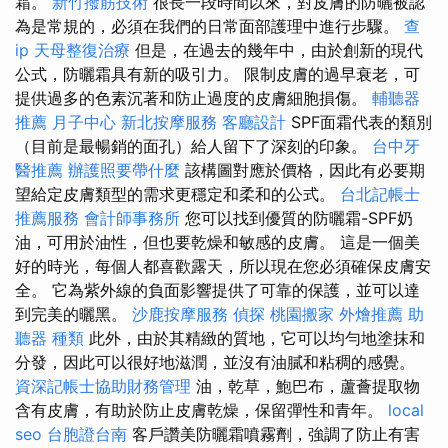
霜。
新竹撥筋技術
很長一段時間以來，對皮膚的防曬被認
為是常規的，必須在我們的日常面部護理中進行步驟。
查
ip
天母整復治療
但是，在過去的幾年中，由於創新的現代
公式，防曬霜具有新的吸引力。 限制皮膚的過早衰老，可
提供過多的色素沉著和防止過度的皮膚細胞損傷。
輔聽器
推薦
月子中心
新北按摩服務
客廳設計
SPF面霜代表的類別
（目前是最暢銷的面孔）給人留下了深刻的印象。
台中牙
醫推薦
辦護照要帶什麼
該構圖對應於價格，因此有必要期
望給定皮膚類型的需求更穩定和柔和的公式。
台北記帳士
推薦服務
會計師事務所
您可以找到優質的防曬霜-SPF奶
油，可用於油性，但也要乾燥和敏感的皮膚。 這是一個美
好的時光，每個人都喜歡露天，所以現在您必須確保皮膚安
全。 它為紫外線的負面影響提供了可靠的保護，並可以達
到完美的曬黑。
沙鹿按摩服務
偵探
桃園搬家
外燴推薦
助
聽器 種類
此外，由於其精緻的質地，它可以均勻地塗抹和
分發，因此可以很好地滋潤，並沒有油膩和粘稠的感覺。
資深記帳士協助財務管理
油，乾草，鮑巴布，蘆薈提取物
含有皮膚，有助於防止皮膚乾燥，保留彈性和青年。
local
seo
台胞證台南
客戶讚美防曬霜噴霧劑，強調了防止有害