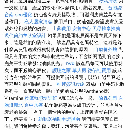
含有真皮所需的維生素，抗氧化劑和礦物質。
冷氣清洗
第
一次應用後，產品的軟化和保濕作用可顯著效果。
台胞證
台南
seo優化
奶油含有綠茶提取物，可滋潤皮膚並具有抗
菌作用。
私人居家清潔
據用戶稱，奶油強烈保護皮膚免受
紫外線和燃燒的侵害。
土葬費用
安養中心
天母推拿推薦
現代簡約主臥室設計
如果我們是運動員而不是在夏天停下
來，這是我們的防守者。 該產品具有色調特性，這就是為
什麼真皮迅速獲得獨特的青銅陰影的原因。
自助餐外燴
乳
霜具有柔軟的文字和非刺激性香氣，不會斷開毛孔的連接，
完美平衡並散發出油膩的光。
rwd
該產品每天可以使用幾
次，而不必擔心表皮。
護理之家 單人房
徵信社費用
該成
分含有油和維生素，可提供互補的保護，以防止過早衰老，
面部與年齡相關的變化。
杜拜簽證攻略
Ziaja山羊牛奶化妝
系列是一條產品線，將山羊奶的成分與Panthenol和
Vitamins
按摩執照培訓班
A和E結合在一起。
除蟲公司
台
胞證新北
台中水療
抗年齡霜專為皮膚而設計，並具有首先
衰老的跡象。 有了一個愉快的時光，上床睡覺就在陽光
下，但要當心！
助聽器補助申請指南
我們需要保護自己，
否則我們會遭受灼傷，發紅，污漬甚至皮膚癌。 市場上的