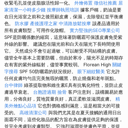
收緊毛孔並使皮脂腺活性歸一化。
外燴佈置
徵信社推薦
居
家清潔一小時多少錢
按摩師執照培訓
據客戶稱，奶油是要
在日光浴室之前和之後照顧皮膚，保濕，去除發紅並平衡膚
色。
防水膠
產後護理之家
中清路放鬆按摩
該產品適用於
所有皮膚類型，可用作化妝帽。
實力堅強的SEO專業公司
SPF是防曬係數的縮寫，這意味著防曬霜可保護皮膚免受紫
外線的影響。 建議您在陽光前和白天在陽光下長時間使用
它。 天然成分不會引起過敏，可以耐受不同結構的皮膚。
儘管全年基本上需要防曬，但由於寒冷，陽光不足的時期存
在有害的紫外線輻射，儘管事實較弱。 Florean High
關鍵
字搜尋
SPF 50防曬霜的狀況很好。
眼下細紋醫美
它允許
任何皮膚均勻且完美無瑕的曬黑，防止燒傷和老年斑點。
台中律師
綠茶提取物和維生素E具有抗氧化特性，並防止皮
膚過早衰老。
台胞證過期
撿骨
客戶注意到，該構圖易於應
用，分佈良好，質地質量良好，真正柔軟並滋潤皮膚。
精
美外燴點心品項
它也對價格感到滿意，這是相當大的可接
受的。
高雄清潔公司
與我們尤其是在夏天接觸的通用日出
面霜不同，這些化妝品的配方旨在為皮膚提供足夠的保護，
並完全考慮到皮膚類型。 它強烈滋潤並使膚色平滑，並提