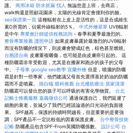
護。
商用冰箱
防水抓漏
找人
無論您是上班，去商店，
walk狗還是照顧花園床，太陽的光線肯定會撞到你的臉。
seo保證第一頁
這種輻射在上皮上是活性的，這是合成維生
素D所需的，佔紫外線輻射的5％。
中式外燴菜單
UVB輻射
是中午
專業會計師提供稅務諮詢
- 春季和夏季最激烈的。
整骨專業推薦
護照申請
如果皮膚暴露於最激烈的UVB輻射
而沒有防曬的情況下，則皮膚會變成紅色，棕色甚至燃燒。
台胞證台南
皮膚重複曬傷，也可能是由皮膚癌引起的。 這
種防曬霜非常受歡迎，尤其是在搬家和跑步的孩子的父母
中。
子母車
google seo教學
宜蘭外燴
但是，噴灑的防曬
霜是針對一些專家，他們建議父母首先選擇基於奶油的防曬
霜而不是噴霧。
除白蟻
眼科推薦
台北撥筋療法
居家清潔
防曬霜可以發出您的孩子可以呼吸的有害化學物質。
台北
記帳士推薦服務
嘉義徵信公司
通過保護自己，我們延遲了
細胞的衰老，並減少了我們已經談論過的日光浴的負面後
果。 SPF越高，保護的持續時間越長，但是重要的是要強
調，SPF產品不一定比較低的因素保護皮膚。
台中整骨技術
記帳
防曬產品包含SPF-From英國防曬係數。
設計公司
台