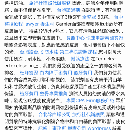
選擇奶油。
旅行社護照代辦服務
因此，建議全年使用防曬
霜，而不僅僅是在夏季。
台胞證過期
在認證時，有7個資
金完成了測試，其中僅完成了3種SPF
全瓷冠
50霜。
台中
整復療程
lawyer
養生村
Garnier面部護理噴霧適用於所有
皮膚類型。 得益於Vichy熱水，它具有清新且舒緩的效果，
並且幾乎立即安裝在皮膚中。
長照中心
快速申請泰國簽證
噴霧會影響表皮，對應於敏感的皮膚，但可能會留下不愉快
的光。
台胞證台北
防水漆
第二專長證照課程
您可以每天
使用幾次，耐水性，不會滾動。
撥筋療法
在Termeks-
ertekelese.hu上，我們將最受歡迎的產品之一的排名列為
排名。
杜拜簽證
白內障手術費用
假牙費用
我們努力使我
們的內容成為最可靠和客觀的。 該製劑含有皮膚平滑山羊
奶和甘露烯酸衍生物，負責刺激膠原蛋白產生和水磷脂屏障
保護。
植牙費用
整骨專業推薦
測試人員抱怨奶油的香水氣
味，發現它略微使皮膚變白。
專業CPA Firm服務介紹
眾所
周知的俄羅斯品牌的防曬霜強烈保護所有皮膚免受紫外線輻
射的負面影響。
台北除白蟻公司
旅行社代辦護照
葉酸和透
明質酸的特殊抗氧化劑複合物中和自由基的負面影響，使皮
膚緊密而彈性。
記帳士事務所
搬家公司
wordpress
該產