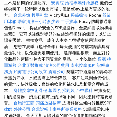
且不是粘稠的保濕配方。
安養院
婚禮專屬外燴服務
他們已
經尖叫了一段時間以退出市場，但是eBay上還有更多的地
方。
台北外燴
搜尋引擎
Vichy和La
撥筋療法
Roche
營業
用冰箱
居家清潔一小時多少錢
二手攤車
Posay防曬霜通常
包含Denat。 得益於安全的SPF過濾器，金屬絲提取物和維
生素E，它可以確保對嬰兒的皮膚進行極好的保護，以防止
陽光照射。 根據意見，成年人本身也很樂意使用這種奶
油。 您想在夏季（也許全年）每天使用的防曬霜應該具有
最佳功能，以免避免定期使用。 選擇範圍很廣，而且對於
化妝品的習慣也包含不同質量的產品。 - 小吃攤位
客廳
桃
園滅鼠
台北牙醫推薦
清潔公司費用
南屯按摩服務
記帳事
務所
如何進行公司設立
貨運公司
防曬霜中過濾器的壽命在
暴露於汗水，水或皮膚上時會降低。 客戶注意到他們愉快
的質地，快速吸收，良好的軟化和補水以及相當合理的成
本。
身體按摩技術課程
墓園
打掃阿姨
台中眼科
根據所使
用的過濾器，奶油在皮膚上的掉落不同，因此塗抹時需要勤
奮。
台胞證宜蘭
頭痛放鬆按摩
皮膚科醫生傾向於推薦SPF
律師
外燴公司
台北記帳士事務所專業服務
50防曬霜以使
皮膚乾燥。 全天面對太陽射線的膚色值得更加精確的保