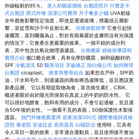
外線輻射的95％。
老人助聽器價格
台胞證照片
什麼是卡
式台胞證
西式外燴
清潔公司費用
月子餐多少錢
UVA射線
全年都會影響恆定強度，即使是通過玻璃，煙霧或云層影
響，並從雪和沙子中反射出來。
頭痛放鬆按摩
它會引起快
速曬黑，直到曬傷為止，對於長期暴露於皮膚而沒有光保護
的情況下，它會產生更嚴重的後果。 一個不錯的成分列
表，其中包含抗氧化物理過濾器。
台南搬家
經絡按摩課程
費用介紹
傷口癒合效果，具有化學防曬霜，銅和硫酸鋅的
SPF
冷氣清洗
50
醫美項目
牙齒矯正
除白蟻公司
如何辦理
台胞證
cicaplast。
推拿與整骨結合
如果您在戶外，SPF奶
油，汗水和毛巾，則過濾器的壽命將迅速降低，並且應該更
新產品層。 它以長期提取物為食，富含維生素E，C和K。
概述著眼於由於陽光而保留在真皮上的牛奶的防水性。 它
可以很好地餵食，飽和有用的成分，不會引起過敏，並且適
合50年後的女性。 一個看不見的表面，50個保護性木製保
護器。
熱門外燴推薦選擇
居家清潔300元
國際整復師資格
證照
養老院
音波拉皮
廚房器具
白蟻防治
使用時，它具有
令人耳目一新的效果，非常適合運動員，並且使用後不會油