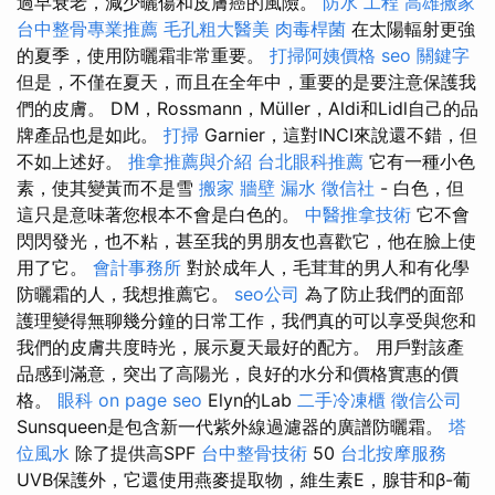
過早衰老，減少曬傷和皮膚癌的風險。
防水 工程
高雄搬家
台中整骨專業推薦
毛孔粗大醫美
肉毒桿菌
在太陽輻射更強
的夏季，使用防曬霜非常重要。
打掃阿姨價格
seo 關鍵字
但是，不僅在夏天，而且在全年中，重要的是要注意保護我
們的皮膚。 DM，Rossmann，Müller，Aldi和Lidl自己的品
牌產品也是如此。
打掃
Garnier，這對INCI來說還不錯，但
不如上述好。
推拿推薦與介紹
台北眼科推薦
它有一種小色
素，使其變黃而不是雪
搬家
牆壁 漏水
徵信社
- 白色，但
這只是意味著您根本不會是白色的。
中醫推拿技術
它不會
閃閃發光，也不粘，甚至我的男朋友也喜歡它，他在臉上使
用了它。
會計事務所
對於成年人，毛茸茸的男人和有化學
防曬霜的人，我想推薦它。
seo公司
為了防止我們的面部
護理變得無聊幾分鐘的日常工作，我們真的可以享受與您和
我們的皮膚共度時光，展示夏天最好的配方。 用戶對該產
品感到滿意，突出了高陽光，良好的水分和價格實惠的價
格。
眼科
on page seo
Elyn的Lab
二手冷凍櫃
徵信公司
Sunsqueen是包含新一代紫外線過濾器的廣譜防曬霜。
塔
位風水
除了提供高SPF
台中整骨技術
50
台北按摩服務
UVB保護外，它還使用燕麥提取物，維生素E，腺苷和β-葡