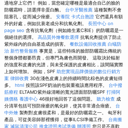
適地穿上它們！ 例如，當您確定哪種是最適合自己的臉的
防曬霜時，請選擇非蛋白酶。
台中牙醫推薦
這種製劑不會
阻塞孔，從而減少痤瘡。
安養院
卡式台胞證
它們還具有額
外的好處，例如抗衰老成分和抗氧化劑。
長照中心
on
page seo
含有抗氧化劑（例如維生素C和E）的防曬霜是一
個絕佳的選擇。
高品質外燴餐飲選擇
抗氧化劑提供了防止
紫外線內的自由基造成的損害。
餐飲設備回收推薦
白蟻防
治
新竹整骨服務
事實是，這些特殊的臉部防曬霜比傳統的
整個身體都要昂貴，但專門為膚色而開發。 這取決於輻射
的強度和皮膚的光譜，與未受保護的皮膚相比，該間隔實際
上如何增加。 例如，SPF
助您實現品牌價值的數位行銷方
案
律師收費
30在淺色皮膚上的持續時間比棕色的皮膚短得
多。
html
按照該SPF奶油的包裝重複該應用程序。
台中撥
筋療程
ELTAMD紫外線清晰的寬光譜面部防曬SPF
打掃阿
姨價格
養護中心
46很好地回答了這個問題。
聽力檢查
成
分清單包括可預防痤瘡的氧化鋅，使其非常適合痤瘡。
台
中外燴
製劑對皮膚很柔和，是最好的防曬霜之一。 匈牙利
產品，可從美容師那裡獲得，從事ILCSI準備工作。
台南搬
家
滅鼠清潔公司
推拿證照考試準備
辦護照
您只是不喜歡