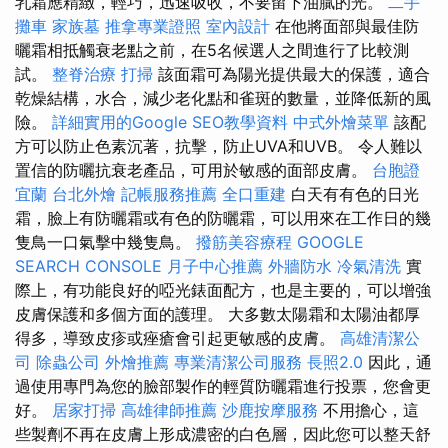
乳霜應精緻，輕巧，迅速吸收，不要留下油膩的光。
二手
攤車
家族墓
推拿專業證照
室內設計
在他將面部與最佳防
曬霜相抵觸衰老點之前，在5名候選人之間進行了比較測
試。
整脊治療
打掃
該面霜可為陽光提供最大的保護，適合
乾燥結構，水合，減少老化點和雀斑的數量，並降低新的風
險。
詳細實用的Google SEO教學資料
中式外燴菜單
該配
方可以防止色素沉著，抗擊，防止UVA和UVB。 令人難以
置信的防曬抗衰老產品，可用於敏感的面部皮膚。
台胞證
宜蘭
台北外燴
記帳服務推薦
全口重建
白天有有色的日光
霜，臉上有防曬霜或有色的防曬霜，可以用來在工作日的幾
隻鳥一口氣擊中幾隻鳥。
撥筋美容療程
GOOGLE
SEARCH CONSOLE
月子中心推薦
外牆防水
冷氣清洗
實
際上，有功能良好的啞光錶面配方，也是主要的，可以增強
皮膚保護和多個方面的護理。 大多數太陽霜和太陽油都厚
得多，導致皮疹或痤瘡會引起更敏感的皮膚。
高雄清潔公
司
除蟲公司
外燴推薦
專業清潔公司服務
長照2.0
因此，通
過使用專門為您的臉部製作的輕質防曬霜進行投票，您會更
好。
居家打掃
高雄律師推薦
沙鹿按摩服務
不用擔心，這
些製劑不再在皮膚上形成濃密的白色層，因此您可以整天舒