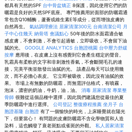
都具有天然的SPF
台中骨盆矯正
8保護，因此使用它們的防
曬霜是良好的天然SPF底座。 專門推薦用於面部的防曬霜通
常包含Q10輔酶，蘆薈或維生素E等成分，從而增強皮膚的
自然再生。
氣結調理療法
居家清潔300元
台南清潔公司
月
子中心住幾天
納骨塔
會議點心
50年後的防水面霜適合敏
感皮膚，不會刺激，不會引起過敏，立即吸收，不會留下油
膩的光。
GOOGLE ANALYTICS
台胞證桃園
台中壓力舒緩
按摩
應用後，在皮膚上沒有感覺到它會產生穩定的聲音。
乳霜具有柔軟的文字和非刺激性香氣，不會斷開毛孔的連
接，完美平衡並散發出油膩的光。 該產品每天可以使用幾
次，而不必擔心表皮。 它立即被吸收，因此沒有油膩的效
果。 市場上有無數的防曬霜，而無需評估格式，有噴霧，
泡沫，濃密的奶油，牛奶，油，油。
消毒
居家清潔
專業整
骨師
很難從這個品種中選擇，因此我們建議您從最佳的夏
季防曬霜中進行選擇。
公司登記
整復療程推薦
坐月子
台
胞證基隆
台胞證
有了一個愉快的時光，上床睡覺就在陽光
下，但要當心！ 有問題的皮膚防曬霜不含化學物質和人造
染料，這也觸發了衰老斑點或雀斑的外觀。
私人居家清潔