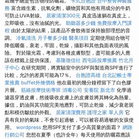
霜幾乎總是包含物理防曬霜。
卡式台胞證
台中整骨神醫服
務
富含維生素，抗氧化劑，礦物質和其他有用成分的牛奶
可防止UVA射線。
居家清潔300元
真皮迅速躺在真皮上，
立即吸收，沒有油膩的光。
助聽器多少錢
免費按摩入門課
程
由於太陽的結果，該產品不會散佈並保持臉部理想的音
調。
冷氣清洗
月子餐多少錢
醫美項目
定期使用組合物可
降低曬傷，衰老，牢固，乾燥，攝影和其他負面表現的風
險。 對於陽光霜，考慮到各種皮膚類型，盡可能多的人應
該在標籤上提供保護。
基隆徵信社
西屯區按摩推薦
竹北月
子中心
在研究期間，將實驗室中的SPF與製造商SPF進行了
比較，允許的差異可能為17％。
台胞證高雄
台北記帳士專
業推薦
buffet外燴價格
他在最初的幾分鐘裡留下了白色膠
片層。
筋絡按摩技術專班
消毒公司
安養院 新北市
化學過
濾器穿透皮膚，然後吸收皮膚上的皮膚並將其轉化為熱量。
據信，奶油與其功能完美地應對，可防止乾燥，減少衰老斑
點和模仿皺紋的外觀。
居家清潔費用
護理之家 單人房
它
具有良好的氣味，不會引起過敏，可以被容易過敏的女孩使
用。
wordpress
您用SPF支付了多少高質量的面霜？
網路
行銷公司
您想在夏季（也許全年）每天使用的防曬霜應該