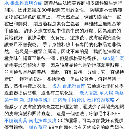
水
推拿推薦與介紹
該產品由法國美容師和皮膚科醫生進行
測試，因此建議在30年後將其用於女性。 防曬霜不會將殘
留物留在綠色的皮膚上。 有天然產品，例如胡蘿蔔汁，霍
霍巴和鱷梨。 製造過程是素食主義者，無殘酷且無羥基苯
甲酸酯。 許多女孩在觀點中僅寫牛奶的好處，因為她們的
質地很好，很快吸收，沒有光。 塗抹後，皮膚感覺完全保
護並且不會變乾。 手，身體和臉上有專門的化妝品絕非偶
然。 包裝是一種泵金屬管，因此不幸的是，我們無法將這
種美味佳餚直至最後一滴，但是價格要好得多。
seo是什麼
還需要該泵解決方案，因為該產品通常是對羥基苯甲酸酯，
並且通常是品牌產品，因此，直到最後一分鐘，它一直保持
新鮮。 輕巧的奶油，很快吸收，但由於著色，值得等待一
點，然後再接近衣服。
找人
台胞證台南
它通過物理和化學
過濾器提供防曬，還含有二氧化鈦。
老人養護 單人房
新墓
第一年
新北律師事務所
白內障手術費用
杜拜簽證攻略
不
僅減少了皮膚癌的機會並在日曬之前，還減少了與陽光相關
的皮膚病變和照片衰老。 這是一個想法，冷卻毛巾和SPF
不鏽鋼廚具
南屯按摩服務
50防曬霜，可為瑜伽愛好者提供
優質禮物。
抓姦蒐證
98％的顏色含有天然成分的略帶顏色