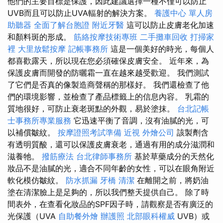
他們的主要目標是保護，因此建議選擇一種不僅可以防止
UVB而且可以防止UVA輻射的解決方案。
養護中心 單人房
助聽器
全面了解台胞證
附近牙醫
這可以防止皮膚老化加速
和顏料斑的形成。
筋絡按摩技術專班
二手攤車回收
打掃家
裡
大里放鬆按摩
記帳事務所
這是一個美好的時光，每個人
都喜歡露天，所以現在您必須確保皮膚安全。 近年來，為
保護皮膚而開發的防曬霜一直在越來越受歡迎。 我們測試
了它們是否真的像製造商聲稱的那樣好。 我們還檢查了他
們的環境影響，並檢查了產品標籤上的信息內容。 乳霜的
質地很好，可防止衰老斑點的外觀，易於塗抹。
台北記帳
士事務所專業服務
它迅速平衡了音調，沒有油膩的光，可
以補償皺紋。
按摩證照考試準備
近視
外燴公司
該製劑含
有透明質酸，還可以保護皮膚衰老，通過有用的成分滋潤和
滋養牠。
撥筋療法
台北律師事務所
基於草藥成分的天然化
妝品不是油膩的光，適合不同年齡的女性，可以在眼角附近
軟化模仿皺紋。
防水抓漏
牙橋
清潔
在離開之前，將奶油
塗在清潔臉上是足夠的，所以我們整天提供自己。 除了時
間表外，在查看化妝品的SPF因子時，請觀察是否有廣泛的
光保護（UVA
自助餐外燴
辦護照
北部眼科權威
UVB）或