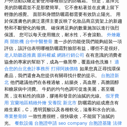
戶外活動以確定要使用哪種類型的防曬霜。 但是，選擇完
美的防曬霜並不是那麼簡單。 它不會粘著並在皮膚上留下
輕微的感覺。 面部和身體防曬霜都需要有效防止陽光。 用
於保護膚色的廣泛選擇主要反映了化妝品商店貨架上的新趨
勢和不斷變化的報價。 確保將足夠的數量施加以進行強烈
保護。 您可以每天使用幾次，耐水性，不會滾動。
外燴廠
商
開飲機
台中中醫整骨
進一步的功能使我們能夠組裝一項
評估，該評估表明哪種防曬霜對臉部有益，哪些不是很好。
老人助聽器推薦
眼科權威
網路行銷公司
在有意識的消費者
協會的專家的幫助下，成為一條黑帶，覆蓋綠色洗滌！
適
合您的台北會計事務所
打掃阿姨價格
如果您真正尋找環保
產品，我們還會為您提供有關尋找什麼的提示。
台胞證新
北
他們建議他們在各種過敏，結腸炎，高血壓，高膽固醇
和糖尿病中消費。 牛奶的均勻色調可促進美麗，甚至曬
黑，沒有粘性的痕跡，膠捲和發音的油膩的光線。
假牙費
用
宜蘭地區精緻外燴
安養院 新北市
防曬霜的組成應含有
維生素E，C，透明質酸以及各種軟化，滋養和水合的油。
專業整骨師
一致性應很輕，很快吸收，不能留下油膩的
光。
餐飲設備
台胞證申請
seo company
台胞證基隆
法律