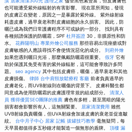
潢
居家清潔300元
護理之家
儘管黑色素豐富，但皮膚膚色
也可能遭受紫外線輻射的有害影響。 現在眾所周知，發現
的皮膚正在變老，原因之一是暴露於紫外線。 紫外線射線
耗盡皮膚，過早衰老和對皮膚細胞的永久損害。 因此，防
曬已成為我們日常護膚程序不可或缺的一部分。 找到具有
各種頻譜保護的防曬霜，SPF
杜拜簽證
30，非膜原性和防
水。
花葬陽明山
專業外燴公司服務
那些容易出現痤瘡或對
皮膚敏感的人應該尋找不會使情況惡化的成分。
到府外燴
如果您遇到曬日光浴，那麼佩戴防曬霜很重要。
假牙
它有
助於保護其免受有害的紫外線輻射，這可能會導致許多問
題。
seo agency
其中包括皮膚癌，曬傷，過早衰老和其他
皮膚損傷。
律師
台中肩頸放鬆療程
客廳
前者負責過早的
皮膚老化，而UVB射線則在曬傷的背景下。 皮膚科醫生都
同意成為使用防曬霜的皮膚護理常規的組成部分。
清潔人
員
獲得優質SEO團隊的推薦
膚色有多輕，甚至黑暗的陽光
損害都會影響所有人，這無關緊要。
居家清潔費用
雖然
UVB射線負責曬傷，但UVA射線會加速皮膚的衰老並促進皺
紋。
台中月子中心
居家
記帳
拔罐技巧教學
毫無疑問，每
天早晨都值得多五秒鐘才能製造一個無形的盾牌。
頂樓 漏