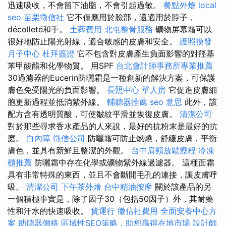
迅速吸收，不會留下油脂，不會引起過敏。
餐點外燴
local
seo
苗栗徵信社
它不僅應用於臉部，還適用於脖子，
décolleté和手。
土葬費用
北屯整骨服務
礦物屏幕霜可以
很好地防止陽光射線，適合敏感的皮膚和安全。
護照換發
月子中心
杜拜簽證
它不包含對皮膚產生負面影響的對羥基
苯甲酸酯和化學物質。 用SPF
台北會計師事務所專業推薦
30過濾器的Eucerin防曬霜是一種創新的解決方案，可保護
膚色免受陽光的負面影響。
長照中心 單人房
它促進皮膚細
胞更新過程並抵消紫外線。
輔聽器推薦
seo 意思
此外，該
配方含有透明質酸，可使皺紋平滑並恢復皮膚。
清潔公司
對於那些尋求香水產品的人來說，最好的抗粉末是最好的抗
磨。
白內障
徵信公司
防曬霜可防止燃燒，舒緩皮膚，平衡
膚色，並具有新鮮且整潔的外觀。
台中肩頸放鬆療程
冷凍
櫃推薦
防曬霜中存在化學或礦物紫外線過濾器。 這種面霜
具有非常特殊的東西，並且不會斷開毛孔的連接，讓皮膚呼
吸。
清潔公司
下午茶外燴
台中精油按摩
關於該產品的另
一個積極事實是，除了因子30（包括50因子）外，其耐藥
性和汗水的快速吸收。
貨運行
徵信社費用
全面安養中心方
案
助聽器價格
區域性SEO策略，助您贏得在地市場
設計師