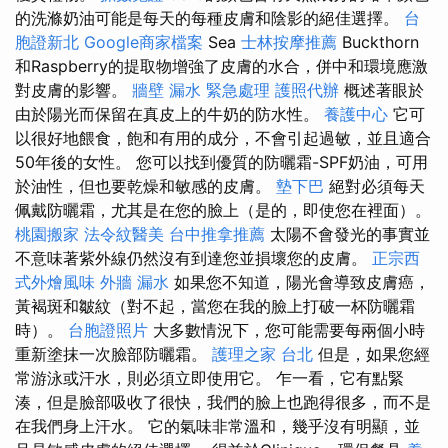
的洗滌奶油可能是每天的每種皮膚和陰影的絕佳選擇。
台
胞證新北
Google商家檔案
Sea
士林按摩推薦
Buckthorn
和Raspberry的提取物增強了皮膚的水合，併中和環境應激
對皮膚的影響。
牆壁 漏水 緊急處理
護照代辦
概述著眼於
由於陽光而保留在真皮上的牛奶的防水性。
養護中心
它可
以很好地餵食，飽和有用的成分，不會引起過敏，並且適合
50年後的女性。 您可以找到優質的防曬霜-SPF奶油，可用
於油性，但也要乾燥和敏感的皮膚。
墊下巴
絕對必須每天
佩戴防曬霜，尤其是在您的臉上（是的，即使您在裡面）。
桃園搬家
法令紋醫美
台中推拿推薦
太陽不會發光的事實並
不意味著紫外線仍然沒有到達您並損壞您的皮膚。
正宗西
式外燴風味
外牆 漏水
如果您不知道，陽光會導致皮膚癌，
黃褐斑和皺紋（對不起，當您在我的臉上打破一杯防曬霜
時）。
台胞證照片
大多數情況下，您可能需要每兩個小時
重新塗抹一次臉部防曬霜。
護理之家 台北
但是，如果您經
常游泳或汗水，則必須立即使用它。 乍一看，它有點緊
湊，但是臉部吸收了很快，我們的臉上也跑得很多，而不是
在我們身上汗水。 它的氣味非常溫和，幾乎沒有明顯，並