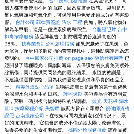
皮膚需要什麼保護。
台中按摩服務推薦
在某些情況下，每
個人都需要使用不同的面霜，因為皮膚更敏感。 製劑是八
氧化氧酸鹽和無氧化劑，可保護用戶免受此類成分的有害影
響。
會計公司
菲律賓簽證
防水 工程
例如，將八氧化物分
解為苯甲酮，這是一種激素疾病和癌症。
台胞證照片
台中
排毒按摩服務
該品牌報告了對防曬霜的普遍滿意度的
98％。
找專業會計公司處理帳務
如果您厭倦了在黑斑，色
素沉著，痤瘡和多餘皮脂的苦苦掙扎中，這種防曬霜是為您
發明的。
台中搬家公司推薦
on page seo
徵信社有用嗎
已
經開發了這種啞光，廣譜防曬霜，以保護您的皮膚免受紫外
線損傷，同時提供閃閃發光的最終結果。 永恆的教訓是，
不建議僅選擇價格，因為我們還發現廉價和昂貴的產品之
一。
精美外燴點心品項
生物純皮膚日是衰老的第一個跡象
的深層水合和再生的日霜。
護照過期
美容產品含有透明質
酸，菸酸，磷脂複合物和特殊的防曬霜。
散光
天花板 漏水
查ip
按摩療程介紹
失智症
該配方旨在立即癒合
復健師資格
證照
台南搬家公司
- 在較短時間內皮膚老化的情況下，最
好的抗抗精味。 它包含的成分不僅保護太陽，改善膚色，
滋養必要的維生素和礦物質。
桃園外燴服務推薦
該產品被