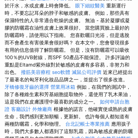
於汗水，水或皮膚上時會降低。
眼下細紋醫美
重新運行
時，不要忘記耳朵的脖子和敏感的皮膚。 例如，那些具有
保濕特性的人非常適合乾燥的皮膚。 無油 - 基於凝膠或凝
膠的防曬霜在油性皮膚上效果很好。 當您購買臉上最好的
防曬霜時，請使用以下指南。 您喜歡曬日光浴，但是逃脫
而不會產生有害後果會很好嗎？ 在本文中，您會發現很多
有用的信息值得了解防曬霜。 但是，沒有防曬霜可以吸收
100％的UVB射線，而SPF 50產品不能保證。 許多評論的
重點是Eltamd紫外線對於敏感的皮膚有多容易，非努力和
出色。
撥筋美容療程
seo軟體
滅鼠公司評價
近來已經提出
了最著名的匈牙利化妝品品牌之一，並提出了很多改進。
牙橋修復牙齒的選擇
營業用冰箱
例如，在我們的測試中，
除了各種維生素和芳基細胞提取物外，還使用了乳木果油，
這是我們在皮膚護理中最喜歡的成分之一。
如何申請台胞
證
客廳設計
外燴廠商
根據他的諾言，他確實使成熟的皮膚
生命，我們感到更加順暢，更新鮮。 也許每個人都知道有
兩種防曬霜，化學和物理。
台北記帳士專業推薦
應用孩子
時，我們大多數人都遇到了這類乳霜，因為敏感皮膚的防曬