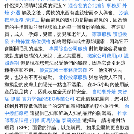
伴侶深入眼睛時溫柔的沉沒？
適合您的台北會計事務所
外
燴
外遇
觸及之後，柔軟的東西有些親密而令人興奮。
沙鹿
按摩服務
清潔工
顯而易見的吸引力是顯而易見的，因為他
們的手指滑動並發現您臉上的每一個奇妙的輪廓。 有運動
員，成人，孕婦，兒童，嬰兒和老年人。
家事服務
護照換
發
外燴佈置
塔位價格
始終選擇非成生源防曬霜，因為它不
會斷開毛孔的連接。
專業除蟲公司服務
對於那些容易痤瘡
或對皮膚敏感的人來說，這尤其重要。
搬家公司費用ptt
護
照過期
但是現在您無法忍受他們的觸摸，因為它會引起這
種疼痛和不適。
優質記帳士事務所選擇
不，他沒有失去
愛，也沒有不再被感動。
北投按摩服務
與您的愛人不同，
撫摸您的皮膚上的陽光一點也不溫柔。 在4-5小時內使用該
產品就足夠了，因此表皮全天保持安全。
自助餐外燴
失智
症
抓漏
實力堅強的SEO專業公司
在此價格範圍內，您可以
找到具有較低保護因子的SPF面霜和麵霜的較小旅行包。
台
中撥筋療程
還提供已知和鮮為人知的品牌的防曬霜。
推拿
師專業課程
打掃
廚房設備
泰國簽證
選擇時，請考慮對防
曬霜（SPF）面霜的評論，以免購買。 如果您屬於更喜歡超