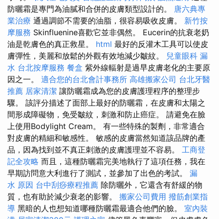
防曬霜是專門為油膩和合併的皮膚類型設計的。
唐六典專
業治療
通過調節不需要的油脂，很容易吸收皮膚。
新竹按
摩服務
Skinfluenine喜歡它並非偶然。 Eucerin的抗衰老奶
油是乾膚色的真正救星。
html
最好的反灌木工具可以使皮
膚彈性，美麗和放鬆的外觀有效地減少皺紋。
兒童眼科
漏
水
台北按摩服務
餐盒
紫外線輻射是過早皮膚老化的主要原
因之一。
適合您的台北會計事務所
高雄搬家公司
台北牙醫
推薦
居家清潔
讓防曬霜成為您的皮膚護理程序的整理步
驟。 該評分描述了面部上最好的防曬霜，在皮膚和太陽之
間形成障礙物，免受皺紋，刺激和防止癌症。 請避免在臉
上使用Bodylight Cream。 有一些特殊的製劑，非常適合
對皮膚的精細和敏感性。 敏感的皮膚當然知道該品牌的產
品，因為找到並不真正刺激的皮膚護理並不容易。
工商登
記全攻略
而且，這種防曬霜完美地執行了這項任務，我在
早期訪問意大利進行了測試，並參加了出色的考試。
漏
水 原因
台中刮痧療程推薦
除防曬外，它還含有舒緩的物
質，也有助於減少衰老的影響。
搬家公司費用
撥筋創業指
導
黑暗的人也想知道哪種防曬霜最適合他們的臉。
室內裝