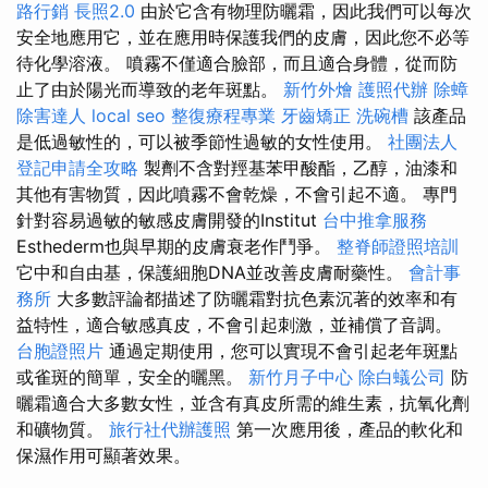
路行銷
長照2.0
由於它含有物理防曬霜，因此我們可以每次
安全地應用它，並在應用時保護我們的皮膚，因此您不必等
待化學溶液。 噴霧不僅適合臉部，而且適合身體，從而防
止了由於陽光而導致的老年斑點。
新竹外燴
護照代辦
除蟑
除害達人
local seo
整復療程專業
牙齒矯正
洗碗槽
該產品
是低過敏性的，可以被季節性過敏的女性使用。
社團法人
登記申請全攻略
製劑不含對羥基苯甲酸酯，乙醇，油漆和
其他有害物質，因此噴霧不會乾燥，不會引起不適。 專門
針對容易過敏的敏感皮膚開發的Institut
台中推拿服務
Esthederm也與早期的皮膚衰老作鬥爭。
整脊師證照培訓
它中和自由基，保護細胞DNA並改善皮膚耐藥性。
會計事
務所
大多數評論都描述了防曬霜對抗色素沉著的效率和有
益特性，適合敏感真皮，不會引起刺激，並補償了音調。
台胞證照片
通過定期使用，您可以實現不會引起老年斑點
或雀斑的簡單，安全的曬黑。
新竹月子中心
除白蟻公司
防
曬霜適合大多數女性，並含有真皮所需的維生素，抗氧化劑
和礦物質。
旅行社代辦護照
第一次應用後，產品的軟化和
保濕作用可顯著效果。