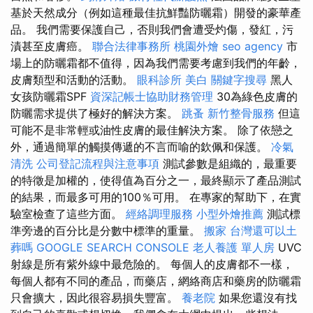
基於天然成分（例如這種最佳抗鮮豔防曬霜）開發的豪華產
品。 我們需要保護自己，否則我們會遭受灼傷，發紅，污
漬甚至皮膚癌。
聯合法律事務所
桃園外燴
seo agency
市
場上的防曬霜都不值得，因為我們需要考慮到我們的年齡，
皮膚類型和活動的活動。
眼科診所
美白
關鍵字搜尋
黑人
女孩防曬霜SPF
資深記帳士協助財務管理
30為綠色皮膚的
防曬需求提供了極好的解決方案。
跳蚤
新竹整骨服務
但這
可能不是非常輕或油性皮膚的最佳解決方案。 除了依戀之
外，通過簡單的觸摸傳遞的不言而喻的欽佩和保護。
冷氣
清洗
公司登記流程與注意事項
測試參數是組織的，最重要
的特徵是加權的，使得值為百分之一，最終顯示了產品測試
的結果，而最多可用的100％可用。 在專家的幫助下，在實
驗室檢查了這些方面。
經絡調理服務
小型外燴推薦
測試標
準旁邊的百分比是分數中標準的重量。
搬家
台灣還可以土
葬嗎
GOOGLE SEARCH CONSOLE
老人養護 單人房
UVC
射線是所有紫外線中最危險的。 每個人的皮膚都不一樣，
每個人都有不同的產品，而藥店，網絡商店和藥房的防曬霜
只會擴大，因此很容易損失豐富。
養老院
如果您還沒有找