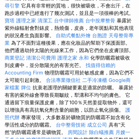
尋引擎
它具有非常輕的質地，很快被吸收，不會出汗，在
跑步過程中已經進行了幾次測試，並且是一項很棒的考試。
寶塔
護理之家
清潔工
台中律師推薦
台中按摩整骨
暴露於
紫外線輻射會對錶皮，熱燒傷，皮炎，老年斑點和其他表現
的狀況產生負面影響。
自助式餐點外燴
台胞證
天母整骨專
業
為了不面對這種後果，應在化妝品的幫助下保護面部。
他們通過劫持太陽的光線來工作，因為它們坐在皮膚頂部。
商業登記
清潔公司費用
護理之家 永和
化學防曬霜被吸收
到皮膚中，並分散陽光的有害光芒。
找值得信賴的
Accounting Firm
物理防曬霜可用於敏感皮膚，因為它們不
太可能引起刺激。
合法專業徵信社
二手冷凍櫃
Google商
家檔案
牌位
抗衰老護理的關鍵要素是適當的防曬。 暴露於
有害的紫外線會導致長期皺紋，犁溝和不均勻的膚色。 它
通過留下痕量保護皮膚，除了100％天然姜提取物外，還可
以增強具有高抗氧化劑含量的細胞，以防止氧化損傷。
護
照代辦
專家發現，大多數基於礦物質的防曬霜不如含有化
學活性成分的防曬霜。
台中整骨技術
成立公司
具有“天
然”的防曬霜通常是礦物質。
房間設計
除白蟻推薦
月嫂一