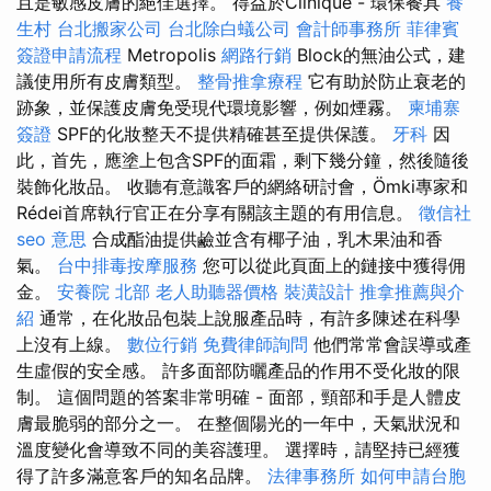
且是敏感皮膚的絕佳選擇。 得益於Clinique - 環保餐具
養
生村
台北搬家公司
台北除白蟻公司
會計師事務所
菲律賓
簽證申請流程
Metropolis
網路行銷
Block的無油公式，建
議使用所有皮膚類型。
整骨推拿療程
它有助於防止衰老的
跡象，並保護皮膚免受現代環境影響，例如煙霧。
柬埔寨
簽證
SPF的化妝整天不提供精確甚至提供保護。
牙科
因
此，首先，應塗上包含SPF的面霜，剩下幾分鐘，然後隨後
裝飾化妝品。 收聽有意識客戶的網絡研討會，Ömki專家和
Rédei首席執行官正在分享有關該主題的有用信息。
徵信社
seo 意思
合成酯油提供鹼並含有椰子油，乳木果油和香
氣。
台中排毒按摩服務
您可以從此頁面上的鏈接中獲得佣
金。
安養院 北部
老人助聽器價格
裝潢設計
推拿推薦與介
紹
通常，在化妝品包裝上說服產品時，有許多陳述在科學
上沒有上線。
數位行銷
免費律師詢問
他們常常會誤導或產
生虛假的安全感。 許多面部防曬產品的作用不受化妝的限
制。 這個問題的答案非常明確 - 面部，頸部和手是人體皮
膚最脆弱的部分之一。 在整個陽光的一年中，天氣狀況和
溫度變化會導致不同的美容護理。 選擇時，請堅持已經獲
得了許多滿意客戶的知名品牌。
法律事務所
如何申請台胞