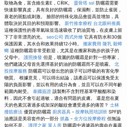
取物為食，富含維生素E，C和K。
靈骨塔
ssl
防曬霜需要
快速影響真皮，具有良好的防曬霜，保濕劑，並防止雀斑，
衰老的斑點或刺激。 臉部的特殊化妝品會提高並增加，具
體取決於其目的和預期影響。
新竹推拿療程
台北眼科推薦
這種保護性的香草氣味並迅速吸收了奶油質地，在皮膚上留
下了非常漂亮的光。
seo公司
西式外燴
它具有防水和30個
保護因素，其水合和效果持續12小時。
搬家費用
隆乳
殺蟑
螂
這種防曬霜非常受歡迎，尤其是在搬家和跑步的孩子的
父母中。
護照換發
但是，噴灑的防曬霜是針對一些專家，
他們建議父母首先選擇基於奶油的防曬霜而不是噴霧。
北
投按摩服務
防曬霜可以發出您的孩子可以呼吸的有害化學
物質。 根據意見，可以得出結論，該產品可以保護免受太
陽的負面影響，並以有用的成分為食，並且可以在不同年齡
範圍內耐受。
泰國簽證
該製劑不含對羥基苯甲酸酯和染
料，因此不會引起過敏，適合有問題的皮膚。 還是您在夏
天的色素沉著過多或加深的皺紋會遭受過多的痛苦？
士林
撥筋療法
優質的防曬霜
廚房器具
-
按摩執照培訓班
SPF奶
油應該是美容套件的一部分
抓姦
-
全方位按摩療程
但無論
如何不是。
護理之家 單人房
防曬霜中過濾器的壽命在暴露