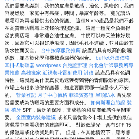
我們需要意識到，我們的皮膚是敏感，淺色，黑暗的，我們
容易燃燒，家庭中有癌症，時間，暴露年齡等。 寬光譜防
曬霜可為兩者提供出色的保護。 這種Nivea產品是我們不必
在高質量防曬霜上花錢的理想證據。 這是一種完全負擔得
起的藥店霜，非常適合油性皮膚。 牛奶可以每天塗抹好幾
次，因為它可以很好地滋潤，因此毛孔不連續，並且由於其
防水性而安全。
台中按摩服務推薦
該產品具有較高的防曬
係數，並基於化學和機械過濾器的組合。
buffet外燴價格
耳掛式助聽器
wordpress
台胞證辦理
台北會計師事務所專
業推薦
高雄搬家
近視老花雷射費用
討債
該產品具有色調
特性，這就是為什麼真皮迅速獲得獨特的青銅陰影的原因。
市場上有很多臉部保護器，知道要購買哪一個是令人不安
的。
營業登記
月子中心價格
菲律賓簽證
屋頂防水
首先學
習需要成為防曬霜的重要方面和成分。
如何辦理台胞證
裝
潢
植牙
SPF，廣泛的保護，非成熟的和皮膚敏感性至關重
要。
全面室內裝修建議
或者只需從當今市場上提供的最佳
防曬霜中查看我們的建議即可。 對於低陽光，含有SPF 15
的保濕霜或化妝就足夠了。 但是，在其他情況下，應考慮