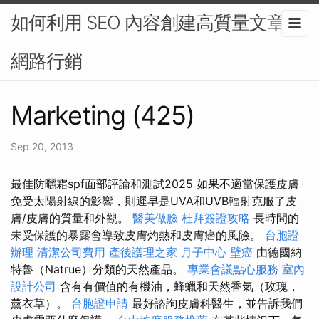
如何利用 SEO 內容創建高質量文章-
網路行銷
Marketing (425)
Sep 20, 2013
最佳防曬霜spf面部評論和測試2025 如果不適當保護皮膚
免受太陽射線的影響，則遲早是UVA和UVB輻射克服了皮
膚/皮膚的質量和外觀。
醫美做臉
杜拜簽證攻略
長時間的
未受保護的暴露會導致皮膚灼熱和皮膚癌的風險。
台胞證
辦理
清潔公司費用
產後護理之家 月子中心
壁癌
由德國納
特魯（Natrue）分類的天然產品。
專業會議點心服務
室內
設計公司
含有有價值的有機油，蜂蠟和天然香氣（玫瑰，
薰衣草）。
台胞證申請
最好諮詢皮膚科醫生，並告訴我們