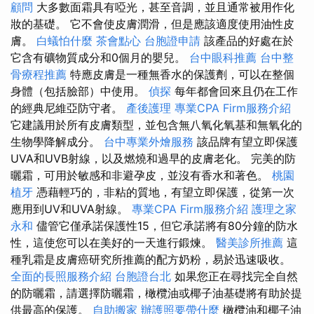
顧問
大多數面霜具有啞光，甚至音調，並且通常被用作化
妝的基礎。 它不會使皮膚潤滑，但是應該適度使用油性皮
膚。
白蟻怕什麼
茶會點心
台胞證申請
該產品的好處在於
它含有礦物質成分和0個月的嬰兒。
台中眼科推薦
台中整
骨療程推薦
特應皮膚是一種無香水的保護劑，可以在整個
身體（包括臉部）中使用。
偵探
每年都會回來且仍在工作
的經典尼維亞防守者。
產後護理
專業CPA Firm服務介紹
它建議用於所有皮膚類型，並包含無八氧化氧基和無氧化的
生物學降解成分。
台中專業外燴服務
該品牌有望立即保護
UVA和UVB射線，以及燃燒和過早的皮膚老化。 完美的防
曬霜，可用於敏感和非避孕皮，並沒有香水和著色。
桃園
植牙
憑藉輕巧的，非粘的質地，有望立即保護，從第一次
應用到UV和UVA射線。
專業CPA Firm服務介紹
護理之家
永和
儘管它僅承諾保護性15，但它承諾將有80分鐘的防水
性，這使您可以在美好的一天進行鍛煉。
醫美診所推薦
這
種乳霜是皮膚癌研究所推薦的配方奶粉，易於迅速吸收。
全面的長照服務介紹
台胞證台北
如果您正在尋找完全自然
的防曬霜，請選擇防曬霜，橄欖油或椰子油基礎將有助於提
供最高的保護。
自助搬家
辦護照要帶什麼
橄欖油和椰子油