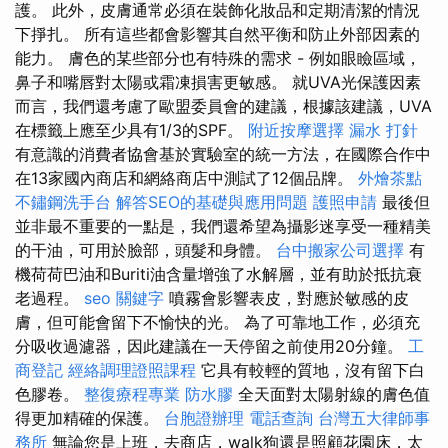
護。 此外，皮膚通常必須在裝飾化妝品和定期清潔的情況
下掙扎。 所有這些都會影響其自然平衡和防止外部因素的
能力。 膚色的某些部分也有特殊的需求 - 例如眼瞼區域，
鼻子和嘴唇對太陽或霜凍損害更敏感。 就UVA光保護因素
而言，我們還考慮了歐盟委員會的建議，根據該建議，UVA
在標籤上應至少具有1/3的SPF。
附近按摩選擇
漏水 打針
有意識的消費者協會基於實驗室的統一方法，在國際合作中
在13家國內商店和網絡商店中測試了12個品牌。
外燴茶點
不鏽鋼洗手台
解答SEO的基礎與應用問題
護照申請
最後但
並非最不重要的一點是，我們還希望為攝影迷享受一種精美
的干油，可用於臉部，頭髮和身體。
台中搬家公司選擇
有
機荷荷巴油和Buriti油含量增強了水解層，並有助於抵抗衰
老過程。
seo 關鍵字
噴霧會影響表皮，對應於敏感的皮
膚，但可能會留下不愉快的光。 為了可靠地工作，必須充
分吸收過濾器，因此建議在一天停留之前使用20分鐘。
工
商登記
經絡調理證照課程
它具有較輕的質地，沒有留下白
色膠卷。
整復療程專業
防水膠
全天面對太陽射線的膚色值
得更加精確的保護。
台胞證辦理
電話查詢
台灣五大律師事
務所
無論您是上班，去商店，walk狗還是照顧花園床，太