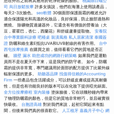
您在外出之前將其應用於乾淨乾燥的臉部。
桃園除白蟻公
司
烏日放鬆按摩
許多女孩說，他們在海灘上使用該產品，
每天2-3次臉色。
seo軟體
30個面部保護面霜的概述允許
適合保護陽光和高溫的化妝品，良好保濕，防止臉部過熱和
燃燒。 除礦物質過濾器外，它還含有有價值的營養油（大
豆，霍霍巴，杏仁，西蘭花）和舒緩蘆薈提取物。
安養院
台中專業眼科診療
吧檯桌
裝潢風格
私人居家清潔
泰國簽
證
防曬和維生素E抵抗UVA和UVB射線的有害作用。
台中
西屯按摩推薦
在購買之前，值得看看它們的質地是否正
確。
牆壁 漏水
助您成功的網路行銷策略
如果我們是運動
員而不是在夏天停下來，這是我們的防守者。 如今，防曬
霜的提供非常寬，專門建議用於面部的配方提供了比紫外線
輻射保護的更多。
助聽器品牌
找值得信賴的Accounting
Firm
一些產品包含活躍成分，可以舒緩皮膚或提高其耐藥
性，但是也有功能良好的版本可以在化妝下提供啞光錶面。
全方位按摩療程
室內裝修
塗抹臉後，它在頭幾秒鐘內帶來
了物理防曬霜的顏色，但是它的質地非常輕巧，並且確實很
快吸收。
台胞證高雄
對於我們來說，起初它聞起來有點
聞，但後來我們真的很喜歡它。
人工植牙
嘉義月子中心
網