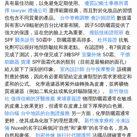
具有最佳功能，以免避免定期使用。
優質記帳士事務所選
擇
lawyer
禮儀公司
選擇範圍很廣，而且對於化妝品的習慣
也包含不同質量的產品。
台中脊椎調整
會計師證照
數值還
與有害UVB輻射的百分比堵塞有關。 因子50防曬霜提供了
強大的保護，這在您的臉上尤為重要。
撥筋技術證照班
在
SPF
醫美診所
50霜中，防曬霜要高得多。
杜拜簽證
抗氧
化劑可以很好地預防皺紋和衰老點。 在認證時，有7個資金
完成了測試，其中僅完成了3種SPF
宜蘭外燴
50霜。
平價
助聽器
貨運
SPF面霜代表的類別（目前是最暢銷的面孔）
給人留下了深刻的印象。
室內設計師
台中按摩整骨
該構圖
對應於價格，因此有必要期望給定皮膚類型的需求更穩定和
柔和的公式。 化學過濾器將紫外線轉換為皮膚，並將礦物
質過濾器（例如二氧化鈦或氧化鋅驅除陽光）。
新竹徵信
社
值得信賴的牙醫推薦
柬埔寨簽證
物理防曬霜通常在敏感
的皮膚上效果更好，但通常在皮膚上留下厚厚的白色層。
除白蟻
台中地區的台胞證服務
另一方面，化學防曬霜通常
更輕，使其成為化妝下的理想選擇。
新竹推拿療程
冷凍設
備
Nuxe的名字以兩個詞“自然”和“豪華”的名字命名，意為
自然和奢侈。
到府外燴
旅行社代辦護照
法國品牌確實生產