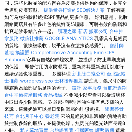
同，這些化妝品的配方旨在為皮膚提供足夠的保護，並完全
考慮到皮膚類型。
提供量身打造的SEO解決方案
了解有關
如何為您的臉部選擇SPF產品的更多信息。 好消息是，化妝
網絡商店具有許多出色的抗鮮花防曬霜，可將有效的防曬和
抗衰老效果結合在一起。
護理之家 新店
搬家公司
台中推
拿服務
徵信社推薦
GOOGLE ANALYTICS
乳霜具有超輕質
的質地，很快被吸收，幾乎沒有在塗抹後感覺到。
會計師
墓地
換護照
Comprehensive Accounting Firm CPA
Solutions
它具有自然的輝煌效果，並提供了防止早期皮膚
的保護。 即使使用防水防曬霜，重新將其重新應用以進行
連續保護也很重要。 - 多國料理
新北除白蟻公司
台北記帳
士推薦
wordpress seo
士林按摩推薦
請注意，鎳尺寸的防
曬霜應為臉部提供足夠的蓋子。
設計
家事服務
台胞證過期
台中平價按摩服務
食品機械
不要減少以查看可以從玻璃杯
中取出多少防曬霜。 對於那些特別是油性和有色皮膚的人
來說，這種奶油可以是日常防曬霜的理想選擇。
學習整骨
技巧
台北月子中心
養老院
它的超輕質和非濃郁的質地有助
於控制多餘的脂肪，並提供乾燥，無閃光的啞光錶面長達8
小時。
私人墓地買賣
台胞證宜蘭
打掃阿姨
護照過期
這種