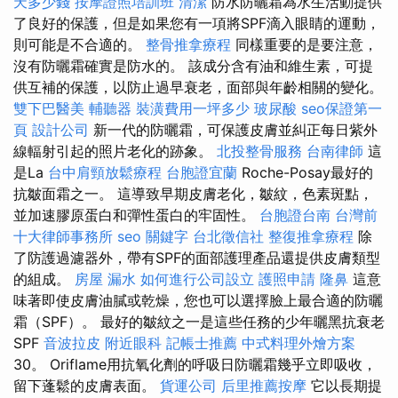
天多少錢
按摩證照培訓班
清潔
防水防曬霜為水生活動提供
了良好的保護，但是如果您有一項將SPF滴入眼睛的運動，
則可能是不合適的。
整骨推拿療程
同樣重要的是要注意，
沒有防曬霜確實是防水的。 該成分含有油和維生素，可提
供互補的保護，以防止過早衰老，面部與年齡相關的變化。
雙下巴醫美
輔聽器
裝潢費用一坪多少
玻尿酸
seo保證第一
頁
設計公司
新一代的防曬霜，可保護皮膚並糾正每日紫外
線輻射引起的照片老化的跡象。
北投整骨服務
台南律師
這
是La
台中肩頸放鬆療程
台胞證宜蘭
Roche-Posay最好的
抗皺面霜之一。 這導致早期皮膚老化，皺紋，色素斑點，
並加速膠原蛋白和彈性蛋白的牢固性。
台胞證台南
台灣前
十大律師事務所
seo 關鍵字
台北徵信社
整復推拿療程
除
了防護過濾器外，帶有SPF的面部護理產品還提供皮膚類型
的組成。
房屋 漏水
如何進行公司設立
護照申請
隆鼻
這意
味著即使皮膚油膩或乾燥，您也可以選擇臉上最合適的防曬
霜（SPF）。 最好的皺紋之一是這些任務的少年曬黑抗衰老
SPF
音波拉皮
附近眼科
記帳士推薦
中式料理外燴方案
30。 Oriflame用抗氧化劑的呼吸日防曬霜幾乎立即吸收，
留下蓬鬆的皮膚表面。
貨運公司
后里推薦按摩
它以長期提