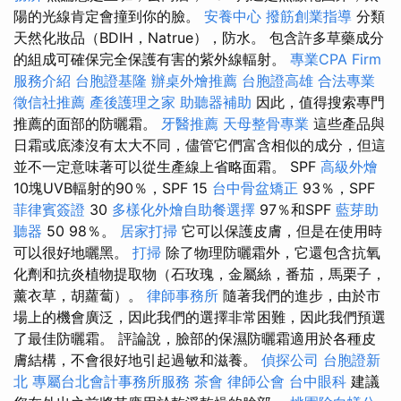
陽的光線肯定會撞到你的臉。
安養中心
撥筋創業指導
分類
天然化妝品（BDIH，Natrue），防水。 包含許多草藥成分
的組成可確保完全保護有害的紫外線輻射。
專業CPA Firm
服務介紹
台胞證基隆
辦桌外燴推薦
台胞證高雄
合法專業
徵信社推薦
產後護理之家
助聽器補助
因此，值得搜索專門
推薦的面部的防曬霜。
牙醫推薦
天母整骨專業
這些產品與
日霜或底漆沒有太大不同，儘管它們富含相似的成分，但這
並不一定意味著可以從生產線上省略面霜。 SPF
高級外燴
10塊UVB輻射的90％，SPF 15
台中骨盆矯正
93％，SPF
菲律賓簽證
30
多樣化外燴自助餐選擇
97％和SPF
藍芽助
聽器
50 98％。
居家打掃
它可以保護皮膚，但是在使用時
可以很好地曬黑。
打掃
除了物理防曬霜外，它還包含抗氧
化劑和抗炎植物提取物（石玫瑰，金屬絲，番茄，馬栗子，
薰衣草，胡蘿蔔）。
律師事務所
隨著我們的進步，由於市
場上的機會廣泛，因此我們的選擇非常困難，因此我們預選
了最佳防曬霜。 評論說，臉部的保濕防曬霜適用於各種皮
膚結構，不會很好地引起過敏和滋養。
偵探公司
台胞證新
北
專屬台北會計事務所服務
茶會
律師公會
台中眼科
建議