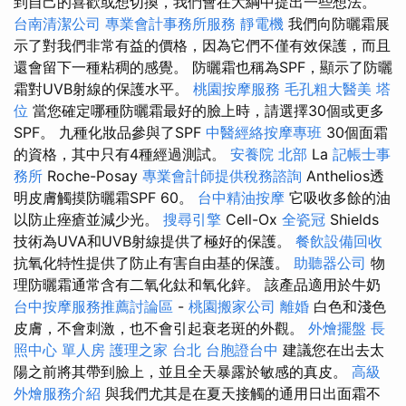
到自己的喜歡或想切換，我們會在大綱中提出一些想法。
台南清潔公司
專業會計事務所服務
靜電機
我們向防曬霜展
示了對我們非常有益的價格，因為它們不僅有效保護，而且
還會留下一種粘稠的感覺。 防曬霜也稱為SPF，顯示了防曬
霜對UVB射線的保護水平。
桃園按摩服務
毛孔粗大醫美
塔
位
當您確定哪種防曬霜最好的臉上時，請選擇30個或更多
SPF。 九種化妝品參與了SPF
中醫經絡按摩專班
30個面霜
的資格，其中只有4種經過測試。
安養院 北部
La
記帳士事
務所
Roche-Posay
專業會計師提供稅務諮詢
Anthelios透
明皮膚觸摸防曬霜SPF 60。
台中精油按摩
它吸收多餘的油
以防止痤瘡並減少光。
搜尋引擎
Cell-Ox
全瓷冠
Shields
技術為UVA和UVB射線提供了極好的保護。
餐飲設備回收
抗氧化特性提供了防止有害自由基的保護。
助聽器公司
物
理防曬霜通常含有二氧化鈦和氧化鋅。 該產品適用於牛奶
台中按摩服務推薦討論區
-
桃園搬家公司
離婚
白色和淺色
皮膚，不會刺激，也不會引起衰老斑的外觀。
外燴擺盤
長
照中心 單人房
護理之家 台北
台胞證台中
建議您在出去太
陽之前將其帶到臉上，並且全天暴露於敏感的真皮。
高級
外燴服務介紹
與我們尤其是在夏天接觸的通用日出面霜不