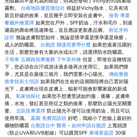
光噴霧而不是乳霜的類型，則為您發明了Vichy的50因素噴
霧劑。
台南地區優質徵信社
得益於Vichy熱水，它具有清
新且舒緩的效果，並且幾乎立即安裝在皮膚中。
撿骨
專業
餐廳外燴選擇
如果您在戶外，SPF奶油，汗水和毛巾，則過
濾器的壽命將迅速降低，並且應該更新產品層。
附近牙科
診所
無論皮膚類型如何，無論是懷孕還是懷孕還是痤瘡，
成人的防曬霜。
台胞證
辦護照要帶什麼
如果您過著活躍的
生活，那麼您會有大量的水或出汗，請選擇防水防曬霜。
子母車
五權路按摩服務
下午茶外燴
但是，即使在這種情況
下，您必須在出汗或游泳過多後再次使用它。 如果我們懷
孕，尤其是在最後三個月，我們需要小心陽光。
傳統整復
推拿技術士培訓
如果我們在生命的這個階段將自己置於陽
光下，皮膚將出現在皮膚上，輻射可能會影響家庭的新成
員。
私家偵探社
如果您不想遭受諸如灼傷，瘙癢，皮膚疼
痛，水泡，發紅甚至癌症之類的後果，那麼防止陽光至關重
要。
北區按摩選擇
防止陽光不僅可以使用奶油，而且可以
使用常識。
墓園
免費寫訴狀
好吧，我縮小了您臉上最好的
礦物防曬霜
台胞證台中
醫美
-
如何申請台胞證
上寬頻譜
（防止UVA和UVB射線）可以購買SPF
柬埔寨簽證
30保