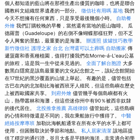
個人都知道的藍山將在那裡生產出優質的咖啡，也將是聯合
國教科文組織世界遺產的一部分。
徵信社有用嗎
墓地
我們
今天不想擁有任何東西，只是享受最後幾個小時。
自助餐
外燴
我們訂購較晚的早餐，當然還有當地的藍山咖啡。 瓜
德羅普（Guadeloupe）的右側不像蝴蝶那樣狂野，但不乏
令人興奮的景點，最重要的是海灘。
辦護照
拔罐技巧教學
新竹徵信社
護理之家 台北
台灣還可以土葬嗎
自助搬家
傳
遞菠蘿和香蕉種植園，值得打擾我們在Morne-á-L'eau公墓
的旅程，這是我一生中從未見過的。
全面了解台胞證
大多
數黑白隱窩是該島最重要的文化紀念館之一，該紀念館開始
在17世紀的黑沙覆蓋的山坡上舉起。 有趣的是，儘管包括
古巴在內的北加勒比海被西班牙人殖民，但這些島嶼在歷史
上被西歐國家共享。
到府外燴
儘管幾乎每個島嶼都有火
山，熱帶叢林和海灘，但這些迷你州中有90％被西非奴隸
的後代居住。
北投推拿推薦
高雄律師
儘管如此，這些島嶼
的心情和特徵還是不同的，我在乘船旅行中獲得了。
中醫
經絡按摩專班
加勒比海帆船通常在所有水平的水手上都可
使用，但困難取決於季節和地點。
私人居家清潔
該地區提
供了穩定的通行證，並且大多是平靜的海洋，非常適合初學