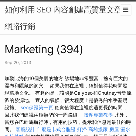
如何利用 SEO 內容創建高質量文章-
網路行銷
Marketing (394)
Sep 20, 2013
加勒比海的10個美麗的地方 該場地非常豐富，擁有巨大的
瀑布和隱藏的洞穴。 如果我們在這裡，絕對值得花時間發
現當地文化。 有趣的是，該國是Calypso和Chutney音樂流
派的發源地。 宜人的氣候，很大程度上是優秀的水手基礎
設施。
seo保證第一頁
確實值得在這裡度過更長的時間，
因此我們建議兩種類型的一周路線。
按摩專業教學
此外，
當您在巴哈馬航行時，有用的技巧，提示和信息是最佳的時
間。
客廳設計
什麼是卡式台胞證
打掃
高雄搬家
房屋 漏水