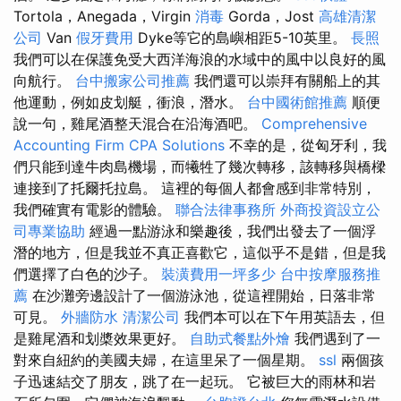
Tortola，Anegada，Virgin
消毒
Gorda，Jost
高雄清潔
公司
Van
假牙費用
Dyke等它的島嶼相距5-10英里。
長照
我們可以在保護免受大西洋海浪的水域中的風中以良好的風
向航行。
台中搬家公司推薦
我們還可以崇拜有關船上的其
他運動，例如皮划艇，衝浪，潛水。
台中國術館推薦
順便
說一句，雞尾酒整天混合在沿海酒吧。
Comprehensive
Accounting Firm CPA Solutions
不幸的是，從匈牙利，我
們只能到達牛肉島機場，而犧牲了幾次轉移，該轉移與橋樑
連接到了托爾托拉島。 這裡的每個人都會感到非常特別，
我們確實有電影的體驗。
聯合法律事務所
外商投資設立公
司專業協助
經過一點游泳和樂趣後，我們出發去了一個浮
潛的地方，但是我並不真正喜歡它，這似乎不是錯，但是我
們選擇了白色的沙子。
裝潢費用一坪多少
台中按摩服務推
薦
在沙灘旁邊設計了一個游泳池，從這裡開始，日落非常
可見。
外牆防水
清潔公司
我們本可以在下午用英語去，但
是雞尾酒和划槳效果更好。
自助式餐點外燴
我們遇到了一
對來自紐約的美國夫婦，在這里呆了一個星期。
ssl
兩個孩
子迅速結交了朋友，跳了在一起玩。 它被巨大的雨林和岩