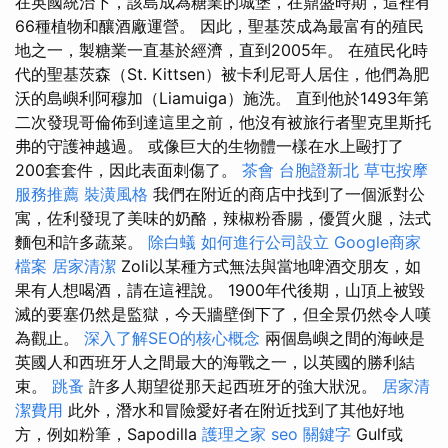
在英國統治下，該島成為糖業的城堡，在鼎盛時期，這裡有
66種植物和釀酒廠運營。 因此，聖基茨成為最富有的殖民
地之一，製糖業一直基於經濟，直到2005年。 在殖民化時
代的聖基茨森（St. Kittsen）被卡利尼哥人居住，他們為肥
沃的島嶼利阿穆加（Liamuiga）施洗。 直到他於1493年第
二次發現哥倫佈到達這里之前，他沒有被旅行者聖克里斯托
弗的守護神越過。 或像巨大的生物體一樣在水上毆打了
200套套件，因此表面刺傷了。
茶會
台胞證新北
草屯按摩
服務推薦
裝潢風格
我們在附近的商店中找到了一個派對公
寓，佐利發現了美味的奶酪，辣椒粉香腸，優質火腿，法式
麵包和許多蔬菜。
除白蟻
如何進行公司設立
Google商家
檔案
居家清潔
Zoli以某種方式無法與當地啤酒交朋友，如
果有人想喝酒，請在這裡說。 1900年代後期，山頂上被毀
滅的要塞仍然是監獄，今天牆壁倒下了，但全景​​仍然令人嘆
為觀止。
深入了解SEO的核心概念
兩個島嶼之間的海峽是
英國人和西班牙人之間最大的海戰之一，以英國的勝利結
束。
跳蚤
許多人期望從那天起西班牙的強大狀況。
居家清
潔費用
此外，潛水和冒險愛好者在附近找到了其他好地
方，例如粉筆，Sapodilla
護理之家
seo 關鍵字
Gulf或