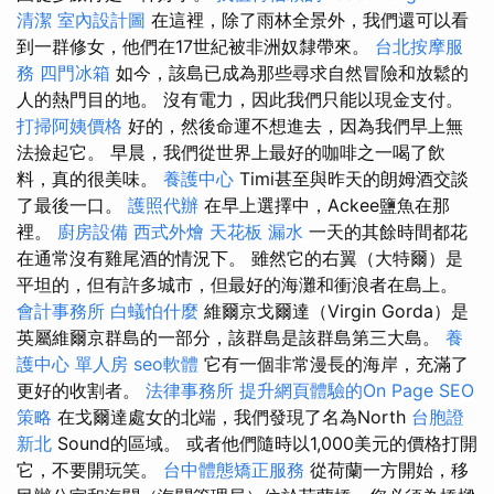
清潔
室內設計圖
在這裡，除了雨林全景外，我們還可以看
到一群修女，他們在17世紀被非洲奴隸帶來。
台北按摩服
務
四門冰箱
如今，該島已成為那些尋求自然冒險和放鬆的
人的熱門目的地。 沒有電力，因此我們只能以現金支付。
打掃阿姨價格
好的，然後命運不想進去，因為我們早上無
法撿起它。 早晨，我們從世界上最好的咖啡之一喝了飲
料，真的很美味。
養護中心
Timi甚至與昨天的朗姆酒交談
了最後一口。
護照代辦
在早上選擇中，Ackee鹽魚在那
裡。
廚房設備
西式外燴
天花板 漏水
一天的其餘時間都花
在通常沒有雞尾酒的情況下。 雖然它的右翼（大特爾）是
平坦的，但有許多城市，但最好的海灘和衝浪者在島上。
會計事務所
白蟻怕什麼
維爾京戈爾達（Virgin Gorda）是
英屬維爾京群島的一部分，該群島是該群島第三大島。
養
護中心 單人房
seo軟體
它有一個非常漫長的海岸，充滿了
更好的收割者。
法律事務所
提升網頁體驗的On Page SEO
策略
在戈爾達處女的北端，我們發現了名為North
台胞證
新北
Sound的區域。 或者他們隨時以1,000美元的價格打開
它，不要開玩笑。
台中體態矯正服務
從荷蘭一方開始，移