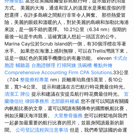
外燴茶點
當您在英國維爾金群島航行時，提示最好的消遣
方式。 美麗的大海，通道和宜人的溫度水是乘船度假的理
想選擇，在許多島嶼之間航行非常令人興奮。 那些熱愛冒
險，美麗的眼鏡和溫暖的人，對於美麗的島嶼和加勒比海港
來說，是一個不錯的選擇。 10.21公里（6.34 nm）假期的
最後一站是牛肉島，這確實讓人想起一頭謊言的公牛。
Marina Cay位於Scrub Island的一側，有30個浮標在等著
水手。 如果您在海灘上感到無聊，可以在Trellis灣跳下來，
這是一個紅色的英國手機攤位的有趣功能。 eleven
卡式台
胞證
輔聽器
台胞證辦理
打掃阿姨
洗碗槽
餐點外燴
Comprehensive Accounting Firm CPA Solutions
.33公里
（7.04
整復療程專業
nm）距離庫珀島僅5英里，長10公
里，寬1-4公里。 提示和建議在古巴航行時花費最佳時光。
清潔工
牌位
提示和建議在安提瓜航行時花費最佳時光。
宜
蘭徵信社
律師事務所
北部眼科權威
您不僅可以閱讀有關國
內帆船比賽的文章，還可以閱讀有關傳奇的國際帆船比賽，
例如沃爾沃海洋競賽。
大里整骨服務
您可以輕鬆地與我們
一起參加最重要的航行比賽的照片，並親身閱讀最新的新
聞。
公司登記流程與注意事項
但是，我們希望該國的命運