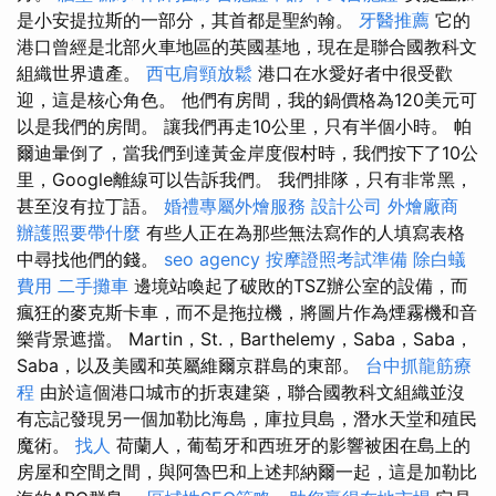
是小安提拉斯的一部分，其首都是聖約翰。
牙醫推薦
它的
港口曾經是北部火車地區的英國基地，現在是聯合國教科文
組織世界遺產。
西屯肩頸放鬆
港口在水愛好者中很受歡
迎，這是核心角色。 他們有房間，我的鍋價格為120美元可
以是我們的房間。 讓我們再走10公里，只有半個小時。 帕
爾迪暈倒了，當我們到達黃金岸度假村時，我們按下了10公
里，Google離線可以告訴我們。 我們排隊，只有非常黑，
甚至沒有拉丁語。
婚禮專屬外燴服務
設計公司
外燴廠商
辦護照要帶什麼
有些人正在為那些無法寫作的人填寫表格
中尋找他們的錢。
seo agency
按摩證照考試準備
除白蟻
費用
二手攤車
邊境站喚起了破敗的TSZ辦公室的設備，而
瘋狂的麥克斯卡車，而不是拖拉機，將圖片作為煙霧機和音
樂背景遮擋。 Martin，St.，Barthelemy，Saba，Saba，
Saba，以及美國和英屬維爾京群島的東部。
台中抓龍筋療
程
由於這個港口城市的折衷建築，聯合國教科文組織並沒
有忘記發現另一個加勒比海島，庫拉貝島，潛水天堂和殖民
魔術。
找人
荷蘭人，葡萄牙和西班牙的影響被困在島上的
房屋和空間之間，與阿魯巴和上述邦納爾一起，這是加勒比