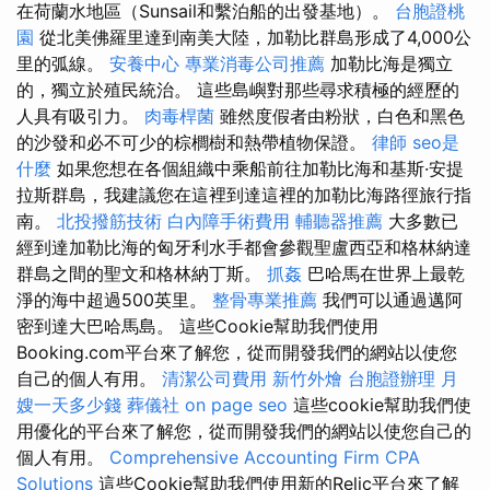
在荷蘭水地區（Sunsail和繫泊船的出發基地）。
台胞證桃
園
從北美佛羅里達到南美大陸，加勒比群島形成了4,000公
里的弧線。
安養中心
專業消毒公司推薦
加勒比海是獨立
的，獨立於殖民統治。 這些島嶼對那些尋求積極的經歷的
人具有吸引力。
肉毒桿菌
雖然度假者由粉狀，白色和黑色
的沙發和必不可少的棕櫚樹和熱帶植物保證。
律師
seo是
什麼
如果您想在各個組織中乘船前往加勒比海和基斯·安提
拉斯群島，我建議您在這裡到達這裡的加勒比海路徑旅行指
南。
北投撥筋技術
白內障手術費用
輔聽器推薦
大多數已
經到達加勒比海的匈牙利水手都會參觀聖盧西亞和格林納達
群島之間的聖文和格林納丁斯。
抓姦
巴哈馬在世界上最乾
淨的海中超過500英里。
整骨專業推薦
我們可以通過邁阿
密到達大巴哈馬島。 這些Cookie幫助我們使用
Booking.com平台來了解您，從而開發我們的網站以使您
自己的個人有用。
清潔公司費用
新竹外燴
台胞證辦理
月
嫂一天多少錢
葬儀社
on page seo
這些cookie幫助我們使
用優化的平台來了解您，從而開發我們的網站以使您自己的
個人有用。
Comprehensive Accounting Firm CPA
Solutions
這些Cookie幫助我們使用新的Relic平台來了解