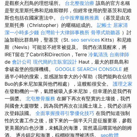
是觀察火烈鳥的理想場所。
台北整復治療
該島的官方名稱
是聖克里斯托弗和尼維斯聯邦，但經常使用的聖基茨和尼維
斯也包括在國家憲法中。
台中按摩服務推薦
（基茨是由克
里斯托弗（Christopher）的暱稱組成的。
記帳士
居家清
潔一小時多少錢
台灣前十大律師事務所
骨導式助聽器
）討
論加勒比群島時，聖基茨（St.
seo services
Kitts）和尼維
斯（Nevis）可能並不經常被提及。 我們在清晨醒來，將
IRET留在了Cabrit和Direction，Terre
冷氣清洗
台南律師
de
會計公司
現代簡約主臥室設計
Haut，最大的群島島和
拿破崙堡的指揮機構。
GOOGLE SEARCH CONSOLE
經
過半小時的搜索，並感謝加拿大的小幫助（我們能夠在佔領
Buo的多米尼加黨與他們相處），這艘船很安全。
護理之家
在發動機的一半，氣體被吸入多米尼加，但幸運的是我們有
一個槳。
北屯整骨服務
在腳下再次有堅實的土壤後，我們
與國會大廈聯繫，因為我們再次在法國土壤上，我們必須再
次登錄該國。
全面掌握搜尋引擎優化技巧
在我們知道強制
性的文書工作之後，接下來的一個半天只是征服要塞，參觀
更美麗的白色沙灘，未觸及的海灘，當然還品嚐當地的朗姆
酒。 逐步錨定和海灘，棕櫚樹海灣被誘惑。
seo軟體