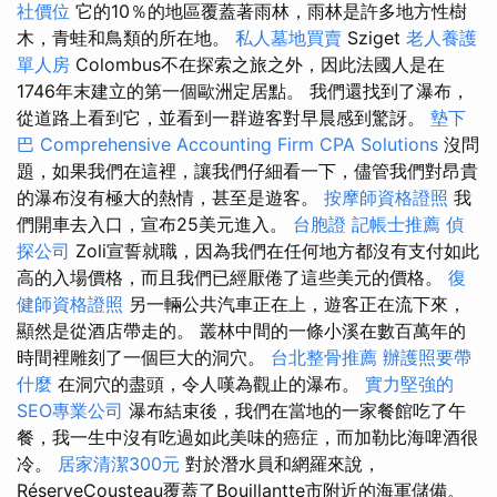
社價位
它的10％的地區覆蓋著雨林，雨林是許多地方性樹
木，青蛙和鳥類的所在地。
私人墓地買賣
Sziget
老人養護
單人房
Colombus不在探索之旅之外，因此法國人是在
1746年末建立的第一個歐洲定居點。 我們還找到了瀑布，
從道路上看到它，並看到一群遊客對早晨感到驚訝。
墊下
巴
Comprehensive Accounting Firm CPA Solutions
沒問
題，如果我們在這裡，讓我們仔細看一下，儘管我們對昂貴
的瀑布沒有極大的熱情，甚至是遊客。
按摩師資格證照
我
們開車去入口，宣布25美元進入。
台胞證
記帳士推薦
偵
探公司
Zoli宣誓就職，因為我們在任何地方都沒有支付如此
高的入場價格，而且我們已經厭倦了這些美元的價格。
復
健師資格證照
另一輛公共汽車正在上，遊客正在流下來，
顯然是從酒店帶走的。 叢林中間的一條小溪在數百萬年的
時間裡雕刻了一個巨大的洞穴。
台北整骨推薦
辦護照要帶
什麼
在洞穴的盡頭，令人嘆為觀止的瀑布。
實力堅強的
SEO專業公司
瀑布結束後，我們在當地的一家餐館吃了午
餐，我一生中沒有吃過如此美味的癌症，而加勒比海啤酒很
冷。
居家清潔300元
對於潛水員和網羅來說，
RéserveCousteau覆蓋了Bouillantte市附近的海軍儲備。