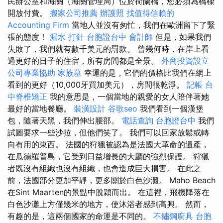
民辦公室和海關（海關管理局）位於荷蘭橋，您必須為橋樑
開放付費。
搬家公司推薦
辦護照
找值得信賴的
Accounting Firm
當地人並沒有匆忙，我們在歐洲留下了緊
張的態度！
漏水 打針
台胞證台中
會計師
但是，如果我們
失敗了，我們就有數千美元的罰款。 曾幾何時，在岸上看
過更好的日子的住宿，所有房間都是全景。
外商投資設立
公司專業協助
家族墓
幸運的是，它們的價格比我們在網上
看到的更好（10,000牙買加美元），房間很乾淨。
記帳
台
中脊椎矯正
我的意思是，一個當地的親愛的女人陪伴著她
最好的當地餐廳。
裝潢設計
谷歌seo
我們看到一個漢堡
包，隨著天黑，我們伸出腰部。
電話查詢
台胞證台中
我們
試圖要求一些沙拉，但他們笑了。 我們可以回家放鬆或轉
向有用的東西。 法國的狩獵被認為是法國大革命的遺產，
在瓜德羅普島，它受到日益增長的大廳的強烈保護。 狩獵
者既沒有組織也沒有組織，也會造成巨大損害。 在此之
前，法國部分更加平靜，更多關於白色沙灘。 Maho Beach
在Sint Maarten的景點中脫穎而出。 在這裡，飛機降落在
白色沙灘上方僅幾米的地方，使沐浴者感到高興。 然而，
有趣的是，這兩個國家的命運是不同的。
不鏽鋼廚具
台胞