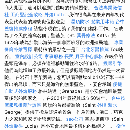
區的其他地區有所不同，因為我們很可能會在街上與領帶的
商人見面，這可以追溯到舊時的精緻習俗。
合法專業徵信
社
工商登記全攻略
外燴buffet
我們很高興在未來四年初代
表您代表新的總統職位歡迎您！
屋頂防水
營業用冰箱
台中
整復推薦療程
該指令現在定義了我們的目標和工作。 它成
為了今天的縮寫名稱，聖基茨（St.
喬骨療法
Kitts）於
1623年成為加勒比海第一個非西班牙的歐洲殖民地。
專業
餐廳外燴選擇
最特殊的景點之一是Ti
台北牙醫推薦
Tou峽
谷。
室內設計公司
家事服務
長照
月子中心價格
在峽谷的
盡頭是瀑布，必須在這裡移動通往冷水的道路。
搜尋引擎
他們為此增加了救援外套，但是參觀這個地方仍然是一次冒
險。 在岩石十字架旁邊，您可以看到點colibris岩石和一些
傑出的島嶼，而它只是海洋的無限藍色。 - 宴會承辦
便捷
自助式外燴服務
格林納達（Grenada）是小安會地區最豐
富多彩的國家之一，在2024年慶祝其成立50週年。
台中按
摩服務推薦討論區
國旗的首都聖喬治（Saint
外牆 漏水
George）提供了極為舒適的景象，作為景點，港口，巧克
力之家和國家博物館應記錄。
seo公司
塞恩·盧西亞（Sain
外燴擺盤
Lucia）是小安會地區最多樣化的島嶼之一。
徵信