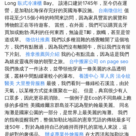
Long
臥式冷凍櫃
Bay。 該港口建於1745年，至今仍在運
營，是加勒比海保存完好的英國海事設施。
台南徵信社
值
得花至少1.5個小時的時間來訪問，因為家具豐富的展覽和
博物館正在等待遊客。 當然，在外面，我們可以購買去牙
買加或鮑勃·馬利的任何東西，無論是T卹，旗幟，甚至是管
道或草。
徵信社推薦
我們以多種混雜的感覺離開了這個地
方，我們有點難過，因為我們沒有離開牛，所以我們沒有留
下片刻。
推拿推薦與介紹
我的心有點流血，因為這是我們
為嬉皮靈魂所做的朝聖之旅。
台中搬家公司
on page seo
我們換成了一件泳衣，並帶領他穿過一條美麗的水晶透明
溪，叢林中間點綴著較小的瀑布。
養護中心 單人房
法令紋
醫美
大里整骨服務
最後，我們看到一條綠松石溪流，由於
天氣，以某種方式從未匯聚在一起。 但是，典寫很少有人
口眾多，因此更容易消除。 一個例子是Eco的不同島嶼上皰
疹的多樣性 美國維爾京群島並不認為聖約翰最美麗。 同名
海灘是國家公園的一部分，是世界上最美麗的海灘。 我們
的指南提醒我們，整個加勒比地區的憲章咒語的傳統最多可
達50年，對於為維持自己的維持而掙扎的當地人來說，這
是絕對的奢侈品。
辦桌專業外燴服務
在大西洋和加勒比海