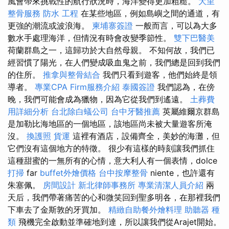
風會帶來挑戰性的航行狀況時，海洋變得更加粗糙。
大里
整骨服務
防水 工程
在某些地區，例如島嶼之間的通道，有
更強的潮流或波浪海。
柬埔寨簽證
一般而言，可以為大多
數水手處理海洋，但情況有時會改變季節性。
雙下巴醫美
荷蘭群島之一，這歸功於大自然母親。 不知何故，我們已
經習慣了陽光，在人們變成吸血鬼之前，我們總是回到我們
的住所。
推拿與整骨結合
我們只看到遊客，他們始終是領
導者。
專業CPA Firm服務介紹
泰國簽證
我們認為，在傍
晚，我們可能會成為獵物，因為它從我們到遙遠。
土葬費
用詳細分析
台北除白蟻公司
台中牙醫推薦
英屬維爾京群島
是加勒比海地區的一個地區，該地區尚未被大量遊客所淹
沒。
換護照
貨運
這裡有酒店，設備齊全，美妙的海灘，但
它們沒有這個地方的特徵。 很少有這樣的時刻讓我們抓住
這種甜蜜的一無所有的心情，意大利人有一個表情，dolce
打掃
far
buffet外燴價格
台中按摩整骨
niente，也許還有
朱塞佩。
房間設計
新北律師事務所
專業清潔人員介紹
兩
天后，我們帶著痛苦的心和微笑回到聖多明各，在那裡我們
下車去了金斯敦的牙買加。
精緻自助餐外燴料理
助聽器 種
類
飛機完全啟動並準確地到達，所以讓我們從Arajet開始。