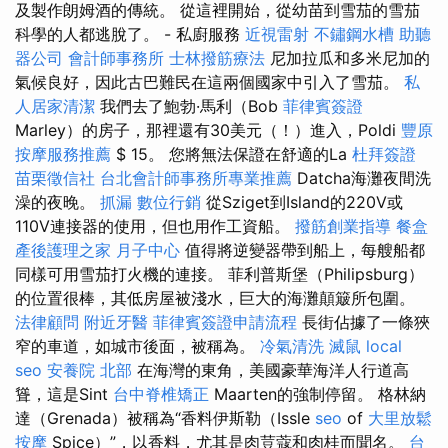
及製作朗姆酒的傳統。 從這裡開始，從幼苗到雪茄的雪茄
科學的人都逃脫了。 - 私廚服務
近視雷射
不鏽鋼水槽
助聽
器公司
會計師事務所
士林撥筋療法
尼加拉瓜和多米尼加的
氣候良好，因此古巴難民在這兩個國家中引入了雪茄。
私
人居家清潔
我們去了鮑勃·馬利（Bob
菲律賓簽證
Marley）的房子，那裡還有30美元（！）進入，Poldi
豐原
按摩服務推薦
$ 15。 您將無法保證在舒適的La
杜拜簽證
苗栗徵信社
台北會計師事務所專業推薦
Datcha海灘夜間洗
澡的夜晚。
抓漏
數位行銷
從Sziget到Island的220V或
110V連接器的使用，但也用作工資船。
撥筋創業指導
餐盒
產後護理之家 月子中心
值得將逆變器帶到船上，每艘船都
同樣可用雪茄打火機的連接。 菲利普斯堡（Philipsburg）
的位置很棒，其低房屋被淺水，巨大的海灘顛簸所包圍。
法律顧問
附近牙醫
菲律賓簽證申請流程
長街佔據了一條狹
窄的車道，如城市後面，被稱為。
冷氣清洗
滅鼠
local
seo
安養院 北部
在海灣的東角，美國豪華海洋人行道高
聳，這是Sint
台中脊椎矯正
Maarten的強制停留。 格林納
達（Grenada）被稱為“香料伊斯勒（Issle
seo
of
大里放鬆
按摩
Spice）”，以香料，尤其是肉荳蔻和肉桂而聞名。
台