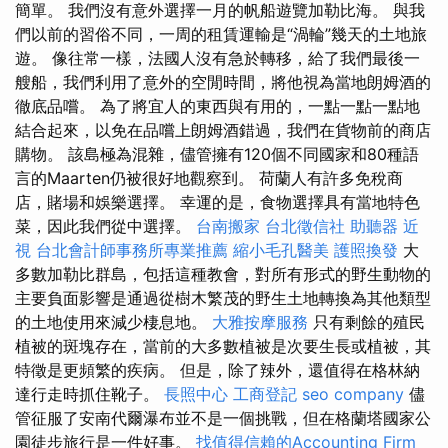
簡單。 我們沒有意外選擇一月的帆船遊覽加勒比海。 與我
們以前的習俗不同，一周的租賃運輸是“渦輪”幾天的土地旅
遊。 像往常一樣，法國人沒有急於轉移，給了我們最後一
艘船，我們利用了意外的空閒時間，將他視為當地朗姆酒的
徹底品嚐。 為了將宜人的東西與有用的，一點一點一點地
結合起來，以免在品嚐上朗姆酒錯過，我們在貨物前的商店
購物。 該島極為混雜，儘管擁有120個不同國家和80種語
言的Maarten仍被很好地觀察到。 荷蘭人有許多免稅商
店，賭場和娛樂選擇。 幸運的是，食物選擇具有當地特色
菜，因此我們從中選擇。
台南搬家
台北徵信社
助聽器
近
視
台北會計師事務所專業推薦
縮小毛孔醫美
護照換發
大
多數加勒比群島，包括這種教會，對所有形式的野生動物的
主要負面影響是通過從樹木繁茂的野生土地轉換為其他類型
的土地使用來減少棲息地。
大雅按摩服務
只有剩餘的殖民
植被的斑塊存在，當前的大多數植被是次要生長或植被，其
特徵是更頻繁的疾病。 但是，除了辣外，還值得在格林納
達行走時抓住靴子。
長照中心
工商登記
seo company
儘
管征服了安南代爾瀑布並不是一個挑戰，但在格蘭塔國家公
園徒步旅行是一件好事。
找值得信賴的Accounting Firm