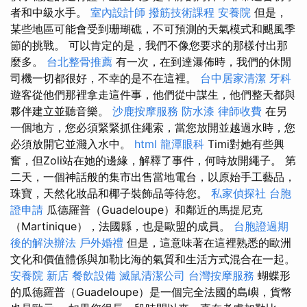
者和中級水手。
室內設計師
撥筋技術課程
安養院
但是，
某些地區可能會受到珊瑚礁，不可預測的天氣模式和颶風季
節的挑戰。 可以肯定的是，我們不像您要求的那樣付出那
麼多。
台北整骨推薦
有一次，在到達瀑佈時，我們的休閒
司機一切都很好，不幸的是不在這裡。
台中居家清潔
牙科
遊客從他們那裡拿走這件事，他們從中謀生，他們整天都與
夥伴建立並聽音樂。
沙鹿按摩服務
防水漆
律師收費
在另
一個地方，您必須緊緊抓住繩索，當您放開並越過水時，您
必須放開它並濺入水中。
html
龍潭眼科
Timi對她有些興
奮，但Zoli站在她的邊緣，解釋了事件，何時放開繩子。 第
二天，一個神話般的集市出售當地電台，以原始手工藝品，
珠寶，天然化妝品和椰子裝飾品等待您​​。
私家偵探社
台胞
證申請
瓜德羅普（Guadeloupe）和鄰近的馬提尼克
（Martinique），法國縣，也是歐盟的成員。
台胞證過期
後的解決辦法
戶外婚禮
但是，這意味著在這裡熟悉的歐洲
文化和價值體係與加勒比海的氣質和生活方式混合在一起。
安養院 新店
餐飲設備
滅鼠清潔公司
台灣按摩服務
蝴蝶形
的瓜德羅普（Guadeloupe）是一個完全法國的島嶼，貨幣