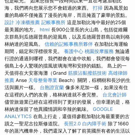
也是歐元。 如果您很長一段時間以來一直在考慮加勒比
海，我們將向您展示您不會錯過的東西。
打掃
因為風景如
畫的島嶼不僅掩蓋了漫長的海岸，而且掩蓋了豪華的景點。
設計
冷凍櫃推薦
記帳事務所
這是加勒比海中最好的25個
最美麗的地方。
html
長900公里長的火山島，包括從維爾
京群島到瓜德羅普島的迎風島，以及瓜德羅普群島以南到格
林納達的迎風島。
信賴的記帳事務所夥伴
在加勒比海運輸
期間，錨定和浮標很常見。
養護中心
桃園按摩服務
無論通
行證的通過到哪裡，我們都會在途中吹船，我們都會發現每
個島上令人驚嘆的擋風玻璃海灣和安靜的錨點。 島上的一
天值得在大安塞海灘（Grand
筋膜沾黏撥筋技術
高雄律師
推薦
Anse
天母整骨專業
Beach）關閉，棕櫚樹和長沙的生
活與圖片一樣。
台胞證宜蘭
像多米尼加一樣，如果沒有住
在這裡的人們的友善，格林納達就不會完整。
台北會計師
儘管旅遊業已經在這裡得到了更好的發展，但幸運的是，格
林納達保留了他異國情調和辛辣的氣味。
GOOGLE
ANALYTICS
在島上行走，還值得參觀加勒比海最重要的古
蹟之一聖尼古拉斯修道院。
長照2.0
白內障手術
除了1660
年的蒸汽機車外，我們還深入了解了前英國所有者的生活以