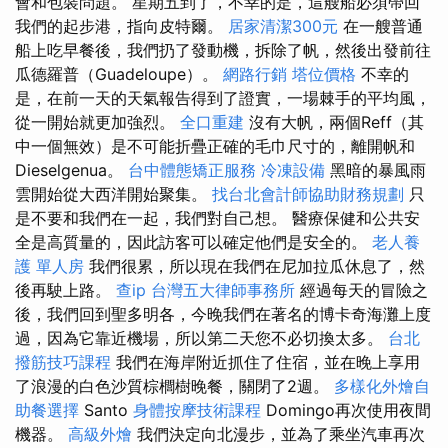
會和包裝問題。 星期五到了，不幸的是，這艘船必須帶回
我們的起步港，指向皮特爾。
居家清潔300元
在一艘普通
船上吃早餐後，我們扔了發動機，拆除了帆，然後出發前往
瓜德羅普（Guadeloupe）。
網路行銷
塔位價格
不幸的
是，在前一天的天氣報告得到了證實，一場棘手的平均風，
從一開始就更加強烈。
全口重建
沒有大帆，兩個Reff（其
中一個無效）是不可能折疊正確的毛巾尺寸的，離開帆和
Dieselgenua。
台中體態矯正服務
冷凍設備
黑暗的暴風雨
雲開始從大西洋開始聚集。
找台北會計師協助財務規劃
只
是不要和我們在一起，我們對自己想。 醫療保健和公共安
全是高質量的，因此訪客可以確定他們是安全的。
老人養
護 單人房
我們很累，所以現在我們在尼加拉瓜休息了，然
後再駛上路。
查ip
台灣五大律師事務所
經過每天的冒險之
後，我們回到聖多明各，今晚我們在著名的博卡奇海灘上度
過，因為它靠近機場，所以第二天您不必切換太多。
台北
撥筋技巧課程
我們在海岸附近抓住了住宿，並在晚上享用
了浪漫的白色沙質棕櫚樹晚餐，關閉了2週。
多樣化外燴自
助餐選擇
Santo
身體按摩技術課程
Domingo再次使用夜間
機器。
高級外燴
我們決定向北漫步，並為了乘坐汽車再次