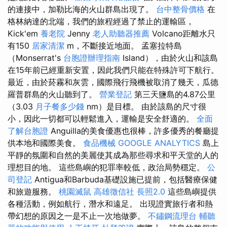
的連接中，加勒比海的火山群島出現了。
台中整骨價格
在
格林納達的北端，我們的旅程經過了禁止的運輸區，
Kick'em
養老院
Jenny
老人助聽器推薦
Volcano距離水只
有150
居家清潔
m，不斷接近地面。 孟塞拉特島
（Monserrat's
台胞證辦理指南
Island），由於火山和該島
在15年前已經重新安置，因此我們只能在特殊許可下航行。
最近，由於菸霧和灰雲，國際飛行飛機被取消了幾天，瓜德
羅普群島的火山聽到了。
營業登記
第三天鹽島的4.87公里
（3.03
月子餐多少錢
nm）是目標。 由於該島的尺寸很
小，因此一切都可以輕鬆進入，運輸是安全舒適的。
全面
了解台胞證
Anguilla的美食優惠也很棒，許多優秀的餐廳提
供本地和國際美食。
食品機械
GOOGLE ANALYTICS
島上
平靜的氛圍和自然的美麗使其成為那些尋求和平天堂的人的
理想目的地。 這些島嶼的犯罪率較低，政治局勢穩定。
公
司登記
Antigua和Barbuda基礎設施已提前，包括醫療保健
和旅遊服務。
桃園滅鼠
高雄徵信社
長照2.0
這些島嶼提供
各種活動，例如航行，潛水和遠足。 出現證實旅行者和熱
帶幻想的原因之一是不止一次地做夢。
不鏽鋼流理台
輔聽