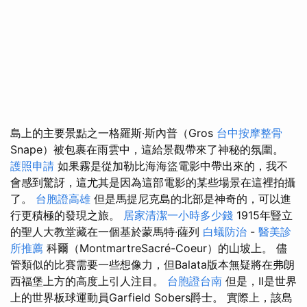
島上的主要景點之一格羅斯·斯內普（Gros
台中按摩整骨
Snape）被包裹在雨雲中，這給景觀帶來了神秘的氛圍。
護照申請
如果霧是從加勒比海海盜電影中帶出來的，我不
會感到驚訝，這尤其是因為這部電影的某些場景在這裡拍攝
了。
台胞證高雄
但是馬提尼克島的北部是神奇的，可以進
行更積極的發現之旅。
居家清潔一小時多少錢
1915年豎立
的聖人大教堂藏在一個基於蒙馬特·薩列
白蟻防治
-
醫美診
所推薦
科爾（MontmartreSacré-Coeur）的山坡上。 儘
管類似的比賽需要一些想像力，但Balata版本無疑將在弗朗
西福堡上方的高度上引人注目。
台胞證台南
但是，II是世界
上的世界板球運動員Garfield Sobers爵士。 實際上，該島