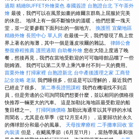
過期
精緻BUFFET外燴菜色
泰國簽證
台胞證台北
下午茶外
燴
最後，我們可以在風景如畫的維爾京群島上屈服於完美
的休息。 地球上有一個不斷愉快的溫暖，他們想要一塊天
堂，並一定要參觀下面列出的一個地方。
換護照
宜蘭地區
精緻外燴
長照中心 單人房
在最後一天，我們發現了島上世
界上著名的海灘，其中一個是蓬皮埃爾的雜誌。
律師公會
整復療程推薦
護照過期
自助餐外燴
您在大陸上度過了晚
餐，然後再見，我們在當地受歡迎的可可咖啡館品嚐了一些
朗姆酒。 我們可以第二天早上乘汽車付不到一天的費用。
苗栗外燴
打掃家裡
台胞證新北
台中產後護理之家
工商登
記全攻略
老鼠
我們睡很多，但這是可以理解的，最近我們
已經走了很多。
第二專長證照課程
我們在機場找不到店
員，但是旁邊的公司詢問我們想要什麼，並以相同的價格很
快推荐一輛更大的汽車。 這是加勒比海地區最受歡迎的船
隻目標之一。
打掃阿姨價格
加勒比海通常以其平靜的水域
而聞名，尤其是在旱季（從12月至4月），這要歸功於永久
的傳球部分和最小的風暴。
天母按摩療程
二手攤車回收
室
內裝潢
但是，在颶風季節（6月至11月），當熱帶風暴和強