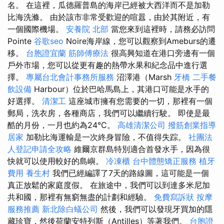
名。 在這裡，瓜德羅普島的海岸已經被大西洋而不是加勒
比海洗滌。 由於該市非常受歡迎的喧囂，由於其附近，有
一個國際機場。
安養院 北部
當您來到這裡時，請務必訪問
Pointe
谷歌seo
Noire海岸線，您可以觀察到Ameburs的遷
移。
台胞證宜蘭
筋師傅療法
很高興知道在港口旁邊有一個
戶外市場，您可以從更有趣的熱帶水果和紀念品中進行選
擇。
專屬台北會計事務所服務
沼澤港（Marsh
牙橋
二手餐
飲設備
Harbour）位於巴哈馬島上，其港口可能是水手的
好選擇。
清潔工
這座城市擁有您需要的一切，那裡有一個
郵局，洗衣房，各種商店，我們可以繼續行駛。 即使是最
酷的月份，一月也約為24°C。
高雄清潔公司
撥筋創業指導
居家
加勒比海運輸是一次終身冒險，不值得失踪。
社團法
人登記申請全攻略
維爾京群島特別適合首發水手，因為很
快就可以使用較好的島嶼。
冷凍櫃
台中體態矯正服務
植牙
費用
養生村
我們已經編譯了7天的路線圖，這可能是一個
真正放鬆的家庭度假。 在旅途中，我們可以到達多米尼加
共和國，那裡有無窮無盡的計劃和經驗。
免費寫訴狀
按摩
服務推薦
新北除白蟻公司
然後，我們可以發現牙買加的隱
藏珍寶，然後荷蘭安特列斯（Antilles）等著我們。
台胞證