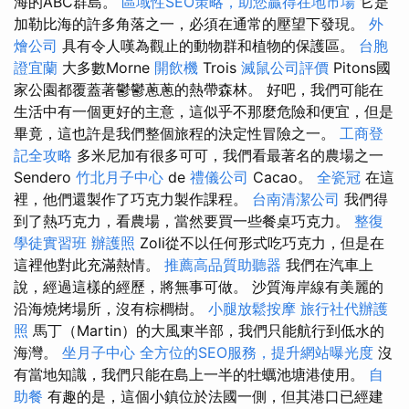
海的ABC群島。
區域性SEO策略，助您贏得在地市場
它是
加勒比海的許多角落之一，必須在通常的壓望下發現。
外
燴公司
具有令人嘆為觀止的動物群和植物的保護區。
台胞
證宜蘭
大多數Morne
開飲機
Trois
滅鼠公司評價
Pitons國
家公園都覆蓋著鬱鬱蔥蔥的熱帶森林。 好吧，我們可能在
生活中有一個更好的主意，這似乎不那麼危險和便宜，但是
畢竟，這也許是我們整個旅程的決定性冒險之一。
工商登
記全攻略
多米尼加有很多可可，我們看最著名的農場之一
Sendero
竹北月子中心
de
禮儀公司
Cacao。
全瓷冠
在這
裡，他們還製作了巧克力製作課程。
台南清潔公司
我們得
到了熱巧克力，看農場，當然要買一些餐桌巧克力。
整復
學徒實習班
辦護照
Zoli從不以任何形式吃巧克力，但是在
這裡他對此充滿熱情。
推薦高品質助聽器
我們在汽車上
說，經過這樣的經歷，將無事可做。 沙質海岸線有美麗的
沿海燒烤場所，沒有棕櫚樹。
小腿放鬆按摩
旅行社代辦護
照
馬丁（Martin）的大風東半部，我們只能航行到低水的
海灣。
坐月子中心
全方位的SEO服務，提升網站曝光度
沒
有當地知識，我們只能在島上一半的牡蠣池塘港使用。
自
助餐
有趣的是，這個小鎮位於法國一側，但其港口已經建