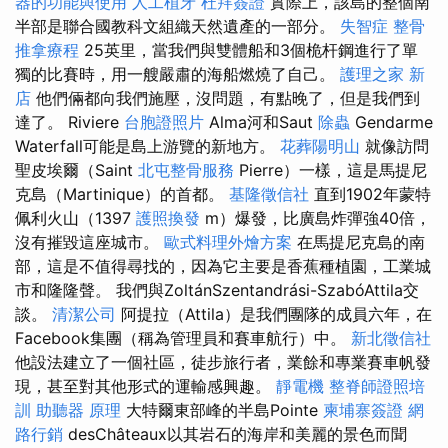
器的功能與使用
人工植牙
杜拜簽證
實際上，該島的整個南
半部是聯合國教科文組織天然遺產的一部分。
失智症
整骨
推拿療程
25英里，當我們與雙體船和3個桅杆鋼進行了單
獨的比賽時，用一艘嚴肅的海船燃燒了自己。
護理之家 新
店
他們倆都向我們施壓，沒問題，有點晚了，但是我們到
達了。 Riviere
台胞證照片
Alma河和Saut
除蟲
Gendarme
Waterfall可能是島上游覽的新地方。
花葬陽明山
就像訪問
聖皮埃爾（Saint
北屯整骨服務
Pierre）一樣，這是馬提尼
克島（Martinique）的首都。
基隆徵信社
直到1902年蒙特
佩利火山（1397
護照換發
m）爆發，比廣島炸彈強40倍，
沒有摧毀這座城市。
歐式料理外燴方案
在馬提尼克島的南
部，這是不值得尋找的，因為它主要是香蕉種植園，工業城
市和隆隆聲。 我們與ZoltánSzentandrási-SzabóAttila交
談。
清潔公司
阿提拉（Attila）是我們團隊的成員六年，在
Facebook集團（稱為管理員和賽車航行）中。
新北徵信社
他設法建立了一個社區，徒步旅行者，業餘和專業賽車帆發
現，甚至對其他形式的運輸感興趣。
靜電機
整脊師證照培
訓
助聽器 原理
大特爾東部峰的半島Pointe
柬埔寨簽證
網
路行銷
desChâteaux以其岩石的海岸和美麗的景色而聞