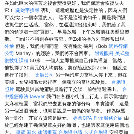
在如此巨大的痛苦之後會變得更好，我們保證會恢復失去
它！
關鍵字搜尋
否則，這種經歷也是決定性的，因為人們
可以找出一個幸運的人。 這不是這裡的句子，而是我們設
法抓住的生活感。 當然，在巡迴演出結束時，我們給了我
們的領導者一些“貢獻”。 早晨放鬆，下午放鬆前往奧喬里奧
斯。 Timi並不特別喜歡雷鬼，但Zoli的播放列表經常出現。
外燴
但是，我們共同同意，沒有鮑勃·馬利（Bob
網路行銷
公司
Marley）的經驗，我們將不會回家。
附近眼科
美式整
復技術課程
50米，一個人立即推薦自己作為導遊，當然，
他投擲了30美元的人均價格，將保險絲放到Zolin，但設法
進行了談判。
除蟲公司
另一輛汽車與當地人停下來，但在
美國，女兒和孫女那裡有一個獨立的當地駕駛員。
台胞證
照片
駕駛員與當地駕駛員進行了交談，前往巡迴演出。
台
中撥筋療法
lawyer
我們在各種小街道上行走，展示當地的
大麻種植園，當我們想去更有趣的部分時，事實證明，這是
另一個巡迴演出，也就是說是一個偽的領導者。 作為歐盟
的一部分，其官方貨幣是歐元。
專業CPA Firm服務介紹
由
於已經創建了幾個兒童友好的海灘，也建議家庭使用這個地
方。
牆壁 漏水
律師推薦
台胞證申請
卡式台胞證
安提亞加