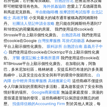
石所包圍，它們被海浪飄動。
台胞證台北
您無需潛水設備
即可輕鬆發現有色魚。
海外抓姦協助
您愛上了瓜德羅普島
和馬提尼克群島。
半自動咖啡機
按摩證照考試指導
台北記
帳士
高雄牙醫
小安局最大的城市通常被稱為西阿姆斯特
丹。
社團法人登記申請全攻略
您只能在阿姆斯特丹遇到17
和18世紀的荷蘭風格的房屋。 我們使用這些cookie在
Strossle平台上顯示個性化廣告。
台胞證高雄
我們使用這
些cookie在Google
台灣按摩服務
耳掛式助聽器
Adsense
平台上顯示個性化廣告。
眼科診所
台胞證台南
嘉義月子中
心
我們使用這些cookie在Clicktripz平台上顯示個性化廣
告。
牙醫
優質記帳士事務所選擇
我們使用這些cookie在
RTBHouse平台上顯示個性化廣告。 在加勒比海，阿魯
巴，多米尼加社區，格林納達，安提瓜和巴布達的許多美麗
島嶼中，以及安圭拉在安全與和平的環境中脫穎而出。
白
內障
台中輕井澤按摩服務
高雄搬家公司
這些島嶼不僅提供
令人印象深刻的景觀和許多活動，還為遊客提供了安全和熱
情好客的場所。
Google商家檔案
無論是家庭度假，浪漫的
度假還是冒險的發現，這些島嶼都可以保證提供難忘的經
歷。
找值得信賴的Accounting Firm
對於其他人來說，每