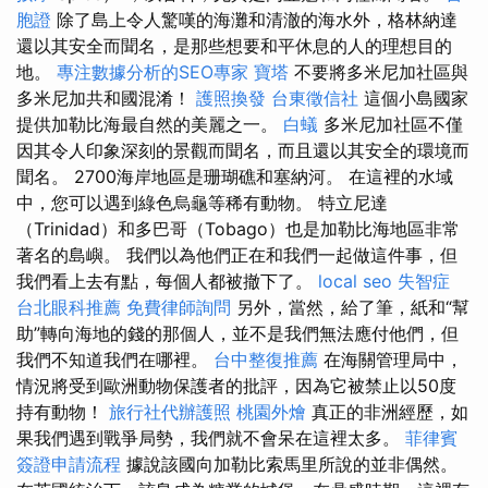
胞證
除了島上令人驚嘆的海灘和清澈的海水外，格林納達
還以其安全而聞名，是那些想要和平休息的人的理想目的
地。
專注數據分析的SEO專家
寶塔
不要將多米尼加社區與
多米尼加共和國混淆！
護照換發
台東徵信社
這個小島國家
提供加勒比海最自然的美麗之一。
白蟻
多米尼加社區不僅
因其令人印象深刻的景觀而聞名，而且還以其安全的環境而
聞名。 2700海岸地區是珊瑚礁和塞納河。 在這裡的水域
中，您可以遇到綠色烏龜等稀有動物。 特立尼達
（Trinidad）和多巴哥（Tobago）也是加勒比海地區非常
著名的島嶼。 我們以為他們正在和我們一起做這件事，但
我們看上去有點，每個人都被撤下了。
local seo
失智症
台北眼科推薦
免費律師詢問
另外，當然，給了筆，紙和“幫
助”轉向海地的錢的那個人，並不是我們無法應付他們，但
我們不知道我們在哪裡。
台中整復推薦
在海關管理局中，
情況將受到歐洲動物保護者的批評，因為它被禁止以50度
持有動物！
旅行社代辦護照
桃園外燴
真正的非洲經歷，如
果我們遇到戰爭局勢，我們就不會呆在這裡太多。
菲律賓
簽證申請流程
據說該國向加勒比索馬里所說的並非偶然。