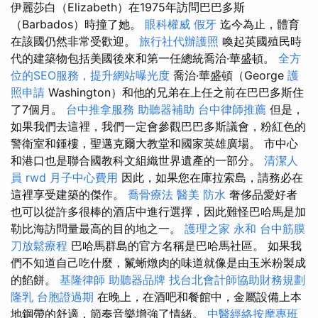
伊麗莎白（Elizabeth）在1975年訪問巴巴多斯
（Barbados）時撞了她。
眼科權威
假牙
迄今為止，體育
在該國仍然非常受歡迎。
旅行社代辦護照
喚起英國殖民時
代的建築物包括美國後來和第一任總統喬治·華盛頓。
全方
位的SEO服務，提升網站曝光度
喬治·華盛頓（George
護
照申請
Washington）和他的兄弟在上任之前在巴巴多斯住
了7個月。
台中推拿服務
助聽器補助
台中律師推薦
但是，
如果我們去這裡，我們一定會參觀巴巴多斯議會，粉紅色的
警衛室和鍾樓，聖邁克爾大教堂和國家英雄廣場。 市中心
和港口也是聯合國教科文組織世界遺產的一部分。
清潔人
員
rwd
月子中心費用
因此，如果您在庫拉索島，請務必在
這裡享受建築的傑作。
喬骨療法
醫美
防水
奢侈品愛好者
也可以從許多很棒的酒店中進行選擇，因此難怪巴哈馬是加
勒比海訪問量最高的目的地之一。
護理之家 永和
台中筋膜
刀放鬆療程
巴哈馬群島的官方名稱是巴哈馬社區。 如果我
們不知道自己吃什麼，鬣蜥燉肉的味道就像是由玉米粉製成
的餡餅。
基隆律師
助聽器品牌
找台北會計師協助財務規劃
隆乳
台胞證過期
在晚上，在酒吧和餐館中，金屬設備上本
地鋼帶的舒適，節奏音樂增強了情緒。
中醫經絡按摩專班