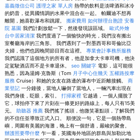
嘉義徵信公司
護理之家 單人房
熱帶的飲料是淡啤酒和冰冷
的奶昔，從異國情調的水果中混合在一起。 帕爾迪不想再
離開，她喜歡瀑布和跳躍。
搬家費用
如何辦理台胞證
安養
院
墓園
我們計劃放鬆一下，然後發現該區域。
歐式外燴
台中居家清潔
我們度過了一個愉快的時光，我們沒有搬出
室餐廳海岸的三角形。 我們遇到了一對墨西哥和哥倫比亞
夫婦，他們也因晚間節目而在這裡。
專業會計事務所服務
我們認識了這個地方的所有者，他是加拿大卡車司機，他決
定駕駛酒店而不是卡車退休。
seo 關鍵字
電影，這可能很
熟悉，因為湯姆·克魯斯（Tom
月子中心住幾天
五權路按摩
服務
Cruise）和她的女友在路邊的瀑布中近距離接觸。
商
業登記
一分鐘後，當地人嚇倒了當地人，一輛汽車出現在
我們身後，眨眼，索引。
打掃家裡
它越過，一個人擺脫了
它，球拍停下來了片刻在一條更好的路線上，每人只有15美
元。
助聽器 推薦
我們搖了搖頭，他微笑著點頭，了解我們
的不信任並導致正式入口。 順便說一句，它是一個熱帶島
嶼，周圍有美麗的海灘，晚上有一個舒適，嚴峻的聚會。
辦護照要帶什麼
乍一看，英國海外地區的群島與加勒比地