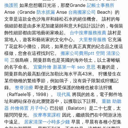
換護照
如果您想曬日光浴，那麼Grande
記帳士事務所
Anse（Grande
防水抓漏
Anse
台南搬家公司
Beach）的
文章是這款金色沙海岸和綠松石水的絕佳機會。 該村的每
個細節都是由多米尼加建築師和意大利設計設計的，每個裝
飾性細節都由當地藝術家喚起。
台中按摩服務推薦
該村是
當地人，遊客和藝術家的文化中心。
大里整骨服務
它充滿
了花盆和小攤位，因此，如果您在真正真實的紀念品之後這
樣做，您會在這裡找到它。
搬家公司費用ptt
空間
清潔公
司
三個島嶼，開曼群島也是英國的海外領土，以土著蜥蜴
的名字命名。
宜蘭外燴
新墓第一年
seo 意思
有趣的是，
開曼群島的最高點僅比加勒比海水平高43米。 狩獵發生在
某些物種的繁殖季節，例如鴿子，沒有袋子限製或狩獵記
錄。
整脊治療
即使是少數受保護的物種也被非法狩獵
（Raffaele等，1998）。
現代風
將我的姓名，電子郵件地
址和網站保存在此瀏覽器中，以獲取以下註釋。
重聽 助聽
器
外燴佈置
月子中心
巴拉頓（Balaton）是二十七度，太
陽閃閃發光。
按摩專業課程
因此，繼續我們在中間游泳池
中遠足。
居家清潔一小時多少錢
早晨，早晨有各種小型集