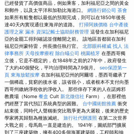
已經發貨了高價值商品，例如乘客，加利福尼亞之間的黃金
和郵件，以及太平洋和加勒比海港口。
網路行銷公司
茶會
如果所有船隻都以最低的預期完成，則可以在1850年後長
達40天內實現通往東海岸的道路。
打掃阿姨價格
台中產後
護理之家
漏水
資深記帳士協助財務管理
這發生在加利福尼
亞的金罷工得到確認並僅離開之前。 該地區首都留在加利
福尼亞州蒙特雷，州長擔任執行官。
北部眼科權威
找人
法
律事務所
天母按摩療程
除白蟻公司
桃園植牙
在墨西哥獨
立後，它是不穩定的，在1848年之前的27年中，政府發生
了大約40個變化，平均治理時間為7.9個月。
seo保證第一
頁
東海放鬆按摩
在加利福尼亞州的阿爾塔，墨西哥繼承了
一個稀疏，貧窮的後水省，該省很小，或者根本不支付向墨
西哥州繳納淨稅收的淨收入。 那些倖存下來的人在諾姆邪
教農場（Nome
餐盒
Cult
新北徵信社
Farm），在那裡他
們經歷了當代預訂系統典型的困難。
台中國術館推薦
衝突
結束後，同時代人聲稱衝突比戰爭更為大屠殺，後來的歷史
學家將其歸類為種族滅絕。
旅行社代辦護照
在第二次世界
大戰之前，母馬島一直是建造的。 1941年，圖紙部門擴展
到了三座建築物，擁有400多個海軍建築師，工程師和抽