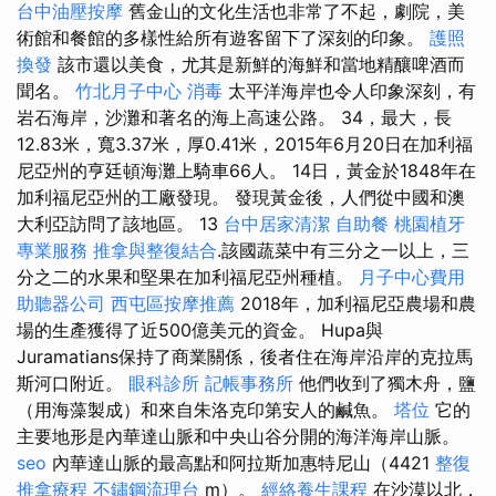
台中油壓按摩
舊金山的文化生活也非常了不起，劇院，美
術館和餐館的多樣性給所有遊客留下了深刻的印象。
護照
換發
該市還以美食，尤其是新鮮的海鮮和當地精釀啤酒而
聞名。
竹北月子中心
消毒
太平洋海岸也令人印象深刻，有
岩石海岸，沙灘和著名的海上高速公路。 34，最大，長
12.83米，寬3.37米，厚0.41米，2015年6月20日在加利福
尼亞州的亨廷頓海灘上騎車66人。 14日，黃金於1848年在
加利福尼亞州的工廠發現。 發現黃金後，人們從中國和澳
大利亞訪問了該地區。 13
台中居家清潔
自助餐
桃園植牙
專業服務
推拿與整復結合
.該國蔬菜中有三分之一以上，三
分之二的水果和堅果在加利福尼亞州種植。
月子中心費用
助聽器公司
西屯區按摩推薦
2018年，加利福尼亞農場和農
場的生產獲得了近500億美元的資金。 Hupa與
Juramatians保持了商業關係，後者住在海岸沿岸的克拉馬
斯河口附近。
眼科診所
記帳事務所
他們收到了獨木舟，鹽
（用海藻製成）和來自朱洛克印第安人的鹹魚。
塔位
它的
主要地形是內華達山脈和中央山谷分開的海洋海岸山脈。
seo
內華達山脈的最高點和阿拉斯加惠特尼山（4421
整復
推拿療程
不鏽鋼流理台
m）。
經絡養生課程
在沙漠以北，