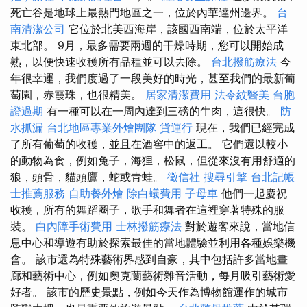
死亡谷是地球上最熱門地區之一，位於內華達州邊界。
台
南清潔公司
它位於北美西海岸，該國西南端，位於太平洋
東北部。 9月，最多需要兩週的干燥時期，您可以開始成
熟，以便快速收穫所有品種並可以去除。
台北撥筋療法
今
年很幸運，我們度過了一段美好的時光，甚至我們的最新葡
萄園，赤霞珠，也很精美。
居家清潔費用
法令紋醫美
台胞
證過期
有一種可以在一周內達到三磅的牛肉，這很快。
防
水抓漏
台北地區專業外燴團隊
貨運行
現在，我們已經完成
了所有葡萄的收穫，並且在酒窖中的返工。 它們還以較小
的動物為食，例如兔子，海狸，松鼠，但從來沒有用舒適的
狼，頭骨，貓頭鷹，蛇或青蛙。
徵信社
搜尋引擎
台北記帳
士推薦服務
自助餐外燴
除白蟻費用
子母車
他們一起慶祝
收穫，所有的舞蹈圈子，歌手和舞者在這裡穿著特殊的服
裝。
白內障手術費用
士林撥筋療法
對於遊客來說，當地信
息中心和導遊有助於探索最佳的當地體驗並利用各種娛樂機
會。 該市還為特殊藝術界感到自豪，其中包括許多當地畫
廊和藝術中心，例如奧克蘭藝術雜音活動，每月吸引藝術愛
好者。 該市的歷史景點，例如今天作為博物館運作的城市