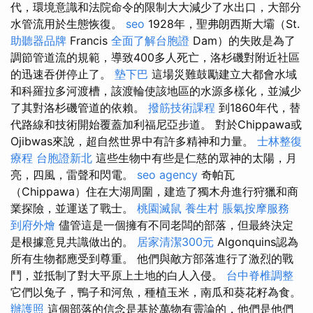
代，環境意識和法院命令的限制大大減少了水出口，大部分
水管流用於生態恢復。
seo
1928年，聖弗朗西斯大壩（St.
助聽器品牌
Francis
全面了解台胞證
Dam）的失敗是為了
調節管道流的規範，導致400多人死亡，洛杉磯對附近社區
的迅速吞併停止了。
墊下巴
這場災難鼓勵建立大都會水域
和科羅拉多河渡槽，該渡輪使該地區的水源多樣化，並減少
了其對洛杉磯管道的依賴。
撥筋技術課程
到1860年代，替
代路線和技術開始覆蓋加利福尼亞步道。 對於Chippawa或
Ojibwas來說，超自然世界中有許多精神和力量。
士林整復
療程
台胞證新北
這些生物中有些是仁慈的眾神的太陽，月
亮，四風，雷聲和閃電。
seo agency
奇帕瓦
（Chippawa）住在大湖周圍，建造了獨木舟進行狩獵和商
業探險，並運送了戰士。
桃園滅鼠
養生村
脹氣按摩服務
到府外燴
儘管這是一個擁有不同老闆的部落，但最終決定
是根據意見共識做出的。
居家清潔300元
Algonquins認為
所有生物都應受到尊重。 他們與敵方部落進行了激烈的戰
鬥，並抵制了對大平原上土地的白人入侵。
台中脊椎調整
它們以兔子，鴨子和河魚，種植玉米，南瓜和葵花籽為食。
辦護照
這個部落的信念是基於萬物有靈論的，他們是他們