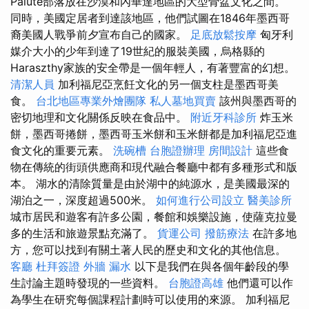
Paiute部落放在沙漠和內華達地區的大型骨盆文化之間。
同時，美國定居者到達該地區，他們試圖在1846年墨西哥
裔美國人戰爭前夕宣布自己的國家。
足底放鬆按摩
匈牙利
媒介大小的少年到達了19世紀的服裝美國，烏格縣的
Haraszthy家族的安全帶是一個年輕人，有著豐富的幻想。
清潔人員
加利福尼亞烹飪文化的另一個支柱是墨西哥美
食。
台北地區專業外燴團隊
私人墓地買賣
該州與墨西哥的
密切地理和文化關係反映在食品中。
附近牙科診所
炸玉米
餅，墨西哥捲餅，墨西哥玉米餅和玉米餅都是加利福尼亞進
食文化的重要元素。
洗碗槽
台胞證辦理
房間設計
這些食
物在傳統的街頭供應商和現代融合餐廳中都有多種形式和版
本。 湖水的清除質量是由於湖中的純源水，是美國最深的
湖泊之一，深度超過500米。
如何進行公司設立
醫美診所
城市居民和遊客有許多公園，餐館和娛樂設施，使薩克拉曼
多的生活和旅遊景點充滿了。
貨運公司
撥筋療法
在許多地
方，您可以找到有關土著人民的歷史和文化的其他信息。
客廳
杜拜簽證
外牆 漏水
以下是我們在與各個年齡段的學
生討論主題時發現的一些資料。
台胞證高雄
他們還可以作
為學生在研究每個課程計劃時可以使用的來源。 加利福尼