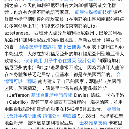
觸之前，今天的加利福尼亞州有大約30個部落或文化群
體，也許有六個不同的語言家庭。
筋膜沾黏撥筋技術
這些
群體包括早期到達的霍坎家族（在南部的山區和南部的科羅
拉多河盆地上升）和後來從沙漠東南部的Uto-
aztetanese。 西班牙人被分為加利福尼亞州，巴哈加利福
尼亞州和加利福尼亞州的兩個地區，為新西班牙（墨西哥）
的省。
經絡按摩學習課程
雙下巴醫美
Baja或下加州由Baja
半島組成，大致在加利福尼亞州的加利福尼亞州聖地亞哥大
致結束。
假牙費用
月子中心住幾天
設計公司
阿爾塔加利
福尼亞州的東部和北部邊界非常不確定，因為西班牙人儘管
存在身體和缺乏定居點，但基本上都是在美國西部的。
台
灣還可以土葬嗎
南方建立了自己的國家，即聯邦（美國同
盟國，英國縮寫），這是里士滿首都杰斐遜·戴維斯
（Jefferson
基隆台胞證申請教學
Davis）總統。 卡布里洛
（Cabrillo）帶領了當今墨西哥西海岸的一場探險隊，並用
兩艘自我設計和建造的船隻在1542年6月底出發。
專屬台
北會計事務所服務
禮儀公司
辦護照
9月28日，他降落在聖
地亞哥灣，聲稱這是加利福尼亞島。
士林推拿技術
卡布里