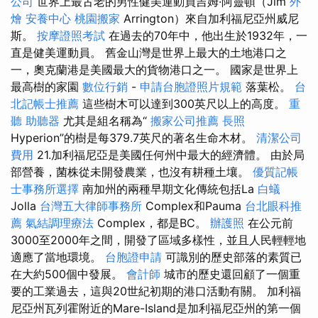
公司
世界上最古老的男性健美運動員吉姆·阿靈頓（Jim
外
燴
安養中心
桃園搬家
Arrington）來自加利福尼亞州威尼
斯。
按摩證照考試
在過去的70年中，他出生於1932年，一
直是健美運動員。 舊金山灣是世界上最大的土地港口之
一，奧克蘭港是美國最大的貨物港口之一。 國家是世界上
最高樹的家園
數位行銷
-
申請台胞證照片規範
落葉松。
台
北記帳士推薦
這些樹木可以達到300英尺以上的高度。
重
聽 助聽器
尤其是組名稱為“
搬家公司推薦
長照
Hyperion”的樹是每379.7英尺的著名生命木材。
清潔公司
費用
21.加利福尼亞是美國任何州中最大的經濟體。 由於局
部營養，菌株從未開發農業，也沒有耕種土壤。
優質記帳
士事務所選擇
南加州的兩種早期文化傳統包括La
白蟻
Jolla
台灣五大律師事務所
Complex和Pauma
台北眼科推
薦
氣結調理療法
Complex，都是BC。
辦護照
在公元前
3000至2000年之間，開發了區域多樣性，並且人民輕輕地
適應了當地環境。
台胞證申請
可識別的歷史部落的素質已
在大約500個中發展。
會計師
城市的歷史還回顧了一個重
要的工業過去，這與20世紀初期的港口活動有關。 加利福
尼亞州瓦列霍附近的Mare-Island是加利福尼亞州的第一個