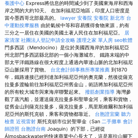
養護中心
Express將信息的時間減少到了美國東海岸和西海
岸之間的大約10天。 在加利福尼亞地區，印度人口密度是
當今墨西哥北部最高的。
lawyer
安養院
安養院 新北市
台
中運動按摩服務
由於氣候中等和容易獲得食物來源，約有
三分之一居住在美國的美國土著人民住在加利福尼亞。
居
家清潔
社團法人登記申請全攻略
護理之家 單人房
seo軟體
門多西諾（Mendocino）是位於美國西海岸的加利福尼亞
州北部門多西諾縣北部的一個小海灘城市。 鐵路末端的中
部太平洋鐵路線在很大程度上通過內華達山脈的北加利福尼
亞山脈採用了貨物。
台北會計師事務所專業推薦
到1870
年，鐵路連接已經到達加利福尼亞州的奧克蘭，然後從薩克
拉曼多渡輪前往加利福尼亞州舊金山，術語將加利福尼亞州
的所有較大城市與東海岸聯繫起來。
撥筋創業指導
海灣參
觀了蒸汽船，並運送薩克拉曼多和聖華金河，乘客和貨物，
從舊金山到薩克拉曼多，薩克拉曼多，馬里斯維爾和加利福
尼亞州的斯托克頓，乘客和貨物都靠近。
台胞證宜蘭
聽力
檢查
近視雷射
斯托克頓市位於聖華金（San
二手攤車
會計
師證照
台胞證台南
Joaquin）的下部，已經從
Álmosbackwater的快速商業中心長大了，這是塞拉山腳下