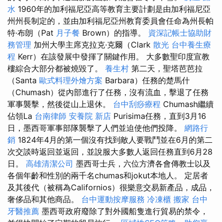
水
1960年的加利福尼亞高等教育主要計劃是由加利福尼亞
州州長制定的，並由加利福尼亞州教育委員會任命為州長帕
特·布朗（Pat
月子餐
Brown）的指導。
資深記帳士協助財
務管理
加州大學主席克拉克·克爾（Clark
散光
台中養生療
程
Kerr）在該發展中發揮了關鍵作用。 大多數聖印度宣教
樓綜合大部分都被燒毀了。
養生村
第二天，聖塔芭芭拉
（Santa
歐式料理外燴方案
Barbara）任務的楚馬什
（Chumash）從內部進行了任務，沒有流血，擊退了任務
軍事襲擊，然後從山上退休。
台中刮痧療程
Chumash繼續
佔領La
台南律師
安養院 新店
Purisima任務，直到3月16
日，墨西哥軍事部隊襲擊了人們並迫使他們投降。
網路行
銷
1824年4月的第一個沒有找到敵人要戰鬥並在6月的第二
次交談時返回並返回，並說服大多數人返回任務直到6月28
日。
高雄清潔公司
墨西哥士兵，六位方濟各會傳教士以及
各個年齡和性別的兩千名chumas和jokut本地人。 定居者
及其後代（被稱為Californios）很樂意交易新產品，成品，
奢侈品和其他商品。
台中運動按摩服務
冷凍櫃
搬家
台中
牙醫推薦
墨西哥政府廢除了對外國船隻進行貿易的禁令，