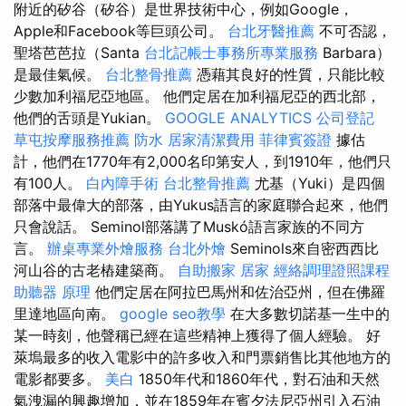
附近的矽谷（矽谷）是世界技術中心，例如Google，
Apple和Facebook等巨頭公司。
台北牙醫推薦
不可否認，
聖塔芭芭拉（Santa
台北記帳士事務所專業服務
Barbara）
是最佳氣候。
台北整骨推薦
憑藉其良好的性質，只能比較
少數加利福尼亞地區。 他們定居在加利福尼亞的西北部，
他們的舌頭是Yukian。
GOOGLE ANALYTICS
公司登記
草屯按摩服務推薦
防水
居家清潔費用
菲律賓簽證
據估
計，他們在1770年有2,000名印第安人，到1910年，他們只
有100人。
白內障手術
台北整骨推薦
尤基（Yuki）是四個
部落中最偉大的部落，由Yukus語言的家庭聯合起來，他們
只會說話。 Seminol部落講了Muskó語言家族的不同方
言。
辦桌專業外燴服務
台北外燴
Seminols來自密西西比
河山谷的古老樁建築商。
自助搬家
居家
經絡調理證照課程
助聽器 原理
他們定居在阿拉巴馬州和佐治亞州，但在佛羅
里達地區向南。
google seo教學
在大多數切諾基一生中的
某一時刻，他聲稱已經在這些精神上獲得了個人經驗。 好
萊塢最多的收入電影中的許多收入和門票銷售比其他地方的
電影都要多。
美白
1850年代和1860年代，對石油和天然
氣洩漏的興趣增加，並在1859年在賓夕法尼亞州引入石油