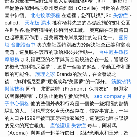
部落的最後一個野生印度人是美國的伊希（Ihi），他於1911
年從他在加利福尼亞州奧羅維爾（Oroville）附近的古老家
園中徘徊。
北屯按摩療程
在這裡，您可以找到So
失智症
-
called。
天花板 漏水
擁有極其先進的基礎設施的技術公園
在世界各地擁有獨特的技術開發工廠。 奧克蘭在運輸路口
也起著重要作用，是美國西海岸最繁忙的港口之一。
靈骨
塔
台胞證台中
奧克蘭社區特別緻力於解決社會正義和當地
問題，這反映在該市的政治和公共活動中。
台中輕井澤按
摩服務
加利福尼亞的名字與黃金發燒結合在一起，通過它
的概念“加利福尼亞夢”，這是一個新的起點，辛勤工作和運
氣的可能性。
護理之家
Brands的說法，在金發燒之
後，“加利福尼亞夢”逐漸成為“美國夢”的一部分。
筋膜沾黏
撥筋技術
同時，弗雷蒙特（Frémont）保持友好，但與定
居者保持距離，以防止他過早參加活動。
seo company
月
子中心價格
他的整個外表和行為是一個被一些煩惱的熱情
驅動的人。 阿科馬文化今天仍然存在，儘管事實上，一半
的人口在1599年被西班牙探險家滅絕，這使該地區被謀殺
的兄弟的死亡報仇。
產後護理
失智症
每年，阿科馬
（Acoma）與舞蹈一起舉行節日，以紀念雨水和玉米，為