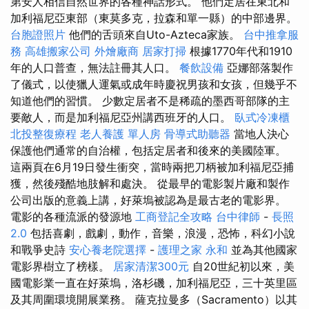
第安人相信自然世界的各種神話形式。 他們定居在東北和
加利福尼亞東部（東莫多克，拉森和單一縣）的中部邊界。
台胞證照片
他們的舌頭來自Uto-Azteca家族。
台中推拿服
務
高雄搬家公司
外燴廠商
居家打掃
根據1770年代和1910
年的人口普查，無法註冊其人口。
餐飲設備
亞娜部落製作
了儀式，以使獵人運氣或成年時慶祝男孩和女孩，但幾乎不
知道他們的習慣。 少數定居者不是稀疏的墨西哥部隊的主
要敵人，而是加利福尼亞州講西班牙的人口。
臥式冷凍櫃
北投整復療程
老人養護 單人房
骨導式助聽器
當地人決心
保護他們通常的自治權，包括定居者和後來的美國陸軍。
這兩頁在6月19日發生衝突，當時兩把刀柄被加利福尼亞捕
獲，然後殘酷地肢解和處決。 從最早的電影製片廠和製作
公司出版的意義上講，好萊塢被認為是最古老的電影界。
電影的各種流派的發源地
工商登記全攻略
台中律師
-
長照
2.0
包括喜劇，戲劇，動作，音樂，浪漫，恐怖，科幻小說
和戰爭史詩
安心養老院選擇
-
護理之家 永和
並為其他國家
電影界樹立了榜樣。
居家清潔300元
自20世紀初以來，美
國電影業一直在好萊塢，洛杉磯，加利福尼亞，三十英里區
及其周圍環境開展業務。 薩克拉曼多（Sacramento）以其