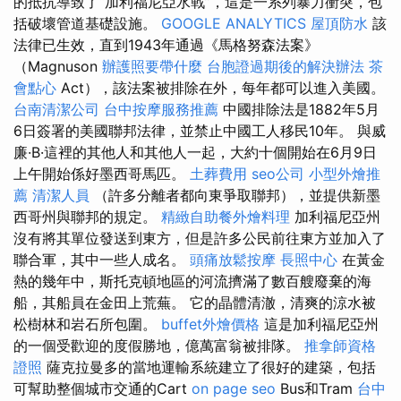
的抵抗導致了“加利福尼亞水戰”，這是一系列暴力衝突，包
括破壞管道基礎設施。
GOOGLE ANALYTICS
屋頂防水
該
法律已生效，直到1943年通過《馬格努森法案》
（Magnuson
辦護照要帶什麼
台胞證過期後的解決辦法
茶
會點心
Act），該法案被排除在外，每年都可以進入美國。
台南清潔公司
台中按摩服務推薦
中國排除法是1882年5月
6日簽署的美國聯邦法律，並禁止中國工人移民10年。 與威
廉·B·這裡的其他人和其他人一起，大約十個開始在6月9日
上午開始係好墨西哥馬匹。
土葬費用
seo公司
小型外燴推
薦
清潔人員
（許多分離者都向東爭取聯邦），並提供新墨
西哥州與聯邦的規定。
精緻自助餐外燴料理
加利福尼亞州
沒有將其單位發送到東方，但是許多公民前往東方並加入了
聯合軍，其中一些人成名。
頭痛放鬆按摩
長照中心
在黃金
熱的幾年中，斯托克頓地區的河流擠滿了數百艘廢棄的海
船，其船員在金田上荒蕪。 它的晶體清澈，清爽的涼水被
松樹林和岩石所包圍。
buffet外燴價格
這是加利福尼亞州
的一個受歡迎的度假勝地，億萬富翁被排隊。
推拿師資格
證照
薩克拉曼多的當地運輸系統建立了很好的建築，包括
可幫助整個城市交通的Cart
on page seo
Bus和Tram
台中