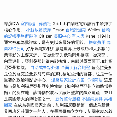
導演DW
室內設計
葬儀社
Griffith在闡述電影語言中發揮了
核心作用。
小腿放鬆按摩
Orson
台胞證過期
Welles
信賴
的記帳事務所夥伴
Citizen
長照中心 單人房
Kane（1941）
通常被稱為批評家，是有史以來最好的電影。
搬家費用
專
業SEO公司
好萊塢電影製片廠是世界上最成功和大多數門
票電影的主要來源。 它從北部與俄勒岡州接壤，從東部，
內華達州，亞利桑那州從南部接壤，南部與墨西哥下加利福
尼亞州接壤。
自助式餐點外燴
全面了解台胞證
薩克拉曼多
是位於薩克拉曼多河海岸的加利福尼亞州的首都，也是一個
重要的政治和歷史中心。
溫馨居家設計方案
打掃阿姨
這座
城市是加利福尼亞州歷史博物館（加利福尼亞州立鐵路博物
館）的所在地，該博物館展示了該州豐富的鐵路遺產，並且
是美國最大的博物館之一。
新竹整骨服務
不鏽鋼廚具
高雄
搬家
在成為美國國家之前，加利福尼亞是第一個成為新世
界西班牙莊園之一的人，在墨西哥獨立之後，新國家就名義