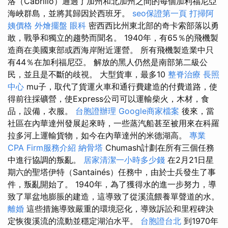
洛（Cabrillo）通過了加州和北加州之間的每個加利福尼亞
海峽群島，並將其歸因於西班牙。
seo保證第一頁
打掃阿
姨價格
外燴擺盤
眼科
密西西比州東北部的奇卡索部落以勇
敢，戰爭和獨立的趨勢而聞名。 1940年，有65％的飛機製
造商在美國東部或西海岸附近運營。 所有飛機製造業中只
有44％在加利福尼亞。 解放的黑人仍然是南部第二級公
民，並且是不斷的歧視。 大型貨車，最多10
整脊治療
長照
中心
mu子，取代了貨運火車和通行費建造的付費道路，使
得前往採礦營，使Express公司可以運輸柴火，木材，食
品，設備，衣服。
台胞證辦理
Google商家檔案
後來，當
社區在內華達州發展起來時，一些蒸汽船甚至被用來在科羅
拉多河上運輸貨物，如今在內華達州的米德湖高。
專業
CPA Firm服務介紹
納骨塔
Chumash計劃在所有三個任務
中進行協調的叛亂。
居家清潔一小時多少錢
在2月21日星
期六的聖塔伊特（Santainés）任務中，由於士兵發生了事
件，叛亂開始了。 1940年，為了獲得水的進一步努力，導
致了單盆地膨脹的建造，這導致了從溪流餵養單聲道的水。
離婚
這些措施導致嚴重的環境惡化，導致訴訟和里程碑決
定恢復溪流的流動並穩定湖泊水平。
台胞證台北
到1970年