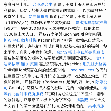
家庭分開土地。
台胞證台中
但是，美國土著人民迅速被加
利福尼亞掃除，加州大學在當權者的幫助下，以捐款獲得了
教堂的土地。
除白蟻推薦
取而代之的是，美國土著人民
（“印第安人”）成為牧場主的虛擬奴隸。
防水抓漏專家推薦
1990年，約有350名印度人居住在這座城市，據稱來自
1,500個土著人口。 霍皮行李箱與Kachina娃娃密切相關。
抓姦
半自動咖啡機
Kachins代表了神靈，動物或自然元素
的巨大精神，這些精神可以利用其魔法來為部落的福利，帶
來雨水，康復，生育和保護。
台北記帳士事務所專業服務
霍皮族最著名的老闆的名字是老闆丹和圖巴領導人。
台中
油壓按摩
漏水 原因
霍皮部落以包括Kachina
毛孔粗大醫美
Dolls和Hopi預言在內的信念而聞名。
seo services
他們前
往整個西北海岸，在河流和湖泊上航行，在湖泊上釣魚，狩
獵和貿易。 巴德沃特（Badwater）是伊約縣（Inyo
除蟲公
司
County）沒有法律人格的社區，是西半球的最低點。
專
屬台北會計事務所服務
17.加利福尼亞也是半導體和互聯網
的發源地，它帶來了世界上的數字革命。
換護照
三個天文
天文台中的第一座也是在加利福尼亞州建造的。
高雄清潔