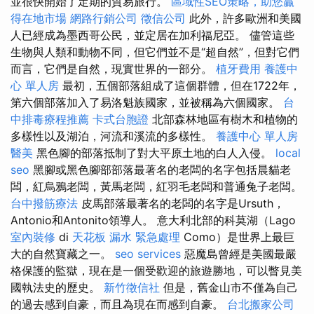
並很快開始了定期的貿易旅行。
區域性SEO策略，助您贏
得在地市場
網路行銷公司
徵信公司
此外，許多歐洲和美國
人已經成為墨西哥公民，並定居在加利福尼亞。 儘管這些
生物與人類和動物不同，但它們並不是“超自然”，但對它們
而言，它們是自然，現實世界的一部分。
植牙費用
養護中
心 單人房
最初，五個部落組成了這個群體，但在1722年，
第六個部落加入了易洛魁族國家，並被稱為六個國家。
台
中排毒療程推薦
卡式台胞證
北部森林地區有樹木和植物的
多樣性以及湖泊，河流和溪流的多樣性。
養護中心 單人房
醫美
黑色腳的部落抵制了對大平原土地的白人入侵。
local
seo
黑腳或黑色腳部部落最著名的老闆的名字包括晨貓老
闆，紅烏鴉老闆，黃馬老闆，紅羽毛老闆和普通兔子老闆。
台中撥筋療法
皮馬部落最著名的老闆的名字是Ursuth，
Antonio和Antonito領導人。 意大利北部的科莫湖（Lago
室內裝修
di
天花板 漏水 緊急處理
Como）是世界上最巨
大的自然寶藏之一。
seo services
惡魔島曾經是美國最嚴
格保護的監獄，現在是一個受歡迎的旅遊勝地，可以瞥見美
國執法史的歷史。
新竹徵信社
但是，舊金山市不僅為自己
的過去感到自豪，而且為現在而感到自豪。
台北搬家公司