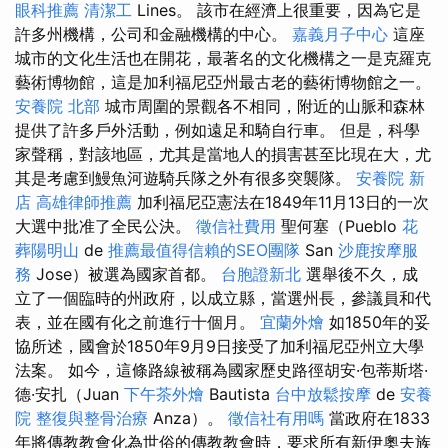
眼科推薦
清潔工
Lines。 該市在經濟上很重要，因為它是
許多州機構，公司和金融機構的中心。
嘉義月子中心
這座
城市的文化生活也在開花，最著名的文化機構之一是克羅克
藝術博物館，這是加利福尼亞州最古老的藝術博物館之一。
安養院 北部
城市周圍的景觀各不相同，附近的山脈和森林
提供了許多戶外活動，例如遠足和騎自行車。 但是，科學
家聲稱，對該地區，尤其是當地人的損害甚至比現在大，尤
其是考慮到鰻魚河遊騎兵隊之外有很多突襲隊。
安養院 新
店
高雄律師推薦
加利福尼亞憲法在1849年11月13日的一次
大選中批准了全民公決。
徵信社費用
聖何塞（Pueblo
花
葬陽明山
de
推薦最值得信賴的SEO團隊
San
沙鹿按摩服
務
Jose）被選為國家首都。
台胞證新北
選舉後不久，成
立了一個臨時的州政府，以成立縣，當選州長，參議員和代
表，並在國有化之前進行十個月。
宜蘭外燴
如1850年的妥
協所述，國會於1850年9月9日接受了加利福尼亞州立大學
法案。 如今，這條路線被稱為國家歷史路徑胡安·包蒂斯塔·
德·安扎（Juan
下午茶外燴
Bautista
台中放鬆按摩
de
安養
院
整復與整骨治療
Anza）。
徵信社有用嗎
當政府在1833
年將傳教教會化為世俗的傳教教會時，要求所有新伊奧夫族