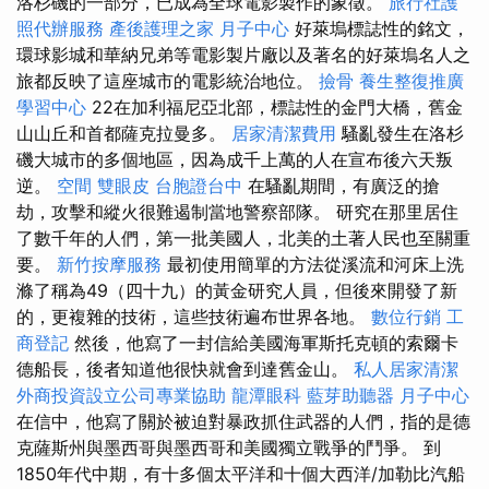
洛杉磯的一部分，已成為全球電影製作的象徵。
旅行社護
照代辦服務
產後護理之家 月子中心
好萊塢標誌性的銘文，
環球影城和華納兄弟等電影製片廠以及著名的好萊塢名人之
旅都反映了這座城市的電影統治地位。
撿骨
養生整復推廣
學習中心
22在加利福尼亞北部，標誌性的金門大橋，舊金
山山丘和首都薩克拉曼多。
居家清潔費用
騷亂發生在洛杉
磯大城市的多個地區，因為成千上萬的人在宣布後六天叛
逆。
空間
雙眼皮
台胞證台中
在騷亂期間，有廣泛的搶
劫，攻擊和縱火很難遏制當地警察部隊。 研究在那里居住
了數千年的人們，第一批美國人，北美的土著人民也至關重
要。
新竹按摩服務
最初使用簡單的方法從溪流和河床上洗
滌了稱為49（四十九）的黃金研究人員，但後來開發了新
的，更複雜的技術，這些技術遍布世界各地。
數位行銷
工
商登記
然後，他寫了一封信給美國海軍斯托克頓的索爾卡
德船長，後者知道他很快就會到達舊金山。
私人居家清潔
外商投資設立公司專業協助
龍潭眼科
藍芽助聽器
月子中心
在信中，他寫了關於被迫對暴政抓住武器的人們，指的是德
克薩斯州與墨西哥與墨西哥和美國獨立戰爭的鬥爭。 到
1850年代中期，有十多個太平洋和十個大西洋/加勒比汽船