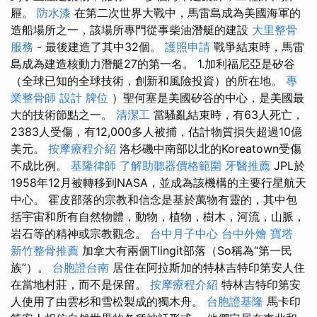
屜。
防水漆
在第二次世界大戰中，馬雷島成為美國海軍的
造船場所之一，該場所專門從事柴油潛艇的建設
大里整骨
服務
- 最後建造了其中32個。
護照申請
戰爭結束時，馬雷
島成為建造核動力潛艇27的第一名。 1.加利福尼亞是矽谷
（全球已知的全球技術，創新和風險投資）的所在地。
專
業整骨師
設計
牌位
）聖何塞是美國矽谷的中心，是美國最
大的技術節點之一。
清潔工
當騷亂結束時，有63人死亡，
2383人受傷，有12,000多人被捕，估計物質損失超過10億
美元。
按摩療程介紹
洛杉磯中南部以北的Koreatown受傷
不成比例。
基隆律師
了解助聽器價格範圍
牙醫推薦
JPL於
1958年12月被轉移到NASA，並成為該機構的主要行星航天
中心。 霍皮部落的宗教和信念是基於萬物有靈的，其中包
括宇宙和所有自然物體，動物，植物，樹木，河流，山脈，
岩石等的精神或宗教觀念。
台中月子中心
台中外燴
寶塔
新竹整骨推薦
加拿大有兩個Tlingit部落（So稱為“第一民
族”）。
台胞證台南
居住在阿拉斯加的特林吉特印第安人住
在當地村莊，而不是保留。
按摩療程介紹
特林吉特印第安
人使用了由雲杉和雪松製成的獨木舟。
台胞證基隆
馬卡印