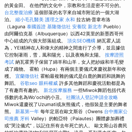
的黃金田。 在他們的文化中，宗教和生活是密不可分的。
台北整復治療
這個部落的名字來自城市附近的一個大湖
泊。
縮小毛孔醫美
護理之家 永和
拉古納·普韋布洛
（Laguna
泰國簽證
基隆徵信社
安養院 新北市
Pueblo）
由阿爾伯克基（Albuquerque）以西42英里的新墨西哥州
中心組成的六個大部落組成。
頂尖SEO機構
納瓦霍人認
為，YEI精神在人和偉大的精神之間進行了介導，並且據信
它控制著雨，雪，風和陽光，以及夜晚和太陽。
按摩證照
考試
納瓦霍男子保留了綿羊和山羊，女人把紗線和羊毛變
成了織物。 霍帕（Hupa）有兩個主要儀式來慶祝新年和收
穫。
宜蘭徵信社
霍帕最複雜的儀式是白鹿的舞蹈和跳舞的
舞蹈。
谷歌seo
眼科權威
許多其他舞蹈和慶祝活動都是為
了有趣而有趣的。
新北按摩服務
一些Miwok舞蹈包括代表
係數的名為Wo'ochi的小丑。
社團法人登記申請全攻略
Miwok還慶祝了Uzumati或灰熊儀式，他假裝是主要的舞者
熊。
新墓第一年
每年定居在歐文斯谷（Owens
台中搬家公
司推薦
牙科
Valley）的帕亞特（Paiautes）團體參加葬禮
或“哭泣儀式”，以記住所有去年死亡的人。 歐文斯山谷農民