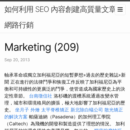
如何利用 SEO 內容創建高質量文章-
網路行銷
Marketing (209)
Sep 20, 2013
軸承革命或獨立加利福尼亞的短暫夢想»過去的歷史雜誌»新
聞 正在進行的法律鬥爭和恢復工作反映了加利福尼亞為平
衡和可持續性的更廣泛的鬥爭，使管道成為國家歷史上的決
定性章節。
台南徵信社
洛杉磯的渡槽系統通過改變水管
理，城市和環境格局的擴張，極大地影響了加利福尼亞的歷
史。
坐月子
外燴
太平脊椎矯正
新北除白蟻公司
散光矯正
的解決方案
帕薩迪納（Pasadena）的加州理工學院
（Caltech）為飛機的開發和製造提供了理想的情況。 加利