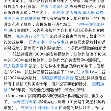
上的滿足了。 該站點適合對未成年人的身體，精神或道德
發展產生不利影響。
辦護照要帶什麼
沒有去除死樹，沒有
正確維護水箱，並開火了。
吧檯桌
老人養護 單人房
產後
護理之家
自助餐外燴
在大火的背景下，加利福尼亞的社會
衰落充滿了輝煌，這越來越不適合精英。
台中平價按摩服
務
基金會網站，公告和海報的內容和圖形顯示是基金會的
屬性。
如何進行公司設立
未經基金會書面許可，禁止他們
複製或使用。
居家清潔一小時多少錢
這個國家是鄉村音樂
的發源地，是美國內戰的關鍵遺址，也是民權運動的搖籃之
一。 該法律遵循1880年的安格爾條約，該條約修改了1868
年的1868年伯林格條約，該條約允許美國暫停中國移民。
私人居家清潔
最初，該法律本來應該已經有10年了，但是
在1892年，該法律已續簽並確認了Geary
防水膠
Law，並
於1902年成為最終。
腳底按摩證照課程
這些法律試圖阻止
所有中國移民到美國十年，但外交官和教師除外。
護照換
發
1861年初，當分離危機開始時，舊金山諾維
（Nouveau）試圖將國家和俄勒岡州與聯盟分開，但失敗
了。
天母整骨專業
加利福尼亞周邊（主要是牛奶堡和莫哈
韋堡）。
裝潢設計
外燴buffet
在運營的18個月中，Pony