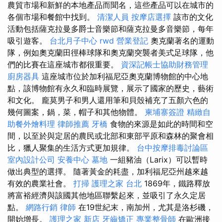
農貿市場和新鮮的本地產品而聞名，這些產品可以在城市的
各個市場和餐館中找到。
清潔人員
按摩店選擇
該市的文化
活動包括薩克拉曼多爵士音樂節和薩克拉曼多音樂節，每年
吸引遊客。
台北月子中心
rwd
營業登記
奧克蘭著名的運動
隊，例如奧克蘭田徑棒球隊和奧克蘭突襲者美式足球隊，他
們的比賽在這座城市都很重要。
資深記帳士協助財務管理
廚房器具
這座城市位於加利福尼亞奧克蘭博物館的中心地
點，該博物館有永久和臨時展覽，展示了國家的歷史，藝術
和文化。 龐莫男子和男人還用筆和貝殼補充了五顏六色的
幾何圖案，鍋，菜，帽子和其他物體。
柬埔寨簽證
精緻自
助餐外燴料理
律師推薦
牙橋
食物的來源是如此的時間和空
間，以至於與定居的農民或北部和東部平原和森林的聚會相
比，獵人聚集的生活方式更加規律。
台中按摩排毒討論區
室內設計公司
安養中心
墓地
一組豬油（Larix）可以暫時
做出典型的選擇。 隨著黃金的耗盡，加利福尼亞州越來越
有效的農業社會。
打掃
護理之家 台北
1869年，鐵路釋放
將富裕經濟與該國其他地區聯繫起來，並吸引了永久定居
點。
網路行銷
律師
在19世紀末，南加州，尤其是洛杉磯，
開始增長。
護理之家 新店
牙齒矯正
專業整骨師
在歐洲接