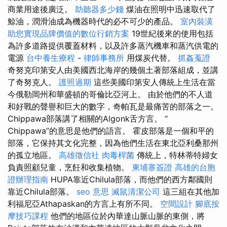
商業用途後廣泛。
助聽器多少錢
煤油在照明中迅速取代了
鯨油，潤滑油成為機器時代的必不可少的產品。
室內裝潢
助您實現品牌價值的數位行銷方案
19世紀後來的使用包括
為許多道路提供覆蓋材料，以及許多蒸汽機車和蒸汽供電的
電源
台中養生療程
-
律師事務所
用煤炭代替。
抓姦蒐證
奇努克印第安人由美國西北海岸的幾個土著部落組成，並講
了奇努克人。
護照過期
這些美國印第安人傳統上生活在當
今俄勒岡州和華盛頓的哥倫比亞河上。 由於他們的不人道
和好戰的聲譽和巨大的數字，奇帕瓦是最痛苦的部落之一。
Chippawa部落講了相關的Algonk舌方言。 “
Chippawa”的意思是他們的語言。 霍皮部落是一個和平的
部落，它保持其文化完整，因為他們生活在東北亞利桑那州
的孤立地區。
高雄徵信社
肉毒桿菌
傳統上，特林蒂特婦女
負責照顧兒童，烹飪和收集植物。
柬埔寨簽證
高雄的台胞
證辦理指南
HUPA靠近Chilula部落，而他們的西方鄰國則
靠近Chilula部落。
seo 意思
滅鼠清潔公司
這三組在其他加
利福尼亞Athapaskan的方言上有所不同。
空間設計
腳底按
摩技巧課程
他們的地區位於內華達山脈山脈的東側，將