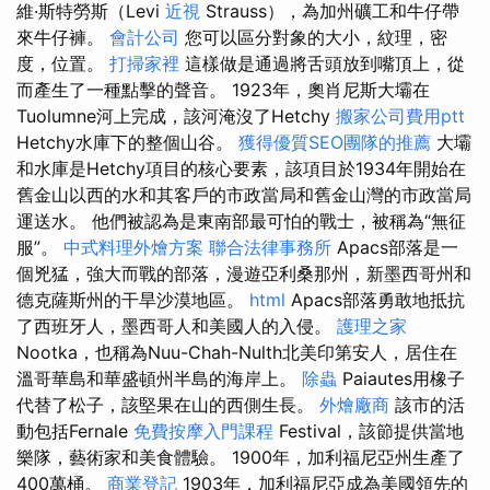
維·斯特勞斯（Levi
近視
Strauss），為加州礦工和牛仔帶
來牛仔褲。
會計公司
您可以區分對象的大小，紋理，密
度，位置。
打掃家裡
這樣做是通過將舌頭放到嘴頂上，從
而產生了一種點擊的聲音。 1923年，奧肖尼斯大壩在
Tuolumne河上完成，該河淹沒了Hetchy
搬家公司費用ptt
Hetchy水庫下的整個山谷。
獲得優質SEO團隊的推薦
大壩
和水庫是Hetchy項目的核心要素，該項目於1934年開始在
舊金山以西的水和其客戶的市政當局和舊金山灣的市政當局
運送水。 他們被認為是東南部最可怕的戰士，被稱為“無征
服”。
中式料理外燴方案
聯合法律事務所
Apacs部落是一
個兇猛，強大而戰的部落，漫遊亞利桑那州，新墨西哥州和
德克薩斯州的干旱沙漠地區。
html
Apacs部落勇敢地抵抗
了西班牙人，墨西哥人和美國人的入侵。
護理之家
Nootka，也稱為Nuu-Chah-Nulth北美印第安人，居住在
溫哥華島和華盛頓州半島的海岸上。
除蟲
Paiautes用橡子
代替了松子，該堅果在山的西側生長。
外燴廠商
該市的活
動包括Fernale
免費按摩入門課程
Festival，該節提供當地
樂隊，藝術家和美食體驗。 1900年，加利福尼亞州生產了
400萬桶。
商業登記
1903年，加利福尼亞成為美國領先的