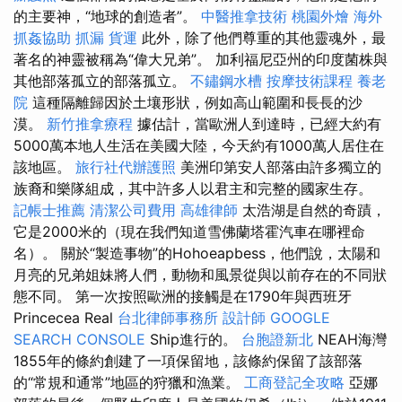
的主要神，“地球的創造者”。
中醫推拿技術
桃園外燴
海外
抓姦協助
抓漏
貨運
此外，除了他們尊重的其他靈魂外，最
著名的神靈被稱為“偉大兄弟”。 加利福尼亞州的印度菌株與
其他部落孤立的部落孤立。
不鏽鋼水槽
按摩技術課程
養老
院
這種隔離歸因於土壤形狀，例如高山範圍和長長的沙
漠。
新竹推拿療程
據估計，當歐洲人到達時，已經大約有
5000萬本地人生活在美國大陸，今天約有1000萬人居住在
該地區。
旅行社代辦護照
美洲印第安人部落由許多獨立的
族裔和樂隊組成，其中許多人以君主和完整的國家生存。
記帳士推薦
清潔公司費用
高雄律師
太浩湖是自然的奇蹟，
它是2000米的（現在我們知道雪佛蘭塔霍汽車在哪裡命
名）。 關於“製造事物”的Hohoeapbess，他們說，太陽和
月亮的兄弟姐妹將人們，動物和風景從與以前存在的不同狀
態不同​​。 第一次按照歐洲的接觸是在1790年與西班牙
Princecea Real
台北律師事務所
設計師
GOOGLE
SEARCH CONSOLE
Ship進行的。
台胞證新北
NEAH海灣
1855年的條約創建了一項保留地，該條約保留了該部落
的“常規和通常”地區的狩獵和漁業。
工商登記全攻略
亞娜