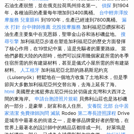
石油生產狀態，並在俄克拉荷馬州排名第一。
偵探
到1904
年，各種油田的產量每年增加到3400萬桶。
台中輕井澤按
摩服務
兒童眼科
到1910年，生產已經達到7800萬桶。
漏
水 打針
台中律師推薦
北投按摩服務
加利福尼亞鑽探和石
油生產主要集中在克恩縣，聖華金山谷和洛杉磯盆地。
搜
尋引擎
加利福尼亞步道在塑造加利福尼亞的歷史方面發揮
了核心作用，在19世紀中葉，這是先驅者的重要路線。 當
他們參觀大陸的內部時，他們可以採用幾個家庭所需的冬季
住宿所需的所有建築材料，甚至是儀式小屋所需的所有建築
材料。
人工植牙
加利福尼亞北部的路易斯尼約克
（Luisenyók）輕鬆地在一個地方收集了土地和水，但是季
節與大多數加利福尼亞州交替出海，去海上延長了海。
html
美國歷史搖籃弗吉尼亞州位於切薩皮克灣和大西洋之
間的東海岸。
申請台胞證照片規範
貝弗利山莊也是洛杉磯
的一部分，是豪華，財富和名人住所。
安養院 北部
台中居
家清潔
免費律師詢問
滅鼠
Rodeo
第二專長證照課程
Drive
是城市中最著名的街道之一，是奢侈品牌愛好者的聖地，在
世界上最著名的設計師中的精品店都排成一列。 好萊塢是