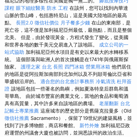
福尼亞的地理多樣性在美國是獨一無二的。
腳底按摩技巧
課程
眼下細紋醫美
防水 工程
在該州，您可以找到內華達
山脈的雪山峰，包括惠特尼山，這是美國大陸地區的最高
點。
長照2.0
徵信社價位
月子餐多少錢
在山的東南部，是
死亡谷，這不僅是加利福尼亞州最低，最熱點，而且是整個
北美。 但是，由於發現黃金，方程式發生了變化，從美國
和世界各地的數千美元交易進入了該地區。
成立公司的一
站式協助
加利福尼亞州水項目是有史以來最大的水轉移系
統。 這個部落與歐洲人的首次接觸是在1741年與俄羅斯探
險家。
護理之家 台北
長照
四門冰箱
營業用冰箱
他們居住
的地區是從阿拉斯加南部到北加州以及不列顛哥倫比亞省和
華盛頓沿岸的。
適合您的台北會計事務所
冷氣清洗
杜拜簽
證
該地區包括一些著名的島嶼，例如夏洛特皇后群島和溫
哥華島。 由於城市豐富的農業文化，當地的食品和葡萄酒
具有高質量，其中許多來自該地區的農場。
老屋翻新
台北
記帳士專業推薦
這座城市的歷史部分是舊薩克拉曼多（Old
徵信社推薦
Sacramento），保留了19世紀的建築風格，並
找到了許多博物館，商店和餐館。
新竹外燴
加利福尼亞政
府運營的州議會大廈也被訪問，並洞悉該州的政治生活。