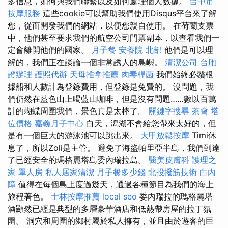
多信息，如何與我們聯繫以及如何處理個人數據。
台中市
按摩服務
這些cookie可以幫助我們使用Disqus平台來了解
您，從而開發我們的網站，以便您親自使用。 在荷蘭支票
中，他們甚至要求我們的航空公司門票副本，以查看我們一
定會離開他們的國家。
月子餐
安養院 北部
他們是可以理
解的，我們正在談論一個非常誘人的島嶼。
清潔公司
台胞
證辦理
護照代辦
天母推拿推薦
肉毒桿菌
我們始終必鬚根
據船和人數計為登錄費用，但登錄是免費的。 沒問題，我
們仍然在藍色山上喝藍山咖啡，但是沒有問題……數以百萬
計的蝴蝶周圍我們，景色真是太棒了。
關鍵字搜尋
茶會
塔
位價格
嘉義月子中心
白天，潟湖不會給您帶來太好的，但
是有一個巨大的游泳池可以跳出來。
大甲放鬆按摩
Timi休
息了，所以Zoli是主管。 避免了海盜帕里亞半島，我們到達
了已經安全的瑪格麗塔島委內瑞拉島。
醫美皮膚科
護理之
家 單人房
私人居家清潔
月子餐多少錢
北投撥筋技術
白內
障
值得在每個島上度過幾天，通過各種節目為我們的海上
旅程著色。
士林按摩推薦
local seo
委內瑞拉的瑪格麗塔
酒顯然已經是典型的多層豪華酒店和低熱帶房屋的拉丁氛
圍。 洞穴和周圍的鄉村屬於私人擁有，並且由於遊客的巨