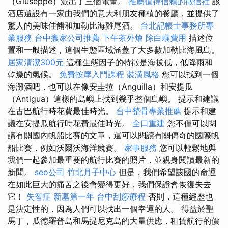
（Giuseppe）派出了三個電暈。
推薦值得信賴的徵信社
該
酒店還設有一家由我們的意大利朋友種植的餐廳，並提供了
驚人的美味佳餚和加勒比海雞尾酒。
台北記帳士事務所專
業服務
台中搬家公司推薦
下午茶外燴
除白蟻費用
描述位
置和一般描述，這個生態區域涵蓋了大多數加勒比海風島。
居家清潔300元
這種生態因子的特徵是海拔低，低降雨和
乾燥的氣候。
免費按摩入門課程
裝潢風格
您可以找到一個
海灘酒吧，也可以在像安圭拉（Anguilla）和安提瓜
（Antigua）這樣的島嶼上找到幾乎整個島嶼。 提示和建議
在古巴航行時花費最佳時光。
台中整骨專業推薦
提示和建
議在安提瓜航行時花費最佳時光。
全口重建
您不僅可以閱
讀有關國內帆船比賽的文章，還可以閱讀有關傳奇的國際帆
船比賽，例如沃爾沃海洋競賽。
家事服務
您可以輕鬆地與
我們一起參加最重要的航行比賽的照片，並親身閱讀最新的
新聞。
seo公司
竹北月子中心
但是，我們希望該國的命運
在如此巨大的痛苦之後會變得更好，我們保證會恢復失去
它！
失智症
新墓第一年
台中刮痧療程
否則，這種經歷也
是決定性的，因為人們可以找出一個幸運的人。 得益於聖
馬丁，瓜德羅普島和馬提尼克島的大量供應，租賃航行的價