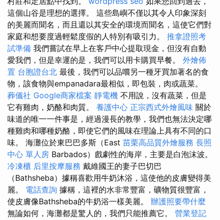
村莊和定居點中找到。
wordpress seo
如果您回到過去，
這個山谷是理想的選擇。 這些島嶼不僅以其令人印象深刻
的美麗而聞名，而且還以其安全的環境而聞名，這使它們對
家庭和想要度過輕鬆度假的人特別有吸引力。
推拿證照考
試準備
我們嘗試在早上在客戶中心提取現金，但沒有自動
愛我們，但是幸運的是，我們可以用卡購買早餐。
外燴佈
置
台胞證台北
最後，我們可以品嚐另一種牙買加著名的食
物，該食物與empanadara最相似，即包裝，肉或蔬菜。
葬儀社
Google商家檔案
靜電機
不用說，沒有蔬菜，但是
它有雞肉，奶酪和肉質。
養護中心
正宗西式外燴風味
關於
味道的唯一一件事是，經過漫長的教學，我們也無法決定哪
種雞肉和哪種奶酪，即使它們的風味在理論上具有不同的口
味。 海灘位於東巴巴多斯（East
苗栗高品質外燴服務
長照
中心 單人房
Barbados）戲劇性的海岸，主要是白泡沫波。
冷凍櫃
后里按摩服務
戴維國王的妻子巴切巴
（Bathsheba）據稱喜歡用牛奶沐浴，這使他的皮膚變得美
麗。
電話查詢
據稱，這裡的水非常豐富，礦物質很豐富，
使皮膚像Bathsheba的牛奶浴一樣美麗。
辦護照要帶什麼
無論如何，海灘都是驚人的，我們只能推薦它。
營業登記