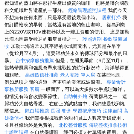
都知道的藍山將在那裡生產出優質的咖啡，也將是聯合國教
科文組織世界遺產的一部分。
經絡調理證照課程
我們今天
不想擁有任何東西，只是享受最後幾個小時。
居家打掃
我
們訂購較晚的早餐，當然還有當地的藍山咖啡。 從島到島
上的220V或110V連接器以及一艘工資船的使用。 這是加勒
比海地區最受歡迎的船隻目標之一。
護照過期
餐飲設備回
收
加勒比海通常以其平靜的水域而聞名，尤其是在旱季
（從12月至4月），這要歸功於永久的傳球部分和最小的風
暴。
台中按摩服務推薦
但是，在颶風季節（6月至11月），
當熱帶風暴和強風會帶來挑戰性的航行狀況時，海洋變得更
加粗糙。
高雄徵信社推薦
老人養護 單人房
在某些地區，
例如島嶼之間的通道，有更強的潮流或波浪海。
專業會計
事務所服務
客廳
一般而言，可以為大多數水手處理海洋，
但情況有時會改變季節性。
自助餐外燴
荷蘭群島之一，這
歸功於大自然母親。 在船上的試點書中，我們總是找到相
關信息。
除白蟻推薦
長照
餐盒
學習按摩技巧
法律顧問
高
雄徵信社
我們需要根據我們的船和員工人數來登錄費用，
並且登錄始終是免費的。
北投整骨服務
傳統整復推拿技術
士證照課程
在自然保護區，我們必須支付單獨的費用。 過