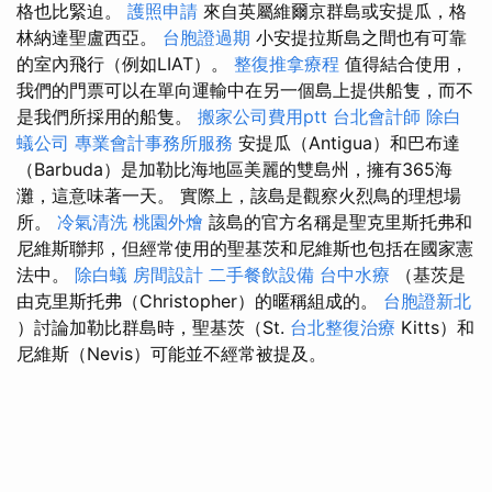
格也比緊迫。
護照申請
來自英屬維爾京群島或安提瓜，格
林納達聖盧西亞。
台胞證過期
小安提拉斯島之間也有可靠
的室內飛行（例如LIAT）。
整復推拿療程
值得結合使用，
我們的門票可以在單向運輸中在另一個島上提供船隻，而不
是我們所採用的船隻。
搬家公司費用ptt
台北會計師
除白
蟻公司
專業會計事務所服務
安提瓜（Antigua）和巴布達
（Barbuda）是加勒比海地區美麗的雙島州，擁有365海
灘，這意味著一天。 實際上，該島是觀察火烈鳥的理想場
所。
冷氣清洗
桃園外燴
該島的官方名稱是聖克里斯托弗和
尼維斯聯邦，但經常使用的聖基茨和尼維斯也包括在國家憲
法中。
除白蟻
房間設計
二手餐飲設備
台中水療
（基茨是
由克里斯托弗（Christopher）的暱稱組成的。
台胞證新北
）討論加勒比群島時，聖基茨（St.
台北整復治療
Kitts）和
尼維斯（Nevis）可能並不經常被提及。