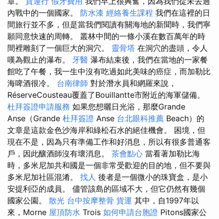
章。
貨運行
假牙費用
我們早上很興奮，因為我們從未去過
內戰中的一個國家。
防水漆
經絡養生課程
我們在這裡的日
間旅行並不多，但是當我們閱讀有關海地的新聞時，我們寧
願同意快速的周轉。 叢林中間的一條小溪在數百萬年的時
間裡雕刻了一個巨大的洞穴。
靈骨塔
在洞穴的盡頭，令人
嘆為觀止的瀑布。
牙醫
瀑布結束後，我們在當地的一家餐
館吃了午餐，我一生中沒有吃過如此美味的癌症，而加勒比
海啤酒很冷。
台南律師
對於潛水員和網羅來說，
RéserveCousteau覆蓋了Bouillantte市附近的海軍儲備。
杜拜簽證申請服務
如果您想曬日光浴，那麼Grande
Anse（Grande
杜拜簽證
Anse
台北眼科推薦
Beach）的
文章是這款金色沙海岸和綠松石水的絕佳機會。 困境，但
現在不是，因為只有準備工作和好消息，所以有很多普通客
戶，因此釀酒師沒有壞消息。
茶會點心
當看著加勒比海
時，多米尼加共和國是一個非常受歡迎的目的地，但不要與
多米尼加社區混淆。
找人
後者是一個微小的珠寶盒，是小
安提利亞的成員。 儘管該島的區域不大，但它仍然有幾個
國家公園。
散光
台中按摩整骨
貨運
其中，自1997年以
來，Morne
屋頂防水
Trois
如何申請台胞證
Pitons國家公