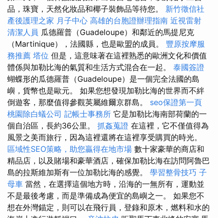
品，珠寶，天然化妝品和椰子裝飾品等待您​​。
新竹徵信社
產後護理之家 月子中心
高雄的台胞證辦理指南
近視雷射
清潔人員
瓜德羅普（Guadeloupe）和鄰近的馬提尼克
（Martinique），法國縣，也是歐盟的成員。
豐原按摩服
務推薦
塔位
但是，這意味著在這裡熟悉的歐洲文化和價值
體係與加勒比海的氣質和生活方式混合在一起。
泰國簽證
蝴蝶形的瓜德羅普（Guadeloupe）是一個完全法國的島
嶼，貨幣也是歐元。 如果您想發現加勒比海的世界而不絆
倒遊客，那麼值得參觀英屬維爾京群島。
seo保證第一頁
桃園除白蟻公司
記帳士事務所
它是加勒比海南部荷蘭的一
個自治區，長約36公里。
抓姦蒐證
在這裡，它不僅值得為
風景之美而旅行，因為這裡還將在這裡享受購買的時光。
區域性SEO策略，助您贏得在地市場
數十家豪華的商店和
精品店，以及賭場和豪華酒店，確保加勒比海在訪問阿魯巴
島的拉斯維加斯有一位加勒比海的感覺。
學習整骨技巧
子
母車
當然，在選擇這個地方時，沿海的一無所有，運動並
不是最後考慮，而是準備成為便宜的島嶼之一。 如果您不
想在外灣錨定，則可以在飛行員，登錄和原木，燃料和水的