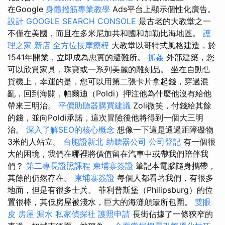
在Google
身體撥筋專業教學
Ads平台上顯示個性化廣告。
設計
GOOGLE SEARCH CONSOLE
最古老的大教堂之一
不僅在美國，而且在多米尼加共和國和加勒比海地區。
護
理之家 新店
全方位按摩療程
大教堂以哥特式風格建造，於
1541年開業，立即成為忠實的避難所。
抓姦
外部建築，您
可以欣賞家具，珠寶或一系列美麗的雕刻品。 坐在自動售
貨機上，幸運的是，您可以用第二張卡片拿起錢，穿過混
亂，回到海關，帕爾迪（Poldi）押注他為什麼他沒有給他
帶來三明治。
平價助聽器購買建議
Zoli微笑，付錢給其餘
的錢，並向Poldi承諾，這次冒險後他將得到一個大三明
治。
深入了解SEO的核心概念
想像一下這是通過距障礙物
3米的人站立。
台胞證新北
助聽器公司
公司登記
有一個很
大的困境，我們在哪裡將價值留在汽車中或帶我們陪伴我
們？
第二專長證照課程
柬埔寨簽證
筆記本電腦隨身攜帶，
其餘的仍然存在。
柬埔寨簽證
每個人都看著我們，有很多
地面，但是有很多士兵。 菲利普斯堡（Philipsburg）的位
置很棒，其低房屋被淺水，巨大的海灘顛簸所包圍。
雙眼
皮
房屋 漏水
私家偵探社
護照申請
長街佔據了一條狹窄的