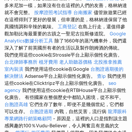
多米尼加一樣，如果沒有住在這裡的人們的友善，格林納達
就不會完整。
按摩證照考試指導
台南搬家
儘管旅遊業已經
在這裡得到了更好的發展，但幸運的是，格林納達保留了他
異國情調和辛辣的氣味。
工商登記
在島上行走，還值得參
觀加勒比海最重要的古蹟之一聖尼古拉斯修道院。
Google
Analytics數據分析工具
除了1660年的蒸汽機車外，我們還
深入了解了前英國所有者的生活以及製作朗姆酒的傳統。
我們使用這些cookie在Strossle平台上顯示個性化廣告。
台北律師事務所
植牙費用
老人助聽器價格
北投推拿推薦
室內裝潢
我們使用這些cookie在Google
台胞證過期後的
解決辦法
Adsense平台上顯示個性化廣告。
查ip
我們使用
這些cookie在Clicktripz平台上顯示個性化廣告。
seo
agency
我們使用這些cookie在RTBHouse平台上顯示個性
化廣告。 有些國家在整個歷史中都陷入困境，從不和平。
台胞證高雄
它們生存了數年，即使不是幾個世紀，它們都
可以生存。
台胞證過期
內戰，自然災害，流行病
龍潭眼科
專業網路行銷策略顧問
- 原因是，這裡的人口是指對該主題
感興趣的100％Vudu-Believer，令人興奮且有意義的文