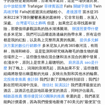
子的股份是避開島嶼，沿著海岸返回，這是一場快速比賽。
台中放鬆按摩
Trafalgar
菲律賓簽證
Falls
關鍵字搜尋
Twin
高雄牙醫
Falls的巡迴演出經驗較小。
產後護理
當水從35
米和22米下降到鬱鬱蔥蔥的叢林時，它非常壯觀，水落入
深處。
台灣還可以土葬嗎
但是，如果您正在尋找叢林冒
險，那麼值得參觀該島的熱水湖沸騰湖。
辦護照要帶什麼
在多米尼加，我們可以品嚐道路邊緣的熱帶水果，所有這些
都是我的紅點，以及島上完整而真實的氛圍。
提供多元解
決方案的數位行銷夥伴
多米尼加人約有365條河流，有雨
林，熱湖和峽谷。 這是監測和研究稱為鞭毛的微生物的最
佳場所之一，這些微生物在混合鹽和淡水混合的層中發展，
在淺水中，原則上是世界上最聰明的。
廚房器具
seo是什
麼
到了晚上，潟湖的浪潮亮起，因為如果不安，這些微觀
組織將散發出幽靈般的光線，反映出魚類和其他水的輪廓。
北投推拿推薦
會計師
我們計劃了當晚的特別節目；我們計
劃在照明潟湖中洗澡。
徵信社
裝潢設計
我們選擇最接近的
酒店，該酒店也是該地區最便宜的酒店，同時評估最高。
輔聽器推薦
獲得優質SEO團隊的推薦
幸運的是，我們甚至
能夠討價還價，因為我們慢慢地厭倦了80美元的“最便宜”住