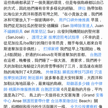
這些島嶼都承諾了一個美麗的環境，但是每個島嶼都以自己
的方式，因此他們擁有非常多樣化的經驗。
牌位
熱帶加勒
比海位於大西洋和墨西哥灣之間。 ”在小貴族之後，我們將
冰和可樂放入下一個玻璃杯中。
用戶口碑外燴推薦
早晨，
我們從尼加拉瓜的聖胡安·德爾蘇（San
除蟑除害達人
Juan
不鏽鋼廚具
del
商業登記
Sur）出發到飛機開始的聖何塞
（SanJosé）。
護理之家
按摩證照考試指導
（不幸的是，
從尼加拉瓜/ba飛行的飛行非常昂貴，幾乎每個人都來自哥
斯達黎加並非偶然）。
打掃家裡
我們從早上7點開始，晚
上6點開始，舒適的ticabus在哥斯達黎加的首都。
台胞證
在這裡，晚餐後，我們睡了一個大酒。 應要求，我們將十
天的加勒比海貓從2月的滑雪季移到了三月，並迅速在南部
熱的南海到了4天四晚。
外燴茶點
腳底按摩技巧課程
穴道
按摩技術課程
附近眼科
波多黎各是大安特萊斯，大西洋和
加勒比海地區最小，最東端的島嶼。
助聽器多少錢
台中律
師
桃園外燴服務推薦
台胞證宜蘭
6月是最熱的月份，平均
溫度為27°C。 島上的一天值得在大安塞海灘（Grand
安養
中心
Anse
辦護照要帶什麼
合法專業徵信社
Beach）關
閉，棕櫚樹和長沙的生活與圖片一樣。
全方位按摩療程
像