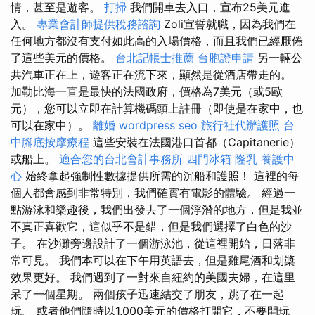
情，甚至是遊客。
打掃
我們開車去入口，宣布25美元進
入。
專業會計師提供稅務諮詢
Zoli宣誓就職，因為我們在
任何地方都沒有支付如此高的入場價格，而且我們已經厭倦
了這些美元的價格。
台北記帳士推薦
台胞證申請
另一輛公
共汽車正在上，遊客正在流下來，顯然是從酒店帶走的。
加勒比海一直是最快的法國政府，價格為7美元（或5歐
元），您可以立即在計算機碼頭上註冊（即使是在家中，也
可以在家中）。
離婚
wordpress seo
旅行社代辦護照
台
中腳底按摩療程
這些安裝在法國港口首都（Capitanerie）
或船上。
適合您的台北會計事務所
四門冰箱
隆乳
養護中
心
始終拿起強制性數據提供所需的沉船和護照！ 這裡的每
個人都會感到非常特別，我們確實有電影的體驗。 經過一
點游泳和樂趣後，我們出發去了一個浮潛的地方，但是我並
不真正喜歡它，這似乎不是錯，但是我們選擇了白色的沙
子。 在沙灘旁邊設計了一個游泳池，從這裡開始，日落非
常可見。 我們本可以在下午用英語去，但是雞尾酒和划槳
效果更好。 我們遇到了一對來自紐約的美國夫婦，在這里
呆了一個星期。 兩個孩子迅速結交了朋友，跳了在一起
玩。 或者他們隨時以1,000美元的價格打開它，不要開玩