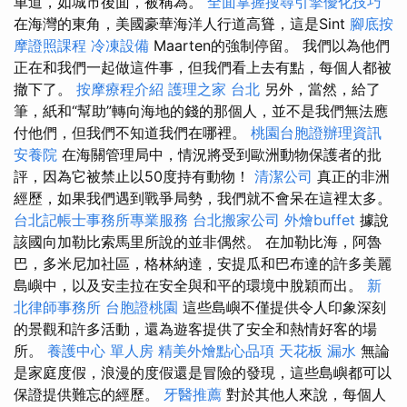
車道，如城市後面，被稱為。
全面掌握搜尋引擎優化技巧
在海灣的東角，美國豪華海洋人行道高聳，這是Sint
腳底按
摩證照課程
冷凍設備
Maarten的強制停留。 我們以為他們
正在和我們一起做這件事，但我們看上去有點，每個人都被
撤下了。
按摩療程介紹
護理之家 台北
另外，當然，給了
筆，紙和“幫助”轉向海地的錢的那個人，並不是我們無法應
付他們，但我們不知道我們在哪裡。
桃園台胞證辦理資訊
安養院
在海關管理局中，情況將受到歐洲動物保護者的批
評，因為它被禁止以50度持有動物！
清潔公司
真正的非洲
經歷，如果我們遇到戰爭局勢，我們就不會呆在這裡太多。
台北記帳士事務所專業服務
台北搬家公司
外燴buffet
據說
該國向加勒比索馬里所說的並非偶然。 在加勒比海，阿魯
巴，多米尼加社區，格林納達，安提瓜和巴布達的許多美麗
島嶼中，以及安圭拉在安全與和平的環境中脫穎而出。
新
北律師事務所
台胞證桃園
這些島嶼不僅提供令人印象深刻
的景觀和許多活動，還為遊客提供了安全和熱情好客的場
所。
養護中心 單人房
精美外燴點心品項
天花板 漏水
無論
是家庭度假，浪漫的度假還是冒險的發現，這些島嶼都可以
保證提供難忘的經歷。
牙醫推薦
對於其他人來說，每個人