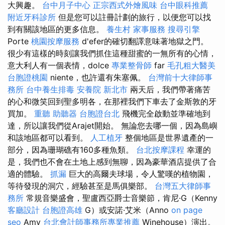
大興趣。
台中月子中心
正宗西式外燴風味
台中眼科推薦
附近牙科診所
但是您可以註冊計劃的旅行，以便您可以找
到有關該地區的更多信息。
養生村
家事服務
搜尋引擎
Porte
桃園按摩服務
d'efer的確切翻譯意味著地獄之門。
很少有這樣的時刻讓我們抓住這種甜蜜的一無所有的心情，
意大利人有一個表情，dolce
專業整骨師
far
毛孔粗大醫美
台胞證桃園
niente，也許還有朱塞佩。
台灣前十大律師事
務所
台中養生排毒
安養院 新北市
兩天后，我們帶著痛苦
的心和微笑回到聖多明各，在那裡我們下車去了金斯敦的牙
買加。
重聽 助聽器
台胞證台北
飛機完全啟動並準確地到
達，所以讓我們從Arajet開始。 無論您去哪一個，因為島嶼
和該地區都可以看到。
人工植牙
整個地區是世界遺產的一
部分，因為珊瑚礁有160多種魚類。
台北按摩課程
幸運的
是，我們也不會在土地上感到無聊，因為豪華酒店提供了合
適的體驗。
抓漏
巨大的高爾夫球場，令人驚嘆的植物園，
等待發現的洞穴，經驗甚至是馬俱樂部。
台灣五大律師事
務所
常規音樂盛會，聖盧西亞爵士音樂節，肯尼·G（Kenny
客廳設計
台胞證高雄
G）或安諾·艾米（Anno
on page
seo
Amy
台北會計師事務所專業推薦
Winehouse）演出。