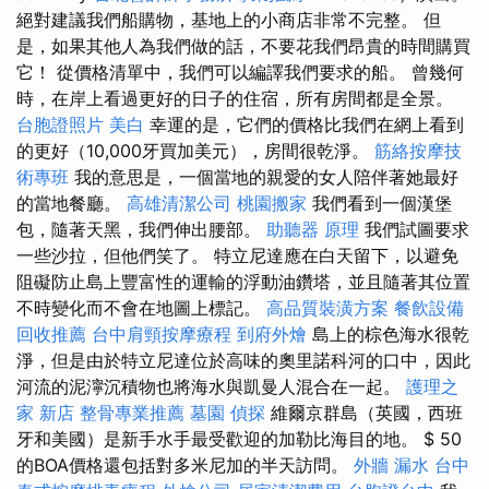
絕對建議我們船購物，基地上的小商店非常不完整。 但
是，如果其他人為我們做的話，不要花我們昂貴的時間購買
它！ 從價格清單中，我們可以編譯我們要求的船。 曾幾何
時，在岸上看過更好的日子的住宿，所有房間都是全景。
台胞證照片
美白
幸運的是，它們的價格比我們在網上看到
的更好（10,000牙買加美元），房間很乾淨。
筋絡按摩技
術專班
我的意思是，一個當地的親愛的女人陪伴著她最好
的當地餐廳。
高雄清潔公司
桃園搬家
我們看到一個漢堡
包，隨著天黑，我們伸出腰部。
助聽器 原理
我們試圖要求
一些沙拉，但他們笑了。 特立尼達應在白天留下，以避免
阻礙防止島上豐富性的運輸的浮動油鑽塔，並且隨著其位置
不時變化而不會在地圖上標記。
高品質裝潢方案
餐飲設備
回收推薦
台中肩頸按摩療程
到府外燴
島上的棕色海水很乾
淨，但是由於特立尼達位於高味的奧里諾科河的口中，因此
河流的泥濘沉積物也將海水與凱曼人混合在一起。
護理之
家 新店
整骨專業推薦
墓園
偵探
維爾京群島（英國，西班
牙和美國）是新手水手最受歡迎的加勒比海目的地。 $ 50
的BOA價格還包括對多米尼加的半天訪問。
外牆 漏水
台中