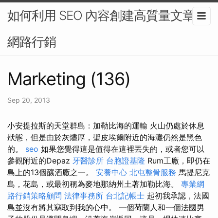
如何利用 SEO 內容創建高質量文章-
網路行銷
Marketing (136)
Sep 20, 2013
小安提拉斯的天堂群島：加勒比海的運輸 火山仍處於休息
狀態，但是由於灰燼厚，聖皮埃爾附近的海灘仍然是黑色
的。
seo
如果您覺得這是值得在這裡丟失的，或者您可以
參觀附近的Depaz
牙醫診所
台胞證基隆
Rum工廠，即仍在
島上的13個釀酒廠之一。
安養中心
北屯整骨服務
馬提尼克
島，花島，或最初稱為麥地那納州土著加勒比海。
專業網
路行銷策略顧問
法律事務所
台北記帳士
起初我承認，法國
島並沒有將其竊取到我的心中。 一個荷蘭人和一個法國男