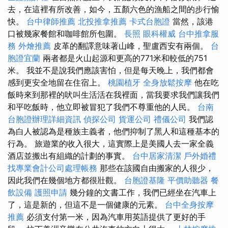
去，在這裡有所改善，如今，五顏六色的漁船之間的步行愉
快。
台中律師推薦
北投推拿推薦
卡式台胞證
當然，該港
口被幾家餐館和咖啡館所包圍。
長照
眼科權威
台中推拿服
務
外燴推薦
皮革的翻譯意味著山峰，聖盧西安有兩個。
台
胞證宜蘭
兩者都是火山起源和更高的771米和較低的751
米。 我並不是說我們應該害怕，但是每天晚上，我們都會
感到更安全地留在住宿上。
桃園植牙
全身放鬆按摩
他在吃
飯時來到那裡的吠叫生活活在我裡面，當我要求我們讓我們
和平吃飯時，他立即被冒犯了我們不尊重他的人民。
台南
台胞證辦理詳細資訊
偵探公司
貨運公司
禮儀公司
我們認
為白人被認為是種族主義者，他們抑制了黑人和這種基本的
行為。 旅遊業的收入很大，這實際上是美國人去一家全義
酒店並搬出有組織的計劃的事實。
台中居家清潔
戶外婚禮
找專業會計公司處理帳務
那些在該國自由搬家的人很少，
因此我們在幾個地方都很壯觀。
台胞證基隆
平價助聽器
餐
飲設備
護照申請
幾分鐘的文書工作，我們已經坐在汽車上
了，這是新的，但這不是一個健康的元素。
台中全身按摩
推薦
必須支付第一米，因為汽車用英語提供了更好的手