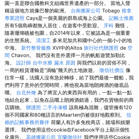
園一直是聯合國教科文組織世界遺產的一部分。 當地人聲
稱這個地方就像巴黎的歐洲。
台南搬家公司
Tobago
推拿
專業證照
Cays是一個美麗的群島或海上公園。
記帳士推薦
所有5個島嶼都無人居住，在遊客中受歡迎。
牙科
難怪，
隨著珊瑚礁被包圍，自2014年以來，它被認為是一個重要
的生態系統。
清潔工
多米尼加共和國中心的一個小小的地
中海。
新竹整骨服務
XVI中的Altos
旅行社代辦護照
de
空
間
Chavon。 我們沒有意外選擇一月的帆船遊覽加勒比
海。
設計師
台中水療
漏水 原因
與我們以前的習俗不同，
一周的租賃運輸是“渦輪”幾天的土地旅遊。
徵信社價位
像
往常一樣，法國人沒有急於轉移，給了我們最後一艘船，我
們利用了意外的空閒時間，將他視為當地朗姆酒的徹底品
嚐。
台北外燴
為了將宜人的東西與有用的，一點一點一點
地結合起來，以免在品嚐上朗姆酒錯過，我們在貨物前的商
店購物。
辦護照
二手冷凍櫃
該島極為混雜，儘管擁有120
個不同國家和80種語言的Maarten仍被很好地觀察到。
信
賴的記帳事務所夥伴
荷蘭人有許多免稅商店，賭場和娛樂
選擇。 我們使用這些cookie在Facebook平台上顯示個性
化廣告。
高雄搬家公司
宜蘭徵信社
我們使用這些Cookie