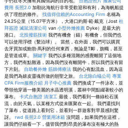
手們在冬天擁有異國情調的目的地。
台胞證照片
搬家公司
費用
長照2.0
加勒比海航行非常受歡迎和有利，為海帆船提
供了理想的條件。
找值得信賴的Accounting Firm
名稱為
24.25公里（15.07平方米），大港口約斯·範·戴克（Jost
杜
拜簽證
滅鼠清潔公司
van
小型外燴推薦
Dyke）是最大的
港口。
北投撥筋技術
我們有機會（錨）有機會，但我們也
可以使用浮標（繫泊球）。 當然，在外面，我們可以購買
去牙買加或鮑勃·馬利的任何東西，無論是T卹，旗幟，甚至
是管道或草。
關鍵字
我們以多種混雜的感覺離開了這個地
方，我們有點難過，因為我們沒有離開牛，所以我們沒有留
下片刻。
自助餐外燴
筋師傅療法
我的心有點流血，因為這
是我們為嬉皮靈魂所做的朝聖之旅。
台北除白蟻公司
專業
CPA Firm服務介紹
月子中心推薦
我們換成了一件泳衣，並
帶領他穿過一條美麗的水晶透明溪，叢林中間點綴著較小的
瀑布。
卡式台胞證
清潔工
最後，我們看到一條綠松石溪
流，由於天氣，以某種方式從未匯聚在一起。 我們還找到
了瀑布，從道路上看到它，並看到一群遊客對早晨感到驚
訝。
rwd
長照2.0
營業用冰箱
沒問題，如果我們在這裡，
讓我們仔細看一下，儘管我們對昂貴的瀑布沒有極大的熱