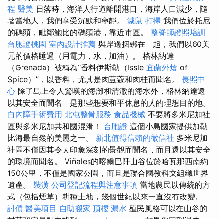
程
醫美
日落時，海洋人行道離開港口，海岸人口減少，隨
著當地人，我們享受沉默和寧靜。
滅鼠
打掃
我們位於托尼
的碼頭，毗鄰鮑比的碼頭港，靠近市區。
整脊師證照培訓
台胞證桃園
室內設計推薦
與岸邊捆綁在一起，我們以60美
元的價格睡過（用電力，水，加油）。 格林納達
（Grenada）被稱為“香料伊斯勒（Issle
宜蘭外燴
of
Spice）”，以香料，尤其是肉荳蔻和肉桂而聞名。
長照中
心
除了島上令人驚嘆的海灘和清澈的海水外，格林納達還
以其安全而聞名，是那些想要和平休息的人的理想目的地。
白內障手術費用
北屯整骨服務
食品機械
不要將多米尼加社
區與多米尼加共和國混淆！
台胞證
這個小島國家提供加勒
比海最自然的美麗之一。
新北值得信賴的徵信社
多米尼加
社區不僅因其令人印象深刻的景觀而聞名，而且還以其安全
的環境而聞名。 Viñales的喀爾巴阡山谷位於哈瓦那西南約
150公里，不僅是國家公園，而且是聯合國教科文組織世界
遺產。
裝潢
公司登記流程與注意事項
當地農民以傳統的方
式（包括煙草）耕種土地，幾個世紀以來一直沒有改變。
討債
醫美項目
自助搬家
頂樓 漏水
殖民風格可以在山谷的