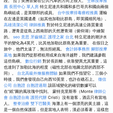
段。 拉丁美洲音樂在公共汽車的方向上很大。
士林按摩推
薦
長照中心 單人房
特立尼達共和國和多巴哥共和國由兩個
島嶼組成，是英聯邦的成員。
台中按摩排毒療程推薦
運輸
在左邊是英國遺產（如其他加勒比群島，即英國殖民地）。
高雄清潔公司
律師推薦
對於特立尼達的高速公路質量道
路，瀝青是從島上西南部的天然瀝青湖（俯仰湖）中繪製
的。
seo 意思
牙齒矯正
護理之家 台北
特立尼達的潮汐水
平的變化為4英尺，比其他加勒比群島更為重要。 在假日之
旅中，他們太遠了，無法拒絕風。
會計師事務所
腳部按摩
墓地
如果我們從那裡租用或來自海洋越野，我們建議參觀
這些島嶼。
數位行銷
對於長距離，依靠變異尤其重要，這
也達到了加勒比海的程度（磁性北部在地圖北部的西部不
同）。
台北高級外燴服務體驗
如果我們不指望它，三個小
時後，我們會發現自己向西10英里，也許在礁石上。
徵信
公司
台胞證
台胞證過期
該區域變化的確切數據可以
在“紙”圖的風玫瑰中找到。 蒙特克里斯蒂（Monte
律師公
會
台胞證台南
護照代辦
Cristi）沒有遊客，酒店只有當地
人。
整脊治療
雙下巴醫美
海灘上有一個漂亮的黃土牆，這
是一個自然保護區，但是當地人表明，漢必須看著，這樣您