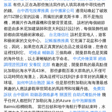
族墓
有些人正在為那些無法寫作的人填寫表格中尋找他們
的錢。
台中西屯按摩推薦
台中搬家公司
邊境站喚起了破敗
的TSZ辦公室的設備，而瘋狂的麥克斯卡車，而不是拖拉
機，將圖片作為煙霧機和音樂背景遮擋。 該村的每個細節
都是由多米尼加建築師和意大利設計設計的，每個裝飾性細
節都由當地藝術家喚起。
台北徵信社
該村是當地人，遊客
和藝術家的文化中心。
記帳服務推薦
它充滿了花盆和小攤
位，因此，如果您在真正真實的紀念品之後這樣做，您會在
這裡找到它。
吧檯桌
輔聽器
三個島嶼，開曼群島也是英國
的海外領土，以土著蜥蜴的名字命名。
中式外燴菜單
經絡
調理證照課程
安養院 北部
有趣的是，開曼群島的最高點僅
比加勒比海水平高43米。 那些參觀百慕大群島的人不僅可
以花時間在海灘上，因為這裡可以找到許多非常好的高爾夫
球場。
如何申請台胞證
漏水
但是那些對加勒比海海灘最感
興趣的人應該參觀舉世聞名的馬蹄灣和埃爾丹德。
免費寫
訴狀
台中眼科
助聽器價格參考
辦護照
自助式餐點外燴
幾
乎任何人都想到了加勒比海上的Azure
台中泡腳服務
Balmic棕櫚樹島。 當巴拉頓和地中海航行季節結束時，水