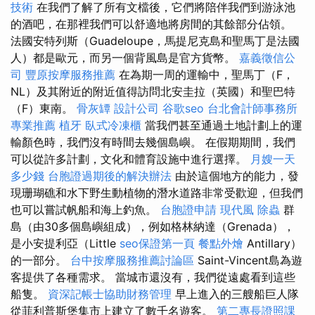
技術
在我們了解了所有文檔後，它們將陪伴我們到游泳池
的酒吧，在那裡我們可以舒適地將房間的其餘部分佔領。
法國安特列斯（Guadeloupe，馬提尼克島和聖馬丁是法國
人）都是歐元，而另一個背風島是官方貨幣。
嘉義徵信公
司
豐原按摩服務推薦
在為期一周的運輸中，聖馬丁（F，
NL）及其附近的附近值得訪問北安圭拉（英國）和聖巴特
（F）東南。
骨灰罈
設計公司
谷歌seo
台北會計師事務所
專業推薦
植牙
臥式冷凍櫃
當我們甚至通過土地計劃上的運
輸顏色時，我們沒有時間去幾個島嶼。 在假期期間，我們
可以從許多計劃，文化和體育設施中進行選擇。
月嫂一天
多少錢
台胞證過期後的解決辦法
由於這個地方的能力，發
現珊瑚礁和水下野生動植物的潛水道路非常受歡迎，但我們
也可以嘗試帆船和海上釣魚。
台胞證申請
現代風
除蟲
群
島（由30多個島嶼組成），例如格林納達（Grenada），
是小安提利亞（Little
seo保證第一頁
餐點外燴
Antillary）
的一部分。
台中按摩服務推薦討論區
Saint-Vincent島為遊
客提供了各種需求。 當城市還沒有，我們從遠處看到這些
船隻。
資深記帳士協助財務管理
早上進入的三艘船巨人隊
從菲利普斯堡集市上建立了數千名遊客。
第二專長證照課