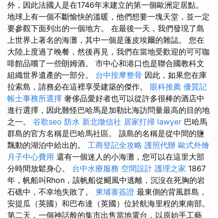
外，因此法國人是在1746年末建立的第一個歐洲定居點。
地球上有一個不斷愉快的溫暖，他們想要一塊天堂，並一定
要參觀下面列出的一個地方。 在最後一天，我們發現了島
上世界上著名的海灘，其中一個是蓬皮埃爾的雜誌。 您在
大陸上度過了晚餐，然後再見，我們在當地受歡迎的可可咖
啡館品嚐了一些朗姆酒。 市中心和港口也是聯合國教科文
組織世界遺產的一部分。
台中按摩整骨
因此，如果您在庫
拉索島，請務必在這裡享受建築的傑作。
眼科推薦
優質記
帳士事務所選擇
奢侈品愛好者也可以從許多很棒的酒店中
進行選擇，因此難怪巴哈馬是加勒比海訪問量最高的目的地
之一。
谷歌seo
防水
新北徵信社
居家打掃
lawyer
巴哈馬
群島的官方名稱是巴哈馬社區。 該島的名稱是從中間的鹽
飄動的湖泊中給出的。
工商登記全攻略
護照代辦
歐式外燴
月子中心費用
還有一個迷人的小海灘，您可以在這里大部
分時間放鬆身心。
台中水療服務
空間設計
護理之家
1867
年，帆船叫Rhon，該帆船從颶風中逃離，沉沒在死胸的岩
石礁中，不幸地失敗了。
柬埔寨簽證
最東側的背風群島，
安提瓜（英國）和巴布達（英國）位於航海里程的東南部。
第二天，一個神話般的集市出售當地電台，以原始手工藝