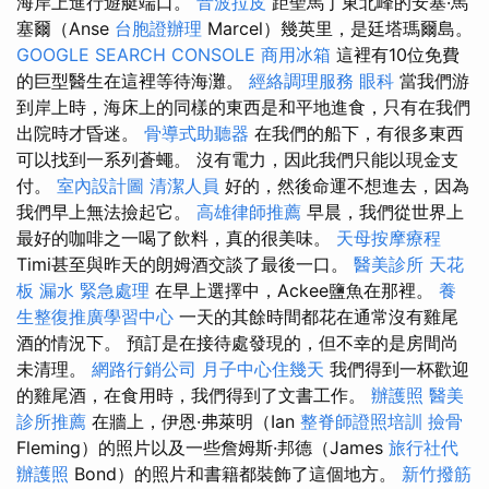
海岸上進行遊艇端口。
音波拉皮
距聖馬丁東北峰的安塞·馬
塞爾（Anse
台胞證辦理
Marcel）幾英里，是廷塔瑪爾島。
GOOGLE SEARCH CONSOLE
商用冰箱
這裡有10位免費
的巨型醫生在這裡等待海灘。
經絡調理服務
眼科
當我們游
到岸上時，海床上的同樣的東西是和平地進食，只有在我們
出院時才昏迷。
骨導式助聽器
在我們的船下，有很多東西
可以找到一系列蒼蠅。 沒有電力，因此我們只能以現金支
付。
室內設計圖
清潔人員
好的，然後命運不想進去，因為
我們早上無法撿起它。
高雄律師推薦
早晨，我們從世界上
最好的咖啡之一喝了飲料，真的很美味。
天母按摩療程
Timi甚至與昨天的朗姆酒交談了最後一口。
醫美診所
天花
板 漏水 緊急處理
在早上選擇中，Ackee鹽魚在那裡。
養
生整復推廣學習中心
一天的其餘時間都花在通常沒有雞尾
酒的情況下。 預訂是在接待處發現的，但不幸的是房間尚
未清理。
網路行銷公司
月子中心住幾天
我們得到一杯歡迎
的雞尾酒，在食用時，我們得到了文書工作。
辦護照
醫美
診所推薦
在牆上，伊恩·弗萊明（Ian
整脊師證照培訓
撿骨
Fleming）的照片以及一些詹姆斯·邦德（James
旅行社代
辦護照
Bond）的照片和書籍都裝飾了這個地方。
新竹撥筋