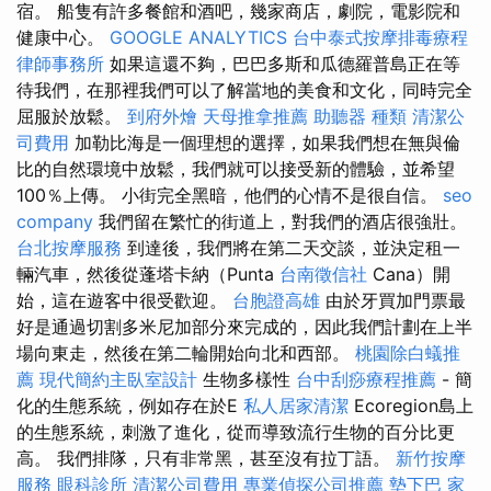
宿。 船隻有許多餐館和酒吧，幾家商店，劇院，電影院和
健康中心。
GOOGLE ANALYTICS
台中泰式按摩排毒療程
律師事務所
如果這還不夠，巴巴多斯和瓜德羅普島正在等
待我們，在那裡我們可以了解當地的美食和文化，同時完全
屈服於放鬆。
到府外燴
天母推拿推薦
助聽器 種類
清潔公
司費用
加勒比海是一個理想的選擇，如果我們想在無與倫
比的自然環境中放鬆，我們就可以接受新的體驗，並希望
100％上傳。 小街完全黑暗，他們的心情不是很自信。
seo
company
我們留在繁忙的街道上，對我們的酒店很強壯。
台北按摩服務
到達後，我們將在第二天交談，並決定租一
輛汽車，然後從蓬塔卡納（Punta
台南徵信社
Cana）開
始，這在遊客中很受歡迎。
台胞證高雄
由於牙買加門票最
好是通過切割多米尼加部分來完成的，因此我們計劃在上半
場向東走，然後在第二輪開始向北和西部。
桃園除白蟻推
薦
現代簡約主臥室設計
生物多樣性
台中刮痧療程推薦
- 簡
化的生態系統，例如存在於E
私人居家清潔
Ecoregion島上
的生態系統，刺激了進化，從而導致流行生物的百分比更
高。 我們排隊，只有非常黑，甚至沒有拉丁語。
新竹按摩
服務
眼科診所
清潔公司費用
專業偵探公司推薦
墊下巴
家