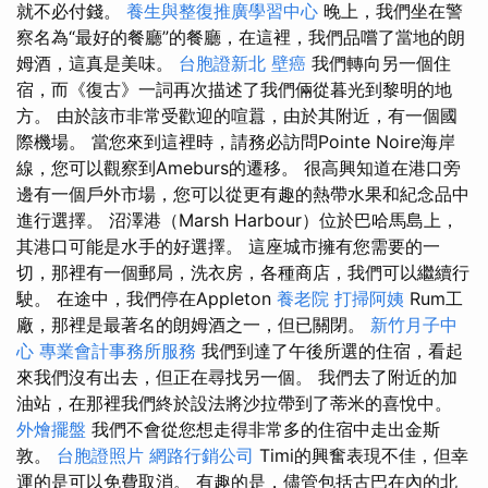
就不必付錢。
養生與整復推廣學習中心
晚上，我們坐在警
察名為“最好的餐廳”的餐廳，在這裡，我們品嚐了當地的朗
姆酒，這真是美味。
台胞證新北
壁癌
我們轉向另一個住
宿，而《復古》一詞再次描述了我們倆從暮光到黎明的地
方。 由於該市非常受歡迎的喧囂，由於其附近，有一個國
際機場。 當您來到這裡時，請務必訪問Pointe Noire海岸
線，您可以觀察到Ameburs的遷移。 很高興知道在港口旁
邊有一個戶外市場，您可以從更有趣的熱帶水果和紀念品中
進行選擇。 沼澤港（Marsh Harbour）位於巴哈馬島上，
其港口可能是水手的好選擇。 這座城市擁有您需要的一
切，那裡有一個郵局，洗衣房，各種商店，我們可以繼續行
駛。 在途中，我們停在Appleton
養老院
打掃阿姨
Rum工
廠，那裡是最著名的朗姆酒之一，但已關閉。
新竹月子中
心
專業會計事務所服務
我們到達了午後所選的住宿，看起
來我們沒有出去，但正在尋找另一個。 我們去了附近的加
油站，在那裡我們終於設法將沙拉帶到了蒂米的喜悅中。
外燴擺盤
我們不會從您想走得非常多的住宿中走出金斯
敦。
台胞證照片
網路行銷公司
Timi的興奮表現不佳，但幸
運的是可以免費取消。 有趣的是，儘管包括古巴在內的北