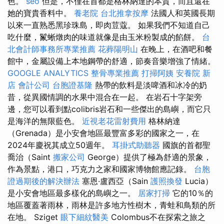
色。
seo
但是，不僅在首都是格林納達的本質，而且還在
她的寶貴香料中。
養老院
台北推拿按摩
法國人和英國長期
以來一直熟悉黑珍珠島，即肉荳蔻。 如果我們不知道自己
吃什麼，鬣蜥燉肉的味道就像是由玉米粉製成的餡餅。
台
北會計師事務所專業推薦
花葬陽明山
在晚上，在酒吧和餐
館中，金屬設備上本地鋼帶的舒適，節奏音樂增強了情緒。
GOOGLE ANALYTICS
整骨專業推薦
打掃阿姨
安養院 新
店
會計公司
台胞證基隆
熱帶的飲料是淡啤酒和冰冷的奶
昔，從異國情調的水果中混合在一起。 在岩石十字架旁
邊，您可以看到點colibris岩石和一些傑出的島嶼，而它只
是海洋的無限藍色。
近視老花雷射費用
格林納達
（Grenada）是小安會地區最豐富多彩的國家之一，在
2024年慶祝其成立50週年。
耳掛式助聽器
國旗的首都聖
喬治（Saint
搬家公司
George）提供了極為舒適的景象，
作為景點，港口，巧克力之家和國家博物館應記錄。
台胞
證過期後的解決辦法
塞恩·盧西亞（Sain
護照換發
Lucia）
是小安會地區最多樣化的島嶼之一。
居家打掃
它的10％的
地區覆蓋著雨林，雨林是許多地方性樹木，青蛙和鳥類的所
在地。 Sziget
眼下細紋醫美
Colombus不在探索之旅之