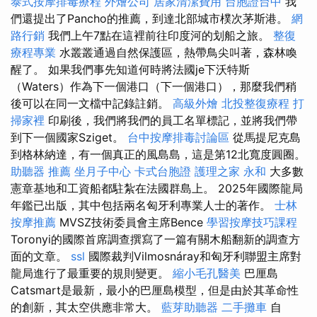
泰式按摩排毒療程
外燴公司
居家清潔費用
台胞證台中
我
們還提出了Pancho的推薦，到達北部城市樸次茅斯港。
網
路行銷
我們上午7點在這裡前往印度河的划船之旅。
整復
療程專業
水叢叢通過自然保護區，熱帶鳥尖叫著，森林喚
醒了。 如果我們事先知道何時將法國je下沃特斯
（Waters）作為下一個港口（下一個港口），那麼我們稍
後可以在同一文檔中記錄註銷。
高級外燴
北投整復療程
打
掃家裡
印刷後，我們將我們的員工名單標記，並將我們帶
到下一個國家Sziget。
台中按摩排毒討論區
從馬提尼克島
到格林納達，有一個真正的風島島，這是第12北寬度圓圈。
助聽器 推薦
坐月子中心
卡式台胞證
護理之家 永和
大多數
憲章基地和工資船都駐紮在法國群島上。 2025年國際龍局
年鑑已出版，其中包括兩名匈牙利專業人士的著作。
士林
按摩推薦
MVSZ技術委員會主席Bence
學習按摩技巧課程
Toronyi的國際首席調查撰寫了一篇有關木船翻新的調查方
面的文章。
ssl
國際裁判Vilmosnáray和匈牙利聯盟主席對
龍局進行了最重要的規則變更。
縮小毛孔醫美
巴厘島
Catsmart是最新，最小的巴厘島模型，但是由於其革命性
的創新，其太空供應非常大。
藍芽助聽器
二手攤車
自