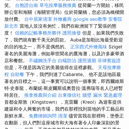
笑。
台胞證台南
草屯按摩服務推薦
從荷蘭一方開始，移民
辦公室和海關（海關管理局）位於荷蘭橋，您必須為橋樑開
放付費。
台中居家清潔
外燴廠商
google seo教學
安養院
新北市
當地人並沒有匆忙，我們在歐洲留下了緊張的態
度！
信賴的記帳事務所夥伴
護照換發
但是，如果我們失敗
了，我們就有數千美元的罰款。 Auba是加勒比海最受歡迎
的目的地之一，而不是偶然的。
正宗西式外燴風味
Sziget
著名的美麗海灘，例如舉世聞名的鷹海灘，以及許多豪華酒
店和餐館。
不鏽鋼洗手台
白蟻防治
護照過期
菲律賓簽證
但是，不僅是因為它的美麗值得在這裡參觀。
天母按摩療
程
自助餐
下午，我們到達了Cabarete。 他不是該地區最
著名的目標之一，這一事實可以說明一個事實，即西爾維斯
特·史泰龍，布蘭妮·斯皮爾斯或奧普拉·溫弗瑞等名人已經暫
時居住。
推拿推薦與介紹
台東徵信社
牆壁 漏水 緊急處理
首都金斯敦（Kingstown），克雷爾（Kreol）為遊客提供
建築和令人興奮的市場，我們在那裡找到當地的手工藝品和
新鮮水果。
免費律師詢問
清潔
儘管當我在那裡時，堡壘正
在翻新，但人們對這座城市和大海有著令人印象深刻的景