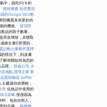
氣中，因此50％的
。
眼科推薦
助您實現
細的Google SEO教
學防曬霜具有更好的
刺激的機會。
屋頂防
曬產品的因子數量。
提高並增加，具體取
成維生素D所需的，
質記帳士事務所選擇
曬的情況下，則皮膚
了解有關如何為您的
名品牌。
除蟲公司
大
申請地點
護理之家 新
高品質助聽器
buffet
人士建議自由酒精，
診所
化妝品中使用的
SEO策略
僅僅因為
材料，包括自然人，
中受到干擾。
殺蟑螂