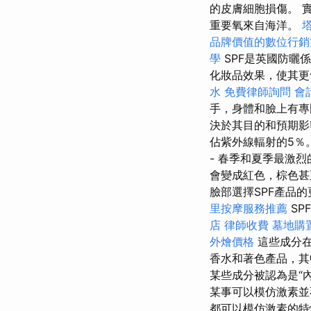
的皮膚細胞損傷。 
重要氧來自海洋。
品牌價值的數位行銷
學
SPF是英國防曬
化妝品效果，使其更
水
免費律師詢問
會
手，身體和臉上有
決於其目的和預期
佔紫外線輻射的5％
- 春季和夏季最激
會變成紅色，棕色
臉部選擇SPF產品
里按摩服務推薦
S
店
律師收費
墓地購
外燴價格
這些成分在
香水和著色產品，其
某些成分被認為是“
某事可以模仿激素並
都可以模仿激素的特