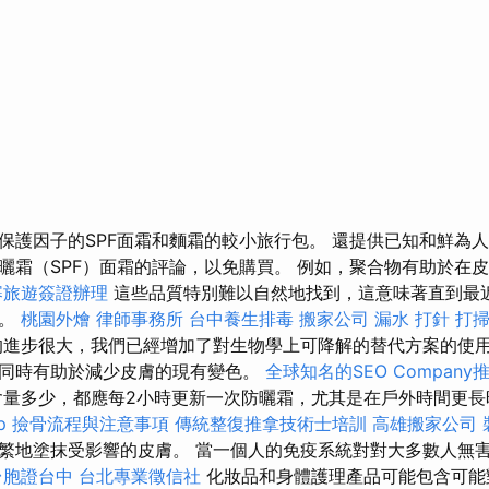
保護因子的SPF面霜和麵霜的較小旅行包。 還提供已知和鮮為
曬霜（SPF）面霜的評論，以免購買。 例如，聚合物有助於在
寨旅遊簽證辦理
這些品質特別難以自然地找到，這意味著直到最
物。
桃園外燴
律師事務所
台中養生排毒
搬家公司
漏水 打針
打
進步很大，我們已經增加了對生物學上可降解的替代方案的使用
同時有助於減少皮膚的現有變色。
全球知名的SEO Company
含量多少，都應每2小時更新一次防曬霜，尤其是在戶外時間更
p
撿骨流程與注意事項
傳統整復推拿技術士培訓
高雄搬家公司
繁地塗抹受影響的皮膚。 當一個人的免疫系統對對大多數人無
台胞證台中
台北專業徵信社
化妝品和身體護理產品可能包含可能