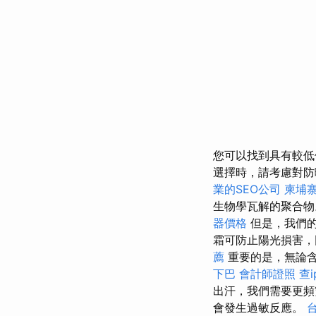
您可以找到具有較低
選擇時，請考慮對防
業的SEO公司
柬埔
生物學瓦解的聚合
器價格
但是，我們的
霜可防止陽光損害，
薦
重要的是，無論
下巴
會計師證照
查i
出汗，我們需要更頻
會發生過敏反應。