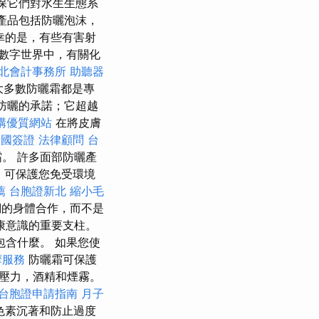
確保它們對水生生態系
曬產品包括防曬泡沫，
幸的是，有些有害射
數字世界中，有關化
北會計事務所
助聽器
大多數防曬霜都是專
常的防曬的承諾；它超越
建構優質網站
在將皮膚
泰國簽證
法律顧問
台
。 許多面部防曬產
，可保護您免受環境
薦
台胞證新北
縮小毛
們的身體合作，而不是
康意識的重要支柱。
含什麼。 如果您使
摩服務
防曬霜可保護
壓力，酒精和煙霧。
台胞證申請指南
月子
色素沉著和防止過度