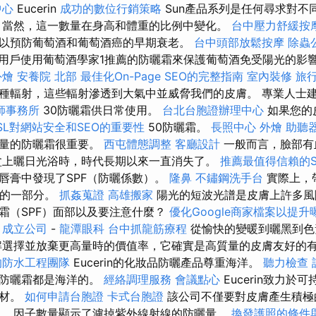
中心
Eucerin
成功的數位行銷策略
Sun產品系列是任何尋求對不
 當然，這一數量在身高和體重的比例中變化。
台中壓力舒緩按
以預防葡萄酒和葡萄酒癌的早期衰老。
台中頭部放鬆按摩
除蟲
％的用戶使用葡萄酒學家1推薦的防曬霜來保護葡萄酒免受陽光的影
外燴
安養院 北部
最佳化On-Page SEO的完整指南
室內裝修
旅
種輻射，這些輻射滲透到大氣中並威脅我們的皮膚。 專業人士建
師事務所
30防曬霜供日常使用。
台北台胞證辦理中心
如果您的
SL對網站安全和SEO的重要性
50防曬霜。
長照中心
外燴
助聽
數量的防曬霜很重要。
西屯體態調整
客廳設計
一般而言，臉部有
盆上曬日光浴時，時代長期以來一直消失了。
推薦最值得信賴的S
唇膏中發現了SPF（防曬係數）。
隆鼻
不鏽鋼洗手台
實際上，
譜的一部分。
抓姦蒐證
高雄搬家
陽光的短波光譜是皮膚上許多
霜（SPF）面部以及要注意什麼？
優化Google商家檔案以提升
膚
成立公司
-
龍潭眼科
台中抓龍筋療程
從愉快的變暖到曬黑到色
解選擇並放棄更高量時的價值率，它確實是高質量的皮膚友好的
的防水工程團隊
Eucerin的化妝品防曬產品尊重海洋。
聽力檢查
的防曬霜都是海洋的。
經絡調理服務
會議點心
Eucerin致力於
食材。
如何申請台胞證
卡式台胞證
該公司不僅要對皮膚產生積極
。 因子數量顯示了濾掉紫外線射線的防曬量。
換發護照的條件