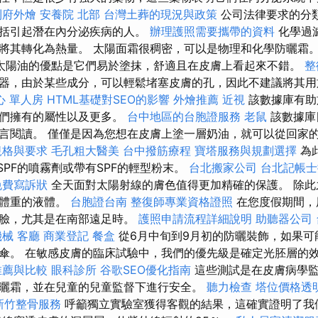
到府外燴
安養院 北部
台灣土葬的現況與政策
公司法律要求的分
包括引起潛在內分泌疾病的人。
辦理護照需要攜帶的資料
化學過
將其轉化為熱量。 太陽面霜很稠密，可以是物理和化學防曬霜
太陽油的優點是它們易於塗抹，舒適且在皮膚上看起來不錯。
整
器，由於某些成分，可以輕鬆堵塞皮膚的孔，因此不建議將其用
心 單人房
HTML基礎對SEO的影響
外燴推薦
近視
該數據庫有助
它們擁有的屬性以及更多。
台中地區的台胞證服務
老鼠
該數據庫
言閱讀。 僅僅是因為您想在皮膚上塗一層奶油，就可以從回家
規格與要求
毛孔粗大醫美
台中撥筋療程
寶塔服務與規劃選擇
為
SPF的噴霧劑或帶有SPF的輕型粉末。
台北搬家公司
台北記帳士
免費寫訴狀
全天面對太陽射線的膚色值得更加精確的保護。 除此
您體重的液體。
台胞證台南
整復師專業資格證照
在您度假期間，
的臉，尤其是在南部遠足時。
護照申請流程詳細說明
助聽器公司
機械
客廳
商業登記
餐盒
從6月中旬到9月初的防曬裝飾，如果可
傘。 在敏感皮膚的臨床試驗中，我們的優先級是確定光胚層的
推薦與比較
眼科診所
谷歌SEO優化指南
這些測試是在皮膚病學監
曬霜，並在兒童的兒童監督下進行安全。
聽力檢查
塔位價格透
新竹整骨服務
呼籲獨立實驗室獲得客觀的結果，這確實證明了我