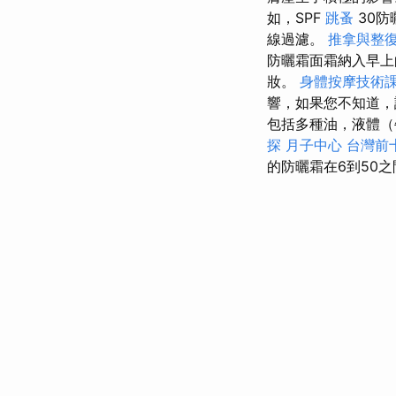
如，SPF
跳蚤
30防
線過濾。
推拿與整
防曬霜面霜納入早
妝。
身體按摩技術
響，如果您不知道，
包括多種油，液體（牛
探
月子中心
台灣前
的防曬霜在6到50