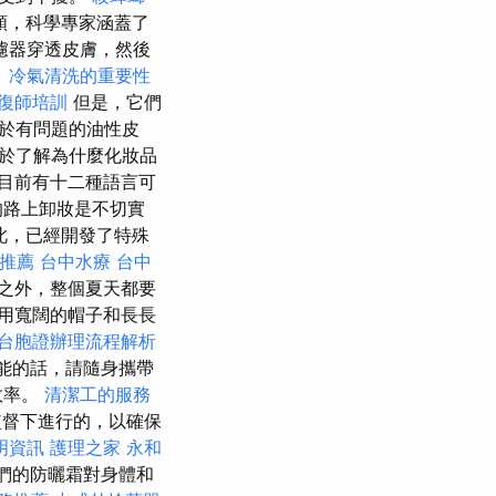
類，科學專家涵蓋了
濾器穿透皮膚，然後
。
冷氣清洗的重要性
復師培訓
但是，它們
於有問題的油性皮
於了解為什麼化妝品
目前有十二種語言可
的路上卸妝是不切實
此，已經開發了特殊
推薦
台中水療
台中
之外，整個夏天都要
用寬闊的帽子和長長
台胞證辦理流程解析
能的話，請隨身攜帶
效率。
清潔工的服務
督下進行的，以確保
明資訊
護理之家 永和
們的防曬霜對身體和