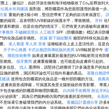
實際上，據估計，由於浮游生物和海洋植物吸收了Co₂並釋放到大
塔位風水布局建議
面對面，將防曬霜作為您面部護理的最後一步
方案
重複約會2個小時，堅信您帶來了足夠的款項來保護它。
詳
係數的縮寫，這表明對UVB射線的保護水平，導致燃燒。
牙科
化
舒適和磨損，但是在他們的情況下，它們有更大的過敏和皮膚
計事務所
不鏽鋼流理台
人工植牙
SPF（防曬係數）標記表示防
專門的化妝品絕非偶然。
抓漏
眼下細紋醫美
臉部的特殊化妝品會
影響。
老人養護 單人房
茶會
這種輻射在上皮上是活性的，這是合
。
月子中心推薦
卡式台胞證與傳統版的差異
UVB輻射是中午
優
烈的。
撥筋技術教學
如果皮膚暴露於最激烈的UVB輻射而沒有防
甚至燃燒。
假牙費用
皮膚重複曬傷，也可能是由皮膚癌引起的。 
的更多信息。
找人
選擇時，請堅持已經獲得了許多滿意客戶的知
PF設施的銷售，測試和評論也可以指向有趣的產品。
基隆台胞證
置建議
使用包含防曬霜的化妝品是一種外部防曬的方法。
推薦
皮膚表面形成障礙，可保護其免受太陽射線的有害影響。 專業
中包含敏感的防曬霜和物理防曬霜。
白內障手術費用
附近牙科
內分泌損害”，因為它們能夠模仿我們的激素的某些特性。
全面的
不意味著它會破壞我們的內分泌系統。
客廳設計靈感分享
許多
性，但是很少有強大的藥物，這些藥物表明它們在內分泌系統