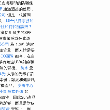
同皮膚類型的防曬保
摩
通過適當的使用，
公司
但是，根據調
響。
聯合法律事務所
行社如何代辦護照？
議使用最少的SPF
皮膚敏感或色素斑
器公司
為了進行適當
血管量，而人體需要
EO團隊
如今，在白
帶有短波UVA射線和
風險的背後。
防水
您
曝光
太陽的光線在許
素斑，皺紋和健康風
有機產品。
安養中心
討債
歐式外燴
如
可持續性，因此Sun產品
的影響，而且還對皮
與流程
實際上，例