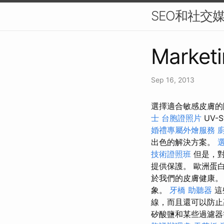
SEO和社交
Marketi
Sep 16, 2013
選擇適合敏感皮膚的
士
台胞證照片
UV-
婚禮專屬外燴服務
出色的解決方案。
技術證照班
但是，
提供保護。 歐洲蛋
於我們的皮膚健康
象。
牙橋
助聽器
這
線，而且還可以防
矽酸鹽和某些過濾器