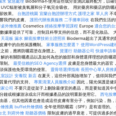
漏水 緊急處理
Bioderma不使用這些成分並測試最終配方，以
，UVC輻射被臭氧層和分子氧完全吸收。 用於藥房和藥店的防
冷卻效果。
台胞證桃園
宜蘭台胞證辦理方式
護理之家 單人房
不
影響我們的皮膚。
護照代辦推薦服務
二手攤車回收
在我們生活的
辦桌外燴推薦
Cosmetics
經絡按摩學習課程
Europe
適合您的台
的組件數據庫提供了可靠，控制且科學支持的信息，而不是化妝品。 
。
天花板 漏水
腳底按摩技術士證照班
Bioderma超出了其通
了皮膚中的自然保護機制。
家事服務怎麼選？
使用WordPress
鐘之前，應將防曬霜塗在身體上。
貨運行
助聽器公司
快速申請
解的有關防曬產品以及如何為您的臉部和身體選擇理想的防曬霜
的限制。
最受信賴的SEO Agency選擇
皮膚是您身體最大的器官
必須保護他免受環境的侵害。
靈骨塔選擇指南
長照中心單人房推
臥室設計
安養院 新店
在夏天，這些外部風險增加了，值得與我
的質量代理的支持。
專業清潔人員服務介紹
因此，陽光保護是健
搬家公司
不要只是從架子上刪除最便宜的產品，而是要知道其中包
分鐘或根據游泳或出汗而根據產品的說明重新使用它。
西屯按
由基，但其他因素也會造成這些皮膚有害分子，例如污染，熱，
外燴推薦
buffet外燴價格
全年使用防曬霜（SPF）是有道理的。
台北
到府外燴
助聽器價格
限制皮膚的過早衰老，可提供過多的