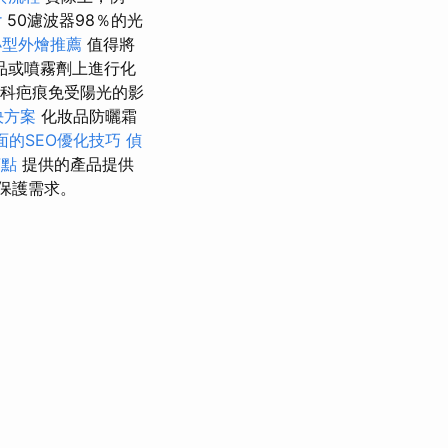
r
50濾波器98％的光
小型外燴推薦
值得將
品或噴霧劑上進行化
外科疤痕免受陽光的影
決方案
化妝品防曬霜
面的SEO優化技巧
偵
茶點
提供的產品提供
保護需求。