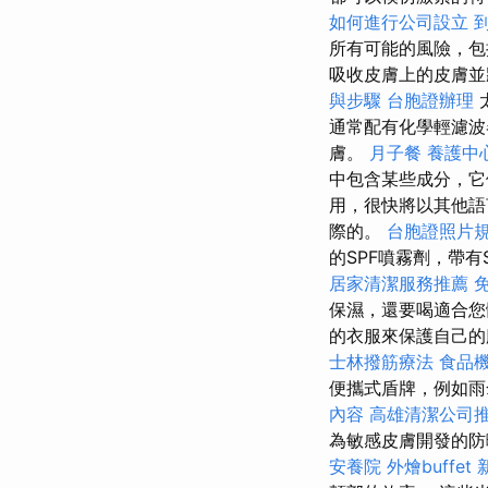
如何進行公司設立
所有可能的風險，
吸收皮膚上的皮膚並
與步驟
台胞證辦理
通常配有化學輕濾波
膚。
月子餐
養護中
中包含某些成分，
用，很快將以其他語
際的。
台胞證照片
的SPF噴霧劑，帶有
居家清潔服務推薦
保濕，還要喝適合
的衣服來保護自己
士林撥筋療法
食品
便攜式盾牌，例如雨
內容
高雄清潔公司
為敏感皮膚開發的防
安養院
外燴buffet