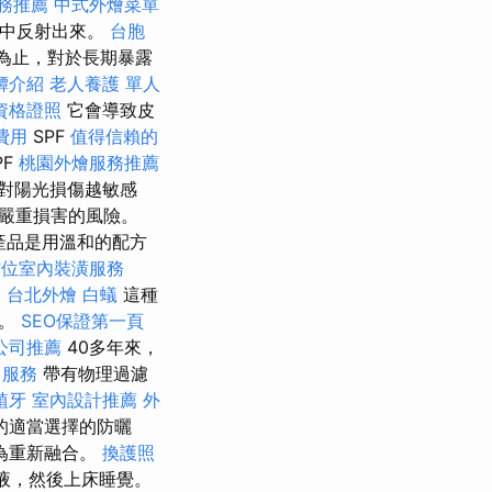
務推薦
中式外燴菜單
子中反射出來。
台胞
為止，對於長期暴露
罈介紹
老人養護 單人
資格證照
它會導致皮
費用
SPF
值得信賴的
PF
桃園外燴服務推薦
對陽光損傷越敏感
嚴重損害的風險。
產品是用溫和的配方
方位室內裝潢服務
家
台北外燴
白蟻
這種
性。
SEO保證第一頁
公司推薦
40多年來，
司服務
帶有物理過濾
植牙
室內設計推薦
外
的適當選擇的防曬
為重新融合。
換護照
乳液，然後上床睡覺。