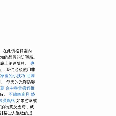
在此價格範圍內，
人知的品牌的防曬霜。
皮膚上創建薄膜。
專
近，我們必須使用非
掃家裡的小技巧
助聽
。 每天的光澤防曬
推薦
台中整骨療程推
長時。
不鏽鋼廚具
墊
裝潢風格
如果游泳或
害的物質反應時，就
對某些人過敏的成