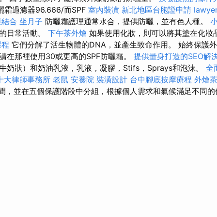
曬霜過濾器96.666/而SPF
室內裝潢
新北地區台胞證申請
lawye
復結合
坐月子
防曬霜護理通常水合，提供防曬，並有色人種。
上的日常活動。
下午茶外燴
如果使用化妝，則可以將其塗在化妝
課程
它們分解了活生物體的DNA，並產生致命作用。 始終保護
請在那裡使用30或更高的SPF防曬霜。
提供量身打造的SEO解
奶狀）和奶油乳液，乳液，凝膠，Stifs，Sprays和泡沫。
全
十大律師事務所
老鼠
安養院
裝潢設計
台中腳底按摩療程
外燴
之間，並在五個保護階段中分組，根據個人需求和氣候滿足不同的