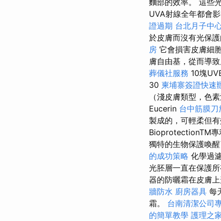
麵部的效率。 這些
UVA射線全年都會
證過期
台北月子中
於皮膚而沒有光保護
房
它會損害皮膚細
膚自由基，從而導致
葬儀社服務
10塊UV
30
柬埔寨簽證快速
（淺皮膚類型，色素
Eucerin
台中筋膜刀
製成的，可輕柔但有效
Bioprotecti
獨特的生物保護喚醒
的成功策略
化學過濾
光胚層一直在保護
器的防曬霜在皮膚上
牆防水
廚房器具
每
霜。
台南清潔公司
的簡單教學
護理之家