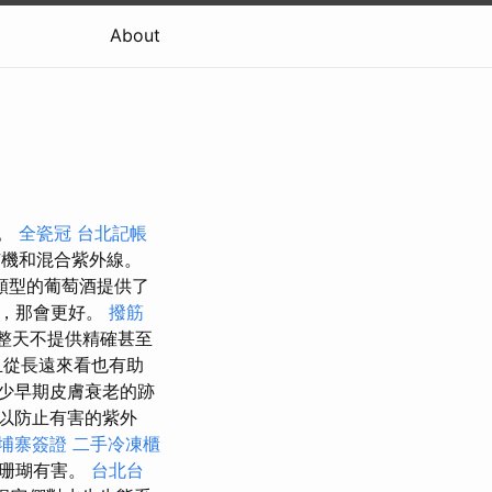
About
A。
全瓷冠
台北記帳
有機和混合紫外線。
類型的葡萄酒提供了
值，那會更好。
撥筋
妝整天不提供精確甚至
且從長遠來看也有助
少早期皮膚衰老的跡
以防止有害的紫外
埔寨簽證
二手冷凍櫃
是珊瑚有害。
台北台