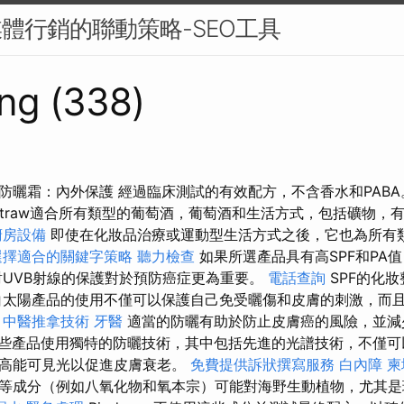
媒體行銷的聯動策略-SEO工具
ng (338)
防曬霜：內外保護 經過臨床測試的有效配方，不含香水和PAB
Straw適合所有類型的葡萄酒，葡萄酒和生活方式，包括礦物，
廚房設備
即使在化妝品治療或運動型生活方式之後，它也為所有
選擇適合的關鍵字策略
聽力檢查
如果所選產品具有高SPF和PA
對UVB射線的保護對於預防癌症更為重要。
電話查詢
SPF的化
白太陽產品的使用不僅可以保護自己免受曬傷和皮膚的刺激，而
。
中醫推拿技術
牙醫
適當的防曬有助於防止皮膚癌的風險，並減
些產品使用獨特的防曬技術，其中包括先進的光譜技術，不僅可
止高能可見光以促進皮膚衰老。
免費提供訴狀撰寫服務
白內障
柬
等成分（例如八氧化物和氧本宗）可能對海野生動植物，尤其