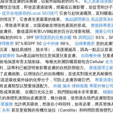
光線穿透皮膚的深層層，佔紫外線輻射的95％。
私人居家清潔服
影響恆定強度，即使是通過玻璃，煙霧或云層影響，並從雪和沙
心
提升在地搜尋的Local SEO技巧
它會引起快速曬黑，直到曬傷
的情況下，它會產生更嚴重的後果。
氣結調理療法
高品質骨灰
胞，導致過早衰老，太陽過敏並增強色素斑的形成。
整復師專業
皮膚癌。 數值還與有害UVB輻射的百分比堵塞有關。
搬家公司
B輻射的90％，SPF
辦理護照的完整步驟
15
房間設計
93％，S
辦理教學
97％和SPF 50
台中外燴
98％。
法律事務所
您的皮膚
沉著，皺紋易感性，脫水等），保護層越高，因為一點足以冒著
放鬆療程
Sun產品線特別注意保護兒童皮膚。
自助餐外燴
兒童
地保護有害太陽射線。 每種光胚層防曬霜都包含Cellular
全
onTM專利，該專利已被證明會影響皮膚的自然防禦能力。
產後護理之
了皮膚細胞，以增強自己的自衛機制，並使其對陽光更具耐藥
器是吸收紫外線的化學分子，可防止皮膚吞嚥它們。
專業清潔
所有皮膚類型以雙重保護配方。
外牆 漏水
律師推薦
專業外燴公
形成薄膜層。 在曬日光浴之前，我們開始補水非常重要。
桃園
天的身體乳液開始皮膚護理，幾分鐘後，使用適合我們皮膚類型
專業服務
允許將其吸收，然後在小時段時，如有必要，將其替換
 永和
甚至更複雜的有機坎迪拉（Candilla）和時間防禦身體