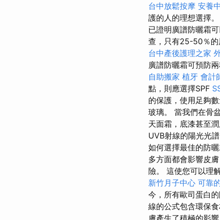
台中放鬆按摩
安養
護的人的理想選擇。
已證明廣譜防曬霜可
查，只有25-50
台中產後護理之家
廣譜防曬霜可預防兩
自助搬家
植牙
會計
點，則應選擇SPF
S
的保護，使用足夠
玻璃。 當我們在骨
天面霜，底漆甚至潤
UVB射線的陽光光
如何選擇最佳的防曬
多方面都會影響皮
險。 這使您可以理
新竹月子中心
可靠
今，所有歐司蛋白
線的公式包含環保
膚產生了積極的影響