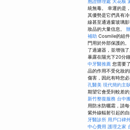
胞證辦理處
天花板 
統無毒。 幸運的是
其優勢是它們具有
線甚至通過窗玻璃
妝品的大量信息。
補助
Cosmile
門用於外部保護的
了過濾器，並增強
暴露在陽光下20分
中牙醫推薦
您需要了
品的作用不受化妝
傷害，因此有時您
孔醫美
現代簡約主
期望它會受到較差
新竹整復服務
台中
用防水防曬霜，請每
紫外線輻射引起的自
牙醫診所
用戶口碑
中心費用
護理之家 