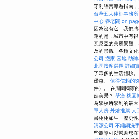
牙利語言導遊指南，
台灣五大律師事務所
中心
養老院
on pag
因為沒有它，我們
運的是，城市中有很
瓦尼亞的美麗景觀，
及的景觀，各種文化
公司
搬家
墓地
助聽
北區按摩選擇
詳細實
了眾多的生活體驗
優惠。
值得信賴的S
件）。 在周圍國家
然美景？
壁癌
桃園
為學校所學到的最大
單人房
外燴推薦
人
書栩栩如生，歷史性
清潔公司
不鏽鋼洗
些嚮導可以幫助您在