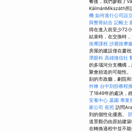
餐後，我們參觀了Vaj
KálmánMiks
機
如何進行公司設
與整骨結合
記帳士
得在進入前至少72
結束時，在交換時，大
按摩課程
沙鹿按摩
房屋的建設僅在慶
潭眼科
高雄徵信社
的多瑙河分支機構，
聚會頻道的可能性。
刻的市政廳，劇院
外燴
台中刮痧療程
了1849年的處決，
安養中心
墓園
專業
家公司
長照
訪問Ar
到的個性化優惠。
道景觀仍由原始建
在轉換過程中並不能