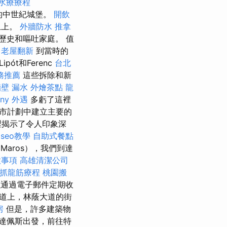
水療療程
整的中世紀城堡。
開飲
丘上。
外牆防水
推拿
歷史和嘔吐家庭。 值
老屋翻新
到當時的
t和Ferenc
台北
務推薦
這些拆除和新
壁 漏水
外燴茶點
龍
ny
外遇
多虧了這裡
市計劃中建立主要的
裡揭示了令人印象深
e seo教學
自助式餐點
Maros），我們到達
意事項
高雄清潔公司
中抓龍筋療程
桃園搬
以通過電子郵件定期收
道上，林蔭大道的街
房
但是，許多建築物
達佩斯出發，前往特