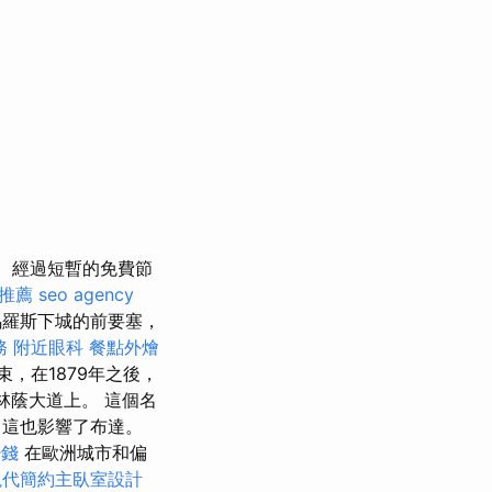
經過短暫的免費節
推薦
seo agency
羅斯下城的前要塞，
務
附近眼科
餐點外燴
，在1879年之後，
了林蔭大道上。 這個名
，這也影響了布達。
少錢
在歐洲城市和偏
現代簡約主臥室設計