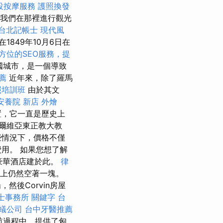
投按摩服務
護照換發
，我們在那裡進行觀光
台北記帳士
現代風
849年10月6日在
方位的SEO服務，提
座跨國城市，是一個導致
薦
近年來，除了羅馬
照培訓班
由於其文
安養院 新店
外燴
置，它一直是歷史上
爾維亞東正教大教
些情況下，價格不僅
用。 如果您想了解
和豪華酒店建於此。
律
大道上仍然空著一塊。
然後Corvin房屋
士事務所
關鍵字
台
蟻公司
台中牙醫推薦
航過程中，提供了匈