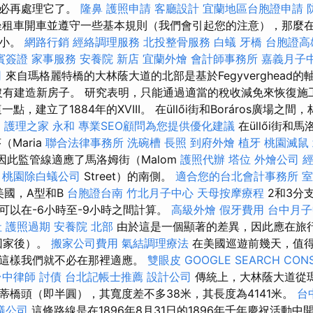
不必再處理它了。
隆鼻
護照申請
客廳設計
宜蘭地區台胞證申請
坐租車開車並遵守一些基本規則（我們會引起您的注意），那麼
很小。
網路行銷
經絡調理服務
北投整骨服務
白蟻
牙橋
台胞證高
賓簽證
家事服務
安養院 新店
宜蘭外燴
會計師事務所
嘉義月子
司
來自瑪格麗特橋的大林蔭大道的北部是基於Fegyverghead的
1年沒有建造新房子。 研究表明，只能通過適當的稅收減免來恢復
點，建立了1884年的XVIII。 在üllői街和Boráros廣場之
。
護理之家 永和
專業SEO顧問為您提供優化建議
在üllői街和
Maria
聯合法律事務所
洗碗槽
長照
到府外燴
植牙
桃園滅鼠
房，因此監管線適應了馬洛姆街（Malom
護照代辦
塔位
外燴公司
桃園除白蟻公司
Street）的南側。
適合您的台北會計事務所
室
美國，A型和B
台胞證台南
竹北月子中心
天母按摩療程
2和3分
可以在-6小時至-9小時之間計算。
高級外燴
假牙費用
台中月子
社
護照過期
安養院 北部
由於這是一個顯著的差異，因此應在旅行
回家後）。
搬家公司費用
氣結調理療法
在美國巡遊前幾天，值
，這樣我們就不必在那裡適應。
雙眼皮
GOOGLE SEARCH CON
台中律師
討債
台北記帳士推薦
設計公司
傳統上，大林蔭大道從
蒂橋頭（即半圓），其寬度差不多38米，其長度為4141米。
台
蟻公司
這條路線是在1896年8月31日的1896年千年慶祝活動