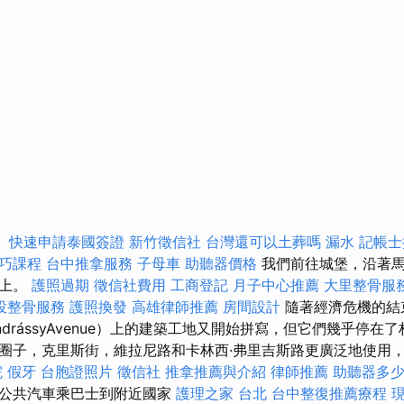
。
快速申請泰國簽證
新竹徵信社
台灣還可以土葬嗎
漏水
記帳士
技巧課程
台中推拿服務
子母車
助聽器價格
我們前往城堡，沿著馬
山上。
護照過期
徵信社費用
工商登記
月子中心推薦
大里整骨服
投整骨服務
護照換發
高雄律師推薦
房間設計
隨著經濟危機的結束
drássyAvenue）上的建築工地又開始拼寫，但它們幾乎停在
圈子，克里斯街，維拉尼路和卡林西·弗里吉斯路更廣泛地使用
院
假牙
台胞證照片
徵信社
推拿推薦與介紹
律師推薦
助聽器多
乘公共汽車乘巴士到附近國家
護理之家 台北
台中整復推薦療程