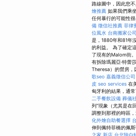
路線圖中，因此您
燴推薦
如果我們乘
任何暴行的可能性
備
徵信社推薦
菲律
位風水
台南搬家公
是，1880年和8
的利益。 為了確定這一
了現有的Malom街
有拆除瑪麗亞·特蕾莎（
Theresa）的營
歌seo
嘉義徵信公司
皮
seo services
在
匈牙利的結果，通常
二手餐飲設備
葬儀
列”現象（尤其是在
調整到那裡的時區
化外燴自助餐選擇
伸到佩特菲橋的佩斯
之家 新店
台北除白