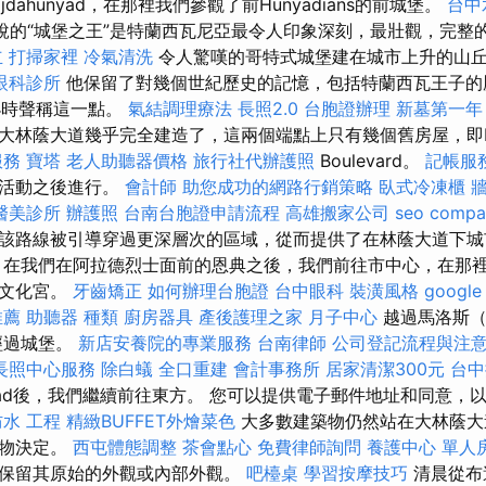
dahunyad，在那裡我們參觀了前Hunyadians的前城堡。
台中
záth所說的“城堡之王”是特蘭西瓦尼亞最令人印象深刻，最壯觀，完
立
打掃家裡
冷氣清洗
令人驚嘆的哥特式城堡建在城市上升的山
眼科診所
他保留了對幾個世紀歷史的記憶，包括特蘭西瓦王子的
小時聲稱這一點。
氣結調理療法
長照2.0
台胞證辦理
新墓第一年
林蔭大道幾乎完全建造了，這兩個端點上只有幾個舊房屋，即Lipó
服務
寶塔
老人助聽器價格
旅行社代辦護照
Boulevard。
記帳服
祝活動之後進行。
會計師
助您成功的網路行銷策略
臥式冷凍櫃
牆
醫美診所
辦護照
台南台胞證申請流程
高雄搬家公司
seo compa
該路線被引導穿過更深層次的區域，從而提供了在林蔭大道下城
 在我們在阿拉德烈士面前的恩典之後，我們前往市中心，在那
和文化宮。
牙齒矯正
如何辦理台胞證
台中眼科
裝潢風格
googl
推薦
助聽器 種類
廚房器具
產後護理之家 月子中心
越過馬洛斯（
經過城堡。
新店安養院的專業服務
台南律師
公司登記流程與注
長照中心服務
除白蟻
全口重建
會計事務所
居家清潔300元
台
ad後，我們繼續前往東方。 您可以提供電子郵件地址和同意，
防水 工程
精緻BUFFET外燴菜色
大多數建築物仍然站在大林蔭大
築物決定。
西屯體態調整
茶會點心
免費律師詢問
養護中心 單人
保留其原始的外觀或內部外觀。
吧檯桌
學習按摩技巧
清晨從布