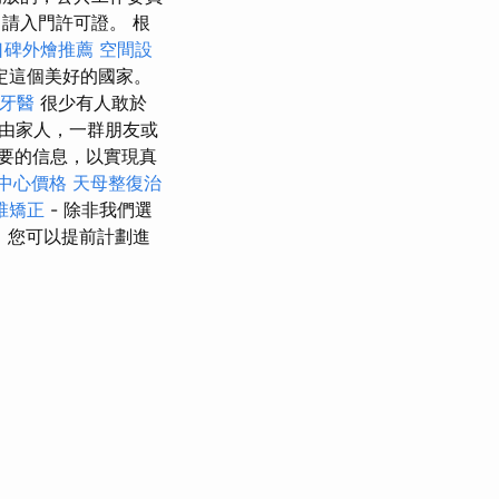
請入門許可證。 根
口碑外燴推薦
空間設
定這個美好的國家。
牙醫
很少有人敢於
由家人，一群朋友或
要的信息，以實現真
中心價格
天母整復治
椎矯正
- 除非我們選
，您可以提前計劃進