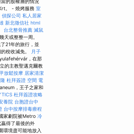
適當的股權層的情況
rt。 - 燒烤服務
室
燴
偵探公司
私人居家
雄
新北徵信社
html
。
台北整骨推薦
滅鼠
幾天或整整一周。
了21年的旅行，並
期的稅收減免。
月子
afehérvár，在那
）創立的主教聖邁克爾教
甲放鬆按摩
居家清潔
基隆
杜拜簽證
空間
電
aneum，王子之家和
YTICS
杜拜簽證攻略
安養院
台胞證台中
證
台中按摩排毒療程
國家劇院被Metro
冷
0年代贏得了最後的外
周圍環境盡可能地放入