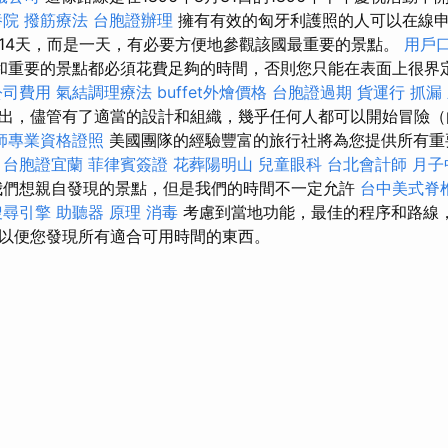
養院
撥筋療法
台胞證辦理
擁有有效的匈牙利護照的人可以在線申
14天，而是一天，有必要方便地參觀該國最重要的景點。
用戶
和重要的景點都必須花費足夠的時間，否則您只能在表面上很界
公司費用
氣結調理療法
buffet外燴價格
台胞證過期
貨運行
抓漏
出，儘管有了適當的設計和組織，幾乎任何人都可以開始冒險（
師專業資格證照
美國團隊的經驗豐富的旅行社將為您提供所有重
。
台胞證宜蘭
菲律賓簽證
花葬陽明山
兒童眼科
台北會計師
月子
我們想親自發現的景點，但是我們的時間不一定允許
台中美式脊
搜尋引擎
助聽器 原理
消毒
考慮到當地功能，最佳的程序和路線
以便您發現所有適合可用時間的東西。