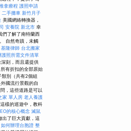
推拿療程
護照申請
薦
二手攤車
新竹月子
位
美國網絡轉換器，
司
安養院 新北市
幸
我們了解了南特蘭西
。 自然奇蹟，未觸
基隆律師
台北搬家
辦護照所需文件清單
象深刻，而且還提供
所有折扣的全部原始
子類別（共有2個組
是外國流行景觀的自
問，這些道路是可以
之家 單人房
老人養護
這樣的巡遊中，教科
EO的核心概念
滅鼠
做出了巨大貢獻，這
。
如何辦理台胞證
整