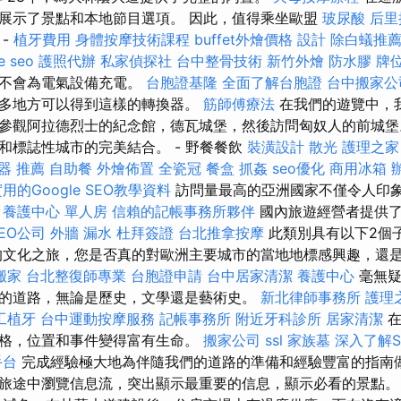
展示了景點和本地節目選項。 因此，值得乘坐歐盟
玻尿酸
后里
-
植牙費用
身體按摩技術課程
buffet外燴價格
設計
除白蟻推
e seo
護照代辦
私家偵探社
台中整骨技術
新竹外燴
防水膠
牌
將不會為電氣設備充電。
台胞證基隆
全面了解台胞證
台中搬家公
多地方可以得到這樣的轉換器。
筋師傅療法
在我們的遊覽中，
參觀阿拉德烈士的紀念館，德瓦城堡，然後訪問匈奴人的前城堡
和標誌性城市的完美結合。 - 野餐餐飲
裝潢設計
散光
護理之家
器 推薦
自助餐
外燴佈置
全瓷冠
餐盒
抓姦
seo優化
商用冰箱
用的Google SEO教學資料
訪問量最高的亞洲國家不僅令人印
。
養護中心 單人房
信賴的記帳事務所夥伴
國內旅遊經營者提供了
EO公司
外牆 漏水
杜拜簽證
台北推拿按摩
此類別具有以下2個
的文化之旅，您是否真的對歐洲主要城市的當地地標感興趣，還
搬家
台北整復師專業
台胞證申請
台中居家清潔
養護中心
毫無疑
的道路，無論是歷史，文學還是藝術史。
新北律師事務所
護理
工植牙
台中運動按摩服務
記帳事務所
附近牙科診所
居家清潔
在
格，位置和事件變得富有生命。
搬家公司
ssl
家族墓
深入了解S
手台
完成經驗極大地為伴隨我們的道路的準備和經驗豐富的指南
旅途中瀏覽信息流，突出顯示最重要的信息，顯示必看的景點