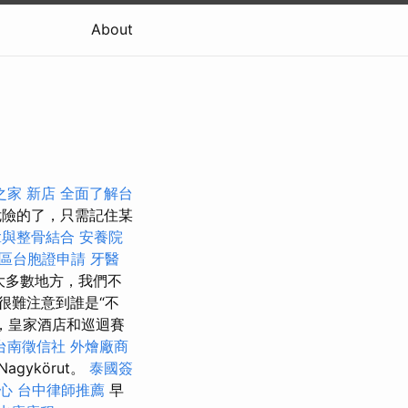
About
之家 新店
全面了解台
危險的了，只需記住某
拿與整骨結合
安養院
區台胞證申請
牙醫
大多數地方，我們不
很難注意到誰是“不
，皇家酒店和巡迴賽
台南徵信社
外燴廠商
gykörut。
泰國簽
心
台中律師推薦
早