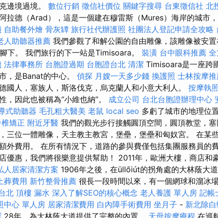
拉克邊境過境。
數位行銷
徵信社價位
關鍵字搜尋
台東徵信社
北
阿拉德（Arad），這是一個建在穆雷斯（Mures）海岸的城市
錢
自助餐外燴
骨灰罈
旅行社代辦護照
社團法人登記申請全攻略
老人助聽器推薦
我們參觀了和解公園的自由雕像，該雕像被安置在1
下。 我們旅行的下一站是Timisoara。
裝潢
台中眼科推薦
全
機
法律事務所
台胞證過期
台胞證台北
清潔
Timisoara是一
，是Banat的中心。
偵探
月嫂一天多少錢
換護照
士林按摩推
德國人，塞族人，斯洛伐克，烏克蘭人和小意大利人。
按摩執
性，因此也被稱為“小維也納”。
成立公司
台北台胞證辦理中心
導式助聽器
毛孔粗大醫美
老鼠
local seo
多虧了城市的地理位
脊椎矯正
附近牙醫
我們的觀光步行接觸圓頂空間，圓頂教堂，塞
，三位一體雕像，天主教主教宮，堡壘，堡壘和匈奴宮。 在某
額外費用。 在所有情況下，道路的參與費僅包括集團服務員的費
店優惠，我們將很樂意提供幫助！ 2011年，歐洲大樓，商店
私人居家清潔方案
1906年之後，在üllőiút的拐角處的大林蔭
土葬費用
新竹整骨推薦
很長一段時間以來，有一個網球和溜冰場，
台北
頂樓 漏水
深入了解SEO的核心概念
老人養護 單人房
記帳
照中心 單人房
居家清潔費用
白內障手術費用
坐月子
-
新北除白
擇
28年，為大林蔭大道提供了完整的內置。
天母按摩療程
在巡