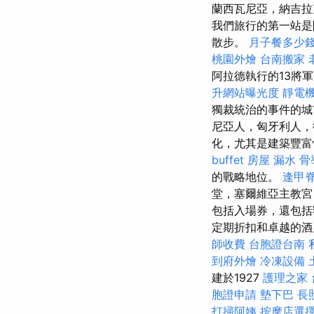
蘭西瓦尼亞，納吉
我們旅行的第一站是
散步。
月子餐多少
桃園外燴
台南搬家
阿拉德執行的13將軍腳
升網站曝光度
靜電
獨裁統治的事件的城市
尼亞人，匈牙利人，
化，尤其是建築豐富
buffet
房屋 漏水
骨
的戰略地位。
逢甲
堂，塞爾維亞主教宮
包括入場券，還包括
定期折扣和卓越的酒
師收費
台胞證台南
到府外燴
冷凍設備
建於1927
護理之家 
胞證申請
墊下巴
長
打掃阿姨
按摩店選