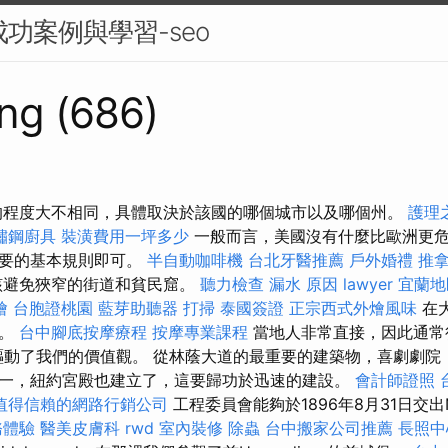
成功案例與學習-seo
ng (686)
的程度大不相同，具體取決於該國的哪個城市以及哪個州。
護理
鏽鋼廚具
裝潢費用一坪多少
一般而言，美國沒有什麼比歐洲更
必要的基本規則即可。
半自動咖啡機
台北牙醫推薦
戶外婚禮
推
該避免狹窄的街道和貧民窟。
聽力檢查
漏水 原因
lawyer
宜蘭地
燴
台胞證桃園
藍芽助聽器
打掃
泰國簽證
正宗西式外燴風味
在
灘。
台中腳底按摩療程
按摩專業課程
當地人非常直接，因此通常
驅動了我們的價值觀。 從林蔭大道的最重要的建築物，喜劇劇院
一，紐約宮殿也建立了，這要歸功於迅速的建設。
會計師證照
值得信賴的網路行銷公司
工程委員會能夠於1896年8月31日交出Na
務體驗
醫美皮膚科
rwd
室內裝修
除蟲
台中搬家公司推薦
長照中