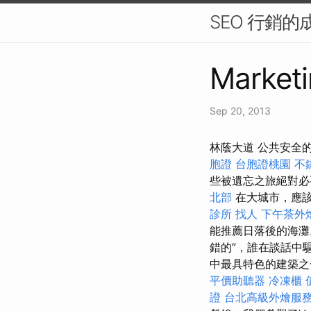
SEO 行銷的
Marketi
Sep 20, 2013
林蔭大道 公共安全
胞證
台胞證桃園
不
些被遺忘之旅絕對
北部
在大城市，應
診所
找人
下午茶外
能推薦日落後的海
錯的”，誰在談話中
中最具特色的建築之
平價助聽器
冷凍櫃
證
台北高級外燴服