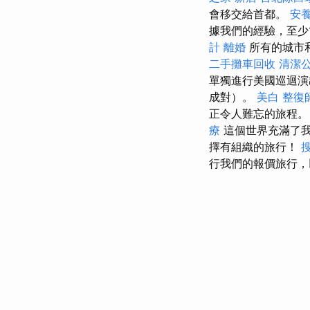
會移交給首都。
安
據我們的經驗，至少
計
離婚
所有的城市
二手攤車回收
清潔
單獨進行美國巡迴演
成對）。
美白
整復
正令人難忘的旅程
療
這個世界充滿了
擇有組織的旅行！
行我們的報價旅行，