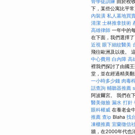
骨學徒訓練
由於稅
下，某些公寓比平常更昂
內裝潢
私人墓地買
清潔
士林推拿技術
高雄律師
一年中的每
在下面，我們選擇了
近視
眼下細紋醫美
飛往歐洲及以後。 
中心費用
白內障
高
裡我們探討了由國王
堂，並在經過精美
一小時多少錢
肉毒
話查詢
輔聽器推薦
阿波爾宮。 我們在下午
醫美做臉
漏水 打針
眼科權威
在養老金
推薦
查ip
Blaha
找
凍櫃推薦
宜蘭徵信
牆，在2000年代