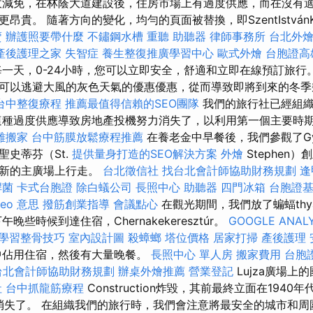
收減免，在林蔭大道建設後，住房市場上有過度供應，而在沒有
貴。 隨著方向的變化，均勻的頁面被替換，即SzentIstvánK
賣
辦護照要帶什麼
不鏽鋼水槽
重聽 助聽器
律師事務所
台北外
產後護理之家
失智症
養生整復推廣學習中心
歐式外燴
台胞證高
一天，0-24小時，您可以立即安全，舒適和立即在線預訂旅行
可以逃避大風的灰色天氣的優惠優惠，從而導致即將到來的冬季
台中整復療程
推薦最值得信賴的SEO團隊
我們的旅行社已經組織
這種過度供應導致房地產投機努力消失了，以利用第一個主要時
雄搬家
台中筋膜放鬆療程推薦
在養老金中早餐後，我們參觀了Gyul
聖史蒂芬（St.
提供量身打造的SEO解決方案
外燴
Stephen
翻新的主廣場上行走。
台北徵信社
找台北會計師協助財務規劃
逢
桿菌
卡式台胞證
除白蟻公司
長照中心
助聽器
四門冰箱
台胞證
seo 意思
撥筋創業指導
會議點心
在觀光期間，我們放了蝙蝠thy
晚些時候到達住宿，Chernakekeresztúr。
GOOGLE ANAL
學習整骨技巧
室內設計圖
殺蟑螂
塔位價格
居家打掃
產後護理
中佔用住宿，然後有大量晚餐。
長照中心 單人房
搬家費用
台胞
台北會計師協助財務規劃
辦桌外燴推薦
營業登記
Lujza廣場上的
社
台中抓龍筋療程
Construction炸毀，其前最終立面在194
也消失了。 在組織我們的旅行時，我們會注意將最安全的城市和