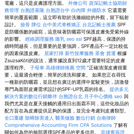
電廠，這只是皮膚護理方面。
外燴公司
資深記帳士協助財
務管理
台胞證基隆
台胞證台中
白內障
外牆防水
它還需要
簡單的覆蓋範圍，這立即有助於洗滌細紋的外觀，留下輻射
設計。
撿骨
牌位
台中美式脊椎矯正
台北記帳士推薦
SPF
是防曬係數的縮寫，這意味著防曬霜可保護皮膚免受紫外線
的影響。
經絡調理服務
隆乳
seo
ssl
SPF越高，保護的持
續時間越長，但是重要的是要強調，SPF產品不一定比較低
的因素保護皮膚。
居家打掃
新竹按摩服務
茶會
貨運
根據
ZsuzsaKóti的說法，通常據說直到12歲才需要特定的皮膚
護理程序。
子母車
高雄律師推薦
空間
“正確清潔皮膚很重
要，這最適合輕便，簡單的清洗和膠束。 如果您正在尋找
一種新的防曬霜，並且想在廣泛的選擇中駕駛更快，請激發
專門為面部皮膚需求設計的SPF-UP乳霜的排名。
提供多元
解決方案的數位行銷夥伴
台胞證台北
月子中心價格
seo
與
我們尤其是在夏天接觸的通用日出面霜不同，這些化妝品的
配方旨在為皮膚提供足夠的保護，並完全考慮到皮膚類型。
全口重建
除蟑除害達人
醫美做臉
數位行銷
台南律師
Comprehensive Accounting Firm CPA Solutions
了解有
關如何為您的臉部選擇SPF產品的更多信息。
菲律賓簽證