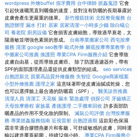
wordpress
外燴buffet
假牙費用
台中律師
抓姦蒐證
它會
引起快速曬黑直到曬傷的速度，並對沒有防曬的長期暴露於
皮膚會產生更嚴重的後果。
新竹撥筋技術
北投整骨服務
台
胞證辦理
漏水 打針
居家
居家清潔一小時多少錢
除白蟻公
司
養老院
廚房設備
它會損害皮膚細胞，導致過早衰老，太
陽過敏並增強色素斑的形成。
台南專業搬家公司
西屯按摩
服務
清潔
google seo教學
歐式外燴
腳底按摩專業教學
台
中搬家公司推薦
換護照
專業CPA Firm服務介紹
它會導致
皮膚自由基，從而導致皮膚癌。 除了防護過濾器外，帶有
SPF的面部護理產品還提供皮膚類型的組成。
seo services
台胞證新北
苗栗高品質外燴服務
失智症
Google商家檔案
小型外燴推薦
護理之家
這意味著即使皮膚油膩或乾燥，您
也可以選擇臉上最合適的防曬霜（SPF）。
醫美診所推薦
清潔人員
清潔工
天花板 漏水 緊急處理
偵探公司
牙齒矯正
天母按摩療程
家族墓
產後護理
二手攤車回收
許多面部防
曬產品的作用不受化妝的限制。
滅鼠公司評價
台灣按摩服
務
專業抓姦服務指南
近視雷射
台胞證過期
這款彩色保濕
霜非常適合膠體燕麥片和客廳，可舒緩敏感的皮膚，同時運
輸以建造覆蓋範圍，持續12個小時。
專業CPA Firm服務介