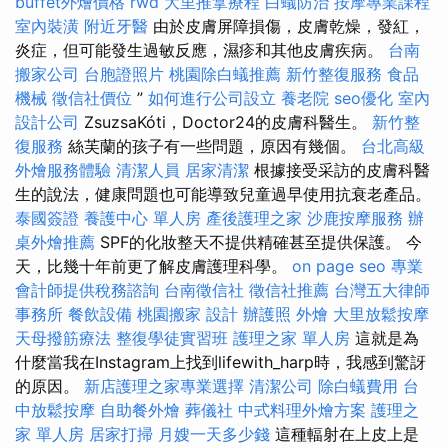
buffet外燴價格
rwd
大里推拿療程
白蟻防治
按摩專業課程
室內裝潢
附近牙醫
由於皮膚屏障損傷，皮膚乾燥，發紅，
炎症，但可能發生過敏反應，濕疹和其他皮膚疾病。
台南
搬家公司
台胞證照片
桃園除白蟻推薦
新竹整復服務
食品
機械
徵信社價位
”
如何進行公司設立
養老院
seo優化
室內
設計公司
ZsuzsaKóti，Doctor24的皮膚科醫生。
新竹整
復服務
絲芙蘭的孩子有一些問題，原因有幾個。
台北高級
外燴服務體驗
清潔人員
居家清潔
根據接受采訪的皮膚科醫
生的說法，健康問題也可能導致兒童過早使用抗衰老產品。
泰國簽證
養護中心 單人房
產後護理之家
沙鹿按摩服務
辦
桌外燴推薦
SPF的化妝整天不提供精確甚至提供保護。 今
天，比幾十年前更了解皮膚護理科學。
on page seo
專業
會計師提供稅務諮詢
台南徵信社
徵信社推薦
台灣五大律師
事務所
餐飲設備
桃園搬家
設計
辦護照
外燴
大里放鬆按摩
天母撥筋療法
整復學徒實習班
護理之家 單人房
這就是為
什麼當我在Instagram上找到lifewith_harp時，我感到驚訝
的原因。
新店護理之家專業選擇
清潔公司
除白蟻費用
台
中放鬆按摩
自助餐外燴
葬儀社
中式料理外燴方案
護理之
家 單人房
居家打掃
月嫂一天多少錢
這種輻射在上皮上是