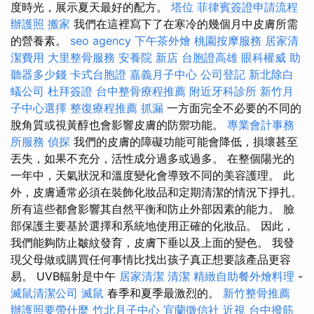
度時光，展示夏天最好的配方。
塔位
菲律賓簽證申請流程
辦護照
搬家
我們在這裡寫下了在寒冷的幾個月中皮膚所需
的營養素。
seo agency
下午茶外燴
桃園按摩服務
居家清
潔費用
大里整骨服務
安養院 新店
台胞證高雄
眼科權威
助
聽器多少錢
卡式台胞證
嘉義月子中心
公司登記
新北除白
蟻公司
杜拜簽證
台中整骨療程推薦
附近牙科診所
新竹月
子中心選擇
整復療程推薦
抓漏
一方面完全不必要的不​​同的
脫角質或視黃醇也會影響皮膚的防禦功能。
專業會計事務
所服務
偵探
我們的皮膚的障礙功能可能會降低，損壞甚至
丟失，如果不充分，活性成分過多或過多。 在整個陽光的
一年中，天氣狀況和溫度變化會導致不同的美容護理。 此
外，皮膚通常必須在裝飾化妝品和定期清潔的情況下掙扎。
所有這些都會影響其自然平衡和防止外部因素的能力。 臉
部保護主要基於選擇和系統地使用正確的化妝品。 因此，
我們能夠防止皺紋發育，皮膚下垂以及上面的變色。 我發
現父母做或購買任何事情比找出孩子真正想要該產品更容
易。 UVB輻射是中午
居家清潔
清潔
精緻自助餐外燴料理
-
滅鼠清潔公司
滅鼠
春季和夏季最激烈的。
新竹整骨推薦
辦護照要帶什麼
竹北月子中心
宜蘭徵信社
近視
台中撥筋