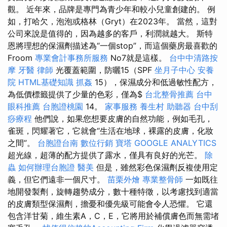
觀。 近年來，品牌是專門為青少年和較小兒童創建的。 例
如，打哈欠，泡泡或格林（Gryt）在2023年。 當然，這對
公司來說是值得的，因為越多的客戶，利潤就越大。 斯特
恩將理想的保濕劑描述為“一個stop”，而這個藥房最喜歡的
Froom
專業會計事務所服務
No7就是這樣。
台中中清路按
摩
牙醫
律師
光覆蓋範圍，防曬15（SPF
坐月子中心
安養
院
HTML基礎知識
抓姦
15），保濕成分和低過敏性配方，
為低價標籤提供了少量的色彩，僅為$
台北整骨推薦
台中
眼科推薦
台胞證桃園
14。
家事服務
養生村
助聽器
台中刮
痧療程
他們說，如果您想要皮膚的自然功能，例如毛孔，
雀斑，閃耀著它，它就會“生活在地球，裸露的皮膚，化妝
之間”。
台胞證台南
數位行銷
寶塔
GOOGLE ANALYTICS
超光線，超薄的配方提供了露水，僅具有良好的光芒。
除
蟲
如何辦理台胞證
醫美
但是，雖然彩色保濕劑反複使用定
義，但它們遠非一個尺寸。
苗栗外燴
專業整骨師
一如既往
地開發製劑，旋轉趨勢成分，數十種特徵，以考慮找到適當
的皮膚類型保濕劑，擔憂和優先級可能會令人恐懼。 它還
包含洋甘菊，維生素A，C，E，它將用於補償膚色而無需堵