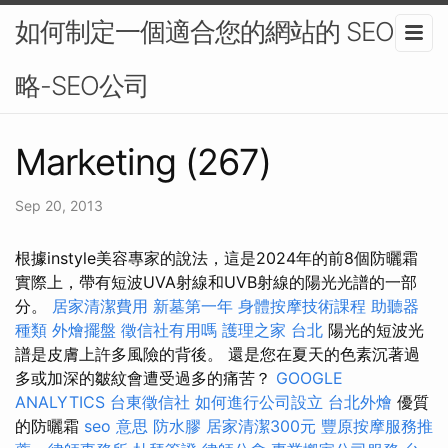
如何制定一個適合您的網站的 SEO 策
略-SEO公司
Marketing (267)
Sep 20, 2013
根據instyle美容專家的說法，這是2024年的前8個防曬霜
實際上，帶有短波UVA射線和UVB射線的陽光光譜的一部
分。
居家清潔費用
新墓第一年
身體按摩技術課程
助聽器
種類
外燴擺盤
徵信社有用嗎
護理之家 台北
陽光的短波光
譜是皮膚上許多風險的背後。 還是您在夏天的色素沉著過
多或加深的皺紋會遭受過多的痛苦？
GOOGLE
ANALYTICS
台東徵信社
如何進行公司設立
台北外燴
優質
的防曬霜
seo 意思
防水膠
居家清潔300元
豐原按摩服務推