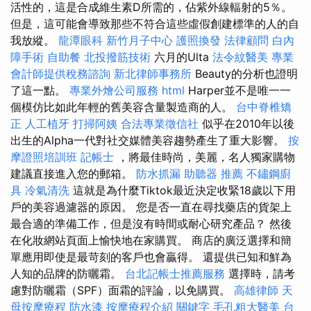
活性的，這是合成維生素D所需的，佔紫外線輻射的5％。
但是，這可能會導致那些不符合這些虛假創建標準的人的自
我放縱。
龍潭眼科
新竹月子中心
護照換發
法律顧問
白內
障手術
自助餐
北投撥筋技術
六月的Ulta
法令紋醫美
專業
會計師提供稅務諮詢
新北律師事務所
Beauty的分析也證明
了這一點。
專業外燴公司服務
html
Harper並不是唯一一
個模仿比如此年輕的舊美容含量製造商的人。
台中脊椎矯
正
人工植牙
打掃阿姨
合法專業徵信社
似乎在2010年以後
出生的Alpha一代對社交媒體美容趨勢產生了重大影響。
按
摩證照培訓班
記帳士
，將最佳時尚，美麗，名人獨家購物
建議直接進入您的郵箱。
防水抓漏
助聽器 推薦
不鏽鋼廚
具
冷氣清洗
這就是為什麼Tiktok最近決定收緊18歲以下用
戶的美容過濾器的原因。 您是否一直在尋找藥店的貨架上
最合適的準備工作，但是沒有時間或耐心研究產品？ 然後
在化妝網站頁面上愉快地在家購買。 商店的廣泛選擇和簡
單應用即使是最苛刻的客戶也會贏得。 還提供已知和鮮為
人知的品牌的防曬霜。
台北記帳士推薦服務
選擇時，請考
慮對防曬霜（SPF）面霜的評論，以免購買。
高雄律師
天
母按摩療程
防水漆
按摩療程介紹
關鍵字
毛孔粗大醫美
台