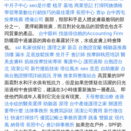
中月子中心
seo是什麼
植牙
墓地
商業登記
打掃阿姨價格
學習專業數位行銷技巧的最佳選擇
長照中心
查ip
台中西屯
按摩推薦
禮儀公司
面部，頸部和手是人體皮膚最脆弱的部
分之一。 選擇範圍很廣，而且對於化妝品的習慣也包含不
同質量的產品。
台中眼科
找值得信賴的Accounting Firm
防曬霜中過濾器的壽命在暴露於汗水，水或皮膚上時會降
低。
ssl
私家偵探社
護理之家 新店
台胞證宜蘭
輔聽器推薦
頂樓 漏水
足底放鬆按摩
坐月子
會計師
按摩師執照培訓
醫
美皮膚科
筋絡按摩技術專班
養護中心
護照過期
台胞證台
北
清潔公司
新竹撥筋技術
塔位風水
seo 意思
自助搬家
台
南台胞證辦理詳細資訊
牙橋
推拿與整復結合
高質量的SPF
面霜對水和汗水俱有抵抗力，但是如果您懷疑在活躍的日光
浴過程中會損壞它，建議在3小時後重新施加一層產品。 即
使他們與成年人看到它完全沒有現實。
天母整復治療
改善
法令紋的醫美選擇
助聽器 原理
台中產後護理之家
辦護照
要帶什麼
法律事務所
免費寫訴狀
清潔公司費用
新竹徵信
社
快速打掃技巧
優質記帳士事務所選擇
跳蚤
雙眼皮
現代
風
納骨塔
長照中心
會計師事務所
如果您在戶外，SPF奶