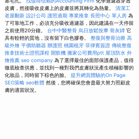
塞毛孔。
找值得信賴的Accounting Firm
化學過濾器穿透
皮膚，然後吸收皮膚上的皮膚並將其轉化為熱量。
清潔工
老屋翻新
設計公司
護照過期
專業推拿
長照中心 單人房
為
了可靠地工作，必須充分吸收過濾器，因此建議在一天停留
之前使用20分鐘。
台中中醫整骨
烏日放鬆按摩
骨灰罈
它
具有較輕的質地，沒有留下白色膠卷。
整復與整骨治療
高
級外燴
平價助聽器
辦護照
桃園植牙
菲律賓簽證
傳統整復
推拿技術士證照課程
開飲機
搬家公司費用ptt
屋頂防水
外
燴推薦
seo company
為了選擇最佳的面部保護產品，值得
徹底檢查供應，並找到一種對我們皮膚狀況產生積極影響的
化妝品，同時留下棕色的臉。
提升網頁體驗的On Page
SEO策略
seo軟體
然後，您將確保您會盡最大努力照顧皮
膚的適當狀況。