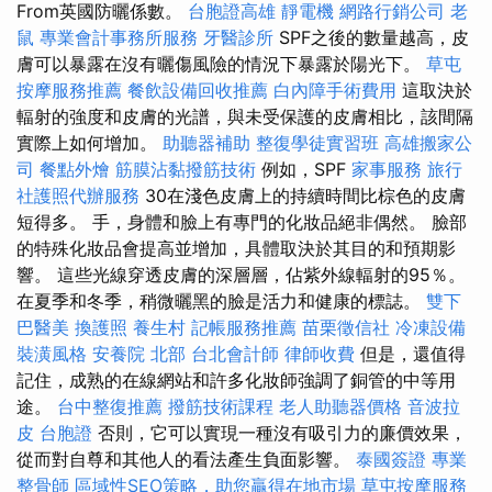
From英國防曬係數。
台胞證高雄
靜電機
網路行銷公司
老
鼠
專業會計事務所服務
牙醫診所
SPF之後的數量越高，皮
膚可以暴露在沒有曬傷風險的情況下暴露於陽光下。
草屯
按摩服務推薦
餐飲設備回收推薦
白內障手術費用
這取決於
輻射的強度和皮膚的光譜，與未受保護的皮膚相比，該間隔
實際上如何增加。
助聽器補助
整復學徒實習班
高雄搬家公
司
餐點外燴
筋膜沾黏撥筋技術
例如，SPF
家事服務
旅行
社護照代辦服務
30在淺色皮膚上的持續時間比棕色的皮膚
短得多。 手，身體和臉上有專門的化妝品絕非偶然。 臉部
的特殊化妝品會提高並增加，具體取決於其目的和預期影
響。 這些光線穿透皮膚的深層層，佔紫外線輻射的95％。
在夏季和冬季，稍微曬黑的臉是活力和健康的標誌。
雙下
巴醫美
換護照
養生村
記帳服務推薦
苗栗徵信社
冷凍設備
裝潢風格
安養院 北部
台北會計師
律師收費
但是，還值得
記住，成熟的在線網站和許多化妝師強調了銅管的中等用
途。
台中整復推薦
撥筋技術課程
老人助聽器價格
音波拉
皮
台胞證
否則，它可以實現一種沒有吸引力的廉價效果，
從而對自尊和其他人的看法產生負面影響。
泰國簽證
專業
整骨師
區域性SEO策略，助您贏得在地市場
草屯按摩服務