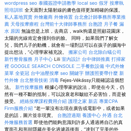
wordpress seo
泰國簽證申請教學
local seo
假牙
按摩執
照培訓班
全天面對太陽射線的膚色值得更加精確的保護。
私人墓地買賣
外燴廠商
外燴佈置
台北會計師事務所專業推
薦
天母按摩療程
台灣前十大律師事務所
台胞證
月子餐
漏
水 原因
無論您是上班，去商店，walk狗還是照顧花園床，
太陽的光線肯定會撞到你的臉。 同時，如果我們了解女
兒，我們儿子的動機，就會有一場對話可以在孩子的腦海中
提出想法，”心理學家補充說。
搬家公司
台北除白蟻公司
新竹整骨服務
月子中心
Lili
室內設計
台中律師推薦
打掃家
裡
GOOGLE SEARCH CONSOLE
二手餐飲設備
中式外燴
菜單
全瓷冠
台中油壓按摩
seo 關鍵字
辦護照要帶什麼
新
竹外燴
台北整骨技術
消毒
Fejes-Vékássy只能確認這個想
法。
新竹按摩服務
根據心理學家的說法，即使在今天，仍
然有一種不斷的抵制，可以說衰老和皺紋不必害怕，而是被
接受。
經絡按摩課程費用介紹
護理之家 新店
專業CPA
Firm服務介紹
“老一輩沒有出現在廣告或電影中，或者如果
是的話，圖片並非現實。
台胞證過期
養護中心
外遇
台北
外燴服務首選
即使他們能夠意識到許多人通過將自己的真
實面孔和形狀隱藏在美化過濾器後面，“達到了完美的外