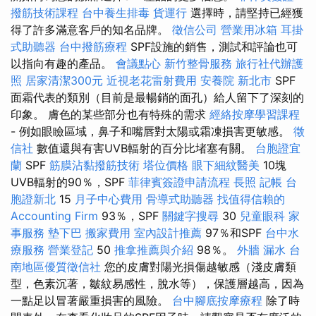
撥筋技術課程
台中養生排毒
貨運行
選擇時，請堅持已經獲
得了許多滿意客戶的知名品牌。
徵信公司
營業用冰箱
耳掛
式助聽器
台中撥筋療程
SPF設施的銷售，測試和評論也可
以指向有趣的產品。
會議點心
新竹整骨服務
旅行社代辦護
照
居家清潔300元
近視老花雷射費用
安養院 新北市
SPF
面霜代表的類別（目前是最暢銷的面孔）給人留下了深刻的
印象。 膚色的某些部分也有特殊的需求
經絡按摩學習課程
- 例如眼瞼區域，鼻子和嘴唇對太陽或霜凍損害更敏感。
徵
信社
數值還與有害UVB輻射的百分比堵塞有關。
台胞證宜
蘭
SPF
筋膜沾黏撥筋技術
塔位價格
眼下細紋醫美
10塊
UVB輻射的90％，SPF
菲律賓簽證申請流程
長照
記帳
台
胞證新北
15
月子中心費用
骨導式助聽器
找值得信賴的
Accounting Firm
93％，SPF
關鍵字搜尋
30
兒童眼科
家
事服務
墊下巴
搬家費用
室內設計推薦
97％和SPF
台中水
療服務
營業登記
50
推拿推薦與介紹
98％。
外牆 漏水
台
南地區優質徵信社
您的皮膚對陽光損傷越敏感（淺皮膚類
型，色素沉著，皺紋易感性，脫水等），保護層越高，因為
一點足以冒著嚴重損害的風險。
台中腳底按摩療程
除了時