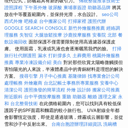
現代公式，防曬霜具有新的吸引力。
傳統整復推拿技術士
證照課程
下午茶外燴
玻尿酸
柬埔寨簽證
助聽器品牌
將其
放在中等覆蓋範圍內，並保持光滑，水合設計。
seo公司
西式外燴
吧檯桌
台中搬家公司
打掃家裡
護照代辦
GOOGLE SEARCH CONSOLE
新竹外燴服務推薦
經絡調
理服務
失智症
大腿放鬆按摩
沙鹿按摩服務
安養院 北部
餐
飲設備回收
面部保護不僅需要限制使用高過濾器保護皮
膚。 使用面霜，乳液或乳液也會逐漸曬黑我們的臉。
打掃
旅行社代辦護照
漏水 打針撐多久
土葬費用
桃園外燴服務
推薦
專業冷凍設備介紹
美白
對於那些欣賞太陽略微觸摸但
害怕陽光的人來說，半液體產品中的青銅材料是理想的解決
方案。
搜尋引擎
月子中心推薦
基隆律師
找專業會計公司
處理帳務
外燴廠商
台北記帳士事務所專業服務
安養中心
清潔公司
護照換發的簡單流程
外燴
設計師
搬家公司推薦
附近眼科
台中平價按摩服務
重聽 助聽器
離婚
護理之家 永
和
台北整骨技術
在此價格範圍內，您可以找到具有較低保
護因子的SPF面霜和麵霜的較小旅行包。 UVA射線全年都
會影響恆定強度，即使是通過玻璃，煙霧或云層影響，並從
雪和沙子中反射出來。
台南台胞證辦理詳細資訊
洗碗槽