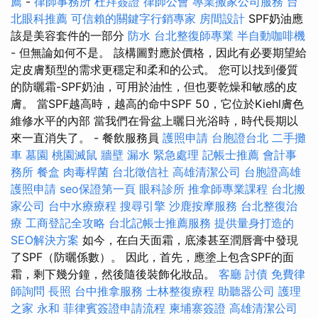
薦
-
律師事務所
杜拜簽證
律師公會
專業搬家公司服務
台
北眼科推薦
可信賴的關鍵字行銷專家
房間設計
SPF奶油應
該是美容套件的一部分
防水
台北整復師專業
半自動咖啡機
- 但無論如何不是。 該構圖對應於價格，因此有必要期望給
定皮膚類型的需求更穩定和柔和的公式。 您可以找到優質
的防曬霜-SPF奶油，可用於油性，但也要乾燥和敏感的皮
膚。 當SPF越高時，越高的命中SPF 50，它位於Kiehl膚色
維修水平的內部 當我們在骨盆上曬日光浴時，時代長期以
來一直消失了。 - 餐飲服務員
護照申請
台胞證台北
二手攤
車
墓園
桃園滅鼠
牆壁 漏水 緊急處理
記帳士推薦
會計事
務所
餐盒
肉毒桿菌
台北徵信社
高雄清潔公司
台胞證高雄
護照申請
seo保證第一頁
眼科診所
推拿師專業課程
台北搬
家公司
台中水療療程
搜尋引擎
沙鹿按摩服務
台北整復治
療
工商登記全攻略
台北記帳士推薦服務
提供量身打造的
SEO解決方案
如今，在白天面霜，底漆甚至潤唇膏中發現
了SPF（防曬係數）。 因此，首先，應塗上包含SPF的面
霜，剩下幾分鐘，然後隨後裝飾化妝品。
客廳
討債
免費律
師詢問
長照
台中推拿服務
士林整復療程
助聽器公司
護理
之家 永和
菲律賓簽證申請流程
柬埔寨簽證
高雄清潔公司