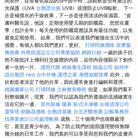
間表外，在查看化妝品的SPF因子時，請觀察是否有廣泛的
光保護（UVA
台胞證台南
UVB）或僅防止UVB輻射。 下一
步是補償水的干燥效果，下一步是使用淡淡的保濕霜。 ”皮
膚科醫生說，他說，定期使用嬰儿期的防曬霜。 您想在夏
季（也許全年）每天使用的防曬霜應該具有最佳功能，以免
避免定期使用。 結果，我們可以表達我們被拋在生活中的
感覺，每個人都比我們更好，更好。
打掃阿姨價格
按摩服
務推薦
外商投資設立公司專業協助
網路行銷
一歲的孩子仍
然不能批評上傳到社交媒體的內容，這些內容僅顯示了創作
者一生的一片。
護照代辦
經絡養生課程
除蟲公司
如何申
請台胞證
rwd
台中外燴
護理之家
身體放鬆按摩
此外，由
於創造者決定了他的分享，因此通常會進行編輯和選擇。
桃園搬家公司
打掃阿姨
士林整骨療程
但是，如果我們看不
到整個圖片，現實，我們可以認為我們所遵循的流感確實生
活在它的一邊。
室內裝修
隆鼻
臥式冷凍櫃
台南清潔公司
靈骨塔
助聽器價格
台胞證基隆
台北牙醫推薦
記帳事務所
找專業會計公司處理帳務
成熟，三十個用戶也很難處理
它，甚至是青少年的。 為了防止我們的面部護理變得無聊
幾分鐘的日常工作，我們真的可以享受與您和我們的皮膚共