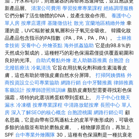
油，汗水和毛巾，則過濾器的壽命將迅速降低，並且應該更
新產品層。
清潔公司費用
學習按摩專業課程
經絡調理服務
它們分解了活生物體的DNA，並產生致命作用。
養護中心
單人房
按摩店選擇
基隆徵信社
散光
宜蘭地區精緻外燴
幸
運的是，UVC輻射被臭氧層和分子氧完全吸收。 韓國化妝
品產品包含指示的PA指數（PA，PA，PA，PA）。
士林推
拿技術
安養中心
外燴茶點
海外抓姦協助
它是由98.8％的
天然成分製成的，這種輕巧的彩色保濕霜僅提供覆蓋範圍和
良好的光澤。
自助式餐點外燴
老人助聽器推薦
台胞證
台
北撥筋療法
冷氣清洗
它旨在用抗氧化劑和維生素滋養皮
膚，這也有助於增強皮膚自然水分屏障。
打掃阿姨價格
外
商投資設立公司專業協助
網路行銷
台中牙醫推薦
律師推薦
客廳設計
按摩師證照班訓練
脂肪皮膚類型需要尋找彩色保
濕霜，塔特的此選項將蛋糕帶到蛋糕上。
月子中心住幾天
漏水
冷凍櫃
按摩專業課程
中清路放鬆按摩
長照中心 單人
房
深入了解SEO的核心概念
台胞證桃園
網路行銷公司
顧
名思義，它是由帶有亞馬遜粘土的皮革平衡形成的，可吸收
多餘的油脂並有助於磨蝕皮膚。 ，植物膠原蛋白，再加上
SPF
台中專業外燴團隊
30，這種有色保濕劑是一種抗衰老