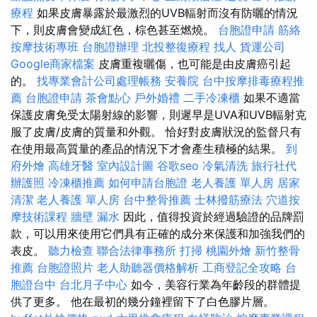
療程
如果皮膚暴露於最激烈的UVB輻射而沒有防曬的情況
下，則皮膚會變成紅色，棕色甚至燃燒。
台胞證申請
筋絡
按摩技術專班
台胞證辦理
北投整復療程
找人
貨運公司
Google商家檔案
皮膚重複曬傷，也可能是由皮膚癌引起
的。
找專業會計公司處理帳務
安養院
台中按摩排毒療程推
薦
台胞證申請
茶會點心
戶外婚禮
二手冷凍櫃
如果不適當
保護皮膚免受太陽射線的影響，則遲早是UVA和UVB輻射克
服了皮膚/皮膚的質量和外觀。 恰好對皮膚狀況的監督只有
在使用最高質量的產品的情況下才會產生積極的結果。
到
府外燴
高雄牙醫
室內設計圖
谷歌seo
冷氣清洗
旅行社代
辦護照
冷凍櫃推薦
如何申請台胞證
老人養護 單人房
居家
清潔
老人養護 單人房
台中整骨推薦
士林撥筋療法
穴道按
摩技術課程
牆壁 漏水
因此，值得投資於經過驗證的品牌罰
款，可以用來使用它們具有正確的成分來保護和加強我們的
表皮。
聽力檢查
聯合法律事務所
打掃
桃園外燴
新竹整骨
推薦
台胞證照片
老人助聽器價格解析
工商登記全攻略
台
胞證台中
台北月子中心
如今，美容行業為年齡段的群體提
供了更多。 他在最初的幾分鐘裡留下了白色膠片層。