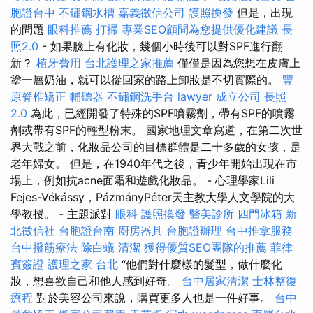
胞證台中
不鏽鋼水槽
嘉義徵信公司
護照換發
但是，出現
的問題
眼科推薦
打掃
專業SEO顧問為您提供優化建議
長
照2.0
- 如果臉上有化妝，幾個小時後可以對SPF進行翻
新？
植牙費用
台北護理之家推薦
僅僅是因為您想在皮膚上
塗一層奶油，就可以從回家的路上卸妝是不切實際的。
豐
原脊椎矯正
輔聽器
不鏽鋼洗手台
lawyer
成立公司
長照
2.0
為此，已經開發了特殊的SPF噴霧劑，帶有SPF的噴霧
劑或帶有SPF的輕型粉末。 國家地理文章寫道，在第二次世
界大戰之前，化妝品公司的目標群體是二十多歲的女孩，是
老年婦女。 但是，在1940年代之後，青少年開始出現在市
場上，例如抗acne面霜和遊戲化妝品。 - 心理學家Lili
Fejes-Vékássy，PázmányPéter天主教大學人文學院的大
學教授。 - 主題派對
眼科
護照換發
醫美診所
四門冰箱
新
北徵信社
台胞證台南
廚房器具
台胞證辦理
台中推拿服務
台中撥筋療法
除白蟻
清潔
獲得優質SEO團隊的推薦
菲律
賓簽證
護理之家 台北
“他們對什麼樣的髮型，做什麼化
妝，想喜歡自己和他人感到好奇。
台中居家清潔
士林整復
療程
對於美容公司來說，購買更多人也是一件好事。
台中