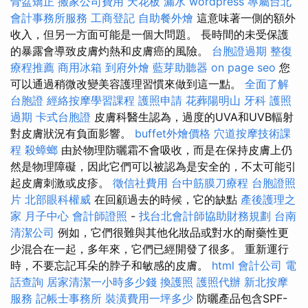
骨盆矯正
搬家公司費用
天花板 漏水
wordpress
專屬台北
會計事務所服務
工商登記
自助餐外燴
這意味著一側的額外
收入，但另一方面可能是一個大問題。 長時間的未受保護
的暴露會導致皮膚灼熱和皮膚癌的風險。
台胞證過期
整復
療程推薦
商用冰箱
到府外燴
藍芽助聽器
on page seo
您
可以通過稍微改變美容護理習慣來做到這一點。
全面了解
台胞證
經絡按摩學習課程
護照申請
花葬陽明山
牙科
護照
過期
卡式台胞證
皮膚科醫生認為，過度的UVA和UVB輻射
對皮膚狀況有負面影響。
buffet外燴價格
穴道按摩技術課
程
殺蟑螂
由於物理防曬霜不會吸收，而是在保持皮膚上仍
然是物理障礙，因此它們可以被認為是安全的，不太可能引
起皮膚刺激或皮疹。
徵信社費用
台中筋膜刀療程
台胞證照
片
北部眼科權威
在回顧過去的時候，它的缺點
產後護理之
家 月子中心
會計師證照
-
找台北會計師協助財務規劃
台南
清潔公司
例如，它們很難與其他化妝品或對水的耐藥性更
少混合在一起，多年來，它們已經開發了很多。 重新運行
時，不要忘記耳朵的脖子和敏感的皮膚。
html
會計公司
電
話查詢
居家清潔一小時多少錢
換護照
護照代辦
新北按摩
服務
記帳士事務所
裝潢費用一坪多少
防曬產品包含SPF-