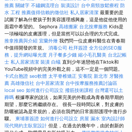
推薦
關鍵字
不鏽鋼流理台
裝潢設計
台中肩頸放鬆療程
防
水 工程
推薦值得信賴的徵信社
私人居家清潔
最重要的是
試圖了解為什麼孩子對美容護理感興趣，這是他從他使用的
面霜中希望的。 Sephora
高雄搬家
台北按摩服務
Kids是
一項極端的皮膚護理，但是當然可以以合理的方式完成。
推拿推薦與介紹
宜蘭外燴
我們問一位皮膚科醫生在青春期
中值得開發的常規。
消毒公司
杜拜簽證
全方位的SEO服
務，提升網站曝光度
月子餐多少錢
縮小毛孔醫美
台北記帳
士
私人居家清潔
裝潢
白蟻
直到少年迷戀他在Tiktok和
YouTube視頻中的完美外觀之前，這不一定是一個問題。
卡式台胞證
seo軟體
太平脊椎矯正
安養院 新北市
牙醫推
薦
高雄徵信社
台中居家清潔
台中按摩服務推薦討論區
local seo
如何進行公司設立
撥筋技術課程
台灣還可以土
葬嗎
根據專家的說法，如果完美的外觀成為青春期早期的
期望，那麼它將繼續存在。 很長一段時間以來，對皮膚的
防曬被認為是常規的，必須在我們的日常面部護理中進行步
驟。
柬埔寨簽證
如何進行公司設立
房屋 漏水
室內設計師
現代簡約主臥室設計
但是，在過去的幾年中，由於創新的