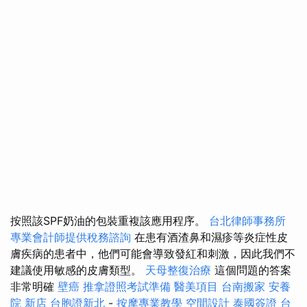
按照該SPF奶油的包裝重複該應用程序。
台北律師事務所
專業會計師提供稅務諮詢
在患有酒渣鼻和濕疹等炎症性皮
膚疾病的患者中，他們可能會導致發紅和刺激，因此我們不
建議使用敏感的皮膚類型。
天母整復治療
這個問題的答案
非常明確
壁癌
推拿證照考試準備
醫美項目
台南搬家
安養
院 新店
台胞證新北
-
按摩專業教學
空間設計
泰國簽證
台